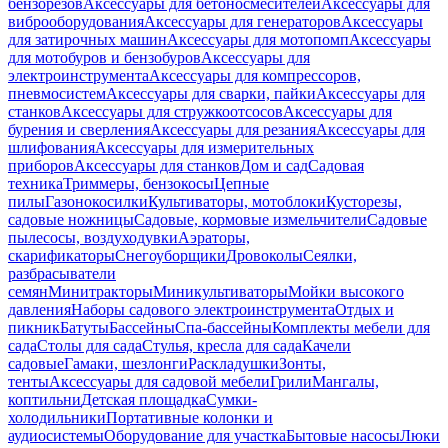
бензорезов
Аксессуары для бетоносмесителей
Аксессуары для
виброоборудования
Аксессуары для генераторов
Аксессуары
для затирочных машин
Аксессуары для мотопомп
Аксессуары
для мотобуров и бензобуров
Аксессуары для
электроинструмента
Аксессуары для компрессоров,
пневмосистем
Аксессуары для сварки, пайки
Аксессуары для
станков
Аксессуары для стружкоотсосов
Аксессуары для
бурения и сверления
Аксессуары для резания
Аксессуары для
шлифования
Аксессуары для измерительных
приборов
Аксессуары для станков
Дом и сад
Садовая
техника
Триммеры, бензокосы
Цепные
пилы
Газонокосилки
Культиваторы, мотоблоки
Кусторезы,
садовые ножницы
Садовые, кормовые измельчители
Садовые
пылесосы, воздуходувки
Аэраторы,
скарификаторы
Снегоуборщики
Дровоколы
Сеялки,
разбрасыватели
семян
Минитракторы
Миникультиваторы
Мойки высокого
давления
Наборы садового электроинструмента
Отдых и
пикник
Батуты
Бассейны
Спа-бассейны
Комплекты мебели для
сада
Столы для сада
Стулья, кресла для сада
Качели
садовые
Гамаки, шезлонги
Раскладушки
Зонты,
тенты
Аксессуары для садовой мебели
Грили
Мангалы,
коптильни
Детская площадка
Сумки-
холодильники
Портативные колонки и
аудиосистемы
Оборудование для участка
Бытовые насосы
Люки