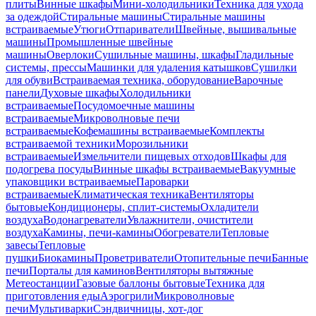
плиты
Винные шкафы
Мини-холодильники
Техника для ухода
за одеждой
Стиральные машины
Стиральные машины
встраиваемые
Утюги
Отпариватели
Швейные, вышивальные
машины
Промышленные швейные
машины
Оверлоки
Сушильные машины, шкафы
Гладильные
системы, прессы
Машинки для удаления катышков
Сушилки
для обуви
Встраиваемая техника, оборудование
Варочные
панели
Духовые шкафы
Холодильники
встраиваемые
Посудомоечные машины
встраиваемые
Микроволновые печи
встраиваемые
Кофемашины встраиваемые
Комплекты
встраиваемой техники
Морозильники
встраиваемые
Измельчители пищевых отходов
Шкафы для
подогрева посуды
Винные шкафы встраиваемые
Вакуумные
упаковщики встраиваемые
Пароварки
встраиваемые
Климатическая техника
Вентиляторы
бытовые
Кондиционеры, сплит-системы
Охладители
воздуха
Водонагреватели
Увлажнители, очистители
воздуха
Камины, печи-камины
Обогреватели
Тепловые
завесы
Тепловые
пушки
Биокамины
Проветриватели
Отопительные печи
Банные
печи
Порталы для каминов
Вентиляторы вытяжные
Метеостанции
Газовые баллоны бытовые
Техника для
приготовления еды
Аэрогрили
Микроволновые
печи
Мультиварки
Сэндвичницы, хот-дог