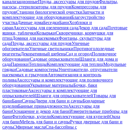
канализационные
Пруды, аксессуары для прудов
Фильтры,
насосы, стерилизаторы для прудов
Компрессоры для
прудов
Станции биологической очистки
Запчасти и
комплектующие для оборудования
Благоустройство
участка
Дачные дома
Беседки
Бани
Хозблоки и
сараи
Аксессуары для озеленения сада
Декор для сада
Почтовые
ящики, таблички
Козырьки
Скворечники, кормушки для
птиц
Домики для насекомых
Фонтаны, скульптуры для
сада
Пруды, аксессуары для прудов
Уличные
обогреватели
Уличные светильники
Противогололедные
реагенты
Декоративный щебень
Сад и огород
Поливочное
оборудование
Садовые опрыскиватели
Шланги для дома и
сада
Парники
Теплицы
Комплектующие для теплиц
Модульные
грядки
Садовые компостеры
Уничтожители, отпугиватели
насекомых и грызунов
Автоматизация и контроль
полива
Аксессуары и комплектующие для поливочного
оборудования
Укрывные материалы
Бочки, баки
пластиковые
Аксессуары и комплектующие для
опрыскивателей
Шланги для опрыскивателей
Товары для
бани
Бани
Сауны
Двери для бани и сауны
Бондарные
изделия
Банные принадлежности
Аксессуары для
бани
Оснащение и декор для бани
Измерительные приборы для
бани
Фитобочки, купели
Комплектующие для купелей
Окна
для бани
Мебель для бани и сауны
Ручки дверные для бани и
сауны
Эфирные масла
Спа-бассейны с