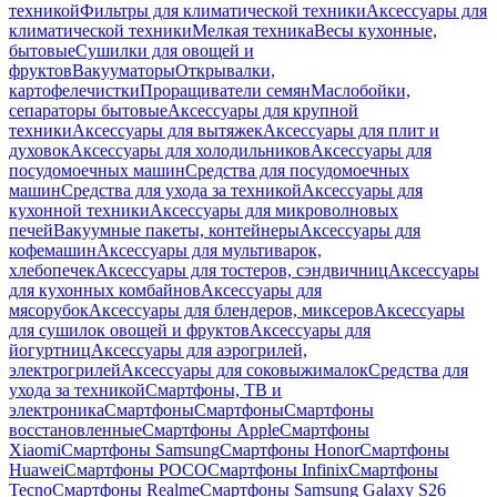
техникой
Фильтры для климатической техники
Аксессуары для
климатической техники
Мелкая техника
Весы кухонные,
бытовые
Сушилки для овощей и
фруктов
Вакууматоры
Открывалки,
картофелечистки
Проращиватели семян
Маслобойки,
сепараторы бытовые
Аксессуары для крупной
техники
Аксессуары для вытяжек
Аксессуары для плит и
духовок
Аксессуары для холодильников
Аксессуары для
посудомоечных машин
Средства для посудомоечных
машин
Средства для ухода за техникой
Аксессуары для
кухонной техники
Аксессуары для микроволновых
печей
Вакуумные пакеты, контейнеры
Аксессуары для
кофемашин
Аксессуары для мультиварок,
хлебопечек
Аксессуары для тостеров, сэндвичниц
Аксессуары
для кухонных комбайнов
Аксессуары для
мясорубок
Аксессуары для блендеров, миксеров
Аксессуары
для сушилок овощей и фруктов
Аксессуары для
йогуртниц
Аксессуары для аэрогрилей,
электрогрилей
Аксессуары для соковыжималок
Средства для
ухода за техникой
Смартфоны, ТВ и
электроника
Смартфоны
Смартфоны
Смартфоны
восстановленные
Смартфоны Apple
Смартфоны
Xiaomi
Смартфоны Samsung
Смартфоны Honor
Смартфоны
Huawei
Смартфоны POCO
Смартфоны Infinix
Смартфоны
Tecno
Смартфоны Realme
Смартфоны Samsung Galaxy S26