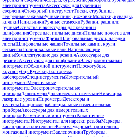
электроинструмента
Аксессуары для бурения и
сверления
Столярный инструмент
Тиски, струбцины,
гейферные зажимы
Ручные пилы, ножовки
Молотки, кувалды,
киянки
Напильники
Ручные стамески
Рубанки, рашпили
ручные
Оснастка и аксессуары для резания и
шлифования
Отрезные, пильные диски
Пильные полотна для
электроинструмента
Фрезы
Шлифовальные диски, насадки,
листы
Шлифовальные чашки
Точильные камни, круги,
сегменты
Полировальные валы
Направляющие
шины
Комплектующие для резания
Аксессуары для
резания
Аксессуары для шлифования
Электромонтажный
инструмент
Обжимной инструмент
Плоскогубцы,
круглогубцы
Кусачки, болторезы,
кабелерезы
Специнструменты
Измерительный
инструмент
Мерительные
инструменты
Электроизмерительные
приборы
Дальномеры
Дальномеры оптические
Нивелиры,
лазерные уровни
Пирометры
Детекторы и
тестеры
Толщиномеры
Специальные измерительные
приборы
Аксессуары для измерительных
приборов
Разметочный инструмент
Разметочные
инструменты
Инструменты для нарезки резьбы
Маркеры,
карандаши строительные
Клейма ударные
Строительно-
монтажный инструмент
Заклепочники
Труборезы,