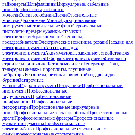
гайковерты
Шлифмашины
Циркулярные, сабельные
пилы
Перфораторы, отбойные
молотки
Электролобзики
Дрели
Строительные
миксеры
Дальномеры
Многофункциональные
инструменты
Строительные фены
Строительные
пистолеты
Фрезеры
Рубанки, стамески
электрические
Краскопульты
Степлеры,
гвоздезабиватели
Электрические ножницы, резаки
Насадки для
электроинструмента
Аксессуары для
электроинструмента
Аккумуляторы, зарядные устройства для
электроинструмента
Наборы электроинструмента
Силовая и
строительная техника
Бетоносмесители
Генераторы
Тали,
тельферы
Такелаж
Виброплиты, глубинные
вибраторы
Бензорезы, резчики швов
Стойки, дрели для
бурения
Затирочные
машины
Гидроинструмент
Погрузчики
Профессиональный
инструмент
Профессиональные
шуруповерты
Профессиональные
шлифмашины
Профессиональные
перфораторы
Профессиональные циркулярные
пилы
Профессиональные электролобзики
Профессиональные
дрели
Профессиональные фрезеры
Профессиональные
мультиинструменты
Профессиональные
электрорубанки
Профессиональные строительные
фены
Профессиональные строительные