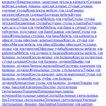
кроватку
Наматрасники, защитные чехлы в кроватку
Садовая
мебель
Садовые диваны, кресла
Садовые стулья
Садовые,
уличные столы
Комплекты мебели для сада
Гамаки,
шезлонги
Качели садовые
Надувная мебель
Кухни
походные
Столы для сада
Мебель для учебы
Столы, стулья
детские
Письменные столы
Растущие столы и парты
Растущие
кресла и стулья для учебы
Мебель для бани и сауны
Стулья,
табуретки, подставки для бани
Скамьи для бани
Столы для
бани
Журнальные столики для бани
Мебель для кабинета и
офиса
Столы офисные, компьютерные
Кресла, стулья для
офиса
Мягкая мебель для офиса
Шкафы офисные
Стеллажи,
полки для документов
Офисные тумбы
Комплекты мебели для
кабинета
Мебель для лоджии и балкона
Комплекты мебели для
балкона, лоджии
Кресла-мешки для балкона
Кресла подвесные,
стулья садовые
Столы для балкона, лоджии
Шкафы для
балкона, лоджии
Дверцы жалюзийные
Системы хранения для
балкона, лоджии
Журнальные столы, столы-книги
Тумбы для
балкона, лоджии
Кресла-качалки, кресла-маятники
Стулья для
балкона, лоджии
Кресла, пуфы для балкона,
лоджии
Компактные столы для балкона, лоджии
Товары для
дома, бакалея
Освещение
Люстры, потолочные
светильники
Торшеры
Прикроватные лампы,
ночники
Настольные лампы
Споты
Настенные светильники,
бра
Точечные светильники
Трековые светильники
Уличные
светильники, фонари, бра
Лампы
Освещение для картин,