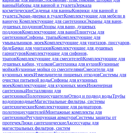
ванны
Наборы для ванной и туалета
Зеркала
косметические
Сиденья для ванны
Коврики для ванной и
туалета
Экран-дверки в туалет
Комплектующие для мебели в
ванную
Комплектующие для сантехники
Экраны для ванн,
душевых поддонов
Опоры для ванн, душевых
поддонов
Комплектующие для ванн
Плинтусы для
сантехники
Сифоны, трапы
Комплектующие для
умывальников, моек
Комплектующие для унитазов, писсуаров,
биде
Бачки для унитазов
Комплектующие для душевых
гарнитуров
Комплектующие для сифонов,
трапов
Комплектующие для смесителей
Комплектующие для
душевых кабин, уголков
Сантехника для кухни
Кухонные
мойки
Кухонные мойки со смесителями
Смесители для
кухонных моек
Измельчители пищевых отходов
Системы для
очистки питьевой воды
Сифоны для кухонных
моек
Комплектующие для кухонных моек
Инженерная
сантехника
Инсталляции для
сантехники
Полотенцесушители
Отвод и подвод воды
Трубы
водопроводные
Магистральные фильтры, системы
сантехнические
Комплектующие для радиаторов,
полотенцесушителей
Монтажные комплекты для
сантехники
Регулирующая арматура
Системы защиты от
протечек
Люки сантехнические
Аксессуары для
магистральных фильтров, систем