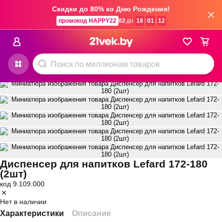
Скидки до 80% ко Дню Рождения!
 посуда, сервировка
Посуда для подачи и хранения напитков
Lefard
промокод HAPPY22
02
дн
18
:
01
:
12
3.7
3 отзыва
Задать вопрос
Диспенсер для напитков Lefard 172-180
(2шт)
код 9.109.000
Нет в наличии
Характеристики
Описание