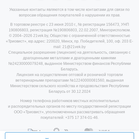
Указанные контакты являются в том числе контактами для связи по
вопросам обращения покупателей о нарушении их прав.
В торговом реестре с 23 июня 2010 г., № регистрации 156473, УНП
190806803, регистрация №190806803, 22.02.2007, Мингорисполком.
© 2004–2026 21vek.by, Общество с ограниченной ответственностью
«Триовист», юр.адрес: 220020, Минск, пр. Победителей, 100, оф. 203 E-
mail: 21@21vek.by
Специальное разрешение (лицензия) на деятельность, связанную с
драгоценными металлами и драгоценными камнями
№24230000079248, выданное Министерством финансов Республики
Беларусь.
Лицензия на осуществление оптовой и розничной торговли
ветеринарными препаратами №12240000081560, выданная
Министерством сельского хозяйства и продовольствия Республики
Беларусь от 30.12.2024
Номер телефона работников местных исполнительных
и распорядительных органов по месту государственной регистрации
ООО «Триовист», уполномоченных рассматривать обращения
покупателей:
+375 17 374-01-46.