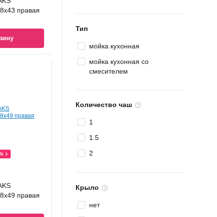
AKS
8x43 правая
Тип
зину
мойка кухонная
мойка кухонная со
смесителем
Количество чаш
1
1.5
2
0%
AKS
Крыло
8x49 правая
нет