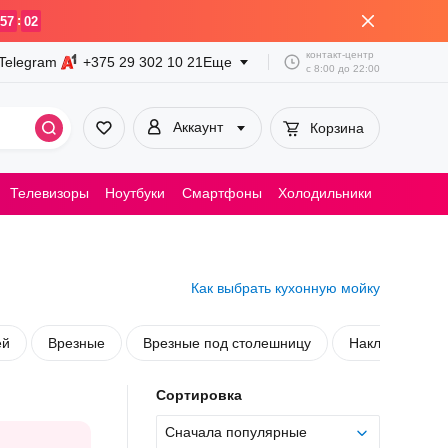
:
57
02
контакт-центр
Telegram
+375 29
302 10 21
Еще
с
8:00
до
22:00
Аккаунт
Корзина
Телевизоры
Ноутбуки
Смартфоны
Холодильники
Пылесосы
Как выбрать кухонную мойку
ей
Врезные
Врезные под столешницу
Накладные
Сортировка
Сначала популярные