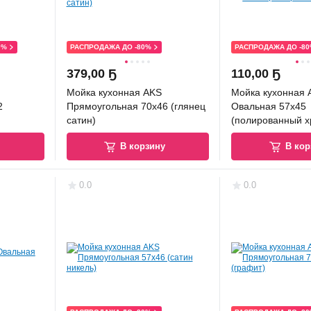
0%
РАСПРОДАЖА ДО -80%
РАСПРОДАЖА ДО -8
379
,
00 Ҕ
110
,
00 Ҕ
Мойка кухонная AKS
Мойка кухонная 
2
Прямоугольная 70x46 (глянец
Овальная 57x45
сатин)
(полированный х
у
В корзину
В кор
0.0
0.0