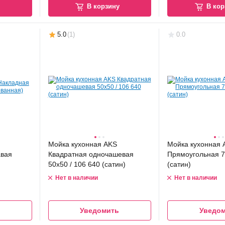
у
В корзину
В кор
5.0
(
1
)
0.0
Мойка кухонная AKS
Мойка кухонная 
авая
Квадратная одночашевая
Прямоугольная 7
50x50 / 106 640 (сатин)
(сатин)
Нет в наличии
Нет в наличии
Уведомить
Уведо