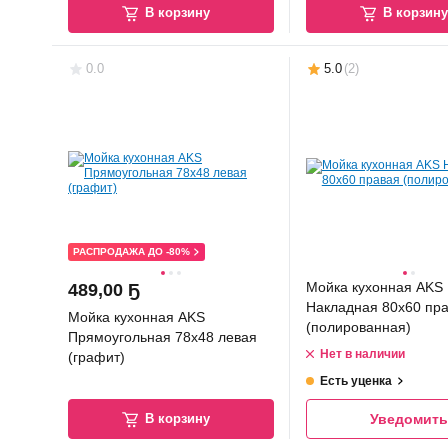
В корзину
В корзин
0.0
5.0
(
2
)
РАСПРОДАЖА ДО -80%
Мойка кухонная AKS
489
,
00 Ҕ
Накладная 80x60 пр
Мойка кухонная AKS
(полированная)
Прямоугольная 78x48 левая
Нет в наличии
(графит)
Есть уценка
В корзину
Уведомить