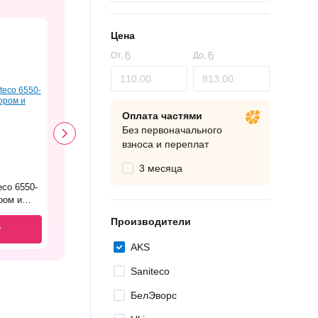
Цена
От,
Ҕ
До,
Ҕ
Оплата частями
Без первоначального
взноса и переплат
3 месяца
eco 6550-
ром и
Производители
у
AKS
Saniteco
БелЭворс