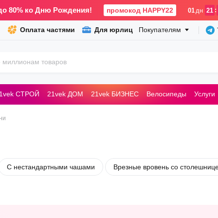
до 80% ко Дню Рождения!
промокод HAPPY22
:
01
дн
21
Оплата частями
Для юрлиц
Покупателям
1vek СТРОЙ
21vek ДОМ
21vek БИЗНЕС
Велосипеды
Услуги
ьные машины
ни
С нестандартными чашами
Врезные вровень со столешниц