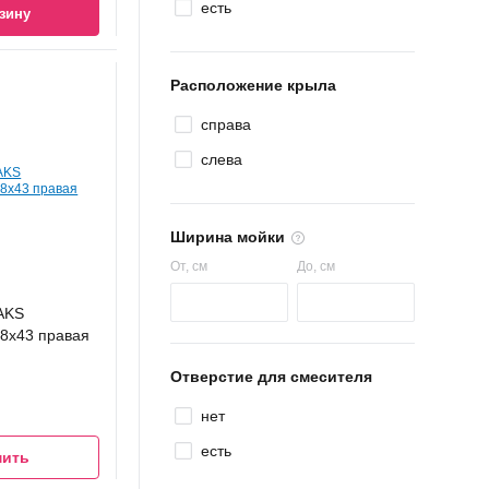
есть
зину
Расположение крыла
справа
слева
Ширина мойки
От
, см
До
, см
AKS
8x43 правая
Отверстие для смесителя
нет
есть
мить