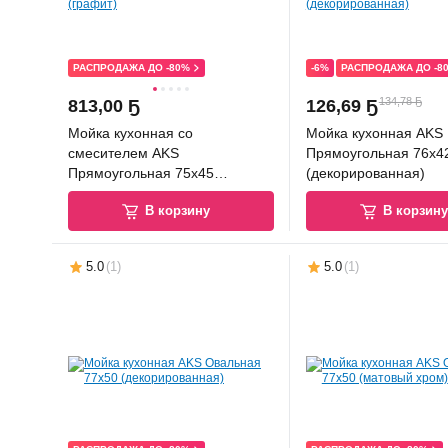
РАСПРОДАЖА ДО -80%
-6%
РАСПРОДАЖА ДО -8
134,78 Ҕ
813
,
00 Ҕ
126
,
69 Ҕ
Мойка кухонная со
Мойка кухонная AKS
смесителем AKS
Прямоугольная 76x4
Прямоугольная 75x45
(декорированная)
(графит)
В корзину
В корзин
5.0
(
1
)
5.0
(
1
)