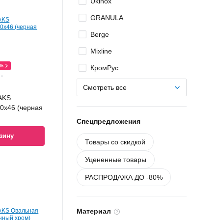
Ukinox
GRANULA
Berge
Mixline
0%
КромРус
eco 5050
месителем
eco 6060-
eco
eco 6550-
eco 5050
месителем
eco 6060-
eco
атором и
5)
ром и
атором и
5)
Смотреть все
AKS
у
у
у
у
у
у
у
у
у
0x46 (черная
Спецпредложения
зину
Товары со скидкой
Уцененные товары
РАСПРОДАЖА ДО -80%
Материал