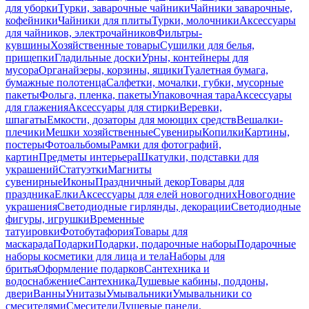
для уборки
Турки, заварочные чайники
Чайники заварочные,
кофейники
Чайники для плиты
Турки, молочники
Аксессуары
для чайников, электрочайников
Фильтры-
кувшины
Хозяйственные товары
Сушилки для белья,
прищепки
Гладильные доски
Урны, контейнеры для
мусора
Органайзеры, корзины, ящики
Туалетная бумага,
бумажные полотенца
Салфетки, мочалки, губки, мусорные
пакеты
Фольга, пленка, пакеты
Упаковочная тара
Аксессуары
для глажения
Аксессуары для стирки
Веревки,
шпагаты
Емкости, дозаторы для моющих средств
Вешалки-
плечики
Мешки хозяйственные
Сувениры
Копилки
Картины,
постеры
Фотоальбомы
Рамки для фотографий,
картин
Предметы интерьера
Шкатулки, подставки для
украшений
Статуэтки
Магниты
сувенирные
Иконы
Праздничный декор
Товары для
праздника
Елки
Аксессуары для елей новогодних
Новогодние
украшения
Светодиодные гирлянды, декорации
Светодиодные
фигуры, игрушки
Временные
татуировки
Фотобутафория
Товары для
маскарада
Подарки
Подарки, подарочные наборы
Подарочные
наборы косметики для лица и тела
Наборы для
бритья
Оформление подарков
Сантехника и
водоснабжение
Сантехника
Душевые кабины, поддоны,
двери
Ванны
Унитазы
Умывальники
Умывальники со
смесителями
Смесители
Душевые панели,