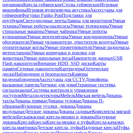
наушники
Кресла геймерские
Столы геймерские
Игровые
микрофоны
Игровая мультимедиа акустика
Аксессуары для
геймеров
Фигурки Funko Pop
Подставки для
ноутбуков
Светодиодные ленты
Лампы для мониторов
Умная
техника
Умные роботы-пылесосы
Умные телевизоры
Умные
стиральные машины
Умные чайники
Умные роботы
кулинарные
Умные вентиляторы
Умные кондиционеры
Умные
обогреватели
Умные увлажнители, очистители воздуха
Умные
отопительные котлы
Умные проветриватели
Умные радиочасы,
метеостанции
Умные кормушки и поилки для
животных
Умные напольные весы
Накопители данных
USB
Flash накопители
Внешние HDD, SSD диски
Карты
памяти
Сетевые накопители
Картридеры
Оптические
диски
Наблюдение и безопасность
Камеры
видеонаблюдения
Аксессуары для CCTV
Домофоны,
вызывные панели
Датчики для дома
Охранные системы,
сигнализации
Системы контроля и управления
доступом
Металлодетекторы
Мебель
Мягкая мебель
Диваны,
тахты
Диваны прямые
Диваны угловые
Диваны П-
образные
Кухонные уголки, диваны
Диваны
модульные
Детские диваны
Диваны садовые
Комплекты мягкой
мебели
Бескаркасные кресла-мешки и диваны
Надувные
диваны
Кресла
Кресла
Кресла-мешки и пуфы
Кресла-качалки,
кресла-маятники
Детские кресла, пуфы
Надувные кресла
Пуфы,
оттоманки
Кресла-кровати
Игровая мебель
Кресла