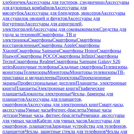
хлебопечек
Аксессуары для тостеров, сэндвичниц
Аксессуары
для кухонных комбайнов
Аксессуары для
мясорубок
Аксессуары для блендеров, миксеров
Аксессуары
для сушилок овощей и фруктов
Аксессуары для
йогуртниц
Аксессуары для аэрогрилей,
электрогрилей
Аксессуары для соковыжималок
Средства для
ухода за техникой
Смартфоны, ТВ и
электроника
Смартфоны
Смартфоны
Смартфоны
восстановленные
Смартфоны Apple
Смартфоны
Xiaomi
Смартфоны Samsung
Смартфоны Honor
Смартфоны
Huawei
Смартфоны POCO
Смартфоны Infinix
Смартфоны
Tecno
Смартфоны Realme
Смартфоны Samsung Galaxy S26
series
Кнопочные телефоны
Складные смартфоны
Телевизоры,
мониторы
Телевизоры
Мониторы
Мониторы-телевизоры
ТВ-
приставки и медиаплееры
Проекторы
Проекционные
экраны
Профессиональные дисплеи
Планшеты, электронные
книги
Планшеты
Электронные книги
Графические
планшеты
Блокноты электронные
Чехлы, бамперы для
планшетов
Аксессуары для планшетов,
смартфонов
Аксессуары для электронных книг
Смарт-часы,
аксессуары
Умные часы
Фитнес-браслеты
Умные часы
детские
Умные часы, фитнес-браслеты
Ремешки, аксессуары
для умных часов
Кабели для умных часов
Аксессуары для
смартфонов, планшетов
Зарядные устройства для телефонов,
планшетов
Чехлы, защитные стекла для телефонов
Чехлы для