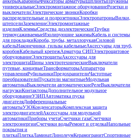
анкеры
Карабины
Фиксаторы арматуры
Шплинты
Пружины
универсальные
Электромонтажное оборудование
Розетки и
выключатели
Электрические звонки
Коробки
распределительные и подрозетники
Электропатроны
Вилки,
штепсели
Заземление
Электромонтажные
изделия
Клеммы
Средства диэлектрические
Трубки
термоусаживаемые
Изолирующие зажимы
Кабель и системы
для прокладки
Короба, трубы, металлорукав
Силовой
кабель
Наконечники, гильзы кабельные
Аксессуары для труб,
коробов
Кабельный крепеж
Арматура СИП
Электрощитовое
оборудование
Электрощиты
Аксессуары для
электрощита
Шины электротехнические
Выключатели
путевые, концевые
Трансформаторы
Аппаратура
управления
Рубильники
Предохранители
Частотные
преобразователи
Пускатели магнитные
Модульная
автоматика
Выключатели автоматические
Реле
Выключатели
нагрузки
Контакторы
Дополнительное модульное
оборудование
УЗИП
Автоматика пуска
двигателя
Дифференциальные
автоматы
УЗО
Конденсаторы
Комплексная защита
электродвигателей
Аксессуары для модульной
автоматики
Приборы учета
Счетчики газа
Счетчики
электроэнергии
Счетчики воды
Ремонт и отделка
Напольные
покрытия и
плитка
Плитка
Ламинат
Линолеум
Керамогранит
Спортивные