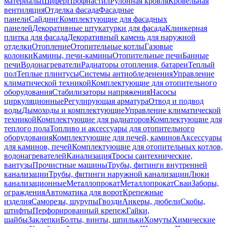
материалы
Шифер
Профнастил
Рулонная кровля
Кровельная
вентиляция
Отделка фасада
Фасадные
панели
Сайдинг
Комплектующие для фасадных
панелей
Декоративные штукатурки для фасада
Клинкерная
плитка для фасада
Декоративный камень для наружной
отделки
Отопление
Отопительные котлы
Газовые
колонки
Камины, печи-камины
Отопительные печи
Банные
печи
Водонагреватели
Радиаторы отопления, батареи
Теплый
пол
Теплые плинтусы
Системы антиобледенения
Управление
климатической техникой
Комплектующие для отопительного
оборудования
Стабилизаторы напряжения
Насосы
циркуляционные
Регулирующая арматура
Отвод и подвод
воды
Дымоходы и комплектующие
Управление климатической
техникой
Комплектующие для радиаторов
Комплектующие для
теплого пола
Топливо и аксессуары для отопительного
оборудования
Комплектующие для печей, каминов
Аксессуары
для каминов, печей
Комплектующие для отопительных котлов,
водонагревателей
Канализация
Тросы сантехнические,
вантузы
Прочистные машины
Трубы, фитинги внутренней
канализации
Трубы, фитинги наружной канализации
Люки
канализационные
Металлопрокат
Металлопрокат
Сваи
Заборы,
ограждения
Автоматика для ворот
Крепежные
изделия
Саморезы, шурупы
Гвозди
Анкеры, дюбели
Скобы,
штифты
Перфорированный крепеж
Гайки,
шайбы
Заклепки
Болты, винты, шпильки
Хомуты
Химические