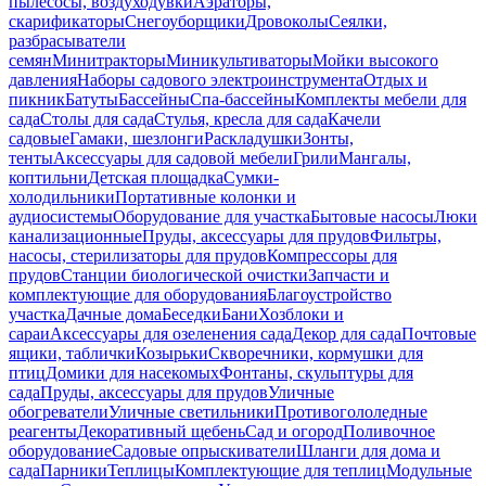
пылесосы, воздуходувки
Аэраторы,
скарификаторы
Снегоуборщики
Дровоколы
Сеялки,
разбрасыватели
семян
Минитракторы
Миникультиваторы
Мойки высокого
давления
Наборы садового электроинструмента
Отдых и
пикник
Батуты
Бассейны
Спа-бассейны
Комплекты мебели для
сада
Столы для сада
Стулья, кресла для сада
Качели
садовые
Гамаки, шезлонги
Раскладушки
Зонты,
тенты
Аксессуары для садовой мебели
Грили
Мангалы,
коптильни
Детская площадка
Сумки-
холодильники
Портативные колонки и
аудиосистемы
Оборудование для участка
Бытовые насосы
Люки
канализационные
Пруды, аксессуары для прудов
Фильтры,
насосы, стерилизаторы для прудов
Компрессоры для
прудов
Станции биологической очистки
Запчасти и
комплектующие для оборудования
Благоустройство
участка
Дачные дома
Беседки
Бани
Хозблоки и
сараи
Аксессуары для озеленения сада
Декор для сада
Почтовые
ящики, таблички
Козырьки
Скворечники, кормушки для
птиц
Домики для насекомых
Фонтаны, скульптуры для
сада
Пруды, аксессуары для прудов
Уличные
обогреватели
Уличные светильники
Противогололедные
реагенты
Декоративный щебень
Сад и огород
Поливочное
оборудование
Садовые опрыскиватели
Шланги для дома и
сада
Парники
Теплицы
Комплектующие для теплиц
Модульные