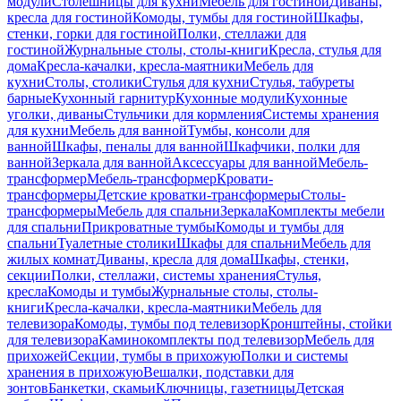
модули
Столешницы для кухни
Мебель для гостиной
Диваны,
кресла для гостиной
Комоды, тумбы для гостиной
Шкафы,
стенки, горки для гостиной
Полки, стеллажи для
гостиной
Журнальные столы, столы-книги
Кресла, стулья для
дома
Кресла-качалки, кресла-маятники
Мебель для
кухни
Столы, столики
Стулья для кухни
Стулья, табуреты
барные
Кухонный гарнитур
Кухонные модули
Кухонные
уголки, диваны
Стульчики для кормления
Системы хранения
для кухни
Мебель для ванной
Тумбы, консоли для
ванной
Шкафы, пеналы для ванной
Шкафчики, полки для
ванной
Зеркала для ванной
Аксессуары для ванной
Мебель-
трансформер
Мебель-трансформер
Кровати-
трансформеры
Детские кроватки-трансформеры
Столы-
трансформеры
Мебель для спальни
Зеркала
Комплекты мебели
для спальни
Прикроватные тумбы
Комоды и тумбы для
спальни
Туалетные столики
Шкафы для спальни
Мебель для
жилых комнат
Диваны, кресла для дома
Шкафы, стенки,
секции
Полки, стеллажи, системы хранения
Стулья,
кресла
Комоды и тумбы
Журнальные столы, столы-
книги
Кресла-качалки, кресла-маятники
Мебель для
телевизора
Комоды, тумбы под телевизор
Кронштейны, стойки
для телевизора
Каминокомплекты под телевизор
Мебель для
прихожей
Секции, тумбы в прихожую
Полки и системы
хранения в прихожую
Вешалки, подставки для
зонтов
Банкетки, скамьи
Ключницы, газетницы
Детская