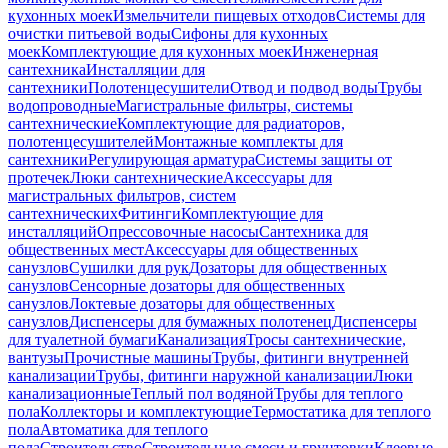
кухонных моек
Измельчители пищевых отходов
Системы для
очистки питьевой воды
Сифоны для кухонных
моек
Комплектующие для кухонных моек
Инженерная
сантехника
Инсталляции для
сантехники
Полотенцесушители
Отвод и подвод воды
Трубы
водопроводные
Магистральные фильтры, системы
сантехнические
Комплектующие для радиаторов,
полотенцесушителей
Монтажные комплекты для
сантехники
Регулирующая арматура
Системы защиты от
протечек
Люки сантехнические
Аксессуары для
магистральных фильтров, систем
сантехнических
Фитинги
Комплектующие для
инсталляций
Опрессовочные насосы
Сантехника для
общественных мест
Аксессуары для общественных
санузлов
Сушилки для рук
Дозаторы для общественных
санузлов
Сенсорные дозаторы для общественных
санузлов
Локтевые дозаторы для общественных
санузлов
Диспенсеры для бумажных полотенец
Диспенсеры
для туалетной бумаги
Канализация
Тросы сантехнические,
вантузы
Прочистные машины
Трубы, фитинги внутренней
канализации
Трубы, фитинги наружной канализации
Люки
канализационные
Теплый пол водяной
Трубы для теплого
пола
Коллекторы и комплектующие
Термостатика для теплого
пола
Автоматика для теплого
пола
Строительство
Строительные смеси и грунтовки
Клеевые