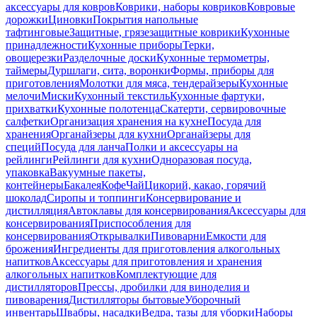
аксессуары для ковров
Коврики, наборы ковриков
Ковровые
дорожки
Циновки
Покрытия напольные
тафтинговые
Защитные, грязезащитные коврики
Кухонные
принадлежности
Кухонные приборы
Терки,
овощерезки
Разделочные доски
Кухонные термометры,
таймеры
Дуршлаги, сита, воронки
Формы, приборы для
приготовления
Молотки для мяса, тендерайзеры
Кухонные
мелочи
Миски
Кухонный текстиль
Кухонные фартуки,
прихватки
Кухонные полотенца
Скатерти, сервировочные
салфетки
Организация хранения на кухне
Посуда для
хранения
Органайзеры для кухни
Органайзеры для
специй
Посуда для ланча
Полки и аксессуары на
рейлинги
Рейлинги для кухни
Одноразовая посуда,
упаковка
Вакуумные пакеты,
контейнеры
Бакалея
Кофе
Чай
Цикорий, какао, горячий
шоколад
Сиропы и топпинги
Консервирование и
дистилляция
Автоклавы для консервирования
Аксессуары для
консервирования
Приспособления для
консервирования
Открывалки
Пивоварни
Емкости для
брожения
Ингредиенты для приготовления алкогольных
напитков
Аксессуары для приготовления и хранения
алкогольных напитков
Комплектующие для
дистилляторов
Прессы, дробилки для виноделия и
пивоварения
Дистилляторы бытовые
Уборочный
инвентарь
Швабры, насадки
Ведра, тазы для уборки
Наборы