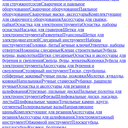
для стружкоотсосов
Сварочное и паяльное
оборудование
Сварочное оборудование
Паяльное
оборудование
Сварочные маски, аксессуары
Комплектующие
для сварочного оборудования
Аксессуары для сварки,
пайки
Оснастка для электроинструмента
Оснастка, наборы
оснастки
Насадки для граверов
Щетки для
электроинструмента
Развертки
Пуансоны
Щетки для
электродвигателей
Слесарный инструмент
Наборы
инструментов
Головки, биты
Гаечные ключи
Отвертки, наборы
отверток
Ножницы слесарные
Клещи строительные
Зубила,
керны, выколотки
Щетки слесарные
Оснастка и аксессуары для
бурения и сверления
Сверла, буры, зенкеры
Коронки
Зубила для
электроинструмента
Аксессуары для бурения и
сверления
Столярный инструмент
Тиски, струбцины,
гейферные зажимы
Ручные пилы, ножовки
Молотки, кувалды,
киянки
Напильники
Ручные стамески
Рубанки, рашпили
ручные
Оснастка и аксессуары для резания и
шлифования
Отрезные, пильные диски
Пильные полотна для
электроинструмента
Фрезы
Шлифовальные диски, насадки,
листы
Шлифовальные чашки
Точильные камни, круги,
сегменты
Полировальные валы
Направляющие
шины
Комплектующие для резания
Аксессуары для
резания
Аксессуары для шлифования
Электромонтажный
инструмент
Обжимной инструмент
Плоскогубцы,
круглогубцы
Кусачки, болторезы,