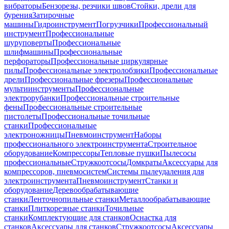
вибраторы
Бензорезы, резчики швов
Стойки, дрели для
бурения
Затирочные
машины
Гидроинструмент
Погрузчики
Профессиональный
инструмент
Профессиональные
шуруповерты
Профессиональные
шлифмашины
Профессиональные
перфораторы
Профессиональные циркулярные
пилы
Профессиональные электролобзики
Профессиональные
дрели
Профессиональные фрезеры
Профессиональные
мультиинструменты
Профессиональные
электрорубанки
Профессиональные строительные
фены
Профессиональные строительные
пистолеты
Профессиональные точильные
станки
Профессиональные
электроножницы
Пневмоинструмент
Наборы
профессионального электроинструмента
Строительное
оборудование
Компрессоры
Тепловые пушки
Пылесосы
профессиональные
Стружкоотсосы
Домкраты
Аксессуары для
компрессоров, пневмосистем
Системы пылеудаления для
электроинструмента
Пневмоинструмент
Станки и
оборудование
Деревообрабатывающие
станки
Ленточнопильные станки
Металлообрабатывающие
станки
Плиткорезные станки
Точильные
станки
Комплектующие для станков
Оснастка для
станков
Аксессуары для станков
Стружкоотсосы
Аксессуары