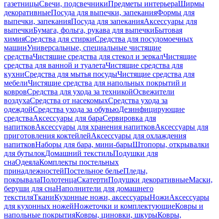
газетницы
Свечи, подсвечники
Предметы интерьера
Ширмы
декоративные
Посуда для выпечки, запекания
Формы для
выпечки, запекания
Посуда для запекания
Аксессуары для
выпечки
Бумага, фольга, рукава для выпечки
Бытовая
химия
Средства для стирки
Средства для посудомоечных
машин
Универсальные, специальные чистящие
средства
Чистящие средства для стекол и зеркал
Чистящие
средства для ванной и туалета
Чистящие средства для
кухни
Средства для мытья посуды
Чистящие средства для
мебели
Чистящие средства для напольных покрытий и
ковров
Средства для ухода за техникой
Освежители
воздуха
Средства от насекомых
Средства ухода за
одеждой
Средства ухода за обувью
Дезинфицирующие
средства
Аксессуары для бара
Сервировка для
напитков
Аксессуары для хранения напитков
Аксессуары для
приготовления коктейлей
Аксессуары для охлаждения
напитков
Наборы для бара, мини-бары
Штопоры, открывалки
для бутылок
Домашний текстиль
Подушки для
сна
Одеяла
Комплекты постельных
принадлежностей
Постельное белье
Пледы,
покрывала
Полотенца
Скатерти
Подушки декоративные
Маски,
беруши для сна
Наполнители для домашнего
текстиля
Ткани
Кухонные ножи, аксессуары
Ножи
Аксессуары
для кухонных ножей
Ножеточки и комплектующие
Ковры и
напольные покрытия
Ковры, циновки, шкуры
Ковры,