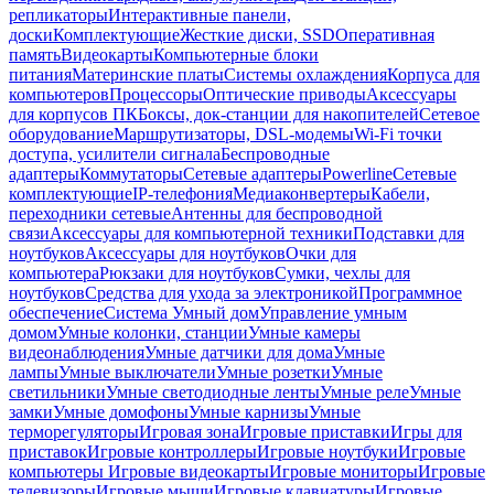
репликаторы
Интерактивные панели,
доски
Комплектующие
Жесткие диски, SSD
Оперативная
память
Видеокарты
Компьютерные блоки
питания
Материнские платы
Системы охлаждения
Корпуса для
компьютеров
Процессоры
Оптические приводы
Аксессуары
для корпусов ПК
Боксы, док-станции для накопителей
Сетевое
оборудование
Маршрутизаторы, DSL-модемы
Wi-Fi точки
доступа, усилители сигнала
Беспроводные
адаптеры
Коммутаторы
Сетевые адаптеры
Powerline
Сетевые
комплектующие
IP-телефония
Медиаконвертеры
Кабели,
переходники сетевые
Антенны для беспроводной
связи
Аксессуары для компьютерной техники
Подставки для
ноутбуков
Аксессуары для ноутбуков
Очки для
компьютера
Рюкзаки для ноутбуков
Сумки, чехлы для
ноутбуков
Средства для ухода за электроникой
Программное
обеспечение
Система Умный дом
Управление умным
домом
Умные колонки, станции
Умные камеры
видеонаблюдения
Умные датчики для дома
Умные
лампы
Умные выключатели
Умные розетки
Умные
светильники
Умные светодиодные ленты
Умные реле
Умные
замки
Умные домофоны
Умные карнизы
Умные
терморегуляторы
Игровая зона
Игровые приставки
Игры для
приставок
Игровые контроллеры
Игровые ноутбуки
Игровые
компьютеры
Игровые видеокарты
Игровые мониторы
Игровые
телевизоры
Игровые мыши
Игровые клавиатуры
Игровые