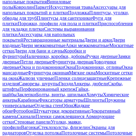
напольные покрытия
Виниловые
полы
Ковролин
Паркет
Искусственная трава
Аксессуары для
напольных покрытий и плитки
Подложка
Плинтусы, уголки,
обводы для труб
Плинтусы для сантехники
Фуги для
плитки
Порожки, профили для пола и плитки
Приспособления
для укладки плитки
Системы выравнивания
плитки
Аксессуары для напольных
покрытий
Реставрационные материалы
Двери и арки
Двери
входные
Двери межкомнатные
Арки межкомнатные
Москитные
сетки
Двери для бани и сауны
Коробки и
фурнитура
Наличники, коробки, доборы
Ручки дверные
Замки
дверные
Петли дверные
Фурнитура дверная
Доводчики
дверные
Окна и подоконники
Окна
Подоконники, отливы
Окна
мансардные
Фурнитура оконная
Мягкие окна
Москитные сетки
на окна
Жалюзи уличные
Пленки солнцезащитные
Крепежные
изделия
Саморезы, шурупы
Гвозди
Анкеры, дюбели
Скобы,
штифты
Перфорированный крепеж
Гайки,
шайбы
Заклепки
Болты, винты, шпильки
Хомуты
Химические
анкеры
Карабины
Фиксаторы арматуры
Шплинты
Пружины
универсальные
Отделка стен
Обои
Жидкие
обои
Фотообои
Штукатурки декоративные
Декоративный
камень
Скинали
Пленки самоклеящиеся
Армирующие
сетки
Стеновые панели
Уголки, маяки,
профили
Вагонка
Стеклохолсты, флизелин
Экраны для
радиаторов
Отделка потолка
Потолочные системы
Потолочные