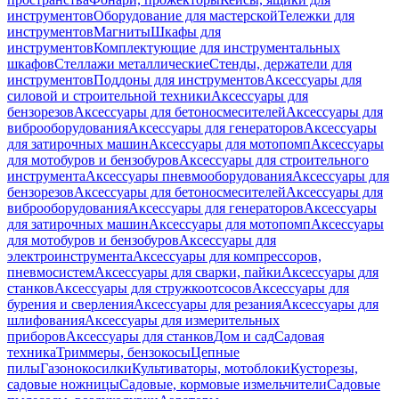
инструментов
Оборудование для мастерской
Тележки для
инструментов
Магниты
Шкафы для
инструментов
Комплектующие для инструментальных
шкафов
Стеллажи металлические
Стенды, держатели для
инструментов
Поддоны для инструментов
Аксессуары для
силовой и строительной техники
Аксессуары для
бензорезов
Аксессуары для бетоносмесителей
Аксессуары для
виброоборудования
Аксессуары для генераторов
Аксессуары
для затирочных машин
Аксессуары для мотопомп
Аксессуары
для мотобуров и бензобуров
Аксессуары для строительного
инструмента
Аксессуары пневмооборудования
Аксессуары для
бензорезов
Аксессуары для бетоносмесителей
Аксессуары для
виброоборудования
Аксессуары для генераторов
Аксессуары
для затирочных машин
Аксессуары для мотопомп
Аксессуары
для мотобуров и бензобуров
Аксессуары для
электроинструмента
Аксессуары для компрессоров,
пневмосистем
Аксессуары для сварки, пайки
Аксессуары для
станков
Аксессуары для стружкоотсосов
Аксессуары для
бурения и сверления
Аксессуары для резания
Аксессуары для
шлифования
Аксессуары для измерительных
приборов
Аксессуары для станков
Дом и сад
Садовая
техника
Триммеры, бензокосы
Цепные
пилы
Газонокосилки
Культиваторы, мотоблоки
Кусторезы,
садовые ножницы
Садовые, кормовые измельчители
Садовые