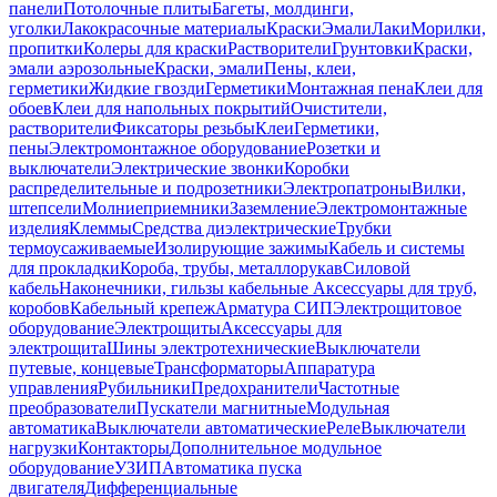
панели
Потолочные плиты
Багеты, молдинги,
уголки
Лакокрасочные материалы
Краски
Эмали
Лаки
Морилки,
пропитки
Колеры для краски
Растворители
Грунтовки
Краски,
эмали аэрозольные
Краски, эмали
Пены, клеи,
герметики
Жидкие гвозди
Герметики
Монтажная пена
Клеи для
обоев
Клеи для напольных покрытий
Очистители,
растворители
Фиксаторы резьбы
Клеи
Герметики,
пены
Электромонтажное оборудование
Розетки и
выключатели
Электрические звонки
Коробки
распределительные и подрозетники
Электропатроны
Вилки,
штепсели
Молниеприемники
Заземление
Электромонтажные
изделия
Клеммы
Средства диэлектрические
Трубки
термоусаживаемые
Изолирующие зажимы
Кабель и системы
для прокладки
Короба, трубы, металлорукав
Силовой
кабель
Наконечники, гильзы кабельные
Аксессуары для труб,
коробов
Кабельный крепеж
Арматура СИП
Электрощитовое
оборудование
Электрощиты
Аксессуары для
электрощита
Шины электротехнические
Выключатели
путевые, концевые
Трансформаторы
Аппаратура
управления
Рубильники
Предохранители
Частотные
преобразователи
Пускатели магнитные
Модульная
автоматика
Выключатели автоматические
Реле
Выключатели
нагрузки
Контакторы
Дополнительное модульное
оборудование
УЗИП
Автоматика пуска
двигателя
Дифференциальные