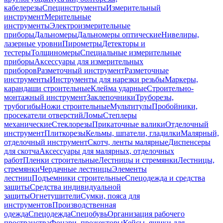
кабелерезы
Специнструменты
Измерительный
инструмент
Мерительные
инструменты
Электроизмерительные
приборы
Дальномеры
Дальномеры оптические
Нивелиры,
лазерные уровни
Пирометры
Детекторы и
тестеры
Толщиномеры
Специальные измерительные
приборы
Аксессуары для измерительных
приборов
Разметочный инструмент
Разметочные
инструменты
Инструменты для нарезки резьбы
Маркеры,
карандаши строительные
Клейма ударные
Строительно-
монтажный инструмент
Заклепочники
Труборезы,
трубогибы
Ножи строительные
Мультитулы
Пробойники,
просекатели отверстий
Ломы
Степлеры
механические
Стеклорезы
Прикаточные валики
Отделочный
инструмент
Плиткорезы
Кельмы, шпатели, гладилки
Малярный,
отделочный инструмент
Скотч, ленты малярные
Диспенсеры
для скотча
Аксессуары для малярных, отделочных
работ
Пленки строительные
Лестницы и стремянки
Лестницы,
стремянки
Чердачные лестницы
Элементы
лестниц
Подъемники строительные
Спецодежда и средства
защиты
Средства индивидуальной
защиты
Огнетушители
Сумки, пояса для
инструментов
Производственная
одежда
Спецодежда
Спецобувь
Организация рабочего
пространства
Фонари, прожекторы
Кейсы, ящики для