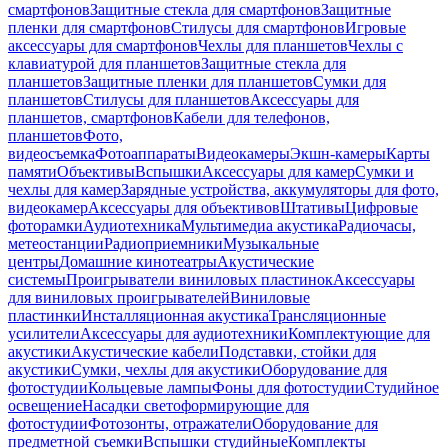
смартфонов
Защитные стекла для смартфонов
Защитные
пленки для смартфонов
Стилусы для смартфонов
Игровые
аксессуары для смартфонов
Чехлы для планшетов
Чехлы с
клавиатурой для планшетов
Защитные стекла для
планшетов
Защитные пленки для планшетов
Сумки для
планшетов
Стилусы для планшетов
Аксессуары для
планшетов, смартфонов
Кабели для телефонов,
планшетов
Фото,
видеосъемка
Фотоаппараты
Видеокамеры
Экшн-камеры
Карты
памяти
Объективы
Вспышки
Аксессуары для камер
Сумки и
чехлы для камер
Зарядные устройства, аккумуляторы для фото,
видеокамер
Аксессуары для объективов
Штативы
Цифровые
фоторамки
Аудиотехника
Мультимедиа акустика
Радиочасы,
метеостанции
Радиоприемники
Музыкальные
центры
Домашние кинотеатры
Акустические
системы
Проигрыватели виниловых пластинок
Аксессуары
для виниловых проигрывателей
Виниловые
пластинки
Инсталляционная акустика
Трансляционные
усилители
Аксессуары для аудиотехники
Комплектующие для
акустики
Акустические кабели
Подставки, стойки для
акустики
Сумки, чехлы для акустики
Оборудование для
фотостудии
Кольцевые лампы
Фоны для фотостудии
Студийное
освещение
Насадки светоформирующие для
фотостудии
Фотозонты, отражатели
Оборудование для
предметной съемки
Вспышки студийные
Комплекты