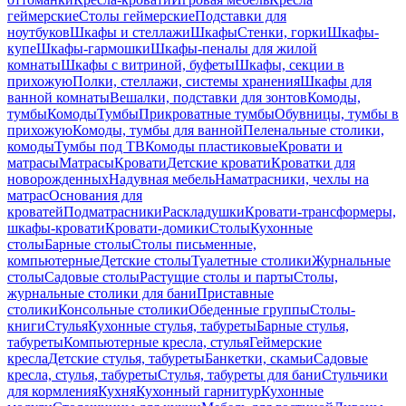
геймерские
Столы геймерские
Подставки для
ноутбуков
Шкафы и стеллажи
Шкафы
Стенки, горки
Шкафы-
купе
Шкафы-гармошки
Шкафы-пеналы для жилой
комнаты
Шкафы с витриной, буфеты
Шкафы, секции в
прихожую
Полки, стеллажи, системы хранения
Шкафы для
ванной комнаты
Вешалки, подставки для зонтов
Комоды,
тумбы
Комоды
Тумбы
Прикроватные тумбы
Обувницы, тумбы в
прихожую
Комоды, тумбы для ванной
Пеленальные столики,
комоды
Тумбы под ТВ
Комоды пластиковые
Кровати и
матрасы
Матрасы
Кровати
Детские кровати
Кроватки для
новорожденных
Надувная мебель
Наматрасники, чехлы на
матрас
Основания для
кроватей
Подматрасники
Раскладушки
Кровати-трансформеры,
шкафы-кровати
Кровати-домики
Столы
Кухонные
столы
Барные столы
Столы письменные,
компьютерные
Детские столы
Туалетные столики
Журнальные
столы
Садовые столы
Растущие столы и парты
Столы,
журнальные столики для бани
Приставные
столики
Консольные столики
Обеденные группы
Столы-
книги
Стулья
Кухонные стулья, табуреты
Барные стулья,
табуреты
Компьютерные кресла, стулья
Геймерские
кресла
Детские стулья, табуреты
Банкетки, скамьи
Садовые
кресла, стулья, табуреты
Стулья, табуреты для бани
Стульчики
для кормления
Кухня
Кухонный гарнитур
Кухонные