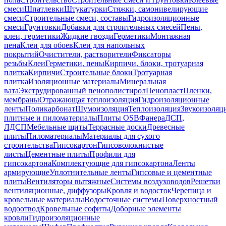
смеси
Шпатлевки
Штукатурки
Стяжки, самонивелирующие
смеси
Строительные смеси, составы
Гидроизоляционные
смеси
Грунтовки
Добавки для строительных смесей
Пены,
клеи, герметики
Жидкие гвозди
Герметики
Монтажная
пена
Клеи для обоев
Клеи для напольных
покрытий
Очистители, растворители
Фиксаторы
резьбы
Клеи
Герметики, пены
Кирпичи, блоки, тротуарная
плитка
Кирпичи
Строительные блоки
Тротуарная
плитка
Изоляционные материалы
Минеральная
вата
Экструдированный пенополистирол
Пенопласт
Пленки,
мембраны
Отражающая теплоизоляция
Гидроизоляционные
ленты
Поликарбонат
Шумоизоляция
Теплоизоляция
Звукоизоляц
плитные и пиломатериалы
Плиты OSB
Фанера
ДСП,
ЛДСП
Мебельные щиты
Террасные доски
Древесные
плиты
Пиломатериалы
Материалы для сухого
строительства
Гипсокартон
Гипсоволокнистые
листы
Цементные плиты
Профили для
гипсокартона
Комплектующие для гипсокартона
Ленты
армирующие
Уплотнительные ленты
Гипсовые и цементные
плиты
Вентиляторы вытяжные
Системы воздуховодов
Решетки
вентиляционные, диффузоры
Кровля и водосток
Черепица и
кровельные материалы
Водосточные системы
Поверхностный
водоотвод
Кровельные софиты
Доборные элементы
кровли
Гидроизоляционные