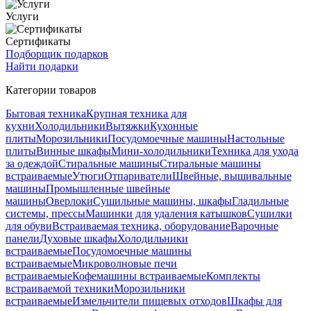
Услуги
Сертификаты
Подборщик подарков
Найти подарки
Категории товаров
Бытовая техника
Крупная техника для
кухни
Холодильники
Вытяжки
Кухонные
плиты
Морозильники
Посудомоечные машины
Настольные
плиты
Винные шкафы
Мини-холодильники
Техника для ухода
за одеждой
Стиральные машины
Стиральные машины
встраиваемые
Утюги
Отпариватели
Швейные, вышивальные
машины
Промышленные швейные
машины
Оверлоки
Сушильные машины, шкафы
Гладильные
системы, прессы
Машинки для удаления катышков
Сушилки
для обуви
Встраиваемая техника, оборудование
Варочные
панели
Духовые шкафы
Холодильники
встраиваемые
Посудомоечные машины
встраиваемые
Микроволновые печи
встраиваемые
Кофемашины встраиваемые
Комплекты
встраиваемой техники
Морозильники
встраиваемые
Измельчители пищевых отходов
Шкафы для