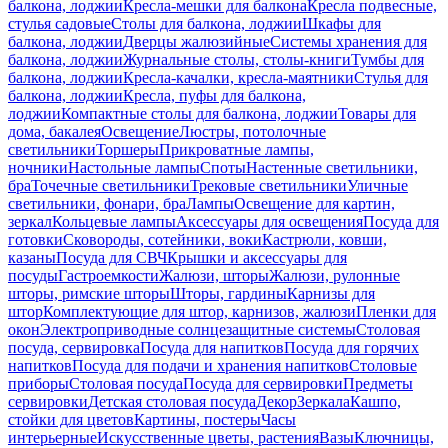
балкона, лоджии
Кресла-мешки для балкона
Кресла подвесные,
стулья садовые
Столы для балкона, лоджии
Шкафы для
балкона, лоджии
Дверцы жалюзийные
Системы хранения для
балкона, лоджии
Журнальные столы, столы-книги
Тумбы для
балкона, лоджии
Кресла-качалки, кресла-маятники
Стулья для
балкона, лоджии
Кресла, пуфы для балкона,
лоджии
Компактные столы для балкона, лоджии
Товары для
дома, бакалея
Освещение
Люстры, потолочные
светильники
Торшеры
Прикроватные лампы,
ночники
Настольные лампы
Споты
Настенные светильники,
бра
Точечные светильники
Трековые светильники
Уличные
светильники, фонари, бра
Лампы
Освещение для картин,
зеркал
Кольцевые лампы
Аксессуары для освещения
Посуда для
готовки
Сковороды, сотейники, воки
Кастрюли, ковши,
казаны
Посуда для СВЧ
Крышки и аксессуары для
посуды
Гастроемкости
Жалюзи, шторы
Жалюзи, рулонные
шторы, римские шторы
Шторы, гардины
Карнизы для
штор
Комплектующие для штор, карнизов, жалюзи
Пленки для
окон
Электроприводные солнцезащитные системы
Столовая
посуда, сервировка
Посуда для напитков
Посуда для горячих
напитков
Посуда для подачи и хранения напитков
Столовые
приборы
Столовая посуда
Посуда для сервировки
Предметы
сервировки
Детская столовая посуда
Декор
Зеркала
Кашпо,
стойки для цветов
Картины, постеры
Часы
интерьерные
Искусственные цветы, растения
Вазы
Ключницы,