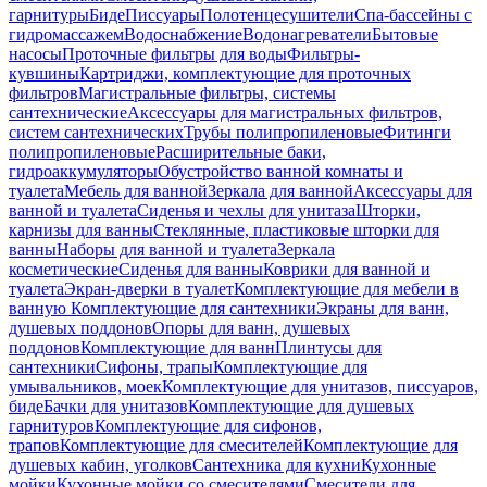
гарнитуры
Биде
Писсуары
Полотенцесушители
Спа-бассейны с
гидромассажем
Водоснабжение
Водонагреватели
Бытовые
насосы
Проточные фильтры для воды
Фильтры-
кувшины
Картриджи, комплектующие для проточных
фильтров
Магистральные фильтры, системы
сантехнические
Аксессуары для магистральных фильтров,
систем сантехнических
Трубы полипропиленовые
Фитинги
полипропиленовые
Расширительные баки,
гидроаккумуляторы
Обустройство ванной комнаты и
туалета
Мебель для ванной
Зеркала для ванной
Аксессуары для
ванной и туалета
Сиденья и чехлы для унитаза
Шторки,
карнизы для ванны
Стеклянные, пластиковые шторки для
ванны
Наборы для ванной и туалета
Зеркала
косметические
Сиденья для ванны
Коврики для ванной и
туалета
Экран-дверки в туалет
Комплектующие для мебели в
ванную
Комплектующие для сантехники
Экраны для ванн,
душевых поддонов
Опоры для ванн, душевых
поддонов
Комплектующие для ванн
Плинтусы для
сантехники
Сифоны, трапы
Комплектующие для
умывальников, моек
Комплектующие для унитазов, писсуаров,
биде
Бачки для унитазов
Комплектующие для душевых
гарнитуров
Комплектующие для сифонов,
трапов
Комплектующие для смесителей
Комплектующие для
душевых кабин, уголков
Сантехника для кухни
Кухонные
мойки
Кухонные мойки со смесителями
Смесители для