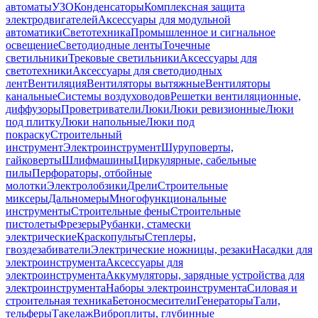
автоматы
УЗО
Конденсаторы
Комплексная защита
электродвигателей
Аксессуары для модульной
автоматики
Светотехника
Промышленное и сигнальное
освещение
Светодиодные ленты
Точечные
светильники
Трековые светильники
Аксессуары для
светотехники
Аксессуары для светодиодных
лент
Вентиляция
Вентиляторы вытяжные
Вентиляторы
канальные
Системы воздуховодов
Решетки вентиляционные,
диффузоры
Проветриватели
Люки
Люки ревизионные
Люки
под плитку
Люки напольные
Люки под
покраску
Строительный
инструмент
Электроинструмент
Шуруповерты,
гайковерты
Шлифмашины
Циркулярные, сабельные
пилы
Перфораторы, отбойные
молотки
Электролобзики
Дрели
Строительные
миксеры
Дальномеры
Многофункциональные
инструменты
Строительные фены
Строительные
пистолеты
Фрезеры
Рубанки, стамески
электрические
Краскопульты
Степлеры,
гвоздезабиватели
Электрические ножницы, резаки
Насадки для
электроинструмента
Аксессуары для
электроинструмента
Аккумуляторы, зарядные устройства для
электроинструмента
Наборы электроинструмента
Силовая и
строительная техника
Бетоносмесители
Генераторы
Тали,
тельферы
Такелаж
Виброплиты, глубинные