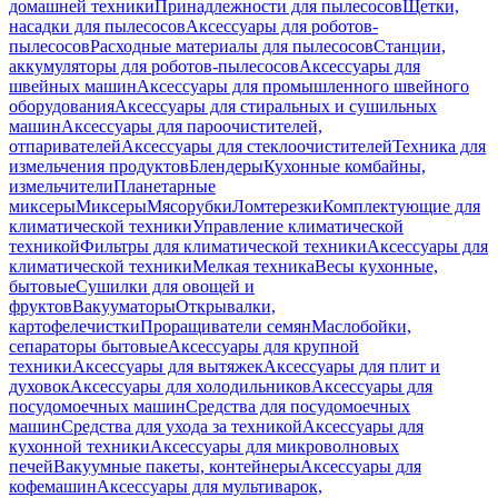
домашней техники
Принадлежности для пылесосов
Щетки,
насадки для пылесосов
Аксессуары для роботов-
пылесосов
Расходные материалы для пылесосов
Станции,
аккумуляторы для роботов-пылесосов
Аксессуары для
швейных машин
Аксессуары для промышленного швейного
оборудования
Аксессуары для стиральных и сушильных
машин
Аксессуары для пароочистителей,
отпаривателей
Аксессуары для стеклоочистителей
Техника для
измельчения продуктов
Блендеры
Кухонные комбайны,
измельчители
Планетарные
миксеры
Миксеры
Мясорубки
Ломтерезки
Комплектующие для
климатической техники
Управление климатической
техникой
Фильтры для климатической техники
Аксессуары для
климатической техники
Мелкая техника
Весы кухонные,
бытовые
Сушилки для овощей и
фруктов
Вакууматоры
Открывалки,
картофелечистки
Проращиватели семян
Маслобойки,
сепараторы бытовые
Аксессуары для крупной
техники
Аксессуары для вытяжек
Аксессуары для плит и
духовок
Аксессуары для холодильников
Аксессуары для
посудомоечных машин
Средства для посудомоечных
машин
Средства для ухода за техникой
Аксессуары для
кухонной техники
Аксессуары для микроволновых
печей
Вакуумные пакеты, контейнеры
Аксессуары для
кофемашин
Аксессуары для мультиварок,