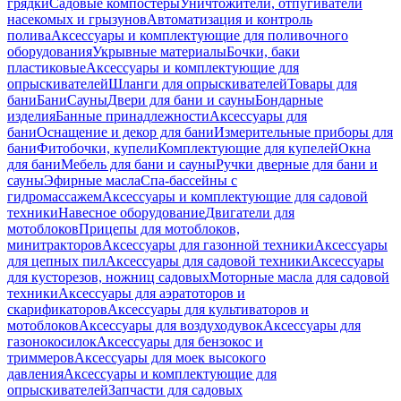
грядки
Садовые компостеры
Уничтожители, отпугиватели
насекомых и грызунов
Автоматизация и контроль
полива
Аксессуары и комплектующие для поливочного
оборудования
Укрывные материалы
Бочки, баки
пластиковые
Аксессуары и комплектующие для
опрыскивателей
Шланги для опрыскивателей
Товары для
бани
Бани
Сауны
Двери для бани и сауны
Бондарные
изделия
Банные принадлежности
Аксессуары для
бани
Оснащение и декор для бани
Измерительные приборы для
бани
Фитобочки, купели
Комплектующие для купелей
Окна
для бани
Мебель для бани и сауны
Ручки дверные для бани и
сауны
Эфирные масла
Спа-бассейны с
гидромассажем
Аксессуары и комплектующие для садовой
техники
Навесное оборудование
Двигатели для
мотоблоков
Прицепы для мотоблоков,
минитракторов
Аксессуары для газонной техники
Аксессуары
для цепных пил
Аксессуары для садовой техники
Аксессуары
для кусторезов, ножниц садовых
Моторные масла для садовой
техники
Аксессуары для аэратоторов и
скарификаторов
Аксессуары для культиваторов и
мотоблоков
Аксессуары для воздуходувок
Аксессуары для
газонокосилок
Аксессуары для бензокос и
триммеров
Аксессуары для моек высокого
давления
Аксессуары и комплектующие для
опрыскивателей
Запчасти для садовых