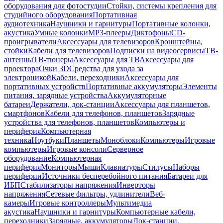
оборудования для фотостудии
Стойки, системы крепления для
студийного оборудования
Портативная
аудиотехника
Наушники и гарнитуры
Портативные колонки,
акустика
Умные колонки
MP3-плееры
Диктофоны
CD-
проигрыватели
Аксессуары для телевизоров
Кронштейны,
стойки
Кабели для телевизоров
Подписки на видеосервисы
ТВ-
антенны
ТВ-тюнеры
Аксессуары для ТВ
Аксессуары для
проектора
Очки 3D
Средства для ухода за
электроникой
Кабели, переходники
Аксессуары для
портативных устройств
Портативные аккумуляторы
Элементы
питания, зарядные устройства
Аккумуляторные
батареи
Держатели, док-станции
Аксессуары для планшетов,
смартфонов
Кабели для телефонов, планшетов
Зарядные
устройства для телефонов, планшетов
Компьютеры и
периферия
Компьютерная
техника
Ноутбуки
Планшеты
Моноблоки
Компьютеры
Игровые
компьютеры
Игровые консоли
Серверное
оборудование
Компьютерная
периферия
Мониторы
Мыши
Клавиатуры
Стилусы
Наборы
периферии
Источники бесперебойного питания
Батареи для
ИБП
Стабилизаторы напряжения
Инверторы
напряжения
Сетевые фильтры, удлинители
Веб-
камеры
Игровые контроллеры
Мультимедиа
акустика
Наушники и гарнитуры
Компьютерные кабели,
переходники
Зарядные, аккумуляторы
Док-станции,