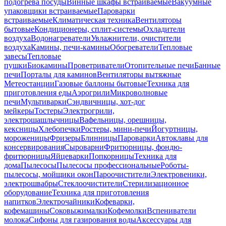
подогрева посуды
Винные шкафы встраиваемые
Вакуумные
упаковщики встраиваемые
Пароварки
встраиваемые
Климатическая техника
Вентиляторы
бытовые
Кондиционеры, сплит-системы
Охладители
воздуха
Водонагреватели
Увлажнители, очистители
воздуха
Камины, печи-камины
Обогреватели
Тепловые
завесы
Тепловые
пушки
Биокамины
Проветриватели
Отопительные печи
Банные
печи
Порталы для каминов
Вентиляторы вытяжные
Метеостанции
Газовые баллоны бытовые
Техника для
приготовления еды
Аэрогрили
Микроволновые
печи
Мультиварки
Сэндвичницы, хот-дог
мейкеры
Тостеры
Электрогрили,
электрошашлычницы
Вафельницы, орешницы,
кексницы
Хлебопечки
Ростеры, мини-печи
Йогуртницы,
мороженицы
Фризеры
Блинницы
Пароварки
Автоклавы для
консервирования
Сыроварни
Фритюрницы, фондю-
фритюрницы
Яйцеварки
Попкорницы
Техника для
дома
Пылесосы
Пылесосы профессиональные
Роботы-
пылесосы, мойщики окон
Пароочистители
Электровеники,
электрошвабры
Стеклоочистители
Стерилизационное
оборудование
Техника для приготовления
напитков
Электрочайники
Кофеварки,
кофемашины
Соковыжималки
Кофемолки
Вспениватели
молока
Сифоны для газирования воды
Аксессуары для