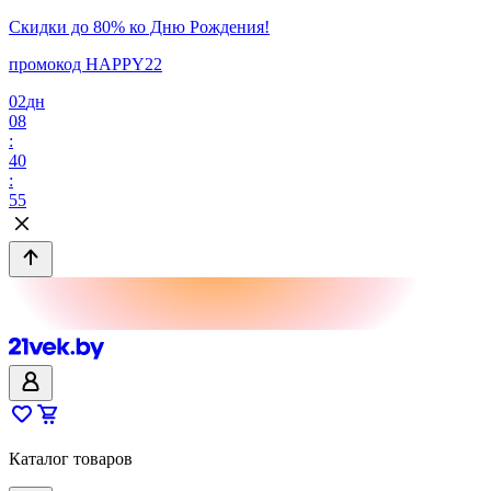
Скидки до 80% ко Дню Рождения!
промокод HAPPY22
02
дн
08
:
40
:
55
Каталог товаров