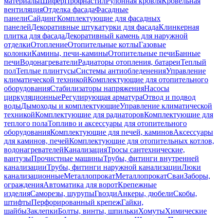
материалы
Шифер
Профнастил
Рулонная кровля
Кровельная
вентиляция
Отделка фасада
Фасадные
панели
Сайдинг
Комплектующие для фасадных
панелей
Декоративные штукатурки для фасада
Клинкерная
плитка для фасада
Декоративный камень для наружной
отделки
Отопление
Отопительные котлы
Газовые
колонки
Камины, печи-камины
Отопительные печи
Банные
печи
Водонагреватели
Радиаторы отопления, батареи
Теплый
пол
Теплые плинтусы
Системы антиобледенения
Управление
климатической техникой
Комплектующие для отопительного
оборудования
Стабилизаторы напряжения
Насосы
циркуляционные
Регулирующая арматура
Отвод и подвод
воды
Дымоходы и комплектующие
Управление климатической
техникой
Комплектующие для радиаторов
Комплектующие для
теплого пола
Топливо и аксессуары для отопительного
оборудования
Комплектующие для печей, каминов
Аксессуары
для каминов, печей
Комплектующие для отопительных котлов,
водонагревателей
Канализация
Тросы сантехнические,
вантузы
Прочистные машины
Трубы, фитинги внутренней
канализации
Трубы, фитинги наружной канализации
Люки
канализационные
Металлопрокат
Металлопрокат
Сваи
Заборы,
ограждения
Автоматика для ворот
Крепежные
изделия
Саморезы, шурупы
Гвозди
Анкеры, дюбели
Скобы,
штифты
Перфорированный крепеж
Гайки,
шайбы
Заклепки
Болты, винты, шпильки
Хомуты
Химические