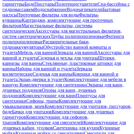
гарнитуры
Биде
Писсуары
Полотенцесушители
Спа-бассейны с
гидромассажем
Водоснабжение
Водонагреватели
Бытовые
насосы
Проточные фильтры для воды
Фильтры-
кувшины
Картриджи, комплектующие для проточных
фильтров
Магистральные фильтры, системы
сантехнические
Аксессуары для магистральных фильтров,
систем сантехнических
Трубы полипропиленовые
Фитинги
полипропиленовые
Расширительные баки,
гидроаккумуляторы
Обустройство ванной комнаты и
туалета
Мебель для ванной
Зеркала для ванной
Аксессуары для
ванной и туалета
Сиденья и чехлы для унитаза
Шторки,
карнизы для ванны
Стеклянные, пластиковые шторки для
ванны
Наборы для ванной и туалета
Зеркала
косметические
Сиденья для ванны
Коврики для ванной и
туалета
Экран-дверки в туалет
Комплектующие для мебели в
ванную
Комплектующие для сантехники
Экраны для ванн,
душевых поддонов
Опоры для ванн, душевых
поддонов
Комплектующие для ванн
Плинтусы для
сантехники
Сифоны, трапы
Комплектующие для
умывальников, моек
Комплектующие для унитазов, писсуаров,
биде
Бачки для унитазов
Комплектующие для душевых
гарнитуров
Комплектующие для сифонов,
трапов
Комплектующие для смесителей
Комплектующие для
душевых кабин, уголков
Сантехника для кухни
Кухонные
мойки
Кухонные мойки со смесителями
Смесители для