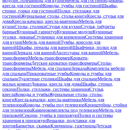
модули
Столешницы для кухни
Мебель для гостиной
Диваны,
кресла для гостиной
Комоды, тумбы для гостиной
Шкафы,
стенки, горки для гостиной
Полки, стеллажи для
гостиной
Журнальные столы, столы-книги
Кресла, стулья для
дома
Кресла-качалки, кресла-маятники
Мебель для
кухни
Столы, столики
Стулья для кухни
Стулья, табуреты
барные
Кухонный гарнитур
Кухонные модули
Кухонные
уголки, диваны
Стульчики для кормления
Системы хранения
для кухни
Мебель для ванной
Тумбы, консоли для
ванной
Шкафы, пеналы для ванной
Шкафчики, полки для
ванной
Зеркала для ванной
Аксессуары для ванной
Мебель-
трансформер
Мебель-трансформер
Кровати-
трансформеры
Детские кроватки-трансформеры
Столы-
трансформеры
Мебель для спальни
Зеркала
Комплекты мебели
для спальни
Прикроватные тумбы
Комоды и тумбы для
спальни
Туалетные столики
Шкафы для спальни
Мебель для
жилых комнат
Диваны, кресла для дома
Шкафы, стенки,
секции
Полки, стеллажи, системы хранения
Стулья,
кресла
Комоды и тумбы
Журнальные столы, столы-
книги
Кресла-качалки, кресла-маятники
Мебель для
телевизора
Комоды, тумбы под телевизор
Кронштейны, стойки
для телевизора
Каминокомплекты под телевизор
Мебель для
прихожей
Секции, тумбы в прихожую
Полки и системы
хранения в прихожую
Вешалки, подставки для
зонтов
Банкетки, скамьи
Ключницы, газетницы
Детская