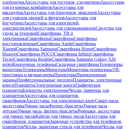
хлебопечек
Аксессуары для тостеров, сэндвичниц
Аксессуары
для кухонных комбайнов
Аксессуары для
мясорубок
Аксессуары для блендеров, миксеров
Аксессуары
для сушилок овощей и фруктов
Аксессуары для
йогуртниц
Аксессуары для аэрогрилей,
электрогрилей
Аксессуары для соковыжималок
Средства для
ухода за техникой
Смартфоны, ТВ и
электроника
Смартфоны
Смартфоны
Смартфоны
восстановленные
Смартфоны Apple
Смартфоны
Xiaomi
Смартфоны Samsung
Смартфоны Honor
Смартфоны
Huawei
Смартфоны POCO
Смартфоны Infinix
Смартфоны
Tecno
Смартфоны Realme
Смартфоны Samsung Galaxy S26
series
Кнопочные телефоны
Складные смартфоны
Телевизоры,
мониторы
Телевизоры
Мониторы
Мониторы-телевизоры
ТВ-
приставки и медиаплееры
Проекторы
Проекционные
экраны
Профессиональные дисплеи
Планшеты, электронные
книги
Планшеты
Электронные книги
Графические
планшеты
Блокноты электронные
Чехлы, бамперы для
планшетов
Аксессуары для планшетов,
смартфонов
Аксессуары для электронных книг
Смарт-часы,
аксессуары
Умные часы
Фитнес-браслеты
Умные часы
детские
Умные часы, фитнес-браслеты
Ремешки, аксессуары
для умных часов
Кабели для умных часов
Аксессуары для
смартфонов, планшетов
Зарядные устройства для телефонов,
планшетов
Чехлы, защитные стекла для телефонов
Чехлы для