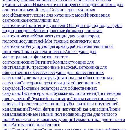
кухонных моек
Измельчители пищевых отходов
Системы для
очистки питьевой воды
Сифоны для кухонных
моек
Комплектующие для кухонных моек
Инженерная
сантехника
Инсталляции для
сантехники
Полотенцесушители
Отвод и подвод воды
Трубы
водопроводные
Магистральные фильтры, системы
сантехнические
Комплектующие для радиаторов,
полотенцесушителей
Монтажные комплекты для
сантехники
Регулирующая арматура
Системы защиты от
протечек
Люки сантехнические
Аксессуары для
магистральных фильтров, систем
сантехнических
Фитинги
Комплектующие для
инсталляций
Опрессовочные насосы
Сантехника для
общественных мест
Аксессуары для общественных
санузлов
Сушилки для рук
Дозаторы для общественных
санузлов
Сенсорные дозаторы для общественных
санузлов
Локтевые дозаторы для общественных
санузлов
Диспенсеры для бумажных полотенец
Диспенсеры
для туалетной бумаги
Канализация
Тросы сантехнические,
вантузы
Прочистные машины
Трубы, фитинги внутренней
канализации
Трубы, фитинги наружной канализации
Люки
канализационные
Теплый пол водяной
Трубы для теплого
пола
Коллекторы и комплектующие
Термостатика для теплого
пола
Автоматика для теплого
пола
Строительство
Строительные смеси и грунтовки
Клеевые