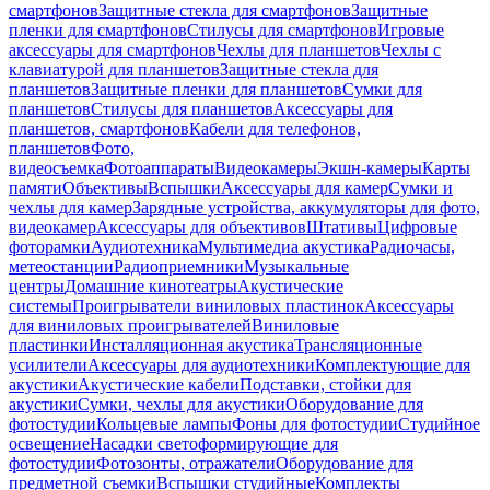
смартфонов
Защитные стекла для смартфонов
Защитные
пленки для смартфонов
Стилусы для смартфонов
Игровые
аксессуары для смартфонов
Чехлы для планшетов
Чехлы с
клавиатурой для планшетов
Защитные стекла для
планшетов
Защитные пленки для планшетов
Сумки для
планшетов
Стилусы для планшетов
Аксессуары для
планшетов, смартфонов
Кабели для телефонов,
планшетов
Фото,
видеосъемка
Фотоаппараты
Видеокамеры
Экшн-камеры
Карты
памяти
Объективы
Вспышки
Аксессуары для камер
Сумки и
чехлы для камер
Зарядные устройства, аккумуляторы для фото,
видеокамер
Аксессуары для объективов
Штативы
Цифровые
фоторамки
Аудиотехника
Мультимедиа акустика
Радиочасы,
метеостанции
Радиоприемники
Музыкальные
центры
Домашние кинотеатры
Акустические
системы
Проигрыватели виниловых пластинок
Аксессуары
для виниловых проигрывателей
Виниловые
пластинки
Инсталляционная акустика
Трансляционные
усилители
Аксессуары для аудиотехники
Комплектующие для
акустики
Акустические кабели
Подставки, стойки для
акустики
Сумки, чехлы для акустики
Оборудование для
фотостудии
Кольцевые лампы
Фоны для фотостудии
Студийное
освещение
Насадки светоформирующие для
фотостудии
Фотозонты, отражатели
Оборудование для
предметной съемки
Вспышки студийные
Комплекты