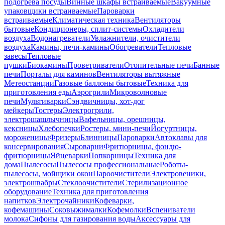
подогрева посуды
Винные шкафы встраиваемые
Вакуумные
упаковщики встраиваемые
Пароварки
встраиваемые
Климатическая техника
Вентиляторы
бытовые
Кондиционеры, сплит-системы
Охладители
воздуха
Водонагреватели
Увлажнители, очистители
воздуха
Камины, печи-камины
Обогреватели
Тепловые
завесы
Тепловые
пушки
Биокамины
Проветриватели
Отопительные печи
Банные
печи
Порталы для каминов
Вентиляторы вытяжные
Метеостанции
Газовые баллоны бытовые
Техника для
приготовления еды
Аэрогрили
Микроволновые
печи
Мультиварки
Сэндвичницы, хот-дог
мейкеры
Тостеры
Электрогрили,
электрошашлычницы
Вафельницы, орешницы,
кексницы
Хлебопечки
Ростеры, мини-печи
Йогуртницы,
мороженицы
Фризеры
Блинницы
Пароварки
Автоклавы для
консервирования
Сыроварни
Фритюрницы, фондю-
фритюрницы
Яйцеварки
Попкорницы
Техника для
дома
Пылесосы
Пылесосы профессиональные
Роботы-
пылесосы, мойщики окон
Пароочистители
Электровеники,
электрошвабры
Стеклоочистители
Стерилизационное
оборудование
Техника для приготовления
напитков
Электрочайники
Кофеварки,
кофемашины
Соковыжималки
Кофемолки
Вспениватели
молока
Сифоны для газирования воды
Аксессуары для