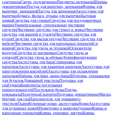
газетницы
Свечи, подсвечники
Предметы интерьера
Ширмы
декоративные
Посуда для выпечки, запекания
Формы для
выпечки, запекания
Посуда для запекания
Аксессуары для
выпечки
Бумага, фольга, рукава для выпечки
Бытовая
химия
Средства для стирки
Средства для посудомоечных
машин
Универсальные, специальные чистящие
средства
Чистящие средства для стекол и зеркал
Чистящие
средства для ванной и туалета
Чистящие средства для
кухни
Средства для мытья посуды
Чистящие средства для
мебели
Чистящие средства для напольных покрытий и
ковров
Средства для ухода за техникой
Освежители
воздуха
Средства от насекомых
Средства ухода за
одеждой
Средства ухода за обувью
Дезинфицирующие
средства
Аксессуары для бара
Сервировка для
напитков
Аксессуары для хранения напитков
Аксессуары для
приготовления коктейлей
Аксессуары для охлаждения
напитков
Наборы для бара, мини-бары
Штопоры, открывалки
для бутылок
Домашний текстиль
Подушки для
сна
Одеяла
Комплекты постельных
принадлежностей
Постельное белье
Пледы,
покрывала
Полотенца
Скатерти
Подушки декоративные
Маски,
беруши для сна
Наполнители для домашнего
текстиля
Ткани
Кухонные ножи, аксессуары
Ножи
Аксессуары
для кухонных ножей
Ножеточки и комплектующие
Ковры и
напольные покрытия
Ковры, циновки, шкуры
Ковры,