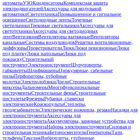
автоматы
УЗО
Конденсаторы
Комплексная защита
электродвигателей
Аксессуары для модульной
автоматики
Светотехника
Промышленное и сигнальное
освещение
Светодиодные ленты
Точечные
светильники
Трековые светильники
Аксессуары для
светотехники
Аксессуары для светодиодных
лент
Вентиляция
Вентиляторы вытяжные
Вентиляторы
канальные
Системы воздуховодов
Решетки вентиляционные,
диффузоры
Проветриватели
Люки
Люки ревизионные
Люки
под плитку
Люки напольные
Люки под
покраску
Строительный
инструмент
Электроинструмент
Шуруповерты,
гайковерты
Шлифмашины
Циркулярные, сабельные
пилы
Перфораторы, отбойные
молотки
Электролобзики
Дрели
Строительные
миксеры
Дальномеры
Многофункциональные
инструменты
Строительные фены
Строительные
пистолеты
Фрезеры
Рубанки, стамески
электрические
Краскопульты
Степлеры,
гвоздезабиватели
Электрические ножницы, резаки
Насадки для
электроинструмента
Аксессуары для
электроинструмента
Аккумуляторы, зарядные устройства для
электроинструмента
Наборы электроинструмента
Силовая и
строительная техника
Бетоносмесители
Генераторы
Тали,
тельферы
Такелаж
Виброплиты, глубинные