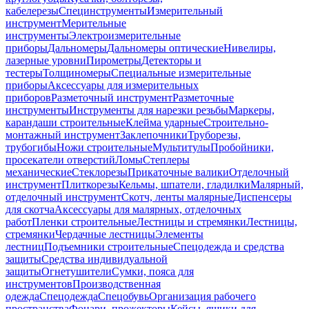
кабелерезы
Специнструменты
Измерительный
инструмент
Мерительные
инструменты
Электроизмерительные
приборы
Дальномеры
Дальномеры оптические
Нивелиры,
лазерные уровни
Пирометры
Детекторы и
тестеры
Толщиномеры
Специальные измерительные
приборы
Аксессуары для измерительных
приборов
Разметочный инструмент
Разметочные
инструменты
Инструменты для нарезки резьбы
Маркеры,
карандаши строительные
Клейма ударные
Строительно-
монтажный инструмент
Заклепочники
Труборезы,
трубогибы
Ножи строительные
Мультитулы
Пробойники,
просекатели отверстий
Ломы
Степлеры
механические
Стеклорезы
Прикаточные валики
Отделочный
инструмент
Плиткорезы
Кельмы, шпатели, гладилки
Малярный,
отделочный инструмент
Скотч, ленты малярные
Диспенсеры
для скотча
Аксессуары для малярных, отделочных
работ
Пленки строительные
Лестницы и стремянки
Лестницы,
стремянки
Чердачные лестницы
Элементы
лестниц
Подъемники строительные
Спецодежда и средства
защиты
Средства индивидуальной
защиты
Огнетушители
Сумки, пояса для
инструментов
Производственная
одежда
Спецодежда
Спецобувь
Организация рабочего
пространства
Фонари, прожекторы
Кейсы, ящики для