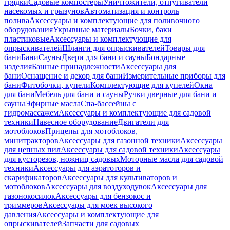
грядки
Садовые компостеры
Уничтожители, отпугиватели
насекомых и грызунов
Автоматизация и контроль
полива
Аксессуары и комплектующие для поливочного
оборудования
Укрывные материалы
Бочки, баки
пластиковые
Аксессуары и комплектующие для
опрыскивателей
Шланги для опрыскивателей
Товары для
бани
Бани
Сауны
Двери для бани и сауны
Бондарные
изделия
Банные принадлежности
Аксессуары для
бани
Оснащение и декор для бани
Измерительные приборы для
бани
Фитобочки, купели
Комплектующие для купелей
Окна
для бани
Мебель для бани и сауны
Ручки дверные для бани и
сауны
Эфирные масла
Спа-бассейны с
гидромассажем
Аксессуары и комплектующие для садовой
техники
Навесное оборудование
Двигатели для
мотоблоков
Прицепы для мотоблоков,
минитракторов
Аксессуары для газонной техники
Аксессуары
для цепных пил
Аксессуары для садовой техники
Аксессуары
для кусторезов, ножниц садовых
Моторные масла для садовой
техники
Аксессуары для аэратоторов и
скарификаторов
Аксессуары для культиваторов и
мотоблоков
Аксессуары для воздуходувок
Аксессуары для
газонокосилок
Аксессуары для бензокос и
триммеров
Аксессуары для моек высокого
давления
Аксессуары и комплектующие для
опрыскивателей
Запчасти для садовых