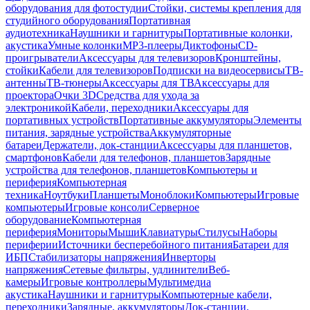
оборудования для фотостудии
Стойки, системы крепления для
студийного оборудования
Портативная
аудиотехника
Наушники и гарнитуры
Портативные колонки,
акустика
Умные колонки
MP3-плееры
Диктофоны
CD-
проигрыватели
Аксессуары для телевизоров
Кронштейны,
стойки
Кабели для телевизоров
Подписки на видеосервисы
ТВ-
антенны
ТВ-тюнеры
Аксессуары для ТВ
Аксессуары для
проектора
Очки 3D
Средства для ухода за
электроникой
Кабели, переходники
Аксессуары для
портативных устройств
Портативные аккумуляторы
Элементы
питания, зарядные устройства
Аккумуляторные
батареи
Держатели, док-станции
Аксессуары для планшетов,
смартфонов
Кабели для телефонов, планшетов
Зарядные
устройства для телефонов, планшетов
Компьютеры и
периферия
Компьютерная
техника
Ноутбуки
Планшеты
Моноблоки
Компьютеры
Игровые
компьютеры
Игровые консоли
Серверное
оборудование
Компьютерная
периферия
Мониторы
Мыши
Клавиатуры
Стилусы
Наборы
периферии
Источники бесперебойного питания
Батареи для
ИБП
Стабилизаторы напряжения
Инверторы
напряжения
Сетевые фильтры, удлинители
Веб-
камеры
Игровые контроллеры
Мультимедиа
акустика
Наушники и гарнитуры
Компьютерные кабели,
переходники
Зарядные, аккумуляторы
Док-станции,