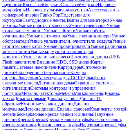
наушники
Кресла геймерские
Столы геймерские
Игровые
микрофоны
Игровая мультимедиа акустика
Аксессуары для
геймеров
Фигурки Funko Pop
Подставки для
ноутбуков
Светодиодные ленты
Лампы для мониторов
Умная
техника
Умные роботы-пылесосы
Умные телевизоры
Умные
стиральные машины
Умные чайники
Умные роботы
кулинарные
Умные вентиляторы
Умные кондиционеры
Умные
обогреватели
Умные увлажнители, очистители воздуха
Умные
отопительные котлы
Умные проветриватели
Умные радиочасы,
метеостанции
Умные кормушки и поилки для
животных
Умные напольные весы
Накопители данных
USB
Flash накопители
Внешние HDD, SSD диски
Карты
памяти
Сетевые накопители
Картридеры
Оптические
диски
Наблюдение и безопасность
Камеры
видеонаблюдения
Аксессуары для CCTV
Домофоны,
вызывные панели
Датчики для дома
Охранные системы,
сигнализации
Системы контроля и управления
доступом
Металлодетекторы
Мебель
Мягкая мебель
Диваны,
тахты
Диваны прямые
Диваны угловые
Диваны П-
образные
Кухонные уголки, диваны
Диваны
модульные
Детские диваны
Диваны садовые
Комплекты мягкой
мебели
Бескаркасные кресла-мешки и диваны
Надувные
диваны
Кресла
Кресла
Кресла-мешки и пуфы
Кресла-качалки,
кресла-маятники
Детские кресла, пуфы
Надувные кресла
Пуфы,
оттоманки
Кресла-кровати
Игровая мебель
Кресла