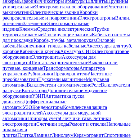
анкеры
Карабины
Фиксаторы арматуры
Шплинты
Пружины
универсальные
Электромонтажное оборудование
Розетки и
выключатели
Электрические звонки
Коробки
распределительные и подрозетники
Электропатроны
Вилки,
штепсели
Заземление
Электромонтажные
изделия
Клеммы
Средства диэлектрические
Трубки
термоусаживаемые
Изолирующие зажимы
Кабель и системы
для прокладки
Короба, трубы, металлорукав
Силовой
кабель
Наконечники, гильзы кабельные
Аксессуары для труб,
коробов
Кабельный крепеж
Арматура СИП
Электрощитовое
оборудование
Электрощиты
Аксессуары для
электрощита
Шины электротехнические
Выключатели
путевые, концевые
Трансформаторы
Аппаратура
управления
Рубильники
Предохранители
Частотные
преобразователи
Пускатели магнитные
Модульная
автоматика
Выключатели автоматические
Реле
Выключатели
нагрузки
Контакторы
Дополнительное модульное
оборудование
УЗИП
Автоматика пуска
двигателя
Дифференциальные
автоматы
УЗО
Конденсаторы
Комплексная защита
электродвигателей
Аксессуары для модульной
автоматики
Приборы учета
Счетчики газа
Счетчики
электроэнергии
Счетчики воды
Ремонт и отделка
Напольные
покрытия и
плитка
Плитка
Ламинат
Линолеум
Керамогранит
Спортивные