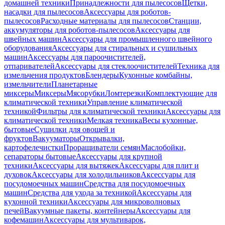
домашней техники
Принадлежности для пылесосов
Щетки,
насадки для пылесосов
Аксессуары для роботов-
пылесосов
Расходные материалы для пылесосов
Станции,
аккумуляторы для роботов-пылесосов
Аксессуары для
швейных машин
Аксессуары для промышленного швейного
оборудования
Аксессуары для стиральных и сушильных
машин
Аксессуары для пароочистителей,
отпаривателей
Аксессуары для стеклоочистителей
Техника для
измельчения продуктов
Блендеры
Кухонные комбайны,
измельчители
Планетарные
миксеры
Миксеры
Мясорубки
Ломтерезки
Комплектующие для
климатической техники
Управление климатической
техникой
Фильтры для климатической техники
Аксессуары для
климатической техники
Мелкая техника
Весы кухонные,
бытовые
Сушилки для овощей и
фруктов
Вакууматоры
Открывалки,
картофелечистки
Проращиватели семян
Маслобойки,
сепараторы бытовые
Аксессуары для крупной
техники
Аксессуары для вытяжек
Аксессуары для плит и
духовок
Аксессуары для холодильников
Аксессуары для
посудомоечных машин
Средства для посудомоечных
машин
Средства для ухода за техникой
Аксессуары для
кухонной техники
Аксессуары для микроволновых
печей
Вакуумные пакеты, контейнеры
Аксессуары для
кофемашин
Аксессуары для мультиварок,