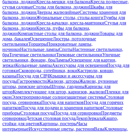
балкона, лоджии
Кресла-мешки для балкона
Кресла подвесные,
стулья садовые
Столы для балкона, лоджии
Шкафы для
балкона, лоджии
Дверцы жалюзийные
Системы хранения для
балкона, лоджии
Журнальные столы, столы-книги
Тумбы для
балкона, лоджии
Кресла-качалки, кресла-маятники
Стулья для
балкона, лоджии
Кресла, пуфы для балкона,
лоджии
Компактные столы для балкона, лоджии
Товары для
дома, бакалея
Освещение
Люстры, потолочные
светильники
Торшеры
Прикроватные лампы,
ночники
Настольные лампы
Споты
Настенные светильники,
бра
Точечные светильники
Трековые светильники
Уличные
светильники, фонари, бра
Лампы
Освещение для картин,
зеркал
Кольцевые лампы
Аксессуары для освещения
Посуда для
готовки
Сковороды, сотейники, воки
Кастрюли, ковши,
казаны
Посуда для СВЧ
Крышки и аксессуары для
посуды
Гастроемкости
Жалюзи, шторы
Жалюзи, рулонные
шторы, римские шторы
Шторы, гардины
Карнизы для
штор
Комплектующие для штор, карнизов, жалюзи
Пленки для
окон
Электроприводные солнцезащитные системы
Столовая
посуда, сервировка
Посуда для напитков
Посуда для горячих
напитков
Посуда для подачи и хранения напитков
Столовые
приборы
Столовая посуда
Посуда для сервировки
Предметы
сервировки
Детская столовая посуда
Декор
Зеркала
Кашпо,
стойки для цветов
Картины, постеры
Часы
интерьерные
Искусственные цветы, растения
Вазы
Ключницы,