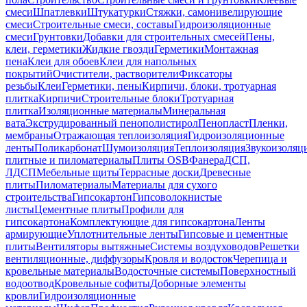
смеси
Шпатлевки
Штукатурки
Стяжки, самонивелирующие
смеси
Строительные смеси, составы
Гидроизоляционные
смеси
Грунтовки
Добавки для строительных смесей
Пены,
клеи, герметики
Жидкие гвозди
Герметики
Монтажная
пена
Клеи для обоев
Клеи для напольных
покрытий
Очистители, растворители
Фиксаторы
резьбы
Клеи
Герметики, пены
Кирпичи, блоки, тротуарная
плитка
Кирпичи
Строительные блоки
Тротуарная
плитка
Изоляционные материалы
Минеральная
вата
Экструдированный пенополистирол
Пенопласт
Пленки,
мембраны
Отражающая теплоизоляция
Гидроизоляционные
ленты
Поликарбонат
Шумоизоляция
Теплоизоляция
Звукоизоляц
плитные и пиломатериалы
Плиты OSB
Фанера
ДСП,
ЛДСП
Мебельные щиты
Террасные доски
Древесные
плиты
Пиломатериалы
Материалы для сухого
строительства
Гипсокартон
Гипсоволокнистые
листы
Цементные плиты
Профили для
гипсокартона
Комплектующие для гипсокартона
Ленты
армирующие
Уплотнительные ленты
Гипсовые и цементные
плиты
Вентиляторы вытяжные
Системы воздуховодов
Решетки
вентиляционные, диффузоры
Кровля и водосток
Черепица и
кровельные материалы
Водосточные системы
Поверхностный
водоотвод
Кровельные софиты
Доборные элементы
кровли
Гидроизоляционные