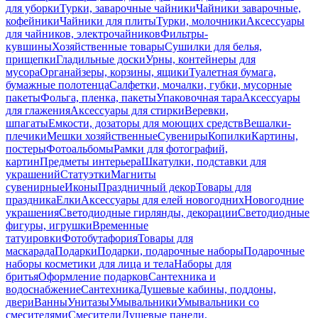
для уборки
Турки, заварочные чайники
Чайники заварочные,
кофейники
Чайники для плиты
Турки, молочники
Аксессуары
для чайников, электрочайников
Фильтры-
кувшины
Хозяйственные товары
Сушилки для белья,
прищепки
Гладильные доски
Урны, контейнеры для
мусора
Органайзеры, корзины, ящики
Туалетная бумага,
бумажные полотенца
Салфетки, мочалки, губки, мусорные
пакеты
Фольга, пленка, пакеты
Упаковочная тара
Аксессуары
для глажения
Аксессуары для стирки
Веревки,
шпагаты
Емкости, дозаторы для моющих средств
Вешалки-
плечики
Мешки хозяйственные
Сувениры
Копилки
Картины,
постеры
Фотоальбомы
Рамки для фотографий,
картин
Предметы интерьера
Шкатулки, подставки для
украшений
Статуэтки
Магниты
сувенирные
Иконы
Праздничный декор
Товары для
праздника
Елки
Аксессуары для елей новогодних
Новогодние
украшения
Светодиодные гирлянды, декорации
Светодиодные
фигуры, игрушки
Временные
татуировки
Фотобутафория
Товары для
маскарада
Подарки
Подарки, подарочные наборы
Подарочные
наборы косметики для лица и тела
Наборы для
бритья
Оформление подарков
Сантехника и
водоснабжение
Сантехника
Душевые кабины, поддоны,
двери
Ванны
Унитазы
Умывальники
Умывальники со
смесителями
Смесители
Душевые панели,