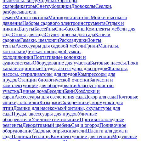
пылесосы, воздуходувки
Аэраторы,
скарификаторы
Снегоуборщики
Дровоколы
Сеялки,
разбрасыватели
семян
Минитракторы
Миникультиваторы
Мойки высокого
давления
Наборы садового электроинструмента
Отдых и
пикник
Батуты
Бассейны
Спа-бассейны
Комплекты мебели для
сада
Столы для сада
Стулья, кресла для сада
Качели
садовые
Гамаки, шезлонги
Раскладушки
Зонты,
тенты
Аксессуары для садовой мебели
Грили
Мангалы,
коптильни
Детская площадка
Сумки-
холодильники
Портативные колонки и
аудиосистемы
Оборудование для участка
Бытовые насосы
Люки
канализационные
Пруды, аксессуары для прудов
Фильтры,
насосы, стерилизаторы для прудов
Компрессоры для
прудов
Станции биологической очистки
Запчасти и
комплектующие для оборудования
Благоустройство
участка
Дачные дома
Беседки
Бани
Хозблоки и
сараи
Аксессуары для озеленения сада
Декор для сада
Почтовые
ящики, таблички
Козырьки
Скворечники, кормушки для
птиц
Домики для насекомых
Фонтаны, скульптуры для
сада
Пруды, аксессуары для прудов
Уличные
обогреватели
Уличные светильники
Противогололедные
реагенты
Декоративный щебень
Сад и огород
Поливочное
оборудование
Садовые опрыскиватели
Шланги для дома и
сада
Парники
Теплицы
Комплектующие для теплиц
Модульные