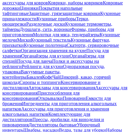
аксессуары для ковров
Коврики, наборы ковриков
Ковровые
дорожки
Циновки
Покрытия напольные
тафтинговые
Защитные, грязезащитные коврики
Кухонные
принадлежности
Кухонные приборы
Терки,
овощерезки
Разделочные доски
Кухонные термометры,
таймеры
Дуршлаги, сита, воронки
Формы, приборы для
приготовления
Молотки для мяса, тендерайзеры
Кухонные
мелочи
Миски
Кухонный текстиль
Кухонные фартуки,
прихватки
Кухонные полотенца
Скатерти, сервировочные
салфетки
Организация хранения на кухне
Посуда для
хранения
Органайзеры для кухни
Органайзеры для
специй
Посуда для ланча
Полки и аксессуары на
рейлинги
Рейлинги для кухни
Одноразовая посуда,
упаковка
Вакуумные пакеты,
контейнеры
Бакалея
Кофе
Чай
Цикорий, какао, горячий
шоколад
Сиропы и топпинги
Консервирование и
дистилляция
Автоклавы для консервирования
Аксессуары для
консервирования
Приспособления для
консервирования
Открывалки
Пивоварни
Емкости для
брожения
Ингредиенты для приготовления алкогольных
напитков
Аксессуары для приготовления и хранения
алкогольных напитков
Комплектующие для
дистилляторов
Прессы, дробилки для виноделия и
пивоварения
Дистилляторы бытовые
Уборочный
инвентарь
Швабры, насадки
Ведра, тазы для уборки
Наборы