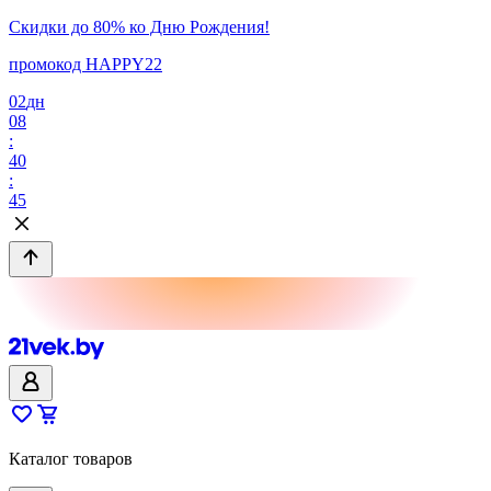
Скидки до 80% ко Дню Рождения!
промокод HAPPY22
02
дн
08
:
40
:
45
Каталог товаров