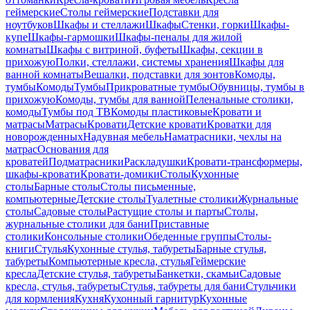
геймерские
Столы геймерские
Подставки для
ноутбуков
Шкафы и стеллажи
Шкафы
Стенки, горки
Шкафы-
купе
Шкафы-гармошки
Шкафы-пеналы для жилой
комнаты
Шкафы с витриной, буфеты
Шкафы, секции в
прихожую
Полки, стеллажи, системы хранения
Шкафы для
ванной комнаты
Вешалки, подставки для зонтов
Комоды,
тумбы
Комоды
Тумбы
Прикроватные тумбы
Обувницы, тумбы в
прихожую
Комоды, тумбы для ванной
Пеленальные столики,
комоды
Тумбы под ТВ
Комоды пластиковые
Кровати и
матрасы
Матрасы
Кровати
Детские кровати
Кроватки для
новорожденных
Надувная мебель
Наматрасники, чехлы на
матрас
Основания для
кроватей
Подматрасники
Раскладушки
Кровати-трансформеры,
шкафы-кровати
Кровати-домики
Столы
Кухонные
столы
Барные столы
Столы письменные,
компьютерные
Детские столы
Туалетные столики
Журнальные
столы
Садовые столы
Растущие столы и парты
Столы,
журнальные столики для бани
Приставные
столики
Консольные столики
Обеденные группы
Столы-
книги
Стулья
Кухонные стулья, табуреты
Барные стулья,
табуреты
Компьютерные кресла, стулья
Геймерские
кресла
Детские стулья, табуреты
Банкетки, скамьи
Садовые
кресла, стулья, табуреты
Стулья, табуреты для бани
Стульчики
для кормления
Кухня
Кухонный гарнитур
Кухонные