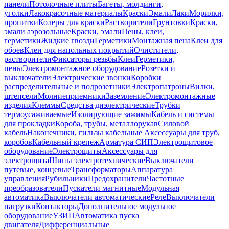
панели
Потолочные плиты
Багеты, молдинги,
уголки
Лакокрасочные материалы
Краски
Эмали
Лаки
Морилки,
пропитки
Колеры для краски
Растворители
Грунтовки
Краски,
эмали аэрозольные
Краски, эмали
Пены, клеи,
герметики
Жидкие гвозди
Герметики
Монтажная пена
Клеи для
обоев
Клеи для напольных покрытий
Очистители,
растворители
Фиксаторы резьбы
Клеи
Герметики,
пены
Электромонтажное оборудование
Розетки и
выключатели
Электрические звонки
Коробки
распределительные и подрозетники
Электропатроны
Вилки,
штепсели
Молниеприемники
Заземление
Электромонтажные
изделия
Клеммы
Средства диэлектрические
Трубки
термоусаживаемые
Изолирующие зажимы
Кабель и системы
для прокладки
Короба, трубы, металлорукав
Силовой
кабель
Наконечники, гильзы кабельные
Аксессуары для труб,
коробов
Кабельный крепеж
Арматура СИП
Электрощитовое
оборудование
Электрощиты
Аксессуары для
электрощита
Шины электротехнические
Выключатели
путевые, концевые
Трансформаторы
Аппаратура
управления
Рубильники
Предохранители
Частотные
преобразователи
Пускатели магнитные
Модульная
автоматика
Выключатели автоматические
Реле
Выключатели
нагрузки
Контакторы
Дополнительное модульное
оборудование
УЗИП
Автоматика пуска
двигателя
Дифференциальные