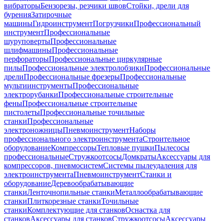
вибраторы
Бензорезы, резчики швов
Стойки, дрели для
бурения
Затирочные
машины
Гидроинструмент
Погрузчики
Профессиональный
инструмент
Профессиональные
шуруповерты
Профессиональные
шлифмашины
Профессиональные
перфораторы
Профессиональные циркулярные
пилы
Профессиональные электролобзики
Профессиональные
дрели
Профессиональные фрезеры
Профессиональные
мультиинструменты
Профессиональные
электрорубанки
Профессиональные строительные
фены
Профессиональные строительные
пистолеты
Профессиональные точильные
станки
Профессиональные
электроножницы
Пневмоинструмент
Наборы
профессионального электроинструмента
Строительное
оборудование
Компрессоры
Тепловые пушки
Пылесосы
профессиональные
Стружкоотсосы
Домкраты
Аксессуары для
компрессоров, пневмосистем
Системы пылеудаления для
электроинструмента
Пневмоинструмент
Станки и
оборудование
Деревообрабатывающие
станки
Ленточнопильные станки
Металлообрабатывающие
станки
Плиткорезные станки
Точильные
станки
Комплектующие для станков
Оснастка для
станков
Аксессуары для станков
Стружкоотсосы
Аксессуары