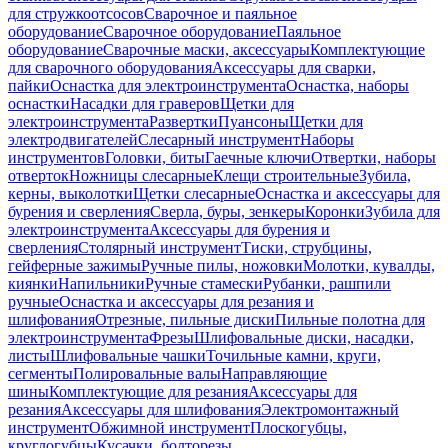
для стружкоотсосов
Сварочное и паяльное
оборудование
Сварочное оборудование
Паяльное
оборудование
Сварочные маски, аксессуары
Комплектующие
для сварочного оборудования
Аксессуары для сварки,
пайки
Оснастка для электроинструмента
Оснастка, наборы
оснастки
Насадки для граверов
Щетки для
электроинструмента
Развертки
Пуансоны
Щетки для
электродвигателей
Слесарный инструмент
Наборы
инструментов
Головки, биты
Гаечные ключи
Отвертки, наборы
отверток
Ножницы слесарные
Клещи строительные
Зубила,
керны, выколотки
Щетки слесарные
Оснастка и аксессуары для
бурения и сверления
Сверла, буры, зенкеры
Коронки
Зубила для
электроинструмента
Аксессуары для бурения и
сверления
Столярный инструмент
Тиски, струбцины,
гейферные зажимы
Ручные пилы, ножовки
Молотки, кувалды,
киянки
Напильники
Ручные стамески
Рубанки, рашпили
ручные
Оснастка и аксессуары для резания и
шлифования
Отрезные, пильные диски
Пильные полотна для
электроинструмента
Фрезы
Шлифовальные диски, насадки,
листы
Шлифовальные чашки
Точильные камни, круги,
сегменты
Полировальные валы
Направляющие
шины
Комплектующие для резания
Аксессуары для
резания
Аксессуары для шлифования
Электромонтажный
инструмент
Обжимной инструмент
Плоскогубцы,
круглогубцы
Кусачки, болторезы,