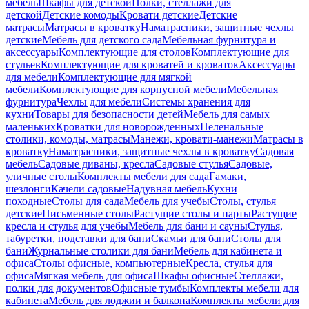
мебель
Шкафы для детской
Полки, стеллажи для
детской
Детские комоды
Кровати детские
Детские
матрасы
Матрасы в кроватку
Наматрасники, защитные чехлы
детские
Мебель для детского сада
Мебельная фурнитура и
аксессуары
Комплектующие для столов
Комплектующие для
стульев
Комплектующие для кроватей и кроваток
Аксессуары
для мебели
Комплектующие для мягкой
мебели
Комплектующие для корпусной мебели
Мебельная
фурнитура
Чехлы для мебели
Системы хранения для
кухни
Товары для безопасности детей
Мебель для самых
маленьких
Кроватки для новорожденных
Пеленальные
столики, комоды, матрасы
Манежи, кровати-манежи
Матрасы в
кроватку
Наматрасники, защитные чехлы в кроватку
Садовая
мебель
Садовые диваны, кресла
Садовые стулья
Садовые,
уличные столы
Комплекты мебели для сада
Гамаки,
шезлонги
Качели садовые
Надувная мебель
Кухни
походные
Столы для сада
Мебель для учебы
Столы, стулья
детские
Письменные столы
Растущие столы и парты
Растущие
кресла и стулья для учебы
Мебель для бани и сауны
Стулья,
табуретки, подставки для бани
Скамьи для бани
Столы для
бани
Журнальные столики для бани
Мебель для кабинета и
офиса
Столы офисные, компьютерные
Кресла, стулья для
офиса
Мягкая мебель для офиса
Шкафы офисные
Стеллажи,
полки для документов
Офисные тумбы
Комплекты мебели для
кабинета
Мебель для лоджии и балкона
Комплекты мебели для