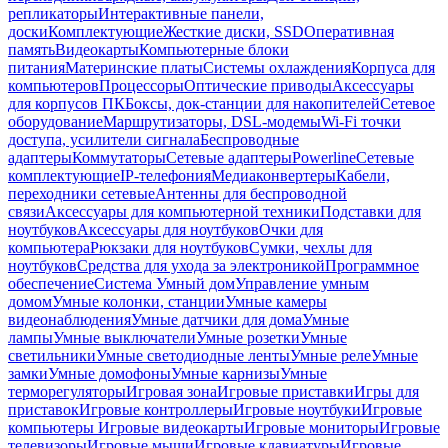
репликаторы
Интерактивные панели,
доски
Комплектующие
Жесткие диски, SSD
Оперативная
память
Видеокарты
Компьютерные блоки
питания
Материнские платы
Системы охлаждения
Корпуса для
компьютеров
Процессоры
Оптические приводы
Аксессуары
для корпусов ПК
Боксы, док-станции для накопителей
Сетевое
оборудование
Маршрутизаторы, DSL-модемы
Wi-Fi точки
доступа, усилители сигнала
Беспроводные
адаптеры
Коммутаторы
Сетевые адаптеры
Powerline
Сетевые
комплектующие
IP-телефония
Медиаконвертеры
Кабели,
переходники сетевые
Антенны для беспроводной
связи
Аксессуары для компьютерной техники
Подставки для
ноутбуков
Аксессуары для ноутбуков
Очки для
компьютера
Рюкзаки для ноутбуков
Сумки, чехлы для
ноутбуков
Средства для ухода за электроникой
Программное
обеспечение
Система Умный дом
Управление умным
домом
Умные колонки, станции
Умные камеры
видеонаблюдения
Умные датчики для дома
Умные
лампы
Умные выключатели
Умные розетки
Умные
светильники
Умные светодиодные ленты
Умные реле
Умные
замки
Умные домофоны
Умные карнизы
Умные
терморегуляторы
Игровая зона
Игровые приставки
Игры для
приставок
Игровые контроллеры
Игровые ноутбуки
Игровые
компьютеры
Игровые видеокарты
Игровые мониторы
Игровые
телевизоры
Игровые мыши
Игровые клавиатуры
Игровые