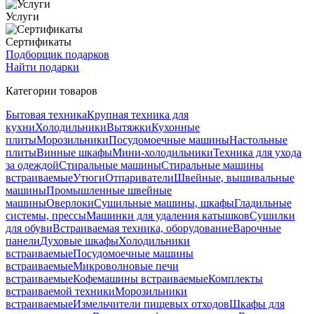
Услуги
Сертификаты
Подборщик подарков
Найти подарки
Категории товаров
Бытовая техника
Крупная техника для
кухни
Холодильники
Вытяжки
Кухонные
плиты
Морозильники
Посудомоечные машины
Настольные
плиты
Винные шкафы
Мини-холодильники
Техника для ухода
за одеждой
Стиральные машины
Стиральные машины
встраиваемые
Утюги
Отпариватели
Швейные, вышивальные
машины
Промышленные швейные
машины
Оверлоки
Сушильные машины, шкафы
Гладильные
системы, прессы
Машинки для удаления катышков
Сушилки
для обуви
Встраиваемая техника, оборудование
Варочные
панели
Духовые шкафы
Холодильники
встраиваемые
Посудомоечные машины
встраиваемые
Микроволновые печи
встраиваемые
Кофемашины встраиваемые
Комплекты
встраиваемой техники
Морозильники
встраиваемые
Измельчители пищевых отходов
Шкафы для