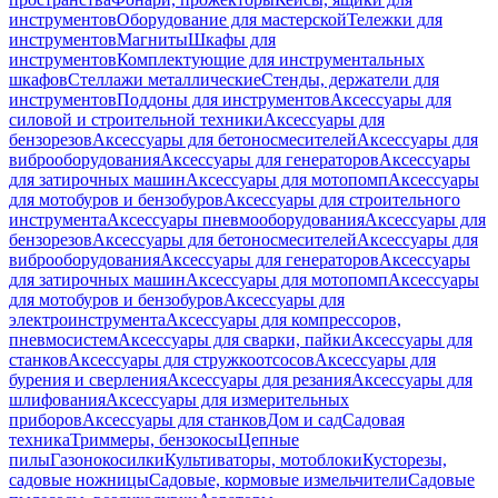
инструментов
Оборудование для мастерской
Тележки для
инструментов
Магниты
Шкафы для
инструментов
Комплектующие для инструментальных
шкафов
Стеллажи металлические
Стенды, держатели для
инструментов
Поддоны для инструментов
Аксессуары для
силовой и строительной техники
Аксессуары для
бензорезов
Аксессуары для бетоносмесителей
Аксессуары для
виброоборудования
Аксессуары для генераторов
Аксессуары
для затирочных машин
Аксессуары для мотопомп
Аксессуары
для мотобуров и бензобуров
Аксессуары для строительного
инструмента
Аксессуары пневмооборудования
Аксессуары для
бензорезов
Аксессуары для бетоносмесителей
Аксессуары для
виброоборудования
Аксессуары для генераторов
Аксессуары
для затирочных машин
Аксессуары для мотопомп
Аксессуары
для мотобуров и бензобуров
Аксессуары для
электроинструмента
Аксессуары для компрессоров,
пневмосистем
Аксессуары для сварки, пайки
Аксессуары для
станков
Аксессуары для стружкоотсосов
Аксессуары для
бурения и сверления
Аксессуары для резания
Аксессуары для
шлифования
Аксессуары для измерительных
приборов
Аксессуары для станков
Дом и сад
Садовая
техника
Триммеры, бензокосы
Цепные
пилы
Газонокосилки
Культиваторы, мотоблоки
Кусторезы,
садовые ножницы
Садовые, кормовые измельчители
Садовые