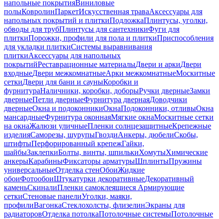
напольные покрытия
Виниловые
полы
Ковролин
Паркет
Искусственная трава
Аксессуары для
напольных покрытий и плитки
Подложка
Плинтусы, уголки,
обводы для труб
Плинтусы для сантехники
Фуги для
плитки
Порожки, профили для пола и плитки
Приспособления
для укладки плитки
Системы выравнивания
плитки
Аксессуары для напольных
покрытий
Реставрационные материалы
Двери и арки
Двери
входные
Двери межкомнатные
Арки межкомнатные
Москитные
сетки
Двери для бани и сауны
Коробки и
фурнитура
Наличники, коробки, доборы
Ручки дверные
Замки
дверные
Петли дверные
Фурнитура дверная
Доводчики
дверные
Окна и подоконники
Окна
Подоконники, отливы
Окна
мансардные
Фурнитура оконная
Мягкие окна
Москитные сетки
на окна
Жалюзи уличные
Пленки солнцезащитные
Крепежные
изделия
Саморезы, шурупы
Гвозди
Анкеры, дюбели
Скобы,
штифты
Перфорированный крепеж
Гайки,
шайбы
Заклепки
Болты, винты, шпильки
Хомуты
Химические
анкеры
Карабины
Фиксаторы арматуры
Шплинты
Пружины
универсальные
Отделка стен
Обои
Жидкие
обои
Фотообои
Штукатурки декоративные
Декоративный
камень
Скинали
Пленки самоклеящиеся
Армирующие
сетки
Стеновые панели
Уголки, маяки,
профили
Вагонка
Стеклохолсты, флизелин
Экраны для
радиаторов
Отделка потолка
Потолочные системы
Потолочные