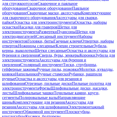
для стружкоотсосов
Сварочное и паяльное
оборудование
Сварочное оборудование
Паяльное
оборудование
Сварочные маски, аксессуары
Комплектующие
для сварочного оборудования
Аксессуары для сварки,
пайки
Оснастка для электроинструмента
Оснастка, наборы
оснастки
Насадки для граверов
Щетки для
электроинструмента
Развертки
Пуансоны
Щетки для
электродвигателей
Слесарный инструмент
Наборы
инструментов
Головки, биты
Гаечные ключи
Отвертки, наборы
отверток
Ножницы слесарные
Клещи строительные
Зубила,
керны, выколотки
Щетки слесарные
Оснастка и аксессуары для
бурения и сверления
Сверла, буры, зенкеры
Коронки
Зубила для
электроинструмента
Аксессуары для бурения и
сверления
Столярный инструмент
Тиски, струбцины,
гейферные зажимы
Ручные пилы, ножовки
Молотки, кувалды,
киянки
Напильники
Ручные стамески
Рубанки, рашпили
ручные
Оснастка и аксессуары для резания и
шлифования
Отрезные, пильные диски
Пильные полотна для
электроинструмента
Фрезы
Шлифовальные диски, насадки,
листы
Шлифовальные чашки
Точильные камни, круги,
сегменты
Полировальные валы
Направляющие
шины
Комплектующие для резания
Аксессуары для
резания
Аксессуары для шлифования
Электромонтажный
инструмент
Обжимной инструмент
Плоскогубцы,
круглогубцы
Кусачки, болторезы,