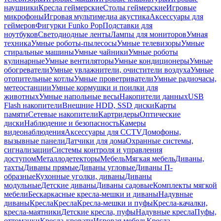
наушники
Кресла геймерские
Столы геймерские
Игровые
микрофоны
Игровая мультимедиа акустика
Аксессуары для
геймеров
Фигурки Funko Pop
Подставки для
ноутбуков
Светодиодные ленты
Лампы для мониторов
Умная
техника
Умные роботы-пылесосы
Умные телевизоры
Умные
стиральные машины
Умные чайники
Умные роботы
кулинарные
Умные вентиляторы
Умные кондиционеры
Умные
обогреватели
Умные увлажнители, очистители воздуха
Умные
отопительные котлы
Умные проветриватели
Умные радиочасы,
метеостанции
Умные кормушки и поилки для
животных
Умные напольные весы
Накопители данных
USB
Flash накопители
Внешние HDD, SSD диски
Карты
памяти
Сетевые накопители
Картридеры
Оптические
диски
Наблюдение и безопасность
Камеры
видеонаблюдения
Аксессуары для CCTV
Домофоны,
вызывные панели
Датчики для дома
Охранные системы,
сигнализации
Системы контроля и управления
доступом
Металлодетекторы
Мебель
Мягкая мебель
Диваны,
тахты
Диваны прямые
Диваны угловые
Диваны П-
образные
Кухонные уголки, диваны
Диваны
модульные
Детские диваны
Диваны садовые
Комплекты мягкой
мебели
Бескаркасные кресла-мешки и диваны
Надувные
диваны
Кресла
Кресла
Кресла-мешки и пуфы
Кресла-качалки,
кресла-маятники
Детские кресла, пуфы
Надувные кресла
Пуфы,
оттоманки
Кресла-кровати
Игровая мебель
Кресла