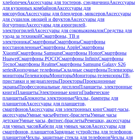
хлебопечек
Аксессуары для тостеров, сэндвичниц
Аксессуары
для кухонных комбайнов
Аксессуары для
мясорубок
Аксессуары для блендеров, миксеров
Аксессуары
для сушилок овощей и фруктов
Аксессуары для
йогуртниц
Аксессуары для аэрогрилей,
электрогрилей
Аксессуары для соковыжималок
Средства для
ухода за техникой
Смартфоны, ТВ и
электроника
Смартфоны
Смартфоны
Смартфоны
восстановленные
Смартфоны Apple
Смартфоны
Xiaomi
Смартфоны Samsung
Смартфоны Honor
Смартфоны
Huawei
Смартфоны POCO
Смартфоны Infinix
Смартфоны
Tecno
Смартфоны Realme
Смартфоны Samsung Galaxy S26
series
Кнопочные телефоны
Складные смартфоны
Телевизоры,
мониторы
Телевизоры
Мониторы
Мониторы-телевизоры
ТВ-
приставки и медиаплееры
Проекторы
Проекционные
экраны
Профессиональные дисплеи
Планшеты, электронные
книги
Планшеты
Электронные книги
Графические
планшеты
Блокноты электронные
Чехлы, бамперы для
планшетов
Аксессуары для планшетов,
смартфонов
Аксессуары для электронных книг
Смарт-часы,
аксессуары
Умные часы
Фитнес-браслеты
Умные часы
детские
Умные часы, фитнес-браслеты
Ремешки, аксессуары
для умных часов
Кабели для умных часов
Аксессуары для
смартфонов, планшетов
Зарядные устройства для телефонов,
планшетов
Чехлы, защитные стекла для телефонов
Чехлы для