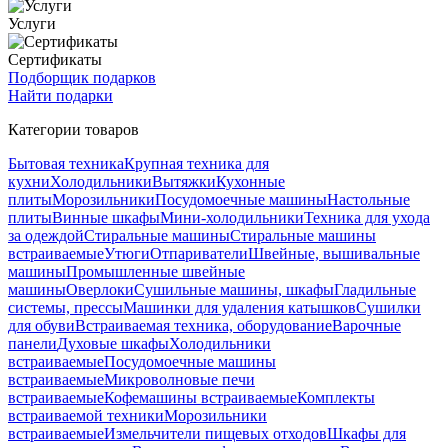
Услуги
Сертификаты
Подборщик подарков
Найти подарки
Категории товаров
Бытовая техника
Крупная техника для
кухни
Холодильники
Вытяжки
Кухонные
плиты
Морозильники
Посудомоечные машины
Настольные
плиты
Винные шкафы
Мини-холодильники
Техника для ухода
за одеждой
Стиральные машины
Стиральные машины
встраиваемые
Утюги
Отпариватели
Швейные, вышивальные
машины
Промышленные швейные
машины
Оверлоки
Сушильные машины, шкафы
Гладильные
системы, прессы
Машинки для удаления катышков
Сушилки
для обуви
Встраиваемая техника, оборудование
Варочные
панели
Духовые шкафы
Холодильники
встраиваемые
Посудомоечные машины
встраиваемые
Микроволновые печи
встраиваемые
Кофемашины встраиваемые
Комплекты
встраиваемой техники
Морозильники
встраиваемые
Измельчители пищевых отходов
Шкафы для