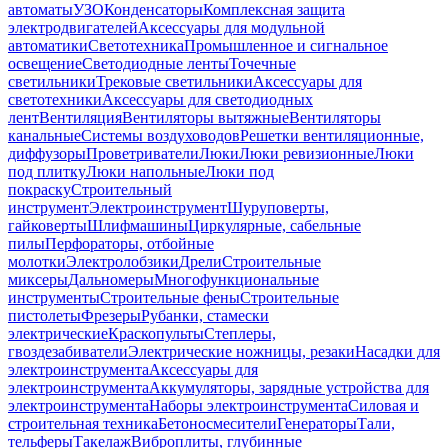
автоматы
УЗО
Конденсаторы
Комплексная защита
электродвигателей
Аксессуары для модульной
автоматики
Светотехника
Промышленное и сигнальное
освещение
Светодиодные ленты
Точечные
светильники
Трековые светильники
Аксессуары для
светотехники
Аксессуары для светодиодных
лент
Вентиляция
Вентиляторы вытяжные
Вентиляторы
канальные
Системы воздуховодов
Решетки вентиляционные,
диффузоры
Проветриватели
Люки
Люки ревизионные
Люки
под плитку
Люки напольные
Люки под
покраску
Строительный
инструмент
Электроинструмент
Шуруповерты,
гайковерты
Шлифмашины
Циркулярные, сабельные
пилы
Перфораторы, отбойные
молотки
Электролобзики
Дрели
Строительные
миксеры
Дальномеры
Многофункциональные
инструменты
Строительные фены
Строительные
пистолеты
Фрезеры
Рубанки, стамески
электрические
Краскопульты
Степлеры,
гвоздезабиватели
Электрические ножницы, резаки
Насадки для
электроинструмента
Аксессуары для
электроинструмента
Аккумуляторы, зарядные устройства для
электроинструмента
Наборы электроинструмента
Силовая и
строительная техника
Бетоносмесители
Генераторы
Тали,
тельферы
Такелаж
Виброплиты, глубинные