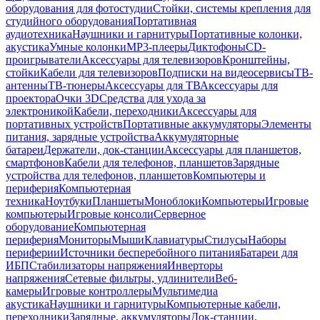
оборудования для фотостудии
Стойки, системы крепления для
студийного оборудования
Портативная
аудиотехника
Наушники и гарнитуры
Портативные колонки,
акустика
Умные колонки
MP3-плееры
Диктофоны
CD-
проигрыватели
Аксессуары для телевизоров
Кронштейны,
стойки
Кабели для телевизоров
Подписки на видеосервисы
ТВ-
антенны
ТВ-тюнеры
Аксессуары для ТВ
Аксессуары для
проектора
Очки 3D
Средства для ухода за
электроникой
Кабели, переходники
Аксессуары для
портативных устройств
Портативные аккумуляторы
Элементы
питания, зарядные устройства
Аккумуляторные
батареи
Держатели, док-станции
Аксессуары для планшетов,
смартфонов
Кабели для телефонов, планшетов
Зарядные
устройства для телефонов, планшетов
Компьютеры и
периферия
Компьютерная
техника
Ноутбуки
Планшеты
Моноблоки
Компьютеры
Игровые
компьютеры
Игровые консоли
Серверное
оборудование
Компьютерная
периферия
Мониторы
Мыши
Клавиатуры
Стилусы
Наборы
периферии
Источники бесперебойного питания
Батареи для
ИБП
Стабилизаторы напряжения
Инверторы
напряжения
Сетевые фильтры, удлинители
Веб-
камеры
Игровые контроллеры
Мультимедиа
акустика
Наушники и гарнитуры
Компьютерные кабели,
переходники
Зарядные, аккумуляторы
Док-станции,