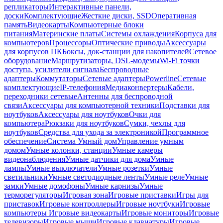
репликаторы
Интерактивные панели,
доски
Комплектующие
Жесткие диски, SSD
Оперативная
память
Видеокарты
Компьютерные блоки
питания
Материнские платы
Системы охлаждения
Корпуса для
компьютеров
Процессоры
Оптические приводы
Аксессуары
для корпусов ПК
Боксы, док-станции для накопителей
Сетевое
оборудование
Маршрутизаторы, DSL-модемы
Wi-Fi точки
доступа, усилители сигнала
Беспроводные
адаптеры
Коммутаторы
Сетевые адаптеры
Powerline
Сетевые
комплектующие
IP-телефония
Медиаконвертеры
Кабели,
переходники сетевые
Антенны для беспроводной
связи
Аксессуары для компьютерной техники
Подставки для
ноутбуков
Аксессуары для ноутбуков
Очки для
компьютера
Рюкзаки для ноутбуков
Сумки, чехлы для
ноутбуков
Средства для ухода за электроникой
Программное
обеспечение
Система Умный дом
Управление умным
домом
Умные колонки, станции
Умные камеры
видеонаблюдения
Умные датчики для дома
Умные
лампы
Умные выключатели
Умные розетки
Умные
светильники
Умные светодиодные ленты
Умные реле
Умные
замки
Умные домофоны
Умные карнизы
Умные
терморегуляторы
Игровая зона
Игровые приставки
Игры для
приставок
Игровые контроллеры
Игровые ноутбуки
Игровые
компьютеры
Игровые видеокарты
Игровые мониторы
Игровые
телевизоры
Игровые мыши
Игровые клавиатуры
Игровые