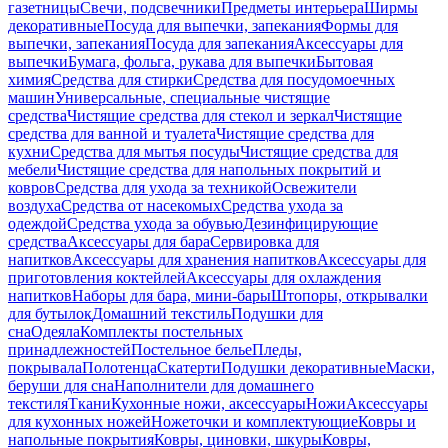
газетницы
Свечи, подсвечники
Предметы интерьера
Ширмы
декоративные
Посуда для выпечки, запекания
Формы для
выпечки, запекания
Посуда для запекания
Аксессуары для
выпечки
Бумага, фольга, рукава для выпечки
Бытовая
химия
Средства для стирки
Средства для посудомоечных
машин
Универсальные, специальные чистящие
средства
Чистящие средства для стекол и зеркал
Чистящие
средства для ванной и туалета
Чистящие средства для
кухни
Средства для мытья посуды
Чистящие средства для
мебели
Чистящие средства для напольных покрытий и
ковров
Средства для ухода за техникой
Освежители
воздуха
Средства от насекомых
Средства ухода за
одеждой
Средства ухода за обувью
Дезинфицирующие
средства
Аксессуары для бара
Сервировка для
напитков
Аксессуары для хранения напитков
Аксессуары для
приготовления коктейлей
Аксессуары для охлаждения
напитков
Наборы для бара, мини-бары
Штопоры, открывалки
для бутылок
Домашний текстиль
Подушки для
сна
Одеяла
Комплекты постельных
принадлежностей
Постельное белье
Пледы,
покрывала
Полотенца
Скатерти
Подушки декоративные
Маски,
беруши для сна
Наполнители для домашнего
текстиля
Ткани
Кухонные ножи, аксессуары
Ножи
Аксессуары
для кухонных ножей
Ножеточки и комплектующие
Ковры и
напольные покрытия
Ковры, циновки, шкуры
Ковры,