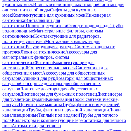
кухонных моек
Измельчители пищевых отходов
Системы для
очистки питьевой воды
Сифоны для кухонных
моек
Комплектующие для кухонных моек
Инженерная
сантехника
Инсталляции для
сантехники
Полотенцесушители
Отвод и подвод воды
Трубы
водопроводные
Магистральные фильтры, системы
сантехнические
Комплектующие для радиаторов,
полотенцесушителей
Монтажные комплекты для
сантехники
Регулирующая арматура
Системы защиты от
протечек
Люки сантехнические
Аксессуары для
магистральных фильтров, систем
сантехнических
Фитинги
Комплектующие для
инсталляций
Опрессовочные насосы
Сантехника для
общественных мест
Аксессуары для общественных
санузлов
Сушилки для рук
Дозаторы для общественных
санузлов
Сенсорные дозаторы для общественных
санузлов
Локтевые дозаторы для общественных
санузлов
Диспенсеры для бумажных полотенец
Диспенсеры
для туалетной бумаги
Канализация
Тросы сантехнические,
вантузы
Прочистные машины
Трубы, фитинги внутренней
канализации
Трубы, фитинги наружной канализации
Люки
канализационные
Теплый пол водяной
Трубы для теплого
пола
Коллекторы и комплектующие
Термостатика для теплого
пола
Автоматика для теплого
пола
Строительство
Строительные смеси и грунтовки
Клеевые