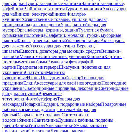
для уборки
Турки, заварочные чайники
Чайники заварочные,
кофейники
Чайники для плиты
Турки, молочники
Аксессуары
для чайников, электрочайников
Фильтры-
кувшины
Хозяйственные товары
Сушилки для белья,
прищепки
Гладильные доски
Урны, контейнеры для
мусора
Органайзеры, корзины, ящики
Туалетная бумага,
бумажные полотенца
Салфетки, мочалки, губки, мусорные
пакеты
Фольга, пленка, пакеты
Упаковочная тара
Аксессуары
для глажения
Аксессуары для стирки
Веревки,
шпагаты
Емкости, дозаторы для моющих средств
Вешалки-
плечики
Мешки хозяйственные
Сувениры
Копилки
Картины,
постеры
Фотоальбомы
Рамки для фотографий,
картин
Предметы интерьера
Шкатулки, подставки для
украшений
Статуэтки
Магниты
сувенирные
Иконы
Праздничный декор
Товары для
праздника
Елки
Аксессуары для елей новогодних
Новогодние
украшения
Светодиодные гирлянды, декорации
Светодиодные
фигуры, игрушки
Временные
татуировки
Фотобутафория
Товары для
маскарада
Подарки
Подарки, подарочные наборы
Подарочные
наборы косметики для лица и тела
Наборы для
бритья
Оформление подарков
Сантехника и
водоснабжение
Сантехника
Душевые кабины, поддоны,
двери
Ванны
Унитазы
Умывальники
Умывальники со
смесителями
Смесители
Душевые панели,