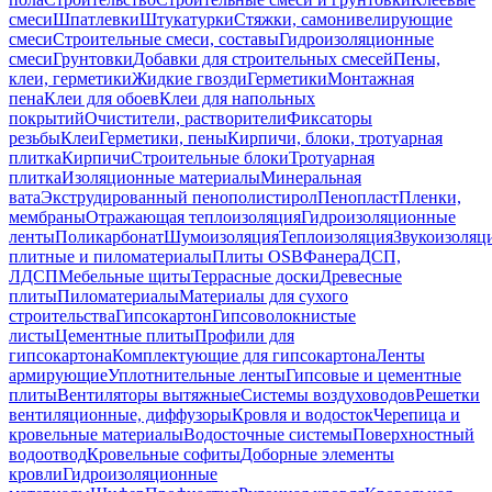
смеси
Шпатлевки
Штукатурки
Стяжки, самонивелирующие
смеси
Строительные смеси, составы
Гидроизоляционные
смеси
Грунтовки
Добавки для строительных смесей
Пены,
клеи, герметики
Жидкие гвозди
Герметики
Монтажная
пена
Клеи для обоев
Клеи для напольных
покрытий
Очистители, растворители
Фиксаторы
резьбы
Клеи
Герметики, пены
Кирпичи, блоки, тротуарная
плитка
Кирпичи
Строительные блоки
Тротуарная
плитка
Изоляционные материалы
Минеральная
вата
Экструдированный пенополистирол
Пенопласт
Пленки,
мембраны
Отражающая теплоизоляция
Гидроизоляционные
ленты
Поликарбонат
Шумоизоляция
Теплоизоляция
Звукоизоляц
плитные и пиломатериалы
Плиты OSB
Фанера
ДСП,
ЛДСП
Мебельные щиты
Террасные доски
Древесные
плиты
Пиломатериалы
Материалы для сухого
строительства
Гипсокартон
Гипсоволокнистые
листы
Цементные плиты
Профили для
гипсокартона
Комплектующие для гипсокартона
Ленты
армирующие
Уплотнительные ленты
Гипсовые и цементные
плиты
Вентиляторы вытяжные
Системы воздуховодов
Решетки
вентиляционные, диффузоры
Кровля и водосток
Черепица и
кровельные материалы
Водосточные системы
Поверхностный
водоотвод
Кровельные софиты
Доборные элементы
кровли
Гидроизоляционные