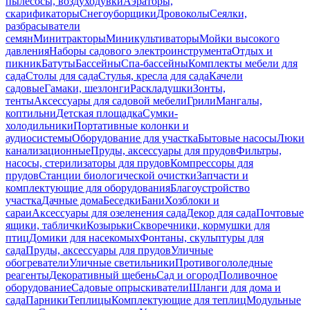
пылесосы, воздуходувки
Аэраторы,
скарификаторы
Снегоуборщики
Дровоколы
Сеялки,
разбрасыватели
семян
Минитракторы
Миникультиваторы
Мойки высокого
давления
Наборы садового электроинструмента
Отдых и
пикник
Батуты
Бассейны
Спа-бассейны
Комплекты мебели для
сада
Столы для сада
Стулья, кресла для сада
Качели
садовые
Гамаки, шезлонги
Раскладушки
Зонты,
тенты
Аксессуары для садовой мебели
Грили
Мангалы,
коптильни
Детская площадка
Сумки-
холодильники
Портативные колонки и
аудиосистемы
Оборудование для участка
Бытовые насосы
Люки
канализационные
Пруды, аксессуары для прудов
Фильтры,
насосы, стерилизаторы для прудов
Компрессоры для
прудов
Станции биологической очистки
Запчасти и
комплектующие для оборудования
Благоустройство
участка
Дачные дома
Беседки
Бани
Хозблоки и
сараи
Аксессуары для озеленения сада
Декор для сада
Почтовые
ящики, таблички
Козырьки
Скворечники, кормушки для
птиц
Домики для насекомых
Фонтаны, скульптуры для
сада
Пруды, аксессуары для прудов
Уличные
обогреватели
Уличные светильники
Противогололедные
реагенты
Декоративный щебень
Сад и огород
Поливочное
оборудование
Садовые опрыскиватели
Шланги для дома и
сада
Парники
Теплицы
Комплектующие для теплиц
Модульные