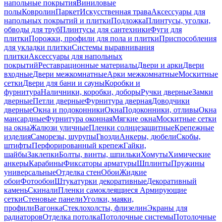
напольные покрытия
Виниловые
полы
Ковролин
Паркет
Искусственная трава
Аксессуары для
напольных покрытий и плитки
Подложка
Плинтусы, уголки,
обводы для труб
Плинтусы для сантехники
Фуги для
плитки
Порожки, профили для пола и плитки
Приспособления
для укладки плитки
Системы выравнивания
плитки
Аксессуары для напольных
покрытий
Реставрационные материалы
Двери и арки
Двери
входные
Двери межкомнатные
Арки межкомнатные
Москитные
сетки
Двери для бани и сауны
Коробки и
фурнитура
Наличники, коробки, доборы
Ручки дверные
Замки
дверные
Петли дверные
Фурнитура дверная
Доводчики
дверные
Окна и подоконники
Окна
Подоконники, отливы
Окна
мансардные
Фурнитура оконная
Мягкие окна
Москитные сетки
на окна
Жалюзи уличные
Пленки солнцезащитные
Крепежные
изделия
Саморезы, шурупы
Гвозди
Анкеры, дюбели
Скобы,
штифты
Перфорированный крепеж
Гайки,
шайбы
Заклепки
Болты, винты, шпильки
Хомуты
Химические
анкеры
Карабины
Фиксаторы арматуры
Шплинты
Пружины
универсальные
Отделка стен
Обои
Жидкие
обои
Фотообои
Штукатурки декоративные
Декоративный
камень
Скинали
Пленки самоклеящиеся
Армирующие
сетки
Стеновые панели
Уголки, маяки,
профили
Вагонка
Стеклохолсты, флизелин
Экраны для
радиаторов
Отделка потолка
Потолочные системы
Потолочные