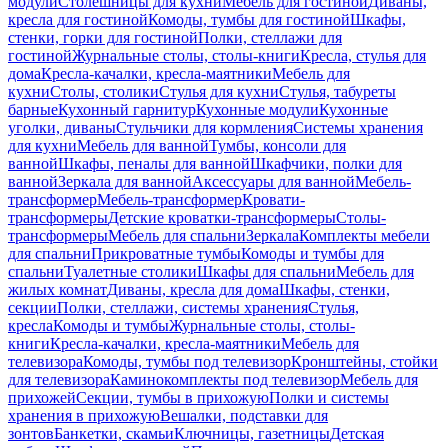
модули
Столешницы для кухни
Мебель для гостиной
Диваны,
кресла для гостиной
Комоды, тумбы для гостиной
Шкафы,
стенки, горки для гостиной
Полки, стеллажи для
гостиной
Журнальные столы, столы-книги
Кресла, стулья для
дома
Кресла-качалки, кресла-маятники
Мебель для
кухни
Столы, столики
Стулья для кухни
Стулья, табуреты
барные
Кухонный гарнитур
Кухонные модули
Кухонные
уголки, диваны
Стульчики для кормления
Системы хранения
для кухни
Мебель для ванной
Тумбы, консоли для
ванной
Шкафы, пеналы для ванной
Шкафчики, полки для
ванной
Зеркала для ванной
Аксессуары для ванной
Мебель-
трансформер
Мебель-трансформер
Кровати-
трансформеры
Детские кроватки-трансформеры
Столы-
трансформеры
Мебель для спальни
Зеркала
Комплекты мебели
для спальни
Прикроватные тумбы
Комоды и тумбы для
спальни
Туалетные столики
Шкафы для спальни
Мебель для
жилых комнат
Диваны, кресла для дома
Шкафы, стенки,
секции
Полки, стеллажи, системы хранения
Стулья,
кресла
Комоды и тумбы
Журнальные столы, столы-
книги
Кресла-качалки, кресла-маятники
Мебель для
телевизора
Комоды, тумбы под телевизор
Кронштейны, стойки
для телевизора
Каминокомплекты под телевизор
Мебель для
прихожей
Секции, тумбы в прихожую
Полки и системы
хранения в прихожую
Вешалки, подставки для
зонтов
Банкетки, скамьи
Ключницы, газетницы
Детская