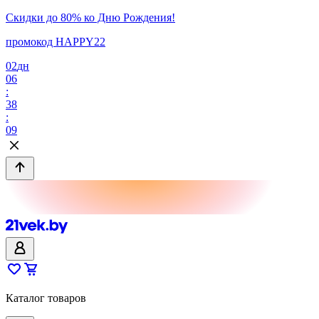
Скидки до 80% ко Дню Рождения!
промокод HAPPY22
02
дн
06
:
38
:
09
Каталог товаров