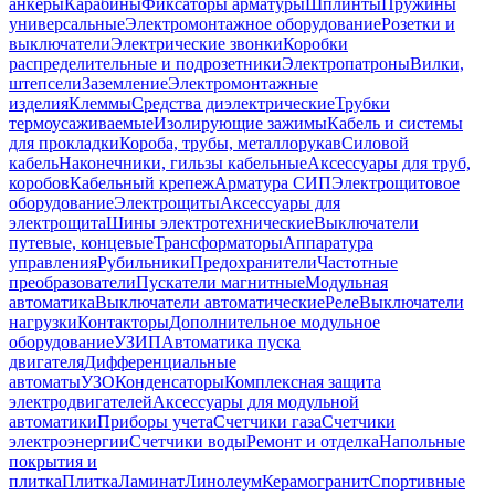
анкеры
Карабины
Фиксаторы арматуры
Шплинты
Пружины
универсальные
Электромонтажное оборудование
Розетки и
выключатели
Электрические звонки
Коробки
распределительные и подрозетники
Электропатроны
Вилки,
штепсели
Заземление
Электромонтажные
изделия
Клеммы
Средства диэлектрические
Трубки
термоусаживаемые
Изолирующие зажимы
Кабель и системы
для прокладки
Короба, трубы, металлорукав
Силовой
кабель
Наконечники, гильзы кабельные
Аксессуары для труб,
коробов
Кабельный крепеж
Арматура СИП
Электрощитовое
оборудование
Электрощиты
Аксессуары для
электрощита
Шины электротехнические
Выключатели
путевые, концевые
Трансформаторы
Аппаратура
управления
Рубильники
Предохранители
Частотные
преобразователи
Пускатели магнитные
Модульная
автоматика
Выключатели автоматические
Реле
Выключатели
нагрузки
Контакторы
Дополнительное модульное
оборудование
УЗИП
Автоматика пуска
двигателя
Дифференциальные
автоматы
УЗО
Конденсаторы
Комплексная защита
электродвигателей
Аксессуары для модульной
автоматики
Приборы учета
Счетчики газа
Счетчики
электроэнергии
Счетчики воды
Ремонт и отделка
Напольные
покрытия и
плитка
Плитка
Ламинат
Линолеум
Керамогранит
Спортивные