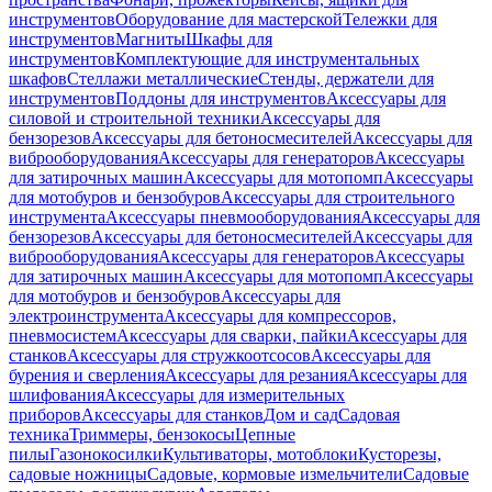
инструментов
Оборудование для мастерской
Тележки для
инструментов
Магниты
Шкафы для
инструментов
Комплектующие для инструментальных
шкафов
Стеллажи металлические
Стенды, держатели для
инструментов
Поддоны для инструментов
Аксессуары для
силовой и строительной техники
Аксессуары для
бензорезов
Аксессуары для бетоносмесителей
Аксессуары для
виброоборудования
Аксессуары для генераторов
Аксессуары
для затирочных машин
Аксессуары для мотопомп
Аксессуары
для мотобуров и бензобуров
Аксессуары для строительного
инструмента
Аксессуары пневмооборудования
Аксессуары для
бензорезов
Аксессуары для бетоносмесителей
Аксессуары для
виброоборудования
Аксессуары для генераторов
Аксессуары
для затирочных машин
Аксессуары для мотопомп
Аксессуары
для мотобуров и бензобуров
Аксессуары для
электроинструмента
Аксессуары для компрессоров,
пневмосистем
Аксессуары для сварки, пайки
Аксессуары для
станков
Аксессуары для стружкоотсосов
Аксессуары для
бурения и сверления
Аксессуары для резания
Аксессуары для
шлифования
Аксессуары для измерительных
приборов
Аксессуары для станков
Дом и сад
Садовая
техника
Триммеры, бензокосы
Цепные
пилы
Газонокосилки
Культиваторы, мотоблоки
Кусторезы,
садовые ножницы
Садовые, кормовые измельчители
Садовые