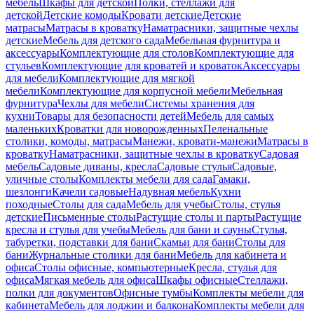
мебель
Шкафы для детской
Полки, стеллажи для
детской
Детские комоды
Кровати детские
Детские
матрасы
Матрасы в кроватку
Наматрасники, защитные чехлы
детские
Мебель для детского сада
Мебельная фурнитура и
аксессуары
Комплектующие для столов
Комплектующие для
стульев
Комплектующие для кроватей и кроваток
Аксессуары
для мебели
Комплектующие для мягкой
мебели
Комплектующие для корпусной мебели
Мебельная
фурнитура
Чехлы для мебели
Системы хранения для
кухни
Товары для безопасности детей
Мебель для самых
маленьких
Кроватки для новорожденных
Пеленальные
столики, комоды, матрасы
Манежи, кровати-манежи
Матрасы в
кроватку
Наматрасники, защитные чехлы в кроватку
Садовая
мебель
Садовые диваны, кресла
Садовые стулья
Садовые,
уличные столы
Комплекты мебели для сада
Гамаки,
шезлонги
Качели садовые
Надувная мебель
Кухни
походные
Столы для сада
Мебель для учебы
Столы, стулья
детские
Письменные столы
Растущие столы и парты
Растущие
кресла и стулья для учебы
Мебель для бани и сауны
Стулья,
табуретки, подставки для бани
Скамьи для бани
Столы для
бани
Журнальные столики для бани
Мебель для кабинета и
офиса
Столы офисные, компьютерные
Кресла, стулья для
офиса
Мягкая мебель для офиса
Шкафы офисные
Стеллажи,
полки для документов
Офисные тумбы
Комплекты мебели для
кабинета
Мебель для лоджии и балкона
Комплекты мебели для