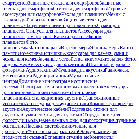
смартфонов
Защитные стекла для смартфонов
Защитные
пленки для смартфонов
Стилусы для смартфонов
Игровые
аксессуары для смартфонов
Чехлы для планшетов
Чехлы с
клавиатурой для планшетов
Защитные стекла для
планшетов
Защитные пленки для планшетов
Сумки для
планшетов
Стилусы для планшетов
Аксессуары для
планшетов, смартфонов
Кабели для телефонов,
планшетов
Фото,
видеосъемка
Фотоаппараты
Видеокамеры
Экшн-камеры
Карты
памяти
Объективы
Вспышки
Аксессуары для камер
Сумки и
чехлы для камер
Зарядные устройства, аккумуляторы для фото,
видеокамер
Аксессуары для объективов
Штативы
Цифровые
фоторамки
Аудиотехника
Мультимедиа акустика
Радиочасы,
метеостанции
Радиоприемники
Музыкальные
центры
Домашние кинотеатры
Акустические
системы
Проигрыватели виниловых пластинок
Аксессуары
для виниловых проигрывателей
Виниловые
пластинки
Инсталляционная акустика
Трансляционные
усилители
Аксессуары для аудиотехники
Комплектующие для
акустики
Акустические кабели
Подставки, стойки для
акустики
Сумки, чехлы для акустики
Оборудование для
фотостудии
Кольцевые лампы
Фоны для фотостудии
Студийное
освещение
Насадки светоформирующие для
фотостудии
Фотозонты, отражатели
Оборудование для
предметной съемки
Вспышки студийные
Комплекты