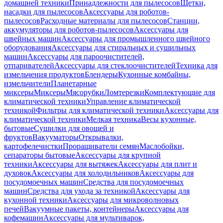
домашней техники
Принадлежности для пылесосов
Щетки,
насадки для пылесосов
Аксессуары для роботов-
пылесосов
Расходные материалы для пылесосов
Станции,
аккумуляторы для роботов-пылесосов
Аксессуары для
швейных машин
Аксессуары для промышленного швейного
оборудования
Аксессуары для стиральных и сушильных
машин
Аксессуары для пароочистителей,
отпаривателей
Аксессуары для стеклоочистителей
Техника для
измельчения продуктов
Блендеры
Кухонные комбайны,
измельчители
Планетарные
миксеры
Миксеры
Мясорубки
Ломтерезки
Комплектующие для
климатической техники
Управление климатической
техникой
Фильтры для климатической техники
Аксессуары для
климатической техники
Мелкая техника
Весы кухонные,
бытовые
Сушилки для овощей и
фруктов
Вакууматоры
Открывалки,
картофелечистки
Проращиватели семян
Маслобойки,
сепараторы бытовые
Аксессуары для крупной
техники
Аксессуары для вытяжек
Аксессуары для плит и
духовок
Аксессуары для холодильников
Аксессуары для
посудомоечных машин
Средства для посудомоечных
машин
Средства для ухода за техникой
Аксессуары для
кухонной техники
Аксессуары для микроволновых
печей
Вакуумные пакеты, контейнеры
Аксессуары для
кофемашин
Аксессуары для мультиварок,