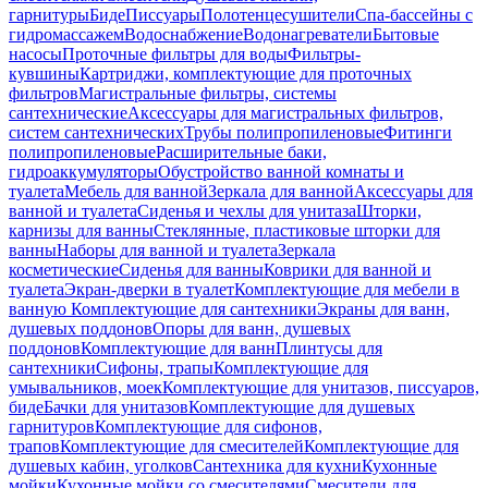
гарнитуры
Биде
Писсуары
Полотенцесушители
Спа-бассейны с
гидромассажем
Водоснабжение
Водонагреватели
Бытовые
насосы
Проточные фильтры для воды
Фильтры-
кувшины
Картриджи, комплектующие для проточных
фильтров
Магистральные фильтры, системы
сантехнические
Аксессуары для магистральных фильтров,
систем сантехнических
Трубы полипропиленовые
Фитинги
полипропиленовые
Расширительные баки,
гидроаккумуляторы
Обустройство ванной комнаты и
туалета
Мебель для ванной
Зеркала для ванной
Аксессуары для
ванной и туалета
Сиденья и чехлы для унитаза
Шторки,
карнизы для ванны
Стеклянные, пластиковые шторки для
ванны
Наборы для ванной и туалета
Зеркала
косметические
Сиденья для ванны
Коврики для ванной и
туалета
Экран-дверки в туалет
Комплектующие для мебели в
ванную
Комплектующие для сантехники
Экраны для ванн,
душевых поддонов
Опоры для ванн, душевых
поддонов
Комплектующие для ванн
Плинтусы для
сантехники
Сифоны, трапы
Комплектующие для
умывальников, моек
Комплектующие для унитазов, писсуаров,
биде
Бачки для унитазов
Комплектующие для душевых
гарнитуров
Комплектующие для сифонов,
трапов
Комплектующие для смесителей
Комплектующие для
душевых кабин, уголков
Сантехника для кухни
Кухонные
мойки
Кухонные мойки со смесителями
Смесители для