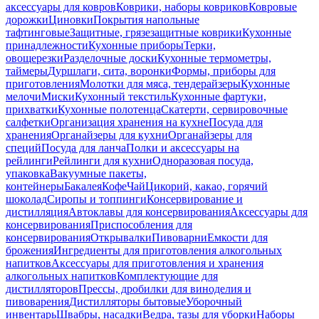
аксессуары для ковров
Коврики, наборы ковриков
Ковровые
дорожки
Циновки
Покрытия напольные
тафтинговые
Защитные, грязезащитные коврики
Кухонные
принадлежности
Кухонные приборы
Терки,
овощерезки
Разделочные доски
Кухонные термометры,
таймеры
Дуршлаги, сита, воронки
Формы, приборы для
приготовления
Молотки для мяса, тендерайзеры
Кухонные
мелочи
Миски
Кухонный текстиль
Кухонные фартуки,
прихватки
Кухонные полотенца
Скатерти, сервировочные
салфетки
Организация хранения на кухне
Посуда для
хранения
Органайзеры для кухни
Органайзеры для
специй
Посуда для ланча
Полки и аксессуары на
рейлинги
Рейлинги для кухни
Одноразовая посуда,
упаковка
Вакуумные пакеты,
контейнеры
Бакалея
Кофе
Чай
Цикорий, какао, горячий
шоколад
Сиропы и топпинги
Консервирование и
дистилляция
Автоклавы для консервирования
Аксессуары для
консервирования
Приспособления для
консервирования
Открывалки
Пивоварни
Емкости для
брожения
Ингредиенты для приготовления алкогольных
напитков
Аксессуары для приготовления и хранения
алкогольных напитков
Комплектующие для
дистилляторов
Прессы, дробилки для виноделия и
пивоварения
Дистилляторы бытовые
Уборочный
инвентарь
Швабры, насадки
Ведра, тазы для уборки
Наборы