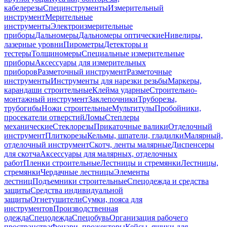
кабелерезы
Специнструменты
Измерительный
инструмент
Мерительные
инструменты
Электроизмерительные
приборы
Дальномеры
Дальномеры оптические
Нивелиры,
лазерные уровни
Пирометры
Детекторы и
тестеры
Толщиномеры
Специальные измерительные
приборы
Аксессуары для измерительных
приборов
Разметочный инструмент
Разметочные
инструменты
Инструменты для нарезки резьбы
Маркеры,
карандаши строительные
Клейма ударные
Строительно-
монтажный инструмент
Заклепочники
Труборезы,
трубогибы
Ножи строительные
Мультитулы
Пробойники,
просекатели отверстий
Ломы
Степлеры
механические
Стеклорезы
Прикаточные валики
Отделочный
инструмент
Плиткорезы
Кельмы, шпатели, гладилки
Малярный,
отделочный инструмент
Скотч, ленты малярные
Диспенсеры
для скотча
Аксессуары для малярных, отделочных
работ
Пленки строительные
Лестницы и стремянки
Лестницы,
стремянки
Чердачные лестницы
Элементы
лестниц
Подъемники строительные
Спецодежда и средства
защиты
Средства индивидуальной
защиты
Огнетушители
Сумки, пояса для
инструментов
Производственная
одежда
Спецодежда
Спецобувь
Организация рабочего
пространства
Фонари, прожекторы
Кейсы, ящики для