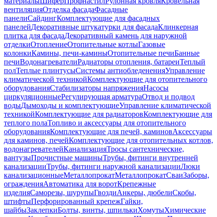
материалы
Шифер
Профнастил
Рулонная кровля
Кровельная
вентиляция
Отделка фасада
Фасадные
панели
Сайдинг
Комплектующие для фасадных
панелей
Декоративные штукатурки для фасада
Клинкерная
плитка для фасада
Декоративный камень для наружной
отделки
Отопление
Отопительные котлы
Газовые
колонки
Камины, печи-камины
Отопительные печи
Банные
печи
Водонагреватели
Радиаторы отопления, батареи
Теплый
пол
Теплые плинтусы
Системы антиобледенения
Управление
климатической техникой
Комплектующие для отопительного
оборудования
Стабилизаторы напряжения
Насосы
циркуляционные
Регулирующая арматура
Отвод и подвод
воды
Дымоходы и комплектующие
Управление климатической
техникой
Комплектующие для радиаторов
Комплектующие для
теплого пола
Топливо и аксессуары для отопительного
оборудования
Комплектующие для печей, каминов
Аксессуары
для каминов, печей
Комплектующие для отопительных котлов,
водонагревателей
Канализация
Тросы сантехнические,
вантузы
Прочистные машины
Трубы, фитинги внутренней
канализации
Трубы, фитинги наружной канализации
Люки
канализационные
Металлопрокат
Металлопрокат
Сваи
Заборы,
ограждения
Автоматика для ворот
Крепежные
изделия
Саморезы, шурупы
Гвозди
Анкеры, дюбели
Скобы,
штифты
Перфорированный крепеж
Гайки,
шайбы
Заклепки
Болты, винты, шпильки
Хомуты
Химические