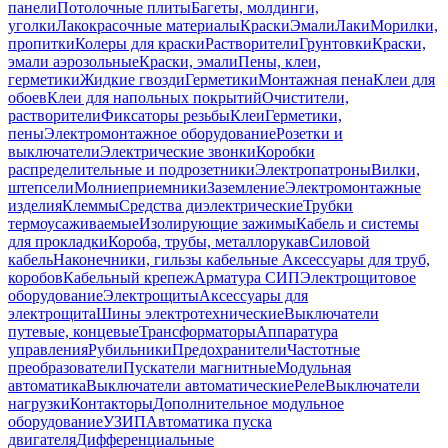
панели
Потолочные плиты
Багеты, молдинги,
уголки
Лакокрасочные материалы
Краски
Эмали
Лаки
Морилки,
пропитки
Колеры для краски
Растворители
Грунтовки
Краски,
эмали аэрозольные
Краски, эмали
Пены, клеи,
герметики
Жидкие гвозди
Герметики
Монтажная пена
Клеи для
обоев
Клеи для напольных покрытий
Очистители,
растворители
Фиксаторы резьбы
Клеи
Герметики,
пены
Электромонтажное оборудование
Розетки и
выключатели
Электрические звонки
Коробки
распределительные и подрозетники
Электропатроны
Вилки,
штепсели
Молниеприемники
Заземление
Электромонтажные
изделия
Клеммы
Средства диэлектрические
Трубки
термоусаживаемые
Изолирующие зажимы
Кабель и системы
для прокладки
Короба, трубы, металлорукав
Силовой
кабель
Наконечники, гильзы кабельные
Аксессуары для труб,
коробов
Кабельный крепеж
Арматура СИП
Электрощитовое
оборудование
Электрощиты
Аксессуары для
электрощита
Шины электротехнические
Выключатели
путевые, концевые
Трансформаторы
Аппаратура
управления
Рубильники
Предохранители
Частотные
преобразователи
Пускатели магнитные
Модульная
автоматика
Выключатели автоматические
Реле
Выключатели
нагрузки
Контакторы
Дополнительное модульное
оборудование
УЗИП
Автоматика пуска
двигателя
Дифференциальные