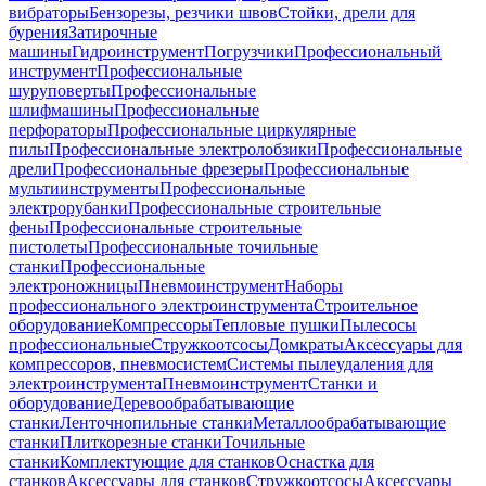
вибраторы
Бензорезы, резчики швов
Стойки, дрели для
бурения
Затирочные
машины
Гидроинструмент
Погрузчики
Профессиональный
инструмент
Профессиональные
шуруповерты
Профессиональные
шлифмашины
Профессиональные
перфораторы
Профессиональные циркулярные
пилы
Профессиональные электролобзики
Профессиональные
дрели
Профессиональные фрезеры
Профессиональные
мультиинструменты
Профессиональные
электрорубанки
Профессиональные строительные
фены
Профессиональные строительные
пистолеты
Профессиональные точильные
станки
Профессиональные
электроножницы
Пневмоинструмент
Наборы
профессионального электроинструмента
Строительное
оборудование
Компрессоры
Тепловые пушки
Пылесосы
профессиональные
Стружкоотсосы
Домкраты
Аксессуары для
компрессоров, пневмосистем
Системы пылеудаления для
электроинструмента
Пневмоинструмент
Станки и
оборудование
Деревообрабатывающие
станки
Ленточнопильные станки
Металлообрабатывающие
станки
Плиткорезные станки
Точильные
станки
Комплектующие для станков
Оснастка для
станков
Аксессуары для станков
Стружкоотсосы
Аксессуары