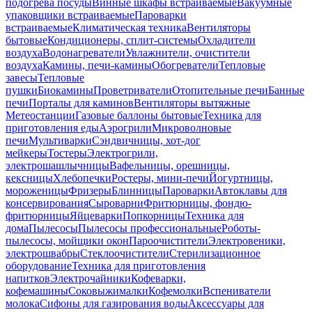
подогрева посуды
Винные шкафы встраиваемые
Вакуумные
упаковщики встраиваемые
Пароварки
встраиваемые
Климатическая техника
Вентиляторы
бытовые
Кондиционеры, сплит-системы
Охладители
воздуха
Водонагреватели
Увлажнители, очистители
воздуха
Камины, печи-камины
Обогреватели
Тепловые
завесы
Тепловые
пушки
Биокамины
Проветриватели
Отопительные печи
Банные
печи
Порталы для каминов
Вентиляторы вытяжные
Метеостанции
Газовые баллоны бытовые
Техника для
приготовления еды
Аэрогрили
Микроволновые
печи
Мультиварки
Сэндвичницы, хот-дог
мейкеры
Тостеры
Электрогрили,
электрошашлычницы
Вафельницы, орешницы,
кексницы
Хлебопечки
Ростеры, мини-печи
Йогуртницы,
мороженицы
Фризеры
Блинницы
Пароварки
Автоклавы для
консервирования
Сыроварни
Фритюрницы, фондю-
фритюрницы
Яйцеварки
Попкорницы
Техника для
дома
Пылесосы
Пылесосы профессиональные
Роботы-
пылесосы, мойщики окон
Пароочистители
Электровеники,
электрошвабры
Стеклоочистители
Стерилизационное
оборудование
Техника для приготовления
напитков
Электрочайники
Кофеварки,
кофемашины
Соковыжималки
Кофемолки
Вспениватели
молока
Сифоны для газирования воды
Аксессуары для