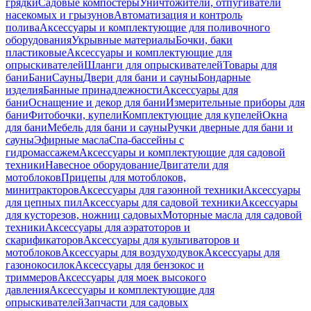
грядки
Садовые компостеры
Уничтожители, отпугиватели
насекомых и грызунов
Автоматизация и контроль
полива
Аксессуары и комплектующие для поливочного
оборудования
Укрывные материалы
Бочки, баки
пластиковые
Аксессуары и комплектующие для
опрыскивателей
Шланги для опрыскивателей
Товары для
бани
Бани
Сауны
Двери для бани и сауны
Бондарные
изделия
Банные принадлежности
Аксессуары для
бани
Оснащение и декор для бани
Измерительные приборы для
бани
Фитобочки, купели
Комплектующие для купелей
Окна
для бани
Мебель для бани и сауны
Ручки дверные для бани и
сауны
Эфирные масла
Спа-бассейны с
гидромассажем
Аксессуары и комплектующие для садовой
техники
Навесное оборудование
Двигатели для
мотоблоков
Прицепы для мотоблоков,
минитракторов
Аксессуары для газонной техники
Аксессуары
для цепных пил
Аксессуары для садовой техники
Аксессуары
для кусторезов, ножниц садовых
Моторные масла для садовой
техники
Аксессуары для аэратоторов и
скарификаторов
Аксессуары для культиваторов и
мотоблоков
Аксессуары для воздуходувок
Аксессуары для
газонокосилок
Аксессуары для бензокос и
триммеров
Аксессуары для моек высокого
давления
Аксессуары и комплектующие для
опрыскивателей
Запчасти для садовых