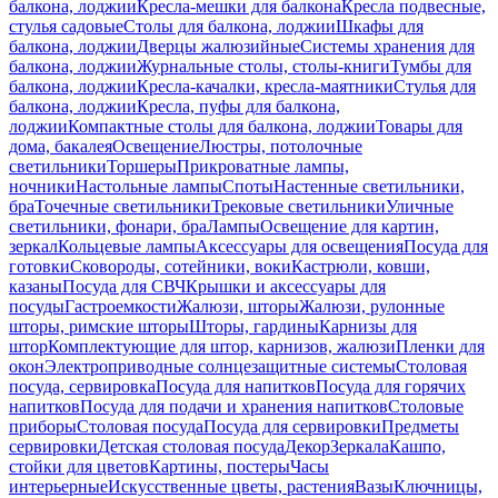
балкона, лоджии
Кресла-мешки для балкона
Кресла подвесные,
стулья садовые
Столы для балкона, лоджии
Шкафы для
балкона, лоджии
Дверцы жалюзийные
Системы хранения для
балкона, лоджии
Журнальные столы, столы-книги
Тумбы для
балкона, лоджии
Кресла-качалки, кресла-маятники
Стулья для
балкона, лоджии
Кресла, пуфы для балкона,
лоджии
Компактные столы для балкона, лоджии
Товары для
дома, бакалея
Освещение
Люстры, потолочные
светильники
Торшеры
Прикроватные лампы,
ночники
Настольные лампы
Споты
Настенные светильники,
бра
Точечные светильники
Трековые светильники
Уличные
светильники, фонари, бра
Лампы
Освещение для картин,
зеркал
Кольцевые лампы
Аксессуары для освещения
Посуда для
готовки
Сковороды, сотейники, воки
Кастрюли, ковши,
казаны
Посуда для СВЧ
Крышки и аксессуары для
посуды
Гастроемкости
Жалюзи, шторы
Жалюзи, рулонные
шторы, римские шторы
Шторы, гардины
Карнизы для
штор
Комплектующие для штор, карнизов, жалюзи
Пленки для
окон
Электроприводные солнцезащитные системы
Столовая
посуда, сервировка
Посуда для напитков
Посуда для горячих
напитков
Посуда для подачи и хранения напитков
Столовые
приборы
Столовая посуда
Посуда для сервировки
Предметы
сервировки
Детская столовая посуда
Декор
Зеркала
Кашпо,
стойки для цветов
Картины, постеры
Часы
интерьерные
Искусственные цветы, растения
Вазы
Ключницы,