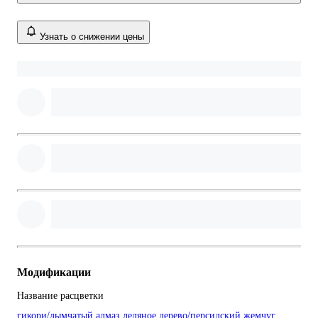
Узнать о снижении цены
Модификации
Название расцветки
гикори/дымчатый алмаз
ледяное дерево/персидский жемчуг