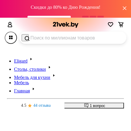
Скидки до 80% ко Дню Рождения!
промокод HAPPY22
01
дн
11
:
22
:
07
Eligard
Столы, столики
Мебель для кухни
Мебель
Главная
4.5
44 отзыва
1 вопрос