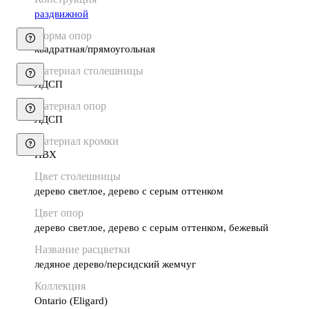
раздвижной
Форма опор
квадратная/прямоугольная
Материал столешницы
ЛДСП
Материал опор
ЛДСП
Материал кромки
ПВХ
Цвет столешницы
дерево светлое, дерево с серым оттенком
Цвет опор
дерево светлое, дерево с серым оттенком, бежевый
Название расцветки
ледяное дерево/персидский жемчуг
Коллекция
Ontario (Eligard)