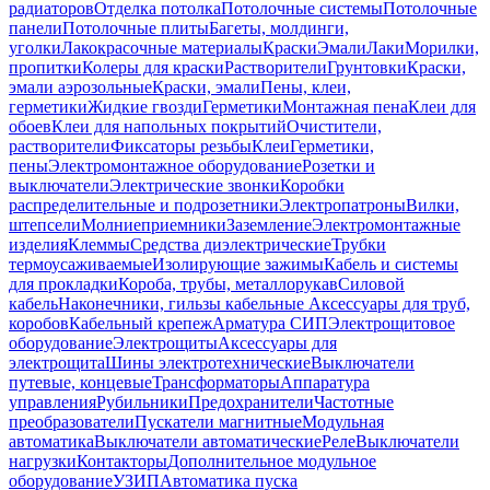
радиаторов
Отделка потолка
Потолочные системы
Потолочные
панели
Потолочные плиты
Багеты, молдинги,
уголки
Лакокрасочные материалы
Краски
Эмали
Лаки
Морилки,
пропитки
Колеры для краски
Растворители
Грунтовки
Краски,
эмали аэрозольные
Краски, эмали
Пены, клеи,
герметики
Жидкие гвозди
Герметики
Монтажная пена
Клеи для
обоев
Клеи для напольных покрытий
Очистители,
растворители
Фиксаторы резьбы
Клеи
Герметики,
пены
Электромонтажное оборудование
Розетки и
выключатели
Электрические звонки
Коробки
распределительные и подрозетники
Электропатроны
Вилки,
штепсели
Молниеприемники
Заземление
Электромонтажные
изделия
Клеммы
Средства диэлектрические
Трубки
термоусаживаемые
Изолирующие зажимы
Кабель и системы
для прокладки
Короба, трубы, металлорукав
Силовой
кабель
Наконечники, гильзы кабельные
Аксессуары для труб,
коробов
Кабельный крепеж
Арматура СИП
Электрощитовое
оборудование
Электрощиты
Аксессуары для
электрощита
Шины электротехнические
Выключатели
путевые, концевые
Трансформаторы
Аппаратура
управления
Рубильники
Предохранители
Частотные
преобразователи
Пускатели магнитные
Модульная
автоматика
Выключатели автоматические
Реле
Выключатели
нагрузки
Контакторы
Дополнительное модульное
оборудование
УЗИП
Автоматика пуска