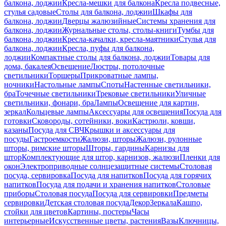
балкона, лоджии
Кресла-мешки для балкона
Кресла подвесные,
стулья садовые
Столы для балкона, лоджии
Шкафы для
балкона, лоджии
Дверцы жалюзийные
Системы хранения для
балкона, лоджии
Журнальные столы, столы-книги
Тумбы для
балкона, лоджии
Кресла-качалки, кресла-маятники
Стулья для
балкона, лоджии
Кресла, пуфы для балкона,
лоджии
Компактные столы для балкона, лоджии
Товары для
дома, бакалея
Освещение
Люстры, потолочные
светильники
Торшеры
Прикроватные лампы,
ночники
Настольные лампы
Споты
Настенные светильники,
бра
Точечные светильники
Трековые светильники
Уличные
светильники, фонари, бра
Лампы
Освещение для картин,
зеркал
Кольцевые лампы
Аксессуары для освещения
Посуда для
готовки
Сковороды, сотейники, воки
Кастрюли, ковши,
казаны
Посуда для СВЧ
Крышки и аксессуары для
посуды
Гастроемкости
Жалюзи, шторы
Жалюзи, рулонные
шторы, римские шторы
Шторы, гардины
Карнизы для
штор
Комплектующие для штор, карнизов, жалюзи
Пленки для
окон
Электроприводные солнцезащитные системы
Столовая
посуда, сервировка
Посуда для напитков
Посуда для горячих
напитков
Посуда для подачи и хранения напитков
Столовые
приборы
Столовая посуда
Посуда для сервировки
Предметы
сервировки
Детская столовая посуда
Декор
Зеркала
Кашпо,
стойки для цветов
Картины, постеры
Часы
интерьерные
Искусственные цветы, растения
Вазы
Ключницы,