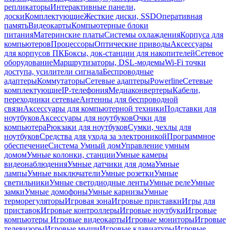
репликаторы
Интерактивные панели,
доски
Комплектующие
Жесткие диски, SSD
Оперативная
память
Видеокарты
Компьютерные блоки
питания
Материнские платы
Системы охлаждения
Корпуса для
компьютеров
Процессоры
Оптические приводы
Аксессуары
для корпусов ПК
Боксы, док-станции для накопителей
Сетевое
оборудование
Маршрутизаторы, DSL-модемы
Wi-Fi точки
доступа, усилители сигнала
Беспроводные
адаптеры
Коммутаторы
Сетевые адаптеры
Powerline
Сетевые
комплектующие
IP-телефония
Медиаконвертеры
Кабели,
переходники сетевые
Антенны для беспроводной
связи
Аксессуары для компьютерной техники
Подставки для
ноутбуков
Аксессуары для ноутбуков
Очки для
компьютера
Рюкзаки для ноутбуков
Сумки, чехлы для
ноутбуков
Средства для ухода за электроникой
Программное
обеспечение
Система Умный дом
Управление умным
домом
Умные колонки, станции
Умные камеры
видеонаблюдения
Умные датчики для дома
Умные
лампы
Умные выключатели
Умные розетки
Умные
светильники
Умные светодиодные ленты
Умные реле
Умные
замки
Умные домофоны
Умные карнизы
Умные
терморегуляторы
Игровая зона
Игровые приставки
Игры для
приставок
Игровые контроллеры
Игровые ноутбуки
Игровые
компьютеры
Игровые видеокарты
Игровые мониторы
Игровые
телевизоры
Игровые мыши
Игровые клавиатуры
Игровые