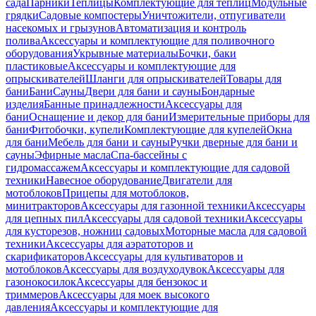
сада
Парники
Теплицы
Комплектующие для теплиц
Модульные
грядки
Садовые компостеры
Уничтожители, отпугиватели
насекомых и грызунов
Автоматизация и контроль
полива
Аксессуары и комплектующие для поливочного
оборудования
Укрывные материалы
Бочки, баки
пластиковые
Аксессуары и комплектующие для
опрыскивателей
Шланги для опрыскивателей
Товары для
бани
Бани
Сауны
Двери для бани и сауны
Бондарные
изделия
Банные принадлежности
Аксессуары для
бани
Оснащение и декор для бани
Измерительные приборы для
бани
Фитобочки, купели
Комплектующие для купелей
Окна
для бани
Мебель для бани и сауны
Ручки дверные для бани и
сауны
Эфирные масла
Спа-бассейны с
гидромассажем
Аксессуары и комплектующие для садовой
техники
Навесное оборудование
Двигатели для
мотоблоков
Прицепы для мотоблоков,
минитракторов
Аксессуары для газонной техники
Аксессуары
для цепных пил
Аксессуары для садовой техники
Аксессуары
для кусторезов, ножниц садовых
Моторные масла для садовой
техники
Аксессуары для аэратоторов и
скарификаторов
Аксессуары для культиваторов и
мотоблоков
Аксессуары для воздуходувок
Аксессуары для
газонокосилок
Аксессуары для бензокос и
триммеров
Аксессуары для моек высокого
давления
Аксессуары и комплектующие для