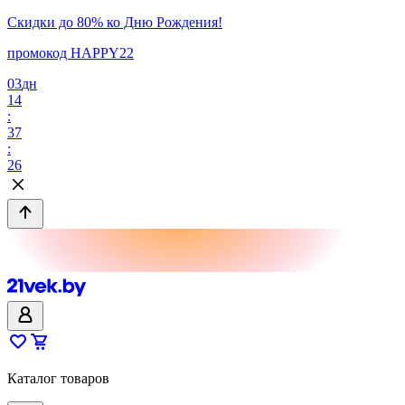
Скидки до 80% ко Дню Рождения!
промокод HAPPY22
03
дн
14
:
37
:
26
Каталог товаров