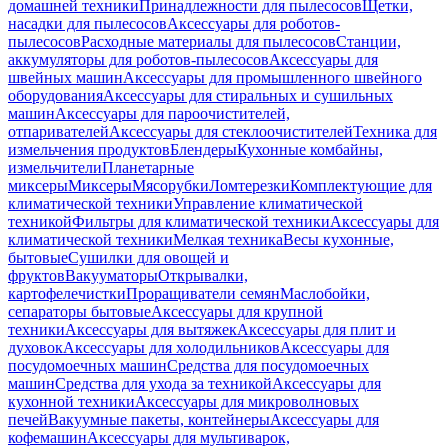
домашней техники
Принадлежности для пылесосов
Щетки,
насадки для пылесосов
Аксессуары для роботов-
пылесосов
Расходные материалы для пылесосов
Станции,
аккумуляторы для роботов-пылесосов
Аксессуары для
швейных машин
Аксессуары для промышленного швейного
оборудования
Аксессуары для стиральных и сушильных
машин
Аксессуары для пароочистителей,
отпаривателей
Аксессуары для стеклоочистителей
Техника для
измельчения продуктов
Блендеры
Кухонные комбайны,
измельчители
Планетарные
миксеры
Миксеры
Мясорубки
Ломтерезки
Комплектующие для
климатической техники
Управление климатической
техникой
Фильтры для климатической техники
Аксессуары для
климатической техники
Мелкая техника
Весы кухонные,
бытовые
Сушилки для овощей и
фруктов
Вакууматоры
Открывалки,
картофелечистки
Проращиватели семян
Маслобойки,
сепараторы бытовые
Аксессуары для крупной
техники
Аксессуары для вытяжек
Аксессуары для плит и
духовок
Аксессуары для холодильников
Аксессуары для
посудомоечных машин
Средства для посудомоечных
машин
Средства для ухода за техникой
Аксессуары для
кухонной техники
Аксессуары для микроволновых
печей
Вакуумные пакеты, контейнеры
Аксессуары для
кофемашин
Аксессуары для мультиварок,