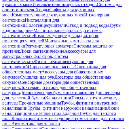
кухонных моек
Измельчители пищевых отходов
Системы для
очистки питьевой воды
Сифоны для кухонных
моек
Комплектующие для кухонных моек
Инженерная
сантехника
Инсталляции для
сантехники
Полотенцесушители
Отвод и подвод воды
Трубы
водопроводные
Магистральные фильтры, системы
сантехнические
Комплектующие для радиаторов,
полотенцесушителей
Монтажные комплекты для
сантехники
Регулирующая арматура
Системы защиты от
протечек
Люки сантехнические
Аксессуары для
магистральных фильтров, систем
сантехнических
Фитинги
Комплектующие для
инсталляций
Опрессовочные насосы
Сантехника для
общественных мест
Аксессуары для общественных
санузлов
Сушилки для рук
Дозаторы для общественных
санузлов
Сенсорные дозаторы для общественных
санузлов
Локтевые дозаторы для общественных
санузлов
Диспенсеры для бумажных полотенец
Диспенсеры
для туалетной бумаги
Канализация
Тросы сантехнические,
вантузы
Прочистные машины
Трубы, фитинги внутренней
канализации
Трубы, фитинги наружной канализации
Люки
канализационные
Теплый пол водяной
Трубы для теплого
пола
Коллекторы и комплектующие
Термостатика для теплого
пола
Автоматика для теплого
пола
Строительство
Строительные смеси и грунтовки
Клеевые