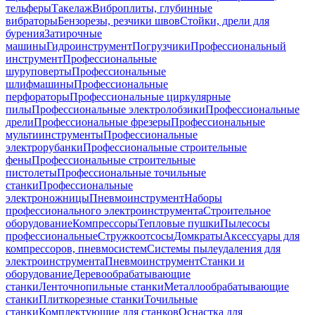
тельферы
Такелаж
Виброплиты, глубинные
вибраторы
Бензорезы, резчики швов
Стойки, дрели для
бурения
Затирочные
машины
Гидроинструмент
Погрузчики
Профессиональный
инструмент
Профессиональные
шуруповерты
Профессиональные
шлифмашины
Профессиональные
перфораторы
Профессиональные циркулярные
пилы
Профессиональные электролобзики
Профессиональные
дрели
Профессиональные фрезеры
Профессиональные
мультиинструменты
Профессиональные
электрорубанки
Профессиональные строительные
фены
Профессиональные строительные
пистолеты
Профессиональные точильные
станки
Профессиональные
электроножницы
Пневмоинструмент
Наборы
профессионального электроинструмента
Строительное
оборудование
Компрессоры
Тепловые пушки
Пылесосы
профессиональные
Стружкоотсосы
Домкраты
Аксессуары для
компрессоров, пневмосистем
Системы пылеудаления для
электроинструмента
Пневмоинструмент
Станки и
оборудование
Деревообрабатывающие
станки
Ленточнопильные станки
Металлообрабатывающие
станки
Плиткорезные станки
Точильные
станки
Комплектующие для станков
Оснастка для