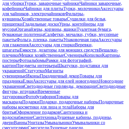
для уборки
Турки, заварочные чайники
Чайники заварочные,
кофейники
Чайники для плиты
Турки, молочники
Аксессуары
для чайников, электрочайников
Фильтры-
кувшины
Хозяйственные товары
Сушилки для белья,
прищепки
Гладильные доски
Урны, контейнеры для
мусора
Органайзеры, корзины, ящики
Туалетная бумага,
бумажные полотенца
Салфетки, мочалки, губки, мусорные
пакеты
Фольга, пленка, пакеты
Упаковочная тара
Аксессуары
для глажения
Аксессуары для стирки
Веревки,
шпагаты
Емкости, дозаторы для моющих средств
Вешалки-
плечики
Мешки хозяйственные
Сувениры
Копилки
Картины,
постеры
Фотоальбомы
Рамки для фотографий,
картин
Предметы интерьера
Шкатулки, подставки для
украшений
Статуэтки
Магниты
сувенирные
Иконы
Праздничный декор
Товары для
праздника
Елки
Аксессуары для елей новогодних
Новогодние
украшения
Светодиодные гирлянды, декорации
Светодиодные
фигуры, игрушки
Временные
татуировки
Фотобутафория
Товары для
маскарада
Подарки
Подарки, подарочные наборы
Подарочные
наборы косметики для лица и тела
Наборы для
бритья
Оформление подарков
Сантехника и
водоснабжение
Сантехника
Душевые кабины, поддоны,
двери
Ванны
Унитазы
Умывальники
Умывальники со
смесителями
Смесители
Душевые панели,