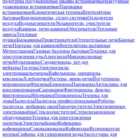
подогрева посуды
Винные шкафы встраиваемые
Вакуумные
упаковщики встраиваемые
Пароварки
встраиваемые
Климатическая техника
Вентиляторы
бытовые
Кондиционеры, сплит-системы
Охладители
воздуха
Водонагреватели
Увлажнители, очистители
воздуха
Камины, печи-камины
Обогреватели
Тепловые
завесы
Тепловые
пушки
Биокамины
Проветриватели
Отопительные печи
Банные
печи
Порталы для каминов
Вентиляторы вытяжные
Метеостанции
Газовые баллоны бытовые
Техника для
приготовления еды
Аэрогрили
Микроволновые
печи
Мультиварки
Сэндвичницы, хот-дог
мейкеры
Тостеры
Электрогрили,
электрошашлычницы
Вафельницы, орешницы,
кексницы
Хлебопечки
Ростеры, мини-печи
Йогуртницы,
мороженицы
Фризеры
Блинницы
Пароварки
Автоклавы для
консервирования
Сыроварни
Фритюрницы, фондю-
фритюрницы
Яйцеварки
Попкорницы
Техника для
дома
Пылесосы
Пылесосы профессиональные
Роботы-
пылесосы, мойщики окон
Пароочистители
Электровеники,
электрошвабры
Стеклоочистители
Стерилизационное
оборудование
Техника для приготовления
напитков
Электрочайники
Кофеварки,
кофемашины
Соковыжималки
Кофемолки
Вспениватели
молока
Сифоны для газирования воды
Аксессуары для