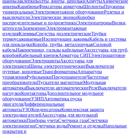
шайбы
Заклепки
Болты, винты, шпильки
Хомуты
Химические
анкеры
Карабины
Фиксаторы арматуры
Шплинты
Пружины
универсальные
Электромонтажное оборудование
Розетки и
выключатели
Электрические звонки
Коробки
распределительные и подрозетники
Электропатроны
Вилки,
штепсели
Заземление
Электромонтажные
изделия
Клеммы
Средства диэлектрические
Трубки
термоусаживаемые
Изолирующие зажимы
Кабель и системы
для прокладки
Короба, трубы, металлорукав
Силовой
кабель
Наконечники, гильзы кабельные
Аксессуары для труб,
коробов
Кабельный крепеж
Арматура СИП
Электрощитовое
оборудование
Электрощиты
Аксессуары для
электрощита
Шины электротехнические
Выключатели
путевые, концевые
Трансформаторы
Аппаратура
управления
Рубильники
Предохранители
Частотные
преобразователи
Пускатели магнитные
Модульная
автоматика
Выключатели автоматические
Реле
Выключатели
нагрузки
Контакторы
Дополнительное модульное
оборудование
УЗИП
Автоматика пуска
двигателя
Дифференциальные
автоматы
УЗО
Конденсаторы
Комплексная защита
электродвигателей
Аксессуары для модульной
автоматики
Приборы учета
Счетчики газа
Счетчики
электроэнергии
Счетчики воды
Ремонт и отделка
Напольные
покрытия и