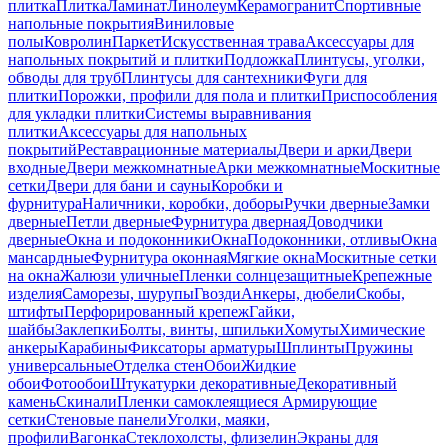
плитка
Плитка
Ламинат
Линолеум
Керамогранит
Спортивные
напольные покрытия
Виниловые
полы
Ковролин
Паркет
Искусственная трава
Аксессуары для
напольных покрытий и плитки
Подложка
Плинтусы, уголки,
обводы для труб
Плинтусы для сантехники
Фуги для
плитки
Порожки, профили для пола и плитки
Приспособления
для укладки плитки
Системы выравнивания
плитки
Аксессуары для напольных
покрытий
Реставрационные материалы
Двери и арки
Двери
входные
Двери межкомнатные
Арки межкомнатные
Москитные
сетки
Двери для бани и сауны
Коробки и
фурнитура
Наличники, коробки, доборы
Ручки дверные
Замки
дверные
Петли дверные
Фурнитура дверная
Доводчики
дверные
Окна и подоконники
Окна
Подоконники, отливы
Окна
мансардные
Фурнитура оконная
Мягкие окна
Москитные сетки
на окна
Жалюзи уличные
Пленки солнцезащитные
Крепежные
изделия
Саморезы, шурупы
Гвозди
Анкеры, дюбели
Скобы,
штифты
Перфорированный крепеж
Гайки,
шайбы
Заклепки
Болты, винты, шпильки
Хомуты
Химические
анкеры
Карабины
Фиксаторы арматуры
Шплинты
Пружины
универсальные
Отделка стен
Обои
Жидкие
обои
Фотообои
Штукатурки декоративные
Декоративный
камень
Скинали
Пленки самоклеящиеся
Армирующие
сетки
Стеновые панели
Уголки, маяки,
профили
Вагонка
Стеклохолсты, флизелин
Экраны для