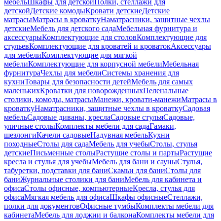
мебель
Шкафы для детской
Полки, стеллажи для
детской
Детские комоды
Кровати детские
Детские
матрасы
Матрасы в кроватку
Наматрасники, защитные чехлы
детские
Мебель для детского сада
Мебельная фурнитура и
аксессуары
Комплектующие для столов
Комплектующие для
стульев
Комплектующие для кроватей и кроваток
Аксессуары
для мебели
Комплектующие для мягкой
мебели
Комплектующие для корпусной мебели
Мебельная
фурнитура
Чехлы для мебели
Системы хранения для
кухни
Товары для безопасности детей
Мебель для самых
маленьких
Кроватки для новорожденных
Пеленальные
столики, комоды, матрасы
Манежи, кровати-манежи
Матрасы в
кроватку
Наматрасники, защитные чехлы в кроватку
Садовая
мебель
Садовые диваны, кресла
Садовые стулья
Садовые,
уличные столы
Комплекты мебели для сада
Гамаки,
шезлонги
Качели садовые
Надувная мебель
Кухни
походные
Столы для сада
Мебель для учебы
Столы, стулья
детские
Письменные столы
Растущие столы и парты
Растущие
кресла и стулья для учебы
Мебель для бани и сауны
Стулья,
табуретки, подставки для бани
Скамьи для бани
Столы для
бани
Журнальные столики для бани
Мебель для кабинета и
офиса
Столы офисные, компьютерные
Кресла, стулья для
офиса
Мягкая мебель для офиса
Шкафы офисные
Стеллажи,
полки для документов
Офисные тумбы
Комплекты мебели для
кабинета
Мебель для лоджии и балкона
Комплекты мебели для