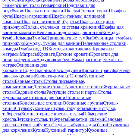
геймерские
Столы геймерские
Подставки для
ноутбуков
Шкафы и стеллажи
Шкафы
Стенки, горки
Шкафы-
купе
Шкафы-гармошки
Шкафы-пеналы для жилой
комнаты
Шкафы с витриной, буфеты
Шкафы, секции в
прихожую
Полки, стеллажи, системы хранения
Шкафы для
ванной комнаты
Вешалки, подставки для зонтов
Комоды,
тумбы
Комоды
Тумбы
Прикроватные тумбы
Обувницы, тумбы в
прихожую
Комоды, тумбы для ванной
Пеленальные столики,
комоды
Тумбы под ТВ
Комоды пластиковые
Кровати и
матрасы
Матрасы
Кровати
Детские кровати
Кроватки для
новорожденных
Надувная мебель
Наматрасники, чехлы на
матрас
Основания для
кроватей
Подматрасники
Раскладушки
Кровати-трансформеры,
шкафы-кровати
Кровати-домики
Столы
Кухонные
столы
Барные столы
Столы письменные,
компьютерные
Детские столы
Туалетные столики
Журнальные
столы
Садовые столы
Растущие столы и парты
Столы,
журнальные столики для бани
Приставные
столики
Консольные столики
Обеденные группы
Столы-
книги
Стулья
Кухонные стулья, табуреты
Барные стулья,
табуреты
Компьютерные кресла, стулья
Геймерские
кресла
Детские стулья, табуреты
Банкетки, скамьи
Садовые
кресла, стулья, табуреты
Стулья, табуреты для бани
Стульчики
для кормления
Кухня
Кухонный гарнитур
Кухонные