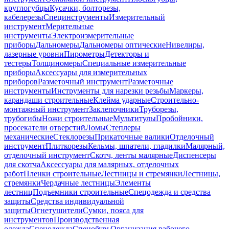
круглогубцы
Кусачки, болторезы,
кабелерезы
Специнструменты
Измерительный
инструмент
Мерительные
инструменты
Электроизмерительные
приборы
Дальномеры
Дальномеры оптические
Нивелиры,
лазерные уровни
Пирометры
Детекторы и
тестеры
Толщиномеры
Специальные измерительные
приборы
Аксессуары для измерительных
приборов
Разметочный инструмент
Разметочные
инструменты
Инструменты для нарезки резьбы
Маркеры,
карандаши строительные
Клейма ударные
Строительно-
монтажный инструмент
Заклепочники
Труборезы,
трубогибы
Ножи строительные
Мультитулы
Пробойники,
просекатели отверстий
Ломы
Степлеры
механические
Стеклорезы
Прикаточные валики
Отделочный
инструмент
Плиткорезы
Кельмы, шпатели, гладилки
Малярный,
отделочный инструмент
Скотч, ленты малярные
Диспенсеры
для скотча
Аксессуары для малярных, отделочных
работ
Пленки строительные
Лестницы и стремянки
Лестницы,
стремянки
Чердачные лестницы
Элементы
лестниц
Подъемники строительные
Спецодежда и средства
защиты
Средства индивидуальной
защиты
Огнетушители
Сумки, пояса для
инструментов
Производственная
одежда
Спецодежда
Спецобувь
Организация рабочего