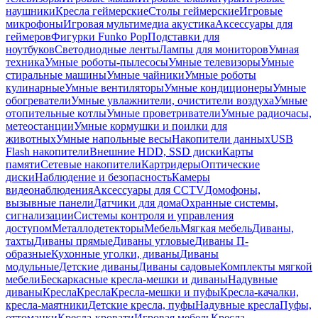
наушники
Кресла геймерские
Столы геймерские
Игровые
микрофоны
Игровая мультимедиа акустика
Аксессуары для
геймеров
Фигурки Funko Pop
Подставки для
ноутбуков
Светодиодные ленты
Лампы для мониторов
Умная
техника
Умные роботы-пылесосы
Умные телевизоры
Умные
стиральные машины
Умные чайники
Умные роботы
кулинарные
Умные вентиляторы
Умные кондиционеры
Умные
обогреватели
Умные увлажнители, очистители воздуха
Умные
отопительные котлы
Умные проветриватели
Умные радиочасы,
метеостанции
Умные кормушки и поилки для
животных
Умные напольные весы
Накопители данных
USB
Flash накопители
Внешние HDD, SSD диски
Карты
памяти
Сетевые накопители
Картридеры
Оптические
диски
Наблюдение и безопасность
Камеры
видеонаблюдения
Аксессуары для CCTV
Домофоны,
вызывные панели
Датчики для дома
Охранные системы,
сигнализации
Системы контроля и управления
доступом
Металлодетекторы
Мебель
Мягкая мебель
Диваны,
тахты
Диваны прямые
Диваны угловые
Диваны П-
образные
Кухонные уголки, диваны
Диваны
модульные
Детские диваны
Диваны садовые
Комплекты мягкой
мебели
Бескаркасные кресла-мешки и диваны
Надувные
диваны
Кресла
Кресла
Кресла-мешки и пуфы
Кресла-качалки,
кресла-маятники
Детские кресла, пуфы
Надувные кресла
Пуфы,
оттоманки
Кресла-кровати
Игровая мебель
Кресла