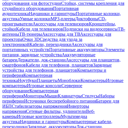
оборудования для фотостудии
Стойки, системы крепления для
студийного оборудования
Портативная
аудиотехника
Наушники и гарнитуры
Портативные колонки,
акустика
Умные колонки
MP3-плееры
Диктофоны
CD-
проигрыватели
Аксессуары для телевизоров
Кронштейны,
стойки
Кабели для телевизоров
Подписки на видеосервисы
ТВ-
антенны
ТВ-тюнеры
Аксессуары для ТВ
Аксессуары для
проектора
Очки 3D
Средства для ухода за
электроникой
Кабели, переходники
Аксессуары для
портативных устройств
Портативные аккумуляторы
Элементы
питания, зарядные устройства
Аккумуляторные
батареи
Держатели, док-станции
Аксессуары для планшетов,
смартфонов
Кабели для телефонов, планшетов
Зарядные
устройства для телефонов, планшетов
Компьютеры и
периферия
Компьютерная
техника
Ноутбуки
Планшеты
Моноблоки
Компьютеры
Игровые
компьютеры
Игровые консоли
Серверное
оборудование
Компьютерная
периферия
Мониторы
Мыши
Клавиатуры
Стилусы
Наборы
периферии
Источники бесперебойного питания
Батареи для
ИБП
Стабилизаторы напряжения
Инверторы
напряжения
Сетевые фильтры, удлинители
Веб-
камеры
Игровые контроллеры
Мультимедиа
акустика
Наушники и гарнитуры
Компьютерные кабели,
переходники
Зарядные, аккумуляторы
Док-станции,