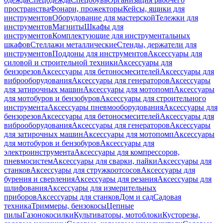
пространства
Фонари, прожекторы
Кейсы, ящики для
инструментов
Оборудование для мастерской
Тележки для
инструментов
Магниты
Шкафы для
инструментов
Комплектующие для инструментальных
шкафов
Стеллажи металлические
Стенды, держатели для
инструментов
Поддоны для инструментов
Аксессуары для
силовой и строительной техники
Аксессуары для
бензорезов
Аксессуары для бетоносмесителей
Аксессуары для
виброоборудования
Аксессуары для генераторов
Аксессуары
для затирочных машин
Аксессуары для мотопомп
Аксессуары
для мотобуров и бензобуров
Аксессуары для строительного
инструмента
Аксессуары пневмооборудования
Аксессуары для
бензорезов
Аксессуары для бетоносмесителей
Аксессуары для
виброоборудования
Аксессуары для генераторов
Аксессуары
для затирочных машин
Аксессуары для мотопомп
Аксессуары
для мотобуров и бензобуров
Аксессуары для
электроинструмента
Аксессуары для компрессоров,
пневмосистем
Аксессуары для сварки, пайки
Аксессуары для
станков
Аксессуары для стружкоотсосов
Аксессуары для
бурения и сверления
Аксессуары для резания
Аксессуары для
шлифования
Аксессуары для измерительных
приборов
Аксессуары для станков
Дом и сад
Садовая
техника
Триммеры, бензокосы
Цепные
пилы
Газонокосилки
Культиваторы, мотоблоки
Кусторезы,