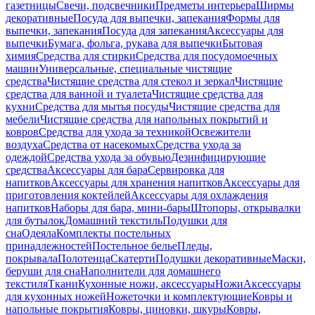
газетницы
Свечи, подсвечники
Предметы интерьера
Ширмы
декоративные
Посуда для выпечки, запекания
Формы для
выпечки, запекания
Посуда для запекания
Аксессуары для
выпечки
Бумага, фольга, рукава для выпечки
Бытовая
химия
Средства для стирки
Средства для посудомоечных
машин
Универсальные, специальные чистящие
средства
Чистящие средства для стекол и зеркал
Чистящие
средства для ванной и туалета
Чистящие средства для
кухни
Средства для мытья посуды
Чистящие средства для
мебели
Чистящие средства для напольных покрытий и
ковров
Средства для ухода за техникой
Освежители
воздуха
Средства от насекомых
Средства ухода за
одеждой
Средства ухода за обувью
Дезинфицирующие
средства
Аксессуары для бара
Сервировка для
напитков
Аксессуары для хранения напитков
Аксессуары для
приготовления коктейлей
Аксессуары для охлаждения
напитков
Наборы для бара, мини-бары
Штопоры, открывалки
для бутылок
Домашний текстиль
Подушки для
сна
Одеяла
Комплекты постельных
принадлежностей
Постельное белье
Пледы,
покрывала
Полотенца
Скатерти
Подушки декоративные
Маски,
беруши для сна
Наполнители для домашнего
текстиля
Ткани
Кухонные ножи, аксессуары
Ножи
Аксессуары
для кухонных ножей
Ножеточки и комплектующие
Ковры и
напольные покрытия
Ковры, циновки, шкуры
Ковры,