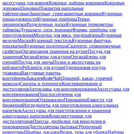
аксессуары для ковров
Коврики, наборы ковриков
Ковровые
дорожки
Циновки
Покрытия напольные
тафтинговые
Защитные, грязезащитные коврики
Кухонные
принадлежности
Кухонные приборы
Терки,
овощерезки
Разделочные доски
Кухонные термометры,
таймеры
Дуршлаги, сита, воронки
Формы, приборы для
приготовления
Молотки для мяса, тендерайзеры
Кухонные
мелочи
Миски
Кухонный текстиль
Кухонные фартуки,
прихватки
Кухонные полотенца
Скатерти, сервировочные
салфетки
Организация хранения на кухне
Посуда для
хранения
Органайзеры для кухни
Органайзеры для
специй
Посуда для ланча
Полки и аксессуары на
рейлинги
Рейлинги для кухни
Одноразовая посуда,
упаковка
Вакуумные пакеты,
контейнеры
Бакалея
Кофе
Чай
Цикорий, какао, горячий
шоколад
Сиропы и топпинги
Консервирование и
дистилляция
Автоклавы для консервирования
Аксессуары для
консервирования
Приспособления для
консервирования
Открывалки
Пивоварни
Емкости для
брожения
Ингредиенты для приготовления алкогольных
напитков
Аксессуары для приготовления и хранения
алкогольных напитков
Комплектующие для
дистилляторов
Прессы, дробилки для виноделия и
пивоварения
Дистилляторы бытовые
Уборочный
инвентарь
Швабры, насадки
Ведра, тазы для уборки
Наборы