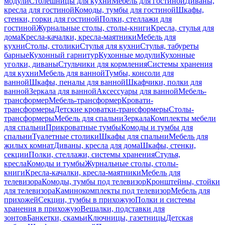
модули
Столешницы для кухни
Мебель для гостиной
Диваны,
кресла для гостиной
Комоды, тумбы для гостиной
Шкафы,
стенки, горки для гостиной
Полки, стеллажи для
гостиной
Журнальные столы, столы-книги
Кресла, стулья для
дома
Кресла-качалки, кресла-маятники
Мебель для
кухни
Столы, столики
Стулья для кухни
Стулья, табуреты
барные
Кухонный гарнитур
Кухонные модули
Кухонные
уголки, диваны
Стульчики для кормления
Системы хранения
для кухни
Мебель для ванной
Тумбы, консоли для
ванной
Шкафы, пеналы для ванной
Шкафчики, полки для
ванной
Зеркала для ванной
Аксессуары для ванной
Мебель-
трансформер
Мебель-трансформер
Кровати-
трансформеры
Детские кроватки-трансформеры
Столы-
трансформеры
Мебель для спальни
Зеркала
Комплекты мебели
для спальни
Прикроватные тумбы
Комоды и тумбы для
спальни
Туалетные столики
Шкафы для спальни
Мебель для
жилых комнат
Диваны, кресла для дома
Шкафы, стенки,
секции
Полки, стеллажи, системы хранения
Стулья,
кресла
Комоды и тумбы
Журнальные столы, столы-
книги
Кресла-качалки, кресла-маятники
Мебель для
телевизора
Комоды, тумбы под телевизор
Кронштейны, стойки
для телевизора
Каминокомплекты под телевизор
Мебель для
прихожей
Секции, тумбы в прихожую
Полки и системы
хранения в прихожую
Вешалки, подставки для
зонтов
Банкетки, скамьи
Ключницы, газетницы
Детская