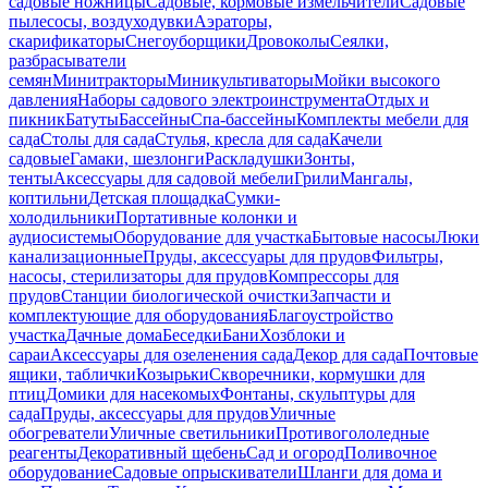
садовые ножницы
Садовые, кормовые измельчители
Садовые
пылесосы, воздуходувки
Аэраторы,
скарификаторы
Снегоуборщики
Дровоколы
Сеялки,
разбрасыватели
семян
Минитракторы
Миникультиваторы
Мойки высокого
давления
Наборы садового электроинструмента
Отдых и
пикник
Батуты
Бассейны
Спа-бассейны
Комплекты мебели для
сада
Столы для сада
Стулья, кресла для сада
Качели
садовые
Гамаки, шезлонги
Раскладушки
Зонты,
тенты
Аксессуары для садовой мебели
Грили
Мангалы,
коптильни
Детская площадка
Сумки-
холодильники
Портативные колонки и
аудиосистемы
Оборудование для участка
Бытовые насосы
Люки
канализационные
Пруды, аксессуары для прудов
Фильтры,
насосы, стерилизаторы для прудов
Компрессоры для
прудов
Станции биологической очистки
Запчасти и
комплектующие для оборудования
Благоустройство
участка
Дачные дома
Беседки
Бани
Хозблоки и
сараи
Аксессуары для озеленения сада
Декор для сада
Почтовые
ящики, таблички
Козырьки
Скворечники, кормушки для
птиц
Домики для насекомых
Фонтаны, скульптуры для
сада
Пруды, аксессуары для прудов
Уличные
обогреватели
Уличные светильники
Противогололедные
реагенты
Декоративный щебень
Сад и огород
Поливочное
оборудование
Садовые опрыскиватели
Шланги для дома и