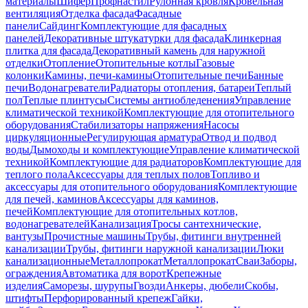
материалы
Шифер
Профнастил
Рулонная кровля
Кровельная
вентиляция
Отделка фасада
Фасадные
панели
Сайдинг
Комплектующие для фасадных
панелей
Декоративные штукатурки для фасада
Клинкерная
плитка для фасада
Декоративный камень для наружной
отделки
Отопление
Отопительные котлы
Газовые
колонки
Камины, печи-камины
Отопительные печи
Банные
печи
Водонагреватели
Радиаторы отопления, батареи
Теплый
пол
Теплые плинтусы
Системы антиобледенения
Управление
климатической техникой
Комплектующие для отопительного
оборудования
Стабилизаторы напряжения
Насосы
циркуляционные
Регулирующая арматура
Отвод и подвод
воды
Дымоходы и комплектующие
Управление климатической
техникой
Комплектующие для радиаторов
Комплектующие для
теплого пола
Аксессуары для теплых полов
Топливо и
аксессуары для отопительного оборудования
Комплектующие
для печей, каминов
Аксессуары для каминов,
печей
Комплектующие для отопительных котлов,
водонагревателей
Канализация
Тросы сантехнические,
вантузы
Прочистные машины
Трубы, фитинги внутренней
канализации
Трубы, фитинги наружной канализации
Люки
канализационные
Металлопрокат
Металлопрокат
Сваи
Заборы,
ограждения
Автоматика для ворот
Крепежные
изделия
Саморезы, шурупы
Гвозди
Анкеры, дюбели
Скобы,
штифты
Перфорированный крепеж
Гайки,