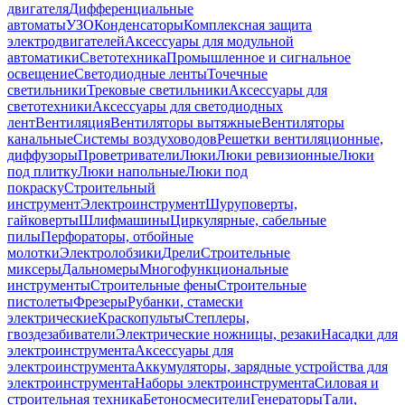
двигателя
Дифференциальные
автоматы
УЗО
Конденсаторы
Комплексная защита
электродвигателей
Аксессуары для модульной
автоматики
Светотехника
Промышленное и сигнальное
освещение
Светодиодные ленты
Точечные
светильники
Трековые светильники
Аксессуары для
светотехники
Аксессуары для светодиодных
лент
Вентиляция
Вентиляторы вытяжные
Вентиляторы
канальные
Системы воздуховодов
Решетки вентиляционные,
диффузоры
Проветриватели
Люки
Люки ревизионные
Люки
под плитку
Люки напольные
Люки под
покраску
Строительный
инструмент
Электроинструмент
Шуруповерты,
гайковерты
Шлифмашины
Циркулярные, сабельные
пилы
Перфораторы, отбойные
молотки
Электролобзики
Дрели
Строительные
миксеры
Дальномеры
Многофункциональные
инструменты
Строительные фены
Строительные
пистолеты
Фрезеры
Рубанки, стамески
электрические
Краскопульты
Степлеры,
гвоздезабиватели
Электрические ножницы, резаки
Насадки для
электроинструмента
Аксессуары для
электроинструмента
Аккумуляторы, зарядные устройства для
электроинструмента
Наборы электроинструмента
Силовая и
строительная техника
Бетоносмесители
Генераторы
Тали,