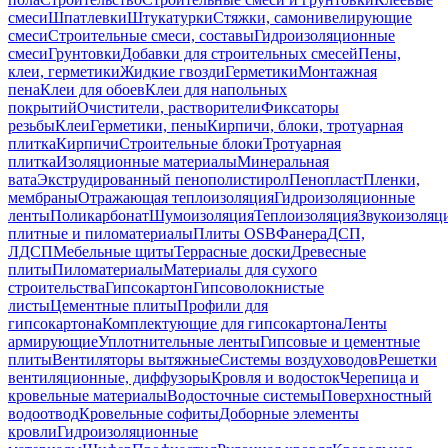
смеси
Шпатлевки
Штукатурки
Стяжки, самонивелирующие
смеси
Строительные смеси, составы
Гидроизоляционные
смеси
Грунтовки
Добавки для строительных смесей
Пены,
клеи, герметики
Жидкие гвозди
Герметики
Монтажная
пена
Клеи для обоев
Клеи для напольных
покрытий
Очистители, растворители
Фиксаторы
резьбы
Клеи
Герметики, пены
Кирпичи, блоки, тротуарная
плитка
Кирпичи
Строительные блоки
Тротуарная
плитка
Изоляционные материалы
Минеральная
вата
Экструдированный пенополистирол
Пенопласт
Пленки,
мембраны
Отражающая теплоизоляция
Гидроизоляционные
ленты
Поликарбонат
Шумоизоляция
Теплоизоляция
Звукоизоляц
плитные и пиломатериалы
Плиты OSB
Фанера
ДСП,
ЛДСП
Мебельные щиты
Террасные доски
Древесные
плиты
Пиломатериалы
Материалы для сухого
строительства
Гипсокартон
Гипсоволокнистые
листы
Цементные плиты
Профили для
гипсокартона
Комплектующие для гипсокартона
Ленты
армирующие
Уплотнительные ленты
Гипсовые и цементные
плиты
Вентиляторы вытяжные
Системы воздуховодов
Решетки
вентиляционные, диффузоры
Кровля и водосток
Черепица и
кровельные материалы
Водосточные системы
Поверхностный
водоотвод
Кровельные софиты
Доборные элементы
кровли
Гидроизоляционные