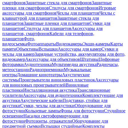
смартфонов
Защитные стекла для смартфонов
Защитные
пленки для смартфонов
Стилусы для смартфонов
Игровые
аксессуары для смартфонов
Чехлы для планшетов
Чехлы с
клавиатурой для планшетов
Защитные стекла для
планшетов
Защитные пленки для планшетов
Сумки для
планшетов
Стилусы для планшетов
Аксессуары для
планшетов, смартфонов
Кабели для телефонов,
планшетов
Фото,
видеосъемка
Фотоаппараты
Видеокамеры
Экшн-камеры
Карты
памяти
Объективы
Вспышки
Аксессуары для камер
Сумки и
чехлы для камер
Зарядные устройства, аккумуляторы для фото,
видеокамер
Аксессуары для объективов
Штативы
Цифровые
фоторамки
Аудиотехника
Мультимедиа акустика
Радиочасы,
метеостанции
Радиоприемники
Музыкальные
центры
Домашние кинотеатры
Акустические
системы
Проигрыватели виниловых пластинок
Аксессуары
для виниловых проигрывателей
Виниловые
пластинки
Инсталляционная акустика
Трансляционные
усилители
Аксессуары для аудиотехники
Комплектующие для
акустики
Акустические кабели
Подставки, стойки для
акустики
Сумки, чехлы для акустики
Оборудование для
фотостудии
Кольцевые лампы
Фоны для фотостудии
Студийное
освещение
Насадки светоформирующие для
фотостудии
Фотозонты, отражатели
Оборудование для
предметной съемки
Вспышки студийные
Комплекты