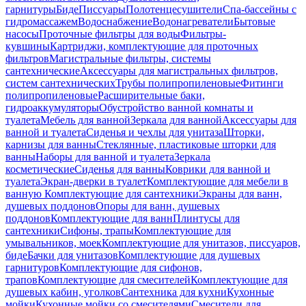
гарнитуры
Биде
Писсуары
Полотенцесушители
Спа-бассейны с
гидромассажем
Водоснабжение
Водонагреватели
Бытовые
насосы
Проточные фильтры для воды
Фильтры-
кувшины
Картриджи, комплектующие для проточных
фильтров
Магистральные фильтры, системы
сантехнические
Аксессуары для магистральных фильтров,
систем сантехнических
Трубы полипропиленовые
Фитинги
полипропиленовые
Расширительные баки,
гидроаккумуляторы
Обустройство ванной комнаты и
туалета
Мебель для ванной
Зеркала для ванной
Аксессуары для
ванной и туалета
Сиденья и чехлы для унитаза
Шторки,
карнизы для ванны
Стеклянные, пластиковые шторки для
ванны
Наборы для ванной и туалета
Зеркала
косметические
Сиденья для ванны
Коврики для ванной и
туалета
Экран-дверки в туалет
Комплектующие для мебели в
ванную
Комплектующие для сантехники
Экраны для ванн,
душевых поддонов
Опоры для ванн, душевых
поддонов
Комплектующие для ванн
Плинтусы для
сантехники
Сифоны, трапы
Комплектующие для
умывальников, моек
Комплектующие для унитазов, писсуаров,
биде
Бачки для унитазов
Комплектующие для душевых
гарнитуров
Комплектующие для сифонов,
трапов
Комплектующие для смесителей
Комплектующие для
душевых кабин, уголков
Сантехника для кухни
Кухонные
мойки
Кухонные мойки со смесителями
Смесители для