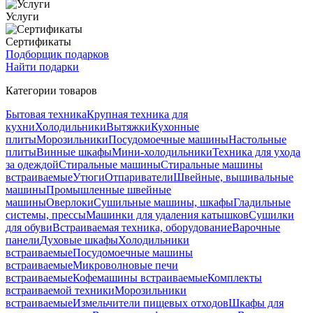
Услуги
Сертификаты
Подборщик подарков
Найти подарки
Категории товаров
Бытовая техника
Крупная техника для
кухни
Холодильники
Вытяжки
Кухонные
плиты
Морозильники
Посудомоечные машины
Настольные
плиты
Винные шкафы
Мини-холодильники
Техника для ухода
за одеждой
Стиральные машины
Стиральные машины
встраиваемые
Утюги
Отпариватели
Швейные, вышивальные
машины
Промышленные швейные
машины
Оверлоки
Сушильные машины, шкафы
Гладильные
системы, прессы
Машинки для удаления катышков
Сушилки
для обуви
Встраиваемая техника, оборудование
Варочные
панели
Духовые шкафы
Холодильники
встраиваемые
Посудомоечные машины
встраиваемые
Микроволновые печи
встраиваемые
Кофемашины встраиваемые
Комплекты
встраиваемой техники
Морозильники
встраиваемые
Измельчители пищевых отходов
Шкафы для