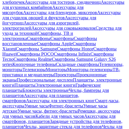
хлебопечек
Аксессуары для тостеров, сэндвичниц
Аксессуары
для кухонных комбайнов
Аксессуары для
мясорубок
Аксессуары для блендеров, миксеров
Аксессуары
для сушилок овощей и фруктов
Аксессуары для
йогуртниц
Аксессуары для аэрогрилей,
электрогрилей
Аксессуары для соковыжималок
Средства для
ухода за техникой
Смартфоны, ТВ и
электроника
Смартфоны
Смартфоны
Смартфоны
восстановленные
Смартфоны Apple
Смартфоны
Xiaomi
Смартфоны Samsung
Смартфоны Honor
Смартфоны
Huawei
Смартфоны POCO
Смартфоны Infinix
Смартфоны
Tecno
Смартфоны Realme
Смартфоны Samsung Galaxy S26
series
Кнопочные телефоны
Складные смартфоны
Телевизоры,
мониторы
Телевизоры
Мониторы
Мониторы-телевизоры
ТВ-
приставки и медиаплееры
Проекторы
Проекционные
экраны
Профессиональные дисплеи
Планшеты, электронные
книги
Планшеты
Электронные книги
Графические
планшеты
Блокноты электронные
Чехлы, бамперы для
планшетов
Аксессуары для планшетов,
смартфонов
Аксессуары для электронных книг
Смарт-часы,
аксессуары
Умные часы
Фитнес-браслеты
Умные часы
детские
Умные часы, фитнес-браслеты
Ремешки, аксессуары
для умных часов
Кабели для умных часов
Аксессуары для
смартфонов, планшетов
Зарядные устройства для телефонов,
планшетов
Чехлы, защитные стекла для телефонов
Чехлы для