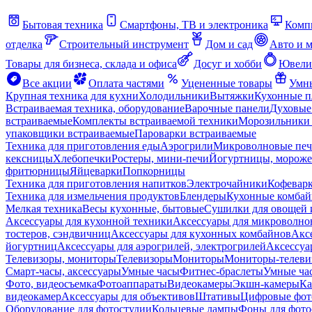
Бытовая техника
Смартфоны, ТВ и электроника
Комп
отделка
Строительный инструмент
Дом и сад
Авто и 
Товары для бизнеса, склада и офиса
Досуг и хобби
Ювели
Все акции
Оплата частями
Уцененные товары
Умны
Крупная техника для кухни
Холодильники
Вытяжки
Кухонные 
Встраиваемая техника, оборудование
Варочные панели
Духовые
встраиваемые
Комплекты встраиваемой техники
Морозильники 
упаковщики встраиваемые
Пароварки встраиваемые
Техника для приготовления еды
Аэрогрили
Микроволновые пе
кексницы
Хлебопечки
Ростеры, мини-печи
Йогуртницы, морож
фритюрницы
Яйцеварки
Попкорницы
Техника для приготовления напитков
Электрочайники
Кофевар
Техника для измельчения продуктов
Блендеры
Кухонные комбай
Мелкая техника
Весы кухонные, бытовые
Сушилки для овощей 
Аксессуары для кухонной техники
Аксессуары для микроволно
тостеров, сэндвичниц
Аксессуары для кухонных комбайнов
Акс
йогуртниц
Аксессуары для аэрогрилей, электрогрилей
Аксессуа
Телевизоры, мониторы
Телевизоры
Мониторы
Мониторы-телеви
Смарт-часы, аксессуары
Умные часы
Фитнес-браслеты
Умные ча
Фото, видеосъемка
Фотоаппараты
Видеокамеры
Экшн-камеры
Ка
видеокамер
Аксессуары для объективов
Штативы
Цифровые фот
Оборудование для фотостудии
Кольцевые лампы
Фоны для фото