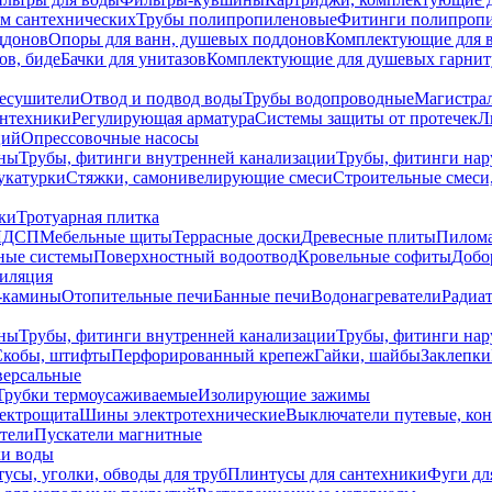
ем сантехнических
Трубы полипропиленовые
Фитинги полипроп
ддонов
Опоры для ванн, душевых поддонов
Комплектующие для 
ов, биде
Бачки для унитазов
Комплектующие для душевых гарнит
есушители
Отвод и подвод воды
Трубы водопроводные
Магистрал
антехники
Регулирующая арматура
Системы защиты от протечек
Л
ций
Опрессовочные насосы
ны
Трубы, фитинги внутренней канализации
Трубы, фитинги на
катурки
Стяжки, самонивелирующие смеси
Строительные смеси,
ки
Тротуарная плитка
ЛДСП
Мебельные щиты
Террасные доски
Древесные плиты
Пилом
ные системы
Поверхностный водоотвод
Кровельные софиты
Добо
тиляция
-камины
Отопительные печи
Банные печи
Водонагреватели
Радиат
ны
Трубы, фитинги внутренней канализации
Трубы, фитинги на
Скобы, штифты
Перфорированный крепеж
Гайки, шайбы
Заклепки
ерсальные
Трубки термоусаживаемые
Изолирующие зажимы
лектрощита
Шины электротехнические
Выключатели путевые, ко
атели
Пускатели магнитные
ки воды
усы, уголки, обводы для труб
Плинтусы для сантехники
Фуги дл