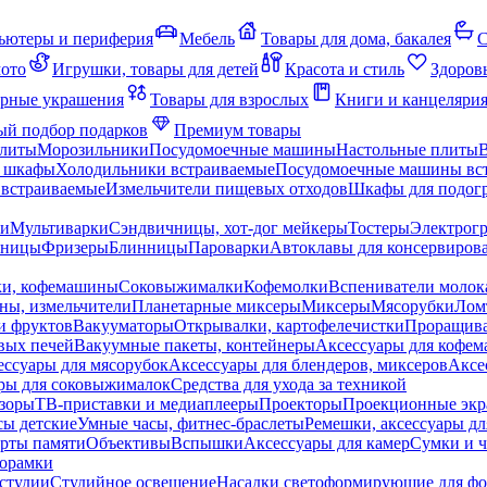
ьютеры и периферия
Мебель
Товары для дома, бакалея
С
мото
Игрушки, товары для детей
Красота и стиль
Здоров
рные украшения
Товары для взрослых
Книги и канцеляри
й подбор подарков
Премиум товары
плиты
Морозильники
Посудомоечные машины
Настольные плиты
 шкафы
Холодильники встраиваемые
Посудомоечные машины вс
встраиваемые
Измельчители пищевых отходов
Шкафы для подогр
чи
Мультиварки
Сэндвичницы, хот-дог мейкеры
Тостеры
Электрог
еницы
Фризеры
Блинницы
Пароварки
Автоклавы для консервиров
ки, кофемашины
Соковыжималки
Кофемолки
Вспениватели молок
ны, измельчители
Планетарные миксеры
Миксеры
Мясорубки
Лом
и фруктов
Вакууматоры
Открывалки, картофелечистки
Проращива
вых печей
Вакуумные пакеты, контейнеры
Аксессуары для кофе
ессуары для мясорубок
Аксессуары для блендеров, миксеров
Аксе
ры для соковыжималок
Средства для ухода за техникой
зоры
ТВ-приставки и медиаплееры
Проекторы
Проекционные эк
сы детские
Умные часы, фитнес-браслеты
Ремешки, аксессуары дл
рты памяти
Объективы
Вспышки
Аксессуары для камер
Сумки и ч
орамки
студии
Студийное освещение
Насадки светоформирующие для фо