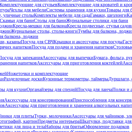
Комплектующие для стульев
Комплектующие для кроватей и кро
итура
Чехлы для мебели
Системы хранения для кухни
Товары для 
, уличные столы
Комплекты мебели для сада
Гамаки, шезлонги
Ка
Скамьи для бани
Столы для бани
Журнальные столики для бани
лоджии
Кресла-мешки для балкона
Кресла подвесные, стулья садо
оджии
Журнальные столы, столы-книги
Тумбы для балкона, лодж
я балкона, лоджии
ши, казаны
Посуда для СВЧ
Крышки и аксессуары для посуды
Гаст
орячих напитков
Посуда для подачи и хранения напитков
Столовы
Посуда для запекания
Аксессуары для выпечки
Бумага, фольга, р
хранения напитков
Аксессуары для приготовления коктейлей
Аксе
ожей
Ножеточки и комплектующие
ки
Разделочные доски
Кухонные термометры, таймеры
Дуршлаги, 
ры для кухни
Органайзеры для специй
Посуда для ланча
Полки и 
ия
Аксессуары для консервирования
Приспособления для консер
ков
Аксессуары для приготовления и хранения алкогольных напи
йники для плиты
Турки, молочники
Аксессуары для чайников, э
отографий, картин
Предметы интерьера
Шкатулки, подставки дл
етики для лица и тела
Наборы для бритья
Оформление подарков
льтры для воды
Фильтры-кувшины
Картриджи, комплектующие д