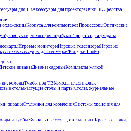
сессуары для ТВ
Аксессуары для проектора
Очки 3D
Средства
ание
 охлаждения
Корпуса для компьютеров
Процессоры
Оптические
утбуков
Сумки, чехлы для ноутбуков
Средства для ухода за
деокарты
Игровые мониторы
Игровые телевизоры
Игровые
акустика
Аксессуары для геймеров
Фигурки Funko
 диски
Детские диваны
Диваны садовые
Комплекты мягкой
ики, комоды
Тумбы под ТВ
Комоды пластиковые
довые столы
Растущие столы и парты
Столы, журнальные
ки, диваны
Стульчики для кормления
Системы хранения для
моды и тумбы
Журнальные столы, столы-книги
Кресла-качалки,
ки, скамьи
Ключницы, газетницы