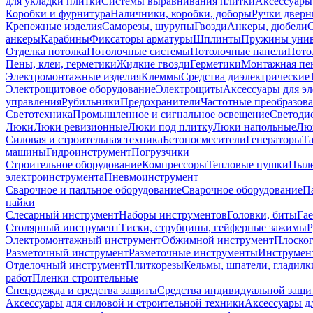
для укладки плитки
Системы выравнивания плитки
Аксессуары
Коробки и фурнитура
Наличники, коробки, доборы
Ручки дверн
Крепежные изделия
Саморезы, шурупы
Гвозди
Анкеры, дюбели
анкеры
Карабины
Фиксаторы арматуры
Шплинты
Пружины унив
Отделка потолка
Потолочные системы
Потолочные панели
Пото
Пены, клеи, герметики
Жидкие гвозди
Герметики
Монтажная пе
Электромонтажные изделия
Клеммы
Средства диэлектрические
Электрощитовое оборудование
Электрощиты
Аксессуары для э
управления
Рубильники
Предохранители
Частотные преобразов
Светотехника
Промышленное и сигнальное освещение
Светоди
Люки
Люки ревизионные
Люки под плитку
Люки напольные
Люк
Силовая и строительная техника
Бетоносмесители
Генераторы
Та
машины
Гидроинструмент
Погрузчики
Строительное оборудование
Компрессоры
Тепловые пушки
Пыле
электроинструмента
Пневмоинструмент
Сварочное и паяльное оборудование
Сварочное оборудование
П
пайки
Слесарный инструмент
Наборы инструментов
Головки, биты
Га
Столярный инструмент
Тиски, струбцины, гейферные зажимы
Р
Электромонтажный инструмент
Обжимной инструмент
Плоског
Разметочный инструмент
Разметочные инструменты
Инструмент
Отделочный инструмент
Плиткорезы
Кельмы, шпатели, гладилк
работ
Пленки строительные
Спецодежда и средства защиты
Средства индивидуальной защ
Аксессуары для силовой и строительной техники
Аксессуары дл