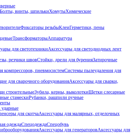
дверные
Болты, винты, шпильки
Хомуты
Химические
творители
Фиксаторы резьбы
Клеи
Герметики, пены
нцевые
Трансформаторы
Аппаратура
уары для светотехники
Аксессуары для светодиодных лент
езы, резчики швов
Стойки, дрели для бурения
Затирочные
ля компрессоров, пневмосистем
Системы пылеудаления для
ие для сварочного оборудования
Аксессуары для сварки,
щи строительные
Зубила, керны, выколотки
Щетки слесарные
чные стамески
Рубанки, рашпили ручные
енты
 ударные
енсеры для скотча
Аксессуары для малярных, отделочных
ная одежда
Спецодежда
Спецобувь
виброоборудования
Аксессуары для генераторов
Аксессуары для