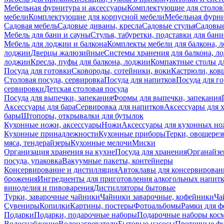
Мебельная фурнитура и аксессуары
Комплектующие для столов
мебели
Комплектующие для корпусной мебели
Мебельная фурн
Садовая мебель
Садовые диваны, кресла
Садовые стулья
Садовые
Мебель для бани и сауны
Стулья, табуретки, подставки для бани
Мебель для лоджии и балкона
Комплекты мебели для балкона, 
лоджии
Дверцы жалюзийные
Системы хранения для балкона, л
лоджии
Кресла, пуфы для балкона, лоджии
Компактные столы дл
Посуда для готовки
Сковороды, сотейники, воки
Кастрюли, ков
Столовая посуда, сервировка
Посуда для напитков
Посуда для г
сервировки
Детская столовая посуда
Посуда для выпечки, запекания
Формы для выпечки, запекания
Аксессуары для бара
Сервировка для напитков
Аксессуары для 
бары
Штопоры, открывалки для бутылок
Кухонные ножи, аксессуары
Ножи
Аксессуары для кухонных н
Кухонные принадлежности
Кухонные приборы
Терки, овощерез
мяса, тендерайзеры
Кухонные мелочи
Миски
Организация хранения на кухне
Посуда для хранения
Органайзе
посуда, упаковка
Вакуумные пакеты, контейнеры
Консервирование и дистилляция
Автоклавы для консервирован
брожения
Ингредиенты для приготовления алкогольных напит
виноделия и пивоварения
Дистилляторы бытовые
Турки, заварочные чайники
Чайники заварочные, кофейники
Ча
Сувениры
Копилки
Картины, постеры
Фотоальбомы
Рамки для ф
Подарки
Подарки, подарочные наборы
Подарочные наборы косм
Водоснабжение
Водонагреватели
Бытовые насосы
Проточные фи