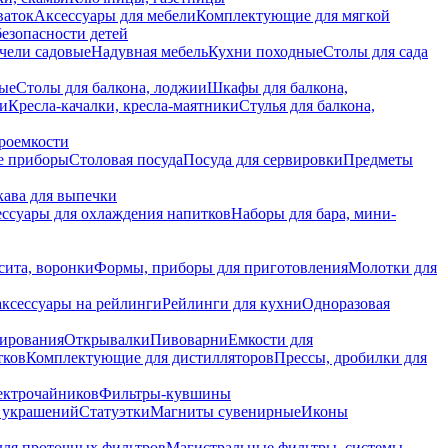
ваток
Аксессуары для мебели
Комплектующие для мягкой
безопасности детей
чели садовые
Надувная мебель
Кухни походные
Столы для сада
вые
Столы для балкона, лоджии
Шкафы для балкона,
ии
Кресла-качалки, кресла-маятники
Стулья для балкона,
роемкости
е приборы
Столовая посуда
Посуда для сервировки
Предметы
укава для выпечки
ссуары для охлаждения напитков
Наборы для бара, мини-
сита, воронки
Формы, приборы для приготовления
Молотки для
аксессуары на рейлинги
Рейлинги для кухни
Одноразовая
вирования
Открывалки
Пивоварни
Емкости для
тков
Комплектующие для дистилляторов
Прессы, дробилки для
лектрочайников
Фильтры-кувшины
я украшений
Статуэтки
Магниты сувенирные
Иконы
ля проточных фильтров
Магистральные фильтры, системы