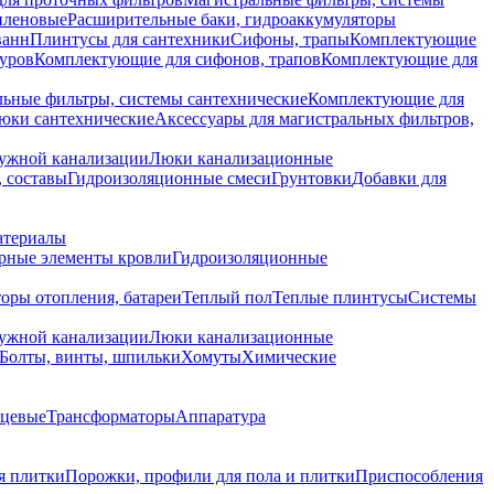
иленовые
Расширительные баки, гидроаккумуляторы
ванн
Плинтусы для сантехники
Сифоны, трапы
Комплектующие
уров
Комплектующие для сифонов, трапов
Комплектующие для
ьные фильтры, системы сантехнические
Комплектующие для
юки сантехнические
Аксессуары для магистральных фильтров,
ружной канализации
Люки канализационные
 составы
Гидроизоляционные смеси
Грунтовки
Добавки для
атериалы
рные элементы кровли
Гидроизоляционные
оры отопления, батареи
Теплый пол
Теплые плинтусы
Системы
ружной канализации
Люки канализационные
Болты, винты, шпильки
Хомуты
Химические
нцевые
Трансформаторы
Аппаратура
я плитки
Порожки, профили для пола и плитки
Приспособления