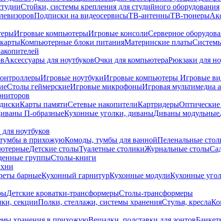
студии
Стойки, системы крепления для студийного оборудования
елевизоров
Подписки на видеосервисы
ТВ-антенны
ТВ-тюнеры
Ак
теры
Игровые компьютеры
Игровые консоли
Серверное оборудов
карты
Компьютерные блоки питания
Материнские платы
Системы
накопителей
ов
Аксессуары для ноутбуков
Очки для компьютера
Рюкзаки для но
контроллеры
Игровые ноутбуки
Игровые компьютеры
Игровые ви
ие
Столы геймерские
Игровые микрофоны
Игровая мультимедиа 
ониторов
диски
Карты памяти
Сетевые накопители
Картридеры
Оптические
иваны П-образные
Кухонные уголки, диваны
Диваны модульные
 для ноутбуков
тумбы в прихожую
Комоды, тумбы для ванной
Пеленальные стол
ьютерные
Детские столы
Туалетные столики
Журнальные столы
Са
денные группы
Столы-книги
ухни
уреты барные
Кухонный гарнитур
Кухонные модули
Кухонные угол
ры
Детские кроватки-трансформеры
Столы-трансформеры
ки, секции
Полки, стеллажи, системы хранения
Стулья, кресла
Ко
емы хранения в прихожую
Вешалки, подставки для зонтов
Банкет