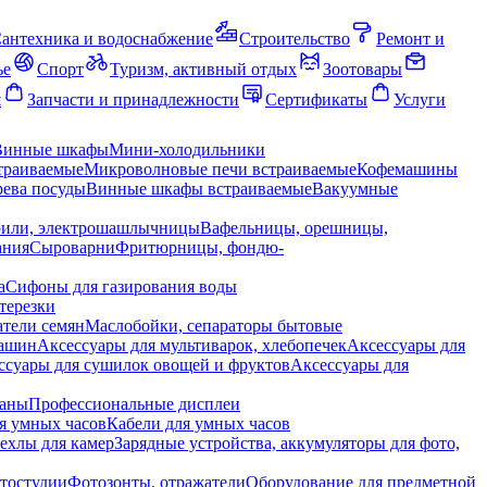
антехника и водоснабжение
Строительство
Ремонт и
ье
Спорт
Туризм, активный отдых
Зоотовары
я
Запчасти и принадлежности
Сертификаты
Услуги
Винные шкафы
Мини-холодильники
траиваемые
Микроволновые печи встраиваемые
Кофемашины
ева посуды
Винные шкафы встраиваемые
Вакуумные
рили, электрошашлычницы
Вафельницы, орешницы,
ания
Сыроварни
Фритюрницы, фондю-
а
Сифоны для газирования воды
терезки
тели семян
Маслобойки, сепараторы бытовые
машин
Аксессуары для мультиварок, хлебопечек
Аксессуары для
ссуары для сушилок овощей и фруктов
Аксессуары для
раны
Профессиональные дисплеи
я умных часов
Кабели для умных часов
ехлы для камер
Зарядные устройства, аккумуляторы для фото,
тостудии
Фотозонты, отражатели
Оборудование для предметной