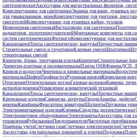
сантехнические
Аксессуары для магистральных фильтров, сист
Комплектующие для сантехники
Экраны для ванн, душевых по
для умывальников, моек
Комплектующие для унитазов, писсуар
смесителей
Комплектующие для душевых кабин, уголков
Инженерная сантехника
Инсталляции для сантехники
Полотенц
радиаторов, полотенцесушителей
Монтажные комплекты для с
систем сантехнических
Фитинги
Комплектующие для инсталля
Канализация
Тросы сантехнические, вантузы
Прочистные маши
Строительные смеси и грунтовки
Клеевые смеси
Шпатлевки
Шту
строительных смесей
Кирпичи, блоки, тротуарная плитка
Кирпичи
Строительные бло
Древесно-плитные и пиломатериалы
Плиты OSB
Фанера
ДСП, 
Кровля и водосток
Черепица и кровельные материалы
Водосточ
материалы
Шифер
Профнастил
Рулонная кровля
Кровельная вен
Отопление
Отопительные котлы
Газовые колонки
Камины, печи
антиобледенения
Управление климатической техникой
Канализация
Тросы сантехнические, вантузы
Прочистные маши
Крепежные изделия
Саморезы, шурупы
Гвозди
Анкеры, дюбели
анкеры
Карабины
Фиксаторы арматуры
Шплинты
Пружины унив
Электромонтажные изделия
Клеммы
Средства диэлектрические
Электрощитовое оборудование
Электрощиты
Аксессуары для э
управления
Рубильники
Предохранители
Частотные преобразов
Приборы учета
Счетчики газа
Счетчики электроэнергии
Счетчи
Аксессуары для напольных покрытий и плитки
Подложка
Плинт