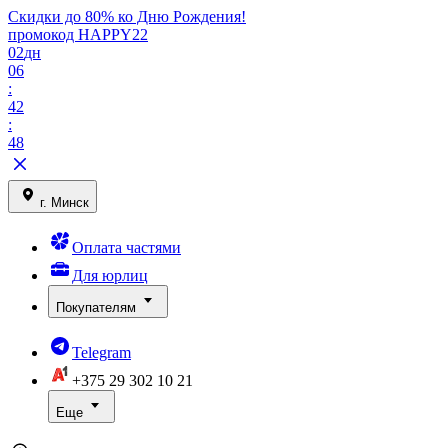
Скидки до 80% ко Дню Рождения!
промокод HAPPY22
02
дн
06
:
42
:
48
г. Минск
Оплата частями
Для юрлиц
Покупателям
Telegram
+375 29
302 10 21
Еще