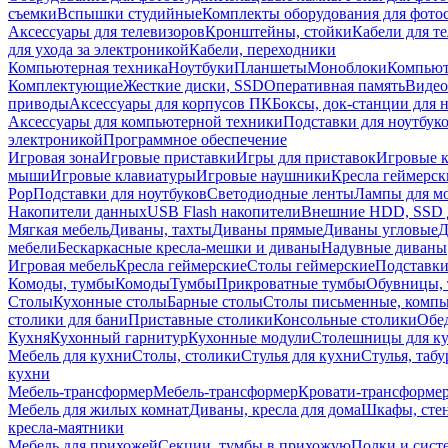
съемки
Вспышки студийные
Комплекты оборудования для фото
Аксессуары для телевизоров
Кронштейны, стойки
Кабели для т
для ухода за электроникой
Кабели, переходники
Компьютерная техника
Ноутбуки
Планшеты
Моноблоки
Компью
Комплектующие
Жесткие диски, SSD
Оперативная память
Видео
приводы
Аксессуары для корпусов ПК
Боксы, док-станции для 
Аксессуары для компьютерной техники
Подставки для ноутбук
электроникой
Программное обеспечение
Игровая зона
Игровые приставки
Игры для приставок
Игровые 
мыши
Игровые клавиатуры
Игровые наушники
Кресла геймерск
Pop
Подставки для ноутбуков
Светодиодные ленты
Лампы для м
Накопители данных
USB Flash накопители
Внешние HDD, SSD 
Мягкая мебель
Диваны, тахты
Диваны прямые
Диваны угловые
Д
мебели
Бескаркасные кресла-мешки и диваны
Надувные диваны
Игровая мебель
Кресла геймерские
Столы геймерские
Подставки
Комоды, тумбы
Комоды
Тумбы
Прикроватные тумбы
Обувницы, 
Столы
Кухонные столы
Барные столы
Столы письменные, комп
столики для бани
Приставные столики
Консольные столики
Обе
Кухня
Кухонный гарнитур
Кухонные модули
Столешницы для к
Мебель для кухни
Столы, столики
Стулья для кухни
Стулья, таб
кухни
Мебель-трансформер
Мебель-трансформер
Кровати-трансформе
Мебель для жилых комнат
Диваны, кресла для дома
Шкафы, стен
кресла-маятники
Мебель для прихожей
Секции, тумбы в прихожую
Полки и сист