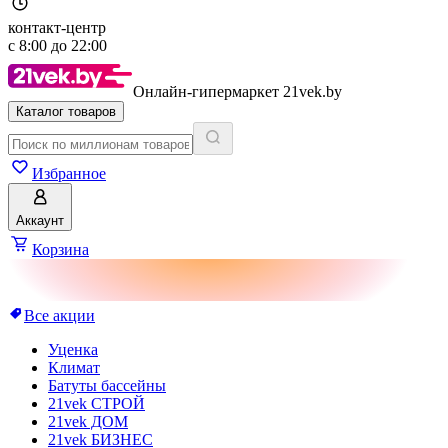
контакт-центр
с
8:00
до
22:00
Онлайн-гипермаркет 21vek.by
Каталог товаров
Избранное
Аккаунт
Корзина
Все акции
Уценка
Климат
Батуты бассейны
21vek СТРОЙ
21vek ДОМ
21vek БИЗНЕС