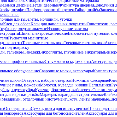
 для напольных покрытий
Реставрационные материалы
ые
Замки дверные
Петли дверные
Фурнитура дверная
Доводчики 
Скобы, штифты
Перфорированный крепеж
Гайки, шайбы
Заклепки
ерсальные
лочные плиты
Багеты, молдинги, уголки
на
Клеи для обоев
Клеи для напольных покрытий
Очистители, рас
Трубки термоусаживаемые
Изолирующие зажимы
лектрощита
Шины электротехнические
Выключатели путевые, ко
атели
Пускатели магнитные
одные ленты
Точечные светильники
Трековые светильники
Аксесс
и под покраску
ли, тельферы
Такелаж
Виброплиты, глубинные вибраторы
Бензор
сосы профессиональные
Стружкоотсосы
Домкраты
Аксессуары д
аяльное оборудование
Сварочные маски, аксессуары
Комплектующ
ечные ключи
Отвертки, наборы отверток
Ножницы слесарные
Кле
учные пилы, ножовки
Молотки, кувалды, киянки
Напильники
Ру
убцы, круглогубцы
Кусачки, болторезы, кабелерезы
Специнструм
ы для нарезки резьбы
Маркеры, карандаши строительные
Клейма
и
Малярный, отделочный инструмент
Скотч, ленты малярные
Дисп
иты
Огнетушители
Сумки, пояса для инструментов
Производствен
я бензорезов
Аксессуары для бетоносмесителей
Аксессуары для 