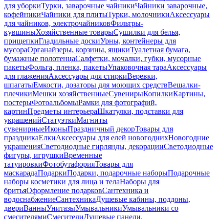
для уборки
Турки, заварочные чайники
Чайники заварочные,
кофейники
Чайники для плиты
Турки, молочники
Аксессуары
для чайников, электрочайников
Фильтры-
кувшины
Хозяйственные товары
Сушилки для белья,
прищепки
Гладильные доски
Урны, контейнеры для
мусора
Органайзеры, корзины, ящики
Туалетная бумага,
бумажные полотенца
Салфетки, мочалки, губки, мусорные
пакеты
Фольга, пленка, пакеты
Упаковочная тара
Аксессуары
для глажения
Аксессуары для стирки
Веревки,
шпагаты
Емкости, дозаторы для моющих средств
Вешалки-
плечики
Мешки хозяйственные
Сувениры
Копилки
Картины,
постеры
Фотоальбомы
Рамки для фотографий,
картин
Предметы интерьера
Шкатулки, подставки для
украшений
Статуэтки
Магниты
сувенирные
Иконы
Праздничный декор
Товары для
праздника
Елки
Аксессуары для елей новогодних
Новогодние
украшения
Светодиодные гирлянды, декорации
Светодиодные
фигуры, игрушки
Временные
татуировки
Фотобутафория
Товары для
маскарада
Подарки
Подарки, подарочные наборы
Подарочные
наборы косметики для лица и тела
Наборы для
бритья
Оформление подарков
Сантехника и
водоснабжение
Сантехника
Душевые кабины, поддоны,
двери
Ванны
Унитазы
Умывальники
Умывальники со
смесителями
Смесители
Душевые панели,