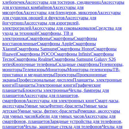
хлебопечек
Аксессуары для тостеров, сэндвичниц
Аксессуары
для кухонных комбайнов
Аксессуары для
мясорубок
Аксессуары для блендеров, миксеров
Аксессуары
для сушилок овощей и фруктов
Аксессуары для
йогуртниц
Аксессуары для аэрогрилей,
электрогрилей
Аксессуары для соковыжималок
Средства для
ухода за техникой
Смартфоны, ТВ и
электроника
Смартфоны
Смартфоны
Смартфоны
восстановленные
Смартфоны Apple
Смартфоны
Xiaomi
Смартфоны Samsung
Смартфоны Honor
Смартфоны
Huawei
Смартфоны POCO
Смартфоны Infinix
Смартфоны
Tecno
Смартфоны Realme
Смартфоны Samsung Galaxy S26
series
Кнопочные телефоны
Складные смартфоны
Телевизоры,
мониторы
Телевизоры
Мониторы
Мониторы-телевизоры
ТВ-
приставки и медиаплееры
Проекторы
Проекционные
экраны
Профессиональные дисплеи
Планшеты, электронные
книги
Планшеты
Электронные книги
Графические
планшеты
Блокноты электронные
Чехлы, бамперы для
планшетов
Аксессуары для планшетов,
смартфонов
Аксессуары для электронных книг
Смарт-часы,
аксессуары
Умные часы
Фитнес-браслеты
Умные часы
детские
Умные часы, фитнес-браслеты
Ремешки, аксессуары
для умных часов
Кабели для умных часов
Аксессуары для
смартфонов, планшетов
Зарядные устройства для телефонов,
планшетов
Чехлы, защитные стекла для телефонов
Чехлы для