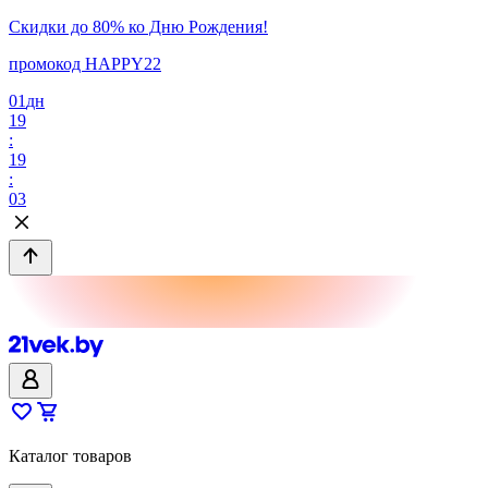
Скидки до 80% ко Дню Рождения!
промокод HAPPY22
01
дн
19
:
19
:
03
Каталог товаров