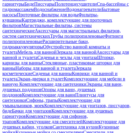
гарнитуры
Биде
Писсуары
Полотенцесушители
Спа-бассейны с
гидромассажем
Водоснабжение
Водонагреватели
Бытовые
насосы
Проточные фильтры для воды
Фильтры-
кувшины
Картриджи, комплектующие для проточных
фильтров
Магистральные фильтры, системы
сантехнические
Аксессуары для магистральных фильтров,
систем сантехнических
Трубы полипропиленовые
Фитинги
полипропиленовые
Расширительные баки,
гидроаккумуляторы
Обустройство ванной комнаты и
туалета
Мебель для ванной
Зеркала для ванной
Аксессуары для
ванной и туалета
Сиденья и чехлы для унитаза
Шторки,
карнизы для ванны
Стеклянные, пластиковые шторки для
ванны
Наборы для ванной и туалета
Зеркала
косметические
Сиденья для ванны
Коврики для ванной и
туалета
Экран-дверки в туалет
Комплектующие для мебели в
ванную
Комплектующие для сантехники
Экраны для ванн,
душевых поддонов
Опоры для ванн, душевых
поддонов
Комплектующие для ванн
Плинтусы для
сантехники
Сифоны, трапы
Комплектующие для
умывальников, моек
Комплектующие для унитазов, писсуаров,
биде
Бачки для унитазов
Комплектующие для душевых
гарнитуров
Комплектующие для сифонов,
трапов
Комплектующие для смесителей
Комплектующие для
душевых кабин, уголков
Сантехника для кухни
Кухонные
мойки
Кухонные мойки со смесителями
Смесители для