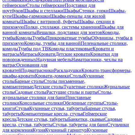
геймерские
Столы геймерские
Подставки для
ноутбуков
Шкафы и стеллажи
Шкафы
Стенки, горки
Шкафы-
купе
Шкафы-гармошки
Шкафы-пеналы для жилой
комнаты
Шкафы с витриной, буфеты
Шкафы, секции в
прихожую
Полки, стеллажи, системы хранения
Шкафы для
ванной комнаты
Вешалки, подставки для зонтов
Комоды,
тумбы
Комоды
Тумбы
Прикроватные тумбы
Обувницы, тумбы в
прихожую
Комоды, тумбы для ванной
Пеленальные столики,
комоды
Тумбы под ТВ
Комоды пластиковые
Кровати и
матрасы
Матрасы
Кровати
Детские кровати
Кроватки для
новорожденных
Надувная мебель
Наматрасники, чехлы на
матрас
Основания для
кроватей
Подматрасники
Раскладушки
Кровати-трансформеры,
шкафы-кровати
Кровати-домики
Столы
Кухонные
столы
Барные столы
Столы письменные,
компьютерные
Детские столы
Туалетные столики
Журнальные
столы
Садовые столы
Растущие столы и парты
Столы,
журнальные столики для бани
Приставные
столики
Консольные столики
Обеденные группы
Столы-
книги
Стулья
Кухонные стулья, табуреты
Барные стулья,
табуреты
Компьютерные кресла, стулья
Геймерские
кресла
Детские стулья, табуреты
Банкетки, скамьи
Садовые
кресла, стулья, табуреты
Стулья, табуреты для бани
Стульчики
для кормления
Кухня
Кухонный гарнитур
Кухонные