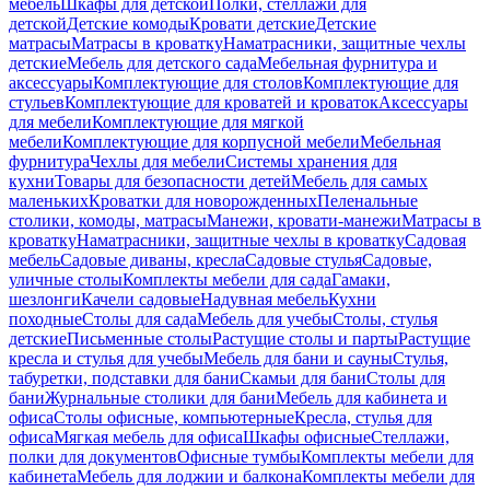
мебель
Шкафы для детской
Полки, стеллажи для
детской
Детские комоды
Кровати детские
Детские
матрасы
Матрасы в кроватку
Наматрасники, защитные чехлы
детские
Мебель для детского сада
Мебельная фурнитура и
аксессуары
Комплектующие для столов
Комплектующие для
стульев
Комплектующие для кроватей и кроваток
Аксессуары
для мебели
Комплектующие для мягкой
мебели
Комплектующие для корпусной мебели
Мебельная
фурнитура
Чехлы для мебели
Системы хранения для
кухни
Товары для безопасности детей
Мебель для самых
маленьких
Кроватки для новорожденных
Пеленальные
столики, комоды, матрасы
Манежи, кровати-манежи
Матрасы в
кроватку
Наматрасники, защитные чехлы в кроватку
Садовая
мебель
Садовые диваны, кресла
Садовые стулья
Садовые,
уличные столы
Комплекты мебели для сада
Гамаки,
шезлонги
Качели садовые
Надувная мебель
Кухни
походные
Столы для сада
Мебель для учебы
Столы, стулья
детские
Письменные столы
Растущие столы и парты
Растущие
кресла и стулья для учебы
Мебель для бани и сауны
Стулья,
табуретки, подставки для бани
Скамьи для бани
Столы для
бани
Журнальные столики для бани
Мебель для кабинета и
офиса
Столы офисные, компьютерные
Кресла, стулья для
офиса
Мягкая мебель для офиса
Шкафы офисные
Стеллажи,
полки для документов
Офисные тумбы
Комплекты мебели для
кабинета
Мебель для лоджии и балкона
Комплекты мебели для