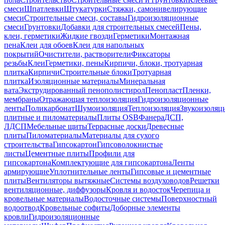
смеси
Шпатлевки
Штукатурки
Стяжки, самонивелирующие
смеси
Строительные смеси, составы
Гидроизоляционные
смеси
Грунтовки
Добавки для строительных смесей
Пены,
клеи, герметики
Жидкие гвозди
Герметики
Монтажная
пена
Клеи для обоев
Клеи для напольных
покрытий
Очистители, растворители
Фиксаторы
резьбы
Клеи
Герметики, пены
Кирпичи, блоки, тротуарная
плитка
Кирпичи
Строительные блоки
Тротуарная
плитка
Изоляционные материалы
Минеральная
вата
Экструдированный пенополистирол
Пенопласт
Пленки,
мембраны
Отражающая теплоизоляция
Гидроизоляционные
ленты
Поликарбонат
Шумоизоляция
Теплоизоляция
Звукоизоляц
плитные и пиломатериалы
Плиты OSB
Фанера
ДСП,
ЛДСП
Мебельные щиты
Террасные доски
Древесные
плиты
Пиломатериалы
Материалы для сухого
строительства
Гипсокартон
Гипсоволокнистые
листы
Цементные плиты
Профили для
гипсокартона
Комплектующие для гипсокартона
Ленты
армирующие
Уплотнительные ленты
Гипсовые и цементные
плиты
Вентиляторы вытяжные
Системы воздуховодов
Решетки
вентиляционные, диффузоры
Кровля и водосток
Черепица и
кровельные материалы
Водосточные системы
Поверхностный
водоотвод
Кровельные софиты
Доборные элементы
кровли
Гидроизоляционные