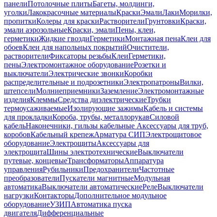
панели
Потолочные плиты
Багеты, молдинги,
уголки
Лакокрасочные материалы
Краски
Эмали
Лаки
Морилки,
пропитки
Колеры для краски
Растворители
Грунтовки
Краски,
эмали аэрозольные
Краски, эмали
Пены, клеи,
герметики
Жидкие гвозди
Герметики
Монтажная пена
Клеи для
обоев
Клеи для напольных покрытий
Очистители,
растворители
Фиксаторы резьбы
Клеи
Герметики,
пены
Электромонтажное оборудование
Розетки и
выключатели
Электрические звонки
Коробки
распределительные и подрозетники
Электропатроны
Вилки,
штепсели
Молниеприемники
Заземление
Электромонтажные
изделия
Клеммы
Средства диэлектрические
Трубки
термоусаживаемые
Изолирующие зажимы
Кабель и системы
для прокладки
Короба, трубы, металлорукав
Силовой
кабель
Наконечники, гильзы кабельные
Аксессуары для труб,
коробов
Кабельный крепеж
Арматура СИП
Электрощитовое
оборудование
Электрощиты
Аксессуары для
электрощита
Шины электротехнические
Выключатели
путевые, концевые
Трансформаторы
Аппаратура
управления
Рубильники
Предохранители
Частотные
преобразователи
Пускатели магнитные
Модульная
автоматика
Выключатели автоматические
Реле
Выключатели
нагрузки
Контакторы
Дополнительное модульное
оборудование
УЗИП
Автоматика пуска
двигателя
Дифференциальные