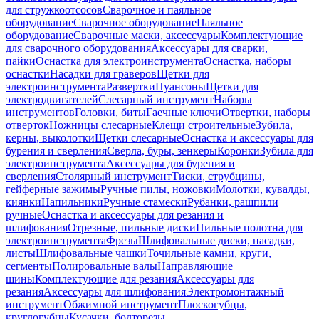
для стружкоотсосов
Сварочное и паяльное
оборудование
Сварочное оборудование
Паяльное
оборудование
Сварочные маски, аксессуары
Комплектующие
для сварочного оборудования
Аксессуары для сварки,
пайки
Оснастка для электроинструмента
Оснастка, наборы
оснастки
Насадки для граверов
Щетки для
электроинструмента
Развертки
Пуансоны
Щетки для
электродвигателей
Слесарный инструмент
Наборы
инструментов
Головки, биты
Гаечные ключи
Отвертки, наборы
отверток
Ножницы слесарные
Клещи строительные
Зубила,
керны, выколотки
Щетки слесарные
Оснастка и аксессуары для
бурения и сверления
Сверла, буры, зенкеры
Коронки
Зубила для
электроинструмента
Аксессуары для бурения и
сверления
Столярный инструмент
Тиски, струбцины,
гейферные зажимы
Ручные пилы, ножовки
Молотки, кувалды,
киянки
Напильники
Ручные стамески
Рубанки, рашпили
ручные
Оснастка и аксессуары для резания и
шлифования
Отрезные, пильные диски
Пильные полотна для
электроинструмента
Фрезы
Шлифовальные диски, насадки,
листы
Шлифовальные чашки
Точильные камни, круги,
сегменты
Полировальные валы
Направляющие
шины
Комплектующие для резания
Аксессуары для
резания
Аксессуары для шлифования
Электромонтажный
инструмент
Обжимной инструмент
Плоскогубцы,
круглогубцы
Кусачки, болторезы,