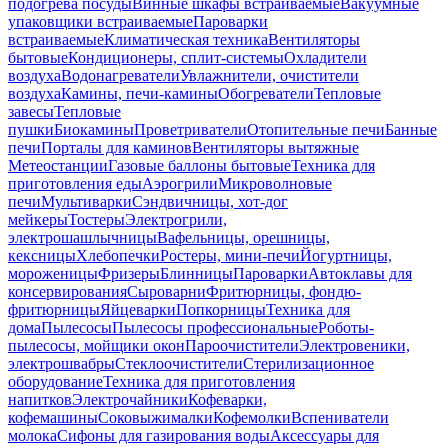
подогрева посуды
Винные шкафы встраиваемые
Вакуумные
упаковщики встраиваемые
Пароварки
встраиваемые
Климатическая техника
Вентиляторы
бытовые
Кондиционеры, сплит-системы
Охладители
воздуха
Водонагреватели
Увлажнители, очистители
воздуха
Камины, печи-камины
Обогреватели
Тепловые
завесы
Тепловые
пушки
Биокамины
Проветриватели
Отопительные печи
Банные
печи
Порталы для каминов
Вентиляторы вытяжные
Метеостанции
Газовые баллоны бытовые
Техника для
приготовления еды
Аэрогрили
Микроволновые
печи
Мультиварки
Сэндвичницы, хот-дог
мейкеры
Тостеры
Электрогрили,
электрошашлычницы
Вафельницы, орешницы,
кексницы
Хлебопечки
Ростеры, мини-печи
Йогуртницы,
мороженицы
Фризеры
Блинницы
Пароварки
Автоклавы для
консервирования
Сыроварни
Фритюрницы, фондю-
фритюрницы
Яйцеварки
Попкорницы
Техника для
дома
Пылесосы
Пылесосы профессиональные
Роботы-
пылесосы, мойщики окон
Пароочистители
Электровеники,
электрошвабры
Стеклоочистители
Стерилизационное
оборудование
Техника для приготовления
напитков
Электрочайники
Кофеварки,
кофемашины
Соковыжималки
Кофемолки
Вспениватели
молока
Сифоны для газирования воды
Аксессуары для