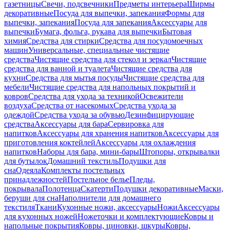
газетницы
Свечи, подсвечники
Предметы интерьера
Ширмы
декоративные
Посуда для выпечки, запекания
Формы для
выпечки, запекания
Посуда для запекания
Аксессуары для
выпечки
Бумага, фольга, рукава для выпечки
Бытовая
химия
Средства для стирки
Средства для посудомоечных
машин
Универсальные, специальные чистящие
средства
Чистящие средства для стекол и зеркал
Чистящие
средства для ванной и туалета
Чистящие средства для
кухни
Средства для мытья посуды
Чистящие средства для
мебели
Чистящие средства для напольных покрытий и
ковров
Средства для ухода за техникой
Освежители
воздуха
Средства от насекомых
Средства ухода за
одеждой
Средства ухода за обувью
Дезинфицирующие
средства
Аксессуары для бара
Сервировка для
напитков
Аксессуары для хранения напитков
Аксессуары для
приготовления коктейлей
Аксессуары для охлаждения
напитков
Наборы для бара, мини-бары
Штопоры, открывалки
для бутылок
Домашний текстиль
Подушки для
сна
Одеяла
Комплекты постельных
принадлежностей
Постельное белье
Пледы,
покрывала
Полотенца
Скатерти
Подушки декоративные
Маски,
беруши для сна
Наполнители для домашнего
текстиля
Ткани
Кухонные ножи, аксессуары
Ножи
Аксессуары
для кухонных ножей
Ножеточки и комплектующие
Ковры и
напольные покрытия
Ковры, циновки, шкуры
Ковры,