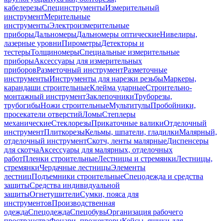
кабелерезы
Специнструменты
Измерительный
инструмент
Мерительные
инструменты
Электроизмерительные
приборы
Дальномеры
Дальномеры оптические
Нивелиры,
лазерные уровни
Пирометры
Детекторы и
тестеры
Толщиномеры
Специальные измерительные
приборы
Аксессуары для измерительных
приборов
Разметочный инструмент
Разметочные
инструменты
Инструменты для нарезки резьбы
Маркеры,
карандаши строительные
Клейма ударные
Строительно-
монтажный инструмент
Заклепочники
Труборезы,
трубогибы
Ножи строительные
Мультитулы
Пробойники,
просекатели отверстий
Ломы
Степлеры
механические
Стеклорезы
Прикаточные валики
Отделочный
инструмент
Плиткорезы
Кельмы, шпатели, гладилки
Малярный,
отделочный инструмент
Скотч, ленты малярные
Диспенсеры
для скотча
Аксессуары для малярных, отделочных
работ
Пленки строительные
Лестницы и стремянки
Лестницы,
стремянки
Чердачные лестницы
Элементы
лестниц
Подъемники строительные
Спецодежда и средства
защиты
Средства индивидуальной
защиты
Огнетушители
Сумки, пояса для
инструментов
Производственная
одежда
Спецодежда
Спецобувь
Организация рабочего
пространства
Фонари, прожекторы
Кейсы, ящики для