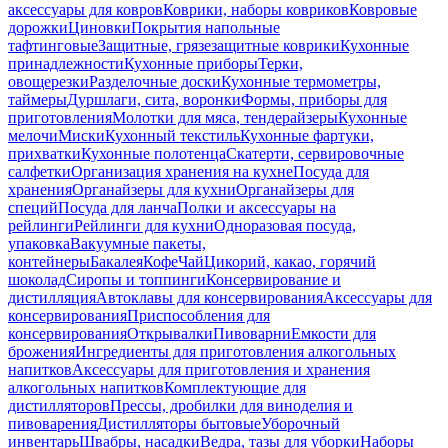
аксессуары для ковров
Коврики, наборы ковриков
Ковровые
дорожки
Циновки
Покрытия напольные
тафтинговые
Защитные, грязезащитные коврики
Кухонные
принадлежности
Кухонные приборы
Терки,
овощерезки
Разделочные доски
Кухонные термометры,
таймеры
Дуршлаги, сита, воронки
Формы, приборы для
приготовления
Молотки для мяса, тендерайзеры
Кухонные
мелочи
Миски
Кухонный текстиль
Кухонные фартуки,
прихватки
Кухонные полотенца
Скатерти, сервировочные
салфетки
Организация хранения на кухне
Посуда для
хранения
Органайзеры для кухни
Органайзеры для
специй
Посуда для ланча
Полки и аксессуары на
рейлинги
Рейлинги для кухни
Одноразовая посуда,
упаковка
Вакуумные пакеты,
контейнеры
Бакалея
Кофе
Чай
Цикорий, какао, горячий
шоколад
Сиропы и топпинги
Консервирование и
дистилляция
Автоклавы для консервирования
Аксессуары для
консервирования
Приспособления для
консервирования
Открывалки
Пивоварни
Емкости для
брожения
Ингредиенты для приготовления алкогольных
напитков
Аксессуары для приготовления и хранения
алкогольных напитков
Комплектующие для
дистилляторов
Прессы, дробилки для виноделия и
пивоварения
Дистилляторы бытовые
Уборочный
инвентарь
Швабры, насадки
Ведра, тазы для уборки
Наборы