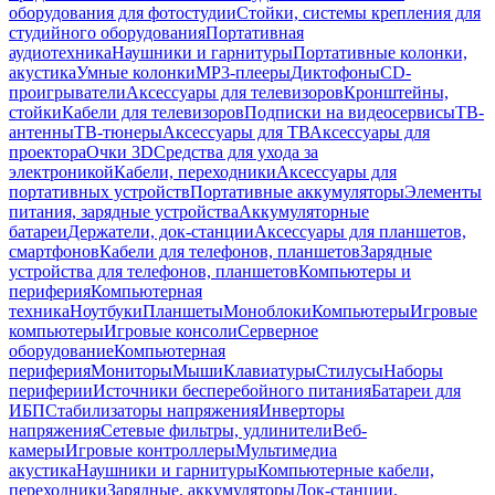
оборудования для фотостудии
Стойки, системы крепления для
студийного оборудования
Портативная
аудиотехника
Наушники и гарнитуры
Портативные колонки,
акустика
Умные колонки
MP3-плееры
Диктофоны
CD-
проигрыватели
Аксессуары для телевизоров
Кронштейны,
стойки
Кабели для телевизоров
Подписки на видеосервисы
ТВ-
антенны
ТВ-тюнеры
Аксессуары для ТВ
Аксессуары для
проектора
Очки 3D
Средства для ухода за
электроникой
Кабели, переходники
Аксессуары для
портативных устройств
Портативные аккумуляторы
Элементы
питания, зарядные устройства
Аккумуляторные
батареи
Держатели, док-станции
Аксессуары для планшетов,
смартфонов
Кабели для телефонов, планшетов
Зарядные
устройства для телефонов, планшетов
Компьютеры и
периферия
Компьютерная
техника
Ноутбуки
Планшеты
Моноблоки
Компьютеры
Игровые
компьютеры
Игровые консоли
Серверное
оборудование
Компьютерная
периферия
Мониторы
Мыши
Клавиатуры
Стилусы
Наборы
периферии
Источники бесперебойного питания
Батареи для
ИБП
Стабилизаторы напряжения
Инверторы
напряжения
Сетевые фильтры, удлинители
Веб-
камеры
Игровые контроллеры
Мультимедиа
акустика
Наушники и гарнитуры
Компьютерные кабели,
переходники
Зарядные, аккумуляторы
Док-станции,