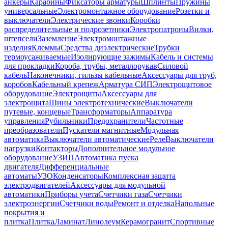
анкеры
Карабины
Фиксаторы арматуры
Шплинты
Пружины
универсальные
Электромонтажное оборудование
Розетки и
выключатели
Электрические звонки
Коробки
распределительные и подрозетники
Электропатроны
Вилки,
штепсели
Заземление
Электромонтажные
изделия
Клеммы
Средства диэлектрические
Трубки
термоусаживаемые
Изолирующие зажимы
Кабель и системы
для прокладки
Короба, трубы, металлорукав
Силовой
кабель
Наконечники, гильзы кабельные
Аксессуары для труб,
коробов
Кабельный крепеж
Арматура СИП
Электрощитовое
оборудование
Электрощиты
Аксессуары для
электрощита
Шины электротехнические
Выключатели
путевые, концевые
Трансформаторы
Аппаратура
управления
Рубильники
Предохранители
Частотные
преобразователи
Пускатели магнитные
Модульная
автоматика
Выключатели автоматические
Реле
Выключатели
нагрузки
Контакторы
Дополнительное модульное
оборудование
УЗИП
Автоматика пуска
двигателя
Дифференциальные
автоматы
УЗО
Конденсаторы
Комплексная защита
электродвигателей
Аксессуары для модульной
автоматики
Приборы учета
Счетчики газа
Счетчики
электроэнергии
Счетчики воды
Ремонт и отделка
Напольные
покрытия и
плитка
Плитка
Ламинат
Линолеум
Керамогранит
Спортивные