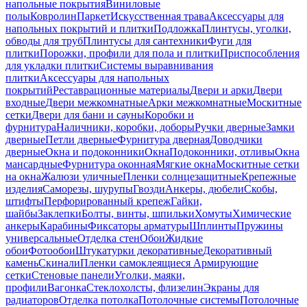
напольные покрытия
Виниловые
полы
Ковролин
Паркет
Искусственная трава
Аксессуары для
напольных покрытий и плитки
Подложка
Плинтусы, уголки,
обводы для труб
Плинтусы для сантехники
Фуги для
плитки
Порожки, профили для пола и плитки
Приспособления
для укладки плитки
Системы выравнивания
плитки
Аксессуары для напольных
покрытий
Реставрационные материалы
Двери и арки
Двери
входные
Двери межкомнатные
Арки межкомнатные
Москитные
сетки
Двери для бани и сауны
Коробки и
фурнитура
Наличники, коробки, доборы
Ручки дверные
Замки
дверные
Петли дверные
Фурнитура дверная
Доводчики
дверные
Окна и подоконники
Окна
Подоконники, отливы
Окна
мансардные
Фурнитура оконная
Мягкие окна
Москитные сетки
на окна
Жалюзи уличные
Пленки солнцезащитные
Крепежные
изделия
Саморезы, шурупы
Гвозди
Анкеры, дюбели
Скобы,
штифты
Перфорированный крепеж
Гайки,
шайбы
Заклепки
Болты, винты, шпильки
Хомуты
Химические
анкеры
Карабины
Фиксаторы арматуры
Шплинты
Пружины
универсальные
Отделка стен
Обои
Жидкие
обои
Фотообои
Штукатурки декоративные
Декоративный
камень
Скинали
Пленки самоклеящиеся
Армирующие
сетки
Стеновые панели
Уголки, маяки,
профили
Вагонка
Стеклохолсты, флизелин
Экраны для
радиаторов
Отделка потолка
Потолочные системы
Потолочные