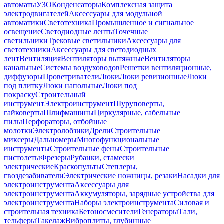
автоматы
УЗО
Конденсаторы
Комплексная защита
электродвигателей
Аксессуары для модульной
автоматики
Светотехника
Промышленное и сигнальное
освещение
Светодиодные ленты
Точечные
светильники
Трековые светильники
Аксессуары для
светотехники
Аксессуары для светодиодных
лент
Вентиляция
Вентиляторы вытяжные
Вентиляторы
канальные
Системы воздуховодов
Решетки вентиляционные,
диффузоры
Проветриватели
Люки
Люки ревизионные
Люки
под плитку
Люки напольные
Люки под
покраску
Строительный
инструмент
Электроинструмент
Шуруповерты,
гайковерты
Шлифмашины
Циркулярные, сабельные
пилы
Перфораторы, отбойные
молотки
Электролобзики
Дрели
Строительные
миксеры
Дальномеры
Многофункциональные
инструменты
Строительные фены
Строительные
пистолеты
Фрезеры
Рубанки, стамески
электрические
Краскопульты
Степлеры,
гвоздезабиватели
Электрические ножницы, резаки
Насадки для
электроинструмента
Аксессуары для
электроинструмента
Аккумуляторы, зарядные устройства для
электроинструмента
Наборы электроинструмента
Силовая и
строительная техника
Бетоносмесители
Генераторы
Тали,
тельферы
Такелаж
Виброплиты, глубинные