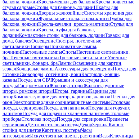
балкона, лоджии
Кресла-мешки для балкона
Кресла подвесные,
стулья садовые
Столы для балкона, лоджии
Шкафы для
балкона, лоджии
Дверцы жалюзийные
Системы хранения для
балкона, лоджии
Журнальные столы, столы-книги
Тумбы для
балкона, лоджии
Кресла-качалки, кресла-маятники
Стулья для
балкона, лоджии
Кресла, пуфы для балкона,
лоджии
Компактные столы для балкона, лоджии
Товары для
дома, бакалея
Освещение
Люстры, потолочные
светильники
Торшеры
Прикроватные лампы,
ночники
Настольные лампы
Споты
Настенные светильники,
бра
Точечные светильники
Трековые светильники
Уличные
светильники, фонари, бра
Лампы
Освещение для картин,
зеркал
Кольцевые лампы
Аксессуары для освещения
Посуда для
готовки
Сковороды, сотейники, воки
Кастрюли, ковши,
казаны
Посуда для СВЧ
Крышки и аксессуары для
посуды
Гастроемкости
Жалюзи, шторы
Жалюзи, рулонные
шторы, римские шторы
Шторы, гардины
Карнизы для
штор
Комплектующие для штор, карнизов, жалюзи
Пленки для
окон
Электроприводные солнцезащитные системы
Столовая
посуда, сервировка
Посуда для напитков
Посуда для горячих
напитков
Посуда для подачи и хранения напитков
Столовые
приборы
Столовая посуда
Посуда для сервировки
Предметы
сервировки
Детская столовая посуда
Декор
Зеркала
Кашпо,
стойки для цветов
Картины, постеры
Часы
интерьерные
Искусственные цветы, растения
Вазы
Ключницы,