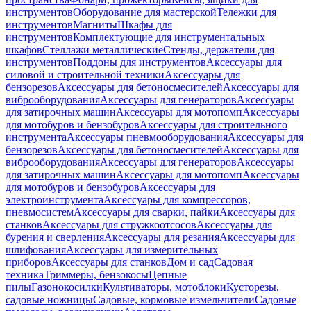
инструментов
Оборудование для мастерской
Тележки для
инструментов
Магниты
Шкафы для
инструментов
Комплектующие для инструментальных
шкафов
Стеллажи металлические
Стенды, держатели для
инструментов
Поддоны для инструментов
Аксессуары для
силовой и строительной техники
Аксессуары для
бензорезов
Аксессуары для бетоносмесителей
Аксессуары для
виброоборудования
Аксессуары для генераторов
Аксессуары
для затирочных машин
Аксессуары для мотопомп
Аксессуары
для мотобуров и бензобуров
Аксессуары для строительного
инструмента
Аксессуары пневмооборудования
Аксессуары для
бензорезов
Аксессуары для бетоносмесителей
Аксессуары для
виброоборудования
Аксессуары для генераторов
Аксессуары
для затирочных машин
Аксессуары для мотопомп
Аксессуары
для мотобуров и бензобуров
Аксессуары для
электроинструмента
Аксессуары для компрессоров,
пневмосистем
Аксессуары для сварки, пайки
Аксессуары для
станков
Аксессуары для стружкоотсосов
Аксессуары для
бурения и сверления
Аксессуары для резания
Аксессуары для
шлифования
Аксессуары для измерительных
приборов
Аксессуары для станков
Дом и сад
Садовая
техника
Триммеры, бензокосы
Цепные
пилы
Газонокосилки
Культиваторы, мотоблоки
Кусторезы,
садовые ножницы
Садовые, кормовые измельчители
Садовые