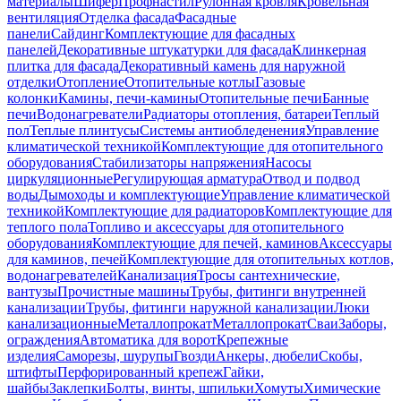
материалы
Шифер
Профнастил
Рулонная кровля
Кровельная
вентиляция
Отделка фасада
Фасадные
панели
Сайдинг
Комплектующие для фасадных
панелей
Декоративные штукатурки для фасада
Клинкерная
плитка для фасада
Декоративный камень для наружной
отделки
Отопление
Отопительные котлы
Газовые
колонки
Камины, печи-камины
Отопительные печи
Банные
печи
Водонагреватели
Радиаторы отопления, батареи
Теплый
пол
Теплые плинтусы
Системы антиобледенения
Управление
климатической техникой
Комплектующие для отопительного
оборудования
Стабилизаторы напряжения
Насосы
циркуляционные
Регулирующая арматура
Отвод и подвод
воды
Дымоходы и комплектующие
Управление климатической
техникой
Комплектующие для радиаторов
Комплектующие для
теплого пола
Топливо и аксессуары для отопительного
оборудования
Комплектующие для печей, каминов
Аксессуары
для каминов, печей
Комплектующие для отопительных котлов,
водонагревателей
Канализация
Тросы сантехнические,
вантузы
Прочистные машины
Трубы, фитинги внутренней
канализации
Трубы, фитинги наружной канализации
Люки
канализационные
Металлопрокат
Металлопрокат
Сваи
Заборы,
ограждения
Автоматика для ворот
Крепежные
изделия
Саморезы, шурупы
Гвозди
Анкеры, дюбели
Скобы,
штифты
Перфорированный крепеж
Гайки,
шайбы
Заклепки
Болты, винты, шпильки
Хомуты
Химические