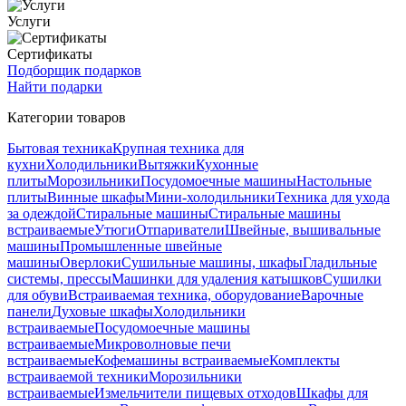
Услуги
Сертификаты
Подборщик подарков
Найти подарки
Категории товаров
Бытовая техника
Крупная техника для
кухни
Холодильники
Вытяжки
Кухонные
плиты
Морозильники
Посудомоечные машины
Настольные
плиты
Винные шкафы
Мини-холодильники
Техника для ухода
за одеждой
Стиральные машины
Стиральные машины
встраиваемые
Утюги
Отпариватели
Швейные, вышивальные
машины
Промышленные швейные
машины
Оверлоки
Сушильные машины, шкафы
Гладильные
системы, прессы
Машинки для удаления катышков
Сушилки
для обуви
Встраиваемая техника, оборудование
Варочные
панели
Духовые шкафы
Холодильники
встраиваемые
Посудомоечные машины
встраиваемые
Микроволновые печи
встраиваемые
Кофемашины встраиваемые
Комплекты
встраиваемой техники
Морозильники
встраиваемые
Измельчители пищевых отходов
Шкафы для