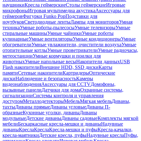
наушники
Кресла геймерские
Столы геймерские
Игровые
микрофоны
Игровая мультимедиа акустика
Аксессуары для
геймеров
Фигурки Funko Pop
Подставки для
ноутбуков
Светодиодные ленты
Лампы для мониторов
Умная
техника
Умные роботы-пылесосы
Умные телевизоры
Умные
стиральные машины
Умные чайники
Умные роботы
кулинарные
Умные вентиляторы
Умные кондиционеры
Умные
обогреватели
Умные увлажнители, очистители воздуха
Умные
отопительные котлы
Умные проветриватели
Умные радиочасы,
метеостанции
Умные кормушки и поилки для
животных
Умные напольные весы
Накопители данных
USB
Flash накопители
Внешние HDD, SSD диски
Карты
памяти
Сетевые накопители
Картридеры
Оптические
диски
Наблюдение и безопасность
Камеры
видеонаблюдения
Аксессуары для CCTV
Домофоны,
вызывные панели
Датчики для дома
Охранные системы,
сигнализации
Системы контроля и управления
доступом
Металлодетекторы
Мебель
Мягкая мебель
Диваны,
тахты
Диваны прямые
Диваны угловые
Диваны П-
образные
Кухонные уголки, диваны
Диваны
модульные
Детские диваны
Диваны садовые
Комплекты мягкой
мебели
Бескаркасные кресла-мешки и диваны
Надувные
диваны
Кресла
Кресла
Кресла-мешки и пуфы
Кресла-качалки,
кресла-маятники
Детские кресла, пуфы
Надувные кресла
Пуфы,
оттоманки
Кресла-кровати
Игровая мебель
Кресла