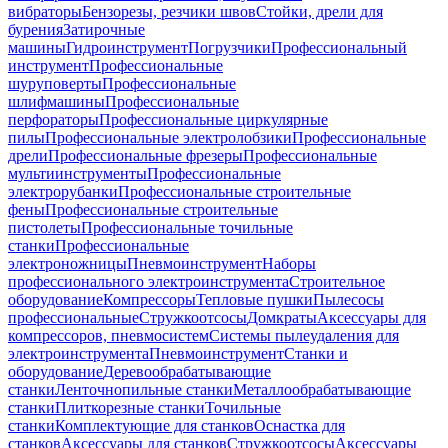
вибраторы
Бензорезы, резчики швов
Стойки, дрели для
бурения
Затирочные
машины
Гидроинструмент
Погрузчики
Профессиональный
инструмент
Профессиональные
шуруповерты
Профессиональные
шлифмашины
Профессиональные
перфораторы
Профессиональные циркулярные
пилы
Профессиональные электролобзики
Профессиональные
дрели
Профессиональные фрезеры
Профессиональные
мультиинструменты
Профессиональные
электрорубанки
Профессиональные строительные
фены
Профессиональные строительные
пистолеты
Профессиональные точильные
станки
Профессиональные
электроножницы
Пневмоинструмент
Наборы
профессионального электроинструмента
Строительное
оборудование
Компрессоры
Тепловые пушки
Пылесосы
профессиональные
Стружкоотсосы
Домкраты
Аксессуары для
компрессоров, пневмосистем
Системы пылеудаления для
электроинструмента
Пневмоинструмент
Станки и
оборудование
Деревообрабатывающие
станки
Ленточнопильные станки
Металлообрабатывающие
станки
Плиткорезные станки
Точильные
станки
Комплектующие для станков
Оснастка для
станков
Аксессуары для станков
Стружкоотсосы
Аксессуары