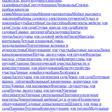
пылесосы, воздуходувки
Аэраторы,
скарификаторы
Снегоуборщики
Дровоколы
Сеялки,
разбрасыватели
семян
Минитракторы
Миникультиваторы
Мойки высокого
давления
Наборы садового электроинструмента
Отдых и
пикник
Батуты
Бассейны
Спа-бассейны
Комплекты мебели для
сада
Столы для сада
Стулья, кресла для сада
Качели
садовые
Гамаки, шезлонги
Раскладушки
Зонты,
тенты
Аксессуары для садовой мебели
Грили
Мангалы,
коптильни
Детская площадка
Сумки-
холодильники
Портативные колонки и
аудиосистемы
Оборудование для участка
Бытовые насосы
Люки
канализационные
Пруды, аксессуары для прудов
Фильтры,
насосы, стерилизаторы для прудов
Компрессоры для
прудов
Станции биологической очистки
Запчасти и
комплектующие для оборудования
Благоустройство
участка
Дачные дома
Беседки
Бани
Хозблоки и
сараи
Аксессуары для озеленения сада
Декор для сада
Почтовые
ящики, таблички
Козырьки
Скворечники, кормушки для
птиц
Домики для насекомых
Фонтаны, скульптуры для
сада
Пруды, аксессуары для прудов
Уличные
обогреватели
Уличные светильники
Противогололедные
реагенты
Декоративный щебень
Сад и огород
Поливочное
оборудование
Садовые опрыскиватели
Шланги для дома и
сада
Парники
Теплицы
Комплектующие для теплиц
Модульные