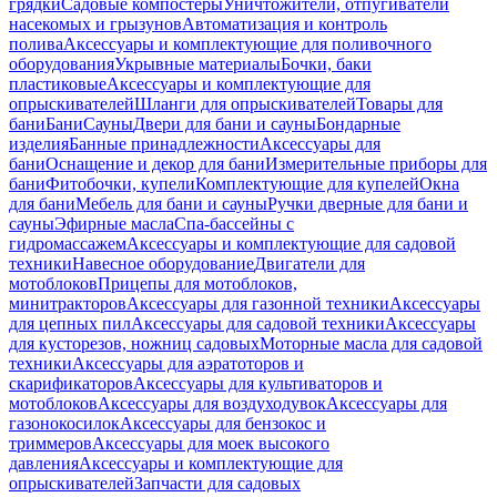
грядки
Садовые компостеры
Уничтожители, отпугиватели
насекомых и грызунов
Автоматизация и контроль
полива
Аксессуары и комплектующие для поливочного
оборудования
Укрывные материалы
Бочки, баки
пластиковые
Аксессуары и комплектующие для
опрыскивателей
Шланги для опрыскивателей
Товары для
бани
Бани
Сауны
Двери для бани и сауны
Бондарные
изделия
Банные принадлежности
Аксессуары для
бани
Оснащение и декор для бани
Измерительные приборы для
бани
Фитобочки, купели
Комплектующие для купелей
Окна
для бани
Мебель для бани и сауны
Ручки дверные для бани и
сауны
Эфирные масла
Спа-бассейны с
гидромассажем
Аксессуары и комплектующие для садовой
техники
Навесное оборудование
Двигатели для
мотоблоков
Прицепы для мотоблоков,
минитракторов
Аксессуары для газонной техники
Аксессуары
для цепных пил
Аксессуары для садовой техники
Аксессуары
для кусторезов, ножниц садовых
Моторные масла для садовой
техники
Аксессуары для аэратоторов и
скарификаторов
Аксессуары для культиваторов и
мотоблоков
Аксессуары для воздуходувок
Аксессуары для
газонокосилок
Аксессуары для бензокос и
триммеров
Аксессуары для моек высокого
давления
Аксессуары и комплектующие для
опрыскивателей
Запчасти для садовых