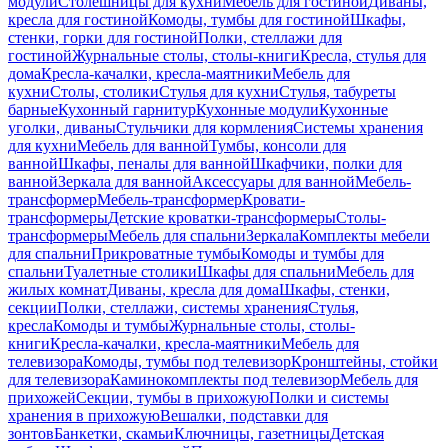
модули
Столешницы для кухни
Мебель для гостиной
Диваны,
кресла для гостиной
Комоды, тумбы для гостиной
Шкафы,
стенки, горки для гостиной
Полки, стеллажи для
гостиной
Журнальные столы, столы-книги
Кресла, стулья для
дома
Кресла-качалки, кресла-маятники
Мебель для
кухни
Столы, столики
Стулья для кухни
Стулья, табуреты
барные
Кухонный гарнитур
Кухонные модули
Кухонные
уголки, диваны
Стульчики для кормления
Системы хранения
для кухни
Мебель для ванной
Тумбы, консоли для
ванной
Шкафы, пеналы для ванной
Шкафчики, полки для
ванной
Зеркала для ванной
Аксессуары для ванной
Мебель-
трансформер
Мебель-трансформер
Кровати-
трансформеры
Детские кроватки-трансформеры
Столы-
трансформеры
Мебель для спальни
Зеркала
Комплекты мебели
для спальни
Прикроватные тумбы
Комоды и тумбы для
спальни
Туалетные столики
Шкафы для спальни
Мебель для
жилых комнат
Диваны, кресла для дома
Шкафы, стенки,
секции
Полки, стеллажи, системы хранения
Стулья,
кресла
Комоды и тумбы
Журнальные столы, столы-
книги
Кресла-качалки, кресла-маятники
Мебель для
телевизора
Комоды, тумбы под телевизор
Кронштейны, стойки
для телевизора
Каминокомплекты под телевизор
Мебель для
прихожей
Секции, тумбы в прихожую
Полки и системы
хранения в прихожую
Вешалки, подставки для
зонтов
Банкетки, скамьи
Ключницы, газетницы
Детская