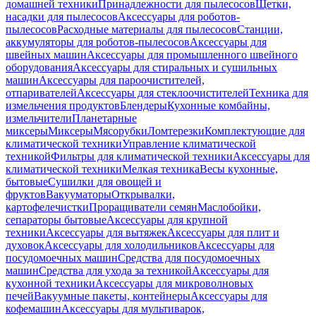
домашней техники
Принадлежности для пылесосов
Щетки,
насадки для пылесосов
Аксессуары для роботов-
пылесосов
Расходные материалы для пылесосов
Станции,
аккумуляторы для роботов-пылесосов
Аксессуары для
швейных машин
Аксессуары для промышленного швейного
оборудования
Аксессуары для стиральных и сушильных
машин
Аксессуары для пароочистителей,
отпаривателей
Аксессуары для стеклоочистителей
Техника для
измельчения продуктов
Блендеры
Кухонные комбайны,
измельчители
Планетарные
миксеры
Миксеры
Мясорубки
Ломтерезки
Комплектующие для
климатической техники
Управление климатической
техникой
Фильтры для климатической техники
Аксессуары для
климатической техники
Мелкая техника
Весы кухонные,
бытовые
Сушилки для овощей и
фруктов
Вакууматоры
Открывалки,
картофелечистки
Проращиватели семян
Маслобойки,
сепараторы бытовые
Аксессуары для крупной
техники
Аксессуары для вытяжек
Аксессуары для плит и
духовок
Аксессуары для холодильников
Аксессуары для
посудомоечных машин
Средства для посудомоечных
машин
Средства для ухода за техникой
Аксессуары для
кухонной техники
Аксессуары для микроволновых
печей
Вакуумные пакеты, контейнеры
Аксессуары для
кофемашин
Аксессуары для мультиварок,