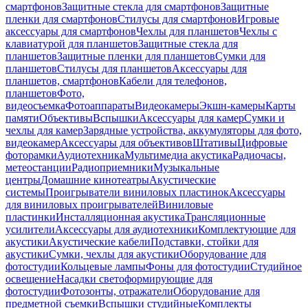
смартфонов
Защитные стекла для смартфонов
Защитные
пленки для смартфонов
Стилусы для смартфонов
Игровые
аксессуары для смартфонов
Чехлы для планшетов
Чехлы с
клавиатурой для планшетов
Защитные стекла для
планшетов
Защитные пленки для планшетов
Сумки для
планшетов
Стилусы для планшетов
Аксессуары для
планшетов, смартфонов
Кабели для телефонов,
планшетов
Фото,
видеосъемка
Фотоаппараты
Видеокамеры
Экшн-камеры
Карты
памяти
Объективы
Вспышки
Аксессуары для камер
Сумки и
чехлы для камер
Зарядные устройства, аккумуляторы для фото,
видеокамер
Аксессуары для объективов
Штативы
Цифровые
фоторамки
Аудиотехника
Мультимедиа акустика
Радиочасы,
метеостанции
Радиоприемники
Музыкальные
центры
Домашние кинотеатры
Акустические
системы
Проигрыватели виниловых пластинок
Аксессуары
для виниловых проигрывателей
Виниловые
пластинки
Инсталляционная акустика
Трансляционные
усилители
Аксессуары для аудиотехники
Комплектующие для
акустики
Акустические кабели
Подставки, стойки для
акустики
Сумки, чехлы для акустики
Оборудование для
фотостудии
Кольцевые лампы
Фоны для фотостудии
Студийное
освещение
Насадки светоформирующие для
фотостудии
Фотозонты, отражатели
Оборудование для
предметной съемки
Вспышки студийные
Комплекты