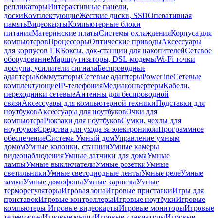
репликаторы
Интерактивные панели,
доски
Комплектующие
Жесткие диски, SSD
Оперативная
память
Видеокарты
Компьютерные блоки
питания
Материнские платы
Системы охлаждения
Корпуса для
компьютеров
Процессоры
Оптические приводы
Аксессуары
для корпусов ПК
Боксы, док-станции для накопителей
Сетевое
оборудование
Маршрутизаторы, DSL-модемы
Wi-Fi точки
доступа, усилители сигнала
Беспроводные
адаптеры
Коммутаторы
Сетевые адаптеры
Powerline
Сетевые
комплектующие
IP-телефония
Медиаконвертеры
Кабели,
переходники сетевые
Антенны для беспроводной
связи
Аксессуары для компьютерной техники
Подставки для
ноутбуков
Аксессуары для ноутбуков
Очки для
компьютера
Рюкзаки для ноутбуков
Сумки, чехлы для
ноутбуков
Средства для ухода за электроникой
Программное
обеспечение
Система Умный дом
Управление умным
домом
Умные колонки, станции
Умные камеры
видеонаблюдения
Умные датчики для дома
Умные
лампы
Умные выключатели
Умные розетки
Умные
светильники
Умные светодиодные ленты
Умные реле
Умные
замки
Умные домофоны
Умные карнизы
Умные
терморегуляторы
Игровая зона
Игровые приставки
Игры для
приставок
Игровые контроллеры
Игровые ноутбуки
Игровые
компьютеры
Игровые видеокарты
Игровые мониторы
Игровые
телевизоры
Игровые мыши
Игровые клавиатуры
Игровые