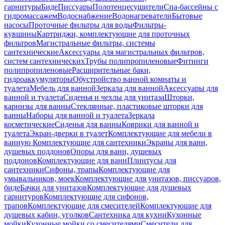
гарнитуры
Биде
Писсуары
Полотенцесушители
Спа-бассейны с
гидромассажем
Водоснабжение
Водонагреватели
Бытовые
насосы
Проточные фильтры для воды
Фильтры-
кувшины
Картриджи, комплектующие для проточных
фильтров
Магистральные фильтры, системы
сантехнические
Аксессуары для магистральных фильтров,
систем сантехнических
Трубы полипропиленовые
Фитинги
полипропиленовые
Расширительные баки,
гидроаккумуляторы
Обустройство ванной комнаты и
туалета
Мебель для ванной
Зеркала для ванной
Аксессуары для
ванной и туалета
Сиденья и чехлы для унитаза
Шторки,
карнизы для ванны
Стеклянные, пластиковые шторки для
ванны
Наборы для ванной и туалета
Зеркала
косметические
Сиденья для ванны
Коврики для ванной и
туалета
Экран-дверки в туалет
Комплектующие для мебели в
ванную
Комплектующие для сантехники
Экраны для ванн,
душевых поддонов
Опоры для ванн, душевых
поддонов
Комплектующие для ванн
Плинтусы для
сантехники
Сифоны, трапы
Комплектующие для
умывальников, моек
Комплектующие для унитазов, писсуаров,
биде
Бачки для унитазов
Комплектующие для душевых
гарнитуров
Комплектующие для сифонов,
трапов
Комплектующие для смесителей
Комплектующие для
душевых кабин, уголков
Сантехника для кухни
Кухонные
мойки
Кухонные мойки со смесителями
Смесители для