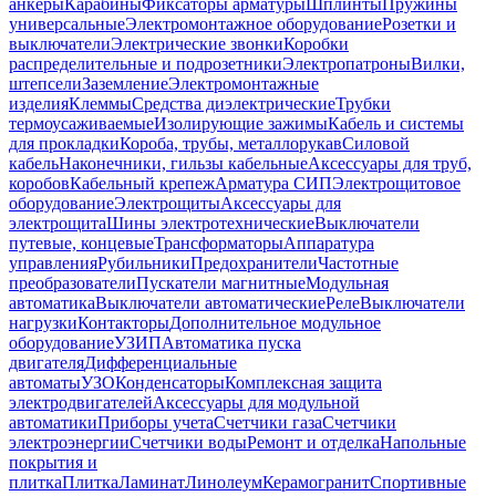
анкеры
Карабины
Фиксаторы арматуры
Шплинты
Пружины
универсальные
Электромонтажное оборудование
Розетки и
выключатели
Электрические звонки
Коробки
распределительные и подрозетники
Электропатроны
Вилки,
штепсели
Заземление
Электромонтажные
изделия
Клеммы
Средства диэлектрические
Трубки
термоусаживаемые
Изолирующие зажимы
Кабель и системы
для прокладки
Короба, трубы, металлорукав
Силовой
кабель
Наконечники, гильзы кабельные
Аксессуары для труб,
коробов
Кабельный крепеж
Арматура СИП
Электрощитовое
оборудование
Электрощиты
Аксессуары для
электрощита
Шины электротехнические
Выключатели
путевые, концевые
Трансформаторы
Аппаратура
управления
Рубильники
Предохранители
Частотные
преобразователи
Пускатели магнитные
Модульная
автоматика
Выключатели автоматические
Реле
Выключатели
нагрузки
Контакторы
Дополнительное модульное
оборудование
УЗИП
Автоматика пуска
двигателя
Дифференциальные
автоматы
УЗО
Конденсаторы
Комплексная защита
электродвигателей
Аксессуары для модульной
автоматики
Приборы учета
Счетчики газа
Счетчики
электроэнергии
Счетчики воды
Ремонт и отделка
Напольные
покрытия и
плитка
Плитка
Ламинат
Линолеум
Керамогранит
Спортивные