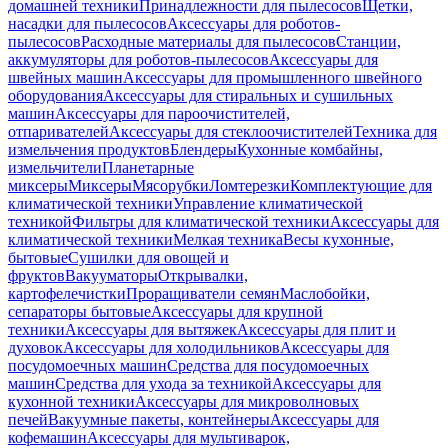
домашней техники
Принадлежности для пылесосов
Щетки,
насадки для пылесосов
Аксессуары для роботов-
пылесосов
Расходные материалы для пылесосов
Станции,
аккумуляторы для роботов-пылесосов
Аксессуары для
швейных машин
Аксессуары для промышленного швейного
оборудования
Аксессуары для стиральных и сушильных
машин
Аксессуары для пароочистителей,
отпаривателей
Аксессуары для стеклоочистителей
Техника для
измельчения продуктов
Блендеры
Кухонные комбайны,
измельчители
Планетарные
миксеры
Миксеры
Мясорубки
Ломтерезки
Комплектующие для
климатической техники
Управление климатической
техникой
Фильтры для климатической техники
Аксессуары для
климатической техники
Мелкая техника
Весы кухонные,
бытовые
Сушилки для овощей и
фруктов
Вакууматоры
Открывалки,
картофелечистки
Проращиватели семян
Маслобойки,
сепараторы бытовые
Аксессуары для крупной
техники
Аксессуары для вытяжек
Аксессуары для плит и
духовок
Аксессуары для холодильников
Аксессуары для
посудомоечных машин
Средства для посудомоечных
машин
Средства для ухода за техникой
Аксессуары для
кухонной техники
Аксессуары для микроволновых
печей
Вакуумные пакеты, контейнеры
Аксессуары для
кофемашин
Аксессуары для мультиварок,