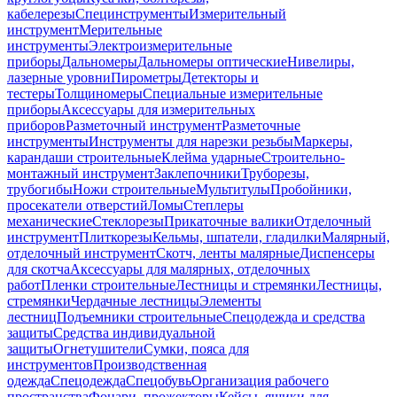
кабелерезы
Специнструменты
Измерительный
инструмент
Мерительные
инструменты
Электроизмерительные
приборы
Дальномеры
Дальномеры оптические
Нивелиры,
лазерные уровни
Пирометры
Детекторы и
тестеры
Толщиномеры
Специальные измерительные
приборы
Аксессуары для измерительных
приборов
Разметочный инструмент
Разметочные
инструменты
Инструменты для нарезки резьбы
Маркеры,
карандаши строительные
Клейма ударные
Строительно-
монтажный инструмент
Заклепочники
Труборезы,
трубогибы
Ножи строительные
Мультитулы
Пробойники,
просекатели отверстий
Ломы
Степлеры
механические
Стеклорезы
Прикаточные валики
Отделочный
инструмент
Плиткорезы
Кельмы, шпатели, гладилки
Малярный,
отделочный инструмент
Скотч, ленты малярные
Диспенсеры
для скотча
Аксессуары для малярных, отделочных
работ
Пленки строительные
Лестницы и стремянки
Лестницы,
стремянки
Чердачные лестницы
Элементы
лестниц
Подъемники строительные
Спецодежда и средства
защиты
Средства индивидуальной
защиты
Огнетушители
Сумки, пояса для
инструментов
Производственная
одежда
Спецодежда
Спецобувь
Организация рабочего
пространства
Фонари, прожекторы
Кейсы, ящики для