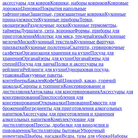
аксессуары для ковров
Коврики, наборы ковриков
Ковровые
дорожки
Циновки
Покрытия напольные
тафтинговые
Защитные, грязезащитные коврики
Кухонные
принадлежности
Кухонные приборы
Терки,
овощерезки
Разделочные доски
Кухонные термометры,
таймеры
Дуршлаги, сита, воронки
Формы, приборы для
приготовления
Молотки для мяса, тендерайзеры
Кухонные
мелочи
Миски
Кухонный текстиль
Кухонные фартуки,
прихватки
Кухонные полотенца
Скатерти, сервировочные
салфетки
Организация хранения на кухне
Посуда для
хранения
Органайзеры для кухни
Органайзеры для
специй
Посуда для ланча
Полки и аксессуары на
рейлинги
Рейлинги для кухни
Одноразовая посуда,
упаковка
Вакуумные пакеты,
контейнеры
Бакалея
Кофе
Чай
Цикорий, какао, горячий
шоколад
Сиропы и топпинги
Консервирование и
дистилляция
Автоклавы для консервирования
Аксессуары для
консервирования
Приспособления для
консервирования
Открывалки
Пивоварни
Емкости для
брожения
Ингредиенты для приготовления алкогольных
напитков
Аксессуары для приготовления и хранения
алкогольных напитков
Комплектующие для
дистилляторов
Прессы, дробилки для виноделия и
пивоварения
Дистилляторы бытовые
Уборочный
инвентарь
Швабры, насадки
Ведра, тазы для уборки
Наборы