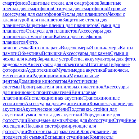
смартфонов
Защитные стекла для смартфонов
Защитные
пленки для смартфонов
Стилусы для смартфонов
Игровые
аксессуары для смартфонов
Чехлы для планшетов
Чехлы с
клавиатурой для планшетов
Защитные стекла для
планшетов
Защитные пленки для планшетов
Сумки для
планшетов
Стилусы для планшетов
Аксессуары для
планшетов, смартфонов
Кабели для телефонов,
планшетов
Фото,
видеосъемка
Фотоаппараты
Видеокамеры
Экшн-камеры
Карты
памяти
Объективы
Вспышки
Аксессуары для камер
Сумки и
чехлы для камер
Зарядные устройства, аккумуляторы для фото,
видеокамер
Аксессуары для объективов
Штативы
Цифровые
фоторамки
Аудиотехника
Мультимедиа акустика
Радиочасы,
метеостанции
Радиоприемники
Музыкальные
центры
Домашние кинотеатры
Акустические
системы
Проигрыватели виниловых пластинок
Аксессуары
для виниловых проигрывателей
Виниловые
пластинки
Инсталляционная акустика
Трансляционные
усилители
Аксессуары для аудиотехники
Комплектующие для
акустики
Акустические кабели
Подставки, стойки для
акустики
Сумки, чехлы для акустики
Оборудование для
фотостудии
Кольцевые лампы
Фоны для фотостудии
Студийное
освещение
Насадки светоформирующие для
фотостудии
Фотозонты, отражатели
Оборудование для
предметной съемки
Вспышки студийные
Комплекты