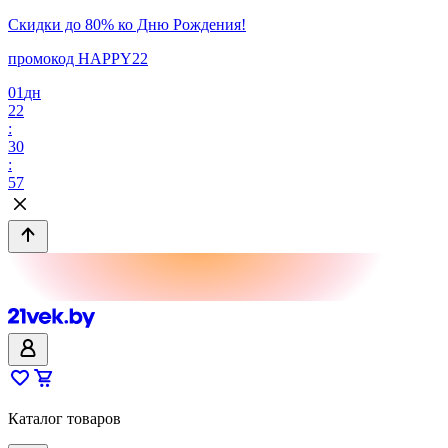
Скидки до 80% ко Дню Рождения!
промокод HAPPY22
01
дн
22
:
30
:
57
Каталог товаров