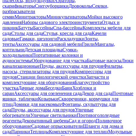
пылесосы, воздуходувки
Аэраторы,
скарификаторы
Снегоуборщики
Дровоколы
Сеялки,
разбрасыватели
семян
Минитракторы
Миникультиваторы
Мойки высокого
давления
Наборы садового электроинструмента
Отдых и
пикник
Батуты
Бассейны
Спа-бассейны
Комплекты мебели для
сада
Столы для сада
Стулья, кресла для сада
Качели
садовые
Гамаки, шезлонги
Раскладушки
Зонты,
тенты
Аксессуары для садовой мебели
Грили
Мангалы,
коптильни
Детская площадка
Сумки-
холодильники
Портативные колонки и
аудиосистемы
Оборудование для участка
Бытовые насосы
Люки
канализационные
Пруды, аксессуары для прудов
Фильтры,
насосы, стерилизаторы для прудов
Компрессоры для
прудов
Станции биологической очистки
Запчасти и
комплектующие для оборудования
Благоустройство
участка
Дачные дома
Беседки
Бани
Хозблоки и
сараи
Аксессуары для озеленения сада
Декор для сада
Почтовые
ящики, таблички
Козырьки
Скворечники, кормушки для
птиц
Домики для насекомых
Фонтаны, скульптуры для
сада
Пруды, аксессуары для прудов
Уличные
обогреватели
Уличные светильники
Противогололедные
реагенты
Декоративный щебень
Сад и огород
Поливочное
оборудование
Садовые опрыскиватели
Шланги для дома и
сада
Парники
Теплицы
Комплектующие для теплиц
Модульные