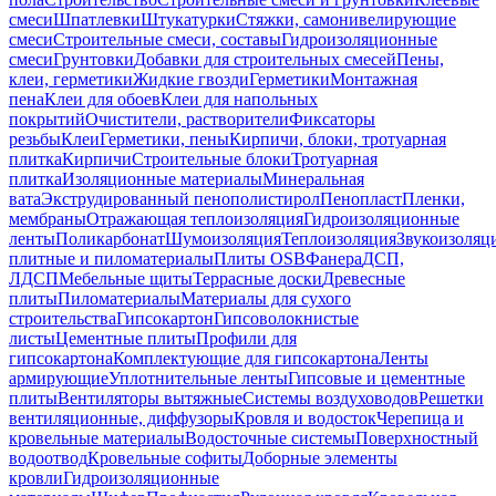
смеси
Шпатлевки
Штукатурки
Стяжки, самонивелирующие
смеси
Строительные смеси, составы
Гидроизоляционные
смеси
Грунтовки
Добавки для строительных смесей
Пены,
клеи, герметики
Жидкие гвозди
Герметики
Монтажная
пена
Клеи для обоев
Клеи для напольных
покрытий
Очистители, растворители
Фиксаторы
резьбы
Клеи
Герметики, пены
Кирпичи, блоки, тротуарная
плитка
Кирпичи
Строительные блоки
Тротуарная
плитка
Изоляционные материалы
Минеральная
вата
Экструдированный пенополистирол
Пенопласт
Пленки,
мембраны
Отражающая теплоизоляция
Гидроизоляционные
ленты
Поликарбонат
Шумоизоляция
Теплоизоляция
Звукоизоляц
плитные и пиломатериалы
Плиты OSB
Фанера
ДСП,
ЛДСП
Мебельные щиты
Террасные доски
Древесные
плиты
Пиломатериалы
Материалы для сухого
строительства
Гипсокартон
Гипсоволокнистые
листы
Цементные плиты
Профили для
гипсокартона
Комплектующие для гипсокартона
Ленты
армирующие
Уплотнительные ленты
Гипсовые и цементные
плиты
Вентиляторы вытяжные
Системы воздуховодов
Решетки
вентиляционные, диффузоры
Кровля и водосток
Черепица и
кровельные материалы
Водосточные системы
Поверхностный
водоотвод
Кровельные софиты
Доборные элементы
кровли
Гидроизоляционные