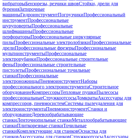
вибраторы
Бензорезы, резчики швов
Стойки, дрели для
бурения
Затирочные
машины
Гидроинструмент
Погрузчики
Профессиональный
инструмент
Профессиональные
шуруповерты
Профессиональные
шлифмашины
Профессиональные
перфораторы
Профессиональные циркулярные
пилы
Профессиональные электролобзики
Профессиональные
дрели
Профессиональные фрезеры
Профессиональные
мультиинструменты
Профессиональные
электрорубанки
Профессиональные строительные
фены
Профессиональные строительные
пистолеты
Профессиональные точильные
станки
Профессиональные
электроножницы
Пневмоинструмент
Наборы
профессионального электроинструмента
Строительное
оборудование
Компрессоры
Тепловые пушки
Пылесосы
профессиональные
Стружкоотсосы
Домкраты
Аксессуары для
компрессоров, пневмосистем
Системы пылеудаления для
электроинструмента
Пневмоинструмент
Станки и
оборудование
Деревообрабатывающие
станки
Ленточнопильные станки
Металлообрабатывающие
станки
Плиткорезные станки
Точильные
станки
Комплектующие для станков
Оснастка для
станков
Аксессуары для станков
Стружкоотсосы
Аксессуары