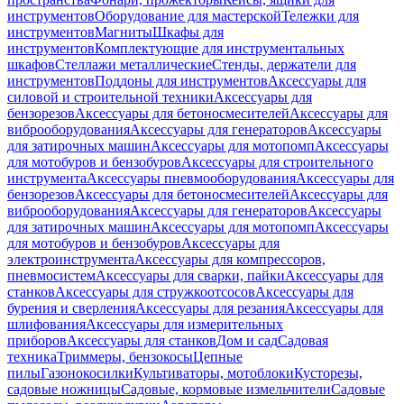
инструментов
Оборудование для мастерской
Тележки для
инструментов
Магниты
Шкафы для
инструментов
Комплектующие для инструментальных
шкафов
Стеллажи металлические
Стенды, держатели для
инструментов
Поддоны для инструментов
Аксессуары для
силовой и строительной техники
Аксессуары для
бензорезов
Аксессуары для бетоносмесителей
Аксессуары для
виброоборудования
Аксессуары для генераторов
Аксессуары
для затирочных машин
Аксессуары для мотопомп
Аксессуары
для мотобуров и бензобуров
Аксессуары для строительного
инструмента
Аксессуары пневмооборудования
Аксессуары для
бензорезов
Аксессуары для бетоносмесителей
Аксессуары для
виброоборудования
Аксессуары для генераторов
Аксессуары
для затирочных машин
Аксессуары для мотопомп
Аксессуары
для мотобуров и бензобуров
Аксессуары для
электроинструмента
Аксессуары для компрессоров,
пневмосистем
Аксессуары для сварки, пайки
Аксессуары для
станков
Аксессуары для стружкоотсосов
Аксессуары для
бурения и сверления
Аксессуары для резания
Аксессуары для
шлифования
Аксессуары для измерительных
приборов
Аксессуары для станков
Дом и сад
Садовая
техника
Триммеры, бензокосы
Цепные
пилы
Газонокосилки
Культиваторы, мотоблоки
Кусторезы,
садовые ножницы
Садовые, кормовые измельчители
Садовые