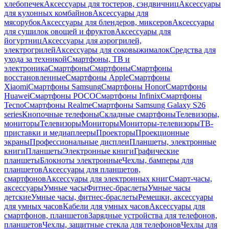
хлебопечек
Аксессуары для тостеров, сэндвичниц
Аксессуары
для кухонных комбайнов
Аксессуары для
мясорубок
Аксессуары для блендеров, миксеров
Аксессуары
для сушилок овощей и фруктов
Аксессуары для
йогуртниц
Аксессуары для аэрогрилей,
электрогрилей
Аксессуары для соковыжималок
Средства для
ухода за техникой
Смартфоны, ТВ и
электроника
Смартфоны
Смартфоны
Смартфоны
восстановленные
Смартфоны Apple
Смартфоны
Xiaomi
Смартфоны Samsung
Смартфоны Honor
Смартфоны
Huawei
Смартфоны POCO
Смартфоны Infinix
Смартфоны
Tecno
Смартфоны Realme
Смартфоны Samsung Galaxy S26
series
Кнопочные телефоны
Складные смартфоны
Телевизоры,
мониторы
Телевизоры
Мониторы
Мониторы-телевизоры
ТВ-
приставки и медиаплееры
Проекторы
Проекционные
экраны
Профессиональные дисплеи
Планшеты, электронные
книги
Планшеты
Электронные книги
Графические
планшеты
Блокноты электронные
Чехлы, бамперы для
планшетов
Аксессуары для планшетов,
смартфонов
Аксессуары для электронных книг
Смарт-часы,
аксессуары
Умные часы
Фитнес-браслеты
Умные часы
детские
Умные часы, фитнес-браслеты
Ремешки, аксессуары
для умных часов
Кабели для умных часов
Аксессуары для
смартфонов, планшетов
Зарядные устройства для телефонов,
планшетов
Чехлы, защитные стекла для телефонов
Чехлы для