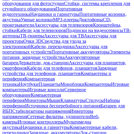
оборудования для фотостудии
Стойки, системы крепления для
студийного оборудования
Портативная
аудиотехника
Наушники и гарнитуры
Портативные колонки,
акустика
Умные колонки
MP3-плееры
Диктофоны
CD-
проигрыватели
Аксессуары для телевизоров
Кронштейны,
стойки
Кабели для телевизоров
Подписки на видеосервисы
ТВ-
антенны
ТВ-тюнеры
Аксессуары для ТВ
Аксессуары для
проектора
Очки 3D
Средства для ухода за
электроникой
Кабели, переходники
Аксессуары для
портативных устройств
Портативные аккумуляторы
Элементы
питания, зарядные устройства
Аккумуляторные
батареи
Держатели, док-станции
Аксессуары для планшетов,
смартфонов
Кабели для телефонов, планшетов
Зарядные
устройства для телефонов, планшетов
Компьютеры и
периферия
Компьютерная
техника
Ноутбуки
Планшеты
Моноблоки
Компьютеры
Игровые
компьютеры
Игровые консоли
Серверное
оборудование
Компьютерная
периферия
Мониторы
Мыши
Клавиатуры
Стилусы
Наборы
периферии
Источники бесперебойного питания
Батареи для
ИБП
Стабилизаторы напряжения
Инверторы
напряжения
Сетевые фильтры, удлинители
Веб-
камеры
Игровые контроллеры
Мультимедиа
акустика
Наушники и гарнитуры
Компьютерные кабели,
переходники
Зарядные, аккумуляторы
Док-станции,