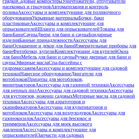
грядки
Садовые компостеры
Уничтожители, отпугиватели
насекомых и грызунов
Автоматизация и контроль
полива
Аксессуары и комплектующие для поливочного
оборудования
Укрывные материалы
Бочки, баки
пластиковые
Аксессуары и комплектующие для
опрыскивателей
Шланги для опрыскивателей
Товары для
бани
Бани
Сауны
Двери для бани и сауны
Бондарные
изделия
Банные принадлежности
Аксессуары для
бани
Оснащение и декор для бани
Измерительные приборы для
бани
Фитобочки, купели
Комплектующие для купелей
Окна
для бани
Мебель для бани и сауны
Ручки дверные для бани и
сауны
Эфирные масла
Спа-бассейны с
гидромассажем
Аксессуары и комплектующие для садовой
техники
Навесное оборудование
Двигатели для
мотоблоков
Прицепы для мотоблоков,
минитракторов
Аксессуары для газонной техники
Аксессуары
для цепных пил
Аксессуары для садовой техники
Аксессуары
для кусторезов, ножниц садовых
Моторные масла для садовой
техники
Аксессуары для аэратоторов и
скарификаторов
Аксессуары для культиваторов и
мотоблоков
Аксессуары для воздуходувок
Аксессуары для
газонокосилок
Аксессуары для бензокос и
триммеров
Аксессуары для моек высокого
давления
Аксессуары и комплектующие для
опрыскивателей
Запчасти для садовых