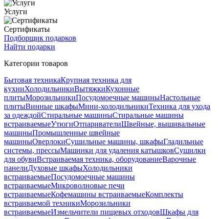
Услуги
Сертификаты
Подборщик подарков
Найти подарки
Категории товаров
Бытовая техника
Крупная техника для
кухни
Холодильники
Вытяжки
Кухонные
плиты
Морозильники
Посудомоечные машины
Настольные
плиты
Винные шкафы
Мини-холодильники
Техника для ухода
за одеждой
Стиральные машины
Стиральные машины
встраиваемые
Утюги
Отпариватели
Швейные, вышивальные
машины
Промышленные швейные
машины
Оверлоки
Сушильные машины, шкафы
Гладильные
системы, прессы
Машинки для удаления катышков
Сушилки
для обуви
Встраиваемая техника, оборудование
Варочные
панели
Духовые шкафы
Холодильники
встраиваемые
Посудомоечные машины
встраиваемые
Микроволновые печи
встраиваемые
Кофемашины встраиваемые
Комплекты
встраиваемой техники
Морозильники
встраиваемые
Измельчители пищевых отходов
Шкафы для