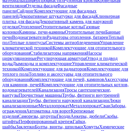
материалы
Шифер
Профнастил
Рулонная кровля
Кровельная
вентиляция
Отделка фасада
Фасадные
панели
Сайдинг
Комплектующие для фасадных
панелей
Декоративные штукатурки для фасада
Клинкерная
плитка для фасада
Декоративный камень для наружной
отделки
Отопление
Отопительные котлы
Газовые
колонки
Камины, печи-камины
Отопительные печи
Банные
печи
Водонагреватели
Радиаторы отопления, батареи
Теплый
пол
Теплые плинтусы
Системы антиобледенения
Управление
климатической техникой
Комплектующие для отопительного
оборудования
Стабилизаторы напряжения
Насосы
циркуляционные
Регулирующая арматура
Отвод и подвод
воды
Дымоходы и комплектующие
Управление климатической
техникой
Комплектующие для радиаторов
Комплектующие для
теплого пола
Топливо и аксессуары для отопительного
оборудования
Комплектующие для печей, каминов
Аксессуары
для каминов, печей
Комплектующие для отопительных котлов,
водонагревателей
Канализация
Тросы сантехнические,
вантузы
Прочистные машины
Трубы, фитинги внутренней
канализации
Трубы, фитинги наружной канализации
Люки
канализационные
Металлопрокат
Металлопрокат
Сваи
Заборы,
ограждения
Автоматика для ворот
Крепежные
изделия
Саморезы, шурупы
Гвозди
Анкеры, дюбели
Скобы,
штифты
Перфорированный крепеж
Гайки,
шайбы
Заклепки
Болты, винты, шпильки
Хомуты
Химические