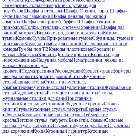
геймерские
Столы геймерские
Подставки для
ноутбуков
Шкафы и стеллажи
Шкафы
Стенки, горки
Шкафы-
купе
Шкафы-гармошки
Шкафы-пеналы для жилой
комнаты
Шкафы с витриной, буфеты
Шкафы, секции в
прихожую
Полки, стеллажи, системы хранения
Шкафы для
ванной комнаты
Вешалки, подставки для зонтов
Комоды,
тумбы
Комоды
Тумбы
Прикроватные тумбы
Обувницы, тумбы в
прихожую
Комоды, тумбы для ванной
Пеленальные столики,
комоды
Тумбы под ТВ
Комоды пластиковые
Кровати и
матрасы
Матрасы
Кровати
Детские кровати
Кроватки для
новорожденных
Надувная мебель
Наматрасники, чехлы на
матрас
Основания для
кроватей
Подматрасники
Раскладушки
Кровати-трансформеры,
шкафы-кровати
Кровати-домики
Столы
Кухонные
столы
Барные столы
Столы письменные,
компьютерные
Детские столы
Туалетные столики
Журнальные
столы
Садовые столы
Растущие столы и парты
Столы,
журнальные столики для бани
Приставные
столики
Консольные столики
Обеденные группы
Столы-
книги
Стулья
Кухонные стулья, табуреты
Барные стулья,
табуреты
Компьютерные кресла, стулья
Геймерские
кресла
Детские стулья, табуреты
Банкетки, скамьи
Садовые
кресла, стулья, табуреты
Стулья, табуреты для бани
Стульчики
для кормления
Кухня
Кухонный гарнитур
Кухонные