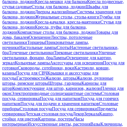
балкона, лоджии
Кресла-мешки для балкона
Кресла подвесные,
стулья садовые
Столы для балкона, лоджии
Шкафы для
балкона, лоджии
Дверцы жалюзийные
Системы хранения для
балкона, лоджии
Журнальные столы, столы-книги
Тумбы для
балкона, лоджии
Кресла-качалки, кресла-маятники
Стулья для
балкона, лоджии
Кресла, пуфы для балкона,
лоджии
Компактные столы для балкона, лоджии
Товары для
дома, бакалея
Освещение
Люстры, потолочные
светильники
Торшеры
Прикроватные лампы,
ночники
Настольные лампы
Споты
Настенные светильники,
бра
Точечные светильники
Трековые светильники
Уличные
светильники, фонари, бра
Лампы
Освещение для картин,
зеркал
Кольцевые лампы
Аксессуары для освещения
Посуда для
готовки
Сковороды, сотейники, воки
Кастрюли, ковши,
казаны
Посуда для СВЧ
Крышки и аксессуары для
посуды
Гастроемкости
Жалюзи, шторы
Жалюзи, рулонные
шторы, римские шторы
Шторы, гардины
Карнизы для
штор
Комплектующие для штор, карнизов, жалюзи
Пленки для
окон
Электроприводные солнцезащитные системы
Столовая
посуда, сервировка
Посуда для напитков
Посуда для горячих
напитков
Посуда для подачи и хранения напитков
Столовые
приборы
Столовая посуда
Посуда для сервировки
Предметы
сервировки
Детская столовая посуда
Декор
Зеркала
Кашпо,
стойки для цветов
Картины, постеры
Часы
интерьерные
Искусственные цветы, растения
Вазы
Ключницы,