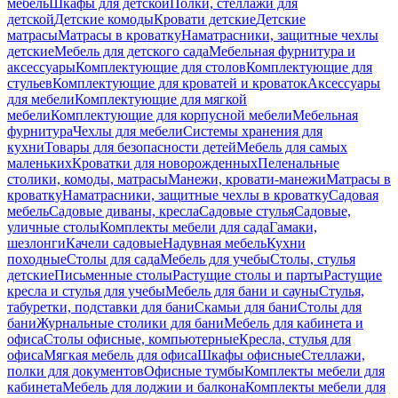
мебель
Шкафы для детской
Полки, стеллажи для
детской
Детские комоды
Кровати детские
Детские
матрасы
Матрасы в кроватку
Наматрасники, защитные чехлы
детские
Мебель для детского сада
Мебельная фурнитура и
аксессуары
Комплектующие для столов
Комплектующие для
стульев
Комплектующие для кроватей и кроваток
Аксессуары
для мебели
Комплектующие для мягкой
мебели
Комплектующие для корпусной мебели
Мебельная
фурнитура
Чехлы для мебели
Системы хранения для
кухни
Товары для безопасности детей
Мебель для самых
маленьких
Кроватки для новорожденных
Пеленальные
столики, комоды, матрасы
Манежи, кровати-манежи
Матрасы в
кроватку
Наматрасники, защитные чехлы в кроватку
Садовая
мебель
Садовые диваны, кресла
Садовые стулья
Садовые,
уличные столы
Комплекты мебели для сада
Гамаки,
шезлонги
Качели садовые
Надувная мебель
Кухни
походные
Столы для сада
Мебель для учебы
Столы, стулья
детские
Письменные столы
Растущие столы и парты
Растущие
кресла и стулья для учебы
Мебель для бани и сауны
Стулья,
табуретки, подставки для бани
Скамьи для бани
Столы для
бани
Журнальные столики для бани
Мебель для кабинета и
офиса
Столы офисные, компьютерные
Кресла, стулья для
офиса
Мягкая мебель для офиса
Шкафы офисные
Стеллажи,
полки для документов
Офисные тумбы
Комплекты мебели для
кабинета
Мебель для лоджии и балкона
Комплекты мебели для