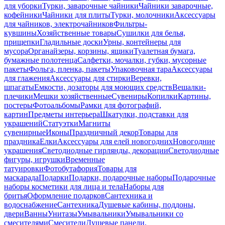
для уборки
Турки, заварочные чайники
Чайники заварочные,
кофейники
Чайники для плиты
Турки, молочники
Аксессуары
для чайников, электрочайников
Фильтры-
кувшины
Хозяйственные товары
Сушилки для белья,
прищепки
Гладильные доски
Урны, контейнеры для
мусора
Органайзеры, корзины, ящики
Туалетная бумага,
бумажные полотенца
Салфетки, мочалки, губки, мусорные
пакеты
Фольга, пленка, пакеты
Упаковочная тара
Аксессуары
для глажения
Аксессуары для стирки
Веревки,
шпагаты
Емкости, дозаторы для моющих средств
Вешалки-
плечики
Мешки хозяйственные
Сувениры
Копилки
Картины,
постеры
Фотоальбомы
Рамки для фотографий,
картин
Предметы интерьера
Шкатулки, подставки для
украшений
Статуэтки
Магниты
сувенирные
Иконы
Праздничный декор
Товары для
праздника
Елки
Аксессуары для елей новогодних
Новогодние
украшения
Светодиодные гирлянды, декорации
Светодиодные
фигуры, игрушки
Временные
татуировки
Фотобутафория
Товары для
маскарада
Подарки
Подарки, подарочные наборы
Подарочные
наборы косметики для лица и тела
Наборы для
бритья
Оформление подарков
Сантехника и
водоснабжение
Сантехника
Душевые кабины, поддоны,
двери
Ванны
Унитазы
Умывальники
Умывальники со
смесителями
Смесители
Душевые панели,