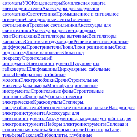
автоматы
УЗО
Конденсаторы
Комплексная защита
электродвигателей
Аксессуары для модульной
автоматики
Светотехника
Промышленное и сигнальное
освещение
Светодиодные ленты
Точечные
светильники
Трековые светильники
Аксессуары для
светотехники
Аксессуары для светодиодных
лент
Вентиляция
Вентиляторы вытяжные
Вентиляторы
канальные
Системы воздуховодов
Решетки вентиляционные,
диффузоры
Проветриватели
Люки
Люки ревизионные
Люки
под плитку
Люки напольные
Люки под
покраску
Строительный
инструмент
Электроинструмент
Шуруповерты,
гайковерты
Шлифмашины
Циркулярные, сабельные
пилы
Перфораторы, отбойные
молотки
Электролобзики
Дрели
Строительные
миксеры
Дальномеры
Многофункциональные
инструменты
Строительные фены
Строительные
пистолеты
Фрезеры
Рубанки, стамески
электрические
Краскопульты
Степлеры,
гвоздезабиватели
Электрические ножницы, резаки
Насадки для
электроинструмента
Аксессуары для
электроинструмента
Аккумуляторы, зарядные устройства для
электроинструмента
Наборы электроинструмента
Силовая и
строительная техника
Бетоносмесители
Генераторы
Тали,
тельферы
Такелаж
Виброплиты, глубинные