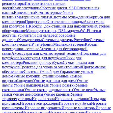
репликаторы
Интерактивные панели,
доски
Комплектующие
Жесткие диски, SSD
Оперативная
память
Видеокарты
Компьютерные блоки
питания
Материнские платы
Системы охлаждения
Корпуса для
компьютеров
Процессоры
Оптические приводы
Аксессуары
для корпусов ПК
Боксы, док-станции для накопителей
Сетевое
оборудование
Маршрутизаторы, DSL-модемы
Wi-Fi точки
доступа, усилители сигнала
Беспроводные
адаптеры
Коммутаторы
Сетевые адаптеры
Powerline
Сетевые
комплектующие
IP-телефония
Медиаконвертеры
Кабели,
переходники сетевые
Антенны для беспроводной
связи
Аксессуары для компьютерной техники
Подставки для
ноутбуков
Аксессуары для ноутбуков
Очки для
компьютера
Рюкзаки для ноутбуков
Сумки, чехлы для
ноутбуков
Средства для ухода за электроникой
Программное
обеспечение
Система Умный дом
Управление умным
домом
Умные колонки, станции
Умные камеры
видеонаблюдения
Умные датчики для дома
Умные
лампы
Умные выключатели
Умные розетки
Умные
светильники
Умные светодиодные ленты
Умные реле
Умные
замки
Умные домофоны
Умные карнизы
Умные
терморегуляторы
Игровая зона
Игровые приставки
Игры для
приставок
Игровые контроллеры
Игровые ноутбуки
Игровые
компьютеры
Игровые видеокарты
Игровые мониторы
Игровые
телевизоры
Игровые мыши
Игровые клавиатуры
Игровые