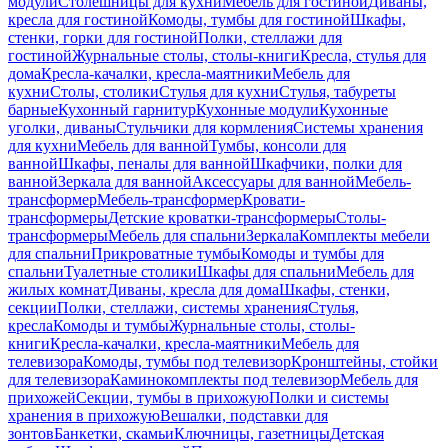
модули
Столешницы для кухни
Мебель для гостиной
Диваны,
кресла для гостиной
Комоды, тумбы для гостиной
Шкафы,
стенки, горки для гостиной
Полки, стеллажи для
гостиной
Журнальные столы, столы-книги
Кресла, стулья для
дома
Кресла-качалки, кресла-маятники
Мебель для
кухни
Столы, столики
Стулья для кухни
Стулья, табуреты
барные
Кухонный гарнитур
Кухонные модули
Кухонные
уголки, диваны
Стульчики для кормления
Системы хранения
для кухни
Мебель для ванной
Тумбы, консоли для
ванной
Шкафы, пеналы для ванной
Шкафчики, полки для
ванной
Зеркала для ванной
Аксессуары для ванной
Мебель-
трансформер
Мебель-трансформер
Кровати-
трансформеры
Детские кроватки-трансформеры
Столы-
трансформеры
Мебель для спальни
Зеркала
Комплекты мебели
для спальни
Прикроватные тумбы
Комоды и тумбы для
спальни
Туалетные столики
Шкафы для спальни
Мебель для
жилых комнат
Диваны, кресла для дома
Шкафы, стенки,
секции
Полки, стеллажи, системы хранения
Стулья,
кресла
Комоды и тумбы
Журнальные столы, столы-
книги
Кресла-качалки, кресла-маятники
Мебель для
телевизора
Комоды, тумбы под телевизор
Кронштейны, стойки
для телевизора
Каминокомплекты под телевизор
Мебель для
прихожей
Секции, тумбы в прихожую
Полки и системы
хранения в прихожую
Вешалки, подставки для
зонтов
Банкетки, скамьи
Ключницы, газетницы
Детская