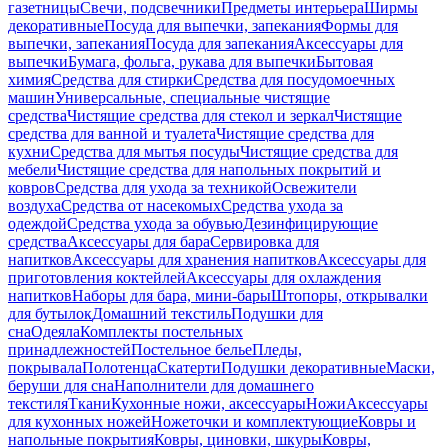
газетницы
Свечи, подсвечники
Предметы интерьера
Ширмы
декоративные
Посуда для выпечки, запекания
Формы для
выпечки, запекания
Посуда для запекания
Аксессуары для
выпечки
Бумага, фольга, рукава для выпечки
Бытовая
химия
Средства для стирки
Средства для посудомоечных
машин
Универсальные, специальные чистящие
средства
Чистящие средства для стекол и зеркал
Чистящие
средства для ванной и туалета
Чистящие средства для
кухни
Средства для мытья посуды
Чистящие средства для
мебели
Чистящие средства для напольных покрытий и
ковров
Средства для ухода за техникой
Освежители
воздуха
Средства от насекомых
Средства ухода за
одеждой
Средства ухода за обувью
Дезинфицирующие
средства
Аксессуары для бара
Сервировка для
напитков
Аксессуары для хранения напитков
Аксессуары для
приготовления коктейлей
Аксессуары для охлаждения
напитков
Наборы для бара, мини-бары
Штопоры, открывалки
для бутылок
Домашний текстиль
Подушки для
сна
Одеяла
Комплекты постельных
принадлежностей
Постельное белье
Пледы,
покрывала
Полотенца
Скатерти
Подушки декоративные
Маски,
беруши для сна
Наполнители для домашнего
текстиля
Ткани
Кухонные ножи, аксессуары
Ножи
Аксессуары
для кухонных ножей
Ножеточки и комплектующие
Ковры и
напольные покрытия
Ковры, циновки, шкуры
Ковры,