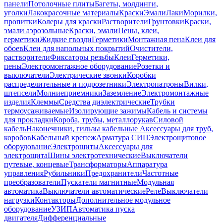
панели
Потолочные плиты
Багеты, молдинги,
уголки
Лакокрасочные материалы
Краски
Эмали
Лаки
Морилки,
пропитки
Колеры для краски
Растворители
Грунтовки
Краски,
эмали аэрозольные
Краски, эмали
Пены, клеи,
герметики
Жидкие гвозди
Герметики
Монтажная пена
Клеи для
обоев
Клеи для напольных покрытий
Очистители,
растворители
Фиксаторы резьбы
Клеи
Герметики,
пены
Электромонтажное оборудование
Розетки и
выключатели
Электрические звонки
Коробки
распределительные и подрозетники
Электропатроны
Вилки,
штепсели
Молниеприемники
Заземление
Электромонтажные
изделия
Клеммы
Средства диэлектрические
Трубки
термоусаживаемые
Изолирующие зажимы
Кабель и системы
для прокладки
Короба, трубы, металлорукав
Силовой
кабель
Наконечники, гильзы кабельные
Аксессуары для труб,
коробов
Кабельный крепеж
Арматура СИП
Электрощитовое
оборудование
Электрощиты
Аксессуары для
электрощита
Шины электротехнические
Выключатели
путевые, концевые
Трансформаторы
Аппаратура
управления
Рубильники
Предохранители
Частотные
преобразователи
Пускатели магнитные
Модульная
автоматика
Выключатели автоматические
Реле
Выключатели
нагрузки
Контакторы
Дополнительное модульное
оборудование
УЗИП
Автоматика пуска
двигателя
Дифференциальные