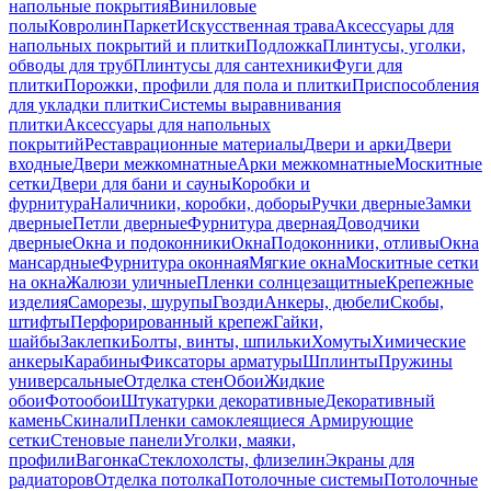
напольные покрытия
Виниловые
полы
Ковролин
Паркет
Искусственная трава
Аксессуары для
напольных покрытий и плитки
Подложка
Плинтусы, уголки,
обводы для труб
Плинтусы для сантехники
Фуги для
плитки
Порожки, профили для пола и плитки
Приспособления
для укладки плитки
Системы выравнивания
плитки
Аксессуары для напольных
покрытий
Реставрационные материалы
Двери и арки
Двери
входные
Двери межкомнатные
Арки межкомнатные
Москитные
сетки
Двери для бани и сауны
Коробки и
фурнитура
Наличники, коробки, доборы
Ручки дверные
Замки
дверные
Петли дверные
Фурнитура дверная
Доводчики
дверные
Окна и подоконники
Окна
Подоконники, отливы
Окна
мансардные
Фурнитура оконная
Мягкие окна
Москитные сетки
на окна
Жалюзи уличные
Пленки солнцезащитные
Крепежные
изделия
Саморезы, шурупы
Гвозди
Анкеры, дюбели
Скобы,
штифты
Перфорированный крепеж
Гайки,
шайбы
Заклепки
Болты, винты, шпильки
Хомуты
Химические
анкеры
Карабины
Фиксаторы арматуры
Шплинты
Пружины
универсальные
Отделка стен
Обои
Жидкие
обои
Фотообои
Штукатурки декоративные
Декоративный
камень
Скинали
Пленки самоклеящиеся
Армирующие
сетки
Стеновые панели
Уголки, маяки,
профили
Вагонка
Стеклохолсты, флизелин
Экраны для
радиаторов
Отделка потолка
Потолочные системы
Потолочные