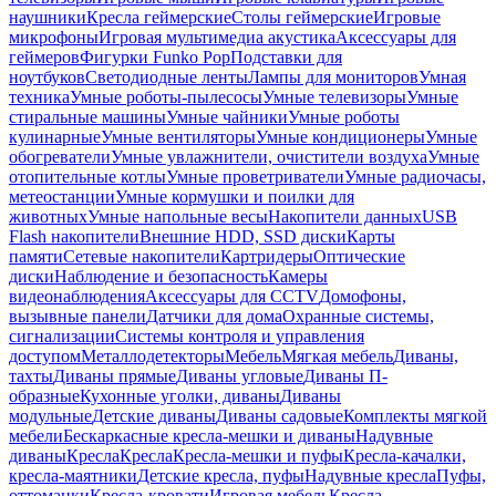
наушники
Кресла геймерские
Столы геймерские
Игровые
микрофоны
Игровая мультимедиа акустика
Аксессуары для
геймеров
Фигурки Funko Pop
Подставки для
ноутбуков
Светодиодные ленты
Лампы для мониторов
Умная
техника
Умные роботы-пылесосы
Умные телевизоры
Умные
стиральные машины
Умные чайники
Умные роботы
кулинарные
Умные вентиляторы
Умные кондиционеры
Умные
обогреватели
Умные увлажнители, очистители воздуха
Умные
отопительные котлы
Умные проветриватели
Умные радиочасы,
метеостанции
Умные кормушки и поилки для
животных
Умные напольные весы
Накопители данных
USB
Flash накопители
Внешние HDD, SSD диски
Карты
памяти
Сетевые накопители
Картридеры
Оптические
диски
Наблюдение и безопасность
Камеры
видеонаблюдения
Аксессуары для CCTV
Домофоны,
вызывные панели
Датчики для дома
Охранные системы,
сигнализации
Системы контроля и управления
доступом
Металлодетекторы
Мебель
Мягкая мебель
Диваны,
тахты
Диваны прямые
Диваны угловые
Диваны П-
образные
Кухонные уголки, диваны
Диваны
модульные
Детские диваны
Диваны садовые
Комплекты мягкой
мебели
Бескаркасные кресла-мешки и диваны
Надувные
диваны
Кресла
Кресла
Кресла-мешки и пуфы
Кресла-качалки,
кресла-маятники
Детские кресла, пуфы
Надувные кресла
Пуфы,
оттоманки
Кресла-кровати
Игровая мебель
Кресла