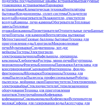
подогрева посуды
Винные шкафы встраиваемые
Вакуумные
упаковщики встраиваемые
Пароварки
встраиваемые
Климатическая техника
Вентиляторы
бытовые
Кондиционеры, сплит-системы
Охладители
воздуха
Водонагреватели
Увлажнители, очистители
воздуха
Камины, печи-камины
Обогреватели
Тепловые
завесы
Тепловые
пушки
Биокамины
Проветриватели
Отопительные печи
Банные
печи
Порталы для каминов
Вентиляторы вытяжные
Метеостанции
Газовые баллоны бытовые
Техника для
приготовления еды
Аэрогрили
Микроволновые
печи
Мультиварки
Сэндвичницы, хот-дог
мейкеры
Тостеры
Электрогрили,
электрошашлычницы
Вафельницы, орешницы,
кексницы
Хлебопечки
Ростеры, мини-печи
Йогуртницы,
мороженицы
Фризеры
Блинницы
Пароварки
Автоклавы для
консервирования
Сыроварни
Фритюрницы, фондю-
фритюрницы
Яйцеварки
Попкорницы
Техника для
дома
Пылесосы
Пылесосы профессиональные
Роботы-
пылесосы, мойщики окон
Пароочистители
Электровеники,
электрошвабры
Стеклоочистители
Стерилизационное
оборудование
Техника для приготовления
напитков
Электрочайники
Кофеварки,
кофемашины
Соковыжималки
Кофемолки
Вспениватели
молока
Сифоны для газирования воды
Аксессуары для