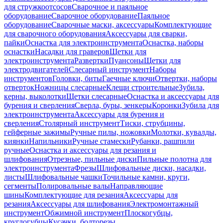
для стружкоотсосов
Сварочное и паяльное
оборудование
Сварочное оборудование
Паяльное
оборудование
Сварочные маски, аксессуары
Комплектующие
для сварочного оборудования
Аксессуары для сварки,
пайки
Оснастка для электроинструмента
Оснастка, наборы
оснастки
Насадки для граверов
Щетки для
электроинструмента
Развертки
Пуансоны
Щетки для
электродвигателей
Слесарный инструмент
Наборы
инструментов
Головки, биты
Гаечные ключи
Отвертки, наборы
отверток
Ножницы слесарные
Клещи строительные
Зубила,
керны, выколотки
Щетки слесарные
Оснастка и аксессуары для
бурения и сверления
Сверла, буры, зенкеры
Коронки
Зубила для
электроинструмента
Аксессуары для бурения и
сверления
Столярный инструмент
Тиски, струбцины,
гейферные зажимы
Ручные пилы, ножовки
Молотки, кувалды,
киянки
Напильники
Ручные стамески
Рубанки, рашпили
ручные
Оснастка и аксессуары для резания и
шлифования
Отрезные, пильные диски
Пильные полотна для
электроинструмента
Фрезы
Шлифовальные диски, насадки,
листы
Шлифовальные чашки
Точильные камни, круги,
сегменты
Полировальные валы
Направляющие
шины
Комплектующие для резания
Аксессуары для
резания
Аксессуары для шлифования
Электромонтажный
инструмент
Обжимной инструмент
Плоскогубцы,
круглогубцы
Кусачки, болторезы,