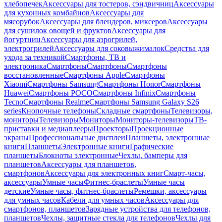
хлебопечек
Аксессуары для тостеров, сэндвичниц
Аксессуары
для кухонных комбайнов
Аксессуары для
мясорубок
Аксессуары для блендеров, миксеров
Аксессуары
для сушилок овощей и фруктов
Аксессуары для
йогуртниц
Аксессуары для аэрогрилей,
электрогрилей
Аксессуары для соковыжималок
Средства для
ухода за техникой
Смартфоны, ТВ и
электроника
Смартфоны
Смартфоны
Смартфоны
восстановленные
Смартфоны Apple
Смартфоны
Xiaomi
Смартфоны Samsung
Смартфоны Honor
Смартфоны
Huawei
Смартфоны POCO
Смартфоны Infinix
Смартфоны
Tecno
Смартфоны Realme
Смартфоны Samsung Galaxy S26
series
Кнопочные телефоны
Складные смартфоны
Телевизоры,
мониторы
Телевизоры
Мониторы
Мониторы-телевизоры
ТВ-
приставки и медиаплееры
Проекторы
Проекционные
экраны
Профессиональные дисплеи
Планшеты, электронные
книги
Планшеты
Электронные книги
Графические
планшеты
Блокноты электронные
Чехлы, бамперы для
планшетов
Аксессуары для планшетов,
смартфонов
Аксессуары для электронных книг
Смарт-часы,
аксессуары
Умные часы
Фитнес-браслеты
Умные часы
детские
Умные часы, фитнес-браслеты
Ремешки, аксессуары
для умных часов
Кабели для умных часов
Аксессуары для
смартфонов, планшетов
Зарядные устройства для телефонов,
планшетов
Чехлы, защитные стекла для телефонов
Чехлы для