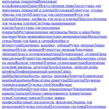
напольные покрытия
Виниловые
полы
Ковролин
Паркет
Искусственная трава
Аксессуары для
напольных покрытий и плитки
Подложка
Плинтусы, уголки,
обводы для труб
Плинтусы для сантехники
Фуги для
плитки
Порожки, профили для пола и плитки
Приспособления
для укладки плитки
Системы выравнивания
плитки
Аксессуары для напольных
покрытий
Реставрационные материалы
Двери и арки
Двери
входные
Двери межкомнатные
Арки межкомнатные
Москитные
сетки
Двери для бани и сауны
Коробки и
фурнитура
Наличники, коробки, доборы
Ручки дверные
Замки
дверные
Петли дверные
Фурнитура дверная
Доводчики
дверные
Окна и подоконники
Окна
Подоконники, отливы
Окна
мансардные
Фурнитура оконная
Мягкие окна
Москитные сетки
на окна
Жалюзи уличные
Пленки солнцезащитные
Крепежные
изделия
Саморезы, шурупы
Гвозди
Анкеры, дюбели
Скобы,
штифты
Перфорированный крепеж
Гайки,
шайбы
Заклепки
Болты, винты, шпильки
Хомуты
Химические
анкеры
Карабины
Фиксаторы арматуры
Шплинты
Пружины
универсальные
Отделка стен
Обои
Жидкие
обои
Фотообои
Штукатурки декоративные
Декоративный
камень
Скинали
Пленки самоклеящиеся
Армирующие
сетки
Стеновые панели
Уголки, маяки,
профили
Вагонка
Стеклохолсты, флизелин
Экраны для
радиаторов
Отделка потолка
Потолочные системы
Потолочные