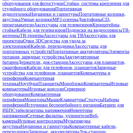
оборудования для фотостудии
Стойки, системы крепления для
студийного оборудования
Портативная
аудиотехника
Наушники и гарнитуры
Портативные колонки,
акустика
Умные колонки
MP3-плееры
Диктофоны
CD-
проигрыватели
Аксессуары для телевизоров
Кронштейны,
стойки
Кабели для телевизоров
Подписки на видеосервисы
ТВ-
антенны
ТВ-тюнеры
Аксессуары для ТВ
Аксессуары для
проектора
Очки 3D
Средства для ухода за
электроникой
Кабели, переходники
Аксессуары для
портативных устройств
Портативные аккумуляторы
Элементы
питания, зарядные устройства
Аккумуляторные
батареи
Держатели, док-станции
Аксессуары для планшетов,
смартфонов
Кабели для телефонов, планшетов
Зарядные
устройства для телефонов, планшетов
Компьютеры и
периферия
Компьютерная
техника
Ноутбуки
Планшеты
Моноблоки
Компьютеры
Игровые
компьютеры
Игровые консоли
Серверное
оборудование
Компьютерная
периферия
Мониторы
Мыши
Клавиатуры
Стилусы
Наборы
периферии
Источники бесперебойного питания
Батареи для
ИБП
Стабилизаторы напряжения
Инверторы
напряжения
Сетевые фильтры, удлинители
Веб-
камеры
Игровые контроллеры
Мультимедиа
акустика
Наушники и гарнитуры
Компьютерные кабели,
переходники
Зарядные, аккумуляторы
Док-станции,