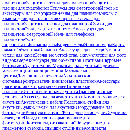
смартфонов
Защитные стекла для смартфонов
Защитные
пленки для смартфонов
Стилусы для смартфонов
Игровые
аксессуары для смартфонов
Чехлы для планшетов
Чехлы с
клавиатурой для планшетов
Защитные стекла для
планшетов
Защитные пленки для планшетов
Сумки для
планшетов
Стилусы для планшетов
Аксессуары для
планшетов, смартфонов
Кабели для телефонов,
планшетов
Фото,
видеосъемка
Фотоаппараты
Видеокамеры
Экшн-камеры
Карты
памяти
Объективы
Вспышки
Аксессуары для камер
Сумки и
чехлы для камер
Зарядные устройства, аккумуляторы для фото,
видеокамер
Аксессуары для объективов
Штативы
Цифровые
фоторамки
Аудиотехника
Мультимедиа акустика
Радиочасы,
метеостанции
Радиоприемники
Музыкальные
центры
Домашние кинотеатры
Акустические
системы
Проигрыватели виниловых пластинок
Аксессуары
для виниловых проигрывателей
Виниловые
пластинки
Инсталляционная акустика
Трансляционные
усилители
Аксессуары для аудиотехники
Комплектующие для
акустики
Акустические кабели
Подставки, стойки для
акустики
Сумки, чехлы для акустики
Оборудование для
фотостудии
Кольцевые лампы
Фоны для фотостудии
Студийное
освещение
Насадки светоформирующие для
фотостудии
Фотозонты, отражатели
Оборудование для
предметной съемки
Вспышки студийные
Комплекты