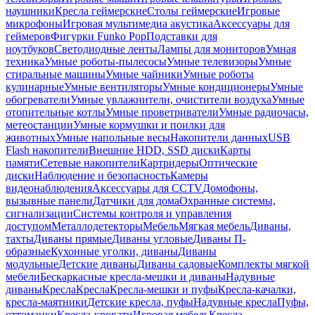
наушники
Кресла геймерские
Столы геймерские
Игровые
микрофоны
Игровая мультимедиа акустика
Аксессуары для
геймеров
Фигурки Funko Pop
Подставки для
ноутбуков
Светодиодные ленты
Лампы для мониторов
Умная
техника
Умные роботы-пылесосы
Умные телевизоры
Умные
стиральные машины
Умные чайники
Умные роботы
кулинарные
Умные вентиляторы
Умные кондиционеры
Умные
обогреватели
Умные увлажнители, очистители воздуха
Умные
отопительные котлы
Умные проветриватели
Умные радиочасы,
метеостанции
Умные кормушки и поилки для
животных
Умные напольные весы
Накопители данных
USB
Flash накопители
Внешние HDD, SSD диски
Карты
памяти
Сетевые накопители
Картридеры
Оптические
диски
Наблюдение и безопасность
Камеры
видеонаблюдения
Аксессуары для CCTV
Домофоны,
вызывные панели
Датчики для дома
Охранные системы,
сигнализации
Системы контроля и управления
доступом
Металлодетекторы
Мебель
Мягкая мебель
Диваны,
тахты
Диваны прямые
Диваны угловые
Диваны П-
образные
Кухонные уголки, диваны
Диваны
модульные
Детские диваны
Диваны садовые
Комплекты мягкой
мебели
Бескаркасные кресла-мешки и диваны
Надувные
диваны
Кресла
Кресла
Кресла-мешки и пуфы
Кресла-качалки,
кресла-маятники
Детские кресла, пуфы
Надувные кресла
Пуфы,
оттоманки
Кресла-кровати
Игровая мебель
Кресла