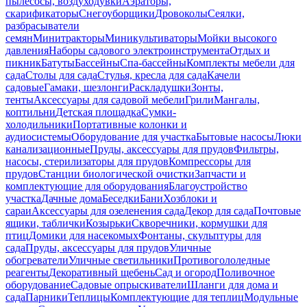
пылесосы, воздуходувки
Аэраторы,
скарификаторы
Снегоуборщики
Дровоколы
Сеялки,
разбрасыватели
семян
Минитракторы
Миникультиваторы
Мойки высокого
давления
Наборы садового электроинструмента
Отдых и
пикник
Батуты
Бассейны
Спа-бассейны
Комплекты мебели для
сада
Столы для сада
Стулья, кресла для сада
Качели
садовые
Гамаки, шезлонги
Раскладушки
Зонты,
тенты
Аксессуары для садовой мебели
Грили
Мангалы,
коптильни
Детская площадка
Сумки-
холодильники
Портативные колонки и
аудиосистемы
Оборудование для участка
Бытовые насосы
Люки
канализационные
Пруды, аксессуары для прудов
Фильтры,
насосы, стерилизаторы для прудов
Компрессоры для
прудов
Станции биологической очистки
Запчасти и
комплектующие для оборудования
Благоустройство
участка
Дачные дома
Беседки
Бани
Хозблоки и
сараи
Аксессуары для озеленения сада
Декор для сада
Почтовые
ящики, таблички
Козырьки
Скворечники, кормушки для
птиц
Домики для насекомых
Фонтаны, скульптуры для
сада
Пруды, аксессуары для прудов
Уличные
обогреватели
Уличные светильники
Противогололедные
реагенты
Декоративный щебень
Сад и огород
Поливочное
оборудование
Садовые опрыскиватели
Шланги для дома и
сада
Парники
Теплицы
Комплектующие для теплиц
Модульные