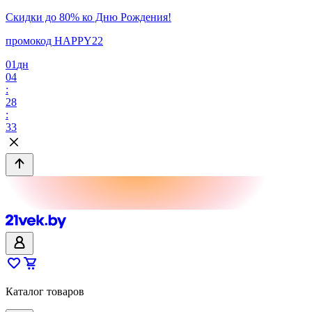
Скидки до 80% ко Дню Рождения!
промокод HAPPY22
01
дн
04
:
28
:
33
Каталог товаров