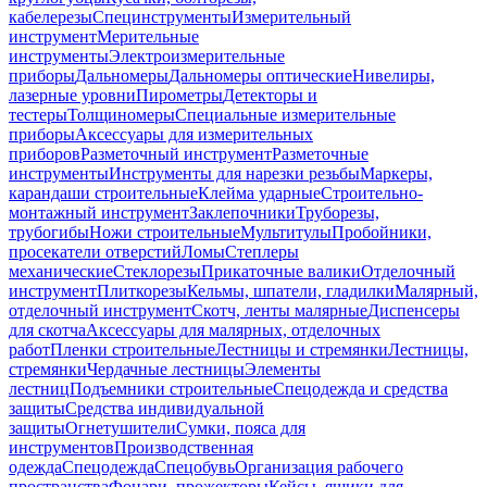
кабелерезы
Специнструменты
Измерительный
инструмент
Мерительные
инструменты
Электроизмерительные
приборы
Дальномеры
Дальномеры оптические
Нивелиры,
лазерные уровни
Пирометры
Детекторы и
тестеры
Толщиномеры
Специальные измерительные
приборы
Аксессуары для измерительных
приборов
Разметочный инструмент
Разметочные
инструменты
Инструменты для нарезки резьбы
Маркеры,
карандаши строительные
Клейма ударные
Строительно-
монтажный инструмент
Заклепочники
Труборезы,
трубогибы
Ножи строительные
Мультитулы
Пробойники,
просекатели отверстий
Ломы
Степлеры
механические
Стеклорезы
Прикаточные валики
Отделочный
инструмент
Плиткорезы
Кельмы, шпатели, гладилки
Малярный,
отделочный инструмент
Скотч, ленты малярные
Диспенсеры
для скотча
Аксессуары для малярных, отделочных
работ
Пленки строительные
Лестницы и стремянки
Лестницы,
стремянки
Чердачные лестницы
Элементы
лестниц
Подъемники строительные
Спецодежда и средства
защиты
Средства индивидуальной
защиты
Огнетушители
Сумки, пояса для
инструментов
Производственная
одежда
Спецодежда
Спецобувь
Организация рабочего
пространства
Фонари, прожекторы
Кейсы, ящики для