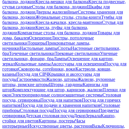
балкона, лоджии
Кресла-мешки для балкона
Кресла подвесные,
стулья садовые
Столы для балкона, лоджии
Шкафы для
балкона, лоджии
Дверцы жалюзийные
Системы хранения для
балкона, лоджии
Журнальные столы, столы-книги
Тумбы для
балкона, лоджии
Кресла-качалки, кресла-маятники
Стулья для
балкона, лоджии
Кресла, пуфы для балкона,
лоджии
Компактные столы для балкона, лоджии
Товары для
дома, бакалея
Освещение
Люстры, потолочные
светильники
Торшеры
Прикроватные лампы,
ночники
Настольные лампы
Споты
Настенные светильники,
бра
Точечные светильники
Трековые светильники
Уличные
светильники, фонари, бра
Лампы
Освещение для картин,
зеркал
Кольцевые лампы
Аксессуары для освещения
Посуда для
готовки
Сковороды, сотейники, воки
Кастрюли, ковши,
казаны
Посуда для СВЧ
Крышки и аксессуары для
посуды
Гастроемкости
Жалюзи, шторы
Жалюзи, рулонные
шторы, римские шторы
Шторы, гардины
Карнизы для
штор
Комплектующие для штор, карнизов, жалюзи
Пленки для
окон
Электроприводные солнцезащитные системы
Столовая
посуда, сервировка
Посуда для напитков
Посуда для горячих
напитков
Посуда для подачи и хранения напитков
Столовые
приборы
Столовая посуда
Посуда для сервировки
Предметы
сервировки
Детская столовая посуда
Декор
Зеркала
Кашпо,
стойки для цветов
Картины, постеры
Часы
интерьерные
Искусственные цветы, растения
Вазы
Ключницы,