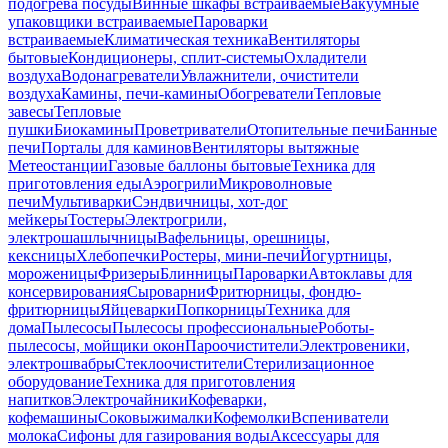
подогрева посуды
Винные шкафы встраиваемые
Вакуумные
упаковщики встраиваемые
Пароварки
встраиваемые
Климатическая техника
Вентиляторы
бытовые
Кондиционеры, сплит-системы
Охладители
воздуха
Водонагреватели
Увлажнители, очистители
воздуха
Камины, печи-камины
Обогреватели
Тепловые
завесы
Тепловые
пушки
Биокамины
Проветриватели
Отопительные печи
Банные
печи
Порталы для каминов
Вентиляторы вытяжные
Метеостанции
Газовые баллоны бытовые
Техника для
приготовления еды
Аэрогрили
Микроволновые
печи
Мультиварки
Сэндвичницы, хот-дог
мейкеры
Тостеры
Электрогрили,
электрошашлычницы
Вафельницы, орешницы,
кексницы
Хлебопечки
Ростеры, мини-печи
Йогуртницы,
мороженицы
Фризеры
Блинницы
Пароварки
Автоклавы для
консервирования
Сыроварни
Фритюрницы, фондю-
фритюрницы
Яйцеварки
Попкорницы
Техника для
дома
Пылесосы
Пылесосы профессиональные
Роботы-
пылесосы, мойщики окон
Пароочистители
Электровеники,
электрошвабры
Стеклоочистители
Стерилизационное
оборудование
Техника для приготовления
напитков
Электрочайники
Кофеварки,
кофемашины
Соковыжималки
Кофемолки
Вспениватели
молока
Сифоны для газирования воды
Аксессуары для