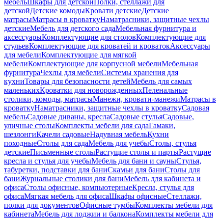
мебель
Шкафы для детской
Полки, стеллажи для
детской
Детские комоды
Кровати детские
Детские
матрасы
Матрасы в кроватку
Наматрасники, защитные чехлы
детские
Мебель для детского сада
Мебельная фурнитура и
аксессуары
Комплектующие для столов
Комплектующие для
стульев
Комплектующие для кроватей и кроваток
Аксессуары
для мебели
Комплектующие для мягкой
мебели
Комплектующие для корпусной мебели
Мебельная
фурнитура
Чехлы для мебели
Системы хранения для
кухни
Товары для безопасности детей
Мебель для самых
маленьких
Кроватки для новорожденных
Пеленальные
столики, комоды, матрасы
Манежи, кровати-манежи
Матрасы в
кроватку
Наматрасники, защитные чехлы в кроватку
Садовая
мебель
Садовые диваны, кресла
Садовые стулья
Садовые,
уличные столы
Комплекты мебели для сада
Гамаки,
шезлонги
Качели садовые
Надувная мебель
Кухни
походные
Столы для сада
Мебель для учебы
Столы, стулья
детские
Письменные столы
Растущие столы и парты
Растущие
кресла и стулья для учебы
Мебель для бани и сауны
Стулья,
табуретки, подставки для бани
Скамьи для бани
Столы для
бани
Журнальные столики для бани
Мебель для кабинета и
офиса
Столы офисные, компьютерные
Кресла, стулья для
офиса
Мягкая мебель для офиса
Шкафы офисные
Стеллажи,
полки для документов
Офисные тумбы
Комплекты мебели для
кабинета
Мебель для лоджии и балкона
Комплекты мебели для