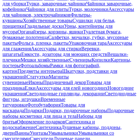
для уборки
Турки, заварочные чайники
Чайники заварочные,
кофейники
Чайники для плиты
Турки, молочники
Аксессуары
для чайников, электрочайников
Фильтры-
кувшины
Хозяйственные товары
Сушилки для белья,
прищепки
Гладильные доски
Урны, контейнеры для
мусора
Органайзеры, корзины, ящики
Туалетная бумага,
бумажные полотенца
Салфетки, мочалки, губки, мусорные
пакеты
Фольга, пленка, пакеты
Упаковочная тара
Аксессуары
для глажения
Аксессуары для стирки
Веревки,
шпагаты
Емкости, дозаторы для моющих средств
Вешалки-
плечики
Мешки хозяйственные
Сувениры
Копилки
Картины,
постеры
Фотоальбомы
Рамки для фотографий,
картин
Предметы интерьера
Шкатулки, подставки для
украшений
Статуэтки
Магниты
сувенирные
Иконы
Праздничный декор
Товары для
праздника
Елки
Аксессуары для елей новогодних
Новогодние
украшения
Светодиодные гирлянды, декорации
Светодиодные
фигуры, игрушки
Временные
татуировки
Фотобутафория
Товары для
маскарада
Подарки
Подарки, подарочные наборы
Подарочные
наборы косметики для лица и тела
Наборы для
бритья
Оформление подарков
Сантехника и
водоснабжение
Сантехника
Душевые кабины, поддоны,
двери
Ванны
Унитазы
Умывальники
Умывальники со
смесителями
Смесители
Душевые панели,