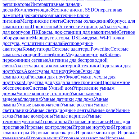
репликаторы
Интерактивные панели,
доски
Комплектующие
Жесткие диски, SSD
Оперативная
память
Видеокарты
Компьютерные блоки
питания
Материнские платы
Системы охлаждения
Корпуса для
компьютеров
Процессоры
Оптические приводы
Аксессуары
для корпусов ПК
Боксы, док-станции для накопителей
Сетевое
оборудование
Маршрутизаторы, DSL-модемы
Wi-Fi точки
доступа, усилители сигнала
Беспроводные
адаптеры
Коммутаторы
Сетевые адаптеры
Powerline
Сетевые
комплектующие
IP-телефония
Медиаконвертеры
Кабели,
переходники сетевые
Антенны для беспроводной
связи
Аксессуары для компьютерной техники
Подставки для
ноутбуков
Аксессуары для ноутбуков
Очки для
компьютера
Рюкзаки для ноутбуков
Сумки, чехлы для
ноутбуков
Средства для ухода за электроникой
Программное
обеспечение
Система Умный дом
Управление умным
домом
Умные колонки, станции
Умные камеры
видеонаблюдения
Умные датчики для дома
Умные
лампы
Умные выключатели
Умные розетки
Умные
светильники
Умные светодиодные ленты
Умные реле
Умные
замки
Умные домофоны
Умные карнизы
Умные
терморегуляторы
Игровая зона
Игровые приставки
Игры для
приставок
Игровые контроллеры
Игровые ноутбуки
Игровые
компьютеры
Игровые видеокарты
Игровые мониторы
Игровые
телевизоры
Игровые мыши
Игровые клавиатуры
Игровые