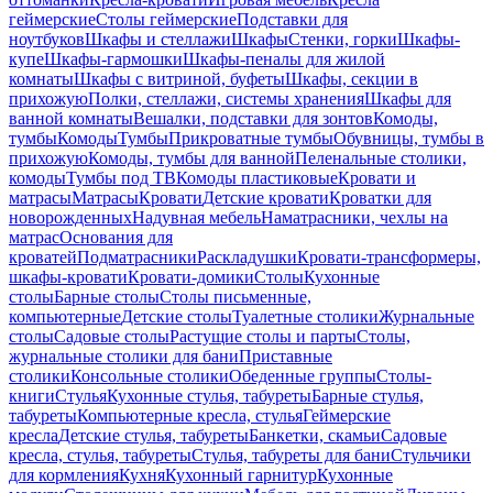
геймерские
Столы геймерские
Подставки для
ноутбуков
Шкафы и стеллажи
Шкафы
Стенки, горки
Шкафы-
купе
Шкафы-гармошки
Шкафы-пеналы для жилой
комнаты
Шкафы с витриной, буфеты
Шкафы, секции в
прихожую
Полки, стеллажи, системы хранения
Шкафы для
ванной комнаты
Вешалки, подставки для зонтов
Комоды,
тумбы
Комоды
Тумбы
Прикроватные тумбы
Обувницы, тумбы в
прихожую
Комоды, тумбы для ванной
Пеленальные столики,
комоды
Тумбы под ТВ
Комоды пластиковые
Кровати и
матрасы
Матрасы
Кровати
Детские кровати
Кроватки для
новорожденных
Надувная мебель
Наматрасники, чехлы на
матрас
Основания для
кроватей
Подматрасники
Раскладушки
Кровати-трансформеры,
шкафы-кровати
Кровати-домики
Столы
Кухонные
столы
Барные столы
Столы письменные,
компьютерные
Детские столы
Туалетные столики
Журнальные
столы
Садовые столы
Растущие столы и парты
Столы,
журнальные столики для бани
Приставные
столики
Консольные столики
Обеденные группы
Столы-
книги
Стулья
Кухонные стулья, табуреты
Барные стулья,
табуреты
Компьютерные кресла, стулья
Геймерские
кресла
Детские стулья, табуреты
Банкетки, скамьи
Садовые
кресла, стулья, табуреты
Стулья, табуреты для бани
Стульчики
для кормления
Кухня
Кухонный гарнитур
Кухонные