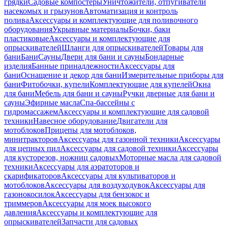
грядки
Садовые компостеры
Уничтожители, отпугиватели
насекомых и грызунов
Автоматизация и контроль
полива
Аксессуары и комплектующие для поливочного
оборудования
Укрывные материалы
Бочки, баки
пластиковые
Аксессуары и комплектующие для
опрыскивателей
Шланги для опрыскивателей
Товары для
бани
Бани
Сауны
Двери для бани и сауны
Бондарные
изделия
Банные принадлежности
Аксессуары для
бани
Оснащение и декор для бани
Измерительные приборы для
бани
Фитобочки, купели
Комплектующие для купелей
Окна
для бани
Мебель для бани и сауны
Ручки дверные для бани и
сауны
Эфирные масла
Спа-бассейны с
гидромассажем
Аксессуары и комплектующие для садовой
техники
Навесное оборудование
Двигатели для
мотоблоков
Прицепы для мотоблоков,
минитракторов
Аксессуары для газонной техники
Аксессуары
для цепных пил
Аксессуары для садовой техники
Аксессуары
для кусторезов, ножниц садовых
Моторные масла для садовой
техники
Аксессуары для аэратоторов и
скарификаторов
Аксессуары для культиваторов и
мотоблоков
Аксессуары для воздуходувок
Аксессуары для
газонокосилок
Аксессуары для бензокос и
триммеров
Аксессуары для моек высокого
давления
Аксессуары и комплектующие для
опрыскивателей
Запчасти для садовых