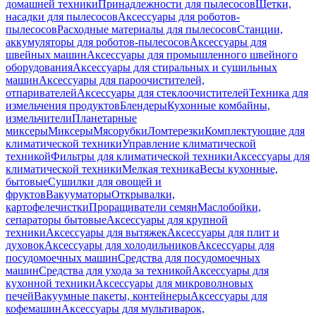
домашней техники
Принадлежности для пылесосов
Щетки,
насадки для пылесосов
Аксессуары для роботов-
пылесосов
Расходные материалы для пылесосов
Станции,
аккумуляторы для роботов-пылесосов
Аксессуары для
швейных машин
Аксессуары для промышленного швейного
оборудования
Аксессуары для стиральных и сушильных
машин
Аксессуары для пароочистителей,
отпаривателей
Аксессуары для стеклоочистителей
Техника для
измельчения продуктов
Блендеры
Кухонные комбайны,
измельчители
Планетарные
миксеры
Миксеры
Мясорубки
Ломтерезки
Комплектующие для
климатической техники
Управление климатической
техникой
Фильтры для климатической техники
Аксессуары для
климатической техники
Мелкая техника
Весы кухонные,
бытовые
Сушилки для овощей и
фруктов
Вакууматоры
Открывалки,
картофелечистки
Проращиватели семян
Маслобойки,
сепараторы бытовые
Аксессуары для крупной
техники
Аксессуары для вытяжек
Аксессуары для плит и
духовок
Аксессуары для холодильников
Аксессуары для
посудомоечных машин
Средства для посудомоечных
машин
Средства для ухода за техникой
Аксессуары для
кухонной техники
Аксессуары для микроволновых
печей
Вакуумные пакеты, контейнеры
Аксессуары для
кофемашин
Аксессуары для мультиварок,