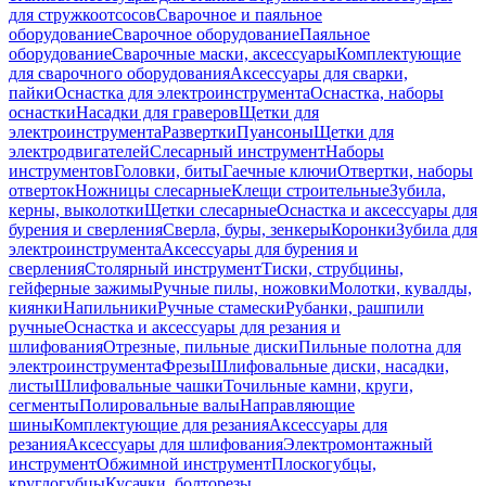
для стружкоотсосов
Сварочное и паяльное
оборудование
Сварочное оборудование
Паяльное
оборудование
Сварочные маски, аксессуары
Комплектующие
для сварочного оборудования
Аксессуары для сварки,
пайки
Оснастка для электроинструмента
Оснастка, наборы
оснастки
Насадки для граверов
Щетки для
электроинструмента
Развертки
Пуансоны
Щетки для
электродвигателей
Слесарный инструмент
Наборы
инструментов
Головки, биты
Гаечные ключи
Отвертки, наборы
отверток
Ножницы слесарные
Клещи строительные
Зубила,
керны, выколотки
Щетки слесарные
Оснастка и аксессуары для
бурения и сверления
Сверла, буры, зенкеры
Коронки
Зубила для
электроинструмента
Аксессуары для бурения и
сверления
Столярный инструмент
Тиски, струбцины,
гейферные зажимы
Ручные пилы, ножовки
Молотки, кувалды,
киянки
Напильники
Ручные стамески
Рубанки, рашпили
ручные
Оснастка и аксессуары для резания и
шлифования
Отрезные, пильные диски
Пильные полотна для
электроинструмента
Фрезы
Шлифовальные диски, насадки,
листы
Шлифовальные чашки
Точильные камни, круги,
сегменты
Полировальные валы
Направляющие
шины
Комплектующие для резания
Аксессуары для
резания
Аксессуары для шлифования
Электромонтажный
инструмент
Обжимной инструмент
Плоскогубцы,
круглогубцы
Кусачки, болторезы,