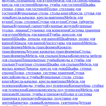
модули
Столешницы для кухни
Мебель для гостиной
Диваны,
кресла для гостиной
Комоды, тумбы для гостиной
Шкафы,
стенки, горки для гостиной
Полки, стеллажи для
гостиной
Журнальные столы, столы-книги
Кресла, стулья для
дома
Кресла-качалки, кресла-маятники
Мебель для
кухни
Столы, столики
Стулья для кухни
Стулья, табуреты
барные
Кухонный гарнитур
Кухонные модули
Кухонные
уголки, диваны
Стульчики для кормления
Системы хранения
для кухни
Мебель для ванной
Тумбы, консоли для
ванной
Шкафы, пеналы для ванной
Шкафчики, полки для
ванной
Зеркала для ванной
Аксессуары для ванной
Мебель-
трансформер
Мебель-трансформер
Кровати-
трансформеры
Детские кроватки-трансформеры
Столы-
трансформеры
Мебель для спальни
Зеркала
Комплекты мебели
для спальни
Прикроватные тумбы
Комоды и тумбы для
спальни
Туалетные столики
Шкафы для спальни
Мебель для
жилых комнат
Диваны, кресла для дома
Шкафы, стенки,
секции
Полки, стеллажи, системы хранения
Стулья,
кресла
Комоды и тумбы
Журнальные столы, столы-
книги
Кресла-качалки, кресла-маятники
Мебель для
телевизора
Комоды, тумбы под телевизор
Кронштейны, стойки
для телевизора
Каминокомплекты под телевизор
Мебель для
прихожей
Секции, тумбы в прихожую
Полки и системы
хранения в прихожую
Вешалки, подставки для
зонтов
Банкетки, скамьи
Ключницы, газетницы
Детская