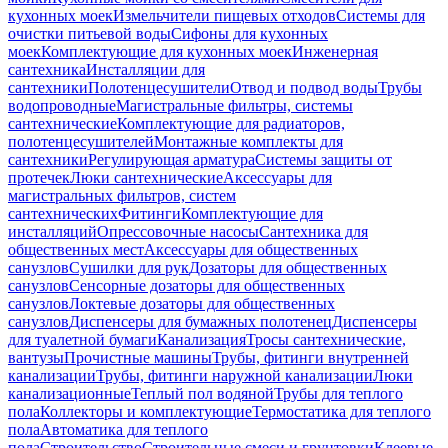
кухонных моек
Измельчители пищевых отходов
Системы для
очистки питьевой воды
Сифоны для кухонных
моек
Комплектующие для кухонных моек
Инженерная
сантехника
Инсталляции для
сантехники
Полотенцесушители
Отвод и подвод воды
Трубы
водопроводные
Магистральные фильтры, системы
сантехнические
Комплектующие для радиаторов,
полотенцесушителей
Монтажные комплекты для
сантехники
Регулирующая арматура
Системы защиты от
протечек
Люки сантехнические
Аксессуары для
магистральных фильтров, систем
сантехнических
Фитинги
Комплектующие для
инсталляций
Опрессовочные насосы
Сантехника для
общественных мест
Аксессуары для общественных
санузлов
Сушилки для рук
Дозаторы для общественных
санузлов
Сенсорные дозаторы для общественных
санузлов
Локтевые дозаторы для общественных
санузлов
Диспенсеры для бумажных полотенец
Диспенсеры
для туалетной бумаги
Канализация
Тросы сантехнические,
вантузы
Прочистные машины
Трубы, фитинги внутренней
канализации
Трубы, фитинги наружной канализации
Люки
канализационные
Теплый пол водяной
Трубы для теплого
пола
Коллекторы и комплектующие
Термостатика для теплого
пола
Автоматика для теплого
пола
Строительство
Строительные смеси и грунтовки
Клеевые