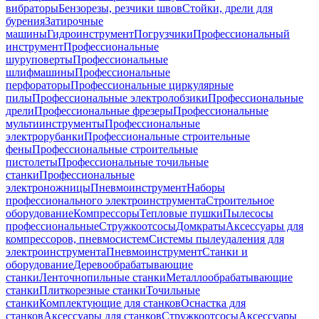
вибраторы
Бензорезы, резчики швов
Стойки, дрели для
бурения
Затирочные
машины
Гидроинструмент
Погрузчики
Профессиональный
инструмент
Профессиональные
шуруповерты
Профессиональные
шлифмашины
Профессиональные
перфораторы
Профессиональные циркулярные
пилы
Профессиональные электролобзики
Профессиональные
дрели
Профессиональные фрезеры
Профессиональные
мультиинструменты
Профессиональные
электрорубанки
Профессиональные строительные
фены
Профессиональные строительные
пистолеты
Профессиональные точильные
станки
Профессиональные
электроножницы
Пневмоинструмент
Наборы
профессионального электроинструмента
Строительное
оборудование
Компрессоры
Тепловые пушки
Пылесосы
профессиональные
Стружкоотсосы
Домкраты
Аксессуары для
компрессоров, пневмосистем
Системы пылеудаления для
электроинструмента
Пневмоинструмент
Станки и
оборудование
Деревообрабатывающие
станки
Ленточнопильные станки
Металлообрабатывающие
станки
Плиткорезные станки
Точильные
станки
Комплектующие для станков
Оснастка для
станков
Аксессуары для станков
Стружкоотсосы
Аксессуары