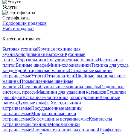
Услуги
Сертификаты
Подборщик подарков
Найти подарки
Категории товаров
Бытовая техника
Крупная техника для
кухни
Холодильники
Вытяжки
Кухонные
плиты
Морозильники
Посудомоечные машины
Настольные
плиты
Винные шкафы
Мини-холодильники
Техника для ухода
за одеждой
Стиральные машины
Стиральные машины
встраиваемые
Утюги
Отпариватели
Швейные, вышивальные
машины
Промышленные швейные
машины
Оверлоки
Сушильные машины, шкафы
Гладильные
системы, прессы
Машинки для удаления катышков
Сушилки
для обуви
Встраиваемая техника, оборудование
Варочные
панели
Духовые шкафы
Холодильники
встраиваемые
Посудомоечные машины
встраиваемые
Микроволновые печи
встраиваемые
Кофемашины встраиваемые
Комплекты
встраиваемой техники
Морозильники
встраиваемые
Измельчители пищевых отходов
Шкафы для