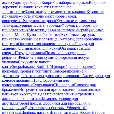
аксессуары для ковров
Коврики, наборы ковриков
Ковровые
дорожки
Циновки
Покрытия напольные
тафтинговые
Защитные, грязезащитные коврики
Кухонные
принадлежности
Кухонные приборы
Терки,
овощерезки
Разделочные доски
Кухонные термометры,
таймеры
Дуршлаги, сита, воронки
Формы, приборы для
приготовления
Молотки для мяса, тендерайзеры
Кухонные
мелочи
Миски
Кухонный текстиль
Кухонные фартуки,
прихватки
Кухонные полотенца
Скатерти, сервировочные
салфетки
Организация хранения на кухне
Посуда для
хранения
Органайзеры для кухни
Органайзеры для
специй
Посуда для ланча
Полки и аксессуары на
рейлинги
Рейлинги для кухни
Одноразовая посуда,
упаковка
Вакуумные пакеты,
контейнеры
Бакалея
Кофе
Чай
Цикорий, какао, горячий
шоколад
Сиропы и топпинги
Консервирование и
дистилляция
Автоклавы для консервирования
Аксессуары для
консервирования
Приспособления для
консервирования
Открывалки
Пивоварни
Емкости для
брожения
Ингредиенты для приготовления алкогольных
напитков
Аксессуары для приготовления и хранения
алкогольных напитков
Комплектующие для
дистилляторов
Прессы, дробилки для виноделия и
пивоварения
Дистилляторы бытовые
Уборочный
инвентарь
Швабры, насадки
Ведра, тазы для уборки
Наборы