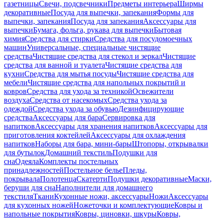
газетницы
Свечи, подсвечники
Предметы интерьера
Ширмы
декоративные
Посуда для выпечки, запекания
Формы для
выпечки, запекания
Посуда для запекания
Аксессуары для
выпечки
Бумага, фольга, рукава для выпечки
Бытовая
химия
Средства для стирки
Средства для посудомоечных
машин
Универсальные, специальные чистящие
средства
Чистящие средства для стекол и зеркал
Чистящие
средства для ванной и туалета
Чистящие средства для
кухни
Средства для мытья посуды
Чистящие средства для
мебели
Чистящие средства для напольных покрытий и
ковров
Средства для ухода за техникой
Освежители
воздуха
Средства от насекомых
Средства ухода за
одеждой
Средства ухода за обувью
Дезинфицирующие
средства
Аксессуары для бара
Сервировка для
напитков
Аксессуары для хранения напитков
Аксессуары для
приготовления коктейлей
Аксессуары для охлаждения
напитков
Наборы для бара, мини-бары
Штопоры, открывалки
для бутылок
Домашний текстиль
Подушки для
сна
Одеяла
Комплекты постельных
принадлежностей
Постельное белье
Пледы,
покрывала
Полотенца
Скатерти
Подушки декоративные
Маски,
беруши для сна
Наполнители для домашнего
текстиля
Ткани
Кухонные ножи, аксессуары
Ножи
Аксессуары
для кухонных ножей
Ножеточки и комплектующие
Ковры и
напольные покрытия
Ковры, циновки, шкуры
Ковры,