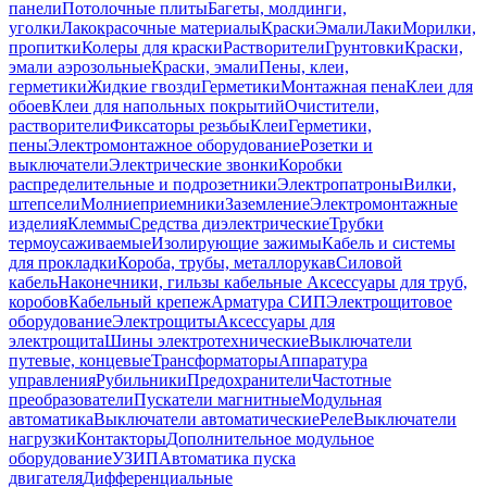
панели
Потолочные плиты
Багеты, молдинги,
уголки
Лакокрасочные материалы
Краски
Эмали
Лаки
Морилки,
пропитки
Колеры для краски
Растворители
Грунтовки
Краски,
эмали аэрозольные
Краски, эмали
Пены, клеи,
герметики
Жидкие гвозди
Герметики
Монтажная пена
Клеи для
обоев
Клеи для напольных покрытий
Очистители,
растворители
Фиксаторы резьбы
Клеи
Герметики,
пены
Электромонтажное оборудование
Розетки и
выключатели
Электрические звонки
Коробки
распределительные и подрозетники
Электропатроны
Вилки,
штепсели
Молниеприемники
Заземление
Электромонтажные
изделия
Клеммы
Средства диэлектрические
Трубки
термоусаживаемые
Изолирующие зажимы
Кабель и системы
для прокладки
Короба, трубы, металлорукав
Силовой
кабель
Наконечники, гильзы кабельные
Аксессуары для труб,
коробов
Кабельный крепеж
Арматура СИП
Электрощитовое
оборудование
Электрощиты
Аксессуары для
электрощита
Шины электротехнические
Выключатели
путевые, концевые
Трансформаторы
Аппаратура
управления
Рубильники
Предохранители
Частотные
преобразователи
Пускатели магнитные
Модульная
автоматика
Выключатели автоматические
Реле
Выключатели
нагрузки
Контакторы
Дополнительное модульное
оборудование
УЗИП
Автоматика пуска
двигателя
Дифференциальные