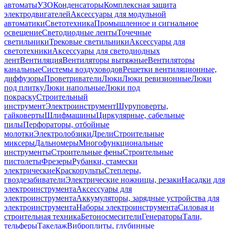
автоматы
УЗО
Конденсаторы
Комплексная защита
электродвигателей
Аксессуары для модульной
автоматики
Светотехника
Промышленное и сигнальное
освещение
Светодиодные ленты
Точечные
светильники
Трековые светильники
Аксессуары для
светотехники
Аксессуары для светодиодных
лент
Вентиляция
Вентиляторы вытяжные
Вентиляторы
канальные
Системы воздуховодов
Решетки вентиляционные,
диффузоры
Проветриватели
Люки
Люки ревизионные
Люки
под плитку
Люки напольные
Люки под
покраску
Строительный
инструмент
Электроинструмент
Шуруповерты,
гайковерты
Шлифмашины
Циркулярные, сабельные
пилы
Перфораторы, отбойные
молотки
Электролобзики
Дрели
Строительные
миксеры
Дальномеры
Многофункциональные
инструменты
Строительные фены
Строительные
пистолеты
Фрезеры
Рубанки, стамески
электрические
Краскопульты
Степлеры,
гвоздезабиватели
Электрические ножницы, резаки
Насадки для
электроинструмента
Аксессуары для
электроинструмента
Аккумуляторы, зарядные устройства для
электроинструмента
Наборы электроинструмента
Силовая и
строительная техника
Бетоносмесители
Генераторы
Тали,
тельферы
Такелаж
Виброплиты, глубинные