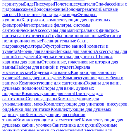
гарнитуры
Биде
Писсуары
Полотенцесушители
Спа-бассейны с
гидромассажем
Водоснабжение
Водонагреватели
Бытовые
насосы
Проточные фильтры для воды
Фильтры-
кувшины
Картриджи, комплектующие для проточных
фильтров
Магистральные фильтры, системы
сантехнические
Аксессуары для магистральных фильтров,
систем сантехнических
Трубы полипропиленовые
Фитинги
полипропиленовые
Расширительные баки,
гидроаккумуляторы
Обустройство ванной комнаты и
туалета
Мебель для ванной
Зеркала для ванной
Аксессуары для
ванной и туалета
Сиденья и чехлы для унитаза
Шторки,
карнизы для ванны
Стеклянные, пластиковые шторки для
ванны
Наборы для ванной и туалета
Зеркала
косметические
Сиденья для ванны
Коврики для ванной и
туалета
Экран-дверки в туалет
Комплектующие для мебели в
ванную
Комплектующие для сантехники
Экраны для ванн,
душевых поддонов
Опоры для ванн, душевых
поддонов
Комплектующие для ванн
Плинтусы для
сантехники
Сифоны, трапы
Комплектующие для
умывальников, моек
Комплектующие для унитазов, писсуаров,
биде
Бачки для унитазов
Комплектующие для душевых
гарнитуров
Комплектующие для сифонов,
трапов
Комплектующие для смесителей
Комплектующие для
душевых кабин, уголков
Сантехника для кухни
Кухонные
мойки
Кухонные мойки со смесителями
Смесители для