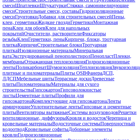
смеси
Шпатлевки
Штукатурки
Стяжки, самонивелирующие
смеси
Строительные смеси, составы
Гидроизоляционные
смеси
Грунтовки
Добавки для строительных смесей
Пены,
клеи, герметики
Жидкие гвозди
Герметики
Монтажная
пена
Клеи для обоев
Клеи для напольных
покрытий
Очистители, растворители
Фиксаторы
резьбы
Клеи
Герметики, пены
Кирпичи, блоки, тротуарная
плитка
Кирпичи
Строительные блоки
Тротуарная
плитка
Изоляционные материалы
Минеральная
вата
Экструдированный пенополистирол
Пенопласт
Пленки,
мембраны
Отражающая теплоизоляция
Гидроизоляционные
ленты
Поликарбонат
Шумоизоляция
Теплоизоляция
Звукоизоляц
плитные и пиломатериалы
Плиты OSB
Фанера
ДСП,
ЛДСП
Мебельные щиты
Террасные доски
Древесные
плиты
Пиломатериалы
Материалы для сухого
строительства
Гипсокартон
Гипсоволокнистые
листы
Цементные плиты
Профили для
гипсокартона
Комплектующие для гипсокартона
Ленты
армирующие
Уплотнительные ленты
Гипсовые и цементные
плиты
Вентиляторы вытяжные
Системы воздуховодов
Решетки
вентиляционные, диффузоры
Кровля и водосток
Черепица и
кровельные материалы
Водосточные системы
Поверхностный
водоотвод
Кровельные софиты
Доборные элементы
кровли
Гидроизоляционные