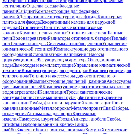
материалы
Шифер
Профнастил
Рулонная кровля
Кровельная
вентиляция
Отделка фасада
Фасадные
панели
Сайдинг
Комплектующие для фасадных
панелей
Декоративные штукатурки для фасада
Клинкерная
плитка для фасада
Декоративный камень для наружной
отделки
Отопление
Отопительные котлы
Газовые
колонки
Камины, печи-камины
Отопительные печи
Банные
печи
Водонагреватели
Радиаторы отопления, батареи
Теплый
пол
Теплые плинтусы
Системы антиобледенения
Управление
климатической техникой
Комплектующие для отопительного
оборудования
Стабилизаторы напряжения
Насосы
циркуляционные
Регулирующая арматура
Отвод и подвод
воды
Дымоходы и комплектующие
Управление климатической
техникой
Комплектующие для радиаторов
Комплектующие для
теплого пола
Топливо и аксессуары для отопительного
оборудования
Комплектующие для печей, каминов
Аксессуары
для каминов, печей
Комплектующие для отопительных котлов,
водонагревателей
Канализация
Тросы сантехнические,
вантузы
Прочистные машины
Трубы, фитинги внутренней
канализации
Трубы, фитинги наружной канализации
Люки
канализационные
Металлопрокат
Металлопрокат
Сваи
Заборы,
ограждения
Автоматика для ворот
Крепежные
изделия
Саморезы, шурупы
Гвозди
Анкеры, дюбели
Скобы,
штифты
Перфорированный крепеж
Гайки,
шайбы
Заклепки
Болты, винты, шпильки
Хомуты
Химические