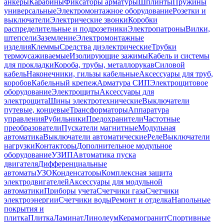
анкеры
Карабины
Фиксаторы арматуры
Шплинты
Пружины
универсальные
Электромонтажное оборудование
Розетки и
выключатели
Электрические звонки
Коробки
распределительные и подрозетники
Электропатроны
Вилки,
штепсели
Заземление
Электромонтажные
изделия
Клеммы
Средства диэлектрические
Трубки
термоусаживаемые
Изолирующие зажимы
Кабель и системы
для прокладки
Короба, трубы, металлорукав
Силовой
кабель
Наконечники, гильзы кабельные
Аксессуары для труб,
коробов
Кабельный крепеж
Арматура СИП
Электрощитовое
оборудование
Электрощиты
Аксессуары для
электрощита
Шины электротехнические
Выключатели
путевые, концевые
Трансформаторы
Аппаратура
управления
Рубильники
Предохранители
Частотные
преобразователи
Пускатели магнитные
Модульная
автоматика
Выключатели автоматические
Реле
Выключатели
нагрузки
Контакторы
Дополнительное модульное
оборудование
УЗИП
Автоматика пуска
двигателя
Дифференциальные
автоматы
УЗО
Конденсаторы
Комплексная защита
электродвигателей
Аксессуары для модульной
автоматики
Приборы учета
Счетчики газа
Счетчики
электроэнергии
Счетчики воды
Ремонт и отделка
Напольные
покрытия и
плитка
Плитка
Ламинат
Линолеум
Керамогранит
Спортивные