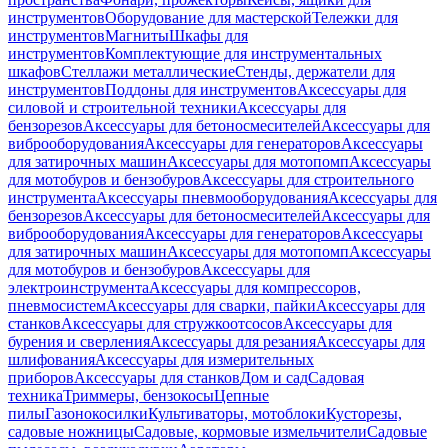
инструментов
Оборудование для мастерской
Тележки для
инструментов
Магниты
Шкафы для
инструментов
Комплектующие для инструментальных
шкафов
Стеллажи металлические
Стенды, держатели для
инструментов
Поддоны для инструментов
Аксессуары для
силовой и строительной техники
Аксессуары для
бензорезов
Аксессуары для бетоносмесителей
Аксессуары для
виброоборудования
Аксессуары для генераторов
Аксессуары
для затирочных машин
Аксессуары для мотопомп
Аксессуары
для мотобуров и бензобуров
Аксессуары для строительного
инструмента
Аксессуары пневмооборудования
Аксессуары для
бензорезов
Аксессуары для бетоносмесителей
Аксессуары для
виброоборудования
Аксессуары для генераторов
Аксессуары
для затирочных машин
Аксессуары для мотопомп
Аксессуары
для мотобуров и бензобуров
Аксессуары для
электроинструмента
Аксессуары для компрессоров,
пневмосистем
Аксессуары для сварки, пайки
Аксессуары для
станков
Аксессуары для стружкоотсосов
Аксессуары для
бурения и сверления
Аксессуары для резания
Аксессуары для
шлифования
Аксессуары для измерительных
приборов
Аксессуары для станков
Дом и сад
Садовая
техника
Триммеры, бензокосы
Цепные
пилы
Газонокосилки
Культиваторы, мотоблоки
Кусторезы,
садовые ножницы
Садовые, кормовые измельчители
Садовые