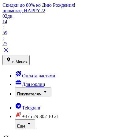
Скидки до 80% ко Дню Рождения!
промокод HAPPY22
02
дн
14
:
59
:
25
г. Минск
Оплата частями
Для юрлиц
Покупателям
Telegram
+375 29
302 10 21
Еще