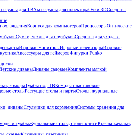
сессуары для ТВ
Аксессуары для проектора
Очки 3D
Средства
ание
 охлаждения
Корпуса для компьютеров
Процессоры
Оптические
утбуков
Сумки, чехлы для ноутбуков
Средства для ухода за
деокарты
Игровые мониторы
Игровые телевизоры
Игровые
акустика
Аксессуары для геймеров
Фигурки Funko
 диски
Детские диваны
Диваны садовые
Комплекты мягкой
ики, комоды
Тумбы под ТВ
Комоды пластиковые
довые столы
Растущие столы и парты
Столы, журнальные
ки, диваны
Стульчики для кормления
Системы хранения для
моды и тумбы
Журнальные столы, столы-книги
Кресла-качалки,
ки, скамьи
Ключницы, газетницы