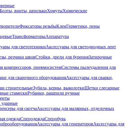
дверные
Болты, винты, шпильки
Хомуты
Химические
творители
Фиксаторы резьбы
Клеи
Герметики, пены
нцевые
Трансформаторы
Аппаратура
уары для светотехники
Аксессуары для светодиодных лент
езы, резчики швов
Стойки, дрели для бурения
Затирочные
ля компрессоров, пневмосистем
Системы пылеудаления для
ие для сварочного оборудования
Аксессуары для сварки,
щи строительные
Зубила, керны, выколотки
Щетки слесарные
чные стамески
Рубанки, рашпили ручные
енты
 ударные
енсеры для скотча
Аксессуары для малярных, отделочных
ная одежда
Спецодежда
Спецобувь
виброоборудования
Аксессуары для генераторов
Аксессуары для