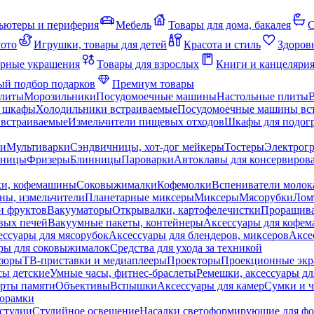
ьютеры и периферия
Мебель
Товары для дома, бакалея
С
мото
Игрушки, товары для детей
Красота и стиль
Здоров
рные украшения
Товары для взрослых
Книги и канцеляри
й подбор подарков
Премиум товары
плиты
Морозильники
Посудомоечные машины
Настольные плиты
 шкафы
Холодильники встраиваемые
Посудомоечные машины вс
встраиваемые
Измельчители пищевых отходов
Шкафы для подогр
чи
Мультиварки
Сэндвичницы, хот-дог мейкеры
Тостеры
Электрог
еницы
Фризеры
Блинницы
Пароварки
Автоклавы для консервиров
ки, кофемашины
Соковыжималки
Кофемолки
Вспениватели молок
ны, измельчители
Планетарные миксеры
Миксеры
Мясорубки
Лом
и фруктов
Вакууматоры
Открывалки, картофелечистки
Проращива
вых печей
Вакуумные пакеты, контейнеры
Аксессуары для кофе
ессуары для мясорубок
Аксессуары для блендеров, миксеров
Аксе
ры для соковыжималок
Средства для ухода за техникой
зоры
ТВ-приставки и медиаплееры
Проекторы
Проекционные эк
сы детские
Умные часы, фитнес-браслеты
Ремешки, аксессуары дл
рты памяти
Объективы
Вспышки
Аксессуары для камер
Сумки и ч
орамки
студии
Студийное освещение
Насадки светоформирующие для фо