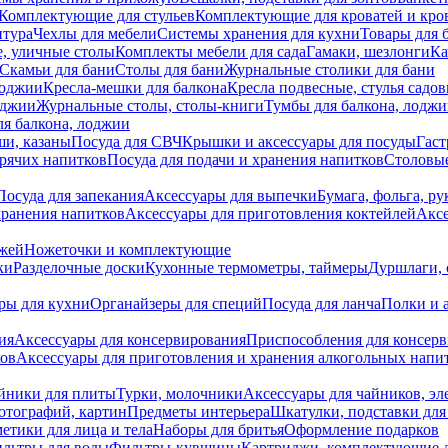
Комплектующие для стульев
Комплектующие для кроватей и кро
итура
Чехлы для мебели
Системы хранения для кухни
Товары для 
, уличные столы
Комплекты мебели для сада
Гамаки, шезлонги
Ка
Скамьи для бани
Столы для бани
Журнальные столики для бани
лоджии
Кресла-мешки для балкона
Кресла подвесные, стулья садо
оджии
Журнальные столы, столы-книги
Тумбы для балкона, лодж
я балкона, лоджии
ши, казаны
Посуда для СВЧ
Крышки и аксессуары для посуды
Гаст
орячих напитков
Посуда для подачи и хранения напитков
Столовы
Посуда для запекания
Аксессуары для выпечки
Бумага, фольга, р
хранения напитков
Аксессуары для приготовления коктейлей
Аксе
ожей
Ножеточки и комплектующие
ки
Разделочные доски
Кухонные термометры, таймеры
Дуршлаги, 
ры для кухни
Органайзеры для специй
Посуда для ланча
Полки и 
ия
Аксессуары для консервирования
Приспособления для консер
ков
Аксессуары для приготовления и хранения алкогольных напи
йники для плиты
Турки, молочники
Аксессуары для чайников, э
отографий, картин
Предметы интерьера
Шкатулки, подставки дл
етики для лица и тела
Наборы для бритья
Оформление подарков
льтры для воды
Фильтры-кувшины
Картриджи, комплектующие д