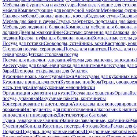
Мебельная фурнитура и аксессуары
Комплектующие для столов
мебели
Комплектующие для корпусной мебели
Мебельная фурн
Садовая мебель
Садовые диваны, кресла
Садовые стулья
Садовые
Мебель для бани и сауны
Стулья, табуретки, подставки для бани
Мебель для лоджии и балкона
Комплекты мебели для балкона, 
лоджии
Дверцы жалюзийные
Системы хранения для балкона, л
лоджии
Кресла, пуфы для балкона, лоджии
Компактные столы дл
Посуда для готовки
Сковороды, сотейники, воки
Кастрюли, ков
Столовая посуда, сервировка
Посуда для напитков
Посуда для г
сервировки
Детская столовая посуда
Посуда для выпечки, запекания
Формы для выпечки, запекания
Аксессуары для бара
Сервировка для напитков
Аксессуары для 
бары
Штопоры, открывалки для бутылок
Кухонные ножи, аксессуары
Ножи
Аксессуары для кухонных н
Кухонные принадлежности
Кухонные приборы
Терки, овощерез
мяса, тендерайзеры
Кухонные мелочи
Миски
Организация хранения на кухне
Посуда для хранения
Органайзе
посуда, упаковка
Вакуумные пакеты, контейнеры
Консервирование и дистилляция
Автоклавы для консервирован
брожения
Ингредиенты для приготовления алкогольных напит
виноделия и пивоварения
Дистилляторы бытовые
Турки, заварочные чайники
Чайники заварочные, кофейники
Ча
Сувениры
Копилки
Картины, постеры
Фотоальбомы
Рамки для ф
Подарки
Подарки, подарочные наборы
Подарочные наборы косм
Водоснабжение
Водонагреватели
Бытовые насосы
Проточные фи