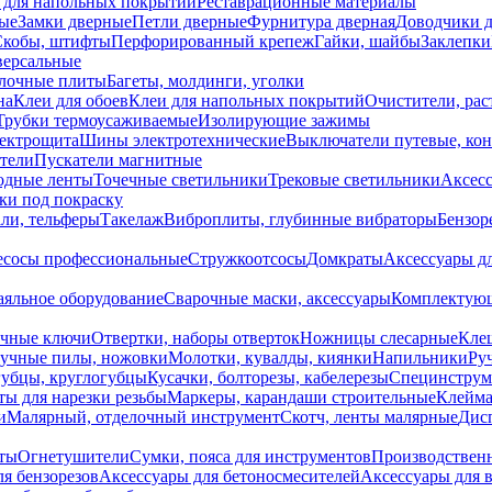
 для напольных покрытий
Реставрационные материалы
ые
Замки дверные
Петли дверные
Фурнитура дверная
Доводчики 
Скобы, штифты
Перфорированный крепеж
Гайки, шайбы
Заклепки
ерсальные
лочные плиты
Багеты, молдинги, уголки
на
Клеи для обоев
Клеи для напольных покрытий
Очистители, рас
Трубки термоусаживаемые
Изолирующие зажимы
лектрощита
Шины электротехнические
Выключатели путевые, ко
атели
Пускатели магнитные
одные ленты
Точечные светильники
Трековые светильники
Аксесс
и под покраску
ли, тельферы
Такелаж
Виброплиты, глубинные вибраторы
Бензор
сосы профессиональные
Стружкоотсосы
Домкраты
Аксессуары д
аяльное оборудование
Сварочные маски, аксессуары
Комплектующ
ечные ключи
Отвертки, наборы отверток
Ножницы слесарные
Кле
учные пилы, ножовки
Молотки, кувалды, киянки
Напильники
Ру
убцы, круглогубцы
Кусачки, болторезы, кабелерезы
Специнструм
ы для нарезки резьбы
Маркеры, карандаши строительные
Клейма
и
Малярный, отделочный инструмент
Скотч, ленты малярные
Дисп
иты
Огнетушители
Сумки, пояса для инструментов
Производствен
я бензорезов
Аксессуары для бетоносмесителей
Аксессуары для 