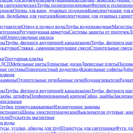
ем сантехнических
Трубы полипропиленовые
Фитинги полипроп
ддонов
Опоры для ванн, душевых поддонов
Комплектующие для 
ов, биде
Бачки для унитазов
Комплектующие для душевых гарнит
есушители
Отвод и подвод воды
Трубы водопроводные
Магистрал
антехники
Регулирующая арматура
Системы защиты от протечек
Л
ций
Опрессовочные насосы
ны
Трубы, фитинги внутренней канализации
Трубы, фитинги на
катурки
Стяжки, самонивелирующие смеси
Строительные смеси,
ки
Тротуарная плитка
ЛДСП
Мебельные щиты
Террасные доски
Древесные плиты
Пилом
ные системы
Поверхностный водоотвод
Кровельные софиты
Добо
тиляция
-камины
Отопительные печи
Банные печи
Водонагреватели
Радиат
ны
Трубы, фитинги внутренней канализации
Трубы, фитинги на
Скобы, штифты
Перфорированный крепеж
Гайки, шайбы
Заклепки
ерсальные
Трубки термоусаживаемые
Изолирующие зажимы
лектрощита
Шины электротехнические
Выключатели путевые, ко
атели
Пускатели магнитные
ки воды
усы, уголки, обводы для труб
Плинтусы для сантехники
Фуги дл