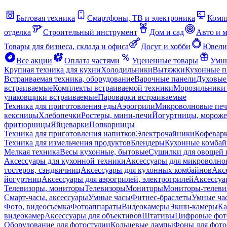
Бытовая техника
Смартфоны, ТВ и электроника
Комп
отделка
Строительный инструмент
Дом и сад
Авто и 
Товары для бизнеса, склада и офиса
Досуг и хобби
Ювели
Все акции
Оплата частями
Уцененные товары
Умны
Крупная техника для кухни
Холодильники
Вытяжки
Кухонные 
Встраиваемая техника, оборудование
Варочные панели
Духовые
встраиваемые
Комплекты встраиваемой техники
Морозильники 
упаковщики встраиваемые
Пароварки встраиваемые
Техника для приготовления еды
Аэрогрили
Микроволновые пе
кексницы
Хлебопечки
Ростеры, мини-печи
Йогуртницы, морож
фритюрницы
Яйцеварки
Попкорницы
Техника для приготовления напитков
Электрочайники
Кофевар
Техника для измельчения продуктов
Блендеры
Кухонные комбай
Мелкая техника
Весы кухонные, бытовые
Сушилки для овощей 
Аксессуары для кухонной техники
Аксессуары для микроволно
тостеров, сэндвичниц
Аксессуары для кухонных комбайнов
Акс
йогуртниц
Аксессуары для аэрогрилей, электрогрилей
Аксессуа
Телевизоры, мониторы
Телевизоры
Мониторы
Мониторы-телеви
Смарт-часы, аксессуары
Умные часы
Фитнес-браслеты
Умные ча
Фото, видеосъемка
Фотоаппараты
Видеокамеры
Экшн-камеры
Ка
видеокамер
Аксессуары для объективов
Штативы
Цифровые фот
Оборудование для фотостудии
Кольцевые лампы
Фоны для фото