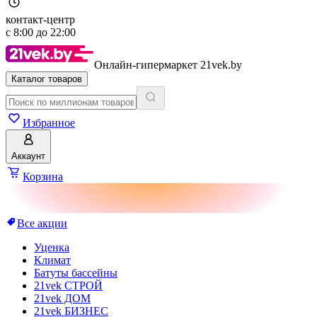
контакт-центр
с
8:00
до
22:00
Онлайн-гипермаркет 21vek.by
Каталог товаров
Избранное
Аккаунт
Корзина
Все акции
Уценка
Климат
Батуты бассейны
21vek СТРОЙ
21vek ДОМ
21vek БИЗНЕС