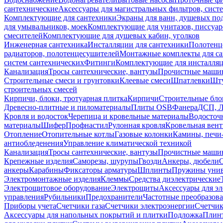
сантехнические
Аксессуары для магистральных фильтров, сист
Комплектующие для сантехники
Экраны для ванн, душевых по
для умывальников, моек
Комплектующие для унитазов, писсуар
смесителей
Комплектующие для душевых кабин, уголков
Инженерная сантехника
Инсталляции для сантехники
Полотенц
радиаторов, полотенцесушителей
Монтажные комплекты для с
систем сантехнических
Фитинги
Комплектующие для инсталля
Канализация
Тросы сантехнические, вантузы
Прочистные маши
Строительные смеси и грунтовки
Клеевые смеси
Шпатлевки
Шту
строительных смесей
Кирпичи, блоки, тротуарная плитка
Кирпичи
Строительные бло
Древесно-плитные и пиломатериалы
Плиты OSB
Фанера
ДСП, 
Кровля и водосток
Черепица и кровельные материалы
Водосточ
материалы
Шифер
Профнастил
Рулонная кровля
Кровельная вен
Отопление
Отопительные котлы
Газовые колонки
Камины, печи
антиобледенения
Управление климатической техникой
Канализация
Тросы сантехнические, вантузы
Прочистные маши
Крепежные изделия
Саморезы, шурупы
Гвозди
Анкеры, дюбели
анкеры
Карабины
Фиксаторы арматуры
Шплинты
Пружины унив
Электромонтажные изделия
Клеммы
Средства диэлектрические
Электрощитовое оборудование
Электрощиты
Аксессуары для э
управления
Рубильники
Предохранители
Частотные преобразов
Приборы учета
Счетчики газа
Счетчики электроэнергии
Счетчи
Аксессуары для напольных покрытий и плитки
Подложка
Плинт