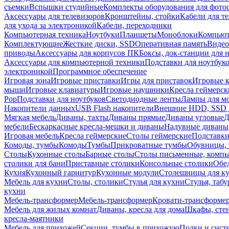
съемки
Вспышки студийные
Комплекты оборудования для фото
Аксессуары для телевизоров
Кронштейны, стойки
Кабели для т
для ухода за электроникой
Кабели, переходники
Компьютерная техника
Ноутбуки
Планшеты
Моноблоки
Компью
Комплектующие
Жесткие диски, SSD
Оперативная память
Видео
приводы
Аксессуары для корпусов ПК
Боксы, док-станции для 
Аксессуары для компьютерной техники
Подставки для ноутбук
электроникой
Программное обеспечение
Игровая зона
Игровые приставки
Игры для приставок
Игровые 
мыши
Игровые клавиатуры
Игровые наушники
Кресла геймерск
Pop
Подставки для ноутбуков
Светодиодные ленты
Лампы для м
Накопители данных
USB Flash накопители
Внешние HDD, SSD 
Мягкая мебель
Диваны, тахты
Диваны прямые
Диваны угловые
Д
мебели
Бескаркасные кресла-мешки и диваны
Надувные диваны
Игровая мебель
Кресла геймерские
Столы геймерские
Подставки
Комоды, тумбы
Комоды
Тумбы
Прикроватные тумбы
Обувницы, 
Столы
Кухонные столы
Барные столы
Столы письменные, комп
столики для бани
Приставные столики
Консольные столики
Обе
Кухня
Кухонный гарнитур
Кухонные модули
Столешницы для к
Мебель для кухни
Столы, столики
Стулья для кухни
Стулья, таб
кухни
Мебель-трансформер
Мебель-трансформер
Кровати-трансформе
Мебель для жилых комнат
Диваны, кресла для дома
Шкафы, стен
кресла-маятники
Мебель для прихожей
Секции, тумбы в прихожую
Полки и сист