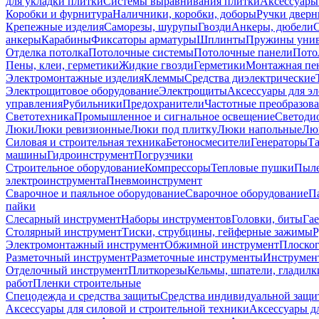
для укладки плитки
Системы выравнивания плитки
Аксессуары
Коробки и фурнитура
Наличники, коробки, доборы
Ручки дверн
Крепежные изделия
Саморезы, шурупы
Гвозди
Анкеры, дюбели
анкеры
Карабины
Фиксаторы арматуры
Шплинты
Пружины унив
Отделка потолка
Потолочные системы
Потолочные панели
Пото
Пены, клеи, герметики
Жидкие гвозди
Герметики
Монтажная пе
Электромонтажные изделия
Клеммы
Средства диэлектрические
Электрощитовое оборудование
Электрощиты
Аксессуары для э
управления
Рубильники
Предохранители
Частотные преобразов
Светотехника
Промышленное и сигнальное освещение
Светоди
Люки
Люки ревизионные
Люки под плитку
Люки напольные
Люк
Силовая и строительная техника
Бетоносмесители
Генераторы
Та
машины
Гидроинструмент
Погрузчики
Строительное оборудование
Компрессоры
Тепловые пушки
Пыле
электроинструмента
Пневмоинструмент
Сварочное и паяльное оборудование
Сварочное оборудование
П
пайки
Слесарный инструмент
Наборы инструментов
Головки, биты
Га
Столярный инструмент
Тиски, струбцины, гейферные зажимы
Р
Электромонтажный инструмент
Обжимной инструмент
Плоског
Разметочный инструмент
Разметочные инструменты
Инструмент
Отделочный инструмент
Плиткорезы
Кельмы, шпатели, гладилк
работ
Пленки строительные
Спецодежда и средства защиты
Средства индивидуальной защ
Аксессуары для силовой и строительной техники
Аксессуары дл