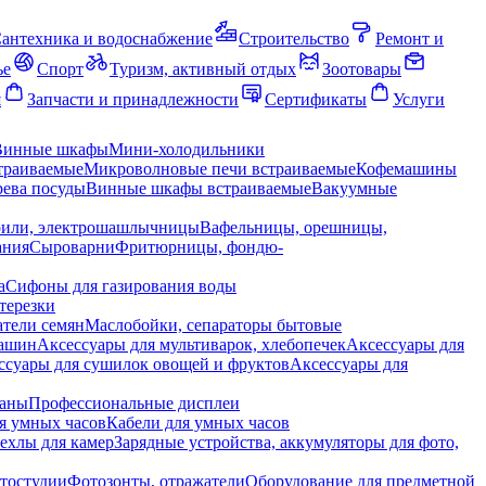
антехника и водоснабжение
Строительство
Ремонт и
ье
Спорт
Туризм, активный отдых
Зоотовары
я
Запчасти и принадлежности
Сертификаты
Услуги
Винные шкафы
Мини-холодильники
траиваемые
Микроволновые печи встраиваемые
Кофемашины
ева посуды
Винные шкафы встраиваемые
Вакуумные
рили, электрошашлычницы
Вафельницы, орешницы,
ания
Сыроварни
Фритюрницы, фондю-
а
Сифоны для газирования воды
терезки
тели семян
Маслобойки, сепараторы бытовые
машин
Аксессуары для мультиварок, хлебопечек
Аксессуары для
ссуары для сушилок овощей и фруктов
Аксессуары для
раны
Профессиональные дисплеи
я умных часов
Кабели для умных часов
ехлы для камер
Зарядные устройства, аккумуляторы для фото,
тостудии
Фотозонты, отражатели
Оборудование для предметной