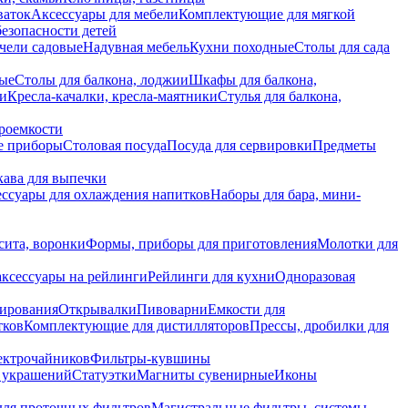
ваток
Аксессуары для мебели
Комплектующие для мягкой
безопасности детей
чели садовые
Надувная мебель
Кухни походные
Столы для сада
вые
Столы для балкона, лоджии
Шкафы для балкона,
ии
Кресла-качалки, кресла-маятники
Стулья для балкона,
роемкости
е приборы
Столовая посуда
Посуда для сервировки
Предметы
укава для выпечки
ссуары для охлаждения напитков
Наборы для бара, мини-
сита, воронки
Формы, приборы для приготовления
Молотки для
аксессуары на рейлинги
Рейлинги для кухни
Одноразовая
вирования
Открывалки
Пивоварни
Емкости для
тков
Комплектующие для дистилляторов
Прессы, дробилки для
лектрочайников
Фильтры-кувшины
я украшений
Статуэтки
Магниты сувенирные
Иконы
ля проточных фильтров
Магистральные фильтры, системы