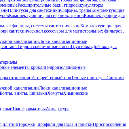
иленовые
Расширительные баки, гидроаккумуляторы
ванн
Плинтусы для сантехники
Сифоны, трапы
Комплектующие
уров
Комплектующие для сифонов, трапов
Комплектующие для
ьные фильтры, системы сантехнические
Комплектующие для
юки сантехнические
Аксессуары для магистральных фильтров,
ружной канализации
Люки канализационные
 составы
Гидроизоляционные смеси
Грунтовки
Добавки для
атериалы
рные элементы кровли
Гидроизоляционные
оры отопления, батареи
Теплый пол
Теплые плинтусы
Системы
ружной канализации
Люки канализационные
Болты, винты, шпильки
Хомуты
Химические
нцевые
Трансформаторы
Аппаратура
я плитки
Порожки, профили для пола и плитки
Приспособления