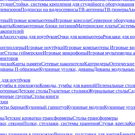
студии
Стойки, системы крепления для студийного оборудования
елевизоров
Подписки на видеосервисы
ТВ-антенны
ТВ-тюнеры
Ак
теры
Игровые компьютеры
Игровые консоли
Серверное оборудов
карты
Компьютерные блоки питания
Материнские платы
Системы
накопителей
ов
Аксессуары для ноутбуков
Очки для компьютера
Рюкзаки для но
контроллеры
Игровые ноутбуки
Игровые компьютеры
Игровые ви
ие
Столы геймерские
Игровые микрофоны
Игровая мультимедиа 
ониторов
диски
Карты памяти
Сетевые накопители
Картридеры
Оптические
иваны П-образные
Кухонные уголки, диваны
Диваны модульные
 для ноутбуков
тумбы в прихожую
Комоды, тумбы для ванной
Пеленальные стол
ьютерные
Детские столы
Туалетные столики
Журнальные столы
Са
денные группы
Столы-книги
ухни
уреты барные
Кухонный гарнитур
Кухонные модули
Кухонные угол
ры
Детские кроватки-трансформеры
Столы-трансформеры
ки, секции
Полки, стеллажи, системы хранения
Стулья, кресла
Ко
емы хранения в прихожую
Вешалки, подставки для зонтов
Банкет