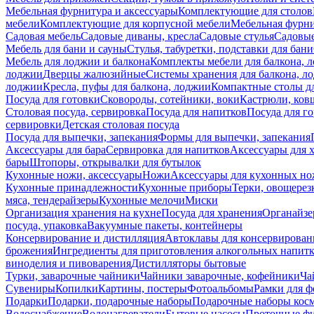
Мебельная фурнитура и аксессуары
Комплектующие для столов
мебели
Комплектующие для корпусной мебели
Мебельная фурн
Садовая мебель
Садовые диваны, кресла
Садовые стулья
Садовые
Мебель для бани и сауны
Стулья, табуретки, подставки для бани
Мебель для лоджии и балкона
Комплекты мебели для балкона, 
лоджии
Дверцы жалюзийные
Системы хранения для балкона, л
лоджии
Кресла, пуфы для балкона, лоджии
Компактные столы дл
Посуда для готовки
Сковороды, сотейники, воки
Кастрюли, ков
Столовая посуда, сервировка
Посуда для напитков
Посуда для г
сервировки
Детская столовая посуда
Посуда для выпечки, запекания
Формы для выпечки, запекания
Аксессуары для бара
Сервировка для напитков
Аксессуары для 
бары
Штопоры, открывалки для бутылок
Кухонные ножи, аксессуары
Ножи
Аксессуары для кухонных н
Кухонные принадлежности
Кухонные приборы
Терки, овощерез
мяса, тендерайзеры
Кухонные мелочи
Миски
Организация хранения на кухне
Посуда для хранения
Органайзе
посуда, упаковка
Вакуумные пакеты, контейнеры
Консервирование и дистилляция
Автоклавы для консервирован
брожения
Ингредиенты для приготовления алкогольных напит
виноделия и пивоварения
Дистилляторы бытовые
Турки, заварочные чайники
Чайники заварочные, кофейники
Ча
Сувениры
Копилки
Картины, постеры
Фотоальбомы
Рамки для ф
Подарки
Подарки, подарочные наборы
Подарочные наборы косм
Водоснабжение
Водонагреватели
Бытовые насосы
Проточные фи