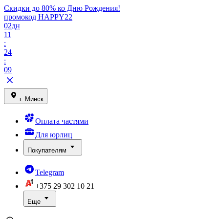
Скидки до 80% ко Дню Рождения!
промокод HAPPY22
02
дн
11
:
24
:
09
г. Минск
Оплата частями
Для юрлиц
Покупателям
Telegram
+375 29
302 10 21
Еще