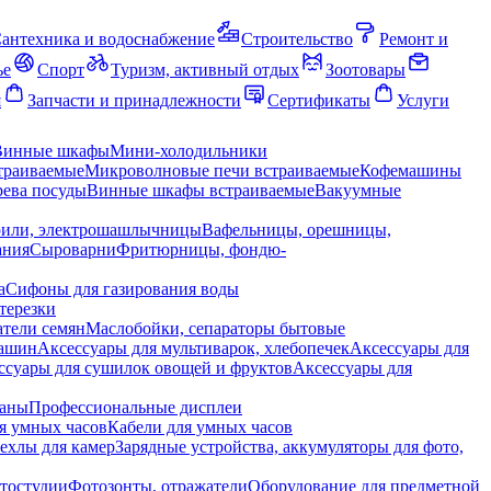
антехника и водоснабжение
Строительство
Ремонт и
ье
Спорт
Туризм, активный отдых
Зоотовары
я
Запчасти и принадлежности
Сертификаты
Услуги
Винные шкафы
Мини-холодильники
траиваемые
Микроволновые печи встраиваемые
Кофемашины
ева посуды
Винные шкафы встраиваемые
Вакуумные
рили, электрошашлычницы
Вафельницы, орешницы,
ания
Сыроварни
Фритюрницы, фондю-
а
Сифоны для газирования воды
терезки
тели семян
Маслобойки, сепараторы бытовые
машин
Аксессуары для мультиварок, хлебопечек
Аксессуары для
ссуары для сушилок овощей и фруктов
Аксессуары для
раны
Профессиональные дисплеи
я умных часов
Кабели для умных часов
ехлы для камер
Зарядные устройства, аккумуляторы для фото,
тостудии
Фотозонты, отражатели
Оборудование для предметной