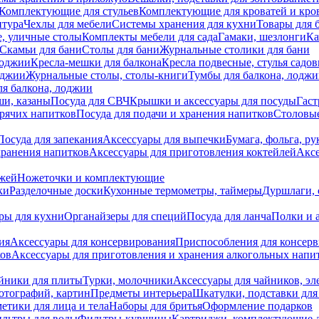
Комплектующие для стульев
Комплектующие для кроватей и кро
итура
Чехлы для мебели
Системы хранения для кухни
Товары для 
, уличные столы
Комплекты мебели для сада
Гамаки, шезлонги
Ка
Скамьи для бани
Столы для бани
Журнальные столики для бани
лоджии
Кресла-мешки для балкона
Кресла подвесные, стулья садо
оджии
Журнальные столы, столы-книги
Тумбы для балкона, лодж
я балкона, лоджии
ши, казаны
Посуда для СВЧ
Крышки и аксессуары для посуды
Гаст
орячих напитков
Посуда для подачи и хранения напитков
Столовы
Посуда для запекания
Аксессуары для выпечки
Бумага, фольга, р
хранения напитков
Аксессуары для приготовления коктейлей
Аксе
ожей
Ножеточки и комплектующие
ки
Разделочные доски
Кухонные термометры, таймеры
Дуршлаги, 
ры для кухни
Органайзеры для специй
Посуда для ланча
Полки и 
ия
Аксессуары для консервирования
Приспособления для консер
ков
Аксессуары для приготовления и хранения алкогольных напи
йники для плиты
Турки, молочники
Аксессуары для чайников, э
отографий, картин
Предметы интерьера
Шкатулки, подставки дл
етики для лица и тела
Наборы для бритья
Оформление подарков
льтры для воды
Фильтры-кувшины
Картриджи, комплектующие д