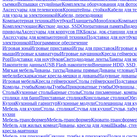
съемки
Вспышки студийные
Комплекты оборудования для фото
Аксессуары для телевизоров
Кронштейны, стойки
Кабели для т
для ухода за электроникой
Кабели, переходники
Компьютерная техника
Ноутбуки
Планшеты
Моноблоки
Компью
Комплектующие
Жесткие диски, SSD
Оперативная память
Видео
приводы
Аксессуары для корпусов ПК
Боксы, док-станции для 
Аксессуары для компьютерной техники
Подставки для ноутбук
электроникой
Программное обеспечение
Игровая зона
Игровые приставки
Игры для приставок
Игровые 
мыши
Игровые клавиатуры
Игровые наушники
Кресла геймерск
Pop
Подставки для ноутбуков
Светодиодные ленты
Лампы для м
Накопители данных
USB Flash накопители
Внешние HDD, SSD 
Мягкая мебель
Диваны, тахты
Диваны прямые
Диваны угловые
Д
мебели
Бескаркасные кресла-мешки и диваны
Надувные диваны
Игровая мебель
Кресла геймерские
Столы геймерские
Подставки
Комоды, тумбы
Комоды
Тумбы
Прикроватные тумбы
Обувницы, 
Столы
Кухонные столы
Барные столы
Столы письменные, комп
столики для бани
Приставные столики
Консольные столики
Обе
Кухня
Кухонный гарнитур
Кухонные модули
Столешницы для к
Мебель для кухни
Столы, столики
Стулья для кухни
Стулья, таб
кухни
Мебель-трансформер
Мебель-трансформер
Кровати-трансформе
Мебель для жилых комнат
Диваны, кресла для дома
Шкафы, стен
кресла-маятники
Мебель для прихожей
Секции, тумбы в прихожую
Полки и сист