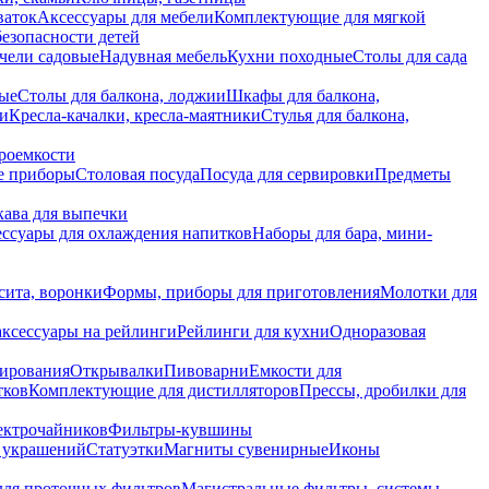
ваток
Аксессуары для мебели
Комплектующие для мягкой
безопасности детей
чели садовые
Надувная мебель
Кухни походные
Столы для сада
вые
Столы для балкона, лоджии
Шкафы для балкона,
ии
Кресла-качалки, кресла-маятники
Стулья для балкона,
роемкости
е приборы
Столовая посуда
Посуда для сервировки
Предметы
укава для выпечки
ссуары для охлаждения напитков
Наборы для бара, мини-
сита, воронки
Формы, приборы для приготовления
Молотки для
аксессуары на рейлинги
Рейлинги для кухни
Одноразовая
вирования
Открывалки
Пивоварни
Емкости для
тков
Комплектующие для дистилляторов
Прессы, дробилки для
лектрочайников
Фильтры-кувшины
я украшений
Статуэтки
Магниты сувенирные
Иконы
ля проточных фильтров
Магистральные фильтры, системы