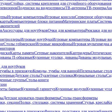
студии
Стойки, системы крепления для студийного оборудования
елевизоров
Подписки на видеосервисы
ТВ-антенны
ТВ-тюнеры
Ак
теры
Игровые компьютеры
Игровые консоли
Серверное оборудов
карты
Компьютерные блоки питания
Материнские платы
Системы
накопителей
ов
Аксессуары для ноутбуков
Очки для компьютера
Рюкзаки для но
контроллеры
Игровые ноутбуки
Игровые компьютеры
Игровые ви
ие
Столы геймерские
Игровые микрофоны
Игровая мультимедиа 
ониторов
диски
Карты памяти
Сетевые накопители
Картридеры
Оптические
иваны П-образные
Кухонные уголки, диваны
Диваны модульные
 для ноутбуков
тумбы в прихожую
Комоды, тумбы для ванной
Пеленальные стол
ьютерные
Детские столы
Туалетные столики
Журнальные столы
Са
денные группы
Столы-книги
ухни
уреты барные
Кухонный гарнитур
Кухонные модули
Кухонные угол
ры
Детские кроватки-трансформеры
Столы-трансформеры
ки, секции
Полки, стеллажи, системы хранения
Стулья, кресла
Ко
емы хранения в прихожую
Вешалки, подставки для зонтов
Банкет