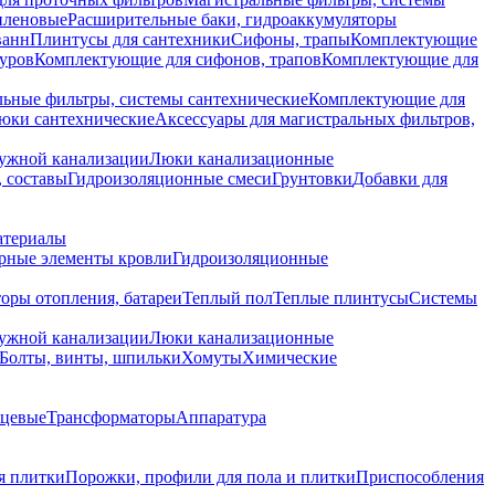
иленовые
Расширительные баки, гидроаккумуляторы
ванн
Плинтусы для сантехники
Сифоны, трапы
Комплектующие
уров
Комплектующие для сифонов, трапов
Комплектующие для
ьные фильтры, системы сантехнические
Комплектующие для
юки сантехнические
Аксессуары для магистральных фильтров,
ружной канализации
Люки канализационные
 составы
Гидроизоляционные смеси
Грунтовки
Добавки для
атериалы
рные элементы кровли
Гидроизоляционные
оры отопления, батареи
Теплый пол
Теплые плинтусы
Системы
ружной канализации
Люки канализационные
Болты, винты, шпильки
Хомуты
Химические
нцевые
Трансформаторы
Аппаратура
я плитки
Порожки, профили для пола и плитки
Приспособления