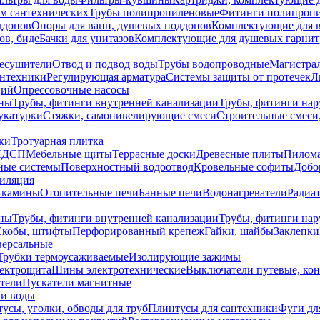
ем сантехнических
Трубы полипропиленовые
Фитинги полипроп
ддонов
Опоры для ванн, душевых поддонов
Комплектующие для 
ов, биде
Бачки для унитазов
Комплектующие для душевых гарнит
есушители
Отвод и подвод воды
Трубы водопроводные
Магистрал
антехники
Регулирующая арматура
Системы защиты от протечек
Л
ций
Опрессовочные насосы
ны
Трубы, фитинги внутренней канализации
Трубы, фитинги на
катурки
Стяжки, самонивелирующие смеси
Строительные смеси,
ки
Тротуарная плитка
ЛДСП
Мебельные щиты
Террасные доски
Древесные плиты
Пилом
ные системы
Поверхностный водоотвод
Кровельные софиты
Добо
тиляция
-камины
Отопительные печи
Банные печи
Водонагреватели
Радиат
ны
Трубы, фитинги внутренней канализации
Трубы, фитинги на
Скобы, штифты
Перфорированный крепеж
Гайки, шайбы
Заклепки
ерсальные
Трубки термоусаживаемые
Изолирующие зажимы
лектрощита
Шины электротехнические
Выключатели путевые, ко
атели
Пускатели магнитные
ки воды
усы, уголки, обводы для труб
Плинтусы для сантехники
Фуги дл