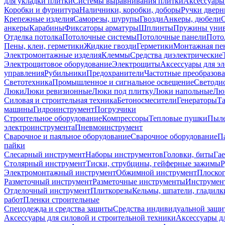
для укладки плитки
Системы выравнивания плитки
Аксессуары
Коробки и фурнитура
Наличники, коробки, доборы
Ручки дверн
Крепежные изделия
Саморезы, шурупы
Гвозди
Анкеры, дюбели
анкеры
Карабины
Фиксаторы арматуры
Шплинты
Пружины унив
Отделка потолка
Потолочные системы
Потолочные панели
Пото
Пены, клеи, герметики
Жидкие гвозди
Герметики
Монтажная пе
Электромонтажные изделия
Клеммы
Средства диэлектрические
Электрощитовое оборудование
Электрощиты
Аксессуары для э
управления
Рубильники
Предохранители
Частотные преобразов
Светотехника
Промышленное и сигнальное освещение
Светоди
Люки
Люки ревизионные
Люки под плитку
Люки напольные
Люк
Силовая и строительная техника
Бетоносмесители
Генераторы
Та
машины
Гидроинструмент
Погрузчики
Строительное оборудование
Компрессоры
Тепловые пушки
Пыле
электроинструмента
Пневмоинструмент
Сварочное и паяльное оборудование
Сварочное оборудование
П
пайки
Слесарный инструмент
Наборы инструментов
Головки, биты
Га
Столярный инструмент
Тиски, струбцины, гейферные зажимы
Р
Электромонтажный инструмент
Обжимной инструмент
Плоског
Разметочный инструмент
Разметочные инструменты
Инструмент
Отделочный инструмент
Плиткорезы
Кельмы, шпатели, гладилк
работ
Пленки строительные
Спецодежда и средства защиты
Средства индивидуальной защ
Аксессуары для силовой и строительной техники
Аксессуары дл