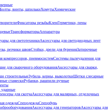
дверные
Болты, винты, шпильки
Хомуты
Химические
творители
Фиксаторы резьбы
Клеи
Герметики, пены
нцевые
Трансформаторы
Аппаратура
уары для светотехники
Аксессуары для светодиодных лент
езы, резчики швов
Стойки, дрели для бурения
Затирочные
ля компрессоров, пневмосистем
Системы пылеудаления для
ие для сварочного оборудования
Аксессуары для сварки,
щи строительные
Зубила, керны, выколотки
Щетки слесарные
чные стамески
Рубанки, рашпили ручные
енты
 ударные
енсеры для скотча
Аксессуары для малярных, отделочных
ная одежда
Спецодежда
Спецобувь
виброоборудования
Аксессуары для генераторов
Аксессуары для