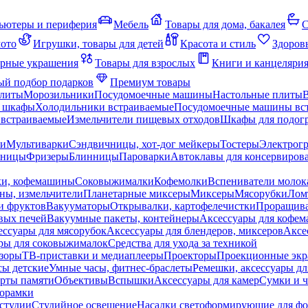
ьютеры и периферия
Мебель
Товары для дома, бакалея
С
мото
Игрушки, товары для детей
Красота и стиль
Здоров
рные украшения
Товары для взрослых
Книги и канцеляри
й подбор подарков
Премиум товары
плиты
Морозильники
Посудомоечные машины
Настольные плиты
 шкафы
Холодильники встраиваемые
Посудомоечные машины вс
встраиваемые
Измельчители пищевых отходов
Шкафы для подогр
чи
Мультиварки
Сэндвичницы, хот-дог мейкеры
Тостеры
Электрог
еницы
Фризеры
Блинницы
Пароварки
Автоклавы для консервиров
ки, кофемашины
Соковыжималки
Кофемолки
Вспениватели молок
ны, измельчители
Планетарные миксеры
Миксеры
Мясорубки
Лом
и фруктов
Вакууматоры
Открывалки, картофелечистки
Проращива
вых печей
Вакуумные пакеты, контейнеры
Аксессуары для кофе
ессуары для мясорубок
Аксессуары для блендеров, миксеров
Аксе
ры для соковыжималок
Средства для ухода за техникой
зоры
ТВ-приставки и медиаплееры
Проекторы
Проекционные эк
сы детские
Умные часы, фитнес-браслеты
Ремешки, аксессуары дл
рты памяти
Объективы
Вспышки
Аксессуары для камер
Сумки и ч
орамки
студии
Студийное освещение
Насадки светоформирующие для фо