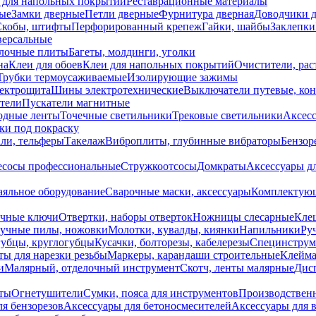
 для напольных покрытий
Реставрационные материалы
ые
Замки дверные
Петли дверные
Фурнитура дверная
Доводчики 
Скобы, штифты
Перфорированный крепеж
Гайки, шайбы
Заклепки
ерсальные
лочные плиты
Багеты, молдинги, уголки
на
Клеи для обоев
Клеи для напольных покрытий
Очистители, рас
Трубки термоусаживаемые
Изолирующие зажимы
лектрощита
Шины электротехнические
Выключатели путевые, ко
атели
Пускатели магнитные
одные ленты
Точечные светильники
Трековые светильники
Аксесс
и под покраску
ли, тельферы
Такелаж
Виброплиты, глубинные вибраторы
Бензор
сосы профессиональные
Стружкоотсосы
Домкраты
Аксессуары д
аяльное оборудование
Сварочные маски, аксессуары
Комплектующ
ечные ключи
Отвертки, наборы отверток
Ножницы слесарные
Кле
учные пилы, ножовки
Молотки, кувалды, киянки
Напильники
Ру
убцы, круглогубцы
Кусачки, болторезы, кабелерезы
Специнструм
ы для нарезки резьбы
Маркеры, карандаши строительные
Клейма
и
Малярный, отделочный инструмент
Скотч, ленты малярные
Дисп
иты
Огнетушители
Сумки, пояса для инструментов
Производствен
я бензорезов
Аксессуары для бетоносмесителей
Аксессуары для 