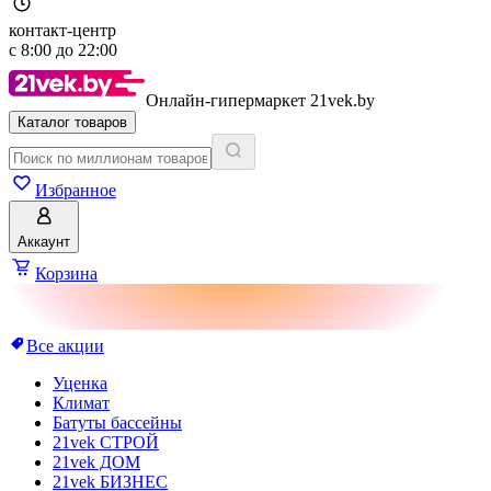
контакт-центр
с
8:00
до
22:00
Онлайн-гипермаркет 21vek.by
Каталог товаров
Избранное
Аккаунт
Корзина
Все акции
Уценка
Климат
Батуты бассейны
21vek СТРОЙ
21vek ДОМ
21vek БИЗНЕС