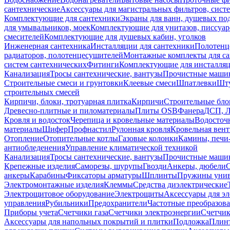
сантехнические
Аксессуары для магистральных фильтров, сист
Комплектующие для сантехники
Экраны для ванн, душевых по
для умывальников, моек
Комплектующие для унитазов, писсуар
смесителей
Комплектующие для душевых кабин, уголков
Инженерная сантехника
Инсталляции для сантехники
Полотенц
радиаторов, полотенцесушителей
Монтажные комплекты для с
систем сантехнических
Фитинги
Комплектующие для инсталля
Канализация
Тросы сантехнические, вантузы
Прочистные маши
Строительные смеси и грунтовки
Клеевые смеси
Шпатлевки
Шту
строительных смесей
Кирпичи, блоки, тротуарная плитка
Кирпичи
Строительные бло
Древесно-плитные и пиломатериалы
Плиты OSB
Фанера
ДСП, 
Кровля и водосток
Черепица и кровельные материалы
Водосточ
материалы
Шифер
Профнастил
Рулонная кровля
Кровельная вен
Отопление
Отопительные котлы
Газовые колонки
Камины, печи
антиобледенения
Управление климатической техникой
Канализация
Тросы сантехнические, вантузы
Прочистные маши
Крепежные изделия
Саморезы, шурупы
Гвозди
Анкеры, дюбели
анкеры
Карабины
Фиксаторы арматуры
Шплинты
Пружины унив
Электромонтажные изделия
Клеммы
Средства диэлектрические
Электрощитовое оборудование
Электрощиты
Аксессуары для э
управления
Рубильники
Предохранители
Частотные преобразов
Приборы учета
Счетчики газа
Счетчики электроэнергии
Счетчи
Аксессуары для напольных покрытий и плитки
Подложка
Плинт