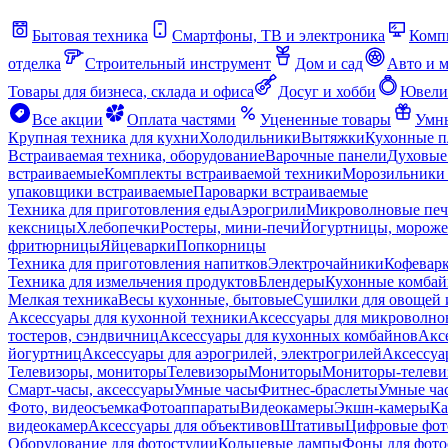
Бытовая техника
Смартфоны, ТВ и электроника
Комп
отделка
Строительный инструмент
Дом и сад
Авто и 
Товары для бизнеса, склада и офиса
Досуг и хобби
Ювели
Все акции
Оплата частями
Уцененные товары
Умны
Крупная техника для кухни
Холодильники
Вытяжки
Кухонные 
Встраиваемая техника, оборудование
Варочные панели
Духовые
встраиваемые
Комплекты встраиваемой техники
Морозильники 
упаковщики встраиваемые
Пароварки встраиваемые
Техника для приготовления еды
Аэрогрили
Микроволновые пе
кексницы
Хлебопечки
Ростеры, мини-печи
Йогуртницы, морож
фритюрницы
Яйцеварки
Попкорницы
Техника для приготовления напитков
Электрочайники
Кофевар
Техника для измельчения продуктов
Блендеры
Кухонные комбай
Мелкая техника
Весы кухонные, бытовые
Сушилки для овощей 
Аксессуары для кухонной техники
Аксессуары для микроволно
тостеров, сэндвичниц
Аксессуары для кухонных комбайнов
Акс
йогуртниц
Аксессуары для аэрогрилей, электрогрилей
Аксессуа
Телевизоры, мониторы
Телевизоры
Мониторы
Мониторы-телеви
Смарт-часы, аксессуары
Умные часы
Фитнес-браслеты
Умные ча
Фото, видеосъемка
Фотоаппараты
Видеокамеры
Экшн-камеры
Ка
видеокамер
Аксессуары для объективов
Штативы
Цифровые фот
Оборудование для фотостудии
Кольцевые лампы
Фоны для фото