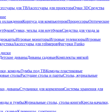
сессуары для ТВ
Аксессуары для проектора
Очки 3D
Средства
ание
 охлаждения
Корпуса для компьютеров
Процессоры
Оптические
утбуков
Сумки, чехлы для ноутбуков
Средства для ухода за
деокарты
Игровые мониторы
Игровые телевизоры
Игровые
акустика
Аксессуары для геймеров
Фигурки Funko
 диски
Детские диваны
Диваны садовые
Комплекты мягкой
ики, комоды
Тумбы под ТВ
Комоды пластиковые
довые столы
Растущие столы и парты
Столы, журнальные
ки, диваны
Стульчики для кормления
Системы хранения для
моды и тумбы
Журнальные столы, столы-книги
Кресла-качалки,
ки, скамьи
Ключницы, газетницы