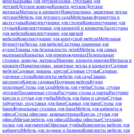
мебель
Шкафы для детской
Полки, стеллажи для
детской
Детские комоды
Кровати детские
Детские
матрасы
Матрасы в кроватку
Наматрасники, защитные чехлы
детские
Мебель для детского сада
Мебельная фурнитура и
аксессуары
Комплектующие для столов
Комплектующие для
стульев
Комплектующие для кроватей и кроваток
Аксессуары
для мебели
Комплектующие для мягкой
мебели
Комплектующие для корпусной мебели
Мебельная
фурнитура
Чехлы для мебели
Системы хранения для
кухни
Товары для безопасности детей
Мебель для самых
маленьких
Кроватки для новорожденных
Пеленальные
столики, комоды, матрасы
Манежи, кровати-манежи
Матрасы в
кроватку
Наматрасники, защитные чехлы в кроватку
Садовая
мебель
Садовые диваны, кресла
Садовые стулья
Садовые,
уличные столы
Комплекты мебели для сада
Гамаки,
шезлонги
Качели садовые
Надувная мебель
Кухни
походные
Столы для сада
Мебель для учебы
Столы, стулья
детские
Письменные столы
Растущие столы и парты
Растущие
кресла и стулья для учебы
Мебель для бани и сауны
Стулья,
табуретки, подставки для бани
Скамьи для бани
Столы для
бани
Журнальные столики для бани
Мебель для кабинета и
офиса
Столы офисные, компьютерные
Кресла, стулья для
офиса
Мягкая мебель для офиса
Шкафы офисные
Стеллажи,
полки для документов
Офисные тумбы
Комплекты мебели для
кабинета
Мебель для лоджии и балкона
Комплекты мебели для