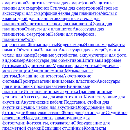
смартфонов
Защитные стекла для смартфонов
Защитные
пленки для смартфонов
Стилусы для смартфонов
Игровые
аксессуары для смартфонов
Чехлы для планшетов
Чехлы с
клавиатурой для планшетов
Защитные стекла для
планшетов
Защитные пленки для планшетов
Сумки для
планшетов
Стилусы для планшетов
Аксессуары для
планшетов, смартфонов
Кабели для телефонов,
планшетов
Фото,
видеосъемка
Фотоаппараты
Видеокамеры
Экшн-камеры
Карты
памяти
Объективы
Вспышки
Аксессуары для камер
Сумки и
чехлы для камер
Зарядные устройства, аккумуляторы для фото,
видеокамер
Аксессуары для объективов
Штативы
Цифровые
фоторамки
Аудиотехника
Мультимедиа акустика
Радиочасы,
метеостанции
Радиоприемники
Музыкальные
центры
Домашние кинотеатры
Акустические
системы
Проигрыватели виниловых пластинок
Аксессуары
для виниловых проигрывателей
Виниловые
пластинки
Инсталляционная акустика
Трансляционные
усилители
Аксессуары для аудиотехники
Комплектующие для
акустики
Акустические кабели
Подставки, стойки для
акустики
Сумки, чехлы для акустики
Оборудование для
фотостудии
Кольцевые лампы
Фоны для фотостудии
Студийное
освещение
Насадки светоформирующие для
фотостудии
Фотозонты, отражатели
Оборудование для
предметной съемки
Вспышки студийные
Комплекты