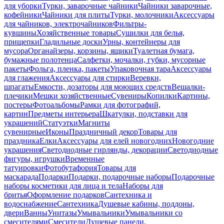
для уборки
Турки, заварочные чайники
Чайники заварочные,
кофейники
Чайники для плиты
Турки, молочники
Аксессуары
для чайников, электрочайников
Фильтры-
кувшины
Хозяйственные товары
Сушилки для белья,
прищепки
Гладильные доски
Урны, контейнеры для
мусора
Органайзеры, корзины, ящики
Туалетная бумага,
бумажные полотенца
Салфетки, мочалки, губки, мусорные
пакеты
Фольга, пленка, пакеты
Упаковочная тара
Аксессуары
для глажения
Аксессуары для стирки
Веревки,
шпагаты
Емкости, дозаторы для моющих средств
Вешалки-
плечики
Мешки хозяйственные
Сувениры
Копилки
Картины,
постеры
Фотоальбомы
Рамки для фотографий,
картин
Предметы интерьера
Шкатулки, подставки для
украшений
Статуэтки
Магниты
сувенирные
Иконы
Праздничный декор
Товары для
праздника
Елки
Аксессуары для елей новогодних
Новогодние
украшения
Светодиодные гирлянды, декорации
Светодиодные
фигуры, игрушки
Временные
татуировки
Фотобутафория
Товары для
маскарада
Подарки
Подарки, подарочные наборы
Подарочные
наборы косметики для лица и тела
Наборы для
бритья
Оформление подарков
Сантехника и
водоснабжение
Сантехника
Душевые кабины, поддоны,
двери
Ванны
Унитазы
Умывальники
Умывальники со
смесителями
Смесители
Душевые панели,