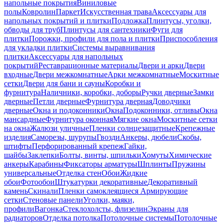
напольные покрытия
Виниловые
полы
Ковролин
Паркет
Искусственная трава
Аксессуары для
напольных покрытий и плитки
Подложка
Плинтусы, уголки,
обводы для труб
Плинтусы для сантехники
Фуги для
плитки
Порожки, профили для пола и плитки
Приспособления
для укладки плитки
Системы выравнивания
плитки
Аксессуары для напольных
покрытий
Реставрационные материалы
Двери и арки
Двери
входные
Двери межкомнатные
Арки межкомнатные
Москитные
сетки
Двери для бани и сауны
Коробки и
фурнитура
Наличники, коробки, доборы
Ручки дверные
Замки
дверные
Петли дверные
Фурнитура дверная
Доводчики
дверные
Окна и подоконники
Окна
Подоконники, отливы
Окна
мансардные
Фурнитура оконная
Мягкие окна
Москитные сетки
на окна
Жалюзи уличные
Пленки солнцезащитные
Крепежные
изделия
Саморезы, шурупы
Гвозди
Анкеры, дюбели
Скобы,
штифты
Перфорированный крепеж
Гайки,
шайбы
Заклепки
Болты, винты, шпильки
Хомуты
Химические
анкеры
Карабины
Фиксаторы арматуры
Шплинты
Пружины
универсальные
Отделка стен
Обои
Жидкие
обои
Фотообои
Штукатурки декоративные
Декоративный
камень
Скинали
Пленки самоклеящиеся
Армирующие
сетки
Стеновые панели
Уголки, маяки,
профили
Вагонка
Стеклохолсты, флизелин
Экраны для
радиаторов
Отделка потолка
Потолочные системы
Потолочные