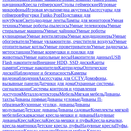
наушники
Кресла геймерские
Столы геймерские
Игровые
микрофоны
Игровая мультимедиа акустика
Аксессуары для
геймеров
Фигурки Funko Pop
Подставки для
ноутбуков
Светодиодные ленты
Лампы для мониторов
Умная
техника
Умные роботы-пылесосы
Умные телевизоры
Умные
стиральные машины
Умные чайники
Умные роботы
кулинарные
Умные вентиляторы
Умные кондиционеры
Умные
обогреватели
Умные увлажнители, очистители воздуха
Умные
отопительные котлы
Умные проветриватели
Умные радиочасы,
метеостанции
Умные кормушки и поилки для
животных
Умные напольные весы
Накопители данных
USB
Flash накопители
Внешние HDD, SSD диски
Карты
памяти
Сетевые накопители
Картридеры
Оптические
диски
Наблюдение и безопасность
Камеры
видеонаблюдения
Аксессуары для CCTV
Домофоны,
вызывные панели
Датчики для дома
Охранные системы,
сигнализации
Системы контроля и управления
доступом
Металлодетекторы
Мебель
Мягкая мебель
Диваны,
тахты
Диваны прямые
Диваны угловые
Диваны П-
образные
Кухонные уголки, диваны
Диваны
модульные
Детские диваны
Диваны садовые
Комплекты мягкой
мебели
Бескаркасные кресла-мешки и диваны
Надувные
диваны
Кресла
Кресла
Кресла-мешки и пуфы
Кресла-качалки,
кресла-маятники
Детские кресла, пуфы
Надувные кресла
Пуфы,
оттоманки
Кресла-кровати
Игровая мебель
Кресла