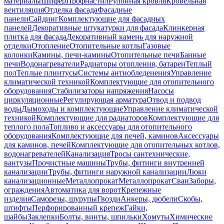
материалы
Шифер
Профнастил
Рулонная кровля
Кровельная
вентиляция
Отделка фасада
Фасадные
панели
Сайдинг
Комплектующие для фасадных
панелей
Декоративные штукатурки для фасада
Клинкерная
плитка для фасада
Декоративный камень для наружной
отделки
Отопление
Отопительные котлы
Газовые
колонки
Камины, печи-камины
Отопительные печи
Банные
печи
Водонагреватели
Радиаторы отопления, батареи
Теплый
пол
Теплые плинтусы
Системы антиобледенения
Управление
климатической техникой
Комплектующие для отопительного
оборудования
Стабилизаторы напряжения
Насосы
циркуляционные
Регулирующая арматура
Отвод и подвод
воды
Дымоходы и комплектующие
Управление климатической
техникой
Комплектующие для радиаторов
Комплектующие для
теплого пола
Топливо и аксессуары для отопительного
оборудования
Комплектующие для печей, каминов
Аксессуары
для каминов, печей
Комплектующие для отопительных котлов,
водонагревателей
Канализация
Тросы сантехнические,
вантузы
Прочистные машины
Трубы, фитинги внутренней
канализации
Трубы, фитинги наружной канализации
Люки
канализационные
Металлопрокат
Металлопрокат
Сваи
Заборы,
ограждения
Автоматика для ворот
Крепежные
изделия
Саморезы, шурупы
Гвозди
Анкеры, дюбели
Скобы,
штифты
Перфорированный крепеж
Гайки,
шайбы
Заклепки
Болты, винты, шпильки
Хомуты
Химические