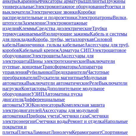
анкеры
Карабины
Фиксаторы арматуры
Шплинты
Пружины
универсальные
Электромонтажное оборудование
Розетки и
выключатели
Электрические звонки
Коробки
распределительные и подрозетники
Электропатроны
Вилки,
штепсели
Заземление
Электромонтажные
изделия
Клеммы
Средства диэлектрические
Трубки
термоусаживаемые
Изолирующие зажимы
Кабель и системы
для прокладки
Короба, трубы, металлорукав
Силовой
кабель
Наконечники, гильзы кабельные
Аксессуары для труб,
коробов
Кабельный крепеж
Арматура СИП
Электрощитовое
оборудование
Электрощиты
Аксессуары для
электрощита
Шины электротехнические
Выключатели
путевые, концевые
Трансформаторы
Аппаратура
управления
Рубильники
Предохранители
Частотные
преобразователи
Пускатели магнитные
Модульная
автоматика
Выключатели автоматические
Реле
Выключатели
нагрузки
Контакторы
Дополнительное модульное
оборудование
УЗИП
Автоматика пуска
двигателя
Дифференциальные
автоматы
УЗО
Конденсаторы
Комплексная защита
электродвигателей
Аксессуары для модульной
автоматики
Приборы учета
Счетчики газа
Счетчики
электроэнергии
Счетчики воды
Ремонт и отделка
Напольные
покрытия и
плитка
Плитка
Ламинат
Линолеум
Керамогранит
Спортивные