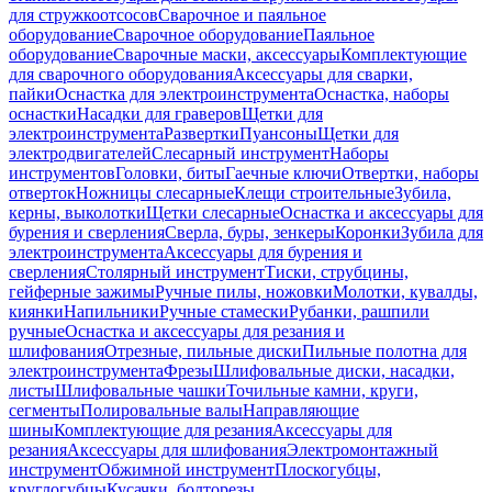
для стружкоотсосов
Сварочное и паяльное
оборудование
Сварочное оборудование
Паяльное
оборудование
Сварочные маски, аксессуары
Комплектующие
для сварочного оборудования
Аксессуары для сварки,
пайки
Оснастка для электроинструмента
Оснастка, наборы
оснастки
Насадки для граверов
Щетки для
электроинструмента
Развертки
Пуансоны
Щетки для
электродвигателей
Слесарный инструмент
Наборы
инструментов
Головки, биты
Гаечные ключи
Отвертки, наборы
отверток
Ножницы слесарные
Клещи строительные
Зубила,
керны, выколотки
Щетки слесарные
Оснастка и аксессуары для
бурения и сверления
Сверла, буры, зенкеры
Коронки
Зубила для
электроинструмента
Аксессуары для бурения и
сверления
Столярный инструмент
Тиски, струбцины,
гейферные зажимы
Ручные пилы, ножовки
Молотки, кувалды,
киянки
Напильники
Ручные стамески
Рубанки, рашпили
ручные
Оснастка и аксессуары для резания и
шлифования
Отрезные, пильные диски
Пильные полотна для
электроинструмента
Фрезы
Шлифовальные диски, насадки,
листы
Шлифовальные чашки
Точильные камни, круги,
сегменты
Полировальные валы
Направляющие
шины
Комплектующие для резания
Аксессуары для
резания
Аксессуары для шлифования
Электромонтажный
инструмент
Обжимной инструмент
Плоскогубцы,
круглогубцы
Кусачки, болторезы,