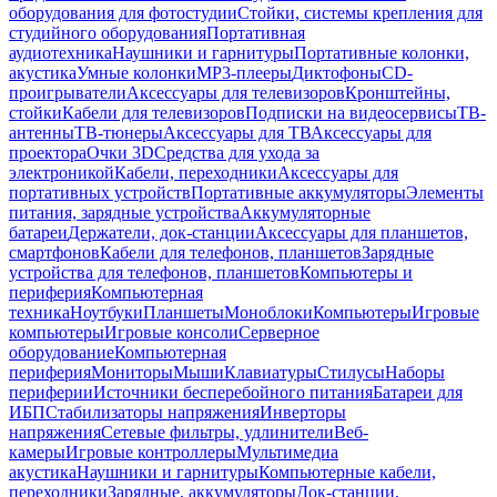
оборудования для фотостудии
Стойки, системы крепления для
студийного оборудования
Портативная
аудиотехника
Наушники и гарнитуры
Портативные колонки,
акустика
Умные колонки
MP3-плееры
Диктофоны
CD-
проигрыватели
Аксессуары для телевизоров
Кронштейны,
стойки
Кабели для телевизоров
Подписки на видеосервисы
ТВ-
антенны
ТВ-тюнеры
Аксессуары для ТВ
Аксессуары для
проектора
Очки 3D
Средства для ухода за
электроникой
Кабели, переходники
Аксессуары для
портативных устройств
Портативные аккумуляторы
Элементы
питания, зарядные устройства
Аккумуляторные
батареи
Держатели, док-станции
Аксессуары для планшетов,
смартфонов
Кабели для телефонов, планшетов
Зарядные
устройства для телефонов, планшетов
Компьютеры и
периферия
Компьютерная
техника
Ноутбуки
Планшеты
Моноблоки
Компьютеры
Игровые
компьютеры
Игровые консоли
Серверное
оборудование
Компьютерная
периферия
Мониторы
Мыши
Клавиатуры
Стилусы
Наборы
периферии
Источники бесперебойного питания
Батареи для
ИБП
Стабилизаторы напряжения
Инверторы
напряжения
Сетевые фильтры, удлинители
Веб-
камеры
Игровые контроллеры
Мультимедиа
акустика
Наушники и гарнитуры
Компьютерные кабели,
переходники
Зарядные, аккумуляторы
Док-станции,