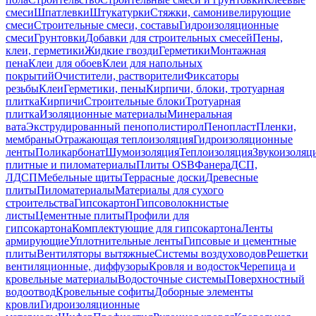
смеси
Шпатлевки
Штукатурки
Стяжки, самонивелирующие
смеси
Строительные смеси, составы
Гидроизоляционные
смеси
Грунтовки
Добавки для строительных смесей
Пены,
клеи, герметики
Жидкие гвозди
Герметики
Монтажная
пена
Клеи для обоев
Клеи для напольных
покрытий
Очистители, растворители
Фиксаторы
резьбы
Клеи
Герметики, пены
Кирпичи, блоки, тротуарная
плитка
Кирпичи
Строительные блоки
Тротуарная
плитка
Изоляционные материалы
Минеральная
вата
Экструдированный пенополистирол
Пенопласт
Пленки,
мембраны
Отражающая теплоизоляция
Гидроизоляционные
ленты
Поликарбонат
Шумоизоляция
Теплоизоляция
Звукоизоляц
плитные и пиломатериалы
Плиты OSB
Фанера
ДСП,
ЛДСП
Мебельные щиты
Террасные доски
Древесные
плиты
Пиломатериалы
Материалы для сухого
строительства
Гипсокартон
Гипсоволокнистые
листы
Цементные плиты
Профили для
гипсокартона
Комплектующие для гипсокартона
Ленты
армирующие
Уплотнительные ленты
Гипсовые и цементные
плиты
Вентиляторы вытяжные
Системы воздуховодов
Решетки
вентиляционные, диффузоры
Кровля и водосток
Черепица и
кровельные материалы
Водосточные системы
Поверхностный
водоотвод
Кровельные софиты
Доборные элементы
кровли
Гидроизоляционные