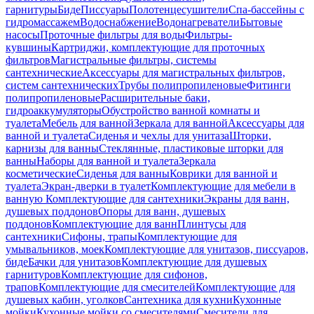
гарнитуры
Биде
Писсуары
Полотенцесушители
Спа-бассейны с
гидромассажем
Водоснабжение
Водонагреватели
Бытовые
насосы
Проточные фильтры для воды
Фильтры-
кувшины
Картриджи, комплектующие для проточных
фильтров
Магистральные фильтры, системы
сантехнические
Аксессуары для магистральных фильтров,
систем сантехнических
Трубы полипропиленовые
Фитинги
полипропиленовые
Расширительные баки,
гидроаккумуляторы
Обустройство ванной комнаты и
туалета
Мебель для ванной
Зеркала для ванной
Аксессуары для
ванной и туалета
Сиденья и чехлы для унитаза
Шторки,
карнизы для ванны
Стеклянные, пластиковые шторки для
ванны
Наборы для ванной и туалета
Зеркала
косметические
Сиденья для ванны
Коврики для ванной и
туалета
Экран-дверки в туалет
Комплектующие для мебели в
ванную
Комплектующие для сантехники
Экраны для ванн,
душевых поддонов
Опоры для ванн, душевых
поддонов
Комплектующие для ванн
Плинтусы для
сантехники
Сифоны, трапы
Комплектующие для
умывальников, моек
Комплектующие для унитазов, писсуаров,
биде
Бачки для унитазов
Комплектующие для душевых
гарнитуров
Комплектующие для сифонов,
трапов
Комплектующие для смесителей
Комплектующие для
душевых кабин, уголков
Сантехника для кухни
Кухонные
мойки
Кухонные мойки со смесителями
Смесители для