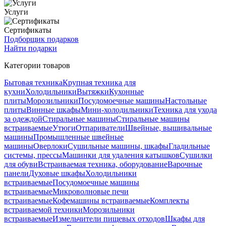
Услуги
Сертификаты
Подборщик подарков
Найти подарки
Категории товаров
Бытовая техника
Крупная техника для
кухни
Холодильники
Вытяжки
Кухонные
плиты
Морозильники
Посудомоечные машины
Настольные
плиты
Винные шкафы
Мини-холодильники
Техника для ухода
за одеждой
Стиральные машины
Стиральные машины
встраиваемые
Утюги
Отпариватели
Швейные, вышивальные
машины
Промышленные швейные
машины
Оверлоки
Сушильные машины, шкафы
Гладильные
системы, прессы
Машинки для удаления катышков
Сушилки
для обуви
Встраиваемая техника, оборудование
Варочные
панели
Духовые шкафы
Холодильники
встраиваемые
Посудомоечные машины
встраиваемые
Микроволновые печи
встраиваемые
Кофемашины встраиваемые
Комплекты
встраиваемой техники
Морозильники
встраиваемые
Измельчители пищевых отходов
Шкафы для