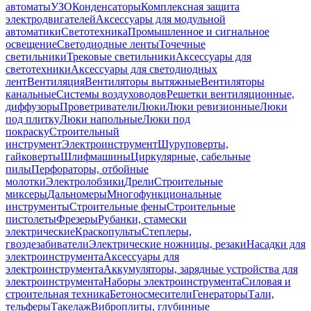
автоматы
УЗО
Конденсаторы
Комплексная защита
электродвигателей
Аксессуары для модульной
автоматики
Светотехника
Промышленное и сигнальное
освещение
Светодиодные ленты
Точечные
светильники
Трековые светильники
Аксессуары для
светотехники
Аксессуары для светодиодных
лент
Вентиляция
Вентиляторы вытяжные
Вентиляторы
канальные
Системы воздуховодов
Решетки вентиляционные,
диффузоры
Проветриватели
Люки
Люки ревизионные
Люки
под плитку
Люки напольные
Люки под
покраску
Строительный
инструмент
Электроинструмент
Шуруповерты,
гайковерты
Шлифмашины
Циркулярные, сабельные
пилы
Перфораторы, отбойные
молотки
Электролобзики
Дрели
Строительные
миксеры
Дальномеры
Многофункциональные
инструменты
Строительные фены
Строительные
пистолеты
Фрезеры
Рубанки, стамески
электрические
Краскопульты
Степлеры,
гвоздезабиватели
Электрические ножницы, резаки
Насадки для
электроинструмента
Аксессуары для
электроинструмента
Аккумуляторы, зарядные устройства для
электроинструмента
Наборы электроинструмента
Силовая и
строительная техника
Бетоносмесители
Генераторы
Тали,
тельферы
Такелаж
Виброплиты, глубинные