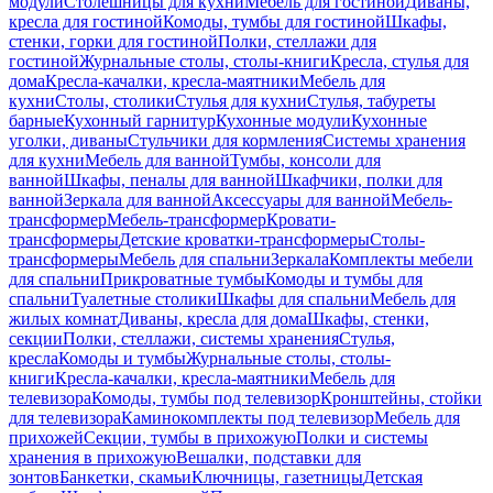
модули
Столешницы для кухни
Мебель для гостиной
Диваны,
кресла для гостиной
Комоды, тумбы для гостиной
Шкафы,
стенки, горки для гостиной
Полки, стеллажи для
гостиной
Журнальные столы, столы-книги
Кресла, стулья для
дома
Кресла-качалки, кресла-маятники
Мебель для
кухни
Столы, столики
Стулья для кухни
Стулья, табуреты
барные
Кухонный гарнитур
Кухонные модули
Кухонные
уголки, диваны
Стульчики для кормления
Системы хранения
для кухни
Мебель для ванной
Тумбы, консоли для
ванной
Шкафы, пеналы для ванной
Шкафчики, полки для
ванной
Зеркала для ванной
Аксессуары для ванной
Мебель-
трансформер
Мебель-трансформер
Кровати-
трансформеры
Детские кроватки-трансформеры
Столы-
трансформеры
Мебель для спальни
Зеркала
Комплекты мебели
для спальни
Прикроватные тумбы
Комоды и тумбы для
спальни
Туалетные столики
Шкафы для спальни
Мебель для
жилых комнат
Диваны, кресла для дома
Шкафы, стенки,
секции
Полки, стеллажи, системы хранения
Стулья,
кресла
Комоды и тумбы
Журнальные столы, столы-
книги
Кресла-качалки, кресла-маятники
Мебель для
телевизора
Комоды, тумбы под телевизор
Кронштейны, стойки
для телевизора
Каминокомплекты под телевизор
Мебель для
прихожей
Секции, тумбы в прихожую
Полки и системы
хранения в прихожую
Вешалки, подставки для
зонтов
Банкетки, скамьи
Ключницы, газетницы
Детская