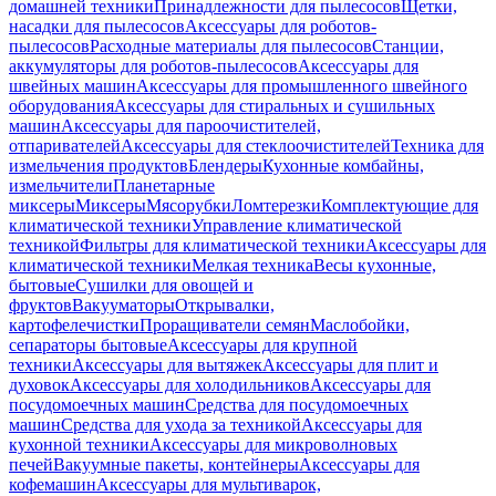
домашней техники
Принадлежности для пылесосов
Щетки,
насадки для пылесосов
Аксессуары для роботов-
пылесосов
Расходные материалы для пылесосов
Станции,
аккумуляторы для роботов-пылесосов
Аксессуары для
швейных машин
Аксессуары для промышленного швейного
оборудования
Аксессуары для стиральных и сушильных
машин
Аксессуары для пароочистителей,
отпаривателей
Аксессуары для стеклоочистителей
Техника для
измельчения продуктов
Блендеры
Кухонные комбайны,
измельчители
Планетарные
миксеры
Миксеры
Мясорубки
Ломтерезки
Комплектующие для
климатической техники
Управление климатической
техникой
Фильтры для климатической техники
Аксессуары для
климатической техники
Мелкая техника
Весы кухонные,
бытовые
Сушилки для овощей и
фруктов
Вакууматоры
Открывалки,
картофелечистки
Проращиватели семян
Маслобойки,
сепараторы бытовые
Аксессуары для крупной
техники
Аксессуары для вытяжек
Аксессуары для плит и
духовок
Аксессуары для холодильников
Аксессуары для
посудомоечных машин
Средства для посудомоечных
машин
Средства для ухода за техникой
Аксессуары для
кухонной техники
Аксессуары для микроволновых
печей
Вакуумные пакеты, контейнеры
Аксессуары для
кофемашин
Аксессуары для мультиварок,