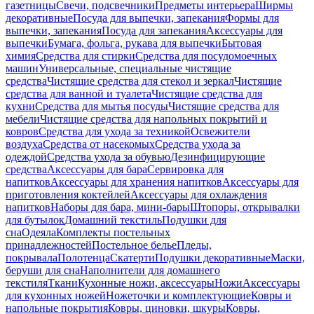
газетницы
Свечи, подсвечники
Предметы интерьера
Ширмы
декоративные
Посуда для выпечки, запекания
Формы для
выпечки, запекания
Посуда для запекания
Аксессуары для
выпечки
Бумага, фольга, рукава для выпечки
Бытовая
химия
Средства для стирки
Средства для посудомоечных
машин
Универсальные, специальные чистящие
средства
Чистящие средства для стекол и зеркал
Чистящие
средства для ванной и туалета
Чистящие средства для
кухни
Средства для мытья посуды
Чистящие средства для
мебели
Чистящие средства для напольных покрытий и
ковров
Средства для ухода за техникой
Освежители
воздуха
Средства от насекомых
Средства ухода за
одеждой
Средства ухода за обувью
Дезинфицирующие
средства
Аксессуары для бара
Сервировка для
напитков
Аксессуары для хранения напитков
Аксессуары для
приготовления коктейлей
Аксессуары для охлаждения
напитков
Наборы для бара, мини-бары
Штопоры, открывалки
для бутылок
Домашний текстиль
Подушки для
сна
Одеяла
Комплекты постельных
принадлежностей
Постельное белье
Пледы,
покрывала
Полотенца
Скатерти
Подушки декоративные
Маски,
беруши для сна
Наполнители для домашнего
текстиля
Ткани
Кухонные ножи, аксессуары
Ножи
Аксессуары
для кухонных ножей
Ножеточки и комплектующие
Ковры и
напольные покрытия
Ковры, циновки, шкуры
Ковры,