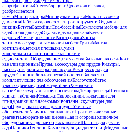
пылесосы, воздуходувки
Аэраторы,
скарификаторы
Снегоуборщики
Дровоколы
Сеялки,
разбрасыватели
семян
Минитракторы
Миникультиваторы
Мойки высокого
давления
Наборы садового электроинструмента
Отдых и
пикник
Батуты
Бассейны
Спа-бассейны
Комплекты мебели для
сада
Столы для сада
Стулья, кресла для сада
Качели
садовые
Гамаки, шезлонги
Раскладушки
Зонты,
тенты
Аксессуары для садовой мебели
Грили
Мангалы,
коптильни
Детская площадка
Сумки-
холодильники
Портативные колонки и
аудиосистемы
Оборудование для участка
Бытовые насосы
Люки
канализационные
Пруды, аксессуары для прудов
Фильтры,
насосы, стерилизаторы для прудов
Компрессоры для
прудов
Станции биологической очистки
Запчасти и
комплектующие для оборудования
Благоустройство
участка
Дачные дома
Беседки
Бани
Хозблоки и
сараи
Аксессуары для озеленения сада
Декор для сада
Почтовые
ящики, таблички
Козырьки
Скворечники, кормушки для
птиц
Домики для насекомых
Фонтаны, скульптуры для
сада
Пруды, аксессуары для прудов
Уличные
обогреватели
Уличные светильники
Противогололедные
реагенты
Декоративный щебень
Сад и огород
Поливочное
оборудование
Садовые опрыскиватели
Шланги для дома и
сада
Парники
Теплицы
Комплектующие для теплиц
Модульные