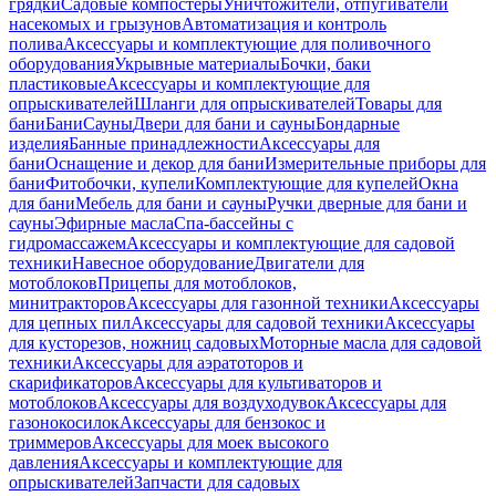
грядки
Садовые компостеры
Уничтожители, отпугиватели
насекомых и грызунов
Автоматизация и контроль
полива
Аксессуары и комплектующие для поливочного
оборудования
Укрывные материалы
Бочки, баки
пластиковые
Аксессуары и комплектующие для
опрыскивателей
Шланги для опрыскивателей
Товары для
бани
Бани
Сауны
Двери для бани и сауны
Бондарные
изделия
Банные принадлежности
Аксессуары для
бани
Оснащение и декор для бани
Измерительные приборы для
бани
Фитобочки, купели
Комплектующие для купелей
Окна
для бани
Мебель для бани и сауны
Ручки дверные для бани и
сауны
Эфирные масла
Спа-бассейны с
гидромассажем
Аксессуары и комплектующие для садовой
техники
Навесное оборудование
Двигатели для
мотоблоков
Прицепы для мотоблоков,
минитракторов
Аксессуары для газонной техники
Аксессуары
для цепных пил
Аксессуары для садовой техники
Аксессуары
для кусторезов, ножниц садовых
Моторные масла для садовой
техники
Аксессуары для аэратоторов и
скарификаторов
Аксессуары для культиваторов и
мотоблоков
Аксессуары для воздуходувок
Аксессуары для
газонокосилок
Аксессуары для бензокос и
триммеров
Аксессуары для моек высокого
давления
Аксессуары и комплектующие для
опрыскивателей
Запчасти для садовых