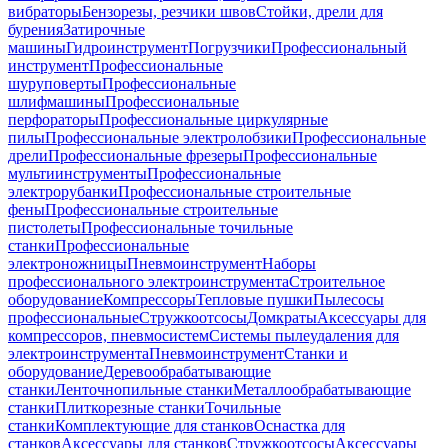
вибраторы
Бензорезы, резчики швов
Стойки, дрели для
бурения
Затирочные
машины
Гидроинструмент
Погрузчики
Профессиональный
инструмент
Профессиональные
шуруповерты
Профессиональные
шлифмашины
Профессиональные
перфораторы
Профессиональные циркулярные
пилы
Профессиональные электролобзики
Профессиональные
дрели
Профессиональные фрезеры
Профессиональные
мультиинструменты
Профессиональные
электрорубанки
Профессиональные строительные
фены
Профессиональные строительные
пистолеты
Профессиональные точильные
станки
Профессиональные
электроножницы
Пневмоинструмент
Наборы
профессионального электроинструмента
Строительное
оборудование
Компрессоры
Тепловые пушки
Пылесосы
профессиональные
Стружкоотсосы
Домкраты
Аксессуары для
компрессоров, пневмосистем
Системы пылеудаления для
электроинструмента
Пневмоинструмент
Станки и
оборудование
Деревообрабатывающие
станки
Ленточнопильные станки
Металлообрабатывающие
станки
Плиткорезные станки
Точильные
станки
Комплектующие для станков
Оснастка для
станков
Аксессуары для станков
Стружкоотсосы
Аксессуары