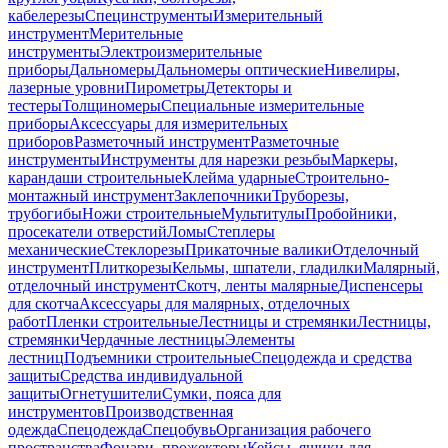
кабелерезы
Специнструменты
Измерительный
инструмент
Мерительные
инструменты
Электроизмерительные
приборы
Дальномеры
Дальномеры оптические
Нивелиры,
лазерные уровни
Пирометры
Детекторы и
тестеры
Толщиномеры
Специальные измерительные
приборы
Аксессуары для измерительных
приборов
Разметочный инструмент
Разметочные
инструменты
Инструменты для нарезки резьбы
Маркеры,
карандаши строительные
Клейма ударные
Строительно-
монтажный инструмент
Заклепочники
Труборезы,
трубогибы
Ножи строительные
Мультитулы
Пробойники,
просекатели отверстий
Ломы
Степлеры
механические
Стеклорезы
Прикаточные валики
Отделочный
инструмент
Плиткорезы
Кельмы, шпатели, гладилки
Малярный,
отделочный инструмент
Скотч, ленты малярные
Диспенсеры
для скотча
Аксессуары для малярных, отделочных
работ
Пленки строительные
Лестницы и стремянки
Лестницы,
стремянки
Чердачные лестницы
Элементы
лестниц
Подъемники строительные
Спецодежда и средства
защиты
Средства индивидуальной
защиты
Огнетушители
Сумки, пояса для
инструментов
Производственная
одежда
Спецодежда
Спецобувь
Организация рабочего
пространства
Фонари, прожекторы
Кейсы, ящики для