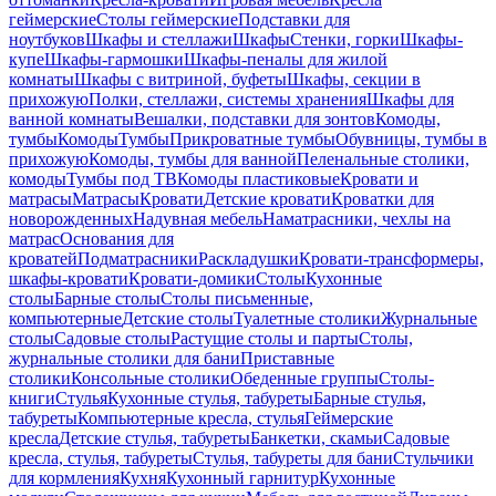
геймерские
Столы геймерские
Подставки для
ноутбуков
Шкафы и стеллажи
Шкафы
Стенки, горки
Шкафы-
купе
Шкафы-гармошки
Шкафы-пеналы для жилой
комнаты
Шкафы с витриной, буфеты
Шкафы, секции в
прихожую
Полки, стеллажи, системы хранения
Шкафы для
ванной комнаты
Вешалки, подставки для зонтов
Комоды,
тумбы
Комоды
Тумбы
Прикроватные тумбы
Обувницы, тумбы в
прихожую
Комоды, тумбы для ванной
Пеленальные столики,
комоды
Тумбы под ТВ
Комоды пластиковые
Кровати и
матрасы
Матрасы
Кровати
Детские кровати
Кроватки для
новорожденных
Надувная мебель
Наматрасники, чехлы на
матрас
Основания для
кроватей
Подматрасники
Раскладушки
Кровати-трансформеры,
шкафы-кровати
Кровати-домики
Столы
Кухонные
столы
Барные столы
Столы письменные,
компьютерные
Детские столы
Туалетные столики
Журнальные
столы
Садовые столы
Растущие столы и парты
Столы,
журнальные столики для бани
Приставные
столики
Консольные столики
Обеденные группы
Столы-
книги
Стулья
Кухонные стулья, табуреты
Барные стулья,
табуреты
Компьютерные кресла, стулья
Геймерские
кресла
Детские стулья, табуреты
Банкетки, скамьи
Садовые
кресла, стулья, табуреты
Стулья, табуреты для бани
Стульчики
для кормления
Кухня
Кухонный гарнитур
Кухонные