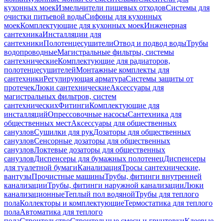
кухонных моек
Измельчители пищевых отходов
Системы для
очистки питьевой воды
Сифоны для кухонных
моек
Комплектующие для кухонных моек
Инженерная
сантехника
Инсталляции для
сантехники
Полотенцесушители
Отвод и подвод воды
Трубы
водопроводные
Магистральные фильтры, системы
сантехнические
Комплектующие для радиаторов,
полотенцесушителей
Монтажные комплекты для
сантехники
Регулирующая арматура
Системы защиты от
протечек
Люки сантехнические
Аксессуары для
магистральных фильтров, систем
сантехнических
Фитинги
Комплектующие для
инсталляций
Опрессовочные насосы
Сантехника для
общественных мест
Аксессуары для общественных
санузлов
Сушилки для рук
Дозаторы для общественных
санузлов
Сенсорные дозаторы для общественных
санузлов
Локтевые дозаторы для общественных
санузлов
Диспенсеры для бумажных полотенец
Диспенсеры
для туалетной бумаги
Канализация
Тросы сантехнические,
вантузы
Прочистные машины
Трубы, фитинги внутренней
канализации
Трубы, фитинги наружной канализации
Люки
канализационные
Теплый пол водяной
Трубы для теплого
пола
Коллекторы и комплектующие
Термостатика для теплого
пола
Автоматика для теплого
пола
Строительство
Строительные смеси и грунтовки
Клеевые