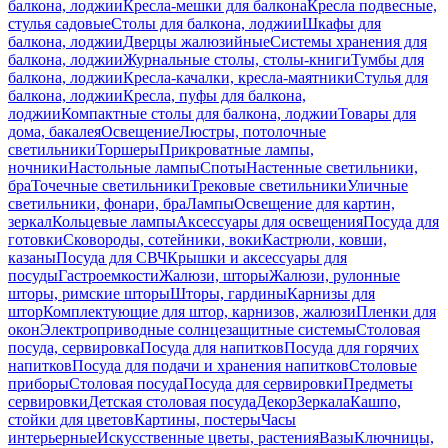
балкона, лоджии
Кресла-мешки для балкона
Кресла подвесные,
стулья садовые
Столы для балкона, лоджии
Шкафы для
балкона, лоджии
Дверцы жалюзийные
Системы хранения для
балкона, лоджии
Журнальные столы, столы-книги
Тумбы для
балкона, лоджии
Кресла-качалки, кресла-маятники
Стулья для
балкона, лоджии
Кресла, пуфы для балкона,
лоджии
Компактные столы для балкона, лоджии
Товары для
дома, бакалея
Освещение
Люстры, потолочные
светильники
Торшеры
Прикроватные лампы,
ночники
Настольные лампы
Споты
Настенные светильники,
бра
Точечные светильники
Трековые светильники
Уличные
светильники, фонари, бра
Лампы
Освещение для картин,
зеркал
Кольцевые лампы
Аксессуары для освещения
Посуда для
готовки
Сковороды, сотейники, воки
Кастрюли, ковши,
казаны
Посуда для СВЧ
Крышки и аксессуары для
посуды
Гастроемкости
Жалюзи, шторы
Жалюзи, рулонные
шторы, римские шторы
Шторы, гардины
Карнизы для
штор
Комплектующие для штор, карнизов, жалюзи
Пленки для
окон
Электроприводные солнцезащитные системы
Столовая
посуда, сервировка
Посуда для напитков
Посуда для горячих
напитков
Посуда для подачи и хранения напитков
Столовые
приборы
Столовая посуда
Посуда для сервировки
Предметы
сервировки
Детская столовая посуда
Декор
Зеркала
Кашпо,
стойки для цветов
Картины, постеры
Часы
интерьерные
Искусственные цветы, растения
Вазы
Ключницы,