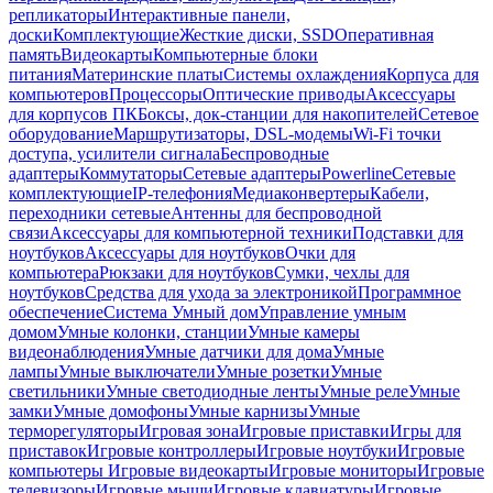
репликаторы
Интерактивные панели,
доски
Комплектующие
Жесткие диски, SSD
Оперативная
память
Видеокарты
Компьютерные блоки
питания
Материнские платы
Системы охлаждения
Корпуса для
компьютеров
Процессоры
Оптические приводы
Аксессуары
для корпусов ПК
Боксы, док-станции для накопителей
Сетевое
оборудование
Маршрутизаторы, DSL-модемы
Wi-Fi точки
доступа, усилители сигнала
Беспроводные
адаптеры
Коммутаторы
Сетевые адаптеры
Powerline
Сетевые
комплектующие
IP-телефония
Медиаконвертеры
Кабели,
переходники сетевые
Антенны для беспроводной
связи
Аксессуары для компьютерной техники
Подставки для
ноутбуков
Аксессуары для ноутбуков
Очки для
компьютера
Рюкзаки для ноутбуков
Сумки, чехлы для
ноутбуков
Средства для ухода за электроникой
Программное
обеспечение
Система Умный дом
Управление умным
домом
Умные колонки, станции
Умные камеры
видеонаблюдения
Умные датчики для дома
Умные
лампы
Умные выключатели
Умные розетки
Умные
светильники
Умные светодиодные ленты
Умные реле
Умные
замки
Умные домофоны
Умные карнизы
Умные
терморегуляторы
Игровая зона
Игровые приставки
Игры для
приставок
Игровые контроллеры
Игровые ноутбуки
Игровые
компьютеры
Игровые видеокарты
Игровые мониторы
Игровые
телевизоры
Игровые мыши
Игровые клавиатуры
Игровые