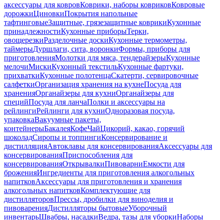
аксессуары для ковров
Коврики, наборы ковриков
Ковровые
дорожки
Циновки
Покрытия напольные
тафтинговые
Защитные, грязезащитные коврики
Кухонные
принадлежности
Кухонные приборы
Терки,
овощерезки
Разделочные доски
Кухонные термометры,
таймеры
Дуршлаги, сита, воронки
Формы, приборы для
приготовления
Молотки для мяса, тендерайзеры
Кухонные
мелочи
Миски
Кухонный текстиль
Кухонные фартуки,
прихватки
Кухонные полотенца
Скатерти, сервировочные
салфетки
Организация хранения на кухне
Посуда для
хранения
Органайзеры для кухни
Органайзеры для
специй
Посуда для ланча
Полки и аксессуары на
рейлинги
Рейлинги для кухни
Одноразовая посуда,
упаковка
Вакуумные пакеты,
контейнеры
Бакалея
Кофе
Чай
Цикорий, какао, горячий
шоколад
Сиропы и топпинги
Консервирование и
дистилляция
Автоклавы для консервирования
Аксессуары для
консервирования
Приспособления для
консервирования
Открывалки
Пивоварни
Емкости для
брожения
Ингредиенты для приготовления алкогольных
напитков
Аксессуары для приготовления и хранения
алкогольных напитков
Комплектующие для
дистилляторов
Прессы, дробилки для виноделия и
пивоварения
Дистилляторы бытовые
Уборочный
инвентарь
Швабры, насадки
Ведра, тазы для уборки
Наборы