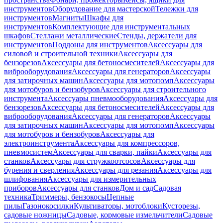
инструментов
Оборудование для мастерской
Тележки для
инструментов
Магниты
Шкафы для
инструментов
Комплектующие для инструментальных
шкафов
Стеллажи металлические
Стенды, держатели для
инструментов
Поддоны для инструментов
Аксессуары для
силовой и строительной техники
Аксессуары для
бензорезов
Аксессуары для бетоносмесителей
Аксессуары для
виброоборудования
Аксессуары для генераторов
Аксессуары
для затирочных машин
Аксессуары для мотопомп
Аксессуары
для мотобуров и бензобуров
Аксессуары для строительного
инструмента
Аксессуары пневмооборудования
Аксессуары для
бензорезов
Аксессуары для бетоносмесителей
Аксессуары для
виброоборудования
Аксессуары для генераторов
Аксессуары
для затирочных машин
Аксессуары для мотопомп
Аксессуары
для мотобуров и бензобуров
Аксессуары для
электроинструмента
Аксессуары для компрессоров,
пневмосистем
Аксессуары для сварки, пайки
Аксессуары для
станков
Аксессуары для стружкоотсосов
Аксессуары для
бурения и сверления
Аксессуары для резания
Аксессуары для
шлифования
Аксессуары для измерительных
приборов
Аксессуары для станков
Дом и сад
Садовая
техника
Триммеры, бензокосы
Цепные
пилы
Газонокосилки
Культиваторы, мотоблоки
Кусторезы,
садовые ножницы
Садовые, кормовые измельчители
Садовые