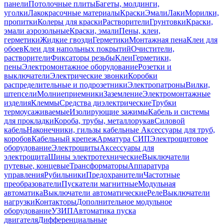
панели
Потолочные плиты
Багеты, молдинги,
уголки
Лакокрасочные материалы
Краски
Эмали
Лаки
Морилки,
пропитки
Колеры для краски
Растворители
Грунтовки
Краски,
эмали аэрозольные
Краски, эмали
Пены, клеи,
герметики
Жидкие гвозди
Герметики
Монтажная пена
Клеи для
обоев
Клеи для напольных покрытий
Очистители,
растворители
Фиксаторы резьбы
Клеи
Герметики,
пены
Электромонтажное оборудование
Розетки и
выключатели
Электрические звонки
Коробки
распределительные и подрозетники
Электропатроны
Вилки,
штепсели
Молниеприемники
Заземление
Электромонтажные
изделия
Клеммы
Средства диэлектрические
Трубки
термоусаживаемые
Изолирующие зажимы
Кабель и системы
для прокладки
Короба, трубы, металлорукав
Силовой
кабель
Наконечники, гильзы кабельные
Аксессуары для труб,
коробов
Кабельный крепеж
Арматура СИП
Электрощитовое
оборудование
Электрощиты
Аксессуары для
электрощита
Шины электротехнические
Выключатели
путевые, концевые
Трансформаторы
Аппаратура
управления
Рубильники
Предохранители
Частотные
преобразователи
Пускатели магнитные
Модульная
автоматика
Выключатели автоматические
Реле
Выключатели
нагрузки
Контакторы
Дополнительное модульное
оборудование
УЗИП
Автоматика пуска
двигателя
Дифференциальные