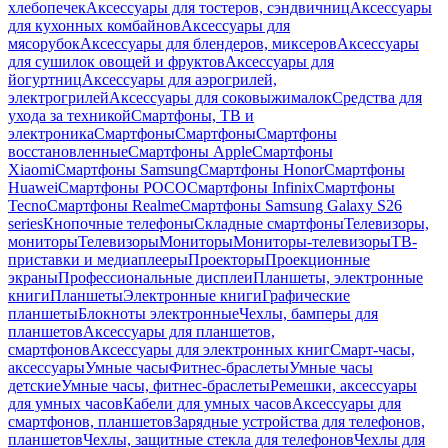
хлебопечек
Аксессуары для тостеров, сэндвичниц
Аксессуары
для кухонных комбайнов
Аксессуары для
мясорубок
Аксессуары для блендеров, миксеров
Аксессуары
для сушилок овощей и фруктов
Аксессуары для
йогуртниц
Аксессуары для аэрогрилей,
электрогрилей
Аксессуары для соковыжималок
Средства для
ухода за техникой
Смартфоны, ТВ и
электроника
Смартфоны
Смартфоны
Смартфоны
восстановленные
Смартфоны Apple
Смартфоны
Xiaomi
Смартфоны Samsung
Смартфоны Honor
Смартфоны
Huawei
Смартфоны POCO
Смартфоны Infinix
Смартфоны
Tecno
Смартфоны Realme
Смартфоны Samsung Galaxy S26
series
Кнопочные телефоны
Складные смартфоны
Телевизоры,
мониторы
Телевизоры
Мониторы
Мониторы-телевизоры
ТВ-
приставки и медиаплееры
Проекторы
Проекционные
экраны
Профессиональные дисплеи
Планшеты, электронные
книги
Планшеты
Электронные книги
Графические
планшеты
Блокноты электронные
Чехлы, бамперы для
планшетов
Аксессуары для планшетов,
смартфонов
Аксессуары для электронных книг
Смарт-часы,
аксессуары
Умные часы
Фитнес-браслеты
Умные часы
детские
Умные часы, фитнес-браслеты
Ремешки, аксессуары
для умных часов
Кабели для умных часов
Аксессуары для
смартфонов, планшетов
Зарядные устройства для телефонов,
планшетов
Чехлы, защитные стекла для телефонов
Чехлы для