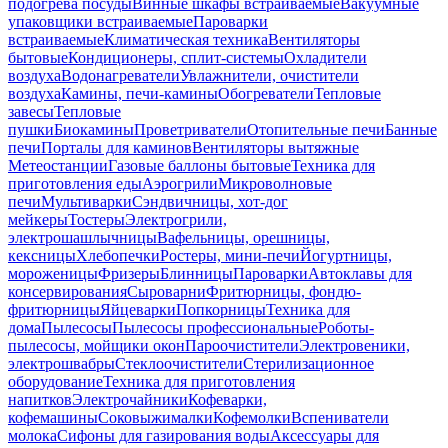
подогрева посуды
Винные шкафы встраиваемые
Вакуумные
упаковщики встраиваемые
Пароварки
встраиваемые
Климатическая техника
Вентиляторы
бытовые
Кондиционеры, сплит-системы
Охладители
воздуха
Водонагреватели
Увлажнители, очистители
воздуха
Камины, печи-камины
Обогреватели
Тепловые
завесы
Тепловые
пушки
Биокамины
Проветриватели
Отопительные печи
Банные
печи
Порталы для каминов
Вентиляторы вытяжные
Метеостанции
Газовые баллоны бытовые
Техника для
приготовления еды
Аэрогрили
Микроволновые
печи
Мультиварки
Сэндвичницы, хот-дог
мейкеры
Тостеры
Электрогрили,
электрошашлычницы
Вафельницы, орешницы,
кексницы
Хлебопечки
Ростеры, мини-печи
Йогуртницы,
мороженицы
Фризеры
Блинницы
Пароварки
Автоклавы для
консервирования
Сыроварни
Фритюрницы, фондю-
фритюрницы
Яйцеварки
Попкорницы
Техника для
дома
Пылесосы
Пылесосы профессиональные
Роботы-
пылесосы, мойщики окон
Пароочистители
Электровеники,
электрошвабры
Стеклоочистители
Стерилизационное
оборудование
Техника для приготовления
напитков
Электрочайники
Кофеварки,
кофемашины
Соковыжималки
Кофемолки
Вспениватели
молока
Сифоны для газирования воды
Аксессуары для