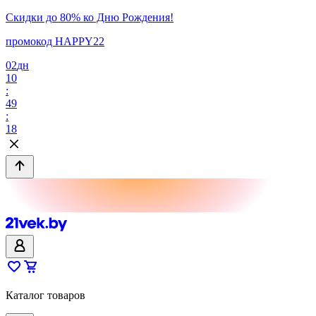
Скидки до 80% ко Дню Рождения!
промокод HAPPY22
02
дн
10
:
49
:
18
Каталог товаров