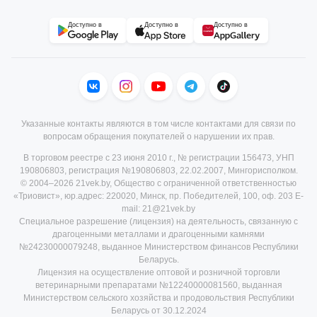
Доступно в
Доступно в
Доступно в
Указанные контакты являются в том числе контактами для связи по
вопросам обращения покупателей о нарушении их прав.
В торговом реестре с 23 июня 2010 г., № регистрации 156473, УНП
190806803, регистрация №190806803, 22.02.2007, Мингорисполком.
© 2004–2026 21vek.by, Общество с ограниченной ответственностью
«Триовист», юр.адрес: 220020, Минск, пр. Победителей, 100, оф. 203 E-
mail: 21@21vek.by
Специальное разрешение (лицензия) на деятельность, связанную с
драгоценными металлами и драгоценными камнями
№24230000079248, выданное Министерством финансов Республики
Беларусь.
Лицензия на осуществление оптовой и розничной торговли
ветеринарными препаратами №12240000081560, выданная
Министерством сельского хозяйства и продовольствия Республики
Беларусь от 30.12.2024