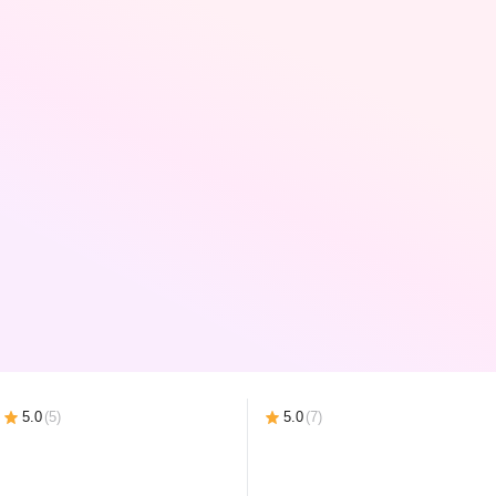
5.0
(
17
)
5.0
(
12
)
5.0
(
33
)
-36%
-36%
-35%
184,79 Ҕ
174,69 Ҕ
167,99 Ҕ
118
,
56 Ҕ
112
,
50 Ҕ
108
,
86 Ҕ
Полка для полотенца
Держатель для
Полка для полоте
Lauter 21SH71152 (Matt
полотенца Lauter
Lauter 21SH1152 (
Black)
21TS2011 (Chrome)
Black)
В корзину
В корзину
В корзин
5.0
(
5
)
5.0
(
7
)