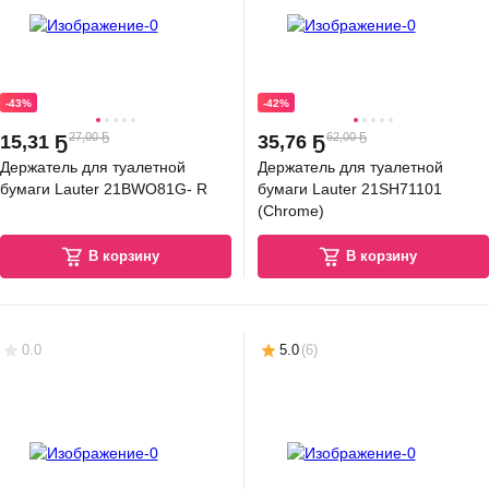
-43%
-42%
27,00 Ҕ
62,00 Ҕ
15
,
31 Ҕ
35
,
76 Ҕ
Держатель для туалетной
Держатель для туалетной
бумаги Lauter 21BWO81G- R
бумаги Lauter 21SH71101
(Chrome)
В корзину
В корзину
0.0
5.0
(
6
)