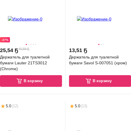
-37%
40,59 Ҕ
25
,
54 Ҕ
13
,
51 Ҕ
Держатель для туалетной
Держатель для туалетной
бумаги Lauter 21TS3012
бумаги Savol S-007051 (хром)
(Chrome)
В корзину
В корзину
5.0
(
12
)
5.0
(
13
)