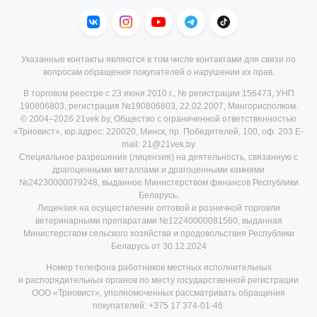
Указанные контакты являются в том числе контактами для связи по
вопросам обращения покупателей о нарушении их прав.
В торговом реестре с 23 июня 2010 г., № регистрации 156473, УНП
190806803, регистрация №190806803, 22.02.2007, Мингорисполком.
© 2004–2026 21vek.by, Общество с ограниченной ответственностью
«Триовист», юр.адрес: 220020, Минск, пр. Победителей, 100, оф. 203 E-
mail: 21@21vek.by
Специальное разрешение (лицензия) на деятельность, связанную с
драгоценными металлами и драгоценными камнями
№24230000079248, выданное Министерством финансов Республики
Беларусь.
Лицензия на осуществление оптовой и розничной торговли
ветеринарными препаратами №12240000081560, выданная
Министерством сельского хозяйства и продовольствия Республики
Беларусь от 30.12.2024
Номер телефона работников местных исполнительных
и распорядительных органов по месту государственной регистрации
ООО «Триовист», уполномоченных рассматривать обращения
покупателей:
+375 17 374-01-46.