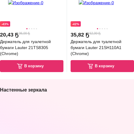
-43%
-42%
36,00 Ҕ
62,00 Ҕ
20
,
43 Ҕ
35
,
82 Ҕ
Держатель для туалетной
Держатель для туалетной
бумаги Lauter 21TS8305
бумаги Lauter 21SH110А1
(Chrome)
(Chrome)
В корзину
В корзину
Настенные зеркала
5.0
(
8
)
5.0
(
11
)
5.0
(
3
)