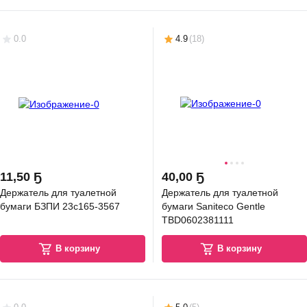
0.0
4.9
(
18
)
11
,
50 Ҕ
40
,
00 Ҕ
Держатель для туалетной
Держатель для туалетной
бумаги БЗПИ 23с165-3567
бумаги Saniteco Gentle
TBD0602381111
В корзину
В корзину