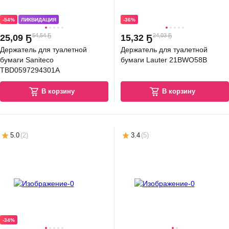
-54%
ЛИКВИДАЦИЯ
-36%
54,54 Ҕ
24,03 Ҕ
25
,
09 Ҕ
15
,
32 Ҕ
Держатель для туалетной
Держатель для туалетной
бумаги Saniteco
бумаги Lauter 21BWO58B
TBD0597294301A
В корзину
В корзину
5.0
(
2
)
3.4
(
5
)
-34%