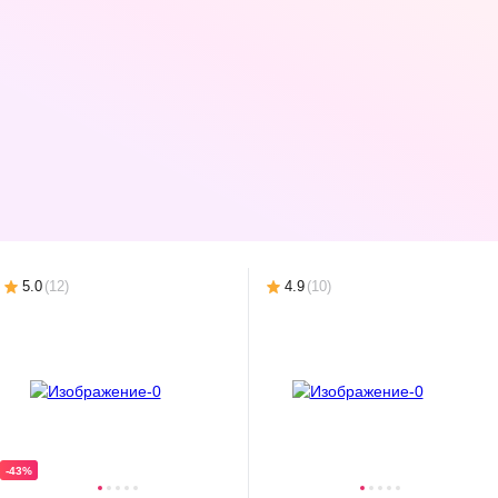
-42%
-42%
295,00 Ҕ
374,00 Ҕ
170
,
55 Ҕ
215
,
70 Ҕ
43
,
00 Ҕ
Зеркало косметическое
Зеркало косметическое
Зеркало косметич
Lauter 21SH042CH
Lauter 21SH040CH
Рыжий кот M-1612
310452
В корзину
В корзину
В корзин
5.0
(
12
)
4.9
(
10
)
-43%