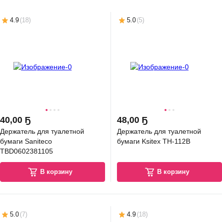
4.9
(
18
)
5.0
(
5
)
40
,
00 Ҕ
48
,
00 Ҕ
Держатель для туалетной
Держатель для туалетной
бумаги Saniteco
бумаги Ksitex TH-112B
TBD0602381105
В корзину
В корзину
5.0
(
7
)
4.9
(
18
)