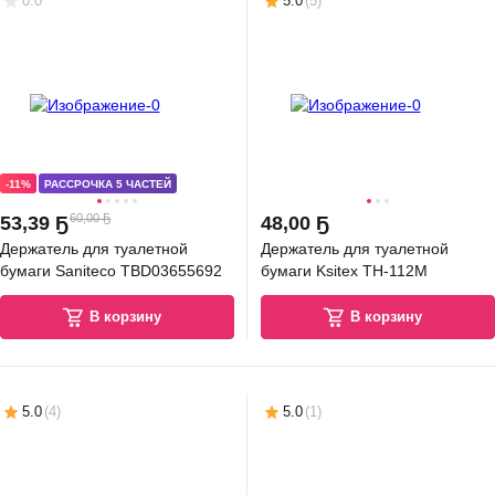
0.0
5.0
(
5
)
-11%
РАССРОЧКА 5 ЧАСТЕЙ
60,00 Ҕ
53
,
39 Ҕ
48
,
00 Ҕ
Держатель для туалетной
Держатель для туалетной
бумаги Saniteco TBD03655692
бумаги Ksitex TH-112M
В корзину
В корзину
5.0
(
4
)
5.0
(
1
)