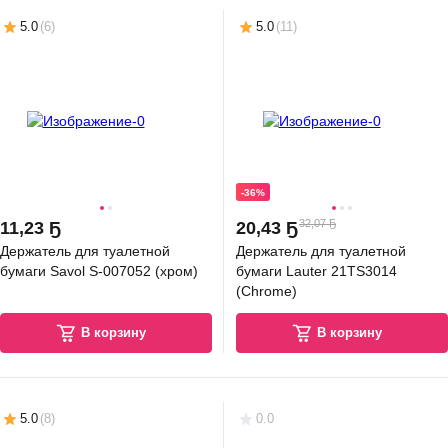
5.0
(
6
)
5.0
(
11
)
-36%
32,07 Ҕ
11
,
23 Ҕ
20
,
43 Ҕ
Держатель для туалетной
Держатель для туалетной
бумаги Savol S-007052 (хром)
бумаги Lauter 21TS3014
(Chrome)
В корзину
В корзину
5.0
(
8
)
0.0