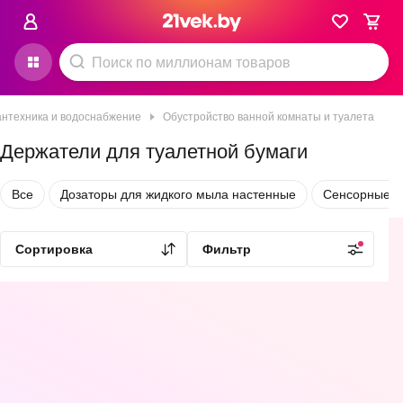
нтехника и водоснабжение
Обустройство ванной комнаты и туалета
Держатели для туалетной бумаги
Все
Дозаторы для жидкого мыла настенные
Сенсорные д
Наборы для вашего дома
Сортировка
Фильтр
0.0
5.0
(
5
)
5.0
(
5
)