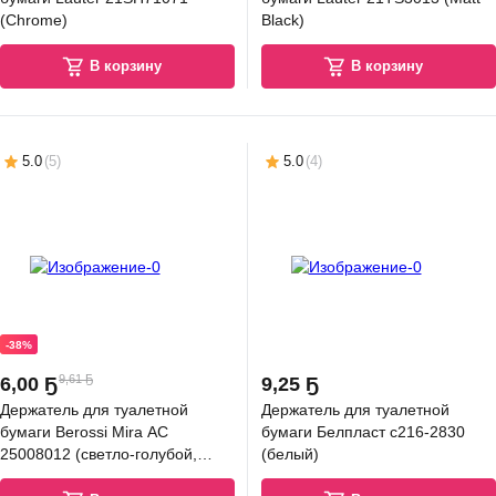
(Chrome)
Black)
В корзину
В корзину
5.0
(
5
)
5.0
(
4
)
-38%
9,61 Ҕ
6
,
00 Ҕ
9
,
25 Ҕ
Держатель для туалетной
Держатель для туалетной
бумаги Berossi Mira АС
бумаги Белпласт с216-2830
25008012 (светло-голубой,
(белый)
снежно-белый)