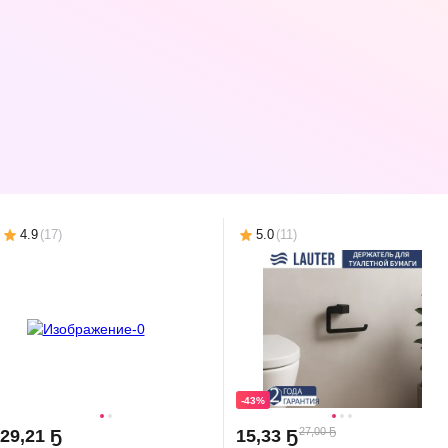
-45%
-45%
-45%
44,67 Ҕ
166,88 Ҕ
108,11 Ҕ
24
,
69 Ҕ
92
,
22 Ҕ
59
,
75 Ҕ
Набор аксессуаров для
Набор аксессуаров для
Набор аксессуаро
ванной Lauter
ванной Lauter 21SH7061
ванной Lauter 21
21HWO69C + 21HW69D
+ 21SH7051 (Chrome, 2
+ 21SH6052 (Matt 
(2 предмета)
предмета)
2 предмета)
В корзину
В корзину
В корзин
4.9
(
17
)
5.0
(
11
)
-43%
27,00 Ҕ
29
,
21 Ҕ
15
,
33 Ҕ