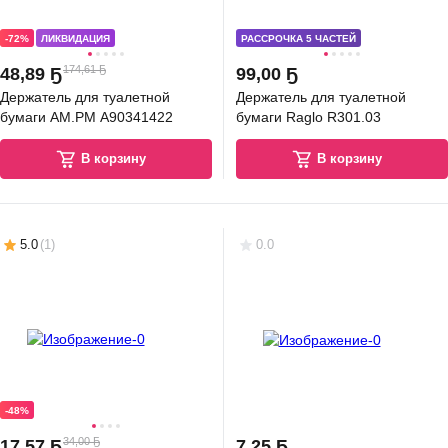
-72%
ЛИКВИДАЦИЯ
РАССРОЧКА 5 ЧАСТЕЙ
174,61 Ҕ
48
,
89 Ҕ
99
,
00 Ҕ
Держатель для туалетной
Держатель для туалетной
бумаги AM.PM A90341422
бумаги Raglo R301.03
В корзину
В корзину
5.0
(
1
)
0.0
-48%
34,00 Ҕ
17
,
57 Ҕ
7
,
25 Ҕ