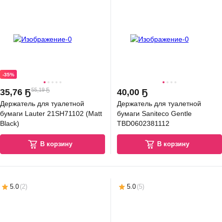
-35%
55,19 Ҕ
35
,
76 Ҕ
40
,
00 Ҕ
Держатель для туалетной
Держатель для туалетной
бумаги Lauter 21SH71102 (Matt
бумаги Saniteco Gentle
Black)
TBD0602381112
В корзину
В корзину
5.0
(
2
)
5.0
(
5
)