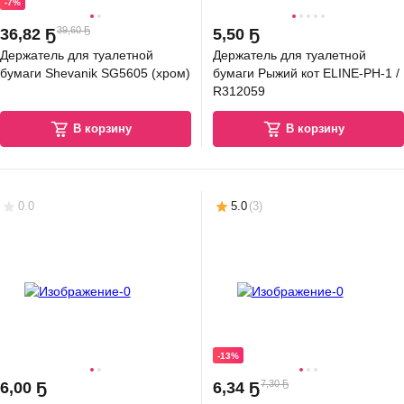
-7%
39,60 Ҕ
36
,
82 Ҕ
5
,
50 Ҕ
Держатель для туалетной
Держатель для туалетной
бумаги Shevanik SG5605 (хром)
бумаги Рыжий кот ELINE-PH-1 /
R312059
В корзину
В корзину
0.0
5.0
(
3
)
-13%
7,30 Ҕ
6
,
00 Ҕ
6
,
34 Ҕ