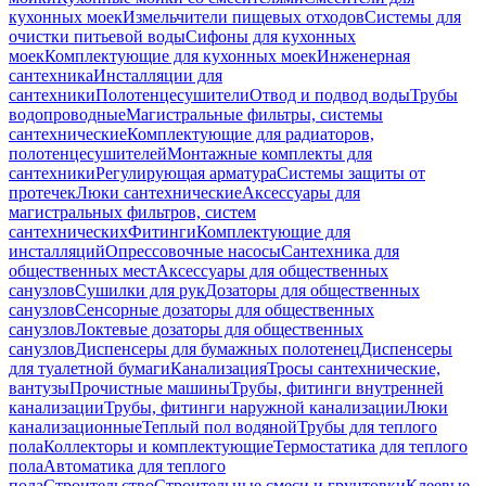
кухонных моек
Измельчители пищевых отходов
Системы для
очистки питьевой воды
Сифоны для кухонных
моек
Комплектующие для кухонных моек
Инженерная
сантехника
Инсталляции для
сантехники
Полотенцесушители
Отвод и подвод воды
Трубы
водопроводные
Магистральные фильтры, системы
сантехнические
Комплектующие для радиаторов,
полотенцесушителей
Монтажные комплекты для
сантехники
Регулирующая арматура
Системы защиты от
протечек
Люки сантехнические
Аксессуары для
магистральных фильтров, систем
сантехнических
Фитинги
Комплектующие для
инсталляций
Опрессовочные насосы
Сантехника для
общественных мест
Аксессуары для общественных
санузлов
Сушилки для рук
Дозаторы для общественных
санузлов
Сенсорные дозаторы для общественных
санузлов
Локтевые дозаторы для общественных
санузлов
Диспенсеры для бумажных полотенец
Диспенсеры
для туалетной бумаги
Канализация
Тросы сантехнические,
вантузы
Прочистные машины
Трубы, фитинги внутренней
канализации
Трубы, фитинги наружной канализации
Люки
канализационные
Теплый пол водяной
Трубы для теплого
пола
Коллекторы и комплектующие
Термостатика для теплого
пола
Автоматика для теплого
пола
Строительство
Строительные смеси и грунтовки
Клеевые