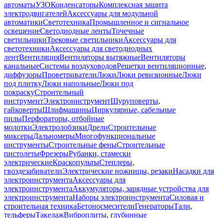
автоматы
УЗО
Конденсаторы
Комплексная защита
электродвигателей
Аксессуары для модульной
автоматики
Светотехника
Промышленное и сигнальное
освещение
Светодиодные ленты
Точечные
светильники
Трековые светильники
Аксессуары для
светотехники
Аксессуары для светодиодных
лент
Вентиляция
Вентиляторы вытяжные
Вентиляторы
канальные
Системы воздуховодов
Решетки вентиляционные,
диффузоры
Проветриватели
Люки
Люки ревизионные
Люки
под плитку
Люки напольные
Люки под
покраску
Строительный
инструмент
Электроинструмент
Шуруповерты,
гайковерты
Шлифмашины
Циркулярные, сабельные
пилы
Перфораторы, отбойные
молотки
Электролобзики
Дрели
Строительные
миксеры
Дальномеры
Многофункциональные
инструменты
Строительные фены
Строительные
пистолеты
Фрезеры
Рубанки, стамески
электрические
Краскопульты
Степлеры,
гвоздезабиватели
Электрические ножницы, резаки
Насадки для
электроинструмента
Аксессуары для
электроинструмента
Аккумуляторы, зарядные устройства для
электроинструмента
Наборы электроинструмента
Силовая и
строительная техника
Бетоносмесители
Генераторы
Тали,
тельферы
Такелаж
Виброплиты, глубинные