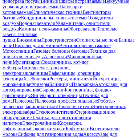
подогрева посуды
Винные шкафы встраиваемые
Вакуумные
упаковщики встраиваемые
Пароварки
встраиваемые
Климатическая техника
Вентиляторы
бытовые
Кондиционеры, сплит-системы
Охладители
воздуха
Водонагреватели
Увлажнители, очистители
воздуха
Камины, печи-камины
Обогреватели
Тепловые
завесы
Тепловые
пушки
Биокамины
Проветриватели
Отопительные печи
Банные
печи
Порталы для каминов
Вентиляторы вытяжные
Метеостанции
Газовые баллоны бытовые
Техника для
приготовления еды
Аэрогрили
Микроволновые
печи
Мультиварки
Сэндвичницы, хот-дог
мейкеры
Тостеры
Электрогрили,
электрошашлычницы
Вафельницы, орешницы,
кексницы
Хлебопечки
Ростеры, мини-печи
Йогуртницы,
мороженицы
Фризеры
Блинницы
Пароварки
Автоклавы для
консервирования
Сыроварни
Фритюрницы, фондю-
фритюрницы
Яйцеварки
Попкорницы
Техника для
дома
Пылесосы
Пылесосы профессиональные
Роботы-
пылесосы, мойщики окон
Пароочистители
Электровеники,
электрошвабры
Стеклоочистители
Стерилизационное
оборудование
Техника для приготовления
напитков
Электрочайники
Кофеварки,
кофемашины
Соковыжималки
Кофемолки
Вспениватели
молока
Сифоны для газирования воды
Аксессуары для