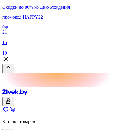
Скидки до 80% ко Дню Рождения!
промокод HAPPY22
0
дн
21
:
15
:
10
Каталог товаров