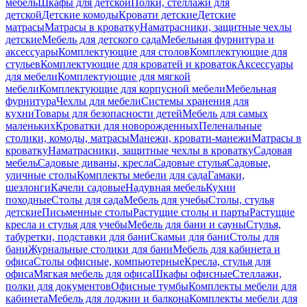
мебель
Шкафы для детской
Полки, стеллажи для
детской
Детские комоды
Кровати детские
Детские
матрасы
Матрасы в кроватку
Наматрасники, защитные чехлы
детские
Мебель для детского сада
Мебельная фурнитура и
аксессуары
Комплектующие для столов
Комплектующие для
стульев
Комплектующие для кроватей и кроваток
Аксессуары
для мебели
Комплектующие для мягкой
мебели
Комплектующие для корпусной мебели
Мебельная
фурнитура
Чехлы для мебели
Системы хранения для
кухни
Товары для безопасности детей
Мебель для самых
маленьких
Кроватки для новорожденных
Пеленальные
столики, комоды, матрасы
Манежи, кровати-манежи
Матрасы в
кроватку
Наматрасники, защитные чехлы в кроватку
Садовая
мебель
Садовые диваны, кресла
Садовые стулья
Садовые,
уличные столы
Комплекты мебели для сада
Гамаки,
шезлонги
Качели садовые
Надувная мебель
Кухни
походные
Столы для сада
Мебель для учебы
Столы, стулья
детские
Письменные столы
Растущие столы и парты
Растущие
кресла и стулья для учебы
Мебель для бани и сауны
Стулья,
табуретки, подставки для бани
Скамьи для бани
Столы для
бани
Журнальные столики для бани
Мебель для кабинета и
офиса
Столы офисные, компьютерные
Кресла, стулья для
офиса
Мягкая мебель для офиса
Шкафы офисные
Стеллажи,
полки для документов
Офисные тумбы
Комплекты мебели для
кабинета
Мебель для лоджии и балкона
Комплекты мебели для