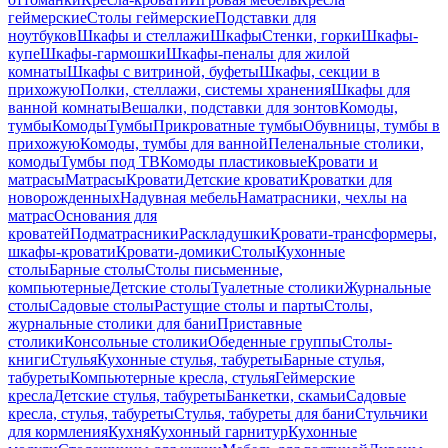
геймерские
Столы геймерские
Подставки для
ноутбуков
Шкафы и стеллажи
Шкафы
Стенки, горки
Шкафы-
купе
Шкафы-гармошки
Шкафы-пеналы для жилой
комнаты
Шкафы с витриной, буфеты
Шкафы, секции в
прихожую
Полки, стеллажи, системы хранения
Шкафы для
ванной комнаты
Вешалки, подставки для зонтов
Комоды,
тумбы
Комоды
Тумбы
Прикроватные тумбы
Обувницы, тумбы в
прихожую
Комоды, тумбы для ванной
Пеленальные столики,
комоды
Тумбы под ТВ
Комоды пластиковые
Кровати и
матрасы
Матрасы
Кровати
Детские кровати
Кроватки для
новорожденных
Надувная мебель
Наматрасники, чехлы на
матрас
Основания для
кроватей
Подматрасники
Раскладушки
Кровати-трансформеры,
шкафы-кровати
Кровати-домики
Столы
Кухонные
столы
Барные столы
Столы письменные,
компьютерные
Детские столы
Туалетные столики
Журнальные
столы
Садовые столы
Растущие столы и парты
Столы,
журнальные столики для бани
Приставные
столики
Консольные столики
Обеденные группы
Столы-
книги
Стулья
Кухонные стулья, табуреты
Барные стулья,
табуреты
Компьютерные кресла, стулья
Геймерские
кресла
Детские стулья, табуреты
Банкетки, скамьи
Садовые
кресла, стулья, табуреты
Стулья, табуреты для бани
Стульчики
для кормления
Кухня
Кухонный гарнитур
Кухонные