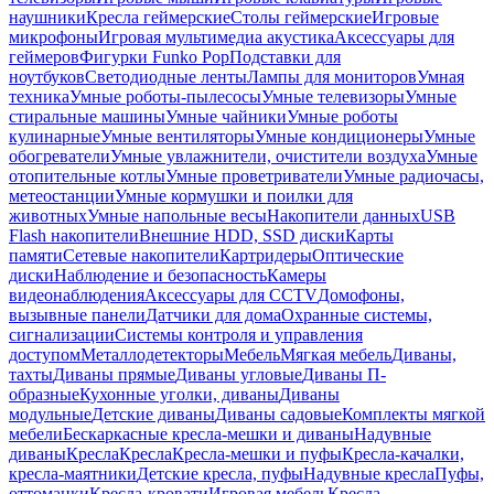
наушники
Кресла геймерские
Столы геймерские
Игровые
микрофоны
Игровая мультимедиа акустика
Аксессуары для
геймеров
Фигурки Funko Pop
Подставки для
ноутбуков
Светодиодные ленты
Лампы для мониторов
Умная
техника
Умные роботы-пылесосы
Умные телевизоры
Умные
стиральные машины
Умные чайники
Умные роботы
кулинарные
Умные вентиляторы
Умные кондиционеры
Умные
обогреватели
Умные увлажнители, очистители воздуха
Умные
отопительные котлы
Умные проветриватели
Умные радиочасы,
метеостанции
Умные кормушки и поилки для
животных
Умные напольные весы
Накопители данных
USB
Flash накопители
Внешние HDD, SSD диски
Карты
памяти
Сетевые накопители
Картридеры
Оптические
диски
Наблюдение и безопасность
Камеры
видеонаблюдения
Аксессуары для CCTV
Домофоны,
вызывные панели
Датчики для дома
Охранные системы,
сигнализации
Системы контроля и управления
доступом
Металлодетекторы
Мебель
Мягкая мебель
Диваны,
тахты
Диваны прямые
Диваны угловые
Диваны П-
образные
Кухонные уголки, диваны
Диваны
модульные
Детские диваны
Диваны садовые
Комплекты мягкой
мебели
Бескаркасные кресла-мешки и диваны
Надувные
диваны
Кресла
Кресла
Кресла-мешки и пуфы
Кресла-качалки,
кресла-маятники
Детские кресла, пуфы
Надувные кресла
Пуфы,
оттоманки
Кресла-кровати
Игровая мебель
Кресла