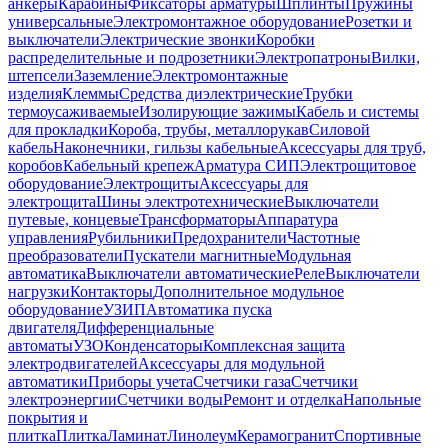
анкеры
Карабины
Фиксаторы арматуры
Шплинты
Пружины
универсальные
Электромонтажное оборудование
Розетки и
выключатели
Электрические звонки
Коробки
распределительные и подрозетники
Электропатроны
Вилки,
штепсели
Заземление
Электромонтажные
изделия
Клеммы
Средства диэлектрические
Трубки
термоусаживаемые
Изолирующие зажимы
Кабель и системы
для прокладки
Короба, трубы, металлорукав
Силовой
кабель
Наконечники, гильзы кабельные
Аксессуары для труб,
коробов
Кабельный крепеж
Арматура СИП
Электрощитовое
оборудование
Электрощиты
Аксессуары для
электрощита
Шины электротехнические
Выключатели
путевые, концевые
Трансформаторы
Аппаратура
управления
Рубильники
Предохранители
Частотные
преобразователи
Пускатели магнитные
Модульная
автоматика
Выключатели автоматические
Реле
Выключатели
нагрузки
Контакторы
Дополнительное модульное
оборудование
УЗИП
Автоматика пуска
двигателя
Дифференциальные
автоматы
УЗО
Конденсаторы
Комплексная защита
электродвигателей
Аксессуары для модульной
автоматики
Приборы учета
Счетчики газа
Счетчики
электроэнергии
Счетчики воды
Ремонт и отделка
Напольные
покрытия и
плитка
Плитка
Ламинат
Линолеум
Керамогранит
Спортивные