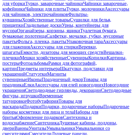
для уборки
Турки, заварочные чайники
Чайники заварочные,
кофейники
Чайники для плиты
Турки, молочники
Аксессуары
для чайников, электрочайников
Фильтры-
кувшины
Хозяйственные товары
Сушилки для белья,
прищепки
Гладильные доски
Урны, контейнеры для
мусора
Органайзеры, корзины, ящики
Туалетная бумага,
бумажные полотенца
Салфетки, мочалки, губки, мусорные
пакеты
Фольга, пленка, пакеты
Упаковочная тара
Аксессуары
для глажения
Аксессуары для стирки
Веревки,
шпагаты
Емкости, дозаторы для моющих средств
Вешалки-
плечики
Мешки хозяйственные
Сувениры
Копилки
Картины,
постеры
Фотоальбомы
Рамки для фотографий,
картин
Предметы интерьера
Шкатулки, подставки для
украшений
Статуэтки
Магниты
сувенирные
Иконы
Праздничный декор
Товары для
праздника
Елки
Аксессуары для елей новогодних
Новогодние
украшения
Светодиодные гирлянды, декорации
Светодиодные
фигуры, игрушки
Временные
татуировки
Фотобутафория
Товары для
маскарада
Подарки
Подарки, подарочные наборы
Подарочные
наборы косметики для лица и тела
Наборы для
бритья
Оформление подарков
Сантехника и
водоснабжение
Сантехника
Душевые кабины, поддоны,
двери
Ванны
Унитазы
Умывальники
Умывальники со
смесителями
Смесители
Душевые панели,