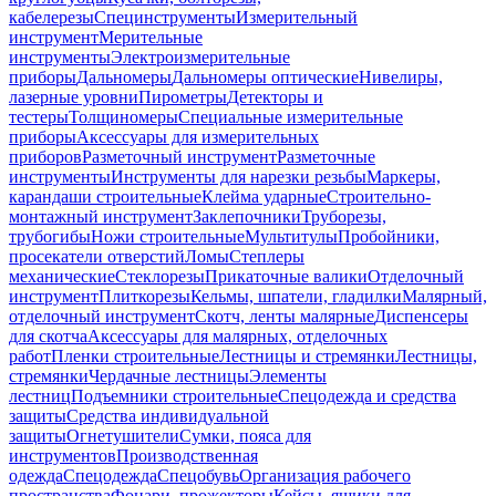
кабелерезы
Специнструменты
Измерительный
инструмент
Мерительные
инструменты
Электроизмерительные
приборы
Дальномеры
Дальномеры оптические
Нивелиры,
лазерные уровни
Пирометры
Детекторы и
тестеры
Толщиномеры
Специальные измерительные
приборы
Аксессуары для измерительных
приборов
Разметочный инструмент
Разметочные
инструменты
Инструменты для нарезки резьбы
Маркеры,
карандаши строительные
Клейма ударные
Строительно-
монтажный инструмент
Заклепочники
Труборезы,
трубогибы
Ножи строительные
Мультитулы
Пробойники,
просекатели отверстий
Ломы
Степлеры
механические
Стеклорезы
Прикаточные валики
Отделочный
инструмент
Плиткорезы
Кельмы, шпатели, гладилки
Малярный,
отделочный инструмент
Скотч, ленты малярные
Диспенсеры
для скотча
Аксессуары для малярных, отделочных
работ
Пленки строительные
Лестницы и стремянки
Лестницы,
стремянки
Чердачные лестницы
Элементы
лестниц
Подъемники строительные
Спецодежда и средства
защиты
Средства индивидуальной
защиты
Огнетушители
Сумки, пояса для
инструментов
Производственная
одежда
Спецодежда
Спецобувь
Организация рабочего
пространства
Фонари, прожекторы
Кейсы, ящики для