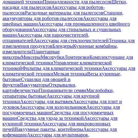
домашней техники
Принадлежности для пылесосов
Щетки,
насадки для пылесосов
Аксессуары для роботов-
пылесосов
Расходные материалы для пылесосов
Станции,
аккумуляторы для роботов-пылесосов
Аксессуары для
швейных машин
Аксессуары для промышленного швейного
оборудования
Аксессуары для стиральных и сушильных
машин
Аксессуары для пароочистителей,
отпаривателей
Аксессуары для стеклоочистителей
Техника для
измельчения продуктов
Блендеры
Кухонные комбайны,
измельчители
Планетарные
миксеры
Миксеры
Мясорубки
Ломтерезки
Комплектующие для
климатической техники
Управление климатической
техникой
Фильтры для климатической техники
Аксессуары для
климатической техники
Мелкая техника
Весы кухонные,
бытовые
Сушилки для овощей и
фруктов
Вакууматоры
Открывалки,
картофелечистки
Проращиватели семян
Маслобойки,
сепараторы бытовые
Аксессуары для крупной
техники
Аксессуары для вытяжек
Аксессуары для плит и
духовок
Аксессуары для холодильников
Аксессуары для
посудомоечных машин
Средства для посудомоечных
машин
Средства для ухода за техникой
Аксессуары для
кухонной техники
Аксессуары для микроволновых
печей
Вакуумные пакеты, контейнеры
Аксессуары для
кофемашин
Аксессуары для мультиварок,