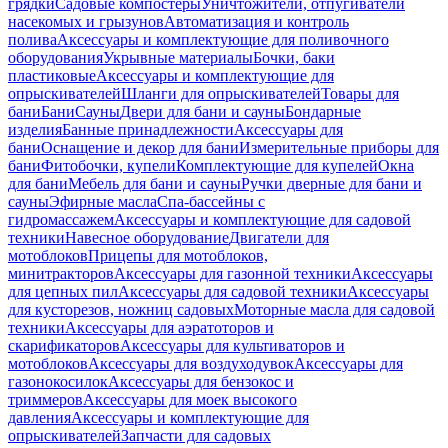
грядки
Садовые компостеры
Уничтожители, отпугиватели
насекомых и грызунов
Автоматизация и контроль
полива
Аксессуары и комплектующие для поливочного
оборудования
Укрывные материалы
Бочки, баки
пластиковые
Аксессуары и комплектующие для
опрыскивателей
Шланги для опрыскивателей
Товары для
бани
Бани
Сауны
Двери для бани и сауны
Бондарные
изделия
Банные принадлежности
Аксессуары для
бани
Оснащение и декор для бани
Измерительные приборы для
бани
Фитобочки, купели
Комплектующие для купелей
Окна
для бани
Мебель для бани и сауны
Ручки дверные для бани и
сауны
Эфирные масла
Спа-бассейны с
гидромассажем
Аксессуары и комплектующие для садовой
техники
Навесное оборудование
Двигатели для
мотоблоков
Прицепы для мотоблоков,
минитракторов
Аксессуары для газонной техники
Аксессуары
для цепных пил
Аксессуары для садовой техники
Аксессуары
для кусторезов, ножниц садовых
Моторные масла для садовой
техники
Аксессуары для аэратоторов и
скарификаторов
Аксессуары для культиваторов и
мотоблоков
Аксессуары для воздуходувок
Аксессуары для
газонокосилок
Аксессуары для бензокос и
триммеров
Аксессуары для моек высокого
давления
Аксессуары и комплектующие для
опрыскивателей
Запчасти для садовых