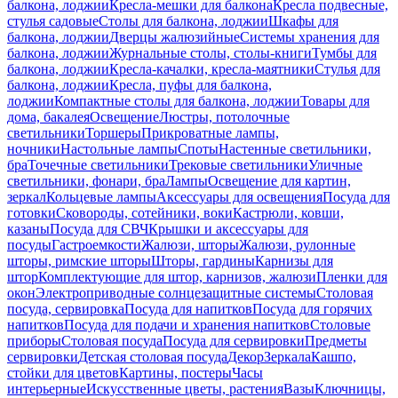
балкона, лоджии
Кресла-мешки для балкона
Кресла подвесные,
стулья садовые
Столы для балкона, лоджии
Шкафы для
балкона, лоджии
Дверцы жалюзийные
Системы хранения для
балкона, лоджии
Журнальные столы, столы-книги
Тумбы для
балкона, лоджии
Кресла-качалки, кресла-маятники
Стулья для
балкона, лоджии
Кресла, пуфы для балкона,
лоджии
Компактные столы для балкона, лоджии
Товары для
дома, бакалея
Освещение
Люстры, потолочные
светильники
Торшеры
Прикроватные лампы,
ночники
Настольные лампы
Споты
Настенные светильники,
бра
Точечные светильники
Трековые светильники
Уличные
светильники, фонари, бра
Лампы
Освещение для картин,
зеркал
Кольцевые лампы
Аксессуары для освещения
Посуда для
готовки
Сковороды, сотейники, воки
Кастрюли, ковши,
казаны
Посуда для СВЧ
Крышки и аксессуары для
посуды
Гастроемкости
Жалюзи, шторы
Жалюзи, рулонные
шторы, римские шторы
Шторы, гардины
Карнизы для
штор
Комплектующие для штор, карнизов, жалюзи
Пленки для
окон
Электроприводные солнцезащитные системы
Столовая
посуда, сервировка
Посуда для напитков
Посуда для горячих
напитков
Посуда для подачи и хранения напитков
Столовые
приборы
Столовая посуда
Посуда для сервировки
Предметы
сервировки
Детская столовая посуда
Декор
Зеркала
Кашпо,
стойки для цветов
Картины, постеры
Часы
интерьерные
Искусственные цветы, растения
Вазы
Ключницы,