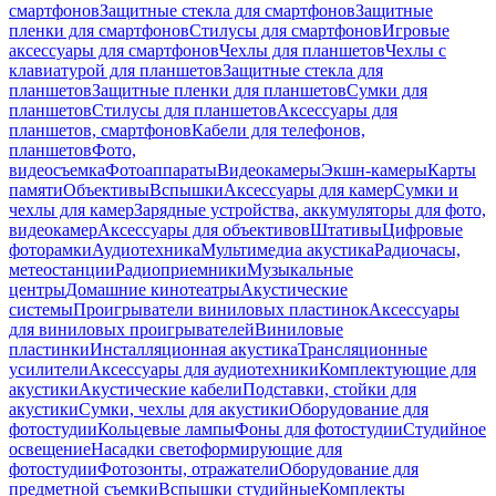
смартфонов
Защитные стекла для смартфонов
Защитные
пленки для смартфонов
Стилусы для смартфонов
Игровые
аксессуары для смартфонов
Чехлы для планшетов
Чехлы с
клавиатурой для планшетов
Защитные стекла для
планшетов
Защитные пленки для планшетов
Сумки для
планшетов
Стилусы для планшетов
Аксессуары для
планшетов, смартфонов
Кабели для телефонов,
планшетов
Фото,
видеосъемка
Фотоаппараты
Видеокамеры
Экшн-камеры
Карты
памяти
Объективы
Вспышки
Аксессуары для камер
Сумки и
чехлы для камер
Зарядные устройства, аккумуляторы для фото,
видеокамер
Аксессуары для объективов
Штативы
Цифровые
фоторамки
Аудиотехника
Мультимедиа акустика
Радиочасы,
метеостанции
Радиоприемники
Музыкальные
центры
Домашние кинотеатры
Акустические
системы
Проигрыватели виниловых пластинок
Аксессуары
для виниловых проигрывателей
Виниловые
пластинки
Инсталляционная акустика
Трансляционные
усилители
Аксессуары для аудиотехники
Комплектующие для
акустики
Акустические кабели
Подставки, стойки для
акустики
Сумки, чехлы для акустики
Оборудование для
фотостудии
Кольцевые лампы
Фоны для фотостудии
Студийное
освещение
Насадки светоформирующие для
фотостудии
Фотозонты, отражатели
Оборудование для
предметной съемки
Вспышки студийные
Комплекты