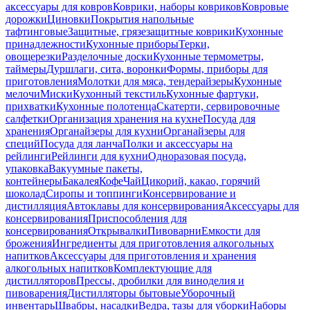
аксессуары для ковров
Коврики, наборы ковриков
Ковровые
дорожки
Циновки
Покрытия напольные
тафтинговые
Защитные, грязезащитные коврики
Кухонные
принадлежности
Кухонные приборы
Терки,
овощерезки
Разделочные доски
Кухонные термометры,
таймеры
Дуршлаги, сита, воронки
Формы, приборы для
приготовления
Молотки для мяса, тендерайзеры
Кухонные
мелочи
Миски
Кухонный текстиль
Кухонные фартуки,
прихватки
Кухонные полотенца
Скатерти, сервировочные
салфетки
Организация хранения на кухне
Посуда для
хранения
Органайзеры для кухни
Органайзеры для
специй
Посуда для ланча
Полки и аксессуары на
рейлинги
Рейлинги для кухни
Одноразовая посуда,
упаковка
Вакуумные пакеты,
контейнеры
Бакалея
Кофе
Чай
Цикорий, какао, горячий
шоколад
Сиропы и топпинги
Консервирование и
дистилляция
Автоклавы для консервирования
Аксессуары для
консервирования
Приспособления для
консервирования
Открывалки
Пивоварни
Емкости для
брожения
Ингредиенты для приготовления алкогольных
напитков
Аксессуары для приготовления и хранения
алкогольных напитков
Комплектующие для
дистилляторов
Прессы, дробилки для виноделия и
пивоварения
Дистилляторы бытовые
Уборочный
инвентарь
Швабры, насадки
Ведра, тазы для уборки
Наборы