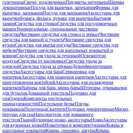
газетницы
Свечи, подсвечники
Предметы интерьера
Ширмы
декоративные
Посуда для выпечки, запекания
Формы для
выпечки, запекания
Посуда для запекания
Аксессуары для
выпечки
Бумага, фольга, рукава для выпечки
Бытовая
химия
Средства для стирки
Средства для посудомоечных
машин
Универсальные, специальные чистящие
средства
Чистящие средства для стекол и зеркал
Чистящие
средства для ванной и туалета
Чистящие средства для
кухни
Средства для мытья посуды
Чистящие средства для
мебели
Чистящие средства для напольных покрытий и
ковров
Средства для ухода за техникой
Освежители
воздуха
Средства от насекомых
Средства ухода за
одеждой
Средства ухода за обувью
Дезинфицирующие
средства
Аксессуары для бара
Сервировка для
напитков
Аксессуары для хранения напитков
Аксессуары для
приготовления коктейлей
Аксессуары для охлаждения
напитков
Наборы для бара, мини-бары
Штопоры, открывалки
для бутылок
Домашний текстиль
Подушки для
сна
Одеяла
Комплекты постельных
принадлежностей
Постельное белье
Пледы,
покрывала
Полотенца
Скатерти
Подушки декоративные
Маски,
беруши для сна
Наполнители для домашнего
текстиля
Ткани
Кухонные ножи, аксессуары
Ножи
Аксессуары
для кухонных ножей
Ножеточки и комплектующие
Ковры и
напольные покрытия
Ковры, циновки, шкуры
Ковры,