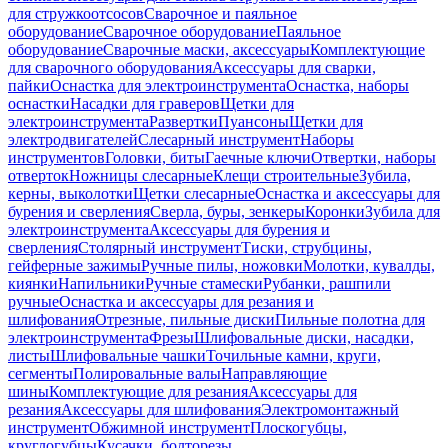
для стружкоотсосов
Сварочное и паяльное
оборудование
Сварочное оборудование
Паяльное
оборудование
Сварочные маски, аксессуары
Комплектующие
для сварочного оборудования
Аксессуары для сварки,
пайки
Оснастка для электроинструмента
Оснастка, наборы
оснастки
Насадки для граверов
Щетки для
электроинструмента
Развертки
Пуансоны
Щетки для
электродвигателей
Слесарный инструмент
Наборы
инструментов
Головки, биты
Гаечные ключи
Отвертки, наборы
отверток
Ножницы слесарные
Клещи строительные
Зубила,
керны, выколотки
Щетки слесарные
Оснастка и аксессуары для
бурения и сверления
Сверла, буры, зенкеры
Коронки
Зубила для
электроинструмента
Аксессуары для бурения и
сверления
Столярный инструмент
Тиски, струбцины,
гейферные зажимы
Ручные пилы, ножовки
Молотки, кувалды,
киянки
Напильники
Ручные стамески
Рубанки, рашпили
ручные
Оснастка и аксессуары для резания и
шлифования
Отрезные, пильные диски
Пильные полотна для
электроинструмента
Фрезы
Шлифовальные диски, насадки,
листы
Шлифовальные чашки
Точильные камни, круги,
сегменты
Полировальные валы
Направляющие
шины
Комплектующие для резания
Аксессуары для
резания
Аксессуары для шлифования
Электромонтажный
инструмент
Обжимной инструмент
Плоскогубцы,
круглогубцы
Кусачки, болторезы,