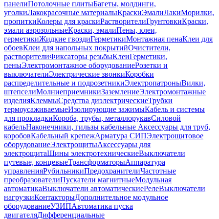
панели
Потолочные плиты
Багеты, молдинги,
уголки
Лакокрасочные материалы
Краски
Эмали
Лаки
Морилки,
пропитки
Колеры для краски
Растворители
Грунтовки
Краски,
эмали аэрозольные
Краски, эмали
Пены, клеи,
герметики
Жидкие гвозди
Герметики
Монтажная пена
Клеи для
обоев
Клеи для напольных покрытий
Очистители,
растворители
Фиксаторы резьбы
Клеи
Герметики,
пены
Электромонтажное оборудование
Розетки и
выключатели
Электрические звонки
Коробки
распределительные и подрозетники
Электропатроны
Вилки,
штепсели
Молниеприемники
Заземление
Электромонтажные
изделия
Клеммы
Средства диэлектрические
Трубки
термоусаживаемые
Изолирующие зажимы
Кабель и системы
для прокладки
Короба, трубы, металлорукав
Силовой
кабель
Наконечники, гильзы кабельные
Аксессуары для труб,
коробов
Кабельный крепеж
Арматура СИП
Электрощитовое
оборудование
Электрощиты
Аксессуары для
электрощита
Шины электротехнические
Выключатели
путевые, концевые
Трансформаторы
Аппаратура
управления
Рубильники
Предохранители
Частотные
преобразователи
Пускатели магнитные
Модульная
автоматика
Выключатели автоматические
Реле
Выключатели
нагрузки
Контакторы
Дополнительное модульное
оборудование
УЗИП
Автоматика пуска
двигателя
Дифференциальные