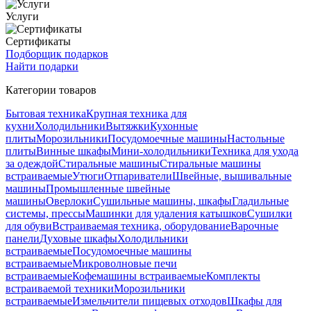
Услуги
Сертификаты
Подборщик подарков
Найти подарки
Категории товаров
Бытовая техника
Крупная техника для
кухни
Холодильники
Вытяжки
Кухонные
плиты
Морозильники
Посудомоечные машины
Настольные
плиты
Винные шкафы
Мини-холодильники
Техника для ухода
за одеждой
Стиральные машины
Стиральные машины
встраиваемые
Утюги
Отпариватели
Швейные, вышивальные
машины
Промышленные швейные
машины
Оверлоки
Сушильные машины, шкафы
Гладильные
системы, прессы
Машинки для удаления катышков
Сушилки
для обуви
Встраиваемая техника, оборудование
Варочные
панели
Духовые шкафы
Холодильники
встраиваемые
Посудомоечные машины
встраиваемые
Микроволновые печи
встраиваемые
Кофемашины встраиваемые
Комплекты
встраиваемой техники
Морозильники
встраиваемые
Измельчители пищевых отходов
Шкафы для