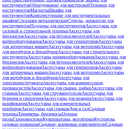
инструментов
Оборудование для мастерской
Тележки для
инструментов
Магниты
Шкафы для
инструментов
Комплектующие для инструментальных
шкафов
Стеллажи металлические
Стенды, держатели для
инструментов
Поддоны для инструментов
Аксессуары для
силовой и строительной техники
Аксессуары для
бензорезов
Аксессуары для бетоносмесителей
Аксессуары для
виброоборудования
Аксессуары для генераторов
Аксессуары
для затирочных машин
Аксессуары для мотопомп
Аксессуары
для мотобуров и бензобуров
Аксессуары для строительного
инструмента
Аксессуары пневмооборудования
Аксессуары для
бензорезов
Аксессуары для бетоносмесителей
Аксессуары для
виброоборудования
Аксессуары для генераторов
Аксессуары
для затирочных машин
Аксессуары для мотопомп
Аксессуары
для мотобуров и бензобуров
Аксессуары для
электроинструмента
Аксессуары для компрессоров,
пневмосистем
Аксессуары для сварки, пайки
Аксессуары для
станков
Аксессуары для стружкоотсосов
Аксессуары для
бурения и сверления
Аксессуары для резания
Аксессуары для
шлифования
Аксессуары для измерительных
приборов
Аксессуары для станков
Дом и сад
Садовая
техника
Триммеры, бензокосы
Цепные
пилы
Газонокосилки
Культиваторы, мотоблоки
Кусторезы,
садовые ножницы
Садовые, кормовые измельчители
Садовые