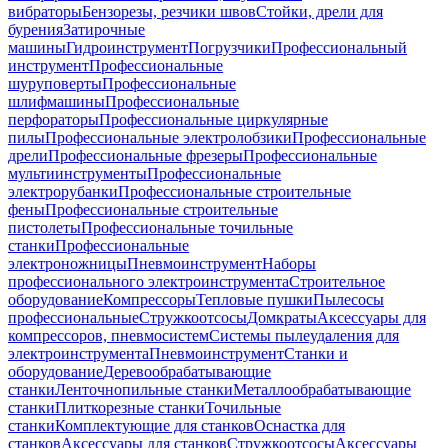
вибраторы
Бензорезы, резчики швов
Стойки, дрели для
бурения
Затирочные
машины
Гидроинструмент
Погрузчики
Профессиональный
инструмент
Профессиональные
шуруповерты
Профессиональные
шлифмашины
Профессиональные
перфораторы
Профессиональные циркулярные
пилы
Профессиональные электролобзики
Профессиональные
дрели
Профессиональные фрезеры
Профессиональные
мультиинструменты
Профессиональные
электрорубанки
Профессиональные строительные
фены
Профессиональные строительные
пистолеты
Профессиональные точильные
станки
Профессиональные
электроножницы
Пневмоинструмент
Наборы
профессионального электроинструмента
Строительное
оборудование
Компрессоры
Тепловые пушки
Пылесосы
профессиональные
Стружкоотсосы
Домкраты
Аксессуары для
компрессоров, пневмосистем
Системы пылеудаления для
электроинструмента
Пневмоинструмент
Станки и
оборудование
Деревообрабатывающие
станки
Ленточнопильные станки
Металлообрабатывающие
станки
Плиткорезные станки
Точильные
станки
Комплектующие для станков
Оснастка для
станков
Аксессуары для станков
Стружкоотсосы
Аксессуары