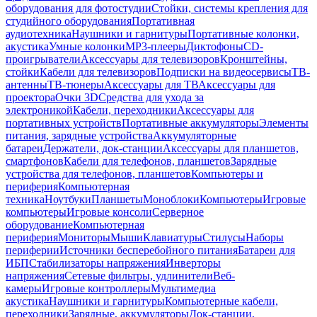
оборудования для фотостудии
Стойки, системы крепления для
студийного оборудования
Портативная
аудиотехника
Наушники и гарнитуры
Портативные колонки,
акустика
Умные колонки
MP3-плееры
Диктофоны
CD-
проигрыватели
Аксессуары для телевизоров
Кронштейны,
стойки
Кабели для телевизоров
Подписки на видеосервисы
ТВ-
антенны
ТВ-тюнеры
Аксессуары для ТВ
Аксессуары для
проектора
Очки 3D
Средства для ухода за
электроникой
Кабели, переходники
Аксессуары для
портативных устройств
Портативные аккумуляторы
Элементы
питания, зарядные устройства
Аккумуляторные
батареи
Держатели, док-станции
Аксессуары для планшетов,
смартфонов
Кабели для телефонов, планшетов
Зарядные
устройства для телефонов, планшетов
Компьютеры и
периферия
Компьютерная
техника
Ноутбуки
Планшеты
Моноблоки
Компьютеры
Игровые
компьютеры
Игровые консоли
Серверное
оборудование
Компьютерная
периферия
Мониторы
Мыши
Клавиатуры
Стилусы
Наборы
периферии
Источники бесперебойного питания
Батареи для
ИБП
Стабилизаторы напряжения
Инверторы
напряжения
Сетевые фильтры, удлинители
Веб-
камеры
Игровые контроллеры
Мультимедиа
акустика
Наушники и гарнитуры
Компьютерные кабели,
переходники
Зарядные, аккумуляторы
Док-станции,