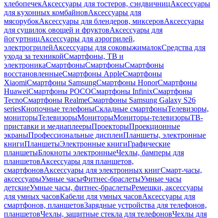
хлебопечек
Аксессуары для тостеров, сэндвичниц
Аксессуары
для кухонных комбайнов
Аксессуары для
мясорубок
Аксессуары для блендеров, миксеров
Аксессуары
для сушилок овощей и фруктов
Аксессуары для
йогуртниц
Аксессуары для аэрогрилей,
электрогрилей
Аксессуары для соковыжималок
Средства для
ухода за техникой
Смартфоны, ТВ и
электроника
Смартфоны
Смартфоны
Смартфоны
восстановленные
Смартфоны Apple
Смартфоны
Xiaomi
Смартфоны Samsung
Смартфоны Honor
Смартфоны
Huawei
Смартфоны POCO
Смартфоны Infinix
Смартфоны
Tecno
Смартфоны Realme
Смартфоны Samsung Galaxy S26
series
Кнопочные телефоны
Складные смартфоны
Телевизоры,
мониторы
Телевизоры
Мониторы
Мониторы-телевизоры
ТВ-
приставки и медиаплееры
Проекторы
Проекционные
экраны
Профессиональные дисплеи
Планшеты, электронные
книги
Планшеты
Электронные книги
Графические
планшеты
Блокноты электронные
Чехлы, бамперы для
планшетов
Аксессуары для планшетов,
смартфонов
Аксессуары для электронных книг
Смарт-часы,
аксессуары
Умные часы
Фитнес-браслеты
Умные часы
детские
Умные часы, фитнес-браслеты
Ремешки, аксессуары
для умных часов
Кабели для умных часов
Аксессуары для
смартфонов, планшетов
Зарядные устройства для телефонов,
планшетов
Чехлы, защитные стекла для телефонов
Чехлы для