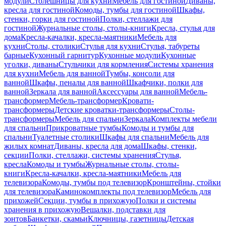
модули
Столешницы для кухни
Мебель для гостиной
Диваны,
кресла для гостиной
Комоды, тумбы для гостиной
Шкафы,
стенки, горки для гостиной
Полки, стеллажи для
гостиной
Журнальные столы, столы-книги
Кресла, стулья для
дома
Кресла-качалки, кресла-маятники
Мебель для
кухни
Столы, столики
Стулья для кухни
Стулья, табуреты
барные
Кухонный гарнитур
Кухонные модули
Кухонные
уголки, диваны
Стульчики для кормления
Системы хранения
для кухни
Мебель для ванной
Тумбы, консоли для
ванной
Шкафы, пеналы для ванной
Шкафчики, полки для
ванной
Зеркала для ванной
Аксессуары для ванной
Мебель-
трансформер
Мебель-трансформер
Кровати-
трансформеры
Детские кроватки-трансформеры
Столы-
трансформеры
Мебель для спальни
Зеркала
Комплекты мебели
для спальни
Прикроватные тумбы
Комоды и тумбы для
спальни
Туалетные столики
Шкафы для спальни
Мебель для
жилых комнат
Диваны, кресла для дома
Шкафы, стенки,
секции
Полки, стеллажи, системы хранения
Стулья,
кресла
Комоды и тумбы
Журнальные столы, столы-
книги
Кресла-качалки, кресла-маятники
Мебель для
телевизора
Комоды, тумбы под телевизор
Кронштейны, стойки
для телевизора
Каминокомплекты под телевизор
Мебель для
прихожей
Секции, тумбы в прихожую
Полки и системы
хранения в прихожую
Вешалки, подставки для
зонтов
Банкетки, скамьи
Ключницы, газетницы
Детская