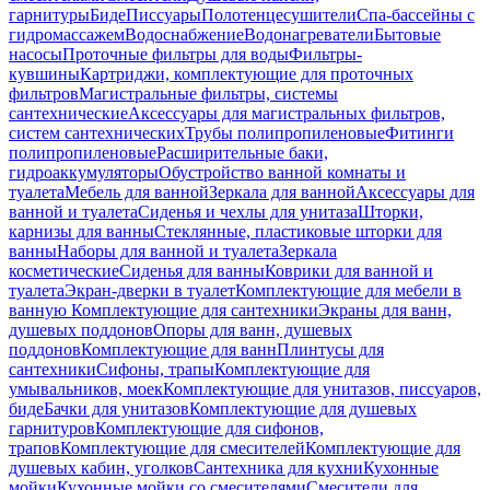
гарнитуры
Биде
Писсуары
Полотенцесушители
Спа-бассейны с
гидромассажем
Водоснабжение
Водонагреватели
Бытовые
насосы
Проточные фильтры для воды
Фильтры-
кувшины
Картриджи, комплектующие для проточных
фильтров
Магистральные фильтры, системы
сантехнические
Аксессуары для магистральных фильтров,
систем сантехнических
Трубы полипропиленовые
Фитинги
полипропиленовые
Расширительные баки,
гидроаккумуляторы
Обустройство ванной комнаты и
туалета
Мебель для ванной
Зеркала для ванной
Аксессуары для
ванной и туалета
Сиденья и чехлы для унитаза
Шторки,
карнизы для ванны
Стеклянные, пластиковые шторки для
ванны
Наборы для ванной и туалета
Зеркала
косметические
Сиденья для ванны
Коврики для ванной и
туалета
Экран-дверки в туалет
Комплектующие для мебели в
ванную
Комплектующие для сантехники
Экраны для ванн,
душевых поддонов
Опоры для ванн, душевых
поддонов
Комплектующие для ванн
Плинтусы для
сантехники
Сифоны, трапы
Комплектующие для
умывальников, моек
Комплектующие для унитазов, писсуаров,
биде
Бачки для унитазов
Комплектующие для душевых
гарнитуров
Комплектующие для сифонов,
трапов
Комплектующие для смесителей
Комплектующие для
душевых кабин, уголков
Сантехника для кухни
Кухонные
мойки
Кухонные мойки со смесителями
Смесители для