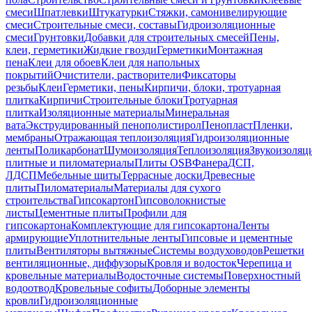
смеси
Шпатлевки
Штукатурки
Стяжки, самонивелирующие
смеси
Строительные смеси, составы
Гидроизоляционные
смеси
Грунтовки
Добавки для строительных смесей
Пены,
клеи, герметики
Жидкие гвозди
Герметики
Монтажная
пена
Клеи для обоев
Клеи для напольных
покрытий
Очистители, растворители
Фиксаторы
резьбы
Клеи
Герметики, пены
Кирпичи, блоки, тротуарная
плитка
Кирпичи
Строительные блоки
Тротуарная
плитка
Изоляционные материалы
Минеральная
вата
Экструдированный пенополистирол
Пенопласт
Пленки,
мембраны
Отражающая теплоизоляция
Гидроизоляционные
ленты
Поликарбонат
Шумоизоляция
Теплоизоляция
Звукоизоляц
плитные и пиломатериалы
Плиты OSB
Фанера
ДСП,
ЛДСП
Мебельные щиты
Террасные доски
Древесные
плиты
Пиломатериалы
Материалы для сухого
строительства
Гипсокартон
Гипсоволокнистые
листы
Цементные плиты
Профили для
гипсокартона
Комплектующие для гипсокартона
Ленты
армирующие
Уплотнительные ленты
Гипсовые и цементные
плиты
Вентиляторы вытяжные
Системы воздуховодов
Решетки
вентиляционные, диффузоры
Кровля и водосток
Черепица и
кровельные материалы
Водосточные системы
Поверхностный
водоотвод
Кровельные софиты
Доборные элементы
кровли
Гидроизоляционные