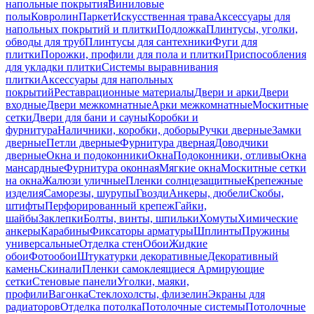
напольные покрытия
Виниловые
полы
Ковролин
Паркет
Искусственная трава
Аксессуары для
напольных покрытий и плитки
Подложка
Плинтусы, уголки,
обводы для труб
Плинтусы для сантехники
Фуги для
плитки
Порожки, профили для пола и плитки
Приспособления
для укладки плитки
Системы выравнивания
плитки
Аксессуары для напольных
покрытий
Реставрационные материалы
Двери и арки
Двери
входные
Двери межкомнатные
Арки межкомнатные
Москитные
сетки
Двери для бани и сауны
Коробки и
фурнитура
Наличники, коробки, доборы
Ручки дверные
Замки
дверные
Петли дверные
Фурнитура дверная
Доводчики
дверные
Окна и подоконники
Окна
Подоконники, отливы
Окна
мансардные
Фурнитура оконная
Мягкие окна
Москитные сетки
на окна
Жалюзи уличные
Пленки солнцезащитные
Крепежные
изделия
Саморезы, шурупы
Гвозди
Анкеры, дюбели
Скобы,
штифты
Перфорированный крепеж
Гайки,
шайбы
Заклепки
Болты, винты, шпильки
Хомуты
Химические
анкеры
Карабины
Фиксаторы арматуры
Шплинты
Пружины
универсальные
Отделка стен
Обои
Жидкие
обои
Фотообои
Штукатурки декоративные
Декоративный
камень
Скинали
Пленки самоклеящиеся
Армирующие
сетки
Стеновые панели
Уголки, маяки,
профили
Вагонка
Стеклохолсты, флизелин
Экраны для
радиаторов
Отделка потолка
Потолочные системы
Потолочные