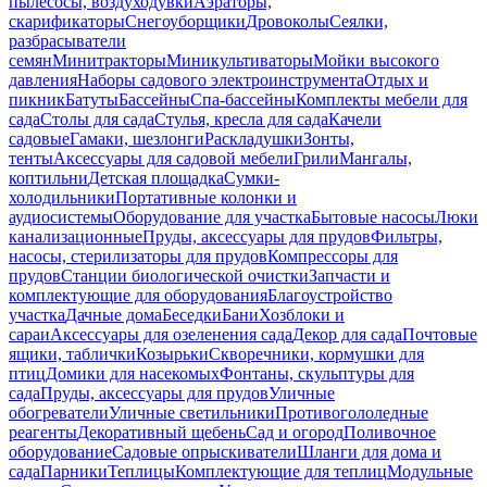
пылесосы, воздуходувки
Аэраторы,
скарификаторы
Снегоуборщики
Дровоколы
Сеялки,
разбрасыватели
семян
Минитракторы
Миникультиваторы
Мойки высокого
давления
Наборы садового электроинструмента
Отдых и
пикник
Батуты
Бассейны
Спа-бассейны
Комплекты мебели для
сада
Столы для сада
Стулья, кресла для сада
Качели
садовые
Гамаки, шезлонги
Раскладушки
Зонты,
тенты
Аксессуары для садовой мебели
Грили
Мангалы,
коптильни
Детская площадка
Сумки-
холодильники
Портативные колонки и
аудиосистемы
Оборудование для участка
Бытовые насосы
Люки
канализационные
Пруды, аксессуары для прудов
Фильтры,
насосы, стерилизаторы для прудов
Компрессоры для
прудов
Станции биологической очистки
Запчасти и
комплектующие для оборудования
Благоустройство
участка
Дачные дома
Беседки
Бани
Хозблоки и
сараи
Аксессуары для озеленения сада
Декор для сада
Почтовые
ящики, таблички
Козырьки
Скворечники, кормушки для
птиц
Домики для насекомых
Фонтаны, скульптуры для
сада
Пруды, аксессуары для прудов
Уличные
обогреватели
Уличные светильники
Противогололедные
реагенты
Декоративный щебень
Сад и огород
Поливочное
оборудование
Садовые опрыскиватели
Шланги для дома и
сада
Парники
Теплицы
Комплектующие для теплиц
Модульные