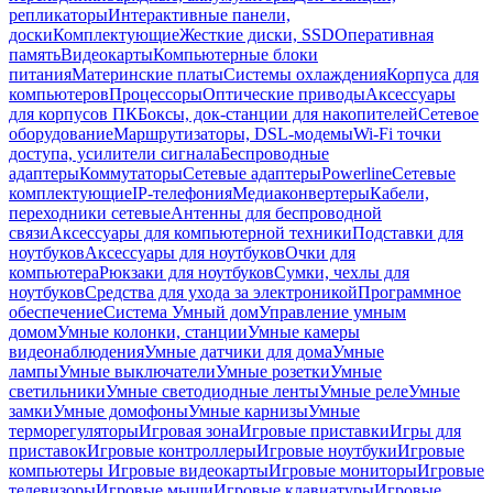
репликаторы
Интерактивные панели,
доски
Комплектующие
Жесткие диски, SSD
Оперативная
память
Видеокарты
Компьютерные блоки
питания
Материнские платы
Системы охлаждения
Корпуса для
компьютеров
Процессоры
Оптические приводы
Аксессуары
для корпусов ПК
Боксы, док-станции для накопителей
Сетевое
оборудование
Маршрутизаторы, DSL-модемы
Wi-Fi точки
доступа, усилители сигнала
Беспроводные
адаптеры
Коммутаторы
Сетевые адаптеры
Powerline
Сетевые
комплектующие
IP-телефония
Медиаконвертеры
Кабели,
переходники сетевые
Антенны для беспроводной
связи
Аксессуары для компьютерной техники
Подставки для
ноутбуков
Аксессуары для ноутбуков
Очки для
компьютера
Рюкзаки для ноутбуков
Сумки, чехлы для
ноутбуков
Средства для ухода за электроникой
Программное
обеспечение
Система Умный дом
Управление умным
домом
Умные колонки, станции
Умные камеры
видеонаблюдения
Умные датчики для дома
Умные
лампы
Умные выключатели
Умные розетки
Умные
светильники
Умные светодиодные ленты
Умные реле
Умные
замки
Умные домофоны
Умные карнизы
Умные
терморегуляторы
Игровая зона
Игровые приставки
Игры для
приставок
Игровые контроллеры
Игровые ноутбуки
Игровые
компьютеры
Игровые видеокарты
Игровые мониторы
Игровые
телевизоры
Игровые мыши
Игровые клавиатуры
Игровые