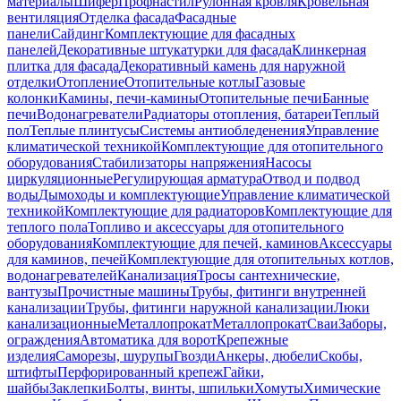
материалы
Шифер
Профнастил
Рулонная кровля
Кровельная
вентиляция
Отделка фасада
Фасадные
панели
Сайдинг
Комплектующие для фасадных
панелей
Декоративные штукатурки для фасада
Клинкерная
плитка для фасада
Декоративный камень для наружной
отделки
Отопление
Отопительные котлы
Газовые
колонки
Камины, печи-камины
Отопительные печи
Банные
печи
Водонагреватели
Радиаторы отопления, батареи
Теплый
пол
Теплые плинтусы
Системы антиобледенения
Управление
климатической техникой
Комплектующие для отопительного
оборудования
Стабилизаторы напряжения
Насосы
циркуляционные
Регулирующая арматура
Отвод и подвод
воды
Дымоходы и комплектующие
Управление климатической
техникой
Комплектующие для радиаторов
Комплектующие для
теплого пола
Топливо и аксессуары для отопительного
оборудования
Комплектующие для печей, каминов
Аксессуары
для каминов, печей
Комплектующие для отопительных котлов,
водонагревателей
Канализация
Тросы сантехнические,
вантузы
Прочистные машины
Трубы, фитинги внутренней
канализации
Трубы, фитинги наружной канализации
Люки
канализационные
Металлопрокат
Металлопрокат
Сваи
Заборы,
ограждения
Автоматика для ворот
Крепежные
изделия
Саморезы, шурупы
Гвозди
Анкеры, дюбели
Скобы,
штифты
Перфорированный крепеж
Гайки,
шайбы
Заклепки
Болты, винты, шпильки
Хомуты
Химические