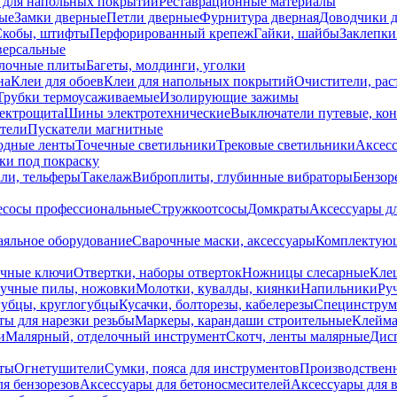
 для напольных покрытий
Реставрационные материалы
ые
Замки дверные
Петли дверные
Фурнитура дверная
Доводчики 
Скобы, штифты
Перфорированный крепеж
Гайки, шайбы
Заклепки
ерсальные
лочные плиты
Багеты, молдинги, уголки
на
Клеи для обоев
Клеи для напольных покрытий
Очистители, рас
Трубки термоусаживаемые
Изолирующие зажимы
лектрощита
Шины электротехнические
Выключатели путевые, ко
атели
Пускатели магнитные
одные ленты
Точечные светильники
Трековые светильники
Аксесс
и под покраску
ли, тельферы
Такелаж
Виброплиты, глубинные вибраторы
Бензор
сосы профессиональные
Стружкоотсосы
Домкраты
Аксессуары д
аяльное оборудование
Сварочные маски, аксессуары
Комплектующ
ечные ключи
Отвертки, наборы отверток
Ножницы слесарные
Кле
учные пилы, ножовки
Молотки, кувалды, киянки
Напильники
Ру
убцы, круглогубцы
Кусачки, болторезы, кабелерезы
Специнструм
ы для нарезки резьбы
Маркеры, карандаши строительные
Клейма
и
Малярный, отделочный инструмент
Скотч, ленты малярные
Дисп
иты
Огнетушители
Сумки, пояса для инструментов
Производствен
я бензорезов
Аксессуары для бетоносмесителей
Аксессуары для 