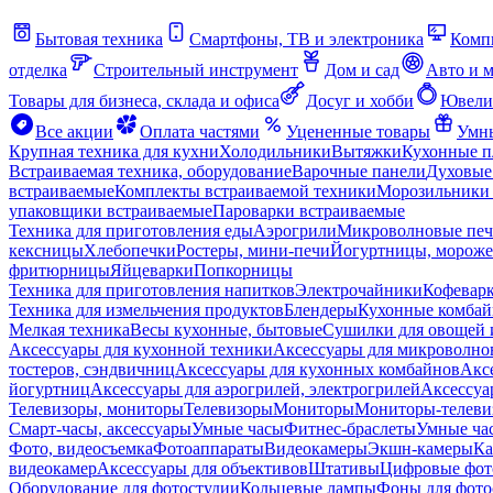
Бытовая техника
Смартфоны, ТВ и электроника
Комп
отделка
Строительный инструмент
Дом и сад
Авто и 
Товары для бизнеса, склада и офиса
Досуг и хобби
Ювели
Все акции
Оплата частями
Уцененные товары
Умны
Крупная техника для кухни
Холодильники
Вытяжки
Кухонные 
Встраиваемая техника, оборудование
Варочные панели
Духовые
встраиваемые
Комплекты встраиваемой техники
Морозильники 
упаковщики встраиваемые
Пароварки встраиваемые
Техника для приготовления еды
Аэрогрили
Микроволновые пе
кексницы
Хлебопечки
Ростеры, мини-печи
Йогуртницы, морож
фритюрницы
Яйцеварки
Попкорницы
Техника для приготовления напитков
Электрочайники
Кофевар
Техника для измельчения продуктов
Блендеры
Кухонные комбай
Мелкая техника
Весы кухонные, бытовые
Сушилки для овощей 
Аксессуары для кухонной техники
Аксессуары для микроволно
тостеров, сэндвичниц
Аксессуары для кухонных комбайнов
Акс
йогуртниц
Аксессуары для аэрогрилей, электрогрилей
Аксессуа
Телевизоры, мониторы
Телевизоры
Мониторы
Мониторы-телеви
Смарт-часы, аксессуары
Умные часы
Фитнес-браслеты
Умные ча
Фото, видеосъемка
Фотоаппараты
Видеокамеры
Экшн-камеры
Ка
видеокамер
Аксессуары для объективов
Штативы
Цифровые фот
Оборудование для фотостудии
Кольцевые лампы
Фоны для фото