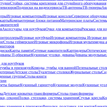
студии
Стойки, системы крепления для студийного оборудования
елевизоров
Подписки на видеосервисы
ТВ-антенны
ТВ-тюнеры
Ак
теры
Игровые компьютеры
Игровые консоли
Серверное оборудов
карты
Компьютерные блоки питания
Материнские платы
Системы
накопителей
ов
Аксессуары для ноутбуков
Очки для компьютера
Рюкзаки для но
контроллеры
Игровые ноутбуки
Игровые компьютеры
Игровые ви
ие
Столы геймерские
Игровые микрофоны
Игровая мультимедиа 
ониторов
диски
Карты памяти
Сетевые накопители
Картридеры
Оптические
иваны П-образные
Кухонные уголки, диваны
Диваны модульные
 для ноутбуков
тумбы в прихожую
Комоды, тумбы для ванной
Пеленальные стол
ьютерные
Детские столы
Туалетные столики
Журнальные столы
Са
денные группы
Столы-книги
ухни
уреты барные
Кухонный гарнитур
Кухонные модули
Кухонные угол
ры
Детские кроватки-трансформеры
Столы-трансформеры
ки, секции
Полки, стеллажи, системы хранения
Стулья, кресла
Ко
емы хранения в прихожую
Вешалки, подставки для зонтов
Банкет