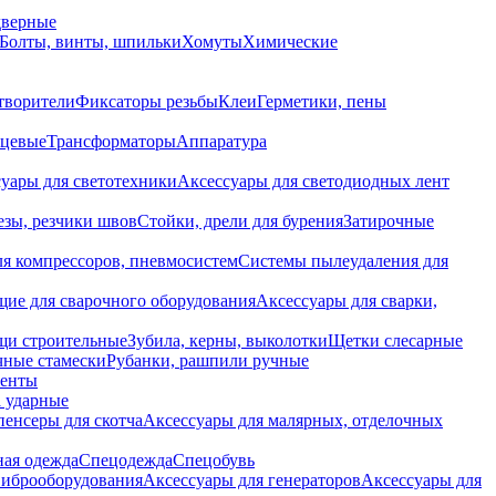
дверные
Болты, винты, шпильки
Хомуты
Химические
творители
Фиксаторы резьбы
Клеи
Герметики, пены
нцевые
Трансформаторы
Аппаратура
уары для светотехники
Аксессуары для светодиодных лент
езы, резчики швов
Стойки, дрели для бурения
Затирочные
ля компрессоров, пневмосистем
Системы пылеудаления для
ие для сварочного оборудования
Аксессуары для сварки,
щи строительные
Зубила, керны, выколотки
Щетки слесарные
чные стамески
Рубанки, рашпили ручные
енты
 ударные
енсеры для скотча
Аксессуары для малярных, отделочных
ная одежда
Спецодежда
Спецобувь
виброоборудования
Аксессуары для генераторов
Аксессуары для