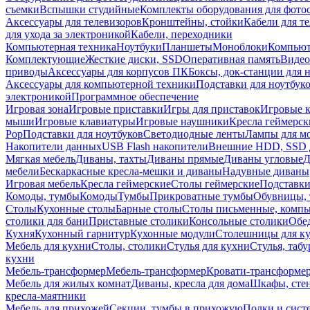
съемки
Вспышки студийные
Комплекты оборудования для фото
Аксессуары для телевизоров
Кронштейны, стойки
Кабели для т
для ухода за электроникой
Кабели, переходники
Компьютерная техника
Ноутбуки
Планшеты
Моноблоки
Компью
Комплектующие
Жесткие диски, SSD
Оперативная память
Видео
приводы
Аксессуары для корпусов ПК
Боксы, док-станции для 
Аксессуары для компьютерной техники
Подставки для ноутбук
электроникой
Программное обеспечение
Игровая зона
Игровые приставки
Игры для приставок
Игровые 
мыши
Игровые клавиатуры
Игровые наушники
Кресла геймерск
Pop
Подставки для ноутбуков
Светодиодные ленты
Лампы для м
Накопители данных
USB Flash накопители
Внешние HDD, SSD 
Мягкая мебель
Диваны, тахты
Диваны прямые
Диваны угловые
Д
мебели
Бескаркасные кресла-мешки и диваны
Надувные диваны
Игровая мебель
Кресла геймерские
Столы геймерские
Подставки
Комоды, тумбы
Комоды
Тумбы
Прикроватные тумбы
Обувницы, 
Столы
Кухонные столы
Барные столы
Столы письменные, комп
столики для бани
Приставные столики
Консольные столики
Обе
Кухня
Кухонный гарнитур
Кухонные модули
Столешницы для к
Мебель для кухни
Столы, столики
Стулья для кухни
Стулья, таб
кухни
Мебель-трансформер
Мебель-трансформер
Кровати-трансформе
Мебель для жилых комнат
Диваны, кресла для дома
Шкафы, стен
кресла-маятники
Мебель для прихожей
Секции, тумбы в прихожую
Полки и сист