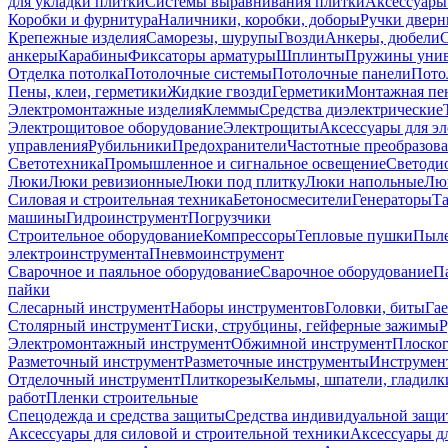
для укладки плитки
Системы выравнивания плитки
Аксессуары
Коробки и фурнитура
Наличники, коробки, доборы
Ручки дверн
Крепежные изделия
Саморезы, шурупы
Гвозди
Анкеры, дюбели
анкеры
Карабины
Фиксаторы арматуры
Шплинты
Пружины унив
Отделка потолка
Потолочные системы
Потолочные панели
Пото
Пены, клеи, герметики
Жидкие гвозди
Герметики
Монтажная пе
Электромонтажные изделия
Клеммы
Средства диэлектрические
Электрощитовое оборудование
Электрощиты
Аксессуары для э
управления
Рубильники
Предохранители
Частотные преобразов
Светотехника
Промышленное и сигнальное освещение
Светоди
Люки
Люки ревизионные
Люки под плитку
Люки напольные
Люк
Силовая и строительная техника
Бетоносмесители
Генераторы
Та
машины
Гидроинструмент
Погрузчики
Строительное оборудование
Компрессоры
Тепловые пушки
Пыле
электроинструмента
Пневмоинструмент
Сварочное и паяльное оборудование
Сварочное оборудование
П
пайки
Слесарный инструмент
Наборы инструментов
Головки, биты
Га
Столярный инструмент
Тиски, струбцины, гейферные зажимы
Р
Электромонтажный инструмент
Обжимной инструмент
Плоског
Разметочный инструмент
Разметочные инструменты
Инструмент
Отделочный инструмент
Плиткорезы
Кельмы, шпатели, гладилк
работ
Пленки строительные
Спецодежда и средства защиты
Средства индивидуальной защ
Аксессуары для силовой и строительной техники
Аксессуары дл