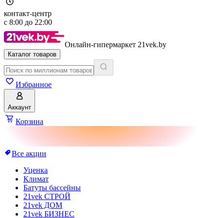
контакт-центр
с
8:00
до
22:00
Онлайн-гипермаркет 21vek.by
Каталог товаров
Избранное
Аккаунт
Корзина
Все акции
Уценка
Климат
Батуты бассейны
21vek СТРОЙ
21vek ДОМ
21vek БИЗНЕС