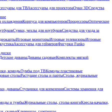
сессуары для ТВ
Аксессуары для проектора
Очки 3D
Средства
ание
 охлаждения
Корпуса для компьютеров
Процессоры
Оптические
утбуков
Сумки, чехлы для ноутбуков
Средства для ухода за
деокарты
Игровые мониторы
Игровые телевизоры
Игровые
акустика
Аксессуары для геймеров
Фигурки Funko
 диски
Детские диваны
Диваны садовые
Комплекты мягкой
ики, комоды
Тумбы под ТВ
Комоды пластиковые
довые столы
Растущие столы и парты
Столы, журнальные
ки, диваны
Стульчики для кормления
Системы хранения для
моды и тумбы
Журнальные столы, столы-книги
Кресла-качалки,
ки, скамьи
Ключницы, газетницы