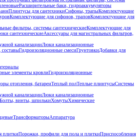
иленовые
Расширительные баки, гидроаккумуляторы
ванн
Плинтусы для сантехники
Сифоны, трапы
Комплектующие
уров
Комплектующие для сифонов, трапов
Комплектующие для
ьные фильтры, системы сантехнические
Комплектующие для
юки сантехнические
Аксессуары для магистральных фильтров,
ружной канализации
Люки канализационные
 составы
Гидроизоляционные смеси
Грунтовки
Добавки для
атериалы
рные элементы кровли
Гидроизоляционные
оры отопления, батареи
Теплый пол
Теплые плинтусы
Системы
ружной канализации
Люки канализационные
Болты, винты, шпильки
Хомуты
Химические
нцевые
Трансформаторы
Аппаратура
я плитки
Порожки, профили для пола и плитки
Приспособления