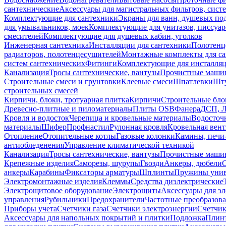
сантехнические
Аксессуары для магистральных фильтров, сист
Комплектующие для сантехники
Экраны для ванн, душевых по
для умывальников, моек
Комплектующие для унитазов, писсуар
смесителей
Комплектующие для душевых кабин, уголков
Инженерная сантехника
Инсталляции для сантехники
Полотенц
радиаторов, полотенцесушителей
Монтажные комплекты для с
систем сантехнических
Фитинги
Комплектующие для инсталля
Канализация
Тросы сантехнические, вантузы
Прочистные маши
Строительные смеси и грунтовки
Клеевые смеси
Шпатлевки
Шту
строительных смесей
Кирпичи, блоки, тротуарная плитка
Кирпичи
Строительные бло
Древесно-плитные и пиломатериалы
Плиты OSB
Фанера
ДСП, 
Кровля и водосток
Черепица и кровельные материалы
Водосточ
материалы
Шифер
Профнастил
Рулонная кровля
Кровельная вен
Отопление
Отопительные котлы
Газовые колонки
Камины, печи
антиобледенения
Управление климатической техникой
Канализация
Тросы сантехнические, вантузы
Прочистные маши
Крепежные изделия
Саморезы, шурупы
Гвозди
Анкеры, дюбели
анкеры
Карабины
Фиксаторы арматуры
Шплинты
Пружины унив
Электромонтажные изделия
Клеммы
Средства диэлектрические
Электрощитовое оборудование
Электрощиты
Аксессуары для э
управления
Рубильники
Предохранители
Частотные преобразов
Приборы учета
Счетчики газа
Счетчики электроэнергии
Счетчи
Аксессуары для напольных покрытий и плитки
Подложка
Плинт