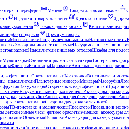
ьютеры и периферия
Мебель
Товары для дома, бакалея
С
мото
Игрушки, товары для детей
Красота и стиль
Здоров
рные украшения
Товары для взрослых
Книги и канцеляри
й подбор подарков
Премиум товары
плиты
Морозильники
Посудомоечные машины
Настольные плиты
 шкафы
Холодильники встраиваемые
Посудомоечные машины вс
встраиваемые
Измельчители пищевых отходов
Шкафы для подогр
чи
Мультиварки
Сэндвичницы, хот-дог мейкеры
Тостеры
Электрог
еницы
Фризеры
Блинницы
Пароварки
Автоклавы для консервиров
ки, кофемашины
Соковыжималки
Кофемолки
Вспениватели молок
ны, измельчители
Планетарные миксеры
Миксеры
Мясорубки
Лом
и фруктов
Вакууматоры
Открывалки, картофелечистки
Проращива
вых печей
Вакуумные пакеты, контейнеры
Аксессуары для кофе
ессуары для мясорубок
Аксессуары для блендеров, миксеров
Аксе
ры для соковыжималок
Средства для ухода за техникой
зоры
ТВ-приставки и медиаплееры
Проекторы
Проекционные эк
сы детские
Умные часы, фитнес-браслеты
Ремешки, аксессуары дл
рты памяти
Объективы
Вспышки
Аксессуары для камер
Сумки и ч
орамки
студии
Студийное освещение
Насадки светоформирующие для фо