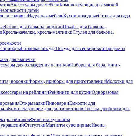
ваток
Аксессуары для мебели
Комплектующие для мягкой
безопасности детей
чели садовые
Надувная мебель
Кухни походные
Столы для сада
вые
Столы для балкона, лоджии
Шкафы для балкона,
ии
Кресла-качалки, кресла-маятники
Стулья для балкона,
роемкости
е приборы
Столовая посуда
Посуда для сервировки
Предметы
укава для выпечки
ссуары для охлаждения напитков
Наборы для бара, мини-
сита, воронки
Формы, приборы для приготовления
Молотки для
аксессуары на рейлинги
Рейлинги для кухни
Одноразовая
вирования
Открывалки
Пивоварни
Емкости для
тков
Комплектующие для дистилляторов
Прессы, дробилки для
лектрочайников
Фильтры-кувшины
я украшений
Статуэтки
Магниты сувенирные
Иконы
ля проточных фильтров
Магистральные фильтры, системы