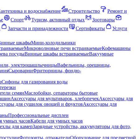
антехника и водоснабжение
Строительство
Ремонт и
ье
Спорт
Туризм, активный отдых
Зоотовары
я
Запчасти и принадлежности
Сертификаты
Услуги
Винные шкафы
Мини-холодильники
траиваемые
Микроволновые печи встраиваемые
Кофемашины
ева посуды
Винные шкафы встраиваемые
Вакуумные
рили, электрошашлычницы
Вафельницы, орешницы,
ания
Сыроварни
Фритюрницы, фондю-
а
Сифоны для газирования воды
терезки
тели семян
Маслобойки, сепараторы бытовые
машин
Аксессуары для мультиварок, хлебопечек
Аксессуары для
ссуары для сушилок овощей и фруктов
Аксессуары для
раны
Профессиональные дисплеи
я умных часов
Кабели для умных часов
ехлы для камер
Зарядные устройства, аккумуляторы для фото,
тостудии
Фотозонты, отражатели
Оборудование для предметной