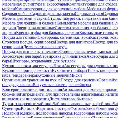
Мебельная фурнитура и аксессуары
Комплектующие для столов
мебели
Комплектующие для корпусной мебели
Мебельная фурн
Садовая мебель
Садовые диваны, кресла
Садовые стулья
Садовые
Мебель для бани и сауны
Стулья, табуретки, подставки для бани
Мебель для лоджии и балкона
Комплекты мебели для балкона, 
лоджии
Дверцы жалюзийные
Системы хранения для балкона, л
лоджии
Кресла, пуфы для балкона, лоджии
Компактные столы дл
Посуда для готовки
Сковороды, сотейники, воки
Кастрюли, ков
Столовая посуда, сервировка
Посуда для напитков
Посуда для г
сервировки
Детская столовая посуда
Посуда для выпечки, запекания
Формы для выпечки, запекания
Аксессуары для бара
Сервировка для напитков
Аксессуары для 
бары
Штопоры, открывалки для бутылок
Кухонные ножи, аксессуары
Ножи
Аксессуары для кухонных н
Кухонные принадлежности
Кухонные приборы
Терки, овощерез
мяса, тендерайзеры
Кухонные мелочи
Миски
Организация хранения на кухне
Посуда для хранения
Органайзе
посуда, упаковка
Вакуумные пакеты, контейнеры
Консервирование и дистилляция
Автоклавы для консервирован
брожения
Ингредиенты для приготовления алкогольных напит
виноделия и пивоварения
Дистилляторы бытовые
Турки, заварочные чайники
Чайники заварочные, кофейники
Ча
Сувениры
Копилки
Картины, постеры
Фотоальбомы
Рамки для ф
Подарки
Подарки, подарочные наборы
Подарочные наборы косм
Водоснабжение
Водонагреватели
Бытовые насосы
Проточные фи