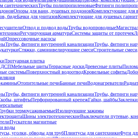
ем сантехнических
Трубы полипропиленовые
Фитинги полипроп
ддонов
Опоры для ванн, душевых поддонов
Комплектующие для 
ов, биде
Бачки для унитазов
Комплектующие для душевых гарнит
есушители
Отвод и подвод воды
Трубы водопроводные
Магистрал
антехники
Регулирующая арматура
Системы защиты от протечек
Л
ций
Опрессовочные насосы
ны
Трубы, фитинги внутренней канализации
Трубы, фитинги на
катурки
Стяжки, самонивелирующие смеси
Строительные смеси,
ки
Тротуарная плитка
ЛДСП
Мебельные щиты
Террасные доски
Древесные плиты
Пилом
ные системы
Поверхностный водоотвод
Кровельные софиты
Добо
тиляция
-камины
Отопительные печи
Банные печи
Водонагреватели
Радиат
ны
Трубы, фитинги внутренней канализации
Трубы, фитинги на
Скобы, штифты
Перфорированный крепеж
Гайки, шайбы
Заклепки
ерсальные
Трубки термоусаживаемые
Изолирующие зажимы
лектрощита
Шины электротехнические
Выключатели путевые, ко
атели
Пускатели магнитные
ки воды
усы, уголки, обводы для труб
Плинтусы для сантехники
Фуги дл