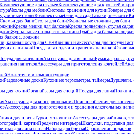
Комплектующие для стульев
Комплектующие для кроватей и кро
итура
Чехлы для мебели
Системы хранения для кухни
Товары для 
, уличные столы
Комплекты мебели для сада
Гамаки, шезлонги
Ка
Скамьи для бани
Столы для бани
Журнальные столики для бани
лоджии
Кресла-мешки для балкона
Кресла подвесные, стулья садо
оджии
Журнальные столы, столы-книги
Тумбы для балкона, лодж
я балкона, лоджии
ши, казаны
Посуда для СВЧ
Крышки и аксессуары для посуды
Гаст
орячих напитков
Посуда для подачи и хранения напитков
Столовы
Посуда для запекания
Аксессуары для выпечки
Бумага, фольга, р
хранения напитков
Аксессуары для приготовления коктейлей
Аксе
ожей
Ножеточки и комплектующие
ки
Разделочные доски
Кухонные термометры, таймеры
Дуршлаги, 
ры для кухни
Органайзеры для специй
Посуда для ланча
Полки и 
ия
Аксессуары для консервирования
Приспособления для консер
ков
Аксессуары для приготовления и хранения алкогольных напи
йники для плиты
Турки, молочники
Аксессуары для чайников, э
отографий, картин
Предметы интерьера
Шкатулки, подставки дл
етики для лица и тела
Наборы для бритья
Оформление подарков
льтры для воды
Фильтры-кувшины
Картриджи, комплектующие д