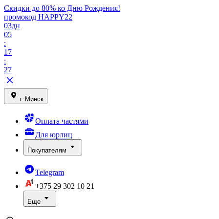
Скидки до 80% ко Дню Рождения!
промокод HAPPY22
03
дн
05
:
17
:
27
г. Минск
Оплата частями
Для юрлиц
Покупателям
Telegram
+375 29
302 10 21
Еще