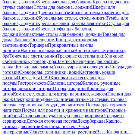
балкона, лоджии
Кресла-мешки для балкона
Кресла подвесные,
стулья садовые
Столы для балкона, лоджии
Шкафы для
балкона, лоджии
Дверцы жалюзийные
Системы хранения для
балкона, лоджии
Журнальные столы, столы-книги
Тумбы для
балкона, лоджии
Кресла-качалки, кресла-маятники
Стулья для
балкона, лоджии
Кресла, пуфы для балкона,
лоджии
Компактные столы для балкона, лоджии
Товары для
дома, бакалея
Освещение
Люстры, потолочные
светильники
Торшеры
Прикроватные лампы,
ночники
Настольные лампы
Споты
Настенные светильники,
бра
Точечные светильники
Трековые светильники
Уличные
светильники, фонари, бра
Лампы
Освещение для картин,
зеркал
Кольцевые лампы
Аксессуары для освещения
Посуда для
готовки
Сковороды, сотейники, воки
Кастрюли, ковши,
казаны
Посуда для СВЧ
Крышки и аксессуары для
посуды
Гастроемкости
Жалюзи, шторы
Жалюзи, рулонные
шторы, римские шторы
Шторы, гардины
Карнизы для
штор
Комплектующие для штор, карнизов, жалюзи
Пленки для
окон
Электроприводные солнцезащитные системы
Столовая
посуда, сервировка
Посуда для напитков
Посуда для горячих
напитков
Посуда для подачи и хранения напитков
Столовые
приборы
Столовая посуда
Посуда для сервировки
Предметы
сервировки
Детская столовая посуда
Декор
Зеркала
Кашпо,
стойки для цветов
Картины, постеры
Часы
интерьерные
Искусственные цветы, растения
Вазы
Ключницы,