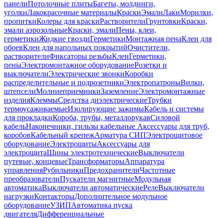
панели
Потолочные плиты
Багеты, молдинги,
уголки
Лакокрасочные материалы
Краски
Эмали
Лаки
Морилки,
пропитки
Колеры для краски
Растворители
Грунтовки
Краски,
эмали аэрозольные
Краски, эмали
Пены, клеи,
герметики
Жидкие гвозди
Герметики
Монтажная пена
Клеи для
обоев
Клеи для напольных покрытий
Очистители,
растворители
Фиксаторы резьбы
Клеи
Герметики,
пены
Электромонтажное оборудование
Розетки и
выключатели
Электрические звонки
Коробки
распределительные и подрозетники
Электропатроны
Вилки,
штепсели
Молниеприемники
Заземление
Электромонтажные
изделия
Клеммы
Средства диэлектрические
Трубки
термоусаживаемые
Изолирующие зажимы
Кабель и системы
для прокладки
Короба, трубы, металлорукав
Силовой
кабель
Наконечники, гильзы кабельные
Аксессуары для труб,
коробов
Кабельный крепеж
Арматура СИП
Электрощитовое
оборудование
Электрощиты
Аксессуары для
электрощита
Шины электротехнические
Выключатели
путевые, концевые
Трансформаторы
Аппаратура
управления
Рубильники
Предохранители
Частотные
преобразователи
Пускатели магнитные
Модульная
автоматика
Выключатели автоматические
Реле
Выключатели
нагрузки
Контакторы
Дополнительное модульное
оборудование
УЗИП
Автоматика пуска
двигателя
Дифференциальные