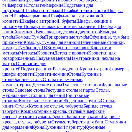
геймерские
Столы геймерские
Подставки для
ноутбуков
Шкафы и стеллажи
Шкафы
Стенки, горки
Шкафы-
купе
Шкафы-гармошки
Шкафы-пеналы для жилой
комнаты
Шкафы с витриной, буфеты
Шкафы, секции в
прихожую
Полки, стеллажи, системы хранения
Шкафы для
ванной комнаты
Вешалки, подставки для зонтов
Комоды,
тумбы
Комоды
Тумбы
Прикроватные тумбы
Обувницы, тумбы в
прихожую
Комоды, тумбы для ванной
Пеленальные столики,
комоды
Тумбы под ТВ
Комоды пластиковые
Кровати и
матрасы
Матрасы
Кровати
Детские кровати
Кроватки для
новорожденных
Надувная мебель
Наматрасники, чехлы на
матрас
Основания для
кроватей
Подматрасники
Раскладушки
Кровати-трансформеры,
шкафы-кровати
Кровати-домики
Столы
Кухонные
столы
Барные столы
Столы письменные,
компьютерные
Детские столы
Туалетные столики
Журнальные
столы
Садовые столы
Растущие столы и парты
Столы,
журнальные столики для бани
Приставные
столики
Консольные столики
Обеденные группы
Столы-
книги
Стулья
Кухонные стулья, табуреты
Барные стулья,
табуреты
Компьютерные кресла, стулья
Геймерские
кресла
Детские стулья, табуреты
Банкетки, скамьи
Садовые
кресла, стулья, табуреты
Стулья, табуреты для бани
Стульчики
для кормления
Кухня
Кухонный гарнитур
Кухонные