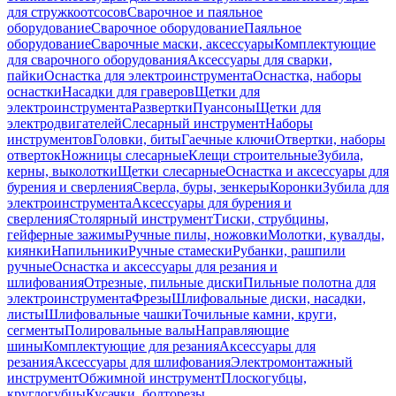
для стружкоотсосов
Сварочное и паяльное
оборудование
Сварочное оборудование
Паяльное
оборудование
Сварочные маски, аксессуары
Комплектующие
для сварочного оборудования
Аксессуары для сварки,
пайки
Оснастка для электроинструмента
Оснастка, наборы
оснастки
Насадки для граверов
Щетки для
электроинструмента
Развертки
Пуансоны
Щетки для
электродвигателей
Слесарный инструмент
Наборы
инструментов
Головки, биты
Гаечные ключи
Отвертки, наборы
отверток
Ножницы слесарные
Клещи строительные
Зубила,
керны, выколотки
Щетки слесарные
Оснастка и аксессуары для
бурения и сверления
Сверла, буры, зенкеры
Коронки
Зубила для
электроинструмента
Аксессуары для бурения и
сверления
Столярный инструмент
Тиски, струбцины,
гейферные зажимы
Ручные пилы, ножовки
Молотки, кувалды,
киянки
Напильники
Ручные стамески
Рубанки, рашпили
ручные
Оснастка и аксессуары для резания и
шлифования
Отрезные, пильные диски
Пильные полотна для
электроинструмента
Фрезы
Шлифовальные диски, насадки,
листы
Шлифовальные чашки
Точильные камни, круги,
сегменты
Полировальные валы
Направляющие
шины
Комплектующие для резания
Аксессуары для
резания
Аксессуары для шлифования
Электромонтажный
инструмент
Обжимной инструмент
Плоскогубцы,
круглогубцы
Кусачки, болторезы,