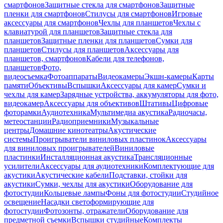
смартфонов
Защитные стекла для смартфонов
Защитные
пленки для смартфонов
Стилусы для смартфонов
Игровые
аксессуары для смартфонов
Чехлы для планшетов
Чехлы с
клавиатурой для планшетов
Защитные стекла для
планшетов
Защитные пленки для планшетов
Сумки для
планшетов
Стилусы для планшетов
Аксессуары для
планшетов, смартфонов
Кабели для телефонов,
планшетов
Фото,
видеосъемка
Фотоаппараты
Видеокамеры
Экшн-камеры
Карты
памяти
Объективы
Вспышки
Аксессуары для камер
Сумки и
чехлы для камер
Зарядные устройства, аккумуляторы для фото,
видеокамер
Аксессуары для объективов
Штативы
Цифровые
фоторамки
Аудиотехника
Мультимедиа акустика
Радиочасы,
метеостанции
Радиоприемники
Музыкальные
центры
Домашние кинотеатры
Акустические
системы
Проигрыватели виниловых пластинок
Аксессуары
для виниловых проигрывателей
Виниловые
пластинки
Инсталляционная акустика
Трансляционные
усилители
Аксессуары для аудиотехники
Комплектующие для
акустики
Акустические кабели
Подставки, стойки для
акустики
Сумки, чехлы для акустики
Оборудование для
фотостудии
Кольцевые лампы
Фоны для фотостудии
Студийное
освещение
Насадки светоформирующие для
фотостудии
Фотозонты, отражатели
Оборудование для
предметной съемки
Вспышки студийные
Комплекты