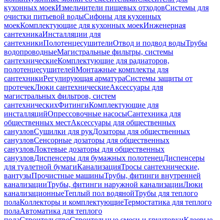
кухонных моек
Измельчители пищевых отходов
Системы для
очистки питьевой воды
Сифоны для кухонных
моек
Комплектующие для кухонных моек
Инженерная
сантехника
Инсталляции для
сантехники
Полотенцесушители
Отвод и подвод воды
Трубы
водопроводные
Магистральные фильтры, системы
сантехнические
Комплектующие для радиаторов,
полотенцесушителей
Монтажные комплекты для
сантехники
Регулирующая арматура
Системы защиты от
протечек
Люки сантехнические
Аксессуары для
магистральных фильтров, систем
сантехнических
Фитинги
Комплектующие для
инсталляций
Опрессовочные насосы
Сантехника для
общественных мест
Аксессуары для общественных
санузлов
Сушилки для рук
Дозаторы для общественных
санузлов
Сенсорные дозаторы для общественных
санузлов
Локтевые дозаторы для общественных
санузлов
Диспенсеры для бумажных полотенец
Диспенсеры
для туалетной бумаги
Канализация
Тросы сантехнические,
вантузы
Прочистные машины
Трубы, фитинги внутренней
канализации
Трубы, фитинги наружной канализации
Люки
канализационные
Теплый пол водяной
Трубы для теплого
пола
Коллекторы и комплектующие
Термостатика для теплого
пола
Автоматика для теплого
пола
Строительство
Строительные смеси и грунтовки
Клеевые