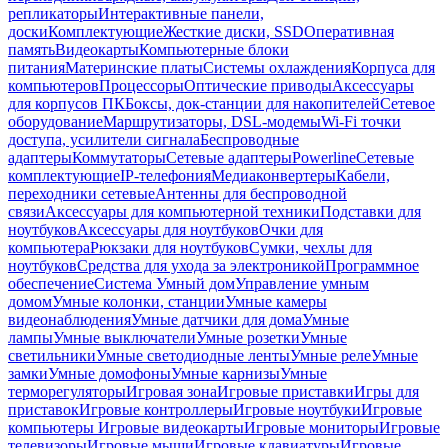
репликаторы
Интерактивные панели,
доски
Комплектующие
Жесткие диски, SSD
Оперативная
память
Видеокарты
Компьютерные блоки
питания
Материнские платы
Системы охлаждения
Корпуса для
компьютеров
Процессоры
Оптические приводы
Аксессуары
для корпусов ПК
Боксы, док-станции для накопителей
Сетевое
оборудование
Маршрутизаторы, DSL-модемы
Wi-Fi точки
доступа, усилители сигнала
Беспроводные
адаптеры
Коммутаторы
Сетевые адаптеры
Powerline
Сетевые
комплектующие
IP-телефония
Медиаконвертеры
Кабели,
переходники сетевые
Антенны для беспроводной
связи
Аксессуары для компьютерной техники
Подставки для
ноутбуков
Аксессуары для ноутбуков
Очки для
компьютера
Рюкзаки для ноутбуков
Сумки, чехлы для
ноутбуков
Средства для ухода за электроникой
Программное
обеспечение
Система Умный дом
Управление умным
домом
Умные колонки, станции
Умные камеры
видеонаблюдения
Умные датчики для дома
Умные
лампы
Умные выключатели
Умные розетки
Умные
светильники
Умные светодиодные ленты
Умные реле
Умные
замки
Умные домофоны
Умные карнизы
Умные
терморегуляторы
Игровая зона
Игровые приставки
Игры для
приставок
Игровые контроллеры
Игровые ноутбуки
Игровые
компьютеры
Игровые видеокарты
Игровые мониторы
Игровые
телевизоры
Игровые мыши
Игровые клавиатуры
Игровые