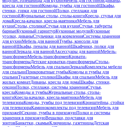
модули
Столешницы для кухни
Мебель для гостиной
Диваны,
кресла для гостиной
Комоды, тумбы для гостиной
Шкафы,
стенки, горки для гостиной
Полки, стеллажи для
гостиной
Журнальные столы, столы-книги
Кресла, стулья для
дома
Кресла-качалки, кресла-маятники
Мебель для
кухни
Столы, столики
Стулья для кухни
Стулья, табуреты
барные
Кухонный гарнитур
Кухонные модули
Кухонные
уголки, диваны
Стульчики для кормления
Системы хранения
для кухни
Мебель для ванной
Тумбы, консоли для
ванной
Шкафы, пеналы для ванной
Шкафчики, полки для
ванной
Зеркала для ванной
Аксессуары для ванной
Мебель-
трансформер
Мебель-трансформер
Кровати-
трансформеры
Детские кроватки-трансформеры
Столы-
трансформеры
Мебель для спальни
Зеркала
Комплекты мебели
для спальни
Прикроватные тумбы
Комоды и тумбы для
спальни
Туалетные столики
Шкафы для спальни
Мебель для
жилых комнат
Диваны, кресла для дома
Шкафы, стенки,
секции
Полки, стеллажи, системы хранения
Стулья,
кресла
Комоды и тумбы
Журнальные столы, столы-
книги
Кресла-качалки, кресла-маятники
Мебель для
телевизора
Комоды, тумбы под телевизор
Кронштейны, стойки
для телевизора
Каминокомплекты под телевизор
Мебель для
прихожей
Секции, тумбы в прихожую
Полки и системы
хранения в прихожую
Вешалки, подставки для
зонтов
Банкетки, скамьи
Ключницы, газетницы
Детская