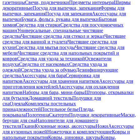
газетницы
Свечи, подсвечники
Предметы интерьера
Ширмы
декоративные
Посуда для выпечки, запекания
Формы для
выпечки, запекания
Посуда для запекания
Аксессуары для
выпечки
Бумага, фольга, рукава для выпечки
Бытовая
химия
Средства для стирки
Средства для посудомоечных
машин
Универсальные, специальные чистящие
средства
Чистящие средства для стекол и зеркал
Чистящие
средства для ванной и туалета
Чистящие средства для
кухни
Средства для мытья посуды
Чистящие средства для
мебели
Чистящие средства для напольных покрытий и
ковров
Средства для ухода за техникой
Освежители
воздуха
Средства от насекомых
Средства ухода за
одеждой
Средства ухода за обувью
Дезинфицирующие
средства
Аксессуары для бара
Сервировка для
напитков
Аксессуары для хранения напитков
Аксессуары для
приготовления коктейлей
Аксессуары для охлаждения
напитков
Наборы для бара, мини-бары
Штопоры, открывалки
для бутылок
Домашний текстиль
Подушки для
сна
Одеяла
Комплекты постельных
принадлежностей
Постельное белье
Пледы,
покрывала
Полотенца
Скатерти
Подушки декоративные
Маски,
беруши для сна
Наполнители для домашнего
текстиля
Ткани
Кухонные ножи, аксессуары
Ножи
Аксессуары
для кухонных ножей
Ножеточки и комплектующие
Ковры и
напольные покрытия
Ковры, циновки, шкуры
Ковры,