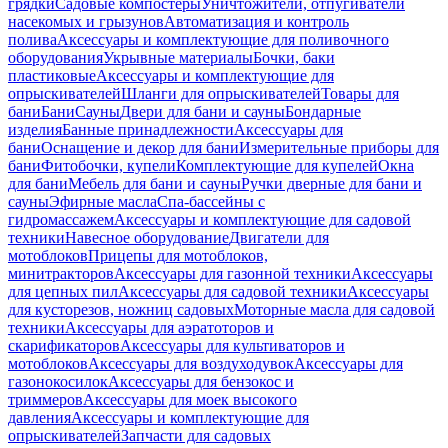
грядки
Садовые компостеры
Уничтожители, отпугиватели
насекомых и грызунов
Автоматизация и контроль
полива
Аксессуары и комплектующие для поливочного
оборудования
Укрывные материалы
Бочки, баки
пластиковые
Аксессуары и комплектующие для
опрыскивателей
Шланги для опрыскивателей
Товары для
бани
Бани
Сауны
Двери для бани и сауны
Бондарные
изделия
Банные принадлежности
Аксессуары для
бани
Оснащение и декор для бани
Измерительные приборы для
бани
Фитобочки, купели
Комплектующие для купелей
Окна
для бани
Мебель для бани и сауны
Ручки дверные для бани и
сауны
Эфирные масла
Спа-бассейны с
гидромассажем
Аксессуары и комплектующие для садовой
техники
Навесное оборудование
Двигатели для
мотоблоков
Прицепы для мотоблоков,
минитракторов
Аксессуары для газонной техники
Аксессуары
для цепных пил
Аксессуары для садовой техники
Аксессуары
для кусторезов, ножниц садовых
Моторные масла для садовой
техники
Аксессуары для аэратоторов и
скарификаторов
Аксессуары для культиваторов и
мотоблоков
Аксессуары для воздуходувок
Аксессуары для
газонокосилок
Аксессуары для бензокос и
триммеров
Аксессуары для моек высокого
давления
Аксессуары и комплектующие для
опрыскивателей
Запчасти для садовых