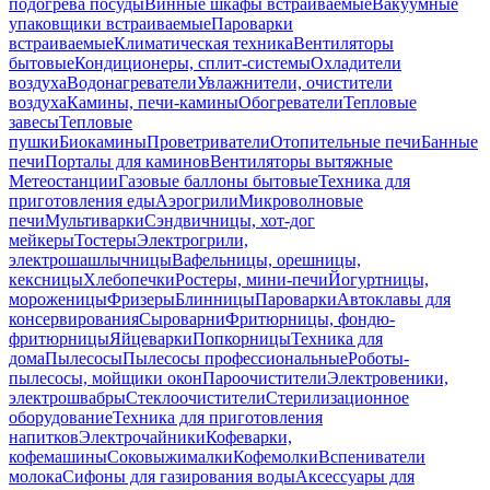
подогрева посуды
Винные шкафы встраиваемые
Вакуумные
упаковщики встраиваемые
Пароварки
встраиваемые
Климатическая техника
Вентиляторы
бытовые
Кондиционеры, сплит-системы
Охладители
воздуха
Водонагреватели
Увлажнители, очистители
воздуха
Камины, печи-камины
Обогреватели
Тепловые
завесы
Тепловые
пушки
Биокамины
Проветриватели
Отопительные печи
Банные
печи
Порталы для каминов
Вентиляторы вытяжные
Метеостанции
Газовые баллоны бытовые
Техника для
приготовления еды
Аэрогрили
Микроволновые
печи
Мультиварки
Сэндвичницы, хот-дог
мейкеры
Тостеры
Электрогрили,
электрошашлычницы
Вафельницы, орешницы,
кексницы
Хлебопечки
Ростеры, мини-печи
Йогуртницы,
мороженицы
Фризеры
Блинницы
Пароварки
Автоклавы для
консервирования
Сыроварни
Фритюрницы, фондю-
фритюрницы
Яйцеварки
Попкорницы
Техника для
дома
Пылесосы
Пылесосы профессиональные
Роботы-
пылесосы, мойщики окон
Пароочистители
Электровеники,
электрошвабры
Стеклоочистители
Стерилизационное
оборудование
Техника для приготовления
напитков
Электрочайники
Кофеварки,
кофемашины
Соковыжималки
Кофемолки
Вспениватели
молока
Сифоны для газирования воды
Аксессуары для