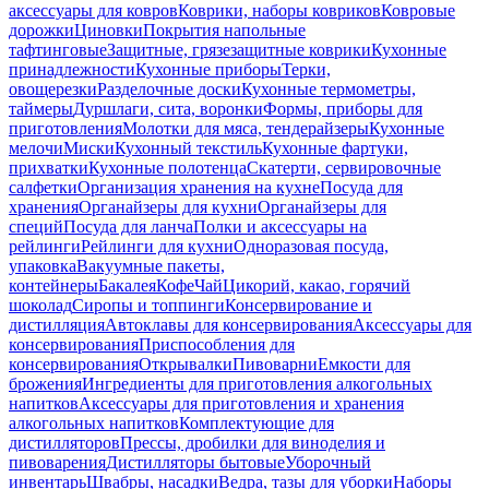
аксессуары для ковров
Коврики, наборы ковриков
Ковровые
дорожки
Циновки
Покрытия напольные
тафтинговые
Защитные, грязезащитные коврики
Кухонные
принадлежности
Кухонные приборы
Терки,
овощерезки
Разделочные доски
Кухонные термометры,
таймеры
Дуршлаги, сита, воронки
Формы, приборы для
приготовления
Молотки для мяса, тендерайзеры
Кухонные
мелочи
Миски
Кухонный текстиль
Кухонные фартуки,
прихватки
Кухонные полотенца
Скатерти, сервировочные
салфетки
Организация хранения на кухне
Посуда для
хранения
Органайзеры для кухни
Органайзеры для
специй
Посуда для ланча
Полки и аксессуары на
рейлинги
Рейлинги для кухни
Одноразовая посуда,
упаковка
Вакуумные пакеты,
контейнеры
Бакалея
Кофе
Чай
Цикорий, какао, горячий
шоколад
Сиропы и топпинги
Консервирование и
дистилляция
Автоклавы для консервирования
Аксессуары для
консервирования
Приспособления для
консервирования
Открывалки
Пивоварни
Емкости для
брожения
Ингредиенты для приготовления алкогольных
напитков
Аксессуары для приготовления и хранения
алкогольных напитков
Комплектующие для
дистилляторов
Прессы, дробилки для виноделия и
пивоварения
Дистилляторы бытовые
Уборочный
инвентарь
Швабры, насадки
Ведра, тазы для уборки
Наборы