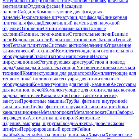
материалы
Шифер
Профнастил
Рулонная кровля
Кровельная
вентиляция
Отделка фасада
Фасадные
панели
Сайдинг
Комплектующие для фасадных
панелей
Декоративные штукатурки для фасада
Клинкерная
плитка для фасада
Декоративный камень для наружной
отделки
Отопление
Отопительные котлы
Газовые
колонки
Камины, печи-камины
Отопительные печи
Банные
печи
Водонагреватели
Радиаторы отопления, батареи
Теплый
пол
Теплые плинтусы
Системы антиобледенения
Управление
климатической техникой
Комплектующие для отопительного
оборудования
Стабилизаторы напряжения
Насосы
циркуляционные
Регулирующая арматура
Отвод и подвод
воды
Дымоходы и комплектующие
Управление климатической
техникой
Комплектующие для радиаторов
Комплектующие для
теплого пола
Топливо и аксессуары для отопительного
оборудования
Комплектующие для печей, каминов
Аксессуары
для каминов, печей
Комплектующие для отопительных котлов,
водонагревателей
Канализация
Тросы сантехнические,
вантузы
Прочистные машины
Трубы, фитинги внутренней
канализации
Трубы, фитинги наружной канализации
Люки
канализационные
Металлопрокат
Металлопрокат
Сваи
Заборы,
ограждения
Автоматика для ворот
Крепежные
изделия
Саморезы, шурупы
Гвозди
Анкеры, дюбели
Скобы,
штифты
Перфорированный крепеж
Гайки,
шайбы
Заклепки
Болты, винты, шпильки
Хомуты
Химические