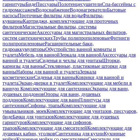
гарнитуры
Биде
Писсуары
Полотенцесушители
Спа-бассейны с
гидромассажем
Водоснабжение
Водонагреватели
Бытовые
насосы
Проточные фильтры для воды
Фильтры-
кувшины
Картриджи, комплектующие для проточных
фильтров
Магистральные фильтры, системы
сантехнические
Аксессуары для магистральных фильтров,
систем сантехнических
Трубы полипропиленовые
Фитинги
полипропиленовые
Расширительные баки,
гидроаккумуляторы
Обустройство ванной комнаты и
туалета
Мебель для ванной
Зеркала для ванной
Аксессуары для
ванной и туалета
Сиденья и чехлы для унитаза
Шторки,
карнизы для ванны
Стеклянные, пластиковые шторки для
ванны
Наборы для ванной и туалета
Зеркала
косметические
Сиденья для ванны
Коврики для ванной и
туалета
Экран-дверки в туалет
Комплектующие для мебели в
ванную
Комплектующие для сантехники
Экраны для ванн,
душевых поддонов
Опоры для ванн, душевых
поддонов
Комплектующие для ванн
Плинтусы для
сантехники
Сифоны, трапы
Комплектующие для
умывальников, моек
Комплектующие для унитазов, писсуаров,
биде
Бачки для унитазов
Комплектующие для душевых
гарнитуров
Комплектующие для сифонов,
трапов
Комплектующие для смесителей
Комплектующие для
душевых кабин, уголков
Сантехника для кухни
Кухонные
мойки
Кухонные мойки со смесителями
Смесители для