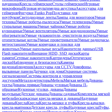
наушники
Кресла геймерские
Столы геймерские
Игровые
микрофоны
Игровая мультимедиа акустика
Аксессуары для
геймеров
Фигурки Funko Pop
Подставки для
ноутбуков
Светодиодные ленты
Лампы для мониторов
Умная
техника
Умные роботы-пылесосы
Умные телевизоры
Умные
стиральные машины
Умные чайники
Умные роботы
кулинарные
Умные вентиляторы
Умные кондиционеры
Умные
обогреватели
Умные увлажнители, очистители воздуха
Умные
отопительные котлы
Умные проветриватели
Умные радиочасы,
метеостанции
Умные кормушки и поилки для
животных
Умные напольные весы
Накопители данных
USB
Flash накопители
Внешние HDD, SSD диски
Карты
памяти
Сетевые накопители
Картридеры
Оптические
диски
Наблюдение и безопасность
Камеры
видеонаблюдения
Аксессуары для CCTV
Домофоны,
вызывные панели
Датчики для дома
Охранные системы,
сигнализации
Системы контроля и управления
доступом
Металлодетекторы
Мебель
Мягкая мебель
Диваны,
тахты
Диваны прямые
Диваны угловые
Диваны П-
образные
Кухонные уголки, диваны
Диваны
модульные
Детские диваны
Диваны садовые
Комплекты мягкой
мебели
Бескаркасные кресла-мешки и диваны
Надувные
диваны
Кресла
Кресла
Кресла-мешки и пуфы
Кресла-качалки,
кресла-маятники
Детские кресла, пуфы
Надувные кресла
Пуфы,
оттоманки
Кресла-кровати
Игровая мебель
Кресла