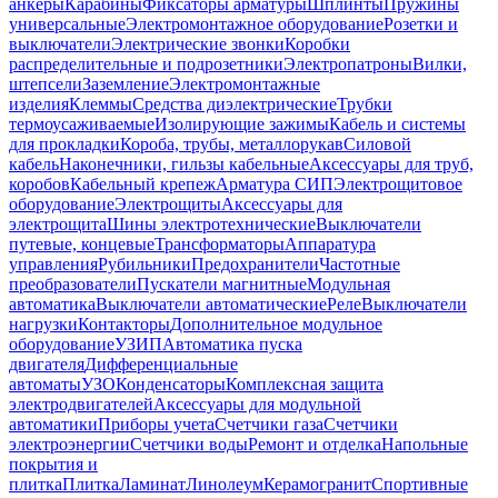
анкеры
Карабины
Фиксаторы арматуры
Шплинты
Пружины
универсальные
Электромонтажное оборудование
Розетки и
выключатели
Электрические звонки
Коробки
распределительные и подрозетники
Электропатроны
Вилки,
штепсели
Заземление
Электромонтажные
изделия
Клеммы
Средства диэлектрические
Трубки
термоусаживаемые
Изолирующие зажимы
Кабель и системы
для прокладки
Короба, трубы, металлорукав
Силовой
кабель
Наконечники, гильзы кабельные
Аксессуары для труб,
коробов
Кабельный крепеж
Арматура СИП
Электрощитовое
оборудование
Электрощиты
Аксессуары для
электрощита
Шины электротехнические
Выключатели
путевые, концевые
Трансформаторы
Аппаратура
управления
Рубильники
Предохранители
Частотные
преобразователи
Пускатели магнитные
Модульная
автоматика
Выключатели автоматические
Реле
Выключатели
нагрузки
Контакторы
Дополнительное модульное
оборудование
УЗИП
Автоматика пуска
двигателя
Дифференциальные
автоматы
УЗО
Конденсаторы
Комплексная защита
электродвигателей
Аксессуары для модульной
автоматики
Приборы учета
Счетчики газа
Счетчики
электроэнергии
Счетчики воды
Ремонт и отделка
Напольные
покрытия и
плитка
Плитка
Ламинат
Линолеум
Керамогранит
Спортивные