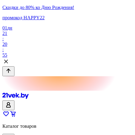
Скидки до 80% ко Дню Рождения!
промокод HAPPY22
01
дн
21
:
20
:
55
Каталог товаров