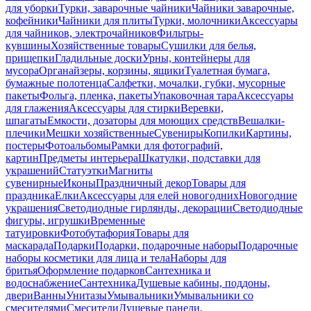
для уборки
Турки, заварочные чайники
Чайники заварочные,
кофейники
Чайники для плиты
Турки, молочники
Аксессуары
для чайников, электрочайников
Фильтры-
кувшины
Хозяйственные товары
Сушилки для белья,
прищепки
Гладильные доски
Урны, контейнеры для
мусора
Органайзеры, корзины, ящики
Туалетная бумага,
бумажные полотенца
Салфетки, мочалки, губки, мусорные
пакеты
Фольга, пленка, пакеты
Упаковочная тара
Аксессуары
для глажения
Аксессуары для стирки
Веревки,
шпагаты
Емкости, дозаторы для моющих средств
Вешалки-
плечики
Мешки хозяйственные
Сувениры
Копилки
Картины,
постеры
Фотоальбомы
Рамки для фотографий,
картин
Предметы интерьера
Шкатулки, подставки для
украшений
Статуэтки
Магниты
сувенирные
Иконы
Праздничный декор
Товары для
праздника
Елки
Аксессуары для елей новогодних
Новогодние
украшения
Светодиодные гирлянды, декорации
Светодиодные
фигуры, игрушки
Временные
татуировки
Фотобутафория
Товары для
маскарада
Подарки
Подарки, подарочные наборы
Подарочные
наборы косметики для лица и тела
Наборы для
бритья
Оформление подарков
Сантехника и
водоснабжение
Сантехника
Душевые кабины, поддоны,
двери
Ванны
Унитазы
Умывальники
Умывальники со
смесителями
Смесители
Душевые панели,