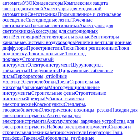
автоматы
УЗО
Конденсаторы
Комплексная защита
электродвигателей
Аксессуары для модульной
автоматики
Светотехника
Промышленное и сигнальное
освещение
Светодиодные ленты
Точечные
светильники
Трековые светильники
Аксессуары для
светотехники
Аксессуары для светодиодных
лент
Вентиляция
Вентиляторы вытяжные
Вентиляторы
канальные
Системы воздуховодов
Решетки вентиляционные,
диффузоры
Проветриватели
Люки
Люки ревизионные
Люки
под плитку
Люки напольные
Люки под
покраску
Строительный
инструмент
Электроинструмент
Шуруповерты,
гайковерты
Шлифмашины
Циркулярные, сабельные
пилы
Перфораторы, отбойные
молотки
Электролобзики
Дрели
Строительные
миксеры
Дальномеры
Многофункциональные
инструменты
Строительные фены
Строительные
пистолеты
Фрезеры
Рубанки, стамески
электрические
Краскопульты
Степлеры,
гвоздезабиватели
Электрические ножницы, резаки
Насадки для
электроинструмента
Аксессуары для
электроинструмента
Аккумуляторы, зарядные устройства для
электроинструмента
Наборы электроинструмента
Силовая и
строительная техника
Бетоносмесители
Генераторы
Тали,
тельферы
Такелаж
Виброплиты, глубинные