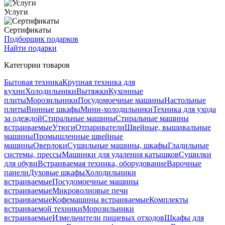
Услуги
Сертификаты
Подборщик подарков
Найти подарки
Категории товаров
Бытовая техника
Крупная техника для
кухни
Холодильники
Вытяжки
Кухонные
плиты
Морозильники
Посудомоечные машины
Настольные
плиты
Винные шкафы
Мини-холодильники
Техника для ухода
за одеждой
Стиральные машины
Стиральные машины
встраиваемые
Утюги
Отпариватели
Швейные, вышивальные
машины
Промышленные швейные
машины
Оверлоки
Сушильные машины, шкафы
Гладильные
системы, прессы
Машинки для удаления катышков
Сушилки
для обуви
Встраиваемая техника, оборудование
Варочные
панели
Духовые шкафы
Холодильники
встраиваемые
Посудомоечные машины
встраиваемые
Микроволновые печи
встраиваемые
Кофемашины встраиваемые
Комплекты
встраиваемой техники
Морозильники
встраиваемые
Измельчители пищевых отходов
Шкафы для