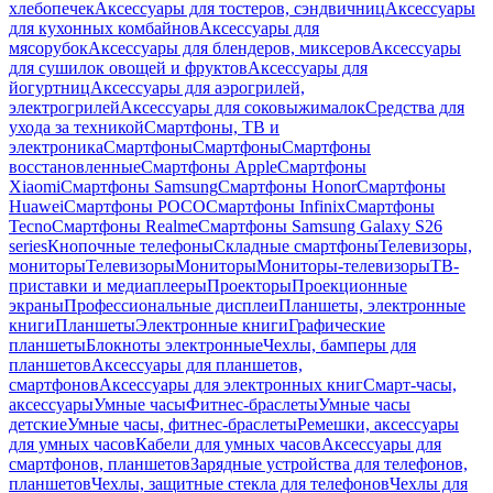
хлебопечек
Аксессуары для тостеров, сэндвичниц
Аксессуары
для кухонных комбайнов
Аксессуары для
мясорубок
Аксессуары для блендеров, миксеров
Аксессуары
для сушилок овощей и фруктов
Аксессуары для
йогуртниц
Аксессуары для аэрогрилей,
электрогрилей
Аксессуары для соковыжималок
Средства для
ухода за техникой
Смартфоны, ТВ и
электроника
Смартфоны
Смартфоны
Смартфоны
восстановленные
Смартфоны Apple
Смартфоны
Xiaomi
Смартфоны Samsung
Смартфоны Honor
Смартфоны
Huawei
Смартфоны POCO
Смартфоны Infinix
Смартфоны
Tecno
Смартфоны Realme
Смартфоны Samsung Galaxy S26
series
Кнопочные телефоны
Складные смартфоны
Телевизоры,
мониторы
Телевизоры
Мониторы
Мониторы-телевизоры
ТВ-
приставки и медиаплееры
Проекторы
Проекционные
экраны
Профессиональные дисплеи
Планшеты, электронные
книги
Планшеты
Электронные книги
Графические
планшеты
Блокноты электронные
Чехлы, бамперы для
планшетов
Аксессуары для планшетов,
смартфонов
Аксессуары для электронных книг
Смарт-часы,
аксессуары
Умные часы
Фитнес-браслеты
Умные часы
детские
Умные часы, фитнес-браслеты
Ремешки, аксессуары
для умных часов
Кабели для умных часов
Аксессуары для
смартфонов, планшетов
Зарядные устройства для телефонов,
планшетов
Чехлы, защитные стекла для телефонов
Чехлы для