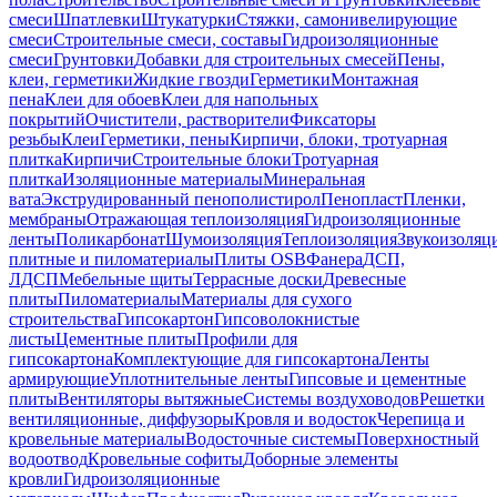
смеси
Шпатлевки
Штукатурки
Стяжки, самонивелирующие
смеси
Строительные смеси, составы
Гидроизоляционные
смеси
Грунтовки
Добавки для строительных смесей
Пены,
клеи, герметики
Жидкие гвозди
Герметики
Монтажная
пена
Клеи для обоев
Клеи для напольных
покрытий
Очистители, растворители
Фиксаторы
резьбы
Клеи
Герметики, пены
Кирпичи, блоки, тротуарная
плитка
Кирпичи
Строительные блоки
Тротуарная
плитка
Изоляционные материалы
Минеральная
вата
Экструдированный пенополистирол
Пенопласт
Пленки,
мембраны
Отражающая теплоизоляция
Гидроизоляционные
ленты
Поликарбонат
Шумоизоляция
Теплоизоляция
Звукоизоляц
плитные и пиломатериалы
Плиты OSB
Фанера
ДСП,
ЛДСП
Мебельные щиты
Террасные доски
Древесные
плиты
Пиломатериалы
Материалы для сухого
строительства
Гипсокартон
Гипсоволокнистые
листы
Цементные плиты
Профили для
гипсокартона
Комплектующие для гипсокартона
Ленты
армирующие
Уплотнительные ленты
Гипсовые и цементные
плиты
Вентиляторы вытяжные
Системы воздуховодов
Решетки
вентиляционные, диффузоры
Кровля и водосток
Черепица и
кровельные материалы
Водосточные системы
Поверхностный
водоотвод
Кровельные софиты
Доборные элементы
кровли
Гидроизоляционные