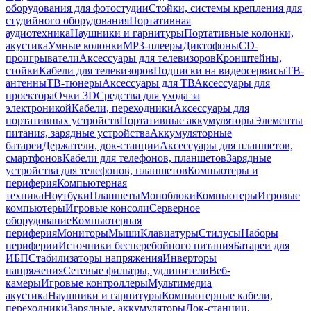
оборудования для фотостудии
Стойки, системы крепления для
студийного оборудования
Портативная
аудиотехника
Наушники и гарнитуры
Портативные колонки,
акустика
Умные колонки
MP3-плееры
Диктофоны
CD-
проигрыватели
Аксессуары для телевизоров
Кронштейны,
стойки
Кабели для телевизоров
Подписки на видеосервисы
ТВ-
антенны
ТВ-тюнеры
Аксессуары для ТВ
Аксессуары для
проектора
Очки 3D
Средства для ухода за
электроникой
Кабели, переходники
Аксессуары для
портативных устройств
Портативные аккумуляторы
Элементы
питания, зарядные устройства
Аккумуляторные
батареи
Держатели, док-станции
Аксессуары для планшетов,
смартфонов
Кабели для телефонов, планшетов
Зарядные
устройства для телефонов, планшетов
Компьютеры и
периферия
Компьютерная
техника
Ноутбуки
Планшеты
Моноблоки
Компьютеры
Игровые
компьютеры
Игровые консоли
Серверное
оборудование
Компьютерная
периферия
Мониторы
Мыши
Клавиатуры
Стилусы
Наборы
периферии
Источники бесперебойного питания
Батареи для
ИБП
Стабилизаторы напряжения
Инверторы
напряжения
Сетевые фильтры, удлинители
Веб-
камеры
Игровые контроллеры
Мультимедиа
акустика
Наушники и гарнитуры
Компьютерные кабели,
переходники
Зарядные, аккумуляторы
Док-станции,