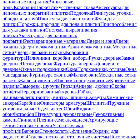
напольные покрытия
Виниловые
полы
Ковролин
Паркет
Искусственная трава
Аксессуары для
напольных покрытий и плитки
Подложка
Плинтусы, уголки,
обводы для труб
Плинтусы для сантехники
Фуги для
плитки
Порожки, профили для пола и плитки
Приспособления
для укладки плитки
Системы выравнивания
плитки
Аксессуары для напольных
покрытий
Реставрационные материалы
Двери и арки
Двери
входные
Двери межкомнатные
Арки межкомнатные
Москитные
сетки
Двери для бани и сауны
Коробки и
фурнитура
Наличники, коробки, доборы
Ручки дверные
Замки
дверные
Петли дверные
Фурнитура дверная
Доводчики
дверные
Окна и подоконники
Окна
Подоконники, отливы
Окна
мансардные
Фурнитура оконная
Мягкие окна
Москитные сетки
на окна
Жалюзи уличные
Пленки солнцезащитные
Крепежные
изделия
Саморезы, шурупы
Гвозди
Анкеры, дюбели
Скобы,
штифты
Перфорированный крепеж
Гайки,
шайбы
Заклепки
Болты, винты, шпильки
Хомуты
Химические
анкеры
Карабины
Фиксаторы арматуры
Шплинты
Пружины
универсальные
Отделка стен
Обои
Жидкие
обои
Фотообои
Штукатурки декоративные
Декоративный
камень
Скинали
Пленки самоклеящиеся
Армирующие
сетки
Стеновые панели
Уголки, маяки,
профили
Вагонка
Стеклохолсты, флизелин
Экраны для
радиаторов
Отделка потолка
Потолочные системы
Потолочные