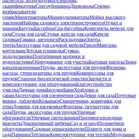
пылесосы, воздуходувки
Аэраторы,
скарификаторы
Снегоуборщики
Дровоколы
Сеялки,
разбрасыватели
семян
Минитракторы
Миникультиваторы
Мойки высокого
давления
Наборы садового электроинструмента
Отдых и
пикник
Батуты
Бассейны
Спа-бассейны
Комплекты мебели для
сада
Столы для сада
Стулья, кресла для сада
Качели
садовые
Гамаки, шезлонги
Раскладушки
Зонты,
тенты
Аксессуары для садовой мебели
Грили
Мангалы,
коптильни
Детская площадка
Сумки-
холодильники
Портативные колонки и
аудиосистемы
Оборудование для участка
Бытовые насосы
Люки
канализационные
Пруды, аксессуары для прудов
Фильтры,
насосы, стерилизаторы для прудов
Компрессоры для
прудов
Станции биологической очистки
Запчасти и
комплектующие для оборудования
Благоустройство
участка
Дачные дома
Беседки
Бани
Хозблоки и
сараи
Аксессуары для озеленения сада
Декор для сада
Почтовые
ящики, таблички
Козырьки
Скворечники, кормушки для
птиц
Домики для насекомых
Фонтаны, скульптуры для
сада
Пруды, аксессуары для прудов
Уличные
обогреватели
Уличные светильники
Противогололедные
реагенты
Декоративный щебень
Сад и огород
Поливочное
оборудование
Садовые опрыскиватели
Шланги для дома и
сада
Парники
Теплицы
Комплектующие для теплиц
Модульные