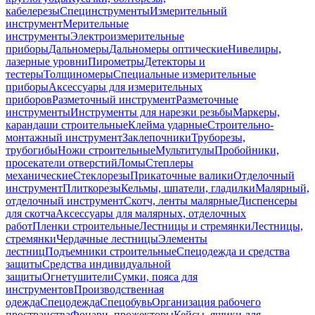
кабелерезы
Специнструменты
Измерительный
инструмент
Мерительные
инструменты
Электроизмерительные
приборы
Дальномеры
Дальномеры оптические
Нивелиры,
лазерные уровни
Пирометры
Детекторы и
тестеры
Толщиномеры
Специальные измерительные
приборы
Аксессуары для измерительных
приборов
Разметочный инструмент
Разметочные
инструменты
Инструменты для нарезки резьбы
Маркеры,
карандаши строительные
Клейма ударные
Строительно-
монтажный инструмент
Заклепочники
Труборезы,
трубогибы
Ножи строительные
Мультитулы
Пробойники,
просекатели отверстий
Ломы
Степлеры
механические
Стеклорезы
Прикаточные валики
Отделочный
инструмент
Плиткорезы
Кельмы, шпатели, гладилки
Малярный,
отделочный инструмент
Скотч, ленты малярные
Диспенсеры
для скотча
Аксессуары для малярных, отделочных
работ
Пленки строительные
Лестницы и стремянки
Лестницы,
стремянки
Чердачные лестницы
Элементы
лестниц
Подъемники строительные
Спецодежда и средства
защиты
Средства индивидуальной
защиты
Огнетушители
Сумки, пояса для
инструментов
Производственная
одежда
Спецодежда
Спецобувь
Организация рабочего
пространства
Фонари, прожекторы
Кейсы, ящики для