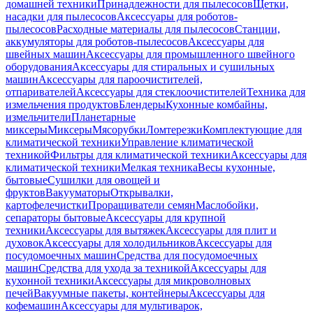
домашней техники
Принадлежности для пылесосов
Щетки,
насадки для пылесосов
Аксессуары для роботов-
пылесосов
Расходные материалы для пылесосов
Станции,
аккумуляторы для роботов-пылесосов
Аксессуары для
швейных машин
Аксессуары для промышленного швейного
оборудования
Аксессуары для стиральных и сушильных
машин
Аксессуары для пароочистителей,
отпаривателей
Аксессуары для стеклоочистителей
Техника для
измельчения продуктов
Блендеры
Кухонные комбайны,
измельчители
Планетарные
миксеры
Миксеры
Мясорубки
Ломтерезки
Комплектующие для
климатической техники
Управление климатической
техникой
Фильтры для климатической техники
Аксессуары для
климатической техники
Мелкая техника
Весы кухонные,
бытовые
Сушилки для овощей и
фруктов
Вакууматоры
Открывалки,
картофелечистки
Проращиватели семян
Маслобойки,
сепараторы бытовые
Аксессуары для крупной
техники
Аксессуары для вытяжек
Аксессуары для плит и
духовок
Аксессуары для холодильников
Аксессуары для
посудомоечных машин
Средства для посудомоечных
машин
Средства для ухода за техникой
Аксессуары для
кухонной техники
Аксессуары для микроволновых
печей
Вакуумные пакеты, контейнеры
Аксессуары для
кофемашин
Аксессуары для мультиварок,