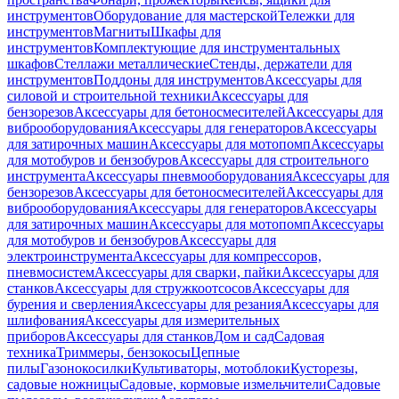
инструментов
Оборудование для мастерской
Тележки для
инструментов
Магниты
Шкафы для
инструментов
Комплектующие для инструментальных
шкафов
Стеллажи металлические
Стенды, держатели для
инструментов
Поддоны для инструментов
Аксессуары для
силовой и строительной техники
Аксессуары для
бензорезов
Аксессуары для бетоносмесителей
Аксессуары для
виброоборудования
Аксессуары для генераторов
Аксессуары
для затирочных машин
Аксессуары для мотопомп
Аксессуары
для мотобуров и бензобуров
Аксессуары для строительного
инструмента
Аксессуары пневмооборудования
Аксессуары для
бензорезов
Аксессуары для бетоносмесителей
Аксессуары для
виброоборудования
Аксессуары для генераторов
Аксессуары
для затирочных машин
Аксессуары для мотопомп
Аксессуары
для мотобуров и бензобуров
Аксессуары для
электроинструмента
Аксессуары для компрессоров,
пневмосистем
Аксессуары для сварки, пайки
Аксессуары для
станков
Аксессуары для стружкоотсосов
Аксессуары для
бурения и сверления
Аксессуары для резания
Аксессуары для
шлифования
Аксессуары для измерительных
приборов
Аксессуары для станков
Дом и сад
Садовая
техника
Триммеры, бензокосы
Цепные
пилы
Газонокосилки
Культиваторы, мотоблоки
Кусторезы,
садовые ножницы
Садовые, кормовые измельчители
Садовые