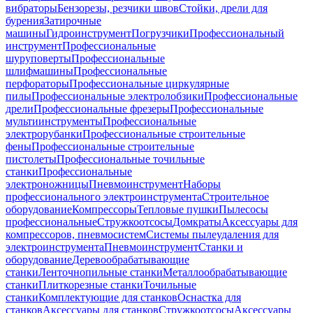
вибраторы
Бензорезы, резчики швов
Стойки, дрели для
бурения
Затирочные
машины
Гидроинструмент
Погрузчики
Профессиональный
инструмент
Профессиональные
шуруповерты
Профессиональные
шлифмашины
Профессиональные
перфораторы
Профессиональные циркулярные
пилы
Профессиональные электролобзики
Профессиональные
дрели
Профессиональные фрезеры
Профессиональные
мультиинструменты
Профессиональные
электрорубанки
Профессиональные строительные
фены
Профессиональные строительные
пистолеты
Профессиональные точильные
станки
Профессиональные
электроножницы
Пневмоинструмент
Наборы
профессионального электроинструмента
Строительное
оборудование
Компрессоры
Тепловые пушки
Пылесосы
профессиональные
Стружкоотсосы
Домкраты
Аксессуары для
компрессоров, пневмосистем
Системы пылеудаления для
электроинструмента
Пневмоинструмент
Станки и
оборудование
Деревообрабатывающие
станки
Ленточнопильные станки
Металлообрабатывающие
станки
Плиткорезные станки
Точильные
станки
Комплектующие для станков
Оснастка для
станков
Аксессуары для станков
Стружкоотсосы
Аксессуары