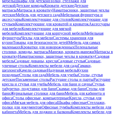
мебель
Шкафы для детской
Полки, стеллажи для
детской
Детские комоды
Кровати детские
Детские
матрасы
Матрасы в кроватку
Наматрасники, защитные чехлы
детские
Мебель для детского сада
Мебельная фурнитура и
аксессуары
Комплектующие для столов
Комплектующие для
стульев
Комплектующие для кроватей и кроваток
Аксессуары
для мебели
Комплектующие для мягкой
мебели
Комплектующие для корпусной мебели
Мебельная
фурнитура
Чехлы для мебели
Системы хранения для
кухни
Товары для безопасности детей
Мебель для самых
маленьких
Кроватки для новорожденных
Пеленальные
столики, комоды, матрасы
Манежи, кровати-манежи
Матрасы в
кроватку
Наматрасники, защитные чехлы в кроватку
Садовая
мебель
Садовые диваны, кресла
Садовые стулья
Садовые,
уличные столы
Комплекты мебели для сада
Гамаки,
шезлонги
Качели садовые
Надувная мебель
Кухни
походные
Столы для сада
Мебель для учебы
Столы, стулья
детские
Письменные столы
Растущие столы и парты
Растущие
кресла и стулья для учебы
Мебель для бани и сауны
Стулья,
табуретки, подставки для бани
Скамьи для бани
Столы для
бани
Журнальные столики для бани
Мебель для кабинета и
офиса
Столы офисные, компьютерные
Кресла, стулья для
офиса
Мягкая мебель для офиса
Шкафы офисные
Стеллажи,
полки для документов
Офисные тумбы
Комплекты мебели для
кабинета
Мебель для лоджии и балкона
Комплекты мебели для