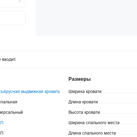
 входит.
Размеры
хъярусная выдвижная кровать
Ширина
кровати
спальная
Длина
кровати
версальный
Высота
кровати
СП
Ширина спального
места
СП
Длина спального
места