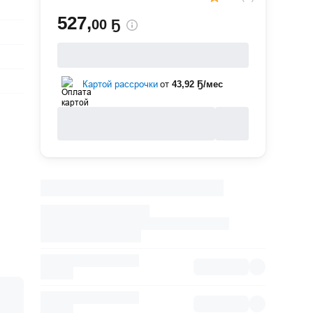
527
,
00 Ҕ
Картой рассрочки
от
43,92 Ҕ/мес