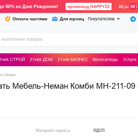
до 80% ко Дню Рождения!
промокод HAPPY22
:
02
дн
00
Оплата частями
Для юрлиц
Покупателям
1vek СТРОЙ
21vek ДОМ
21vek БИЗНЕС
Велосипеды
Услуги
ьные машины
ль-Неман
ть Мебель-Неман Комби МН-211-09 (
Материал каркаса
ЛДСП