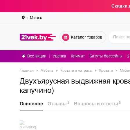
Скидки 
г. Минск
Каталог товаров
Все акции
Уценка
Климат
Батуты бассейны
2
Стирал
Главная
Мебель
Кровати и матрасы
Кровати
Мебе
Двухъярусная выдвижная крова
капучино)
1
5
Основное
Отзывы
Вопросы и ответы