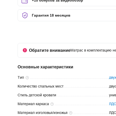
+10 бонусов за видеообзор
Гарантия 18 месяцев
Обратите внимание
Матрас в комплектацию не
Основные характеристики
Тип
дву
Количество спальных
мест
дву
Стиль детской
кровати
уни
Материал
каркаса
ЛД
Материал
изголовья/изножья
ЛД