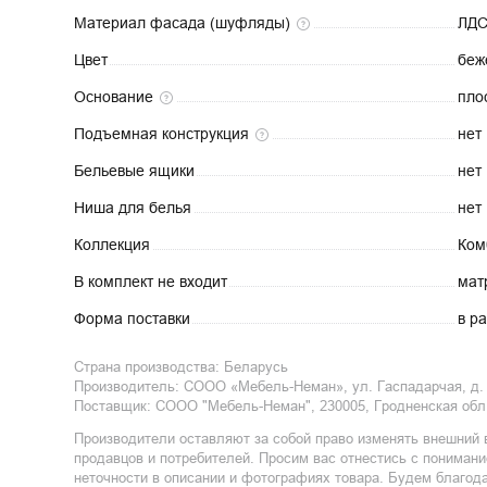
Материал фасада
(шуфляды)
ЛД
Цвет
беж
Основание
пло
Подъемная
конструкция
нет
Бельевые
ящики
нет
Ниша для
белья
нет
Коллекция
Ком
В комплект не
входит
мат
Форма
поставки
в р
Страна производства:
Беларусь
Производитель:
СООО «Мебель-Неман», ул. Гаспадарчая, д. 9
Поставщик
:
СООО "Мебель-Неман", 230005, Гродненская обл.,
Производители оставляют за собой право изменять внешний 
продавцов и потребителей. Просим вас отнестись с пониман
неточности в описании и фотографиях товара. Будем благод