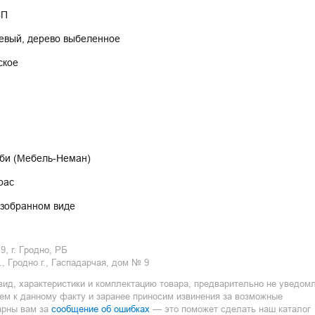
СП
евый, дерево выбеленное
ское
би (Мебель-Неман)
рас
азобранном виде
, г. Гродно, РБ
 Гродно г., Гаспадарчая, дом № 9
вид, характеристики и комплектацию товара, предварительно не уведом
ием к данному факту и заранее приносим извинения за возможные
сообщение об ошибках
арны вам за
— это поможет сделать наш каталог