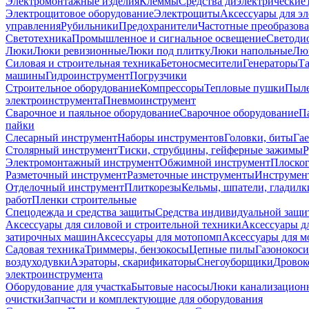
Электромонтажные изделия
Клеммы
Средства диэлектрические
Электрощитовое оборудование
Электрощиты
Аксессуары для э
управления
Рубильники
Предохранители
Частотные преобразов
Светотехника
Промышленное и сигнальное освещение
Светоди
Люки
Люки ревизионные
Люки под плитку
Люки напольные
Люк
Силовая и строительная техника
Бетоносмесители
Генераторы
Та
машины
Гидроинструмент
Погрузчики
Строительное оборудование
Компрессоры
Тепловые пушки
Пыле
электроинструмента
Пневмоинструмент
Сварочное и паяльное оборудование
Сварочное оборудование
П
пайки
Слесарный инструмент
Наборы инструментов
Головки, биты
Га
Столярный инструмент
Тиски, струбцины, гейферные зажимы
Р
Электромонтажный инструмент
Обжимной инструмент
Плоског
Разметочный инструмент
Разметочные инструменты
Инструмент
Отделочный инструмент
Плиткорезы
Кельмы, шпатели, гладилк
работ
Пленки строительные
Спецодежда и средства защиты
Средства индивидуальной защ
Аксессуары для силовой и строительной техники
Аксессуары дл
затирочных машин
Аксессуары для мотопомп
Аксессуары для м
Садовая техника
Триммеры, бензокосы
Цепные пилы
Газонокос
воздуходувки
Аэраторы, скарификаторы
Снегоуборщики
Дровок
электроинструмента
Оборудование для участка
Бытовые насосы
Люки канализацион
очистки
Запчасти и комплектующие для оборудования