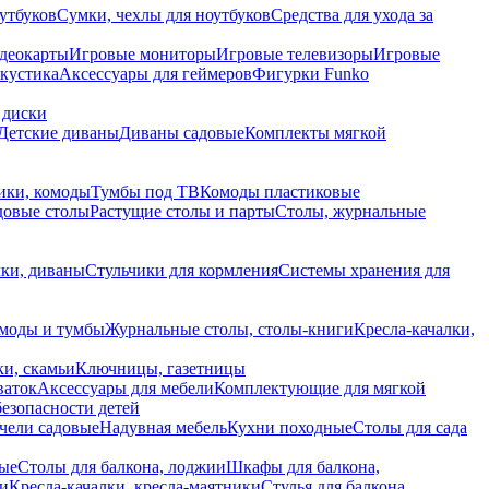
утбуков
Сумки, чехлы для ноутбуков
Средства для ухода за
деокарты
Игровые мониторы
Игровые телевизоры
Игровые
акустика
Аксессуары для геймеров
Фигурки Funko
 диски
Детские диваны
Диваны садовые
Комплекты мягкой
ики, комоды
Тумбы под ТВ
Комоды пластиковые
довые столы
Растущие столы и парты
Столы, журнальные
ки, диваны
Стульчики для кормления
Системы хранения для
моды и тумбы
Журнальные столы, столы-книги
Кресла-качалки,
ки, скамьи
Ключницы, газетницы
ваток
Аксессуары для мебели
Комплектующие для мягкой
безопасности детей
чели садовые
Надувная мебель
Кухни походные
Столы для сада
вые
Столы для балкона, лоджии
Шкафы для балкона,
ии
Кресла-качалки, кресла-маятники
Стулья для балкона,