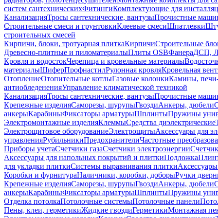
систем сантехнических
Фитинги
Комплектующие для инсталля
Канализация
Тросы сантехнические, вантузы
Прочистные маши
Строительные смеси и грунтовки
Клеевые смеси
Шпатлевки
Шту
строительных смесей
Кирпичи, блоки, тротуарная плитка
Кирпичи
Строительные бло
Древесно-плитные и пиломатериалы
Плиты OSB
Фанера
ДСП, 
Кровля и водосток
Черепица и кровельные материалы
Водосточ
материалы
Шифер
Профнастил
Рулонная кровля
Кровельная вен
Отопление
Отопительные котлы
Газовые колонки
Камины, печи
антиобледенения
Управление климатической техникой
Канализация
Тросы сантехнические, вантузы
Прочистные маши
Крепежные изделия
Саморезы, шурупы
Гвозди
Анкеры, дюбели
анкеры
Карабины
Фиксаторы арматуры
Шплинты
Пружины унив
Электромонтажные изделия
Клеммы
Средства диэлектрические
Электрощитовое оборудование
Электрощиты
Аксессуары для э
управления
Рубильники
Предохранители
Частотные преобразов
Приборы учета
Счетчики газа
Счетчики электроэнергии
Счетчи
Аксессуары для напольных покрытий и плитки
Подложка
Плинт
для укладки плитки
Системы выравнивания плитки
Аксессуары
Коробки и фурнитура
Наличники, коробки, доборы
Ручки дверн
Крепежные изделия
Саморезы, шурупы
Гвозди
Анкеры, дюбели
анкеры
Карабины
Фиксаторы арматуры
Шплинты
Пружины унив
Отделка потолка
Потолочные системы
Потолочные панели
Пото
Пены, клеи, герметики
Жидкие гвозди
Герметики
Монтажная пе