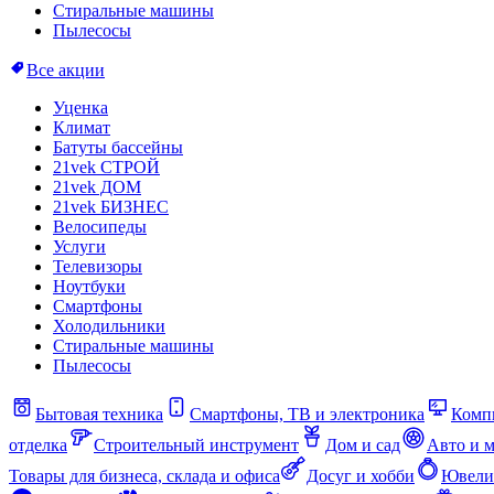
Стиральные машины
Пылесосы
Все акции
Уценка
Климат
Батуты бассейны
21vek СТРОЙ
21vek ДОМ
21vek БИЗНЕС
Велосипеды
Услуги
Телевизоры
Ноутбуки
Смартфоны
Холодильники
Стиральные машины
Пылесосы
Бытовая техника
Смартфоны, ТВ и электроника
Комп
отделка
Строительный инструмент
Дом и сад
Авто и 
Товары для бизнеса, склада и офиса
Досуг и хобби
Ювели