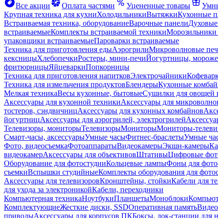
Все акции
Оплата частями
Уцененные товары
Умны
Крупная техника для кухни
Холодильники
Вытяжки
Кухонные 
Встраиваемая техника, оборудование
Варочные панели
Духовые
встраиваемые
Комплекты встраиваемой техники
Морозильники 
упаковщики встраиваемые
Пароварки встраиваемые
Техника для приготовления еды
Аэрогрили
Микроволновые пе
кексницы
Хлебопечки
Ростеры, мини-печи
Йогуртницы, морож
фритюрницы
Яйцеварки
Попкорницы
Техника для приготовления напитков
Электрочайники
Кофевар
Техника для измельчения продуктов
Блендеры
Кухонные комбай
Мелкая техника
Весы кухонные, бытовые
Сушилки для овощей 
Аксессуары для кухонной техники
Аксессуары для микроволно
тостеров, сэндвичниц
Аксессуары для кухонных комбайнов
Акс
йогуртниц
Аксессуары для аэрогрилей, электрогрилей
Аксессуа
Телевизоры, мониторы
Телевизоры
Мониторы
Мониторы-телеви
Смарт-часы, аксессуары
Умные часы
Фитнес-браслеты
Умные ча
Фото, видеосъемка
Фотоаппараты
Видеокамеры
Экшн-камеры
Ка
видеокамер
Аксессуары для объективов
Штативы
Цифровые фот
Оборудование для фотостудии
Кольцевые лампы
Фоны для фото
съемки
Вспышки студийные
Комплекты оборудования для фото
Аксессуары для телевизоров
Кронштейны, стойки
Кабели для т
для ухода за электроникой
Кабели, переходники
Компьютерная техника
Ноутбуки
Планшеты
Моноблоки
Компью
Комплектующие
Жесткие диски, SSD
Оперативная память
Видео
приводы
Аксессуары для корпусов ПК
Боксы, док-станции для 