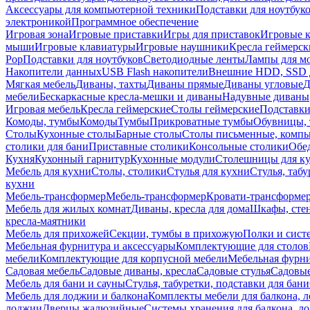
Аксессуары для компьютерной техники
Подставки для ноутбук
электроникой
Программное обеспечение
Игровая зона
Игровые приставки
Игры для приставок
Игровые 
мыши
Игровые клавиатуры
Игровые наушники
Кресла геймерск
Pop
Подставки для ноутбуков
Светодиодные ленты
Лампы для м
Накопители данных
USB Flash накопители
Внешние HDD, SSD 
Мягкая мебель
Диваны, тахты
Диваны прямые
Диваны угловые
Д
мебели
Бескаркасные кресла-мешки и диваны
Надувные диваны
Игровая мебель
Кресла геймерские
Столы геймерские
Подставки
Комоды, тумбы
Комоды
Тумбы
Прикроватные тумбы
Обувницы, 
Столы
Кухонные столы
Барные столы
Столы письменные, комп
столики для бани
Приставные столики
Консольные столики
Обе
Кухня
Кухонный гарнитур
Кухонные модули
Столешницы для к
Мебель для кухни
Столы, столики
Стулья для кухни
Стулья, таб
кухни
Мебель-трансформер
Мебель-трансформер
Кровати-трансформе
Мебель для жилых комнат
Диваны, кресла для дома
Шкафы, стен
кресла-маятники
Мебель для прихожей
Секции, тумбы в прихожую
Полки и сист
Мебельная фурнитура и аксессуары
Комплектующие для столов
мебели
Комплектующие для корпусной мебели
Мебельная фурн
Садовая мебель
Садовые диваны, кресла
Садовые стулья
Садовые
Мебель для бани и сауны
Стулья, табуретки, подставки для бани
Мебель для лоджии и балкона
Комплекты мебели для балкона, 
лоджии
Дверцы жалюзийные
Системы хранения для балкона, л