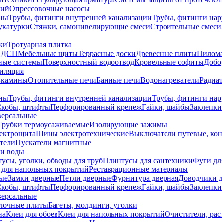
ций
Опрессовочные насосы
ны
Трубы, фитинги внутренней канализации
Трубы, фитинги на
катурки
Стяжки, самонивелирующие смеси
Строительные смеси,
ки
Тротуарная плитка
ЛДСП
Мебельные щиты
Террасные доски
Древесные плиты
Пилом
ные системы
Поверхностный водоотвод
Кровельные софиты
Добо
тиляция
-камины
Отопительные печи
Банные печи
Водонагреватели
Радиат
ны
Трубы, фитинги внутренней канализации
Трубы, фитинги на
Скобы, штифты
Перфорированный крепеж
Гайки, шайбы
Заклепки
ерсальные
Трубки термоусаживаемые
Изолирующие зажимы
лектрощита
Шины электротехнические
Выключатели путевые, ко
атели
Пускатели магнитные
ки воды
усы, уголки, обводы для труб
Плинтусы для сантехники
Фуги дл
 для напольных покрытий
Реставрационные материалы
ые
Замки дверные
Петли дверные
Фурнитура дверная
Доводчики 
Скобы, штифты
Перфорированный крепеж
Гайки, шайбы
Заклепки
ерсальные
лочные плиты
Багеты, молдинги, уголки
на
Клеи для обоев
Клеи для напольных покрытий
Очистители, рас