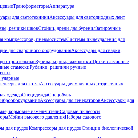
нцевые
Трансформаторы
Аппаратура
уары для светотехники
Аксессуары для светодиодных лент
езы, резчики швов
Стойки, дрели для бурения
Затирочные
ля компрессоров, пневмосистем
Системы пылеудаления для
ие для сварочного оборудования
Аксессуары для сварки,
щи строительные
Зубила, керны, выколотки
Щетки слесарные
чные стамески
Рубанки, рашпили ручные
енты
 ударные
енсеры для скотча
Аксессуары для малярных, отделочных
ная одежда
Спецодежда
Спецобувь
виброоборудования
Аксессуары для генераторов
Аксессуары для
ые, кормовые измельчители
Садовые пылесосы,
торы
Мойки высокого давления
Наборы садового
ры для прудов
Компрессоры для прудов
Станции биологической