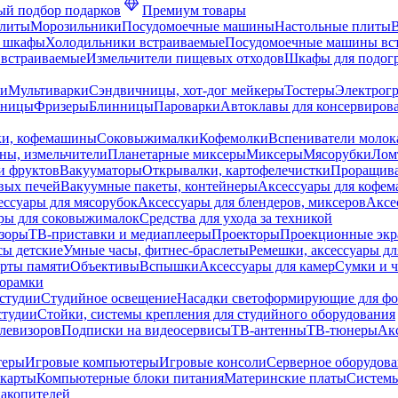
й подбор подарков
Премиум товары
плиты
Морозильники
Посудомоечные машины
Настольные плиты
 шкафы
Холодильники встраиваемые
Посудомоечные машины вс
встраиваемые
Измельчители пищевых отходов
Шкафы для подогр
чи
Мультиварки
Сэндвичницы, хот-дог мейкеры
Тостеры
Электрог
еницы
Фризеры
Блинницы
Пароварки
Автоклавы для консервиров
ки, кофемашины
Соковыжималки
Кофемолки
Вспениватели молок
ны, измельчители
Планетарные миксеры
Миксеры
Мясорубки
Лом
и фруктов
Вакууматоры
Открывалки, картофелечистки
Проращива
вых печей
Вакуумные пакеты, контейнеры
Аксессуары для кофе
ессуары для мясорубок
Аксессуары для блендеров, миксеров
Аксе
ры для соковыжималок
Средства для ухода за техникой
зоры
ТВ-приставки и медиаплееры
Проекторы
Проекционные эк
сы детские
Умные часы, фитнес-браслеты
Ремешки, аксессуары дл
рты памяти
Объективы
Вспышки
Аксессуары для камер
Сумки и ч
орамки
студии
Студийное освещение
Насадки светоформирующие для фо
студии
Стойки, системы крепления для студийного оборудования
елевизоров
Подписки на видеосервисы
ТВ-антенны
ТВ-тюнеры
Ак
теры
Игровые компьютеры
Игровые консоли
Серверное оборудов
карты
Компьютерные блоки питания
Материнские платы
Системы
накопителей