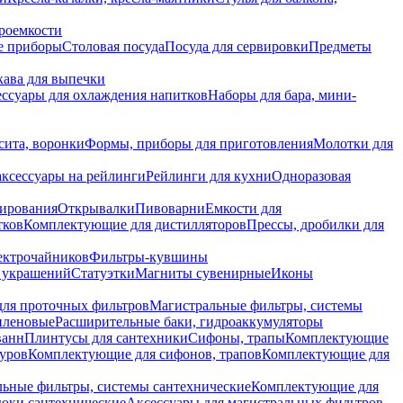
роемкости
е приборы
Столовая посуда
Посуда для сервировки
Предметы
укава для выпечки
ссуары для охлаждения напитков
Наборы для бара, мини-
сита, воронки
Формы, приборы для приготовления
Молотки для
аксессуары на рейлинги
Рейлинги для кухни
Одноразовая
вирования
Открывалки
Пивоварни
Емкости для
тков
Комплектующие для дистилляторов
Прессы, дробилки для
лектрочайников
Фильтры-кувшины
я украшений
Статуэтки
Магниты сувенирные
Иконы
ля проточных фильтров
Магистральные фильтры, системы
иленовые
Расширительные баки, гидроаккумуляторы
ванн
Плинтусы для сантехники
Сифоны, трапы
Комплектующие
уров
Комплектующие для сифонов, трапов
Комплектующие для
ьные фильтры, системы сантехнические
Комплектующие для
юки сантехнические
Аксессуары для магистральных фильтров,