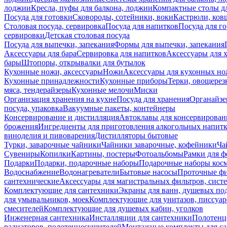
лоджии
Кресла, пуфы для балкона, лоджии
Компактные столы дл
Посуда для готовки
Сковороды, сотейники, воки
Кастрюли, ков
Столовая посуда, сервировка
Посуда для напитков
Посуда для г
сервировки
Детская столовая посуда
Посуда для выпечки, запекания
Формы для выпечки, запекания
Аксессуары для бара
Сервировка для напитков
Аксессуары для 
бары
Штопоры, открывалки для бутылок
Кухонные ножи, аксессуары
Ножи
Аксессуары для кухонных н
Кухонные принадлежности
Кухонные приборы
Терки, овощерез
мяса, тендерайзеры
Кухонные мелочи
Миски
Организация хранения на кухне
Посуда для хранения
Органайзе
посуда, упаковка
Вакуумные пакеты, контейнеры
Консервирование и дистилляция
Автоклавы для консервирован
брожения
Ингредиенты для приготовления алкогольных напит
виноделия и пивоварения
Дистилляторы бытовые
Турки, заварочные чайники
Чайники заварочные, кофейники
Ча
Сувениры
Копилки
Картины, постеры
Фотоальбомы
Рамки для ф
Подарки
Подарки, подарочные наборы
Подарочные наборы косм
Водоснабжение
Водонагреватели
Бытовые насосы
Проточные фи
сантехнические
Аксессуары для магистральных фильтров, сист
Комплектующие для сантехники
Экраны для ванн, душевых по
для умывальников, моек
Комплектующие для унитазов, писсуар
смесителей
Комплектующие для душевых кабин, уголков
Инженерная сантехника
Инсталляции для сантехники
Полотенц
радиаторов, полотенцесушителей
Монтажные комплекты для с