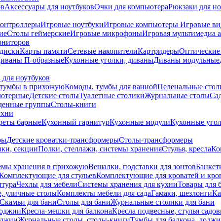
ов
Аксессуары для ноутбуков
Очки для компьютера
Рюкзаки для но
контроллеры
Игровые ноутбуки
Игровые компьютеры
Игровые ви
ие
Столы геймерские
Игровые микрофоны
Игровая мультимедиа 
ониторов
диски
Карты памяти
Сетевые накопители
Картридеры
Оптические
иваны П-образные
Кухонные уголки, диваны
Диваны модульные
 для ноутбуков
тумбы в прихожую
Комоды, тумбы для ванной
Пеленальные стол
ьютерные
Детские столы
Туалетные столики
Журнальные столы
Са
денные группы
Столы-книги
ухни
уреты барные
Кухонный гарнитур
Кухонные модули
Кухонные угол
ры
Детские кроватки-трансформеры
Столы-трансформеры
ки, секции
Полки, стеллажи, системы хранения
Стулья, кресла
Ко
емы хранения в прихожую
Вешалки, подставки для зонтов
Банкет
Комплектующие для стульев
Комплектующие для кроватей и кро
итура
Чехлы для мебели
Системы хранения для кухни
Товары для 
, уличные столы
Комплекты мебели для сада
Гамаки, шезлонги
Ка
Скамьи для бани
Столы для бани
Журнальные столики для бани
лоджии
Кресла-мешки для балкона
Кресла подвесные, стулья садо
оджии
Журнальные столы, столы-книги
Тумбы для балкона, лодж