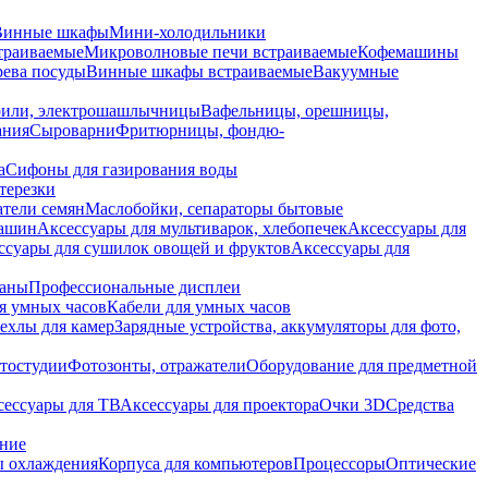
Винные шкафы
Мини-холодильники
траиваемые
Микроволновые печи встраиваемые
Кофемашины
ева посуды
Винные шкафы встраиваемые
Вакуумные
рили, электрошашлычницы
Вафельницы, орешницы,
ания
Сыроварни
Фритюрницы, фондю-
а
Сифоны для газирования воды
терезки
тели семян
Маслобойки, сепараторы бытовые
машин
Аксессуары для мультиварок, хлебопечек
Аксессуары для
ссуары для сушилок овощей и фруктов
Аксессуары для
раны
Профессиональные дисплеи
я умных часов
Кабели для умных часов
ехлы для камер
Зарядные устройства, аккумуляторы для фото,
тостудии
Фотозонты, отражатели
Оборудование для предметной
сессуары для ТВ
Аксессуары для проектора
Очки 3D
Средства
ание
 охлаждения
Корпуса для компьютеров
Процессоры
Оптические