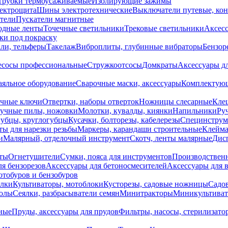
Трубки термоусаживаемые
Изолирующие зажимы
лектрощита
Шины электротехнические
Выключатели путевые, ко
атели
Пускатели магнитные
одные ленты
Точечные светильники
Трековые светильники
Аксесс
и под покраску
ли, тельферы
Такелаж
Виброплиты, глубинные вибраторы
Бензор
сосы профессиональные
Стружкоотсосы
Домкраты
Аксессуары д
аяльное оборудование
Сварочные маски, аксессуары
Комплектующ
ечные ключи
Отвертки, наборы отверток
Ножницы слесарные
Кле
учные пилы, ножовки
Молотки, кувалды, киянки
Напильники
Ру
убцы, круглогубцы
Кусачки, болторезы, кабелерезы
Специнструм
ы для нарезки резьбы
Маркеры, карандаши строительные
Клейма
и
Малярный, отделочный инструмент
Скотч, ленты малярные
Дисп
иты
Огнетушители
Сумки, пояса для инструментов
Производствен
я бензорезов
Аксессуары для бетоносмесителей
Аксессуары для 
отобуров и бензобуров
илки
Культиваторы, мотоблоки
Кусторезы, садовые ножницы
Садов
олы
Сеялки, разбрасыватели семян
Минитракторы
Миникультива
ные
Пруды, аксессуары для прудов
Фильтры, насосы, стерилизато