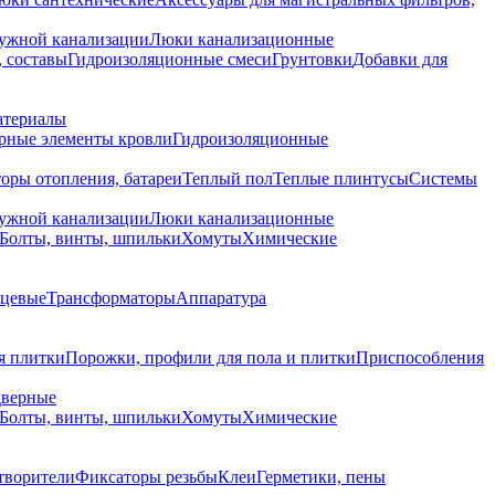
ружной канализации
Люки канализационные
 составы
Гидроизоляционные смеси
Грунтовки
Добавки для
атериалы
рные элементы кровли
Гидроизоляционные
оры отопления, батареи
Теплый пол
Теплые плинтусы
Системы
ружной канализации
Люки канализационные
Болты, винты, шпильки
Хомуты
Химические
нцевые
Трансформаторы
Аппаратура
я плитки
Порожки, профили для пола и плитки
Приспособления
дверные
Болты, винты, шпильки
Хомуты
Химические
творители
Фиксаторы резьбы
Клеи
Герметики, пены