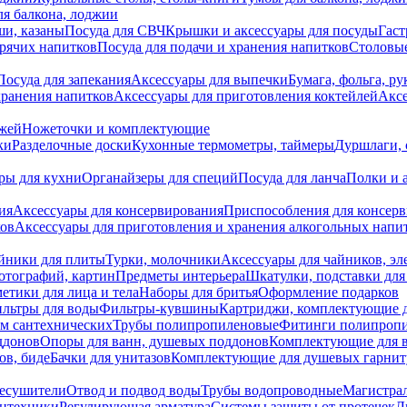
я балкона, лоджии
ши, казаны
Посуда для СВЧ
Крышки и аксессуары для посуды
Гаст
орячих напитков
Посуда для подачи и хранения напитков
Столовы
Посуда для запекания
Аксессуары для выпечки
Бумага, фольга, р
хранения напитков
Аксессуары для приготовления коктейлей
Аксе
ожей
Ножеточки и комплектующие
ки
Разделочные доски
Кухонные термометры, таймеры
Дуршлаги, 
ры для кухни
Органайзеры для специй
Посуда для ланча
Полки и 
ия
Аксессуары для консервирования
Приспособления для консер
ков
Аксессуары для приготовления и хранения алкогольных напи
йники для плиты
Турки, молочники
Аксессуары для чайников, э
отографий, картин
Предметы интерьера
Шкатулки, подставки дл
етики для лица и тела
Наборы для бритья
Оформление подарков
льтры для воды
Фильтры-кувшины
Картриджи, комплектующие д
ем сантехнических
Трубы полипропиленовые
Фитинги полипроп
ддонов
Опоры для ванн, душевых поддонов
Комплектующие для 
ов, биде
Бачки для унитазов
Комплектующие для душевых гарнит
есушители
Отвод и подвод воды
Трубы водопроводные
Магистрал
антехники
Регулирующая арматура
Системы защиты от протечек
Л