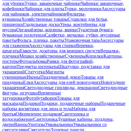
для уборки
Турки, заварочные чайники
Чайники заварочные,
кофейники
Чайники для плиты
Турки, молочники
Аксессуары
для чайников, электрочайников
Фильтры-
кувшины
Хозяйственные товары
Сушилки для белья,
прищепки
Гладильные доски
Урны, контейнеры для
мусора
Органайзеры, корзины, ящики
Туалетная бумага,
бумажные полотенца
Салфетки, мочалки, губки, мусорные
пакеты
Фольга, пленка, пакеты
Упаковочная тара
Аксессуары
для глажения
Аксессуары для стирки
Веревки,
шпагаты
Емкости, дозаторы для моющих средств
Вешалки-
плечики
Мешки хозяйственные
Сувениры
Копилки
Картины,
постеры
Фотоальбомы
Рамки для фотографий,
картин
Предметы интерьера
Шкатулки, подставки для
украшений
Статуэтки
Магниты
сувенирные
Иконы
Праздничный декор
Товары для
праздника
Елки
Аксессуары для елей новогодних
Новогодние
украшения
Светодиодные гирлянды, декорации
Светодиодные
фигуры, игрушки
Временные
татуировки
Фотобутафория
Товары для
маскарада
Подарки
Подарки, подарочные наборы
Подарочные
наборы косметики для лица и тела
Наборы для
бритья
Оформление подарков
Сантехника и
водоснабжение
Сантехника
Душевые кабины, поддоны,
двери
Ванны
Унитазы
Умывальники
Умывальники со
смесителями
Смесители
Душевые панели,