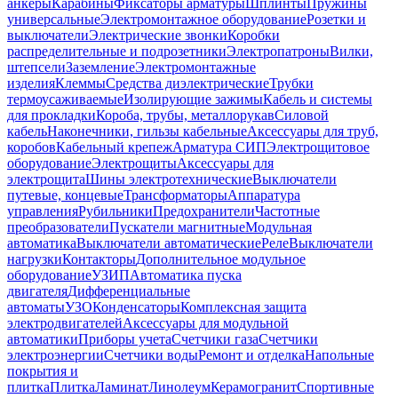
анкеры
Карабины
Фиксаторы арматуры
Шплинты
Пружины
универсальные
Электромонтажное оборудование
Розетки и
выключатели
Электрические звонки
Коробки
распределительные и подрозетники
Электропатроны
Вилки,
штепсели
Заземление
Электромонтажные
изделия
Клеммы
Средства диэлектрические
Трубки
термоусаживаемые
Изолирующие зажимы
Кабель и системы
для прокладки
Короба, трубы, металлорукав
Силовой
кабель
Наконечники, гильзы кабельные
Аксессуары для труб,
коробов
Кабельный крепеж
Арматура СИП
Электрощитовое
оборудование
Электрощиты
Аксессуары для
электрощита
Шины электротехнические
Выключатели
путевые, концевые
Трансформаторы
Аппаратура
управления
Рубильники
Предохранители
Частотные
преобразователи
Пускатели магнитные
Модульная
автоматика
Выключатели автоматические
Реле
Выключатели
нагрузки
Контакторы
Дополнительное модульное
оборудование
УЗИП
Автоматика пуска
двигателя
Дифференциальные
автоматы
УЗО
Конденсаторы
Комплексная защита
электродвигателей
Аксессуары для модульной
автоматики
Приборы учета
Счетчики газа
Счетчики
электроэнергии
Счетчики воды
Ремонт и отделка
Напольные
покрытия и
плитка
Плитка
Ламинат
Линолеум
Керамогранит
Спортивные