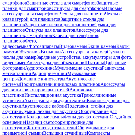
смартфонов
Защитные стекла для смартфонов
Защитные
пленки для смартфонов
Стилусы для смартфонов
Игровые
аксессуары для смартфонов
Чехлы для планшетов
Чехлы с
клавиатурой для планшетов
Защитные стекла для
планшетов
Защитные пленки для планшетов
Сумки для
планшетов
Стилусы для планшетов
Аксессуары для
планшетов, смартфонов
Кабели для телефонов,
планшетов
Фото,
видеосъемка
Фотоаппараты
Видеокамеры
Экшн-камеры
Карты
памяти
Объективы
Вспышки
Аксессуары для камер
Сумки и
чехлы для камер
Зарядные устройства, аккумуляторы для фото,
видеокамер
Аксессуары для объективов
Штативы
Цифровые
фоторамки
Аудиотехника
Мультимедиа акустика
Радиочасы,
метеостанции
Радиоприемники
Музыкальные
центры
Домашние кинотеатры
Акустические
системы
Проигрыватели виниловых пластинок
Аксессуары
для виниловых проигрывателей
Виниловые
пластинки
Инсталляционная акустика
Трансляционные
усилители
Аксессуары для аудиотехники
Комплектующие для
акустики
Акустические кабели
Подставки, стойки для
акустики
Сумки, чехлы для акустики
Оборудование для
фотостудии
Кольцевые лампы
Фоны для фотостудии
Студийное
освещение
Насадки светоформирующие для
фотостудии
Фотозонты, отражатели
Оборудование для
предметной съемки
Вспышки студийные
Комплекты