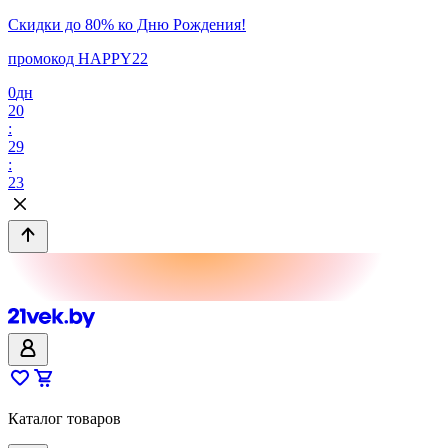
Скидки до 80% ко Дню Рождения!
промокод HAPPY22
0
дн
20
:
29
:
23
Каталог товаров