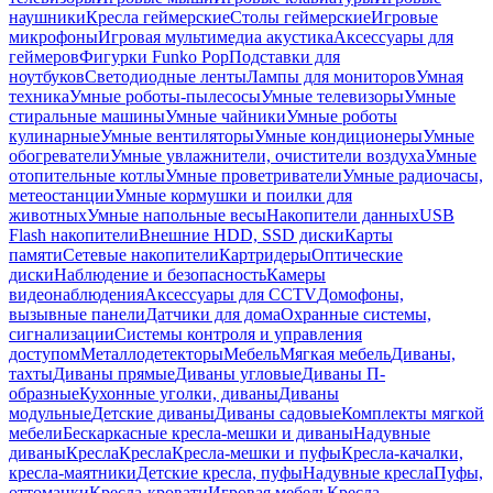
наушники
Кресла геймерские
Столы геймерские
Игровые
микрофоны
Игровая мультимедиа акустика
Аксессуары для
геймеров
Фигурки Funko Pop
Подставки для
ноутбуков
Светодиодные ленты
Лампы для мониторов
Умная
техника
Умные роботы-пылесосы
Умные телевизоры
Умные
стиральные машины
Умные чайники
Умные роботы
кулинарные
Умные вентиляторы
Умные кондиционеры
Умные
обогреватели
Умные увлажнители, очистители воздуха
Умные
отопительные котлы
Умные проветриватели
Умные радиочасы,
метеостанции
Умные кормушки и поилки для
животных
Умные напольные весы
Накопители данных
USB
Flash накопители
Внешние HDD, SSD диски
Карты
памяти
Сетевые накопители
Картридеры
Оптические
диски
Наблюдение и безопасность
Камеры
видеонаблюдения
Аксессуары для CCTV
Домофоны,
вызывные панели
Датчики для дома
Охранные системы,
сигнализации
Системы контроля и управления
доступом
Металлодетекторы
Мебель
Мягкая мебель
Диваны,
тахты
Диваны прямые
Диваны угловые
Диваны П-
образные
Кухонные уголки, диваны
Диваны
модульные
Детские диваны
Диваны садовые
Комплекты мягкой
мебели
Бескаркасные кресла-мешки и диваны
Надувные
диваны
Кресла
Кресла
Кресла-мешки и пуфы
Кресла-качалки,
кресла-маятники
Детские кресла, пуфы
Надувные кресла
Пуфы,
оттоманки
Кресла-кровати
Игровая мебель
Кресла