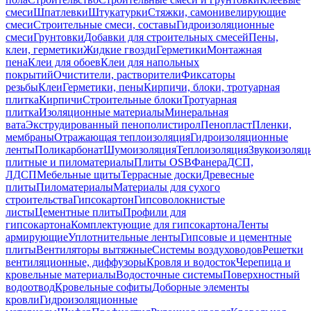
смеси
Шпатлевки
Штукатурки
Стяжки, самонивелирующие
смеси
Строительные смеси, составы
Гидроизоляционные
смеси
Грунтовки
Добавки для строительных смесей
Пены,
клеи, герметики
Жидкие гвозди
Герметики
Монтажная
пена
Клеи для обоев
Клеи для напольных
покрытий
Очистители, растворители
Фиксаторы
резьбы
Клеи
Герметики, пены
Кирпичи, блоки, тротуарная
плитка
Кирпичи
Строительные блоки
Тротуарная
плитка
Изоляционные материалы
Минеральная
вата
Экструдированный пенополистирол
Пенопласт
Пленки,
мембраны
Отражающая теплоизоляция
Гидроизоляционные
ленты
Поликарбонат
Шумоизоляция
Теплоизоляция
Звукоизоляц
плитные и пиломатериалы
Плиты OSB
Фанера
ДСП,
ЛДСП
Мебельные щиты
Террасные доски
Древесные
плиты
Пиломатериалы
Материалы для сухого
строительства
Гипсокартон
Гипсоволокнистые
листы
Цементные плиты
Профили для
гипсокартона
Комплектующие для гипсокартона
Ленты
армирующие
Уплотнительные ленты
Гипсовые и цементные
плиты
Вентиляторы вытяжные
Системы воздуховодов
Решетки
вентиляционные, диффузоры
Кровля и водосток
Черепица и
кровельные материалы
Водосточные системы
Поверхностный
водоотвод
Кровельные софиты
Доборные элементы
кровли
Гидроизоляционные