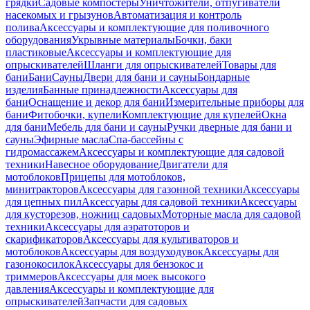
грядки
Садовые компостеры
Уничтожители, отпугиватели
насекомых и грызунов
Автоматизация и контроль
полива
Аксессуары и комплектующие для поливочного
оборудования
Укрывные материалы
Бочки, баки
пластиковые
Аксессуары и комплектующие для
опрыскивателей
Шланги для опрыскивателей
Товары для
бани
Бани
Сауны
Двери для бани и сауны
Бондарные
изделия
Банные принадлежности
Аксессуары для
бани
Оснащение и декор для бани
Измерительные приборы для
бани
Фитобочки, купели
Комплектующие для купелей
Окна
для бани
Мебель для бани и сауны
Ручки дверные для бани и
сауны
Эфирные масла
Спа-бассейны с
гидромассажем
Аксессуары и комплектующие для садовой
техники
Навесное оборудование
Двигатели для
мотоблоков
Прицепы для мотоблоков,
минитракторов
Аксессуары для газонной техники
Аксессуары
для цепных пил
Аксессуары для садовой техники
Аксессуары
для кусторезов, ножниц садовых
Моторные масла для садовой
техники
Аксессуары для аэратоторов и
скарификаторов
Аксессуары для культиваторов и
мотоблоков
Аксессуары для воздуходувок
Аксессуары для
газонокосилок
Аксессуары для бензокос и
триммеров
Аксессуары для моек высокого
давления
Аксессуары и комплектующие для
опрыскивателей
Запчасти для садовых