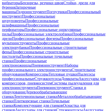
вибраторы
Бензорезы, резчики швов
Стойки, дрели для
бурения
Затирочные
машины
Гидроинструмент
Погрузчики
Профессиональный
инструмент
Профессиональные
шуруповерты
Профессиональные
шлифмашины
Профессиональные
перфораторы
Профессиональные циркулярные
пилы
Профессиональные электролобзики
Профессиональные
дрели
Профессиональные фрезеры
Профессиональные
мультиинструменты
Профессиональные
электрорубанки
Профессиональные строительные
фены
Профессиональные строительные
пистолеты
Профессиональные точильные
станки
Профессиональные
электроножницы
Пневмоинструмент
Наборы
профессионального электроинструмента
Строительное
оборудование
Компрессоры
Тепловые пушки
Пылесосы
профессиональные
Стружкоотсосы
Домкраты
Аксессуары для
компрессоров, пневмосистем
Системы пылеудаления для
электроинструмента
Пневмоинструмент
Станки и
оборудование
Деревообрабатывающие
станки
Ленточнопильные станки
Металлообрабатывающие
станки
Плиткорезные станки
Точильные
станки
Комплектующие для станков
Оснастка для
станков
Аксессуары для станков
Стружкоотсосы
Аксессуары