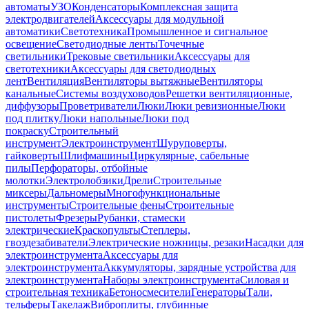
автоматы
УЗО
Конденсаторы
Комплексная защита
электродвигателей
Аксессуары для модульной
автоматики
Светотехника
Промышленное и сигнальное
освещение
Светодиодные ленты
Точечные
светильники
Трековые светильники
Аксессуары для
светотехники
Аксессуары для светодиодных
лент
Вентиляция
Вентиляторы вытяжные
Вентиляторы
канальные
Системы воздуховодов
Решетки вентиляционные,
диффузоры
Проветриватели
Люки
Люки ревизионные
Люки
под плитку
Люки напольные
Люки под
покраску
Строительный
инструмент
Электроинструмент
Шуруповерты,
гайковерты
Шлифмашины
Циркулярные, сабельные
пилы
Перфораторы, отбойные
молотки
Электролобзики
Дрели
Строительные
миксеры
Дальномеры
Многофункциональные
инструменты
Строительные фены
Строительные
пистолеты
Фрезеры
Рубанки, стамески
электрические
Краскопульты
Степлеры,
гвоздезабиватели
Электрические ножницы, резаки
Насадки для
электроинструмента
Аксессуары для
электроинструмента
Аккумуляторы, зарядные устройства для
электроинструмента
Наборы электроинструмента
Силовая и
строительная техника
Бетоносмесители
Генераторы
Тали,
тельферы
Такелаж
Виброплиты, глубинные