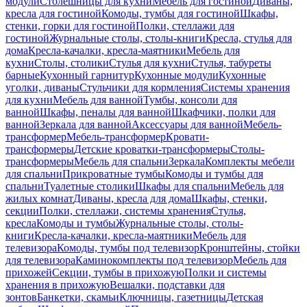
модули
Столешницы для кухни
Мебель для гостиной
Диваны,
кресла для гостиной
Комоды, тумбы для гостиной
Шкафы,
стенки, горки для гостиной
Полки, стеллажи для
гостиной
Журнальные столы, столы-книги
Кресла, стулья для
дома
Кресла-качалки, кресла-маятники
Мебель для
кухни
Столы, столики
Стулья для кухни
Стулья, табуреты
барные
Кухонный гарнитур
Кухонные модули
Кухонные
уголки, диваны
Стульчики для кормления
Системы хранения
для кухни
Мебель для ванной
Тумбы, консоли для
ванной
Шкафы, пеналы для ванной
Шкафчики, полки для
ванной
Зеркала для ванной
Аксессуары для ванной
Мебель-
трансформер
Мебель-трансформер
Кровати-
трансформеры
Детские кроватки-трансформеры
Столы-
трансформеры
Мебель для спальни
Зеркала
Комплекты мебели
для спальни
Прикроватные тумбы
Комоды и тумбы для
спальни
Туалетные столики
Шкафы для спальни
Мебель для
жилых комнат
Диваны, кресла для дома
Шкафы, стенки,
секции
Полки, стеллажи, системы хранения
Стулья,
кресла
Комоды и тумбы
Журнальные столы, столы-
книги
Кресла-качалки, кресла-маятники
Мебель для
телевизора
Комоды, тумбы под телевизор
Кронштейны, стойки
для телевизора
Каминокомплекты под телевизор
Мебель для
прихожей
Секции, тумбы в прихожую
Полки и системы
хранения в прихожую
Вешалки, подставки для
зонтов
Банкетки, скамьи
Ключницы, газетницы
Детская