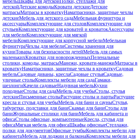
мебель
Шкафы для детской
Полки, стеллажи для
детской
Детские комоды
Кровати детские
Детские
матрасы
Матрасы в кроватку
Наматрасники, защитные чехлы
детские
Мебель для детского сада
Мебельная фурнитура и
аксессуары
Комплектующие для столов
Комплектующие для
стульев
Комплектующие для кроватей и кроваток
Аксессуары
для мебели
Комплектующие для мягкой
мебели
Комплектующие для корпусной мебели
Мебельная
фурнитура
Чехлы для мебели
Системы хранения для
кухни
Товары для безопасности детей
Мебель для самых
маленьких
Кроватки для новорожденных
Пеленальные
столики, комоды, матрасы
Манежи, кровати-манежи
Матрасы в
кроватку
Наматрасники, защитные чехлы в кроватку
Садовая
мебель
Садовые диваны, кресла
Садовые стулья
Садовые,
уличные столы
Комплекты мебели для сада
Гамаки,
шезлонги
Качели садовые
Надувная мебель
Кухни
походные
Столы для сада
Мебель для учебы
Столы, стулья
детские
Письменные столы
Растущие столы и парты
Растущие
кресла и стулья для учебы
Мебель для бани и сауны
Стулья,
табуретки, подставки для бани
Скамьи для бани
Столы для
бани
Журнальные столики для бани
Мебель для кабинета и
офиса
Столы офисные, компьютерные
Кресла, стулья для
офиса
Мягкая мебель для офиса
Шкафы офисные
Стеллажи,
полки для документов
Офисные тумбы
Комплекты мебели для
кабинета
Мебель для лоджии и балкона
Комплекты мебели для