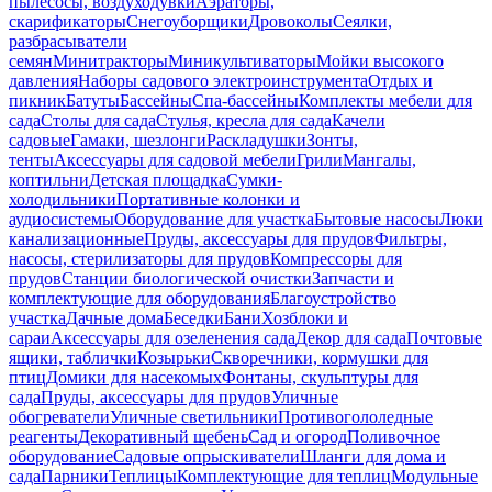
пылесосы, воздуходувки
Аэраторы,
скарификаторы
Снегоуборщики
Дровоколы
Сеялки,
разбрасыватели
семян
Минитракторы
Миникультиваторы
Мойки высокого
давления
Наборы садового электроинструмента
Отдых и
пикник
Батуты
Бассейны
Спа-бассейны
Комплекты мебели для
сада
Столы для сада
Стулья, кресла для сада
Качели
садовые
Гамаки, шезлонги
Раскладушки
Зонты,
тенты
Аксессуары для садовой мебели
Грили
Мангалы,
коптильни
Детская площадка
Сумки-
холодильники
Портативные колонки и
аудиосистемы
Оборудование для участка
Бытовые насосы
Люки
канализационные
Пруды, аксессуары для прудов
Фильтры,
насосы, стерилизаторы для прудов
Компрессоры для
прудов
Станции биологической очистки
Запчасти и
комплектующие для оборудования
Благоустройство
участка
Дачные дома
Беседки
Бани
Хозблоки и
сараи
Аксессуары для озеленения сада
Декор для сада
Почтовые
ящики, таблички
Козырьки
Скворечники, кормушки для
птиц
Домики для насекомых
Фонтаны, скульптуры для
сада
Пруды, аксессуары для прудов
Уличные
обогреватели
Уличные светильники
Противогололедные
реагенты
Декоративный щебень
Сад и огород
Поливочное
оборудование
Садовые опрыскиватели
Шланги для дома и
сада
Парники
Теплицы
Комплектующие для теплиц
Модульные