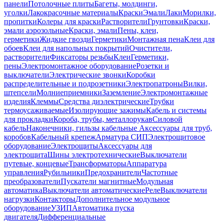
панели
Потолочные плиты
Багеты, молдинги,
уголки
Лакокрасочные материалы
Краски
Эмали
Лаки
Морилки,
пропитки
Колеры для краски
Растворители
Грунтовки
Краски,
эмали аэрозольные
Краски, эмали
Пены, клеи,
герметики
Жидкие гвозди
Герметики
Монтажная пена
Клеи для
обоев
Клеи для напольных покрытий
Очистители,
растворители
Фиксаторы резьбы
Клеи
Герметики,
пены
Электромонтажное оборудование
Розетки и
выключатели
Электрические звонки
Коробки
распределительные и подрозетники
Электропатроны
Вилки,
штепсели
Молниеприемники
Заземление
Электромонтажные
изделия
Клеммы
Средства диэлектрические
Трубки
термоусаживаемые
Изолирующие зажимы
Кабель и системы
для прокладки
Короба, трубы, металлорукав
Силовой
кабель
Наконечники, гильзы кабельные
Аксессуары для труб,
коробов
Кабельный крепеж
Арматура СИП
Электрощитовое
оборудование
Электрощиты
Аксессуары для
электрощита
Шины электротехнические
Выключатели
путевые, концевые
Трансформаторы
Аппаратура
управления
Рубильники
Предохранители
Частотные
преобразователи
Пускатели магнитные
Модульная
автоматика
Выключатели автоматические
Реле
Выключатели
нагрузки
Контакторы
Дополнительное модульное
оборудование
УЗИП
Автоматика пуска
двигателя
Дифференциальные