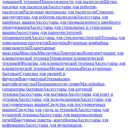
домашней техники
Принадлежности для пылесосов
Щетки,
насадки для пылесосов
Аксессуары для роботов-
пылесосов
Расходные материалы для пылесосов
Станции,
аккумуляторы для роботов-пылесосов
Аксессуары для
швейных машин
Аксессуары для промышленного швейного
оборудования
Аксессуары для стиральных и сушильных
машин
Аксессуары для пароочистителей,
отпаривателей
Аксессуары для стеклоочистителей
Техника для
измельчения продуктов
Блендеры
Кухонные комбайны,
измельчители
Планетарные
миксеры
Миксеры
Мясорубки
Ломтерезки
Комплектующие для
климатической техники
Управление климатической
техникой
Фильтры для климатической техники
Аксессуары для
климатической техники
Мелкая техника
Весы кухонные,
бытовые
Сушилки для овощей и
фруктов
Вакууматоры
Открывалки,
картофелечистки
Проращиватели семян
Маслобойки,
сепараторы бытовые
Аксессуары для крупной
техники
Аксессуары для вытяжек
Аксессуары для плит и
духовок
Аксессуары для холодильников
Аксессуары для
посудомоечных машин
Средства для посудомоечных
машин
Средства для ухода за техникой
Аксессуары для
кухонной техники
Аксессуары для микроволновых
печей
Вакуумные пакеты, контейнеры
Аксессуары для
кофемашин
Аксессуары для мультиварок,