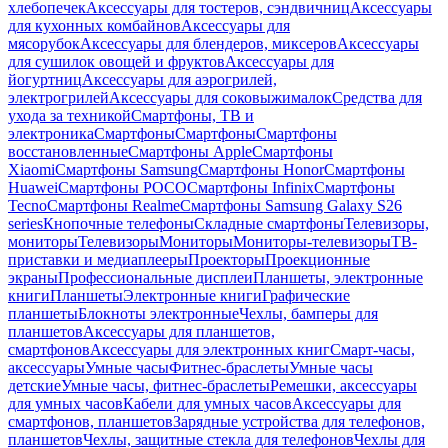
хлебопечек
Аксессуары для тостеров, сэндвичниц
Аксессуары
для кухонных комбайнов
Аксессуары для
мясорубок
Аксессуары для блендеров, миксеров
Аксессуары
для сушилок овощей и фруктов
Аксессуары для
йогуртниц
Аксессуары для аэрогрилей,
электрогрилей
Аксессуары для соковыжималок
Средства для
ухода за техникой
Смартфоны, ТВ и
электроника
Смартфоны
Смартфоны
Смартфоны
восстановленные
Смартфоны Apple
Смартфоны
Xiaomi
Смартфоны Samsung
Смартфоны Honor
Смартфоны
Huawei
Смартфоны POCO
Смартфоны Infinix
Смартфоны
Tecno
Смартфоны Realme
Смартфоны Samsung Galaxy S26
series
Кнопочные телефоны
Складные смартфоны
Телевизоры,
мониторы
Телевизоры
Мониторы
Мониторы-телевизоры
ТВ-
приставки и медиаплееры
Проекторы
Проекционные
экраны
Профессиональные дисплеи
Планшеты, электронные
книги
Планшеты
Электронные книги
Графические
планшеты
Блокноты электронные
Чехлы, бамперы для
планшетов
Аксессуары для планшетов,
смартфонов
Аксессуары для электронных книг
Смарт-часы,
аксессуары
Умные часы
Фитнес-браслеты
Умные часы
детские
Умные часы, фитнес-браслеты
Ремешки, аксессуары
для умных часов
Кабели для умных часов
Аксессуары для
смартфонов, планшетов
Зарядные устройства для телефонов,
планшетов
Чехлы, защитные стекла для телефонов
Чехлы для