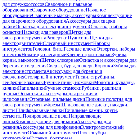
для стружкоотсосов
Сварочное и паяльное
оборудование
Сварочное оборудование
Паяльное
оборудование
Сварочные маски, аксессуары
Комплектующие
для сварочного оборудования
Аксессуары для сварки,
пайки
Оснастка для электроинструмента
Оснастка, наборы
оснастки
Насадки для граверов
Щетки для
электроинструмента
Развертки
Пуансоны
Щетки для
электродвигателей
Слесарный инструмент
Наборы
инструментов
Головки, биты
Гаечные ключи
Отвертки, наборы
отверток
Ножницы слесарные
Клещи строительные
Зубила,
керны, выколотки
Щетки слесарные
Оснастка и аксессуары для
бурения и сверления
Сверла, буры, зенкеры
Коронки
Зубила для
электроинструмента
Аксессуары для бурения и
сверления
Столярный инструмент
Тиски, струбцины,
гейферные зажимы
Ручные пилы, ножовки
Молотки, кувалды,
киянки
Напильники
Ручные стамески
Рубанки, рашпили
ручные
Оснастка и аксессуары для резания и
шлифования
Отрезные, пильные диски
Пильные полотна для
электроинструмента
Фрезы
Шлифовальные диски, насадки,
листы
Шлифовальные чашки
Точильные камни, круги,
сегменты
Полировальные валы
Направляющие
шины
Комплектующие для резания
Аксессуары для
резания
Аксессуары для шлифования
Электромонтажный
инструмент
Обжимной инструмент
Плоскогубцы,
круглогубцы
Кусачки, болторезы,