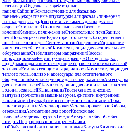
материалы
Шифер
Профнастил
Рулонная кровля
Кровельная
вентиляция
Отделка фасада
Фасадные
панели
Сайдинг
Комплектующие для фасадных
панелей
Декоративные штукатурки для фасада
Клинкерная
плитка для фасада
Декоративный камень для наружной
отделки
Отопление
Отопительные котлы
Газовые
колонки
Камины, печи-камины
Отопительные печи
Банные
печи
Водонагреватели
Радиаторы отопления, батареи
Теплый
пол
Теплые плинтусы
Системы антиобледенения
Управление
климатической техникой
Комплектующие для отопительного
оборудования
Стабилизаторы напряжения
Насосы
циркуляционные
Регулирующая арматура
Отвод и подвод
воды
Дымоходы и комплектующие
Управление климатической
техникой
Комплектующие для радиаторов
Комплектующие для
теплого пола
Топливо и аксессуары для отопительного
оборудования
Комплектующие для печей, каминов
Аксессуары
для каминов, печей
Комплектующие для отопительных котлов,
водонагревателей
Канализация
Тросы сантехнические,
вантузы
Прочистные машины
Трубы, фитинги внутренней
канализации
Трубы, фитинги наружной канализации
Люки
канализационные
Металлопрокат
Металлопрокат
Сваи
Заборы,
ограждения
Автоматика для ворот
Крепежные
изделия
Саморезы, шурупы
Гвозди
Анкеры, дюбели
Скобы,
штифты
Перфорированный крепеж
Гайки,
шайбы
Заклепки
Болты, винты, шпильки
Хомуты
Химические