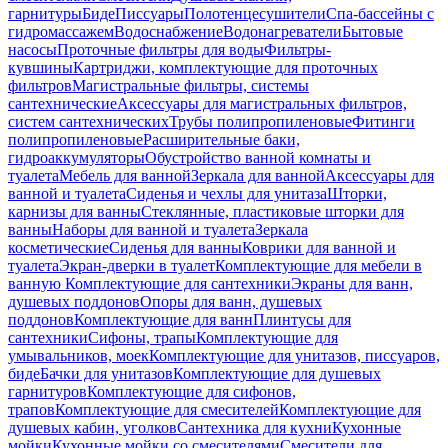
гарнитуры
Биде
Писсуары
Полотенцесушители
Спа-бассейны с
гидромассажем
Водоснабжение
Водонагреватели
Бытовые
насосы
Проточные фильтры для воды
Фильтры-
кувшины
Картриджи, комплектующие для проточных
фильтров
Магистральные фильтры, системы
сантехнические
Аксессуары для магистральных фильтров,
систем сантехнических
Трубы полипропиленовые
Фитинги
полипропиленовые
Расширительные баки,
гидроаккумуляторы
Обустройство ванной комнаты и
туалета
Мебель для ванной
Зеркала для ванной
Аксессуары для
ванной и туалета
Сиденья и чехлы для унитаза
Шторки,
карнизы для ванны
Стеклянные, пластиковые шторки для
ванны
Наборы для ванной и туалета
Зеркала
косметические
Сиденья для ванны
Коврики для ванной и
туалета
Экран-дверки в туалет
Комплектующие для мебели в
ванную
Комплектующие для сантехники
Экраны для ванн,
душевых поддонов
Опоры для ванн, душевых
поддонов
Комплектующие для ванн
Плинтусы для
сантехники
Сифоны, трапы
Комплектующие для
умывальников, моек
Комплектующие для унитазов, писсуаров,
биде
Бачки для унитазов
Комплектующие для душевых
гарнитуров
Комплектующие для сифонов,
трапов
Комплектующие для смесителей
Комплектующие для
душевых кабин, уголков
Сантехника для кухни
Кухонные
мойки
Кухонные мойки со смесителями
Смесители для