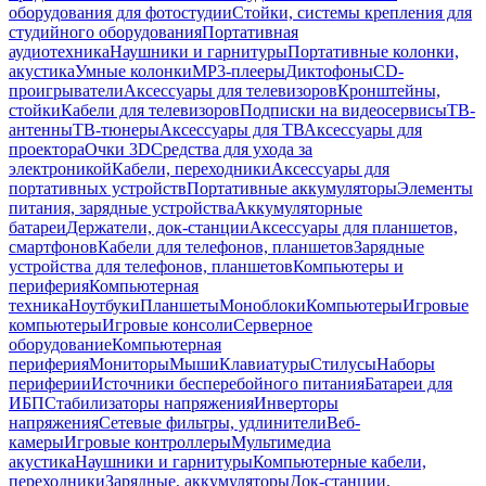
оборудования для фотостудии
Стойки, системы крепления для
студийного оборудования
Портативная
аудиотехника
Наушники и гарнитуры
Портативные колонки,
акустика
Умные колонки
MP3-плееры
Диктофоны
CD-
проигрыватели
Аксессуары для телевизоров
Кронштейны,
стойки
Кабели для телевизоров
Подписки на видеосервисы
ТВ-
антенны
ТВ-тюнеры
Аксессуары для ТВ
Аксессуары для
проектора
Очки 3D
Средства для ухода за
электроникой
Кабели, переходники
Аксессуары для
портативных устройств
Портативные аккумуляторы
Элементы
питания, зарядные устройства
Аккумуляторные
батареи
Держатели, док-станции
Аксессуары для планшетов,
смартфонов
Кабели для телефонов, планшетов
Зарядные
устройства для телефонов, планшетов
Компьютеры и
периферия
Компьютерная
техника
Ноутбуки
Планшеты
Моноблоки
Компьютеры
Игровые
компьютеры
Игровые консоли
Серверное
оборудование
Компьютерная
периферия
Мониторы
Мыши
Клавиатуры
Стилусы
Наборы
периферии
Источники бесперебойного питания
Батареи для
ИБП
Стабилизаторы напряжения
Инверторы
напряжения
Сетевые фильтры, удлинители
Веб-
камеры
Игровые контроллеры
Мультимедиа
акустика
Наушники и гарнитуры
Компьютерные кабели,
переходники
Зарядные, аккумуляторы
Док-станции,