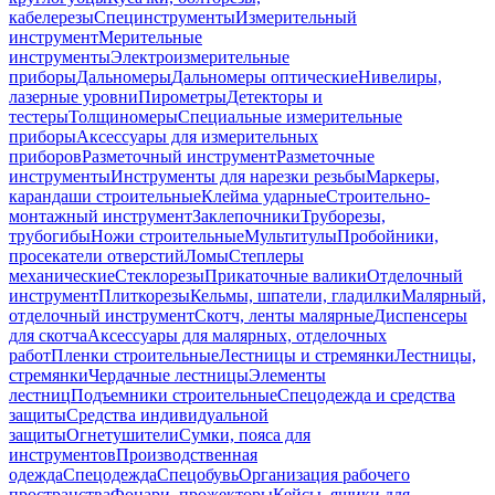
кабелерезы
Специнструменты
Измерительный
инструмент
Мерительные
инструменты
Электроизмерительные
приборы
Дальномеры
Дальномеры оптические
Нивелиры,
лазерные уровни
Пирометры
Детекторы и
тестеры
Толщиномеры
Специальные измерительные
приборы
Аксессуары для измерительных
приборов
Разметочный инструмент
Разметочные
инструменты
Инструменты для нарезки резьбы
Маркеры,
карандаши строительные
Клейма ударные
Строительно-
монтажный инструмент
Заклепочники
Труборезы,
трубогибы
Ножи строительные
Мультитулы
Пробойники,
просекатели отверстий
Ломы
Степлеры
механические
Стеклорезы
Прикаточные валики
Отделочный
инструмент
Плиткорезы
Кельмы, шпатели, гладилки
Малярный,
отделочный инструмент
Скотч, ленты малярные
Диспенсеры
для скотча
Аксессуары для малярных, отделочных
работ
Пленки строительные
Лестницы и стремянки
Лестницы,
стремянки
Чердачные лестницы
Элементы
лестниц
Подъемники строительные
Спецодежда и средства
защиты
Средства индивидуальной
защиты
Огнетушители
Сумки, пояса для
инструментов
Производственная
одежда
Спецодежда
Спецобувь
Организация рабочего
пространства
Фонари, прожекторы
Кейсы, ящики для