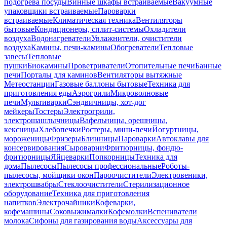
подогрева посуды
Винные шкафы встраиваемые
Вакуумные
упаковщики встраиваемые
Пароварки
встраиваемые
Климатическая техника
Вентиляторы
бытовые
Кондиционеры, сплит-системы
Охладители
воздуха
Водонагреватели
Увлажнители, очистители
воздуха
Камины, печи-камины
Обогреватели
Тепловые
завесы
Тепловые
пушки
Биокамины
Проветриватели
Отопительные печи
Банные
печи
Порталы для каминов
Вентиляторы вытяжные
Метеостанции
Газовые баллоны бытовые
Техника для
приготовления еды
Аэрогрили
Микроволновые
печи
Мультиварки
Сэндвичницы, хот-дог
мейкеры
Тостеры
Электрогрили,
электрошашлычницы
Вафельницы, орешницы,
кексницы
Хлебопечки
Ростеры, мини-печи
Йогуртницы,
мороженицы
Фризеры
Блинницы
Пароварки
Автоклавы для
консервирования
Сыроварни
Фритюрницы, фондю-
фритюрницы
Яйцеварки
Попкорницы
Техника для
дома
Пылесосы
Пылесосы профессиональные
Роботы-
пылесосы, мойщики окон
Пароочистители
Электровеники,
электрошвабры
Стеклоочистители
Стерилизационное
оборудование
Техника для приготовления
напитков
Электрочайники
Кофеварки,
кофемашины
Соковыжималки
Кофемолки
Вспениватели
молока
Сифоны для газирования воды
Аксессуары для