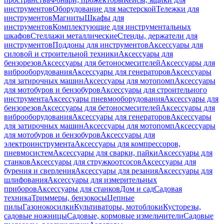
инструментов
Оборудование для мастерской
Тележки для
инструментов
Магниты
Шкафы для
инструментов
Комплектующие для инструментальных
шкафов
Стеллажи металлические
Стенды, держатели для
инструментов
Поддоны для инструментов
Аксессуары для
силовой и строительной техники
Аксессуары для
бензорезов
Аксессуары для бетоносмесителей
Аксессуары для
виброоборудования
Аксессуары для генераторов
Аксессуары
для затирочных машин
Аксессуары для мотопомп
Аксессуары
для мотобуров и бензобуров
Аксессуары для строительного
инструмента
Аксессуары пневмооборудования
Аксессуары для
бензорезов
Аксессуары для бетоносмесителей
Аксессуары для
виброоборудования
Аксессуары для генераторов
Аксессуары
для затирочных машин
Аксессуары для мотопомп
Аксессуары
для мотобуров и бензобуров
Аксессуары для
электроинструмента
Аксессуары для компрессоров,
пневмосистем
Аксессуары для сварки, пайки
Аксессуары для
станков
Аксессуары для стружкоотсосов
Аксессуары для
бурения и сверления
Аксессуары для резания
Аксессуары для
шлифования
Аксессуары для измерительных
приборов
Аксессуары для станков
Дом и сад
Садовая
техника
Триммеры, бензокосы
Цепные
пилы
Газонокосилки
Культиваторы, мотоблоки
Кусторезы,
садовые ножницы
Садовые, кормовые измельчители
Садовые