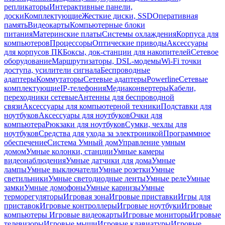
репликаторы
Интерактивные панели,
доски
Комплектующие
Жесткие диски, SSD
Оперативная
память
Видеокарты
Компьютерные блоки
питания
Материнские платы
Системы охлаждения
Корпуса для
компьютеров
Процессоры
Оптические приводы
Аксессуары
для корпусов ПК
Боксы, док-станции для накопителей
Сетевое
оборудование
Маршрутизаторы, DSL-модемы
Wi-Fi точки
доступа, усилители сигнала
Беспроводные
адаптеры
Коммутаторы
Сетевые адаптеры
Powerline
Сетевые
комплектующие
IP-телефония
Медиаконвертеры
Кабели,
переходники сетевые
Антенны для беспроводной
связи
Аксессуары для компьютерной техники
Подставки для
ноутбуков
Аксессуары для ноутбуков
Очки для
компьютера
Рюкзаки для ноутбуков
Сумки, чехлы для
ноутбуков
Средства для ухода за электроникой
Программное
обеспечение
Система Умный дом
Управление умным
домом
Умные колонки, станции
Умные камеры
видеонаблюдения
Умные датчики для дома
Умные
лампы
Умные выключатели
Умные розетки
Умные
светильники
Умные светодиодные ленты
Умные реле
Умные
замки
Умные домофоны
Умные карнизы
Умные
терморегуляторы
Игровая зона
Игровые приставки
Игры для
приставок
Игровые контроллеры
Игровые ноутбуки
Игровые
компьютеры
Игровые видеокарты
Игровые мониторы
Игровые
телевизоры
Игровые мыши
Игровые клавиатуры
Игровые