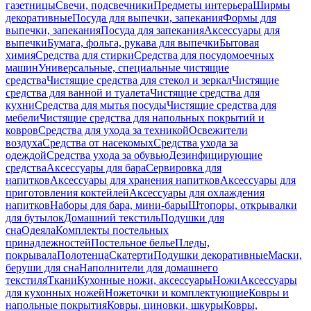
газетницы
Свечи, подсвечники
Предметы интерьера
Ширмы
декоративные
Посуда для выпечки, запекания
Формы для
выпечки, запекания
Посуда для запекания
Аксессуары для
выпечки
Бумага, фольга, рукава для выпечки
Бытовая
химия
Средства для стирки
Средства для посудомоечных
машин
Универсальные, специальные чистящие
средства
Чистящие средства для стекол и зеркал
Чистящие
средства для ванной и туалета
Чистящие средства для
кухни
Средства для мытья посуды
Чистящие средства для
мебели
Чистящие средства для напольных покрытий и
ковров
Средства для ухода за техникой
Освежители
воздуха
Средства от насекомых
Средства ухода за
одеждой
Средства ухода за обувью
Дезинфицирующие
средства
Аксессуары для бара
Сервировка для
напитков
Аксессуары для хранения напитков
Аксессуары для
приготовления коктейлей
Аксессуары для охлаждения
напитков
Наборы для бара, мини-бары
Штопоры, открывалки
для бутылок
Домашний текстиль
Подушки для
сна
Одеяла
Комплекты постельных
принадлежностей
Постельное белье
Пледы,
покрывала
Полотенца
Скатерти
Подушки декоративные
Маски,
беруши для сна
Наполнители для домашнего
текстиля
Ткани
Кухонные ножи, аксессуары
Ножи
Аксессуары
для кухонных ножей
Ножеточки и комплектующие
Ковры и
напольные покрытия
Ковры, циновки, шкуры
Ковры,