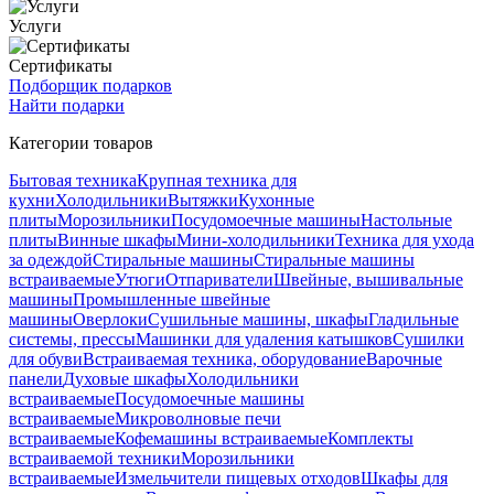
Услуги
Сертификаты
Подборщик подарков
Найти подарки
Категории товаров
Бытовая техника
Крупная техника для
кухни
Холодильники
Вытяжки
Кухонные
плиты
Морозильники
Посудомоечные машины
Настольные
плиты
Винные шкафы
Мини-холодильники
Техника для ухода
за одеждой
Стиральные машины
Стиральные машины
встраиваемые
Утюги
Отпариватели
Швейные, вышивальные
машины
Промышленные швейные
машины
Оверлоки
Сушильные машины, шкафы
Гладильные
системы, прессы
Машинки для удаления катышков
Сушилки
для обуви
Встраиваемая техника, оборудование
Варочные
панели
Духовые шкафы
Холодильники
встраиваемые
Посудомоечные машины
встраиваемые
Микроволновые печи
встраиваемые
Кофемашины встраиваемые
Комплекты
встраиваемой техники
Морозильники
встраиваемые
Измельчители пищевых отходов
Шкафы для