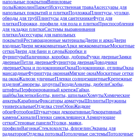
напольные покрытия
Виниловые
полы
Ковролин
Паркет
Искусственная трава
Аксессуары для
напольных покрытий и плитки
Подложка
Плинтусы, уголки,
обводы для труб
Плинтусы для сантехники
Фуги для
плитки
Порожки, профили для пола и плитки
Приспособления
для укладки плитки
Системы выравнивания
плитки
Аксессуары для напольных
покрытий
Реставрационные материалы
Двери и арки
Двери
входные
Двери межкомнатные
Арки межкомнатные
Москитные
сетки
Двери для бани и сауны
Коробки и
фурнитура
Наличники, коробки, доборы
Ручки дверные
Замки
дверные
Петли дверные
Фурнитура дверная
Доводчики
дверные
Окна и подоконники
Окна
Подоконники, отливы
Окна
мансардные
Фурнитура оконная
Мягкие окна
Москитные сетки
на окна
Жалюзи уличные
Пленки солнцезащитные
Крепежные
изделия
Саморезы, шурупы
Гвозди
Анкеры, дюбели
Скобы,
штифты
Перфорированный крепеж
Гайки,
шайбы
Заклепки
Болты, винты, шпильки
Хомуты
Химические
анкеры
Карабины
Фиксаторы арматуры
Шплинты
Пружины
универсальные
Отделка стен
Обои
Жидкие
обои
Фотообои
Штукатурки декоративные
Декоративный
камень
Скинали
Пленки самоклеящиеся
Армирующие
сетки
Стеновые панели
Уголки, маяки,
профили
Вагонка
Стеклохолсты, флизелин
Экраны для
радиаторов
Отделка потолка
Потолочные системы
Потолочные