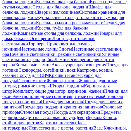
балкона, лоджии
Кресла-мешки для балкона
Кресла подвесные,
стулья садовые
Столы для балкона, лоджии
Шкафы для
балкона, лоджии
Дверцы жалюзийные
Системы хранения для
балкона, лоджии
Журнальные столы, столы-книги
Тумбы для
балкона, лоджии
Кресла-качалки, кресла-маятники
Стулья для
балкона, лоджии
Кресла, пуфы для балкона,
лоджии
Компактные столы для балкона, лоджии
Товары для
дома, бакалея
Освещение
Люстры, потолочные
светильники
Торшеры
Прикроватные лампы,
ночники
Настольные лампы
Споты
Настенные светильники,
бра
Точечные светильники
Трековые светильники
Уличные
светильники, фонари, бра
Лампы
Освещение для картин,
зеркал
Кольцевые лампы
Аксессуары для освещения
Посуда для
готовки
Сковороды, сотейники, воки
Кастрюли, ковши,
казаны
Посуда для СВЧ
Крышки и аксессуары для
посуды
Гастроемкости
Жалюзи, шторы
Жалюзи, рулонные
шторы, римские шторы
Шторы, гардины
Карнизы для
штор
Комплектующие для штор, карнизов, жалюзи
Пленки для
окон
Электроприводные солнцезащитные системы
Столовая
посуда, сервировка
Посуда для напитков
Посуда для горячих
напитков
Посуда для подачи и хранения напитков
Столовые
приборы
Столовая посуда
Посуда для сервировки
Предметы
сервировки
Детская столовая посуда
Декор
Зеркала
Кашпо,
стойки для цветов
Картины, постеры
Часы
интерьерные
Искусственные цветы, растения
Вазы
Ключницы,