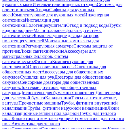
кухонных моек
Измельчители пищевых отходов
Системы для
очистки питьевой воды
Сифоны для кухонных
моек
Комплектующие для кухонных моек
Инженерная
сантехника
Инсталляции для
сантехники
Полотенцесушители
Отвод и подвод воды
Трубы
водопроводные
Магистральные фильтры, системы
сантехнические
Комплектующие для радиаторов,
полотенцесушителей
Монтажные комплекты для
сантехники
Регулирующая арматура
Системы защиты от
протечек
Люки сантехнические
Аксессуары для
магистральных фильтров, систем
сантехнических
Фитинги
Комплектующие для
инсталляций
Опрессовочные насосы
Сантехника для
общественных мест
Аксессуары для общественных
санузлов
Сушилки для рук
Дозаторы для общественных
санузлов
Сенсорные дозаторы для общественных
санузлов
Локтевые дозаторы для общественных
санузлов
Диспенсеры для бумажных полотенец
Диспенсеры
для туалетной бумаги
Канализация
Тросы сантехнические,
вантузы
Прочистные машины
Трубы, фитинги внутренней
канализации
Трубы, фитинги наружной канализации
Люки
канализационные
Теплый пол водяной
Трубы для теплого
пола
Коллекторы и комплектующие
Термостатика для теплого
пола
Автоматика для теплого
пола
Строительство
Строительные смеси и грунтовки
Клеевые