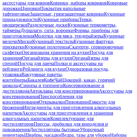
аксессуары для ковров
Коврики, наборы ковриков
Ковровые
дорожки
Циновки
Покрытия напольные
тафтинговые
Защитные, грязезащитные коврики
Кухонные
принадлежности
Кухонные приборы
Терки,
овощерезки
Разделочные доски
Кухонные термометры,
таймеры
Дуршлаги, сита, воронки
Формы, приборы для
приготовления
Молотки для мяса, тендерайзеры
Кухонные
мелочи
Миски
Кухонный текстиль
Кухонные фартуки,
прихватки
Кухонные полотенца
Скатерти, сервировочные
салфетки
Организация хранения на кухне
Посуда для
хранения
Органайзеры для кухни
Органайзеры для
специй
Посуда для ланча
Полки и аксессуары на
рейлинги
Рейлинги для кухни
Одноразовая посуда,
упаковка
Вакуумные пакеты,
контейнеры
Бакалея
Кофе
Чай
Цикорий, какао, горячий
шоколад
Сиропы и топпинги
Консервирование и
дистилляция
Автоклавы для консервирования
Аксессуары для
консервирования
Приспособления для
консервирования
Открывалки
Пивоварни
Емкости для
брожения
Ингредиенты для приготовления алкогольных
напитков
Аксессуары для приготовления и хранения
алкогольных напитков
Комплектующие для
дистилляторов
Прессы, дробилки для виноделия и
пивоварения
Дистилляторы бытовые
Уборочный
инвентарь
Швабры, насадки
Ведра, тазы для уборки
Наборы