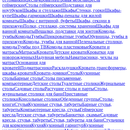
геймерские
Столы геймерские
Подставки для
ноутбуков
Шкафы и стеллажи
Шкафы
Стенки, горки
Шкафы-
купе
Шкафы-гармошки
Шкафы-пеналы для жилой
комнаты
Шкафы с витриной, буфеты
Шкафы, секции в
прихожую
Полки, стеллажи, системы хранения
Шкафы для
ванной комнаты
Вешалки, подставки для зонтов
Комоды,
тумбы
Комоды
Тумбы
Прикроватные тумбы
Обувницы, тумбы в
прихожую
Комоды, тумбы для ванной
Пеленальные столики,
комоды
Тумбы под ТВ
Комоды пластиковые
Кровати и
матрасы
Матрасы
Кровати
Детские кровати
Кроватки для
новорожденных
Надувная мебель
Наматрасники, чехлы на
матрас
Основания для
кроватей
Подматрасники
Раскладушки
Кровати-трансформеры,
шкафы-кровати
Кровати-домики
Столы
Кухонные
столы
Барные столы
Столы письменные,
компьютерные
Детские столы
Туалетные столики
Журнальные
столы
Садовые столы
Растущие столы и парты
Столы,
журнальные столики для бани
Приставные
столики
Консольные столики
Обеденные группы
Столы-
книги
Стулья
Кухонные стулья, табуреты
Барные стулья,
табуреты
Компьютерные кресла, стулья
Геймерские
кресла
Детские стулья, табуреты
Банкетки, скамьи
Садовые
кресла, стулья, табуреты
Стулья, табуреты для бани
Стульчики
для кормления
Кухня
Кухонный гарнитур
Кухонные