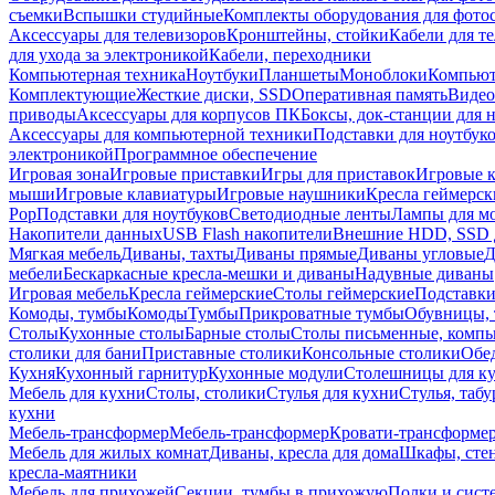
съемки
Вспышки студийные
Комплекты оборудования для фото
Аксессуары для телевизоров
Кронштейны, стойки
Кабели для т
для ухода за электроникой
Кабели, переходники
Компьютерная техника
Ноутбуки
Планшеты
Моноблоки
Компью
Комплектующие
Жесткие диски, SSD
Оперативная память
Видео
приводы
Аксессуары для корпусов ПК
Боксы, док-станции для 
Аксессуары для компьютерной техники
Подставки для ноутбук
электроникой
Программное обеспечение
Игровая зона
Игровые приставки
Игры для приставок
Игровые 
мыши
Игровые клавиатуры
Игровые наушники
Кресла геймерск
Pop
Подставки для ноутбуков
Светодиодные ленты
Лампы для м
Накопители данных
USB Flash накопители
Внешние HDD, SSD 
Мягкая мебель
Диваны, тахты
Диваны прямые
Диваны угловые
Д
мебели
Бескаркасные кресла-мешки и диваны
Надувные диваны
Игровая мебель
Кресла геймерские
Столы геймерские
Подставки
Комоды, тумбы
Комоды
Тумбы
Прикроватные тумбы
Обувницы, 
Столы
Кухонные столы
Барные столы
Столы письменные, комп
столики для бани
Приставные столики
Консольные столики
Обе
Кухня
Кухонный гарнитур
Кухонные модули
Столешницы для к
Мебель для кухни
Столы, столики
Стулья для кухни
Стулья, таб
кухни
Мебель-трансформер
Мебель-трансформер
Кровати-трансформе
Мебель для жилых комнат
Диваны, кресла для дома
Шкафы, стен
кресла-маятники
Мебель для прихожей
Секции, тумбы в прихожую
Полки и сист