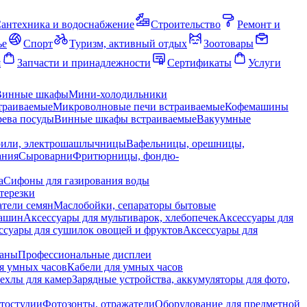
антехника и водоснабжение
Строительство
Ремонт и
ье
Спорт
Туризм, активный отдых
Зоотовары
я
Запчасти и принадлежности
Сертификаты
Услуги
Винные шкафы
Мини-холодильники
траиваемые
Микроволновые печи встраиваемые
Кофемашины
ева посуды
Винные шкафы встраиваемые
Вакуумные
рили, электрошашлычницы
Вафельницы, орешницы,
ания
Сыроварни
Фритюрницы, фондю-
а
Сифоны для газирования воды
терезки
тели семян
Маслобойки, сепараторы бытовые
машин
Аксессуары для мультиварок, хлебопечек
Аксессуары для
ссуары для сушилок овощей и фруктов
Аксессуары для
раны
Профессиональные дисплеи
я умных часов
Кабели для умных часов
ехлы для камер
Зарядные устройства, аккумуляторы для фото,
тостудии
Фотозонты, отражатели
Оборудование для предметной