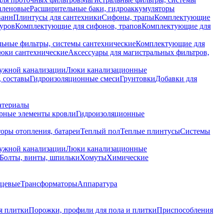
иленовые
Расширительные баки, гидроаккумуляторы
ванн
Плинтусы для сантехники
Сифоны, трапы
Комплектующие
уров
Комплектующие для сифонов, трапов
Комплектующие для
ьные фильтры, системы сантехнические
Комплектующие для
юки сантехнические
Аксессуары для магистральных фильтров,
ружной канализации
Люки канализационные
 составы
Гидроизоляционные смеси
Грунтовки
Добавки для
атериалы
рные элементы кровли
Гидроизоляционные
оры отопления, батареи
Теплый пол
Теплые плинтусы
Системы
ружной канализации
Люки канализационные
Болты, винты, шпильки
Хомуты
Химические
нцевые
Трансформаторы
Аппаратура
я плитки
Порожки, профили для пола и плитки
Приспособления