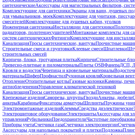
сантехнические
Аксессуары для магистральных фильтров, сист
Комплектующие для сантехники
Экраны для ванн, душевых по
для умывальников, моек
Комплектующие для унитазов, писсуар
смесителей
Комплектующие для душевых кабин, уголков
Инженерная сантехника
Инсталляции для сантехники
Полотенц
радиаторов, полотенцесушителей
Монтажные комплекты для с
систем сантехнических
Фитинги
Комплектующие для инсталля
Канализация
Тросы сантехнические, вантузы
Прочистные маши
Строительные смеси и грунтовки
Клеевые смеси
Шпатлевки
Шту
строительных смесей
Кирпичи, блоки, тротуарная плитка
Кирпичи
Строительные бло
Древесно-плитные и пиломатериалы
Плиты OSB
Фанера
ДСП, 
Кровля и водосток
Черепица и кровельные материалы
Водосточ
материалы
Шифер
Профнастил
Рулонная кровля
Кровельная вен
Отопление
Отопительные котлы
Газовые колонки
Камины, печи
антиобледенения
Управление климатической техникой
Канализация
Тросы сантехнические, вантузы
Прочистные маши
Крепежные изделия
Саморезы, шурупы
Гвозди
Анкеры, дюбели
анкеры
Карабины
Фиксаторы арматуры
Шплинты
Пружины унив
Электромонтажные изделия
Клеммы
Средства диэлектрические
Электрощитовое оборудование
Электрощиты
Аксессуары для э
управления
Рубильники
Предохранители
Частотные преобразов
Приборы учета
Счетчики газа
Счетчики электроэнергии
Счетчи
Аксессуары для напольных покрытий и плитки
Подложка
Плинт