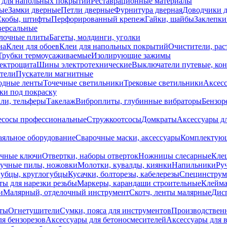
 для напольных покрытий
Реставрационные материалы
ые
Замки дверные
Петли дверные
Фурнитура дверная
Доводчики 
Скобы, штифты
Перфорированный крепеж
Гайки, шайбы
Заклепки
ерсальные
лочные плиты
Багеты, молдинги, уголки
на
Клеи для обоев
Клеи для напольных покрытий
Очистители, рас
Трубки термоусаживаемые
Изолирующие зажимы
лектрощита
Шины электротехнические
Выключатели путевые, ко
атели
Пускатели магнитные
одные ленты
Точечные светильники
Трековые светильники
Аксесс
и под покраску
ли, тельферы
Такелаж
Виброплиты, глубинные вибраторы
Бензор
сосы профессиональные
Стружкоотсосы
Домкраты
Аксессуары д
аяльное оборудование
Сварочные маски, аксессуары
Комплектующ
ечные ключи
Отвертки, наборы отверток
Ножницы слесарные
Кле
учные пилы, ножовки
Молотки, кувалды, киянки
Напильники
Ру
убцы, круглогубцы
Кусачки, болторезы, кабелерезы
Специнструм
ы для нарезки резьбы
Маркеры, карандаши строительные
Клейма
и
Малярный, отделочный инструмент
Скотч, ленты малярные
Дисп
иты
Огнетушители
Сумки, пояса для инструментов
Производствен
я бензорезов
Аксессуары для бетоносмесителей
Аксессуары для 