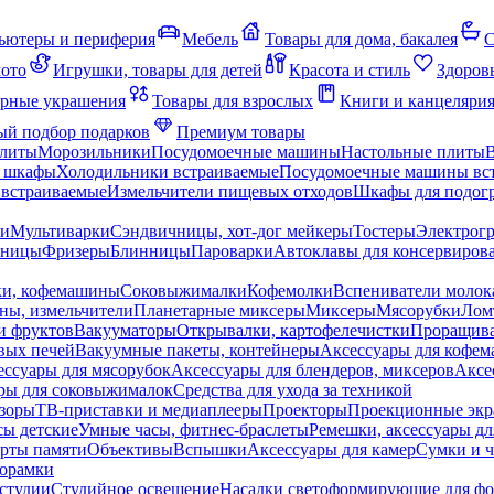
ьютеры и периферия
Мебель
Товары для дома, бакалея
С
мото
Игрушки, товары для детей
Красота и стиль
Здоров
рные украшения
Товары для взрослых
Книги и канцеляри
й подбор подарков
Премиум товары
плиты
Морозильники
Посудомоечные машины
Настольные плиты
 шкафы
Холодильники встраиваемые
Посудомоечные машины вс
встраиваемые
Измельчители пищевых отходов
Шкафы для подогр
чи
Мультиварки
Сэндвичницы, хот-дог мейкеры
Тостеры
Электрог
еницы
Фризеры
Блинницы
Пароварки
Автоклавы для консервиров
ки, кофемашины
Соковыжималки
Кофемолки
Вспениватели молок
ны, измельчители
Планетарные миксеры
Миксеры
Мясорубки
Лом
и фруктов
Вакууматоры
Открывалки, картофелечистки
Проращива
вых печей
Вакуумные пакеты, контейнеры
Аксессуары для кофе
ессуары для мясорубок
Аксессуары для блендеров, миксеров
Аксе
ры для соковыжималок
Средства для ухода за техникой
зоры
ТВ-приставки и медиаплееры
Проекторы
Проекционные эк
сы детские
Умные часы, фитнес-браслеты
Ремешки, аксессуары дл
рты памяти
Объективы
Вспышки
Аксессуары для камер
Сумки и ч
орамки
студии
Студийное освещение
Насадки светоформирующие для фо