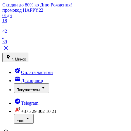
Скидки до 80% ко Дню Рождения!
промокод HAPPY22
01
дн
18
:
42
:
39
г. Минск
Оплата частями
Для юрлиц
Покупателям
Telegram
+375 29
302 10 21
Еще