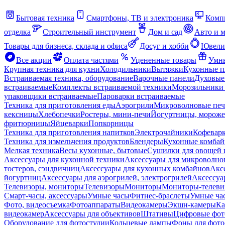
Бытовая техника
Смартфоны, ТВ и электроника
Комп
отделка
Строительный инструмент
Дом и сад
Авто и 
Товары для бизнеса, склада и офиса
Досуг и хобби
Ювели
Все акции
Оплата частями
Уцененные товары
Умны
Крупная техника для кухни
Холодильники
Вытяжки
Кухонные 
Встраиваемая техника, оборудование
Варочные панели
Духовые
встраиваемые
Комплекты встраиваемой техники
Морозильники 
упаковщики встраиваемые
Пароварки встраиваемые
Техника для приготовления еды
Аэрогрили
Микроволновые пе
кексницы
Хлебопечки
Ростеры, мини-печи
Йогуртницы, морож
фритюрницы
Яйцеварки
Попкорницы
Техника для приготовления напитков
Электрочайники
Кофевар
Техника для измельчения продуктов
Блендеры
Кухонные комбай
Мелкая техника
Весы кухонные, бытовые
Сушилки для овощей 
Аксессуары для кухонной техники
Аксессуары для микроволно
тостеров, сэндвичниц
Аксессуары для кухонных комбайнов
Акс
йогуртниц
Аксессуары для аэрогрилей, электрогрилей
Аксессуа
Телевизоры, мониторы
Телевизоры
Мониторы
Мониторы-телеви
Смарт-часы, аксессуары
Умные часы
Фитнес-браслеты
Умные ча
Фото, видеосъемка
Фотоаппараты
Видеокамеры
Экшн-камеры
Ка
видеокамер
Аксессуары для объективов
Штативы
Цифровые фот
Оборудование для фотостудии
Кольцевые лампы
Фоны для фото