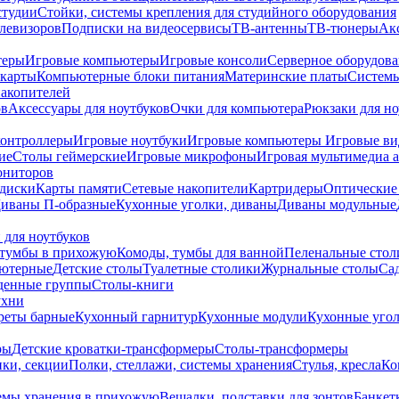
студии
Стойки, системы крепления для студийного оборудования
елевизоров
Подписки на видеосервисы
ТВ-антенны
ТВ-тюнеры
Ак
теры
Игровые компьютеры
Игровые консоли
Серверное оборудов
карты
Компьютерные блоки питания
Материнские платы
Системы
накопителей
ов
Аксессуары для ноутбуков
Очки для компьютера
Рюкзаки для но
контроллеры
Игровые ноутбуки
Игровые компьютеры
Игровые ви
ие
Столы геймерские
Игровые микрофоны
Игровая мультимедиа 
ониторов
диски
Карты памяти
Сетевые накопители
Картридеры
Оптические
иваны П-образные
Кухонные уголки, диваны
Диваны модульные
 для ноутбуков
тумбы в прихожую
Комоды, тумбы для ванной
Пеленальные стол
ьютерные
Детские столы
Туалетные столики
Журнальные столы
Са
денные группы
Столы-книги
ухни
уреты барные
Кухонный гарнитур
Кухонные модули
Кухонные угол
ры
Детские кроватки-трансформеры
Столы-трансформеры
ки, секции
Полки, стеллажи, системы хранения
Стулья, кресла
Ко
емы хранения в прихожую
Вешалки, подставки для зонтов
Банкет