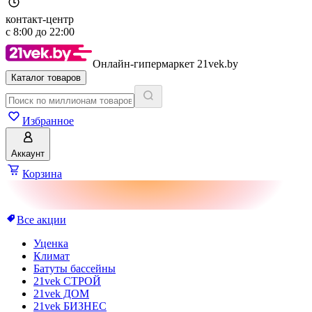
контакт-центр
с
8:00
до
22:00
Онлайн-гипермаркет 21vek.by
Каталог товаров
Избранное
Аккаунт
Корзина
Все акции
Уценка
Климат
Батуты бассейны
21vek СТРОЙ
21vek ДОМ
21vek БИЗНЕС