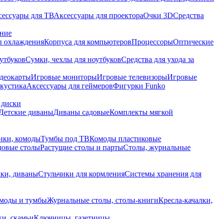
сессуары для ТВ
Аксессуары для проектора
Очки 3D
Средства
ание
 охлаждения
Корпуса для компьютеров
Процессоры
Оптические
утбуков
Сумки, чехлы для ноутбуков
Средства для ухода за
деокарты
Игровые мониторы
Игровые телевизоры
Игровые
акустика
Аксессуары для геймеров
Фигурки Funko
 диски
Детские диваны
Диваны садовые
Комплекты мягкой
ики, комоды
Тумбы под ТВ
Комоды пластиковые
довые столы
Растущие столы и парты
Столы, журнальные
ки, диваны
Стульчики для кормления
Системы хранения для
моды и тумбы
Журнальные столы, столы-книги
Кресла-качалки,
ки, скамьи
Ключницы, газетницы