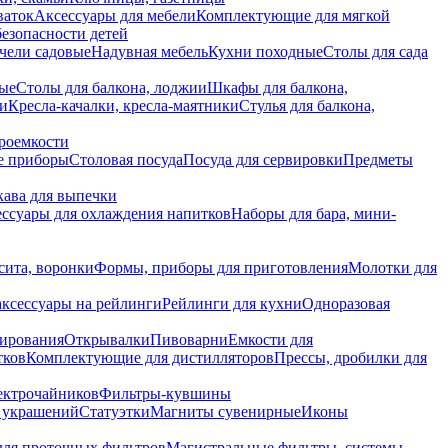
ваток
Аксессуары для мебели
Комплектующие для мягкой
безопасности детей
чели садовые
Надувная мебель
Кухни походные
Столы для сада
вые
Столы для балкона, лоджии
Шкафы для балкона,
ии
Кресла-качалки, кресла-маятники
Стулья для балкона,
роемкости
е приборы
Столовая посуда
Посуда для сервировки
Предметы
укава для выпечки
ссуары для охлаждения напитков
Наборы для бара, мини-
сита, воронки
Формы, приборы для приготовления
Молотки для
аксессуары на рейлинги
Рейлинги для кухни
Одноразовая
вирования
Открывалки
Пивоварни
Емкости для
тков
Комплектующие для дистилляторов
Прессы, дробилки для
лектрочайников
Фильтры-кувшины
я украшений
Статуэтки
Магниты сувенирные
Иконы
ля проточных фильтров
Магистральные фильтры, системы