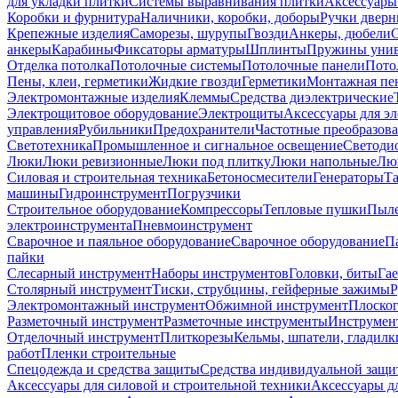
для укладки плитки
Системы выравнивания плитки
Аксессуары
Коробки и фурнитура
Наличники, коробки, доборы
Ручки дверн
Крепежные изделия
Саморезы, шурупы
Гвозди
Анкеры, дюбели
анкеры
Карабины
Фиксаторы арматуры
Шплинты
Пружины унив
Отделка потолка
Потолочные системы
Потолочные панели
Пото
Пены, клеи, герметики
Жидкие гвозди
Герметики
Монтажная пе
Электромонтажные изделия
Клеммы
Средства диэлектрические
Электрощитовое оборудование
Электрощиты
Аксессуары для э
управления
Рубильники
Предохранители
Частотные преобразов
Светотехника
Промышленное и сигнальное освещение
Светоди
Люки
Люки ревизионные
Люки под плитку
Люки напольные
Люк
Силовая и строительная техника
Бетоносмесители
Генераторы
Та
машины
Гидроинструмент
Погрузчики
Строительное оборудование
Компрессоры
Тепловые пушки
Пыле
электроинструмента
Пневмоинструмент
Сварочное и паяльное оборудование
Сварочное оборудование
П
пайки
Слесарный инструмент
Наборы инструментов
Головки, биты
Га
Столярный инструмент
Тиски, струбцины, гейферные зажимы
Р
Электромонтажный инструмент
Обжимной инструмент
Плоског
Разметочный инструмент
Разметочные инструменты
Инструмент
Отделочный инструмент
Плиткорезы
Кельмы, шпатели, гладилк
работ
Пленки строительные
Спецодежда и средства защиты
Средства индивидуальной защ
Аксессуары для силовой и строительной техники
Аксессуары дл