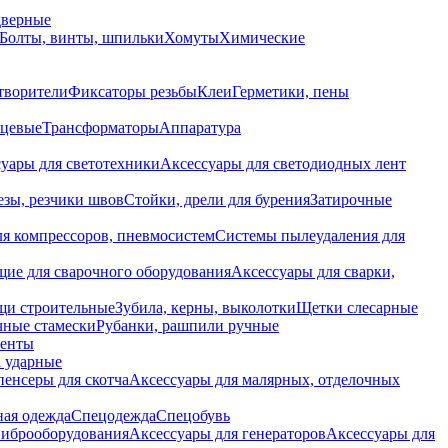
дверные
Болты, винты, шпильки
Хомуты
Химические
творители
Фиксаторы резьбы
Клеи
Герметики, пены
нцевые
Трансформаторы
Аппаратура
уары для светотехники
Аксессуары для светодиодных лент
езы, резчики швов
Стойки, дрели для бурения
Затирочные
ля компрессоров, пневмосистем
Системы пылеудаления для
ие для сварочного оборудования
Аксессуары для сварки,
щи строительные
Зубила, керны, выколотки
Щетки слесарные
чные стамески
Рубанки, рашпили ручные
енты
 ударные
енсеры для скотча
Аксессуары для малярных, отделочных
ная одежда
Спецодежда
Спецобувь
виброоборудования
Аксессуары для генераторов
Аксессуары для