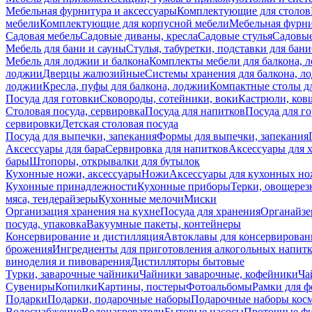
Мебельная фурнитура и аксессуары
Комплектующие для столов
мебели
Комплектующие для корпусной мебели
Мебельная фурн
Садовая мебель
Садовые диваны, кресла
Садовые стулья
Садовые
Мебель для бани и сауны
Стулья, табуретки, подставки для бани
Мебель для лоджии и балкона
Комплекты мебели для балкона, 
лоджии
Дверцы жалюзийные
Системы хранения для балкона, л
лоджии
Кресла, пуфы для балкона, лоджии
Компактные столы дл
Посуда для готовки
Сковороды, сотейники, воки
Кастрюли, ков
Столовая посуда, сервировка
Посуда для напитков
Посуда для г
сервировки
Детская столовая посуда
Посуда для выпечки, запекания
Формы для выпечки, запекания
Аксессуары для бара
Сервировка для напитков
Аксессуары для 
бары
Штопоры, открывалки для бутылок
Кухонные ножи, аксессуары
Ножи
Аксессуары для кухонных н
Кухонные принадлежности
Кухонные приборы
Терки, овощерез
мяса, тендерайзеры
Кухонные мелочи
Миски
Организация хранения на кухне
Посуда для хранения
Органайзе
посуда, упаковка
Вакуумные пакеты, контейнеры
Консервирование и дистилляция
Автоклавы для консервирован
брожения
Ингредиенты для приготовления алкогольных напит
виноделия и пивоварения
Дистилляторы бытовые
Турки, заварочные чайники
Чайники заварочные, кофейники
Ча
Сувениры
Копилки
Картины, постеры
Фотоальбомы
Рамки для ф
Подарки
Подарки, подарочные наборы
Подарочные наборы косм
Водоснабжение
Водонагреватели
Бытовые насосы
Проточные фи