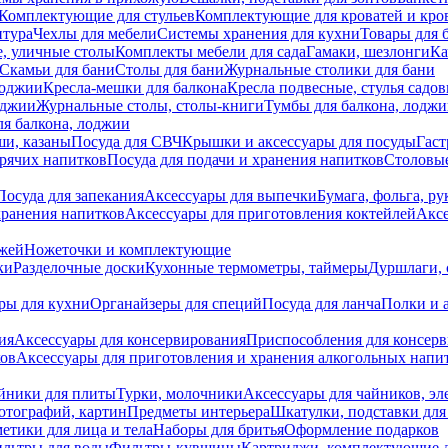
Комплектующие для стульев
Комплектующие для кроватей и кро
итура
Чехлы для мебели
Системы хранения для кухни
Товары для 
, уличные столы
Комплекты мебели для сада
Гамаки, шезлонги
Ка
Скамьи для бани
Столы для бани
Журнальные столики для бани
лоджии
Кресла-мешки для балкона
Кресла подвесные, стулья садо
оджии
Журнальные столы, столы-книги
Тумбы для балкона, лодж
я балкона, лоджии
ши, казаны
Посуда для СВЧ
Крышки и аксессуары для посуды
Гаст
орячих напитков
Посуда для подачи и хранения напитков
Столовы
Посуда для запекания
Аксессуары для выпечки
Бумага, фольга, р
хранения напитков
Аксессуары для приготовления коктейлей
Аксе
ожей
Ножеточки и комплектующие
ки
Разделочные доски
Кухонные термометры, таймеры
Дуршлаги, 
ры для кухни
Органайзеры для специй
Посуда для ланча
Полки и 
ия
Аксессуары для консервирования
Приспособления для консер
ков
Аксессуары для приготовления и хранения алкогольных напи
йники для плиты
Турки, молочники
Аксессуары для чайников, э
отографий, картин
Предметы интерьера
Шкатулки, подставки дл
етики для лица и тела
Наборы для бритья
Оформление подарков
льтры для воды
Фильтры-кувшины
Картриджи, комплектующие д