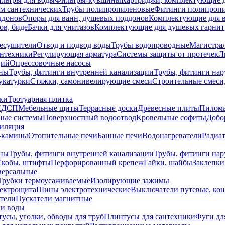
ем сантехнических
Трубы полипропиленовые
Фитинги полипроп
ддонов
Опоры для ванн, душевых поддонов
Комплектующие для 
ов, биде
Бачки для унитазов
Комплектующие для душевых гарнит
есушители
Отвод и подвод воды
Трубы водопроводные
Магистрал
антехники
Регулирующая арматура
Системы защиты от протечек
Л
ций
Опрессовочные насосы
ны
Трубы, фитинги внутренней канализации
Трубы, фитинги на
катурки
Стяжки, самонивелирующие смеси
Строительные смеси,
ки
Тротуарная плитка
ЛДСП
Мебельные щиты
Террасные доски
Древесные плиты
Пилом
ные системы
Поверхностный водоотвод
Кровельные софиты
Добо
тиляция
-камины
Отопительные печи
Банные печи
Водонагреватели
Радиат
ны
Трубы, фитинги внутренней канализации
Трубы, фитинги на
Скобы, штифты
Перфорированный крепеж
Гайки, шайбы
Заклепки
ерсальные
Трубки термоусаживаемые
Изолирующие зажимы
лектрощита
Шины электротехнические
Выключатели путевые, ко
атели
Пускатели магнитные
ки воды
усы, уголки, обводы для труб
Плинтусы для сантехники
Фуги дл