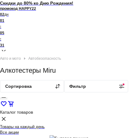
Скидки до 80% ко Дню Рождения!
промокод HAPPY22
02
дн
01
:
05
:
31
Авто и мото
Автобезопасность
Алкотестеры Miru
Сортировка
Фильтр
Каталог товаров
Товары на каждый день
Все акции