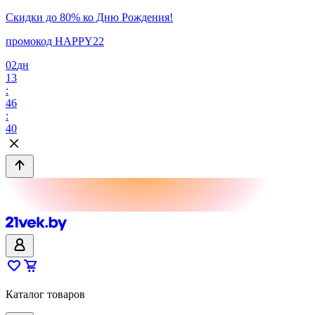
Скидки до 80% ко Дню Рождения!
промокод HAPPY22
02
дн
13
:
46
:
40
Каталог товаров