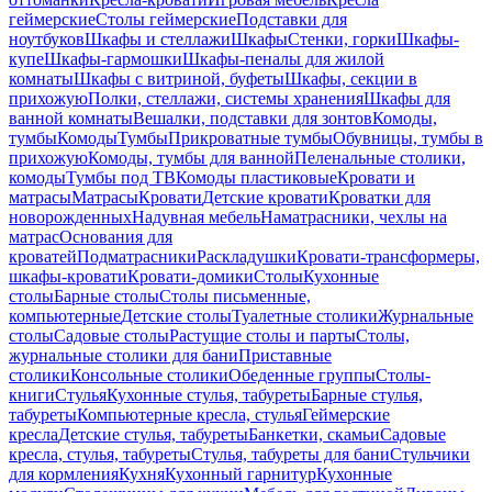
геймерские
Столы геймерские
Подставки для
ноутбуков
Шкафы и стеллажи
Шкафы
Стенки, горки
Шкафы-
купе
Шкафы-гармошки
Шкафы-пеналы для жилой
комнаты
Шкафы с витриной, буфеты
Шкафы, секции в
прихожую
Полки, стеллажи, системы хранения
Шкафы для
ванной комнаты
Вешалки, подставки для зонтов
Комоды,
тумбы
Комоды
Тумбы
Прикроватные тумбы
Обувницы, тумбы в
прихожую
Комоды, тумбы для ванной
Пеленальные столики,
комоды
Тумбы под ТВ
Комоды пластиковые
Кровати и
матрасы
Матрасы
Кровати
Детские кровати
Кроватки для
новорожденных
Надувная мебель
Наматрасники, чехлы на
матрас
Основания для
кроватей
Подматрасники
Раскладушки
Кровати-трансформеры,
шкафы-кровати
Кровати-домики
Столы
Кухонные
столы
Барные столы
Столы письменные,
компьютерные
Детские столы
Туалетные столики
Журнальные
столы
Садовые столы
Растущие столы и парты
Столы,
журнальные столики для бани
Приставные
столики
Консольные столики
Обеденные группы
Столы-
книги
Стулья
Кухонные стулья, табуреты
Барные стулья,
табуреты
Компьютерные кресла, стулья
Геймерские
кресла
Детские стулья, табуреты
Банкетки, скамьи
Садовые
кресла, стулья, табуреты
Стулья, табуреты для бани
Стульчики
для кормления
Кухня
Кухонный гарнитур
Кухонные