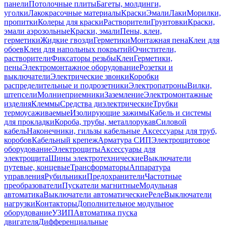
панели
Потолочные плиты
Багеты, молдинги,
уголки
Лакокрасочные материалы
Краски
Эмали
Лаки
Морилки,
пропитки
Колеры для краски
Растворители
Грунтовки
Краски,
эмали аэрозольные
Краски, эмали
Пены, клеи,
герметики
Жидкие гвозди
Герметики
Монтажная пена
Клеи для
обоев
Клеи для напольных покрытий
Очистители,
растворители
Фиксаторы резьбы
Клеи
Герметики,
пены
Электромонтажное оборудование
Розетки и
выключатели
Электрические звонки
Коробки
распределительные и подрозетники
Электропатроны
Вилки,
штепсели
Молниеприемники
Заземление
Электромонтажные
изделия
Клеммы
Средства диэлектрические
Трубки
термоусаживаемые
Изолирующие зажимы
Кабель и системы
для прокладки
Короба, трубы, металлорукав
Силовой
кабель
Наконечники, гильзы кабельные
Аксессуары для труб,
коробов
Кабельный крепеж
Арматура СИП
Электрощитовое
оборудование
Электрощиты
Аксессуары для
электрощита
Шины электротехнические
Выключатели
путевые, концевые
Трансформаторы
Аппаратура
управления
Рубильники
Предохранители
Частотные
преобразователи
Пускатели магнитные
Модульная
автоматика
Выключатели автоматические
Реле
Выключатели
нагрузки
Контакторы
Дополнительное модульное
оборудование
УЗИП
Автоматика пуска
двигателя
Дифференциальные