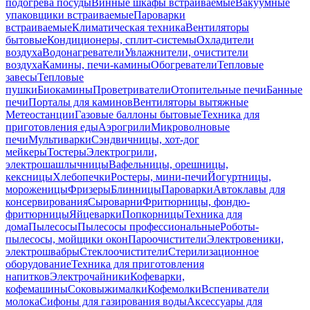
подогрева посуды
Винные шкафы встраиваемые
Вакуумные
упаковщики встраиваемые
Пароварки
встраиваемые
Климатическая техника
Вентиляторы
бытовые
Кондиционеры, сплит-системы
Охладители
воздуха
Водонагреватели
Увлажнители, очистители
воздуха
Камины, печи-камины
Обогреватели
Тепловые
завесы
Тепловые
пушки
Биокамины
Проветриватели
Отопительные печи
Банные
печи
Порталы для каминов
Вентиляторы вытяжные
Метеостанции
Газовые баллоны бытовые
Техника для
приготовления еды
Аэрогрили
Микроволновые
печи
Мультиварки
Сэндвичницы, хот-дог
мейкеры
Тостеры
Электрогрили,
электрошашлычницы
Вафельницы, орешницы,
кексницы
Хлебопечки
Ростеры, мини-печи
Йогуртницы,
мороженицы
Фризеры
Блинницы
Пароварки
Автоклавы для
консервирования
Сыроварни
Фритюрницы, фондю-
фритюрницы
Яйцеварки
Попкорницы
Техника для
дома
Пылесосы
Пылесосы профессиональные
Роботы-
пылесосы, мойщики окон
Пароочистители
Электровеники,
электрошвабры
Стеклоочистители
Стерилизационное
оборудование
Техника для приготовления
напитков
Электрочайники
Кофеварки,
кофемашины
Соковыжималки
Кофемолки
Вспениватели
молока
Сифоны для газирования воды
Аксессуары для