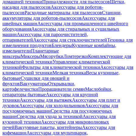
домашней техники
Принадлежности для пылесосов
Щетки,
насадки для пылесосов
Аксессуары для роботов-
пылесосов
Расходные материалы для пылесосов
Станции,
аккумуляторы для роботов-пылесосов
Аксессуары для
швейных машин
Аксессуары для промышленного швейного
оборудования
Аксессуары для стиральных и сушильных
машин
Аксессуары для пароочистителей,
отпаривателей
Аксессуары для стеклоочистителей
Техника для
измельчения продуктов
Блендеры
Кухонные комбайны,
измельчители
Планетарные
миксеры
Миксеры
Мясорубки
Ломтерезки
Комплектующие для
климатической техники
Управление климатической
техникой
Фильтры для климатической техники
Аксессуары для
климатической техники
Мелкая техника
Весы кухонные,
бытовые
Сушилки для овощей и
фруктов
Вакууматоры
Открывалки,
картофелечистки
Проращиватели семян
Маслобойки,
сепараторы бытовые
Аксессуары для крупной
техники
Аксессуары для вытяжек
Аксессуары для плит и
духовок
Аксессуары для холодильников
Аксессуары для
посудомоечных машин
Средства для посудомоечных
машин
Средства для ухода за техникой
Аксессуары для
кухонной техники
Аксессуары для микроволновых
печей
Вакуумные пакеты, контейнеры
Аксессуары для
кофемашин
Аксессуары для мультиварок,