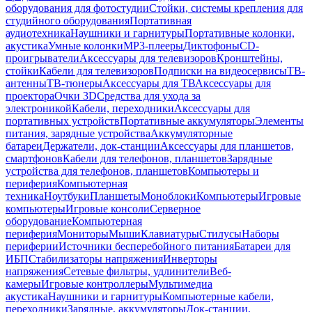
оборудования для фотостудии
Стойки, системы крепления для
студийного оборудования
Портативная
аудиотехника
Наушники и гарнитуры
Портативные колонки,
акустика
Умные колонки
MP3-плееры
Диктофоны
CD-
проигрыватели
Аксессуары для телевизоров
Кронштейны,
стойки
Кабели для телевизоров
Подписки на видеосервисы
ТВ-
антенны
ТВ-тюнеры
Аксессуары для ТВ
Аксессуары для
проектора
Очки 3D
Средства для ухода за
электроникой
Кабели, переходники
Аксессуары для
портативных устройств
Портативные аккумуляторы
Элементы
питания, зарядные устройства
Аккумуляторные
батареи
Держатели, док-станции
Аксессуары для планшетов,
смартфонов
Кабели для телефонов, планшетов
Зарядные
устройства для телефонов, планшетов
Компьютеры и
периферия
Компьютерная
техника
Ноутбуки
Планшеты
Моноблоки
Компьютеры
Игровые
компьютеры
Игровые консоли
Серверное
оборудование
Компьютерная
периферия
Мониторы
Мыши
Клавиатуры
Стилусы
Наборы
периферии
Источники бесперебойного питания
Батареи для
ИБП
Стабилизаторы напряжения
Инверторы
напряжения
Сетевые фильтры, удлинители
Веб-
камеры
Игровые контроллеры
Мультимедиа
акустика
Наушники и гарнитуры
Компьютерные кабели,
переходники
Зарядные, аккумуляторы
Док-станции,