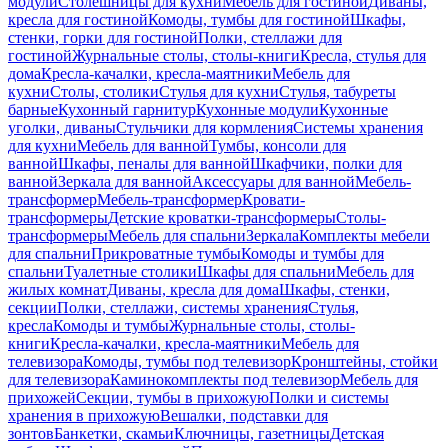
модули
Столешницы для кухни
Мебель для гостиной
Диваны,
кресла для гостиной
Комоды, тумбы для гостиной
Шкафы,
стенки, горки для гостиной
Полки, стеллажи для
гостиной
Журнальные столы, столы-книги
Кресла, стулья для
дома
Кресла-качалки, кресла-маятники
Мебель для
кухни
Столы, столики
Стулья для кухни
Стулья, табуреты
барные
Кухонный гарнитур
Кухонные модули
Кухонные
уголки, диваны
Стульчики для кормления
Системы хранения
для кухни
Мебель для ванной
Тумбы, консоли для
ванной
Шкафы, пеналы для ванной
Шкафчики, полки для
ванной
Зеркала для ванной
Аксессуары для ванной
Мебель-
трансформер
Мебель-трансформер
Кровати-
трансформеры
Детские кроватки-трансформеры
Столы-
трансформеры
Мебель для спальни
Зеркала
Комплекты мебели
для спальни
Прикроватные тумбы
Комоды и тумбы для
спальни
Туалетные столики
Шкафы для спальни
Мебель для
жилых комнат
Диваны, кресла для дома
Шкафы, стенки,
секции
Полки, стеллажи, системы хранения
Стулья,
кресла
Комоды и тумбы
Журнальные столы, столы-
книги
Кресла-качалки, кресла-маятники
Мебель для
телевизора
Комоды, тумбы под телевизор
Кронштейны, стойки
для телевизора
Каминокомплекты под телевизор
Мебель для
прихожей
Секции, тумбы в прихожую
Полки и системы
хранения в прихожую
Вешалки, подставки для
зонтов
Банкетки, скамьи
Ключницы, газетницы
Детская