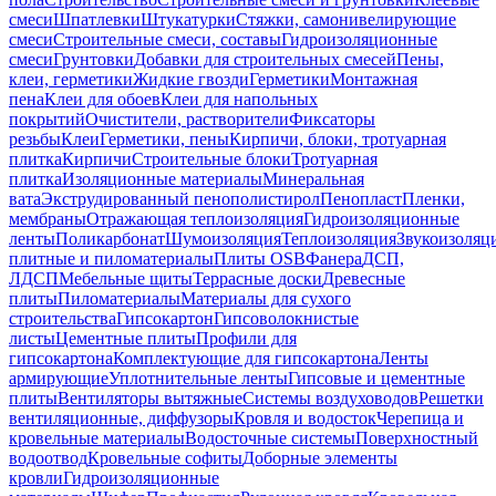
смеси
Шпатлевки
Штукатурки
Стяжки, самонивелирующие
смеси
Строительные смеси, составы
Гидроизоляционные
смеси
Грунтовки
Добавки для строительных смесей
Пены,
клеи, герметики
Жидкие гвозди
Герметики
Монтажная
пена
Клеи для обоев
Клеи для напольных
покрытий
Очистители, растворители
Фиксаторы
резьбы
Клеи
Герметики, пены
Кирпичи, блоки, тротуарная
плитка
Кирпичи
Строительные блоки
Тротуарная
плитка
Изоляционные материалы
Минеральная
вата
Экструдированный пенополистирол
Пенопласт
Пленки,
мембраны
Отражающая теплоизоляция
Гидроизоляционные
ленты
Поликарбонат
Шумоизоляция
Теплоизоляция
Звукоизоляц
плитные и пиломатериалы
Плиты OSB
Фанера
ДСП,
ЛДСП
Мебельные щиты
Террасные доски
Древесные
плиты
Пиломатериалы
Материалы для сухого
строительства
Гипсокартон
Гипсоволокнистые
листы
Цементные плиты
Профили для
гипсокартона
Комплектующие для гипсокартона
Ленты
армирующие
Уплотнительные ленты
Гипсовые и цементные
плиты
Вентиляторы вытяжные
Системы воздуховодов
Решетки
вентиляционные, диффузоры
Кровля и водосток
Черепица и
кровельные материалы
Водосточные системы
Поверхностный
водоотвод
Кровельные софиты
Доборные элементы
кровли
Гидроизоляционные