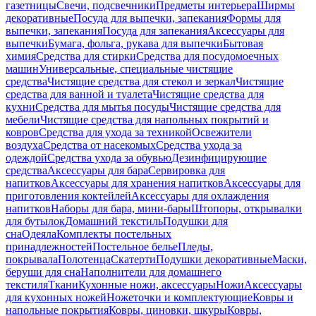
газетницы
Свечи, подсвечники
Предметы интерьера
Ширмы
декоративные
Посуда для выпечки, запекания
Формы для
выпечки, запекания
Посуда для запекания
Аксессуары для
выпечки
Бумага, фольга, рукава для выпечки
Бытовая
химия
Средства для стирки
Средства для посудомоечных
машин
Универсальные, специальные чистящие
средства
Чистящие средства для стекол и зеркал
Чистящие
средства для ванной и туалета
Чистящие средства для
кухни
Средства для мытья посуды
Чистящие средства для
мебели
Чистящие средства для напольных покрытий и
ковров
Средства для ухода за техникой
Освежители
воздуха
Средства от насекомых
Средства ухода за
одеждой
Средства ухода за обувью
Дезинфицирующие
средства
Аксессуары для бара
Сервировка для
напитков
Аксессуары для хранения напитков
Аксессуары для
приготовления коктейлей
Аксессуары для охлаждения
напитков
Наборы для бара, мини-бары
Штопоры, открывалки
для бутылок
Домашний текстиль
Подушки для
сна
Одеяла
Комплекты постельных
принадлежностей
Постельное белье
Пледы,
покрывала
Полотенца
Скатерти
Подушки декоративные
Маски,
беруши для сна
Наполнители для домашнего
текстиля
Ткани
Кухонные ножи, аксессуары
Ножи
Аксессуары
для кухонных ножей
Ножеточки и комплектующие
Ковры и
напольные покрытия
Ковры, циновки, шкуры
Ковры,