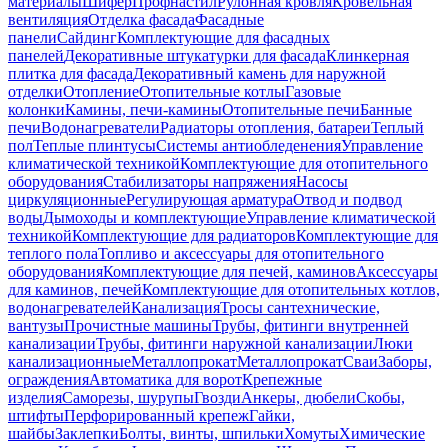
материалы
Шифер
Профнастил
Рулонная кровля
Кровельная
вентиляция
Отделка фасада
Фасадные
панели
Сайдинг
Комплектующие для фасадных
панелей
Декоративные штукатурки для фасада
Клинкерная
плитка для фасада
Декоративный камень для наружной
отделки
Отопление
Отопительные котлы
Газовые
колонки
Камины, печи-камины
Отопительные печи
Банные
печи
Водонагреватели
Радиаторы отопления, батареи
Теплый
пол
Теплые плинтусы
Системы антиобледенения
Управление
климатической техникой
Комплектующие для отопительного
оборудования
Стабилизаторы напряжения
Насосы
циркуляционные
Регулирующая арматура
Отвод и подвод
воды
Дымоходы и комплектующие
Управление климатической
техникой
Комплектующие для радиаторов
Комплектующие для
теплого пола
Топливо и аксессуары для отопительного
оборудования
Комплектующие для печей, каминов
Аксессуары
для каминов, печей
Комплектующие для отопительных котлов,
водонагревателей
Канализация
Тросы сантехнические,
вантузы
Прочистные машины
Трубы, фитинги внутренней
канализации
Трубы, фитинги наружной канализации
Люки
канализационные
Металлопрокат
Металлопрокат
Сваи
Заборы,
ограждения
Автоматика для ворот
Крепежные
изделия
Саморезы, шурупы
Гвозди
Анкеры, дюбели
Скобы,
штифты
Перфорированный крепеж
Гайки,
шайбы
Заклепки
Болты, винты, шпильки
Хомуты
Химические