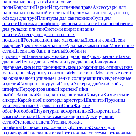
напольные покрытия
Виниловые
полы
Ковролин
Паркет
Искусственная трава
Аксессуары для
напольных покрытий и плитки
Подложка
Плинтусы, уголки,
обводы для труб
Плинтусы для сантехники
Фуги для
плитки
Порожки, профили для пола и плитки
Приспособления
для укладки плитки
Системы выравнивания
плитки
Аксессуары для напольных
покрытий
Реставрационные материалы
Двери и арки
Двери
входные
Двери межкомнатные
Арки межкомнатные
Москитные
сетки
Двери для бани и сауны
Коробки и
фурнитура
Наличники, коробки, доборы
Ручки дверные
Замки
дверные
Петли дверные
Фурнитура дверная
Доводчики
дверные
Окна и подоконники
Окна
Подоконники, отливы
Окна
мансардные
Фурнитура оконная
Мягкие окна
Москитные сетки
на окна
Жалюзи уличные
Пленки солнцезащитные
Крепежные
изделия
Саморезы, шурупы
Гвозди
Анкеры, дюбели
Скобы,
штифты
Перфорированный крепеж
Гайки,
шайбы
Заклепки
Болты, винты, шпильки
Хомуты
Химические
анкеры
Карабины
Фиксаторы арматуры
Шплинты
Пружины
универсальные
Отделка стен
Обои
Жидкие
обои
Фотообои
Штукатурки декоративные
Декоративный
камень
Скинали
Пленки самоклеящиеся
Армирующие
сетки
Стеновые панели
Уголки, маяки,
профили
Вагонка
Стеклохолсты, флизелин
Экраны для
радиаторов
Отделка потолка
Потолочные системы
Потолочные