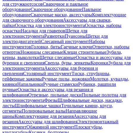
для стружкоотсосов
Сварочное и паяльное
оборудование
Сварочное оборудование
Паяльное
оборудование
Сварочные маски, аксессуары
Комплектующие
для сварочного оборудования
Аксессуары для сварки,
пайки
Оснастка для электроинструмента
Оснастка, наборы
оснастки
Насадки для граверов
Щетки для
электроинструмента
Развертки
Пуансоны
Щетки для
электродвигателей
Слесарный инструмент
Наборы
инструментов
Головки, биты
Гаечные ключи
Отвертки, наборы
отверток
Ножницы слесарные
Клещи строительные
Зубила,
керны, выколотки
Щетки слесарные
Оснастка и аксессуары для
бурения и сверления
Сверла, буры, зенкеры
Коронки
Зубила для
электроинструмента
Аксессуары для бурения и
сверления
Столярный инструмент
Тиски, струбцины,
гейферные зажимы
Ручные пилы, ножовки
Молотки, кувалды,
киянки
Напильники
Ручные стамески
Рубанки, рашпили
ручные
Оснастка и аксессуары для резания и
шлифования
Отрезные, пильные диски
Пильные полотна для
электроинструмента
Фрезы
Шлифовальные диски, насадки,
листы
Шлифовальные чашки
Точильные камни, круги,
сегменты
Полировальные валы
Направляющие
шины
Комплектующие для резания
Аксессуары для
резания
Аксессуары для шлифования
Электромонтажный
инструмент
Обжимной инструмент
Плоскогубцы,
круглогубцы
Кусачки, болторезы,