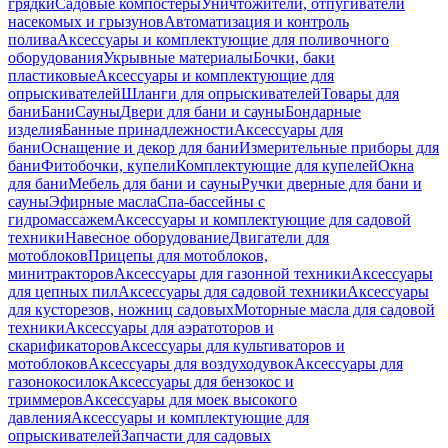
грядки
Садовые компостеры
Уничтожители, отпугиватели
насекомых и грызунов
Автоматизация и контроль
полива
Аксессуары и комплектующие для поливочного
оборудования
Укрывные материалы
Бочки, баки
пластиковые
Аксессуары и комплектующие для
опрыскивателей
Шланги для опрыскивателей
Товары для
бани
Бани
Сауны
Двери для бани и сауны
Бондарные
изделия
Банные принадлежности
Аксессуары для
бани
Оснащение и декор для бани
Измерительные приборы для
бани
Фитобочки, купели
Комплектующие для купелей
Окна
для бани
Мебель для бани и сауны
Ручки дверные для бани и
сауны
Эфирные масла
Спа-бассейны с
гидромассажем
Аксессуары и комплектующие для садовой
техники
Навесное оборудование
Двигатели для
мотоблоков
Прицепы для мотоблоков,
минитракторов
Аксессуары для газонной техники
Аксессуары
для цепных пил
Аксессуары для садовой техники
Аксессуары
для кусторезов, ножниц садовых
Моторные масла для садовой
техники
Аксессуары для аэратоторов и
скарификаторов
Аксессуары для культиваторов и
мотоблоков
Аксессуары для воздуходувок
Аксессуары для
газонокосилок
Аксессуары для бензокос и
триммеров
Аксессуары для моек высокого
давления
Аксессуары и комплектующие для
опрыскивателей
Запчасти для садовых