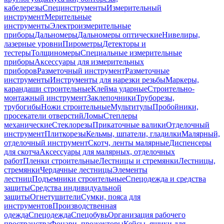
кабелерезы
Специнструменты
Измерительный
инструмент
Мерительные
инструменты
Электроизмерительные
приборы
Дальномеры
Дальномеры оптические
Нивелиры,
лазерные уровни
Пирометры
Детекторы и
тестеры
Толщиномеры
Специальные измерительные
приборы
Аксессуары для измерительных
приборов
Разметочный инструмент
Разметочные
инструменты
Инструменты для нарезки резьбы
Маркеры,
карандаши строительные
Клейма ударные
Строительно-
монтажный инструмент
Заклепочники
Труборезы,
трубогибы
Ножи строительные
Мультитулы
Пробойники,
просекатели отверстий
Ломы
Степлеры
механические
Стеклорезы
Прикаточные валики
Отделочный
инструмент
Плиткорезы
Кельмы, шпатели, гладилки
Малярный,
отделочный инструмент
Скотч, ленты малярные
Диспенсеры
для скотча
Аксессуары для малярных, отделочных
работ
Пленки строительные
Лестницы и стремянки
Лестницы,
стремянки
Чердачные лестницы
Элементы
лестниц
Подъемники строительные
Спецодежда и средства
защиты
Средства индивидуальной
защиты
Огнетушители
Сумки, пояса для
инструментов
Производственная
одежда
Спецодежда
Спецобувь
Организация рабочего
пространства
Фонари, прожекторы
Кейсы, ящики для