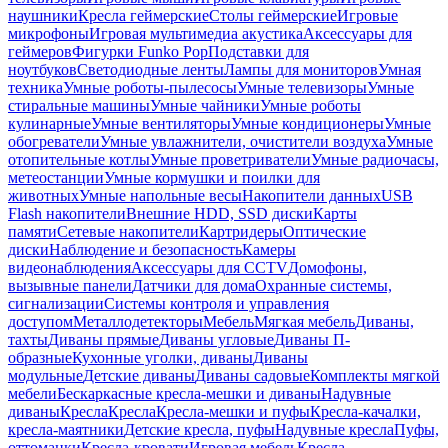
наушники
Кресла геймерские
Столы геймерские
Игровые
микрофоны
Игровая мультимедиа акустика
Аксессуары для
геймеров
Фигурки Funko Pop
Подставки для
ноутбуков
Светодиодные ленты
Лампы для мониторов
Умная
техника
Умные роботы-пылесосы
Умные телевизоры
Умные
стиральные машины
Умные чайники
Умные роботы
кулинарные
Умные вентиляторы
Умные кондиционеры
Умные
обогреватели
Умные увлажнители, очистители воздуха
Умные
отопительные котлы
Умные проветриватели
Умные радиочасы,
метеостанции
Умные кормушки и поилки для
животных
Умные напольные весы
Накопители данных
USB
Flash накопители
Внешние HDD, SSD диски
Карты
памяти
Сетевые накопители
Картридеры
Оптические
диски
Наблюдение и безопасность
Камеры
видеонаблюдения
Аксессуары для CCTV
Домофоны,
вызывные панели
Датчики для дома
Охранные системы,
сигнализации
Системы контроля и управления
доступом
Металлодетекторы
Мебель
Мягкая мебель
Диваны,
тахты
Диваны прямые
Диваны угловые
Диваны П-
образные
Кухонные уголки, диваны
Диваны
модульные
Детские диваны
Диваны садовые
Комплекты мягкой
мебели
Бескаркасные кресла-мешки и диваны
Надувные
диваны
Кресла
Кресла
Кресла-мешки и пуфы
Кресла-качалки,
кресла-маятники
Детские кресла, пуфы
Надувные кресла
Пуфы,
оттоманки
Кресла-кровати
Игровая мебель
Кресла