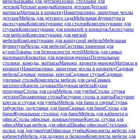
мебель
Шкафы для детской
Полки, стеллажи для
детской
Детские комоды
Кровати детские
Детские
матрасы
Матрасы в кроватку
Наматрасники, защитные чехлы
детские
Мебель для детского сада
Мебельная фурнитура и
аксессуары
Комплектующие для столов
Комплектующие для
стульев
Комплектующие для кроватей и кроваток
Аксессуары
для мебели
Комплектующие для мягкой
мебели
Комплектующие для корпусной мебели
Мебельная
фурнитура
Чехлы для мебели
Системы хранения для
кухни
Товары для безопасности детей
Мебель для самых
маленьких
Кроватки для новорожденных
Пеленальные
столики, комоды, матрасы
Манежи, кровати-манежи
Матрасы в
кроватку
Наматрасники, защитные чехлы в кроватку
Садовая
мебель
Садовые диваны, кресла
Садовые стулья
Садовые,
уличные столы
Комплекты мебели для сада
Гамаки,
шезлонги
Качели садовые
Надувная мебель
Кухни
походные
Столы для сада
Мебель для учебы
Столы, стулья
детские
Письменные столы
Растущие столы и парты
Растущие
кресла и стулья для учебы
Мебель для бани и сауны
Стулья,
табуретки, подставки для бани
Скамьи для бани
Столы для
бани
Журнальные столики для бани
Мебель для кабинета и
офиса
Столы офисные, компьютерные
Кресла, стулья для
офиса
Мягкая мебель для офиса
Шкафы офисные
Стеллажи,
полки для документов
Офисные тумбы
Комплекты мебели для
кабинета
Мебель для лоджии и балкона
Комплекты мебели для