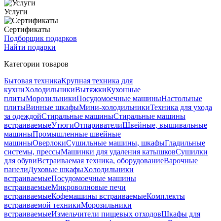
Услуги
Сертификаты
Подборщик подарков
Найти подарки
Категории товаров
Бытовая техника
Крупная техника для
кухни
Холодильники
Вытяжки
Кухонные
плиты
Морозильники
Посудомоечные машины
Настольные
плиты
Винные шкафы
Мини-холодильники
Техника для ухода
за одеждой
Стиральные машины
Стиральные машины
встраиваемые
Утюги
Отпариватели
Швейные, вышивальные
машины
Промышленные швейные
машины
Оверлоки
Сушильные машины, шкафы
Гладильные
системы, прессы
Машинки для удаления катышков
Сушилки
для обуви
Встраиваемая техника, оборудование
Варочные
панели
Духовые шкафы
Холодильники
встраиваемые
Посудомоечные машины
встраиваемые
Микроволновые печи
встраиваемые
Кофемашины встраиваемые
Комплекты
встраиваемой техники
Морозильники
встраиваемые
Измельчители пищевых отходов
Шкафы для