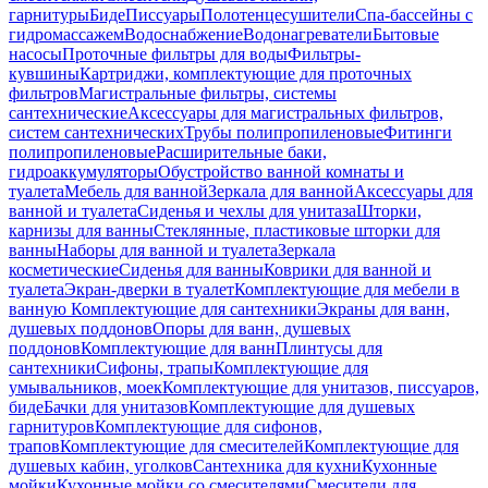
гарнитуры
Биде
Писсуары
Полотенцесушители
Спа-бассейны с
гидромассажем
Водоснабжение
Водонагреватели
Бытовые
насосы
Проточные фильтры для воды
Фильтры-
кувшины
Картриджи, комплектующие для проточных
фильтров
Магистральные фильтры, системы
сантехнические
Аксессуары для магистральных фильтров,
систем сантехнических
Трубы полипропиленовые
Фитинги
полипропиленовые
Расширительные баки,
гидроаккумуляторы
Обустройство ванной комнаты и
туалета
Мебель для ванной
Зеркала для ванной
Аксессуары для
ванной и туалета
Сиденья и чехлы для унитаза
Шторки,
карнизы для ванны
Стеклянные, пластиковые шторки для
ванны
Наборы для ванной и туалета
Зеркала
косметические
Сиденья для ванны
Коврики для ванной и
туалета
Экран-дверки в туалет
Комплектующие для мебели в
ванную
Комплектующие для сантехники
Экраны для ванн,
душевых поддонов
Опоры для ванн, душевых
поддонов
Комплектующие для ванн
Плинтусы для
сантехники
Сифоны, трапы
Комплектующие для
умывальников, моек
Комплектующие для унитазов, писсуаров,
биде
Бачки для унитазов
Комплектующие для душевых
гарнитуров
Комплектующие для сифонов,
трапов
Комплектующие для смесителей
Комплектующие для
душевых кабин, уголков
Сантехника для кухни
Кухонные
мойки
Кухонные мойки со смесителями
Смесители для