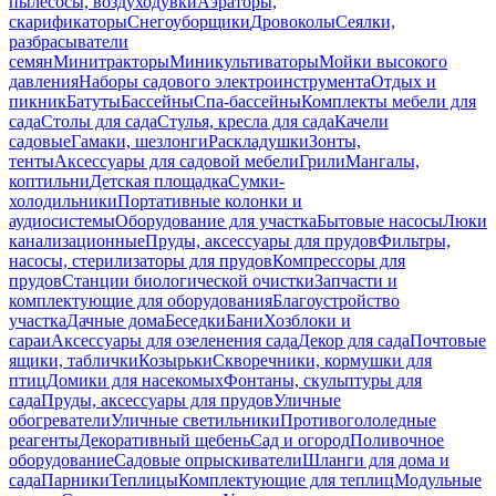
пылесосы, воздуходувки
Аэраторы,
скарификаторы
Снегоуборщики
Дровоколы
Сеялки,
разбрасыватели
семян
Минитракторы
Миникультиваторы
Мойки высокого
давления
Наборы садового электроинструмента
Отдых и
пикник
Батуты
Бассейны
Спа-бассейны
Комплекты мебели для
сада
Столы для сада
Стулья, кресла для сада
Качели
садовые
Гамаки, шезлонги
Раскладушки
Зонты,
тенты
Аксессуары для садовой мебели
Грили
Мангалы,
коптильни
Детская площадка
Сумки-
холодильники
Портативные колонки и
аудиосистемы
Оборудование для участка
Бытовые насосы
Люки
канализационные
Пруды, аксессуары для прудов
Фильтры,
насосы, стерилизаторы для прудов
Компрессоры для
прудов
Станции биологической очистки
Запчасти и
комплектующие для оборудования
Благоустройство
участка
Дачные дома
Беседки
Бани
Хозблоки и
сараи
Аксессуары для озеленения сада
Декор для сада
Почтовые
ящики, таблички
Козырьки
Скворечники, кормушки для
птиц
Домики для насекомых
Фонтаны, скульптуры для
сада
Пруды, аксессуары для прудов
Уличные
обогреватели
Уличные светильники
Противогололедные
реагенты
Декоративный щебень
Сад и огород
Поливочное
оборудование
Садовые опрыскиватели
Шланги для дома и
сада
Парники
Теплицы
Комплектующие для теплиц
Модульные