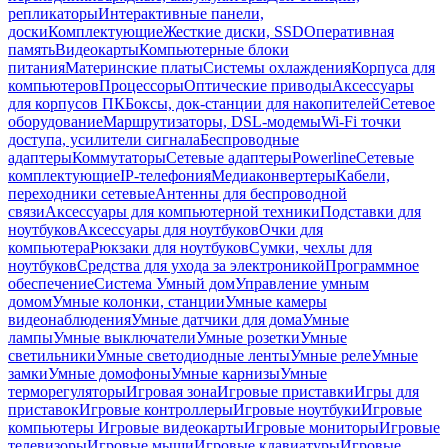
репликаторы
Интерактивные панели,
доски
Комплектующие
Жесткие диски, SSD
Оперативная
память
Видеокарты
Компьютерные блоки
питания
Материнские платы
Системы охлаждения
Корпуса для
компьютеров
Процессоры
Оптические приводы
Аксессуары
для корпусов ПК
Боксы, док-станции для накопителей
Сетевое
оборудование
Маршрутизаторы, DSL-модемы
Wi-Fi точки
доступа, усилители сигнала
Беспроводные
адаптеры
Коммутаторы
Сетевые адаптеры
Powerline
Сетевые
комплектующие
IP-телефония
Медиаконвертеры
Кабели,
переходники сетевые
Антенны для беспроводной
связи
Аксессуары для компьютерной техники
Подставки для
ноутбуков
Аксессуары для ноутбуков
Очки для
компьютера
Рюкзаки для ноутбуков
Сумки, чехлы для
ноутбуков
Средства для ухода за электроникой
Программное
обеспечение
Система Умный дом
Управление умным
домом
Умные колонки, станции
Умные камеры
видеонаблюдения
Умные датчики для дома
Умные
лампы
Умные выключатели
Умные розетки
Умные
светильники
Умные светодиодные ленты
Умные реле
Умные
замки
Умные домофоны
Умные карнизы
Умные
терморегуляторы
Игровая зона
Игровые приставки
Игры для
приставок
Игровые контроллеры
Игровые ноутбуки
Игровые
компьютеры
Игровые видеокарты
Игровые мониторы
Игровые
телевизоры
Игровые мыши
Игровые клавиатуры
Игровые