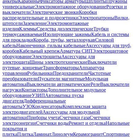
анкеры
Карабины
Фиксаторы арматуры
Шплинты
Пружины
универсальные
Электромонтажное оборудование
Розетки и
выключатели
Электрические звонки
Коробки
распределительные и подрозетники
Электропатроны
Вилки,
штепсели
Заземление
Электромонтажные
изделия
Клеммы
Средства диэлектрические
Трубки
термоусаживаемые
Изолирующие зажимы
Кабель и системы
для прокладки
Короба, трубы, металлорукав
Силовой
кабель
Наконечники, гильзы кабельные
Аксессуары для труб,
коробов
Кабельный крепеж
Арматура СИП
Электрощитовое
оборудование
Электрощиты
Аксессуары для
электрощита
Шины электротехнические
Выключатели
путевые, концевые
Трансформаторы
Аппаратура
управления
Рубильники
Предохранители
Частотные
преобразователи
Пускатели магнитные
Модульная
автоматика
Выключатели автоматические
Реле
Выключатели
нагрузки
Контакторы
Дополнительное модульное
оборудование
УЗИП
Автоматика пуска
двигателя
Дифференциальные
автоматы
УЗО
Конденсаторы
Комплексная защита
электродвигателей
Аксессуары для модульной
автоматики
Приборы учета
Счетчики газа
Счетчики
электроэнергии
Счетчики воды
Ремонт и отделка
Напольные
покрытия и
плитка
Плитка
Ламинат
Линолеум
Керамогранит
Спортивные