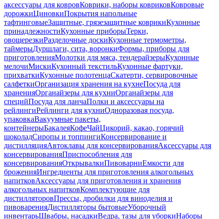
аксессуары для ковров
Коврики, наборы ковриков
Ковровые
дорожки
Циновки
Покрытия напольные
тафтинговые
Защитные, грязезащитные коврики
Кухонные
принадлежности
Кухонные приборы
Терки,
овощерезки
Разделочные доски
Кухонные термометры,
таймеры
Дуршлаги, сита, воронки
Формы, приборы для
приготовления
Молотки для мяса, тендерайзеры
Кухонные
мелочи
Миски
Кухонный текстиль
Кухонные фартуки,
прихватки
Кухонные полотенца
Скатерти, сервировочные
салфетки
Организация хранения на кухне
Посуда для
хранения
Органайзеры для кухни
Органайзеры для
специй
Посуда для ланча
Полки и аксессуары на
рейлинги
Рейлинги для кухни
Одноразовая посуда,
упаковка
Вакуумные пакеты,
контейнеры
Бакалея
Кофе
Чай
Цикорий, какао, горячий
шоколад
Сиропы и топпинги
Консервирование и
дистилляция
Автоклавы для консервирования
Аксессуары для
консервирования
Приспособления для
консервирования
Открывалки
Пивоварни
Емкости для
брожения
Ингредиенты для приготовления алкогольных
напитков
Аксессуары для приготовления и хранения
алкогольных напитков
Комплектующие для
дистилляторов
Прессы, дробилки для виноделия и
пивоварения
Дистилляторы бытовые
Уборочный
инвентарь
Швабры, насадки
Ведра, тазы для уборки
Наборы