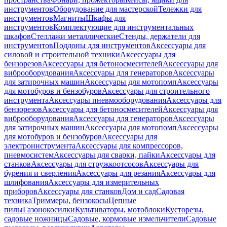
инструментов
Оборудование для мастерской
Тележки для
инструментов
Магниты
Шкафы для
инструментов
Комплектующие для инструментальных
шкафов
Стеллажи металлические
Стенды, держатели для
инструментов
Поддоны для инструментов
Аксессуары для
силовой и строительной техники
Аксессуары для
бензорезов
Аксессуары для бетоносмесителей
Аксессуары для
виброоборудования
Аксессуары для генераторов
Аксессуары
для затирочных машин
Аксессуары для мотопомп
Аксессуары
для мотобуров и бензобуров
Аксессуары для строительного
инструмента
Аксессуары пневмооборудования
Аксессуары для
бензорезов
Аксессуары для бетоносмесителей
Аксессуары для
виброоборудования
Аксессуары для генераторов
Аксессуары
для затирочных машин
Аксессуары для мотопомп
Аксессуары
для мотобуров и бензобуров
Аксессуары для
электроинструмента
Аксессуары для компрессоров,
пневмосистем
Аксессуары для сварки, пайки
Аксессуары для
станков
Аксессуары для стружкоотсосов
Аксессуары для
бурения и сверления
Аксессуары для резания
Аксессуары для
шлифования
Аксессуары для измерительных
приборов
Аксессуары для станков
Дом и сад
Садовая
техника
Триммеры, бензокосы
Цепные
пилы
Газонокосилки
Культиваторы, мотоблоки
Кусторезы,
садовые ножницы
Садовые, кормовые измельчители
Садовые