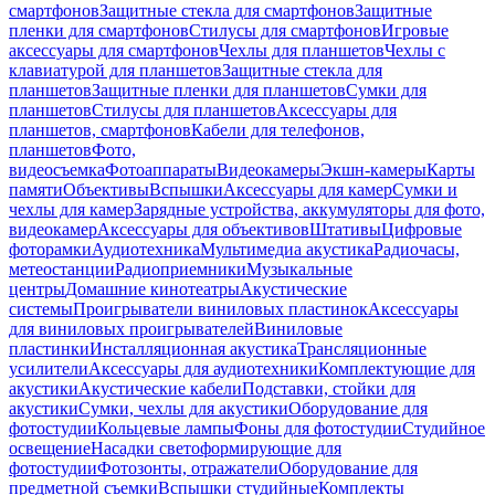
смартфонов
Защитные стекла для смартфонов
Защитные
пленки для смартфонов
Стилусы для смартфонов
Игровые
аксессуары для смартфонов
Чехлы для планшетов
Чехлы с
клавиатурой для планшетов
Защитные стекла для
планшетов
Защитные пленки для планшетов
Сумки для
планшетов
Стилусы для планшетов
Аксессуары для
планшетов, смартфонов
Кабели для телефонов,
планшетов
Фото,
видеосъемка
Фотоаппараты
Видеокамеры
Экшн-камеры
Карты
памяти
Объективы
Вспышки
Аксессуары для камер
Сумки и
чехлы для камер
Зарядные устройства, аккумуляторы для фото,
видеокамер
Аксессуары для объективов
Штативы
Цифровые
фоторамки
Аудиотехника
Мультимедиа акустика
Радиочасы,
метеостанции
Радиоприемники
Музыкальные
центры
Домашние кинотеатры
Акустические
системы
Проигрыватели виниловых пластинок
Аксессуары
для виниловых проигрывателей
Виниловые
пластинки
Инсталляционная акустика
Трансляционные
усилители
Аксессуары для аудиотехники
Комплектующие для
акустики
Акустические кабели
Подставки, стойки для
акустики
Сумки, чехлы для акустики
Оборудование для
фотостудии
Кольцевые лампы
Фоны для фотостудии
Студийное
освещение
Насадки светоформирующие для
фотостудии
Фотозонты, отражатели
Оборудование для
предметной съемки
Вспышки студийные
Комплекты