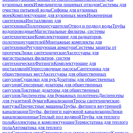
кухонных моек
Измельчители пищевых отходов
Системы для
очистки питьевой воды
Сифоны для кухонных
моек
Комплектующие для кухонных моек
Инженерная
сантехника
Инсталляции для
сантехники
Полотенцесушители
Отвод и подвод воды
Трубы
водопроводные
Магистральные фильтры, системы
сантехнические
Комплектующие для радиаторов,
полотенцесушителей
Монтажные комплекты для
сантехники
Регулирующая арматура
Системы защиты от
протечек
Люки сантехнические
Аксессуары для
магистральных фильтров, систем
сантехнических
Фитинги
Комплектующие для
инсталляций
Опрессовочные насосы
Сантехника для
общественных мест
Аксессуары для общественных
санузлов
Сушилки для рук
Дозаторы для общественных
санузлов
Сенсорные дозаторы для общественных
санузлов
Локтевые дозаторы для общественных
санузлов
Диспенсеры для бумажных полотенец
Диспенсеры
для туалетной бумаги
Канализация
Тросы сантехнические,
вантузы
Прочистные машины
Трубы, фитинги внутренней
канализации
Трубы, фитинги наружной канализации
Люки
канализационные
Теплый пол водяной
Трубы для теплого
пола
Коллекторы и комплектующие
Термостатика для теплого
пола
Автоматика для теплого
пола
Строительство
Строительные смеси и грунтовки
Клеевые