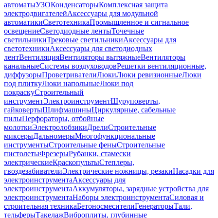
автоматы
УЗО
Конденсаторы
Комплексная защита
электродвигателей
Аксессуары для модульной
автоматики
Светотехника
Промышленное и сигнальное
освещение
Светодиодные ленты
Точечные
светильники
Трековые светильники
Аксессуары для
светотехники
Аксессуары для светодиодных
лент
Вентиляция
Вентиляторы вытяжные
Вентиляторы
канальные
Системы воздуховодов
Решетки вентиляционные,
диффузоры
Проветриватели
Люки
Люки ревизионные
Люки
под плитку
Люки напольные
Люки под
покраску
Строительный
инструмент
Электроинструмент
Шуруповерты,
гайковерты
Шлифмашины
Циркулярные, сабельные
пилы
Перфораторы, отбойные
молотки
Электролобзики
Дрели
Строительные
миксеры
Дальномеры
Многофункциональные
инструменты
Строительные фены
Строительные
пистолеты
Фрезеры
Рубанки, стамески
электрические
Краскопульты
Степлеры,
гвоздезабиватели
Электрические ножницы, резаки
Насадки для
электроинструмента
Аксессуары для
электроинструмента
Аккумуляторы, зарядные устройства для
электроинструмента
Наборы электроинструмента
Силовая и
строительная техника
Бетоносмесители
Генераторы
Тали,
тельферы
Такелаж
Виброплиты, глубинные