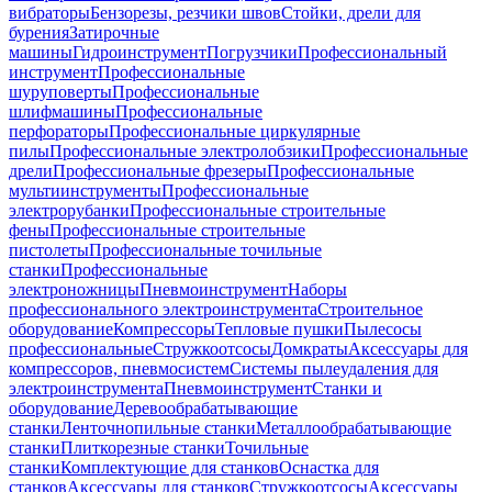
вибраторы
Бензорезы, резчики швов
Стойки, дрели для
бурения
Затирочные
машины
Гидроинструмент
Погрузчики
Профессиональный
инструмент
Профессиональные
шуруповерты
Профессиональные
шлифмашины
Профессиональные
перфораторы
Профессиональные циркулярные
пилы
Профессиональные электролобзики
Профессиональные
дрели
Профессиональные фрезеры
Профессиональные
мультиинструменты
Профессиональные
электрорубанки
Профессиональные строительные
фены
Профессиональные строительные
пистолеты
Профессиональные точильные
станки
Профессиональные
электроножницы
Пневмоинструмент
Наборы
профессионального электроинструмента
Строительное
оборудование
Компрессоры
Тепловые пушки
Пылесосы
профессиональные
Стружкоотсосы
Домкраты
Аксессуары для
компрессоров, пневмосистем
Системы пылеудаления для
электроинструмента
Пневмоинструмент
Станки и
оборудование
Деревообрабатывающие
станки
Ленточнопильные станки
Металлообрабатывающие
станки
Плиткорезные станки
Точильные
станки
Комплектующие для станков
Оснастка для
станков
Аксессуары для станков
Стружкоотсосы
Аксессуары