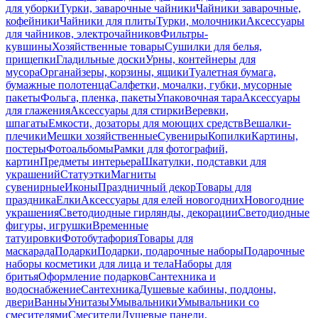
для уборки
Турки, заварочные чайники
Чайники заварочные,
кофейники
Чайники для плиты
Турки, молочники
Аксессуары
для чайников, электрочайников
Фильтры-
кувшины
Хозяйственные товары
Сушилки для белья,
прищепки
Гладильные доски
Урны, контейнеры для
мусора
Органайзеры, корзины, ящики
Туалетная бумага,
бумажные полотенца
Салфетки, мочалки, губки, мусорные
пакеты
Фольга, пленка, пакеты
Упаковочная тара
Аксессуары
для глажения
Аксессуары для стирки
Веревки,
шпагаты
Емкости, дозаторы для моющих средств
Вешалки-
плечики
Мешки хозяйственные
Сувениры
Копилки
Картины,
постеры
Фотоальбомы
Рамки для фотографий,
картин
Предметы интерьера
Шкатулки, подставки для
украшений
Статуэтки
Магниты
сувенирные
Иконы
Праздничный декор
Товары для
праздника
Елки
Аксессуары для елей новогодних
Новогодние
украшения
Светодиодные гирлянды, декорации
Светодиодные
фигуры, игрушки
Временные
татуировки
Фотобутафория
Товары для
маскарада
Подарки
Подарки, подарочные наборы
Подарочные
наборы косметики для лица и тела
Наборы для
бритья
Оформление подарков
Сантехника и
водоснабжение
Сантехника
Душевые кабины, поддоны,
двери
Ванны
Унитазы
Умывальники
Умывальники со
смесителями
Смесители
Душевые панели,