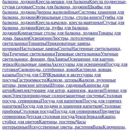
балкона, лоджии
Кресла-мешки для балкона
Кресла подвесные,
стулья садовые
Столы для балкона, лоджии
Шкафы для
балкона, лоджии
Дверцы жалюзийные
Системы хранения для
балкона, лоджии
Журнальные столы, столы-книги
Тумбы для
балкона, лоджии
Кресла-качалки, кресла-маятники
Стулья для
балкона, лоджии
Кресла, пуфы для балкона,
лоджии
Компактные столы для балкона, лоджии
Товары для
дома, бакалея
Освещение
Люстры, потолочные
светильники
Торшеры
Прикроватные лампы,
ночники
Настольные лампы
Споты
Настенные светильники,
бра
Точечные светильники
Трековые светильники
Уличные
светильники, фонари, бра
Лампы
Освещение для картин,
зеркал
Кольцевые лампы
Аксессуары для освещения
Посуда для
готовки
Сковороды, сотейники, воки
Кастрюли, ковши,
казаны
Посуда для СВЧ
Крышки и аксессуары для
посуды
Гастроемкости
Жалюзи, шторы
Жалюзи, рулонные
шторы, римские шторы
Шторы, гардины
Карнизы для
штор
Комплектующие для штор, карнизов, жалюзи
Пленки для
окон
Электроприводные солнцезащитные системы
Столовая
посуда, сервировка
Посуда для напитков
Посуда для горячих
напитков
Посуда для подачи и хранения напитков
Столовые
приборы
Столовая посуда
Посуда для сервировки
Предметы
сервировки
Детская столовая посуда
Декор
Зеркала
Кашпо,
стойки для цветов
Картины, постеры
Часы
интерьерные
Искусственные цветы, растения
Вазы
Ключницы,