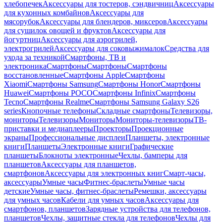
хлебопечек
Аксессуары для тостеров, сэндвичниц
Аксессуары
для кухонных комбайнов
Аксессуары для
мясорубок
Аксессуары для блендеров, миксеров
Аксессуары
для сушилок овощей и фруктов
Аксессуары для
йогуртниц
Аксессуары для аэрогрилей,
электрогрилей
Аксессуары для соковыжималок
Средства для
ухода за техникой
Смартфоны, ТВ и
электроника
Смартфоны
Смартфоны
Смартфоны
восстановленные
Смартфоны Apple
Смартфоны
Xiaomi
Смартфоны Samsung
Смартфоны Honor
Смартфоны
Huawei
Смартфоны POCO
Смартфоны Infinix
Смартфоны
Tecno
Смартфоны Realme
Смартфоны Samsung Galaxy S26
series
Кнопочные телефоны
Складные смартфоны
Телевизоры,
мониторы
Телевизоры
Мониторы
Мониторы-телевизоры
ТВ-
приставки и медиаплееры
Проекторы
Проекционные
экраны
Профессиональные дисплеи
Планшеты, электронные
книги
Планшеты
Электронные книги
Графические
планшеты
Блокноты электронные
Чехлы, бамперы для
планшетов
Аксессуары для планшетов,
смартфонов
Аксессуары для электронных книг
Смарт-часы,
аксессуары
Умные часы
Фитнес-браслеты
Умные часы
детские
Умные часы, фитнес-браслеты
Ремешки, аксессуары
для умных часов
Кабели для умных часов
Аксессуары для
смартфонов, планшетов
Зарядные устройства для телефонов,
планшетов
Чехлы, защитные стекла для телефонов
Чехлы для