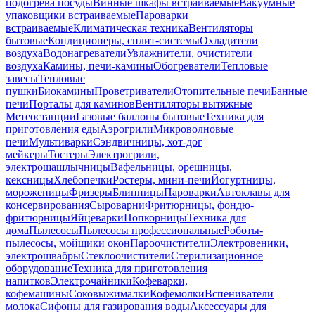
подогрева посуды
Винные шкафы встраиваемые
Вакуумные
упаковщики встраиваемые
Пароварки
встраиваемые
Климатическая техника
Вентиляторы
бытовые
Кондиционеры, сплит-системы
Охладители
воздуха
Водонагреватели
Увлажнители, очистители
воздуха
Камины, печи-камины
Обогреватели
Тепловые
завесы
Тепловые
пушки
Биокамины
Проветриватели
Отопительные печи
Банные
печи
Порталы для каминов
Вентиляторы вытяжные
Метеостанции
Газовые баллоны бытовые
Техника для
приготовления еды
Аэрогрили
Микроволновые
печи
Мультиварки
Сэндвичницы, хот-дог
мейкеры
Тостеры
Электрогрили,
электрошашлычницы
Вафельницы, орешницы,
кексницы
Хлебопечки
Ростеры, мини-печи
Йогуртницы,
мороженицы
Фризеры
Блинницы
Пароварки
Автоклавы для
консервирования
Сыроварни
Фритюрницы, фондю-
фритюрницы
Яйцеварки
Попкорницы
Техника для
дома
Пылесосы
Пылесосы профессиональные
Роботы-
пылесосы, мойщики окон
Пароочистители
Электровеники,
электрошвабры
Стеклоочистители
Стерилизационное
оборудование
Техника для приготовления
напитков
Электрочайники
Кофеварки,
кофемашины
Соковыжималки
Кофемолки
Вспениватели
молока
Сифоны для газирования воды
Аксессуары для