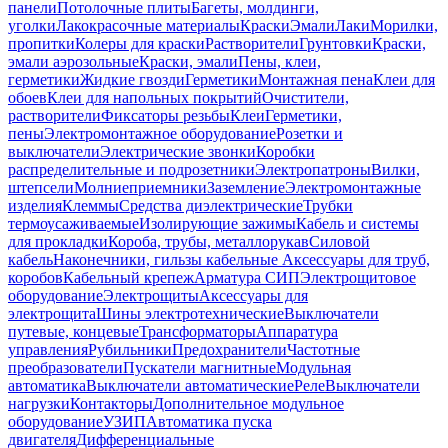
панели
Потолочные плиты
Багеты, молдинги,
уголки
Лакокрасочные материалы
Краски
Эмали
Лаки
Морилки,
пропитки
Колеры для краски
Растворители
Грунтовки
Краски,
эмали аэрозольные
Краски, эмали
Пены, клеи,
герметики
Жидкие гвозди
Герметики
Монтажная пена
Клеи для
обоев
Клеи для напольных покрытий
Очистители,
растворители
Фиксаторы резьбы
Клеи
Герметики,
пены
Электромонтажное оборудование
Розетки и
выключатели
Электрические звонки
Коробки
распределительные и подрозетники
Электропатроны
Вилки,
штепсели
Молниеприемники
Заземление
Электромонтажные
изделия
Клеммы
Средства диэлектрические
Трубки
термоусаживаемые
Изолирующие зажимы
Кабель и системы
для прокладки
Короба, трубы, металлорукав
Силовой
кабель
Наконечники, гильзы кабельные
Аксессуары для труб,
коробов
Кабельный крепеж
Арматура СИП
Электрощитовое
оборудование
Электрощиты
Аксессуары для
электрощита
Шины электротехнические
Выключатели
путевые, концевые
Трансформаторы
Аппаратура
управления
Рубильники
Предохранители
Частотные
преобразователи
Пускатели магнитные
Модульная
автоматика
Выключатели автоматические
Реле
Выключатели
нагрузки
Контакторы
Дополнительное модульное
оборудование
УЗИП
Автоматика пуска
двигателя
Дифференциальные