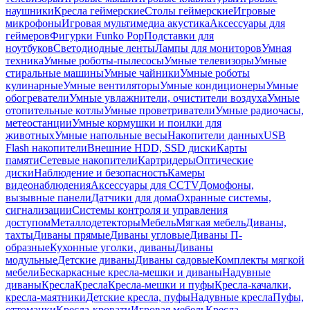
наушники
Кресла геймерские
Столы геймерские
Игровые
микрофоны
Игровая мультимедиа акустика
Аксессуары для
геймеров
Фигурки Funko Pop
Подставки для
ноутбуков
Светодиодные ленты
Лампы для мониторов
Умная
техника
Умные роботы-пылесосы
Умные телевизоры
Умные
стиральные машины
Умные чайники
Умные роботы
кулинарные
Умные вентиляторы
Умные кондиционеры
Умные
обогреватели
Умные увлажнители, очистители воздуха
Умные
отопительные котлы
Умные проветриватели
Умные радиочасы,
метеостанции
Умные кормушки и поилки для
животных
Умные напольные весы
Накопители данных
USB
Flash накопители
Внешние HDD, SSD диски
Карты
памяти
Сетевые накопители
Картридеры
Оптические
диски
Наблюдение и безопасность
Камеры
видеонаблюдения
Аксессуары для CCTV
Домофоны,
вызывные панели
Датчики для дома
Охранные системы,
сигнализации
Системы контроля и управления
доступом
Металлодетекторы
Мебель
Мягкая мебель
Диваны,
тахты
Диваны прямые
Диваны угловые
Диваны П-
образные
Кухонные уголки, диваны
Диваны
модульные
Детские диваны
Диваны садовые
Комплекты мягкой
мебели
Бескаркасные кресла-мешки и диваны
Надувные
диваны
Кресла
Кресла
Кресла-мешки и пуфы
Кресла-качалки,
кресла-маятники
Детские кресла, пуфы
Надувные кресла
Пуфы,
оттоманки
Кресла-кровати
Игровая мебель
Кресла