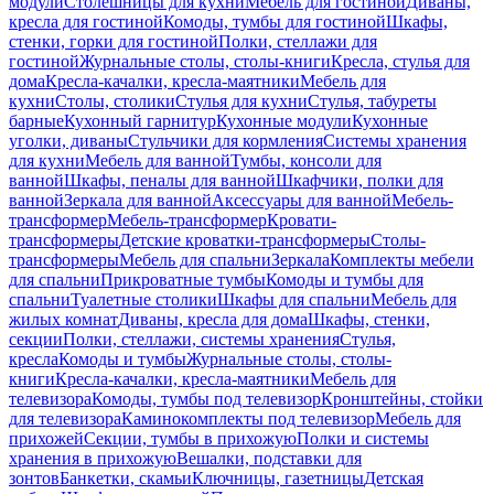
модули
Столешницы для кухни
Мебель для гостиной
Диваны,
кресла для гостиной
Комоды, тумбы для гостиной
Шкафы,
стенки, горки для гостиной
Полки, стеллажи для
гостиной
Журнальные столы, столы-книги
Кресла, стулья для
дома
Кресла-качалки, кресла-маятники
Мебель для
кухни
Столы, столики
Стулья для кухни
Стулья, табуреты
барные
Кухонный гарнитур
Кухонные модули
Кухонные
уголки, диваны
Стульчики для кормления
Системы хранения
для кухни
Мебель для ванной
Тумбы, консоли для
ванной
Шкафы, пеналы для ванной
Шкафчики, полки для
ванной
Зеркала для ванной
Аксессуары для ванной
Мебель-
трансформер
Мебель-трансформер
Кровати-
трансформеры
Детские кроватки-трансформеры
Столы-
трансформеры
Мебель для спальни
Зеркала
Комплекты мебели
для спальни
Прикроватные тумбы
Комоды и тумбы для
спальни
Туалетные столики
Шкафы для спальни
Мебель для
жилых комнат
Диваны, кресла для дома
Шкафы, стенки,
секции
Полки, стеллажи, системы хранения
Стулья,
кресла
Комоды и тумбы
Журнальные столы, столы-
книги
Кресла-качалки, кресла-маятники
Мебель для
телевизора
Комоды, тумбы под телевизор
Кронштейны, стойки
для телевизора
Каминокомплекты под телевизор
Мебель для
прихожей
Секции, тумбы в прихожую
Полки и системы
хранения в прихожую
Вешалки, подставки для
зонтов
Банкетки, скамьи
Ключницы, газетницы
Детская