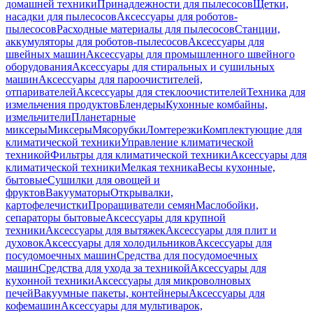
домашней техники
Принадлежности для пылесосов
Щетки,
насадки для пылесосов
Аксессуары для роботов-
пылесосов
Расходные материалы для пылесосов
Станции,
аккумуляторы для роботов-пылесосов
Аксессуары для
швейных машин
Аксессуары для промышленного швейного
оборудования
Аксессуары для стиральных и сушильных
машин
Аксессуары для пароочистителей,
отпаривателей
Аксессуары для стеклоочистителей
Техника для
измельчения продуктов
Блендеры
Кухонные комбайны,
измельчители
Планетарные
миксеры
Миксеры
Мясорубки
Ломтерезки
Комплектующие для
климатической техники
Управление климатической
техникой
Фильтры для климатической техники
Аксессуары для
климатической техники
Мелкая техника
Весы кухонные,
бытовые
Сушилки для овощей и
фруктов
Вакууматоры
Открывалки,
картофелечистки
Проращиватели семян
Маслобойки,
сепараторы бытовые
Аксессуары для крупной
техники
Аксессуары для вытяжек
Аксессуары для плит и
духовок
Аксессуары для холодильников
Аксессуары для
посудомоечных машин
Средства для посудомоечных
машин
Средства для ухода за техникой
Аксессуары для
кухонной техники
Аксессуары для микроволновых
печей
Вакуумные пакеты, контейнеры
Аксессуары для
кофемашин
Аксессуары для мультиварок,