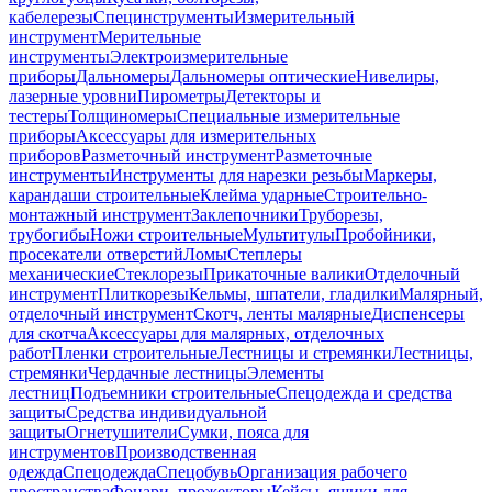
кабелерезы
Специнструменты
Измерительный
инструмент
Мерительные
инструменты
Электроизмерительные
приборы
Дальномеры
Дальномеры оптические
Нивелиры,
лазерные уровни
Пирометры
Детекторы и
тестеры
Толщиномеры
Специальные измерительные
приборы
Аксессуары для измерительных
приборов
Разметочный инструмент
Разметочные
инструменты
Инструменты для нарезки резьбы
Маркеры,
карандаши строительные
Клейма ударные
Строительно-
монтажный инструмент
Заклепочники
Труборезы,
трубогибы
Ножи строительные
Мультитулы
Пробойники,
просекатели отверстий
Ломы
Степлеры
механические
Стеклорезы
Прикаточные валики
Отделочный
инструмент
Плиткорезы
Кельмы, шпатели, гладилки
Малярный,
отделочный инструмент
Скотч, ленты малярные
Диспенсеры
для скотча
Аксессуары для малярных, отделочных
работ
Пленки строительные
Лестницы и стремянки
Лестницы,
стремянки
Чердачные лестницы
Элементы
лестниц
Подъемники строительные
Спецодежда и средства
защиты
Средства индивидуальной
защиты
Огнетушители
Сумки, пояса для
инструментов
Производственная
одежда
Спецодежда
Спецобувь
Организация рабочего
пространства
Фонари, прожекторы
Кейсы, ящики для