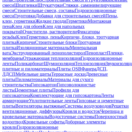
смеси
Шпатлевки
Штукатурки
Стяжки, самонивелирующие
смеси
Строительные смеси, составы
Гидроизоляционные
смеси
Грунтовки
Добавки для строительных смесей
Пены,
клеи, герметики
Жидкие гвозди
Герметики
Монтажная
пена
Клеи для обоев
Клеи для напольных
покрытий
Очистители, растворители
Фиксаторы
резьбы
Клеи
Герметики, пены
Кирпичи, блоки, тротуарная
плитка
Кирпичи
Строительные блоки
Тротуарная
плитка
Изоляционные материалы
Минеральная
вата
Экструдированный пенополистирол
Пенопласт
Пленки,
мембраны
Отражающая теплоизоляция
Гидроизоляционные
ленты
Поликарбонат
Шумоизоляция
Теплоизоляция
Звукоизоляц
плитные и пиломатериалы
Плиты OSB
Фанера
ДСП,
ЛДСП
Мебельные щиты
Террасные доски
Древесные
плиты
Пиломатериалы
Материалы для сухого
строительства
Гипсокартон
Гипсоволокнистые
листы
Цементные плиты
Профили для
гипсокартона
Комплектующие для гипсокартона
Ленты
армирующие
Уплотнительные ленты
Гипсовые и цементные
плиты
Вентиляторы вытяжные
Системы воздуховодов
Решетки
вентиляционные, диффузоры
Кровля и водосток
Черепица и
кровельные материалы
Водосточные системы
Поверхностный
водоотвод
Кровельные софиты
Доборные элементы
кровли
Гидроизоляционные