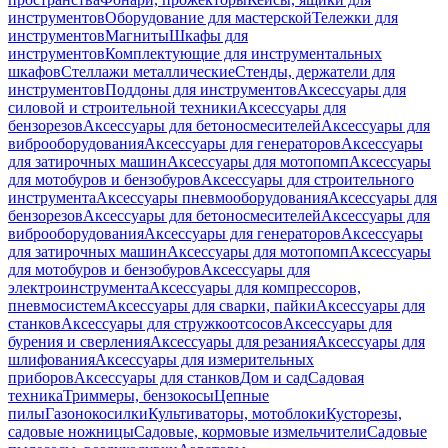
инструментов
Оборудование для мастерской
Тележки для
инструментов
Магниты
Шкафы для
инструментов
Комплектующие для инструментальных
шкафов
Стеллажи металлические
Стенды, держатели для
инструментов
Поддоны для инструментов
Аксессуары для
силовой и строительной техники
Аксессуары для
бензорезов
Аксессуары для бетоносмесителей
Аксессуары для
виброоборудования
Аксессуары для генераторов
Аксессуары
для затирочных машин
Аксессуары для мотопомп
Аксессуары
для мотобуров и бензобуров
Аксессуары для строительного
инструмента
Аксессуары пневмооборудования
Аксессуары для
бензорезов
Аксессуары для бетоносмесителей
Аксессуары для
виброоборудования
Аксессуары для генераторов
Аксессуары
для затирочных машин
Аксессуары для мотопомп
Аксессуары
для мотобуров и бензобуров
Аксессуары для
электроинструмента
Аксессуары для компрессоров,
пневмосистем
Аксессуары для сварки, пайки
Аксессуары для
станков
Аксессуары для стружкоотсосов
Аксессуары для
бурения и сверления
Аксессуары для резания
Аксессуары для
шлифования
Аксессуары для измерительных
приборов
Аксессуары для станков
Дом и сад
Садовая
техника
Триммеры, бензокосы
Цепные
пилы
Газонокосилки
Культиваторы, мотоблоки
Кусторезы,
садовые ножницы
Садовые, кормовые измельчители
Садовые