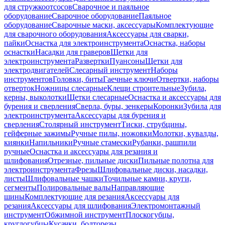
для стружкоотсосов
Сварочное и паяльное
оборудование
Сварочное оборудование
Паяльное
оборудование
Сварочные маски, аксессуары
Комплектующие
для сварочного оборудования
Аксессуары для сварки,
пайки
Оснастка для электроинструмента
Оснастка, наборы
оснастки
Насадки для граверов
Щетки для
электроинструмента
Развертки
Пуансоны
Щетки для
электродвигателей
Слесарный инструмент
Наборы
инструментов
Головки, биты
Гаечные ключи
Отвертки, наборы
отверток
Ножницы слесарные
Клещи строительные
Зубила,
керны, выколотки
Щетки слесарные
Оснастка и аксессуары для
бурения и сверления
Сверла, буры, зенкеры
Коронки
Зубила для
электроинструмента
Аксессуары для бурения и
сверления
Столярный инструмент
Тиски, струбцины,
гейферные зажимы
Ручные пилы, ножовки
Молотки, кувалды,
киянки
Напильники
Ручные стамески
Рубанки, рашпили
ручные
Оснастка и аксессуары для резания и
шлифования
Отрезные, пильные диски
Пильные полотна для
электроинструмента
Фрезы
Шлифовальные диски, насадки,
листы
Шлифовальные чашки
Точильные камни, круги,
сегменты
Полировальные валы
Направляющие
шины
Комплектующие для резания
Аксессуары для
резания
Аксессуары для шлифования
Электромонтажный
инструмент
Обжимной инструмент
Плоскогубцы,
круглогубцы
Кусачки, болторезы,