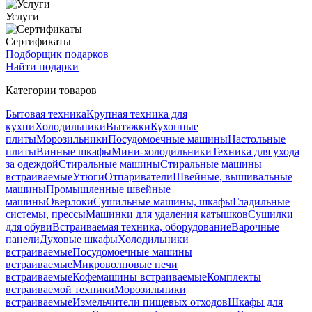
Услуги
Сертификаты
Подборщик подарков
Найти подарки
Категории товаров
Бытовая техника
Крупная техника для
кухни
Холодильники
Вытяжки
Кухонные
плиты
Морозильники
Посудомоечные машины
Настольные
плиты
Винные шкафы
Мини-холодильники
Техника для ухода
за одеждой
Стиральные машины
Стиральные машины
встраиваемые
Утюги
Отпариватели
Швейные, вышивальные
машины
Промышленные швейные
машины
Оверлоки
Сушильные машины, шкафы
Гладильные
системы, прессы
Машинки для удаления катышков
Сушилки
для обуви
Встраиваемая техника, оборудование
Варочные
панели
Духовые шкафы
Холодильники
встраиваемые
Посудомоечные машины
встраиваемые
Микроволновые печи
встраиваемые
Кофемашины встраиваемые
Комплекты
встраиваемой техники
Морозильники
встраиваемые
Измельчители пищевых отходов
Шкафы для