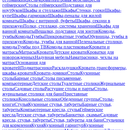
геймерские
Столы геймерские
Подставки для
ноутбуков
Шкафы и стеллажи
Шкафы
Стенки, горки
Шкафы-
купе
Шкафы-гармошки
Шкафы-пеналы для жилой
комнаты
Шкафы с витриной, буфеты
Шкафы, секции в
прихожую
Полки, стеллажи, системы хранения
Шкафы для
ванной комнаты
Вешалки, подставки для зонтов
Комоды,
тумбы
Комоды
Тумбы
Прикроватные тумбы
Обувницы, тумбы в
прихожую
Комоды, тумбы для ванной
Пеленальные столики,
комоды
Тумбы под ТВ
Комоды пластиковые
Кровати и
матрасы
Матрасы
Кровати
Детские кровати
Кроватки для
новорожденных
Надувная мебель
Наматрасники, чехлы на
матрас
Основания для
кроватей
Подматрасники
Раскладушки
Кровати-трансформеры,
шкафы-кровати
Кровати-домики
Столы
Кухонные
столы
Барные столы
Столы письменные,
компьютерные
Детские столы
Туалетные столики
Журнальные
столы
Садовые столы
Растущие столы и парты
Столы,
журнальные столики для бани
Приставные
столики
Консольные столики
Обеденные группы
Столы-
книги
Стулья
Кухонные стулья, табуреты
Барные стулья,
табуреты
Компьютерные кресла, стулья
Геймерские
кресла
Детские стулья, табуреты
Банкетки, скамьи
Садовые
кресла, стулья, табуреты
Стулья, табуреты для бани
Стульчики
для кормления
Кухня
Кухонный гарнитур
Кухонные