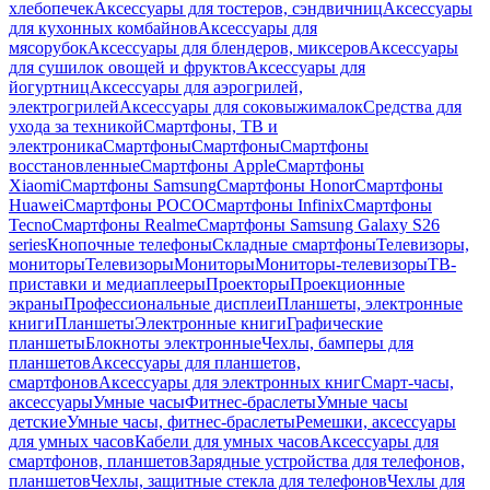
хлебопечек
Аксессуары для тостеров, сэндвичниц
Аксессуары
для кухонных комбайнов
Аксессуары для
мясорубок
Аксессуары для блендеров, миксеров
Аксессуары
для сушилок овощей и фруктов
Аксессуары для
йогуртниц
Аксессуары для аэрогрилей,
электрогрилей
Аксессуары для соковыжималок
Средства для
ухода за техникой
Смартфоны, ТВ и
электроника
Смартфоны
Смартфоны
Смартфоны
восстановленные
Смартфоны Apple
Смартфоны
Xiaomi
Смартфоны Samsung
Смартфоны Honor
Смартфоны
Huawei
Смартфоны POCO
Смартфоны Infinix
Смартфоны
Tecno
Смартфоны Realme
Смартфоны Samsung Galaxy S26
series
Кнопочные телефоны
Складные смартфоны
Телевизоры,
мониторы
Телевизоры
Мониторы
Мониторы-телевизоры
ТВ-
приставки и медиаплееры
Проекторы
Проекционные
экраны
Профессиональные дисплеи
Планшеты, электронные
книги
Планшеты
Электронные книги
Графические
планшеты
Блокноты электронные
Чехлы, бамперы для
планшетов
Аксессуары для планшетов,
смартфонов
Аксессуары для электронных книг
Смарт-часы,
аксессуары
Умные часы
Фитнес-браслеты
Умные часы
детские
Умные часы, фитнес-браслеты
Ремешки, аксессуары
для умных часов
Кабели для умных часов
Аксессуары для
смартфонов, планшетов
Зарядные устройства для телефонов,
планшетов
Чехлы, защитные стекла для телефонов
Чехлы для