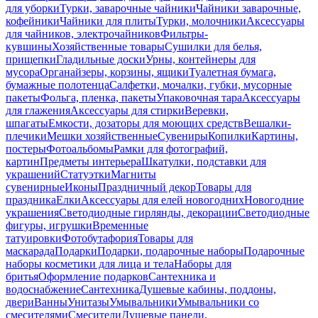
для уборки
Турки, заварочные чайники
Чайники заварочные,
кофейники
Чайники для плиты
Турки, молочники
Аксессуары
для чайников, электрочайников
Фильтры-
кувшины
Хозяйственные товары
Сушилки для белья,
прищепки
Гладильные доски
Урны, контейнеры для
мусора
Органайзеры, корзины, ящики
Туалетная бумага,
бумажные полотенца
Салфетки, мочалки, губки, мусорные
пакеты
Фольга, пленка, пакеты
Упаковочная тара
Аксессуары
для глажения
Аксессуары для стирки
Веревки,
шпагаты
Емкости, дозаторы для моющих средств
Вешалки-
плечики
Мешки хозяйственные
Сувениры
Копилки
Картины,
постеры
Фотоальбомы
Рамки для фотографий,
картин
Предметы интерьера
Шкатулки, подставки для
украшений
Статуэтки
Магниты
сувенирные
Иконы
Праздничный декор
Товары для
праздника
Елки
Аксессуары для елей новогодних
Новогодние
украшения
Светодиодные гирлянды, декорации
Светодиодные
фигуры, игрушки
Временные
татуировки
Фотобутафория
Товары для
маскарада
Подарки
Подарки, подарочные наборы
Подарочные
наборы косметики для лица и тела
Наборы для
бритья
Оформление подарков
Сантехника и
водоснабжение
Сантехника
Душевые кабины, поддоны,
двери
Ванны
Унитазы
Умывальники
Умывальники со
смесителями
Смесители
Душевые панели,