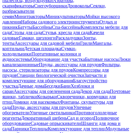
пылесосы, воздуходувки
Аэраторы,
скарификаторы
Снегоуборщики
Дровоколы
Сеялки,
разбрасыватели
семян
Минитракторы
Миникультиваторы
Мойки высокого
давления
Наборы садового электроинструмента
Отдых и
пикник
Батуты
Бассейны
Спа-бассейны
Комплекты мебели для
сада
Столы для сада
Стулья, кресла для сада
Качели
садовые
Гамаки, шезлонги
Раскладушки
Зонты,
тенты
Аксессуары для садовой мебели
Грили
Мангалы,
коптильни
Детская площадка
Сумки-
холодильники
Портативные колонки и
аудиосистемы
Оборудование для участка
Бытовые насосы
Люки
канализационные
Пруды, аксессуары для прудов
Фильтры,
насосы, стерилизаторы для прудов
Компрессоры для
прудов
Станции биологической очистки
Запчасти и
комплектующие для оборудования
Благоустройство
участка
Дачные дома
Беседки
Бани
Хозблоки и
сараи
Аксессуары для озеленения сада
Декор для сада
Почтовые
ящики, таблички
Козырьки
Скворечники, кормушки для
птиц
Домики для насекомых
Фонтаны, скульптуры для
сада
Пруды, аксессуары для прудов
Уличные
обогреватели
Уличные светильники
Противогололедные
реагенты
Декоративный щебень
Сад и огород
Поливочное
оборудование
Садовые опрыскиватели
Шланги для дома и
сада
Парники
Теплицы
Комплектующие для теплиц
Модульные