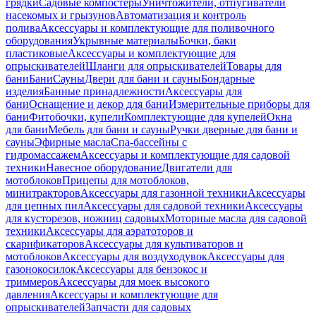
грядки
Садовые компостеры
Уничтожители, отпугиватели
насекомых и грызунов
Автоматизация и контроль
полива
Аксессуары и комплектующие для поливочного
оборудования
Укрывные материалы
Бочки, баки
пластиковые
Аксессуары и комплектующие для
опрыскивателей
Шланги для опрыскивателей
Товары для
бани
Бани
Сауны
Двери для бани и сауны
Бондарные
изделия
Банные принадлежности
Аксессуары для
бани
Оснащение и декор для бани
Измерительные приборы для
бани
Фитобочки, купели
Комплектующие для купелей
Окна
для бани
Мебель для бани и сауны
Ручки дверные для бани и
сауны
Эфирные масла
Спа-бассейны с
гидромассажем
Аксессуары и комплектующие для садовой
техники
Навесное оборудование
Двигатели для
мотоблоков
Прицепы для мотоблоков,
минитракторов
Аксессуары для газонной техники
Аксессуары
для цепных пил
Аксессуары для садовой техники
Аксессуары
для кусторезов, ножниц садовых
Моторные масла для садовой
техники
Аксессуары для аэратоторов и
скарификаторов
Аксессуары для культиваторов и
мотоблоков
Аксессуары для воздуходувок
Аксессуары для
газонокосилок
Аксессуары для бензокос и
триммеров
Аксессуары для моек высокого
давления
Аксессуары и комплектующие для
опрыскивателей
Запчасти для садовых