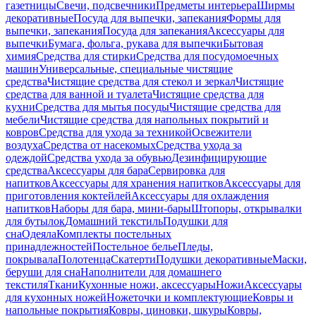
газетницы
Свечи, подсвечники
Предметы интерьера
Ширмы
декоративные
Посуда для выпечки, запекания
Формы для
выпечки, запекания
Посуда для запекания
Аксессуары для
выпечки
Бумага, фольга, рукава для выпечки
Бытовая
химия
Средства для стирки
Средства для посудомоечных
машин
Универсальные, специальные чистящие
средства
Чистящие средства для стекол и зеркал
Чистящие
средства для ванной и туалета
Чистящие средства для
кухни
Средства для мытья посуды
Чистящие средства для
мебели
Чистящие средства для напольных покрытий и
ковров
Средства для ухода за техникой
Освежители
воздуха
Средства от насекомых
Средства ухода за
одеждой
Средства ухода за обувью
Дезинфицирующие
средства
Аксессуары для бара
Сервировка для
напитков
Аксессуары для хранения напитков
Аксессуары для
приготовления коктейлей
Аксессуары для охлаждения
напитков
Наборы для бара, мини-бары
Штопоры, открывалки
для бутылок
Домашний текстиль
Подушки для
сна
Одеяла
Комплекты постельных
принадлежностей
Постельное белье
Пледы,
покрывала
Полотенца
Скатерти
Подушки декоративные
Маски,
беруши для сна
Наполнители для домашнего
текстиля
Ткани
Кухонные ножи, аксессуары
Ножи
Аксессуары
для кухонных ножей
Ножеточки и комплектующие
Ковры и
напольные покрытия
Ковры, циновки, шкуры
Ковры,