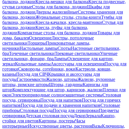
балкона, лоджии
Кресла-мешки для балкона
Кресла подвесные,
стулья садовые
Столы для балкона, лоджии
Шкафы для
балкона, лоджии
Дверцы жалюзийные
Системы хранения для
балкона, лоджии
Журнальные столы, столы-книги
Тумбы для
балкона, лоджии
Кресла-качалки, кресла-маятники
Стулья для
балкона, лоджии
Кресла, пуфы для балкона,
лоджии
Компактные столы для балкона, лоджии
Товары для
дома, бакалея
Освещение
Люстры, потолочные
светильники
Торшеры
Прикроватные лампы,
ночники
Настольные лампы
Споты
Настенные светильники,
бра
Точечные светильники
Трековые светильники
Уличные
светильники, фонари, бра
Лампы
Освещение для картин,
зеркал
Кольцевые лампы
Аксессуары для освещения
Посуда для
готовки
Сковороды, сотейники, воки
Кастрюли, ковши,
казаны
Посуда для СВЧ
Крышки и аксессуары для
посуды
Гастроемкости
Жалюзи, шторы
Жалюзи, рулонные
шторы, римские шторы
Шторы, гардины
Карнизы для
штор
Комплектующие для штор, карнизов, жалюзи
Пленки для
окон
Электроприводные солнцезащитные системы
Столовая
посуда, сервировка
Посуда для напитков
Посуда для горячих
напитков
Посуда для подачи и хранения напитков
Столовые
приборы
Столовая посуда
Посуда для сервировки
Предметы
сервировки
Детская столовая посуда
Декор
Зеркала
Кашпо,
стойки для цветов
Картины, постеры
Часы
интерьерные
Искусственные цветы, растения
Вазы
Ключницы,