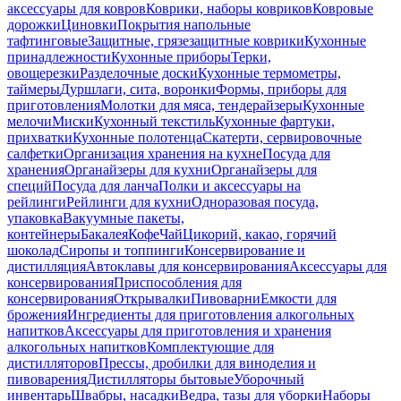
аксессуары для ковров
Коврики, наборы ковриков
Ковровые
дорожки
Циновки
Покрытия напольные
тафтинговые
Защитные, грязезащитные коврики
Кухонные
принадлежности
Кухонные приборы
Терки,
овощерезки
Разделочные доски
Кухонные термометры,
таймеры
Дуршлаги, сита, воронки
Формы, приборы для
приготовления
Молотки для мяса, тендерайзеры
Кухонные
мелочи
Миски
Кухонный текстиль
Кухонные фартуки,
прихватки
Кухонные полотенца
Скатерти, сервировочные
салфетки
Организация хранения на кухне
Посуда для
хранения
Органайзеры для кухни
Органайзеры для
специй
Посуда для ланча
Полки и аксессуары на
рейлинги
Рейлинги для кухни
Одноразовая посуда,
упаковка
Вакуумные пакеты,
контейнеры
Бакалея
Кофе
Чай
Цикорий, какао, горячий
шоколад
Сиропы и топпинги
Консервирование и
дистилляция
Автоклавы для консервирования
Аксессуары для
консервирования
Приспособления для
консервирования
Открывалки
Пивоварни
Емкости для
брожения
Ингредиенты для приготовления алкогольных
напитков
Аксессуары для приготовления и хранения
алкогольных напитков
Комплектующие для
дистилляторов
Прессы, дробилки для виноделия и
пивоварения
Дистилляторы бытовые
Уборочный
инвентарь
Швабры, насадки
Ведра, тазы для уборки
Наборы