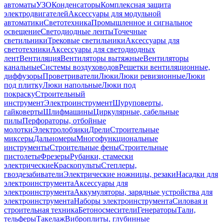
автоматы
УЗО
Конденсаторы
Комплексная защита
электродвигателей
Аксессуары для модульной
автоматики
Светотехника
Промышленное и сигнальное
освещение
Светодиодные ленты
Точечные
светильники
Трековые светильники
Аксессуары для
светотехники
Аксессуары для светодиодных
лент
Вентиляция
Вентиляторы вытяжные
Вентиляторы
канальные
Системы воздуховодов
Решетки вентиляционные,
диффузоры
Проветриватели
Люки
Люки ревизионные
Люки
под плитку
Люки напольные
Люки под
покраску
Строительный
инструмент
Электроинструмент
Шуруповерты,
гайковерты
Шлифмашины
Циркулярные, сабельные
пилы
Перфораторы, отбойные
молотки
Электролобзики
Дрели
Строительные
миксеры
Дальномеры
Многофункциональные
инструменты
Строительные фены
Строительные
пистолеты
Фрезеры
Рубанки, стамески
электрические
Краскопульты
Степлеры,
гвоздезабиватели
Электрические ножницы, резаки
Насадки для
электроинструмента
Аксессуары для
электроинструмента
Аккумуляторы, зарядные устройства для
электроинструмента
Наборы электроинструмента
Силовая и
строительная техника
Бетоносмесители
Генераторы
Тали,
тельферы
Такелаж
Виброплиты, глубинные