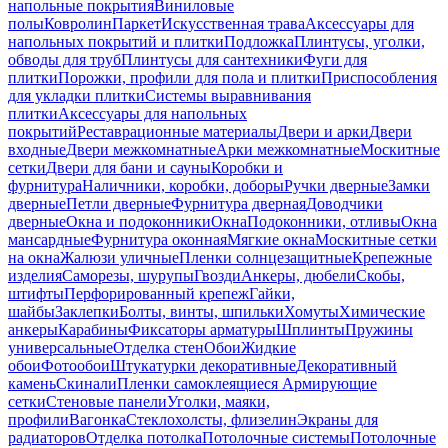
напольные покрытия
Виниловые
полы
Ковролин
Паркет
Искусственная трава
Аксессуары для
напольных покрытий и плитки
Подложка
Плинтусы, уголки,
обводы для труб
Плинтусы для сантехники
Фуги для
плитки
Порожки, профили для пола и плитки
Приспособления
для укладки плитки
Системы выравнивания
плитки
Аксессуары для напольных
покрытий
Реставрационные материалы
Двери и арки
Двери
входные
Двери межкомнатные
Арки межкомнатные
Москитные
сетки
Двери для бани и сауны
Коробки и
фурнитура
Наличники, коробки, доборы
Ручки дверные
Замки
дверные
Петли дверные
Фурнитура дверная
Доводчики
дверные
Окна и подоконники
Окна
Подоконники, отливы
Окна
мансардные
Фурнитура оконная
Мягкие окна
Москитные сетки
на окна
Жалюзи уличные
Пленки солнцезащитные
Крепежные
изделия
Саморезы, шурупы
Гвозди
Анкеры, дюбели
Скобы,
штифты
Перфорированный крепеж
Гайки,
шайбы
Заклепки
Болты, винты, шпильки
Хомуты
Химические
анкеры
Карабины
Фиксаторы арматуры
Шплинты
Пружины
универсальные
Отделка стен
Обои
Жидкие
обои
Фотообои
Штукатурки декоративные
Декоративный
камень
Скинали
Пленки самоклеящиеся
Армирующие
сетки
Стеновые панели
Уголки, маяки,
профили
Вагонка
Стеклохолсты, флизелин
Экраны для
радиаторов
Отделка потолка
Потолочные системы
Потолочные