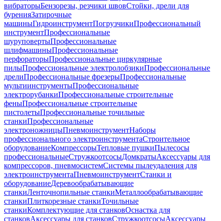
вибраторы
Бензорезы, резчики швов
Стойки, дрели для
бурения
Затирочные
машины
Гидроинструмент
Погрузчики
Профессиональный
инструмент
Профессиональные
шуруповерты
Профессиональные
шлифмашины
Профессиональные
перфораторы
Профессиональные циркулярные
пилы
Профессиональные электролобзики
Профессиональные
дрели
Профессиональные фрезеры
Профессиональные
мультиинструменты
Профессиональные
электрорубанки
Профессиональные строительные
фены
Профессиональные строительные
пистолеты
Профессиональные точильные
станки
Профессиональные
электроножницы
Пневмоинструмент
Наборы
профессионального электроинструмента
Строительное
оборудование
Компрессоры
Тепловые пушки
Пылесосы
профессиональные
Стружкоотсосы
Домкраты
Аксессуары для
компрессоров, пневмосистем
Системы пылеудаления для
электроинструмента
Пневмоинструмент
Станки и
оборудование
Деревообрабатывающие
станки
Ленточнопильные станки
Металлообрабатывающие
станки
Плиткорезные станки
Точильные
станки
Комплектующие для станков
Оснастка для
станков
Аксессуары для станков
Стружкоотсосы
Аксессуары