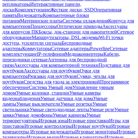
репликаторы
Интерактивные панели,
доски
Комплектующие
Жесткие диски, SSD
Оперативная
память
Видеокарты
Компьютерные блоки
питания
Материнские платы
Системы охлаждения
Корпуса для
компьютеров
Процессоры
Оптические приводы
Аксессуары
для корпусов ПК
Боксы, док-станции для накопителей
Сетевое
оборудование
Маршрутизаторы, DSL-модемы
Wi-Fi точки
доступа, усилители сигнала
Беспроводные
адаптеры
Коммутаторы
Сетевые адаптеры
Powerline
Сетевые
комплектующие
IP-телефония
Медиаконвертеры
Кабели,
переходники сетевые
Антенны для беспроводной
связи
Аксессуары для компьютерной техники
Подставки для
ноутбуков
Аксессуары для ноутбуков
Очки для
компьютера
Рюкзаки для ноутбуков
Сумки, чехлы для
ноутбуков
Средства для ухода за электроникой
Программное
обеспечение
Система Умный дом
Управление умным
домом
Умные колонки, станции
Умные камеры
видеонаблюдения
Умные датчики для дома
Умные
лампы
Умные выключатели
Умные розетки
Умные
светильники
Умные светодиодные ленты
Умные реле
Умные
замки
Умные домофоны
Умные карнизы
Умные
терморегуляторы
Игровая зона
Игровые приставки
Игры для
приставок
Игровые контроллеры
Игровые ноутбуки
Игровые
компьютеры
Игровые видеокарты
Игровые мониторы
Игровые
телевизоры
Игровые мыши
Игровые клавиатуры
Игровые