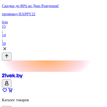
Скидки до 80% ко Дню Рождения!
промокод HAPPY22
0
дн
15
:
14
:
59
Каталог товаров