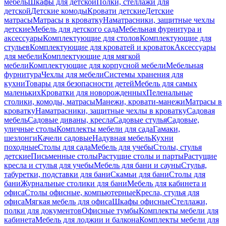
мебель
Шкафы для детской
Полки, стеллажи для
детской
Детские комоды
Кровати детские
Детские
матрасы
Матрасы в кроватку
Наматрасники, защитные чехлы
детские
Мебель для детского сада
Мебельная фурнитура и
аксессуары
Комплектующие для столов
Комплектующие для
стульев
Комплектующие для кроватей и кроваток
Аксессуары
для мебели
Комплектующие для мягкой
мебели
Комплектующие для корпусной мебели
Мебельная
фурнитура
Чехлы для мебели
Системы хранения для
кухни
Товары для безопасности детей
Мебель для самых
маленьких
Кроватки для новорожденных
Пеленальные
столики, комоды, матрасы
Манежи, кровати-манежи
Матрасы в
кроватку
Наматрасники, защитные чехлы в кроватку
Садовая
мебель
Садовые диваны, кресла
Садовые стулья
Садовые,
уличные столы
Комплекты мебели для сада
Гамаки,
шезлонги
Качели садовые
Надувная мебель
Кухни
походные
Столы для сада
Мебель для учебы
Столы, стулья
детские
Письменные столы
Растущие столы и парты
Растущие
кресла и стулья для учебы
Мебель для бани и сауны
Стулья,
табуретки, подставки для бани
Скамьи для бани
Столы для
бани
Журнальные столики для бани
Мебель для кабинета и
офиса
Столы офисные, компьютерные
Кресла, стулья для
офиса
Мягкая мебель для офиса
Шкафы офисные
Стеллажи,
полки для документов
Офисные тумбы
Комплекты мебели для
кабинета
Мебель для лоджии и балкона
Комплекты мебели для