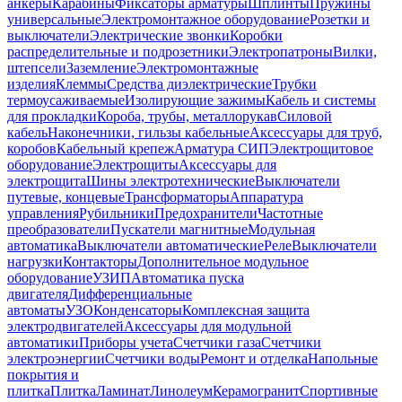
анкеры
Карабины
Фиксаторы арматуры
Шплинты
Пружины
универсальные
Электромонтажное оборудование
Розетки и
выключатели
Электрические звонки
Коробки
распределительные и подрозетники
Электропатроны
Вилки,
штепсели
Заземление
Электромонтажные
изделия
Клеммы
Средства диэлектрические
Трубки
термоусаживаемые
Изолирующие зажимы
Кабель и системы
для прокладки
Короба, трубы, металлорукав
Силовой
кабель
Наконечники, гильзы кабельные
Аксессуары для труб,
коробов
Кабельный крепеж
Арматура СИП
Электрощитовое
оборудование
Электрощиты
Аксессуары для
электрощита
Шины электротехнические
Выключатели
путевые, концевые
Трансформаторы
Аппаратура
управления
Рубильники
Предохранители
Частотные
преобразователи
Пускатели магнитные
Модульная
автоматика
Выключатели автоматические
Реле
Выключатели
нагрузки
Контакторы
Дополнительное модульное
оборудование
УЗИП
Автоматика пуска
двигателя
Дифференциальные
автоматы
УЗО
Конденсаторы
Комплексная защита
электродвигателей
Аксессуары для модульной
автоматики
Приборы учета
Счетчики газа
Счетчики
электроэнергии
Счетчики воды
Ремонт и отделка
Напольные
покрытия и
плитка
Плитка
Ламинат
Линолеум
Керамогранит
Спортивные