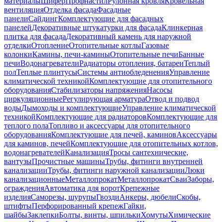
материалы
Шифер
Профнастил
Рулонная кровля
Кровельная
вентиляция
Отделка фасада
Фасадные
панели
Сайдинг
Комплектующие для фасадных
панелей
Декоративные штукатурки для фасада
Клинкерная
плитка для фасада
Декоративный камень для наружной
отделки
Отопление
Отопительные котлы
Газовые
колонки
Камины, печи-камины
Отопительные печи
Банные
печи
Водонагреватели
Радиаторы отопления, батареи
Теплый
пол
Теплые плинтусы
Системы антиобледенения
Управление
климатической техникой
Комплектующие для отопительного
оборудования
Стабилизаторы напряжения
Насосы
циркуляционные
Регулирующая арматура
Отвод и подвод
воды
Дымоходы и комплектующие
Управление климатической
техникой
Комплектующие для радиаторов
Комплектующие для
теплого пола
Топливо и аксессуары для отопительного
оборудования
Комплектующие для печей, каминов
Аксессуары
для каминов, печей
Комплектующие для отопительных котлов,
водонагревателей
Канализация
Тросы сантехнические,
вантузы
Прочистные машины
Трубы, фитинги внутренней
канализации
Трубы, фитинги наружной канализации
Люки
канализационные
Металлопрокат
Металлопрокат
Сваи
Заборы,
ограждения
Автоматика для ворот
Крепежные
изделия
Саморезы, шурупы
Гвозди
Анкеры, дюбели
Скобы,
штифты
Перфорированный крепеж
Гайки,
шайбы
Заклепки
Болты, винты, шпильки
Хомуты
Химические