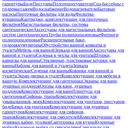
гарнитуры
Биде
Писсуары
Полотенцесушители
Спа-бассейны с
гидромассажем
Водоснабжение
Водонагреватели
Бытовые
насосы
Проточные фильтры для воды
Фильтры-
кувшины
Картриджи, комплектующие для проточных
фильтров
Магистральные фильтры, системы
сантехнические
Аксессуары для магистральных фильтров,
систем сантехнических
Трубы полипропиленовые
Фитинги
полипропиленовые
Расширительные баки,
гидроаккумуляторы
Обустройство ванной комнаты и
туалета
Мебель для ванной
Зеркала для ванной
Аксессуары для
ванной и туалета
Сиденья и чехлы для унитаза
Шторки,
карнизы для ванны
Стеклянные, пластиковые шторки для
ванны
Наборы для ванной и туалета
Зеркала
косметические
Сиденья для ванны
Коврики для ванной и
туалета
Экран-дверки в туалет
Комплектующие для мебели в
ванную
Комплектующие для сантехники
Экраны для ванн,
душевых поддонов
Опоры для ванн, душевых
поддонов
Комплектующие для ванн
Плинтусы для
сантехники
Сифоны, трапы
Комплектующие для
умывальников, моек
Комплектующие для унитазов, писсуаров,
биде
Бачки для унитазов
Комплектующие для душевых
гарнитуров
Комплектующие для сифонов,
трапов
Комплектующие для смесителей
Комплектующие для
душевых кабин, уголков
Сантехника для кухни
Кухонные
мойки
Кухонные мойки со смесителями
Смесители для