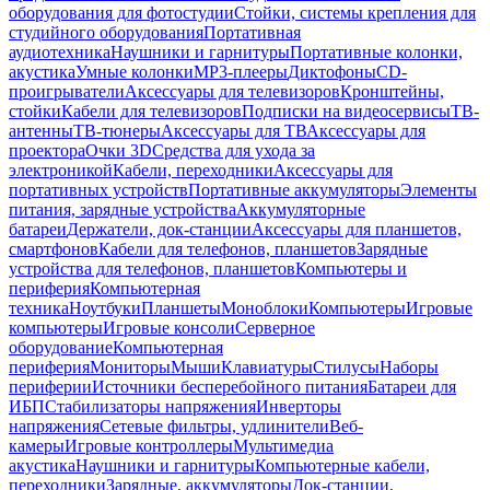
оборудования для фотостудии
Стойки, системы крепления для
студийного оборудования
Портативная
аудиотехника
Наушники и гарнитуры
Портативные колонки,
акустика
Умные колонки
MP3-плееры
Диктофоны
CD-
проигрыватели
Аксессуары для телевизоров
Кронштейны,
стойки
Кабели для телевизоров
Подписки на видеосервисы
ТВ-
антенны
ТВ-тюнеры
Аксессуары для ТВ
Аксессуары для
проектора
Очки 3D
Средства для ухода за
электроникой
Кабели, переходники
Аксессуары для
портативных устройств
Портативные аккумуляторы
Элементы
питания, зарядные устройства
Аккумуляторные
батареи
Держатели, док-станции
Аксессуары для планшетов,
смартфонов
Кабели для телефонов, планшетов
Зарядные
устройства для телефонов, планшетов
Компьютеры и
периферия
Компьютерная
техника
Ноутбуки
Планшеты
Моноблоки
Компьютеры
Игровые
компьютеры
Игровые консоли
Серверное
оборудование
Компьютерная
периферия
Мониторы
Мыши
Клавиатуры
Стилусы
Наборы
периферии
Источники бесперебойного питания
Батареи для
ИБП
Стабилизаторы напряжения
Инверторы
напряжения
Сетевые фильтры, удлинители
Веб-
камеры
Игровые контроллеры
Мультимедиа
акустика
Наушники и гарнитуры
Компьютерные кабели,
переходники
Зарядные, аккумуляторы
Док-станции,