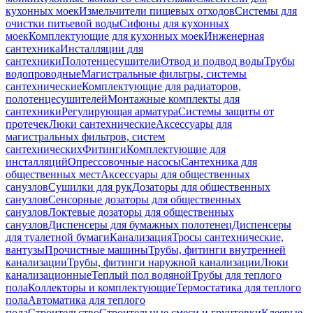
кухонных моек
Измельчители пищевых отходов
Системы для
очистки питьевой воды
Сифоны для кухонных
моек
Комплектующие для кухонных моек
Инженерная
сантехника
Инсталляции для
сантехники
Полотенцесушители
Отвод и подвод воды
Трубы
водопроводные
Магистральные фильтры, системы
сантехнические
Комплектующие для радиаторов,
полотенцесушителей
Монтажные комплекты для
сантехники
Регулирующая арматура
Системы защиты от
протечек
Люки сантехнические
Аксессуары для
магистральных фильтров, систем
сантехнических
Фитинги
Комплектующие для
инсталляций
Опрессовочные насосы
Сантехника для
общественных мест
Аксессуары для общественных
санузлов
Сушилки для рук
Дозаторы для общественных
санузлов
Сенсорные дозаторы для общественных
санузлов
Локтевые дозаторы для общественных
санузлов
Диспенсеры для бумажных полотенец
Диспенсеры
для туалетной бумаги
Канализация
Тросы сантехнические,
вантузы
Прочистные машины
Трубы, фитинги внутренней
канализации
Трубы, фитинги наружной канализации
Люки
канализационные
Теплый пол водяной
Трубы для теплого
пола
Коллекторы и комплектующие
Термостатика для теплого
пола
Автоматика для теплого
пола
Строительство
Строительные смеси и грунтовки
Клеевые