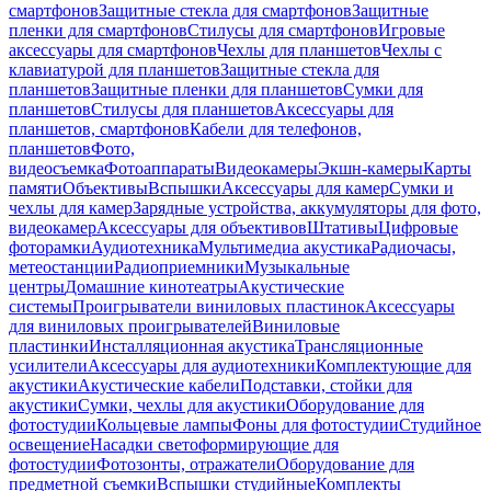
смартфонов
Защитные стекла для смартфонов
Защитные
пленки для смартфонов
Стилусы для смартфонов
Игровые
аксессуары для смартфонов
Чехлы для планшетов
Чехлы с
клавиатурой для планшетов
Защитные стекла для
планшетов
Защитные пленки для планшетов
Сумки для
планшетов
Стилусы для планшетов
Аксессуары для
планшетов, смартфонов
Кабели для телефонов,
планшетов
Фото,
видеосъемка
Фотоаппараты
Видеокамеры
Экшн-камеры
Карты
памяти
Объективы
Вспышки
Аксессуары для камер
Сумки и
чехлы для камер
Зарядные устройства, аккумуляторы для фото,
видеокамер
Аксессуары для объективов
Штативы
Цифровые
фоторамки
Аудиотехника
Мультимедиа акустика
Радиочасы,
метеостанции
Радиоприемники
Музыкальные
центры
Домашние кинотеатры
Акустические
системы
Проигрыватели виниловых пластинок
Аксессуары
для виниловых проигрывателей
Виниловые
пластинки
Инсталляционная акустика
Трансляционные
усилители
Аксессуары для аудиотехники
Комплектующие для
акустики
Акустические кабели
Подставки, стойки для
акустики
Сумки, чехлы для акустики
Оборудование для
фотостудии
Кольцевые лампы
Фоны для фотостудии
Студийное
освещение
Насадки светоформирующие для
фотостудии
Фотозонты, отражатели
Оборудование для
предметной съемки
Вспышки студийные
Комплекты