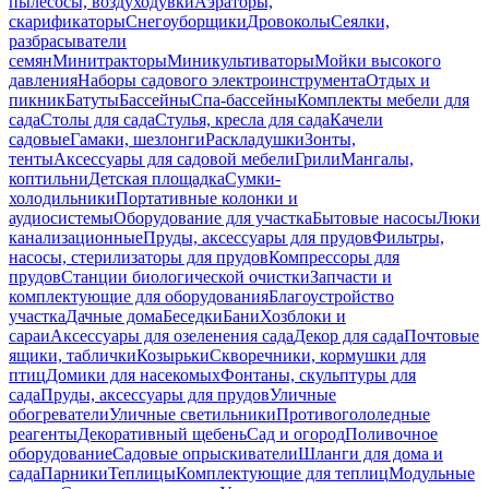
пылесосы, воздуходувки
Аэраторы,
скарификаторы
Снегоуборщики
Дровоколы
Сеялки,
разбрасыватели
семян
Минитракторы
Миникультиваторы
Мойки высокого
давления
Наборы садового электроинструмента
Отдых и
пикник
Батуты
Бассейны
Спа-бассейны
Комплекты мебели для
сада
Столы для сада
Стулья, кресла для сада
Качели
садовые
Гамаки, шезлонги
Раскладушки
Зонты,
тенты
Аксессуары для садовой мебели
Грили
Мангалы,
коптильни
Детская площадка
Сумки-
холодильники
Портативные колонки и
аудиосистемы
Оборудование для участка
Бытовые насосы
Люки
канализационные
Пруды, аксессуары для прудов
Фильтры,
насосы, стерилизаторы для прудов
Компрессоры для
прудов
Станции биологической очистки
Запчасти и
комплектующие для оборудования
Благоустройство
участка
Дачные дома
Беседки
Бани
Хозблоки и
сараи
Аксессуары для озеленения сада
Декор для сада
Почтовые
ящики, таблички
Козырьки
Скворечники, кормушки для
птиц
Домики для насекомых
Фонтаны, скульптуры для
сада
Пруды, аксессуары для прудов
Уличные
обогреватели
Уличные светильники
Противогололедные
реагенты
Декоративный щебень
Сад и огород
Поливочное
оборудование
Садовые опрыскиватели
Шланги для дома и
сада
Парники
Теплицы
Комплектующие для теплиц
Модульные