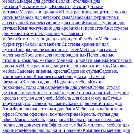
мебель
Шкафы для детской
Полки, стеллажи для
детской
Детские комоды
Кровати детские
Детские
матрасы
Матрасы в кроватку
Наматрасники, защитные чехлы
детские
Мебель для детского сада
Мебельная фурнитура и
аксессуары
Комплектующие для столов
Комплектующие для
стульев
Комплектующие для кроватей и кроваток
Аксессуары
для мебели
Комплектующие для мягкой
мебели
Комплектующие для корпусной мебели
Мебельная
фурнитура
Чехлы для мебели
Системы хранения для
кухни
Товары для безопасности детей
Мебель для самых
маленьких
Кроватки для новорожденных
Пеленальные
столики, комоды, матрасы
Манежи, кровати-манежи
Матрасы в
кроватку
Наматрасники, защитные чехлы в кроватку
Садовая
мебель
Садовые диваны, кресла
Садовые стулья
Садовые,
уличные столы
Комплекты мебели для сада
Гамаки,
шезлонги
Качели садовые
Надувная мебель
Кухни
походные
Столы для сада
Мебель для учебы
Столы, стулья
детские
Письменные столы
Растущие столы и парты
Растущие
кресла и стулья для учебы
Мебель для бани и сауны
Стулья,
табуретки, подставки для бани
Скамьи для бани
Столы для
бани
Журнальные столики для бани
Мебель для кабинета и
офиса
Столы офисные, компьютерные
Кресла, стулья для
офиса
Мягкая мебель для офиса
Шкафы офисные
Стеллажи,
полки для документов
Офисные тумбы
Комплекты мебели для
кабинета
Мебель для лоджии и балкона
Комплекты мебели для