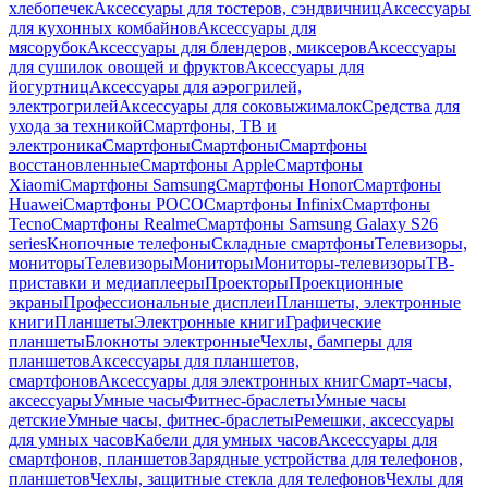
хлебопечек
Аксессуары для тостеров, сэндвичниц
Аксессуары
для кухонных комбайнов
Аксессуары для
мясорубок
Аксессуары для блендеров, миксеров
Аксессуары
для сушилок овощей и фруктов
Аксессуары для
йогуртниц
Аксессуары для аэрогрилей,
электрогрилей
Аксессуары для соковыжималок
Средства для
ухода за техникой
Смартфоны, ТВ и
электроника
Смартфоны
Смартфоны
Смартфоны
восстановленные
Смартфоны Apple
Смартфоны
Xiaomi
Смартфоны Samsung
Смартфоны Honor
Смартфоны
Huawei
Смартфоны POCO
Смартфоны Infinix
Смартфоны
Tecno
Смартфоны Realme
Смартфоны Samsung Galaxy S26
series
Кнопочные телефоны
Складные смартфоны
Телевизоры,
мониторы
Телевизоры
Мониторы
Мониторы-телевизоры
ТВ-
приставки и медиаплееры
Проекторы
Проекционные
экраны
Профессиональные дисплеи
Планшеты, электронные
книги
Планшеты
Электронные книги
Графические
планшеты
Блокноты электронные
Чехлы, бамперы для
планшетов
Аксессуары для планшетов,
смартфонов
Аксессуары для электронных книг
Смарт-часы,
аксессуары
Умные часы
Фитнес-браслеты
Умные часы
детские
Умные часы, фитнес-браслеты
Ремешки, аксессуары
для умных часов
Кабели для умных часов
Аксессуары для
смартфонов, планшетов
Зарядные устройства для телефонов,
планшетов
Чехлы, защитные стекла для телефонов
Чехлы для