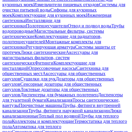
кухонных моек
Измельчители пищевых отходов
Системы для
очистки питьевой воды
Сифоны для кухонных
моек
Комплектующие для кухонных моек
Инженерная
сантехника
Инсталляции для
сантехники
Полотенцесушители
Отвод и подвод воды
Трубы
водопроводные
Магистральные фильтры, системы
сантехнические
Комплектующие для радиаторов,
полотенцесушителей
Монтажные комплекты для
сантехники
Регулирующая арматура
Системы защиты от
протечек
Люки сантехнические
Аксессуары для
магистральных фильтров, систем
сантехнических
Фитинги
Комплектующие для
инсталляций
Опрессовочные насосы
Сантехника для
общественных мест
Аксессуары для общественных
санузлов
Сушилки для рук
Дозаторы для общественных
санузлов
Сенсорные дозаторы для общественных
санузлов
Локтевые дозаторы для общественных
санузлов
Диспенсеры для бумажных полотенец
Диспенсеры
для туалетной бумаги
Канализация
Тросы сантехнические,
вантузы
Прочистные машины
Трубы, фитинги внутренней
канализации
Трубы, фитинги наружной канализации
Люки
канализационные
Теплый пол водяной
Трубы для теплого
пола
Коллекторы и комплектующие
Термостатика для теплого
пола
Автоматика для теплого
пола
Строительство
Строительные смеси и грунтовки
Клеевые