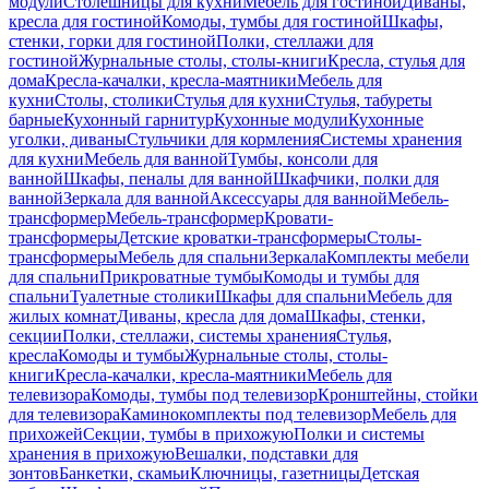
модули
Столешницы для кухни
Мебель для гостиной
Диваны,
кресла для гостиной
Комоды, тумбы для гостиной
Шкафы,
стенки, горки для гостиной
Полки, стеллажи для
гостиной
Журнальные столы, столы-книги
Кресла, стулья для
дома
Кресла-качалки, кресла-маятники
Мебель для
кухни
Столы, столики
Стулья для кухни
Стулья, табуреты
барные
Кухонный гарнитур
Кухонные модули
Кухонные
уголки, диваны
Стульчики для кормления
Системы хранения
для кухни
Мебель для ванной
Тумбы, консоли для
ванной
Шкафы, пеналы для ванной
Шкафчики, полки для
ванной
Зеркала для ванной
Аксессуары для ванной
Мебель-
трансформер
Мебель-трансформер
Кровати-
трансформеры
Детские кроватки-трансформеры
Столы-
трансформеры
Мебель для спальни
Зеркала
Комплекты мебели
для спальни
Прикроватные тумбы
Комоды и тумбы для
спальни
Туалетные столики
Шкафы для спальни
Мебель для
жилых комнат
Диваны, кресла для дома
Шкафы, стенки,
секции
Полки, стеллажи, системы хранения
Стулья,
кресла
Комоды и тумбы
Журнальные столы, столы-
книги
Кресла-качалки, кресла-маятники
Мебель для
телевизора
Комоды, тумбы под телевизор
Кронштейны, стойки
для телевизора
Каминокомплекты под телевизор
Мебель для
прихожей
Секции, тумбы в прихожую
Полки и системы
хранения в прихожую
Вешалки, подставки для
зонтов
Банкетки, скамьи
Ключницы, газетницы
Детская