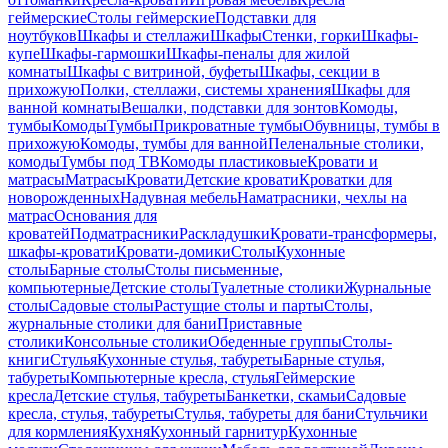
геймерские
Столы геймерские
Подставки для
ноутбуков
Шкафы и стеллажи
Шкафы
Стенки, горки
Шкафы-
купе
Шкафы-гармошки
Шкафы-пеналы для жилой
комнаты
Шкафы с витриной, буфеты
Шкафы, секции в
прихожую
Полки, стеллажи, системы хранения
Шкафы для
ванной комнаты
Вешалки, подставки для зонтов
Комоды,
тумбы
Комоды
Тумбы
Прикроватные тумбы
Обувницы, тумбы в
прихожую
Комоды, тумбы для ванной
Пеленальные столики,
комоды
Тумбы под ТВ
Комоды пластиковые
Кровати и
матрасы
Матрасы
Кровати
Детские кровати
Кроватки для
новорожденных
Надувная мебель
Наматрасники, чехлы на
матрас
Основания для
кроватей
Подматрасники
Раскладушки
Кровати-трансформеры,
шкафы-кровати
Кровати-домики
Столы
Кухонные
столы
Барные столы
Столы письменные,
компьютерные
Детские столы
Туалетные столики
Журнальные
столы
Садовые столы
Растущие столы и парты
Столы,
журнальные столики для бани
Приставные
столики
Консольные столики
Обеденные группы
Столы-
книги
Стулья
Кухонные стулья, табуреты
Барные стулья,
табуреты
Компьютерные кресла, стулья
Геймерские
кресла
Детские стулья, табуреты
Банкетки, скамьи
Садовые
кресла, стулья, табуреты
Стулья, табуреты для бани
Стульчики
для кормления
Кухня
Кухонный гарнитур
Кухонные