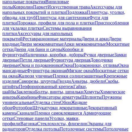
напольные покрытия
Виниловые
полы
Ковролин
Паркет
Искусственная трава
Аксессуары для
напольных покрытий и плитки
Подложка
Плинтусы, уголки,
обводы для труб
Плинтусы для сантехники
Фуги для
плитки
Порожки, профили для пола и плитки
Приспособления
для укладки плитки
Системы выравнивания
плитки
Аксессуары для напольных
покрытий
Реставрационные материалы
Двери и арки
Двери
входные
Двери межкомнатные
Арки межкомнатные
Москитные
сетки
Двери для бани и сауны
Коробки и
фурнитура
Наличники, коробки, доборы
Ручки дверные
Замки
дверные
Петли дверные
Фурнитура дверная
Доводчики
дверные
Окна и подоконники
Окна
Подоконники, отливы
Окна
мансардные
Фурнитура оконная
Мягкие окна
Москитные сетки
на окна
Жалюзи уличные
Пленки солнцезащитные
Крепежные
изделия
Саморезы, шурупы
Гвозди
Анкеры, дюбели
Скобы,
штифты
Перфорированный крепеж
Гайки,
шайбы
Заклепки
Болты, винты, шпильки
Хомуты
Химические
анкеры
Карабины
Фиксаторы арматуры
Шплинты
Пружины
универсальные
Отделка стен
Обои
Жидкие
обои
Фотообои
Штукатурки декоративные
Декоративный
камень
Скинали
Пленки самоклеящиеся
Армирующие
сетки
Стеновые панели
Уголки, маяки,
профили
Вагонка
Стеклохолсты, флизелин
Экраны для
радиаторов
Отделка потолка
Потолочные системы
Потолочные