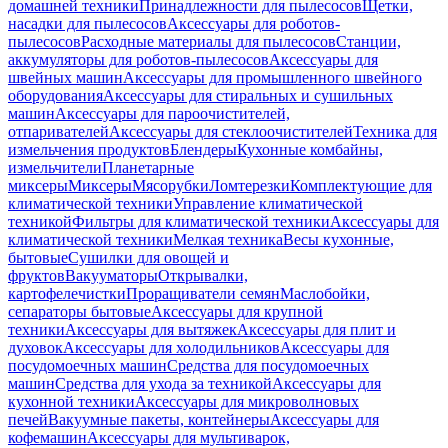
домашней техники
Принадлежности для пылесосов
Щетки,
насадки для пылесосов
Аксессуары для роботов-
пылесосов
Расходные материалы для пылесосов
Станции,
аккумуляторы для роботов-пылесосов
Аксессуары для
швейных машин
Аксессуары для промышленного швейного
оборудования
Аксессуары для стиральных и сушильных
машин
Аксессуары для пароочистителей,
отпаривателей
Аксессуары для стеклоочистителей
Техника для
измельчения продуктов
Блендеры
Кухонные комбайны,
измельчители
Планетарные
миксеры
Миксеры
Мясорубки
Ломтерезки
Комплектующие для
климатической техники
Управление климатической
техникой
Фильтры для климатической техники
Аксессуары для
климатической техники
Мелкая техника
Весы кухонные,
бытовые
Сушилки для овощей и
фруктов
Вакууматоры
Открывалки,
картофелечистки
Проращиватели семян
Маслобойки,
сепараторы бытовые
Аксессуары для крупной
техники
Аксессуары для вытяжек
Аксессуары для плит и
духовок
Аксессуары для холодильников
Аксессуары для
посудомоечных машин
Средства для посудомоечных
машин
Средства для ухода за техникой
Аксессуары для
кухонной техники
Аксессуары для микроволновых
печей
Вакуумные пакеты, контейнеры
Аксессуары для
кофемашин
Аксессуары для мультиварок,