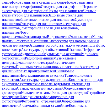
смартфонов
Защитные стекла для смартфонов
Защитные
пленки для смартфонов
Стилусы для смартфонов
Игровые
аксессуары для смартфонов
Чехлы для планшетов
Чехлы с
клавиатурой для планшетов
Защитные стекла для
планшетов
Защитные пленки для планшетов
Сумки для
планшетов
Стилусы для планшетов
Аксессуары для
планшетов, смартфонов
Кабели для телефонов,
планшетов
Фото,
видеосъемка
Фотоаппараты
Видеокамеры
Экшн-камеры
Карты
памяти
Объективы
Вспышки
Аксессуары для камер
Сумки и
чехлы для камер
Зарядные устройства, аккумуляторы для фото,
видеокамер
Аксессуары для объективов
Штативы
Цифровые
фоторамки
Аудиотехника
Мультимедиа акустика
Радиочасы,
метеостанции
Радиоприемники
Музыкальные
центры
Домашние кинотеатры
Акустические
системы
Проигрыватели виниловых пластинок
Аксессуары
для виниловых проигрывателей
Виниловые
пластинки
Инсталляционная акустика
Трансляционные
усилители
Аксессуары для аудиотехники
Комплектующие для
акустики
Акустические кабели
Подставки, стойки для
акустики
Сумки, чехлы для акустики
Оборудование для
фотостудии
Кольцевые лампы
Фоны для фотостудии
Студийное
освещение
Насадки светоформирующие для
фотостудии
Фотозонты, отражатели
Оборудование для
предметной съемки
Вспышки студийные
Комплекты