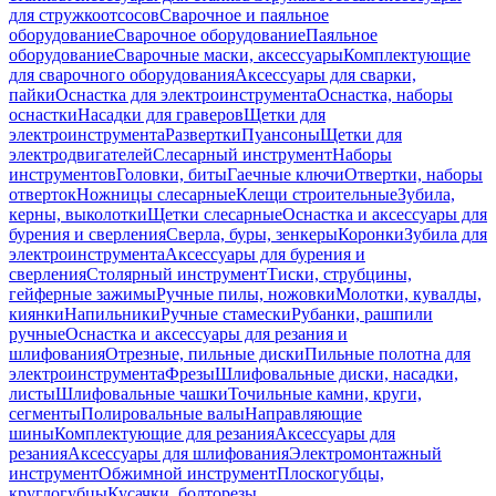
для стружкоотсосов
Сварочное и паяльное
оборудование
Сварочное оборудование
Паяльное
оборудование
Сварочные маски, аксессуары
Комплектующие
для сварочного оборудования
Аксессуары для сварки,
пайки
Оснастка для электроинструмента
Оснастка, наборы
оснастки
Насадки для граверов
Щетки для
электроинструмента
Развертки
Пуансоны
Щетки для
электродвигателей
Слесарный инструмент
Наборы
инструментов
Головки, биты
Гаечные ключи
Отвертки, наборы
отверток
Ножницы слесарные
Клещи строительные
Зубила,
керны, выколотки
Щетки слесарные
Оснастка и аксессуары для
бурения и сверления
Сверла, буры, зенкеры
Коронки
Зубила для
электроинструмента
Аксессуары для бурения и
сверления
Столярный инструмент
Тиски, струбцины,
гейферные зажимы
Ручные пилы, ножовки
Молотки, кувалды,
киянки
Напильники
Ручные стамески
Рубанки, рашпили
ручные
Оснастка и аксессуары для резания и
шлифования
Отрезные, пильные диски
Пильные полотна для
электроинструмента
Фрезы
Шлифовальные диски, насадки,
листы
Шлифовальные чашки
Точильные камни, круги,
сегменты
Полировальные валы
Направляющие
шины
Комплектующие для резания
Аксессуары для
резания
Аксессуары для шлифования
Электромонтажный
инструмент
Обжимной инструмент
Плоскогубцы,
круглогубцы
Кусачки, болторезы,