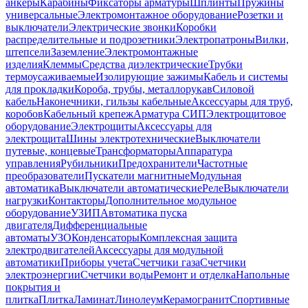
анкеры
Карабины
Фиксаторы арматуры
Шплинты
Пружины
универсальные
Электромонтажное оборудование
Розетки и
выключатели
Электрические звонки
Коробки
распределительные и подрозетники
Электропатроны
Вилки,
штепсели
Заземление
Электромонтажные
изделия
Клеммы
Средства диэлектрические
Трубки
термоусаживаемые
Изолирующие зажимы
Кабель и системы
для прокладки
Короба, трубы, металлорукав
Силовой
кабель
Наконечники, гильзы кабельные
Аксессуары для труб,
коробов
Кабельный крепеж
Арматура СИП
Электрощитовое
оборудование
Электрощиты
Аксессуары для
электрощита
Шины электротехнические
Выключатели
путевые, концевые
Трансформаторы
Аппаратура
управления
Рубильники
Предохранители
Частотные
преобразователи
Пускатели магнитные
Модульная
автоматика
Выключатели автоматические
Реле
Выключатели
нагрузки
Контакторы
Дополнительное модульное
оборудование
УЗИП
Автоматика пуска
двигателя
Дифференциальные
автоматы
УЗО
Конденсаторы
Комплексная защита
электродвигателей
Аксессуары для модульной
автоматики
Приборы учета
Счетчики газа
Счетчики
электроэнергии
Счетчики воды
Ремонт и отделка
Напольные
покрытия и
плитка
Плитка
Ламинат
Линолеум
Керамогранит
Спортивные