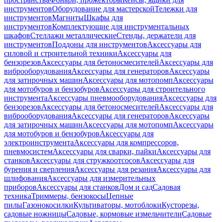
инструментов
Оборудование для мастерской
Тележки для
инструментов
Магниты
Шкафы для
инструментов
Комплектующие для инструментальных
шкафов
Стеллажи металлические
Стенды, держатели для
инструментов
Поддоны для инструментов
Аксессуары для
силовой и строительной техники
Аксессуары для
бензорезов
Аксессуары для бетоносмесителей
Аксессуары для
виброоборудования
Аксессуары для генераторов
Аксессуары
для затирочных машин
Аксессуары для мотопомп
Аксессуары
для мотобуров и бензобуров
Аксессуары для строительного
инструмента
Аксессуары пневмооборудования
Аксессуары для
бензорезов
Аксессуары для бетоносмесителей
Аксессуары для
виброоборудования
Аксессуары для генераторов
Аксессуары
для затирочных машин
Аксессуары для мотопомп
Аксессуары
для мотобуров и бензобуров
Аксессуары для
электроинструмента
Аксессуары для компрессоров,
пневмосистем
Аксессуары для сварки, пайки
Аксессуары для
станков
Аксессуары для стружкоотсосов
Аксессуары для
бурения и сверления
Аксессуары для резания
Аксессуары для
шлифования
Аксессуары для измерительных
приборов
Аксессуары для станков
Дом и сад
Садовая
техника
Триммеры, бензокосы
Цепные
пилы
Газонокосилки
Культиваторы, мотоблоки
Кусторезы,
садовые ножницы
Садовые, кормовые измельчители
Садовые