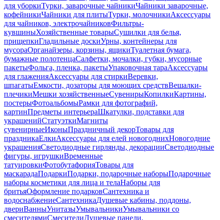
для уборки
Турки, заварочные чайники
Чайники заварочные,
кофейники
Чайники для плиты
Турки, молочники
Аксессуары
для чайников, электрочайников
Фильтры-
кувшины
Хозяйственные товары
Сушилки для белья,
прищепки
Гладильные доски
Урны, контейнеры для
мусора
Органайзеры, корзины, ящики
Туалетная бумага,
бумажные полотенца
Салфетки, мочалки, губки, мусорные
пакеты
Фольга, пленка, пакеты
Упаковочная тара
Аксессуары
для глажения
Аксессуары для стирки
Веревки,
шпагаты
Емкости, дозаторы для моющих средств
Вешалки-
плечики
Мешки хозяйственные
Сувениры
Копилки
Картины,
постеры
Фотоальбомы
Рамки для фотографий,
картин
Предметы интерьера
Шкатулки, подставки для
украшений
Статуэтки
Магниты
сувенирные
Иконы
Праздничный декор
Товары для
праздника
Елки
Аксессуары для елей новогодних
Новогодние
украшения
Светодиодные гирлянды, декорации
Светодиодные
фигуры, игрушки
Временные
татуировки
Фотобутафория
Товары для
маскарада
Подарки
Подарки, подарочные наборы
Подарочные
наборы косметики для лица и тела
Наборы для
бритья
Оформление подарков
Сантехника и
водоснабжение
Сантехника
Душевые кабины, поддоны,
двери
Ванны
Унитазы
Умывальники
Умывальники со
смесителями
Смесители
Душевые панели,