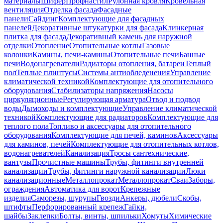
материалы
Шифер
Профнастил
Рулонная кровля
Кровельная
вентиляция
Отделка фасада
Фасадные
панели
Сайдинг
Комплектующие для фасадных
панелей
Декоративные штукатурки для фасада
Клинкерная
плитка для фасада
Декоративный камень для наружной
отделки
Отопление
Отопительные котлы
Газовые
колонки
Камины, печи-камины
Отопительные печи
Банные
печи
Водонагреватели
Радиаторы отопления, батареи
Теплый
пол
Теплые плинтусы
Системы антиобледенения
Управление
климатической техникой
Комплектующие для отопительного
оборудования
Стабилизаторы напряжения
Насосы
циркуляционные
Регулирующая арматура
Отвод и подвод
воды
Дымоходы и комплектующие
Управление климатической
техникой
Комплектующие для радиаторов
Комплектующие для
теплого пола
Топливо и аксессуары для отопительного
оборудования
Комплектующие для печей, каминов
Аксессуары
для каминов, печей
Комплектующие для отопительных котлов,
водонагревателей
Канализация
Тросы сантехнические,
вантузы
Прочистные машины
Трубы, фитинги внутренней
канализации
Трубы, фитинги наружной канализации
Люки
канализационные
Металлопрокат
Металлопрокат
Сваи
Заборы,
ограждения
Автоматика для ворот
Крепежные
изделия
Саморезы, шурупы
Гвозди
Анкеры, дюбели
Скобы,
штифты
Перфорированный крепеж
Гайки,
шайбы
Заклепки
Болты, винты, шпильки
Хомуты
Химические