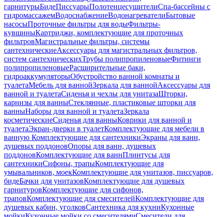
гарнитуры
Биде
Писсуары
Полотенцесушители
Спа-бассейны с
гидромассажем
Водоснабжение
Водонагреватели
Бытовые
насосы
Проточные фильтры для воды
Фильтры-
кувшины
Картриджи, комплектующие для проточных
фильтров
Магистральные фильтры, системы
сантехнические
Аксессуары для магистральных фильтров,
систем сантехнических
Трубы полипропиленовые
Фитинги
полипропиленовые
Расширительные баки,
гидроаккумуляторы
Обустройство ванной комнаты и
туалета
Мебель для ванной
Зеркала для ванной
Аксессуары для
ванной и туалета
Сиденья и чехлы для унитаза
Шторки,
карнизы для ванны
Стеклянные, пластиковые шторки для
ванны
Наборы для ванной и туалета
Зеркала
косметические
Сиденья для ванны
Коврики для ванной и
туалета
Экран-дверки в туалет
Комплектующие для мебели в
ванную
Комплектующие для сантехники
Экраны для ванн,
душевых поддонов
Опоры для ванн, душевых
поддонов
Комплектующие для ванн
Плинтусы для
сантехники
Сифоны, трапы
Комплектующие для
умывальников, моек
Комплектующие для унитазов, писсуаров,
биде
Бачки для унитазов
Комплектующие для душевых
гарнитуров
Комплектующие для сифонов,
трапов
Комплектующие для смесителей
Комплектующие для
душевых кабин, уголков
Сантехника для кухни
Кухонные
мойки
Кухонные мойки со смесителями
Смесители для