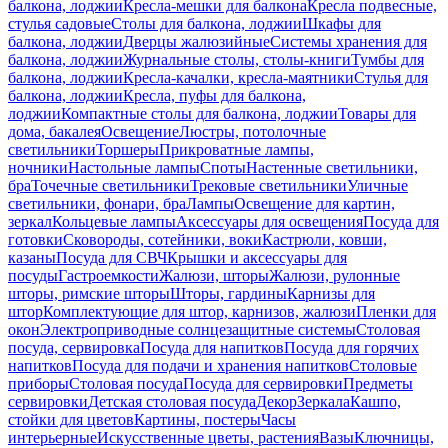
балкона, лоджии
Кресла-мешки для балкона
Кресла подвесные,
стулья садовые
Столы для балкона, лоджии
Шкафы для
балкона, лоджии
Дверцы жалюзийные
Системы хранения для
балкона, лоджии
Журнальные столы, столы-книги
Тумбы для
балкона, лоджии
Кресла-качалки, кресла-маятники
Стулья для
балкона, лоджии
Кресла, пуфы для балкона,
лоджии
Компактные столы для балкона, лоджии
Товары для
дома, бакалея
Освещение
Люстры, потолочные
светильники
Торшеры
Прикроватные лампы,
ночники
Настольные лампы
Споты
Настенные светильники,
бра
Точечные светильники
Трековые светильники
Уличные
светильники, фонари, бра
Лампы
Освещение для картин,
зеркал
Кольцевые лампы
Аксессуары для освещения
Посуда для
готовки
Сковороды, сотейники, воки
Кастрюли, ковши,
казаны
Посуда для СВЧ
Крышки и аксессуары для
посуды
Гастроемкости
Жалюзи, шторы
Жалюзи, рулонные
шторы, римские шторы
Шторы, гардины
Карнизы для
штор
Комплектующие для штор, карнизов, жалюзи
Пленки для
окон
Электроприводные солнцезащитные системы
Столовая
посуда, сервировка
Посуда для напитков
Посуда для горячих
напитков
Посуда для подачи и хранения напитков
Столовые
приборы
Столовая посуда
Посуда для сервировки
Предметы
сервировки
Детская столовая посуда
Декор
Зеркала
Кашпо,
стойки для цветов
Картины, постеры
Часы
интерьерные
Искусственные цветы, растения
Вазы
Ключницы,