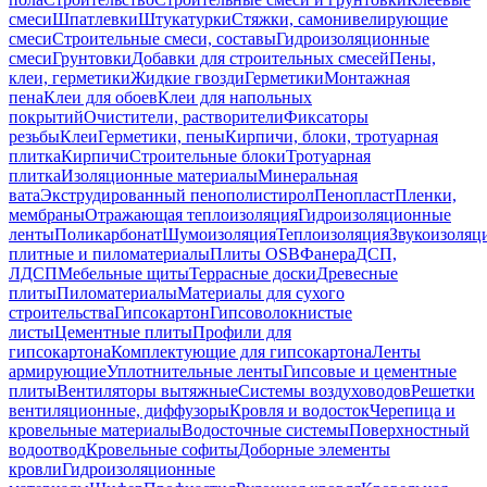
смеси
Шпатлевки
Штукатурки
Стяжки, самонивелирующие
смеси
Строительные смеси, составы
Гидроизоляционные
смеси
Грунтовки
Добавки для строительных смесей
Пены,
клеи, герметики
Жидкие гвозди
Герметики
Монтажная
пена
Клеи для обоев
Клеи для напольных
покрытий
Очистители, растворители
Фиксаторы
резьбы
Клеи
Герметики, пены
Кирпичи, блоки, тротуарная
плитка
Кирпичи
Строительные блоки
Тротуарная
плитка
Изоляционные материалы
Минеральная
вата
Экструдированный пенополистирол
Пенопласт
Пленки,
мембраны
Отражающая теплоизоляция
Гидроизоляционные
ленты
Поликарбонат
Шумоизоляция
Теплоизоляция
Звукоизоляц
плитные и пиломатериалы
Плиты OSB
Фанера
ДСП,
ЛДСП
Мебельные щиты
Террасные доски
Древесные
плиты
Пиломатериалы
Материалы для сухого
строительства
Гипсокартон
Гипсоволокнистые
листы
Цементные плиты
Профили для
гипсокартона
Комплектующие для гипсокартона
Ленты
армирующие
Уплотнительные ленты
Гипсовые и цементные
плиты
Вентиляторы вытяжные
Системы воздуховодов
Решетки
вентиляционные, диффузоры
Кровля и водосток
Черепица и
кровельные материалы
Водосточные системы
Поверхностный
водоотвод
Кровельные софиты
Доборные элементы
кровли
Гидроизоляционные