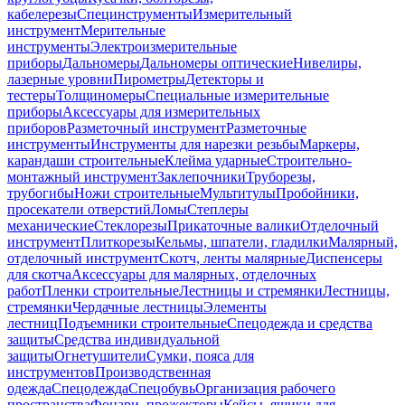
кабелерезы
Специнструменты
Измерительный
инструмент
Мерительные
инструменты
Электроизмерительные
приборы
Дальномеры
Дальномеры оптические
Нивелиры,
лазерные уровни
Пирометры
Детекторы и
тестеры
Толщиномеры
Специальные измерительные
приборы
Аксессуары для измерительных
приборов
Разметочный инструмент
Разметочные
инструменты
Инструменты для нарезки резьбы
Маркеры,
карандаши строительные
Клейма ударные
Строительно-
монтажный инструмент
Заклепочники
Труборезы,
трубогибы
Ножи строительные
Мультитулы
Пробойники,
просекатели отверстий
Ломы
Степлеры
механические
Стеклорезы
Прикаточные валики
Отделочный
инструмент
Плиткорезы
Кельмы, шпатели, гладилки
Малярный,
отделочный инструмент
Скотч, ленты малярные
Диспенсеры
для скотча
Аксессуары для малярных, отделочных
работ
Пленки строительные
Лестницы и стремянки
Лестницы,
стремянки
Чердачные лестницы
Элементы
лестниц
Подъемники строительные
Спецодежда и средства
защиты
Средства индивидуальной
защиты
Огнетушители
Сумки, пояса для
инструментов
Производственная
одежда
Спецодежда
Спецобувь
Организация рабочего
пространства
Фонари, прожекторы
Кейсы, ящики для