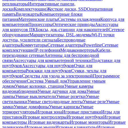
репликаторы
Интерактивные панели,
доски
Комплектующие
Жесткие диски, SSD
Оперативная
память
Видеокарты
Компьютерные блоки
питания
Материнские платы
Системы охлаждения
Корпуса для
компьютеров
Процессоры
Оптические приводы
Аксессуары
для корпусов ПК
Боксы, док-станции для накопителей
Сетевое
оборудование
Маршрутизаторы, DSL-модемы
Wi-Fi точки
доступа, усилители сигнала
Беспроводные
адаптеры
Коммутаторы
Сетевые адаптеры
Powerline
Сетевые
комплектующие
IP-телефония
Медиаконвертеры
Кабели,
переходники сетевые
Антенны для беспроводной
связи
Аксессуары для компьютерной техники
Подставки для
ноутбуков
Аксессуары для ноутбуков
Очки для
компьютера
Рюкзаки для ноутбуков
Сумки, чехлы для
ноутбуков
Средства для ухода за электроникой
Программное
обеспечение
Система Умный дом
Управление умным
домом
Умные колонки, станции
Умные камеры
видеонаблюдения
Умные датчики для дома
Умные
лампы
Умные выключатели
Умные розетки
Умные
светильники
Умные светодиодные ленты
Умные реле
Умные
замки
Умные домофоны
Умные карнизы
Умные
терморегуляторы
Игровая зона
Игровые приставки
Игры для
приставок
Игровые контроллеры
Игровые ноутбуки
Игровые
компьютеры
Игровые видеокарты
Игровые мониторы
Игровые
телевизоры
Игровые мыши
Игровые клавиатуры
Игровые