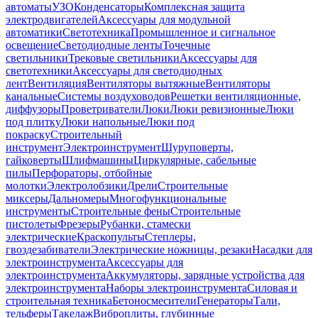
автоматы
УЗО
Конденсаторы
Комплексная защита
электродвигателей
Аксессуары для модульной
автоматики
Светотехника
Промышленное и сигнальное
освещение
Светодиодные ленты
Точечные
светильники
Трековые светильники
Аксессуары для
светотехники
Аксессуары для светодиодных
лент
Вентиляция
Вентиляторы вытяжные
Вентиляторы
канальные
Системы воздуховодов
Решетки вентиляционные,
диффузоры
Проветриватели
Люки
Люки ревизионные
Люки
под плитку
Люки напольные
Люки под
покраску
Строительный
инструмент
Электроинструмент
Шуруповерты,
гайковерты
Шлифмашины
Циркулярные, сабельные
пилы
Перфораторы, отбойные
молотки
Электролобзики
Дрели
Строительные
миксеры
Дальномеры
Многофункциональные
инструменты
Строительные фены
Строительные
пистолеты
Фрезеры
Рубанки, стамески
электрические
Краскопульты
Степлеры,
гвоздезабиватели
Электрические ножницы, резаки
Насадки для
электроинструмента
Аксессуары для
электроинструмента
Аккумуляторы, зарядные устройства для
электроинструмента
Наборы электроинструмента
Силовая и
строительная техника
Бетоносмесители
Генераторы
Тали,
тельферы
Такелаж
Виброплиты, глубинные