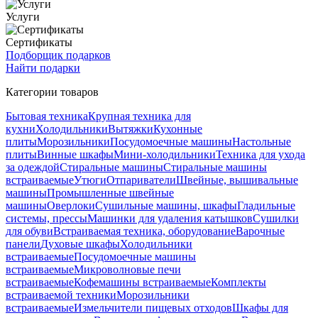
Услуги
Сертификаты
Подборщик подарков
Найти подарки
Категории товаров
Бытовая техника
Крупная техника для
кухни
Холодильники
Вытяжки
Кухонные
плиты
Морозильники
Посудомоечные машины
Настольные
плиты
Винные шкафы
Мини-холодильники
Техника для ухода
за одеждой
Стиральные машины
Стиральные машины
встраиваемые
Утюги
Отпариватели
Швейные, вышивальные
машины
Промышленные швейные
машины
Оверлоки
Сушильные машины, шкафы
Гладильные
системы, прессы
Машинки для удаления катышков
Сушилки
для обуви
Встраиваемая техника, оборудование
Варочные
панели
Духовые шкафы
Холодильники
встраиваемые
Посудомоечные машины
встраиваемые
Микроволновые печи
встраиваемые
Кофемашины встраиваемые
Комплекты
встраиваемой техники
Морозильники
встраиваемые
Измельчители пищевых отходов
Шкафы для