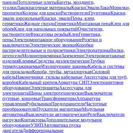
панели
Потолочные плиты
Багеты, молдинги,
уголки
Лакокрасочные материалы
Краски
Эмали
Лаки
Морилки,
пропитки
Колеры для краски
Растворители
Грунтовки
Краски,
эмали аэрозольные
Краски, эмали
Пены, клеи,
герметики
Жидкие гвозди
Герметики
Монтажная пена
Клеи для
обоев
Клеи для напольных покрытий
Очистители,
растворители
Фиксаторы резьбы
Клеи
Герметики,
пены
Электромонтажное оборудование
Розетки и
выключатели
Электрические звонки
Коробки
распределительные и подрозетники
Электропатроны
Вилки,
штепсели
Молниеприемники
Заземление
Электромонтажные
изделия
Клеммы
Средства диэлектрические
Трубки
термоусаживаемые
Изолирующие зажимы
Кабель и системы
для прокладки
Короба, трубы, металлорукав
Силовой
кабель
Наконечники, гильзы кабельные
Аксессуары для труб,
коробов
Кабельный крепеж
Арматура СИП
Электрощитовое
оборудование
Электрощиты
Аксессуары для
электрощита
Шины электротехнические
Выключатели
путевые, концевые
Трансформаторы
Аппаратура
управления
Рубильники
Предохранители
Частотные
преобразователи
Пускатели магнитные
Модульная
автоматика
Выключатели автоматические
Реле
Выключатели
нагрузки
Контакторы
Дополнительное модульное
оборудование
УЗИП
Автоматика пуска
двигателя
Дифференциальные