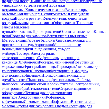
подогрева посуды
Винные шкафы встраиваемые
Вакуумные
упаковщики встраиваемые
Пароварки
встраиваемые
Климатическая техника
Вентиляторы
бытовые
Кондиционеры, сплит-системы
Охладители
воздуха
Водонагреватели
Увлажнители, очистители
воздуха
Камины, печи-камины
Обогреватели
Тепловые
завесы
Тепловые
пушки
Биокамины
Проветриватели
Отопительные печи
Банные
печи
Порталы для каминов
Вентиляторы вытяжные
Метеостанции
Газовые баллоны бытовые
Техника для
приготовления еды
Аэрогрили
Микроволновые
печи
Мультиварки
Сэндвичницы, хот-дог
мейкеры
Тостеры
Электрогрили,
электрошашлычницы
Вафельницы, орешницы,
кексницы
Хлебопечки
Ростеры, мини-печи
Йогуртницы,
мороженицы
Фризеры
Блинницы
Пароварки
Автоклавы для
консервирования
Сыроварни
Фритюрницы, фондю-
фритюрницы
Яйцеварки
Попкорницы
Техника для
дома
Пылесосы
Пылесосы профессиональные
Роботы-
пылесосы, мойщики окон
Пароочистители
Электровеники,
электрошвабры
Стеклоочистители
Стерилизационное
оборудование
Техника для приготовления
напитков
Электрочайники
Кофеварки,
кофемашины
Соковыжималки
Кофемолки
Вспениватели
молока
Сифоны для газирования воды
Аксессуары для