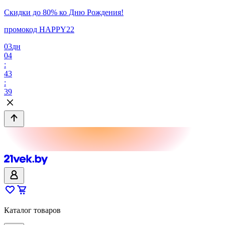
Скидки до 80% ко Дню Рождения!
промокод HAPPY22
03
дн
04
:
43
:
39
Каталог товаров