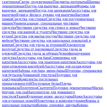
газетницы
Свечи, подсвечники
Предметы интерьера
Ширмы
декоративные
Посуда для выпечки, запекания
Формы для
выпечки, запекания
Посуда для запекания
Аксессуары для
выпечки
Бумага, фольга, рукава для выпечки
Бытовая
химия
Средства для стирки
Средства для посудомоечных
машин
Универсальные, специальные чистящие
средства
Чистящие средства для стекол и зеркал
Чистящие
средства для ванной и туалета
Чистящие средства для
кухни
Средства для мытья посуды
Чистящие средства для
мебели
Чистящие средства для напольных покрытий и
ковров
Средства для ухода за техникой
Освежители
воздуха
Средства от насекомых
Средства ухода за
одеждой
Средства ухода за обувью
Дезинфицирующие
средства
Аксессуары для бара
Сервировка для
напитков
Аксессуары для хранения напитков
Аксессуары для
приготовления коктейлей
Аксессуары для охлаждения
напитков
Наборы для бара, мини-бары
Штопоры, открывалки
для бутылок
Домашний текстиль
Подушки для
сна
Одеяла
Комплекты постельных
принадлежностей
Постельное белье
Пледы,
покрывала
Полотенца
Скатерти
Подушки декоративные
Маски,
беруши для сна
Наполнители для домашнего
текстиля
Ткани
Кухонные ножи, аксессуары
Ножи
Аксессуары
для кухонных ножей
Ножеточки и комплектующие
Ковры и
напольные покрытия
Ковры, циновки, шкуры
Ковры,