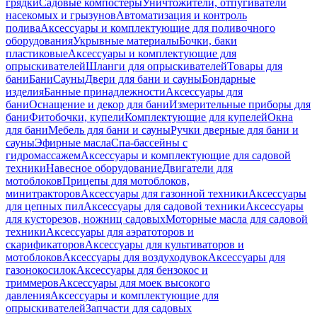
грядки
Садовые компостеры
Уничтожители, отпугиватели
насекомых и грызунов
Автоматизация и контроль
полива
Аксессуары и комплектующие для поливочного
оборудования
Укрывные материалы
Бочки, баки
пластиковые
Аксессуары и комплектующие для
опрыскивателей
Шланги для опрыскивателей
Товары для
бани
Бани
Сауны
Двери для бани и сауны
Бондарные
изделия
Банные принадлежности
Аксессуары для
бани
Оснащение и декор для бани
Измерительные приборы для
бани
Фитобочки, купели
Комплектующие для купелей
Окна
для бани
Мебель для бани и сауны
Ручки дверные для бани и
сауны
Эфирные масла
Спа-бассейны с
гидромассажем
Аксессуары и комплектующие для садовой
техники
Навесное оборудование
Двигатели для
мотоблоков
Прицепы для мотоблоков,
минитракторов
Аксессуары для газонной техники
Аксессуары
для цепных пил
Аксессуары для садовой техники
Аксессуары
для кусторезов, ножниц садовых
Моторные масла для садовой
техники
Аксессуары для аэратоторов и
скарификаторов
Аксессуары для культиваторов и
мотоблоков
Аксессуары для воздуходувок
Аксессуары для
газонокосилок
Аксессуары для бензокос и
триммеров
Аксессуары для моек высокого
давления
Аксессуары и комплектующие для
опрыскивателей
Запчасти для садовых