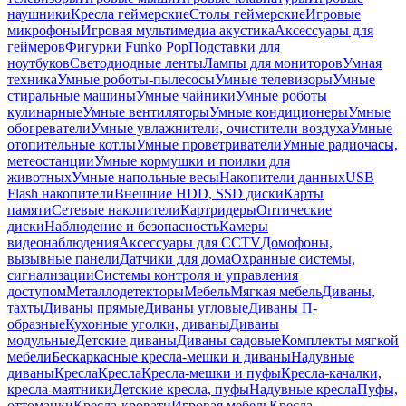
наушники
Кресла геймерские
Столы геймерские
Игровые
микрофоны
Игровая мультимедиа акустика
Аксессуары для
геймеров
Фигурки Funko Pop
Подставки для
ноутбуков
Светодиодные ленты
Лампы для мониторов
Умная
техника
Умные роботы-пылесосы
Умные телевизоры
Умные
стиральные машины
Умные чайники
Умные роботы
кулинарные
Умные вентиляторы
Умные кондиционеры
Умные
обогреватели
Умные увлажнители, очистители воздуха
Умные
отопительные котлы
Умные проветриватели
Умные радиочасы,
метеостанции
Умные кормушки и поилки для
животных
Умные напольные весы
Накопители данных
USB
Flash накопители
Внешние HDD, SSD диски
Карты
памяти
Сетевые накопители
Картридеры
Оптические
диски
Наблюдение и безопасность
Камеры
видеонаблюдения
Аксессуары для CCTV
Домофоны,
вызывные панели
Датчики для дома
Охранные системы,
сигнализации
Системы контроля и управления
доступом
Металлодетекторы
Мебель
Мягкая мебель
Диваны,
тахты
Диваны прямые
Диваны угловые
Диваны П-
образные
Кухонные уголки, диваны
Диваны
модульные
Детские диваны
Диваны садовые
Комплекты мягкой
мебели
Бескаркасные кресла-мешки и диваны
Надувные
диваны
Кресла
Кресла
Кресла-мешки и пуфы
Кресла-качалки,
кресла-маятники
Детские кресла, пуфы
Надувные кресла
Пуфы,
оттоманки
Кресла-кровати
Игровая мебель
Кресла