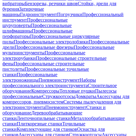
вибраторы
Бензорезы, резчики швов
Стойки, дрели для
бурения
Затирочные
машины
Гидроинструмент
Погрузчики
Профессиональный
инструмент
Профессиональные
шуруповерты
Профессиональные
шлифмашины
Профессиональные
перфораторы
Профессиональные циркулярные
пилы
Профессиональные электролобзики
Профессиональные
дрели
Профессиональные фрезеры
Профессиональные
мультиинструменты
Профессиональные
электрорубанки
Профессиональные строительные
фены
Профессиональные строительные
пистолеты
Профессиональные точильные
станки
Профессиональные
электроножницы
Пневмоинструмент
Наборы
профессионального электроинструмента
Строительное
оборудование
Компрессоры
Тепловые пушки
Пылесосы
профессиональные
Стружкоотсосы
Домкраты
Аксессуары для
компрессоров, пневмосистем
Системы пылеудаления для
электроинструмента
Пневмоинструмент
Станки и
оборудование
Деревообрабатывающие
станки
Ленточнопильные станки
Металлообрабатывающие
станки
Плиткорезные станки
Точильные
станки
Комплектующие для станков
Оснастка для
станков
Аксессуары для станков
Стружкоотсосы
Аксессуары