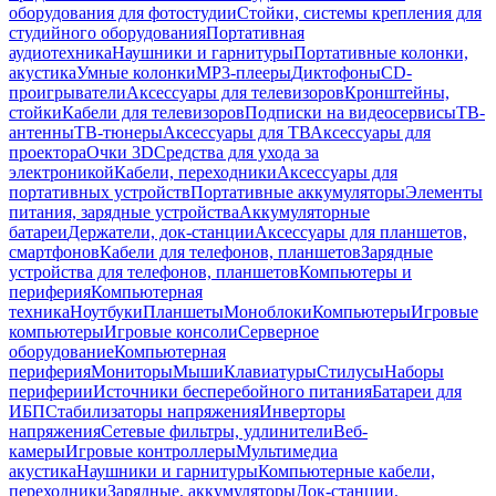
оборудования для фотостудии
Стойки, системы крепления для
студийного оборудования
Портативная
аудиотехника
Наушники и гарнитуры
Портативные колонки,
акустика
Умные колонки
MP3-плееры
Диктофоны
CD-
проигрыватели
Аксессуары для телевизоров
Кронштейны,
стойки
Кабели для телевизоров
Подписки на видеосервисы
ТВ-
антенны
ТВ-тюнеры
Аксессуары для ТВ
Аксессуары для
проектора
Очки 3D
Средства для ухода за
электроникой
Кабели, переходники
Аксессуары для
портативных устройств
Портативные аккумуляторы
Элементы
питания, зарядные устройства
Аккумуляторные
батареи
Держатели, док-станции
Аксессуары для планшетов,
смартфонов
Кабели для телефонов, планшетов
Зарядные
устройства для телефонов, планшетов
Компьютеры и
периферия
Компьютерная
техника
Ноутбуки
Планшеты
Моноблоки
Компьютеры
Игровые
компьютеры
Игровые консоли
Серверное
оборудование
Компьютерная
периферия
Мониторы
Мыши
Клавиатуры
Стилусы
Наборы
периферии
Источники бесперебойного питания
Батареи для
ИБП
Стабилизаторы напряжения
Инверторы
напряжения
Сетевые фильтры, удлинители
Веб-
камеры
Игровые контроллеры
Мультимедиа
акустика
Наушники и гарнитуры
Компьютерные кабели,
переходники
Зарядные, аккумуляторы
Док-станции,