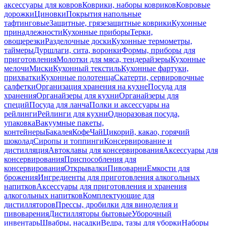
аксессуары для ковров
Коврики, наборы ковриков
Ковровые
дорожки
Циновки
Покрытия напольные
тафтинговые
Защитные, грязезащитные коврики
Кухонные
принадлежности
Кухонные приборы
Терки,
овощерезки
Разделочные доски
Кухонные термометры,
таймеры
Дуршлаги, сита, воронки
Формы, приборы для
приготовления
Молотки для мяса, тендерайзеры
Кухонные
мелочи
Миски
Кухонный текстиль
Кухонные фартуки,
прихватки
Кухонные полотенца
Скатерти, сервировочные
салфетки
Организация хранения на кухне
Посуда для
хранения
Органайзеры для кухни
Органайзеры для
специй
Посуда для ланча
Полки и аксессуары на
рейлинги
Рейлинги для кухни
Одноразовая посуда,
упаковка
Вакуумные пакеты,
контейнеры
Бакалея
Кофе
Чай
Цикорий, какао, горячий
шоколад
Сиропы и топпинги
Консервирование и
дистилляция
Автоклавы для консервирования
Аксессуары для
консервирования
Приспособления для
консервирования
Открывалки
Пивоварни
Емкости для
брожения
Ингредиенты для приготовления алкогольных
напитков
Аксессуары для приготовления и хранения
алкогольных напитков
Комплектующие для
дистилляторов
Прессы, дробилки для виноделия и
пивоварения
Дистилляторы бытовые
Уборочный
инвентарь
Швабры, насадки
Ведра, тазы для уборки
Наборы