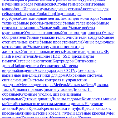
наушники
Кресла геймерские
Столы геймерские
Игровые
микрофоны
Игровая мультимедиа акустика
Аксессуары для
геймеров
Фигурки Funko Pop
Подставки для
ноутбуков
Светодиодные ленты
Лампы для мониторов
Умная
техника
Умные роботы-пылесосы
Умные телевизоры
Умные
стиральные машины
Умные чайники
Умные роботы
кулинарные
Умные вентиляторы
Умные кондиционеры
Умные
обогреватели
Умные увлажнители, очистители воздуха
Умные
отопительные котлы
Умные проветриватели
Умные радиочасы,
метеостанции
Умные кормушки и поилки для
животных
Умные напольные весы
Накопители данных
USB
Flash накопители
Внешние HDD, SSD диски
Карты
памяти
Сетевые накопители
Картридеры
Оптические
диски
Наблюдение и безопасность
Камеры
видеонаблюдения
Аксессуары для CCTV
Домофоны,
вызывные панели
Датчики для дома
Охранные системы,
сигнализации
Системы контроля и управления
доступом
Металлодетекторы
Мебель
Мягкая мебель
Диваны,
тахты
Диваны прямые
Диваны угловые
Диваны П-
образные
Кухонные уголки, диваны
Диваны
модульные
Детские диваны
Диваны садовые
Комплекты мягкой
мебели
Бескаркасные кресла-мешки и диваны
Надувные
диваны
Кресла
Кресла
Кресла-мешки и пуфы
Кресла-качалки,
кресла-маятники
Детские кресла, пуфы
Надувные кресла
Пуфы,
оттоманки
Кресла-кровати
Игровая мебель
Кресла