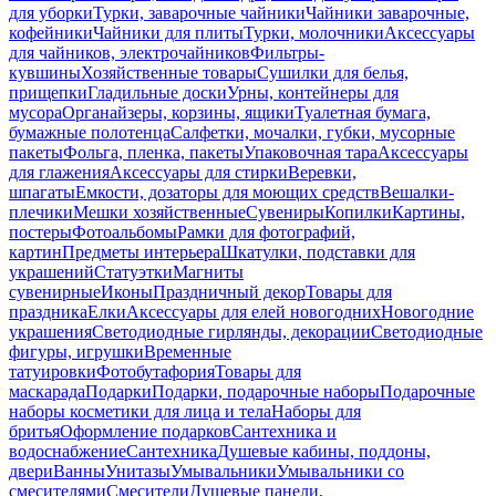
для уборки
Турки, заварочные чайники
Чайники заварочные,
кофейники
Чайники для плиты
Турки, молочники
Аксессуары
для чайников, электрочайников
Фильтры-
кувшины
Хозяйственные товары
Сушилки для белья,
прищепки
Гладильные доски
Урны, контейнеры для
мусора
Органайзеры, корзины, ящики
Туалетная бумага,
бумажные полотенца
Салфетки, мочалки, губки, мусорные
пакеты
Фольга, пленка, пакеты
Упаковочная тара
Аксессуары
для глажения
Аксессуары для стирки
Веревки,
шпагаты
Емкости, дозаторы для моющих средств
Вешалки-
плечики
Мешки хозяйственные
Сувениры
Копилки
Картины,
постеры
Фотоальбомы
Рамки для фотографий,
картин
Предметы интерьера
Шкатулки, подставки для
украшений
Статуэтки
Магниты
сувенирные
Иконы
Праздничный декор
Товары для
праздника
Елки
Аксессуары для елей новогодних
Новогодние
украшения
Светодиодные гирлянды, декорации
Светодиодные
фигуры, игрушки
Временные
татуировки
Фотобутафория
Товары для
маскарада
Подарки
Подарки, подарочные наборы
Подарочные
наборы косметики для лица и тела
Наборы для
бритья
Оформление подарков
Сантехника и
водоснабжение
Сантехника
Душевые кабины, поддоны,
двери
Ванны
Унитазы
Умывальники
Умывальники со
смесителями
Смесители
Душевые панели,