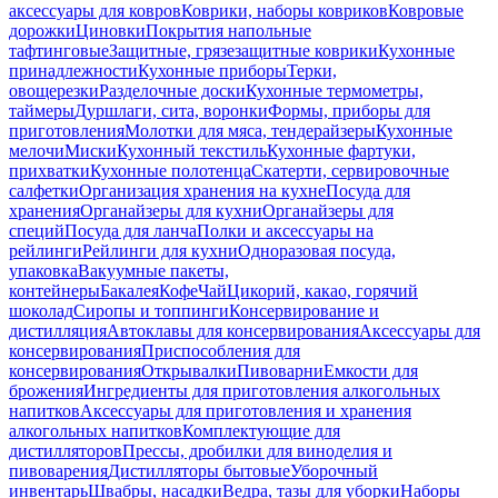
аксессуары для ковров
Коврики, наборы ковриков
Ковровые
дорожки
Циновки
Покрытия напольные
тафтинговые
Защитные, грязезащитные коврики
Кухонные
принадлежности
Кухонные приборы
Терки,
овощерезки
Разделочные доски
Кухонные термометры,
таймеры
Дуршлаги, сита, воронки
Формы, приборы для
приготовления
Молотки для мяса, тендерайзеры
Кухонные
мелочи
Миски
Кухонный текстиль
Кухонные фартуки,
прихватки
Кухонные полотенца
Скатерти, сервировочные
салфетки
Организация хранения на кухне
Посуда для
хранения
Органайзеры для кухни
Органайзеры для
специй
Посуда для ланча
Полки и аксессуары на
рейлинги
Рейлинги для кухни
Одноразовая посуда,
упаковка
Вакуумные пакеты,
контейнеры
Бакалея
Кофе
Чай
Цикорий, какао, горячий
шоколад
Сиропы и топпинги
Консервирование и
дистилляция
Автоклавы для консервирования
Аксессуары для
консервирования
Приспособления для
консервирования
Открывалки
Пивоварни
Емкости для
брожения
Ингредиенты для приготовления алкогольных
напитков
Аксессуары для приготовления и хранения
алкогольных напитков
Комплектующие для
дистилляторов
Прессы, дробилки для виноделия и
пивоварения
Дистилляторы бытовые
Уборочный
инвентарь
Швабры, насадки
Ведра, тазы для уборки
Наборы