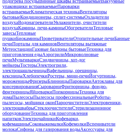
подогрева посуды
Винные шкафы встраиваемые
Вакуумные
упаковщики встраиваемые
Пароварки
встраиваемые
Климатическая техника
Вентиляторы
бытовые
Кондиционеры, сплит-системы
Охладители
воздуха
Водонагреватели
Увлажнители, очистители
воздуха
Камины, печи-камины
Обогреватели
Тепловые
завесы
Тепловые
пушки
Биокамины
Проветриватели
Отопительные печи
Банные
печи
Порталы для каминов
Вентиляторы вытяжные
Метеостанции
Газовые баллоны бытовые
Техника для
приготовления еды
Аэрогрили
Микроволновые
печи
Мультиварки
Сэндвичницы, хот-дог
мейкеры
Тостеры
Электрогрили,
электрошашлычницы
Вафельницы, орешницы,
кексницы
Хлебопечки
Ростеры, мини-печи
Йогуртницы,
мороженицы
Фризеры
Блинницы
Пароварки
Автоклавы для
консервирования
Сыроварни
Фритюрницы, фондю-
фритюрницы
Яйцеварки
Попкорницы
Техника для
дома
Пылесосы
Пылесосы профессиональные
Роботы-
пылесосы, мойщики окон
Пароочистители
Электровеники,
электрошвабры
Стеклоочистители
Стерилизационное
оборудование
Техника для приготовления
напитков
Электрочайники
Кофеварки,
кофемашины
Соковыжималки
Кофемолки
Вспениватели
молока
Сифоны для газирования воды
Аксессуары для