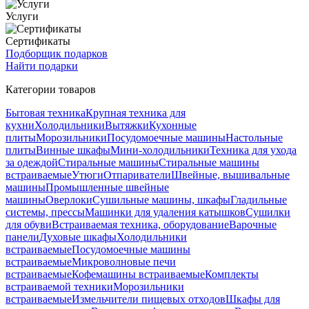
Услуги
Сертификаты
Подборщик подарков
Найти подарки
Категории товаров
Бытовая техника
Крупная техника для
кухни
Холодильники
Вытяжки
Кухонные
плиты
Морозильники
Посудомоечные машины
Настольные
плиты
Винные шкафы
Мини-холодильники
Техника для ухода
за одеждой
Стиральные машины
Стиральные машины
встраиваемые
Утюги
Отпариватели
Швейные, вышивальные
машины
Промышленные швейные
машины
Оверлоки
Сушильные машины, шкафы
Гладильные
системы, прессы
Машинки для удаления катышков
Сушилки
для обуви
Встраиваемая техника, оборудование
Варочные
панели
Духовые шкафы
Холодильники
встраиваемые
Посудомоечные машины
встраиваемые
Микроволновые печи
встраиваемые
Кофемашины встраиваемые
Комплекты
встраиваемой техники
Морозильники
встраиваемые
Измельчители пищевых отходов
Шкафы для