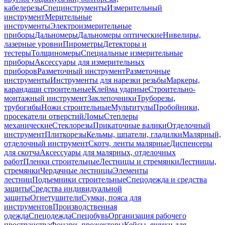
кабелерезы
Специнструменты
Измерительный
инструмент
Мерительные
инструменты
Электроизмерительные
приборы
Дальномеры
Дальномеры оптические
Нивелиры,
лазерные уровни
Пирометры
Детекторы и
тестеры
Толщиномеры
Специальные измерительные
приборы
Аксессуары для измерительных
приборов
Разметочный инструмент
Разметочные
инструменты
Инструменты для нарезки резьбы
Маркеры,
карандаши строительные
Клейма ударные
Строительно-
монтажный инструмент
Заклепочники
Труборезы,
трубогибы
Ножи строительные
Мультитулы
Пробойники,
просекатели отверстий
Ломы
Степлеры
механические
Стеклорезы
Прикаточные валики
Отделочный
инструмент
Плиткорезы
Кельмы, шпатели, гладилки
Малярный,
отделочный инструмент
Скотч, ленты малярные
Диспенсеры
для скотча
Аксессуары для малярных, отделочных
работ
Пленки строительные
Лестницы и стремянки
Лестницы,
стремянки
Чердачные лестницы
Элементы
лестниц
Подъемники строительные
Спецодежда и средства
защиты
Средства индивидуальной
защиты
Огнетушители
Сумки, пояса для
инструментов
Производственная
одежда
Спецодежда
Спецобувь
Организация рабочего
пространства
Фонари, прожекторы
Кейсы, ящики для