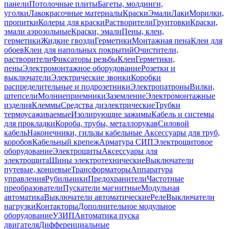
панели
Потолочные плиты
Багеты, молдинги,
уголки
Лакокрасочные материалы
Краски
Эмали
Лаки
Морилки,
пропитки
Колеры для краски
Растворители
Грунтовки
Краски,
эмали аэрозольные
Краски, эмали
Пены, клеи,
герметики
Жидкие гвозди
Герметики
Монтажная пена
Клеи для
обоев
Клеи для напольных покрытий
Очистители,
растворители
Фиксаторы резьбы
Клеи
Герметики,
пены
Электромонтажное оборудование
Розетки и
выключатели
Электрические звонки
Коробки
распределительные и подрозетники
Электропатроны
Вилки,
штепсели
Молниеприемники
Заземление
Электромонтажные
изделия
Клеммы
Средства диэлектрические
Трубки
термоусаживаемые
Изолирующие зажимы
Кабель и системы
для прокладки
Короба, трубы, металлорукав
Силовой
кабель
Наконечники, гильзы кабельные
Аксессуары для труб,
коробов
Кабельный крепеж
Арматура СИП
Электрощитовое
оборудование
Электрощиты
Аксессуары для
электрощита
Шины электротехнические
Выключатели
путевые, концевые
Трансформаторы
Аппаратура
управления
Рубильники
Предохранители
Частотные
преобразователи
Пускатели магнитные
Модульная
автоматика
Выключатели автоматические
Реле
Выключатели
нагрузки
Контакторы
Дополнительное модульное
оборудование
УЗИП
Автоматика пуска
двигателя
Дифференциальные