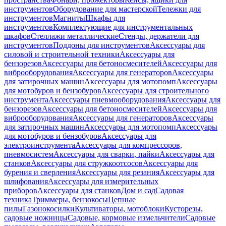
инструментов
Оборудование для мастерской
Тележки для
инструментов
Магниты
Шкафы для
инструментов
Комплектующие для инструментальных
шкафов
Стеллажи металлические
Стенды, держатели для
инструментов
Поддоны для инструментов
Аксессуары для
силовой и строительной техники
Аксессуары для
бензорезов
Аксессуары для бетоносмесителей
Аксессуары для
виброоборудования
Аксессуары для генераторов
Аксессуары
для затирочных машин
Аксессуары для мотопомп
Аксессуары
для мотобуров и бензобуров
Аксессуары для строительного
инструмента
Аксессуары пневмооборудования
Аксессуары для
бензорезов
Аксессуары для бетоносмесителей
Аксессуары для
виброоборудования
Аксессуары для генераторов
Аксессуары
для затирочных машин
Аксессуары для мотопомп
Аксессуары
для мотобуров и бензобуров
Аксессуары для
электроинструмента
Аксессуары для компрессоров,
пневмосистем
Аксессуары для сварки, пайки
Аксессуары для
станков
Аксессуары для стружкоотсосов
Аксессуары для
бурения и сверления
Аксессуары для резания
Аксессуары для
шлифования
Аксессуары для измерительных
приборов
Аксессуары для станков
Дом и сад
Садовая
техника
Триммеры, бензокосы
Цепные
пилы
Газонокосилки
Культиваторы, мотоблоки
Кусторезы,
садовые ножницы
Садовые, кормовые измельчители
Садовые