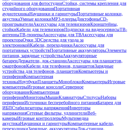
оборудования для фотостудии
Стойки, системы крепления для
студийного оборудования
Портативная
аудиотехника
Наушники и гарнитуры
Портативные колонки,
акустика
Умные колонки
MP3-плееры
Диктофоны
CD-
проигрыватели
Аксессуары для телевизоров
Кронштейны,
стойки
Кабели для телевизоров
Подписки на видеосервисы
ТВ-
антенны
ТВ-тюнеры
Аксессуары для ТВ
Аксессуары для
проектора
Очки 3D
Средства для ухода за
электроникой
Кабели, переходники
Аксессуары для
портативных устройств
Портативные аккумуляторы
Элементы
питания, зарядные устройства
Аккумуляторные
батареи
Держатели, док-станции
Аксессуары для планшетов,
смартфонов
Кабели для телефонов, планшетов
Зарядные
устройства для телефонов, планшетов
Компьютеры и
периферия
Компьютерная
техника
Ноутбуки
Планшеты
Моноблоки
Компьютеры
Игровые
компьютеры
Игровые консоли
Серверное
оборудование
Компьютерная
периферия
Мониторы
Мыши
Клавиатуры
Стилусы
Наборы
периферии
Источники бесперебойного питания
Батареи для
ИБП
Стабилизаторы напряжения
Инверторы
напряжения
Сетевые фильтры, удлинители
Веб-
камеры
Игровые контроллеры
Мультимедиа
акустика
Наушники и гарнитуры
Компьютерные кабели,
переходники
Зарядные, аккумуляторы
Док-станции,