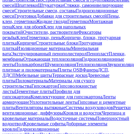
смеси
Шпатлевки
Штукатурки
Стяжки, самонивелирующие
смеси
Строительные смеси, составы
Гидроизоляционные
смеси
Грунтовки
Добавки для строительных смесей
Пены,
клеи, герметики
Жидкие гвозди
Герметики
Монтажная
пена
Клеи для обоев
Клеи для напольных
покрытий
Очистители, растворители
Фиксаторы
резьбы
Клеи
Герметики, пены
Кирпичи, блоки, тротуарная
плитка
Кирпичи
Строительные блоки
Тротуарная
плитка
Изоляционные материалы
Минеральная
вата
Экструдированный пенополистирол
Пенопласт
Пленки,
мембраны
Отражающая теплоизоляция
Гидроизоляционные
ленты
Поликарбонат
Шумоизоляция
Теплоизоляция
Звукоизоляц
плитные и пиломатериалы
Плиты OSB
Фанера
ДСП,
ЛДСП
Мебельные щиты
Террасные доски
Древесные
плиты
Пиломатериалы
Материалы для сухого
строительства
Гипсокартон
Гипсоволокнистые
листы
Цементные плиты
Профили для
гипсокартона
Комплектующие для гипсокартона
Ленты
армирующие
Уплотнительные ленты
Гипсовые и цементные
плиты
Вентиляторы вытяжные
Системы воздуховодов
Решетки
вентиляционные, диффузоры
Кровля и водосток
Черепица и
кровельные материалы
Водосточные системы
Поверхностный
водоотвод
Кровельные софиты
Доборные элементы
кровли
Гидроизоляционные