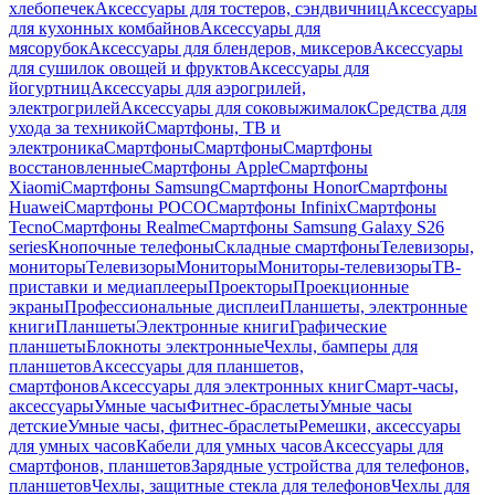
хлебопечек
Аксессуары для тостеров, сэндвичниц
Аксессуары
для кухонных комбайнов
Аксессуары для
мясорубок
Аксессуары для блендеров, миксеров
Аксессуары
для сушилок овощей и фруктов
Аксессуары для
йогуртниц
Аксессуары для аэрогрилей,
электрогрилей
Аксессуары для соковыжималок
Средства для
ухода за техникой
Смартфоны, ТВ и
электроника
Смартфоны
Смартфоны
Смартфоны
восстановленные
Смартфоны Apple
Смартфоны
Xiaomi
Смартфоны Samsung
Смартфоны Honor
Смартфоны
Huawei
Смартфоны POCO
Смартфоны Infinix
Смартфоны
Tecno
Смартфоны Realme
Смартфоны Samsung Galaxy S26
series
Кнопочные телефоны
Складные смартфоны
Телевизоры,
мониторы
Телевизоры
Мониторы
Мониторы-телевизоры
ТВ-
приставки и медиаплееры
Проекторы
Проекционные
экраны
Профессиональные дисплеи
Планшеты, электронные
книги
Планшеты
Электронные книги
Графические
планшеты
Блокноты электронные
Чехлы, бамперы для
планшетов
Аксессуары для планшетов,
смартфонов
Аксессуары для электронных книг
Смарт-часы,
аксессуары
Умные часы
Фитнес-браслеты
Умные часы
детские
Умные часы, фитнес-браслеты
Ремешки, аксессуары
для умных часов
Кабели для умных часов
Аксессуары для
смартфонов, планшетов
Зарядные устройства для телефонов,
планшетов
Чехлы, защитные стекла для телефонов
Чехлы для