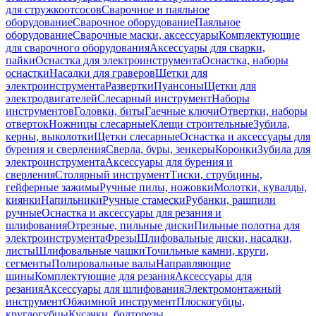
для стружкоотсосов
Сварочное и паяльное
оборудование
Сварочное оборудование
Паяльное
оборудование
Сварочные маски, аксессуары
Комплектующие
для сварочного оборудования
Аксессуары для сварки,
пайки
Оснастка для электроинструмента
Оснастка, наборы
оснастки
Насадки для граверов
Щетки для
электроинструмента
Развертки
Пуансоны
Щетки для
электродвигателей
Слесарный инструмент
Наборы
инструментов
Головки, биты
Гаечные ключи
Отвертки, наборы
отверток
Ножницы слесарные
Клещи строительные
Зубила,
керны, выколотки
Щетки слесарные
Оснастка и аксессуары для
бурения и сверления
Сверла, буры, зенкеры
Коронки
Зубила для
электроинструмента
Аксессуары для бурения и
сверления
Столярный инструмент
Тиски, струбцины,
гейферные зажимы
Ручные пилы, ножовки
Молотки, кувалды,
киянки
Напильники
Ручные стамески
Рубанки, рашпили
ручные
Оснастка и аксессуары для резания и
шлифования
Отрезные, пильные диски
Пильные полотна для
электроинструмента
Фрезы
Шлифовальные диски, насадки,
листы
Шлифовальные чашки
Точильные камни, круги,
сегменты
Полировальные валы
Направляющие
шины
Комплектующие для резания
Аксессуары для
резания
Аксессуары для шлифования
Электромонтажный
инструмент
Обжимной инструмент
Плоскогубцы,
круглогубцы
Кусачки, болторезы,