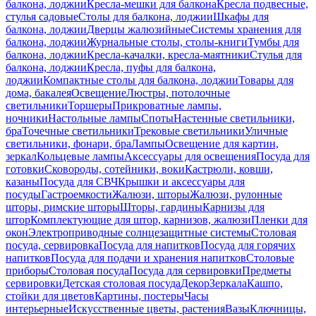
балкона, лоджии
Кресла-мешки для балкона
Кресла подвесные,
стулья садовые
Столы для балкона, лоджии
Шкафы для
балкона, лоджии
Дверцы жалюзийные
Системы хранения для
балкона, лоджии
Журнальные столы, столы-книги
Тумбы для
балкона, лоджии
Кресла-качалки, кресла-маятники
Стулья для
балкона, лоджии
Кресла, пуфы для балкона,
лоджии
Компактные столы для балкона, лоджии
Товары для
дома, бакалея
Освещение
Люстры, потолочные
светильники
Торшеры
Прикроватные лампы,
ночники
Настольные лампы
Споты
Настенные светильники,
бра
Точечные светильники
Трековые светильники
Уличные
светильники, фонари, бра
Лампы
Освещение для картин,
зеркал
Кольцевые лампы
Аксессуары для освещения
Посуда для
готовки
Сковороды, сотейники, воки
Кастрюли, ковши,
казаны
Посуда для СВЧ
Крышки и аксессуары для
посуды
Гастроемкости
Жалюзи, шторы
Жалюзи, рулонные
шторы, римские шторы
Шторы, гардины
Карнизы для
штор
Комплектующие для штор, карнизов, жалюзи
Пленки для
окон
Электроприводные солнцезащитные системы
Столовая
посуда, сервировка
Посуда для напитков
Посуда для горячих
напитков
Посуда для подачи и хранения напитков
Столовые
приборы
Столовая посуда
Посуда для сервировки
Предметы
сервировки
Детская столовая посуда
Декор
Зеркала
Кашпо,
стойки для цветов
Картины, постеры
Часы
интерьерные
Искусственные цветы, растения
Вазы
Ключницы,