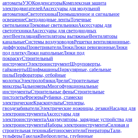
автоматы
УЗО
Конденсаторы
Комплексная защита
электродвигателей
Аксессуары для модульной
автоматики
Светотехника
Промышленное и сигнальное
освещение
Светодиодные ленты
Точечные
светильники
Трековые светильники
Аксессуары для
светотехники
Аксессуары для светодиодных
лент
Вентиляция
Вентиляторы вытяжные
Вентиляторы
канальные
Системы воздуховодов
Решетки вентиляционные,
диффузоры
Проветриватели
Люки
Люки ревизионные
Люки
под плитку
Люки напольные
Люки под
покраску
Строительный
инструмент
Электроинструмент
Шуруповерты,
гайковерты
Шлифмашины
Циркулярные, сабельные
пилы
Перфораторы, отбойные
молотки
Электролобзики
Дрели
Строительные
миксеры
Дальномеры
Многофункциональные
инструменты
Строительные фены
Строительные
пистолеты
Фрезеры
Рубанки, стамески
электрические
Краскопульты
Степлеры,
гвоздезабиватели
Электрические ножницы, резаки
Насадки для
электроинструмента
Аксессуары для
электроинструмента
Аккумуляторы, зарядные устройства для
электроинструмента
Наборы электроинструмента
Силовая и
строительная техника
Бетоносмесители
Генераторы
Тали,
тельферы
Такелаж
Виброплиты, глубинные