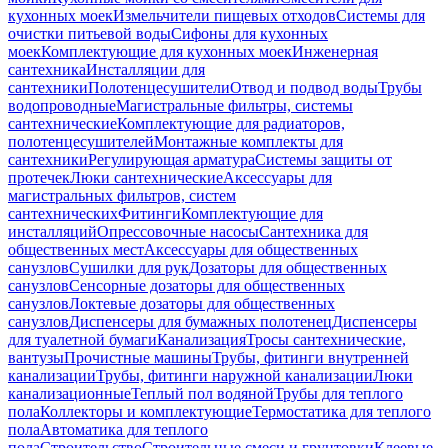
кухонных моек
Измельчители пищевых отходов
Системы для
очистки питьевой воды
Сифоны для кухонных
моек
Комплектующие для кухонных моек
Инженерная
сантехника
Инсталляции для
сантехники
Полотенцесушители
Отвод и подвод воды
Трубы
водопроводные
Магистральные фильтры, системы
сантехнические
Комплектующие для радиаторов,
полотенцесушителей
Монтажные комплекты для
сантехники
Регулирующая арматура
Системы защиты от
протечек
Люки сантехнические
Аксессуары для
магистральных фильтров, систем
сантехнических
Фитинги
Комплектующие для
инсталляций
Опрессовочные насосы
Сантехника для
общественных мест
Аксессуары для общественных
санузлов
Сушилки для рук
Дозаторы для общественных
санузлов
Сенсорные дозаторы для общественных
санузлов
Локтевые дозаторы для общественных
санузлов
Диспенсеры для бумажных полотенец
Диспенсеры
для туалетной бумаги
Канализация
Тросы сантехнические,
вантузы
Прочистные машины
Трубы, фитинги внутренней
канализации
Трубы, фитинги наружной канализации
Люки
канализационные
Теплый пол водяной
Трубы для теплого
пола
Коллекторы и комплектующие
Термостатика для теплого
пола
Автоматика для теплого
пола
Строительство
Строительные смеси и грунтовки
Клеевые