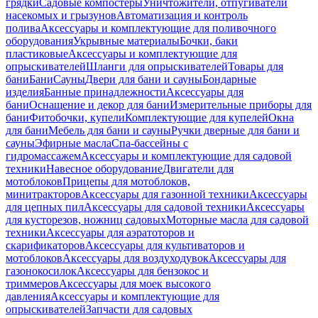
грядки
Садовые компостеры
Уничтожители, отпугиватели
насекомых и грызунов
Автоматизация и контроль
полива
Аксессуары и комплектующие для поливочного
оборудования
Укрывные материалы
Бочки, баки
пластиковые
Аксессуары и комплектующие для
опрыскивателей
Шланги для опрыскивателей
Товары для
бани
Бани
Сауны
Двери для бани и сауны
Бондарные
изделия
Банные принадлежности
Аксессуары для
бани
Оснащение и декор для бани
Измерительные приборы для
бани
Фитобочки, купели
Комплектующие для купелей
Окна
для бани
Мебель для бани и сауны
Ручки дверные для бани и
сауны
Эфирные масла
Спа-бассейны с
гидромассажем
Аксессуары и комплектующие для садовой
техники
Навесное оборудование
Двигатели для
мотоблоков
Прицепы для мотоблоков,
минитракторов
Аксессуары для газонной техники
Аксессуары
для цепных пил
Аксессуары для садовой техники
Аксессуары
для кусторезов, ножниц садовых
Моторные масла для садовой
техники
Аксессуары для аэратоторов и
скарификаторов
Аксессуары для культиваторов и
мотоблоков
Аксессуары для воздуходувок
Аксессуары для
газонокосилок
Аксессуары для бензокос и
триммеров
Аксессуары для моек высокого
давления
Аксессуары и комплектующие для
опрыскивателей
Запчасти для садовых