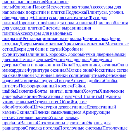
напольные покрытия
Виниловые
полы
Ковролин
Паркет
Искусственная трава
Аксессуары для
напольных покрытий и плитки
Подложка
Плинтусы, уголки,
обводы для труб
Плинтусы для сантехники
Фуги для
плитки
Порожки, профили для пола и плитки
Приспособления
для укладки плитки
Системы выравнивания
плитки
Аксессуары для напольных
покрытий
Реставрационные материалы
Двери и арки
Двери
входные
Двери межкомнатные
Арки межкомнатные
Москитные
сетки
Двери для бани и сауны
Коробки и
фурнитура
Наличники, коробки, доборы
Ручки дверные
Замки
дверные
Петли дверные
Фурнитура дверная
Доводчики
дверные
Окна и подоконники
Окна
Подоконники, отливы
Окна
мансардные
Фурнитура оконная
Мягкие окна
Москитные сетки
на окна
Жалюзи уличные
Пленки солнцезащитные
Крепежные
изделия
Саморезы, шурупы
Гвозди
Анкеры, дюбели
Скобы,
штифты
Перфорированный крепеж
Гайки,
шайбы
Заклепки
Болты, винты, шпильки
Хомуты
Химические
анкеры
Карабины
Фиксаторы арматуры
Шплинты
Пружины
универсальные
Отделка стен
Обои
Жидкие
обои
Фотообои
Штукатурки декоративные
Декоративный
камень
Скинали
Пленки самоклеящиеся
Армирующие
сетки
Стеновые панели
Уголки, маяки,
профили
Вагонка
Стеклохолсты, флизелин
Экраны для
радиаторов
Отделка потолка
Потолочные системы
Потолочные