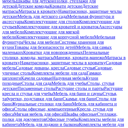
мебель
Шкафы для детской
Полки, стеллажи для
детской
Детские комоды
Кровати детские
Детские
матрасы
Матрасы в кроватку
Наматрасники, защитные чехлы
детские
Мебель для детского сада
Мебельная фурнитура и
аксессуары
Комплектующие для столов
Комплектующие для
стульев
Комплектующие для кроватей и кроваток
Аксессуары
для мебели
Комплектующие для мягкой
мебели
Комплектующие для корпусной мебели
Мебельная
фурнитура
Чехлы для мебели
Системы хранения для
кухни
Товары для безопасности детей
Мебель для самых
маленьких
Кроватки для новорожденных
Пеленальные
столики, комоды, матрасы
Манежи, кровати-манежи
Матрасы в
кроватку
Наматрасники, защитные чехлы в кроватку
Садовая
мебель
Садовые диваны, кресла
Садовые стулья
Садовые,
уличные столы
Комплекты мебели для сада
Гамаки,
шезлонги
Качели садовые
Надувная мебель
Кухни
походные
Столы для сада
Мебель для учебы
Столы, стулья
детские
Письменные столы
Растущие столы и парты
Растущие
кресла и стулья для учебы
Мебель для бани и сауны
Стулья,
табуретки, подставки для бани
Скамьи для бани
Столы для
бани
Журнальные столики для бани
Мебель для кабинета и
офиса
Столы офисные, компьютерные
Кресла, стулья для
офиса
Мягкая мебель для офиса
Шкафы офисные
Стеллажи,
полки для документов
Офисные тумбы
Комплекты мебели для
кабинета
Мебель для лоджии и балкона
Комплекты мебели для