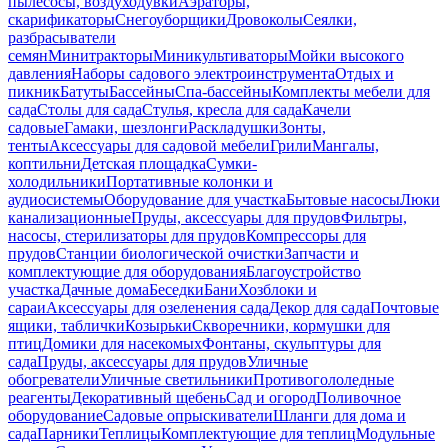
пылесосы, воздуходувки
Аэраторы,
скарификаторы
Снегоуборщики
Дровоколы
Сеялки,
разбрасыватели
семян
Минитракторы
Миникультиваторы
Мойки высокого
давления
Наборы садового электроинструмента
Отдых и
пикник
Батуты
Бассейны
Спа-бассейны
Комплекты мебели для
сада
Столы для сада
Стулья, кресла для сада
Качели
садовые
Гамаки, шезлонги
Раскладушки
Зонты,
тенты
Аксессуары для садовой мебели
Грили
Мангалы,
коптильни
Детская площадка
Сумки-
холодильники
Портативные колонки и
аудиосистемы
Оборудование для участка
Бытовые насосы
Люки
канализационные
Пруды, аксессуары для прудов
Фильтры,
насосы, стерилизаторы для прудов
Компрессоры для
прудов
Станции биологической очистки
Запчасти и
комплектующие для оборудования
Благоустройство
участка
Дачные дома
Беседки
Бани
Хозблоки и
сараи
Аксессуары для озеленения сада
Декор для сада
Почтовые
ящики, таблички
Козырьки
Скворечники, кормушки для
птиц
Домики для насекомых
Фонтаны, скульптуры для
сада
Пруды, аксессуары для прудов
Уличные
обогреватели
Уличные светильники
Противогололедные
реагенты
Декоративный щебень
Сад и огород
Поливочное
оборудование
Садовые опрыскиватели
Шланги для дома и
сада
Парники
Теплицы
Комплектующие для теплиц
Модульные