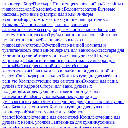
гарнитуры
Биде
Писсуары
Полотенцесушители
Спа-бассейны с
гидромассажем
Водоснабжение
Водонагреватели
Бытовые
насосы
Проточные фильтры для воды
Фильтры-
кувшины
Картриджи, комплектующие для проточных
фильтров
Магистральные фильтры, системы
сантехнические
Аксессуары для магистральных фильтров,
систем сантехнических
Трубы полипропиленовые
Фитинги
полипропиленовые
Расширительные баки,
гидроаккумуляторы
Обустройство ванной комнаты и
туалета
Мебель для ванной
Зеркала для ванной
Аксессуары для
ванной и туалета
Сиденья и чехлы для унитаза
Шторки,
карнизы для ванны
Стеклянные, пластиковые шторки для
ванны
Наборы для ванной и туалета
Зеркала
косметические
Сиденья для ванны
Коврики для ванной и
туалета
Экран-дверки в туалет
Комплектующие для мебели в
ванную
Комплектующие для сантехники
Экраны для ванн,
душевых поддонов
Опоры для ванн, душевых
поддонов
Комплектующие для ванн
Плинтусы для
сантехники
Сифоны, трапы
Комплектующие для
умывальников, моек
Комплектующие для унитазов, писсуаров,
биде
Бачки для унитазов
Комплектующие для душевых
гарнитуров
Комплектующие для сифонов,
трапов
Комплектующие для смесителей
Комплектующие для
душевых кабин, уголков
Сантехника для кухни
Кухонные
мойки
Кухонные мойки со смесителями
Смесители для