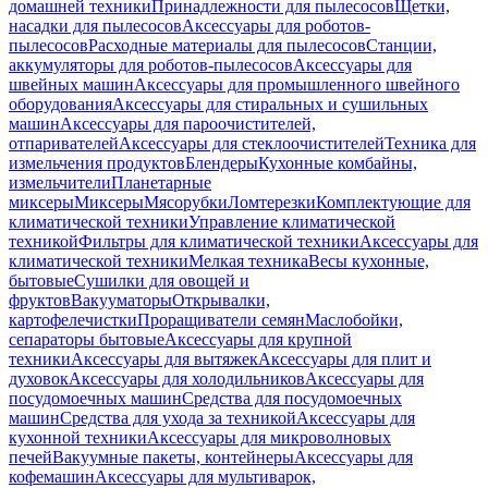
домашней техники
Принадлежности для пылесосов
Щетки,
насадки для пылесосов
Аксессуары для роботов-
пылесосов
Расходные материалы для пылесосов
Станции,
аккумуляторы для роботов-пылесосов
Аксессуары для
швейных машин
Аксессуары для промышленного швейного
оборудования
Аксессуары для стиральных и сушильных
машин
Аксессуары для пароочистителей,
отпаривателей
Аксессуары для стеклоочистителей
Техника для
измельчения продуктов
Блендеры
Кухонные комбайны,
измельчители
Планетарные
миксеры
Миксеры
Мясорубки
Ломтерезки
Комплектующие для
климатической техники
Управление климатической
техникой
Фильтры для климатической техники
Аксессуары для
климатической техники
Мелкая техника
Весы кухонные,
бытовые
Сушилки для овощей и
фруктов
Вакууматоры
Открывалки,
картофелечистки
Проращиватели семян
Маслобойки,
сепараторы бытовые
Аксессуары для крупной
техники
Аксессуары для вытяжек
Аксессуары для плит и
духовок
Аксессуары для холодильников
Аксессуары для
посудомоечных машин
Средства для посудомоечных
машин
Средства для ухода за техникой
Аксессуары для
кухонной техники
Аксессуары для микроволновых
печей
Вакуумные пакеты, контейнеры
Аксессуары для
кофемашин
Аксессуары для мультиварок,