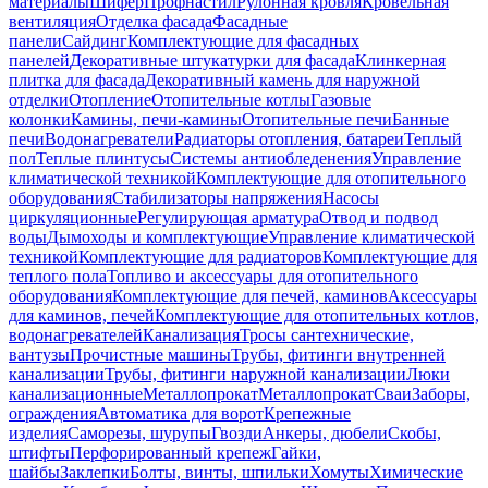
материалы
Шифер
Профнастил
Рулонная кровля
Кровельная
вентиляция
Отделка фасада
Фасадные
панели
Сайдинг
Комплектующие для фасадных
панелей
Декоративные штукатурки для фасада
Клинкерная
плитка для фасада
Декоративный камень для наружной
отделки
Отопление
Отопительные котлы
Газовые
колонки
Камины, печи-камины
Отопительные печи
Банные
печи
Водонагреватели
Радиаторы отопления, батареи
Теплый
пол
Теплые плинтусы
Системы антиобледенения
Управление
климатической техникой
Комплектующие для отопительного
оборудования
Стабилизаторы напряжения
Насосы
циркуляционные
Регулирующая арматура
Отвод и подвод
воды
Дымоходы и комплектующие
Управление климатической
техникой
Комплектующие для радиаторов
Комплектующие для
теплого пола
Топливо и аксессуары для отопительного
оборудования
Комплектующие для печей, каминов
Аксессуары
для каминов, печей
Комплектующие для отопительных котлов,
водонагревателей
Канализация
Тросы сантехнические,
вантузы
Прочистные машины
Трубы, фитинги внутренней
канализации
Трубы, фитинги наружной канализации
Люки
канализационные
Металлопрокат
Металлопрокат
Сваи
Заборы,
ограждения
Автоматика для ворот
Крепежные
изделия
Саморезы, шурупы
Гвозди
Анкеры, дюбели
Скобы,
штифты
Перфорированный крепеж
Гайки,
шайбы
Заклепки
Болты, винты, шпильки
Хомуты
Химические