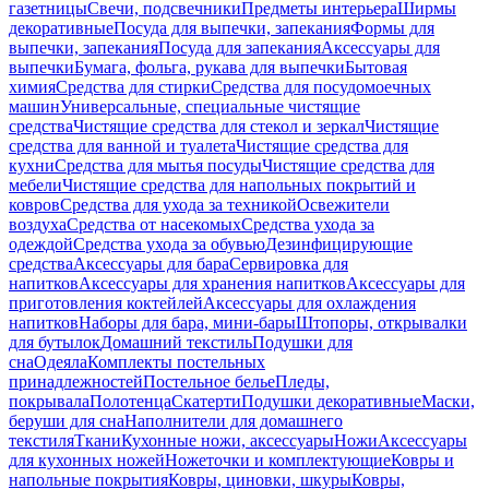
газетницы
Свечи, подсвечники
Предметы интерьера
Ширмы
декоративные
Посуда для выпечки, запекания
Формы для
выпечки, запекания
Посуда для запекания
Аксессуары для
выпечки
Бумага, фольга, рукава для выпечки
Бытовая
химия
Средства для стирки
Средства для посудомоечных
машин
Универсальные, специальные чистящие
средства
Чистящие средства для стекол и зеркал
Чистящие
средства для ванной и туалета
Чистящие средства для
кухни
Средства для мытья посуды
Чистящие средства для
мебели
Чистящие средства для напольных покрытий и
ковров
Средства для ухода за техникой
Освежители
воздуха
Средства от насекомых
Средства ухода за
одеждой
Средства ухода за обувью
Дезинфицирующие
средства
Аксессуары для бара
Сервировка для
напитков
Аксессуары для хранения напитков
Аксессуары для
приготовления коктейлей
Аксессуары для охлаждения
напитков
Наборы для бара, мини-бары
Штопоры, открывалки
для бутылок
Домашний текстиль
Подушки для
сна
Одеяла
Комплекты постельных
принадлежностей
Постельное белье
Пледы,
покрывала
Полотенца
Скатерти
Подушки декоративные
Маски,
беруши для сна
Наполнители для домашнего
текстиля
Ткани
Кухонные ножи, аксессуары
Ножи
Аксессуары
для кухонных ножей
Ножеточки и комплектующие
Ковры и
напольные покрытия
Ковры, циновки, шкуры
Ковры,