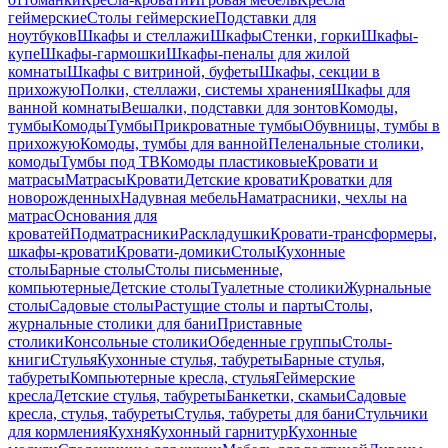
геймерские
Столы геймерские
Подставки для
ноутбуков
Шкафы и стеллажи
Шкафы
Стенки, горки
Шкафы-
купе
Шкафы-гармошки
Шкафы-пеналы для жилой
комнаты
Шкафы с витриной, буфеты
Шкафы, секции в
прихожую
Полки, стеллажи, системы хранения
Шкафы для
ванной комнаты
Вешалки, подставки для зонтов
Комоды,
тумбы
Комоды
Тумбы
Прикроватные тумбы
Обувницы, тумбы в
прихожую
Комоды, тумбы для ванной
Пеленальные столики,
комоды
Тумбы под ТВ
Комоды пластиковые
Кровати и
матрасы
Матрасы
Кровати
Детские кровати
Кроватки для
новорожденных
Надувная мебель
Наматрасники, чехлы на
матрас
Основания для
кроватей
Подматрасники
Раскладушки
Кровати-трансформеры,
шкафы-кровати
Кровати-домики
Столы
Кухонные
столы
Барные столы
Столы письменные,
компьютерные
Детские столы
Туалетные столики
Журнальные
столы
Садовые столы
Растущие столы и парты
Столы,
журнальные столики для бани
Приставные
столики
Консольные столики
Обеденные группы
Столы-
книги
Стулья
Кухонные стулья, табуреты
Барные стулья,
табуреты
Компьютерные кресла, стулья
Геймерские
кресла
Детские стулья, табуреты
Банкетки, скамьи
Садовые
кресла, стулья, табуреты
Стулья, табуреты для бани
Стульчики
для кормления
Кухня
Кухонный гарнитур
Кухонные