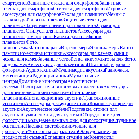
смартфонов
Защитные стекла для смартфонов
Защитные
пленки для смартфонов
Стилусы для смартфонов
Игровые
аксессуары для смартфонов
Чехлы для планшетов
Чехлы с
клавиатурой для планшетов
Защитные стекла для
планшетов
Защитные пленки для планшетов
Сумки для
планшетов
Стилусы для планшетов
Аксессуары для
планшетов, смартфонов
Кабели для телефонов,
планшетов
Фото,
видеосъемка
Фотоаппараты
Видеокамеры
Экшн-камеры
Карты
памяти
Объективы
Вспышки
Аксессуары для камер
Сумки и
чехлы для камер
Зарядные устройства, аккумуляторы для фото,
видеокамер
Аксессуары для объективов
Штативы
Цифровые
фоторамки
Аудиотехника
Мультимедиа акустика
Радиочасы,
метеостанции
Радиоприемники
Музыкальные
центры
Домашние кинотеатры
Акустические
системы
Проигрыватели виниловых пластинок
Аксессуары
для виниловых проигрывателей
Виниловые
пластинки
Инсталляционная акустика
Трансляционные
усилители
Аксессуары для аудиотехники
Комплектующие для
акустики
Акустические кабели
Подставки, стойки для
акустики
Сумки, чехлы для акустики
Оборудование для
фотостудии
Кольцевые лампы
Фоны для фотостудии
Студийное
освещение
Насадки светоформирующие для
фотостудии
Фотозонты, отражатели
Оборудование для
предметной съемки
Вспышки студийные
Комплекты