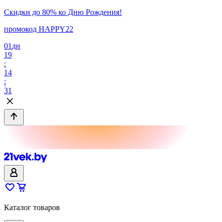
Скидки до 80% ко Дню Рождения!
промокод HAPPY22
01
дн
19
:
14
:
31
Каталог товаров