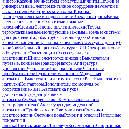
анкеры
Карабины
Фиксаторы арматуры
Шплинты
Пружины
универсальные
Электромонтажное оборудование
Розетки и
выключатели
Электрические звонки
Коробки
распределительные и подрозетники
Электропатроны
Вилки,
штепсели
Заземление
Электромонтажные
изделия
Клеммы
Средства диэлектрические
Трубки
термоусаживаемые
Изолирующие зажимы
Кабель и системы
для прокладки
Короба, трубы, металлорукав
Силовой
кабель
Наконечники, гильзы кабельные
Аксессуары для труб,
коробов
Кабельный крепеж
Арматура СИП
Электрощитовое
оборудование
Электрощиты
Аксессуары для
электрощита
Шины электротехнические
Выключатели
путевые, концевые
Трансформаторы
Аппаратура
управления
Рубильники
Предохранители
Частотные
преобразователи
Пускатели магнитные
Модульная
автоматика
Выключатели автоматические
Реле
Выключатели
нагрузки
Контакторы
Дополнительное модульное
оборудование
УЗИП
Автоматика пуска
двигателя
Дифференциальные
автоматы
УЗО
Конденсаторы
Комплексная защита
электродвигателей
Аксессуары для модульной
автоматики
Приборы учета
Счетчики газа
Счетчики
электроэнергии
Счетчики воды
Ремонт и отделка
Напольные
покрытия и
плитка
Плитка
Ламинат
Линолеум
Керамогранит
Спортивные