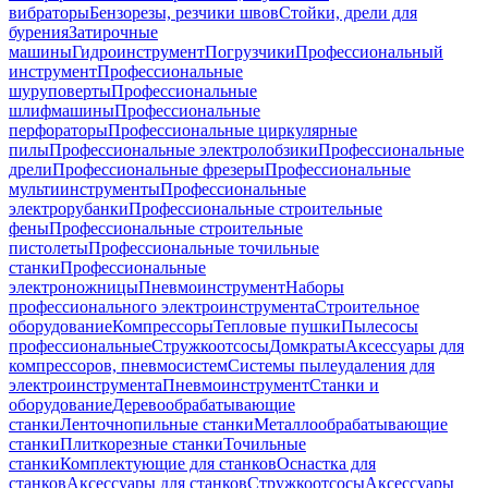
вибраторы
Бензорезы, резчики швов
Стойки, дрели для
бурения
Затирочные
машины
Гидроинструмент
Погрузчики
Профессиональный
инструмент
Профессиональные
шуруповерты
Профессиональные
шлифмашины
Профессиональные
перфораторы
Профессиональные циркулярные
пилы
Профессиональные электролобзики
Профессиональные
дрели
Профессиональные фрезеры
Профессиональные
мультиинструменты
Профессиональные
электрорубанки
Профессиональные строительные
фены
Профессиональные строительные
пистолеты
Профессиональные точильные
станки
Профессиональные
электроножницы
Пневмоинструмент
Наборы
профессионального электроинструмента
Строительное
оборудование
Компрессоры
Тепловые пушки
Пылесосы
профессиональные
Стружкоотсосы
Домкраты
Аксессуары для
компрессоров, пневмосистем
Системы пылеудаления для
электроинструмента
Пневмоинструмент
Станки и
оборудование
Деревообрабатывающие
станки
Ленточнопильные станки
Металлообрабатывающие
станки
Плиткорезные станки
Точильные
станки
Комплектующие для станков
Оснастка для
станков
Аксессуары для станков
Стружкоотсосы
Аксессуары