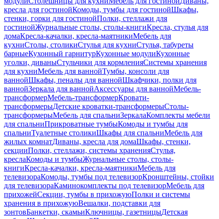
модули
Столешницы для кухни
Мебель для гостиной
Диваны,
кресла для гостиной
Комоды, тумбы для гостиной
Шкафы,
стенки, горки для гостиной
Полки, стеллажи для
гостиной
Журнальные столы, столы-книги
Кресла, стулья для
дома
Кресла-качалки, кресла-маятники
Мебель для
кухни
Столы, столики
Стулья для кухни
Стулья, табуреты
барные
Кухонный гарнитур
Кухонные модули
Кухонные
уголки, диваны
Стульчики для кормления
Системы хранения
для кухни
Мебель для ванной
Тумбы, консоли для
ванной
Шкафы, пеналы для ванной
Шкафчики, полки для
ванной
Зеркала для ванной
Аксессуары для ванной
Мебель-
трансформер
Мебель-трансформер
Кровати-
трансформеры
Детские кроватки-трансформеры
Столы-
трансформеры
Мебель для спальни
Зеркала
Комплекты мебели
для спальни
Прикроватные тумбы
Комоды и тумбы для
спальни
Туалетные столики
Шкафы для спальни
Мебель для
жилых комнат
Диваны, кресла для дома
Шкафы, стенки,
секции
Полки, стеллажи, системы хранения
Стулья,
кресла
Комоды и тумбы
Журнальные столы, столы-
книги
Кресла-качалки, кресла-маятники
Мебель для
телевизора
Комоды, тумбы под телевизор
Кронштейны, стойки
для телевизора
Каминокомплекты под телевизор
Мебель для
прихожей
Секции, тумбы в прихожую
Полки и системы
хранения в прихожую
Вешалки, подставки для
зонтов
Банкетки, скамьи
Ключницы, газетницы
Детская