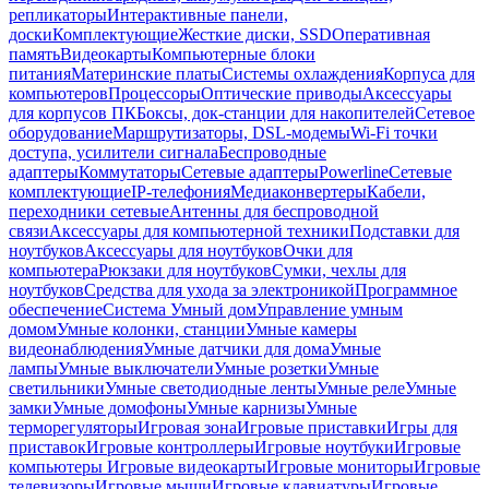
репликаторы
Интерактивные панели,
доски
Комплектующие
Жесткие диски, SSD
Оперативная
память
Видеокарты
Компьютерные блоки
питания
Материнские платы
Системы охлаждения
Корпуса для
компьютеров
Процессоры
Оптические приводы
Аксессуары
для корпусов ПК
Боксы, док-станции для накопителей
Сетевое
оборудование
Маршрутизаторы, DSL-модемы
Wi-Fi точки
доступа, усилители сигнала
Беспроводные
адаптеры
Коммутаторы
Сетевые адаптеры
Powerline
Сетевые
комплектующие
IP-телефония
Медиаконвертеры
Кабели,
переходники сетевые
Антенны для беспроводной
связи
Аксессуары для компьютерной техники
Подставки для
ноутбуков
Аксессуары для ноутбуков
Очки для
компьютера
Рюкзаки для ноутбуков
Сумки, чехлы для
ноутбуков
Средства для ухода за электроникой
Программное
обеспечение
Система Умный дом
Управление умным
домом
Умные колонки, станции
Умные камеры
видеонаблюдения
Умные датчики для дома
Умные
лампы
Умные выключатели
Умные розетки
Умные
светильники
Умные светодиодные ленты
Умные реле
Умные
замки
Умные домофоны
Умные карнизы
Умные
терморегуляторы
Игровая зона
Игровые приставки
Игры для
приставок
Игровые контроллеры
Игровые ноутбуки
Игровые
компьютеры
Игровые видеокарты
Игровые мониторы
Игровые
телевизоры
Игровые мыши
Игровые клавиатуры
Игровые