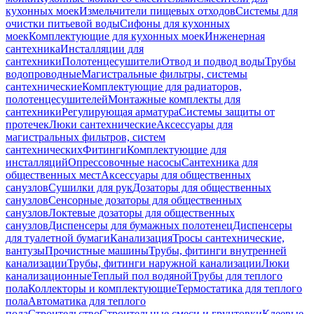
кухонных моек
Измельчители пищевых отходов
Системы для
очистки питьевой воды
Сифоны для кухонных
моек
Комплектующие для кухонных моек
Инженерная
сантехника
Инсталляции для
сантехники
Полотенцесушители
Отвод и подвод воды
Трубы
водопроводные
Магистральные фильтры, системы
сантехнические
Комплектующие для радиаторов,
полотенцесушителей
Монтажные комплекты для
сантехники
Регулирующая арматура
Системы защиты от
протечек
Люки сантехнические
Аксессуары для
магистральных фильтров, систем
сантехнических
Фитинги
Комплектующие для
инсталляций
Опрессовочные насосы
Сантехника для
общественных мест
Аксессуары для общественных
санузлов
Сушилки для рук
Дозаторы для общественных
санузлов
Сенсорные дозаторы для общественных
санузлов
Локтевые дозаторы для общественных
санузлов
Диспенсеры для бумажных полотенец
Диспенсеры
для туалетной бумаги
Канализация
Тросы сантехнические,
вантузы
Прочистные машины
Трубы, фитинги внутренней
канализации
Трубы, фитинги наружной канализации
Люки
канализационные
Теплый пол водяной
Трубы для теплого
пола
Коллекторы и комплектующие
Термостатика для теплого
пола
Автоматика для теплого
пола
Строительство
Строительные смеси и грунтовки
Клеевые