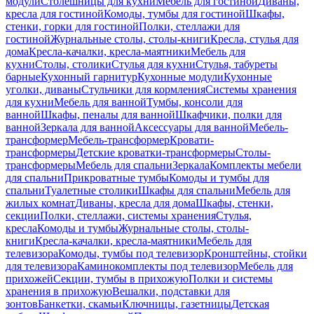
модули
Столешницы для кухни
Мебель для гостиной
Диваны,
кресла для гостиной
Комоды, тумбы для гостиной
Шкафы,
стенки, горки для гостиной
Полки, стеллажи для
гостиной
Журнальные столы, столы-книги
Кресла, стулья для
дома
Кресла-качалки, кресла-маятники
Мебель для
кухни
Столы, столики
Стулья для кухни
Стулья, табуреты
барные
Кухонный гарнитур
Кухонные модули
Кухонные
уголки, диваны
Стульчики для кормления
Системы хранения
для кухни
Мебель для ванной
Тумбы, консоли для
ванной
Шкафы, пеналы для ванной
Шкафчики, полки для
ванной
Зеркала для ванной
Аксессуары для ванной
Мебель-
трансформер
Мебель-трансформер
Кровати-
трансформеры
Детские кроватки-трансформеры
Столы-
трансформеры
Мебель для спальни
Зеркала
Комплекты мебели
для спальни
Прикроватные тумбы
Комоды и тумбы для
спальни
Туалетные столики
Шкафы для спальни
Мебель для
жилых комнат
Диваны, кресла для дома
Шкафы, стенки,
секции
Полки, стеллажи, системы хранения
Стулья,
кресла
Комоды и тумбы
Журнальные столы, столы-
книги
Кресла-качалки, кресла-маятники
Мебель для
телевизора
Комоды, тумбы под телевизор
Кронштейны, стойки
для телевизора
Каминокомплекты под телевизор
Мебель для
прихожей
Секции, тумбы в прихожую
Полки и системы
хранения в прихожую
Вешалки, подставки для
зонтов
Банкетки, скамьи
Ключницы, газетницы
Детская