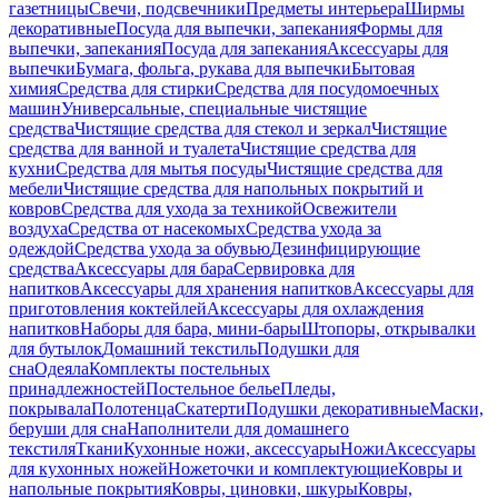
газетницы
Свечи, подсвечники
Предметы интерьера
Ширмы
декоративные
Посуда для выпечки, запекания
Формы для
выпечки, запекания
Посуда для запекания
Аксессуары для
выпечки
Бумага, фольга, рукава для выпечки
Бытовая
химия
Средства для стирки
Средства для посудомоечных
машин
Универсальные, специальные чистящие
средства
Чистящие средства для стекол и зеркал
Чистящие
средства для ванной и туалета
Чистящие средства для
кухни
Средства для мытья посуды
Чистящие средства для
мебели
Чистящие средства для напольных покрытий и
ковров
Средства для ухода за техникой
Освежители
воздуха
Средства от насекомых
Средства ухода за
одеждой
Средства ухода за обувью
Дезинфицирующие
средства
Аксессуары для бара
Сервировка для
напитков
Аксессуары для хранения напитков
Аксессуары для
приготовления коктейлей
Аксессуары для охлаждения
напитков
Наборы для бара, мини-бары
Штопоры, открывалки
для бутылок
Домашний текстиль
Подушки для
сна
Одеяла
Комплекты постельных
принадлежностей
Постельное белье
Пледы,
покрывала
Полотенца
Скатерти
Подушки декоративные
Маски,
беруши для сна
Наполнители для домашнего
текстиля
Ткани
Кухонные ножи, аксессуары
Ножи
Аксессуары
для кухонных ножей
Ножеточки и комплектующие
Ковры и
напольные покрытия
Ковры, циновки, шкуры
Ковры,