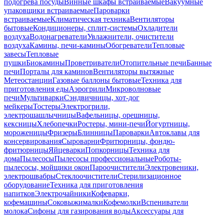
подогрева посуды
Винные шкафы встраиваемые
Вакуумные
упаковщики встраиваемые
Пароварки
встраиваемые
Климатическая техника
Вентиляторы
бытовые
Кондиционеры, сплит-системы
Охладители
воздуха
Водонагреватели
Увлажнители, очистители
воздуха
Камины, печи-камины
Обогреватели
Тепловые
завесы
Тепловые
пушки
Биокамины
Проветриватели
Отопительные печи
Банные
печи
Порталы для каминов
Вентиляторы вытяжные
Метеостанции
Газовые баллоны бытовые
Техника для
приготовления еды
Аэрогрили
Микроволновые
печи
Мультиварки
Сэндвичницы, хот-дог
мейкеры
Тостеры
Электрогрили,
электрошашлычницы
Вафельницы, орешницы,
кексницы
Хлебопечки
Ростеры, мини-печи
Йогуртницы,
мороженицы
Фризеры
Блинницы
Пароварки
Автоклавы для
консервирования
Сыроварни
Фритюрницы, фондю-
фритюрницы
Яйцеварки
Попкорницы
Техника для
дома
Пылесосы
Пылесосы профессиональные
Роботы-
пылесосы, мойщики окон
Пароочистители
Электровеники,
электрошвабры
Стеклоочистители
Стерилизационное
оборудование
Техника для приготовления
напитков
Электрочайники
Кофеварки,
кофемашины
Соковыжималки
Кофемолки
Вспениватели
молока
Сифоны для газирования воды
Аксессуары для