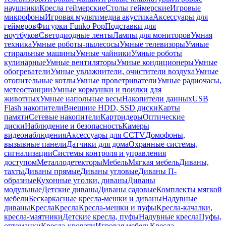
наушники
Кресла геймерские
Столы геймерские
Игровые
микрофоны
Игровая мультимедиа акустика
Аксессуары для
геймеров
Фигурки Funko Pop
Подставки для
ноутбуков
Светодиодные ленты
Лампы для мониторов
Умная
техника
Умные роботы-пылесосы
Умные телевизоры
Умные
стиральные машины
Умные чайники
Умные роботы
кулинарные
Умные вентиляторы
Умные кондиционеры
Умные
обогреватели
Умные увлажнители, очистители воздуха
Умные
отопительные котлы
Умные проветриватели
Умные радиочасы,
метеостанции
Умные кормушки и поилки для
животных
Умные напольные весы
Накопители данных
USB
Flash накопители
Внешние HDD, SSD диски
Карты
памяти
Сетевые накопители
Картридеры
Оптические
диски
Наблюдение и безопасность
Камеры
видеонаблюдения
Аксессуары для CCTV
Домофоны,
вызывные панели
Датчики для дома
Охранные системы,
сигнализации
Системы контроля и управления
доступом
Металлодетекторы
Мебель
Мягкая мебель
Диваны,
тахты
Диваны прямые
Диваны угловые
Диваны П-
образные
Кухонные уголки, диваны
Диваны
модульные
Детские диваны
Диваны садовые
Комплекты мягкой
мебели
Бескаркасные кресла-мешки и диваны
Надувные
диваны
Кресла
Кресла
Кресла-мешки и пуфы
Кресла-качалки,
кресла-маятники
Детские кресла, пуфы
Надувные кресла
Пуфы,
оттоманки
Кресла-кровати
Игровая мебель
Кресла