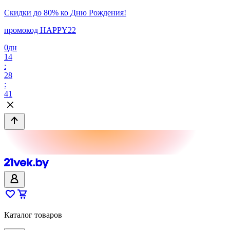
Скидки до 80% ко Дню Рождения!
промокод HAPPY22
0
дн
14
:
28
:
41
Каталог товаров