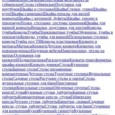
геймерские
Столы геймерские
Подставки для
ноутбуков
Шкафы и стеллажи
Шкафы
Стенки, горки
Шкафы-
купе
Шкафы-гармошки
Шкафы-пеналы для жилой
комнаты
Шкафы с витриной, буфеты
Шкафы, секции в
прихожую
Полки, стеллажи, системы хранения
Шкафы для
ванной комнаты
Вешалки, подставки для зонтов
Комоды,
тумбы
Комоды
Тумбы
Прикроватные тумбы
Обувницы, тумбы в
прихожую
Комоды, тумбы для ванной
Пеленальные столики,
комоды
Тумбы под ТВ
Комоды пластиковые
Кровати и
матрасы
Матрасы
Кровати
Детские кровати
Кроватки для
новорожденных
Надувная мебель
Наматрасники, чехлы на
матрас
Основания для
кроватей
Подматрасники
Раскладушки
Кровати-трансформеры,
шкафы-кровати
Кровати-домики
Столы
Кухонные
столы
Барные столы
Столы письменные,
компьютерные
Детские столы
Туалетные столики
Журнальные
столы
Садовые столы
Растущие столы и парты
Столы,
журнальные столики для бани
Приставные
столики
Консольные столики
Обеденные группы
Столы-
книги
Стулья
Кухонные стулья, табуреты
Барные стулья,
табуреты
Компьютерные кресла, стулья
Геймерские
кресла
Детские стулья, табуреты
Банкетки, скамьи
Садовые
кресла, стулья, табуреты
Стулья, табуреты для бани
Стульчики
для кормления
Кухня
Кухонный гарнитур
Кухонные