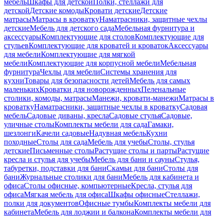
мебель
Шкафы для детской
Полки, стеллажи для
детской
Детские комоды
Кровати детские
Детские
матрасы
Матрасы в кроватку
Наматрасники, защитные чехлы
детские
Мебель для детского сада
Мебельная фурнитура и
аксессуары
Комплектующие для столов
Комплектующие для
стульев
Комплектующие для кроватей и кроваток
Аксессуары
для мебели
Комплектующие для мягкой
мебели
Комплектующие для корпусной мебели
Мебельная
фурнитура
Чехлы для мебели
Системы хранения для
кухни
Товары для безопасности детей
Мебель для самых
маленьких
Кроватки для новорожденных
Пеленальные
столики, комоды, матрасы
Манежи, кровати-манежи
Матрасы в
кроватку
Наматрасники, защитные чехлы в кроватку
Садовая
мебель
Садовые диваны, кресла
Садовые стулья
Садовые,
уличные столы
Комплекты мебели для сада
Гамаки,
шезлонги
Качели садовые
Надувная мебель
Кухни
походные
Столы для сада
Мебель для учебы
Столы, стулья
детские
Письменные столы
Растущие столы и парты
Растущие
кресла и стулья для учебы
Мебель для бани и сауны
Стулья,
табуретки, подставки для бани
Скамьи для бани
Столы для
бани
Журнальные столики для бани
Мебель для кабинета и
офиса
Столы офисные, компьютерные
Кресла, стулья для
офиса
Мягкая мебель для офиса
Шкафы офисные
Стеллажи,
полки для документов
Офисные тумбы
Комплекты мебели для
кабинета
Мебель для лоджии и балкона
Комплекты мебели для