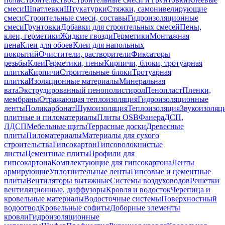
смеси
Шпатлевки
Штукатурки
Стяжки, самонивелирующие
смеси
Строительные смеси, составы
Гидроизоляционные
смеси
Грунтовки
Добавки для строительных смесей
Пены,
клеи, герметики
Жидкие гвозди
Герметики
Монтажная
пена
Клеи для обоев
Клеи для напольных
покрытий
Очистители, растворители
Фиксаторы
резьбы
Клеи
Герметики, пены
Кирпичи, блоки, тротуарная
плитка
Кирпичи
Строительные блоки
Тротуарная
плитка
Изоляционные материалы
Минеральная
вата
Экструдированный пенополистирол
Пенопласт
Пленки,
мембраны
Отражающая теплоизоляция
Гидроизоляционные
ленты
Поликарбонат
Шумоизоляция
Теплоизоляция
Звукоизоляц
плитные и пиломатериалы
Плиты OSB
Фанера
ДСП,
ЛДСП
Мебельные щиты
Террасные доски
Древесные
плиты
Пиломатериалы
Материалы для сухого
строительства
Гипсокартон
Гипсоволокнистые
листы
Цементные плиты
Профили для
гипсокартона
Комплектующие для гипсокартона
Ленты
армирующие
Уплотнительные ленты
Гипсовые и цементные
плиты
Вентиляторы вытяжные
Системы воздуховодов
Решетки
вентиляционные, диффузоры
Кровля и водосток
Черепица и
кровельные материалы
Водосточные системы
Поверхностный
водоотвод
Кровельные софиты
Доборные элементы
кровли
Гидроизоляционные