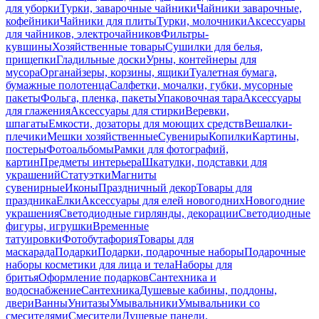
для уборки
Турки, заварочные чайники
Чайники заварочные,
кофейники
Чайники для плиты
Турки, молочники
Аксессуары
для чайников, электрочайников
Фильтры-
кувшины
Хозяйственные товары
Сушилки для белья,
прищепки
Гладильные доски
Урны, контейнеры для
мусора
Органайзеры, корзины, ящики
Туалетная бумага,
бумажные полотенца
Салфетки, мочалки, губки, мусорные
пакеты
Фольга, пленка, пакеты
Упаковочная тара
Аксессуары
для глажения
Аксессуары для стирки
Веревки,
шпагаты
Емкости, дозаторы для моющих средств
Вешалки-
плечики
Мешки хозяйственные
Сувениры
Копилки
Картины,
постеры
Фотоальбомы
Рамки для фотографий,
картин
Предметы интерьера
Шкатулки, подставки для
украшений
Статуэтки
Магниты
сувенирные
Иконы
Праздничный декор
Товары для
праздника
Елки
Аксессуары для елей новогодних
Новогодние
украшения
Светодиодные гирлянды, декорации
Светодиодные
фигуры, игрушки
Временные
татуировки
Фотобутафория
Товары для
маскарада
Подарки
Подарки, подарочные наборы
Подарочные
наборы косметики для лица и тела
Наборы для
бритья
Оформление подарков
Сантехника и
водоснабжение
Сантехника
Душевые кабины, поддоны,
двери
Ванны
Унитазы
Умывальники
Умывальники со
смесителями
Смесители
Душевые панели,