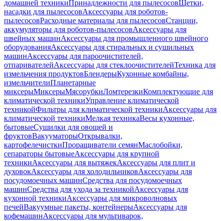
домашней техники
Принадлежности для пылесосов
Щетки,
насадки для пылесосов
Аксессуары для роботов-
пылесосов
Расходные материалы для пылесосов
Станции,
аккумуляторы для роботов-пылесосов
Аксессуары для
швейных машин
Аксессуары для промышленного швейного
оборудования
Аксессуары для стиральных и сушильных
машин
Аксессуары для пароочистителей,
отпаривателей
Аксессуары для стеклоочистителей
Техника для
измельчения продуктов
Блендеры
Кухонные комбайны,
измельчители
Планетарные
миксеры
Миксеры
Мясорубки
Ломтерезки
Комплектующие для
климатической техники
Управление климатической
техникой
Фильтры для климатической техники
Аксессуары для
климатической техники
Мелкая техника
Весы кухонные,
бытовые
Сушилки для овощей и
фруктов
Вакууматоры
Открывалки,
картофелечистки
Проращиватели семян
Маслобойки,
сепараторы бытовые
Аксессуары для крупной
техники
Аксессуары для вытяжек
Аксессуары для плит и
духовок
Аксессуары для холодильников
Аксессуары для
посудомоечных машин
Средства для посудомоечных
машин
Средства для ухода за техникой
Аксессуары для
кухонной техники
Аксессуары для микроволновых
печей
Вакуумные пакеты, контейнеры
Аксессуары для
кофемашин
Аксессуары для мультиварок,