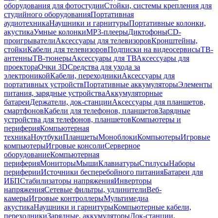
оборудования для фотостудии
Стойки, системы крепления для
студийного оборудования
Портативная
аудиотехника
Наушники и гарнитуры
Портативные колонки,
акустика
Умные колонки
MP3-плееры
Диктофоны
CD-
проигрыватели
Аксессуары для телевизоров
Кронштейны,
стойки
Кабели для телевизоров
Подписки на видеосервисы
ТВ-
антенны
ТВ-тюнеры
Аксессуары для ТВ
Аксессуары для
проектора
Очки 3D
Средства для ухода за
электроникой
Кабели, переходники
Аксессуары для
портативных устройств
Портативные аккумуляторы
Элементы
питания, зарядные устройства
Аккумуляторные
батареи
Держатели, док-станции
Аксессуары для планшетов,
смартфонов
Кабели для телефонов, планшетов
Зарядные
устройства для телефонов, планшетов
Компьютеры и
периферия
Компьютерная
техника
Ноутбуки
Планшеты
Моноблоки
Компьютеры
Игровые
компьютеры
Игровые консоли
Серверное
оборудование
Компьютерная
периферия
Мониторы
Мыши
Клавиатуры
Стилусы
Наборы
периферии
Источники бесперебойного питания
Батареи для
ИБП
Стабилизаторы напряжения
Инверторы
напряжения
Сетевые фильтры, удлинители
Веб-
камеры
Игровые контроллеры
Мультимедиа
акустика
Наушники и гарнитуры
Компьютерные кабели,
переходники
Зарядные, аккумуляторы
Док-станции,