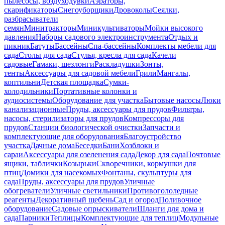
пылесосы, воздуходувки
Аэраторы,
скарификаторы
Снегоуборщики
Дровоколы
Сеялки,
разбрасыватели
семян
Минитракторы
Миникультиваторы
Мойки высокого
давления
Наборы садового электроинструмента
Отдых и
пикник
Батуты
Бассейны
Спа-бассейны
Комплекты мебели для
сада
Столы для сада
Стулья, кресла для сада
Качели
садовые
Гамаки, шезлонги
Раскладушки
Зонты,
тенты
Аксессуары для садовой мебели
Грили
Мангалы,
коптильни
Детская площадка
Сумки-
холодильники
Портативные колонки и
аудиосистемы
Оборудование для участка
Бытовые насосы
Люки
канализационные
Пруды, аксессуары для прудов
Фильтры,
насосы, стерилизаторы для прудов
Компрессоры для
прудов
Станции биологической очистки
Запчасти и
комплектующие для оборудования
Благоустройство
участка
Дачные дома
Беседки
Бани
Хозблоки и
сараи
Аксессуары для озеленения сада
Декор для сада
Почтовые
ящики, таблички
Козырьки
Скворечники, кормушки для
птиц
Домики для насекомых
Фонтаны, скульптуры для
сада
Пруды, аксессуары для прудов
Уличные
обогреватели
Уличные светильники
Противогололедные
реагенты
Декоративный щебень
Сад и огород
Поливочное
оборудование
Садовые опрыскиватели
Шланги для дома и
сада
Парники
Теплицы
Комплектующие для теплиц
Модульные