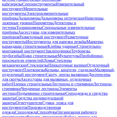
кабелерезы
Специнструменты
Измерительный
инструмент
Мерительные
инструменты
Электроизмерительные
приборы
Дальномеры
Дальномеры оптические
Нивелиры,
лазерные уровни
Пирометры
Детекторы и
тестеры
Толщиномеры
Специальные измерительные
приборы
Аксессуары для измерительных
приборов
Разметочный инструмент
Разметочные
инструменты
Инструменты для нарезки резьбы
Маркеры,
карандаши строительные
Клейма ударные
Строительно-
монтажный инструмент
Заклепочники
Труборезы,
трубогибы
Ножи строительные
Мультитулы
Пробойники,
просекатели отверстий
Ломы
Степлеры
механические
Стеклорезы
Прикаточные валики
Отделочный
инструмент
Плиткорезы
Кельмы, шпатели, гладилки
Малярный,
отделочный инструмент
Скотч, ленты малярные
Диспенсеры
для скотча
Аксессуары для малярных, отделочных
работ
Пленки строительные
Лестницы и стремянки
Лестницы,
стремянки
Чердачные лестницы
Элементы
лестниц
Подъемники строительные
Спецодежда и средства
защиты
Средства индивидуальной
защиты
Огнетушители
Сумки, пояса для
инструментов
Производственная
одежда
Спецодежда
Спецобувь
Организация рабочего
пространства
Фонари, прожекторы
Кейсы, ящики для