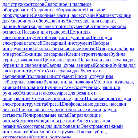
для стружкоотсосов
Сварочное и паяльное
оборудование
Сварочное оборудование
Паяльное
оборудование
Сварочные маски, аксессуары
Комплектующие
для сварочного оборудования
Аксессуары для сварки,
пайки
Оснастка для электроинструмента
Оснастка, наборы
оснастки
Насадки для граверов
Щетки для
электроинструмента
Развертки
Пуансоны
Щетки для
электродвигателей
Слесарный инструмент
Наборы
инструментов
Головки, биты
Гаечные ключи
Отвертки, наборы
отверток
Ножницы слесарные
Клещи строительные
Зубила,
керны, выколотки
Щетки слесарные
Оснастка и аксессуары для
бурения и сверления
Сверла, буры, зенкеры
Коронки
Зубила для
электроинструмента
Аксессуары для бурения и
сверления
Столярный инструмент
Тиски, струбцины,
гейферные зажимы
Ручные пилы, ножовки
Молотки, кувалды,
киянки
Напильники
Ручные стамески
Рубанки, рашпили
ручные
Оснастка и аксессуары для резания и
шлифования
Отрезные, пильные диски
Пильные полотна для
электроинструмента
Фрезы
Шлифовальные диски, насадки,
листы
Шлифовальные чашки
Точильные камни, круги,
сегменты
Полировальные валы
Направляющие
шины
Комплектующие для резания
Аксессуары для
резания
Аксессуары для шлифования
Электромонтажный
инструмент
Обжимной инструмент
Плоскогубцы,
круглогубцы
Кусачки, болторезы,