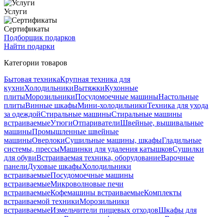
Услуги
Сертификаты
Подборщик подарков
Найти подарки
Категории товаров
Бытовая техника
Крупная техника для
кухни
Холодильники
Вытяжки
Кухонные
плиты
Морозильники
Посудомоечные машины
Настольные
плиты
Винные шкафы
Мини-холодильники
Техника для ухода
за одеждой
Стиральные машины
Стиральные машины
встраиваемые
Утюги
Отпариватели
Швейные, вышивальные
машины
Промышленные швейные
машины
Оверлоки
Сушильные машины, шкафы
Гладильные
системы, прессы
Машинки для удаления катышков
Сушилки
для обуви
Встраиваемая техника, оборудование
Варочные
панели
Духовые шкафы
Холодильники
встраиваемые
Посудомоечные машины
встраиваемые
Микроволновые печи
встраиваемые
Кофемашины встраиваемые
Комплекты
встраиваемой техники
Морозильники
встраиваемые
Измельчители пищевых отходов
Шкафы для