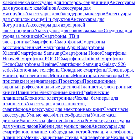
хлебопечек
Аксессуары для тостеров, сэндвичниц
Аксессуары
для кухонных комбайнов
Аксессуары для
мясорубок
Аксессуары для блендеров, миксеров
Аксессуары
для сушилок овощей и фруктов
Аксессуары для
йогуртниц
Аксессуары для аэрогрилей,
электрогрилей
Аксессуары для соковыжималок
Средства для
ухода за техникой
Смартфоны, ТВ и
электроника
Смартфоны
Смартфоны
Смартфоны
восстановленные
Смартфоны Apple
Смартфоны
Xiaomi
Смартфоны Samsung
Смартфоны Honor
Смартфоны
Huawei
Смартфоны POCO
Смартфоны Infinix
Смартфоны
Tecno
Смартфоны Realme
Смартфоны Samsung Galaxy S26
series
Кнопочные телефоны
Складные смартфоны
Телевизоры,
мониторы
Телевизоры
Мониторы
Мониторы-телевизоры
ТВ-
приставки и медиаплееры
Проекторы
Проекционные
экраны
Профессиональные дисплеи
Планшеты, электронные
книги
Планшеты
Электронные книги
Графические
планшеты
Блокноты электронные
Чехлы, бамперы для
планшетов
Аксессуары для планшетов,
смартфонов
Аксессуары для электронных книг
Смарт-часы,
аксессуары
Умные часы
Фитнес-браслеты
Умные часы
детские
Умные часы, фитнес-браслеты
Ремешки, аксессуары
для умных часов
Кабели для умных часов
Аксессуары для
смартфонов, планшетов
Зарядные устройства для телефонов,
планшетов
Чехлы, защитные стекла для телефонов
Чехлы для