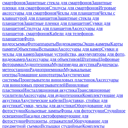
смартфонов
Защитные стекла для смартфонов
Защитные
пленки для смартфонов
Стилусы для смартфонов
Игровые
аксессуары для смартфонов
Чехлы для планшетов
Чехлы с
клавиатурой для планшетов
Защитные стекла для
планшетов
Защитные пленки для планшетов
Сумки для
планшетов
Стилусы для планшетов
Аксессуары для
планшетов, смартфонов
Кабели для телефонов,
планшетов
Фото,
видеосъемка
Фотоаппараты
Видеокамеры
Экшн-камеры
Карты
памяти
Объективы
Вспышки
Аксессуары для камер
Сумки и
чехлы для камер
Зарядные устройства, аккумуляторы для фото,
видеокамер
Аксессуары для объективов
Штативы
Цифровые
фоторамки
Аудиотехника
Мультимедиа акустика
Радиочасы,
метеостанции
Радиоприемники
Музыкальные
центры
Домашние кинотеатры
Акустические
системы
Проигрыватели виниловых пластинок
Аксессуары
для виниловых проигрывателей
Виниловые
пластинки
Инсталляционная акустика
Трансляционные
усилители
Аксессуары для аудиотехники
Комплектующие для
акустики
Акустические кабели
Подставки, стойки для
акустики
Сумки, чехлы для акустики
Оборудование для
фотостудии
Кольцевые лампы
Фоны для фотостудии
Студийное
освещение
Насадки светоформирующие для
фотостудии
Фотозонты, отражатели
Оборудование для
предметной съемки
Вспышки студийные
Комплекты