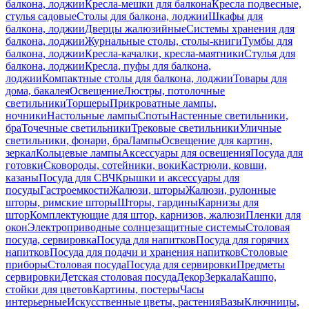
балкона, лоджии
Кресла-мешки для балкона
Кресла подвесные,
стулья садовые
Столы для балкона, лоджии
Шкафы для
балкона, лоджии
Дверцы жалюзийные
Системы хранения для
балкона, лоджии
Журнальные столы, столы-книги
Тумбы для
балкона, лоджии
Кресла-качалки, кресла-маятники
Стулья для
балкона, лоджии
Кресла, пуфы для балкона,
лоджии
Компактные столы для балкона, лоджии
Товары для
дома, бакалея
Освещение
Люстры, потолочные
светильники
Торшеры
Прикроватные лампы,
ночники
Настольные лампы
Споты
Настенные светильники,
бра
Точечные светильники
Трековые светильники
Уличные
светильники, фонари, бра
Лампы
Освещение для картин,
зеркал
Кольцевые лампы
Аксессуары для освещения
Посуда для
готовки
Сковороды, сотейники, воки
Кастрюли, ковши,
казаны
Посуда для СВЧ
Крышки и аксессуары для
посуды
Гастроемкости
Жалюзи, шторы
Жалюзи, рулонные
шторы, римские шторы
Шторы, гардины
Карнизы для
штор
Комплектующие для штор, карнизов, жалюзи
Пленки для
окон
Электроприводные солнцезащитные системы
Столовая
посуда, сервировка
Посуда для напитков
Посуда для горячих
напитков
Посуда для подачи и хранения напитков
Столовые
приборы
Столовая посуда
Посуда для сервировки
Предметы
сервировки
Детская столовая посуда
Декор
Зеркала
Кашпо,
стойки для цветов
Картины, постеры
Часы
интерьерные
Искусственные цветы, растения
Вазы
Ключницы,