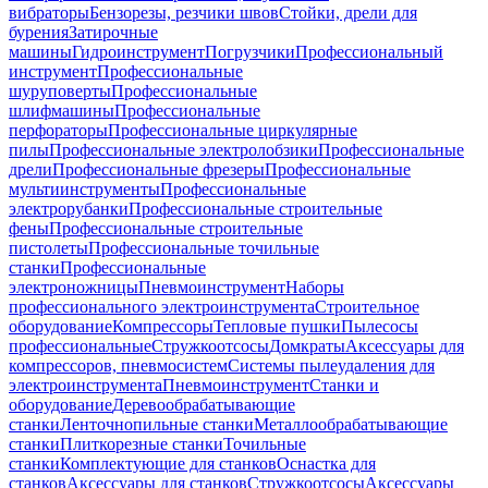
вибраторы
Бензорезы, резчики швов
Стойки, дрели для
бурения
Затирочные
машины
Гидроинструмент
Погрузчики
Профессиональный
инструмент
Профессиональные
шуруповерты
Профессиональные
шлифмашины
Профессиональные
перфораторы
Профессиональные циркулярные
пилы
Профессиональные электролобзики
Профессиональные
дрели
Профессиональные фрезеры
Профессиональные
мультиинструменты
Профессиональные
электрорубанки
Профессиональные строительные
фены
Профессиональные строительные
пистолеты
Профессиональные точильные
станки
Профессиональные
электроножницы
Пневмоинструмент
Наборы
профессионального электроинструмента
Строительное
оборудование
Компрессоры
Тепловые пушки
Пылесосы
профессиональные
Стружкоотсосы
Домкраты
Аксессуары для
компрессоров, пневмосистем
Системы пылеудаления для
электроинструмента
Пневмоинструмент
Станки и
оборудование
Деревообрабатывающие
станки
Ленточнопильные станки
Металлообрабатывающие
станки
Плиткорезные станки
Точильные
станки
Комплектующие для станков
Оснастка для
станков
Аксессуары для станков
Стружкоотсосы
Аксессуары