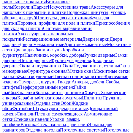
напольные покрытия
Виниловые
полы
Ковролин
Паркет
Искусственная трава
Аксессуары для
напольных покрытий и плитки
Подложка
Плинтусы, уголки,
обводы для труб
Плинтусы для сантехники
Фуги для
плитки
Порожки, профили для пола и плитки
Приспособления
для укладки плитки
Системы выравнивания
плитки
Аксессуары для напольных
покрытий
Реставрационные материалы
Двери и арки
Двери
входные
Двери межкомнатные
Арки межкомнатные
Москитные
сетки
Двери для бани и сауны
Коробки и
фурнитура
Наличники, коробки, доборы
Ручки дверные
Замки
дверные
Петли дверные
Фурнитура дверная
Доводчики
дверные
Окна и подоконники
Окна
Подоконники, отливы
Окна
мансардные
Фурнитура оконная
Мягкие окна
Москитные сетки
на окна
Жалюзи уличные
Пленки солнцезащитные
Крепежные
изделия
Саморезы, шурупы
Гвозди
Анкеры, дюбели
Скобы,
штифты
Перфорированный крепеж
Гайки,
шайбы
Заклепки
Болты, винты, шпильки
Хомуты
Химические
анкеры
Карабины
Фиксаторы арматуры
Шплинты
Пружины
универсальные
Отделка стен
Обои
Жидкие
обои
Фотообои
Штукатурки декоративные
Декоративный
камень
Скинали
Пленки самоклеящиеся
Армирующие
сетки
Стеновые панели
Уголки, маяки,
профили
Вагонка
Стеклохолсты, флизелин
Экраны для
радиаторов
Отделка потолка
Потолочные системы
Потолочные