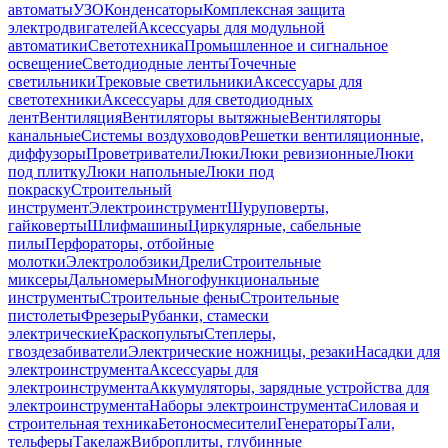
автоматы
УЗО
Конденсаторы
Комплексная защита
электродвигателей
Аксессуары для модульной
автоматики
Светотехника
Промышленное и сигнальное
освещение
Светодиодные ленты
Точечные
светильники
Трековые светильники
Аксессуары для
светотехники
Аксессуары для светодиодных
лент
Вентиляция
Вентиляторы вытяжные
Вентиляторы
канальные
Системы воздуховодов
Решетки вентиляционные,
диффузоры
Проветриватели
Люки
Люки ревизионные
Люки
под плитку
Люки напольные
Люки под
покраску
Строительный
инструмент
Электроинструмент
Шуруповерты,
гайковерты
Шлифмашины
Циркулярные, сабельные
пилы
Перфораторы, отбойные
молотки
Электролобзики
Дрели
Строительные
миксеры
Дальномеры
Многофункциональные
инструменты
Строительные фены
Строительные
пистолеты
Фрезеры
Рубанки, стамески
электрические
Краскопульты
Степлеры,
гвоздезабиватели
Электрические ножницы, резаки
Насадки для
электроинструмента
Аксессуары для
электроинструмента
Аккумуляторы, зарядные устройства для
электроинструмента
Наборы электроинструмента
Силовая и
строительная техника
Бетоносмесители
Генераторы
Тали,
тельферы
Такелаж
Виброплиты, глубинные