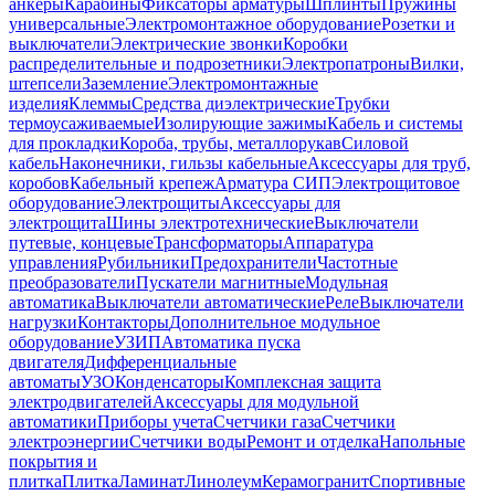
анкеры
Карабины
Фиксаторы арматуры
Шплинты
Пружины
универсальные
Электромонтажное оборудование
Розетки и
выключатели
Электрические звонки
Коробки
распределительные и подрозетники
Электропатроны
Вилки,
штепсели
Заземление
Электромонтажные
изделия
Клеммы
Средства диэлектрические
Трубки
термоусаживаемые
Изолирующие зажимы
Кабель и системы
для прокладки
Короба, трубы, металлорукав
Силовой
кабель
Наконечники, гильзы кабельные
Аксессуары для труб,
коробов
Кабельный крепеж
Арматура СИП
Электрощитовое
оборудование
Электрощиты
Аксессуары для
электрощита
Шины электротехнические
Выключатели
путевые, концевые
Трансформаторы
Аппаратура
управления
Рубильники
Предохранители
Частотные
преобразователи
Пускатели магнитные
Модульная
автоматика
Выключатели автоматические
Реле
Выключатели
нагрузки
Контакторы
Дополнительное модульное
оборудование
УЗИП
Автоматика пуска
двигателя
Дифференциальные
автоматы
УЗО
Конденсаторы
Комплексная защита
электродвигателей
Аксессуары для модульной
автоматики
Приборы учета
Счетчики газа
Счетчики
электроэнергии
Счетчики воды
Ремонт и отделка
Напольные
покрытия и
плитка
Плитка
Ламинат
Линолеум
Керамогранит
Спортивные