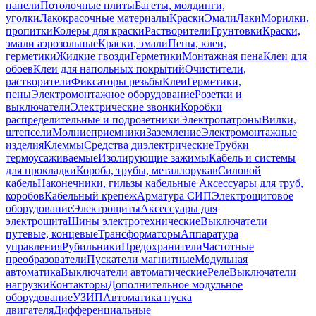
панели
Потолочные плиты
Багеты, молдинги,
уголки
Лакокрасочные материалы
Краски
Эмали
Лаки
Морилки,
пропитки
Колеры для краски
Растворители
Грунтовки
Краски,
эмали аэрозольные
Краски, эмали
Пены, клеи,
герметики
Жидкие гвозди
Герметики
Монтажная пена
Клеи для
обоев
Клеи для напольных покрытий
Очистители,
растворители
Фиксаторы резьбы
Клеи
Герметики,
пены
Электромонтажное оборудование
Розетки и
выключатели
Электрические звонки
Коробки
распределительные и подрозетники
Электропатроны
Вилки,
штепсели
Молниеприемники
Заземление
Электромонтажные
изделия
Клеммы
Средства диэлектрические
Трубки
термоусаживаемые
Изолирующие зажимы
Кабель и системы
для прокладки
Короба, трубы, металлорукав
Силовой
кабель
Наконечники, гильзы кабельные
Аксессуары для труб,
коробов
Кабельный крепеж
Арматура СИП
Электрощитовое
оборудование
Электрощиты
Аксессуары для
электрощита
Шины электротехнические
Выключатели
путевые, концевые
Трансформаторы
Аппаратура
управления
Рубильники
Предохранители
Частотные
преобразователи
Пускатели магнитные
Модульная
автоматика
Выключатели автоматические
Реле
Выключатели
нагрузки
Контакторы
Дополнительное модульное
оборудование
УЗИП
Автоматика пуска
двигателя
Дифференциальные