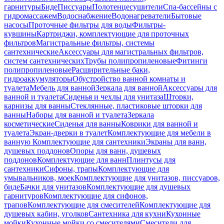
гарнитуры
Биде
Писсуары
Полотенцесушители
Спа-бассейны с
гидромассажем
Водоснабжение
Водонагреватели
Бытовые
насосы
Проточные фильтры для воды
Фильтры-
кувшины
Картриджи, комплектующие для проточных
фильтров
Магистральные фильтры, системы
сантехнические
Аксессуары для магистральных фильтров,
систем сантехнических
Трубы полипропиленовые
Фитинги
полипропиленовые
Расширительные баки,
гидроаккумуляторы
Обустройство ванной комнаты и
туалета
Мебель для ванной
Зеркала для ванной
Аксессуары для
ванной и туалета
Сиденья и чехлы для унитаза
Шторки,
карнизы для ванны
Стеклянные, пластиковые шторки для
ванны
Наборы для ванной и туалета
Зеркала
косметические
Сиденья для ванны
Коврики для ванной и
туалета
Экран-дверки в туалет
Комплектующие для мебели в
ванную
Комплектующие для сантехники
Экраны для ванн,
душевых поддонов
Опоры для ванн, душевых
поддонов
Комплектующие для ванн
Плинтусы для
сантехники
Сифоны, трапы
Комплектующие для
умывальников, моек
Комплектующие для унитазов, писсуаров,
биде
Бачки для унитазов
Комплектующие для душевых
гарнитуров
Комплектующие для сифонов,
трапов
Комплектующие для смесителей
Комплектующие для
душевых кабин, уголков
Сантехника для кухни
Кухонные
мойки
Кухонные мойки со смесителями
Смесители для