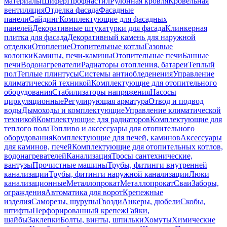
материалы
Шифер
Профнастил
Рулонная кровля
Кровельная
вентиляция
Отделка фасада
Фасадные
панели
Сайдинг
Комплектующие для фасадных
панелей
Декоративные штукатурки для фасада
Клинкерная
плитка для фасада
Декоративный камень для наружной
отделки
Отопление
Отопительные котлы
Газовые
колонки
Камины, печи-камины
Отопительные печи
Банные
печи
Водонагреватели
Радиаторы отопления, батареи
Теплый
пол
Теплые плинтусы
Системы антиобледенения
Управление
климатической техникой
Комплектующие для отопительного
оборудования
Стабилизаторы напряжения
Насосы
циркуляционные
Регулирующая арматура
Отвод и подвод
воды
Дымоходы и комплектующие
Управление климатической
техникой
Комплектующие для радиаторов
Комплектующие для
теплого пола
Топливо и аксессуары для отопительного
оборудования
Комплектующие для печей, каминов
Аксессуары
для каминов, печей
Комплектующие для отопительных котлов,
водонагревателей
Канализация
Тросы сантехнические,
вантузы
Прочистные машины
Трубы, фитинги внутренней
канализации
Трубы, фитинги наружной канализации
Люки
канализационные
Металлопрокат
Металлопрокат
Сваи
Заборы,
ограждения
Автоматика для ворот
Крепежные
изделия
Саморезы, шурупы
Гвозди
Анкеры, дюбели
Скобы,
штифты
Перфорированный крепеж
Гайки,
шайбы
Заклепки
Болты, винты, шпильки
Хомуты
Химические