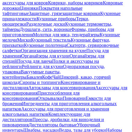
аксессуары для ковров
Коврики, наборы ковриков
Ковровые
дорожки
Циновки
Покрытия напольные
тафтинговые
Защитные, грязезащитные коврики
Кухонные
принадлежности
Кухонные приборы
Терки,
овощерезки
Разделочные доски
Кухонные термометры,
таймеры
Дуршлаги, сита, воронки
Формы, приборы для
приготовления
Молотки для мяса, тендерайзеры
Кухонные
мелочи
Миски
Кухонный текстиль
Кухонные фартуки,
прихватки
Кухонные полотенца
Скатерти, сервировочные
салфетки
Организация хранения на кухне
Посуда для
хранения
Органайзеры для кухни
Органайзеры для
специй
Посуда для ланча
Полки и аксессуары на
рейлинги
Рейлинги для кухни
Одноразовая посуда,
упаковка
Вакуумные пакеты,
контейнеры
Бакалея
Кофе
Чай
Цикорий, какао, горячий
шоколад
Сиропы и топпинги
Консервирование и
дистилляция
Автоклавы для консервирования
Аксессуары для
консервирования
Приспособления для
консервирования
Открывалки
Пивоварни
Емкости для
брожения
Ингредиенты для приготовления алкогольных
напитков
Аксессуары для приготовления и хранения
алкогольных напитков
Комплектующие для
дистилляторов
Прессы, дробилки для виноделия и
пивоварения
Дистилляторы бытовые
Уборочный
инвентарь
Швабры, насадки
Ведра, тазы для уборки
Наборы