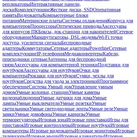
репликаторы
Интерактивные панели,
доски
Комплектующие
Жесткие диски, SSD
Оперативная
память
Видеокарты
Компьютерные блоки
питания
Материнские платы
Системы охлаждения
Корпуса для
компьютеров
Процессоры
Оптические приводы
Аксессуары
для корпусов ПК
Боксы, док-станции для накопителей
Сетевое
оборудование
Маршрутизаторы, DSL-модемы
Wi-Fi точки
доступа, усилители сигнала
Беспроводные
адаптеры
Коммутаторы
Сетевые адаптеры
Powerline
Сетевые
комплектующие
IP-телефония
Медиаконвертеры
Кабели,
переходники сетевые
Антенны для беспроводной
связи
Аксессуары для компьютерной техники
Подставки для
ноутбуков
Аксессуары для ноутбуков
Очки для
компьютера
Рюкзаки для ноутбуков
Сумки, чехлы для
ноутбуков
Средства для ухода за электроникой
Программное
обеспечение
Система Умный дом
Управление умным
домом
Умные колонки, станции
Умные камеры
видеонаблюдения
Умные датчики для дома
Умные
лампы
Умные выключатели
Умные розетки
Умные
светильники
Умные светодиодные ленты
Умные реле
Умные
замки
Умные домофоны
Умные карнизы
Умные
терморегуляторы
Игровая зона
Игровые приставки
Игры для
приставок
Игровые контроллеры
Игровые ноутбуки
Игровые
компьютеры
Игровые видеокарты
Игровые мониторы
Игровые
телевизоры
Игровые мыши
Игровые клавиатуры
Игровые