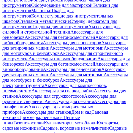
инструментов
Оборудование для мастерской
Тележки для
инструментов
Магниты
Шкафы для
инструментов
Комплектующие для инструментальных
шкафов
Стеллажи металлические
Стенды, держатели для
инструментов
Поддоны для инструментов
Аксессуары для
силовой и строительной техники
Аксессуары для
бензорезов
Аксессуары для бетоносмесителей
Аксессуары для
виброоборудования
Аксессуары для генераторов
Аксессуары
для затирочных машин
Аксессуары для мотопомп
Аксессуары
для мотобуров и бензобуров
Аксессуары для строительного
инструмента
Аксессуары пневмооборудования
Аксессуары для
бензорезов
Аксессуары для бетоносмесителей
Аксессуары для
виброоборудования
Аксессуары для генераторов
Аксессуары
для затирочных машин
Аксессуары для мотопомп
Аксессуары
для мотобуров и бензобуров
Аксессуары для
электроинструмента
Аксессуары для компрессоров,
пневмосистем
Аксессуары для сварки, пайки
Аксессуары для
станков
Аксессуары для стружкоотсосов
Аксессуары для
бурения и сверления
Аксессуары для резания
Аксессуары для
шлифования
Аксессуары для измерительных
приборов
Аксессуары для станков
Дом и сад
Садовая
техника
Триммеры, бензокосы
Цепные
пилы
Газонокосилки
Культиваторы, мотоблоки
Кусторезы,
садовые ножницы
Садовые, кормовые измельчители
Садовые