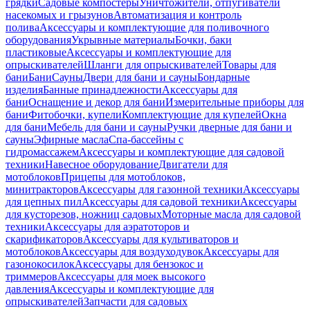
грядки
Садовые компостеры
Уничтожители, отпугиватели
насекомых и грызунов
Автоматизация и контроль
полива
Аксессуары и комплектующие для поливочного
оборудования
Укрывные материалы
Бочки, баки
пластиковые
Аксессуары и комплектующие для
опрыскивателей
Шланги для опрыскивателей
Товары для
бани
Бани
Сауны
Двери для бани и сауны
Бондарные
изделия
Банные принадлежности
Аксессуары для
бани
Оснащение и декор для бани
Измерительные приборы для
бани
Фитобочки, купели
Комплектующие для купелей
Окна
для бани
Мебель для бани и сауны
Ручки дверные для бани и
сауны
Эфирные масла
Спа-бассейны с
гидромассажем
Аксессуары и комплектующие для садовой
техники
Навесное оборудование
Двигатели для
мотоблоков
Прицепы для мотоблоков,
минитракторов
Аксессуары для газонной техники
Аксессуары
для цепных пил
Аксессуары для садовой техники
Аксессуары
для кусторезов, ножниц садовых
Моторные масла для садовой
техники
Аксессуары для аэратоторов и
скарификаторов
Аксессуары для культиваторов и
мотоблоков
Аксессуары для воздуходувок
Аксессуары для
газонокосилок
Аксессуары для бензокос и
триммеров
Аксессуары для моек высокого
давления
Аксессуары и комплектующие для
опрыскивателей
Запчасти для садовых