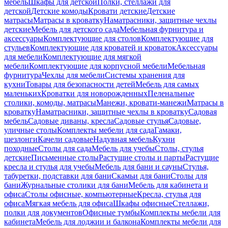
мебель
Шкафы для детской
Полки, стеллажи для
детской
Детские комоды
Кровати детские
Детские
матрасы
Матрасы в кроватку
Наматрасники, защитные чехлы
детские
Мебель для детского сада
Мебельная фурнитура и
аксессуары
Комплектующие для столов
Комплектующие для
стульев
Комплектующие для кроватей и кроваток
Аксессуары
для мебели
Комплектующие для мягкой
мебели
Комплектующие для корпусной мебели
Мебельная
фурнитура
Чехлы для мебели
Системы хранения для
кухни
Товары для безопасности детей
Мебель для самых
маленьких
Кроватки для новорожденных
Пеленальные
столики, комоды, матрасы
Манежи, кровати-манежи
Матрасы в
кроватку
Наматрасники, защитные чехлы в кроватку
Садовая
мебель
Садовые диваны, кресла
Садовые стулья
Садовые,
уличные столы
Комплекты мебели для сада
Гамаки,
шезлонги
Качели садовые
Надувная мебель
Кухни
походные
Столы для сада
Мебель для учебы
Столы, стулья
детские
Письменные столы
Растущие столы и парты
Растущие
кресла и стулья для учебы
Мебель для бани и сауны
Стулья,
табуретки, подставки для бани
Скамьи для бани
Столы для
бани
Журнальные столики для бани
Мебель для кабинета и
офиса
Столы офисные, компьютерные
Кресла, стулья для
офиса
Мягкая мебель для офиса
Шкафы офисные
Стеллажи,
полки для документов
Офисные тумбы
Комплекты мебели для
кабинета
Мебель для лоджии и балкона
Комплекты мебели для