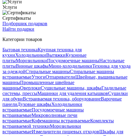
Услуги
Сертификаты
Подборщик подарков
Найти подарки
Категории товаров
Бытовая техника
Крупная техника для
кухни
Холодильники
Вытяжки
Кухонные
плиты
Морозильники
Посудомоечные машины
Настольные
плиты
Винные шкафы
Мини-холодильники
Техника для ухода
за одеждой
Стиральные машины
Стиральные машины
встраиваемые
Утюги
Отпариватели
Швейные, вышивальные
машины
Промышленные швейные
машины
Оверлоки
Сушильные машины, шкафы
Гладильные
системы, прессы
Машинки для удаления катышков
Сушилки
для обуви
Встраиваемая техника, оборудование
Варочные
панели
Духовые шкафы
Холодильники
встраиваемые
Посудомоечные машины
встраиваемые
Микроволновые печи
встраиваемые
Кофемашины встраиваемые
Комплекты
встраиваемой техники
Морозильники
встраиваемые
Измельчители пищевых отходов
Шкафы для