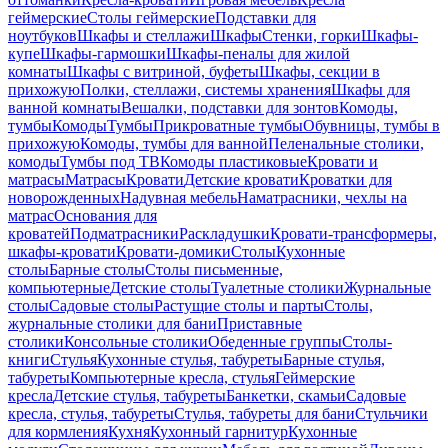
геймерские
Столы геймерские
Подставки для
ноутбуков
Шкафы и стеллажи
Шкафы
Стенки, горки
Шкафы-
купе
Шкафы-гармошки
Шкафы-пеналы для жилой
комнаты
Шкафы с витриной, буфеты
Шкафы, секции в
прихожую
Полки, стеллажи, системы хранения
Шкафы для
ванной комнаты
Вешалки, подставки для зонтов
Комоды,
тумбы
Комоды
Тумбы
Прикроватные тумбы
Обувницы, тумбы в
прихожую
Комоды, тумбы для ванной
Пеленальные столики,
комоды
Тумбы под ТВ
Комоды пластиковые
Кровати и
матрасы
Матрасы
Кровати
Детские кровати
Кроватки для
новорожденных
Надувная мебель
Наматрасники, чехлы на
матрас
Основания для
кроватей
Подматрасники
Раскладушки
Кровати-трансформеры,
шкафы-кровати
Кровати-домики
Столы
Кухонные
столы
Барные столы
Столы письменные,
компьютерные
Детские столы
Туалетные столики
Журнальные
столы
Садовые столы
Растущие столы и парты
Столы,
журнальные столики для бани
Приставные
столики
Консольные столики
Обеденные группы
Столы-
книги
Стулья
Кухонные стулья, табуреты
Барные стулья,
табуреты
Компьютерные кресла, стулья
Геймерские
кресла
Детские стулья, табуреты
Банкетки, скамьи
Садовые
кресла, стулья, табуреты
Стулья, табуреты для бани
Стульчики
для кормления
Кухня
Кухонный гарнитур
Кухонные