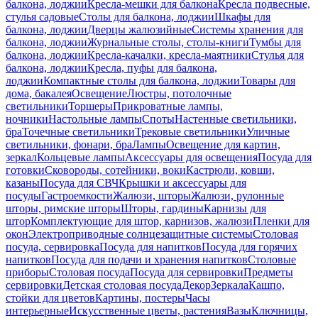
балкона, лоджии
Кресла-мешки для балкона
Кресла подвесные,
стулья садовые
Столы для балкона, лоджии
Шкафы для
балкона, лоджии
Дверцы жалюзийные
Системы хранения для
балкона, лоджии
Журнальные столы, столы-книги
Тумбы для
балкона, лоджии
Кресла-качалки, кресла-маятники
Стулья для
балкона, лоджии
Кресла, пуфы для балкона,
лоджии
Компактные столы для балкона, лоджии
Товары для
дома, бакалея
Освещение
Люстры, потолочные
светильники
Торшеры
Прикроватные лампы,
ночники
Настольные лампы
Споты
Настенные светильники,
бра
Точечные светильники
Трековые светильники
Уличные
светильники, фонари, бра
Лампы
Освещение для картин,
зеркал
Кольцевые лампы
Аксессуары для освещения
Посуда для
готовки
Сковороды, сотейники, воки
Кастрюли, ковши,
казаны
Посуда для СВЧ
Крышки и аксессуары для
посуды
Гастроемкости
Жалюзи, шторы
Жалюзи, рулонные
шторы, римские шторы
Шторы, гардины
Карнизы для
штор
Комплектующие для штор, карнизов, жалюзи
Пленки для
окон
Электроприводные солнцезащитные системы
Столовая
посуда, сервировка
Посуда для напитков
Посуда для горячих
напитков
Посуда для подачи и хранения напитков
Столовые
приборы
Столовая посуда
Посуда для сервировки
Предметы
сервировки
Детская столовая посуда
Декор
Зеркала
Кашпо,
стойки для цветов
Картины, постеры
Часы
интерьерные
Искусственные цветы, растения
Вазы
Ключницы,