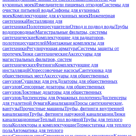
кухонных моек
Измельчители пищевых отходов
Системы для
очистки питьевой воды
Сифоны для кухонных
моек
Комплектующие для кухонных моек
Инженерная
сантехника
Инсталляции для
сантехники
Полотенцесушители
Отвод и подвод воды
Трубы
водопроводные
Магистральные фильтры, системы
сантехнические
Комплектующие для радиаторов,
полотенцесушителей
Монтажные комплекты для
сантехники
Регулирующая арматура
Системы защиты от
протечек
Люки сантехнические
Аксессуары для
магистральных фильтров, систем
сантехнических
Фитинги
Комплектующие для
инсталляций
Опрессовочные насосы
Сантехника для
общественных мест
Аксессуары для общественных
санузлов
Сушилки для рук
Дозаторы для общественных
санузлов
Сенсорные дозаторы для общественных
санузлов
Локтевые дозаторы для общественных
санузлов
Диспенсеры для бумажных полотенец
Диспенсеры
для туалетной бумаги
Канализация
Тросы сантехнические,
вантузы
Прочистные машины
Трубы, фитинги внутренней
канализации
Трубы, фитинги наружной канализации
Люки
канализационные
Теплый пол водяной
Трубы для теплого
пола
Коллекторы и комплектующие
Термостатика для теплого
пола
Автоматика для теплого
пола
Строительство
Строительные смеси и грунтовки
Клеевые