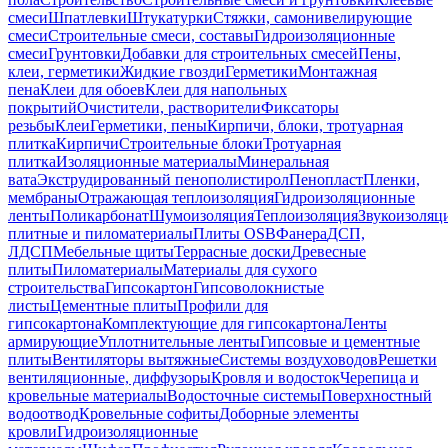
смеси
Шпатлевки
Штукатурки
Стяжки, самонивелирующие
смеси
Строительные смеси, составы
Гидроизоляционные
смеси
Грунтовки
Добавки для строительных смесей
Пены,
клеи, герметики
Жидкие гвозди
Герметики
Монтажная
пена
Клеи для обоев
Клеи для напольных
покрытий
Очистители, растворители
Фиксаторы
резьбы
Клеи
Герметики, пены
Кирпичи, блоки, тротуарная
плитка
Кирпичи
Строительные блоки
Тротуарная
плитка
Изоляционные материалы
Минеральная
вата
Экструдированный пенополистирол
Пенопласт
Пленки,
мембраны
Отражающая теплоизоляция
Гидроизоляционные
ленты
Поликарбонат
Шумоизоляция
Теплоизоляция
Звукоизоляц
плитные и пиломатериалы
Плиты OSB
Фанера
ДСП,
ЛДСП
Мебельные щиты
Террасные доски
Древесные
плиты
Пиломатериалы
Материалы для сухого
строительства
Гипсокартон
Гипсоволокнистые
листы
Цементные плиты
Профили для
гипсокартона
Комплектующие для гипсокартона
Ленты
армирующие
Уплотнительные ленты
Гипсовые и цементные
плиты
Вентиляторы вытяжные
Системы воздуховодов
Решетки
вентиляционные, диффузоры
Кровля и водосток
Черепица и
кровельные материалы
Водосточные системы
Поверхностный
водоотвод
Кровельные софиты
Доборные элементы
кровли
Гидроизоляционные