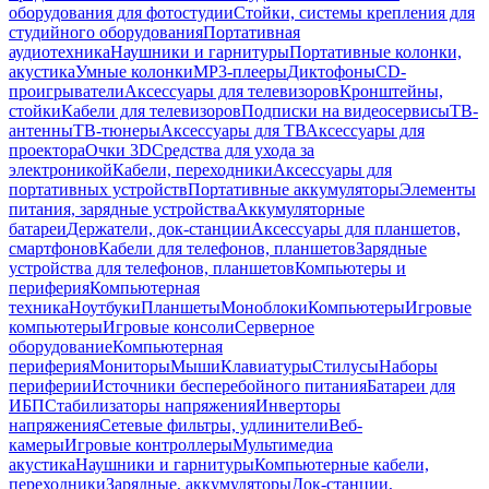
оборудования для фотостудии
Стойки, системы крепления для
студийного оборудования
Портативная
аудиотехника
Наушники и гарнитуры
Портативные колонки,
акустика
Умные колонки
MP3-плееры
Диктофоны
CD-
проигрыватели
Аксессуары для телевизоров
Кронштейны,
стойки
Кабели для телевизоров
Подписки на видеосервисы
ТВ-
антенны
ТВ-тюнеры
Аксессуары для ТВ
Аксессуары для
проектора
Очки 3D
Средства для ухода за
электроникой
Кабели, переходники
Аксессуары для
портативных устройств
Портативные аккумуляторы
Элементы
питания, зарядные устройства
Аккумуляторные
батареи
Держатели, док-станции
Аксессуары для планшетов,
смартфонов
Кабели для телефонов, планшетов
Зарядные
устройства для телефонов, планшетов
Компьютеры и
периферия
Компьютерная
техника
Ноутбуки
Планшеты
Моноблоки
Компьютеры
Игровые
компьютеры
Игровые консоли
Серверное
оборудование
Компьютерная
периферия
Мониторы
Мыши
Клавиатуры
Стилусы
Наборы
периферии
Источники бесперебойного питания
Батареи для
ИБП
Стабилизаторы напряжения
Инверторы
напряжения
Сетевые фильтры, удлинители
Веб-
камеры
Игровые контроллеры
Мультимедиа
акустика
Наушники и гарнитуры
Компьютерные кабели,
переходники
Зарядные, аккумуляторы
Док-станции,