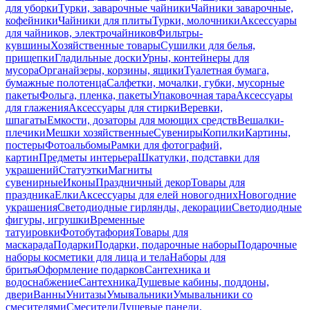
для уборки
Турки, заварочные чайники
Чайники заварочные,
кофейники
Чайники для плиты
Турки, молочники
Аксессуары
для чайников, электрочайников
Фильтры-
кувшины
Хозяйственные товары
Сушилки для белья,
прищепки
Гладильные доски
Урны, контейнеры для
мусора
Органайзеры, корзины, ящики
Туалетная бумага,
бумажные полотенца
Салфетки, мочалки, губки, мусорные
пакеты
Фольга, пленка, пакеты
Упаковочная тара
Аксессуары
для глажения
Аксессуары для стирки
Веревки,
шпагаты
Емкости, дозаторы для моющих средств
Вешалки-
плечики
Мешки хозяйственные
Сувениры
Копилки
Картины,
постеры
Фотоальбомы
Рамки для фотографий,
картин
Предметы интерьера
Шкатулки, подставки для
украшений
Статуэтки
Магниты
сувенирные
Иконы
Праздничный декор
Товары для
праздника
Елки
Аксессуары для елей новогодних
Новогодние
украшения
Светодиодные гирлянды, декорации
Светодиодные
фигуры, игрушки
Временные
татуировки
Фотобутафория
Товары для
маскарада
Подарки
Подарки, подарочные наборы
Подарочные
наборы косметики для лица и тела
Наборы для
бритья
Оформление подарков
Сантехника и
водоснабжение
Сантехника
Душевые кабины, поддоны,
двери
Ванны
Унитазы
Умывальники
Умывальники со
смесителями
Смесители
Душевые панели,