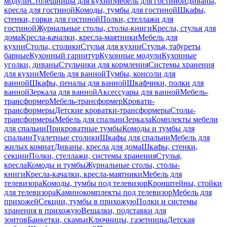
модули
Столешницы для кухни
Мебель для гостиной
Диваны,
кресла для гостиной
Комоды, тумбы для гостиной
Шкафы,
стенки, горки для гостиной
Полки, стеллажи для
гостиной
Журнальные столы, столы-книги
Кресла, стулья для
дома
Кресла-качалки, кресла-маятники
Мебель для
кухни
Столы, столики
Стулья для кухни
Стулья, табуреты
барные
Кухонный гарнитур
Кухонные модули
Кухонные
уголки, диваны
Стульчики для кормления
Системы хранения
для кухни
Мебель для ванной
Тумбы, консоли для
ванной
Шкафы, пеналы для ванной
Шкафчики, полки для
ванной
Зеркала для ванной
Аксессуары для ванной
Мебель-
трансформер
Мебель-трансформер
Кровати-
трансформеры
Детские кроватки-трансформеры
Столы-
трансформеры
Мебель для спальни
Зеркала
Комплекты мебели
для спальни
Прикроватные тумбы
Комоды и тумбы для
спальни
Туалетные столики
Шкафы для спальни
Мебель для
жилых комнат
Диваны, кресла для дома
Шкафы, стенки,
секции
Полки, стеллажи, системы хранения
Стулья,
кресла
Комоды и тумбы
Журнальные столы, столы-
книги
Кресла-качалки, кресла-маятники
Мебель для
телевизора
Комоды, тумбы под телевизор
Кронштейны, стойки
для телевизора
Каминокомплекты под телевизор
Мебель для
прихожей
Секции, тумбы в прихожую
Полки и системы
хранения в прихожую
Вешалки, подставки для
зонтов
Банкетки, скамьи
Ключницы, газетницы
Детская