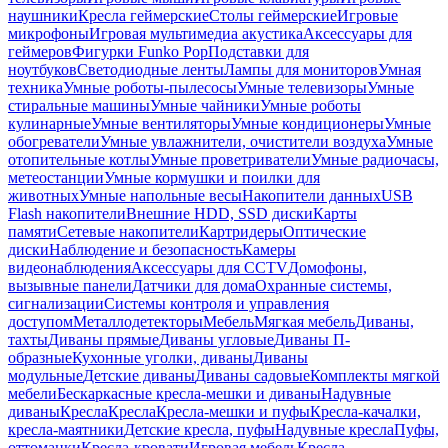
наушники
Кресла геймерские
Столы геймерские
Игровые
микрофоны
Игровая мультимедиа акустика
Аксессуары для
геймеров
Фигурки Funko Pop
Подставки для
ноутбуков
Светодиодные ленты
Лампы для мониторов
Умная
техника
Умные роботы-пылесосы
Умные телевизоры
Умные
стиральные машины
Умные чайники
Умные роботы
кулинарные
Умные вентиляторы
Умные кондиционеры
Умные
обогреватели
Умные увлажнители, очистители воздуха
Умные
отопительные котлы
Умные проветриватели
Умные радиочасы,
метеостанции
Умные кормушки и поилки для
животных
Умные напольные весы
Накопители данных
USB
Flash накопители
Внешние HDD, SSD диски
Карты
памяти
Сетевые накопители
Картридеры
Оптические
диски
Наблюдение и безопасность
Камеры
видеонаблюдения
Аксессуары для CCTV
Домофоны,
вызывные панели
Датчики для дома
Охранные системы,
сигнализации
Системы контроля и управления
доступом
Металлодетекторы
Мебель
Мягкая мебель
Диваны,
тахты
Диваны прямые
Диваны угловые
Диваны П-
образные
Кухонные уголки, диваны
Диваны
модульные
Детские диваны
Диваны садовые
Комплекты мягкой
мебели
Бескаркасные кресла-мешки и диваны
Надувные
диваны
Кресла
Кресла
Кресла-мешки и пуфы
Кресла-качалки,
кресла-маятники
Детские кресла, пуфы
Надувные кресла
Пуфы,
оттоманки
Кресла-кровати
Игровая мебель
Кресла