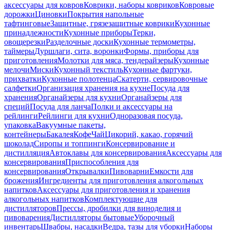
аксессуары для ковров
Коврики, наборы ковриков
Ковровые
дорожки
Циновки
Покрытия напольные
тафтинговые
Защитные, грязезащитные коврики
Кухонные
принадлежности
Кухонные приборы
Терки,
овощерезки
Разделочные доски
Кухонные термометры,
таймеры
Дуршлаги, сита, воронки
Формы, приборы для
приготовления
Молотки для мяса, тендерайзеры
Кухонные
мелочи
Миски
Кухонный текстиль
Кухонные фартуки,
прихватки
Кухонные полотенца
Скатерти, сервировочные
салфетки
Организация хранения на кухне
Посуда для
хранения
Органайзеры для кухни
Органайзеры для
специй
Посуда для ланча
Полки и аксессуары на
рейлинги
Рейлинги для кухни
Одноразовая посуда,
упаковка
Вакуумные пакеты,
контейнеры
Бакалея
Кофе
Чай
Цикорий, какао, горячий
шоколад
Сиропы и топпинги
Консервирование и
дистилляция
Автоклавы для консервирования
Аксессуары для
консервирования
Приспособления для
консервирования
Открывалки
Пивоварни
Емкости для
брожения
Ингредиенты для приготовления алкогольных
напитков
Аксессуары для приготовления и хранения
алкогольных напитков
Комплектующие для
дистилляторов
Прессы, дробилки для виноделия и
пивоварения
Дистилляторы бытовые
Уборочный
инвентарь
Швабры, насадки
Ведра, тазы для уборки
Наборы