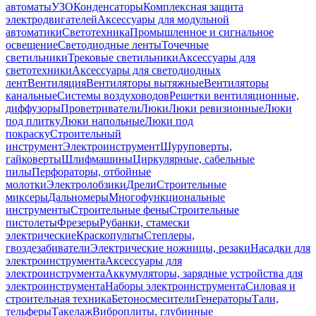
автоматы
УЗО
Конденсаторы
Комплексная защита
электродвигателей
Аксессуары для модульной
автоматики
Светотехника
Промышленное и сигнальное
освещение
Светодиодные ленты
Точечные
светильники
Трековые светильники
Аксессуары для
светотехники
Аксессуары для светодиодных
лент
Вентиляция
Вентиляторы вытяжные
Вентиляторы
канальные
Системы воздуховодов
Решетки вентиляционные,
диффузоры
Проветриватели
Люки
Люки ревизионные
Люки
под плитку
Люки напольные
Люки под
покраску
Строительный
инструмент
Электроинструмент
Шуруповерты,
гайковерты
Шлифмашины
Циркулярные, сабельные
пилы
Перфораторы, отбойные
молотки
Электролобзики
Дрели
Строительные
миксеры
Дальномеры
Многофункциональные
инструменты
Строительные фены
Строительные
пистолеты
Фрезеры
Рубанки, стамески
электрические
Краскопульты
Степлеры,
гвоздезабиватели
Электрические ножницы, резаки
Насадки для
электроинструмента
Аксессуары для
электроинструмента
Аккумуляторы, зарядные устройства для
электроинструмента
Наборы электроинструмента
Силовая и
строительная техника
Бетоносмесители
Генераторы
Тали,
тельферы
Такелаж
Виброплиты, глубинные