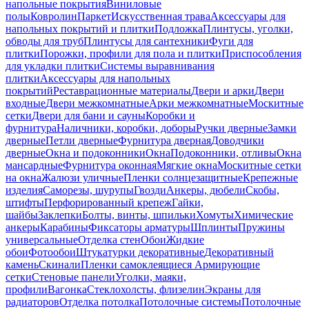
напольные покрытия
Виниловые
полы
Ковролин
Паркет
Искусственная трава
Аксессуары для
напольных покрытий и плитки
Подложка
Плинтусы, уголки,
обводы для труб
Плинтусы для сантехники
Фуги для
плитки
Порожки, профили для пола и плитки
Приспособления
для укладки плитки
Системы выравнивания
плитки
Аксессуары для напольных
покрытий
Реставрационные материалы
Двери и арки
Двери
входные
Двери межкомнатные
Арки межкомнатные
Москитные
сетки
Двери для бани и сауны
Коробки и
фурнитура
Наличники, коробки, доборы
Ручки дверные
Замки
дверные
Петли дверные
Фурнитура дверная
Доводчики
дверные
Окна и подоконники
Окна
Подоконники, отливы
Окна
мансардные
Фурнитура оконная
Мягкие окна
Москитные сетки
на окна
Жалюзи уличные
Пленки солнцезащитные
Крепежные
изделия
Саморезы, шурупы
Гвозди
Анкеры, дюбели
Скобы,
штифты
Перфорированный крепеж
Гайки,
шайбы
Заклепки
Болты, винты, шпильки
Хомуты
Химические
анкеры
Карабины
Фиксаторы арматуры
Шплинты
Пружины
универсальные
Отделка стен
Обои
Жидкие
обои
Фотообои
Штукатурки декоративные
Декоративный
камень
Скинали
Пленки самоклеящиеся
Армирующие
сетки
Стеновые панели
Уголки, маяки,
профили
Вагонка
Стеклохолсты, флизелин
Экраны для
радиаторов
Отделка потолка
Потолочные системы
Потолочные