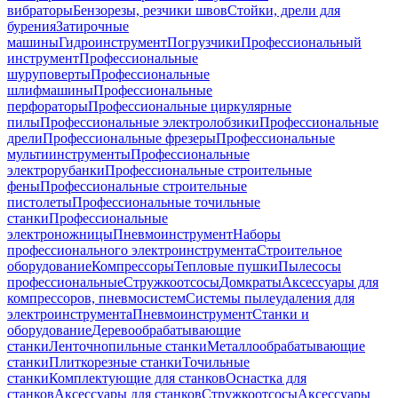
вибраторы
Бензорезы, резчики швов
Стойки, дрели для
бурения
Затирочные
машины
Гидроинструмент
Погрузчики
Профессиональный
инструмент
Профессиональные
шуруповерты
Профессиональные
шлифмашины
Профессиональные
перфораторы
Профессиональные циркулярные
пилы
Профессиональные электролобзики
Профессиональные
дрели
Профессиональные фрезеры
Профессиональные
мультиинструменты
Профессиональные
электрорубанки
Профессиональные строительные
фены
Профессиональные строительные
пистолеты
Профессиональные точильные
станки
Профессиональные
электроножницы
Пневмоинструмент
Наборы
профессионального электроинструмента
Строительное
оборудование
Компрессоры
Тепловые пушки
Пылесосы
профессиональные
Стружкоотсосы
Домкраты
Аксессуары для
компрессоров, пневмосистем
Системы пылеудаления для
электроинструмента
Пневмоинструмент
Станки и
оборудование
Деревообрабатывающие
станки
Ленточнопильные станки
Металлообрабатывающие
станки
Плиткорезные станки
Точильные
станки
Комплектующие для станков
Оснастка для
станков
Аксессуары для станков
Стружкоотсосы
Аксессуары