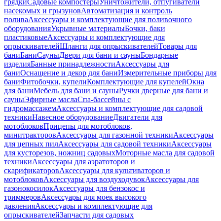
грядки
Садовые компостеры
Уничтожители, отпугиватели
насекомых и грызунов
Автоматизация и контроль
полива
Аксессуары и комплектующие для поливочного
оборудования
Укрывные материалы
Бочки, баки
пластиковые
Аксессуары и комплектующие для
опрыскивателей
Шланги для опрыскивателей
Товары для
бани
Бани
Сауны
Двери для бани и сауны
Бондарные
изделия
Банные принадлежности
Аксессуары для
бани
Оснащение и декор для бани
Измерительные приборы для
бани
Фитобочки, купели
Комплектующие для купелей
Окна
для бани
Мебель для бани и сауны
Ручки дверные для бани и
сауны
Эфирные масла
Спа-бассейны с
гидромассажем
Аксессуары и комплектующие для садовой
техники
Навесное оборудование
Двигатели для
мотоблоков
Прицепы для мотоблоков,
минитракторов
Аксессуары для газонной техники
Аксессуары
для цепных пил
Аксессуары для садовой техники
Аксессуары
для кусторезов, ножниц садовых
Моторные масла для садовой
техники
Аксессуары для аэратоторов и
скарификаторов
Аксессуары для культиваторов и
мотоблоков
Аксессуары для воздуходувок
Аксессуары для
газонокосилок
Аксессуары для бензокос и
триммеров
Аксессуары для моек высокого
давления
Аксессуары и комплектующие для
опрыскивателей
Запчасти для садовых