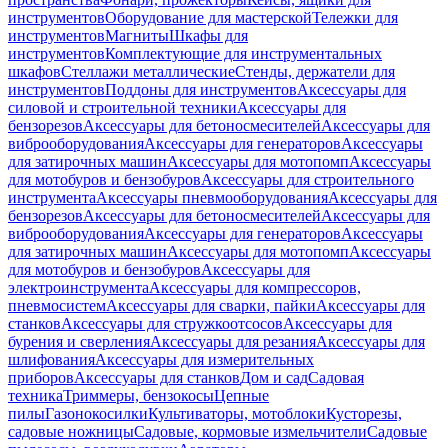
инструментов
Оборудование для мастерской
Тележки для
инструментов
Магниты
Шкафы для
инструментов
Комплектующие для инструментальных
шкафов
Стеллажи металлические
Стенды, держатели для
инструментов
Поддоны для инструментов
Аксессуары для
силовой и строительной техники
Аксессуары для
бензорезов
Аксессуары для бетоносмесителей
Аксессуары для
виброоборудования
Аксессуары для генераторов
Аксессуары
для затирочных машин
Аксессуары для мотопомп
Аксессуары
для мотобуров и бензобуров
Аксессуары для строительного
инструмента
Аксессуары пневмооборудования
Аксессуары для
бензорезов
Аксессуары для бетоносмесителей
Аксессуары для
виброоборудования
Аксессуары для генераторов
Аксессуары
для затирочных машин
Аксессуары для мотопомп
Аксессуары
для мотобуров и бензобуров
Аксессуары для
электроинструмента
Аксессуары для компрессоров,
пневмосистем
Аксессуары для сварки, пайки
Аксессуары для
станков
Аксессуары для стружкоотсосов
Аксессуары для
бурения и сверления
Аксессуары для резания
Аксессуары для
шлифования
Аксессуары для измерительных
приборов
Аксессуары для станков
Дом и сад
Садовая
техника
Триммеры, бензокосы
Цепные
пилы
Газонокосилки
Культиваторы, мотоблоки
Кусторезы,
садовые ножницы
Садовые, кормовые измельчители
Садовые