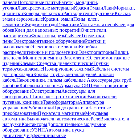
панели
Потолочные плиты
Багеты, молдинги,
уголки
Лакокрасочные материалы
Краски
Эмали
Лаки
Морилки,
пропитки
Колеры для краски
Растворители
Грунтовки
Краски,
эмали аэрозольные
Краски, эмали
Пены, клеи,
герметики
Жидкие гвозди
Герметики
Монтажная пена
Клеи для
обоев
Клеи для напольных покрытий
Очистители,
растворители
Фиксаторы резьбы
Клеи
Герметики,
пены
Электромонтажное оборудование
Розетки и
выключатели
Электрические звонки
Коробки
распределительные и подрозетники
Электропатроны
Вилки,
штепсели
Молниеприемники
Заземление
Электромонтажные
изделия
Клеммы
Средства диэлектрические
Трубки
термоусаживаемые
Изолирующие зажимы
Кабель и системы
для прокладки
Короба, трубы, металлорукав
Силовой
кабель
Наконечники, гильзы кабельные
Аксессуары для труб,
коробов
Кабельный крепеж
Арматура СИП
Электрощитовое
оборудование
Электрощиты
Аксессуары для
электрощита
Шины электротехнические
Выключатели
путевые, концевые
Трансформаторы
Аппаратура
управления
Рубильники
Предохранители
Частотные
преобразователи
Пускатели магнитные
Модульная
автоматика
Выключатели автоматические
Реле
Выключатели
нагрузки
Контакторы
Дополнительное модульное
оборудование
УЗИП
Автоматика пуска
двигателя
Дифференциальные