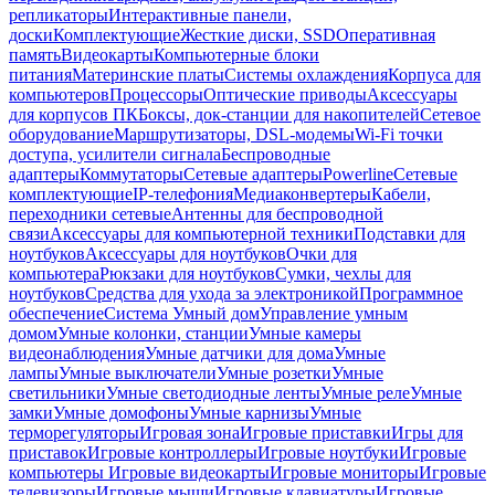
репликаторы
Интерактивные панели,
доски
Комплектующие
Жесткие диски, SSD
Оперативная
память
Видеокарты
Компьютерные блоки
питания
Материнские платы
Системы охлаждения
Корпуса для
компьютеров
Процессоры
Оптические приводы
Аксессуары
для корпусов ПК
Боксы, док-станции для накопителей
Сетевое
оборудование
Маршрутизаторы, DSL-модемы
Wi-Fi точки
доступа, усилители сигнала
Беспроводные
адаптеры
Коммутаторы
Сетевые адаптеры
Powerline
Сетевые
комплектующие
IP-телефония
Медиаконвертеры
Кабели,
переходники сетевые
Антенны для беспроводной
связи
Аксессуары для компьютерной техники
Подставки для
ноутбуков
Аксессуары для ноутбуков
Очки для
компьютера
Рюкзаки для ноутбуков
Сумки, чехлы для
ноутбуков
Средства для ухода за электроникой
Программное
обеспечение
Система Умный дом
Управление умным
домом
Умные колонки, станции
Умные камеры
видеонаблюдения
Умные датчики для дома
Умные
лампы
Умные выключатели
Умные розетки
Умные
светильники
Умные светодиодные ленты
Умные реле
Умные
замки
Умные домофоны
Умные карнизы
Умные
терморегуляторы
Игровая зона
Игровые приставки
Игры для
приставок
Игровые контроллеры
Игровые ноутбуки
Игровые
компьютеры
Игровые видеокарты
Игровые мониторы
Игровые
телевизоры
Игровые мыши
Игровые клавиатуры
Игровые