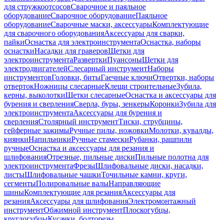
для стружкоотсосов
Сварочное и паяльное
оборудование
Сварочное оборудование
Паяльное
оборудование
Сварочные маски, аксессуары
Комплектующие
для сварочного оборудования
Аксессуары для сварки,
пайки
Оснастка для электроинструмента
Оснастка, наборы
оснастки
Насадки для граверов
Щетки для
электроинструмента
Развертки
Пуансоны
Щетки для
электродвигателей
Слесарный инструмент
Наборы
инструментов
Головки, биты
Гаечные ключи
Отвертки, наборы
отверток
Ножницы слесарные
Клещи строительные
Зубила,
керны, выколотки
Щетки слесарные
Оснастка и аксессуары для
бурения и сверления
Сверла, буры, зенкеры
Коронки
Зубила для
электроинструмента
Аксессуары для бурения и
сверления
Столярный инструмент
Тиски, струбцины,
гейферные зажимы
Ручные пилы, ножовки
Молотки, кувалды,
киянки
Напильники
Ручные стамески
Рубанки, рашпили
ручные
Оснастка и аксессуары для резания и
шлифования
Отрезные, пильные диски
Пильные полотна для
электроинструмента
Фрезы
Шлифовальные диски, насадки,
листы
Шлифовальные чашки
Точильные камни, круги,
сегменты
Полировальные валы
Направляющие
шины
Комплектующие для резания
Аксессуары для
резания
Аксессуары для шлифования
Электромонтажный
инструмент
Обжимной инструмент
Плоскогубцы,
круглогубцы
Кусачки, болторезы,