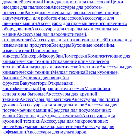
домашней техники
Принадлежности для пылесосов
Щетки,
насадки для пылесосов
Аксессуары для роботов-
пылесосов
Расходные материалы для пылесосов
Станции,
аккумуляторы для роботов-пылесосов
Аксессуары для
швейных машин
Аксессуары для промышленного швейного
оборудования
Аксессуары для стиральных и сушильных
машин
Аксессуары для пароочистителей,
отпаривателей
Аксессуары для стеклоочистителей
Техника для
измельчения продуктов
Блендеры
Кухонные комбайны,
измельчители
Планетарные
миксеры
Миксеры
Мясорубки
Ломтерезки
Комплектующие для
климатической техники
Управление климатической
техникой
Фильтры для климатической техники
Аксессуары для
климатической техники
Мелкая техника
Весы кухонные,
бытовые
Сушилки для овощей и
фруктов
Вакууматоры
Открывалки,
картофелечистки
Проращиватели семян
Маслобойки,
сепараторы бытовые
Аксессуары для крупной
техники
Аксессуары для вытяжек
Аксессуары для плит и
духовок
Аксессуары для холодильников
Аксессуары для
посудомоечных машин
Средства для посудомоечных
машин
Средства для ухода за техникой
Аксессуары для
кухонной техники
Аксессуары для микроволновых
печей
Вакуумные пакеты, контейнеры
Аксессуары для
кофемашин
Аксессуары для мультиварок,