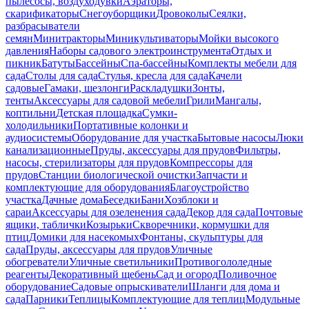
пылесосы, воздуходувки
Аэраторы,
скарификаторы
Снегоуборщики
Дровоколы
Сеялки,
разбрасыватели
семян
Минитракторы
Миникультиваторы
Мойки высокого
давления
Наборы садового электроинструмента
Отдых и
пикник
Батуты
Бассейны
Спа-бассейны
Комплекты мебели для
сада
Столы для сада
Стулья, кресла для сада
Качели
садовые
Гамаки, шезлонги
Раскладушки
Зонты,
тенты
Аксессуары для садовой мебели
Грили
Мангалы,
коптильни
Детская площадка
Сумки-
холодильники
Портативные колонки и
аудиосистемы
Оборудование для участка
Бытовые насосы
Люки
канализационные
Пруды, аксессуары для прудов
Фильтры,
насосы, стерилизаторы для прудов
Компрессоры для
прудов
Станции биологической очистки
Запчасти и
комплектующие для оборудования
Благоустройство
участка
Дачные дома
Беседки
Бани
Хозблоки и
сараи
Аксессуары для озеленения сада
Декор для сада
Почтовые
ящики, таблички
Козырьки
Скворечники, кормушки для
птиц
Домики для насекомых
Фонтаны, скульптуры для
сада
Пруды, аксессуары для прудов
Уличные
обогреватели
Уличные светильники
Противогололедные
реагенты
Декоративный щебень
Сад и огород
Поливочное
оборудование
Садовые опрыскиватели
Шланги для дома и
сада
Парники
Теплицы
Комплектующие для теплиц
Модульные