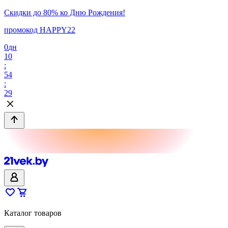
Скидки до 80% ко Дню Рождения!
промокод HAPPY22
0
дн
10
:
54
:
29
Каталог товаров