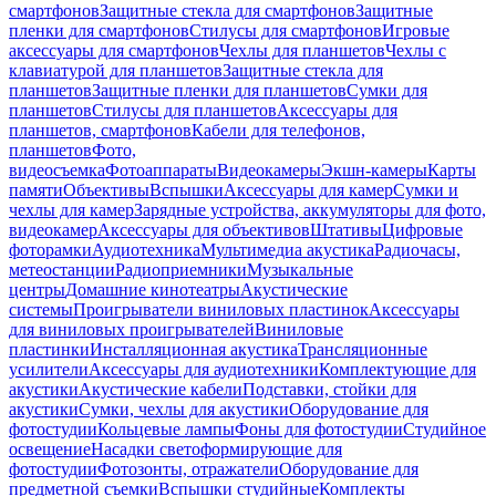
смартфонов
Защитные стекла для смартфонов
Защитные
пленки для смартфонов
Стилусы для смартфонов
Игровые
аксессуары для смартфонов
Чехлы для планшетов
Чехлы с
клавиатурой для планшетов
Защитные стекла для
планшетов
Защитные пленки для планшетов
Сумки для
планшетов
Стилусы для планшетов
Аксессуары для
планшетов, смартфонов
Кабели для телефонов,
планшетов
Фото,
видеосъемка
Фотоаппараты
Видеокамеры
Экшн-камеры
Карты
памяти
Объективы
Вспышки
Аксессуары для камер
Сумки и
чехлы для камер
Зарядные устройства, аккумуляторы для фото,
видеокамер
Аксессуары для объективов
Штативы
Цифровые
фоторамки
Аудиотехника
Мультимедиа акустика
Радиочасы,
метеостанции
Радиоприемники
Музыкальные
центры
Домашние кинотеатры
Акустические
системы
Проигрыватели виниловых пластинок
Аксессуары
для виниловых проигрывателей
Виниловые
пластинки
Инсталляционная акустика
Трансляционные
усилители
Аксессуары для аудиотехники
Комплектующие для
акустики
Акустические кабели
Подставки, стойки для
акустики
Сумки, чехлы для акустики
Оборудование для
фотостудии
Кольцевые лампы
Фоны для фотостудии
Студийное
освещение
Насадки светоформирующие для
фотостудии
Фотозонты, отражатели
Оборудование для
предметной съемки
Вспышки студийные
Комплекты