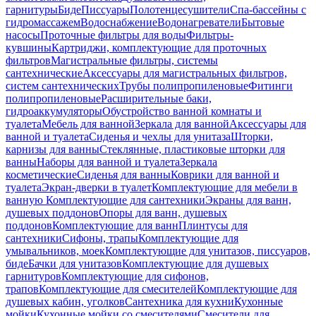
гарнитуры
Биде
Писсуары
Полотенцесушители
Спа-бассейны с
гидромассажем
Водоснабжение
Водонагреватели
Бытовые
насосы
Проточные фильтры для воды
Фильтры-
кувшины
Картриджи, комплектующие для проточных
фильтров
Магистральные фильтры, системы
сантехнические
Аксессуары для магистральных фильтров,
систем сантехнических
Трубы полипропиленовые
Фитинги
полипропиленовые
Расширительные баки,
гидроаккумуляторы
Обустройство ванной комнаты и
туалета
Мебель для ванной
Зеркала для ванной
Аксессуары для
ванной и туалета
Сиденья и чехлы для унитаза
Шторки,
карнизы для ванны
Стеклянные, пластиковые шторки для
ванны
Наборы для ванной и туалета
Зеркала
косметические
Сиденья для ванны
Коврики для ванной и
туалета
Экран-дверки в туалет
Комплектующие для мебели в
ванную
Комплектующие для сантехники
Экраны для ванн,
душевых поддонов
Опоры для ванн, душевых
поддонов
Комплектующие для ванн
Плинтусы для
сантехники
Сифоны, трапы
Комплектующие для
умывальников, моек
Комплектующие для унитазов, писсуаров,
биде
Бачки для унитазов
Комплектующие для душевых
гарнитуров
Комплектующие для сифонов,
трапов
Комплектующие для смесителей
Комплектующие для
душевых кабин, уголков
Сантехника для кухни
Кухонные
мойки
Кухонные мойки со смесителями
Смесители для