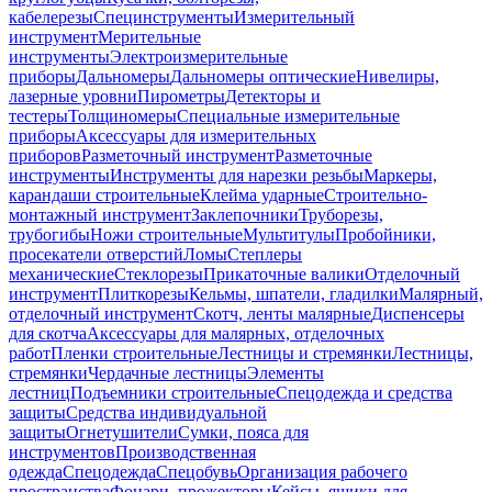
кабелерезы
Специнструменты
Измерительный
инструмент
Мерительные
инструменты
Электроизмерительные
приборы
Дальномеры
Дальномеры оптические
Нивелиры,
лазерные уровни
Пирометры
Детекторы и
тестеры
Толщиномеры
Специальные измерительные
приборы
Аксессуары для измерительных
приборов
Разметочный инструмент
Разметочные
инструменты
Инструменты для нарезки резьбы
Маркеры,
карандаши строительные
Клейма ударные
Строительно-
монтажный инструмент
Заклепочники
Труборезы,
трубогибы
Ножи строительные
Мультитулы
Пробойники,
просекатели отверстий
Ломы
Степлеры
механические
Стеклорезы
Прикаточные валики
Отделочный
инструмент
Плиткорезы
Кельмы, шпатели, гладилки
Малярный,
отделочный инструмент
Скотч, ленты малярные
Диспенсеры
для скотча
Аксессуары для малярных, отделочных
работ
Пленки строительные
Лестницы и стремянки
Лестницы,
стремянки
Чердачные лестницы
Элементы
лестниц
Подъемники строительные
Спецодежда и средства
защиты
Средства индивидуальной
защиты
Огнетушители
Сумки, пояса для
инструментов
Производственная
одежда
Спецодежда
Спецобувь
Организация рабочего
пространства
Фонари, прожекторы
Кейсы, ящики для