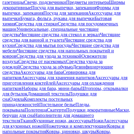
газетницы
Свечи, подсвечники
Предметы интерьера
Ширмы
декоративные
Посуда для выпечки, запекания
Формы для
выпечки, запекания
Посуда для запекания
Аксессуары для
выпечки
Бумага, фольга, рукава для выпечки
Бытовая
химия
Средства для стирки
Средства для посудомоечных
машин
Универсальные, специальные чистящие
средства
Чистящие средства для стекол и зеркал
Чистящие
средства для ванной и туалета
Чистящие средства для
кухни
Средства для мытья посуды
Чистящие средства для
мебели
Чистящие средства для напольных покрытий и
ковров
Средства для ухода за техникой
Освежители
воздуха
Средства от насекомых
Средства ухода за
одеждой
Средства ухода за обувью
Дезинфицирующие
средства
Аксессуары для бара
Сервировка для
напитков
Аксессуары для хранения напитков
Аксессуары для
приготовления коктейлей
Аксессуары для охлаждения
напитков
Наборы для бара, мини-бары
Штопоры, открывалки
для бутылок
Домашний текстиль
Подушки для
сна
Одеяла
Комплекты постельных
принадлежностей
Постельное белье
Пледы,
покрывала
Полотенца
Скатерти
Подушки декоративные
Маски,
беруши для сна
Наполнители для домашнего
текстиля
Ткани
Кухонные ножи, аксессуары
Ножи
Аксессуары
для кухонных ножей
Ножеточки и комплектующие
Ковры и
напольные покрытия
Ковры, циновки, шкуры
Ковры,