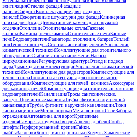
материалы
Шифер
Профнастил
Рулонная кровля
Кровельная
вентиляция
Отделка фасада
Фасадные
панели
Сайдинг
Комплектующие для фасадных
панелей
Декоративные штукатурки для фасада
Клинкерная
плитка для фасада
Декоративный камень для наружной
отделки
Отопление
Отопительные котлы
Газовые
колонки
Камины, печи-камины
Отопительные печи
Банные
печи
Водонагреватели
Радиаторы отопления, батареи
Теплый
пол
Теплые плинтусы
Системы антиобледенения
Управление
климатической техникой
Комплектующие для отопительного
оборудования
Стабилизаторы напряжения
Насосы
циркуляционные
Регулирующая арматура
Отвод и подвод
воды
Дымоходы и комплектующие
Управление климатической
техникой
Комплектующие для радиаторов
Комплектующие для
теплого пола
Топливо и аксессуары для отопительного
оборудования
Комплектующие для печей, каминов
Аксессуары
для каминов, печей
Комплектующие для отопительных котлов,
водонагревателей
Канализация
Тросы сантехнические,
вантузы
Прочистные машины
Трубы, фитинги внутренней
канализации
Трубы, фитинги наружной канализации
Люки
канализационные
Металлопрокат
Металлопрокат
Сваи
Заборы,
ограждения
Автоматика для ворот
Крепежные
изделия
Саморезы, шурупы
Гвозди
Анкеры, дюбели
Скобы,
штифты
Перфорированный крепеж
Гайки,
шайбы
Заклепки
Болты, винты, шпильки
Хомуты
Химические