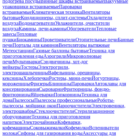
подогрева посуды
Винные шкафы встраиваемые
Вакуумные
упаковщики встраиваемые
Пароварки
встраиваемые
Климатическая техника
Вентиляторы
бытовые
Кондиционеры, сплит-системы
Охладители
воздуха
Водонагреватели
Увлажнители, очистители
воздуха
Камины, печи-камины
Обогреватели
Тепловые
завесы
Тепловые
пушки
Биокамины
Проветриватели
Отопительные печи
Банные
печи
Порталы для каминов
Вентиляторы вытяжные
Метеостанции
Газовые баллоны бытовые
Техника для
приготовления еды
Аэрогрили
Микроволновые
печи
Мультиварки
Сэндвичницы, хот-дог
мейкеры
Тостеры
Электрогрили,
электрошашлычницы
Вафельницы, орешницы,
кексницы
Хлебопечки
Ростеры, мини-печи
Йогуртницы,
мороженицы
Фризеры
Блинницы
Пароварки
Автоклавы для
консервирования
Сыроварни
Фритюрницы, фондю-
фритюрницы
Яйцеварки
Попкорницы
Техника для
дома
Пылесосы
Пылесосы профессиональные
Роботы-
пылесосы, мойщики окон
Пароочистители
Электровеники,
электрошвабры
Стеклоочистители
Стерилизационное
оборудование
Техника для приготовления
напитков
Электрочайники
Кофеварки,
кофемашины
Соковыжималки
Кофемолки
Вспениватели
молока
Сифоны для газирования воды
Аксессуары для