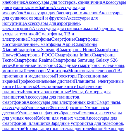
хлебопечек
Аксессуары для тостеров, сэндвичниц
Аксессуары
для кухонных комбайнов
Аксессуары для
мясорубок
Аксессуары для блендеров, миксеров
Аксессуары
для сушилок овощей и фруктов
Аксессуары для
йогуртниц
Аксессуары для аэрогрилей,
электрогрилей
Аксессуары для соковыжималок
Средства для
ухода за техникой
Смартфоны, ТВ и
электроника
Смартфоны
Смартфоны
Смартфоны
восстановленные
Смартфоны Apple
Смартфоны
Xiaomi
Смартфоны Samsung
Смартфоны Honor
Смартфоны
Huawei
Смартфоны POCO
Смартфоны Infinix
Смартфоны
Tecno
Смартфоны Realme
Смартфоны Samsung Galaxy S26
series
Кнопочные телефоны
Складные смартфоны
Телевизоры,
мониторы
Телевизоры
Мониторы
Мониторы-телевизоры
ТВ-
приставки и медиаплееры
Проекторы
Проекционные
экраны
Профессиональные дисплеи
Планшеты, электронные
книги
Планшеты
Электронные книги
Графические
планшеты
Блокноты электронные
Чехлы, бамперы для
планшетов
Аксессуары для планшетов,
смартфонов
Аксессуары для электронных книг
Смарт-часы,
аксессуары
Умные часы
Фитнес-браслеты
Умные часы
детские
Умные часы, фитнес-браслеты
Ремешки, аксессуары
для умных часов
Кабели для умных часов
Аксессуары для
смартфонов, планшетов
Зарядные устройства для телефонов,
планшетов
Чехлы, защитные стекла для телефонов
Чехлы для