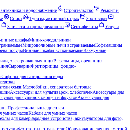
антехника и водоснабжение
Строительство
Ремонт и
ье
Спорт
Туризм, активный отдых
Зоотовары
я
Запчасти и принадлежности
Сертификаты
Услуги
Винные шкафы
Мини-холодильники
траиваемые
Микроволновые печи встраиваемые
Кофемашины
ева посуды
Винные шкафы встраиваемые
Вакуумные
рили, электрошашлычницы
Вафельницы, орешницы,
ания
Сыроварни
Фритюрницы, фондю-
а
Сифоны для газирования воды
терезки
тели семян
Маслобойки, сепараторы бытовые
машин
Аксессуары для мультиварок, хлебопечек
Аксессуары для
ссуары для сушилок овощей и фруктов
Аксессуары для
раны
Профессиональные дисплеи
я умных часов
Кабели для умных часов
ехлы для камер
Зарядные устройства, аккумуляторы для фото,
тостудии
Фотозонты, отражатели
Оборудование для предметной