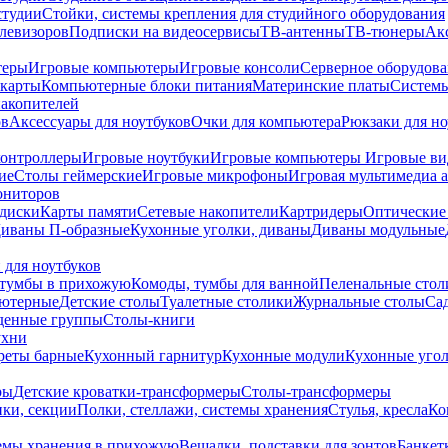
студии
Стойки, системы крепления для студийного оборудования
елевизоров
Подписки на видеосервисы
ТВ-антенны
ТВ-тюнеры
Ак
теры
Игровые компьютеры
Игровые консоли
Серверное оборудов
карты
Компьютерные блоки питания
Материнские платы
Системы
накопителей
ов
Аксессуары для ноутбуков
Очки для компьютера
Рюкзаки для но
контроллеры
Игровые ноутбуки
Игровые компьютеры
Игровые ви
ие
Столы геймерские
Игровые микрофоны
Игровая мультимедиа 
ониторов
диски
Карты памяти
Сетевые накопители
Картридеры
Оптические
иваны П-образные
Кухонные уголки, диваны
Диваны модульные
 для ноутбуков
тумбы в прихожую
Комоды, тумбы для ванной
Пеленальные стол
ьютерные
Детские столы
Туалетные столики
Журнальные столы
Са
денные группы
Столы-книги
ухни
уреты барные
Кухонный гарнитур
Кухонные модули
Кухонные угол
ры
Детские кроватки-трансформеры
Столы-трансформеры
ки, секции
Полки, стеллажи, системы хранения
Стулья, кресла
Ко
емы хранения в прихожую
Вешалки, подставки для зонтов
Банкет