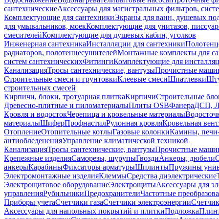
сантехнические
Аксессуары для магистральных фильтров, сист
Комплектующие для сантехники
Экраны для ванн, душевых по
для умывальников, моек
Комплектующие для унитазов, писсуар
смесителей
Комплектующие для душевых кабин, уголков
Инженерная сантехника
Инсталляции для сантехники
Полотенц
радиаторов, полотенцесушителей
Монтажные комплекты для с
систем сантехнических
Фитинги
Комплектующие для инсталля
Канализация
Тросы сантехнические, вантузы
Прочистные маши
Строительные смеси и грунтовки
Клеевые смеси
Шпатлевки
Шту
строительных смесей
Кирпичи, блоки, тротуарная плитка
Кирпичи
Строительные бло
Древесно-плитные и пиломатериалы
Плиты OSB
Фанера
ДСП, 
Кровля и водосток
Черепица и кровельные материалы
Водосточ
материалы
Шифер
Профнастил
Рулонная кровля
Кровельная вен
Отопление
Отопительные котлы
Газовые колонки
Камины, печи
антиобледенения
Управление климатической техникой
Канализация
Тросы сантехнические, вантузы
Прочистные маши
Крепежные изделия
Саморезы, шурупы
Гвозди
Анкеры, дюбели
анкеры
Карабины
Фиксаторы арматуры
Шплинты
Пружины унив
Электромонтажные изделия
Клеммы
Средства диэлектрические
Электрощитовое оборудование
Электрощиты
Аксессуары для э
управления
Рубильники
Предохранители
Частотные преобразов
Приборы учета
Счетчики газа
Счетчики электроэнергии
Счетчи
Аксессуары для напольных покрытий и плитки
Подложка
Плинт