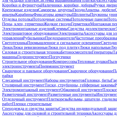
для укладки плитки
Системы выравнивания плитки
Аксессуары
Коробки и фурнитура
Наличники, коробки, доборы
Ручки дверн
Крепежные изделия
Саморезы, шурупы
Гвозди
Анкеры, дюбели
анкеры
Карабины
Фиксаторы арматуры
Шплинты
Пружины унив
Отделка потолка
Потолочные системы
Потолочные панели
Пото
Пены, клеи, герметики
Жидкие гвозди
Герметики
Монтажная пе
Электромонтажные изделия
Клеммы
Средства диэлектрические
Электрощитовое оборудование
Электрощиты
Аксессуары для э
управления
Рубильники
Предохранители
Частотные преобразов
Светотехника
Промышленное и сигнальное освещение
Светоди
Люки
Люки ревизионные
Люки под плитку
Люки напольные
Люк
Силовая и строительная техника
Бетоносмесители
Генераторы
Та
машины
Гидроинструмент
Погрузчики
Строительное оборудование
Компрессоры
Тепловые пушки
Пыле
электроинструмента
Пневмоинструмент
Сварочное и паяльное оборудование
Сварочное оборудование
П
пайки
Слесарный инструмент
Наборы инструментов
Головки, биты
Га
Столярный инструмент
Тиски, струбцины, гейферные зажимы
Р
Электромонтажный инструмент
Обжимной инструмент
Плоског
Разметочный инструмент
Разметочные инструменты
Инструмент
Отделочный инструмент
Плиткорезы
Кельмы, шпатели, гладилк
работ
Пленки строительные
Спецодежда и средства защиты
Средства индивидуальной защ
Аксессуары для силовой и строительной техники
Аксессуары дл