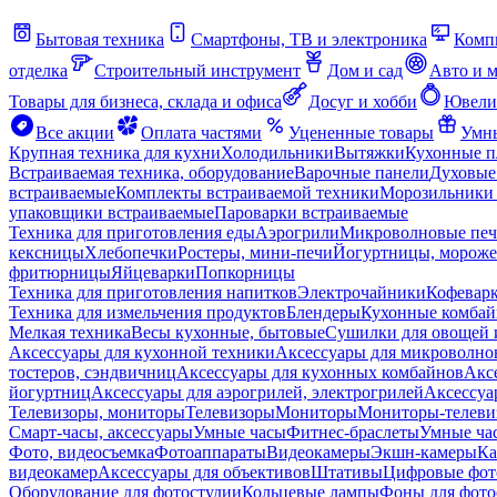
Бытовая техника
Смартфоны, ТВ и электроника
Комп
отделка
Строительный инструмент
Дом и сад
Авто и 
Товары для бизнеса, склада и офиса
Досуг и хобби
Ювели
Все акции
Оплата частями
Уцененные товары
Умны
Крупная техника для кухни
Холодильники
Вытяжки
Кухонные 
Встраиваемая техника, оборудование
Варочные панели
Духовые
встраиваемые
Комплекты встраиваемой техники
Морозильники 
упаковщики встраиваемые
Пароварки встраиваемые
Техника для приготовления еды
Аэрогрили
Микроволновые пе
кексницы
Хлебопечки
Ростеры, мини-печи
Йогуртницы, морож
фритюрницы
Яйцеварки
Попкорницы
Техника для приготовления напитков
Электрочайники
Кофевар
Техника для измельчения продуктов
Блендеры
Кухонные комбай
Мелкая техника
Весы кухонные, бытовые
Сушилки для овощей 
Аксессуары для кухонной техники
Аксессуары для микроволно
тостеров, сэндвичниц
Аксессуары для кухонных комбайнов
Акс
йогуртниц
Аксессуары для аэрогрилей, электрогрилей
Аксессуа
Телевизоры, мониторы
Телевизоры
Мониторы
Мониторы-телеви
Смарт-часы, аксессуары
Умные часы
Фитнес-браслеты
Умные ча
Фото, видеосъемка
Фотоаппараты
Видеокамеры
Экшн-камеры
Ка
видеокамер
Аксессуары для объективов
Штативы
Цифровые фот
Оборудование для фотостудии
Кольцевые лампы
Фоны для фото