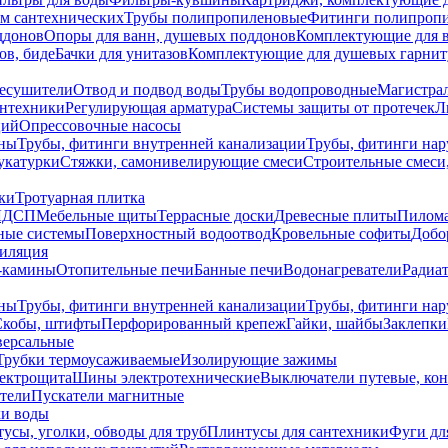
ем сантехнических
Трубы полипропиленовые
Фитинги полипроп
ддонов
Опоры для ванн, душевых поддонов
Комплектующие для 
ов, биде
Бачки для унитазов
Комплектующие для душевых гарнит
есушители
Отвод и подвод воды
Трубы водопроводные
Магистрал
антехники
Регулирующая арматура
Системы защиты от протечек
Л
ций
Опрессовочные насосы
ны
Трубы, фитинги внутренней канализации
Трубы, фитинги на
катурки
Стяжки, самонивелирующие смеси
Строительные смеси,
ки
Тротуарная плитка
ЛДСП
Мебельные щиты
Террасные доски
Древесные плиты
Пилом
ные системы
Поверхностный водоотвод
Кровельные софиты
Добо
тиляция
-камины
Отопительные печи
Банные печи
Водонагреватели
Радиат
ны
Трубы, фитинги внутренней канализации
Трубы, фитинги на
Скобы, штифты
Перфорированный крепеж
Гайки, шайбы
Заклепки
ерсальные
Трубки термоусаживаемые
Изолирующие зажимы
лектрощита
Шины электротехнические
Выключатели путевые, ко
атели
Пускатели магнитные
ки воды
усы, уголки, обводы для труб
Плинтусы для сантехники
Фуги дл