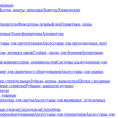
дверные
Болты, винты, шпильки
Хомуты
Химические
творители
Фиксаторы резьбы
Клеи
Герметики, пены
нцевые
Трансформаторы
Аппаратура
уары для светотехники
Аксессуары для светодиодных лент
езы, резчики швов
Стойки, дрели для бурения
Затирочные
ля компрессоров, пневмосистем
Системы пылеудаления для
ие для сварочного оборудования
Аксессуары для сварки,
щи строительные
Зубила, керны, выколотки
Щетки слесарные
чные стамески
Рубанки, рашпили ручные
енты
 ударные
енсеры для скотча
Аксессуары для малярных, отделочных
ная одежда
Спецодежда
Спецобувь
виброоборудования
Аксессуары для генераторов
Аксессуары для