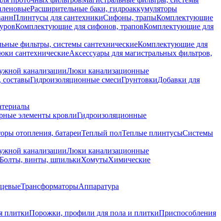
иленовые
Расширительные баки, гидроаккумуляторы
ванн
Плинтусы для сантехники
Сифоны, трапы
Комплектующие
уров
Комплектующие для сифонов, трапов
Комплектующие для
ьные фильтры, системы сантехнические
Комплектующие для
юки сантехнические
Аксессуары для магистральных фильтров,
ружной канализации
Люки канализационные
 составы
Гидроизоляционные смеси
Грунтовки
Добавки для
атериалы
рные элементы кровли
Гидроизоляционные
оры отопления, батареи
Теплый пол
Теплые плинтусы
Системы
ружной канализации
Люки канализационные
Болты, винты, шпильки
Хомуты
Химические
нцевые
Трансформаторы
Аппаратура
я плитки
Порожки, профили для пола и плитки
Приспособления