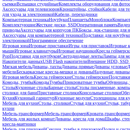
съемки
Вспышки студийные
Комплекты оборудования для фото
Аксессуары для телевизоров
Кронштейны, стойки
Кабели для т
для ухода за электроникой
Кабели, переходники
Компьютерная техника
Ноутбуки
Планшеты
Моноблоки
Компью
Комплектующие
Жесткие диски, SSD
Оперативная память
Видео
приводы
Аксессуары для корпусов ПК
Боксы, док-станции для 
Аксессуары для компьютерной техники
Подставки для ноутбук
электроникой
Программное обеспечение
Игровая зона
Игровые приставки
Игры для приставок
Игровые 
мыши
Игровые клавиатуры
Игровые наушники
Кресла геймерск
Pop
Подставки для ноутбуков
Светодиодные ленты
Лампы для м
Накопители данных
USB Flash накопители
Внешние HDD, SSD 
Мягкая мебель
Диваны, тахты
Диваны прямые
Диваны угловые
Д
мебели
Бескаркасные кресла-мешки и диваны
Надувные диваны
Игровая мебель
Кресла геймерские
Столы геймерские
Подставки
Комоды, тумбы
Комоды
Тумбы
Прикроватные тумбы
Обувницы, 
Столы
Кухонные столы
Барные столы
Столы письменные, комп
столики для бани
Приставные столики
Консольные столики
Обе
Кухня
Кухонный гарнитур
Кухонные модули
Столешницы для к
Мебель для кухни
Столы, столики
Стулья для кухни
Стулья, таб
кухни
Мебель-трансформер
Мебель-трансформер
Кровати-трансформе
Мебель для жилых комнат
Диваны, кресла для дома
Шкафы, стен
кресла-маятники
Мебель для прихожей
Секции, тумбы в прихожую
Полки и сист