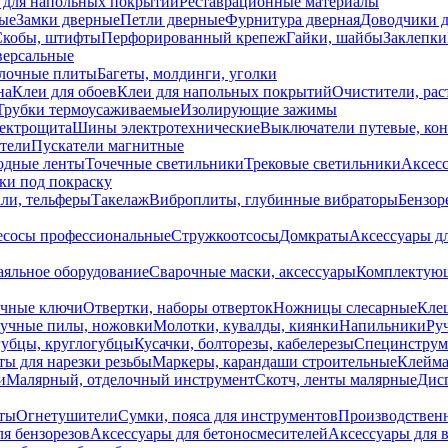
 для напольных покрытий
Реставрационные материалы
ые
Замки дверные
Петли дверные
Фурнитура дверная
Доводчики 
Скобы, штифты
Перфорированный крепеж
Гайки, шайбы
Заклепки
ерсальные
лочные плиты
Багеты, молдинги, уголки
на
Клеи для обоев
Клеи для напольных покрытий
Очистители, рас
Трубки термоусаживаемые
Изолирующие зажимы
лектрощита
Шины электротехнические
Выключатели путевые, ко
атели
Пускатели магнитные
одные ленты
Точечные светильники
Трековые светильники
Аксесс
и под покраску
ли, тельферы
Такелаж
Виброплиты, глубинные вибраторы
Бензор
сосы профессиональные
Стружкоотсосы
Домкраты
Аксессуары д
аяльное оборудование
Сварочные маски, аксессуары
Комплектующ
ечные ключи
Отвертки, наборы отверток
Ножницы слесарные
Кле
учные пилы, ножовки
Молотки, кувалды, киянки
Напильники
Ру
убцы, круглогубцы
Кусачки, болторезы, кабелерезы
Специнструм
ы для нарезки резьбы
Маркеры, карандаши строительные
Клейма
и
Малярный, отделочный инструмент
Скотч, ленты малярные
Дисп
иты
Огнетушители
Сумки, пояса для инструментов
Производствен
я бензорезов
Аксессуары для бетоносмесителей
Аксессуары для 