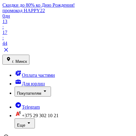
Скидки до 80% ко Дню Рождения!
промокод HAPPY22
0
дн
13
:
17
:
44
г. Минск
Оплата частями
Для юрлиц
Покупателям
Telegram
+375 29
302 10 21
Еще