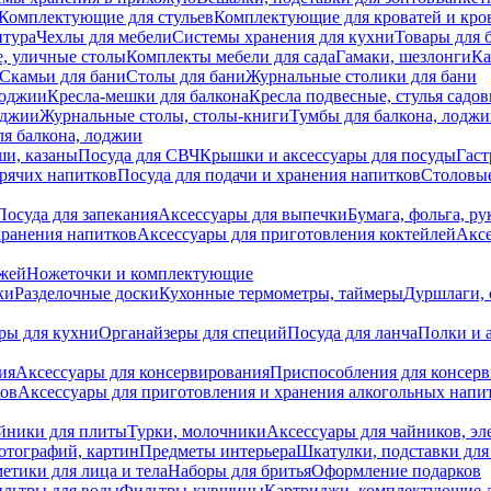
Комплектующие для стульев
Комплектующие для кроватей и кро
итура
Чехлы для мебели
Системы хранения для кухни
Товары для 
, уличные столы
Комплекты мебели для сада
Гамаки, шезлонги
Ка
Скамьи для бани
Столы для бани
Журнальные столики для бани
лоджии
Кресла-мешки для балкона
Кресла подвесные, стулья садо
оджии
Журнальные столы, столы-книги
Тумбы для балкона, лодж
я балкона, лоджии
ши, казаны
Посуда для СВЧ
Крышки и аксессуары для посуды
Гаст
орячих напитков
Посуда для подачи и хранения напитков
Столовы
Посуда для запекания
Аксессуары для выпечки
Бумага, фольга, р
хранения напитков
Аксессуары для приготовления коктейлей
Аксе
ожей
Ножеточки и комплектующие
ки
Разделочные доски
Кухонные термометры, таймеры
Дуршлаги, 
ры для кухни
Органайзеры для специй
Посуда для ланча
Полки и 
ия
Аксессуары для консервирования
Приспособления для консер
ков
Аксессуары для приготовления и хранения алкогольных напи
йники для плиты
Турки, молочники
Аксессуары для чайников, э
отографий, картин
Предметы интерьера
Шкатулки, подставки дл
етики для лица и тела
Наборы для бритья
Оформление подарков
льтры для воды
Фильтры-кувшины
Картриджи, комплектующие д