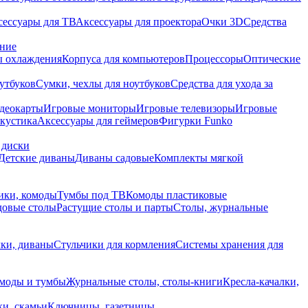
сессуары для ТВ
Аксессуары для проектора
Очки 3D
Средства
ание
 охлаждения
Корпуса для компьютеров
Процессоры
Оптические
утбуков
Сумки, чехлы для ноутбуков
Средства для ухода за
деокарты
Игровые мониторы
Игровые телевизоры
Игровые
акустика
Аксессуары для геймеров
Фигурки Funko
 диски
Детские диваны
Диваны садовые
Комплекты мягкой
ики, комоды
Тумбы под ТВ
Комоды пластиковые
довые столы
Растущие столы и парты
Столы, журнальные
ки, диваны
Стульчики для кормления
Системы хранения для
моды и тумбы
Журнальные столы, столы-книги
Кресла-качалки,
ки, скамьи
Ключницы, газетницы