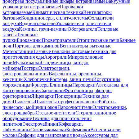
подогрева посуды
Винные шкафы встраиваемые
Вакуумные
упаковщики встраиваемые
Пароварки
встраиваемые
Климатическая техника
Вентиляторы
бытовые
Кондиционеры, сплит-системы
Охладители
воздуха
Водонагреватели
Увлажнители, очистители
воздуха
Камины, печи-камины
Обогреватели
Тепловые
завесы
Тепловые
пушки
Биокамины
Проветриватели
Отопительные печи
Банные
печи
Порталы для каминов
Вентиляторы вытяжные
Метеостанции
Газовые баллоны бытовые
Техника для
приготовления еды
Аэрогрили
Микроволновые
печи
Мультиварки
Сэндвичницы, хот-дог
мейкеры
Тостеры
Электрогрили,
электрошашлычницы
Вафельницы, орешницы,
кексницы
Хлебопечки
Ростеры, мини-печи
Йогуртницы,
мороженицы
Фризеры
Блинницы
Пароварки
Автоклавы для
консервирования
Сыроварни
Фритюрницы, фондю-
фритюрницы
Яйцеварки
Попкорницы
Техника для
дома
Пылесосы
Пылесосы профессиональные
Роботы-
пылесосы, мойщики окон
Пароочистители
Электровеники,
электрошвабры
Стеклоочистители
Стерилизационное
оборудование
Техника для приготовления
напитков
Электрочайники
Кофеварки,
кофемашины
Соковыжималки
Кофемолки
Вспениватели
молока
Сифоны для газирования воды
Аксессуары для