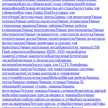
наушники
Кресла геймерские
Столы геймерские
Игровые
микрофоны
Игровая мультимедиа акустика
Аксессуары для
геймеров
Фигурки Funko Pop
Подставки для
ноутбуков
Светодиодные ленты
Лампы для мониторов
Умная
техника
Умные роботы-пылесосы
Умные телевизоры
Умные
стиральные машины
Умные чайники
Умные роботы
кулинарные
Умные вентиляторы
Умные кондиционеры
Умные
обогреватели
Умные увлажнители, очистители воздуха
Умные
отопительные котлы
Умные проветриватели
Умные радиочасы,
метеостанции
Умные кормушки и поилки для
животных
Умные напольные весы
Накопители данных
USB
Flash накопители
Внешние HDD, SSD диски
Карты
памяти
Сетевые накопители
Картридеры
Оптические
диски
Наблюдение и безопасность
Камеры
видеонаблюдения
Аксессуары для CCTV
Домофоны,
вызывные панели
Датчики для дома
Охранные системы,
сигнализации
Системы контроля и управления
доступом
Металлодетекторы
Мебель
Мягкая мебель
Диваны,
тахты
Диваны прямые
Диваны угловые
Диваны П-
образные
Кухонные уголки, диваны
Диваны
модульные
Детские диваны
Диваны садовые
Комплекты мягкой
мебели
Бескаркасные кресла-мешки и диваны
Надувные
диваны
Кресла
Кресла
Кресла-мешки и пуфы
Кресла-качалки,
кресла-маятники
Детские кресла, пуфы
Надувные кресла
Пуфы,
оттоманки
Кресла-кровати
Игровая мебель
Кресла