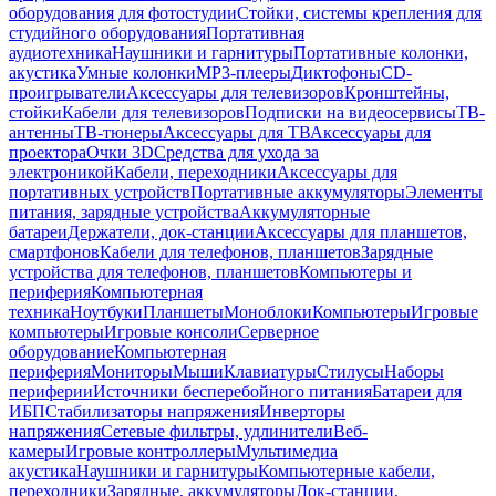
оборудования для фотостудии
Стойки, системы крепления для
студийного оборудования
Портативная
аудиотехника
Наушники и гарнитуры
Портативные колонки,
акустика
Умные колонки
MP3-плееры
Диктофоны
CD-
проигрыватели
Аксессуары для телевизоров
Кронштейны,
стойки
Кабели для телевизоров
Подписки на видеосервисы
ТВ-
антенны
ТВ-тюнеры
Аксессуары для ТВ
Аксессуары для
проектора
Очки 3D
Средства для ухода за
электроникой
Кабели, переходники
Аксессуары для
портативных устройств
Портативные аккумуляторы
Элементы
питания, зарядные устройства
Аккумуляторные
батареи
Держатели, док-станции
Аксессуары для планшетов,
смартфонов
Кабели для телефонов, планшетов
Зарядные
устройства для телефонов, планшетов
Компьютеры и
периферия
Компьютерная
техника
Ноутбуки
Планшеты
Моноблоки
Компьютеры
Игровые
компьютеры
Игровые консоли
Серверное
оборудование
Компьютерная
периферия
Мониторы
Мыши
Клавиатуры
Стилусы
Наборы
периферии
Источники бесперебойного питания
Батареи для
ИБП
Стабилизаторы напряжения
Инверторы
напряжения
Сетевые фильтры, удлинители
Веб-
камеры
Игровые контроллеры
Мультимедиа
акустика
Наушники и гарнитуры
Компьютерные кабели,
переходники
Зарядные, аккумуляторы
Док-станции,