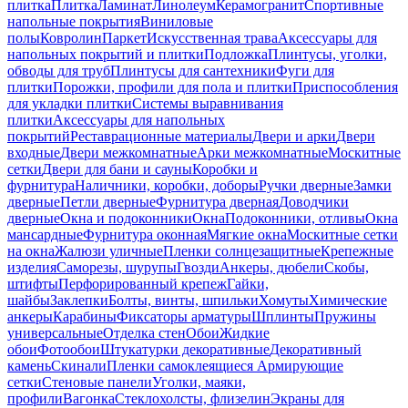
плитка
Плитка
Ламинат
Линолеум
Керамогранит
Спортивные
напольные покрытия
Виниловые
полы
Ковролин
Паркет
Искусственная трава
Аксессуары для
напольных покрытий и плитки
Подложка
Плинтусы, уголки,
обводы для труб
Плинтусы для сантехники
Фуги для
плитки
Порожки, профили для пола и плитки
Приспособления
для укладки плитки
Системы выравнивания
плитки
Аксессуары для напольных
покрытий
Реставрационные материалы
Двери и арки
Двери
входные
Двери межкомнатные
Арки межкомнатные
Москитные
сетки
Двери для бани и сауны
Коробки и
фурнитура
Наличники, коробки, доборы
Ручки дверные
Замки
дверные
Петли дверные
Фурнитура дверная
Доводчики
дверные
Окна и подоконники
Окна
Подоконники, отливы
Окна
мансардные
Фурнитура оконная
Мягкие окна
Москитные сетки
на окна
Жалюзи уличные
Пленки солнцезащитные
Крепежные
изделия
Саморезы, шурупы
Гвозди
Анкеры, дюбели
Скобы,
штифты
Перфорированный крепеж
Гайки,
шайбы
Заклепки
Болты, винты, шпильки
Хомуты
Химические
анкеры
Карабины
Фиксаторы арматуры
Шплинты
Пружины
универсальные
Отделка стен
Обои
Жидкие
обои
Фотообои
Штукатурки декоративные
Декоративный
камень
Скинали
Пленки самоклеящиеся
Армирующие
сетки
Стеновые панели
Уголки, маяки,
профили
Вагонка
Стеклохолсты, флизелин
Экраны для