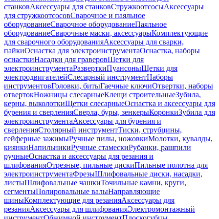
станков
Аксессуары для станков
Стружкоотсосы
Аксессуары
для стружкоотсосов
Сварочное и паяльное
оборудование
Сварочное оборудование
Паяльное
оборудование
Сварочные маски, аксессуары
Комплектующие
для сварочного оборудования
Аксессуары для сварки,
пайки
Оснастка для электроинструмента
Оснастка, наборы
оснастки
Насадки для граверов
Щетки для
электроинструмента
Развертки
Пуансоны
Щетки для
электродвигателей
Слесарный инструмент
Наборы
инструментов
Головки, биты
Гаечные ключи
Отвертки, наборы
отверток
Ножницы слесарные
Клещи строительные
Зубила,
керны, выколотки
Щетки слесарные
Оснастка и аксессуары для
бурения и сверления
Сверла, буры, зенкеры
Коронки
Зубила для
электроинструмента
Аксессуары для бурения и
сверления
Столярный инструмент
Тиски, струбцины,
гейферные зажимы
Ручные пилы, ножовки
Молотки, кувалды,
киянки
Напильники
Ручные стамески
Рубанки, рашпили
ручные
Оснастка и аксессуары для резания и
шлифования
Отрезные, пильные диски
Пильные полотна для
электроинструмента
Фрезы
Шлифовальные диски, насадки,
листы
Шлифовальные чашки
Точильные камни, круги,
сегменты
Полировальные валы
Направляющие
шины
Комплектующие для резания
Аксессуары для
резания
Аксессуары для шлифования
Электромонтажный
инструмент
Обжимной инструмент
Плоскогубцы,