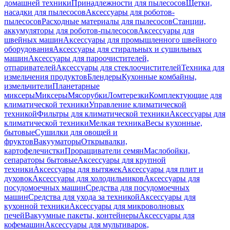
домашней техники
Принадлежности для пылесосов
Щетки,
насадки для пылесосов
Аксессуары для роботов-
пылесосов
Расходные материалы для пылесосов
Станции,
аккумуляторы для роботов-пылесосов
Аксессуары для
швейных машин
Аксессуары для промышленного швейного
оборудования
Аксессуары для стиральных и сушильных
машин
Аксессуары для пароочистителей,
отпаривателей
Аксессуары для стеклоочистителей
Техника для
измельчения продуктов
Блендеры
Кухонные комбайны,
измельчители
Планетарные
миксеры
Миксеры
Мясорубки
Ломтерезки
Комплектующие для
климатической техники
Управление климатической
техникой
Фильтры для климатической техники
Аксессуары для
климатической техники
Мелкая техника
Весы кухонные,
бытовые
Сушилки для овощей и
фруктов
Вакууматоры
Открывалки,
картофелечистки
Проращиватели семян
Маслобойки,
сепараторы бытовые
Аксессуары для крупной
техники
Аксессуары для вытяжек
Аксессуары для плит и
духовок
Аксессуары для холодильников
Аксессуары для
посудомоечных машин
Средства для посудомоечных
машин
Средства для ухода за техникой
Аксессуары для
кухонной техники
Аксессуары для микроволновых
печей
Вакуумные пакеты, контейнеры
Аксессуары для
кофемашин
Аксессуары для мультиварок,