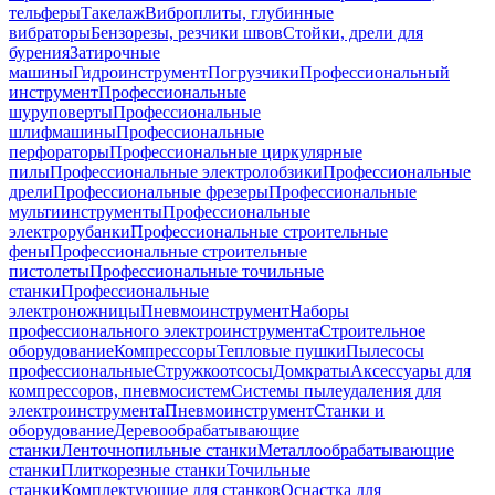
тельферы
Такелаж
Виброплиты, глубинные
вибраторы
Бензорезы, резчики швов
Стойки, дрели для
бурения
Затирочные
машины
Гидроинструмент
Погрузчики
Профессиональный
инструмент
Профессиональные
шуруповерты
Профессиональные
шлифмашины
Профессиональные
перфораторы
Профессиональные циркулярные
пилы
Профессиональные электролобзики
Профессиональные
дрели
Профессиональные фрезеры
Профессиональные
мультиинструменты
Профессиональные
электрорубанки
Профессиональные строительные
фены
Профессиональные строительные
пистолеты
Профессиональные точильные
станки
Профессиональные
электроножницы
Пневмоинструмент
Наборы
профессионального электроинструмента
Строительное
оборудование
Компрессоры
Тепловые пушки
Пылесосы
профессиональные
Стружкоотсосы
Домкраты
Аксессуары для
компрессоров, пневмосистем
Системы пылеудаления для
электроинструмента
Пневмоинструмент
Станки и
оборудование
Деревообрабатывающие
станки
Ленточнопильные станки
Металлообрабатывающие
станки
Плиткорезные станки
Точильные
станки
Комплектующие для станков
Оснастка для