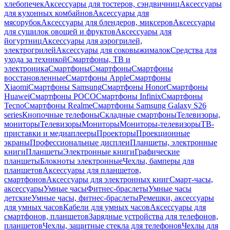
хлебопечек
Аксессуары для тостеров, сэндвичниц
Аксессуары
для кухонных комбайнов
Аксессуары для
мясорубок
Аксессуары для блендеров, миксеров
Аксессуары
для сушилок овощей и фруктов
Аксессуары для
йогуртниц
Аксессуары для аэрогрилей,
электрогрилей
Аксессуары для соковыжималок
Средства для
ухода за техникой
Смартфоны, ТВ и
электроника
Смартфоны
Смартфоны
Смартфоны
восстановленные
Смартфоны Apple
Смартфоны
Xiaomi
Смартфоны Samsung
Смартфоны Honor
Смартфоны
Huawei
Смартфоны POCO
Смартфоны Infinix
Смартфоны
Tecno
Смартфоны Realme
Смартфоны Samsung Galaxy S26
series
Кнопочные телефоны
Складные смартфоны
Телевизоры,
мониторы
Телевизоры
Мониторы
Мониторы-телевизоры
ТВ-
приставки и медиаплееры
Проекторы
Проекционные
экраны
Профессиональные дисплеи
Планшеты, электронные
книги
Планшеты
Электронные книги
Графические
планшеты
Блокноты электронные
Чехлы, бамперы для
планшетов
Аксессуары для планшетов,
смартфонов
Аксессуары для электронных книг
Смарт-часы,
аксессуары
Умные часы
Фитнес-браслеты
Умные часы
детские
Умные часы, фитнес-браслеты
Ремешки, аксессуары
для умных часов
Кабели для умных часов
Аксессуары для
смартфонов, планшетов
Зарядные устройства для телефонов,
планшетов
Чехлы, защитные стекла для телефонов
Чехлы для