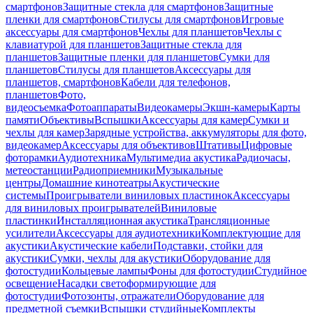
смартфонов
Защитные стекла для смартфонов
Защитные
пленки для смартфонов
Стилусы для смартфонов
Игровые
аксессуары для смартфонов
Чехлы для планшетов
Чехлы с
клавиатурой для планшетов
Защитные стекла для
планшетов
Защитные пленки для планшетов
Сумки для
планшетов
Стилусы для планшетов
Аксессуары для
планшетов, смартфонов
Кабели для телефонов,
планшетов
Фото,
видеосъемка
Фотоаппараты
Видеокамеры
Экшн-камеры
Карты
памяти
Объективы
Вспышки
Аксессуары для камер
Сумки и
чехлы для камер
Зарядные устройства, аккумуляторы для фото,
видеокамер
Аксессуары для объективов
Штативы
Цифровые
фоторамки
Аудиотехника
Мультимедиа акустика
Радиочасы,
метеостанции
Радиоприемники
Музыкальные
центры
Домашние кинотеатры
Акустические
системы
Проигрыватели виниловых пластинок
Аксессуары
для виниловых проигрывателей
Виниловые
пластинки
Инсталляционная акустика
Трансляционные
усилители
Аксессуары для аудиотехники
Комплектующие для
акустики
Акустические кабели
Подставки, стойки для
акустики
Сумки, чехлы для акустики
Оборудование для
фотостудии
Кольцевые лампы
Фоны для фотостудии
Студийное
освещение
Насадки светоформирующие для
фотостудии
Фотозонты, отражатели
Оборудование для
предметной съемки
Вспышки студийные
Комплекты