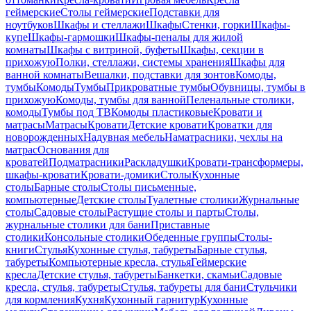
геймерские
Столы геймерские
Подставки для
ноутбуков
Шкафы и стеллажи
Шкафы
Стенки, горки
Шкафы-
купе
Шкафы-гармошки
Шкафы-пеналы для жилой
комнаты
Шкафы с витриной, буфеты
Шкафы, секции в
прихожую
Полки, стеллажи, системы хранения
Шкафы для
ванной комнаты
Вешалки, подставки для зонтов
Комоды,
тумбы
Комоды
Тумбы
Прикроватные тумбы
Обувницы, тумбы в
прихожую
Комоды, тумбы для ванной
Пеленальные столики,
комоды
Тумбы под ТВ
Комоды пластиковые
Кровати и
матрасы
Матрасы
Кровати
Детские кровати
Кроватки для
новорожденных
Надувная мебель
Наматрасники, чехлы на
матрас
Основания для
кроватей
Подматрасники
Раскладушки
Кровати-трансформеры,
шкафы-кровати
Кровати-домики
Столы
Кухонные
столы
Барные столы
Столы письменные,
компьютерные
Детские столы
Туалетные столики
Журнальные
столы
Садовые столы
Растущие столы и парты
Столы,
журнальные столики для бани
Приставные
столики
Консольные столики
Обеденные группы
Столы-
книги
Стулья
Кухонные стулья, табуреты
Барные стулья,
табуреты
Компьютерные кресла, стулья
Геймерские
кресла
Детские стулья, табуреты
Банкетки, скамьи
Садовые
кресла, стулья, табуреты
Стулья, табуреты для бани
Стульчики
для кормления
Кухня
Кухонный гарнитур
Кухонные