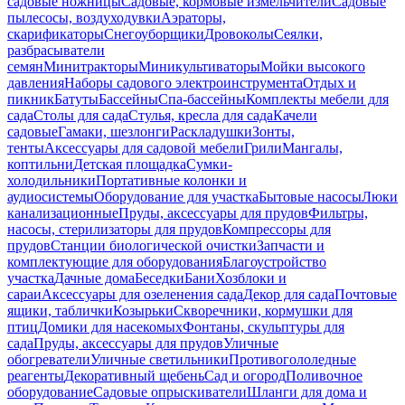
садовые ножницы
Садовые, кормовые измельчители
Садовые
пылесосы, воздуходувки
Аэраторы,
скарификаторы
Снегоуборщики
Дровоколы
Сеялки,
разбрасыватели
семян
Минитракторы
Миникультиваторы
Мойки высокого
давления
Наборы садового электроинструмента
Отдых и
пикник
Батуты
Бассейны
Спа-бассейны
Комплекты мебели для
сада
Столы для сада
Стулья, кресла для сада
Качели
садовые
Гамаки, шезлонги
Раскладушки
Зонты,
тенты
Аксессуары для садовой мебели
Грили
Мангалы,
коптильни
Детская площадка
Сумки-
холодильники
Портативные колонки и
аудиосистемы
Оборудование для участка
Бытовые насосы
Люки
канализационные
Пруды, аксессуары для прудов
Фильтры,
насосы, стерилизаторы для прудов
Компрессоры для
прудов
Станции биологической очистки
Запчасти и
комплектующие для оборудования
Благоустройство
участка
Дачные дома
Беседки
Бани
Хозблоки и
сараи
Аксессуары для озеленения сада
Декор для сада
Почтовые
ящики, таблички
Козырьки
Скворечники, кормушки для
птиц
Домики для насекомых
Фонтаны, скульптуры для
сада
Пруды, аксессуары для прудов
Уличные
обогреватели
Уличные светильники
Противогололедные
реагенты
Декоративный щебень
Сад и огород
Поливочное
оборудование
Садовые опрыскиватели
Шланги для дома и