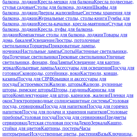
балкона, лоджии
Кресла-мешки для балкона
Кресла подвесные,
стулья садовые
Столы для балкона, лоджии
Шкафы для
балкона, лоджии
Дверцы жалюзийные
Системы хранения для
балкона, лоджии
Журнальные столы, столы-книги
Тумбы для
балкона, лоджии
Кресла-качалки, кресла-маятники
Стулья для
балкона, лоджии
Кресла, пуфы для балкона,
лоджии
Компактные столы для балкона, лоджии
Товары для
дома, бакалея
Освещение
Люстры, потолочные
светильники
Торшеры
Прикроватные лампы,
ночники
Настольные лампы
Споты
Настенные светильники,
бра
Точечные светильники
Трековые светильники
Уличные
светильники, фонари, бра
Лампы
Освещение для картин,
зеркал
Кольцевые лампы
Аксессуары для освещения
Посуда для
готовки
Сковороды, сотейники, воки
Кастрюли, ковши,
казаны
Посуда для СВЧ
Крышки и аксессуары для
посуды
Гастроемкости
Жалюзи, шторы
Жалюзи, рулонные
шторы, римские шторы
Шторы, гардины
Карнизы для
штор
Комплектующие для штор, карнизов, жалюзи
Пленки для
окон
Электроприводные солнцезащитные системы
Столовая
посуда, сервировка
Посуда для напитков
Посуда для горячих
напитков
Посуда для подачи и хранения напитков
Столовые
приборы
Столовая посуда
Посуда для сервировки
Предметы
сервировки
Детская столовая посуда
Декор
Зеркала
Кашпо,
стойки для цветов
Картины, постеры
Часы
интерьерные
Искусственные цветы, растения
Вазы
Ключницы,