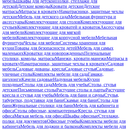
мебель
Шкафы для детской
Полки, стеллажи для
детской
Детские комоды
Кровати детские
Детские
матрасы
Матрасы в кроватку
Наматрасники, защитные чехлы
детские
Мебель для детского сада
Мебельная фурнитура и
аксессуары
Комплектующие для столов
Комплектующие для
стульев
Комплектующие для кроватей и кроваток
Аксессуары
для мебели
Комплектующие для мягкой
мебели
Комплектующие для корпусной мебели
Мебельная
фурнитура
Чехлы для мебели
Системы хранения для
кухни
Товары для безопасности детей
Мебель для самых
маленьких
Кроватки для новорожденных
Пеленальные
столики, комоды, матрасы
Манежи, кровати-манежи
Матрасы в
кроватку
Наматрасники, защитные чехлы в кроватку
Садовая
мебель
Садовые диваны, кресла
Садовые стулья
Садовые,
уличные столы
Комплекты мебели для сада
Гамаки,
шезлонги
Качели садовые
Надувная мебель
Кухни
походные
Столы для сада
Мебель для учебы
Столы, стулья
детские
Письменные столы
Растущие столы и парты
Растущие
кресла и стулья для учебы
Мебель для бани и сауны
Стулья,
табуретки, подставки для бани
Скамьи для бани
Столы для
бани
Журнальные столики для бани
Мебель для кабинета и
офиса
Столы офисные, компьютерные
Кресла, стулья для
офиса
Мягкая мебель для офиса
Шкафы офисные
Стеллажи,
полки для документов
Офисные тумбы
Комплекты мебели для
кабинета
Мебель для лоджии и балкона
Комплекты мебели для