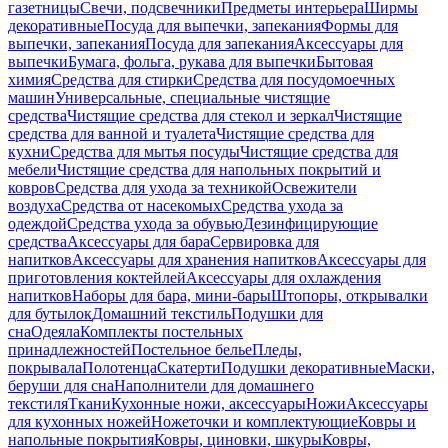
газетницы
Свечи, подсвечники
Предметы интерьера
Ширмы
декоративные
Посуда для выпечки, запекания
Формы для
выпечки, запекания
Посуда для запекания
Аксессуары для
выпечки
Бумага, фольга, рукава для выпечки
Бытовая
химия
Средства для стирки
Средства для посудомоечных
машин
Универсальные, специальные чистящие
средства
Чистящие средства для стекол и зеркал
Чистящие
средства для ванной и туалета
Чистящие средства для
кухни
Средства для мытья посуды
Чистящие средства для
мебели
Чистящие средства для напольных покрытий и
ковров
Средства для ухода за техникой
Освежители
воздуха
Средства от насекомых
Средства ухода за
одеждой
Средства ухода за обувью
Дезинфицирующие
средства
Аксессуары для бара
Сервировка для
напитков
Аксессуары для хранения напитков
Аксессуары для
приготовления коктейлей
Аксессуары для охлаждения
напитков
Наборы для бара, мини-бары
Штопоры, открывалки
для бутылок
Домашний текстиль
Подушки для
сна
Одеяла
Комплекты постельных
принадлежностей
Постельное белье
Пледы,
покрывала
Полотенца
Скатерти
Подушки декоративные
Маски,
беруши для сна
Наполнители для домашнего
текстиля
Ткани
Кухонные ножи, аксессуары
Ножи
Аксессуары
для кухонных ножей
Ножеточки и комплектующие
Ковры и
напольные покрытия
Ковры, циновки, шкуры
Ковры,