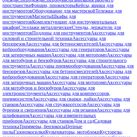
пространства
Фонари, прожекторы
Кейсы, ящики для
инструментов
Оборудование для мастерской
Тележки для
инструментов
Магниты
Шкафы для
инструментов
Комплектующие для инструментальных
шкафов
Стеллажи металлические
Стенды, держатели для
инструментов
Поддоны для инструментов
Аксессуары для
силовой и строительной техники
Аксессуары для
бензорезов
Аксессуары для бетоносмесителей
Аксессуары для
виброоборудования
Аксессуары для генераторов
Аксессуары
для затирочных машин
Аксессуары для мотопомп
Аксессуары
для мотобуров и бензобуров
Аксессуары для строительного
инструмента
Аксессуары пневмооборудования
Аксессуары для
бензорезов
Аксессуары для бетоносмесителей
Аксессуары для
виброоборудования
Аксессуары для генераторов
Аксессуары
для затирочных машин
Аксессуары для мотопомп
Аксессуары
для мотобуров и бензобуров
Аксессуары для
электроинструмента
Аксессуары для компрессоров,
пневмосистем
Аксессуары для сварки, пайки
Аксессуары для
станков
Аксессуары для стружкоотсосов
Аксессуары для
бурения и сверления
Аксессуары для резания
Аксессуары для
шлифования
Аксессуары для измерительных
приборов
Аксессуары для станков
Дом и сад
Садовая
техника
Триммеры, бензокосы
Цепные
пилы
Газонокосилки
Культиваторы, мотоблоки
Кусторезы,