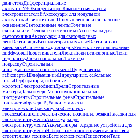
двигателя
Дифференциальные
автоматы
УЗО
Конденсаторы
Комплексная защита
электродвигателей
Аксессуары для модульной
автоматики
Светотехника
Промышленное и сигнальное
освещение
Светодиодные ленты
Точечные
светильники
Трековые светильники
Аксессуары для
светотехники
Аксессуары для светодиодных
лент
Вентиляция
Вентиляторы вытяжные
Вентиляторы
канальные
Системы воздуховодов
Решетки вентиляционные,
диффузоры
Проветриватели
Люки
Люки ревизионные
Люки
под плитку
Люки напольные
Люки под
покраску
Строительный
инструмент
Электроинструмент
Шуруповерты,
гайковерты
Шлифмашины
Циркулярные, сабельные
пилы
Перфораторы, отбойные
молотки
Электролобзики
Дрели
Строительные
миксеры
Дальномеры
Многофункциональные
инструменты
Строительные фены
Строительные
пистолеты
Фрезеры
Рубанки, стамески
электрические
Краскопульты
Степлеры,
гвоздезабиватели
Электрические ножницы, резаки
Насадки для
электроинструмента
Аксессуары для
электроинструмента
Аккумуляторы, зарядные устройства для
электроинструмента
Наборы электроинструмента
Силовая и
строительная техника
Бетоносмесители
Генераторы
Тали,