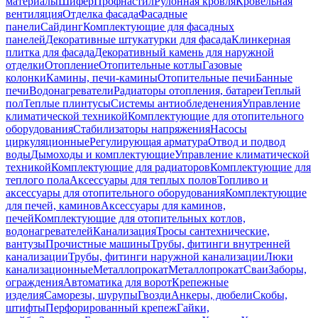
материалы
Шифер
Профнастил
Рулонная кровля
Кровельная
вентиляция
Отделка фасада
Фасадные
панели
Сайдинг
Комплектующие для фасадных
панелей
Декоративные штукатурки для фасада
Клинкерная
плитка для фасада
Декоративный камень для наружной
отделки
Отопление
Отопительные котлы
Газовые
колонки
Камины, печи-камины
Отопительные печи
Банные
печи
Водонагреватели
Радиаторы отопления, батареи
Теплый
пол
Теплые плинтусы
Системы антиобледенения
Управление
климатической техникой
Комплектующие для отопительного
оборудования
Стабилизаторы напряжения
Насосы
циркуляционные
Регулирующая арматура
Отвод и подвод
воды
Дымоходы и комплектующие
Управление климатической
техникой
Комплектующие для радиаторов
Комплектующие для
теплого пола
Аксессуары для теплых полов
Топливо и
аксессуары для отопительного оборудования
Комплектующие
для печей, каминов
Аксессуары для каминов,
печей
Комплектующие для отопительных котлов,
водонагревателей
Канализация
Тросы сантехнические,
вантузы
Прочистные машины
Трубы, фитинги внутренней
канализации
Трубы, фитинги наружной канализации
Люки
канализационные
Металлопрокат
Металлопрокат
Сваи
Заборы,
ограждения
Автоматика для ворот
Крепежные
изделия
Саморезы, шурупы
Гвозди
Анкеры, дюбели
Скобы,
штифты
Перфорированный крепеж
Гайки,