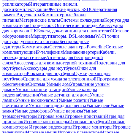
репликаторы
Интерактивные панели,
доски
Комплектующие
Жесткие диски, SSD
Оперативная
память
Видеокарты
Компьютерные блоки
питания
Материнские платы
Системы охлаждения
Корпуса для
компьютеров
Процессоры
Оптические приводы
Аксессуары
для корпусов ПК
Боксы, док-станции для накопителей
Сетевое
оборудование
Маршрутизаторы, DSL-модемы
Wi-Fi точки
доступа, усилители сигнала
Беспроводные
адаптеры
Коммутаторы
Сетевые адаптеры
Powerline
Сетевые
комплектующие
IP-телефония
Медиаконвертеры
Кабели,
переходники сетевые
Антенны для беспроводной
связи
Аксессуары для компьютерной техники
Подставки для
ноутбуков
Аксессуары для ноутбуков
Очки для
компьютера
Рюкзаки для ноутбуков
Сумки, чехлы для
ноутбуков
Средства для ухода за электроникой
Программное
обеспечение
Система Умный дом
Управление умным
домом
Умные колонки, станции
Умные камеры
видеонаблюдения
Умные датчики для дома
Умные
лампы
Умные выключатели
Умные розетки
Умные
светильники
Умные светодиодные ленты
Умные реле
Умные
замки
Умные домофоны
Умные карнизы
Умные
терморегуляторы
Игровая зона
Игровые приставки
Игры для
приставок
Игровые контроллеры
Игровые ноутбуки
Игровые
компьютеры
Игровые видеокарты
Игровые мониторы
Игровые
телевизоры
Игровые мыши
Игровые клавиатуры
Игровые