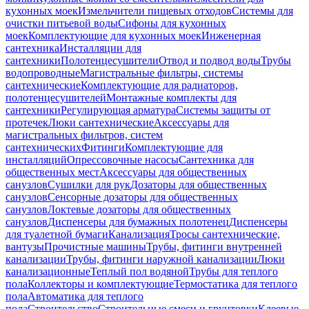
кухонных моек
Измельчители пищевых отходов
Системы для
очистки питьевой воды
Сифоны для кухонных
моек
Комплектующие для кухонных моек
Инженерная
сантехника
Инсталляции для
сантехники
Полотенцесушители
Отвод и подвод воды
Трубы
водопроводные
Магистральные фильтры, системы
сантехнические
Комплектующие для радиаторов,
полотенцесушителей
Монтажные комплекты для
сантехники
Регулирующая арматура
Системы защиты от
протечек
Люки сантехнические
Аксессуары для
магистральных фильтров, систем
сантехнических
Фитинги
Комплектующие для
инсталляций
Опрессовочные насосы
Сантехника для
общественных мест
Аксессуары для общественных
санузлов
Сушилки для рук
Дозаторы для общественных
санузлов
Сенсорные дозаторы для общественных
санузлов
Локтевые дозаторы для общественных
санузлов
Диспенсеры для бумажных полотенец
Диспенсеры
для туалетной бумаги
Канализация
Тросы сантехнические,
вантузы
Прочистные машины
Трубы, фитинги внутренней
канализации
Трубы, фитинги наружной канализации
Люки
канализационные
Теплый пол водяной
Трубы для теплого
пола
Коллекторы и комплектующие
Термостатика для теплого
пола
Автоматика для теплого
пола
Строительство
Строительные смеси и грунтовки
Клеевые