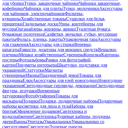
для уборки
Турки, заварочные чайники
Чайники заварочные,
кофейники
Чайники для плиты
Турки, молочники
Аксессуары
для чайников, электрочайников
Фильтры-
кувшины
Хозяйственные товары
Сушилки для белья,
прищепки
Гладильные доски
Урны, контейнеры для
мусора
Органайзеры, корзины, ящики
Туалетная бумага,
бумажные полотенца
Салфетки, мочалки, губки, мусорные
пакеты
Фольга, пленка, пакеты
Упаковочная тара
Аксессуары
для глажения
Аксессуары для стирки
Веревки,
шпагаты
Емкости, дозаторы для моющих средств
Вешалки-
плечики
Мешки хозяйственные
Сувениры
Копилки
Картины,
постеры
Фотоальбомы
Рамки для фотографий,
картин
Предметы интерьера
Шкатулки, подставки для
украшений
Статуэтки
Магниты
сувенирные
Иконы
Праздничный декор
Товары для
праздника
Елки
Аксессуары для елей новогодних
Новогодние
украшения
Светодиодные гирлянды, декорации
Светодиодные
фигуры, игрушки
Временные
татуировки
Фотобутафория
Товары для
маскарада
Подарки
Подарки, подарочные наборы
Подарочные
наборы косметики для лица и тела
Наборы для
бритья
Оформление подарков
Сантехника и
водоснабжение
Сантехника
Душевые кабины, поддоны,
двери
Ванны
Унитазы
Умывальники
Умывальники со
смесителями
Смесители
Душевые панели,