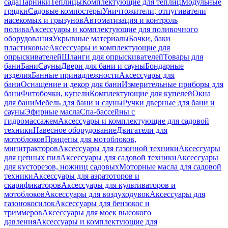
сада
Парники
Теплицы
Комплектующие для теплиц
Модульные
грядки
Садовые компостеры
Уничтожители, отпугиватели
насекомых и грызунов
Автоматизация и контроль
полива
Аксессуары и комплектующие для поливочного
оборудования
Укрывные материалы
Бочки, баки
пластиковые
Аксессуары и комплектующие для
опрыскивателей
Шланги для опрыскивателей
Товары для
бани
Бани
Сауны
Двери для бани и сауны
Бондарные
изделия
Банные принадлежности
Аксессуары для
бани
Оснащение и декор для бани
Измерительные приборы для
бани
Фитобочки, купели
Комплектующие для купелей
Окна
для бани
Мебель для бани и сауны
Ручки дверные для бани и
сауны
Эфирные масла
Спа-бассейны с
гидромассажем
Аксессуары и комплектующие для садовой
техники
Навесное оборудование
Двигатели для
мотоблоков
Прицепы для мотоблоков,
минитракторов
Аксессуары для газонной техники
Аксессуары
для цепных пил
Аксессуары для садовой техники
Аксессуары
для кусторезов, ножниц садовых
Моторные масла для садовой
техники
Аксессуары для аэратоторов и
скарификаторов
Аксессуары для культиваторов и
мотоблоков
Аксессуары для воздуходувок
Аксессуары для
газонокосилок
Аксессуары для бензокос и
триммеров
Аксессуары для моек высокого
давления
Аксессуары и комплектующие для