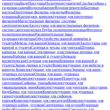
гарнитуры
Биде
Писсуары
Полотенцесушители
Спа-бассейны с
гидромассажем
Водоснабжение
Водонагреватели
Бытовые
насосы
Проточные фильтры для воды
Фильтры-
кувшины
Картриджи, комплектующие для проточных
фильтров
Магистральные фильтры, системы
сантехнические
Аксессуары для магистральных фильтров,
систем сантехнических
Трубы полипропиленовые
Фитинги
полипропиленовые
Расширительные баки,
гидроаккумуляторы
Обустройство ванной комнаты и
туалета
Мебель для ванной
Зеркала для ванной
Аксессуары для
ванной и туалета
Сиденья и чехлы для унитаза
Шторки,
карнизы для ванны
Стеклянные, пластиковые шторки для
ванны
Наборы для ванной и туалета
Зеркала
косметические
Сиденья для ванны
Коврики для ванной и
туалета
Экран-дверки в туалет
Комплектующие для мебели в
ванную
Комплектующие для сантехники
Экраны для ванн,
душевых поддонов
Опоры для ванн, душевых
поддонов
Комплектующие для ванн
Плинтусы для
сантехники
Сифоны, трапы
Комплектующие для
умывальников, моек
Комплектующие для унитазов, писсуаров,
биде
Бачки для унитазов
Комплектующие для душевых
гарнитуров
Комплектующие для сифонов,
трапов
Комплектующие для смесителей
Комплектующие для
душевых кабин, уголков
Сантехника для кухни
Кухонные
мойки
Кухонные мойки со смесителями
Смесители для