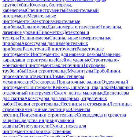
круглогубцы
Кусачки, болторезы,
кабелерезы
Специнструменты
Измерительный
инструмент
Мерительные
инструменты
Электроизмерительные
приборы
Дальномеры
Дальномеры оптические
Нивелиры,
лазерные уровни
Пирометры
Детекторы и
тестеры
Толщиномеры
Специальные измерительные
приборы
Аксессуары для измерительных
приборов
Разметочный инструмент
Разметочные
инструменты
Инструменты для нарезки резьбы
Маркеры,
карандаши строительные
Клейма ударные
Строительно-
монтажный инструмент
Заклепочники
Труборезы,
трубогибы
Ножи строительные
Мультитулы
Пробойники,
просекатели отверстий
Ломы
Степлеры
механические
Стеклорезы
Прикаточные валики
Отделочный
инструмент
Плиткорезы
Кельмы, шпатели, гладилки
Малярный,
отделочный инструмент
Скотч, ленты малярные
Диспенсеры
для скотча
Аксессуары для малярных, отделочных
работ
Пленки строительные
Лестницы и стремянки
Лестницы,
стремянки
Чердачные лестницы
Элементы
лестниц
Подъемники строительные
Спецодежда и средства
защиты
Средства индивидуальной
защиты
Огнетушители
Сумки, пояса для
инструментов
Производственная
одежда
Спецодежда
Спецобувь
Организация рабочего