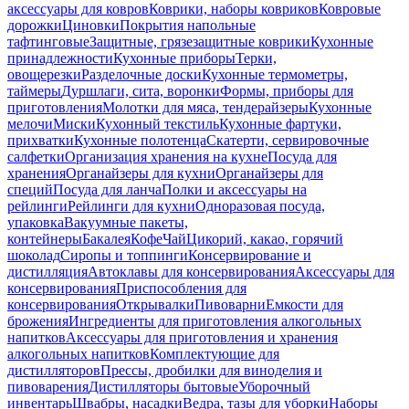
аксессуары для ковров
Коврики, наборы ковриков
Ковровые
дорожки
Циновки
Покрытия напольные
тафтинговые
Защитные, грязезащитные коврики
Кухонные
принадлежности
Кухонные приборы
Терки,
овощерезки
Разделочные доски
Кухонные термометры,
таймеры
Дуршлаги, сита, воронки
Формы, приборы для
приготовления
Молотки для мяса, тендерайзеры
Кухонные
мелочи
Миски
Кухонный текстиль
Кухонные фартуки,
прихватки
Кухонные полотенца
Скатерти, сервировочные
салфетки
Организация хранения на кухне
Посуда для
хранения
Органайзеры для кухни
Органайзеры для
специй
Посуда для ланча
Полки и аксессуары на
рейлинги
Рейлинги для кухни
Одноразовая посуда,
упаковка
Вакуумные пакеты,
контейнеры
Бакалея
Кофе
Чай
Цикорий, какао, горячий
шоколад
Сиропы и топпинги
Консервирование и
дистилляция
Автоклавы для консервирования
Аксессуары для
консервирования
Приспособления для
консервирования
Открывалки
Пивоварни
Емкости для
брожения
Ингредиенты для приготовления алкогольных
напитков
Аксессуары для приготовления и хранения
алкогольных напитков
Комплектующие для
дистилляторов
Прессы, дробилки для виноделия и
пивоварения
Дистилляторы бытовые
Уборочный
инвентарь
Швабры, насадки
Ведра, тазы для уборки
Наборы