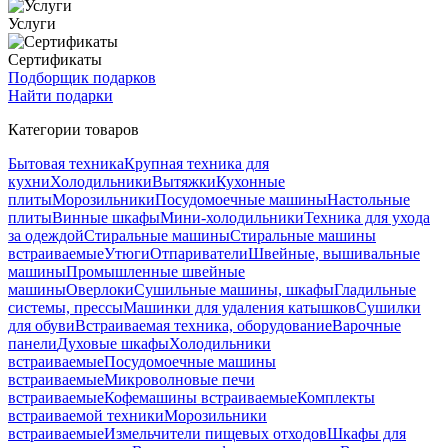
Услуги
Сертификаты
Подборщик подарков
Найти подарки
Категории товаров
Бытовая техника
Крупная техника для
кухни
Холодильники
Вытяжки
Кухонные
плиты
Морозильники
Посудомоечные машины
Настольные
плиты
Винные шкафы
Мини-холодильники
Техника для ухода
за одеждой
Стиральные машины
Стиральные машины
встраиваемые
Утюги
Отпариватели
Швейные, вышивальные
машины
Промышленные швейные
машины
Оверлоки
Сушильные машины, шкафы
Гладильные
системы, прессы
Машинки для удаления катышков
Сушилки
для обуви
Встраиваемая техника, оборудование
Варочные
панели
Духовые шкафы
Холодильники
встраиваемые
Посудомоечные машины
встраиваемые
Микроволновые печи
встраиваемые
Кофемашины встраиваемые
Комплекты
встраиваемой техники
Морозильники
встраиваемые
Измельчители пищевых отходов
Шкафы для