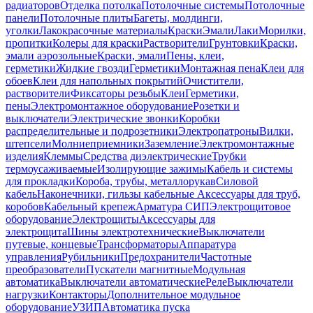
радиаторов
Отделка потолка
Потолочные системы
Потолочные
панели
Потолочные плиты
Багеты, молдинги,
уголки
Лакокрасочные материалы
Краски
Эмали
Лаки
Морилки,
пропитки
Колеры для краски
Растворители
Грунтовки
Краски,
эмали аэрозольные
Краски, эмали
Пены, клеи,
герметики
Жидкие гвозди
Герметики
Монтажная пена
Клеи для
обоев
Клеи для напольных покрытий
Очистители,
растворители
Фиксаторы резьбы
Клеи
Герметики,
пены
Электромонтажное оборудование
Розетки и
выключатели
Электрические звонки
Коробки
распределительные и подрозетники
Электропатроны
Вилки,
штепсели
Молниеприемники
Заземление
Электромонтажные
изделия
Клеммы
Средства диэлектрические
Трубки
термоусаживаемые
Изолирующие зажимы
Кабель и системы
для прокладки
Короба, трубы, металлорукав
Силовой
кабель
Наконечники, гильзы кабельные
Аксессуары для труб,
коробов
Кабельный крепеж
Арматура СИП
Электрощитовое
оборудование
Электрощиты
Аксессуары для
электрощита
Шины электротехнические
Выключатели
путевые, концевые
Трансформаторы
Аппаратура
управления
Рубильники
Предохранители
Частотные
преобразователи
Пускатели магнитные
Модульная
автоматика
Выключатели автоматические
Реле
Выключатели
нагрузки
Контакторы
Дополнительное модульное
оборудование
УЗИП
Автоматика пуска