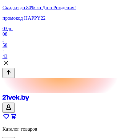
Скидки до 80% ко Дню Рождения!
промокод HAPPY22
03
дн
08
:
58
:
43
Каталог товаров