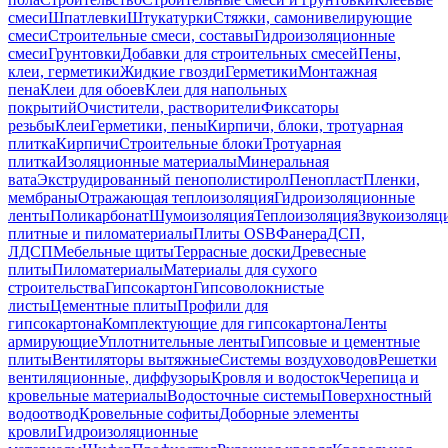
смеси
Шпатлевки
Штукатурки
Стяжки, самонивелирующие
смеси
Строительные смеси, составы
Гидроизоляционные
смеси
Грунтовки
Добавки для строительных смесей
Пены,
клеи, герметики
Жидкие гвозди
Герметики
Монтажная
пена
Клеи для обоев
Клеи для напольных
покрытий
Очистители, растворители
Фиксаторы
резьбы
Клеи
Герметики, пены
Кирпичи, блоки, тротуарная
плитка
Кирпичи
Строительные блоки
Тротуарная
плитка
Изоляционные материалы
Минеральная
вата
Экструдированный пенополистирол
Пенопласт
Пленки,
мембраны
Отражающая теплоизоляция
Гидроизоляционные
ленты
Поликарбонат
Шумоизоляция
Теплоизоляция
Звукоизоляц
плитные и пиломатериалы
Плиты OSB
Фанера
ДСП,
ЛДСП
Мебельные щиты
Террасные доски
Древесные
плиты
Пиломатериалы
Материалы для сухого
строительства
Гипсокартон
Гипсоволокнистые
листы
Цементные плиты
Профили для
гипсокартона
Комплектующие для гипсокартона
Ленты
армирующие
Уплотнительные ленты
Гипсовые и цементные
плиты
Вентиляторы вытяжные
Системы воздуховодов
Решетки
вентиляционные, диффузоры
Кровля и водосток
Черепица и
кровельные материалы
Водосточные системы
Поверхностный
водоотвод
Кровельные софиты
Доборные элементы
кровли
Гидроизоляционные