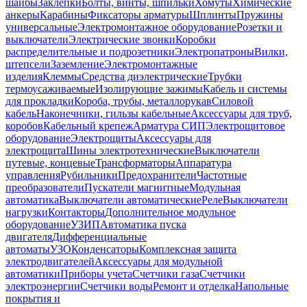
шайбы
Заклепки
Болты, винты, шпильки
Хомуты
Химические
анкеры
Карабины
Фиксаторы арматуры
Шплинты
Пружины
универсальные
Электромонтажное оборудование
Розетки и
выключатели
Электрические звонки
Коробки
распределительные и подрозетники
Электропатроны
Вилки,
штепсели
Заземление
Электромонтажные
изделия
Клеммы
Средства диэлектрические
Трубки
термоусаживаемые
Изолирующие зажимы
Кабель и системы
для прокладки
Короба, трубы, металлорукав
Силовой
кабель
Наконечники, гильзы кабельные
Аксессуары для труб,
коробов
Кабельный крепеж
Арматура СИП
Электрощитовое
оборудование
Электрощиты
Аксессуары для
электрощита
Шины электротехнические
Выключатели
путевые, концевые
Трансформаторы
Аппаратура
управления
Рубильники
Предохранители
Частотные
преобразователи
Пускатели магнитные
Модульная
автоматика
Выключатели автоматические
Реле
Выключатели
нагрузки
Контакторы
Дополнительное модульное
оборудование
УЗИП
Автоматика пуска
двигателя
Дифференциальные
автоматы
УЗО
Конденсаторы
Комплексная защита
электродвигателей
Аксессуары для модульной
автоматики
Приборы учета
Счетчики газа
Счетчики
электроэнергии
Счетчики воды
Ремонт и отделка
Напольные
покрытия и