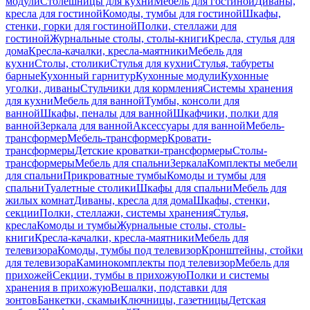
модули
Столешницы для кухни
Мебель для гостиной
Диваны,
кресла для гостиной
Комоды, тумбы для гостиной
Шкафы,
стенки, горки для гостиной
Полки, стеллажи для
гостиной
Журнальные столы, столы-книги
Кресла, стулья для
дома
Кресла-качалки, кресла-маятники
Мебель для
кухни
Столы, столики
Стулья для кухни
Стулья, табуреты
барные
Кухонный гарнитур
Кухонные модули
Кухонные
уголки, диваны
Стульчики для кормления
Системы хранения
для кухни
Мебель для ванной
Тумбы, консоли для
ванной
Шкафы, пеналы для ванной
Шкафчики, полки для
ванной
Зеркала для ванной
Аксессуары для ванной
Мебель-
трансформер
Мебель-трансформер
Кровати-
трансформеры
Детские кроватки-трансформеры
Столы-
трансформеры
Мебель для спальни
Зеркала
Комплекты мебели
для спальни
Прикроватные тумбы
Комоды и тумбы для
спальни
Туалетные столики
Шкафы для спальни
Мебель для
жилых комнат
Диваны, кресла для дома
Шкафы, стенки,
секции
Полки, стеллажи, системы хранения
Стулья,
кресла
Комоды и тумбы
Журнальные столы, столы-
книги
Кресла-качалки, кресла-маятники
Мебель для
телевизора
Комоды, тумбы под телевизор
Кронштейны, стойки
для телевизора
Каминокомплекты под телевизор
Мебель для
прихожей
Секции, тумбы в прихожую
Полки и системы
хранения в прихожую
Вешалки, подставки для
зонтов
Банкетки, скамьи
Ключницы, газетницы
Детская