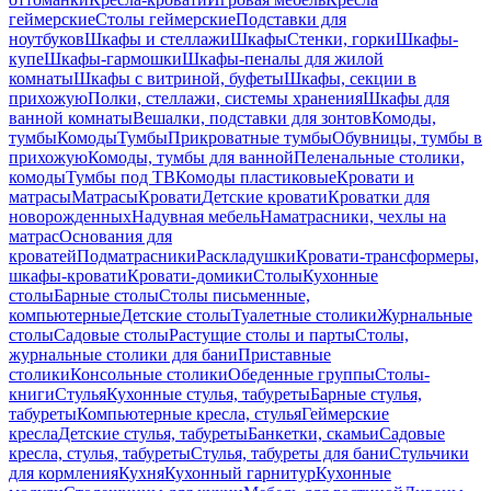
геймерские
Столы геймерские
Подставки для
ноутбуков
Шкафы и стеллажи
Шкафы
Стенки, горки
Шкафы-
купе
Шкафы-гармошки
Шкафы-пеналы для жилой
комнаты
Шкафы с витриной, буфеты
Шкафы, секции в
прихожую
Полки, стеллажи, системы хранения
Шкафы для
ванной комнаты
Вешалки, подставки для зонтов
Комоды,
тумбы
Комоды
Тумбы
Прикроватные тумбы
Обувницы, тумбы в
прихожую
Комоды, тумбы для ванной
Пеленальные столики,
комоды
Тумбы под ТВ
Комоды пластиковые
Кровати и
матрасы
Матрасы
Кровати
Детские кровати
Кроватки для
новорожденных
Надувная мебель
Наматрасники, чехлы на
матрас
Основания для
кроватей
Подматрасники
Раскладушки
Кровати-трансформеры,
шкафы-кровати
Кровати-домики
Столы
Кухонные
столы
Барные столы
Столы письменные,
компьютерные
Детские столы
Туалетные столики
Журнальные
столы
Садовые столы
Растущие столы и парты
Столы,
журнальные столики для бани
Приставные
столики
Консольные столики
Обеденные группы
Столы-
книги
Стулья
Кухонные стулья, табуреты
Барные стулья,
табуреты
Компьютерные кресла, стулья
Геймерские
кресла
Детские стулья, табуреты
Банкетки, скамьи
Садовые
кресла, стулья, табуреты
Стулья, табуреты для бани
Стульчики
для кормления
Кухня
Кухонный гарнитур
Кухонные