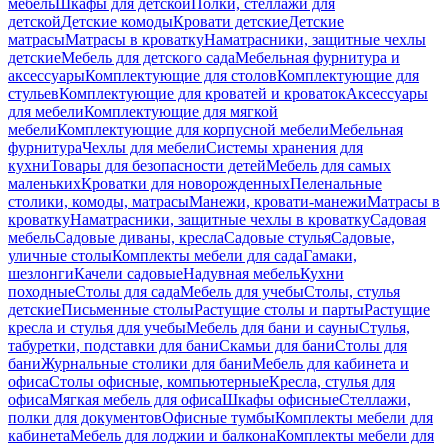
мебель
Шкафы для детской
Полки, стеллажи для
детской
Детские комоды
Кровати детские
Детские
матрасы
Матрасы в кроватку
Наматрасники, защитные чехлы
детские
Мебель для детского сада
Мебельная фурнитура и
аксессуары
Комплектующие для столов
Комплектующие для
стульев
Комплектующие для кроватей и кроваток
Аксессуары
для мебели
Комплектующие для мягкой
мебели
Комплектующие для корпусной мебели
Мебельная
фурнитура
Чехлы для мебели
Системы хранения для
кухни
Товары для безопасности детей
Мебель для самых
маленьких
Кроватки для новорожденных
Пеленальные
столики, комоды, матрасы
Манежи, кровати-манежи
Матрасы в
кроватку
Наматрасники, защитные чехлы в кроватку
Садовая
мебель
Садовые диваны, кресла
Садовые стулья
Садовые,
уличные столы
Комплекты мебели для сада
Гамаки,
шезлонги
Качели садовые
Надувная мебель
Кухни
походные
Столы для сада
Мебель для учебы
Столы, стулья
детские
Письменные столы
Растущие столы и парты
Растущие
кресла и стулья для учебы
Мебель для бани и сауны
Стулья,
табуретки, подставки для бани
Скамьи для бани
Столы для
бани
Журнальные столики для бани
Мебель для кабинета и
офиса
Столы офисные, компьютерные
Кресла, стулья для
офиса
Мягкая мебель для офиса
Шкафы офисные
Стеллажи,
полки для документов
Офисные тумбы
Комплекты мебели для
кабинета
Мебель для лоджии и балкона
Комплекты мебели для