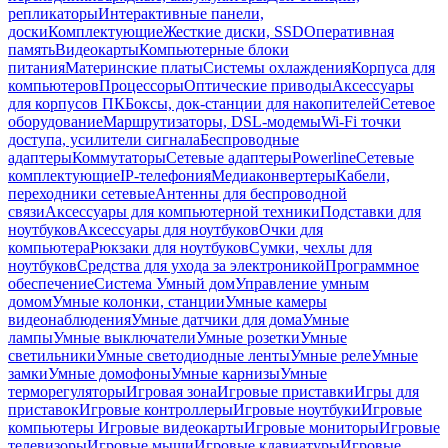
репликаторы
Интерактивные панели,
доски
Комплектующие
Жесткие диски, SSD
Оперативная
память
Видеокарты
Компьютерные блоки
питания
Материнские платы
Системы охлаждения
Корпуса для
компьютеров
Процессоры
Оптические приводы
Аксессуары
для корпусов ПК
Боксы, док-станции для накопителей
Сетевое
оборудование
Маршрутизаторы, DSL-модемы
Wi-Fi точки
доступа, усилители сигнала
Беспроводные
адаптеры
Коммутаторы
Сетевые адаптеры
Powerline
Сетевые
комплектующие
IP-телефония
Медиаконвертеры
Кабели,
переходники сетевые
Антенны для беспроводной
связи
Аксессуары для компьютерной техники
Подставки для
ноутбуков
Аксессуары для ноутбуков
Очки для
компьютера
Рюкзаки для ноутбуков
Сумки, чехлы для
ноутбуков
Средства для ухода за электроникой
Программное
обеспечение
Система Умный дом
Управление умным
домом
Умные колонки, станции
Умные камеры
видеонаблюдения
Умные датчики для дома
Умные
лампы
Умные выключатели
Умные розетки
Умные
светильники
Умные светодиодные ленты
Умные реле
Умные
замки
Умные домофоны
Умные карнизы
Умные
терморегуляторы
Игровая зона
Игровые приставки
Игры для
приставок
Игровые контроллеры
Игровые ноутбуки
Игровые
компьютеры
Игровые видеокарты
Игровые мониторы
Игровые
телевизоры
Игровые мыши
Игровые клавиатуры
Игровые