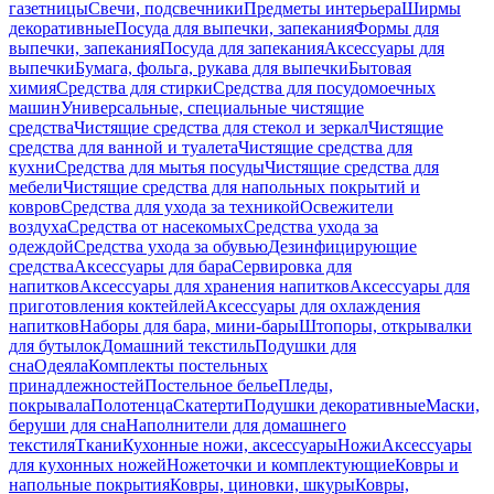
газетницы
Свечи, подсвечники
Предметы интерьера
Ширмы
декоративные
Посуда для выпечки, запекания
Формы для
выпечки, запекания
Посуда для запекания
Аксессуары для
выпечки
Бумага, фольга, рукава для выпечки
Бытовая
химия
Средства для стирки
Средства для посудомоечных
машин
Универсальные, специальные чистящие
средства
Чистящие средства для стекол и зеркал
Чистящие
средства для ванной и туалета
Чистящие средства для
кухни
Средства для мытья посуды
Чистящие средства для
мебели
Чистящие средства для напольных покрытий и
ковров
Средства для ухода за техникой
Освежители
воздуха
Средства от насекомых
Средства ухода за
одеждой
Средства ухода за обувью
Дезинфицирующие
средства
Аксессуары для бара
Сервировка для
напитков
Аксессуары для хранения напитков
Аксессуары для
приготовления коктейлей
Аксессуары для охлаждения
напитков
Наборы для бара, мини-бары
Штопоры, открывалки
для бутылок
Домашний текстиль
Подушки для
сна
Одеяла
Комплекты постельных
принадлежностей
Постельное белье
Пледы,
покрывала
Полотенца
Скатерти
Подушки декоративные
Маски,
беруши для сна
Наполнители для домашнего
текстиля
Ткани
Кухонные ножи, аксессуары
Ножи
Аксессуары
для кухонных ножей
Ножеточки и комплектующие
Ковры и
напольные покрытия
Ковры, циновки, шкуры
Ковры,