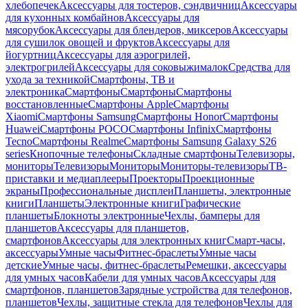
хлебопечек
Аксессуары для тостеров, сэндвичниц
Аксессуары
для кухонных комбайнов
Аксессуары для
мясорубок
Аксессуары для блендеров, миксеров
Аксессуары
для сушилок овощей и фруктов
Аксессуары для
йогуртниц
Аксессуары для аэрогрилей,
электрогрилей
Аксессуары для соковыжималок
Средства для
ухода за техникой
Смартфоны, ТВ и
электроника
Смартфоны
Смартфоны
Смартфоны
восстановленные
Смартфоны Apple
Смартфоны
Xiaomi
Смартфоны Samsung
Смартфоны Honor
Смартфоны
Huawei
Смартфоны POCO
Смартфоны Infinix
Смартфоны
Tecno
Смартфоны Realme
Смартфоны Samsung Galaxy S26
series
Кнопочные телефоны
Складные смартфоны
Телевизоры,
мониторы
Телевизоры
Мониторы
Мониторы-телевизоры
ТВ-
приставки и медиаплееры
Проекторы
Проекционные
экраны
Профессиональные дисплеи
Планшеты, электронные
книги
Планшеты
Электронные книги
Графические
планшеты
Блокноты электронные
Чехлы, бамперы для
планшетов
Аксессуары для планшетов,
смартфонов
Аксессуары для электронных книг
Смарт-часы,
аксессуары
Умные часы
Фитнес-браслеты
Умные часы
детские
Умные часы, фитнес-браслеты
Ремешки, аксессуары
для умных часов
Кабели для умных часов
Аксессуары для
смартфонов, планшетов
Зарядные устройства для телефонов,
планшетов
Чехлы, защитные стекла для телефонов
Чехлы для