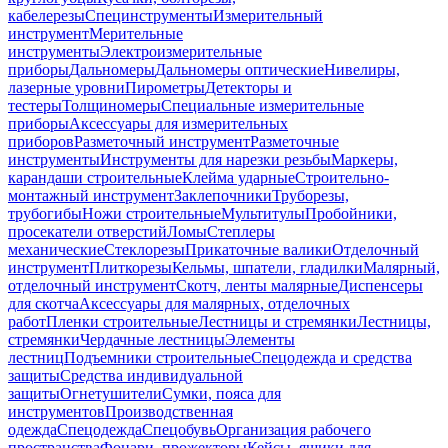
кабелерезы
Специнструменты
Измерительный
инструмент
Мерительные
инструменты
Электроизмерительные
приборы
Дальномеры
Дальномеры оптические
Нивелиры,
лазерные уровни
Пирометры
Детекторы и
тестеры
Толщиномеры
Специальные измерительные
приборы
Аксессуары для измерительных
приборов
Разметочный инструмент
Разметочные
инструменты
Инструменты для нарезки резьбы
Маркеры,
карандаши строительные
Клейма ударные
Строительно-
монтажный инструмент
Заклепочники
Труборезы,
трубогибы
Ножи строительные
Мультитулы
Пробойники,
просекатели отверстий
Ломы
Степлеры
механические
Стеклорезы
Прикаточные валики
Отделочный
инструмент
Плиткорезы
Кельмы, шпатели, гладилки
Малярный,
отделочный инструмент
Скотч, ленты малярные
Диспенсеры
для скотча
Аксессуары для малярных, отделочных
работ
Пленки строительные
Лестницы и стремянки
Лестницы,
стремянки
Чердачные лестницы
Элементы
лестниц
Подъемники строительные
Спецодежда и средства
защиты
Средства индивидуальной
защиты
Огнетушители
Сумки, пояса для
инструментов
Производственная
одежда
Спецодежда
Спецобувь
Организация рабочего
пространства
Фонари, прожекторы
Кейсы, ящики для