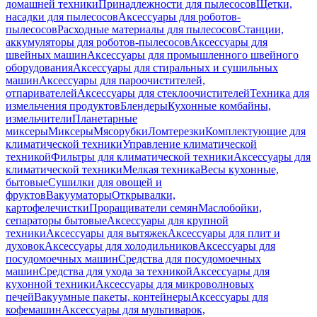
домашней техники
Принадлежности для пылесосов
Щетки,
насадки для пылесосов
Аксессуары для роботов-
пылесосов
Расходные материалы для пылесосов
Станции,
аккумуляторы для роботов-пылесосов
Аксессуары для
швейных машин
Аксессуары для промышленного швейного
оборудования
Аксессуары для стиральных и сушильных
машин
Аксессуары для пароочистителей,
отпаривателей
Аксессуары для стеклоочистителей
Техника для
измельчения продуктов
Блендеры
Кухонные комбайны,
измельчители
Планетарные
миксеры
Миксеры
Мясорубки
Ломтерезки
Комплектующие для
климатической техники
Управление климатической
техникой
Фильтры для климатической техники
Аксессуары для
климатической техники
Мелкая техника
Весы кухонные,
бытовые
Сушилки для овощей и
фруктов
Вакууматоры
Открывалки,
картофелечистки
Проращиватели семян
Маслобойки,
сепараторы бытовые
Аксессуары для крупной
техники
Аксессуары для вытяжек
Аксессуары для плит и
духовок
Аксессуары для холодильников
Аксессуары для
посудомоечных машин
Средства для посудомоечных
машин
Средства для ухода за техникой
Аксессуары для
кухонной техники
Аксессуары для микроволновых
печей
Вакуумные пакеты, контейнеры
Аксессуары для
кофемашин
Аксессуары для мультиварок,