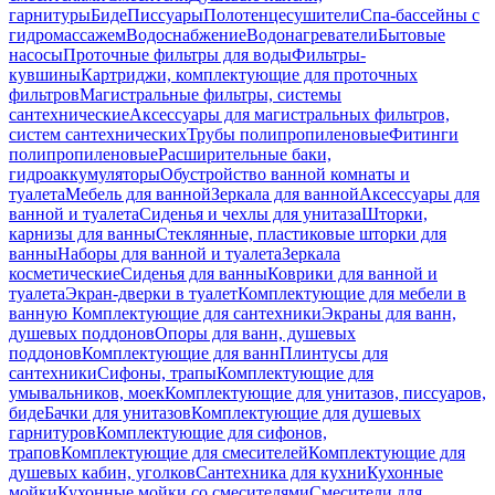
гарнитуры
Биде
Писсуары
Полотенцесушители
Спа-бассейны с
гидромассажем
Водоснабжение
Водонагреватели
Бытовые
насосы
Проточные фильтры для воды
Фильтры-
кувшины
Картриджи, комплектующие для проточных
фильтров
Магистральные фильтры, системы
сантехнические
Аксессуары для магистральных фильтров,
систем сантехнических
Трубы полипропиленовые
Фитинги
полипропиленовые
Расширительные баки,
гидроаккумуляторы
Обустройство ванной комнаты и
туалета
Мебель для ванной
Зеркала для ванной
Аксессуары для
ванной и туалета
Сиденья и чехлы для унитаза
Шторки,
карнизы для ванны
Стеклянные, пластиковые шторки для
ванны
Наборы для ванной и туалета
Зеркала
косметические
Сиденья для ванны
Коврики для ванной и
туалета
Экран-дверки в туалет
Комплектующие для мебели в
ванную
Комплектующие для сантехники
Экраны для ванн,
душевых поддонов
Опоры для ванн, душевых
поддонов
Комплектующие для ванн
Плинтусы для
сантехники
Сифоны, трапы
Комплектующие для
умывальников, моек
Комплектующие для унитазов, писсуаров,
биде
Бачки для унитазов
Комплектующие для душевых
гарнитуров
Комплектующие для сифонов,
трапов
Комплектующие для смесителей
Комплектующие для
душевых кабин, уголков
Сантехника для кухни
Кухонные
мойки
Кухонные мойки со смесителями
Смесители для