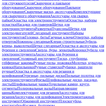
для стружкоотсосов
Сварочное и паяльное
оборудование
Сварочное оборудование
Паяльное
оборудование
Сварочные маски, аксессуары
Комплектующие
для сварочного оборудования
Аксессуары для сварки,
пайки
Оснастка для электроинструмента
Оснастка, наборы
оснастки
Насадки для граверов
Щетки для
электроинструмента
Развертки
Пуансоны
Щетки для
электродвигателей
Слесарный инструмент
Наборы
инструментов
Головки, биты
Гаечные ключи
Отвертки, наборы
отверток
Ножницы слесарные
Клещи строительные
Зубила,
керны, выколотки
Щетки слесарные
Оснастка и аксессуары для
бурения и сверления
Сверла, буры, зенкеры
Коронки
Зубила для
электроинструмента
Аксессуары для бурения и
сверления
Столярный инструмент
Тиски, струбцины,
гейферные зажимы
Ручные пилы, ножовки
Молотки, кувалды,
киянки
Напильники
Ручные стамески
Рубанки, рашпили
ручные
Оснастка и аксессуары для резания и
шлифования
Отрезные, пильные диски
Пильные полотна для
электроинструмента
Фрезы
Шлифовальные диски, насадки,
листы
Шлифовальные чашки
Точильные камни, круги,
сегменты
Полировальные валы
Направляющие
шины
Комплектующие для резания
Аксессуары для
резания
Аксессуары для шлифования
Электромонтажный
инструмент
Обжимной инструмент
Плоскогубцы,
круглогубцы
Кусачки, болторезы,