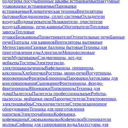
подогрева посуды
Винные шкафы встраиваемые
Вакуумные
упаковщики встраиваемые
Пароварки
встраиваемые
Климатическая техника
Вентиляторы
бытовые
Кондиционеры, сплит-системы
Охладители
воздуха
Водонагреватели
Увлажнители, очистители
воздуха
Камины, печи-камины
Обогреватели
Тепловые
завесы
Тепловые
пушки
Биокамины
Проветриватели
Отопительные печи
Банные
печи
Порталы для каминов
Вентиляторы вытяжные
Метеостанции
Газовые баллоны бытовые
Техника для
приготовления еды
Аэрогрили
Микроволновые
печи
Мультиварки
Сэндвичницы, хот-дог
мейкеры
Тостеры
Электрогрили,
электрошашлычницы
Вафельницы, орешницы,
кексницы
Хлебопечки
Ростеры, мини-печи
Йогуртницы,
мороженицы
Фризеры
Блинницы
Пароварки
Автоклавы для
консервирования
Сыроварни
Фритюрницы, фондю-
фритюрницы
Яйцеварки
Попкорницы
Техника для
дома
Пылесосы
Пылесосы профессиональные
Роботы-
пылесосы, мойщики окон
Пароочистители
Электровеники,
электрошвабры
Стеклоочистители
Стерилизационное
оборудование
Техника для приготовления
напитков
Электрочайники
Кофеварки,
кофемашины
Соковыжималки
Кофемолки
Вспениватели
молока
Сифоны для газирования воды
Аксессуары для