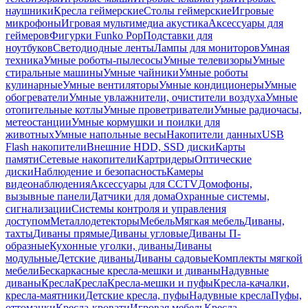
наушники
Кресла геймерские
Столы геймерские
Игровые
микрофоны
Игровая мультимедиа акустика
Аксессуары для
геймеров
Фигурки Funko Pop
Подставки для
ноутбуков
Светодиодные ленты
Лампы для мониторов
Умная
техника
Умные роботы-пылесосы
Умные телевизоры
Умные
стиральные машины
Умные чайники
Умные роботы
кулинарные
Умные вентиляторы
Умные кондиционеры
Умные
обогреватели
Умные увлажнители, очистители воздуха
Умные
отопительные котлы
Умные проветриватели
Умные радиочасы,
метеостанции
Умные кормушки и поилки для
животных
Умные напольные весы
Накопители данных
USB
Flash накопители
Внешние HDD, SSD диски
Карты
памяти
Сетевые накопители
Картридеры
Оптические
диски
Наблюдение и безопасность
Камеры
видеонаблюдения
Аксессуары для CCTV
Домофоны,
вызывные панели
Датчики для дома
Охранные системы,
сигнализации
Системы контроля и управления
доступом
Металлодетекторы
Мебель
Мягкая мебель
Диваны,
тахты
Диваны прямые
Диваны угловые
Диваны П-
образные
Кухонные уголки, диваны
Диваны
модульные
Детские диваны
Диваны садовые
Комплекты мягкой
мебели
Бескаркасные кресла-мешки и диваны
Надувные
диваны
Кресла
Кресла
Кресла-мешки и пуфы
Кресла-качалки,
кресла-маятники
Детские кресла, пуфы
Надувные кресла
Пуфы,
оттоманки
Кресла-кровати
Игровая мебель
Кресла