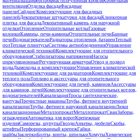
материалы
Шифер
Профнастил
Рулонная кровля
Кровельная
вентиляция
Отделка фасада
Фасадные
панели
Сайдинг
Комплектующие для фасадных
панелей
Декоративные штукатурки для фасада
Клинкерная
плитка для фасада
Декоративный камень для наружной
отделки
Отопление
Отопительные котлы
Газовые
колонки
Камины, печи-камины
Отопительные печи
Банные
печи
Водонагреватели
Радиаторы отопления, батареи
Теплый
пол
Теплые плинтусы
Системы антиобледенения
Управление
климатической техникой
Комплектующие для отопительного
оборудования
Стабилизаторы напряжения
Насосы
циркуляционные
Регулирующая арматура
Отвод и подвод
воды
Дымоходы и комплектующие
Управление климатической
техникой
Комплектующие для радиаторов
Комплектующие для
теплого пола
Топливо и аксессуары для отопительного
оборудования
Комплектующие для печей, каминов
Аксессуары
для каминов, печей
Комплектующие для отопительных котлов,
водонагревателей
Канализация
Тросы сантехнические,
вантузы
Прочистные машины
Трубы, фитинги внутренней
канализации
Трубы, фитинги наружной канализации
Люки
канализационные
Металлопрокат
Металлопрокат
Сваи
Заборы,
ограждения
Автоматика для ворот
Крепежные
изделия
Саморезы, шурупы
Гвозди
Анкеры, дюбели
Скобы,
штифты
Перфорированный крепеж
Гайки,
шайбы
Заклепки
Болты, винты, шпильки
Хомуты
Химические