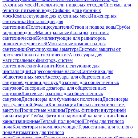
кухонных моек
Измельчители пищевых отходов
Системы для
очистки питьевой воды
Сифоны для кухонных
моек
Комплектующие для кухонных моек
Инженерная
сантехника
Инсталляции для
сантехники
Полотенцесушители
Отвод и подвод воды
Трубы
водопроводные
Магистральные фильтры, системы
сантехнические
Комплектующие для радиаторов,
полотенцесушителей
Монтажные комплекты для
сантехники
Регулирующая арматура
Системы защиты от
протечек
Люки сантехнические
Аксессуары для
магистральных фильтров, систем
сантехнических
Фитинги
Комплектующие для
инсталляций
Опрессовочные насосы
Сантехника для
общественных мест
Аксессуары для общественных
санузлов
Сушилки для рук
Дозаторы для общественных
санузлов
Сенсорные дозаторы для общественных
санузлов
Локтевые дозаторы для общественных
санузлов
Диспенсеры для бумажных полотенец
Диспенсеры
для туалетной бумаги
Канализация
Тросы сантехнические,
вантузы
Прочистные машины
Трубы, фитинги внутренней
канализации
Трубы, фитинги наружной канализации
Люки
канализационные
Теплый пол водяной
Трубы для теплого
пола
Коллекторы и комплектующие
Термостатика для теплого
пола
Автоматика для теплого
пола
Строительство
Строительные смеси и грунтовки
Клеевые