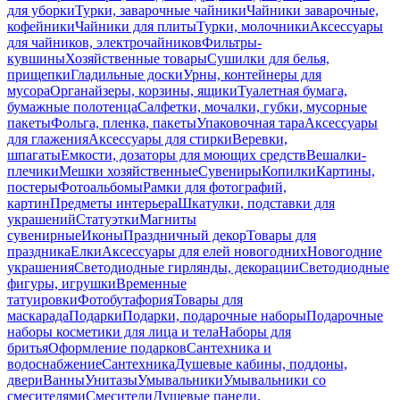
для уборки
Турки, заварочные чайники
Чайники заварочные,
кофейники
Чайники для плиты
Турки, молочники
Аксессуары
для чайников, электрочайников
Фильтры-
кувшины
Хозяйственные товары
Сушилки для белья,
прищепки
Гладильные доски
Урны, контейнеры для
мусора
Органайзеры, корзины, ящики
Туалетная бумага,
бумажные полотенца
Салфетки, мочалки, губки, мусорные
пакеты
Фольга, пленка, пакеты
Упаковочная тара
Аксессуары
для глажения
Аксессуары для стирки
Веревки,
шпагаты
Емкости, дозаторы для моющих средств
Вешалки-
плечики
Мешки хозяйственные
Сувениры
Копилки
Картины,
постеры
Фотоальбомы
Рамки для фотографий,
картин
Предметы интерьера
Шкатулки, подставки для
украшений
Статуэтки
Магниты
сувенирные
Иконы
Праздничный декор
Товары для
праздника
Елки
Аксессуары для елей новогодних
Новогодние
украшения
Светодиодные гирлянды, декорации
Светодиодные
фигуры, игрушки
Временные
татуировки
Фотобутафория
Товары для
маскарада
Подарки
Подарки, подарочные наборы
Подарочные
наборы косметики для лица и тела
Наборы для
бритья
Оформление подарков
Сантехника и
водоснабжение
Сантехника
Душевые кабины, поддоны,
двери
Ванны
Унитазы
Умывальники
Умывальники со
смесителями
Смесители
Душевые панели,