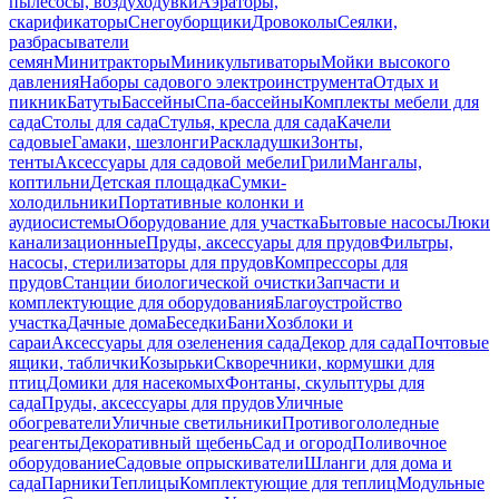
пылесосы, воздуходувки
Аэраторы,
скарификаторы
Снегоуборщики
Дровоколы
Сеялки,
разбрасыватели
семян
Минитракторы
Миникультиваторы
Мойки высокого
давления
Наборы садового электроинструмента
Отдых и
пикник
Батуты
Бассейны
Спа-бассейны
Комплекты мебели для
сада
Столы для сада
Стулья, кресла для сада
Качели
садовые
Гамаки, шезлонги
Раскладушки
Зонты,
тенты
Аксессуары для садовой мебели
Грили
Мангалы,
коптильни
Детская площадка
Сумки-
холодильники
Портативные колонки и
аудиосистемы
Оборудование для участка
Бытовые насосы
Люки
канализационные
Пруды, аксессуары для прудов
Фильтры,
насосы, стерилизаторы для прудов
Компрессоры для
прудов
Станции биологической очистки
Запчасти и
комплектующие для оборудования
Благоустройство
участка
Дачные дома
Беседки
Бани
Хозблоки и
сараи
Аксессуары для озеленения сада
Декор для сада
Почтовые
ящики, таблички
Козырьки
Скворечники, кормушки для
птиц
Домики для насекомых
Фонтаны, скульптуры для
сада
Пруды, аксессуары для прудов
Уличные
обогреватели
Уличные светильники
Противогололедные
реагенты
Декоративный щебень
Сад и огород
Поливочное
оборудование
Садовые опрыскиватели
Шланги для дома и
сада
Парники
Теплицы
Комплектующие для теплиц
Модульные