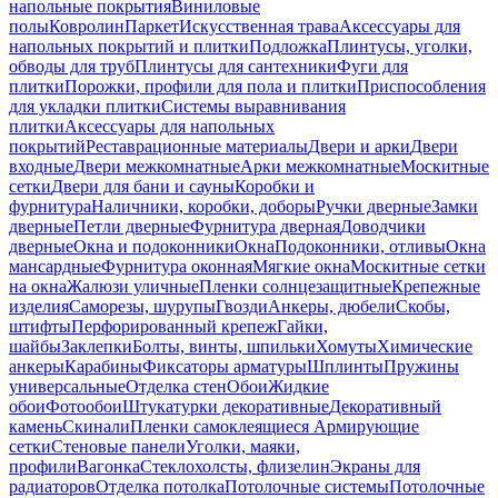
напольные покрытия
Виниловые
полы
Ковролин
Паркет
Искусственная трава
Аксессуары для
напольных покрытий и плитки
Подложка
Плинтусы, уголки,
обводы для труб
Плинтусы для сантехники
Фуги для
плитки
Порожки, профили для пола и плитки
Приспособления
для укладки плитки
Системы выравнивания
плитки
Аксессуары для напольных
покрытий
Реставрационные материалы
Двери и арки
Двери
входные
Двери межкомнатные
Арки межкомнатные
Москитные
сетки
Двери для бани и сауны
Коробки и
фурнитура
Наличники, коробки, доборы
Ручки дверные
Замки
дверные
Петли дверные
Фурнитура дверная
Доводчики
дверные
Окна и подоконники
Окна
Подоконники, отливы
Окна
мансардные
Фурнитура оконная
Мягкие окна
Москитные сетки
на окна
Жалюзи уличные
Пленки солнцезащитные
Крепежные
изделия
Саморезы, шурупы
Гвозди
Анкеры, дюбели
Скобы,
штифты
Перфорированный крепеж
Гайки,
шайбы
Заклепки
Болты, винты, шпильки
Хомуты
Химические
анкеры
Карабины
Фиксаторы арматуры
Шплинты
Пружины
универсальные
Отделка стен
Обои
Жидкие
обои
Фотообои
Штукатурки декоративные
Декоративный
камень
Скинали
Пленки самоклеящиеся
Армирующие
сетки
Стеновые панели
Уголки, маяки,
профили
Вагонка
Стеклохолсты, флизелин
Экраны для
радиаторов
Отделка потолка
Потолочные системы
Потолочные