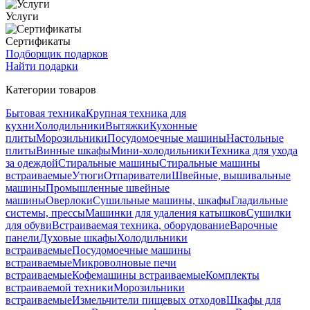
Услуги
Сертификаты
Подборщик подарков
Найти подарки
Категории товаров
Бытовая техника
Крупная техника для
кухни
Холодильники
Вытяжки
Кухонные
плиты
Морозильники
Посудомоечные машины
Настольные
плиты
Винные шкафы
Мини-холодильники
Техника для ухода
за одеждой
Стиральные машины
Стиральные машины
встраиваемые
Утюги
Отпариватели
Швейные, вышивальные
машины
Промышленные швейные
машины
Оверлоки
Сушильные машины, шкафы
Гладильные
системы, прессы
Машинки для удаления катышков
Сушилки
для обуви
Встраиваемая техника, оборудование
Варочные
панели
Духовые шкафы
Холодильники
встраиваемые
Посудомоечные машины
встраиваемые
Микроволновые печи
встраиваемые
Кофемашины встраиваемые
Комплекты
встраиваемой техники
Морозильники
встраиваемые
Измельчители пищевых отходов
Шкафы для