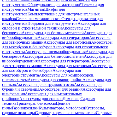
инструментов
Оборудование для мастерской
Тележки для
инструментов
Магниты
Шкафы для
инструментов
Комплектующие для инструментальных
шкафов
Стеллажи металлические
Стенды, держатели для
инструментов
Поддоны для инструментов
Аксессуары для
силовой и строительной техники
Аксессуары для
бензорезов
Аксессуары для бетоносмесителей
Аксессуары для
виброоборудования
Аксессуары для генераторов
Аксессуары
для затирочных машин
Аксессуары для мотопомп
Аксессуары
для мотобуров и бензобуров
Аксессуары для строительного
инструмента
Аксессуары пневмооборудования
Аксессуары для
бензорезов
Аксессуары для бетоносмесителей
Аксессуары для
виброоборудования
Аксессуары для генераторов
Аксессуары
для затирочных машин
Аксессуары для мотопомп
Аксессуары
для мотобуров и бензобуров
Аксессуары для
электроинструмента
Аксессуары для компрессоров,
пневмосистем
Аксессуары для сварки, пайки
Аксессуары для
станков
Аксессуары для стружкоотсосов
Аксессуары для
бурения и сверления
Аксессуары для резания
Аксессуары для
шлифования
Аксессуары для измерительных
приборов
Аксессуары для станков
Дом и сад
Садовая
техника
Триммеры, бензокосы
Цепные
пилы
Газонокосилки
Культиваторы, мотоблоки
Кусторезы,
садовые ножницы
Садовые, кормовые измельчители
Садовые