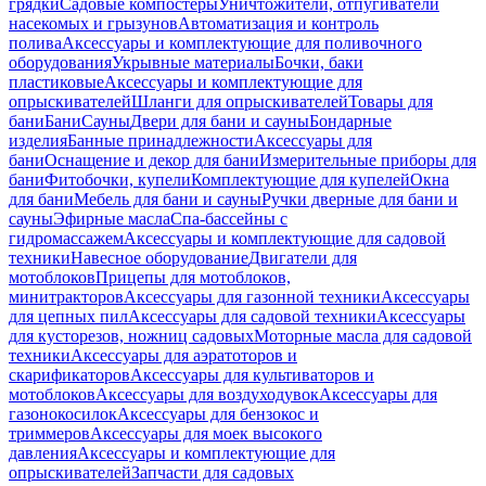
грядки
Садовые компостеры
Уничтожители, отпугиватели
насекомых и грызунов
Автоматизация и контроль
полива
Аксессуары и комплектующие для поливочного
оборудования
Укрывные материалы
Бочки, баки
пластиковые
Аксессуары и комплектующие для
опрыскивателей
Шланги для опрыскивателей
Товары для
бани
Бани
Сауны
Двери для бани и сауны
Бондарные
изделия
Банные принадлежности
Аксессуары для
бани
Оснащение и декор для бани
Измерительные приборы для
бани
Фитобочки, купели
Комплектующие для купелей
Окна
для бани
Мебель для бани и сауны
Ручки дверные для бани и
сауны
Эфирные масла
Спа-бассейны с
гидромассажем
Аксессуары и комплектующие для садовой
техники
Навесное оборудование
Двигатели для
мотоблоков
Прицепы для мотоблоков,
минитракторов
Аксессуары для газонной техники
Аксессуары
для цепных пил
Аксессуары для садовой техники
Аксессуары
для кусторезов, ножниц садовых
Моторные масла для садовой
техники
Аксессуары для аэратоторов и
скарификаторов
Аксессуары для культиваторов и
мотоблоков
Аксессуары для воздуходувок
Аксессуары для
газонокосилок
Аксессуары для бензокос и
триммеров
Аксессуары для моек высокого
давления
Аксессуары и комплектующие для
опрыскивателей
Запчасти для садовых