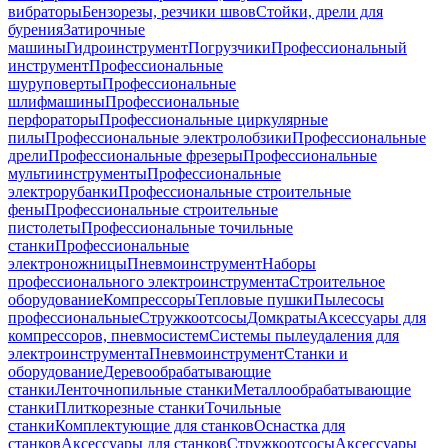
вибраторы
Бензорезы, резчики швов
Стойки, дрели для
бурения
Затирочные
машины
Гидроинструмент
Погрузчики
Профессиональный
инструмент
Профессиональные
шуруповерты
Профессиональные
шлифмашины
Профессиональные
перфораторы
Профессиональные циркулярные
пилы
Профессиональные электролобзики
Профессиональные
дрели
Профессиональные фрезеры
Профессиональные
мультиинструменты
Профессиональные
электрорубанки
Профессиональные строительные
фены
Профессиональные строительные
пистолеты
Профессиональные точильные
станки
Профессиональные
электроножницы
Пневмоинструмент
Наборы
профессионального электроинструмента
Строительное
оборудование
Компрессоры
Тепловые пушки
Пылесосы
профессиональные
Стружкоотсосы
Домкраты
Аксессуары для
компрессоров, пневмосистем
Системы пылеудаления для
электроинструмента
Пневмоинструмент
Станки и
оборудование
Деревообрабатывающие
станки
Ленточнопильные станки
Металлообрабатывающие
станки
Плиткорезные станки
Точильные
станки
Комплектующие для станков
Оснастка для
станков
Аксессуары для станков
Стружкоотсосы
Аксессуары