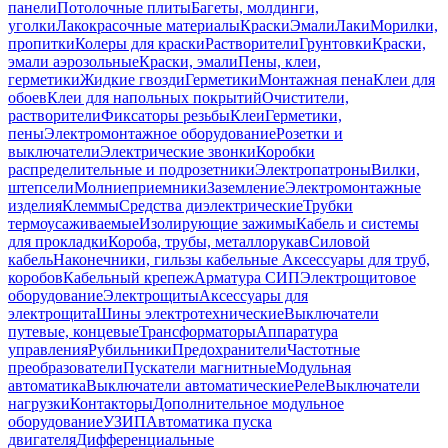
панели
Потолочные плиты
Багеты, молдинги,
уголки
Лакокрасочные материалы
Краски
Эмали
Лаки
Морилки,
пропитки
Колеры для краски
Растворители
Грунтовки
Краски,
эмали аэрозольные
Краски, эмали
Пены, клеи,
герметики
Жидкие гвозди
Герметики
Монтажная пена
Клеи для
обоев
Клеи для напольных покрытий
Очистители,
растворители
Фиксаторы резьбы
Клеи
Герметики,
пены
Электромонтажное оборудование
Розетки и
выключатели
Электрические звонки
Коробки
распределительные и подрозетники
Электропатроны
Вилки,
штепсели
Молниеприемники
Заземление
Электромонтажные
изделия
Клеммы
Средства диэлектрические
Трубки
термоусаживаемые
Изолирующие зажимы
Кабель и системы
для прокладки
Короба, трубы, металлорукав
Силовой
кабель
Наконечники, гильзы кабельные
Аксессуары для труб,
коробов
Кабельный крепеж
Арматура СИП
Электрощитовое
оборудование
Электрощиты
Аксессуары для
электрощита
Шины электротехнические
Выключатели
путевые, концевые
Трансформаторы
Аппаратура
управления
Рубильники
Предохранители
Частотные
преобразователи
Пускатели магнитные
Модульная
автоматика
Выключатели автоматические
Реле
Выключатели
нагрузки
Контакторы
Дополнительное модульное
оборудование
УЗИП
Автоматика пуска
двигателя
Дифференциальные