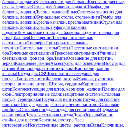
балкона, лоджии
Кресла-мешки для балкона
Кресла подвесные,
стулья садовые
Столы для балкона, лоджии
Шкафы для
балкона, лоджии
Дверцы жалюзийные
Системы хранения для
балкона, лоджии
Журнальные столы, столы-книги
Тумбы для
балкона, лоджии
Кресла-качалки, кресла-маятники
Стулья для
балкона, лоджии
Кресла, пуфы для балкона,
лоджии
Компактные столы для балкона, лоджии
Товары для
дома, бакалея
Освещение
Люстры, потолочные
светильники
Торшеры
Прикроватные лампы,
ночники
Настольные лампы
Споты
Настенные светильники,
бра
Точечные светильники
Трековые светильники
Уличные
светильники, фонари, бра
Лампы
Освещение для картин,
зеркал
Кольцевые лампы
Аксессуары для освещения
Посуда для
готовки
Сковороды, сотейники, воки
Кастрюли, ковши,
казаны
Посуда для СВЧ
Крышки и аксессуары для
посуды
Гастроемкости
Жалюзи, шторы
Жалюзи, рулонные
шторы, римские шторы
Шторы, гардины
Карнизы для
штор
Комплектующие для штор, карнизов, жалюзи
Пленки для
окон
Электроприводные солнцезащитные системы
Столовая
посуда, сервировка
Посуда для напитков
Посуда для горячих
напитков
Посуда для подачи и хранения напитков
Столовые
приборы
Столовая посуда
Посуда для сервировки
Предметы
сервировки
Детская столовая посуда
Декор
Зеркала
Кашпо,
стойки для цветов
Картины, постеры
Часы
интерьерные
Искусственные цветы, растения
Вазы
Ключницы,