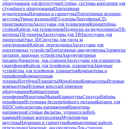
оборудования для фотостудии
Стойки, системы крепления для
студийного оборудования
Портативная
аудиотехника
Наушники и гарнитуры
Портативные колонки,
акустика
Умные колонки
MP3-плееры
Диктофоны
CD-
проигрыватели
Аксессуары для телевизоров
Кронштейны,
стойки
Кабели для телевизоров
Подписки на видеосервисы
ТВ-
антенны
ТВ-тюнеры
Аксессуары для ТВ
Аксессуары для
проектора
Очки 3D
Средства для ухода за
электроникой
Кабели, переходники
Аксессуары для
портативных устройств
Портативные аккумуляторы
Элементы
питания, зарядные устройства
Аккумуляторные
батареи
Держатели, док-станции
Аксессуары для планшетов,
смартфонов
Кабели для телефонов, планшетов
Зарядные
устройства для телефонов, планшетов
Компьютеры и
периферия
Компьютерная
техника
Ноутбуки
Планшеты
Моноблоки
Компьютеры
Игровые
компьютеры
Игровые консоли
Серверное
оборудование
Компьютерная
периферия
Мониторы
Мыши
Клавиатуры
Стилусы
Наборы
периферии
Источники бесперебойного питания
Батареи для
ИБП
Стабилизаторы напряжения
Инверторы
напряжения
Сетевые фильтры, удлинители
Веб-
камеры
Игровые контроллеры
Мультимедиа
акустика
Наушники и гарнитуры
Компьютерные кабели,
переходники
Зарядные, аккумуляторы
Док-станции,