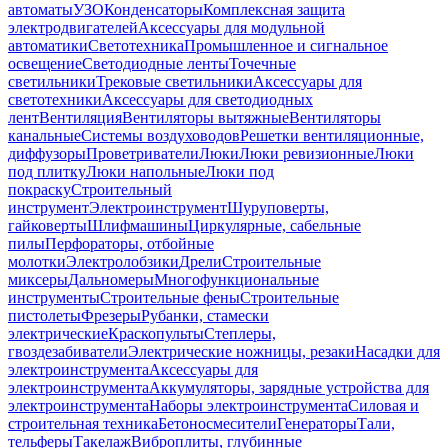
автоматы
УЗО
Конденсаторы
Комплексная защита
электродвигателей
Аксессуары для модульной
автоматики
Светотехника
Промышленное и сигнальное
освещение
Светодиодные ленты
Точечные
светильники
Трековые светильники
Аксессуары для
светотехники
Аксессуары для светодиодных
лент
Вентиляция
Вентиляторы вытяжные
Вентиляторы
канальные
Системы воздуховодов
Решетки вентиляционные,
диффузоры
Проветриватели
Люки
Люки ревизионные
Люки
под плитку
Люки напольные
Люки под
покраску
Строительный
инструмент
Электроинструмент
Шуруповерты,
гайковерты
Шлифмашины
Циркулярные, сабельные
пилы
Перфораторы, отбойные
молотки
Электролобзики
Дрели
Строительные
миксеры
Дальномеры
Многофункциональные
инструменты
Строительные фены
Строительные
пистолеты
Фрезеры
Рубанки, стамески
электрические
Краскопульты
Степлеры,
гвоздезабиватели
Электрические ножницы, резаки
Насадки для
электроинструмента
Аксессуары для
электроинструмента
Аккумуляторы, зарядные устройства для
электроинструмента
Наборы электроинструмента
Силовая и
строительная техника
Бетоносмесители
Генераторы
Тали,
тельферы
Такелаж
Виброплиты, глубинные