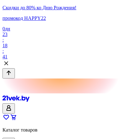
Скидки до 80% ко Дню Рождения!
промокод HAPPY22
0
дн
23
:
18
:
41
Каталог товаров