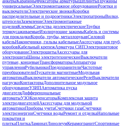
анкеры
Карабины
Фиксаторы арматуры
Шплинты
Пружины
универсальные
Электромонтажное оборудование
Розетки и
выключатели
Электрические звонки
Коробки
распределительные и подрозетники
Электропатроны
Вилки,
штепсели
Заземление
Электромонтажные
изделия
Клеммы
Средства диэлектрические
Трубки
термоусаживаемые
Изолирующие зажимы
Кабель и системы
для прокладки
Короба, трубы, металлорукав
Силовой
кабель
Наконечники, гильзы кабельные
Аксессуары для труб,
коробов
Кабельный крепеж
Арматура СИП
Электрощитовое
оборудование
Электрощиты
Аксессуары для
электрощита
Шины электротехнические
Выключатели
путевые, концевые
Трансформаторы
Аппаратура
управления
Рубильники
Предохранители
Частотные
преобразователи
Пускатели магнитные
Модульная
автоматика
Выключатели автоматические
Реле
Выключатели
нагрузки
Контакторы
Дополнительное модульное
оборудование
УЗИП
Автоматика пуска
двигателя
Дифференциальные
автоматы
УЗО
Конденсаторы
Комплексная защита
электродвигателей
Аксессуары для модульной
автоматики
Приборы учета
Счетчики газа
Счетчики
электроэнергии
Счетчики воды
Ремонт и отделка
Напольные
покрытия и
плитка
Плитка
Ламинат
Линолеум
Керамогранит
Спортивные