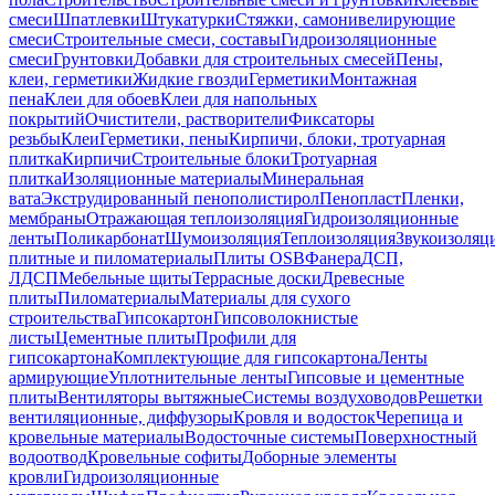
смеси
Шпатлевки
Штукатурки
Стяжки, самонивелирующие
смеси
Строительные смеси, составы
Гидроизоляционные
смеси
Грунтовки
Добавки для строительных смесей
Пены,
клеи, герметики
Жидкие гвозди
Герметики
Монтажная
пена
Клеи для обоев
Клеи для напольных
покрытий
Очистители, растворители
Фиксаторы
резьбы
Клеи
Герметики, пены
Кирпичи, блоки, тротуарная
плитка
Кирпичи
Строительные блоки
Тротуарная
плитка
Изоляционные материалы
Минеральная
вата
Экструдированный пенополистирол
Пенопласт
Пленки,
мембраны
Отражающая теплоизоляция
Гидроизоляционные
ленты
Поликарбонат
Шумоизоляция
Теплоизоляция
Звукоизоляц
плитные и пиломатериалы
Плиты OSB
Фанера
ДСП,
ЛДСП
Мебельные щиты
Террасные доски
Древесные
плиты
Пиломатериалы
Материалы для сухого
строительства
Гипсокартон
Гипсоволокнистые
листы
Цементные плиты
Профили для
гипсокартона
Комплектующие для гипсокартона
Ленты
армирующие
Уплотнительные ленты
Гипсовые и цементные
плиты
Вентиляторы вытяжные
Системы воздуховодов
Решетки
вентиляционные, диффузоры
Кровля и водосток
Черепица и
кровельные материалы
Водосточные системы
Поверхностный
водоотвод
Кровельные софиты
Доборные элементы
кровли
Гидроизоляционные