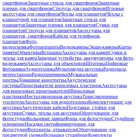
смартфонов
Защитные стекла для смартфонов
Защитные
пленки для смартфонов
Стилусы для смартфонов
Игровые
аксессуары для смартфонов
Чехлы для планшетов
Чехлы с
клавиатурой для планшетов
Защитные стекла для
планшетов
Защитные пленки для планшетов
Сумки для
планшетов
Стилусы для планшетов
Аксессуары для
планшетов, смартфонов
Кабели для телефонов,
планшетов
Фото,
видеосъемка
Фотоаппараты
Видеокамеры
Экшн-камеры
Карты
памяти
Объективы
Вспышки
Аксессуары для камер
Сумки и
чехлы для камер
Зарядные устройства, аккумуляторы для фото,
видеокамер
Аксессуары для объективов
Штативы
Цифровые
фоторамки
Аудиотехника
Мультимедиа акустика
Радиочасы,
метеостанции
Радиоприемники
Музыкальные
центры
Домашние кинотеатры
Акустические
системы
Проигрыватели виниловых пластинок
Аксессуары
для виниловых проигрывателей
Виниловые
пластинки
Инсталляционная акустика
Трансляционные
усилители
Аксессуары для аудиотехники
Комплектующие для
акустики
Акустические кабели
Подставки, стойки для
акустики
Сумки, чехлы для акустики
Оборудование для
фотостудии
Кольцевые лампы
Фоны для фотостудии
Студийное
освещение
Насадки светоформирующие для
фотостудии
Фотозонты, отражатели
Оборудование для
предметной съемки
Вспышки студийные
Комплекты