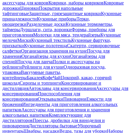
аксессуары для ковров
Коврики, наборы ковриков
Ковровые
дорожки
Циновки
Покрытия напольные
тафтинговые
Защитные, грязезащитные коврики
Кухонные
принадлежности
Кухонные приборы
Терки,
овощерезки
Разделочные доски
Кухонные термометры,
таймеры
Дуршлаги, сита, воронки
Формы, приборы для
приготовления
Молотки для мяса, тендерайзеры
Кухонные
мелочи
Миски
Кухонный текстиль
Кухонные фартуки,
прихватки
Кухонные полотенца
Скатерти, сервировочные
салфетки
Организация хранения на кухне
Посуда для
хранения
Органайзеры для кухни
Органайзеры для
специй
Посуда для ланча
Полки и аксессуары на
рейлинги
Рейлинги для кухни
Одноразовая посуда,
упаковка
Вакуумные пакеты,
контейнеры
Бакалея
Кофе
Чай
Цикорий, какао, горячий
шоколад
Сиропы и топпинги
Консервирование и
дистилляция
Автоклавы для консервирования
Аксессуары для
консервирования
Приспособления для
консервирования
Открывалки
Пивоварни
Емкости для
брожения
Ингредиенты для приготовления алкогольных
напитков
Аксессуары для приготовления и хранения
алкогольных напитков
Комплектующие для
дистилляторов
Прессы, дробилки для виноделия и
пивоварения
Дистилляторы бытовые
Уборочный
инвентарь
Швабры, насадки
Ведра, тазы для уборки
Наборы