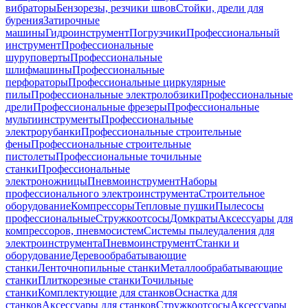
вибраторы
Бензорезы, резчики швов
Стойки, дрели для
бурения
Затирочные
машины
Гидроинструмент
Погрузчики
Профессиональный
инструмент
Профессиональные
шуруповерты
Профессиональные
шлифмашины
Профессиональные
перфораторы
Профессиональные циркулярные
пилы
Профессиональные электролобзики
Профессиональные
дрели
Профессиональные фрезеры
Профессиональные
мультиинструменты
Профессиональные
электрорубанки
Профессиональные строительные
фены
Профессиональные строительные
пистолеты
Профессиональные точильные
станки
Профессиональные
электроножницы
Пневмоинструмент
Наборы
профессионального электроинструмента
Строительное
оборудование
Компрессоры
Тепловые пушки
Пылесосы
профессиональные
Стружкоотсосы
Домкраты
Аксессуары для
компрессоров, пневмосистем
Системы пылеудаления для
электроинструмента
Пневмоинструмент
Станки и
оборудование
Деревообрабатывающие
станки
Ленточнопильные станки
Металлообрабатывающие
станки
Плиткорезные станки
Точильные
станки
Комплектующие для станков
Оснастка для
станков
Аксессуары для станков
Стружкоотсосы
Аксессуары