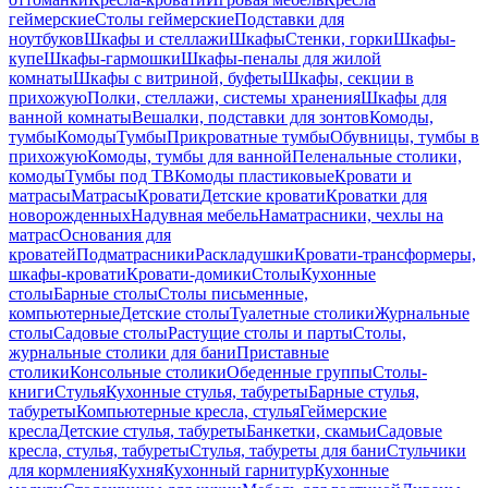
геймерские
Столы геймерские
Подставки для
ноутбуков
Шкафы и стеллажи
Шкафы
Стенки, горки
Шкафы-
купе
Шкафы-гармошки
Шкафы-пеналы для жилой
комнаты
Шкафы с витриной, буфеты
Шкафы, секции в
прихожую
Полки, стеллажи, системы хранения
Шкафы для
ванной комнаты
Вешалки, подставки для зонтов
Комоды,
тумбы
Комоды
Тумбы
Прикроватные тумбы
Обувницы, тумбы в
прихожую
Комоды, тумбы для ванной
Пеленальные столики,
комоды
Тумбы под ТВ
Комоды пластиковые
Кровати и
матрасы
Матрасы
Кровати
Детские кровати
Кроватки для
новорожденных
Надувная мебель
Наматрасники, чехлы на
матрас
Основания для
кроватей
Подматрасники
Раскладушки
Кровати-трансформеры,
шкафы-кровати
Кровати-домики
Столы
Кухонные
столы
Барные столы
Столы письменные,
компьютерные
Детские столы
Туалетные столики
Журнальные
столы
Садовые столы
Растущие столы и парты
Столы,
журнальные столики для бани
Приставные
столики
Консольные столики
Обеденные группы
Столы-
книги
Стулья
Кухонные стулья, табуреты
Барные стулья,
табуреты
Компьютерные кресла, стулья
Геймерские
кресла
Детские стулья, табуреты
Банкетки, скамьи
Садовые
кресла, стулья, табуреты
Стулья, табуреты для бани
Стульчики
для кормления
Кухня
Кухонный гарнитур
Кухонные