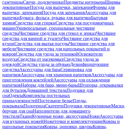
газетницы
Свечи, подсвечники
Предметы интерьера
Ширмы
декоративные
Посуда для выпечки, запекания
Формы для
выпечки, запекания
Посуда для запекания
Аксессуары для
выпечки
Бумага, фольга, рукава для выпечки
Бытовая
химия
Средства для стирки
Средства для посудомоечных
машин
Универсальные, специальные чистящие
средства
Чистящие средства для стекол и зеркал
Чистящие
средства для ванной и туалета
Чистящие средства для
кухни
Средства для мытья посуды
Чистящие средства для
мебели
Чистящие средства для напольных покрытий и
ковров
Средства для ухода за техникой
Освежители
воздуха
Средства от насекомых
Средства ухода за
одеждой
Средства ухода за обувью
Дезинфицирующие
средства
Аксессуары для бара
Сервировка для
напитков
Аксессуары для хранения напитков
Аксессуары для
приготовления коктейлей
Аксессуары для охлаждения
напитков
Наборы для бара, мини-бары
Штопоры, открывалки
для бутылок
Домашний текстиль
Подушки для
сна
Одеяла
Комплекты постельных
принадлежностей
Постельное белье
Пледы,
покрывала
Полотенца
Скатерти
Подушки декоративные
Маски,
беруши для сна
Наполнители для домашнего
текстиля
Ткани
Кухонные ножи, аксессуары
Ножи
Аксессуары
для кухонных ножей
Ножеточки и комплектующие
Ковры и
напольные покрытия
Ковры, циновки, шкуры
Ковры,