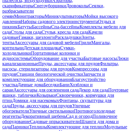
пылесосы, воздуходувки
Аэраторы,
скарификаторы
Снегоуборщики
Дровоколы
Сеялки,
разбрасыватели
семян
Минитракторы
Миникультиваторы
Мойки высокого
давления
Наборы садового электроинструмента
Отдых и
пикник
Батуты
Бассейны
Спа-бассейны
Комплекты мебели для
сада
Столы для сада
Стулья, кресла для сада
Качели
садовые
Гамаки, шезлонги
Раскладушки
Зонты,
тенты
Аксессуары для садовой мебели
Грили
Мангалы,
коптильни
Детская площадка
Сумки-
холодильники
Портативные колонки и
аудиосистемы
Оборудование для участка
Бытовые насосы
Люки
канализационные
Пруды, аксессуары для прудов
Фильтры,
насосы, стерилизаторы для прудов
Компрессоры для
прудов
Станции биологической очистки
Запчасти и
комплектующие для оборудования
Благоустройство
участка
Дачные дома
Беседки
Бани
Хозблоки и
сараи
Аксессуары для озеленения сада
Декор для сада
Почтовые
ящики, таблички
Козырьки
Скворечники, кормушки для
птиц
Домики для насекомых
Фонтаны, скульптуры для
сада
Пруды, аксессуары для прудов
Уличные
обогреватели
Уличные светильники
Противогололедные
реагенты
Декоративный щебень
Сад и огород
Поливочное
оборудование
Садовые опрыскиватели
Шланги для дома и
сада
Парники
Теплицы
Комплектующие для теплиц
Модульные