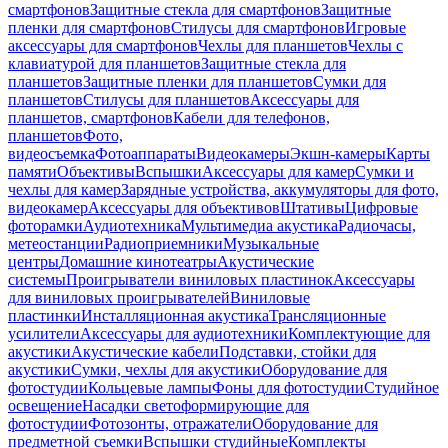
смартфонов
Защитные стекла для смартфонов
Защитные
пленки для смартфонов
Стилусы для смартфонов
Игровые
аксессуары для смартфонов
Чехлы для планшетов
Чехлы с
клавиатурой для планшетов
Защитные стекла для
планшетов
Защитные пленки для планшетов
Сумки для
планшетов
Стилусы для планшетов
Аксессуары для
планшетов, смартфонов
Кабели для телефонов,
планшетов
Фото,
видеосъемка
Фотоаппараты
Видеокамеры
Экшн-камеры
Карты
памяти
Объективы
Вспышки
Аксессуары для камер
Сумки и
чехлы для камер
Зарядные устройства, аккумуляторы для фото,
видеокамер
Аксессуары для объективов
Штативы
Цифровые
фоторамки
Аудиотехника
Мультимедиа акустика
Радиочасы,
метеостанции
Радиоприемники
Музыкальные
центры
Домашние кинотеатры
Акустические
системы
Проигрыватели виниловых пластинок
Аксессуары
для виниловых проигрывателей
Виниловые
пластинки
Инсталляционная акустика
Трансляционные
усилители
Аксессуары для аудиотехники
Комплектующие для
акустики
Акустические кабели
Подставки, стойки для
акустики
Сумки, чехлы для акустики
Оборудование для
фотостудии
Кольцевые лампы
Фоны для фотостудии
Студийное
освещение
Насадки светоформирующие для
фотостудии
Фотозонты, отражатели
Оборудование для
предметной съемки
Вспышки студийные
Комплекты