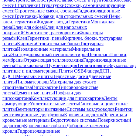
смеси
Шпатлевки
Штукатурки
Стяжки, самонивелирующие
смеси
Строительные смеси, составы
Гидроизоляционные
смеси
Грунтовки
Добавки для строительных смесей
Пены,
клеи, герметики
Жидкие гвозди
Герметики
Монтажная
пена
Клеи для обоев
Клеи для напольных
покрытий
Очистители, растворители
Фиксаторы
резьбы
Клеи
Герметики, пены
Кирпичи, блоки, тротуарная
плитка
Кирпичи
Строительные блоки
Тротуарная
плитка
Изоляционные материалы
Минеральная
вата
Экструдированный пенополистирол
Пенопласт
Пленки,
мембраны
Отражающая теплоизоляция
Гидроизоляционные
ленты
Поликарбонат
Шумоизоляция
Теплоизоляция
Звукоизоляц
плитные и пиломатериалы
Плиты OSB
Фанера
ДСП,
ЛДСП
Мебельные щиты
Террасные доски
Древесные
плиты
Пиломатериалы
Материалы для сухого
строительства
Гипсокартон
Гипсоволокнистые
листы
Цементные плиты
Профили для
гипсокартона
Комплектующие для гипсокартона
Ленты
армирующие
Уплотнительные ленты
Гипсовые и цементные
плиты
Вентиляторы вытяжные
Системы воздуховодов
Решетки
вентиляционные, диффузоры
Кровля и водосток
Черепица и
кровельные материалы
Водосточные системы
Поверхностный
водоотвод
Кровельные софиты
Доборные элементы
кровли
Гидроизоляционные