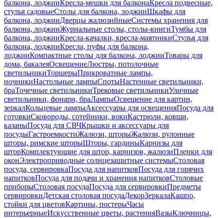
балкона, лоджии
Кресла-мешки для балкона
Кресла подвесные,
стулья садовые
Столы для балкона, лоджии
Шкафы для
балкона, лоджии
Дверцы жалюзийные
Системы хранения для
балкона, лоджии
Журнальные столы, столы-книги
Тумбы для
балкона, лоджии
Кресла-качалки, кресла-маятники
Стулья для
балкона, лоджии
Кресла, пуфы для балкона,
лоджии
Компактные столы для балкона, лоджии
Товары для
дома, бакалея
Освещение
Люстры, потолочные
светильники
Торшеры
Прикроватные лампы,
ночники
Настольные лампы
Споты
Настенные светильники,
бра
Точечные светильники
Трековые светильники
Уличные
светильники, фонари, бра
Лампы
Освещение для картин,
зеркал
Кольцевые лампы
Аксессуары для освещения
Посуда для
готовки
Сковороды, сотейники, воки
Кастрюли, ковши,
казаны
Посуда для СВЧ
Крышки и аксессуары для
посуды
Гастроемкости
Жалюзи, шторы
Жалюзи, рулонные
шторы, римские шторы
Шторы, гардины
Карнизы для
штор
Комплектующие для штор, карнизов, жалюзи
Пленки для
окон
Электроприводные солнцезащитные системы
Столовая
посуда, сервировка
Посуда для напитков
Посуда для горячих
напитков
Посуда для подачи и хранения напитков
Столовые
приборы
Столовая посуда
Посуда для сервировки
Предметы
сервировки
Детская столовая посуда
Декор
Зеркала
Кашпо,
стойки для цветов
Картины, постеры
Часы
интерьерные
Искусственные цветы, растения
Вазы
Ключницы,