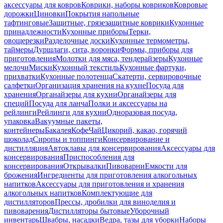
аксессуары для ковров
Коврики, наборы ковриков
Ковровые
дорожки
Циновки
Покрытия напольные
тафтинговые
Защитные, грязезащитные коврики
Кухонные
принадлежности
Кухонные приборы
Терки,
овощерезки
Разделочные доски
Кухонные термометры,
таймеры
Дуршлаги, сита, воронки
Формы, приборы для
приготовления
Молотки для мяса, тендерайзеры
Кухонные
мелочи
Миски
Кухонный текстиль
Кухонные фартуки,
прихватки
Кухонные полотенца
Скатерти, сервировочные
салфетки
Организация хранения на кухне
Посуда для
хранения
Органайзеры для кухни
Органайзеры для
специй
Посуда для ланча
Полки и аксессуары на
рейлинги
Рейлинги для кухни
Одноразовая посуда,
упаковка
Вакуумные пакеты,
контейнеры
Бакалея
Кофе
Чай
Цикорий, какао, горячий
шоколад
Сиропы и топпинги
Консервирование и
дистилляция
Автоклавы для консервирования
Аксессуары для
консервирования
Приспособления для
консервирования
Открывалки
Пивоварни
Емкости для
брожения
Ингредиенты для приготовления алкогольных
напитков
Аксессуары для приготовления и хранения
алкогольных напитков
Комплектующие для
дистилляторов
Прессы, дробилки для виноделия и
пивоварения
Дистилляторы бытовые
Уборочный
инвентарь
Швабры, насадки
Ведра, тазы для уборки
Наборы