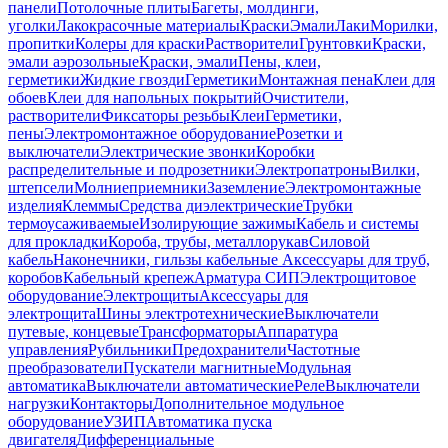
панели
Потолочные плиты
Багеты, молдинги,
уголки
Лакокрасочные материалы
Краски
Эмали
Лаки
Морилки,
пропитки
Колеры для краски
Растворители
Грунтовки
Краски,
эмали аэрозольные
Краски, эмали
Пены, клеи,
герметики
Жидкие гвозди
Герметики
Монтажная пена
Клеи для
обоев
Клеи для напольных покрытий
Очистители,
растворители
Фиксаторы резьбы
Клеи
Герметики,
пены
Электромонтажное оборудование
Розетки и
выключатели
Электрические звонки
Коробки
распределительные и подрозетники
Электропатроны
Вилки,
штепсели
Молниеприемники
Заземление
Электромонтажные
изделия
Клеммы
Средства диэлектрические
Трубки
термоусаживаемые
Изолирующие зажимы
Кабель и системы
для прокладки
Короба, трубы, металлорукав
Силовой
кабель
Наконечники, гильзы кабельные
Аксессуары для труб,
коробов
Кабельный крепеж
Арматура СИП
Электрощитовое
оборудование
Электрощиты
Аксессуары для
электрощита
Шины электротехнические
Выключатели
путевые, концевые
Трансформаторы
Аппаратура
управления
Рубильники
Предохранители
Частотные
преобразователи
Пускатели магнитные
Модульная
автоматика
Выключатели автоматические
Реле
Выключатели
нагрузки
Контакторы
Дополнительное модульное
оборудование
УЗИП
Автоматика пуска
двигателя
Дифференциальные