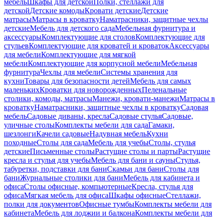
мебель
Шкафы для детской
Полки, стеллажи для
детской
Детские комоды
Кровати детские
Детские
матрасы
Матрасы в кроватку
Наматрасники, защитные чехлы
детские
Мебель для детского сада
Мебельная фурнитура и
аксессуары
Комплектующие для столов
Комплектующие для
стульев
Комплектующие для кроватей и кроваток
Аксессуары
для мебели
Комплектующие для мягкой
мебели
Комплектующие для корпусной мебели
Мебельная
фурнитура
Чехлы для мебели
Системы хранения для
кухни
Товары для безопасности детей
Мебель для самых
маленьких
Кроватки для новорожденных
Пеленальные
столики, комоды, матрасы
Манежи, кровати-манежи
Матрасы в
кроватку
Наматрасники, защитные чехлы в кроватку
Садовая
мебель
Садовые диваны, кресла
Садовые стулья
Садовые,
уличные столы
Комплекты мебели для сада
Гамаки,
шезлонги
Качели садовые
Надувная мебель
Кухни
походные
Столы для сада
Мебель для учебы
Столы, стулья
детские
Письменные столы
Растущие столы и парты
Растущие
кресла и стулья для учебы
Мебель для бани и сауны
Стулья,
табуретки, подставки для бани
Скамьи для бани
Столы для
бани
Журнальные столики для бани
Мебель для кабинета и
офиса
Столы офисные, компьютерные
Кресла, стулья для
офиса
Мягкая мебель для офиса
Шкафы офисные
Стеллажи,
полки для документов
Офисные тумбы
Комплекты мебели для
кабинета
Мебель для лоджии и балкона
Комплекты мебели для