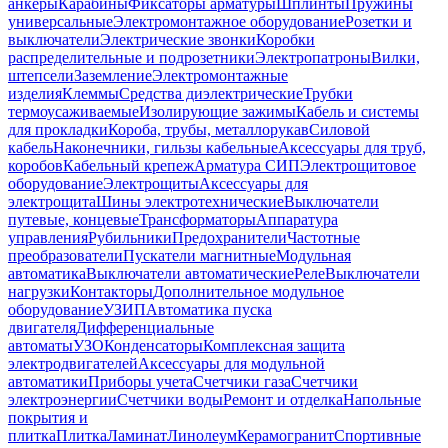
анкеры
Карабины
Фиксаторы арматуры
Шплинты
Пружины
универсальные
Электромонтажное оборудование
Розетки и
выключатели
Электрические звонки
Коробки
распределительные и подрозетники
Электропатроны
Вилки,
штепсели
Заземление
Электромонтажные
изделия
Клеммы
Средства диэлектрические
Трубки
термоусаживаемые
Изолирующие зажимы
Кабель и системы
для прокладки
Короба, трубы, металлорукав
Силовой
кабель
Наконечники, гильзы кабельные
Аксессуары для труб,
коробов
Кабельный крепеж
Арматура СИП
Электрощитовое
оборудование
Электрощиты
Аксессуары для
электрощита
Шины электротехнические
Выключатели
путевые, концевые
Трансформаторы
Аппаратура
управления
Рубильники
Предохранители
Частотные
преобразователи
Пускатели магнитные
Модульная
автоматика
Выключатели автоматические
Реле
Выключатели
нагрузки
Контакторы
Дополнительное модульное
оборудование
УЗИП
Автоматика пуска
двигателя
Дифференциальные
автоматы
УЗО
Конденсаторы
Комплексная защита
электродвигателей
Аксессуары для модульной
автоматики
Приборы учета
Счетчики газа
Счетчики
электроэнергии
Счетчики воды
Ремонт и отделка
Напольные
покрытия и
плитка
Плитка
Ламинат
Линолеум
Керамогранит
Спортивные