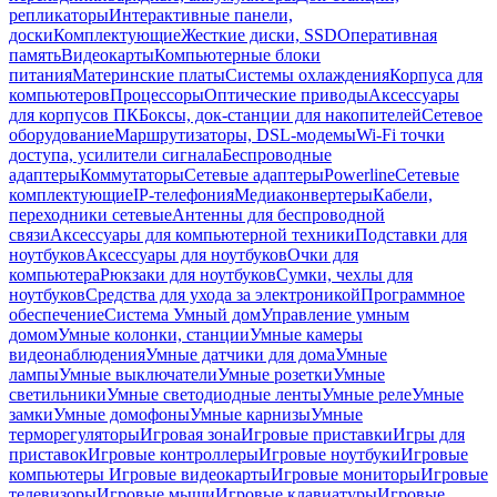
репликаторы
Интерактивные панели,
доски
Комплектующие
Жесткие диски, SSD
Оперативная
память
Видеокарты
Компьютерные блоки
питания
Материнские платы
Системы охлаждения
Корпуса для
компьютеров
Процессоры
Оптические приводы
Аксессуары
для корпусов ПК
Боксы, док-станции для накопителей
Сетевое
оборудование
Маршрутизаторы, DSL-модемы
Wi-Fi точки
доступа, усилители сигнала
Беспроводные
адаптеры
Коммутаторы
Сетевые адаптеры
Powerline
Сетевые
комплектующие
IP-телефония
Медиаконвертеры
Кабели,
переходники сетевые
Антенны для беспроводной
связи
Аксессуары для компьютерной техники
Подставки для
ноутбуков
Аксессуары для ноутбуков
Очки для
компьютера
Рюкзаки для ноутбуков
Сумки, чехлы для
ноутбуков
Средства для ухода за электроникой
Программное
обеспечение
Система Умный дом
Управление умным
домом
Умные колонки, станции
Умные камеры
видеонаблюдения
Умные датчики для дома
Умные
лампы
Умные выключатели
Умные розетки
Умные
светильники
Умные светодиодные ленты
Умные реле
Умные
замки
Умные домофоны
Умные карнизы
Умные
терморегуляторы
Игровая зона
Игровые приставки
Игры для
приставок
Игровые контроллеры
Игровые ноутбуки
Игровые
компьютеры
Игровые видеокарты
Игровые мониторы
Игровые
телевизоры
Игровые мыши
Игровые клавиатуры
Игровые