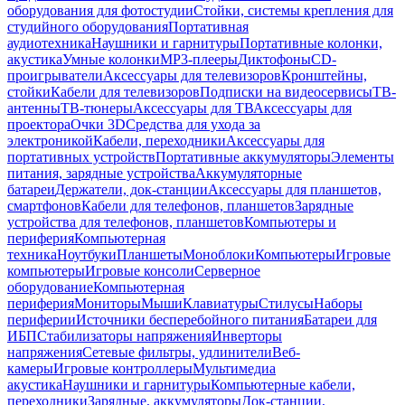
оборудования для фотостудии
Стойки, системы крепления для
студийного оборудования
Портативная
аудиотехника
Наушники и гарнитуры
Портативные колонки,
акустика
Умные колонки
MP3-плееры
Диктофоны
CD-
проигрыватели
Аксессуары для телевизоров
Кронштейны,
стойки
Кабели для телевизоров
Подписки на видеосервисы
ТВ-
антенны
ТВ-тюнеры
Аксессуары для ТВ
Аксессуары для
проектора
Очки 3D
Средства для ухода за
электроникой
Кабели, переходники
Аксессуары для
портативных устройств
Портативные аккумуляторы
Элементы
питания, зарядные устройства
Аккумуляторные
батареи
Держатели, док-станции
Аксессуары для планшетов,
смартфонов
Кабели для телефонов, планшетов
Зарядные
устройства для телефонов, планшетов
Компьютеры и
периферия
Компьютерная
техника
Ноутбуки
Планшеты
Моноблоки
Компьютеры
Игровые
компьютеры
Игровые консоли
Серверное
оборудование
Компьютерная
периферия
Мониторы
Мыши
Клавиатуры
Стилусы
Наборы
периферии
Источники бесперебойного питания
Батареи для
ИБП
Стабилизаторы напряжения
Инверторы
напряжения
Сетевые фильтры, удлинители
Веб-
камеры
Игровые контроллеры
Мультимедиа
акустика
Наушники и гарнитуры
Компьютерные кабели,
переходники
Зарядные, аккумуляторы
Док-станции,