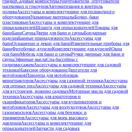
грядки
Садовые компостеры
Уничтожители, отпугиватели
насекомых и грызунов
Автоматизация и контроль
полива
Аксессуары и комплектующие для поливочного
оборудования
Укрывные материалы
Бочки, баки
пластиковые
Аксессуары и комплектующие для
опрыскивателей
Шланги для опрыскивателей
Товары для
бани
Бани
Сауны
Двери для бани и сауны
Бондарные
изделия
Банные принадлежности
Аксессуары для
бани
Оснащение и декор для бани
Измерительные приборы для
бани
Фитобочки, купели
Комплектующие для купелей
Окна
для бани
Мебель для бани и сауны
Ручки дверные для бани и
сауны
Эфирные масла
Спа-бассейны с
гидромассажем
Аксессуары и комплектующие для садовой
техники
Навесное оборудование
Двигатели для
мотоблоков
Прицепы для мотоблоков,
минитракторов
Аксессуары для газонной техники
Аксессуары
для цепных пил
Аксессуары для садовой техники
Аксессуары
для кусторезов, ножниц садовых
Моторные масла для садовой
техники
Аксессуары для аэратоторов и
скарификаторов
Аксессуары для культиваторов и
мотоблоков
Аксессуары для воздуходувок
Аксессуары для
газонокосилок
Аксессуары для бензокос и
триммеров
Аксессуары для моек высокого
давления
Аксессуары и комплектующие для
опрыскивателей
Запчасти для садовых