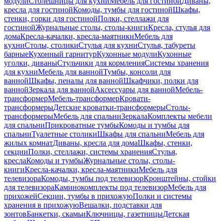
модули
Столешницы для кухни
Мебель для гостиной
Диваны,
кресла для гостиной
Комоды, тумбы для гостиной
Шкафы,
стенки, горки для гостиной
Полки, стеллажи для
гостиной
Журнальные столы, столы-книги
Кресла, стулья для
дома
Кресла-качалки, кресла-маятники
Мебель для
кухни
Столы, столики
Стулья для кухни
Стулья, табуреты
барные
Кухонный гарнитур
Кухонные модули
Кухонные
уголки, диваны
Стульчики для кормления
Системы хранения
для кухни
Мебель для ванной
Тумбы, консоли для
ванной
Шкафы, пеналы для ванной
Шкафчики, полки для
ванной
Зеркала для ванной
Аксессуары для ванной
Мебель-
трансформер
Мебель-трансформер
Кровати-
трансформеры
Детские кроватки-трансформеры
Столы-
трансформеры
Мебель для спальни
Зеркала
Комплекты мебели
для спальни
Прикроватные тумбы
Комоды и тумбы для
спальни
Туалетные столики
Шкафы для спальни
Мебель для
жилых комнат
Диваны, кресла для дома
Шкафы, стенки,
секции
Полки, стеллажи, системы хранения
Стулья,
кресла
Комоды и тумбы
Журнальные столы, столы-
книги
Кресла-качалки, кресла-маятники
Мебель для
телевизора
Комоды, тумбы под телевизор
Кронштейны, стойки
для телевизора
Каминокомплекты под телевизор
Мебель для
прихожей
Секции, тумбы в прихожую
Полки и системы
хранения в прихожую
Вешалки, подставки для
зонтов
Банкетки, скамьи
Ключницы, газетницы
Детская