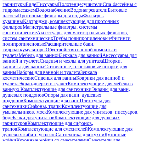
гарнитуры
Биде
Писсуары
Полотенцесушители
Спа-бассейны с
гидромассажем
Водоснабжение
Водонагреватели
Бытовые
насосы
Проточные фильтры для воды
Фильтры-
кувшины
Картриджи, комплектующие для проточных
фильтров
Магистральные фильтры, системы
сантехнические
Аксессуары для магистральных фильтров,
систем сантехнических
Трубы полипропиленовые
Фитинги
полипропиленовые
Расширительные баки,
гидроаккумуляторы
Обустройство ванной комнаты и
туалета
Мебель для ванной
Зеркала для ванной
Аксессуары для
ванной и туалета
Сиденья и чехлы для унитаза
Шторки,
карнизы для ванны
Стеклянные, пластиковые шторки для
ванны
Наборы для ванной и туалета
Зеркала
косметические
Сиденья для ванны
Коврики для ванной и
туалета
Экран-дверки в туалет
Комплектующие для мебели в
ванную
Комплектующие для сантехники
Экраны для ванн,
душевых поддонов
Опоры для ванн, душевых
поддонов
Комплектующие для ванн
Плинтусы для
сантехники
Сифоны, трапы
Комплектующие для
умывальников, моек
Комплектующие для унитазов, писсуаров,
биде
Бачки для унитазов
Комплектующие для душевых
гарнитуров
Комплектующие для сифонов,
трапов
Комплектующие для смесителей
Комплектующие для
душевых кабин, уголков
Сантехника для кухни
Кухонные
мойки
Кухонные мойки со смесителями
Смесители для