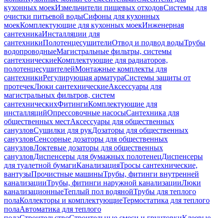
кухонных моек
Измельчители пищевых отходов
Системы для
очистки питьевой воды
Сифоны для кухонных
моек
Комплектующие для кухонных моек
Инженерная
сантехника
Инсталляции для
сантехники
Полотенцесушители
Отвод и подвод воды
Трубы
водопроводные
Магистральные фильтры, системы
сантехнические
Комплектующие для радиаторов,
полотенцесушителей
Монтажные комплекты для
сантехники
Регулирующая арматура
Системы защиты от
протечек
Люки сантехнические
Аксессуары для
магистральных фильтров, систем
сантехнических
Фитинги
Комплектующие для
инсталляций
Опрессовочные насосы
Сантехника для
общественных мест
Аксессуары для общественных
санузлов
Сушилки для рук
Дозаторы для общественных
санузлов
Сенсорные дозаторы для общественных
санузлов
Локтевые дозаторы для общественных
санузлов
Диспенсеры для бумажных полотенец
Диспенсеры
для туалетной бумаги
Канализация
Тросы сантехнические,
вантузы
Прочистные машины
Трубы, фитинги внутренней
канализации
Трубы, фитинги наружной канализации
Люки
канализационные
Теплый пол водяной
Трубы для теплого
пола
Коллекторы и комплектующие
Термостатика для теплого
пола
Автоматика для теплого
пола
Строительство
Строительные смеси и грунтовки
Клеевые