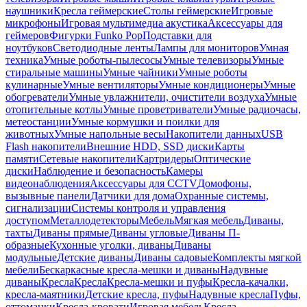
наушники
Кресла геймерские
Столы геймерские
Игровые
микрофоны
Игровая мультимедиа акустика
Аксессуары для
геймеров
Фигурки Funko Pop
Подставки для
ноутбуков
Светодиодные ленты
Лампы для мониторов
Умная
техника
Умные роботы-пылесосы
Умные телевизоры
Умные
стиральные машины
Умные чайники
Умные роботы
кулинарные
Умные вентиляторы
Умные кондиционеры
Умные
обогреватели
Умные увлажнители, очистители воздуха
Умные
отопительные котлы
Умные проветриватели
Умные радиочасы,
метеостанции
Умные кормушки и поилки для
животных
Умные напольные весы
Накопители данных
USB
Flash накопители
Внешние HDD, SSD диски
Карты
памяти
Сетевые накопители
Картридеры
Оптические
диски
Наблюдение и безопасность
Камеры
видеонаблюдения
Аксессуары для CCTV
Домофоны,
вызывные панели
Датчики для дома
Охранные системы,
сигнализации
Системы контроля и управления
доступом
Металлодетекторы
Мебель
Мягкая мебель
Диваны,
тахты
Диваны прямые
Диваны угловые
Диваны П-
образные
Кухонные уголки, диваны
Диваны
модульные
Детские диваны
Диваны садовые
Комплекты мягкой
мебели
Бескаркасные кресла-мешки и диваны
Надувные
диваны
Кресла
Кресла
Кресла-мешки и пуфы
Кресла-качалки,
кресла-маятники
Детские кресла, пуфы
Надувные кресла
Пуфы,
оттоманки
Кресла-кровати
Игровая мебель
Кресла