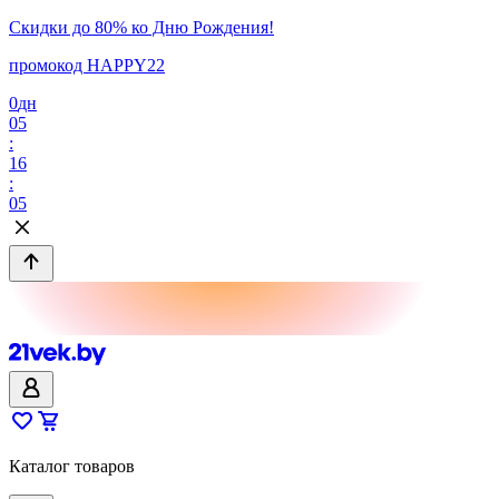
Скидки до 80% ко Дню Рождения!
промокод HAPPY22
0
дн
05
:
16
:
05
Каталог товаров