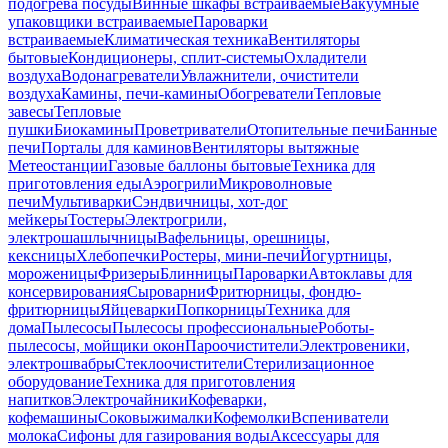
подогрева посуды
Винные шкафы встраиваемые
Вакуумные
упаковщики встраиваемые
Пароварки
встраиваемые
Климатическая техника
Вентиляторы
бытовые
Кондиционеры, сплит-системы
Охладители
воздуха
Водонагреватели
Увлажнители, очистители
воздуха
Камины, печи-камины
Обогреватели
Тепловые
завесы
Тепловые
пушки
Биокамины
Проветриватели
Отопительные печи
Банные
печи
Порталы для каминов
Вентиляторы вытяжные
Метеостанции
Газовые баллоны бытовые
Техника для
приготовления еды
Аэрогрили
Микроволновые
печи
Мультиварки
Сэндвичницы, хот-дог
мейкеры
Тостеры
Электрогрили,
электрошашлычницы
Вафельницы, орешницы,
кексницы
Хлебопечки
Ростеры, мини-печи
Йогуртницы,
мороженицы
Фризеры
Блинницы
Пароварки
Автоклавы для
консервирования
Сыроварни
Фритюрницы, фондю-
фритюрницы
Яйцеварки
Попкорницы
Техника для
дома
Пылесосы
Пылесосы профессиональные
Роботы-
пылесосы, мойщики окон
Пароочистители
Электровеники,
электрошвабры
Стеклоочистители
Стерилизационное
оборудование
Техника для приготовления
напитков
Электрочайники
Кофеварки,
кофемашины
Соковыжималки
Кофемолки
Вспениватели
молока
Сифоны для газирования воды
Аксессуары для