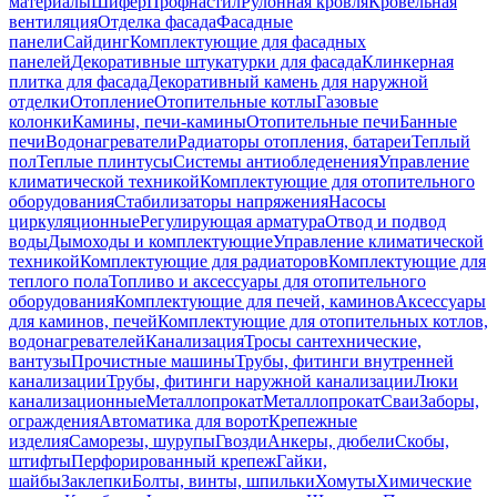
материалы
Шифер
Профнастил
Рулонная кровля
Кровельная
вентиляция
Отделка фасада
Фасадные
панели
Сайдинг
Комплектующие для фасадных
панелей
Декоративные штукатурки для фасада
Клинкерная
плитка для фасада
Декоративный камень для наружной
отделки
Отопление
Отопительные котлы
Газовые
колонки
Камины, печи-камины
Отопительные печи
Банные
печи
Водонагреватели
Радиаторы отопления, батареи
Теплый
пол
Теплые плинтусы
Системы антиобледенения
Управление
климатической техникой
Комплектующие для отопительного
оборудования
Стабилизаторы напряжения
Насосы
циркуляционные
Регулирующая арматура
Отвод и подвод
воды
Дымоходы и комплектующие
Управление климатической
техникой
Комплектующие для радиаторов
Комплектующие для
теплого пола
Топливо и аксессуары для отопительного
оборудования
Комплектующие для печей, каминов
Аксессуары
для каминов, печей
Комплектующие для отопительных котлов,
водонагревателей
Канализация
Тросы сантехнические,
вантузы
Прочистные машины
Трубы, фитинги внутренней
канализации
Трубы, фитинги наружной канализации
Люки
канализационные
Металлопрокат
Металлопрокат
Сваи
Заборы,
ограждения
Автоматика для ворот
Крепежные
изделия
Саморезы, шурупы
Гвозди
Анкеры, дюбели
Скобы,
штифты
Перфорированный крепеж
Гайки,
шайбы
Заклепки
Болты, винты, шпильки
Хомуты
Химические