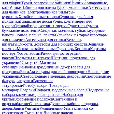
для уборки
Турки, заварочные чайники
Чайники заварочные,
кофейники
Чайники для плиты
Турки, молочники
Аксессуары
для чайников, электрочайников
Фильтры-
кувшины
Хозяйственные товары
Сушилки для белья,
прищепки
Гладильные доски
Урны, контейнеры для
мусора
Органайзеры, корзины, ящики
Туалетная бумага,
бумажные полотенца
Салфетки, мочалки, губки, мусорные
пакеты
Фольга, пленка, пакеты
Упаковочная тара
Аксессуары
для глажения
Аксессуары для стирки
Веревки,
шпагаты
Емкости, дозаторы для моющих средств
Вешалки-
плечики
Мешки хозяйственные
Сувениры
Копилки
Картины,
постеры
Фотоальбомы
Рамки для фотографий,
картин
Предметы интерьера
Шкатулки, подставки для
украшений
Статуэтки
Магниты
сувенирные
Иконы
Праздничный декор
Товары для
праздника
Елки
Аксессуары для елей новогодних
Новогодние
украшения
Светодиодные гирлянды, декорации
Светодиодные
фигуры, игрушки
Временные
татуировки
Фотобутафория
Товары для
маскарада
Подарки
Подарки, подарочные наборы
Подарочные
наборы косметики для лица и тела
Наборы для
бритья
Оформление подарков
Сантехника и
водоснабжение
Сантехника
Душевые кабины, поддоны,
двери
Ванны
Унитазы
Умывальники
Умывальники со
смесителями
Смесители
Душевые панели,