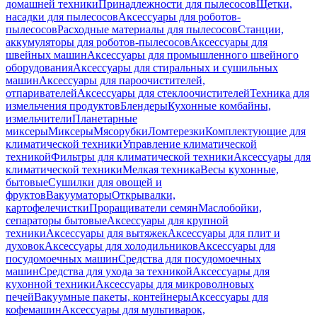
домашней техники
Принадлежности для пылесосов
Щетки,
насадки для пылесосов
Аксессуары для роботов-
пылесосов
Расходные материалы для пылесосов
Станции,
аккумуляторы для роботов-пылесосов
Аксессуары для
швейных машин
Аксессуары для промышленного швейного
оборудования
Аксессуары для стиральных и сушильных
машин
Аксессуары для пароочистителей,
отпаривателей
Аксессуары для стеклоочистителей
Техника для
измельчения продуктов
Блендеры
Кухонные комбайны,
измельчители
Планетарные
миксеры
Миксеры
Мясорубки
Ломтерезки
Комплектующие для
климатической техники
Управление климатической
техникой
Фильтры для климатической техники
Аксессуары для
климатической техники
Мелкая техника
Весы кухонные,
бытовые
Сушилки для овощей и
фруктов
Вакууматоры
Открывалки,
картофелечистки
Проращиватели семян
Маслобойки,
сепараторы бытовые
Аксессуары для крупной
техники
Аксессуары для вытяжек
Аксессуары для плит и
духовок
Аксессуары для холодильников
Аксессуары для
посудомоечных машин
Средства для посудомоечных
машин
Средства для ухода за техникой
Аксессуары для
кухонной техники
Аксессуары для микроволновых
печей
Вакуумные пакеты, контейнеры
Аксессуары для
кофемашин
Аксессуары для мультиварок,