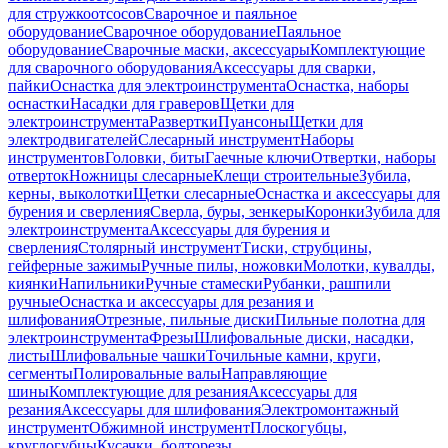
для стружкоотсосов
Сварочное и паяльное
оборудование
Сварочное оборудование
Паяльное
оборудование
Сварочные маски, аксессуары
Комплектующие
для сварочного оборудования
Аксессуары для сварки,
пайки
Оснастка для электроинструмента
Оснастка, наборы
оснастки
Насадки для граверов
Щетки для
электроинструмента
Развертки
Пуансоны
Щетки для
электродвигателей
Слесарный инструмент
Наборы
инструментов
Головки, биты
Гаечные ключи
Отвертки, наборы
отверток
Ножницы слесарные
Клещи строительные
Зубила,
керны, выколотки
Щетки слесарные
Оснастка и аксессуары для
бурения и сверления
Сверла, буры, зенкеры
Коронки
Зубила для
электроинструмента
Аксессуары для бурения и
сверления
Столярный инструмент
Тиски, струбцины,
гейферные зажимы
Ручные пилы, ножовки
Молотки, кувалды,
киянки
Напильники
Ручные стамески
Рубанки, рашпили
ручные
Оснастка и аксессуары для резания и
шлифования
Отрезные, пильные диски
Пильные полотна для
электроинструмента
Фрезы
Шлифовальные диски, насадки,
листы
Шлифовальные чашки
Точильные камни, круги,
сегменты
Полировальные валы
Направляющие
шины
Комплектующие для резания
Аксессуары для
резания
Аксессуары для шлифования
Электромонтажный
инструмент
Обжимной инструмент
Плоскогубцы,
круглогубцы
Кусачки, болторезы,