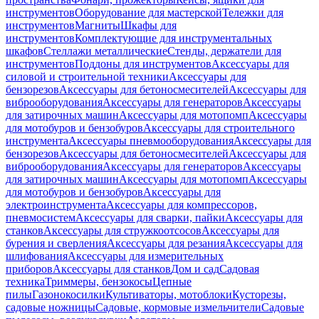
инструментов
Оборудование для мастерской
Тележки для
инструментов
Магниты
Шкафы для
инструментов
Комплектующие для инструментальных
шкафов
Стеллажи металлические
Стенды, держатели для
инструментов
Поддоны для инструментов
Аксессуары для
силовой и строительной техники
Аксессуары для
бензорезов
Аксессуары для бетоносмесителей
Аксессуары для
виброоборудования
Аксессуары для генераторов
Аксессуары
для затирочных машин
Аксессуары для мотопомп
Аксессуары
для мотобуров и бензобуров
Аксессуары для строительного
инструмента
Аксессуары пневмооборудования
Аксессуары для
бензорезов
Аксессуары для бетоносмесителей
Аксессуары для
виброоборудования
Аксессуары для генераторов
Аксессуары
для затирочных машин
Аксессуары для мотопомп
Аксессуары
для мотобуров и бензобуров
Аксессуары для
электроинструмента
Аксессуары для компрессоров,
пневмосистем
Аксессуары для сварки, пайки
Аксессуары для
станков
Аксессуары для стружкоотсосов
Аксессуары для
бурения и сверления
Аксессуары для резания
Аксессуары для
шлифования
Аксессуары для измерительных
приборов
Аксессуары для станков
Дом и сад
Садовая
техника
Триммеры, бензокосы
Цепные
пилы
Газонокосилки
Культиваторы, мотоблоки
Кусторезы,
садовые ножницы
Садовые, кормовые измельчители
Садовые