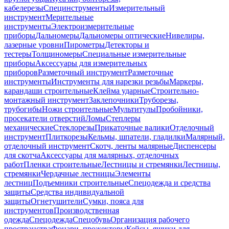
кабелерезы
Специнструменты
Измерительный
инструмент
Мерительные
инструменты
Электроизмерительные
приборы
Дальномеры
Дальномеры оптические
Нивелиры,
лазерные уровни
Пирометры
Детекторы и
тестеры
Толщиномеры
Специальные измерительные
приборы
Аксессуары для измерительных
приборов
Разметочный инструмент
Разметочные
инструменты
Инструменты для нарезки резьбы
Маркеры,
карандаши строительные
Клейма ударные
Строительно-
монтажный инструмент
Заклепочники
Труборезы,
трубогибы
Ножи строительные
Мультитулы
Пробойники,
просекатели отверстий
Ломы
Степлеры
механические
Стеклорезы
Прикаточные валики
Отделочный
инструмент
Плиткорезы
Кельмы, шпатели, гладилки
Малярный,
отделочный инструмент
Скотч, ленты малярные
Диспенсеры
для скотча
Аксессуары для малярных, отделочных
работ
Пленки строительные
Лестницы и стремянки
Лестницы,
стремянки
Чердачные лестницы
Элементы
лестниц
Подъемники строительные
Спецодежда и средства
защиты
Средства индивидуальной
защиты
Огнетушители
Сумки, пояса для
инструментов
Производственная
одежда
Спецодежда
Спецобувь
Организация рабочего
пространства
Фонари, прожекторы
Кейсы, ящики для