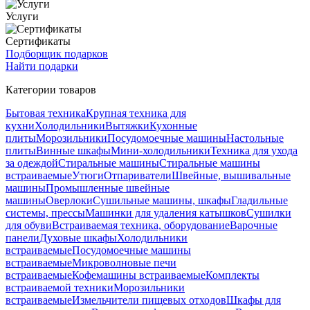
Услуги
Сертификаты
Подборщик подарков
Найти подарки
Категории товаров
Бытовая техника
Крупная техника для
кухни
Холодильники
Вытяжки
Кухонные
плиты
Морозильники
Посудомоечные машины
Настольные
плиты
Винные шкафы
Мини-холодильники
Техника для ухода
за одеждой
Стиральные машины
Стиральные машины
встраиваемые
Утюги
Отпариватели
Швейные, вышивальные
машины
Промышленные швейные
машины
Оверлоки
Сушильные машины, шкафы
Гладильные
системы, прессы
Машинки для удаления катышков
Сушилки
для обуви
Встраиваемая техника, оборудование
Варочные
панели
Духовые шкафы
Холодильники
встраиваемые
Посудомоечные машины
встраиваемые
Микроволновые печи
встраиваемые
Кофемашины встраиваемые
Комплекты
встраиваемой техники
Морозильники
встраиваемые
Измельчители пищевых отходов
Шкафы для