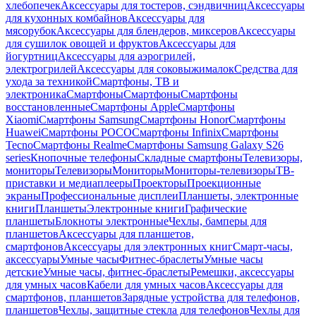
хлебопечек
Аксессуары для тостеров, сэндвичниц
Аксессуары
для кухонных комбайнов
Аксессуары для
мясорубок
Аксессуары для блендеров, миксеров
Аксессуары
для сушилок овощей и фруктов
Аксессуары для
йогуртниц
Аксессуары для аэрогрилей,
электрогрилей
Аксессуары для соковыжималок
Средства для
ухода за техникой
Смартфоны, ТВ и
электроника
Смартфоны
Смартфоны
Смартфоны
восстановленные
Смартфоны Apple
Смартфоны
Xiaomi
Смартфоны Samsung
Смартфоны Honor
Смартфоны
Huawei
Смартфоны POCO
Смартфоны Infinix
Смартфоны
Tecno
Смартфоны Realme
Смартфоны Samsung Galaxy S26
series
Кнопочные телефоны
Складные смартфоны
Телевизоры,
мониторы
Телевизоры
Мониторы
Мониторы-телевизоры
ТВ-
приставки и медиаплееры
Проекторы
Проекционные
экраны
Профессиональные дисплеи
Планшеты, электронные
книги
Планшеты
Электронные книги
Графические
планшеты
Блокноты электронные
Чехлы, бамперы для
планшетов
Аксессуары для планшетов,
смартфонов
Аксессуары для электронных книг
Смарт-часы,
аксессуары
Умные часы
Фитнес-браслеты
Умные часы
детские
Умные часы, фитнес-браслеты
Ремешки, аксессуары
для умных часов
Кабели для умных часов
Аксессуары для
смартфонов, планшетов
Зарядные устройства для телефонов,
планшетов
Чехлы, защитные стекла для телефонов
Чехлы для