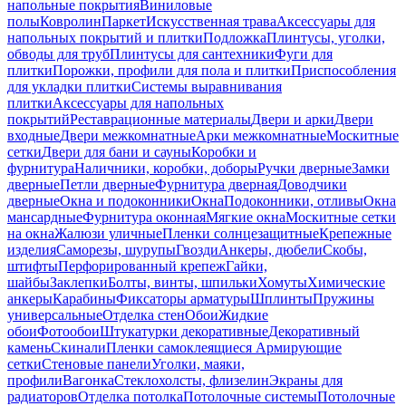
напольные покрытия
Виниловые
полы
Ковролин
Паркет
Искусственная трава
Аксессуары для
напольных покрытий и плитки
Подложка
Плинтусы, уголки,
обводы для труб
Плинтусы для сантехники
Фуги для
плитки
Порожки, профили для пола и плитки
Приспособления
для укладки плитки
Системы выравнивания
плитки
Аксессуары для напольных
покрытий
Реставрационные материалы
Двери и арки
Двери
входные
Двери межкомнатные
Арки межкомнатные
Москитные
сетки
Двери для бани и сауны
Коробки и
фурнитура
Наличники, коробки, доборы
Ручки дверные
Замки
дверные
Петли дверные
Фурнитура дверная
Доводчики
дверные
Окна и подоконники
Окна
Подоконники, отливы
Окна
мансардные
Фурнитура оконная
Мягкие окна
Москитные сетки
на окна
Жалюзи уличные
Пленки солнцезащитные
Крепежные
изделия
Саморезы, шурупы
Гвозди
Анкеры, дюбели
Скобы,
штифты
Перфорированный крепеж
Гайки,
шайбы
Заклепки
Болты, винты, шпильки
Хомуты
Химические
анкеры
Карабины
Фиксаторы арматуры
Шплинты
Пружины
универсальные
Отделка стен
Обои
Жидкие
обои
Фотообои
Штукатурки декоративные
Декоративный
камень
Скинали
Пленки самоклеящиеся
Армирующие
сетки
Стеновые панели
Уголки, маяки,
профили
Вагонка
Стеклохолсты, флизелин
Экраны для
радиаторов
Отделка потолка
Потолочные системы
Потолочные