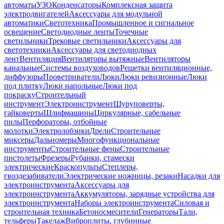
автоматы
УЗО
Конденсаторы
Комплексная защита
электродвигателей
Аксессуары для модульной
автоматики
Светотехника
Промышленное и сигнальное
освещение
Светодиодные ленты
Точечные
светильники
Трековые светильники
Аксессуары для
светотехники
Аксессуары для светодиодных
лент
Вентиляция
Вентиляторы вытяжные
Вентиляторы
канальные
Системы воздуховодов
Решетки вентиляционные,
диффузоры
Проветриватели
Люки
Люки ревизионные
Люки
под плитку
Люки напольные
Люки под
покраску
Строительный
инструмент
Электроинструмент
Шуруповерты,
гайковерты
Шлифмашины
Циркулярные, сабельные
пилы
Перфораторы, отбойные
молотки
Электролобзики
Дрели
Строительные
миксеры
Дальномеры
Многофункциональные
инструменты
Строительные фены
Строительные
пистолеты
Фрезеры
Рубанки, стамески
электрические
Краскопульты
Степлеры,
гвоздезабиватели
Электрические ножницы, резаки
Насадки для
электроинструмента
Аксессуары для
электроинструмента
Аккумуляторы, зарядные устройства для
электроинструмента
Наборы электроинструмента
Силовая и
строительная техника
Бетоносмесители
Генераторы
Тали,
тельферы
Такелаж
Виброплиты, глубинные