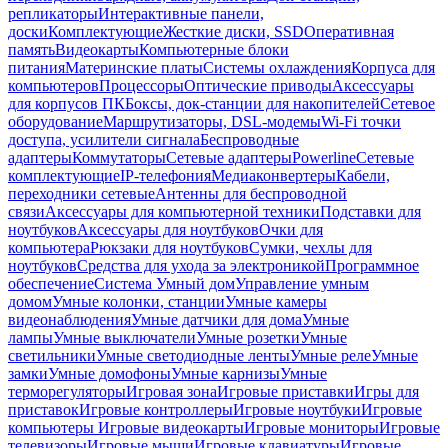
репликаторы
Интерактивные панели,
доски
Комплектующие
Жесткие диски, SSD
Оперативная
память
Видеокарты
Компьютерные блоки
питания
Материнские платы
Системы охлаждения
Корпуса для
компьютеров
Процессоры
Оптические приводы
Аксессуары
для корпусов ПК
Боксы, док-станции для накопителей
Сетевое
оборудование
Маршрутизаторы, DSL-модемы
Wi-Fi точки
доступа, усилители сигнала
Беспроводные
адаптеры
Коммутаторы
Сетевые адаптеры
Powerline
Сетевые
комплектующие
IP-телефония
Медиаконвертеры
Кабели,
переходники сетевые
Антенны для беспроводной
связи
Аксессуары для компьютерной техники
Подставки для
ноутбуков
Аксессуары для ноутбуков
Очки для
компьютера
Рюкзаки для ноутбуков
Сумки, чехлы для
ноутбуков
Средства для ухода за электроникой
Программное
обеспечение
Система Умный дом
Управление умным
домом
Умные колонки, станции
Умные камеры
видеонаблюдения
Умные датчики для дома
Умные
лампы
Умные выключатели
Умные розетки
Умные
светильники
Умные светодиодные ленты
Умные реле
Умные
замки
Умные домофоны
Умные карнизы
Умные
терморегуляторы
Игровая зона
Игровые приставки
Игры для
приставок
Игровые контроллеры
Игровые ноутбуки
Игровые
компьютеры
Игровые видеокарты
Игровые мониторы
Игровые
телевизоры
Игровые мыши
Игровые клавиатуры
Игровые