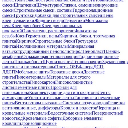
смеси
Шпатлевки
Штукатурки
Стяжки, самонивелирующие
смеси
Строительные смеси, составы
Гидроизоляционные
смеси
Грунтовки
Добавки для строительных смесей
Пены,
клеи, герметики
Жидкие гвозди
Герметики
Монтажная
пена
Клеи для обоев
Клеи для напольных
покрытий
Очистители, растворители
Фиксаторы
резьбы
Клеи
Герметики, пены
Кирпичи, блоки, тротуарная
плитка
Кирпичи
Строительные блоки
Тротуарная
плитка
Изоляционные материалы
Минеральная
вата
Экструдированный пенополистирол
Пенопласт
Пленки,
мембраны
Отражающая теплоизоляция
Гидроизоляционные
ленты
Поликарбонат
Шумоизоляция
Теплоизоляция
Звукоизоляц
плитные и пиломатериалы
Плиты OSB
Фанера
ДСП,
ЛДСП
Мебельные щиты
Террасные доски
Древесные
плиты
Пиломатериалы
Материалы для сухого
строительства
Гипсокартон
Гипсоволокнистые
листы
Цементные плиты
Профили для
гипсокартона
Комплектующие для гипсокартона
Ленты
армирующие
Уплотнительные ленты
Гипсовые и цементные
плиты
Вентиляторы вытяжные
Системы воздуховодов
Решетки
вентиляционные, диффузоры
Кровля и водосток
Черепица и
кровельные материалы
Водосточные системы
Поверхностный
водоотвод
Кровельные софиты
Доборные элементы
кровли
Гидроизоляционные