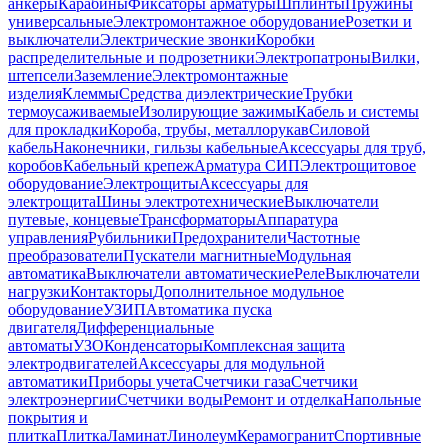
анкеры
Карабины
Фиксаторы арматуры
Шплинты
Пружины
универсальные
Электромонтажное оборудование
Розетки и
выключатели
Электрические звонки
Коробки
распределительные и подрозетники
Электропатроны
Вилки,
штепсели
Заземление
Электромонтажные
изделия
Клеммы
Средства диэлектрические
Трубки
термоусаживаемые
Изолирующие зажимы
Кабель и системы
для прокладки
Короба, трубы, металлорукав
Силовой
кабель
Наконечники, гильзы кабельные
Аксессуары для труб,
коробов
Кабельный крепеж
Арматура СИП
Электрощитовое
оборудование
Электрощиты
Аксессуары для
электрощита
Шины электротехнические
Выключатели
путевые, концевые
Трансформаторы
Аппаратура
управления
Рубильники
Предохранители
Частотные
преобразователи
Пускатели магнитные
Модульная
автоматика
Выключатели автоматические
Реле
Выключатели
нагрузки
Контакторы
Дополнительное модульное
оборудование
УЗИП
Автоматика пуска
двигателя
Дифференциальные
автоматы
УЗО
Конденсаторы
Комплексная защита
электродвигателей
Аксессуары для модульной
автоматики
Приборы учета
Счетчики газа
Счетчики
электроэнергии
Счетчики воды
Ремонт и отделка
Напольные
покрытия и
плитка
Плитка
Ламинат
Линолеум
Керамогранит
Спортивные