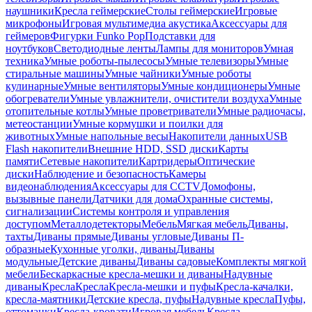
наушники
Кресла геймерские
Столы геймерские
Игровые
микрофоны
Игровая мультимедиа акустика
Аксессуары для
геймеров
Фигурки Funko Pop
Подставки для
ноутбуков
Светодиодные ленты
Лампы для мониторов
Умная
техника
Умные роботы-пылесосы
Умные телевизоры
Умные
стиральные машины
Умные чайники
Умные роботы
кулинарные
Умные вентиляторы
Умные кондиционеры
Умные
обогреватели
Умные увлажнители, очистители воздуха
Умные
отопительные котлы
Умные проветриватели
Умные радиочасы,
метеостанции
Умные кормушки и поилки для
животных
Умные напольные весы
Накопители данных
USB
Flash накопители
Внешние HDD, SSD диски
Карты
памяти
Сетевые накопители
Картридеры
Оптические
диски
Наблюдение и безопасность
Камеры
видеонаблюдения
Аксессуары для CCTV
Домофоны,
вызывные панели
Датчики для дома
Охранные системы,
сигнализации
Системы контроля и управления
доступом
Металлодетекторы
Мебель
Мягкая мебель
Диваны,
тахты
Диваны прямые
Диваны угловые
Диваны П-
образные
Кухонные уголки, диваны
Диваны
модульные
Детские диваны
Диваны садовые
Комплекты мягкой
мебели
Бескаркасные кресла-мешки и диваны
Надувные
диваны
Кресла
Кресла
Кресла-мешки и пуфы
Кресла-качалки,
кресла-маятники
Детские кресла, пуфы
Надувные кресла
Пуфы,
оттоманки
Кресла-кровати
Игровая мебель
Кресла