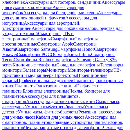
хлебопечек
Аксессуары для тостеров, сэндвичниц
Аксессуары
для кухонных комбайнов
Аксессуары для
мясорубок
Аксессуары для блендеров, миксеров
Аксессуары
для сушилок овощей и фруктов
Аксессуары для
йогуртниц
Аксессуары для аэрогрилей,
электрогрилей
Аксессуары для соковыжималок
Средства для
ухода за техникой
Смартфоны, ТВ и
электроника
Смартфоны
Смартфоны
Смартфоны
восстановленные
Смартфоны Apple
Смартфоны
Xiaomi
Смартфоны Samsung
Смартфоны Honor
Смартфоны
Huawei
Смартфоны POCO
Смартфоны Infinix
Смартфоны
Tecno
Смартфоны Realme
Смартфоны Samsung Galaxy S26
series
Кнопочные телефоны
Складные смартфоны
Телевизоры,
мониторы
Телевизоры
Мониторы
Мониторы-телевизоры
ТВ-
приставки и медиаплееры
Проекторы
Проекционные
экраны
Профессиональные дисплеи
Планшеты, электронные
книги
Планшеты
Электронные книги
Графические
планшеты
Блокноты электронные
Чехлы, бамперы для
планшетов
Аксессуары для планшетов,
смартфонов
Аксессуары для электронных книг
Смарт-часы,
аксессуары
Умные часы
Фитнес-браслеты
Умные часы
детские
Умные часы, фитнес-браслеты
Ремешки, аксессуары
для умных часов
Кабели для умных часов
Аксессуары для
смартфонов, планшетов
Зарядные устройства для телефонов,
планшетов
Чехлы, защитные стекла для телефонов
Чехлы для