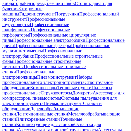
вибраторы
Бензорезы, резчики швов
Стойки, дрели для
бурения
Затирочные
машины
Гидроинструмент
Погрузчики
Профессиональный
инструмент
Профессиональные
шуруповерты
Профессиональные
шлифмашины
Профессиональные
перфораторы
Профессиональные циркулярные
пилы
Профессиональные электролобзики
Профессиональные
дрели
Профессиональные фрезеры
Профессиональные
мультиинструменты
Профессиональные
электрорубанки
Профессиональные строительные
фены
Профессиональные строительные
пистолеты
Профессиональные точильные
станки
Профессиональные
электроножницы
Пневмоинструмент
Наборы
профессионального электроинструмента
Строительное
оборудование
Компрессоры
Тепловые пушки
Пылесосы
профессиональные
Стружкоотсосы
Домкраты
Аксессуары для
компрессоров, пневмосистем
Системы пылеудаления для
электроинструмента
Пневмоинструмент
Станки и
оборудование
Деревообрабатывающие
станки
Ленточнопильные станки
Металлообрабатывающие
станки
Плиткорезные станки
Точильные
станки
Комплектующие для станков
Оснастка для
станков
Аксессуары для станков
Стружкоотсосы
Аксессуары