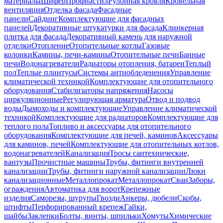
материалы
Шифер
Профнастил
Рулонная кровля
Кровельная
вентиляция
Отделка фасада
Фасадные
панели
Сайдинг
Комплектующие для фасадных
панелей
Декоративные штукатурки для фасада
Клинкерная
плитка для фасада
Декоративный камень для наружной
отделки
Отопление
Отопительные котлы
Газовые
колонки
Камины, печи-камины
Отопительные печи
Банные
печи
Водонагреватели
Радиаторы отопления, батареи
Теплый
пол
Теплые плинтусы
Системы антиобледенения
Управление
климатической техникой
Комплектующие для отопительного
оборудования
Стабилизаторы напряжения
Насосы
циркуляционные
Регулирующая арматура
Отвод и подвод
воды
Дымоходы и комплектующие
Управление климатической
техникой
Комплектующие для радиаторов
Комплектующие для
теплого пола
Топливо и аксессуары для отопительного
оборудования
Комплектующие для печей, каминов
Аксессуары
для каминов, печей
Комплектующие для отопительных котлов,
водонагревателей
Канализация
Тросы сантехнические,
вантузы
Прочистные машины
Трубы, фитинги внутренней
канализации
Трубы, фитинги наружной канализации
Люки
канализационные
Металлопрокат
Металлопрокат
Сваи
Заборы,
ограждения
Автоматика для ворот
Крепежные
изделия
Саморезы, шурупы
Гвозди
Анкеры, дюбели
Скобы,
штифты
Перфорированный крепеж
Гайки,
шайбы
Заклепки
Болты, винты, шпильки
Хомуты
Химические