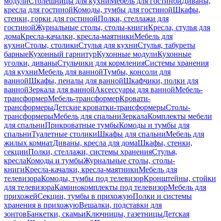
модули
Столешницы для кухни
Мебель для гостиной
Диваны,
кресла для гостиной
Комоды, тумбы для гостиной
Шкафы,
стенки, горки для гостиной
Полки, стеллажи для
гостиной
Журнальные столы, столы-книги
Кресла, стулья для
дома
Кресла-качалки, кресла-маятники
Мебель для
кухни
Столы, столики
Стулья для кухни
Стулья, табуреты
барные
Кухонный гарнитур
Кухонные модули
Кухонные
уголки, диваны
Стульчики для кормления
Системы хранения
для кухни
Мебель для ванной
Тумбы, консоли для
ванной
Шкафы, пеналы для ванной
Шкафчики, полки для
ванной
Зеркала для ванной
Аксессуары для ванной
Мебель-
трансформер
Мебель-трансформер
Кровати-
трансформеры
Детские кроватки-трансформеры
Столы-
трансформеры
Мебель для спальни
Зеркала
Комплекты мебели
для спальни
Прикроватные тумбы
Комоды и тумбы для
спальни
Туалетные столики
Шкафы для спальни
Мебель для
жилых комнат
Диваны, кресла для дома
Шкафы, стенки,
секции
Полки, стеллажи, системы хранения
Стулья,
кресла
Комоды и тумбы
Журнальные столы, столы-
книги
Кресла-качалки, кресла-маятники
Мебель для
телевизора
Комоды, тумбы под телевизор
Кронштейны, стойки
для телевизора
Каминокомплекты под телевизор
Мебель для
прихожей
Секции, тумбы в прихожую
Полки и системы
хранения в прихожую
Вешалки, подставки для
зонтов
Банкетки, скамьи
Ключницы, газетницы
Детская