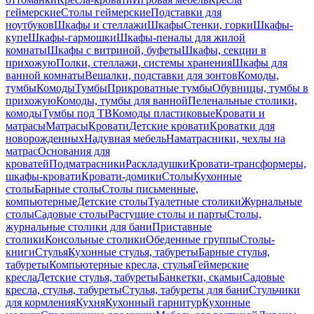
геймерские
Столы геймерские
Подставки для
ноутбуков
Шкафы и стеллажи
Шкафы
Стенки, горки
Шкафы-
купе
Шкафы-гармошки
Шкафы-пеналы для жилой
комнаты
Шкафы с витриной, буфеты
Шкафы, секции в
прихожую
Полки, стеллажи, системы хранения
Шкафы для
ванной комнаты
Вешалки, подставки для зонтов
Комоды,
тумбы
Комоды
Тумбы
Прикроватные тумбы
Обувницы, тумбы в
прихожую
Комоды, тумбы для ванной
Пеленальные столики,
комоды
Тумбы под ТВ
Комоды пластиковые
Кровати и
матрасы
Матрасы
Кровати
Детские кровати
Кроватки для
новорожденных
Надувная мебель
Наматрасники, чехлы на
матрас
Основания для
кроватей
Подматрасники
Раскладушки
Кровати-трансформеры,
шкафы-кровати
Кровати-домики
Столы
Кухонные
столы
Барные столы
Столы письменные,
компьютерные
Детские столы
Туалетные столики
Журнальные
столы
Садовые столы
Растущие столы и парты
Столы,
журнальные столики для бани
Приставные
столики
Консольные столики
Обеденные группы
Столы-
книги
Стулья
Кухонные стулья, табуреты
Барные стулья,
табуреты
Компьютерные кресла, стулья
Геймерские
кресла
Детские стулья, табуреты
Банкетки, скамьи
Садовые
кресла, стулья, табуреты
Стулья, табуреты для бани
Стульчики
для кормления
Кухня
Кухонный гарнитур
Кухонные