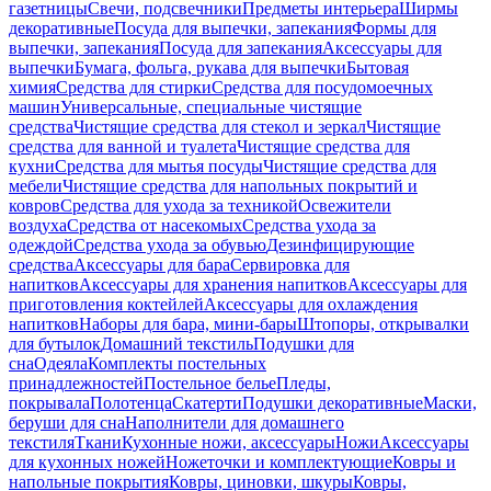
газетницы
Свечи, подсвечники
Предметы интерьера
Ширмы
декоративные
Посуда для выпечки, запекания
Формы для
выпечки, запекания
Посуда для запекания
Аксессуары для
выпечки
Бумага, фольга, рукава для выпечки
Бытовая
химия
Средства для стирки
Средства для посудомоечных
машин
Универсальные, специальные чистящие
средства
Чистящие средства для стекол и зеркал
Чистящие
средства для ванной и туалета
Чистящие средства для
кухни
Средства для мытья посуды
Чистящие средства для
мебели
Чистящие средства для напольных покрытий и
ковров
Средства для ухода за техникой
Освежители
воздуха
Средства от насекомых
Средства ухода за
одеждой
Средства ухода за обувью
Дезинфицирующие
средства
Аксессуары для бара
Сервировка для
напитков
Аксессуары для хранения напитков
Аксессуары для
приготовления коктейлей
Аксессуары для охлаждения
напитков
Наборы для бара, мини-бары
Штопоры, открывалки
для бутылок
Домашний текстиль
Подушки для
сна
Одеяла
Комплекты постельных
принадлежностей
Постельное белье
Пледы,
покрывала
Полотенца
Скатерти
Подушки декоративные
Маски,
беруши для сна
Наполнители для домашнего
текстиля
Ткани
Кухонные ножи, аксессуары
Ножи
Аксессуары
для кухонных ножей
Ножеточки и комплектующие
Ковры и
напольные покрытия
Ковры, циновки, шкуры
Ковры,