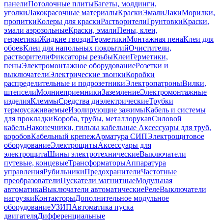
панели
Потолочные плиты
Багеты, молдинги,
уголки
Лакокрасочные материалы
Краски
Эмали
Лаки
Морилки,
пропитки
Колеры для краски
Растворители
Грунтовки
Краски,
эмали аэрозольные
Краски, эмали
Пены, клеи,
герметики
Жидкие гвозди
Герметики
Монтажная пена
Клеи для
обоев
Клеи для напольных покрытий
Очистители,
растворители
Фиксаторы резьбы
Клеи
Герметики,
пены
Электромонтажное оборудование
Розетки и
выключатели
Электрические звонки
Коробки
распределительные и подрозетники
Электропатроны
Вилки,
штепсели
Молниеприемники
Заземление
Электромонтажные
изделия
Клеммы
Средства диэлектрические
Трубки
термоусаживаемые
Изолирующие зажимы
Кабель и системы
для прокладки
Короба, трубы, металлорукав
Силовой
кабель
Наконечники, гильзы кабельные
Аксессуары для труб,
коробов
Кабельный крепеж
Арматура СИП
Электрощитовое
оборудование
Электрощиты
Аксессуары для
электрощита
Шины электротехнические
Выключатели
путевые, концевые
Трансформаторы
Аппаратура
управления
Рубильники
Предохранители
Частотные
преобразователи
Пускатели магнитные
Модульная
автоматика
Выключатели автоматические
Реле
Выключатели
нагрузки
Контакторы
Дополнительное модульное
оборудование
УЗИП
Автоматика пуска
двигателя
Дифференциальные