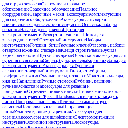
для стружкоотсосов
Сварочное и паяльное
оборудование
Сварочное оборудование
Паяльное
оборудование
Сварочные маски, аксессуары
Комплектующие
для сварочного оборудования
Аксессуары для сварки,
пайки
Оснастка для электроинструмента
Оснастка, наборы
оснастки
Насадки для граверов
Щетки для
электроинструмента
Развертки
Пуансоны
Щетки для
электродвигателей
Слесарный инструмент
Наборы
инструментов
Головки, биты
Гаечные ключи
Отвертки, наборы
отверток
Ножницы слесарные
Клещи строительные
Зубила,
керны, выколотки
Щетки слесарные
Оснастка и аксессуары для
бурения и сверления
Сверла, буры, зенкеры
Коронки
Зубила для
электроинструмента
Аксессуары для бурения и
сверления
Столярный инструмент
Тиски, струбцины,
гейферные зажимы
Ручные пилы, ножовки
Молотки, кувалды,
киянки
Напильники
Ручные стамески
Рубанки, рашпили
ручные
Оснастка и аксессуары для резания и
шлифования
Отрезные, пильные диски
Пильные полотна для
электроинструмента
Фрезы
Шлифовальные диски, насадки,
листы
Шлифовальные чашки
Точильные камни, круги,
сегменты
Полировальные валы
Направляющие
шины
Комплектующие для резания
Аксессуары для
резания
Аксессуары для шлифования
Электромонтажный
инструмент
Обжимной инструмент
Плоскогубцы,
круглогубцы
Кусачки, болторезы,