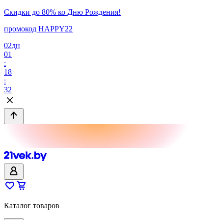
Скидки до 80% ко Дню Рождения!
промокод HAPPY22
02
дн
01
:
18
:
32
Каталог товаров