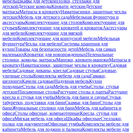
мебель
Шкафы для детской
Полки, стеллажи для
детской
Детские комоды
Кровати детские
Детские
матрасы
Матрасы в кроватку
Наматрасники, защитные чехлы
детские
Мебель для детского сада
Мебельная фурнитура и
аксессуары
Комплектующие для столов
Комплектующие для
стульев
Комплектующие для кроватей и кроваток
Аксессуары
для мебели
Комплектующие для мягкой
мебели
Комплектующие для корпусной мебели
Мебельная
фурнитура
Чехлы для мебели
Системы хранения для
кухни
Товары для безопасности детей
Мебель для самых
маленьких
Кроватки для новорожденных
Пеленальные
столики, комоды, матрасы
Манежи, кровати-манежи
Матрасы в
кроватку
Наматрасники, защитные чехлы в кроватку
Садовая
мебель
Садовые диваны, кресла
Садовые стулья
Садовые,
уличные столы
Комплекты мебели для сада
Гамаки,
шезлонги
Качели садовые
Надувная мебель
Кухни
походные
Столы для сада
Мебель для учебы
Столы, стулья
детские
Письменные столы
Растущие столы и парты
Растущие
кресла и стулья для учебы
Мебель для бани и сауны
Стулья,
табуретки, подставки для бани
Скамьи для бани
Столы для
бани
Журнальные столики для бани
Мебель для кабинета и
офиса
Столы офисные, компьютерные
Кресла, стулья для
офиса
Мягкая мебель для офиса
Шкафы офисные
Стеллажи,
полки для документов
Офисные тумбы
Комплекты мебели для
кабинета
Мебель для лоджии и балкона
Комплекты мебели для