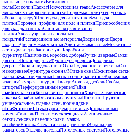
напольные покрытия
Виниловые
полы
Ковролин
Паркет
Искусственная трава
Аксессуары для
напольных покрытий и плитки
Подложка
Плинтусы, уголки,
обводы для труб
Плинтусы для сантехники
Фуги для
плитки
Порожки, профили для пола и плитки
Приспособления
для укладки плитки
Системы выравнивания
плитки
Аксессуары для напольных
покрытий
Реставрационные материалы
Двери и арки
Двери
входные
Двери межкомнатные
Арки межкомнатные
Москитные
сетки
Двери для бани и сауны
Коробки и
фурнитура
Наличники, коробки, доборы
Ручки дверные
Замки
дверные
Петли дверные
Фурнитура дверная
Доводчики
дверные
Окна и подоконники
Окна
Подоконники, отливы
Окна
мансардные
Фурнитура оконная
Мягкие окна
Москитные сетки
на окна
Жалюзи уличные
Пленки солнцезащитные
Крепежные
изделия
Саморезы, шурупы
Гвозди
Анкеры, дюбели
Скобы,
штифты
Перфорированный крепеж
Гайки,
шайбы
Заклепки
Болты, винты, шпильки
Хомуты
Химические
анкеры
Карабины
Фиксаторы арматуры
Шплинты
Пружины
универсальные
Отделка стен
Обои
Жидкие
обои
Фотообои
Штукатурки декоративные
Декоративный
камень
Скинали
Пленки самоклеящиеся
Армирующие
сетки
Стеновые панели
Уголки, маяки,
профили
Вагонка
Стеклохолсты, флизелин
Экраны для
радиаторов
Отделка потолка
Потолочные системы
Потолочные