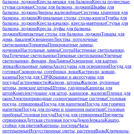
балкона, лоджии
Кресла-мешки для балкона
Кресла подвесные,
стулья садовые
Столы для балкона, лоджии
Шкафы для
балкона, лоджии
Дверцы жалюзийные
Системы хранения для
балкона, лоджии
Журнальные столы, столы-книги
Тумбы для
балкона, лоджии
Кресла-качалки, кресла-маятники
Стулья для
балкона, лоджии
Кресла, пуфы для балкона,
лоджии
Компактные столы для балкона, лоджии
Товары для
дома, бакалея
Освещение
Люстры, потолочные
светильники
Торшеры
Прикроватные лампы,
ночники
Настольные лампы
Споты
Настенные светильники,
бра
Точечные светильники
Трековые светильники
Уличные
светильники, фонари, бра
Лампы
Освещение для картин,
зеркал
Кольцевые лампы
Аксессуары для освещения
Посуда для
готовки
Сковороды, сотейники, воки
Кастрюли, ковши,
казаны
Посуда для СВЧ
Крышки и аксессуары для
посуды
Гастроемкости
Жалюзи, шторы
Жалюзи, рулонные
шторы, римские шторы
Шторы, гардины
Карнизы для
штор
Комплектующие для штор, карнизов, жалюзи
Пленки для
окон
Электроприводные солнцезащитные системы
Столовая
посуда, сервировка
Посуда для напитков
Посуда для горячих
напитков
Посуда для подачи и хранения напитков
Столовые
приборы
Столовая посуда
Посуда для сервировки
Предметы
сервировки
Детская столовая посуда
Декор
Зеркала
Кашпо,
стойки для цветов
Картины, постеры
Часы
интерьерные
Искусственные цветы, растения
Вазы
Ключницы,