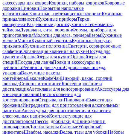
аксессуары для ковров
Коврики, наборы ковриков
Ковровые
дорожки
Циновки
Покрытия напольные
тафтинговые
Защитные, грязезащитные коврики
Кухонные
принадлежности
Кухонные приборы
Терки,
овощерезки
Разделочные доски
Кухонные термометры,
таймеры
Дуршлаги, сита, воронки
Формы, приборы для
приготовления
Молотки для мяса, тендерайзеры
Кухонные
мелочи
Миски
Кухонный текстиль
Кухонные фартуки,
прихватки
Кухонные полотенца
Скатерти, сервировочные
салфетки
Организация хранения на кухне
Посуда для
хранения
Органайзеры для кухни
Органайзеры для
специй
Посуда для ланча
Полки и аксессуары на
рейлинги
Рейлинги для кухни
Одноразовая посуда,
упаковка
Вакуумные пакеты,
контейнеры
Бакалея
Кофе
Чай
Цикорий, какао, горячий
шоколад
Сиропы и топпинги
Консервирование и
дистилляция
Автоклавы для консервирования
Аксессуары для
консервирования
Приспособления для
консервирования
Открывалки
Пивоварни
Емкости для
брожения
Ингредиенты для приготовления алкогольных
напитков
Аксессуары для приготовления и хранения
алкогольных напитков
Комплектующие для
дистилляторов
Прессы, дробилки для виноделия и
пивоварения
Дистилляторы бытовые
Уборочный
инвентарь
Швабры, насадки
Ведра, тазы для уборки
Наборы