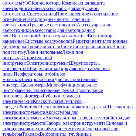
автоматы
УЗО
Конденсаторы
Комплексная защита
электродвигателей
Аксессуары для модульной
автоматики
Светотехника
Промышленное и сигнальное
освещение
Светодиодные ленты
Точечные
светильники
Трековые светильники
Аксессуары для
светотехники
Аксессуары для светодиодных
лент
Вентиляция
Вентиляторы вытяжные
Вентиляторы
канальные
Системы воздуховодов
Решетки вентиляционные,
диффузоры
Проветриватели
Люки
Люки ревизионные
Люки
под плитку
Люки напольные
Люки под
покраску
Строительный
инструмент
Электроинструмент
Шуруповерты,
гайковерты
Шлифмашины
Циркулярные, сабельные
пилы
Перфораторы, отбойные
молотки
Электролобзики
Дрели
Строительные
миксеры
Дальномеры
Многофункциональные
инструменты
Строительные фены
Строительные
пистолеты
Фрезеры
Рубанки, стамески
электрические
Краскопульты
Степлеры,
гвоздезабиватели
Электрические ножницы, резаки
Насадки для
электроинструмента
Аксессуары для
электроинструмента
Аккумуляторы, зарядные устройства для
электроинструмента
Наборы электроинструмента
Силовая и
строительная техника
Бетоносмесители
Генераторы
Тали,
тельферы
Такелаж
Виброплиты, глубинные