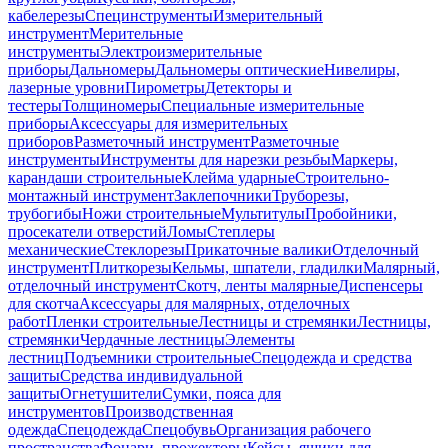
кабелерезы
Специнструменты
Измерительный
инструмент
Мерительные
инструменты
Электроизмерительные
приборы
Дальномеры
Дальномеры оптические
Нивелиры,
лазерные уровни
Пирометры
Детекторы и
тестеры
Толщиномеры
Специальные измерительные
приборы
Аксессуары для измерительных
приборов
Разметочный инструмент
Разметочные
инструменты
Инструменты для нарезки резьбы
Маркеры,
карандаши строительные
Клейма ударные
Строительно-
монтажный инструмент
Заклепочники
Труборезы,
трубогибы
Ножи строительные
Мультитулы
Пробойники,
просекатели отверстий
Ломы
Степлеры
механические
Стеклорезы
Прикаточные валики
Отделочный
инструмент
Плиткорезы
Кельмы, шпатели, гладилки
Малярный,
отделочный инструмент
Скотч, ленты малярные
Диспенсеры
для скотча
Аксессуары для малярных, отделочных
работ
Пленки строительные
Лестницы и стремянки
Лестницы,
стремянки
Чердачные лестницы
Элементы
лестниц
Подъемники строительные
Спецодежда и средства
защиты
Средства индивидуальной
защиты
Огнетушители
Сумки, пояса для
инструментов
Производственная
одежда
Спецодежда
Спецобувь
Организация рабочего
пространства
Фонари, прожекторы
Кейсы, ящики для