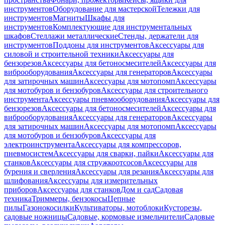
инструментов
Оборудование для мастерской
Тележки для
инструментов
Магниты
Шкафы для
инструментов
Комплектующие для инструментальных
шкафов
Стеллажи металлические
Стенды, держатели для
инструментов
Поддоны для инструментов
Аксессуары для
силовой и строительной техники
Аксессуары для
бензорезов
Аксессуары для бетоносмесителей
Аксессуары для
виброоборудования
Аксессуары для генераторов
Аксессуары
для затирочных машин
Аксессуары для мотопомп
Аксессуары
для мотобуров и бензобуров
Аксессуары для строительного
инструмента
Аксессуары пневмооборудования
Аксессуары для
бензорезов
Аксессуары для бетоносмесителей
Аксессуары для
виброоборудования
Аксессуары для генераторов
Аксессуары
для затирочных машин
Аксессуары для мотопомп
Аксессуары
для мотобуров и бензобуров
Аксессуары для
электроинструмента
Аксессуары для компрессоров,
пневмосистем
Аксессуары для сварки, пайки
Аксессуары для
станков
Аксессуары для стружкоотсосов
Аксессуары для
бурения и сверления
Аксессуары для резания
Аксессуары для
шлифования
Аксессуары для измерительных
приборов
Аксессуары для станков
Дом и сад
Садовая
техника
Триммеры, бензокосы
Цепные
пилы
Газонокосилки
Культиваторы, мотоблоки
Кусторезы,
садовые ножницы
Садовые, кормовые измельчители
Садовые