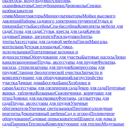
пылесосы, воздуходувки
Аэраторы,
скарификаторы
Снегоуборщики
Дровоколы
Сеялки,
разбрасыватели
семян
Минитракторы
Миникультиваторы
Мойки высокого
давления
Наборы садового электроинструмента
Отдых и
пикник
Батуты
Бассейны
Спа-бассейны
Комплекты мебели для
сада
Столы для сада
Стулья, кресла для сада
Качели
садовые
Гамаки, шезлонги
Раскладушки
Зонты,
тенты
Аксессуары для садовой мебели
Грили
Мангалы,
коптильни
Детская площадка
Сумки-
холодильники
Портативные колонки и
аудиосистемы
Оборудование для участка
Бытовые насосы
Люки
канализационные
Пруды, аксессуары для прудов
Фильтры,
насосы, стерилизаторы для прудов
Компрессоры для
прудов
Станции биологической очистки
Запчасти и
комплектующие для оборудования
Благоустройство
участка
Дачные дома
Беседки
Бани
Хозблоки и
сараи
Аксессуары для озеленения сада
Декор для сада
Почтовые
ящики, таблички
Козырьки
Скворечники, кормушки для
птиц
Домики для насекомых
Фонтаны, скульптуры для
сада
Пруды, аксессуары для прудов
Уличные
обогреватели
Уличные светильники
Противогололедные
реагенты
Декоративный щебень
Сад и огород
Поливочное
оборудование
Садовые опрыскиватели
Шланги для дома и
сада
Парники
Теплицы
Комплектующие для теплиц
Модульные