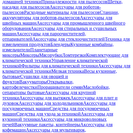
домашней техники
Принадлежности для пылесосов
Щетки,
насадки для пылесосов
Аксессуары для роботов-
пылесосов
Расходные материалы для пылесосов
Станции,
аккумуляторы для роботов-пылесосов
Аксессуары для
швейных машин
Аксессуары для промышленного швейного
оборудования
Аксессуары для стиральных и сушильных
машин
Аксессуары для пароочистителей,
отпаривателей
Аксессуары для стеклоочистителей
Техника для
измельчения продуктов
Блендеры
Кухонные комбайны,
измельчители
Планетарные
миксеры
Миксеры
Мясорубки
Ломтерезки
Комплектующие для
климатической техники
Управление климатической
техникой
Фильтры для климатической техники
Аксессуары для
климатической техники
Мелкая техника
Весы кухонные,
бытовые
Сушилки для овощей и
фруктов
Вакууматоры
Открывалки,
картофелечистки
Проращиватели семян
Маслобойки,
сепараторы бытовые
Аксессуары для крупной
техники
Аксессуары для вытяжек
Аксессуары для плит и
духовок
Аксессуары для холодильников
Аксессуары для
посудомоечных машин
Средства для посудомоечных
машин
Средства для ухода за техникой
Аксессуары для
кухонной техники
Аксессуары для микроволновых
печей
Вакуумные пакеты, контейнеры
Аксессуары для
кофемашин
Аксессуары для мультиварок,