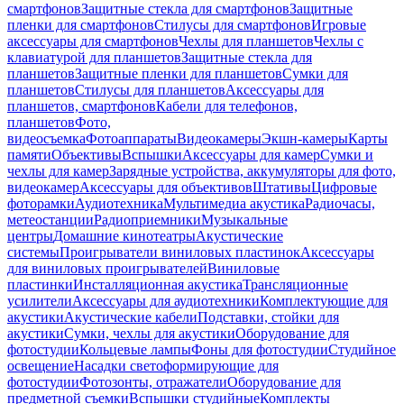
смартфонов
Защитные стекла для смартфонов
Защитные
пленки для смартфонов
Стилусы для смартфонов
Игровые
аксессуары для смартфонов
Чехлы для планшетов
Чехлы с
клавиатурой для планшетов
Защитные стекла для
планшетов
Защитные пленки для планшетов
Сумки для
планшетов
Стилусы для планшетов
Аксессуары для
планшетов, смартфонов
Кабели для телефонов,
планшетов
Фото,
видеосъемка
Фотоаппараты
Видеокамеры
Экшн-камеры
Карты
памяти
Объективы
Вспышки
Аксессуары для камер
Сумки и
чехлы для камер
Зарядные устройства, аккумуляторы для фото,
видеокамер
Аксессуары для объективов
Штативы
Цифровые
фоторамки
Аудиотехника
Мультимедиа акустика
Радиочасы,
метеостанции
Радиоприемники
Музыкальные
центры
Домашние кинотеатры
Акустические
системы
Проигрыватели виниловых пластинок
Аксессуары
для виниловых проигрывателей
Виниловые
пластинки
Инсталляционная акустика
Трансляционные
усилители
Аксессуары для аудиотехники
Комплектующие для
акустики
Акустические кабели
Подставки, стойки для
акустики
Сумки, чехлы для акустики
Оборудование для
фотостудии
Кольцевые лампы
Фоны для фотостудии
Студийное
освещение
Насадки светоформирующие для
фотостудии
Фотозонты, отражатели
Оборудование для
предметной съемки
Вспышки студийные
Комплекты