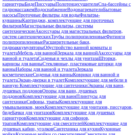
гарнитуры
Биде
Писсуары
Полотенцесушители
Спа-бассейны с
гидромассажем
Водоснабжение
Водонагреватели
Бытовые
насосы
Проточные фильтры для воды
Фильтры-
кувшины
Картриджи, комплектующие для проточных
фильтров
Магистральные фильтры, системы
сантехнические
Аксессуары для магистральных фильтров,
систем сантехнических
Трубы полипропиленовые
Фитинги
полипропиленовые
Расширительные баки,
гидроаккумуляторы
Обустройство ванной комнаты и
туалета
Мебель для ванной
Зеркала для ванной
Аксессуары для
ванной и туалета
Сиденья и чехлы для унитаза
Шторки,
карнизы для ванны
Стеклянные, пластиковые шторки для
ванны
Наборы для ванной и туалета
Зеркала
косметические
Сиденья для ванны
Коврики для ванной и
туалета
Экран-дверки в туалет
Комплектующие для мебели в
ванную
Комплектующие для сантехники
Экраны для ванн,
душевых поддонов
Опоры для ванн, душевых
поддонов
Комплектующие для ванн
Плинтусы для
сантехники
Сифоны, трапы
Комплектующие для
умывальников, моек
Комплектующие для унитазов, писсуаров,
биде
Бачки для унитазов
Комплектующие для душевых
гарнитуров
Комплектующие для сифонов,
трапов
Комплектующие для смесителей
Комплектующие для
душевых кабин, уголков
Сантехника для кухни
Кухонные
мойки
Кухонные мойки со смесителями
Смесители для