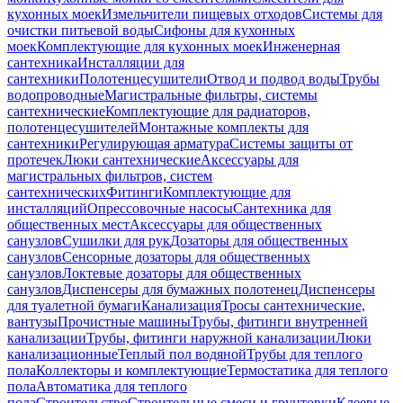
кухонных моек
Измельчители пищевых отходов
Системы для
очистки питьевой воды
Сифоны для кухонных
моек
Комплектующие для кухонных моек
Инженерная
сантехника
Инсталляции для
сантехники
Полотенцесушители
Отвод и подвод воды
Трубы
водопроводные
Магистральные фильтры, системы
сантехнические
Комплектующие для радиаторов,
полотенцесушителей
Монтажные комплекты для
сантехники
Регулирующая арматура
Системы защиты от
протечек
Люки сантехнические
Аксессуары для
магистральных фильтров, систем
сантехнических
Фитинги
Комплектующие для
инсталляций
Опрессовочные насосы
Сантехника для
общественных мест
Аксессуары для общественных
санузлов
Сушилки для рук
Дозаторы для общественных
санузлов
Сенсорные дозаторы для общественных
санузлов
Локтевые дозаторы для общественных
санузлов
Диспенсеры для бумажных полотенец
Диспенсеры
для туалетной бумаги
Канализация
Тросы сантехнические,
вантузы
Прочистные машины
Трубы, фитинги внутренней
канализации
Трубы, фитинги наружной канализации
Люки
канализационные
Теплый пол водяной
Трубы для теплого
пола
Коллекторы и комплектующие
Термостатика для теплого
пола
Автоматика для теплого
пола
Строительство
Строительные смеси и грунтовки
Клеевые