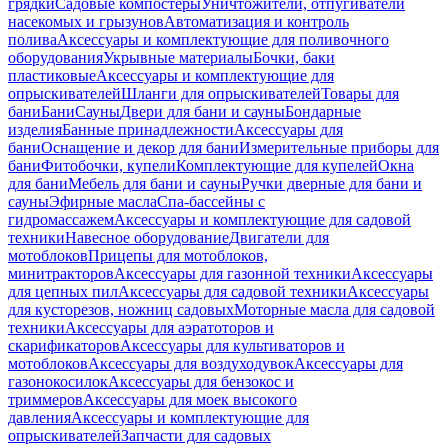
грядки
Садовые компостеры
Уничтожители, отпугиватели
насекомых и грызунов
Автоматизация и контроль
полива
Аксессуары и комплектующие для поливочного
оборудования
Укрывные материалы
Бочки, баки
пластиковые
Аксессуары и комплектующие для
опрыскивателей
Шланги для опрыскивателей
Товары для
бани
Бани
Сауны
Двери для бани и сауны
Бондарные
изделия
Банные принадлежности
Аксессуары для
бани
Оснащение и декор для бани
Измерительные приборы для
бани
Фитобочки, купели
Комплектующие для купелей
Окна
для бани
Мебель для бани и сауны
Ручки дверные для бани и
сауны
Эфирные масла
Спа-бассейны с
гидромассажем
Аксессуары и комплектующие для садовой
техники
Навесное оборудование
Двигатели для
мотоблоков
Прицепы для мотоблоков,
минитракторов
Аксессуары для газонной техники
Аксессуары
для цепных пил
Аксессуары для садовой техники
Аксессуары
для кусторезов, ножниц садовых
Моторные масла для садовой
техники
Аксессуары для аэратоторов и
скарификаторов
Аксессуары для культиваторов и
мотоблоков
Аксессуары для воздуходувок
Аксессуары для
газонокосилок
Аксессуары для бензокос и
триммеров
Аксессуары для моек высокого
давления
Аксессуары и комплектующие для
опрыскивателей
Запчасти для садовых