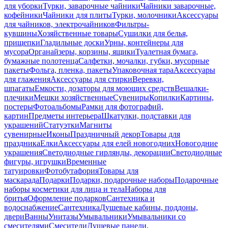
для уборки
Турки, заварочные чайники
Чайники заварочные,
кофейники
Чайники для плиты
Турки, молочники
Аксессуары
для чайников, электрочайников
Фильтры-
кувшины
Хозяйственные товары
Сушилки для белья,
прищепки
Гладильные доски
Урны, контейнеры для
мусора
Органайзеры, корзины, ящики
Туалетная бумага,
бумажные полотенца
Салфетки, мочалки, губки, мусорные
пакеты
Фольга, пленка, пакеты
Упаковочная тара
Аксессуары
для глажения
Аксессуары для стирки
Веревки,
шпагаты
Емкости, дозаторы для моющих средств
Вешалки-
плечики
Мешки хозяйственные
Сувениры
Копилки
Картины,
постеры
Фотоальбомы
Рамки для фотографий,
картин
Предметы интерьера
Шкатулки, подставки для
украшений
Статуэтки
Магниты
сувенирные
Иконы
Праздничный декор
Товары для
праздника
Елки
Аксессуары для елей новогодних
Новогодние
украшения
Светодиодные гирлянды, декорации
Светодиодные
фигуры, игрушки
Временные
татуировки
Фотобутафория
Товары для
маскарада
Подарки
Подарки, подарочные наборы
Подарочные
наборы косметики для лица и тела
Наборы для
бритья
Оформление подарков
Сантехника и
водоснабжение
Сантехника
Душевые кабины, поддоны,
двери
Ванны
Унитазы
Умывальники
Умывальники со
смесителями
Смесители
Душевые панели,