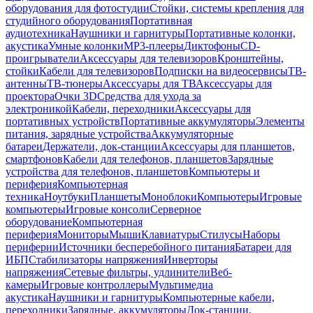
оборудования для фотостудии
Стойки, системы крепления для
студийного оборудования
Портативная
аудиотехника
Наушники и гарнитуры
Портативные колонки,
акустика
Умные колонки
MP3-плееры
Диктофоны
CD-
проигрыватели
Аксессуары для телевизоров
Кронштейны,
стойки
Кабели для телевизоров
Подписки на видеосервисы
ТВ-
антенны
ТВ-тюнеры
Аксессуары для ТВ
Аксессуары для
проектора
Очки 3D
Средства для ухода за
электроникой
Кабели, переходники
Аксессуары для
портативных устройств
Портативные аккумуляторы
Элементы
питания, зарядные устройства
Аккумуляторные
батареи
Держатели, док-станции
Аксессуары для планшетов,
смартфонов
Кабели для телефонов, планшетов
Зарядные
устройства для телефонов, планшетов
Компьютеры и
периферия
Компьютерная
техника
Ноутбуки
Планшеты
Моноблоки
Компьютеры
Игровые
компьютеры
Игровые консоли
Серверное
оборудование
Компьютерная
периферия
Мониторы
Мыши
Клавиатуры
Стилусы
Наборы
периферии
Источники бесперебойного питания
Батареи для
ИБП
Стабилизаторы напряжения
Инверторы
напряжения
Сетевые фильтры, удлинители
Веб-
камеры
Игровые контроллеры
Мультимедиа
акустика
Наушники и гарнитуры
Компьютерные кабели,
переходники
Зарядные, аккумуляторы
Док-станции,