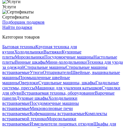
Услуги
Сертификаты
Подборщик подарков
Найти подарки
Категории товаров
Бытовая техника
Крупная техника для
кухни
Холодильники
Вытяжки
Кухонные
плиты
Морозильники
Посудомоечные машины
Настольные
плиты
Винные шкафы
Мини-холодильники
Техника для ухода
за одеждой
Стиральные машины
Стиральные машины
встраиваемые
Утюги
Отпариватели
Швейные, вышивальные
машины
Промышленные швейные
машины
Оверлоки
Сушильные машины, шкафы
Гладильные
системы, прессы
Машинки для удаления катышков
Сушилки
для обуви
Встраиваемая техника, оборудование
Варочные
панели
Духовые шкафы
Холодильники
встраиваемые
Посудомоечные машины
встраиваемые
Микроволновые печи
встраиваемые
Кофемашины встраиваемые
Комплекты
встраиваемой техники
Морозильники
встраиваемые
Измельчители пищевых отходов
Шкафы для