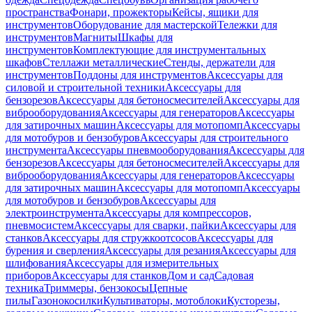
пространства
Фонари, прожекторы
Кейсы, ящики для
инструментов
Оборудование для мастерской
Тележки для
инструментов
Магниты
Шкафы для
инструментов
Комплектующие для инструментальных
шкафов
Стеллажи металлические
Стенды, держатели для
инструментов
Поддоны для инструментов
Аксессуары для
силовой и строительной техники
Аксессуары для
бензорезов
Аксессуары для бетоносмесителей
Аксессуары для
виброоборудования
Аксессуары для генераторов
Аксессуары
для затирочных машин
Аксессуары для мотопомп
Аксессуары
для мотобуров и бензобуров
Аксессуары для строительного
инструмента
Аксессуары пневмооборудования
Аксессуары для
бензорезов
Аксессуары для бетоносмесителей
Аксессуары для
виброоборудования
Аксессуары для генераторов
Аксессуары
для затирочных машин
Аксессуары для мотопомп
Аксессуары
для мотобуров и бензобуров
Аксессуары для
электроинструмента
Аксессуары для компрессоров,
пневмосистем
Аксессуары для сварки, пайки
Аксессуары для
станков
Аксессуары для стружкоотсосов
Аксессуары для
бурения и сверления
Аксессуары для резания
Аксессуары для
шлифования
Аксессуары для измерительных
приборов
Аксессуары для станков
Дом и сад
Садовая
техника
Триммеры, бензокосы
Цепные
пилы
Газонокосилки
Культиваторы, мотоблоки
Кусторезы,