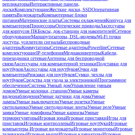
репликаторы
Интерактивные панели,
доски
Комплектующие
Жесткие диски, SSD
Оперативная
память
Видеокарты
Компьютерные блоки
питания
Материнские платы
Системы охлаждения
Корпуса для
компьютеров
Процессоры
Оптические приводы
Аксессуары
для корпусов ПК
Боксы, док-станции для накопителей
Сетевое
оборудование
Маршрутизаторы, DSL-модемы
Wi-Fi точки
доступа, усилители сигнала
Беспроводные
адаптеры
Коммутаторы
Сетевые адаптеры
Powerline
Сетевые
комплектующие
IP-телефония
Медиаконвертеры
Кабели,
переходники сетевые
Антенны для беспроводной
связи
Аксессуары для компьютерной техники
Подставки для
ноутбуков
Аксессуары для ноутбуков
Очки для
компьютера
Рюкзаки для ноутбуков
Сумки, чехлы для
ноутбуков
Средства для ухода за электроникой
Программное
обеспечение
Система Умный дом
Управление умным
домом
Умные колонки, станции
Умные камеры
видеонаблюдения
Умные датчики для дома
Умные
лампы
Умные выключатели
Умные розетки
Умные
светильники
Умные светодиодные ленты
Умные реле
Умные
замки
Умные домофоны
Умные карнизы
Умные
терморегуляторы
Игровая зона
Игровые приставки
Игры для
приставок
Игровые контроллеры
Игровые ноутбуки
Игровые
компьютеры
Игровые видеокарты
Игровые мониторы
Игровые
телевизоры
Игровые мыши
Игровые клавиатуры
Игровые