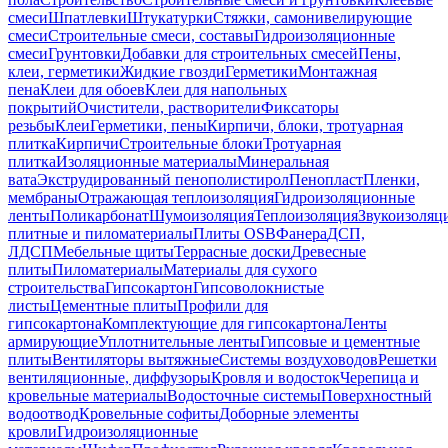
смеси
Шпатлевки
Штукатурки
Стяжки, самонивелирующие
смеси
Строительные смеси, составы
Гидроизоляционные
смеси
Грунтовки
Добавки для строительных смесей
Пены,
клеи, герметики
Жидкие гвозди
Герметики
Монтажная
пена
Клеи для обоев
Клеи для напольных
покрытий
Очистители, растворители
Фиксаторы
резьбы
Клеи
Герметики, пены
Кирпичи, блоки, тротуарная
плитка
Кирпичи
Строительные блоки
Тротуарная
плитка
Изоляционные материалы
Минеральная
вата
Экструдированный пенополистирол
Пенопласт
Пленки,
мембраны
Отражающая теплоизоляция
Гидроизоляционные
ленты
Поликарбонат
Шумоизоляция
Теплоизоляция
Звукоизоляц
плитные и пиломатериалы
Плиты OSB
Фанера
ДСП,
ЛДСП
Мебельные щиты
Террасные доски
Древесные
плиты
Пиломатериалы
Материалы для сухого
строительства
Гипсокартон
Гипсоволокнистые
листы
Цементные плиты
Профили для
гипсокартона
Комплектующие для гипсокартона
Ленты
армирующие
Уплотнительные ленты
Гипсовые и цементные
плиты
Вентиляторы вытяжные
Системы воздуховодов
Решетки
вентиляционные, диффузоры
Кровля и водосток
Черепица и
кровельные материалы
Водосточные системы
Поверхностный
водоотвод
Кровельные софиты
Доборные элементы
кровли
Гидроизоляционные