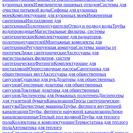
кухонных моек
Измельчители пищевых отходов
Системы для
очистки питьевой воды
Сифоны для кухонных
моек
Комплектующие для кухонных моек
Инженерная
сантехника
Инсталляции для
сантехники
Полотенцесушители
Отвод и подвод воды
Трубы
водопроводные
Магистральные фильтры, системы
сантехнические
Комплектующие для радиаторов,
полотенцесушителей
Монтажные комплекты для
сантехники
Регулирующая арматура
Системы защиты от
протечек
Люки сантехнические
Аксессуары для
магистральных фильтров, систем
сантехнических
Фитинги
Комплектующие для
инсталляций
Опрессовочные насосы
Сантехника для
общественных мест
Аксессуары для общественных
санузлов
Сушилки для рук
Дозаторы для общественных
санузлов
Сенсорные дозаторы для общественных
санузлов
Локтевые дозаторы для общественных
санузлов
Диспенсеры для бумажных полотенец
Диспенсеры
для туалетной бумаги
Канализация
Тросы сантехнические,
вантузы
Прочистные машины
Трубы, фитинги внутренней
канализации
Трубы, фитинги наружной канализации
Люки
канализационные
Теплый пол водяной
Трубы для теплого
пола
Коллекторы и комплектующие
Термостатика для теплого
пола
Автоматика для теплого
пола
Строительство
Строительные смеси и грунтовки
Клеевые