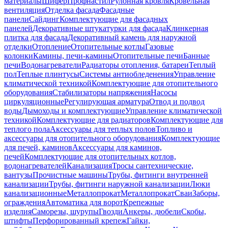
материалы
Шифер
Профнастил
Рулонная кровля
Кровельная
вентиляция
Отделка фасада
Фасадные
панели
Сайдинг
Комплектующие для фасадных
панелей
Декоративные штукатурки для фасада
Клинкерная
плитка для фасада
Декоративный камень для наружной
отделки
Отопление
Отопительные котлы
Газовые
колонки
Камины, печи-камины
Отопительные печи
Банные
печи
Водонагреватели
Радиаторы отопления, батареи
Теплый
пол
Теплые плинтусы
Системы антиобледенения
Управление
климатической техникой
Комплектующие для отопительного
оборудования
Стабилизаторы напряжения
Насосы
циркуляционные
Регулирующая арматура
Отвод и подвод
воды
Дымоходы и комплектующие
Управление климатической
техникой
Комплектующие для радиаторов
Комплектующие для
теплого пола
Аксессуары для теплых полов
Топливо и
аксессуары для отопительного оборудования
Комплектующие
для печей, каминов
Аксессуары для каминов,
печей
Комплектующие для отопительных котлов,
водонагревателей
Канализация
Тросы сантехнические,
вантузы
Прочистные машины
Трубы, фитинги внутренней
канализации
Трубы, фитинги наружной канализации
Люки
канализационные
Металлопрокат
Металлопрокат
Сваи
Заборы,
ограждения
Автоматика для ворот
Крепежные
изделия
Саморезы, шурупы
Гвозди
Анкеры, дюбели
Скобы,
штифты
Перфорированный крепеж
Гайки,