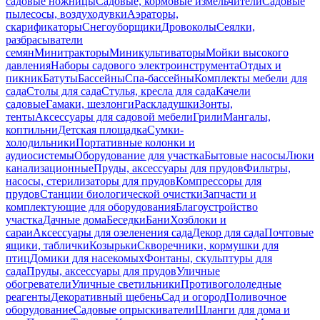
садовые ножницы
Садовые, кормовые измельчители
Садовые
пылесосы, воздуходувки
Аэраторы,
скарификаторы
Снегоуборщики
Дровоколы
Сеялки,
разбрасыватели
семян
Минитракторы
Миникультиваторы
Мойки высокого
давления
Наборы садового электроинструмента
Отдых и
пикник
Батуты
Бассейны
Спа-бассейны
Комплекты мебели для
сада
Столы для сада
Стулья, кресла для сада
Качели
садовые
Гамаки, шезлонги
Раскладушки
Зонты,
тенты
Аксессуары для садовой мебели
Грили
Мангалы,
коптильни
Детская площадка
Сумки-
холодильники
Портативные колонки и
аудиосистемы
Оборудование для участка
Бытовые насосы
Люки
канализационные
Пруды, аксессуары для прудов
Фильтры,
насосы, стерилизаторы для прудов
Компрессоры для
прудов
Станции биологической очистки
Запчасти и
комплектующие для оборудования
Благоустройство
участка
Дачные дома
Беседки
Бани
Хозблоки и
сараи
Аксессуары для озеленения сада
Декор для сада
Почтовые
ящики, таблички
Козырьки
Скворечники, кормушки для
птиц
Домики для насекомых
Фонтаны, скульптуры для
сада
Пруды, аксессуары для прудов
Уличные
обогреватели
Уличные светильники
Противогололедные
реагенты
Декоративный щебень
Сад и огород
Поливочное
оборудование
Садовые опрыскиватели
Шланги для дома и