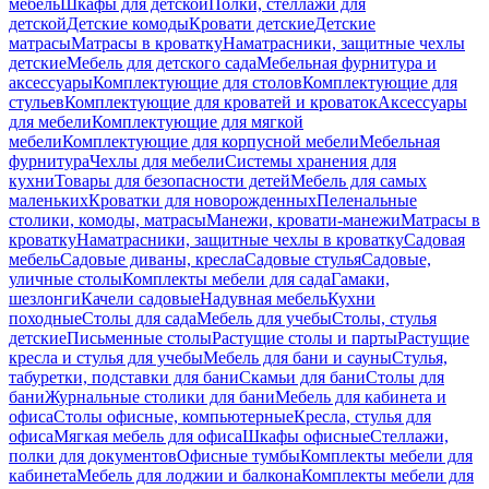
мебель
Шкафы для детской
Полки, стеллажи для
детской
Детские комоды
Кровати детские
Детские
матрасы
Матрасы в кроватку
Наматрасники, защитные чехлы
детские
Мебель для детского сада
Мебельная фурнитура и
аксессуары
Комплектующие для столов
Комплектующие для
стульев
Комплектующие для кроватей и кроваток
Аксессуары
для мебели
Комплектующие для мягкой
мебели
Комплектующие для корпусной мебели
Мебельная
фурнитура
Чехлы для мебели
Системы хранения для
кухни
Товары для безопасности детей
Мебель для самых
маленьких
Кроватки для новорожденных
Пеленальные
столики, комоды, матрасы
Манежи, кровати-манежи
Матрасы в
кроватку
Наматрасники, защитные чехлы в кроватку
Садовая
мебель
Садовые диваны, кресла
Садовые стулья
Садовые,
уличные столы
Комплекты мебели для сада
Гамаки,
шезлонги
Качели садовые
Надувная мебель
Кухни
походные
Столы для сада
Мебель для учебы
Столы, стулья
детские
Письменные столы
Растущие столы и парты
Растущие
кресла и стулья для учебы
Мебель для бани и сауны
Стулья,
табуретки, подставки для бани
Скамьи для бани
Столы для
бани
Журнальные столики для бани
Мебель для кабинета и
офиса
Столы офисные, компьютерные
Кресла, стулья для
офиса
Мягкая мебель для офиса
Шкафы офисные
Стеллажи,
полки для документов
Офисные тумбы
Комплекты мебели для
кабинета
Мебель для лоджии и балкона
Комплекты мебели для