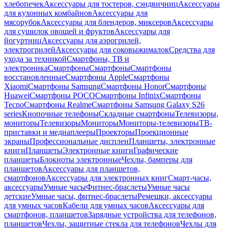
хлебопечек
Аксессуары для тостеров, сэндвичниц
Аксессуары
для кухонных комбайнов
Аксессуары для
мясорубок
Аксессуары для блендеров, миксеров
Аксессуары
для сушилок овощей и фруктов
Аксессуары для
йогуртниц
Аксессуары для аэрогрилей,
электрогрилей
Аксессуары для соковыжималок
Средства для
ухода за техникой
Смартфоны, ТВ и
электроника
Смартфоны
Смартфоны
Смартфоны
восстановленные
Смартфоны Apple
Смартфоны
Xiaomi
Смартфоны Samsung
Смартфоны Honor
Смартфоны
Huawei
Смартфоны POCO
Смартфоны Infinix
Смартфоны
Tecno
Смартфоны Realme
Смартфоны Samsung Galaxy S26
series
Кнопочные телефоны
Складные смартфоны
Телевизоры,
мониторы
Телевизоры
Мониторы
Мониторы-телевизоры
ТВ-
приставки и медиаплееры
Проекторы
Проекционные
экраны
Профессиональные дисплеи
Планшеты, электронные
книги
Планшеты
Электронные книги
Графические
планшеты
Блокноты электронные
Чехлы, бамперы для
планшетов
Аксессуары для планшетов,
смартфонов
Аксессуары для электронных книг
Смарт-часы,
аксессуары
Умные часы
Фитнес-браслеты
Умные часы
детские
Умные часы, фитнес-браслеты
Ремешки, аксессуары
для умных часов
Кабели для умных часов
Аксессуары для
смартфонов, планшетов
Зарядные устройства для телефонов,
планшетов
Чехлы, защитные стекла для телефонов
Чехлы для