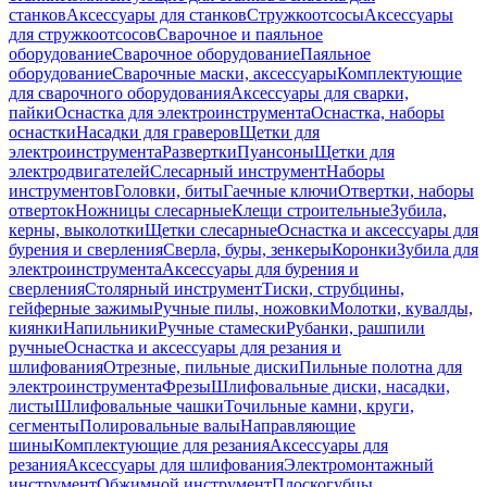
станков
Аксессуары для станков
Стружкоотсосы
Аксессуары
для стружкоотсосов
Сварочное и паяльное
оборудование
Сварочное оборудование
Паяльное
оборудование
Сварочные маски, аксессуары
Комплектующие
для сварочного оборудования
Аксессуары для сварки,
пайки
Оснастка для электроинструмента
Оснастка, наборы
оснастки
Насадки для граверов
Щетки для
электроинструмента
Развертки
Пуансоны
Щетки для
электродвигателей
Слесарный инструмент
Наборы
инструментов
Головки, биты
Гаечные ключи
Отвертки, наборы
отверток
Ножницы слесарные
Клещи строительные
Зубила,
керны, выколотки
Щетки слесарные
Оснастка и аксессуары для
бурения и сверления
Сверла, буры, зенкеры
Коронки
Зубила для
электроинструмента
Аксессуары для бурения и
сверления
Столярный инструмент
Тиски, струбцины,
гейферные зажимы
Ручные пилы, ножовки
Молотки, кувалды,
киянки
Напильники
Ручные стамески
Рубанки, рашпили
ручные
Оснастка и аксессуары для резания и
шлифования
Отрезные, пильные диски
Пильные полотна для
электроинструмента
Фрезы
Шлифовальные диски, насадки,
листы
Шлифовальные чашки
Точильные камни, круги,
сегменты
Полировальные валы
Направляющие
шины
Комплектующие для резания
Аксессуары для
резания
Аксессуары для шлифования
Электромонтажный
инструмент
Обжимной инструмент
Плоскогубцы,