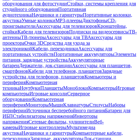
оборудования для фотостудии
Стойки, системы крепления для
студийного оборудования
Портативная
аудиотехника
Наушники и гарнитуры
Портативные колонки,
акустика
Умные колонки
MP3-плееры
Диктофоны
CD-
проигрыватели
Аксессуары для телевизоров
Кронштейны,
стойки
Кабели для телевизоров
Подписки на видеосервисы
ТВ-
антенны
ТВ-тюнеры
Аксессуары для ТВ
Аксессуары для
проектора
Очки 3D
Средства для ухода за
электроникой
Кабели, переходники
Аксессуары для
портативных устройств
Портативные аккумуляторы
Элементы
питания, зарядные устройства
Аккумуляторные
батареи
Держатели, док-станции
Аксессуары для планшетов,
смартфонов
Кабели для телефонов, планшетов
Зарядные
устройства для телефонов, планшетов
Компьютеры и
периферия
Компьютерная
техника
Ноутбуки
Планшеты
Моноблоки
Компьютеры
Игровые
компьютеры
Игровые консоли
Серверное
оборудование
Компьютерная
периферия
Мониторы
Мыши
Клавиатуры
Стилусы
Наборы
периферии
Источники бесперебойного питания
Батареи для
ИБП
Стабилизаторы напряжения
Инверторы
напряжения
Сетевые фильтры, удлинители
Веб-
камеры
Игровые контроллеры
Мультимедиа
акустика
Наушники и гарнитуры
Компьютерные кабели,
переходники
Зарядные, аккумуляторы
Док-станции,