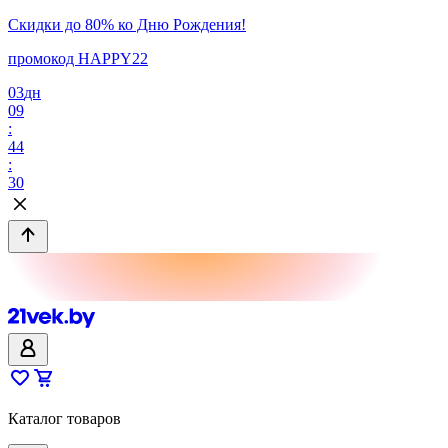
Скидки до 80% ко Дню Рождения!
промокод HAPPY22
03
дн
09
:
44
:
30
Каталог товаров