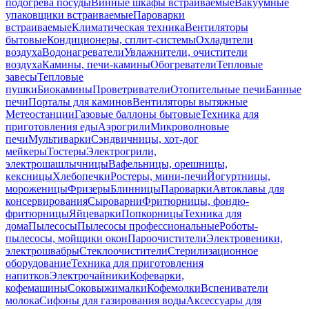
подогрева посуды
Винные шкафы встраиваемые
Вакуумные
упаковщики встраиваемые
Пароварки
встраиваемые
Климатическая техника
Вентиляторы
бытовые
Кондиционеры, сплит-системы
Охладители
воздуха
Водонагреватели
Увлажнители, очистители
воздуха
Камины, печи-камины
Обогреватели
Тепловые
завесы
Тепловые
пушки
Биокамины
Проветриватели
Отопительные печи
Банные
печи
Порталы для каминов
Вентиляторы вытяжные
Метеостанции
Газовые баллоны бытовые
Техника для
приготовления еды
Аэрогрили
Микроволновые
печи
Мультиварки
Сэндвичницы, хот-дог
мейкеры
Тостеры
Электрогрили,
электрошашлычницы
Вафельницы, орешницы,
кексницы
Хлебопечки
Ростеры, мини-печи
Йогуртницы,
мороженицы
Фризеры
Блинницы
Пароварки
Автоклавы для
консервирования
Сыроварни
Фритюрницы, фондю-
фритюрницы
Яйцеварки
Попкорницы
Техника для
дома
Пылесосы
Пылесосы профессиональные
Роботы-
пылесосы, мойщики окон
Пароочистители
Электровеники,
электрошвабры
Стеклоочистители
Стерилизационное
оборудование
Техника для приготовления
напитков
Электрочайники
Кофеварки,
кофемашины
Соковыжималки
Кофемолки
Вспениватели
молока
Сифоны для газирования воды
Аксессуары для