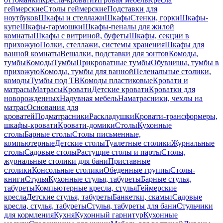
геймерские
Столы геймерские
Подставки для
ноутбуков
Шкафы и стеллажи
Шкафы
Стенки, горки
Шкафы-
купе
Шкафы-гармошки
Шкафы-пеналы для жилой
комнаты
Шкафы с витриной, буфеты
Шкафы, секции в
прихожую
Полки, стеллажи, системы хранения
Шкафы для
ванной комнаты
Вешалки, подставки для зонтов
Комоды,
тумбы
Комоды
Тумбы
Прикроватные тумбы
Обувницы, тумбы в
прихожую
Комоды, тумбы для ванной
Пеленальные столики,
комоды
Тумбы под ТВ
Комоды пластиковые
Кровати и
матрасы
Матрасы
Кровати
Детские кровати
Кроватки для
новорожденных
Надувная мебель
Наматрасники, чехлы на
матрас
Основания для
кроватей
Подматрасники
Раскладушки
Кровати-трансформеры,
шкафы-кровати
Кровати-домики
Столы
Кухонные
столы
Барные столы
Столы письменные,
компьютерные
Детские столы
Туалетные столики
Журнальные
столы
Садовые столы
Растущие столы и парты
Столы,
журнальные столики для бани
Приставные
столики
Консольные столики
Обеденные группы
Столы-
книги
Стулья
Кухонные стулья, табуреты
Барные стулья,
табуреты
Компьютерные кресла, стулья
Геймерские
кресла
Детские стулья, табуреты
Банкетки, скамьи
Садовые
кресла, стулья, табуреты
Стулья, табуреты для бани
Стульчики
для кормления
Кухня
Кухонный гарнитур
Кухонные