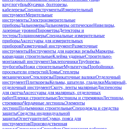
круглогубцы
Кусачки, болторезы,
кабелерезы
Специнструменты
Измерительный
инструмент
Мерительные
инструменты
Электроизмерительные
приборы
Дальномеры
Дальномеры оптические
Нивелиры,
лазерные уровни
Пирометры
Детекторы и
тестеры
Толщиномеры
Специальные измерительные
приборы
Аксессуары для измерительных
приборов
Разметочный инструмент
Разметочные
инструменты
Инструменты для нарезки резьбы
Маркеры,
карандаши строительные
Клейма ударные
Строительно-
монтажный инструмент
Заклепочники
Труборезы,
трубогибы
Ножи строительные
Мультитулы
Пробойники,
просекатели отверстий
Ломы
Степлеры
механические
Стеклорезы
Прикаточные валики
Отделочный
инструмент
Плиткорезы
Кельмы, шпатели, гладилки
Малярный,
отделочный инструмент
Скотч, ленты малярные
Диспенсеры
для скотча
Аксессуары для малярных, отделочных
работ
Пленки строительные
Лестницы и стремянки
Лестницы,
стремянки
Чердачные лестницы
Элементы
лестниц
Подъемники строительные
Спецодежда и средства
защиты
Средства индивидуальной
защиты
Огнетушители
Сумки, пояса для
инструментов
Производственная
одежда
Спецодежда
Спецобувь
Организация рабочего