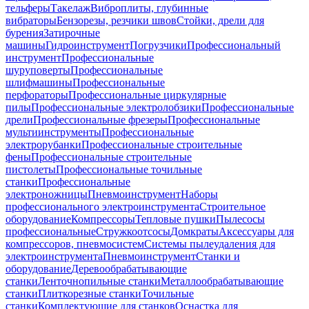
тельферы
Такелаж
Виброплиты, глубинные
вибраторы
Бензорезы, резчики швов
Стойки, дрели для
бурения
Затирочные
машины
Гидроинструмент
Погрузчики
Профессиональный
инструмент
Профессиональные
шуруповерты
Профессиональные
шлифмашины
Профессиональные
перфораторы
Профессиональные циркулярные
пилы
Профессиональные электролобзики
Профессиональные
дрели
Профессиональные фрезеры
Профессиональные
мультиинструменты
Профессиональные
электрорубанки
Профессиональные строительные
фены
Профессиональные строительные
пистолеты
Профессиональные точильные
станки
Профессиональные
электроножницы
Пневмоинструмент
Наборы
профессионального электроинструмента
Строительное
оборудование
Компрессоры
Тепловые пушки
Пылесосы
профессиональные
Стружкоотсосы
Домкраты
Аксессуары для
компрессоров, пневмосистем
Системы пылеудаления для
электроинструмента
Пневмоинструмент
Станки и
оборудование
Деревообрабатывающие
станки
Ленточнопильные станки
Металлообрабатывающие
станки
Плиткорезные станки
Точильные
станки
Комплектующие для станков
Оснастка для