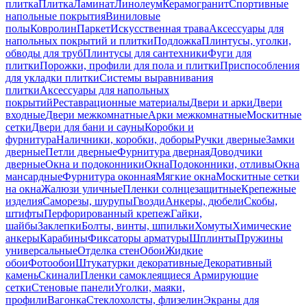
плитка
Плитка
Ламинат
Линолеум
Керамогранит
Спортивные
напольные покрытия
Виниловые
полы
Ковролин
Паркет
Искусственная трава
Аксессуары для
напольных покрытий и плитки
Подложка
Плинтусы, уголки,
обводы для труб
Плинтусы для сантехники
Фуги для
плитки
Порожки, профили для пола и плитки
Приспособления
для укладки плитки
Системы выравнивания
плитки
Аксессуары для напольных
покрытий
Реставрационные материалы
Двери и арки
Двери
входные
Двери межкомнатные
Арки межкомнатные
Москитные
сетки
Двери для бани и сауны
Коробки и
фурнитура
Наличники, коробки, доборы
Ручки дверные
Замки
дверные
Петли дверные
Фурнитура дверная
Доводчики
дверные
Окна и подоконники
Окна
Подоконники, отливы
Окна
мансардные
Фурнитура оконная
Мягкие окна
Москитные сетки
на окна
Жалюзи уличные
Пленки солнцезащитные
Крепежные
изделия
Саморезы, шурупы
Гвозди
Анкеры, дюбели
Скобы,
штифты
Перфорированный крепеж
Гайки,
шайбы
Заклепки
Болты, винты, шпильки
Хомуты
Химические
анкеры
Карабины
Фиксаторы арматуры
Шплинты
Пружины
универсальные
Отделка стен
Обои
Жидкие
обои
Фотообои
Штукатурки декоративные
Декоративный
камень
Скинали
Пленки самоклеящиеся
Армирующие
сетки
Стеновые панели
Уголки, маяки,
профили
Вагонка
Стеклохолсты, флизелин
Экраны для