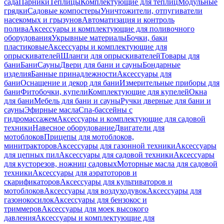
сада
Парники
Теплицы
Комплектующие для теплиц
Модульные
грядки
Садовые компостеры
Уничтожители, отпугиватели
насекомых и грызунов
Автоматизация и контроль
полива
Аксессуары и комплектующие для поливочного
оборудования
Укрывные материалы
Бочки, баки
пластиковые
Аксессуары и комплектующие для
опрыскивателей
Шланги для опрыскивателей
Товары для
бани
Бани
Сауны
Двери для бани и сауны
Бондарные
изделия
Банные принадлежности
Аксессуары для
бани
Оснащение и декор для бани
Измерительные приборы для
бани
Фитобочки, купели
Комплектующие для купелей
Окна
для бани
Мебель для бани и сауны
Ручки дверные для бани и
сауны
Эфирные масла
Спа-бассейны с
гидромассажем
Аксессуары и комплектующие для садовой
техники
Навесное оборудование
Двигатели для
мотоблоков
Прицепы для мотоблоков,
минитракторов
Аксессуары для газонной техники
Аксессуары
для цепных пил
Аксессуары для садовой техники
Аксессуары
для кусторезов, ножниц садовых
Моторные масла для садовой
техники
Аксессуары для аэратоторов и
скарификаторов
Аксессуары для культиваторов и
мотоблоков
Аксессуары для воздуходувок
Аксессуары для
газонокосилок
Аксессуары для бензокос и
триммеров
Аксессуары для моек высокого
давления
Аксессуары и комплектующие для