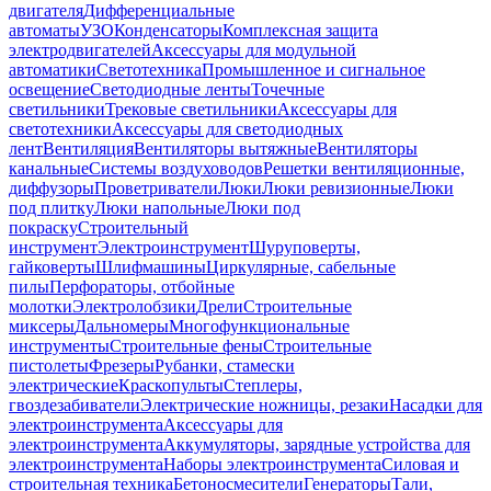
двигателя
Дифференциальные
автоматы
УЗО
Конденсаторы
Комплексная защита
электродвигателей
Аксессуары для модульной
автоматики
Светотехника
Промышленное и сигнальное
освещение
Светодиодные ленты
Точечные
светильники
Трековые светильники
Аксессуары для
светотехники
Аксессуары для светодиодных
лент
Вентиляция
Вентиляторы вытяжные
Вентиляторы
канальные
Системы воздуховодов
Решетки вентиляционные,
диффузоры
Проветриватели
Люки
Люки ревизионные
Люки
под плитку
Люки напольные
Люки под
покраску
Строительный
инструмент
Электроинструмент
Шуруповерты,
гайковерты
Шлифмашины
Циркулярные, сабельные
пилы
Перфораторы, отбойные
молотки
Электролобзики
Дрели
Строительные
миксеры
Дальномеры
Многофункциональные
инструменты
Строительные фены
Строительные
пистолеты
Фрезеры
Рубанки, стамески
электрические
Краскопульты
Степлеры,
гвоздезабиватели
Электрические ножницы, резаки
Насадки для
электроинструмента
Аксессуары для
электроинструмента
Аккумуляторы, зарядные устройства для
электроинструмента
Наборы электроинструмента
Силовая и
строительная техника
Бетоносмесители
Генераторы
Тали,