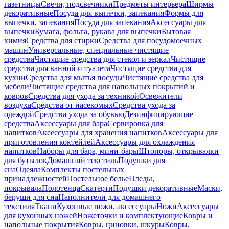
газетницы
Свечи, подсвечники
Предметы интерьера
Ширмы
декоративные
Посуда для выпечки, запекания
Формы для
выпечки, запекания
Посуда для запекания
Аксессуары для
выпечки
Бумага, фольга, рукава для выпечки
Бытовая
химия
Средства для стирки
Средства для посудомоечных
машин
Универсальные, специальные чистящие
средства
Чистящие средства для стекол и зеркал
Чистящие
средства для ванной и туалета
Чистящие средства для
кухни
Средства для мытья посуды
Чистящие средства для
мебели
Чистящие средства для напольных покрытий и
ковров
Средства для ухода за техникой
Освежители
воздуха
Средства от насекомых
Средства ухода за
одеждой
Средства ухода за обувью
Дезинфицирующие
средства
Аксессуары для бара
Сервировка для
напитков
Аксессуары для хранения напитков
Аксессуары для
приготовления коктейлей
Аксессуары для охлаждения
напитков
Наборы для бара, мини-бары
Штопоры, открывалки
для бутылок
Домашний текстиль
Подушки для
сна
Одеяла
Комплекты постельных
принадлежностей
Постельное белье
Пледы,
покрывала
Полотенца
Скатерти
Подушки декоративные
Маски,
беруши для сна
Наполнители для домашнего
текстиля
Ткани
Кухонные ножи, аксессуары
Ножи
Аксессуары
для кухонных ножей
Ножеточки и комплектующие
Ковры и
напольные покрытия
Ковры, циновки, шкуры
Ковры,