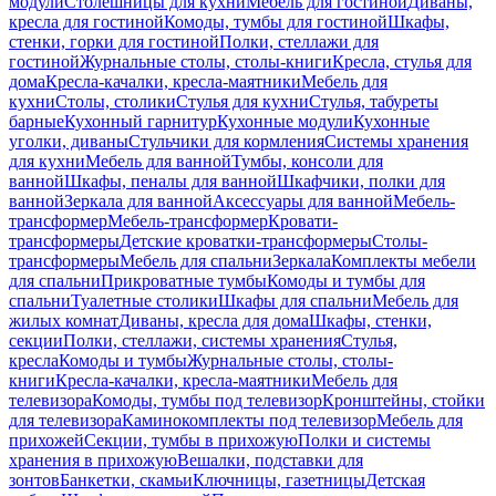
модули
Столешницы для кухни
Мебель для гостиной
Диваны,
кресла для гостиной
Комоды, тумбы для гостиной
Шкафы,
стенки, горки для гостиной
Полки, стеллажи для
гостиной
Журнальные столы, столы-книги
Кресла, стулья для
дома
Кресла-качалки, кресла-маятники
Мебель для
кухни
Столы, столики
Стулья для кухни
Стулья, табуреты
барные
Кухонный гарнитур
Кухонные модули
Кухонные
уголки, диваны
Стульчики для кормления
Системы хранения
для кухни
Мебель для ванной
Тумбы, консоли для
ванной
Шкафы, пеналы для ванной
Шкафчики, полки для
ванной
Зеркала для ванной
Аксессуары для ванной
Мебель-
трансформер
Мебель-трансформер
Кровати-
трансформеры
Детские кроватки-трансформеры
Столы-
трансформеры
Мебель для спальни
Зеркала
Комплекты мебели
для спальни
Прикроватные тумбы
Комоды и тумбы для
спальни
Туалетные столики
Шкафы для спальни
Мебель для
жилых комнат
Диваны, кресла для дома
Шкафы, стенки,
секции
Полки, стеллажи, системы хранения
Стулья,
кресла
Комоды и тумбы
Журнальные столы, столы-
книги
Кресла-качалки, кресла-маятники
Мебель для
телевизора
Комоды, тумбы под телевизор
Кронштейны, стойки
для телевизора
Каминокомплекты под телевизор
Мебель для
прихожей
Секции, тумбы в прихожую
Полки и системы
хранения в прихожую
Вешалки, подставки для
зонтов
Банкетки, скамьи
Ключницы, газетницы
Детская