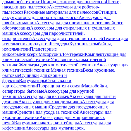
домашней техники
Принадлежности для пылесосов
Щетки,
насадки для пылесосов
Аксессуары для роботов-
пылесосов
Расходные материалы для пылесосов
Станции,
аккумуляторы для роботов-пылесосов
Аксессуары для
швейных машин
Аксессуары для промышленного швейного
оборудования
Аксессуары для стиральных и сушильных
машин
Аксессуары для пароочистителей,
отпаривателей
Аксессуары для стеклоочистителей
Техника для
измельчения продуктов
Блендеры
Кухонные комбайны,
измельчители
Планетарные
миксеры
Миксеры
Мясорубки
Ломтерезки
Комплектующие для
климатической техники
Управление климатической
техникой
Фильтры для климатической техники
Аксессуары для
климатической техники
Мелкая техника
Весы кухонные,
бытовые
Сушилки для овощей и
фруктов
Вакууматоры
Открывалки,
картофелечистки
Проращиватели семян
Маслобойки,
сепараторы бытовые
Аксессуары для крупной
техники
Аксессуары для вытяжек
Аксессуары для плит и
духовок
Аксессуары для холодильников
Аксессуары для
посудомоечных машин
Средства для посудомоечных
машин
Средства для ухода за техникой
Аксессуары для
кухонной техники
Аксессуары для микроволновых
печей
Вакуумные пакеты, контейнеры
Аксессуары для
кофемашин
Аксессуары для мультиварок,