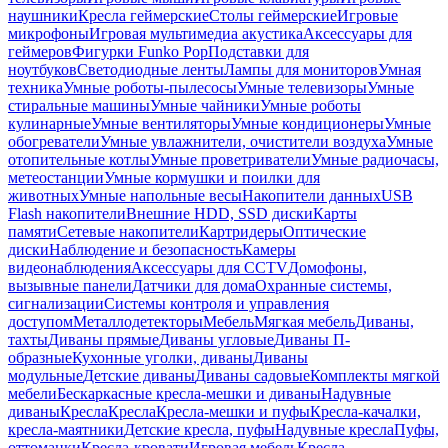
наушники
Кресла геймерские
Столы геймерские
Игровые
микрофоны
Игровая мультимедиа акустика
Аксессуары для
геймеров
Фигурки Funko Pop
Подставки для
ноутбуков
Светодиодные ленты
Лампы для мониторов
Умная
техника
Умные роботы-пылесосы
Умные телевизоры
Умные
стиральные машины
Умные чайники
Умные роботы
кулинарные
Умные вентиляторы
Умные кондиционеры
Умные
обогреватели
Умные увлажнители, очистители воздуха
Умные
отопительные котлы
Умные проветриватели
Умные радиочасы,
метеостанции
Умные кормушки и поилки для
животных
Умные напольные весы
Накопители данных
USB
Flash накопители
Внешние HDD, SSD диски
Карты
памяти
Сетевые накопители
Картридеры
Оптические
диски
Наблюдение и безопасность
Камеры
видеонаблюдения
Аксессуары для CCTV
Домофоны,
вызывные панели
Датчики для дома
Охранные системы,
сигнализации
Системы контроля и управления
доступом
Металлодетекторы
Мебель
Мягкая мебель
Диваны,
тахты
Диваны прямые
Диваны угловые
Диваны П-
образные
Кухонные уголки, диваны
Диваны
модульные
Детские диваны
Диваны садовые
Комплекты мягкой
мебели
Бескаркасные кресла-мешки и диваны
Надувные
диваны
Кресла
Кресла
Кресла-мешки и пуфы
Кресла-качалки,
кресла-маятники
Детские кресла, пуфы
Надувные кресла
Пуфы,
оттоманки
Кресла-кровати
Игровая мебель
Кресла