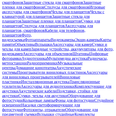
смартфонов
Защитные стекла для смартфонов
Защитные
пленки для смартфонов
Стилусы для смартфонов
Игровые
аксессуары для смартфонов
Чехлы для планшетов
Чехлы с
клавиатурой для планшетов
Защитные стекла для
планшетов
Защитные пленки для планшетов
Сумки для
планшетов
Стилусы для планшетов
Аксессуары для
планшетов, смартфонов
Кабели для телефонов,
планшетов
Фото,
видеосъемка
Фотоаппараты
Видеокамеры
Экшн-камеры
Карты
памяти
Объективы
Вспышки
Аксессуары для камер
Сумки и
чехлы для камер
Зарядные устройства, аккумуляторы для фото,
видеокамер
Аксессуары для объективов
Штативы
Цифровые
фоторамки
Аудиотехника
Мультимедиа акустика
Радиочасы,
метеостанции
Радиоприемники
Музыкальные
центры
Домашние кинотеатры
Акустические
системы
Проигрыватели виниловых пластинок
Аксессуары
для виниловых проигрывателей
Виниловые
пластинки
Инсталляционная акустика
Трансляционные
усилители
Аксессуары для аудиотехники
Комплектующие для
акустики
Акустические кабели
Подставки, стойки для
акустики
Сумки, чехлы для акустики
Оборудование для
фотостудии
Кольцевые лампы
Фоны для фотостудии
Студийное
освещение
Насадки светоформирующие для
фотостудии
Фотозонты, отражатели
Оборудование для
предметной съемки
Вспышки студийные
Комплекты