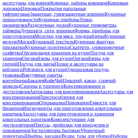
аксессуары для ковров
Коврики, наборы ковриков
Ковровые
дорожки
Циновки
Покрытия напольные
тафтинговые
Защитные, грязезащитные коврики
Кухонные
принадлежности
Кухонные приборы
Терки,
овощерезки
Разделочные доски
Кухонные термометры,
таймеры
Дуршлаги, сита, воронки
Формы, приборы для
приготовления
Молотки для мяса, тендерайзеры
Кухонные
мелочи
Миски
Кухонный текстиль
Кухонные фартуки,
прихватки
Кухонные полотенца
Скатерти, сервировочные
салфетки
Организация хранения на кухне
Посуда для
хранения
Органайзеры для кухни
Органайзеры для
специй
Посуда для ланча
Полки и аксессуары на
рейлинги
Рейлинги для кухни
Одноразовая посуда,
упаковка
Вакуумные пакеты,
контейнеры
Бакалея
Кофе
Чай
Цикорий, какао, горячий
шоколад
Сиропы и топпинги
Консервирование и
дистилляция
Автоклавы для консервирования
Аксессуары для
консервирования
Приспособления для
консервирования
Открывалки
Пивоварни
Емкости для
брожения
Ингредиенты для приготовления алкогольных
напитков
Аксессуары для приготовления и хранения
алкогольных напитков
Комплектующие для
дистилляторов
Прессы, дробилки для виноделия и
пивоварения
Дистилляторы бытовые
Уборочный
инвентарь
Швабры, насадки
Ведра, тазы для уборки
Наборы