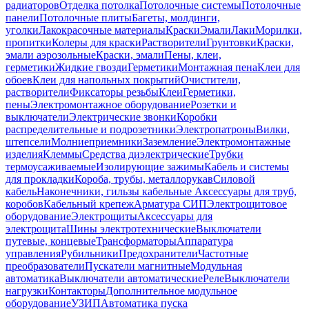
радиаторов
Отделка потолка
Потолочные системы
Потолочные
панели
Потолочные плиты
Багеты, молдинги,
уголки
Лакокрасочные материалы
Краски
Эмали
Лаки
Морилки,
пропитки
Колеры для краски
Растворители
Грунтовки
Краски,
эмали аэрозольные
Краски, эмали
Пены, клеи,
герметики
Жидкие гвозди
Герметики
Монтажная пена
Клеи для
обоев
Клеи для напольных покрытий
Очистители,
растворители
Фиксаторы резьбы
Клеи
Герметики,
пены
Электромонтажное оборудование
Розетки и
выключатели
Электрические звонки
Коробки
распределительные и подрозетники
Электропатроны
Вилки,
штепсели
Молниеприемники
Заземление
Электромонтажные
изделия
Клеммы
Средства диэлектрические
Трубки
термоусаживаемые
Изолирующие зажимы
Кабель и системы
для прокладки
Короба, трубы, металлорукав
Силовой
кабель
Наконечники, гильзы кабельные
Аксессуары для труб,
коробов
Кабельный крепеж
Арматура СИП
Электрощитовое
оборудование
Электрощиты
Аксессуары для
электрощита
Шины электротехнические
Выключатели
путевые, концевые
Трансформаторы
Аппаратура
управления
Рубильники
Предохранители
Частотные
преобразователи
Пускатели магнитные
Модульная
автоматика
Выключатели автоматические
Реле
Выключатели
нагрузки
Контакторы
Дополнительное модульное
оборудование
УЗИП
Автоматика пуска