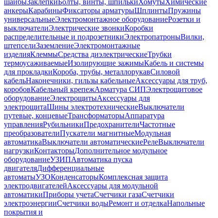
шайбы
Заклепки
Болты, винты, шпильки
Хомуты
Химические
анкеры
Карабины
Фиксаторы арматуры
Шплинты
Пружины
универсальные
Электромонтажное оборудование
Розетки и
выключатели
Электрические звонки
Коробки
распределительные и подрозетники
Электропатроны
Вилки,
штепсели
Заземление
Электромонтажные
изделия
Клеммы
Средства диэлектрические
Трубки
термоусаживаемые
Изолирующие зажимы
Кабель и системы
для прокладки
Короба, трубы, металлорукав
Силовой
кабель
Наконечники, гильзы кабельные
Аксессуары для труб,
коробов
Кабельный крепеж
Арматура СИП
Электрощитовое
оборудование
Электрощиты
Аксессуары для
электрощита
Шины электротехнические
Выключатели
путевые, концевые
Трансформаторы
Аппаратура
управления
Рубильники
Предохранители
Частотные
преобразователи
Пускатели магнитные
Модульная
автоматика
Выключатели автоматические
Реле
Выключатели
нагрузки
Контакторы
Дополнительное модульное
оборудование
УЗИП
Автоматика пуска
двигателя
Дифференциальные
автоматы
УЗО
Конденсаторы
Комплексная защита
электродвигателей
Аксессуары для модульной
автоматики
Приборы учета
Счетчики газа
Счетчики
электроэнергии
Счетчики воды
Ремонт и отделка
Напольные
покрытия и