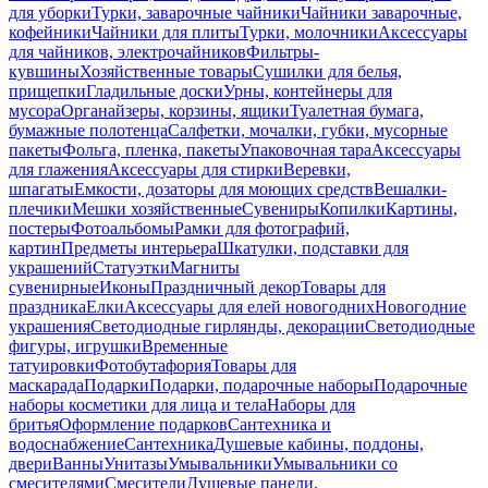
для уборки
Турки, заварочные чайники
Чайники заварочные,
кофейники
Чайники для плиты
Турки, молочники
Аксессуары
для чайников, электрочайников
Фильтры-
кувшины
Хозяйственные товары
Сушилки для белья,
прищепки
Гладильные доски
Урны, контейнеры для
мусора
Органайзеры, корзины, ящики
Туалетная бумага,
бумажные полотенца
Салфетки, мочалки, губки, мусорные
пакеты
Фольга, пленка, пакеты
Упаковочная тара
Аксессуары
для глажения
Аксессуары для стирки
Веревки,
шпагаты
Емкости, дозаторы для моющих средств
Вешалки-
плечики
Мешки хозяйственные
Сувениры
Копилки
Картины,
постеры
Фотоальбомы
Рамки для фотографий,
картин
Предметы интерьера
Шкатулки, подставки для
украшений
Статуэтки
Магниты
сувенирные
Иконы
Праздничный декор
Товары для
праздника
Елки
Аксессуары для елей новогодних
Новогодние
украшения
Светодиодные гирлянды, декорации
Светодиодные
фигуры, игрушки
Временные
татуировки
Фотобутафория
Товары для
маскарада
Подарки
Подарки, подарочные наборы
Подарочные
наборы косметики для лица и тела
Наборы для
бритья
Оформление подарков
Сантехника и
водоснабжение
Сантехника
Душевые кабины, поддоны,
двери
Ванны
Унитазы
Умывальники
Умывальники со
смесителями
Смесители
Душевые панели,