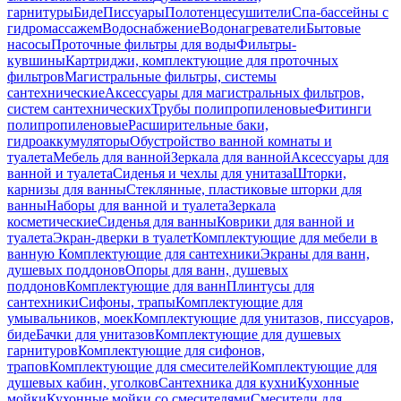
гарнитуры
Биде
Писсуары
Полотенцесушители
Спа-бассейны с
гидромассажем
Водоснабжение
Водонагреватели
Бытовые
насосы
Проточные фильтры для воды
Фильтры-
кувшины
Картриджи, комплектующие для проточных
фильтров
Магистральные фильтры, системы
сантехнические
Аксессуары для магистральных фильтров,
систем сантехнических
Трубы полипропиленовые
Фитинги
полипропиленовые
Расширительные баки,
гидроаккумуляторы
Обустройство ванной комнаты и
туалета
Мебель для ванной
Зеркала для ванной
Аксессуары для
ванной и туалета
Сиденья и чехлы для унитаза
Шторки,
карнизы для ванны
Стеклянные, пластиковые шторки для
ванны
Наборы для ванной и туалета
Зеркала
косметические
Сиденья для ванны
Коврики для ванной и
туалета
Экран-дверки в туалет
Комплектующие для мебели в
ванную
Комплектующие для сантехники
Экраны для ванн,
душевых поддонов
Опоры для ванн, душевых
поддонов
Комплектующие для ванн
Плинтусы для
сантехники
Сифоны, трапы
Комплектующие для
умывальников, моек
Комплектующие для унитазов, писсуаров,
биде
Бачки для унитазов
Комплектующие для душевых
гарнитуров
Комплектующие для сифонов,
трапов
Комплектующие для смесителей
Комплектующие для
душевых кабин, уголков
Сантехника для кухни
Кухонные
мойки
Кухонные мойки со смесителями
Смесители для