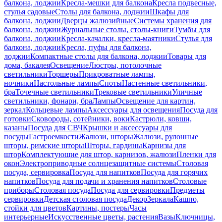
балкона, лоджии
Кресла-мешки для балкона
Кресла подвесные,
стулья садовые
Столы для балкона, лоджии
Шкафы для
балкона, лоджии
Дверцы жалюзийные
Системы хранения для
балкона, лоджии
Журнальные столы, столы-книги
Тумбы для
балкона, лоджии
Кресла-качалки, кресла-маятники
Стулья для
балкона, лоджии
Кресла, пуфы для балкона,
лоджии
Компактные столы для балкона, лоджии
Товары для
дома, бакалея
Освещение
Люстры, потолочные
светильники
Торшеры
Прикроватные лампы,
ночники
Настольные лампы
Споты
Настенные светильники,
бра
Точечные светильники
Трековые светильники
Уличные
светильники, фонари, бра
Лампы
Освещение для картин,
зеркал
Кольцевые лампы
Аксессуары для освещения
Посуда для
готовки
Сковороды, сотейники, воки
Кастрюли, ковши,
казаны
Посуда для СВЧ
Крышки и аксессуары для
посуды
Гастроемкости
Жалюзи, шторы
Жалюзи, рулонные
шторы, римские шторы
Шторы, гардины
Карнизы для
штор
Комплектующие для штор, карнизов, жалюзи
Пленки для
окон
Электроприводные солнцезащитные системы
Столовая
посуда, сервировка
Посуда для напитков
Посуда для горячих
напитков
Посуда для подачи и хранения напитков
Столовые
приборы
Столовая посуда
Посуда для сервировки
Предметы
сервировки
Детская столовая посуда
Декор
Зеркала
Кашпо,
стойки для цветов
Картины, постеры
Часы
интерьерные
Искусственные цветы, растения
Вазы
Ключницы,