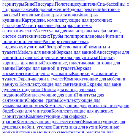
гарнитуры
Биде
Писсуары
Полотенцесушители
Спа-бассейны с
гидромассажем
Водоснабжение
Водонагреватели
Бытовые
насосы
Проточные фильтры для воды
Фильтры-
кувшины
Картриджи, комплектующие для проточных
фильтров
Магистральные фильтры, системы
сантехнические
Аксессуары для магистральных фильтров,
систем сантехнических
Трубы полипропиленовые
Фитинги
полипропиленовые
Расширительные баки,
гидроаккумуляторы
Обустройство ванной комнаты и
туалета
Мебель для ванной
Зеркала для ванной
Аксессуары для
ванной и туалета
Сиденья и чехлы для унитаза
Шторки,
карнизы для ванны
Стеклянные, пластиковые шторки для
ванны
Наборы для ванной и туалета
Зеркала
косметические
Сиденья для ванны
Коврики для ванной и
туалета
Экран-дверки в туалет
Комплектующие для мебели в
ванную
Комплектующие для сантехники
Экраны для ванн,
душевых поддонов
Опоры для ванн, душевых
поддонов
Комплектующие для ванн
Плинтусы для
сантехники
Сифоны, трапы
Комплектующие для
умывальников, моек
Комплектующие для унитазов, писсуаров,
биде
Бачки для унитазов
Комплектующие для душевых
гарнитуров
Комплектующие для сифонов,
трапов
Комплектующие для смесителей
Комплектующие для
душевых кабин, уголков
Сантехника для кухни
Кухонные
мойки
Кухонные мойки со смесителями
Смесители для