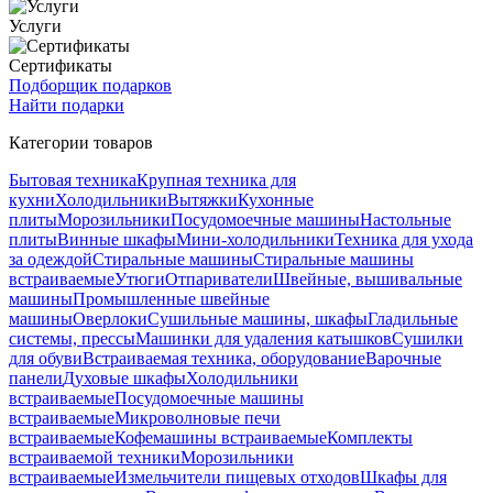
Услуги
Сертификаты
Подборщик подарков
Найти подарки
Категории товаров
Бытовая техника
Крупная техника для
кухни
Холодильники
Вытяжки
Кухонные
плиты
Морозильники
Посудомоечные машины
Настольные
плиты
Винные шкафы
Мини-холодильники
Техника для ухода
за одеждой
Стиральные машины
Стиральные машины
встраиваемые
Утюги
Отпариватели
Швейные, вышивальные
машины
Промышленные швейные
машины
Оверлоки
Сушильные машины, шкафы
Гладильные
системы, прессы
Машинки для удаления катышков
Сушилки
для обуви
Встраиваемая техника, оборудование
Варочные
панели
Духовые шкафы
Холодильники
встраиваемые
Посудомоечные машины
встраиваемые
Микроволновые печи
встраиваемые
Кофемашины встраиваемые
Комплекты
встраиваемой техники
Морозильники
встраиваемые
Измельчители пищевых отходов
Шкафы для