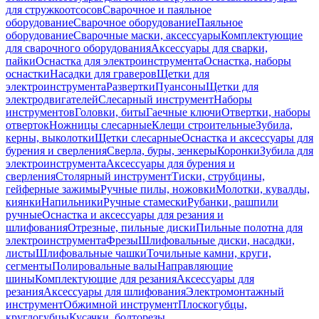
для стружкоотсосов
Сварочное и паяльное
оборудование
Сварочное оборудование
Паяльное
оборудование
Сварочные маски, аксессуары
Комплектующие
для сварочного оборудования
Аксессуары для сварки,
пайки
Оснастка для электроинструмента
Оснастка, наборы
оснастки
Насадки для граверов
Щетки для
электроинструмента
Развертки
Пуансоны
Щетки для
электродвигателей
Слесарный инструмент
Наборы
инструментов
Головки, биты
Гаечные ключи
Отвертки, наборы
отверток
Ножницы слесарные
Клещи строительные
Зубила,
керны, выколотки
Щетки слесарные
Оснастка и аксессуары для
бурения и сверления
Сверла, буры, зенкеры
Коронки
Зубила для
электроинструмента
Аксессуары для бурения и
сверления
Столярный инструмент
Тиски, струбцины,
гейферные зажимы
Ручные пилы, ножовки
Молотки, кувалды,
киянки
Напильники
Ручные стамески
Рубанки, рашпили
ручные
Оснастка и аксессуары для резания и
шлифования
Отрезные, пильные диски
Пильные полотна для
электроинструмента
Фрезы
Шлифовальные диски, насадки,
листы
Шлифовальные чашки
Точильные камни, круги,
сегменты
Полировальные валы
Направляющие
шины
Комплектующие для резания
Аксессуары для
резания
Аксессуары для шлифования
Электромонтажный
инструмент
Обжимной инструмент
Плоскогубцы,
круглогубцы
Кусачки, болторезы,