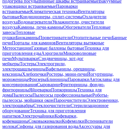
подогрева посуды
Винные шкафы встраиваемые
Вакуумные
упаковщики встраиваемые
Пароварки
встраиваемые
Климатическая техника
Вентиляторы
бытовые
Кондиционеры, сплит-системы
Охладители
воздуха
Водонагреватели
Увлажнители, очистители
воздуха
Камины, печи-камины
Обогреватели
Тепловые
завесы
Тепловые
пушки
Биокамины
Проветриватели
Отопительные печи
Банные
печи
Порталы для каминов
Вентиляторы вытяжные
Метеостанции
Газовые баллоны бытовые
Техника для
приготовления еды
Аэрогрили
Микроволновые
печи
Мультиварки
Сэндвичницы, хот-дог
мейкеры
Тостеры
Электрогрили,
электрошашлычницы
Вафельницы, орешницы,
кексницы
Хлебопечки
Ростеры, мини-печи
Йогуртницы,
мороженицы
Фризеры
Блинницы
Пароварки
Автоклавы для
консервирования
Сыроварни
Фритюрницы, фондю-
фритюрницы
Яйцеварки
Попкорницы
Техника для
дома
Пылесосы
Пылесосы профессиональные
Роботы-
пылесосы, мойщики окон
Пароочистители
Электровеники,
электрошвабры
Стеклоочистители
Стерилизационное
оборудование
Техника для приготовления
напитков
Электрочайники
Кофеварки,
кофемашины
Соковыжималки
Кофемолки
Вспениватели
молока
Сифоны для газирования воды
Аксессуары для