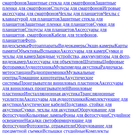
смартфонов
Защитные стекла для смартфонов
Защитные
пленки для смартфонов
Стилусы для смартфонов
Игровые
аксессуары для смартфонов
Чехлы для планшетов
Чехлы с
клавиатурой для планшетов
Защитные стекла для
планшетов
Защитные пленки для планшетов
Сумки для
планшетов
Стилусы для планшетов
Аксессуары для
планшетов, смартфонов
Кабели для телефонов,
планшетов
Фото,
видеосъемка
Фотоаппараты
Видеокамеры
Экшн-камеры
Карты
памяти
Объективы
Вспышки
Аксессуары для камер
Сумки и
чехлы для камер
Зарядные устройства, аккумуляторы для фото,
видеокамер
Аксессуары для объективов
Штативы
Цифровые
фоторамки
Аудиотехника
Мультимедиа акустика
Радиочасы,
метеостанции
Радиоприемники
Музыкальные
центры
Домашние кинотеатры
Акустические
системы
Проигрыватели виниловых пластинок
Аксессуары
для виниловых проигрывателей
Виниловые
пластинки
Инсталляционная акустика
Трансляционные
усилители
Аксессуары для аудиотехники
Комплектующие для
акустики
Акустические кабели
Подставки, стойки для
акустики
Сумки, чехлы для акустики
Оборудование для
фотостудии
Кольцевые лампы
Фоны для фотостудии
Студийное
освещение
Насадки светоформирующие для
фотостудии
Фотозонты, отражатели
Оборудование для
предметной съемки
Вспышки студийные
Комплекты