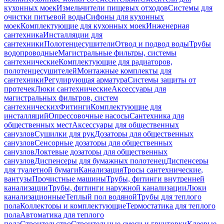
кухонных моек
Измельчители пищевых отходов
Системы для
очистки питьевой воды
Сифоны для кухонных
моек
Комплектующие для кухонных моек
Инженерная
сантехника
Инсталляции для
сантехники
Полотенцесушители
Отвод и подвод воды
Трубы
водопроводные
Магистральные фильтры, системы
сантехнические
Комплектующие для радиаторов,
полотенцесушителей
Монтажные комплекты для
сантехники
Регулирующая арматура
Системы защиты от
протечек
Люки сантехнические
Аксессуары для
магистральных фильтров, систем
сантехнических
Фитинги
Комплектующие для
инсталляций
Опрессовочные насосы
Сантехника для
общественных мест
Аксессуары для общественных
санузлов
Сушилки для рук
Дозаторы для общественных
санузлов
Сенсорные дозаторы для общественных
санузлов
Локтевые дозаторы для общественных
санузлов
Диспенсеры для бумажных полотенец
Диспенсеры
для туалетной бумаги
Канализация
Тросы сантехнические,
вантузы
Прочистные машины
Трубы, фитинги внутренней
канализации
Трубы, фитинги наружной канализации
Люки
канализационные
Теплый пол водяной
Трубы для теплого
пола
Коллекторы и комплектующие
Термостатика для теплого
пола
Автоматика для теплого
пола
Строительство
Строительные смеси и грунтовки
Клеевые