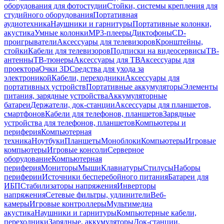
оборудования для фотостудии
Стойки, системы крепления для
студийного оборудования
Портативная
аудиотехника
Наушники и гарнитуры
Портативные колонки,
акустика
Умные колонки
MP3-плееры
Диктофоны
CD-
проигрыватели
Аксессуары для телевизоров
Кронштейны,
стойки
Кабели для телевизоров
Подписки на видеосервисы
ТВ-
антенны
ТВ-тюнеры
Аксессуары для ТВ
Аксессуары для
проектора
Очки 3D
Средства для ухода за
электроникой
Кабели, переходники
Аксессуары для
портативных устройств
Портативные аккумуляторы
Элементы
питания, зарядные устройства
Аккумуляторные
батареи
Держатели, док-станции
Аксессуары для планшетов,
смартфонов
Кабели для телефонов, планшетов
Зарядные
устройства для телефонов, планшетов
Компьютеры и
периферия
Компьютерная
техника
Ноутбуки
Планшеты
Моноблоки
Компьютеры
Игровые
компьютеры
Игровые консоли
Серверное
оборудование
Компьютерная
периферия
Мониторы
Мыши
Клавиатуры
Стилусы
Наборы
периферии
Источники бесперебойного питания
Батареи для
ИБП
Стабилизаторы напряжения
Инверторы
напряжения
Сетевые фильтры, удлинители
Веб-
камеры
Игровые контроллеры
Мультимедиа
акустика
Наушники и гарнитуры
Компьютерные кабели,
переходники
Зарядные, аккумуляторы
Док-станции,