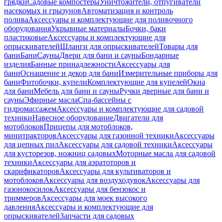
грядки
Садовые компостеры
Уничтожители, отпугиватели
насекомых и грызунов
Автоматизация и контроль
полива
Аксессуары и комплектующие для поливочного
оборудования
Укрывные материалы
Бочки, баки
пластиковые
Аксессуары и комплектующие для
опрыскивателей
Шланги для опрыскивателей
Товары для
бани
Бани
Сауны
Двери для бани и сауны
Бондарные
изделия
Банные принадлежности
Аксессуары для
бани
Оснащение и декор для бани
Измерительные приборы для
бани
Фитобочки, купели
Комплектующие для купелей
Окна
для бани
Мебель для бани и сауны
Ручки дверные для бани и
сауны
Эфирные масла
Спа-бассейны с
гидромассажем
Аксессуары и комплектующие для садовой
техники
Навесное оборудование
Двигатели для
мотоблоков
Прицепы для мотоблоков,
минитракторов
Аксессуары для газонной техники
Аксессуары
для цепных пил
Аксессуары для садовой техники
Аксессуары
для кусторезов, ножниц садовых
Моторные масла для садовой
техники
Аксессуары для аэратоторов и
скарификаторов
Аксессуары для культиваторов и
мотоблоков
Аксессуары для воздуходувок
Аксессуары для
газонокосилок
Аксессуары для бензокос и
триммеров
Аксессуары для моек высокого
давления
Аксессуары и комплектующие для
опрыскивателей
Запчасти для садовых