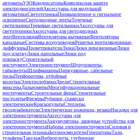
автоматы
УЗО
Конденсаторы
Комплексная защита
электродвигателей
Аксессуары для модульной
автоматики
Светотехника
Промышленное и сигнальное
освещение
Светодиодные ленты
Точечные
светильники
Трековые светильники
Аксессуары для
светотехники
Аксессуары для светодиодных
лент
Вентиляция
Вентиляторы вытяжные
Вентиляторы
канальные
Системы воздуховодов
Решетки вентиляционные,
диффузоры
Проветриватели
Люки
Люки ревизионные
Люки
под плитку
Люки напольные
Люки под
покраску
Строительный
инструмент
Электроинструмент
Шуруповерты,
гайковерты
Шлифмашины
Циркулярные, сабельные
пилы
Перфораторы, отбойные
молотки
Электролобзики
Дрели
Строительные
миксеры
Дальномеры
Многофункциональные
инструменты
Строительные фены
Строительные
пистолеты
Фрезеры
Рубанки, стамески
электрические
Краскопульты
Степлеры,
гвоздезабиватели
Электрические ножницы, резаки
Насадки для
электроинструмента
Аксессуары для
электроинструмента
Аккумуляторы, зарядные устройства для
электроинструмента
Наборы электроинструмента
Силовая и
строительная техника
Бетоносмесители
Генераторы
Тали,
тельферы
Такелаж
Виброплиты, глубинные