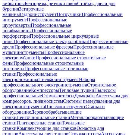
вибраторы
Бензорезы, резчики швов
Стойки, дрели для
бурения
Затирочные
машины
Гидроинструмент
Погрузчики
Профессиональный
инструмент
Профессиональные
шуруповерты
Профессиональные
шлифмашины
Профессиональные
перфораторы
Профессиональные циркулярные
пилы
Профессиональные электролобзики
Профессиональные
дрели
Профессиональные фрезеры
Профессиональные
мультиинструменты
Профессиональные
электрорубанки
Профессиональные строительные
фены
Профессиональные строительные
пистолеты
Профессиональные точильные
станки
Профессиональные
электроножницы
Пневмоинструмент
Наборы
профессионального электроинструмента
Строительное
оборудование
Компрессоры
Тепловые пушки
Пылесосы
профессиональные
Стружкоотсосы
Домкраты
Аксессуары для
компрессоров, пневмосистем
Системы пылеудаления для
электроинструмента
Пневмоинструмент
Станки и
оборудование
Деревообрабатывающие
станки
Ленточнопильные станки
Металлообрабатывающие
станки
Плиткорезные станки
Точильные
станки
Комплектующие для станков
Оснастка для
станков
Аксессуары для станков
Стружкоотсосы
Аксессуары