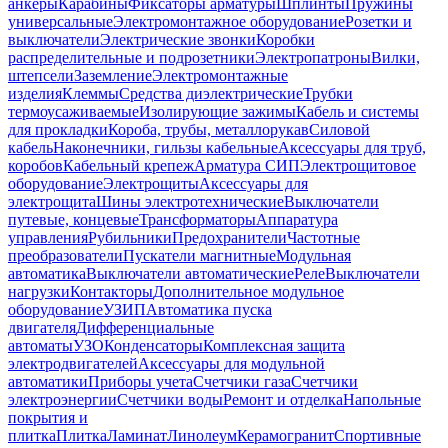
анкеры
Карабины
Фиксаторы арматуры
Шплинты
Пружины
универсальные
Электромонтажное оборудование
Розетки и
выключатели
Электрические звонки
Коробки
распределительные и подрозетники
Электропатроны
Вилки,
штепсели
Заземление
Электромонтажные
изделия
Клеммы
Средства диэлектрические
Трубки
термоусаживаемые
Изолирующие зажимы
Кабель и системы
для прокладки
Короба, трубы, металлорукав
Силовой
кабель
Наконечники, гильзы кабельные
Аксессуары для труб,
коробов
Кабельный крепеж
Арматура СИП
Электрощитовое
оборудование
Электрощиты
Аксессуары для
электрощита
Шины электротехнические
Выключатели
путевые, концевые
Трансформаторы
Аппаратура
управления
Рубильники
Предохранители
Частотные
преобразователи
Пускатели магнитные
Модульная
автоматика
Выключатели автоматические
Реле
Выключатели
нагрузки
Контакторы
Дополнительное модульное
оборудование
УЗИП
Автоматика пуска
двигателя
Дифференциальные
автоматы
УЗО
Конденсаторы
Комплексная защита
электродвигателей
Аксессуары для модульной
автоматики
Приборы учета
Счетчики газа
Счетчики
электроэнергии
Счетчики воды
Ремонт и отделка
Напольные
покрытия и
плитка
Плитка
Ламинат
Линолеум
Керамогранит
Спортивные