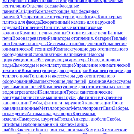
материалы
Шифер
Профнастил
Рулонная кровля
Кровельная
вентиляция
Отделка фасада
Фасадные
панели
Сайдинг
Комплектующие для фасадных
панелей
Декоративные штукатурки для фасада
Клинкерная
плитка для фасада
Декоративный камень для наружной
отделки
Отопление
Отопительные котлы
Газовые
колонки
Камины, печи-камины
Отопительные печи
Банные
печи
Водонагреватели
Радиаторы отопления, батареи
Теплый
пол
Теплые плинтусы
Системы антиобледенения
Управление
климатической техникой
Комплектующие для отопительного
оборудования
Стабилизаторы напряжения
Насосы
циркуляционные
Регулирующая арматура
Отвод и подвод
воды
Дымоходы и комплектующие
Управление климатической
техникой
Комплектующие для радиаторов
Комплектующие для
теплого пола
Топливо и аксессуары для отопительного
оборудования
Комплектующие для печей, каминов
Аксессуары
для каминов, печей
Комплектующие для отопительных котлов,
водонагревателей
Канализация
Тросы сантехнические,
вантузы
Прочистные машины
Трубы, фитинги внутренней
канализации
Трубы, фитинги наружной канализации
Люки
канализационные
Металлопрокат
Металлопрокат
Сваи
Заборы,
ограждения
Автоматика для ворот
Крепежные
изделия
Саморезы, шурупы
Гвозди
Анкеры, дюбели
Скобы,
штифты
Перфорированный крепеж
Гайки,
шайбы
Заклепки
Болты, винты, шпильки
Хомуты
Химические