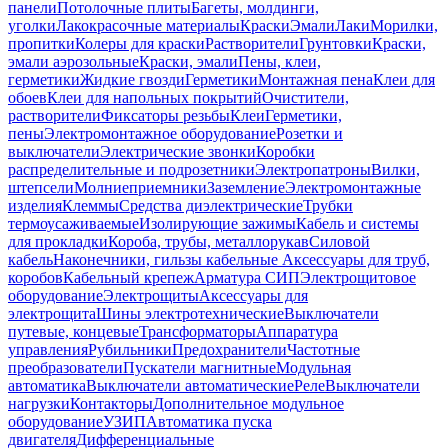
панели
Потолочные плиты
Багеты, молдинги,
уголки
Лакокрасочные материалы
Краски
Эмали
Лаки
Морилки,
пропитки
Колеры для краски
Растворители
Грунтовки
Краски,
эмали аэрозольные
Краски, эмали
Пены, клеи,
герметики
Жидкие гвозди
Герметики
Монтажная пена
Клеи для
обоев
Клеи для напольных покрытий
Очистители,
растворители
Фиксаторы резьбы
Клеи
Герметики,
пены
Электромонтажное оборудование
Розетки и
выключатели
Электрические звонки
Коробки
распределительные и подрозетники
Электропатроны
Вилки,
штепсели
Молниеприемники
Заземление
Электромонтажные
изделия
Клеммы
Средства диэлектрические
Трубки
термоусаживаемые
Изолирующие зажимы
Кабель и системы
для прокладки
Короба, трубы, металлорукав
Силовой
кабель
Наконечники, гильзы кабельные
Аксессуары для труб,
коробов
Кабельный крепеж
Арматура СИП
Электрощитовое
оборудование
Электрощиты
Аксессуары для
электрощита
Шины электротехнические
Выключатели
путевые, концевые
Трансформаторы
Аппаратура
управления
Рубильники
Предохранители
Частотные
преобразователи
Пускатели магнитные
Модульная
автоматика
Выключатели автоматические
Реле
Выключатели
нагрузки
Контакторы
Дополнительное модульное
оборудование
УЗИП
Автоматика пуска
двигателя
Дифференциальные