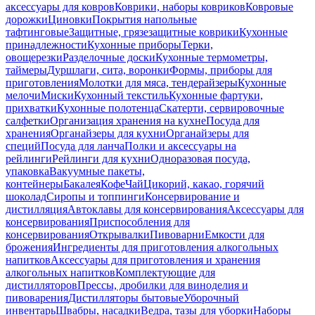
аксессуары для ковров
Коврики, наборы ковриков
Ковровые
дорожки
Циновки
Покрытия напольные
тафтинговые
Защитные, грязезащитные коврики
Кухонные
принадлежности
Кухонные приборы
Терки,
овощерезки
Разделочные доски
Кухонные термометры,
таймеры
Дуршлаги, сита, воронки
Формы, приборы для
приготовления
Молотки для мяса, тендерайзеры
Кухонные
мелочи
Миски
Кухонный текстиль
Кухонные фартуки,
прихватки
Кухонные полотенца
Скатерти, сервировочные
салфетки
Организация хранения на кухне
Посуда для
хранения
Органайзеры для кухни
Органайзеры для
специй
Посуда для ланча
Полки и аксессуары на
рейлинги
Рейлинги для кухни
Одноразовая посуда,
упаковка
Вакуумные пакеты,
контейнеры
Бакалея
Кофе
Чай
Цикорий, какао, горячий
шоколад
Сиропы и топпинги
Консервирование и
дистилляция
Автоклавы для консервирования
Аксессуары для
консервирования
Приспособления для
консервирования
Открывалки
Пивоварни
Емкости для
брожения
Ингредиенты для приготовления алкогольных
напитков
Аксессуары для приготовления и хранения
алкогольных напитков
Комплектующие для
дистилляторов
Прессы, дробилки для виноделия и
пивоварения
Дистилляторы бытовые
Уборочный
инвентарь
Швабры, насадки
Ведра, тазы для уборки
Наборы