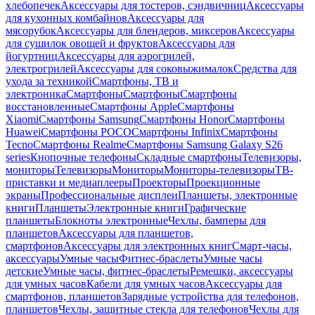
хлебопечек
Аксессуары для тостеров, сэндвичниц
Аксессуары
для кухонных комбайнов
Аксессуары для
мясорубок
Аксессуары для блендеров, миксеров
Аксессуары
для сушилок овощей и фруктов
Аксессуары для
йогуртниц
Аксессуары для аэрогрилей,
электрогрилей
Аксессуары для соковыжималок
Средства для
ухода за техникой
Смартфоны, ТВ и
электроника
Смартфоны
Смартфоны
Смартфоны
восстановленные
Смартфоны Apple
Смартфоны
Xiaomi
Смартфоны Samsung
Смартфоны Honor
Смартфоны
Huawei
Смартфоны POCO
Смартфоны Infinix
Смартфоны
Tecno
Смартфоны Realme
Смартфоны Samsung Galaxy S26
series
Кнопочные телефоны
Складные смартфоны
Телевизоры,
мониторы
Телевизоры
Мониторы
Мониторы-телевизоры
ТВ-
приставки и медиаплееры
Проекторы
Проекционные
экраны
Профессиональные дисплеи
Планшеты, электронные
книги
Планшеты
Электронные книги
Графические
планшеты
Блокноты электронные
Чехлы, бамперы для
планшетов
Аксессуары для планшетов,
смартфонов
Аксессуары для электронных книг
Смарт-часы,
аксессуары
Умные часы
Фитнес-браслеты
Умные часы
детские
Умные часы, фитнес-браслеты
Ремешки, аксессуары
для умных часов
Кабели для умных часов
Аксессуары для
смартфонов, планшетов
Зарядные устройства для телефонов,
планшетов
Чехлы, защитные стекла для телефонов
Чехлы для