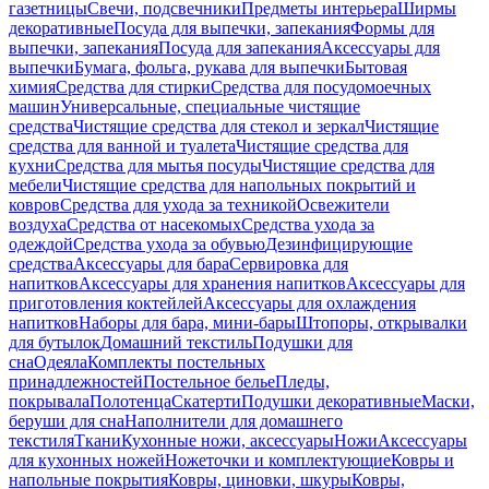
газетницы
Свечи, подсвечники
Предметы интерьера
Ширмы
декоративные
Посуда для выпечки, запекания
Формы для
выпечки, запекания
Посуда для запекания
Аксессуары для
выпечки
Бумага, фольга, рукава для выпечки
Бытовая
химия
Средства для стирки
Средства для посудомоечных
машин
Универсальные, специальные чистящие
средства
Чистящие средства для стекол и зеркал
Чистящие
средства для ванной и туалета
Чистящие средства для
кухни
Средства для мытья посуды
Чистящие средства для
мебели
Чистящие средства для напольных покрытий и
ковров
Средства для ухода за техникой
Освежители
воздуха
Средства от насекомых
Средства ухода за
одеждой
Средства ухода за обувью
Дезинфицирующие
средства
Аксессуары для бара
Сервировка для
напитков
Аксессуары для хранения напитков
Аксессуары для
приготовления коктейлей
Аксессуары для охлаждения
напитков
Наборы для бара, мини-бары
Штопоры, открывалки
для бутылок
Домашний текстиль
Подушки для
сна
Одеяла
Комплекты постельных
принадлежностей
Постельное белье
Пледы,
покрывала
Полотенца
Скатерти
Подушки декоративные
Маски,
беруши для сна
Наполнители для домашнего
текстиля
Ткани
Кухонные ножи, аксессуары
Ножи
Аксессуары
для кухонных ножей
Ножеточки и комплектующие
Ковры и
напольные покрытия
Ковры, циновки, шкуры
Ковры,