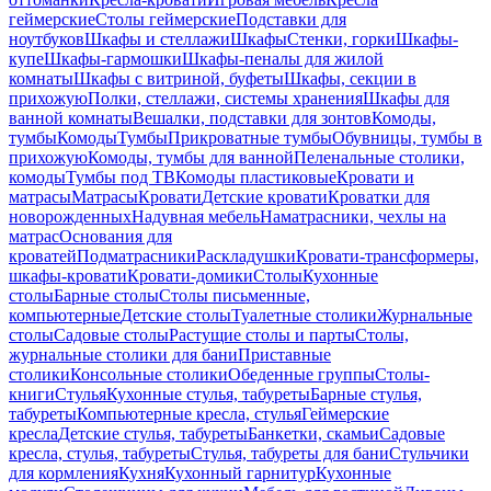
геймерские
Столы геймерские
Подставки для
ноутбуков
Шкафы и стеллажи
Шкафы
Стенки, горки
Шкафы-
купе
Шкафы-гармошки
Шкафы-пеналы для жилой
комнаты
Шкафы с витриной, буфеты
Шкафы, секции в
прихожую
Полки, стеллажи, системы хранения
Шкафы для
ванной комнаты
Вешалки, подставки для зонтов
Комоды,
тумбы
Комоды
Тумбы
Прикроватные тумбы
Обувницы, тумбы в
прихожую
Комоды, тумбы для ванной
Пеленальные столики,
комоды
Тумбы под ТВ
Комоды пластиковые
Кровати и
матрасы
Матрасы
Кровати
Детские кровати
Кроватки для
новорожденных
Надувная мебель
Наматрасники, чехлы на
матрас
Основания для
кроватей
Подматрасники
Раскладушки
Кровати-трансформеры,
шкафы-кровати
Кровати-домики
Столы
Кухонные
столы
Барные столы
Столы письменные,
компьютерные
Детские столы
Туалетные столики
Журнальные
столы
Садовые столы
Растущие столы и парты
Столы,
журнальные столики для бани
Приставные
столики
Консольные столики
Обеденные группы
Столы-
книги
Стулья
Кухонные стулья, табуреты
Барные стулья,
табуреты
Компьютерные кресла, стулья
Геймерские
кресла
Детские стулья, табуреты
Банкетки, скамьи
Садовые
кресла, стулья, табуреты
Стулья, табуреты для бани
Стульчики
для кормления
Кухня
Кухонный гарнитур
Кухонные