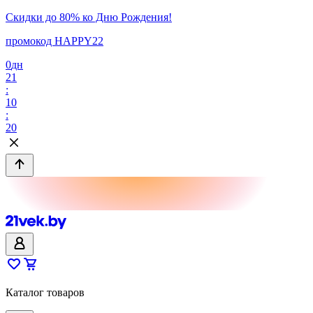
Скидки до 80% ко Дню Рождения!
промокод HAPPY22
0
дн
21
:
10
:
20
Каталог товаров