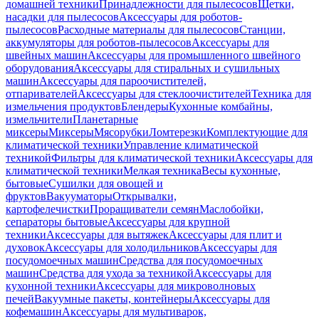
домашней техники
Принадлежности для пылесосов
Щетки,
насадки для пылесосов
Аксессуары для роботов-
пылесосов
Расходные материалы для пылесосов
Станции,
аккумуляторы для роботов-пылесосов
Аксессуары для
швейных машин
Аксессуары для промышленного швейного
оборудования
Аксессуары для стиральных и сушильных
машин
Аксессуары для пароочистителей,
отпаривателей
Аксессуары для стеклоочистителей
Техника для
измельчения продуктов
Блендеры
Кухонные комбайны,
измельчители
Планетарные
миксеры
Миксеры
Мясорубки
Ломтерезки
Комплектующие для
климатической техники
Управление климатической
техникой
Фильтры для климатической техники
Аксессуары для
климатической техники
Мелкая техника
Весы кухонные,
бытовые
Сушилки для овощей и
фруктов
Вакууматоры
Открывалки,
картофелечистки
Проращиватели семян
Маслобойки,
сепараторы бытовые
Аксессуары для крупной
техники
Аксессуары для вытяжек
Аксессуары для плит и
духовок
Аксессуары для холодильников
Аксессуары для
посудомоечных машин
Средства для посудомоечных
машин
Средства для ухода за техникой
Аксессуары для
кухонной техники
Аксессуары для микроволновых
печей
Вакуумные пакеты, контейнеры
Аксессуары для
кофемашин
Аксессуары для мультиварок,