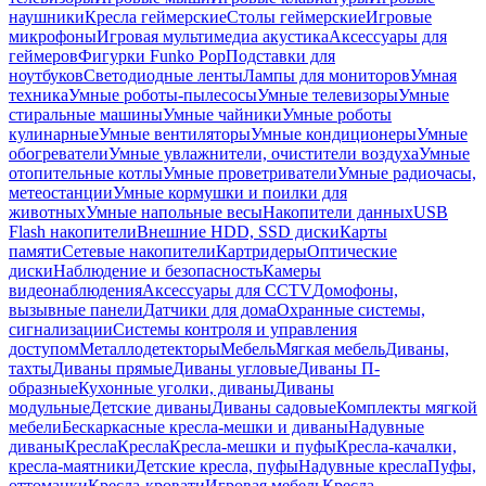
наушники
Кресла геймерские
Столы геймерские
Игровые
микрофоны
Игровая мультимедиа акустика
Аксессуары для
геймеров
Фигурки Funko Pop
Подставки для
ноутбуков
Светодиодные ленты
Лампы для мониторов
Умная
техника
Умные роботы-пылесосы
Умные телевизоры
Умные
стиральные машины
Умные чайники
Умные роботы
кулинарные
Умные вентиляторы
Умные кондиционеры
Умные
обогреватели
Умные увлажнители, очистители воздуха
Умные
отопительные котлы
Умные проветриватели
Умные радиочасы,
метеостанции
Умные кормушки и поилки для
животных
Умные напольные весы
Накопители данных
USB
Flash накопители
Внешние HDD, SSD диски
Карты
памяти
Сетевые накопители
Картридеры
Оптические
диски
Наблюдение и безопасность
Камеры
видеонаблюдения
Аксессуары для CCTV
Домофоны,
вызывные панели
Датчики для дома
Охранные системы,
сигнализации
Системы контроля и управления
доступом
Металлодетекторы
Мебель
Мягкая мебель
Диваны,
тахты
Диваны прямые
Диваны угловые
Диваны П-
образные
Кухонные уголки, диваны
Диваны
модульные
Детские диваны
Диваны садовые
Комплекты мягкой
мебели
Бескаркасные кресла-мешки и диваны
Надувные
диваны
Кресла
Кресла
Кресла-мешки и пуфы
Кресла-качалки,
кресла-маятники
Детские кресла, пуфы
Надувные кресла
Пуфы,
оттоманки
Кресла-кровати
Игровая мебель
Кресла