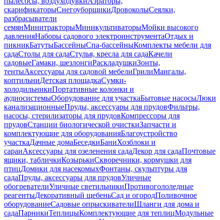
пылесосы, воздуходувки
Аэраторы,
скарификаторы
Снегоуборщики
Дровоколы
Сеялки,
разбрасыватели
семян
Минитракторы
Миникультиваторы
Мойки высокого
давления
Наборы садового электроинструмента
Отдых и
пикник
Батуты
Бассейны
Спа-бассейны
Комплекты мебели для
сада
Столы для сада
Стулья, кресла для сада
Качели
садовые
Гамаки, шезлонги
Раскладушки
Зонты,
тенты
Аксессуары для садовой мебели
Грили
Мангалы,
коптильни
Детская площадка
Сумки-
холодильники
Портативные колонки и
аудиосистемы
Оборудование для участка
Бытовые насосы
Люки
канализационные
Пруды, аксессуары для прудов
Фильтры,
насосы, стерилизаторы для прудов
Компрессоры для
прудов
Станции биологической очистки
Запчасти и
комплектующие для оборудования
Благоустройство
участка
Дачные дома
Беседки
Бани
Хозблоки и
сараи
Аксессуары для озеленения сада
Декор для сада
Почтовые
ящики, таблички
Козырьки
Скворечники, кормушки для
птиц
Домики для насекомых
Фонтаны, скульптуры для
сада
Пруды, аксессуары для прудов
Уличные
обогреватели
Уличные светильники
Противогололедные
реагенты
Декоративный щебень
Сад и огород
Поливочное
оборудование
Садовые опрыскиватели
Шланги для дома и
сада
Парники
Теплицы
Комплектующие для теплиц
Модульные