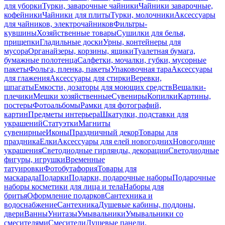
для уборки
Турки, заварочные чайники
Чайники заварочные,
кофейники
Чайники для плиты
Турки, молочники
Аксессуары
для чайников, электрочайников
Фильтры-
кувшины
Хозяйственные товары
Сушилки для белья,
прищепки
Гладильные доски
Урны, контейнеры для
мусора
Органайзеры, корзины, ящики
Туалетная бумага,
бумажные полотенца
Салфетки, мочалки, губки, мусорные
пакеты
Фольга, пленка, пакеты
Упаковочная тара
Аксессуары
для глажения
Аксессуары для стирки
Веревки,
шпагаты
Емкости, дозаторы для моющих средств
Вешалки-
плечики
Мешки хозяйственные
Сувениры
Копилки
Картины,
постеры
Фотоальбомы
Рамки для фотографий,
картин
Предметы интерьера
Шкатулки, подставки для
украшений
Статуэтки
Магниты
сувенирные
Иконы
Праздничный декор
Товары для
праздника
Елки
Аксессуары для елей новогодних
Новогодние
украшения
Светодиодные гирлянды, декорации
Светодиодные
фигуры, игрушки
Временные
татуировки
Фотобутафория
Товары для
маскарада
Подарки
Подарки, подарочные наборы
Подарочные
наборы косметики для лица и тела
Наборы для
бритья
Оформление подарков
Сантехника и
водоснабжение
Сантехника
Душевые кабины, поддоны,
двери
Ванны
Унитазы
Умывальники
Умывальники со
смесителями
Смесители
Душевые панели,