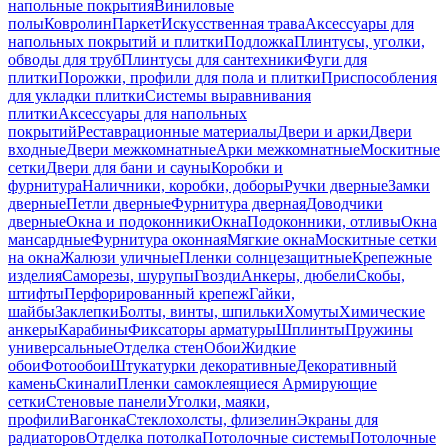
напольные покрытия
Виниловые
полы
Ковролин
Паркет
Искусственная трава
Аксессуары для
напольных покрытий и плитки
Подложка
Плинтусы, уголки,
обводы для труб
Плинтусы для сантехники
Фуги для
плитки
Порожки, профили для пола и плитки
Приспособления
для укладки плитки
Системы выравнивания
плитки
Аксессуары для напольных
покрытий
Реставрационные материалы
Двери и арки
Двери
входные
Двери межкомнатные
Арки межкомнатные
Москитные
сетки
Двери для бани и сауны
Коробки и
фурнитура
Наличники, коробки, доборы
Ручки дверные
Замки
дверные
Петли дверные
Фурнитура дверная
Доводчики
дверные
Окна и подоконники
Окна
Подоконники, отливы
Окна
мансардные
Фурнитура оконная
Мягкие окна
Москитные сетки
на окна
Жалюзи уличные
Пленки солнцезащитные
Крепежные
изделия
Саморезы, шурупы
Гвозди
Анкеры, дюбели
Скобы,
штифты
Перфорированный крепеж
Гайки,
шайбы
Заклепки
Болты, винты, шпильки
Хомуты
Химические
анкеры
Карабины
Фиксаторы арматуры
Шплинты
Пружины
универсальные
Отделка стен
Обои
Жидкие
обои
Фотообои
Штукатурки декоративные
Декоративный
камень
Скинали
Пленки самоклеящиеся
Армирующие
сетки
Стеновые панели
Уголки, маяки,
профили
Вагонка
Стеклохолсты, флизелин
Экраны для
радиаторов
Отделка потолка
Потолочные системы
Потолочные