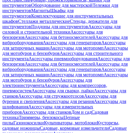
инструментов
Оборудование для мастерской
Тележки для
инструментов
Магниты
Шкафы для
инструментов
Комплектующие для инструментальных
шкафов
Стеллажи металлические
Стенды, держатели для
инструментов
Поддоны для инструментов
Аксессуары для
силовой и строительной техники
Аксессуары для
бензорезов
Аксессуары для бетоносмесителей
Аксессуары для
виброоборудования
Аксессуары для генераторов
Аксессуары
для затирочных машин
Аксессуары для мотопомп
Аксессуары
для мотобуров и бензобуров
Аксессуары для строительного
инструмента
Аксессуары пневмооборудования
Аксессуары для
бензорезов
Аксессуары для бетоносмесителей
Аксессуары для
виброоборудования
Аксессуары для генераторов
Аксессуары
для затирочных машин
Аксессуары для мотопомп
Аксессуары
для мотобуров и бензобуров
Аксессуары для
электроинструмента
Аксессуары для компрессоров,
пневмосистем
Аксессуары для сварки, пайки
Аксессуары для
станков
Аксессуары для стружкоотсосов
Аксессуары для
бурения и сверления
Аксессуары для резания
Аксессуары для
шлифования
Аксессуары для измерительных
приборов
Аксессуары для станков
Дом и сад
Садовая
техника
Триммеры, бензокосы
Цепные
пилы
Газонокосилки
Культиваторы, мотоблоки
Кусторезы,
садовые ножницы
Садовые, кормовые измельчители
Садовые