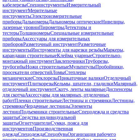
кабелерезы
Специнструменты
Измерительный
инструмент
Мерительные
инструменты
Электроизмерительные
приборы
Дальномеры
Дальномеры оптические
Нивелиры,
лазерные уровни
Пирометры
Детекторы и
тестеры
Толщиномеры
Специальные измерительные
приборы
Аксессуары для измерительных
приборов
Разметочный инструмент
Разметочные
инструменты
Инструменты для нарезки резьбы
Маркеры,
карандаши строительные
Клейма ударные
Строительно-
монтажный инструмент
Заклепочники
Труборезы,
трубогибы
Ножи строительные
Мультитулы
Пробойники,
просекатели отверстий
Ломы
Степлеры
механические
Стеклорезы
Прикаточные валики
Отделочный
инструмент
Плиткорезы
Кельмы, шпатели, гладилки
Малярный,
отделочный инструмент
Скотч, ленты малярные
Диспенсеры
для скотча
Аксессуары для малярных, отделочных
работ
Пленки строительные
Лестницы и стремянки
Лестницы,
стремянки
Чердачные лестницы
Элементы
лестниц
Подъемники строительные
Спецодежда и средства
защиты
Средства индивидуальной
защиты
Огнетушители
Сумки, пояса для
инструментов
Производственная
одежда
Спецодежда
Спецобувь
Организация рабочего
пространства
Фонари, прожекторы
Кейсы, ящики для