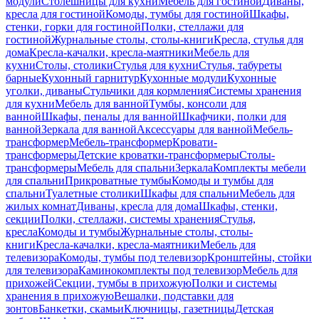
модули
Столешницы для кухни
Мебель для гостиной
Диваны,
кресла для гостиной
Комоды, тумбы для гостиной
Шкафы,
стенки, горки для гостиной
Полки, стеллажи для
гостиной
Журнальные столы, столы-книги
Кресла, стулья для
дома
Кресла-качалки, кресла-маятники
Мебель для
кухни
Столы, столики
Стулья для кухни
Стулья, табуреты
барные
Кухонный гарнитур
Кухонные модули
Кухонные
уголки, диваны
Стульчики для кормления
Системы хранения
для кухни
Мебель для ванной
Тумбы, консоли для
ванной
Шкафы, пеналы для ванной
Шкафчики, полки для
ванной
Зеркала для ванной
Аксессуары для ванной
Мебель-
трансформер
Мебель-трансформер
Кровати-
трансформеры
Детские кроватки-трансформеры
Столы-
трансформеры
Мебель для спальни
Зеркала
Комплекты мебели
для спальни
Прикроватные тумбы
Комоды и тумбы для
спальни
Туалетные столики
Шкафы для спальни
Мебель для
жилых комнат
Диваны, кресла для дома
Шкафы, стенки,
секции
Полки, стеллажи, системы хранения
Стулья,
кресла
Комоды и тумбы
Журнальные столы, столы-
книги
Кресла-качалки, кресла-маятники
Мебель для
телевизора
Комоды, тумбы под телевизор
Кронштейны, стойки
для телевизора
Каминокомплекты под телевизор
Мебель для
прихожей
Секции, тумбы в прихожую
Полки и системы
хранения в прихожую
Вешалки, подставки для
зонтов
Банкетки, скамьи
Ключницы, газетницы
Детская