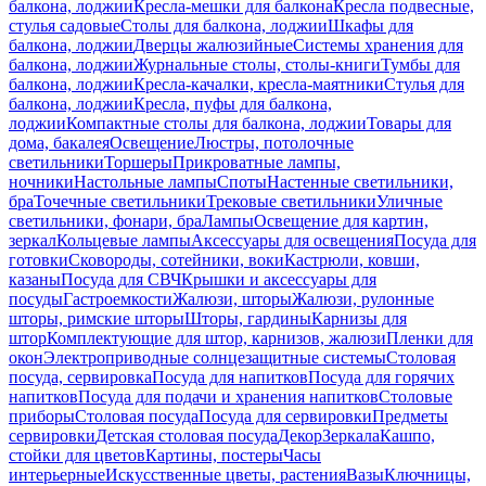
балкона, лоджии
Кресла-мешки для балкона
Кресла подвесные,
стулья садовые
Столы для балкона, лоджии
Шкафы для
балкона, лоджии
Дверцы жалюзийные
Системы хранения для
балкона, лоджии
Журнальные столы, столы-книги
Тумбы для
балкона, лоджии
Кресла-качалки, кресла-маятники
Стулья для
балкона, лоджии
Кресла, пуфы для балкона,
лоджии
Компактные столы для балкона, лоджии
Товары для
дома, бакалея
Освещение
Люстры, потолочные
светильники
Торшеры
Прикроватные лампы,
ночники
Настольные лампы
Споты
Настенные светильники,
бра
Точечные светильники
Трековые светильники
Уличные
светильники, фонари, бра
Лампы
Освещение для картин,
зеркал
Кольцевые лампы
Аксессуары для освещения
Посуда для
готовки
Сковороды, сотейники, воки
Кастрюли, ковши,
казаны
Посуда для СВЧ
Крышки и аксессуары для
посуды
Гастроемкости
Жалюзи, шторы
Жалюзи, рулонные
шторы, римские шторы
Шторы, гардины
Карнизы для
штор
Комплектующие для штор, карнизов, жалюзи
Пленки для
окон
Электроприводные солнцезащитные системы
Столовая
посуда, сервировка
Посуда для напитков
Посуда для горячих
напитков
Посуда для подачи и хранения напитков
Столовые
приборы
Столовая посуда
Посуда для сервировки
Предметы
сервировки
Детская столовая посуда
Декор
Зеркала
Кашпо,
стойки для цветов
Картины, постеры
Часы
интерьерные
Искусственные цветы, растения
Вазы
Ключницы,