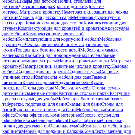
мебель
Шкафы для детской
Полки, стеллажи для
детской
Детские комоды
Кровати детские
Детские
матрасы
Матрасы в кроватку
Наматрасники, защитные чехлы
детские
Мебель для детского сада
Мебельная фурнитура и
аксессуары
Комплектующие для столов
Комплектующие для
стульев
Комплектующие для кроватей и кроваток
Аксессуары
для мебели
Комплектующие для мягкой
мебели
Комплектующие для корпусной мебели
Мебельная
фурнитура
Чехлы для мебели
Системы хранения для
кухни
Товары для безопасности детей
Мебель для самых
маленьких
Кроватки для новорожденных
Пеленальные
столики, комоды, матрасы
Манежи, кровати-манежи
Матрасы в
кроватку
Наматрасники, защитные чехлы в кроватку
Садовая
мебель
Садовые диваны, кресла
Садовые стулья
Садовые,
уличные столы
Комплекты мебели для сада
Гамаки,
шезлонги
Качели садовые
Надувная мебель
Кухни
походные
Столы для сада
Мебель для учебы
Столы, стулья
детские
Письменные столы
Растущие столы и парты
Растущие
кресла и стулья для учебы
Мебель для бани и сауны
Стулья,
табуретки, подставки для бани
Скамьи для бани
Столы для
бани
Журнальные столики для бани
Мебель для кабинета и
офиса
Столы офисные, компьютерные
Кресла, стулья для
офиса
Мягкая мебель для офиса
Шкафы офисные
Стеллажи,
полки для документов
Офисные тумбы
Комплекты мебели для
кабинета
Мебель для лоджии и балкона
Комплекты мебели для