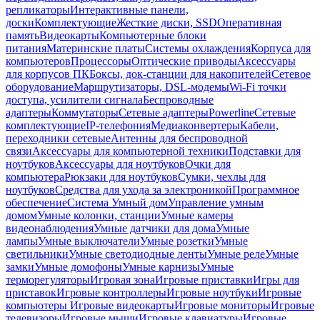
репликаторы
Интерактивные панели,
доски
Комплектующие
Жесткие диски, SSD
Оперативная
память
Видеокарты
Компьютерные блоки
питания
Материнские платы
Системы охлаждения
Корпуса для
компьютеров
Процессоры
Оптические приводы
Аксессуары
для корпусов ПК
Боксы, док-станции для накопителей
Сетевое
оборудование
Маршрутизаторы, DSL-модемы
Wi-Fi точки
доступа, усилители сигнала
Беспроводные
адаптеры
Коммутаторы
Сетевые адаптеры
Powerline
Сетевые
комплектующие
IP-телефония
Медиаконвертеры
Кабели,
переходники сетевые
Антенны для беспроводной
связи
Аксессуары для компьютерной техники
Подставки для
ноутбуков
Аксессуары для ноутбуков
Очки для
компьютера
Рюкзаки для ноутбуков
Сумки, чехлы для
ноутбуков
Средства для ухода за электроникой
Программное
обеспечение
Система Умный дом
Управление умным
домом
Умные колонки, станции
Умные камеры
видеонаблюдения
Умные датчики для дома
Умные
лампы
Умные выключатели
Умные розетки
Умные
светильники
Умные светодиодные ленты
Умные реле
Умные
замки
Умные домофоны
Умные карнизы
Умные
терморегуляторы
Игровая зона
Игровые приставки
Игры для
приставок
Игровые контроллеры
Игровые ноутбуки
Игровые
компьютеры
Игровые видеокарты
Игровые мониторы
Игровые
телевизоры
Игровые мыши
Игровые клавиатуры
Игровые