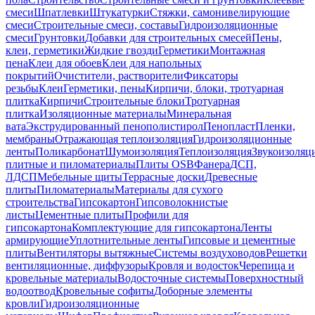
смеси
Шпатлевки
Штукатурки
Стяжки, самонивелирующие
смеси
Строительные смеси, составы
Гидроизоляционные
смеси
Грунтовки
Добавки для строительных смесей
Пены,
клеи, герметики
Жидкие гвозди
Герметики
Монтажная
пена
Клеи для обоев
Клеи для напольных
покрытий
Очистители, растворители
Фиксаторы
резьбы
Клеи
Герметики, пены
Кирпичи, блоки, тротуарная
плитка
Кирпичи
Строительные блоки
Тротуарная
плитка
Изоляционные материалы
Минеральная
вата
Экструдированный пенополистирол
Пенопласт
Пленки,
мембраны
Отражающая теплоизоляция
Гидроизоляционные
ленты
Поликарбонат
Шумоизоляция
Теплоизоляция
Звукоизоляц
плитные и пиломатериалы
Плиты OSB
Фанера
ДСП,
ЛДСП
Мебельные щиты
Террасные доски
Древесные
плиты
Пиломатериалы
Материалы для сухого
строительства
Гипсокартон
Гипсоволокнистые
листы
Цементные плиты
Профили для
гипсокартона
Комплектующие для гипсокартона
Ленты
армирующие
Уплотнительные ленты
Гипсовые и цементные
плиты
Вентиляторы вытяжные
Системы воздуховодов
Решетки
вентиляционные, диффузоры
Кровля и водосток
Черепица и
кровельные материалы
Водосточные системы
Поверхностный
водоотвод
Кровельные софиты
Доборные элементы
кровли
Гидроизоляционные