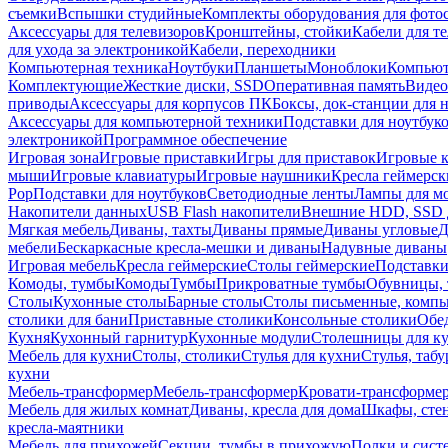
съемки
Вспышки студийные
Комплекты оборудования для фото
Аксессуары для телевизоров
Кронштейны, стойки
Кабели для т
для ухода за электроникой
Кабели, переходники
Компьютерная техника
Ноутбуки
Планшеты
Моноблоки
Компью
Комплектующие
Жесткие диски, SSD
Оперативная память
Видео
приводы
Аксессуары для корпусов ПК
Боксы, док-станции для 
Аксессуары для компьютерной техники
Подставки для ноутбук
электроникой
Программное обеспечение
Игровая зона
Игровые приставки
Игры для приставок
Игровые 
мыши
Игровые клавиатуры
Игровые наушники
Кресла геймерск
Pop
Подставки для ноутбуков
Светодиодные ленты
Лампы для м
Накопители данных
USB Flash накопители
Внешние HDD, SSD 
Мягкая мебель
Диваны, тахты
Диваны прямые
Диваны угловые
Д
мебели
Бескаркасные кресла-мешки и диваны
Надувные диваны
Игровая мебель
Кресла геймерские
Столы геймерские
Подставки
Комоды, тумбы
Комоды
Тумбы
Прикроватные тумбы
Обувницы, 
Столы
Кухонные столы
Барные столы
Столы письменные, комп
столики для бани
Приставные столики
Консольные столики
Обе
Кухня
Кухонный гарнитур
Кухонные модули
Столешницы для к
Мебель для кухни
Столы, столики
Стулья для кухни
Стулья, таб
кухни
Мебель-трансформер
Мебель-трансформер
Кровати-трансформе
Мебель для жилых комнат
Диваны, кресла для дома
Шкафы, стен
кресла-маятники
Мебель для прихожей
Секции, тумбы в прихожую
Полки и сист