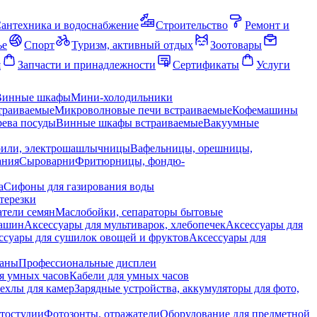
антехника и водоснабжение
Строительство
Ремонт и
ье
Спорт
Туризм, активный отдых
Зоотовары
я
Запчасти и принадлежности
Сертификаты
Услуги
Винные шкафы
Мини-холодильники
траиваемые
Микроволновые печи встраиваемые
Кофемашины
ева посуды
Винные шкафы встраиваемые
Вакуумные
рили, электрошашлычницы
Вафельницы, орешницы,
ания
Сыроварни
Фритюрницы, фондю-
а
Сифоны для газирования воды
терезки
тели семян
Маслобойки, сепараторы бытовые
машин
Аксессуары для мультиварок, хлебопечек
Аксессуары для
ссуары для сушилок овощей и фруктов
Аксессуары для
раны
Профессиональные дисплеи
я умных часов
Кабели для умных часов
ехлы для камер
Зарядные устройства, аккумуляторы для фото,
тостудии
Фотозонты, отражатели
Оборудование для предметной