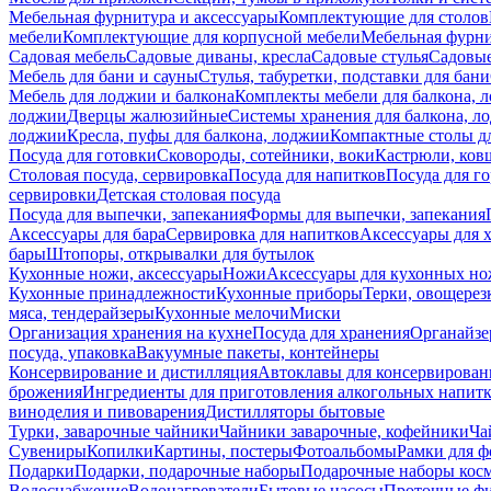
Мебельная фурнитура и аксессуары
Комплектующие для столов
мебели
Комплектующие для корпусной мебели
Мебельная фурн
Садовая мебель
Садовые диваны, кресла
Садовые стулья
Садовые
Мебель для бани и сауны
Стулья, табуретки, подставки для бани
Мебель для лоджии и балкона
Комплекты мебели для балкона, 
лоджии
Дверцы жалюзийные
Системы хранения для балкона, л
лоджии
Кресла, пуфы для балкона, лоджии
Компактные столы дл
Посуда для готовки
Сковороды, сотейники, воки
Кастрюли, ков
Столовая посуда, сервировка
Посуда для напитков
Посуда для г
сервировки
Детская столовая посуда
Посуда для выпечки, запекания
Формы для выпечки, запекания
Аксессуары для бара
Сервировка для напитков
Аксессуары для 
бары
Штопоры, открывалки для бутылок
Кухонные ножи, аксессуары
Ножи
Аксессуары для кухонных н
Кухонные принадлежности
Кухонные приборы
Терки, овощерез
мяса, тендерайзеры
Кухонные мелочи
Миски
Организация хранения на кухне
Посуда для хранения
Органайзе
посуда, упаковка
Вакуумные пакеты, контейнеры
Консервирование и дистилляция
Автоклавы для консервирован
брожения
Ингредиенты для приготовления алкогольных напит
виноделия и пивоварения
Дистилляторы бытовые
Турки, заварочные чайники
Чайники заварочные, кофейники
Ча
Сувениры
Копилки
Картины, постеры
Фотоальбомы
Рамки для ф
Подарки
Подарки, подарочные наборы
Подарочные наборы косм
Водоснабжение
Водонагреватели
Бытовые насосы
Проточные фи