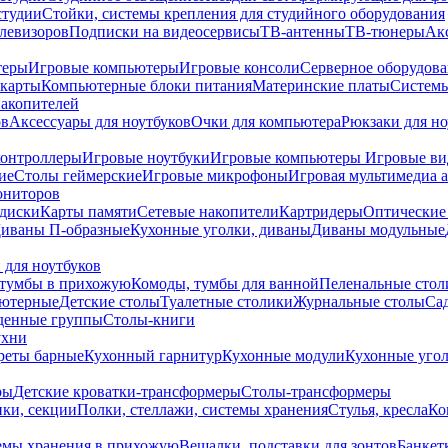
студии
Стойки, системы крепления для студийного оборудования
елевизоров
Подписки на видеосервисы
ТВ-антенны
ТВ-тюнеры
Ак
теры
Игровые компьютеры
Игровые консоли
Серверное оборудов
карты
Компьютерные блоки питания
Материнские платы
Системы
накопителей
ов
Аксессуары для ноутбуков
Очки для компьютера
Рюкзаки для но
контроллеры
Игровые ноутбуки
Игровые компьютеры
Игровые ви
ие
Столы геймерские
Игровые микрофоны
Игровая мультимедиа 
ониторов
диски
Карты памяти
Сетевые накопители
Картридеры
Оптические
иваны П-образные
Кухонные уголки, диваны
Диваны модульные
 для ноутбуков
тумбы в прихожую
Комоды, тумбы для ванной
Пеленальные стол
ьютерные
Детские столы
Туалетные столики
Журнальные столы
Са
денные группы
Столы-книги
ухни
уреты барные
Кухонный гарнитур
Кухонные модули
Кухонные угол
ры
Детские кроватки-трансформеры
Столы-трансформеры
ки, секции
Полки, стеллажи, системы хранения
Стулья, кресла
Ко
емы хранения в прихожую
Вешалки, подставки для зонтов
Банкет