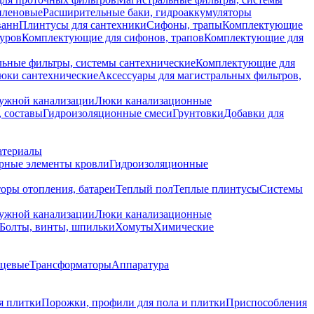
иленовые
Расширительные баки, гидроаккумуляторы
ванн
Плинтусы для сантехники
Сифоны, трапы
Комплектующие
уров
Комплектующие для сифонов, трапов
Комплектующие для
ьные фильтры, системы сантехнические
Комплектующие для
юки сантехнические
Аксессуары для магистральных фильтров,
ружной канализации
Люки канализационные
 составы
Гидроизоляционные смеси
Грунтовки
Добавки для
атериалы
рные элементы кровли
Гидроизоляционные
оры отопления, батареи
Теплый пол
Теплые плинтусы
Системы
ружной канализации
Люки канализационные
Болты, винты, шпильки
Хомуты
Химические
нцевые
Трансформаторы
Аппаратура
я плитки
Порожки, профили для пола и плитки
Приспособления