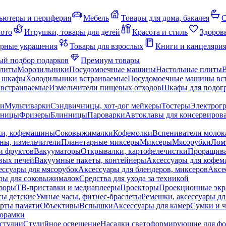
ьютеры и периферия
Мебель
Товары для дома, бакалея
С
мото
Игрушки, товары для детей
Красота и стиль
Здоров
рные украшения
Товары для взрослых
Книги и канцеляри
й подбор подарков
Премиум товары
плиты
Морозильники
Посудомоечные машины
Настольные плиты
 шкафы
Холодильники встраиваемые
Посудомоечные машины вс
встраиваемые
Измельчители пищевых отходов
Шкафы для подогр
чи
Мультиварки
Сэндвичницы, хот-дог мейкеры
Тостеры
Электрог
еницы
Фризеры
Блинницы
Пароварки
Автоклавы для консервиров
ки, кофемашины
Соковыжималки
Кофемолки
Вспениватели молок
ны, измельчители
Планетарные миксеры
Миксеры
Мясорубки
Лом
и фруктов
Вакууматоры
Открывалки, картофелечистки
Проращива
вых печей
Вакуумные пакеты, контейнеры
Аксессуары для кофе
ессуары для мясорубок
Аксессуары для блендеров, миксеров
Аксе
ры для соковыжималок
Средства для ухода за техникой
зоры
ТВ-приставки и медиаплееры
Проекторы
Проекционные эк
сы детские
Умные часы, фитнес-браслеты
Ремешки, аксессуары дл
рты памяти
Объективы
Вспышки
Аксессуары для камер
Сумки и ч
орамки
студии
Студийное освещение
Насадки светоформирующие для фо