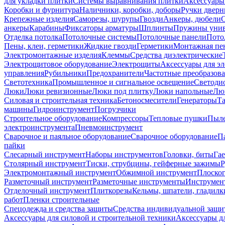
для укладки плитки
Системы выравнивания плитки
Аксессуары
Коробки и фурнитура
Наличники, коробки, доборы
Ручки дверн
Крепежные изделия
Саморезы, шурупы
Гвозди
Анкеры, дюбели
анкеры
Карабины
Фиксаторы арматуры
Шплинты
Пружины унив
Отделка потолка
Потолочные системы
Потолочные панели
Пото
Пены, клеи, герметики
Жидкие гвозди
Герметики
Монтажная пе
Электромонтажные изделия
Клеммы
Средства диэлектрические
Электрощитовое оборудование
Электрощиты
Аксессуары для э
управления
Рубильники
Предохранители
Частотные преобразов
Светотехника
Промышленное и сигнальное освещение
Светоди
Люки
Люки ревизионные
Люки под плитку
Люки напольные
Люк
Силовая и строительная техника
Бетоносмесители
Генераторы
Та
машины
Гидроинструмент
Погрузчики
Строительное оборудование
Компрессоры
Тепловые пушки
Пыле
электроинструмента
Пневмоинструмент
Сварочное и паяльное оборудование
Сварочное оборудование
П
пайки
Слесарный инструмент
Наборы инструментов
Головки, биты
Га
Столярный инструмент
Тиски, струбцины, гейферные зажимы
Р
Электромонтажный инструмент
Обжимной инструмент
Плоског
Разметочный инструмент
Разметочные инструменты
Инструмент
Отделочный инструмент
Плиткорезы
Кельмы, шпатели, гладилк
работ
Пленки строительные
Спецодежда и средства защиты
Средства индивидуальной защ
Аксессуары для силовой и строительной техники
Аксессуары дл