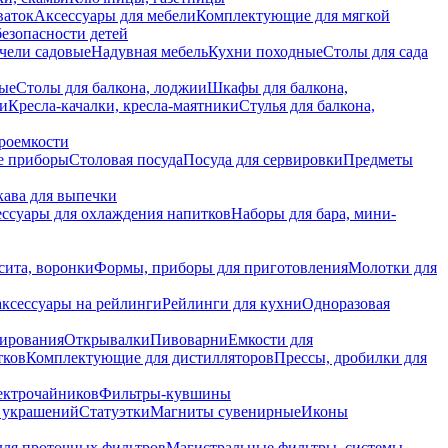
ваток
Аксессуары для мебели
Комплектующие для мягкой
безопасности детей
чели садовые
Надувная мебель
Кухни походные
Столы для сада
вые
Столы для балкона, лоджии
Шкафы для балкона,
ии
Кресла-качалки, кресла-маятники
Стулья для балкона,
роемкости
е приборы
Столовая посуда
Посуда для сервировки
Предметы
укава для выпечки
ссуары для охлаждения напитков
Наборы для бара, мини-
сита, воронки
Формы, приборы для приготовления
Молотки для
аксессуары на рейлинги
Рейлинги для кухни
Одноразовая
вирования
Открывалки
Пивоварни
Емкости для
тков
Комплектующие для дистилляторов
Прессы, дробилки для
лектрочайников
Фильтры-кувшины
я украшений
Статуэтки
Магниты сувенирные
Иконы
ля проточных фильтров
Магистральные фильтры, системы