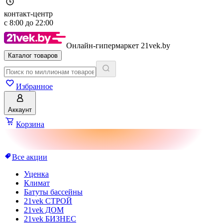
контакт-центр
с
8:00
до
22:00
Онлайн-гипермаркет 21vek.by
Каталог товаров
Избранное
Аккаунт
Корзина
Все акции
Уценка
Климат
Батуты бассейны
21vek СТРОЙ
21vek ДОМ
21vek БИЗНЕС