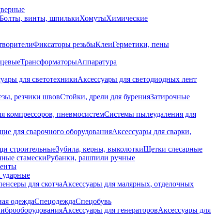
дверные
Болты, винты, шпильки
Хомуты
Химические
творители
Фиксаторы резьбы
Клеи
Герметики, пены
нцевые
Трансформаторы
Аппаратура
уары для светотехники
Аксессуары для светодиодных лент
езы, резчики швов
Стойки, дрели для бурения
Затирочные
ля компрессоров, пневмосистем
Системы пылеудаления для
ие для сварочного оборудования
Аксессуары для сварки,
щи строительные
Зубила, керны, выколотки
Щетки слесарные
чные стамески
Рубанки, рашпили ручные
енты
 ударные
енсеры для скотча
Аксессуары для малярных, отделочных
ная одежда
Спецодежда
Спецобувь
виброоборудования
Аксессуары для генераторов
Аксессуары для