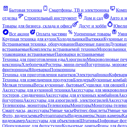
Бытовая техника
Смартфоны, ТВ и электроника
Комп
отделка
Строительный инструмент
Дом и сад
Авто и 
Товары для бизнеса, склада и офиса
Досуг и хобби
Ювели
Все акции
Оплата частями
Уцененные товары
Умны
Крупная техника для кухни
Холодильники
Вытяжки
Кухонные 
Встраиваемая техника, оборудование
Варочные панели
Духовые
встраиваемые
Комплекты встраиваемой техники
Морозильники 
упаковщики встраиваемые
Пароварки встраиваемые
Техника для приготовления еды
Аэрогрили
Микроволновые пе
кексницы
Хлебопечки
Ростеры, мини-печи
Йогуртницы, морож
фритюрницы
Яйцеварки
Попкорницы
Техника для приготовления напитков
Электрочайники
Кофевар
Техника для измельчения продуктов
Блендеры
Кухонные комбай
Мелкая техника
Весы кухонные, бытовые
Сушилки для овощей 
Аксессуары для кухонной техники
Аксессуары для микроволно
тостеров, сэндвичниц
Аксессуары для кухонных комбайнов
Акс
йогуртниц
Аксессуары для аэрогрилей, электрогрилей
Аксессуа
Телевизоры, мониторы
Телевизоры
Мониторы
Мониторы-телеви
Смарт-часы, аксессуары
Умные часы
Фитнес-браслеты
Умные ча
Фото, видеосъемка
Фотоаппараты
Видеокамеры
Экшн-камеры
Ка
видеокамер
Аксессуары для объективов
Штативы
Цифровые фот
Оборудование для фотостудии
Кольцевые лампы
Фоны для фото