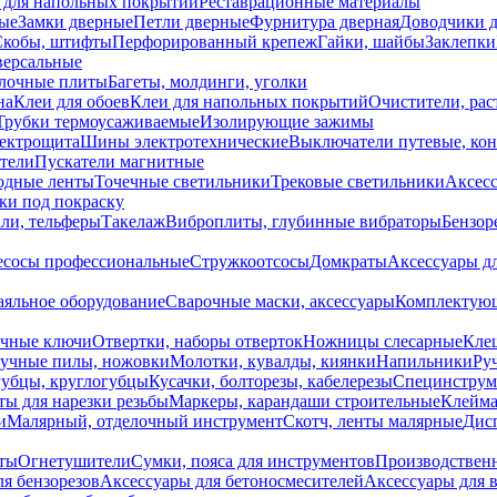
 для напольных покрытий
Реставрационные материалы
ые
Замки дверные
Петли дверные
Фурнитура дверная
Доводчики 
Скобы, штифты
Перфорированный крепеж
Гайки, шайбы
Заклепки
ерсальные
лочные плиты
Багеты, молдинги, уголки
на
Клеи для обоев
Клеи для напольных покрытий
Очистители, рас
Трубки термоусаживаемые
Изолирующие зажимы
лектрощита
Шины электротехнические
Выключатели путевые, ко
атели
Пускатели магнитные
одные ленты
Точечные светильники
Трековые светильники
Аксесс
и под покраску
ли, тельферы
Такелаж
Виброплиты, глубинные вибраторы
Бензор
сосы профессиональные
Стружкоотсосы
Домкраты
Аксессуары д
аяльное оборудование
Сварочные маски, аксессуары
Комплектующ
ечные ключи
Отвертки, наборы отверток
Ножницы слесарные
Кле
учные пилы, ножовки
Молотки, кувалды, киянки
Напильники
Ру
убцы, круглогубцы
Кусачки, болторезы, кабелерезы
Специнструм
ы для нарезки резьбы
Маркеры, карандаши строительные
Клейма
и
Малярный, отделочный инструмент
Скотч, ленты малярные
Дисп
иты
Огнетушители
Сумки, пояса для инструментов
Производствен
я бензорезов
Аксессуары для бетоносмесителей
Аксессуары для 