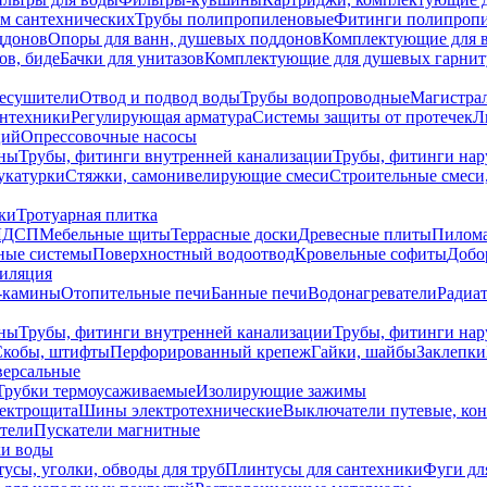
ем сантехнических
Трубы полипропиленовые
Фитинги полипроп
ддонов
Опоры для ванн, душевых поддонов
Комплектующие для 
ов, биде
Бачки для унитазов
Комплектующие для душевых гарнит
есушители
Отвод и подвод воды
Трубы водопроводные
Магистрал
антехники
Регулирующая арматура
Системы защиты от протечек
Л
ций
Опрессовочные насосы
ны
Трубы, фитинги внутренней канализации
Трубы, фитинги на
катурки
Стяжки, самонивелирующие смеси
Строительные смеси,
ки
Тротуарная плитка
ЛДСП
Мебельные щиты
Террасные доски
Древесные плиты
Пилом
ные системы
Поверхностный водоотвод
Кровельные софиты
Добо
тиляция
-камины
Отопительные печи
Банные печи
Водонагреватели
Радиат
ны
Трубы, фитинги внутренней канализации
Трубы, фитинги на
Скобы, штифты
Перфорированный крепеж
Гайки, шайбы
Заклепки
ерсальные
Трубки термоусаживаемые
Изолирующие зажимы
лектрощита
Шины электротехнические
Выключатели путевые, ко
атели
Пускатели магнитные
ки воды
усы, уголки, обводы для труб
Плинтусы для сантехники
Фуги дл