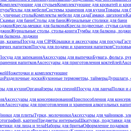
Комплектующие для стульев
Комплектующие для кроватей и кро
итура
Чехлы для мебели
Системы хранения для кухни
Товары для 
, уличные столы
Комплекты мебели для сада
Гамаки, шезлонги
Ка
Скамьи для бани
Столы для бани
Журнальные столики для бани
лоджии
Кресла-мешки для балкона
Кресла подвесные, стулья садо
оджии
Журнальные столы, столы-книги
Тумбы для балкона, лодж
я балкона, лоджии
ши, казаны
Посуда для СВЧ
Крышки и аксессуары для посуды
Гаст
орячих напитков
Посуда для подачи и хранения напитков
Столовы
Посуда для запекания
Аксессуары для выпечки
Бумага, фольга, р
хранения напитков
Аксессуары для приготовления коктейлей
Аксе
ожей
Ножеточки и комплектующие
ки
Разделочные доски
Кухонные термометры, таймеры
Дуршлаги, 
ры для кухни
Органайзеры для специй
Посуда для ланча
Полки и 
ия
Аксессуары для консервирования
Приспособления для консер
ков
Аксессуары для приготовления и хранения алкогольных напи
йники для плиты
Турки, молочники
Аксессуары для чайников, э
отографий, картин
Предметы интерьера
Шкатулки, подставки дл
етики для лица и тела
Наборы для бритья
Оформление подарков
льтры для воды
Фильтры-кувшины
Картриджи, комплектующие д