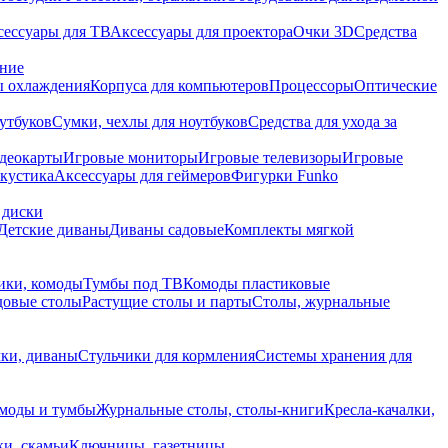
сессуары для ТВ
Аксессуары для проектора
Очки 3D
Средства
ание
 охлаждения
Корпуса для компьютеров
Процессоры
Оптические
утбуков
Сумки, чехлы для ноутбуков
Средства для ухода за
деокарты
Игровые мониторы
Игровые телевизоры
Игровые
акустика
Аксессуары для геймеров
Фигурки Funko
 диски
Детские диваны
Диваны садовые
Комплекты мягкой
ики, комоды
Тумбы под ТВ
Комоды пластиковые
довые столы
Растущие столы и парты
Столы, журнальные
ки, диваны
Стульчики для кормления
Системы хранения для
моды и тумбы
Журнальные столы, столы-книги
Кресла-качалки,
ки, скамьи
Ключницы, газетницы