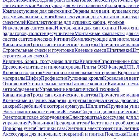
сантехнические
Аксессуары для магистральных фильтров, сист
Комплектующие для сантехники
Экраны для ванн, душевых по
для умывальников, моек
Комплектующие для унитазов, писсуар
смесителей
Комплектующие для душевых кабин, уголков
Инженерная сантехника
Инсталляции для сантехники
Полотенц
радиаторов, полотенцесушителей
Монтажные комплекты для с
систем сантехнических
Фитинги
Комплектующие для инсталля
Канализация
Тросы сантехнические, вантузы
Прочистные маши
Строительные смеси и грунтовки
Клеевые смеси
Шпатлевки
Шту
строительных смесей
Кирпичи, блоки, тротуарная плитка
Кирпичи
Строительные бло
Древесно-плитные и пиломатериалы
Плиты OSB
Фанера
ДСП, 
Кровля и водосток
Черепица и кровельные материалы
Водосточ
материалы
Шифер
Профнастил
Рулонная кровля
Кровельная вен
Отопление
Отопительные котлы
Газовые колонки
Камины, печи
антиобледенения
Управление климатической техникой
Канализация
Тросы сантехнические, вантузы
Прочистные маши
Крепежные изделия
Саморезы, шурупы
Гвозди
Анкеры, дюбели
анкеры
Карабины
Фиксаторы арматуры
Шплинты
Пружины унив
Электромонтажные изделия
Клеммы
Средства диэлектрические
Электрощитовое оборудование
Электрощиты
Аксессуары для э
управления
Рубильники
Предохранители
Частотные преобразов
Приборы учета
Счетчики газа
Счетчики электроэнергии
Счетчи
Аксессуары для напольных покрытий и плитки
Подложка
Плинт