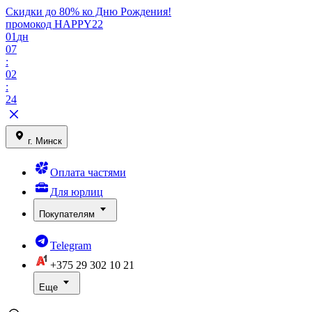
Скидки до 80% ко Дню Рождения!
промокод HAPPY22
01
дн
07
:
02
:
24
г. Минск
Оплата частями
Для юрлиц
Покупателям
Telegram
+375 29
302 10 21
Еще