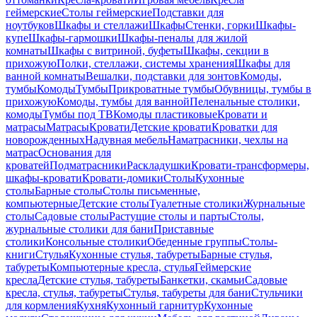
геймерские
Столы геймерские
Подставки для
ноутбуков
Шкафы и стеллажи
Шкафы
Стенки, горки
Шкафы-
купе
Шкафы-гармошки
Шкафы-пеналы для жилой
комнаты
Шкафы с витриной, буфеты
Шкафы, секции в
прихожую
Полки, стеллажи, системы хранения
Шкафы для
ванной комнаты
Вешалки, подставки для зонтов
Комоды,
тумбы
Комоды
Тумбы
Прикроватные тумбы
Обувницы, тумбы в
прихожую
Комоды, тумбы для ванной
Пеленальные столики,
комоды
Тумбы под ТВ
Комоды пластиковые
Кровати и
матрасы
Матрасы
Кровати
Детские кровати
Кроватки для
новорожденных
Надувная мебель
Наматрасники, чехлы на
матрас
Основания для
кроватей
Подматрасники
Раскладушки
Кровати-трансформеры,
шкафы-кровати
Кровати-домики
Столы
Кухонные
столы
Барные столы
Столы письменные,
компьютерные
Детские столы
Туалетные столики
Журнальные
столы
Садовые столы
Растущие столы и парты
Столы,
журнальные столики для бани
Приставные
столики
Консольные столики
Обеденные группы
Столы-
книги
Стулья
Кухонные стулья, табуреты
Барные стулья,
табуреты
Компьютерные кресла, стулья
Геймерские
кресла
Детские стулья, табуреты
Банкетки, скамьи
Садовые
кресла, стулья, табуреты
Стулья, табуреты для бани
Стульчики
для кормления
Кухня
Кухонный гарнитур
Кухонные