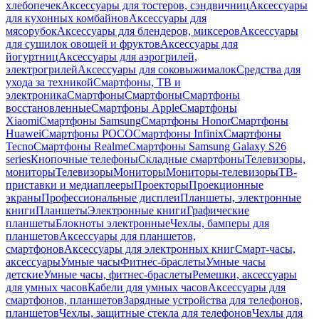
хлебопечек
Аксессуары для тостеров, сэндвичниц
Аксессуары
для кухонных комбайнов
Аксессуары для
мясорубок
Аксессуары для блендеров, миксеров
Аксессуары
для сушилок овощей и фруктов
Аксессуары для
йогуртниц
Аксессуары для аэрогрилей,
электрогрилей
Аксессуары для соковыжималок
Средства для
ухода за техникой
Смартфоны, ТВ и
электроника
Смартфоны
Смартфоны
Смартфоны
восстановленные
Смартфоны Apple
Смартфоны
Xiaomi
Смартфоны Samsung
Смартфоны Honor
Смартфоны
Huawei
Смартфоны POCO
Смартфоны Infinix
Смартфоны
Tecno
Смартфоны Realme
Смартфоны Samsung Galaxy S26
series
Кнопочные телефоны
Складные смартфоны
Телевизоры,
мониторы
Телевизоры
Мониторы
Мониторы-телевизоры
ТВ-
приставки и медиаплееры
Проекторы
Проекционные
экраны
Профессиональные дисплеи
Планшеты, электронные
книги
Планшеты
Электронные книги
Графические
планшеты
Блокноты электронные
Чехлы, бамперы для
планшетов
Аксессуары для планшетов,
смартфонов
Аксессуары для электронных книг
Смарт-часы,
аксессуары
Умные часы
Фитнес-браслеты
Умные часы
детские
Умные часы, фитнес-браслеты
Ремешки, аксессуары
для умных часов
Кабели для умных часов
Аксессуары для
смартфонов, планшетов
Зарядные устройства для телефонов,
планшетов
Чехлы, защитные стекла для телефонов
Чехлы для