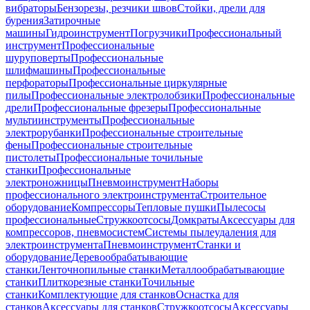
вибраторы
Бензорезы, резчики швов
Стойки, дрели для
бурения
Затирочные
машины
Гидроинструмент
Погрузчики
Профессиональный
инструмент
Профессиональные
шуруповерты
Профессиональные
шлифмашины
Профессиональные
перфораторы
Профессиональные циркулярные
пилы
Профессиональные электролобзики
Профессиональные
дрели
Профессиональные фрезеры
Профессиональные
мультиинструменты
Профессиональные
электрорубанки
Профессиональные строительные
фены
Профессиональные строительные
пистолеты
Профессиональные точильные
станки
Профессиональные
электроножницы
Пневмоинструмент
Наборы
профессионального электроинструмента
Строительное
оборудование
Компрессоры
Тепловые пушки
Пылесосы
профессиональные
Стружкоотсосы
Домкраты
Аксессуары для
компрессоров, пневмосистем
Системы пылеудаления для
электроинструмента
Пневмоинструмент
Станки и
оборудование
Деревообрабатывающие
станки
Ленточнопильные станки
Металлообрабатывающие
станки
Плиткорезные станки
Точильные
станки
Комплектующие для станков
Оснастка для
станков
Аксессуары для станков
Стружкоотсосы
Аксессуары