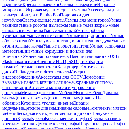
наушники
Кресла геймерские
Столы геймерские
Игровые
микрофоны
Игровая мультимедиа акустика
Аксессуары для
геймеров
Фигурки Funko Pop
Подставки для
ноутбуков
Светодиодные ленты
Лампы для мониторов
Умная
техника
Умные роботы-пылесосы
Умные телевизоры
Умные
стиральные машины
Умные чайники
Умные роботы
кулинарные
Умные вентиляторы
Умные кондиционеры
Умные
обогреватели
Умные увлажнители, очистители воздуха
Умные
отопительные котлы
Умные проветриватели
Умные радиочасы,
метеостанции
Умные кормушки и поилки для
животных
Умные напольные весы
Накопители данных
USB
Flash накопители
Внешние HDD, SSD диски
Карты
памяти
Сетевые накопители
Картридеры
Оптические
диски
Наблюдение и безопасность
Камеры
видеонаблюдения
Аксессуары для CCTV
Домофоны,
вызывные панели
Датчики для дома
Охранные системы,
сигнализации
Системы контроля и управления
доступом
Металлодетекторы
Мебель
Мягкая мебель
Диваны,
тахты
Диваны прямые
Диваны угловые
Диваны П-
образные
Кухонные уголки, диваны
Диваны
модульные
Детские диваны
Диваны садовые
Комплекты мягкой
мебели
Бескаркасные кресла-мешки и диваны
Надувные
диваны
Кресла
Кресла
Кресла-мешки и пуфы
Кресла-качалки,
кресла-маятники
Детские кресла, пуфы
Надувные кресла
Пуфы,
оттоманки
Кресла-кровати
Игровая мебель
Кресла