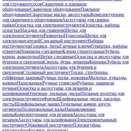
для стружкоотсосов
Сварочное и паяльное
оборудование
Сварочное оборудование
Паяльное
оборудование
Сварочные маски, аксессуары
Комплектующие
для сварочного оборудования
Аксессуары для сварки,
пайки
Оснастка для электроинструмента
Оснастка, наборы
оснастки
Насадки для граверов
Щетки для
электроинструмента
Развертки
Пуансоны
Щетки для
электродвигателей
Слесарный инструмент
Наборы
инструментов
Головки, биты
Гаечные ключи
Отвертки, наборы
отверток
Ножницы слесарные
Клещи строительные
Зубила,
керны, выколотки
Щетки слесарные
Оснастка и аксессуары для
бурения и сверления
Сверла, буры, зенкеры
Коронки
Зубила для
электроинструмента
Аксессуары для бурения и
сверления
Столярный инструмент
Тиски, струбцины,
гейферные зажимы
Ручные пилы, ножовки
Молотки, кувалды,
киянки
Напильники
Ручные стамески
Рубанки, рашпили
ручные
Оснастка и аксессуары для резания и
шлифования
Отрезные, пильные диски
Пильные полотна для
электроинструмента
Фрезы
Шлифовальные диски, насадки,
листы
Шлифовальные чашки
Точильные камни, круги,
сегменты
Полировальные валы
Направляющие
шины
Комплектующие для резания
Аксессуары для
резания
Аксессуары для шлифования
Электромонтажный
инструмент
Обжимной инструмент
Плоскогубцы,
круглогубцы
Кусачки, болторезы,