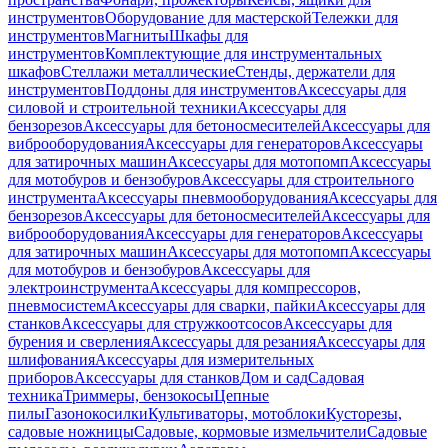
инструментов
Оборудование для мастерской
Тележки для
инструментов
Магниты
Шкафы для
инструментов
Комплектующие для инструментальных
шкафов
Стеллажи металлические
Стенды, держатели для
инструментов
Поддоны для инструментов
Аксессуары для
силовой и строительной техники
Аксессуары для
бензорезов
Аксессуары для бетоносмесителей
Аксессуары для
виброоборудования
Аксессуары для генераторов
Аксессуары
для затирочных машин
Аксессуары для мотопомп
Аксессуары
для мотобуров и бензобуров
Аксессуары для строительного
инструмента
Аксессуары пневмооборудования
Аксессуары для
бензорезов
Аксессуары для бетоносмесителей
Аксессуары для
виброоборудования
Аксессуары для генераторов
Аксессуары
для затирочных машин
Аксессуары для мотопомп
Аксессуары
для мотобуров и бензобуров
Аксессуары для
электроинструмента
Аксессуары для компрессоров,
пневмосистем
Аксессуары для сварки, пайки
Аксессуары для
станков
Аксессуары для стружкоотсосов
Аксессуары для
бурения и сверления
Аксессуары для резания
Аксессуары для
шлифования
Аксессуары для измерительных
приборов
Аксессуары для станков
Дом и сад
Садовая
техника
Триммеры, бензокосы
Цепные
пилы
Газонокосилки
Культиваторы, мотоблоки
Кусторезы,
садовые ножницы
Садовые, кормовые измельчители
Садовые