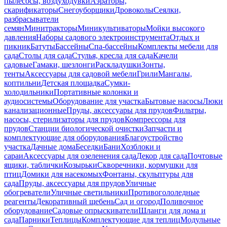
пылесосы, воздуходувки
Аэраторы,
скарификаторы
Снегоуборщики
Дровоколы
Сеялки,
разбрасыватели
семян
Минитракторы
Миникультиваторы
Мойки высокого
давления
Наборы садового электроинструмента
Отдых и
пикник
Батуты
Бассейны
Спа-бассейны
Комплекты мебели для
сада
Столы для сада
Стулья, кресла для сада
Качели
садовые
Гамаки, шезлонги
Раскладушки
Зонты,
тенты
Аксессуары для садовой мебели
Грили
Мангалы,
коптильни
Детская площадка
Сумки-
холодильники
Портативные колонки и
аудиосистемы
Оборудование для участка
Бытовые насосы
Люки
канализационные
Пруды, аксессуары для прудов
Фильтры,
насосы, стерилизаторы для прудов
Компрессоры для
прудов
Станции биологической очистки
Запчасти и
комплектующие для оборудования
Благоустройство
участка
Дачные дома
Беседки
Бани
Хозблоки и
сараи
Аксессуары для озеленения сада
Декор для сада
Почтовые
ящики, таблички
Козырьки
Скворечники, кормушки для
птиц
Домики для насекомых
Фонтаны, скульптуры для
сада
Пруды, аксессуары для прудов
Уличные
обогреватели
Уличные светильники
Противогололедные
реагенты
Декоративный щебень
Сад и огород
Поливочное
оборудование
Садовые опрыскиватели
Шланги для дома и
сада
Парники
Теплицы
Комплектующие для теплиц
Модульные