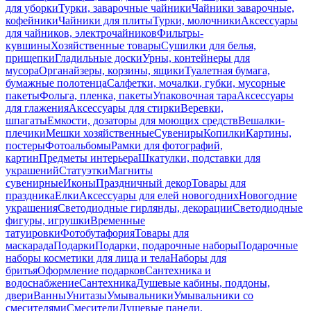
для уборки
Турки, заварочные чайники
Чайники заварочные,
кофейники
Чайники для плиты
Турки, молочники
Аксессуары
для чайников, электрочайников
Фильтры-
кувшины
Хозяйственные товары
Сушилки для белья,
прищепки
Гладильные доски
Урны, контейнеры для
мусора
Органайзеры, корзины, ящики
Туалетная бумага,
бумажные полотенца
Салфетки, мочалки, губки, мусорные
пакеты
Фольга, пленка, пакеты
Упаковочная тара
Аксессуары
для глажения
Аксессуары для стирки
Веревки,
шпагаты
Емкости, дозаторы для моющих средств
Вешалки-
плечики
Мешки хозяйственные
Сувениры
Копилки
Картины,
постеры
Фотоальбомы
Рамки для фотографий,
картин
Предметы интерьера
Шкатулки, подставки для
украшений
Статуэтки
Магниты
сувенирные
Иконы
Праздничный декор
Товары для
праздника
Елки
Аксессуары для елей новогодних
Новогодние
украшения
Светодиодные гирлянды, декорации
Светодиодные
фигуры, игрушки
Временные
татуировки
Фотобутафория
Товары для
маскарада
Подарки
Подарки, подарочные наборы
Подарочные
наборы косметики для лица и тела
Наборы для
бритья
Оформление подарков
Сантехника и
водоснабжение
Сантехника
Душевые кабины, поддоны,
двери
Ванны
Унитазы
Умывальники
Умывальники со
смесителями
Смесители
Душевые панели,