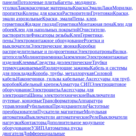
панели
Потолочные плиты
Багеты, молдинги,
уголки
Лакокрасочные материалы
Краски
Эмали
Лаки
Морилки,
пропитки
Колеры для краски
Растворители
Грунтовки
Краски,
эмали аэрозольные
Краски, эмали
Пены, клеи,
герметики
Жидкие гвозди
Герметики
Монтажная пена
Клеи для
обоев
Клеи для напольных покрытий
Очистители,
растворители
Фиксаторы резьбы
Клеи
Герметики,
пены
Электромонтажное оборудование
Розетки и
выключатели
Электрические звонки
Коробки
распределительные и подрозетники
Электропатроны
Вилки,
штепсели
Молниеприемники
Заземление
Электромонтажные
изделия
Клеммы
Средства диэлектрические
Трубки
термоусаживаемые
Изолирующие зажимы
Кабель и системы
для прокладки
Короба, трубы, металлорукав
Силовой
кабель
Наконечники, гильзы кабельные
Аксессуары для труб,
коробов
Кабельный крепеж
Арматура СИП
Электрощитовое
оборудование
Электрощиты
Аксессуары для
электрощита
Шины электротехнические
Выключатели
путевые, концевые
Трансформаторы
Аппаратура
управления
Рубильники
Предохранители
Частотные
преобразователи
Пускатели магнитные
Модульная
автоматика
Выключатели автоматические
Реле
Выключатели
нагрузки
Контакторы
Дополнительное модульное
оборудование
УЗИП
Автоматика пуска
двигателя
Дифференциальные