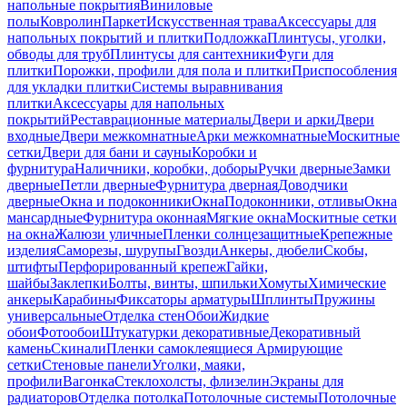
напольные покрытия
Виниловые
полы
Ковролин
Паркет
Искусственная трава
Аксессуары для
напольных покрытий и плитки
Подложка
Плинтусы, уголки,
обводы для труб
Плинтусы для сантехники
Фуги для
плитки
Порожки, профили для пола и плитки
Приспособления
для укладки плитки
Системы выравнивания
плитки
Аксессуары для напольных
покрытий
Реставрационные материалы
Двери и арки
Двери
входные
Двери межкомнатные
Арки межкомнатные
Москитные
сетки
Двери для бани и сауны
Коробки и
фурнитура
Наличники, коробки, доборы
Ручки дверные
Замки
дверные
Петли дверные
Фурнитура дверная
Доводчики
дверные
Окна и подоконники
Окна
Подоконники, отливы
Окна
мансардные
Фурнитура оконная
Мягкие окна
Москитные сетки
на окна
Жалюзи уличные
Пленки солнцезащитные
Крепежные
изделия
Саморезы, шурупы
Гвозди
Анкеры, дюбели
Скобы,
штифты
Перфорированный крепеж
Гайки,
шайбы
Заклепки
Болты, винты, шпильки
Хомуты
Химические
анкеры
Карабины
Фиксаторы арматуры
Шплинты
Пружины
универсальные
Отделка стен
Обои
Жидкие
обои
Фотообои
Штукатурки декоративные
Декоративный
камень
Скинали
Пленки самоклеящиеся
Армирующие
сетки
Стеновые панели
Уголки, маяки,
профили
Вагонка
Стеклохолсты, флизелин
Экраны для
радиаторов
Отделка потолка
Потолочные системы
Потолочные