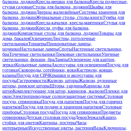
балкона, лоджии
Кресла-мешки для балкона
Кресла подвесные,
стулья садовые
Столы для балкона, лоджии
Шкафы для
балкона, лоджии
Дверцы жалюзийные
Системы хранения для
балкона, лоджии
Журнальные столы, столы-книги
Тумбы для
балкона, лоджии
Кресла-качалки, кресла-маятники
Стулья для
балкона, лоджии
Кресла, пуфы для балкона,
лоджии
Компактные столы для балкона, лоджии
Товары для
дома, бакалея
Освещение
Люстры, потолочные
светильники
Торшеры
Прикроватные лампы,
ночники
Настольные лампы
Споты
Настенные светильники,
бра
Точечные светильники
Трековые светильники
Уличные
светильники, фонари, бра
Лампы
Освещение для картин,
зеркал
Кольцевые лампы
Аксессуары для освещения
Посуда для
готовки
Сковороды, сотейники, воки
Кастрюли, ковши,
казаны
Посуда для СВЧ
Крышки и аксессуары для
посуды
Гастроемкости
Жалюзи, шторы
Жалюзи, рулонные
шторы, римские шторы
Шторы, гардины
Карнизы для
штор
Комплектующие для штор, карнизов, жалюзи
Пленки для
окон
Электроприводные солнцезащитные системы
Столовая
посуда, сервировка
Посуда для напитков
Посуда для горячих
напитков
Посуда для подачи и хранения напитков
Столовые
приборы
Столовая посуда
Посуда для сервировки
Предметы
сервировки
Детская столовая посуда
Декор
Зеркала
Кашпо,
стойки для цветов
Картины, постеры
Часы
интерьерные
Искусственные цветы, растения
Вазы
Ключницы,