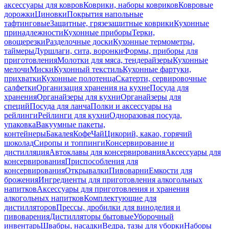
аксессуары для ковров
Коврики, наборы ковриков
Ковровые
дорожки
Циновки
Покрытия напольные
тафтинговые
Защитные, грязезащитные коврики
Кухонные
принадлежности
Кухонные приборы
Терки,
овощерезки
Разделочные доски
Кухонные термометры,
таймеры
Дуршлаги, сита, воронки
Формы, приборы для
приготовления
Молотки для мяса, тендерайзеры
Кухонные
мелочи
Миски
Кухонный текстиль
Кухонные фартуки,
прихватки
Кухонные полотенца
Скатерти, сервировочные
салфетки
Организация хранения на кухне
Посуда для
хранения
Органайзеры для кухни
Органайзеры для
специй
Посуда для ланча
Полки и аксессуары на
рейлинги
Рейлинги для кухни
Одноразовая посуда,
упаковка
Вакуумные пакеты,
контейнеры
Бакалея
Кофе
Чай
Цикорий, какао, горячий
шоколад
Сиропы и топпинги
Консервирование и
дистилляция
Автоклавы для консервирования
Аксессуары для
консервирования
Приспособления для
консервирования
Открывалки
Пивоварни
Емкости для
брожения
Ингредиенты для приготовления алкогольных
напитков
Аксессуары для приготовления и хранения
алкогольных напитков
Комплектующие для
дистилляторов
Прессы, дробилки для виноделия и
пивоварения
Дистилляторы бытовые
Уборочный
инвентарь
Швабры, насадки
Ведра, тазы для уборки
Наборы