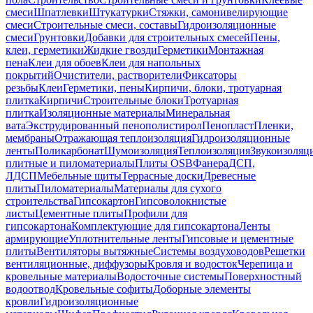
смеси
Шпатлевки
Штукатурки
Стяжки, самонивелирующие
смеси
Строительные смеси, составы
Гидроизоляционные
смеси
Грунтовки
Добавки для строительных смесей
Пены,
клеи, герметики
Жидкие гвозди
Герметики
Монтажная
пена
Клеи для обоев
Клеи для напольных
покрытий
Очистители, растворители
Фиксаторы
резьбы
Клеи
Герметики, пены
Кирпичи, блоки, тротуарная
плитка
Кирпичи
Строительные блоки
Тротуарная
плитка
Изоляционные материалы
Минеральная
вата
Экструдированный пенополистирол
Пенопласт
Пленки,
мембраны
Отражающая теплоизоляция
Гидроизоляционные
ленты
Поликарбонат
Шумоизоляция
Теплоизоляция
Звукоизоляц
плитные и пиломатериалы
Плиты OSB
Фанера
ДСП,
ЛДСП
Мебельные щиты
Террасные доски
Древесные
плиты
Пиломатериалы
Материалы для сухого
строительства
Гипсокартон
Гипсоволокнистые
листы
Цементные плиты
Профили для
гипсокартона
Комплектующие для гипсокартона
Ленты
армирующие
Уплотнительные ленты
Гипсовые и цементные
плиты
Вентиляторы вытяжные
Системы воздуховодов
Решетки
вентиляционные, диффузоры
Кровля и водосток
Черепица и
кровельные материалы
Водосточные системы
Поверхностный
водоотвод
Кровельные софиты
Доборные элементы
кровли
Гидроизоляционные