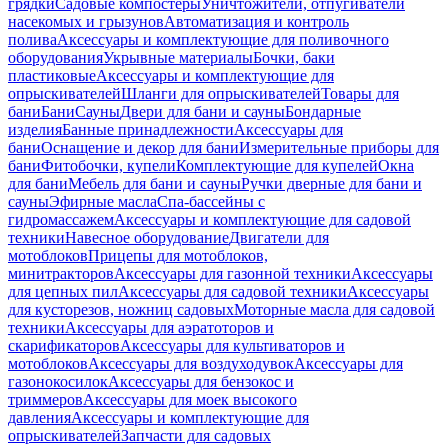
грядки
Садовые компостеры
Уничтожители, отпугиватели
насекомых и грызунов
Автоматизация и контроль
полива
Аксессуары и комплектующие для поливочного
оборудования
Укрывные материалы
Бочки, баки
пластиковые
Аксессуары и комплектующие для
опрыскивателей
Шланги для опрыскивателей
Товары для
бани
Бани
Сауны
Двери для бани и сауны
Бондарные
изделия
Банные принадлежности
Аксессуары для
бани
Оснащение и декор для бани
Измерительные приборы для
бани
Фитобочки, купели
Комплектующие для купелей
Окна
для бани
Мебель для бани и сауны
Ручки дверные для бани и
сауны
Эфирные масла
Спа-бассейны с
гидромассажем
Аксессуары и комплектующие для садовой
техники
Навесное оборудование
Двигатели для
мотоблоков
Прицепы для мотоблоков,
минитракторов
Аксессуары для газонной техники
Аксессуары
для цепных пил
Аксессуары для садовой техники
Аксессуары
для кусторезов, ножниц садовых
Моторные масла для садовой
техники
Аксессуары для аэратоторов и
скарификаторов
Аксессуары для культиваторов и
мотоблоков
Аксессуары для воздуходувок
Аксессуары для
газонокосилок
Аксессуары для бензокос и
триммеров
Аксессуары для моек высокого
давления
Аксессуары и комплектующие для
опрыскивателей
Запчасти для садовых