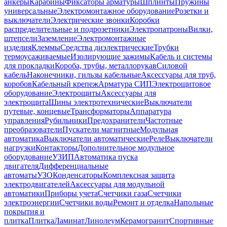
анкеры
Карабины
Фиксаторы арматуры
Шплинты
Пружины
универсальные
Электромонтажное оборудование
Розетки и
выключатели
Электрические звонки
Коробки
распределительные и подрозетники
Электропатроны
Вилки,
штепсели
Заземление
Электромонтажные
изделия
Клеммы
Средства диэлектрические
Трубки
термоусаживаемые
Изолирующие зажимы
Кабель и системы
для прокладки
Короба, трубы, металлорукав
Силовой
кабель
Наконечники, гильзы кабельные
Аксессуары для труб,
коробов
Кабельный крепеж
Арматура СИП
Электрощитовое
оборудование
Электрощиты
Аксессуары для
электрощита
Шины электротехнические
Выключатели
путевые, концевые
Трансформаторы
Аппаратура
управления
Рубильники
Предохранители
Частотные
преобразователи
Пускатели магнитные
Модульная
автоматика
Выключатели автоматические
Реле
Выключатели
нагрузки
Контакторы
Дополнительное модульное
оборудование
УЗИП
Автоматика пуска
двигателя
Дифференциальные
автоматы
УЗО
Конденсаторы
Комплексная защита
электродвигателей
Аксессуары для модульной
автоматики
Приборы учета
Счетчики газа
Счетчики
электроэнергии
Счетчики воды
Ремонт и отделка
Напольные
покрытия и
плитка
Плитка
Ламинат
Линолеум
Керамогранит
Спортивные