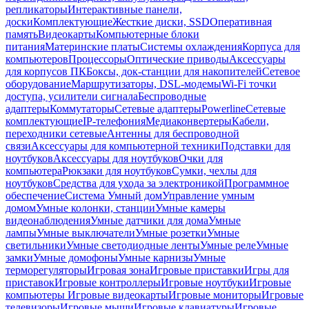
репликаторы
Интерактивные панели,
доски
Комплектующие
Жесткие диски, SSD
Оперативная
память
Видеокарты
Компьютерные блоки
питания
Материнские платы
Системы охлаждения
Корпуса для
компьютеров
Процессоры
Оптические приводы
Аксессуары
для корпусов ПК
Боксы, док-станции для накопителей
Сетевое
оборудование
Маршрутизаторы, DSL-модемы
Wi-Fi точки
доступа, усилители сигнала
Беспроводные
адаптеры
Коммутаторы
Сетевые адаптеры
Powerline
Сетевые
комплектующие
IP-телефония
Медиаконвертеры
Кабели,
переходники сетевые
Антенны для беспроводной
связи
Аксессуары для компьютерной техники
Подставки для
ноутбуков
Аксессуары для ноутбуков
Очки для
компьютера
Рюкзаки для ноутбуков
Сумки, чехлы для
ноутбуков
Средства для ухода за электроникой
Программное
обеспечение
Система Умный дом
Управление умным
домом
Умные колонки, станции
Умные камеры
видеонаблюдения
Умные датчики для дома
Умные
лампы
Умные выключатели
Умные розетки
Умные
светильники
Умные светодиодные ленты
Умные реле
Умные
замки
Умные домофоны
Умные карнизы
Умные
терморегуляторы
Игровая зона
Игровые приставки
Игры для
приставок
Игровые контроллеры
Игровые ноутбуки
Игровые
компьютеры
Игровые видеокарты
Игровые мониторы
Игровые
телевизоры
Игровые мыши
Игровые клавиатуры
Игровые