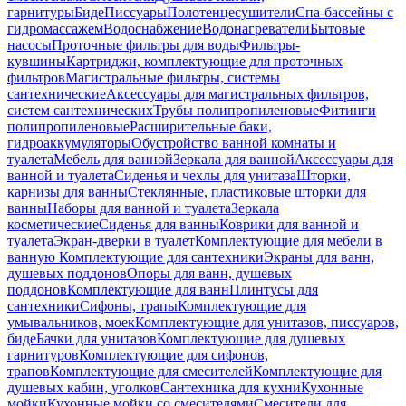
гарнитуры
Биде
Писсуары
Полотенцесушители
Спа-бассейны с
гидромассажем
Водоснабжение
Водонагреватели
Бытовые
насосы
Проточные фильтры для воды
Фильтры-
кувшины
Картриджи, комплектующие для проточных
фильтров
Магистральные фильтры, системы
сантехнические
Аксессуары для магистральных фильтров,
систем сантехнических
Трубы полипропиленовые
Фитинги
полипропиленовые
Расширительные баки,
гидроаккумуляторы
Обустройство ванной комнаты и
туалета
Мебель для ванной
Зеркала для ванной
Аксессуары для
ванной и туалета
Сиденья и чехлы для унитаза
Шторки,
карнизы для ванны
Стеклянные, пластиковые шторки для
ванны
Наборы для ванной и туалета
Зеркала
косметические
Сиденья для ванны
Коврики для ванной и
туалета
Экран-дверки в туалет
Комплектующие для мебели в
ванную
Комплектующие для сантехники
Экраны для ванн,
душевых поддонов
Опоры для ванн, душевых
поддонов
Комплектующие для ванн
Плинтусы для
сантехники
Сифоны, трапы
Комплектующие для
умывальников, моек
Комплектующие для унитазов, писсуаров,
биде
Бачки для унитазов
Комплектующие для душевых
гарнитуров
Комплектующие для сифонов,
трапов
Комплектующие для смесителей
Комплектующие для
душевых кабин, уголков
Сантехника для кухни
Кухонные
мойки
Кухонные мойки со смесителями
Смесители для