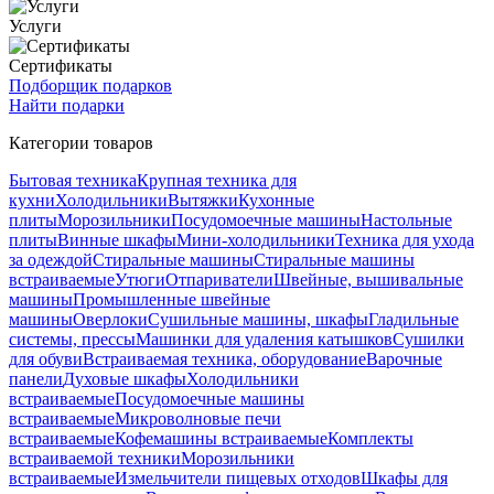
Услуги
Сертификаты
Подборщик подарков
Найти подарки
Категории товаров
Бытовая техника
Крупная техника для
кухни
Холодильники
Вытяжки
Кухонные
плиты
Морозильники
Посудомоечные машины
Настольные
плиты
Винные шкафы
Мини-холодильники
Техника для ухода
за одеждой
Стиральные машины
Стиральные машины
встраиваемые
Утюги
Отпариватели
Швейные, вышивальные
машины
Промышленные швейные
машины
Оверлоки
Сушильные машины, шкафы
Гладильные
системы, прессы
Машинки для удаления катышков
Сушилки
для обуви
Встраиваемая техника, оборудование
Варочные
панели
Духовые шкафы
Холодильники
встраиваемые
Посудомоечные машины
встраиваемые
Микроволновые печи
встраиваемые
Кофемашины встраиваемые
Комплекты
встраиваемой техники
Морозильники
встраиваемые
Измельчители пищевых отходов
Шкафы для