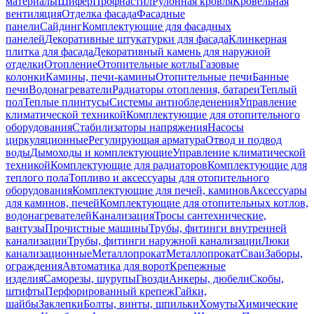
материалы
Шифер
Профнастил
Рулонная кровля
Кровельная
вентиляция
Отделка фасада
Фасадные
панели
Сайдинг
Комплектующие для фасадных
панелей
Декоративные штукатурки для фасада
Клинкерная
плитка для фасада
Декоративный камень для наружной
отделки
Отопление
Отопительные котлы
Газовые
колонки
Камины, печи-камины
Отопительные печи
Банные
печи
Водонагреватели
Радиаторы отопления, батареи
Теплый
пол
Теплые плинтусы
Системы антиобледенения
Управление
климатической техникой
Комплектующие для отопительного
оборудования
Стабилизаторы напряжения
Насосы
циркуляционные
Регулирующая арматура
Отвод и подвод
воды
Дымоходы и комплектующие
Управление климатической
техникой
Комплектующие для радиаторов
Комплектующие для
теплого пола
Топливо и аксессуары для отопительного
оборудования
Комплектующие для печей, каминов
Аксессуары
для каминов, печей
Комплектующие для отопительных котлов,
водонагревателей
Канализация
Тросы сантехнические,
вантузы
Прочистные машины
Трубы, фитинги внутренней
канализации
Трубы, фитинги наружной канализации
Люки
канализационные
Металлопрокат
Металлопрокат
Сваи
Заборы,
ограждения
Автоматика для ворот
Крепежные
изделия
Саморезы, шурупы
Гвозди
Анкеры, дюбели
Скобы,
штифты
Перфорированный крепеж
Гайки,
шайбы
Заклепки
Болты, винты, шпильки
Хомуты
Химические