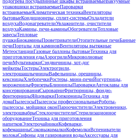
подогрева посуды
Винные шкафы встраиваемые
Вакуумные
упаковщики встраиваемые
Пароварки
встраиваемые
Климатическая техника
Вентиляторы
бытовые
Кондиционеры, сплит-системы
Охладители
воздуха
Водонагреватели
Увлажнители, очистители
воздуха
Камины, печи-камины
Обогреватели
Тепловые
завесы
Тепловые
пушки
Биокамины
Проветриватели
Отопительные печи
Банные
печи
Порталы для каминов
Вентиляторы вытяжные
Метеостанции
Газовые баллоны бытовые
Техника для
приготовления еды
Аэрогрили
Микроволновые
печи
Мультиварки
Сэндвичницы, хот-дог
мейкеры
Тостеры
Электрогрили,
электрошашлычницы
Вафельницы, орешницы,
кексницы
Хлебопечки
Ростеры, мини-печи
Йогуртницы,
мороженицы
Фризеры
Блинницы
Пароварки
Автоклавы для
консервирования
Сыроварни
Фритюрницы, фондю-
фритюрницы
Яйцеварки
Попкорницы
Техника для
дома
Пылесосы
Пылесосы профессиональные
Роботы-
пылесосы, мойщики окон
Пароочистители
Электровеники,
электрошвабры
Стеклоочистители
Стерилизационное
оборудование
Техника для приготовления
напитков
Электрочайники
Кофеварки,
кофемашины
Соковыжималки
Кофемолки
Вспениватели
молока
Сифоны для газирования воды
Аксессуары для