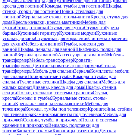
модули
Столешницы для кухни
Мебель для гостиной
Диваны,
кресла для гостиной
Комоды, тумбы для гостиной
Шкафы,
стенки, горки для гостиной
Полки, стеллажи для
гостиной
Журнальные столы, столы-книги
Кресла, стулья для
дома
Кресла-качалки, кресла-маятники
Мебель для
кухни
Столы, столики
Стулья для кухни
Стулья, табуреты
барные
Кухонный гарнитур
Кухонные модули
Кухонные
уголки, диваны
Стульчики для кормления
Системы хранения
для кухни
Мебель для ванной
Тумбы, консоли для
ванной
Шкафы, пеналы для ванной
Шкафчики, полки для
ванной
Зеркала для ванной
Аксессуары для ванной
Мебель-
трансформер
Мебель-трансформер
Кровати-
трансформеры
Детские кроватки-трансформеры
Столы-
трансформеры
Мебель для спальни
Зеркала
Комплекты мебели
для спальни
Прикроватные тумбы
Комоды и тумбы для
спальни
Туалетные столики
Шкафы для спальни
Мебель для
жилых комнат
Диваны, кресла для дома
Шкафы, стенки,
секции
Полки, стеллажи, системы хранения
Стулья,
кресла
Комоды и тумбы
Журнальные столы, столы-
книги
Кресла-качалки, кресла-маятники
Мебель для
телевизора
Комоды, тумбы под телевизор
Кронштейны, стойки
для телевизора
Каминокомплекты под телевизор
Мебель для
прихожей
Секции, тумбы в прихожую
Полки и системы
хранения в прихожую
Вешалки, подставки для
зонтов
Банкетки, скамьи
Ключницы, газетницы
Детская