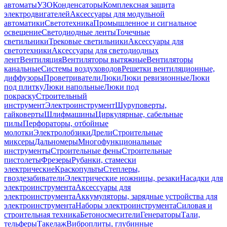
автоматы
УЗО
Конденсаторы
Комплексная защита
электродвигателей
Аксессуары для модульной
автоматики
Светотехника
Промышленное и сигнальное
освещение
Светодиодные ленты
Точечные
светильники
Трековые светильники
Аксессуары для
светотехники
Аксессуары для светодиодных
лент
Вентиляция
Вентиляторы вытяжные
Вентиляторы
канальные
Системы воздуховодов
Решетки вентиляционные,
диффузоры
Проветриватели
Люки
Люки ревизионные
Люки
под плитку
Люки напольные
Люки под
покраску
Строительный
инструмент
Электроинструмент
Шуруповерты,
гайковерты
Шлифмашины
Циркулярные, сабельные
пилы
Перфораторы, отбойные
молотки
Электролобзики
Дрели
Строительные
миксеры
Дальномеры
Многофункциональные
инструменты
Строительные фены
Строительные
пистолеты
Фрезеры
Рубанки, стамески
электрические
Краскопульты
Степлеры,
гвоздезабиватели
Электрические ножницы, резаки
Насадки для
электроинструмента
Аксессуары для
электроинструмента
Аккумуляторы, зарядные устройства для
электроинструмента
Наборы электроинструмента
Силовая и
строительная техника
Бетоносмесители
Генераторы
Тали,
тельферы
Такелаж
Виброплиты, глубинные