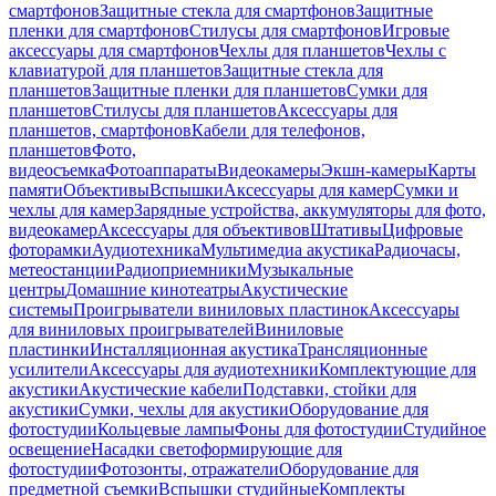
смартфонов
Защитные стекла для смартфонов
Защитные
пленки для смартфонов
Стилусы для смартфонов
Игровые
аксессуары для смартфонов
Чехлы для планшетов
Чехлы с
клавиатурой для планшетов
Защитные стекла для
планшетов
Защитные пленки для планшетов
Сумки для
планшетов
Стилусы для планшетов
Аксессуары для
планшетов, смартфонов
Кабели для телефонов,
планшетов
Фото,
видеосъемка
Фотоаппараты
Видеокамеры
Экшн-камеры
Карты
памяти
Объективы
Вспышки
Аксессуары для камер
Сумки и
чехлы для камер
Зарядные устройства, аккумуляторы для фото,
видеокамер
Аксессуары для объективов
Штативы
Цифровые
фоторамки
Аудиотехника
Мультимедиа акустика
Радиочасы,
метеостанции
Радиоприемники
Музыкальные
центры
Домашние кинотеатры
Акустические
системы
Проигрыватели виниловых пластинок
Аксессуары
для виниловых проигрывателей
Виниловые
пластинки
Инсталляционная акустика
Трансляционные
усилители
Аксессуары для аудиотехники
Комплектующие для
акустики
Акустические кабели
Подставки, стойки для
акустики
Сумки, чехлы для акустики
Оборудование для
фотостудии
Кольцевые лампы
Фоны для фотостудии
Студийное
освещение
Насадки светоформирующие для
фотостудии
Фотозонты, отражатели
Оборудование для
предметной съемки
Вспышки студийные
Комплекты