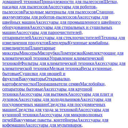
домашней техники
Принадлежности для пылесосов
Щетки,
насадки для пылесосов
Аксессуары для роботов-
пылесосов
Расходные материалы для пылесосов
Станции,
аккумуляторы для роботов-пылесосов
Аксессуары для
швейных машин
Аксессуары для промышленного швейного
оборудования
Аксессуары для стиральных и сушильных
машин
Аксессуары для пароочистителей,
отпаривателей
Аксессуары для стеклоочистителей
Техника для
измельчения продуктов
Блендеры
Кухонные комбайны,
измельчители
Планетарные
миксеры
Миксеры
Мясорубки
Ломтерезки
Комплектующие для
климатической техники
Управление климатической
техникой
Фильтры для климатической техники
Аксессуары для
климатической техники
Мелкая техника
Весы кухонные,
бытовые
Сушилки для овощей и
фруктов
Вакууматоры
Открывалки,
картофелечистки
Проращиватели семян
Маслобойки,
сепараторы бытовые
Аксессуары для крупной
техники
Аксессуары для вытяжек
Аксессуары для плит и
духовок
Аксессуары для холодильников
Аксессуары для
посудомоечных машин
Средства для посудомоечных
машин
Средства для ухода за техникой
Аксессуары для
кухонной техники
Аксессуары для микроволновых
печей
Вакуумные пакеты, контейнеры
Аксессуары для
кофемашин
Аксессуары для мультиварок,