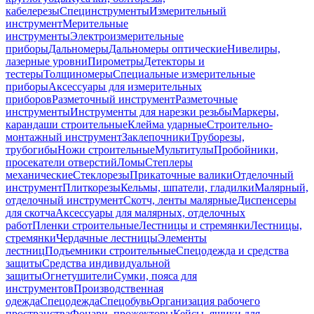
кабелерезы
Специнструменты
Измерительный
инструмент
Мерительные
инструменты
Электроизмерительные
приборы
Дальномеры
Дальномеры оптические
Нивелиры,
лазерные уровни
Пирометры
Детекторы и
тестеры
Толщиномеры
Специальные измерительные
приборы
Аксессуары для измерительных
приборов
Разметочный инструмент
Разметочные
инструменты
Инструменты для нарезки резьбы
Маркеры,
карандаши строительные
Клейма ударные
Строительно-
монтажный инструмент
Заклепочники
Труборезы,
трубогибы
Ножи строительные
Мультитулы
Пробойники,
просекатели отверстий
Ломы
Степлеры
механические
Стеклорезы
Прикаточные валики
Отделочный
инструмент
Плиткорезы
Кельмы, шпатели, гладилки
Малярный,
отделочный инструмент
Скотч, ленты малярные
Диспенсеры
для скотча
Аксессуары для малярных, отделочных
работ
Пленки строительные
Лестницы и стремянки
Лестницы,
стремянки
Чердачные лестницы
Элементы
лестниц
Подъемники строительные
Спецодежда и средства
защиты
Средства индивидуальной
защиты
Огнетушители
Сумки, пояса для
инструментов
Производственная
одежда
Спецодежда
Спецобувь
Организация рабочего
пространства
Фонари, прожекторы
Кейсы, ящики для