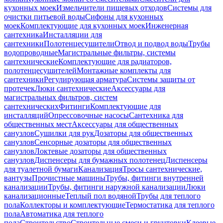
кухонных моек
Измельчители пищевых отходов
Системы для
очистки питьевой воды
Сифоны для кухонных
моек
Комплектующие для кухонных моек
Инженерная
сантехника
Инсталляции для
сантехники
Полотенцесушители
Отвод и подвод воды
Трубы
водопроводные
Магистральные фильтры, системы
сантехнические
Комплектующие для радиаторов,
полотенцесушителей
Монтажные комплекты для
сантехники
Регулирующая арматура
Системы защиты от
протечек
Люки сантехнические
Аксессуары для
магистральных фильтров, систем
сантехнических
Фитинги
Комплектующие для
инсталляций
Опрессовочные насосы
Сантехника для
общественных мест
Аксессуары для общественных
санузлов
Сушилки для рук
Дозаторы для общественных
санузлов
Сенсорные дозаторы для общественных
санузлов
Локтевые дозаторы для общественных
санузлов
Диспенсеры для бумажных полотенец
Диспенсеры
для туалетной бумаги
Канализация
Тросы сантехнические,
вантузы
Прочистные машины
Трубы, фитинги внутренней
канализации
Трубы, фитинги наружной канализации
Люки
канализационные
Теплый пол водяной
Трубы для теплого
пола
Коллекторы и комплектующие
Термостатика для теплого
пола
Автоматика для теплого
пола
Строительство
Строительные смеси и грунтовки
Клеевые