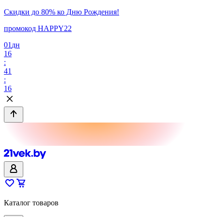
Скидки до 80% ко Дню Рождения!
промокод HAPPY22
01
дн
16
:
41
:
16
Каталог товаров