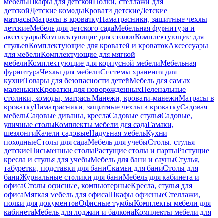
мебель
Шкафы для детской
Полки, стеллажи для
детской
Детские комоды
Кровати детские
Детские
матрасы
Матрасы в кроватку
Наматрасники, защитные чехлы
детские
Мебель для детского сада
Мебельная фурнитура и
аксессуары
Комплектующие для столов
Комплектующие для
стульев
Комплектующие для кроватей и кроваток
Аксессуары
для мебели
Комплектующие для мягкой
мебели
Комплектующие для корпусной мебели
Мебельная
фурнитура
Чехлы для мебели
Системы хранения для
кухни
Товары для безопасности детей
Мебель для самых
маленьких
Кроватки для новорожденных
Пеленальные
столики, комоды, матрасы
Манежи, кровати-манежи
Матрасы в
кроватку
Наматрасники, защитные чехлы в кроватку
Садовая
мебель
Садовые диваны, кресла
Садовые стулья
Садовые,
уличные столы
Комплекты мебели для сада
Гамаки,
шезлонги
Качели садовые
Надувная мебель
Кухни
походные
Столы для сада
Мебель для учебы
Столы, стулья
детские
Письменные столы
Растущие столы и парты
Растущие
кресла и стулья для учебы
Мебель для бани и сауны
Стулья,
табуретки, подставки для бани
Скамьи для бани
Столы для
бани
Журнальные столики для бани
Мебель для кабинета и
офиса
Столы офисные, компьютерные
Кресла, стулья для
офиса
Мягкая мебель для офиса
Шкафы офисные
Стеллажи,
полки для документов
Офисные тумбы
Комплекты мебели для
кабинета
Мебель для лоджии и балкона
Комплекты мебели для