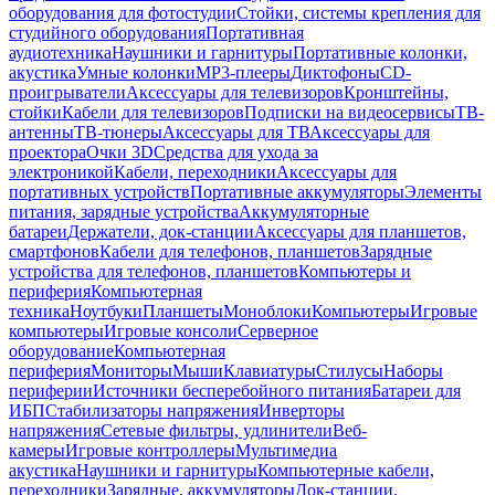
оборудования для фотостудии
Стойки, системы крепления для
студийного оборудования
Портативная
аудиотехника
Наушники и гарнитуры
Портативные колонки,
акустика
Умные колонки
MP3-плееры
Диктофоны
CD-
проигрыватели
Аксессуары для телевизоров
Кронштейны,
стойки
Кабели для телевизоров
Подписки на видеосервисы
ТВ-
антенны
ТВ-тюнеры
Аксессуары для ТВ
Аксессуары для
проектора
Очки 3D
Средства для ухода за
электроникой
Кабели, переходники
Аксессуары для
портативных устройств
Портативные аккумуляторы
Элементы
питания, зарядные устройства
Аккумуляторные
батареи
Держатели, док-станции
Аксессуары для планшетов,
смартфонов
Кабели для телефонов, планшетов
Зарядные
устройства для телефонов, планшетов
Компьютеры и
периферия
Компьютерная
техника
Ноутбуки
Планшеты
Моноблоки
Компьютеры
Игровые
компьютеры
Игровые консоли
Серверное
оборудование
Компьютерная
периферия
Мониторы
Мыши
Клавиатуры
Стилусы
Наборы
периферии
Источники бесперебойного питания
Батареи для
ИБП
Стабилизаторы напряжения
Инверторы
напряжения
Сетевые фильтры, удлинители
Веб-
камеры
Игровые контроллеры
Мультимедиа
акустика
Наушники и гарнитуры
Компьютерные кабели,
переходники
Зарядные, аккумуляторы
Док-станции,