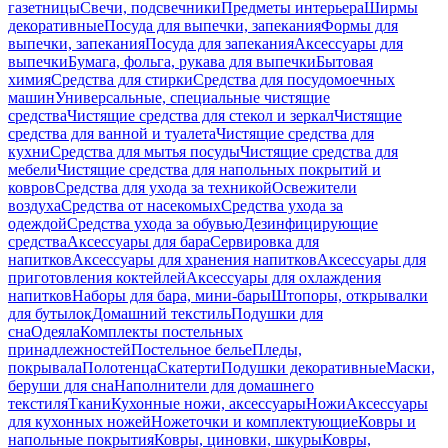
газетницы
Свечи, подсвечники
Предметы интерьера
Ширмы
декоративные
Посуда для выпечки, запекания
Формы для
выпечки, запекания
Посуда для запекания
Аксессуары для
выпечки
Бумага, фольга, рукава для выпечки
Бытовая
химия
Средства для стирки
Средства для посудомоечных
машин
Универсальные, специальные чистящие
средства
Чистящие средства для стекол и зеркал
Чистящие
средства для ванной и туалета
Чистящие средства для
кухни
Средства для мытья посуды
Чистящие средства для
мебели
Чистящие средства для напольных покрытий и
ковров
Средства для ухода за техникой
Освежители
воздуха
Средства от насекомых
Средства ухода за
одеждой
Средства ухода за обувью
Дезинфицирующие
средства
Аксессуары для бара
Сервировка для
напитков
Аксессуары для хранения напитков
Аксессуары для
приготовления коктейлей
Аксессуары для охлаждения
напитков
Наборы для бара, мини-бары
Штопоры, открывалки
для бутылок
Домашний текстиль
Подушки для
сна
Одеяла
Комплекты постельных
принадлежностей
Постельное белье
Пледы,
покрывала
Полотенца
Скатерти
Подушки декоративные
Маски,
беруши для сна
Наполнители для домашнего
текстиля
Ткани
Кухонные ножи, аксессуары
Ножи
Аксессуары
для кухонных ножей
Ножеточки и комплектующие
Ковры и
напольные покрытия
Ковры, циновки, шкуры
Ковры,