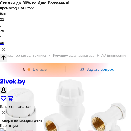
Скидки до 80% ко Дню Рождения!
промокод HAPPY22
0
дн
21
:
29
:
40
Инженерная сантехника
Регулирующая арматура
AV Engineering
5
1 отзыв
Задать вопрос
Каталог товаров
Товары на каждый день
Все акции