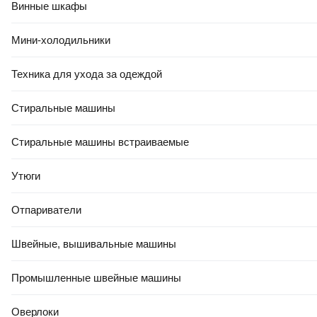
Винные шкафы
Мини-холодильники
Техника для ухода за одеждой
Стиральные машины
РАССРОЧКА 5 ЧАСТЕЙ
ГАРАНТИЯ 14 ДНЕЙ
Стиральные машины встраиваемые
Комплект кранов для инженерного подключения
AV Engineering 1/2" AVE32012W
Утюги
код 7.335.168
Отпариватели
Картой рассрочки от
8,45 Ҕ/мес
Швейные, вышивальные машины
Узнать о снижении цены
Промышленные швейные машины
Оверлоки