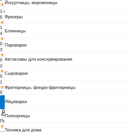
Йогуртницы, мороженицы
1 отзыв
Фризеры
5
1
Блинницы
4
0
Пароварки
3
Автоклавы для консервирования
0
2
Сыроварни
0
1
Фритюрницы, фондю-фритюрницы
0
Яйцеварки
Добавить отзыв
Попкорницы
Покупатель 21vek.by
4 Окт, 2025
Техника для дома