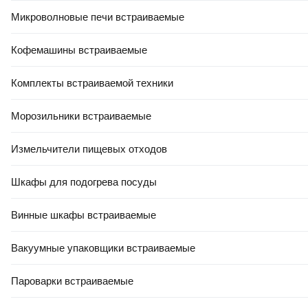
Микроволновые печи встраиваемые
Кофемашины встраиваемые
Комплекты встраиваемой техники
Морозильники встраиваемые
Измельчители пищевых отходов
Шкафы для подогрева посуды
Винные шкафы встраиваемые
Характеристики
Описание
Вакуумные упаковщики встраиваемые
Основные характеристики
Пароварки встраиваемые
Тип
комплект кранов для инженерного подключения