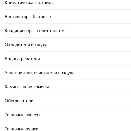
Климатическая техника
Сфера использования
для системы отопления
Вентиляторы бытовые
Назначение
для радиатора
Кондиционеры, сплит-системы
Применение
Охладители воздуха
для однотрубных систем
Вид арматуры
Водонагреватели
запорная
Увлажнители, очистители воздуха
Форма
угловой
Камины, печи-камины
Тип конструкции
двухходовой
Обогреватели
Вид терморегулятора
ручной
Тепловые завесы
Ручка-фиксатор
Тепловые пушки