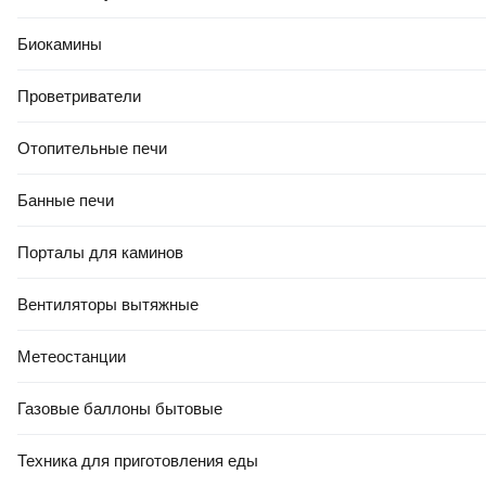
барашек
Тип соединения
Биокамины
резьба
Проветриватели
Тип резьбы
внутренняя + наружная
Отопительные печи
Материал арматуры
латунь
Банные печи
Цвет
Порталы для каминов
золотистый, белый
Комплектация
Вентиляторы вытяжные
термостатическая головка
Метеостанции
Технические характеристики
Вид рабочей среды
Газовые баллоны бытовые
вода
Техника для приготовления еды
Температура транспортируемой среды