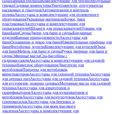
сада
Парники
Теплицы
Комплектующие для теплиц
Модульные
грядки
Садовые компостеры
Уничтожители, отпугиватели
насекомых и грызунов
Автоматизация и контроль
полива
Аксессуары и комплектующие для поливочного
оборудования
Укрывные материалы
Бочки, баки
пластиковые
Аксессуары и комплектующие для
опрыскивателей
Шланги для опрыскивателей
Товары для
бани
Бани
Сауны
Двери для бани и сауны
Бондарные
изделия
Банные принадлежности
Аксессуары для
бани
Оснащение и декор для бани
Измерительные приборы для
бани
Фитобочки, купели
Комплектующие для купелей
Окна
для бани
Мебель для бани и сауны
Ручки дверные для бани и
сауны
Эфирные масла
Спа-бассейны с
гидромассажем
Аксессуары и комплектующие для садовой
техники
Навесное оборудование
Двигатели для
мотоблоков
Прицепы для мотоблоков,
минитракторов
Аксессуары для газонной техники
Аксессуары
для цепных пил
Аксессуары для садовой техники
Аксессуары
для кусторезов, ножниц садовых
Моторные масла для садовой
техники
Аксессуары для аэратоторов и
скарификаторов
Аксессуары для культиваторов и
мотоблоков
Аксессуары для воздуходувок
Аксессуары для
газонокосилок
Аксессуары для бензокос и
триммеров
Аксессуары для моек высокого
давления
Аксессуары и комплектующие для