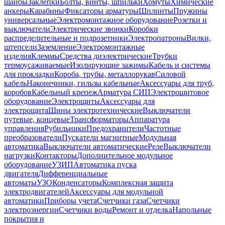
шайбы
Заклепки
Болты, винты, шпильки
Хомуты
Химические
анкеры
Карабины
Фиксаторы арматуры
Шплинты
Пружины
универсальные
Электромонтажное оборудование
Розетки и
выключатели
Электрические звонки
Коробки
распределительные и подрозетники
Электропатроны
Вилки,
штепсели
Заземление
Электромонтажные
изделия
Клеммы
Средства диэлектрические
Трубки
термоусаживаемые
Изолирующие зажимы
Кабель и системы
для прокладки
Короба, трубы, металлорукав
Силовой
кабель
Наконечники, гильзы кабельные
Аксессуары для труб,
коробов
Кабельный крепеж
Арматура СИП
Электрощитовое
оборудование
Электрощиты
Аксессуары для
электрощита
Шины электротехнические
Выключатели
путевые, концевые
Трансформаторы
Аппаратура
управления
Рубильники
Предохранители
Частотные
преобразователи
Пускатели магнитные
Модульная
автоматика
Выключатели автоматические
Реле
Выключатели
нагрузки
Контакторы
Дополнительное модульное
оборудование
УЗИП
Автоматика пуска
двигателя
Дифференциальные
автоматы
УЗО
Конденсаторы
Комплексная защита
электродвигателей
Аксессуары для модульной
автоматики
Приборы учета
Счетчики газа
Счетчики
электроэнергии
Счетчики воды
Ремонт и отделка
Напольные
покрытия и