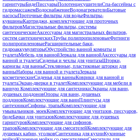
гарнитуры
Биде
Писсуары
Полотенцесушители
Спа-бассейны с
гидромассажем
Водоснабжение
Водонагреватели
Бытовые
насосы
Проточные фильтры для воды
Фильтры-
кувшины
Картриджи, комплектующие для проточных
фильтров
Магистральные фильтры, системы
сантехнические
Аксессуары для магистральных фильтров,
систем сантехнических
Трубы полипропиленовые
Фитинги
полипропиленовые
Расширительные баки,
гидроаккумуляторы
Обустройство ванной комнаты и
туалета
Мебель для ванной
Зеркала для ванной
Аксессуары для
ванной и туалета
Сиденья и чехлы для унитаза
Шторки,
карнизы для ванны
Стеклянные, пластиковые шторки для
ванны
Наборы для ванной и туалета
Зеркала
косметические
Сиденья для ванны
Коврики для ванной и
туалета
Экран-дверки в туалет
Комплектующие для мебели в
ванную
Комплектующие для сантехники
Экраны для ванн,
душевых поддонов
Опоры для ванн, душевых
поддонов
Комплектующие для ванн
Плинтусы для
сантехники
Сифоны, трапы
Комплектующие для
умывальников, моек
Комплектующие для унитазов, писсуаров,
биде
Бачки для унитазов
Комплектующие для душевых
гарнитуров
Комплектующие для сифонов,
трапов
Комплектующие для смесителей
Комплектующие для
душевых кабин, уголков
Сантехника для кухни
Кухонные
мойки
Кухонные мойки со смесителями
Смесители для