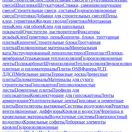
смеси
Шпатлевки
Штукатурки
Стяжки, самонивелирующие
смеси
Строительные смеси, составы
Гидроизоляционные
смеси
Грунтовки
Добавки для строительных смесей
Пены,
клеи, герметики
Жидкие гвозди
Герметики
Монтажная
пена
Клеи для обоев
Клеи для напольных
покрытий
Очистители, растворители
Фиксаторы
резьбы
Клеи
Герметики, пены
Кирпичи, блоки, тротуарная
плитка
Кирпичи
Строительные блоки
Тротуарная
плитка
Изоляционные материалы
Минеральная
вата
Экструдированный пенополистирол
Пенопласт
Пленки,
мембраны
Отражающая теплоизоляция
Гидроизоляционные
ленты
Поликарбонат
Шумоизоляция
Теплоизоляция
Звукоизоляц
плитные и пиломатериалы
Плиты OSB
Фанера
ДСП,
ЛДСП
Мебельные щиты
Террасные доски
Древесные
плиты
Пиломатериалы
Материалы для сухого
строительства
Гипсокартон
Гипсоволокнистые
листы
Цементные плиты
Профили для
гипсокартона
Комплектующие для гипсокартона
Ленты
армирующие
Уплотнительные ленты
Гипсовые и цементные
плиты
Вентиляторы вытяжные
Системы воздуховодов
Решетки
вентиляционные, диффузоры
Кровля и водосток
Черепица и
кровельные материалы
Водосточные системы
Поверхностный
водоотвод
Кровельные софиты
Доборные элементы
кровли
Гидроизоляционные