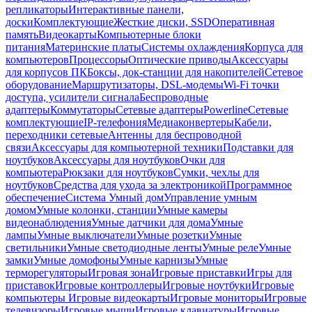
репликаторы
Интерактивные панели,
доски
Комплектующие
Жесткие диски, SSD
Оперативная
память
Видеокарты
Компьютерные блоки
питания
Материнские платы
Системы охлаждения
Корпуса для
компьютеров
Процессоры
Оптические приводы
Аксессуары
для корпусов ПК
Боксы, док-станции для накопителей
Сетевое
оборудование
Маршрутизаторы, DSL-модемы
Wi-Fi точки
доступа, усилители сигнала
Беспроводные
адаптеры
Коммутаторы
Сетевые адаптеры
Powerline
Сетевые
комплектующие
IP-телефония
Медиаконвертеры
Кабели,
переходники сетевые
Антенны для беспроводной
связи
Аксессуары для компьютерной техники
Подставки для
ноутбуков
Аксессуары для ноутбуков
Очки для
компьютера
Рюкзаки для ноутбуков
Сумки, чехлы для
ноутбуков
Средства для ухода за электроникой
Программное
обеспечение
Система Умный дом
Управление умным
домом
Умные колонки, станции
Умные камеры
видеонаблюдения
Умные датчики для дома
Умные
лампы
Умные выключатели
Умные розетки
Умные
светильники
Умные светодиодные ленты
Умные реле
Умные
замки
Умные домофоны
Умные карнизы
Умные
терморегуляторы
Игровая зона
Игровые приставки
Игры для
приставок
Игровые контроллеры
Игровые ноутбуки
Игровые
компьютеры
Игровые видеокарты
Игровые мониторы
Игровые
телевизоры
Игровые мыши
Игровые клавиатуры
Игровые