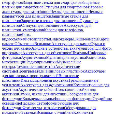
смартфонов
Защитные стекла для смартфонов
Защитные
пленки для смартфонов
Стилусы для смартфонов
Игровые
аксессуары для смартфонов
Чехлы для планшетов
Чехлы с
клавиатурой для планшетов
Защитные стекла для
планшетов
Защитные пленки для планшетов
Сумки для
планшетов
Стилусы для планшетов
Аксессуары для
планшетов, смартфонов
Кабели для телефонов,
планшетов
Фото,
видеосъемка
Фотоаппараты
Видеокамеры
Экшн-камеры
Карты
памяти
Объективы
Вспышки
Аксессуары для камер
Сумки и
чехлы для камер
Зарядные устройства, аккумуляторы для фото,
видеокамер
Аксессуары для объективов
Штативы
Цифровые
фоторамки
Аудиотехника
Мультимедиа акустика
Радиочасы,
метеостанции
Радиоприемники
Музыкальные
центры
Домашние кинотеатры
Акустические
системы
Проигрыватели виниловых пластинок
Аксессуары
для виниловых проигрывателей
Виниловые
пластинки
Инсталляционная акустика
Трансляционные
усилители
Аксессуары для аудиотехники
Комплектующие для
акустики
Акустические кабели
Подставки, стойки для
акустики
Сумки, чехлы для акустики
Оборудование для
фотостудии
Кольцевые лампы
Фоны для фотостудии
Студийное
освещение
Насадки светоформирующие для
фотостудии
Фотозонты, отражатели
Оборудование для
предметной съемки
Вспышки студийные
Комплекты