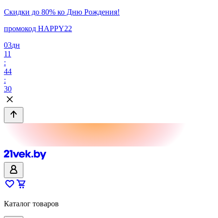
Скидки до 80% ко Дню Рождения!
промокод HAPPY22
03
дн
11
:
44
:
30
Каталог товаров