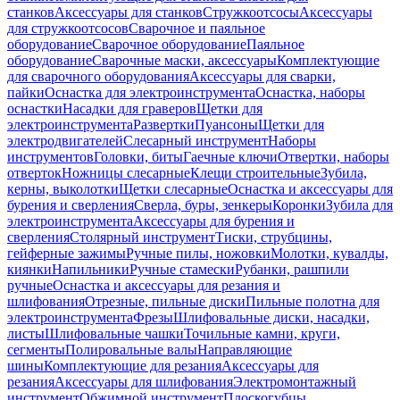
станков
Аксессуары для станков
Стружкоотсосы
Аксессуары
для стружкоотсосов
Сварочное и паяльное
оборудование
Сварочное оборудование
Паяльное
оборудование
Сварочные маски, аксессуары
Комплектующие
для сварочного оборудования
Аксессуары для сварки,
пайки
Оснастка для электроинструмента
Оснастка, наборы
оснастки
Насадки для граверов
Щетки для
электроинструмента
Развертки
Пуансоны
Щетки для
электродвигателей
Слесарный инструмент
Наборы
инструментов
Головки, биты
Гаечные ключи
Отвертки, наборы
отверток
Ножницы слесарные
Клещи строительные
Зубила,
керны, выколотки
Щетки слесарные
Оснастка и аксессуары для
бурения и сверления
Сверла, буры, зенкеры
Коронки
Зубила для
электроинструмента
Аксессуары для бурения и
сверления
Столярный инструмент
Тиски, струбцины,
гейферные зажимы
Ручные пилы, ножовки
Молотки, кувалды,
киянки
Напильники
Ручные стамески
Рубанки, рашпили
ручные
Оснастка и аксессуары для резания и
шлифования
Отрезные, пильные диски
Пильные полотна для
электроинструмента
Фрезы
Шлифовальные диски, насадки,
листы
Шлифовальные чашки
Точильные камни, круги,
сегменты
Полировальные валы
Направляющие
шины
Комплектующие для резания
Аксессуары для
резания
Аксессуары для шлифования
Электромонтажный
инструмент
Обжимной инструмент
Плоскогубцы,