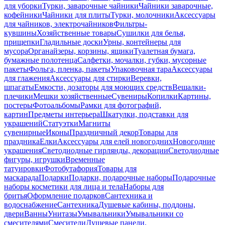
для уборки
Турки, заварочные чайники
Чайники заварочные,
кофейники
Чайники для плиты
Турки, молочники
Аксессуары
для чайников, электрочайников
Фильтры-
кувшины
Хозяйственные товары
Сушилки для белья,
прищепки
Гладильные доски
Урны, контейнеры для
мусора
Органайзеры, корзины, ящики
Туалетная бумага,
бумажные полотенца
Салфетки, мочалки, губки, мусорные
пакеты
Фольга, пленка, пакеты
Упаковочная тара
Аксессуары
для глажения
Аксессуары для стирки
Веревки,
шпагаты
Емкости, дозаторы для моющих средств
Вешалки-
плечики
Мешки хозяйственные
Сувениры
Копилки
Картины,
постеры
Фотоальбомы
Рамки для фотографий,
картин
Предметы интерьера
Шкатулки, подставки для
украшений
Статуэтки
Магниты
сувенирные
Иконы
Праздничный декор
Товары для
праздника
Елки
Аксессуары для елей новогодних
Новогодние
украшения
Светодиодные гирлянды, декорации
Светодиодные
фигуры, игрушки
Временные
татуировки
Фотобутафория
Товары для
маскарада
Подарки
Подарки, подарочные наборы
Подарочные
наборы косметики для лица и тела
Наборы для
бритья
Оформление подарков
Сантехника и
водоснабжение
Сантехника
Душевые кабины, поддоны,
двери
Ванны
Унитазы
Умывальники
Умывальники со
смесителями
Смесители
Душевые панели,