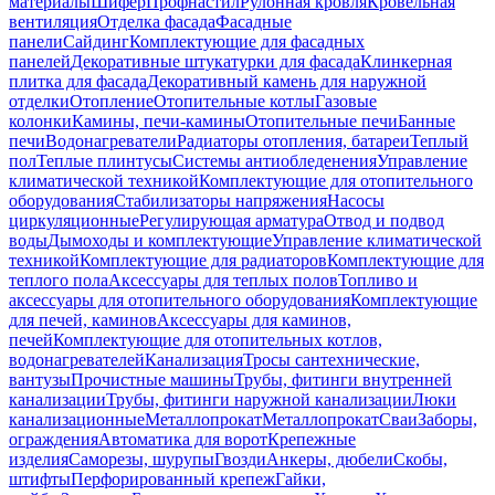
материалы
Шифер
Профнастил
Рулонная кровля
Кровельная
вентиляция
Отделка фасада
Фасадные
панели
Сайдинг
Комплектующие для фасадных
панелей
Декоративные штукатурки для фасада
Клинкерная
плитка для фасада
Декоративный камень для наружной
отделки
Отопление
Отопительные котлы
Газовые
колонки
Камины, печи-камины
Отопительные печи
Банные
печи
Водонагреватели
Радиаторы отопления, батареи
Теплый
пол
Теплые плинтусы
Системы антиобледенения
Управление
климатической техникой
Комплектующие для отопительного
оборудования
Стабилизаторы напряжения
Насосы
циркуляционные
Регулирующая арматура
Отвод и подвод
воды
Дымоходы и комплектующие
Управление климатической
техникой
Комплектующие для радиаторов
Комплектующие для
теплого пола
Аксессуары для теплых полов
Топливо и
аксессуары для отопительного оборудования
Комплектующие
для печей, каминов
Аксессуары для каминов,
печей
Комплектующие для отопительных котлов,
водонагревателей
Канализация
Тросы сантехнические,
вантузы
Прочистные машины
Трубы, фитинги внутренней
канализации
Трубы, фитинги наружной канализации
Люки
канализационные
Металлопрокат
Металлопрокат
Сваи
Заборы,
ограждения
Автоматика для ворот
Крепежные
изделия
Саморезы, шурупы
Гвозди
Анкеры, дюбели
Скобы,
штифты
Перфорированный крепеж
Гайки,