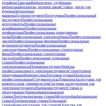
тельферы
Такелаж
Виброплиты, глубинные
вибраторы
Бензорезы, резчики швов
Стойки, дрели для
бурения
Затирочные
машины
Гидроинструмент
Погрузчики
Профессиональный
инструмент
Профессиональные
шуруповерты
Профессиональные
шлифмашины
Профессиональные
перфораторы
Профессиональные циркулярные
пилы
Профессиональные электролобзики
Профессиональные
дрели
Профессиональные фрезеры
Профессиональные
мультиинструменты
Профессиональные
электрорубанки
Профессиональные строительные
фены
Профессиональные строительные
пистолеты
Профессиональные точильные
станки
Профессиональные
электроножницы
Пневмоинструмент
Наборы
профессионального электроинструмента
Строительное
оборудование
Компрессоры
Тепловые пушки
Пылесосы
профессиональные
Стружкоотсосы
Домкраты
Аксессуары для
компрессоров, пневмосистем
Системы пылеудаления для
электроинструмента
Пневмоинструмент
Станки и
оборудование
Деревообрабатывающие
станки
Ленточнопильные станки
Металлообрабатывающие
станки
Плиткорезные станки
Точильные
станки
Комплектующие для станков
Оснастка для