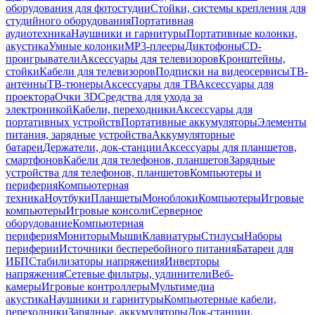
оборудования для фотостудии
Стойки, системы крепления для
студийного оборудования
Портативная
аудиотехника
Наушники и гарнитуры
Портативные колонки,
акустика
Умные колонки
MP3-плееры
Диктофоны
CD-
проигрыватели
Аксессуары для телевизоров
Кронштейны,
стойки
Кабели для телевизоров
Подписки на видеосервисы
ТВ-
антенны
ТВ-тюнеры
Аксессуары для ТВ
Аксессуары для
проектора
Очки 3D
Средства для ухода за
электроникой
Кабели, переходники
Аксессуары для
портативных устройств
Портативные аккумуляторы
Элементы
питания, зарядные устройства
Аккумуляторные
батареи
Держатели, док-станции
Аксессуары для планшетов,
смартфонов
Кабели для телефонов, планшетов
Зарядные
устройства для телефонов, планшетов
Компьютеры и
периферия
Компьютерная
техника
Ноутбуки
Планшеты
Моноблоки
Компьютеры
Игровые
компьютеры
Игровые консоли
Серверное
оборудование
Компьютерная
периферия
Мониторы
Мыши
Клавиатуры
Стилусы
Наборы
периферии
Источники бесперебойного питания
Батареи для
ИБП
Стабилизаторы напряжения
Инверторы
напряжения
Сетевые фильтры, удлинители
Веб-
камеры
Игровые контроллеры
Мультимедиа
акустика
Наушники и гарнитуры
Компьютерные кабели,
переходники
Зарядные, аккумуляторы
Док-станции,