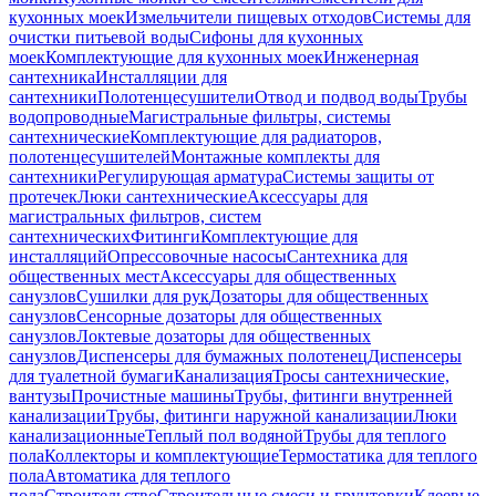
кухонных моек
Измельчители пищевых отходов
Системы для
очистки питьевой воды
Сифоны для кухонных
моек
Комплектующие для кухонных моек
Инженерная
сантехника
Инсталляции для
сантехники
Полотенцесушители
Отвод и подвод воды
Трубы
водопроводные
Магистральные фильтры, системы
сантехнические
Комплектующие для радиаторов,
полотенцесушителей
Монтажные комплекты для
сантехники
Регулирующая арматура
Системы защиты от
протечек
Люки сантехнические
Аксессуары для
магистральных фильтров, систем
сантехнических
Фитинги
Комплектующие для
инсталляций
Опрессовочные насосы
Сантехника для
общественных мест
Аксессуары для общественных
санузлов
Сушилки для рук
Дозаторы для общественных
санузлов
Сенсорные дозаторы для общественных
санузлов
Локтевые дозаторы для общественных
санузлов
Диспенсеры для бумажных полотенец
Диспенсеры
для туалетной бумаги
Канализация
Тросы сантехнические,
вантузы
Прочистные машины
Трубы, фитинги внутренней
канализации
Трубы, фитинги наружной канализации
Люки
канализационные
Теплый пол водяной
Трубы для теплого
пола
Коллекторы и комплектующие
Термостатика для теплого
пола
Автоматика для теплого
пола
Строительство
Строительные смеси и грунтовки
Клеевые