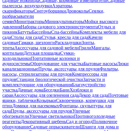
садовые ножницы
Садовые, кормовые измельчители
Садовые
пылесосы, воздуходувки
Аэраторы,
скарификаторы
Снегоуборщики
Дровоколы
Сеялки,
разбрасыватели
семян
Минитракторы
Миникультиваторы
Мойки высокого
давления
Наборы садового электроинструмента
Отдых и
пикник
Батуты
Бассейны
Спа-бассейны
Комплекты мебели для
сада
Столы для сада
Стулья, кресла для сада
Качели
садовые
Гамаки, шезлонги
Раскладушки
Зонты,
тенты
Аксессуары для садовой мебели
Грили
Мангалы,
коптильни
Детская площадка
Сумки-
холодильники
Портативные колонки и
аудиосистемы
Оборудование для участка
Бытовые насосы
Люки
канализационные
Пруды, аксессуары для прудов
Фильтры,
насосы, стерилизаторы для прудов
Компрессоры для
прудов
Станции биологической очистки
Запчасти и
комплектующие для оборудования
Благоустройство
участка
Дачные дома
Беседки
Бани
Хозблоки и
сараи
Аксессуары для озеленения сада
Декор для сада
Почтовые
ящики, таблички
Козырьки
Скворечники, кормушки для
птиц
Домики для насекомых
Фонтаны, скульптуры для
сада
Пруды, аксессуары для прудов
Уличные
обогреватели
Уличные светильники
Противогололедные
реагенты
Декоративный щебень
Сад и огород
Поливочное
оборудование
Садовые опрыскиватели
Шланги для дома и