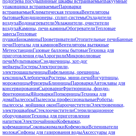
подогрева посуды
Винные шкафы встраиваемые
Вакуумные
упаковщики встраиваемые
Пароварки
встраиваемые
Климатическая техника
Вентиляторы
бытовые
Кондиционеры, сплит-системы
Охладители
воздуха
Водонагреватели
Увлажнители, очистители
воздуха
Камины, печи-камины
Обогреватели
Тепловые
завесы
Тепловые
пушки
Биокамины
Проветриватели
Отопительные печи
Банные
печи
Порталы для каминов
Вентиляторы вытяжные
Метеостанции
Газовые баллоны бытовые
Техника для
приготовления еды
Аэрогрили
Микроволновые
печи
Мультиварки
Сэндвичницы, хот-дог
мейкеры
Тостеры
Электрогрили,
электрошашлычницы
Вафельницы, орешницы,
кексницы
Хлебопечки
Ростеры, мини-печи
Йогуртницы,
мороженицы
Фризеры
Блинницы
Пароварки
Автоклавы для
консервирования
Сыроварни
Фритюрницы, фондю-
фритюрницы
Яйцеварки
Попкорницы
Техника для
дома
Пылесосы
Пылесосы профессиональные
Роботы-
пылесосы, мойщики окон
Пароочистители
Электровеники,
электрошвабры
Стеклоочистители
Стерилизационное
оборудование
Техника для приготовления
напитков
Электрочайники
Кофеварки,
кофемашины
Соковыжималки
Кофемолки
Вспениватели
молока
Сифоны для газирования воды
Аксессуары для