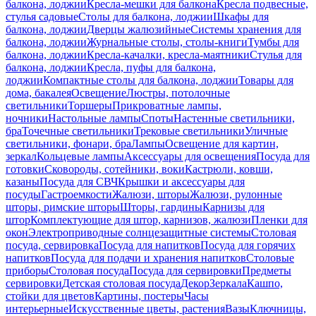
балкона, лоджии
Кресла-мешки для балкона
Кресла подвесные,
стулья садовые
Столы для балкона, лоджии
Шкафы для
балкона, лоджии
Дверцы жалюзийные
Системы хранения для
балкона, лоджии
Журнальные столы, столы-книги
Тумбы для
балкона, лоджии
Кресла-качалки, кресла-маятники
Стулья для
балкона, лоджии
Кресла, пуфы для балкона,
лоджии
Компактные столы для балкона, лоджии
Товары для
дома, бакалея
Освещение
Люстры, потолочные
светильники
Торшеры
Прикроватные лампы,
ночники
Настольные лампы
Споты
Настенные светильники,
бра
Точечные светильники
Трековые светильники
Уличные
светильники, фонари, бра
Лампы
Освещение для картин,
зеркал
Кольцевые лампы
Аксессуары для освещения
Посуда для
готовки
Сковороды, сотейники, воки
Кастрюли, ковши,
казаны
Посуда для СВЧ
Крышки и аксессуары для
посуды
Гастроемкости
Жалюзи, шторы
Жалюзи, рулонные
шторы, римские шторы
Шторы, гардины
Карнизы для
штор
Комплектующие для штор, карнизов, жалюзи
Пленки для
окон
Электроприводные солнцезащитные системы
Столовая
посуда, сервировка
Посуда для напитков
Посуда для горячих
напитков
Посуда для подачи и хранения напитков
Столовые
приборы
Столовая посуда
Посуда для сервировки
Предметы
сервировки
Детская столовая посуда
Декор
Зеркала
Кашпо,
стойки для цветов
Картины, постеры
Часы
интерьерные
Искусственные цветы, растения
Вазы
Ключницы,