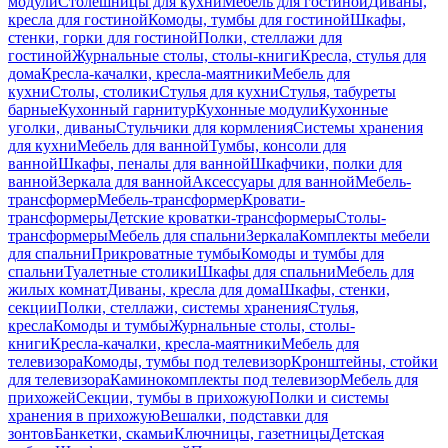
модули
Столешницы для кухни
Мебель для гостиной
Диваны,
кресла для гостиной
Комоды, тумбы для гостиной
Шкафы,
стенки, горки для гостиной
Полки, стеллажи для
гостиной
Журнальные столы, столы-книги
Кресла, стулья для
дома
Кресла-качалки, кресла-маятники
Мебель для
кухни
Столы, столики
Стулья для кухни
Стулья, табуреты
барные
Кухонный гарнитур
Кухонные модули
Кухонные
уголки, диваны
Стульчики для кормления
Системы хранения
для кухни
Мебель для ванной
Тумбы, консоли для
ванной
Шкафы, пеналы для ванной
Шкафчики, полки для
ванной
Зеркала для ванной
Аксессуары для ванной
Мебель-
трансформер
Мебель-трансформер
Кровати-
трансформеры
Детские кроватки-трансформеры
Столы-
трансформеры
Мебель для спальни
Зеркала
Комплекты мебели
для спальни
Прикроватные тумбы
Комоды и тумбы для
спальни
Туалетные столики
Шкафы для спальни
Мебель для
жилых комнат
Диваны, кресла для дома
Шкафы, стенки,
секции
Полки, стеллажи, системы хранения
Стулья,
кресла
Комоды и тумбы
Журнальные столы, столы-
книги
Кресла-качалки, кресла-маятники
Мебель для
телевизора
Комоды, тумбы под телевизор
Кронштейны, стойки
для телевизора
Каминокомплекты под телевизор
Мебель для
прихожей
Секции, тумбы в прихожую
Полки и системы
хранения в прихожую
Вешалки, подставки для
зонтов
Банкетки, скамьи
Ключницы, газетницы
Детская