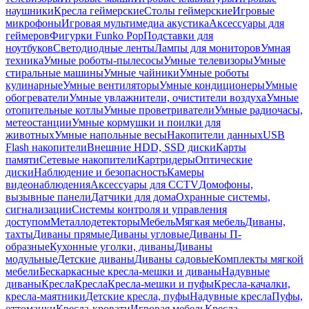
наушники
Кресла геймерские
Столы геймерские
Игровые
микрофоны
Игровая мультимедиа акустика
Аксессуары для
геймеров
Фигурки Funko Pop
Подставки для
ноутбуков
Светодиодные ленты
Лампы для мониторов
Умная
техника
Умные роботы-пылесосы
Умные телевизоры
Умные
стиральные машины
Умные чайники
Умные роботы
кулинарные
Умные вентиляторы
Умные кондиционеры
Умные
обогреватели
Умные увлажнители, очистители воздуха
Умные
отопительные котлы
Умные проветриватели
Умные радиочасы,
метеостанции
Умные кормушки и поилки для
животных
Умные напольные весы
Накопители данных
USB
Flash накопители
Внешние HDD, SSD диски
Карты
памяти
Сетевые накопители
Картридеры
Оптические
диски
Наблюдение и безопасность
Камеры
видеонаблюдения
Аксессуары для CCTV
Домофоны,
вызывные панели
Датчики для дома
Охранные системы,
сигнализации
Системы контроля и управления
доступом
Металлодетекторы
Мебель
Мягкая мебель
Диваны,
тахты
Диваны прямые
Диваны угловые
Диваны П-
образные
Кухонные уголки, диваны
Диваны
модульные
Детские диваны
Диваны садовые
Комплекты мягкой
мебели
Бескаркасные кресла-мешки и диваны
Надувные
диваны
Кресла
Кресла
Кресла-мешки и пуфы
Кресла-качалки,
кресла-маятники
Детские кресла, пуфы
Надувные кресла
Пуфы,
оттоманки
Кресла-кровати
Игровая мебель
Кресла