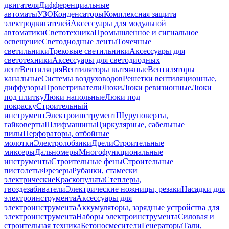
двигателя
Дифференциальные
автоматы
УЗО
Конденсаторы
Комплексная защита
электродвигателей
Аксессуары для модульной
автоматики
Светотехника
Промышленное и сигнальное
освещение
Светодиодные ленты
Точечные
светильники
Трековые светильники
Аксессуары для
светотехники
Аксессуары для светодиодных
лент
Вентиляция
Вентиляторы вытяжные
Вентиляторы
канальные
Системы воздуховодов
Решетки вентиляционные,
диффузоры
Проветриватели
Люки
Люки ревизионные
Люки
под плитку
Люки напольные
Люки под
покраску
Строительный
инструмент
Электроинструмент
Шуруповерты,
гайковерты
Шлифмашины
Циркулярные, сабельные
пилы
Перфораторы, отбойные
молотки
Электролобзики
Дрели
Строительные
миксеры
Дальномеры
Многофункциональные
инструменты
Строительные фены
Строительные
пистолеты
Фрезеры
Рубанки, стамески
электрические
Краскопульты
Степлеры,
гвоздезабиватели
Электрические ножницы, резаки
Насадки для
электроинструмента
Аксессуары для
электроинструмента
Аккумуляторы, зарядные устройства для
электроинструмента
Наборы электроинструмента
Силовая и
строительная техника
Бетоносмесители
Генераторы
Тали,