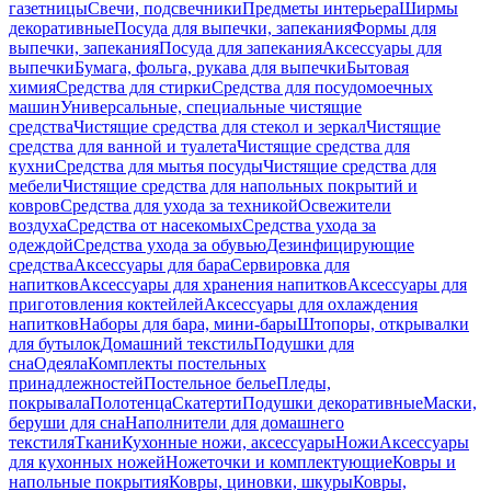
газетницы
Свечи, подсвечники
Предметы интерьера
Ширмы
декоративные
Посуда для выпечки, запекания
Формы для
выпечки, запекания
Посуда для запекания
Аксессуары для
выпечки
Бумага, фольга, рукава для выпечки
Бытовая
химия
Средства для стирки
Средства для посудомоечных
машин
Универсальные, специальные чистящие
средства
Чистящие средства для стекол и зеркал
Чистящие
средства для ванной и туалета
Чистящие средства для
кухни
Средства для мытья посуды
Чистящие средства для
мебели
Чистящие средства для напольных покрытий и
ковров
Средства для ухода за техникой
Освежители
воздуха
Средства от насекомых
Средства ухода за
одеждой
Средства ухода за обувью
Дезинфицирующие
средства
Аксессуары для бара
Сервировка для
напитков
Аксессуары для хранения напитков
Аксессуары для
приготовления коктейлей
Аксессуары для охлаждения
напитков
Наборы для бара, мини-бары
Штопоры, открывалки
для бутылок
Домашний текстиль
Подушки для
сна
Одеяла
Комплекты постельных
принадлежностей
Постельное белье
Пледы,
покрывала
Полотенца
Скатерти
Подушки декоративные
Маски,
беруши для сна
Наполнители для домашнего
текстиля
Ткани
Кухонные ножи, аксессуары
Ножи
Аксессуары
для кухонных ножей
Ножеточки и комплектующие
Ковры и
напольные покрытия
Ковры, циновки, шкуры
Ковры,