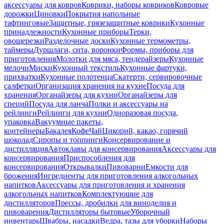
аксессуары для ковров
Коврики, наборы ковриков
Ковровые
дорожки
Циновки
Покрытия напольные
тафтинговые
Защитные, грязезащитные коврики
Кухонные
принадлежности
Кухонные приборы
Терки,
овощерезки
Разделочные доски
Кухонные термометры,
таймеры
Дуршлаги, сита, воронки
Формы, приборы для
приготовления
Молотки для мяса, тендерайзеры
Кухонные
мелочи
Миски
Кухонный текстиль
Кухонные фартуки,
прихватки
Кухонные полотенца
Скатерти, сервировочные
салфетки
Организация хранения на кухне
Посуда для
хранения
Органайзеры для кухни
Органайзеры для
специй
Посуда для ланча
Полки и аксессуары на
рейлинги
Рейлинги для кухни
Одноразовая посуда,
упаковка
Вакуумные пакеты,
контейнеры
Бакалея
Кофе
Чай
Цикорий, какао, горячий
шоколад
Сиропы и топпинги
Консервирование и
дистилляция
Автоклавы для консервирования
Аксессуары для
консервирования
Приспособления для
консервирования
Открывалки
Пивоварни
Емкости для
брожения
Ингредиенты для приготовления алкогольных
напитков
Аксессуары для приготовления и хранения
алкогольных напитков
Комплектующие для
дистилляторов
Прессы, дробилки для виноделия и
пивоварения
Дистилляторы бытовые
Уборочный
инвентарь
Швабры, насадки
Ведра, тазы для уборки
Наборы