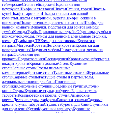
геймерские
Столы геймерские
Подставки для
ноутбуков
Шкафы и стеллажи
Шкафы
Стенки, горки
Шкафы-
купе
Шкафы-гармошки
Шкафы-пеналы для жилой
комнаты
Шкафы с витриной, буфеты
Шкафы, секции в
прихожую
Полки, стеллажи, системы хранения
Шкафы для
ванной комнаты
Вешалки, подставки для зонтов
Комоды,
тумбы
Комоды
Тумбы
Прикроватные тумбы
Обувницы, тумбы в
прихожую
Комоды, тумбы для ванной
Пеленальные столики,
комоды
Тумбы под ТВ
Комоды пластиковые
Кровати и
матрасы
Матрасы
Кровати
Детские кровати
Кроватки для
новорожденных
Надувная мебель
Наматрасники, чехлы на
матрас
Основания для
кроватей
Подматрасники
Раскладушки
Кровати-трансформеры,
шкафы-кровати
Кровати-домики
Столы
Кухонные
столы
Барные столы
Столы письменные,
компьютерные
Детские столы
Туалетные столики
Журнальные
столы
Садовые столы
Растущие столы и парты
Столы,
журнальные столики для бани
Приставные
столики
Консольные столики
Обеденные группы
Столы-
книги
Стулья
Кухонные стулья, табуреты
Барные стулья,
табуреты
Компьютерные кресла, стулья
Геймерские
кресла
Детские стулья, табуреты
Банкетки, скамьи
Садовые
кресла, стулья, табуреты
Стулья, табуреты для бани
Стульчики
для кормления
Кухня
Кухонный гарнитур
Кухонные