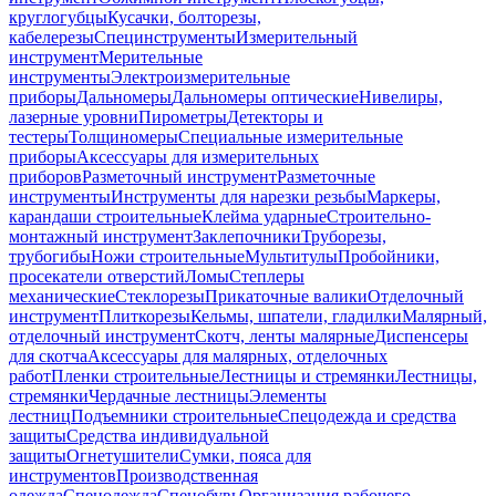
круглогубцы
Кусачки, болторезы,
кабелерезы
Специнструменты
Измерительный
инструмент
Мерительные
инструменты
Электроизмерительные
приборы
Дальномеры
Дальномеры оптические
Нивелиры,
лазерные уровни
Пирометры
Детекторы и
тестеры
Толщиномеры
Специальные измерительные
приборы
Аксессуары для измерительных
приборов
Разметочный инструмент
Разметочные
инструменты
Инструменты для нарезки резьбы
Маркеры,
карандаши строительные
Клейма ударные
Строительно-
монтажный инструмент
Заклепочники
Труборезы,
трубогибы
Ножи строительные
Мультитулы
Пробойники,
просекатели отверстий
Ломы
Степлеры
механические
Стеклорезы
Прикаточные валики
Отделочный
инструмент
Плиткорезы
Кельмы, шпатели, гладилки
Малярный,
отделочный инструмент
Скотч, ленты малярные
Диспенсеры
для скотча
Аксессуары для малярных, отделочных
работ
Пленки строительные
Лестницы и стремянки
Лестницы,
стремянки
Чердачные лестницы
Элементы
лестниц
Подъемники строительные
Спецодежда и средства
защиты
Средства индивидуальной
защиты
Огнетушители
Сумки, пояса для
инструментов
Производственная
одежда
Спецодежда
Спецобувь
Организация рабочего