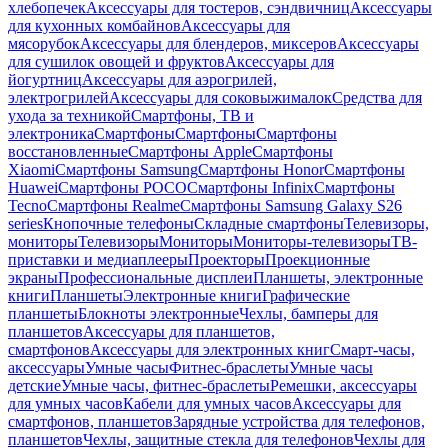
хлебопечек
Аксессуары для тостеров, сэндвичниц
Аксессуары
для кухонных комбайнов
Аксессуары для
мясорубок
Аксессуары для блендеров, миксеров
Аксессуары
для сушилок овощей и фруктов
Аксессуары для
йогуртниц
Аксессуары для аэрогрилей,
электрогрилей
Аксессуары для соковыжималок
Средства для
ухода за техникой
Смартфоны, ТВ и
электроника
Смартфоны
Смартфоны
Смартфоны
восстановленные
Смартфоны Apple
Смартфоны
Xiaomi
Смартфоны Samsung
Смартфоны Honor
Смартфоны
Huawei
Смартфоны POCO
Смартфоны Infinix
Смартфоны
Tecno
Смартфоны Realme
Смартфоны Samsung Galaxy S26
series
Кнопочные телефоны
Складные смартфоны
Телевизоры,
мониторы
Телевизоры
Мониторы
Мониторы-телевизоры
ТВ-
приставки и медиаплееры
Проекторы
Проекционные
экраны
Профессиональные дисплеи
Планшеты, электронные
книги
Планшеты
Электронные книги
Графические
планшеты
Блокноты электронные
Чехлы, бамперы для
планшетов
Аксессуары для планшетов,
смартфонов
Аксессуары для электронных книг
Смарт-часы,
аксессуары
Умные часы
Фитнес-браслеты
Умные часы
детские
Умные часы, фитнес-браслеты
Ремешки, аксессуары
для умных часов
Кабели для умных часов
Аксессуары для
смартфонов, планшетов
Зарядные устройства для телефонов,
планшетов
Чехлы, защитные стекла для телефонов
Чехлы для