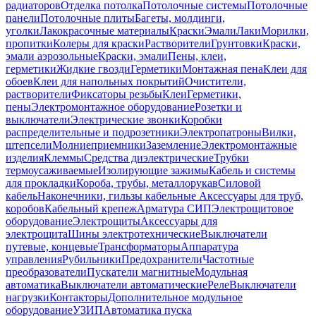
радиаторов
Отделка потолка
Потолочные системы
Потолочные
панели
Потолочные плиты
Багеты, молдинги,
уголки
Лакокрасочные материалы
Краски
Эмали
Лаки
Морилки,
пропитки
Колеры для краски
Растворители
Грунтовки
Краски,
эмали аэрозольные
Краски, эмали
Пены, клеи,
герметики
Жидкие гвозди
Герметики
Монтажная пена
Клеи для
обоев
Клеи для напольных покрытий
Очистители,
растворители
Фиксаторы резьбы
Клеи
Герметики,
пены
Электромонтажное оборудование
Розетки и
выключатели
Электрические звонки
Коробки
распределительные и подрозетники
Электропатроны
Вилки,
штепсели
Молниеприемники
Заземление
Электромонтажные
изделия
Клеммы
Средства диэлектрические
Трубки
термоусаживаемые
Изолирующие зажимы
Кабель и системы
для прокладки
Короба, трубы, металлорукав
Силовой
кабель
Наконечники, гильзы кабельные
Аксессуары для труб,
коробов
Кабельный крепеж
Арматура СИП
Электрощитовое
оборудование
Электрощиты
Аксессуары для
электрощита
Шины электротехнические
Выключатели
путевые, концевые
Трансформаторы
Аппаратура
управления
Рубильники
Предохранители
Частотные
преобразователи
Пускатели магнитные
Модульная
автоматика
Выключатели автоматические
Реле
Выключатели
нагрузки
Контакторы
Дополнительное модульное
оборудование
УЗИП
Автоматика пуска