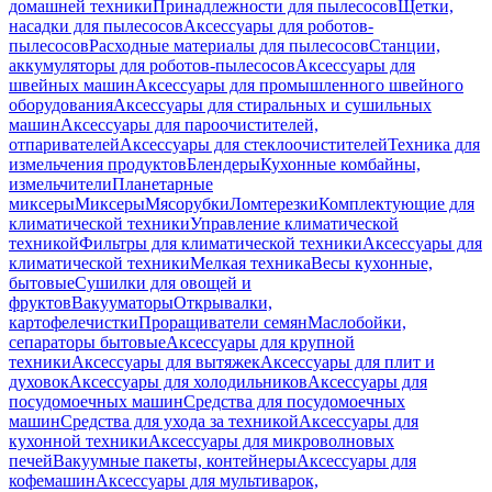
домашней техники
Принадлежности для пылесосов
Щетки,
насадки для пылесосов
Аксессуары для роботов-
пылесосов
Расходные материалы для пылесосов
Станции,
аккумуляторы для роботов-пылесосов
Аксессуары для
швейных машин
Аксессуары для промышленного швейного
оборудования
Аксессуары для стиральных и сушильных
машин
Аксессуары для пароочистителей,
отпаривателей
Аксессуары для стеклоочистителей
Техника для
измельчения продуктов
Блендеры
Кухонные комбайны,
измельчители
Планетарные
миксеры
Миксеры
Мясорубки
Ломтерезки
Комплектующие для
климатической техники
Управление климатической
техникой
Фильтры для климатической техники
Аксессуары для
климатической техники
Мелкая техника
Весы кухонные,
бытовые
Сушилки для овощей и
фруктов
Вакууматоры
Открывалки,
картофелечистки
Проращиватели семян
Маслобойки,
сепараторы бытовые
Аксессуары для крупной
техники
Аксессуары для вытяжек
Аксессуары для плит и
духовок
Аксессуары для холодильников
Аксессуары для
посудомоечных машин
Средства для посудомоечных
машин
Средства для ухода за техникой
Аксессуары для
кухонной техники
Аксессуары для микроволновых
печей
Вакуумные пакеты, контейнеры
Аксессуары для
кофемашин
Аксессуары для мультиварок,