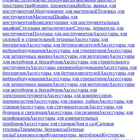
пространства
Фонари, прожекторы
Кейсы, ящики для
инструментов
Оборудование для мастерской
Тележки для
инструментов
Магниты
Шкафы для
инструментов
Комплектующие для инструментальных
шкафов
Стеллажи металлические
Стенды, держатели для
инструментов
Поддоны для инструментов
Аксессуары для
силовой и строительной техники
Аксессуары для
бензорезов
Аксессуары для бетоносмесителей
Аксессуары для
виброоборудования
Аксессуары для генераторов
Аксессуары
для затирочных машин
Аксессуары для мотопомп
Аксессуары
для мотобуров и бензобуров
Аксессуары для строительного
инструмента
Аксессуары пневмооборудования
Аксессуары для
бензорезов
Аксессуары для бетоносмесителей
Аксессуары для
виброоборудования
Аксессуары для генераторов
Аксессуары
для затирочных машин
Аксессуары для мотопомп
Аксессуары
для мотобуров и бензобуров
Аксессуары для
электроинструмента
Аксессуары для компрессоров,
пневмосистем
Аксессуары для сварки, пайки
Аксессуары для
станков
Аксессуары для стружкоотсосов
Аксессуары для
бурения и сверления
Аксессуары для резания
Аксессуары для
шлифования
Аксессуары для измерительных
приборов
Аксессуары для станков
Дом и сад
Садовая
техника
Триммеры, бензокосы
Цепные
пилы
Газонокосилки
Культиваторы, мотоблоки
Кусторезы,