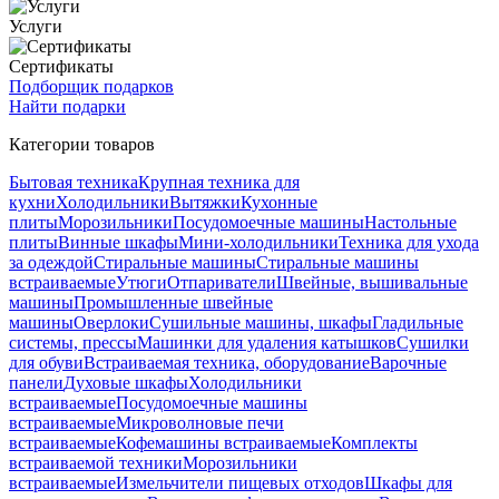
Услуги
Сертификаты
Подборщик подарков
Найти подарки
Категории товаров
Бытовая техника
Крупная техника для
кухни
Холодильники
Вытяжки
Кухонные
плиты
Морозильники
Посудомоечные машины
Настольные
плиты
Винные шкафы
Мини-холодильники
Техника для ухода
за одеждой
Стиральные машины
Стиральные машины
встраиваемые
Утюги
Отпариватели
Швейные, вышивальные
машины
Промышленные швейные
машины
Оверлоки
Сушильные машины, шкафы
Гладильные
системы, прессы
Машинки для удаления катышков
Сушилки
для обуви
Встраиваемая техника, оборудование
Варочные
панели
Духовые шкафы
Холодильники
встраиваемые
Посудомоечные машины
встраиваемые
Микроволновые печи
встраиваемые
Кофемашины встраиваемые
Комплекты
встраиваемой техники
Морозильники
встраиваемые
Измельчители пищевых отходов
Шкафы для