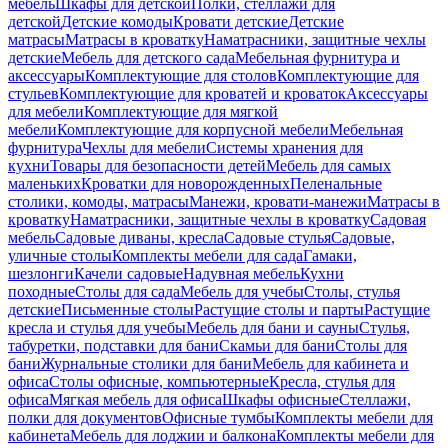
мебель
Шкафы для детской
Полки, стеллажи для
детской
Детские комоды
Кровати детские
Детские
матрасы
Матрасы в кроватку
Наматрасники, защитные чехлы
детские
Мебель для детского сада
Мебельная фурнитура и
аксессуары
Комплектующие для столов
Комплектующие для
стульев
Комплектующие для кроватей и кроваток
Аксессуары
для мебели
Комплектующие для мягкой
мебели
Комплектующие для корпусной мебели
Мебельная
фурнитура
Чехлы для мебели
Системы хранения для
кухни
Товары для безопасности детей
Мебель для самых
маленьких
Кроватки для новорожденных
Пеленальные
столики, комоды, матрасы
Манежи, кровати-манежи
Матрасы в
кроватку
Наматрасники, защитные чехлы в кроватку
Садовая
мебель
Садовые диваны, кресла
Садовые стулья
Садовые,
уличные столы
Комплекты мебели для сада
Гамаки,
шезлонги
Качели садовые
Надувная мебель
Кухни
походные
Столы для сада
Мебель для учебы
Столы, стулья
детские
Письменные столы
Растущие столы и парты
Растущие
кресла и стулья для учебы
Мебель для бани и сауны
Стулья,
табуретки, подставки для бани
Скамьи для бани
Столы для
бани
Журнальные столики для бани
Мебель для кабинета и
офиса
Столы офисные, компьютерные
Кресла, стулья для
офиса
Мягкая мебель для офиса
Шкафы офисные
Стеллажи,
полки для документов
Офисные тумбы
Комплекты мебели для
кабинета
Мебель для лоджии и балкона
Комплекты мебели для