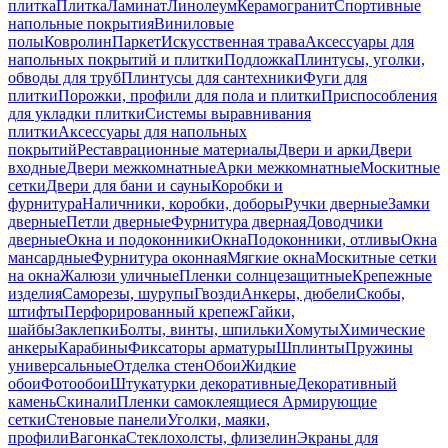
плитка
Плитка
Ламинат
Линолеум
Керамогранит
Спортивные
напольные покрытия
Виниловые
полы
Ковролин
Паркет
Искусственная трава
Аксессуары для
напольных покрытий и плитки
Подложка
Плинтусы, уголки,
обводы для труб
Плинтусы для сантехники
Фуги для
плитки
Порожки, профили для пола и плитки
Приспособления
для укладки плитки
Системы выравнивания
плитки
Аксессуары для напольных
покрытий
Реставрационные материалы
Двери и арки
Двери
входные
Двери межкомнатные
Арки межкомнатные
Москитные
сетки
Двери для бани и сауны
Коробки и
фурнитура
Наличники, коробки, доборы
Ручки дверные
Замки
дверные
Петли дверные
Фурнитура дверная
Доводчики
дверные
Окна и подоконники
Окна
Подоконники, отливы
Окна
мансардные
Фурнитура оконная
Мягкие окна
Москитные сетки
на окна
Жалюзи уличные
Пленки солнцезащитные
Крепежные
изделия
Саморезы, шурупы
Гвозди
Анкеры, дюбели
Скобы,
штифты
Перфорированный крепеж
Гайки,
шайбы
Заклепки
Болты, винты, шпильки
Хомуты
Химические
анкеры
Карабины
Фиксаторы арматуры
Шплинты
Пружины
универсальные
Отделка стен
Обои
Жидкие
обои
Фотообои
Штукатурки декоративные
Декоративный
камень
Скинали
Пленки самоклеящиеся
Армирующие
сетки
Стеновые панели
Уголки, маяки,
профили
Вагонка
Стеклохолсты, флизелин
Экраны для