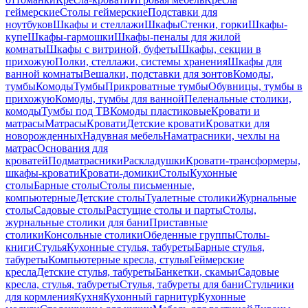
геймерские
Столы геймерские
Подставки для
ноутбуков
Шкафы и стеллажи
Шкафы
Стенки, горки
Шкафы-
купе
Шкафы-гармошки
Шкафы-пеналы для жилой
комнаты
Шкафы с витриной, буфеты
Шкафы, секции в
прихожую
Полки, стеллажи, системы хранения
Шкафы для
ванной комнаты
Вешалки, подставки для зонтов
Комоды,
тумбы
Комоды
Тумбы
Прикроватные тумбы
Обувницы, тумбы в
прихожую
Комоды, тумбы для ванной
Пеленальные столики,
комоды
Тумбы под ТВ
Комоды пластиковые
Кровати и
матрасы
Матрасы
Кровати
Детские кровати
Кроватки для
новорожденных
Надувная мебель
Наматрасники, чехлы на
матрас
Основания для
кроватей
Подматрасники
Раскладушки
Кровати-трансформеры,
шкафы-кровати
Кровати-домики
Столы
Кухонные
столы
Барные столы
Столы письменные,
компьютерные
Детские столы
Туалетные столики
Журнальные
столы
Садовые столы
Растущие столы и парты
Столы,
журнальные столики для бани
Приставные
столики
Консольные столики
Обеденные группы
Столы-
книги
Стулья
Кухонные стулья, табуреты
Барные стулья,
табуреты
Компьютерные кресла, стулья
Геймерские
кресла
Детские стулья, табуреты
Банкетки, скамьи
Садовые
кресла, стулья, табуреты
Стулья, табуреты для бани
Стульчики
для кормления
Кухня
Кухонный гарнитур
Кухонные