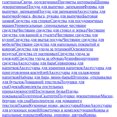
газетницы
Свечи, подсвечники
Предметы интерьера
Ширмы
декоративные
Посуда для выпечки, запекания
Формы для
выпечки, запекания
Посуда для запекания
Аксессуары для
выпечки
Бумага, фольга, рукава для выпечки
Бытовая
химия
Средства для стирки
Средства для посудомоечных
машин
Универсальные, специальные чистящие
средства
Чистящие средства для стекол и зеркал
Чистящие
средства для ванной и туалета
Чистящие средства для
кухни
Средства для мытья посуды
Чистящие средства для
мебели
Чистящие средства для напольных покрытий и
ковров
Средства для ухода за техникой
Освежители
воздуха
Средства от насекомых
Средства ухода за
одеждой
Средства ухода за обувью
Дезинфицирующие
средства
Аксессуары для бара
Сервировка для
напитков
Аксессуары для хранения напитков
Аксессуары для
приготовления коктейлей
Аксессуары для охлаждения
напитков
Наборы для бара, мини-бары
Штопоры, открывалки
для бутылок
Домашний текстиль
Подушки для
сна
Одеяла
Комплекты постельных
принадлежностей
Постельное белье
Пледы,
покрывала
Полотенца
Скатерти
Подушки декоративные
Маски,
беруши для сна
Наполнители для домашнего
текстиля
Ткани
Кухонные ножи, аксессуары
Ножи
Аксессуары
для кухонных ножей
Ножеточки и комплектующие
Ковры и
напольные покрытия
Ковры, циновки, шкуры
Ковры,