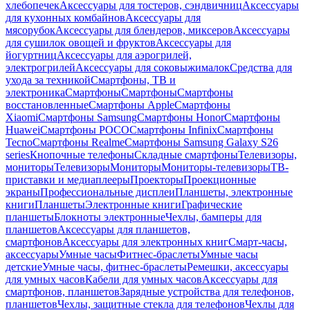
хлебопечек
Аксессуары для тостеров, сэндвичниц
Аксессуары
для кухонных комбайнов
Аксессуары для
мясорубок
Аксессуары для блендеров, миксеров
Аксессуары
для сушилок овощей и фруктов
Аксессуары для
йогуртниц
Аксессуары для аэрогрилей,
электрогрилей
Аксессуары для соковыжималок
Средства для
ухода за техникой
Смартфоны, ТВ и
электроника
Смартфоны
Смартфоны
Смартфоны
восстановленные
Смартфоны Apple
Смартфоны
Xiaomi
Смартфоны Samsung
Смартфоны Honor
Смартфоны
Huawei
Смартфоны POCO
Смартфоны Infinix
Смартфоны
Tecno
Смартфоны Realme
Смартфоны Samsung Galaxy S26
series
Кнопочные телефоны
Складные смартфоны
Телевизоры,
мониторы
Телевизоры
Мониторы
Мониторы-телевизоры
ТВ-
приставки и медиаплееры
Проекторы
Проекционные
экраны
Профессиональные дисплеи
Планшеты, электронные
книги
Планшеты
Электронные книги
Графические
планшеты
Блокноты электронные
Чехлы, бамперы для
планшетов
Аксессуары для планшетов,
смартфонов
Аксессуары для электронных книг
Смарт-часы,
аксессуары
Умные часы
Фитнес-браслеты
Умные часы
детские
Умные часы, фитнес-браслеты
Ремешки, аксессуары
для умных часов
Кабели для умных часов
Аксессуары для
смартфонов, планшетов
Зарядные устройства для телефонов,
планшетов
Чехлы, защитные стекла для телефонов
Чехлы для