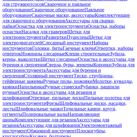
для стружкоотсосов
Сварочное и паяльное
оборудование
Сварочное оборудование
Паяльное
оборудование
Сварочные маски, аксессуары
Комплектующие
для сварочного оборудования
Аксессуары для сварки,
пайки
Оснастка для электроинструмента
Оснастка, наборы
оснастки
Насадки для граверов
Щетки для
электроинструмента
Развертки
Пуансоны
Щетки для
электродвигателей
Слесарный инструмент
Наборы
инструментов
Головки, биты
Гаечные ключи
Отвертки, наборы
отверток
Ножницы слесарные
Клещи строительные
Зубила,
керны, выколотки
Щетки слесарные
Оснастка и аксессуары для
бурения и сверления
Сверла, буры, зенкеры
Коронки
Зубила для
электроинструмента
Аксессуары для бурения и
сверления
Столярный инструмент
Тиски, струбцины,
гейферные зажимы
Ручные пилы, ножовки
Молотки, кувалды,
киянки
Напильники
Ручные стамески
Рубанки, рашпили
ручные
Оснастка и аксессуары для резания и
шлифования
Отрезные, пильные диски
Пильные полотна для
электроинструмента
Фрезы
Шлифовальные диски, насадки,
листы
Шлифовальные чашки
Точильные камни, круги,
сегменты
Полировальные валы
Направляющие
шины
Комплектующие для резания
Аксессуары для
резания
Аксессуары для шлифования
Электромонтажный
инструмент
Обжимной инструмент
Плоскогубцы,
круглогубцы
Кусачки, болторезы,