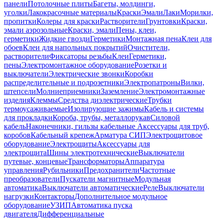
панели
Потолочные плиты
Багеты, молдинги,
уголки
Лакокрасочные материалы
Краски
Эмали
Лаки
Морилки,
пропитки
Колеры для краски
Растворители
Грунтовки
Краски,
эмали аэрозольные
Краски, эмали
Пены, клеи,
герметики
Жидкие гвозди
Герметики
Монтажная пена
Клеи для
обоев
Клеи для напольных покрытий
Очистители,
растворители
Фиксаторы резьбы
Клеи
Герметики,
пены
Электромонтажное оборудование
Розетки и
выключатели
Электрические звонки
Коробки
распределительные и подрозетники
Электропатроны
Вилки,
штепсели
Молниеприемники
Заземление
Электромонтажные
изделия
Клеммы
Средства диэлектрические
Трубки
термоусаживаемые
Изолирующие зажимы
Кабель и системы
для прокладки
Короба, трубы, металлорукав
Силовой
кабель
Наконечники, гильзы кабельные
Аксессуары для труб,
коробов
Кабельный крепеж
Арматура СИП
Электрощитовое
оборудование
Электрощиты
Аксессуары для
электрощита
Шины электротехнические
Выключатели
путевые, концевые
Трансформаторы
Аппаратура
управления
Рубильники
Предохранители
Частотные
преобразователи
Пускатели магнитные
Модульная
автоматика
Выключатели автоматические
Реле
Выключатели
нагрузки
Контакторы
Дополнительное модульное
оборудование
УЗИП
Автоматика пуска
двигателя
Дифференциальные