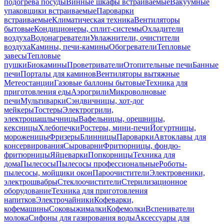
подогрева посуды
Винные шкафы встраиваемые
Вакуумные
упаковщики встраиваемые
Пароварки
встраиваемые
Климатическая техника
Вентиляторы
бытовые
Кондиционеры, сплит-системы
Охладители
воздуха
Водонагреватели
Увлажнители, очистители
воздуха
Камины, печи-камины
Обогреватели
Тепловые
завесы
Тепловые
пушки
Биокамины
Проветриватели
Отопительные печи
Банные
печи
Порталы для каминов
Вентиляторы вытяжные
Метеостанции
Газовые баллоны бытовые
Техника для
приготовления еды
Аэрогрили
Микроволновые
печи
Мультиварки
Сэндвичницы, хот-дог
мейкеры
Тостеры
Электрогрили,
электрошашлычницы
Вафельницы, орешницы,
кексницы
Хлебопечки
Ростеры, мини-печи
Йогуртницы,
мороженицы
Фризеры
Блинницы
Пароварки
Автоклавы для
консервирования
Сыроварни
Фритюрницы, фондю-
фритюрницы
Яйцеварки
Попкорницы
Техника для
дома
Пылесосы
Пылесосы профессиональные
Роботы-
пылесосы, мойщики окон
Пароочистители
Электровеники,
электрошвабры
Стеклоочистители
Стерилизационное
оборудование
Техника для приготовления
напитков
Электрочайники
Кофеварки,
кофемашины
Соковыжималки
Кофемолки
Вспениватели
молока
Сифоны для газирования воды
Аксессуары для