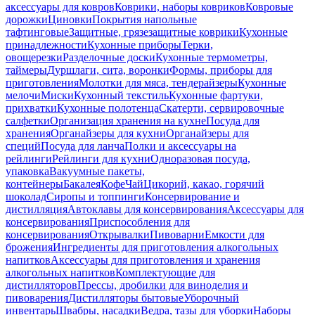
аксессуары для ковров
Коврики, наборы ковриков
Ковровые
дорожки
Циновки
Покрытия напольные
тафтинговые
Защитные, грязезащитные коврики
Кухонные
принадлежности
Кухонные приборы
Терки,
овощерезки
Разделочные доски
Кухонные термометры,
таймеры
Дуршлаги, сита, воронки
Формы, приборы для
приготовления
Молотки для мяса, тендерайзеры
Кухонные
мелочи
Миски
Кухонный текстиль
Кухонные фартуки,
прихватки
Кухонные полотенца
Скатерти, сервировочные
салфетки
Организация хранения на кухне
Посуда для
хранения
Органайзеры для кухни
Органайзеры для
специй
Посуда для ланча
Полки и аксессуары на
рейлинги
Рейлинги для кухни
Одноразовая посуда,
упаковка
Вакуумные пакеты,
контейнеры
Бакалея
Кофе
Чай
Цикорий, какао, горячий
шоколад
Сиропы и топпинги
Консервирование и
дистилляция
Автоклавы для консервирования
Аксессуары для
консервирования
Приспособления для
консервирования
Открывалки
Пивоварни
Емкости для
брожения
Ингредиенты для приготовления алкогольных
напитков
Аксессуары для приготовления и хранения
алкогольных напитков
Комплектующие для
дистилляторов
Прессы, дробилки для виноделия и
пивоварения
Дистилляторы бытовые
Уборочный
инвентарь
Швабры, насадки
Ведра, тазы для уборки
Наборы