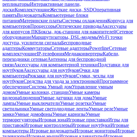
репликаторы
Интерактивные панели,
доски
Комплектующие
Жесткие диски, SSD
Оперативная
память
Видеокарты
Компьютерные блоки
питания
Материнские платы
Системы охлаждения
Корпуса для
компьютеров
Процессоры
Оптические приводы
Аксессуары
для корпусов ПК
Боксы, док-станции для накопителей
Сетевое
оборудование
Маршрутизаторы, DSL-модемы
Wi-Fi точки
доступа, усилители сигнала
Беспроводные
адаптеры
Коммутаторы
Сетевые адаптеры
Powerline
Сетевые
комплектующие
IP-телефония
Медиаконвертеры
Кабели,
переходники сетевые
Антенны для беспроводной
связи
Аксессуары для компьютерной техники
Подставки для
ноутбуков
Аксессуары для ноутбуков
Очки для
компьютера
Рюкзаки для ноутбуков
Сумки, чехлы для
ноутбуков
Средства для ухода за электроникой
Программное
обеспечение
Система Умный дом
Управление умным
домом
Умные колонки, станции
Умные камеры
видеонаблюдения
Умные датчики для дома
Умные
лампы
Умные выключатели
Умные розетки
Умные
светильники
Умные светодиодные ленты
Умные реле
Умные
замки
Умные домофоны
Умные карнизы
Умные
терморегуляторы
Игровая зона
Игровые приставки
Игры для
приставок
Игровые контроллеры
Игровые ноутбуки
Игровые
компьютеры
Игровые видеокарты
Игровые мониторы
Игровые
телевизоры
Игровые мыши
Игровые клавиатуры
Игровые