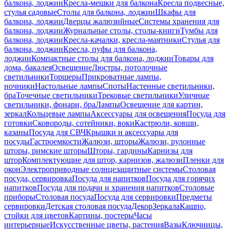
балкона, лоджии
Кресла-мешки для балкона
Кресла подвесные,
стулья садовые
Столы для балкона, лоджии
Шкафы для
балкона, лоджии
Дверцы жалюзийные
Системы хранения для
балкона, лоджии
Журнальные столы, столы-книги
Тумбы для
балкона, лоджии
Кресла-качалки, кресла-маятники
Стулья для
балкона, лоджии
Кресла, пуфы для балкона,
лоджии
Компактные столы для балкона, лоджии
Товары для
дома, бакалея
Освещение
Люстры, потолочные
светильники
Торшеры
Прикроватные лампы,
ночники
Настольные лампы
Споты
Настенные светильники,
бра
Точечные светильники
Трековые светильники
Уличные
светильники, фонари, бра
Лампы
Освещение для картин,
зеркал
Кольцевые лампы
Аксессуары для освещения
Посуда для
готовки
Сковороды, сотейники, воки
Кастрюли, ковши,
казаны
Посуда для СВЧ
Крышки и аксессуары для
посуды
Гастроемкости
Жалюзи, шторы
Жалюзи, рулонные
шторы, римские шторы
Шторы, гардины
Карнизы для
штор
Комплектующие для штор, карнизов, жалюзи
Пленки для
окон
Электроприводные солнцезащитные системы
Столовая
посуда, сервировка
Посуда для напитков
Посуда для горячих
напитков
Посуда для подачи и хранения напитков
Столовые
приборы
Столовая посуда
Посуда для сервировки
Предметы
сервировки
Детская столовая посуда
Декор
Зеркала
Кашпо,
стойки для цветов
Картины, постеры
Часы
интерьерные
Искусственные цветы, растения
Вазы
Ключницы,