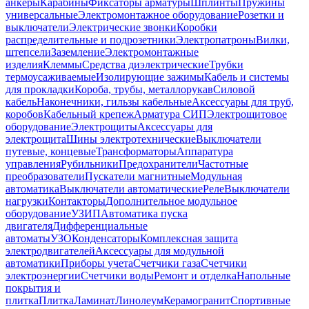
анкеры
Карабины
Фиксаторы арматуры
Шплинты
Пружины
универсальные
Электромонтажное оборудование
Розетки и
выключатели
Электрические звонки
Коробки
распределительные и подрозетники
Электропатроны
Вилки,
штепсели
Заземление
Электромонтажные
изделия
Клеммы
Средства диэлектрические
Трубки
термоусаживаемые
Изолирующие зажимы
Кабель и системы
для прокладки
Короба, трубы, металлорукав
Силовой
кабель
Наконечники, гильзы кабельные
Аксессуары для труб,
коробов
Кабельный крепеж
Арматура СИП
Электрощитовое
оборудование
Электрощиты
Аксессуары для
электрощита
Шины электротехнические
Выключатели
путевые, концевые
Трансформаторы
Аппаратура
управления
Рубильники
Предохранители
Частотные
преобразователи
Пускатели магнитные
Модульная
автоматика
Выключатели автоматические
Реле
Выключатели
нагрузки
Контакторы
Дополнительное модульное
оборудование
УЗИП
Автоматика пуска
двигателя
Дифференциальные
автоматы
УЗО
Конденсаторы
Комплексная защита
электродвигателей
Аксессуары для модульной
автоматики
Приборы учета
Счетчики газа
Счетчики
электроэнергии
Счетчики воды
Ремонт и отделка
Напольные
покрытия и
плитка
Плитка
Ламинат
Линолеум
Керамогранит
Спортивные