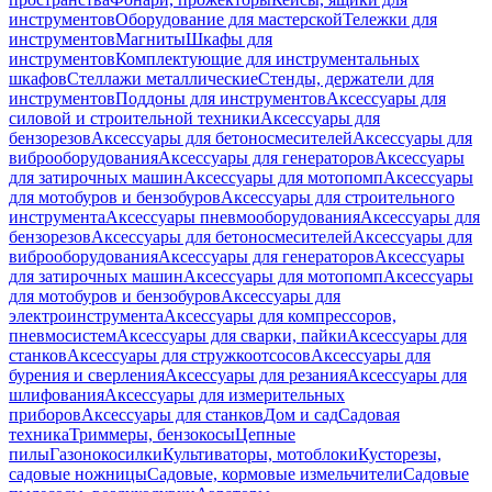
инструментов
Оборудование для мастерской
Тележки для
инструментов
Магниты
Шкафы для
инструментов
Комплектующие для инструментальных
шкафов
Стеллажи металлические
Стенды, держатели для
инструментов
Поддоны для инструментов
Аксессуары для
силовой и строительной техники
Аксессуары для
бензорезов
Аксессуары для бетоносмесителей
Аксессуары для
виброоборудования
Аксессуары для генераторов
Аксессуары
для затирочных машин
Аксессуары для мотопомп
Аксессуары
для мотобуров и бензобуров
Аксессуары для строительного
инструмента
Аксессуары пневмооборудования
Аксессуары для
бензорезов
Аксессуары для бетоносмесителей
Аксессуары для
виброоборудования
Аксессуары для генераторов
Аксессуары
для затирочных машин
Аксессуары для мотопомп
Аксессуары
для мотобуров и бензобуров
Аксессуары для
электроинструмента
Аксессуары для компрессоров,
пневмосистем
Аксессуары для сварки, пайки
Аксессуары для
станков
Аксессуары для стружкоотсосов
Аксессуары для
бурения и сверления
Аксессуары для резания
Аксессуары для
шлифования
Аксессуары для измерительных
приборов
Аксессуары для станков
Дом и сад
Садовая
техника
Триммеры, бензокосы
Цепные
пилы
Газонокосилки
Культиваторы, мотоблоки
Кусторезы,
садовые ножницы
Садовые, кормовые измельчители
Садовые