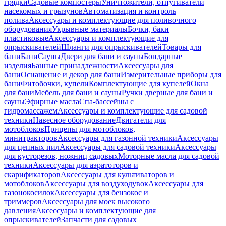
грядки
Садовые компостеры
Уничтожители, отпугиватели
насекомых и грызунов
Автоматизация и контроль
полива
Аксессуары и комплектующие для поливочного
оборудования
Укрывные материалы
Бочки, баки
пластиковые
Аксессуары и комплектующие для
опрыскивателей
Шланги для опрыскивателей
Товары для
бани
Бани
Сауны
Двери для бани и сауны
Бондарные
изделия
Банные принадлежности
Аксессуары для
бани
Оснащение и декор для бани
Измерительные приборы для
бани
Фитобочки, купели
Комплектующие для купелей
Окна
для бани
Мебель для бани и сауны
Ручки дверные для бани и
сауны
Эфирные масла
Спа-бассейны с
гидромассажем
Аксессуары и комплектующие для садовой
техники
Навесное оборудование
Двигатели для
мотоблоков
Прицепы для мотоблоков,
минитракторов
Аксессуары для газонной техники
Аксессуары
для цепных пил
Аксессуары для садовой техники
Аксессуары
для кусторезов, ножниц садовых
Моторные масла для садовой
техники
Аксессуары для аэратоторов и
скарификаторов
Аксессуары для культиваторов и
мотоблоков
Аксессуары для воздуходувок
Аксессуары для
газонокосилок
Аксессуары для бензокос и
триммеров
Аксессуары для моек высокого
давления
Аксессуары и комплектующие для
опрыскивателей
Запчасти для садовых