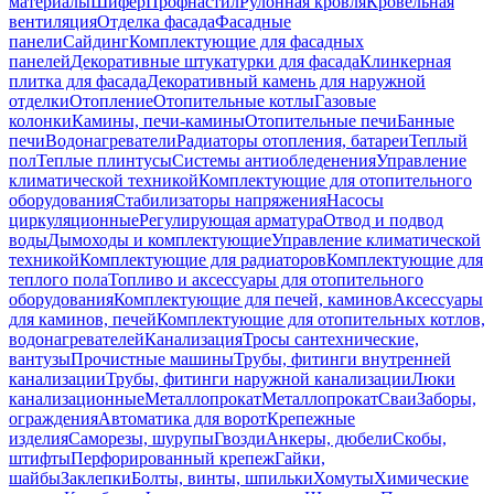
материалы
Шифер
Профнастил
Рулонная кровля
Кровельная
вентиляция
Отделка фасада
Фасадные
панели
Сайдинг
Комплектующие для фасадных
панелей
Декоративные штукатурки для фасада
Клинкерная
плитка для фасада
Декоративный камень для наружной
отделки
Отопление
Отопительные котлы
Газовые
колонки
Камины, печи-камины
Отопительные печи
Банные
печи
Водонагреватели
Радиаторы отопления, батареи
Теплый
пол
Теплые плинтусы
Системы антиобледенения
Управление
климатической техникой
Комплектующие для отопительного
оборудования
Стабилизаторы напряжения
Насосы
циркуляционные
Регулирующая арматура
Отвод и подвод
воды
Дымоходы и комплектующие
Управление климатической
техникой
Комплектующие для радиаторов
Комплектующие для
теплого пола
Топливо и аксессуары для отопительного
оборудования
Комплектующие для печей, каминов
Аксессуары
для каминов, печей
Комплектующие для отопительных котлов,
водонагревателей
Канализация
Тросы сантехнические,
вантузы
Прочистные машины
Трубы, фитинги внутренней
канализации
Трубы, фитинги наружной канализации
Люки
канализационные
Металлопрокат
Металлопрокат
Сваи
Заборы,
ограждения
Автоматика для ворот
Крепежные
изделия
Саморезы, шурупы
Гвозди
Анкеры, дюбели
Скобы,
штифты
Перфорированный крепеж
Гайки,
шайбы
Заклепки
Болты, винты, шпильки
Хомуты
Химические