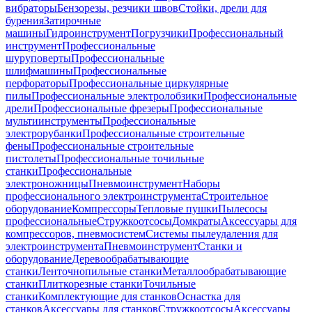
вибраторы
Бензорезы, резчики швов
Стойки, дрели для
бурения
Затирочные
машины
Гидроинструмент
Погрузчики
Профессиональный
инструмент
Профессиональные
шуруповерты
Профессиональные
шлифмашины
Профессиональные
перфораторы
Профессиональные циркулярные
пилы
Профессиональные электролобзики
Профессиональные
дрели
Профессиональные фрезеры
Профессиональные
мультиинструменты
Профессиональные
электрорубанки
Профессиональные строительные
фены
Профессиональные строительные
пистолеты
Профессиональные точильные
станки
Профессиональные
электроножницы
Пневмоинструмент
Наборы
профессионального электроинструмента
Строительное
оборудование
Компрессоры
Тепловые пушки
Пылесосы
профессиональные
Стружкоотсосы
Домкраты
Аксессуары для
компрессоров, пневмосистем
Системы пылеудаления для
электроинструмента
Пневмоинструмент
Станки и
оборудование
Деревообрабатывающие
станки
Ленточнопильные станки
Металлообрабатывающие
станки
Плиткорезные станки
Точильные
станки
Комплектующие для станков
Оснастка для
станков
Аксессуары для станков
Стружкоотсосы
Аксессуары