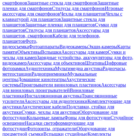
смартфонов
Защитные стекла для смартфонов
Защитные
пленки для смартфонов
Стилусы для смартфонов
Игровые
аксессуары для смартфонов
Чехлы для планшетов
Чехлы с
клавиатурой для планшетов
Защитные стекла для
планшетов
Защитные пленки для планшетов
Сумки для
планшетов
Стилусы для планшетов
Аксессуары для
планшетов, смартфонов
Кабели для телефонов,
планшетов
Фото,
видеосъемка
Фотоаппараты
Видеокамеры
Экшн-камеры
Карты
памяти
Объективы
Вспышки
Аксессуары для камер
Сумки и
чехлы для камер
Зарядные устройства, аккумуляторы для фото,
видеокамер
Аксессуары для объективов
Штативы
Цифровые
фоторамки
Аудиотехника
Мультимедиа акустика
Радиочасы,
метеостанции
Радиоприемники
Музыкальные
центры
Домашние кинотеатры
Акустические
системы
Проигрыватели виниловых пластинок
Аксессуары
для виниловых проигрывателей
Виниловые
пластинки
Инсталляционная акустика
Трансляционные
усилители
Аксессуары для аудиотехники
Комплектующие для
акустики
Акустические кабели
Подставки, стойки для
акустики
Сумки, чехлы для акустики
Оборудование для
фотостудии
Кольцевые лампы
Фоны для фотостудии
Студийное
освещение
Насадки светоформирующие для
фотостудии
Фотозонты, отражатели
Оборудование для
предметной съемки
Вспышки студийные
Комплекты