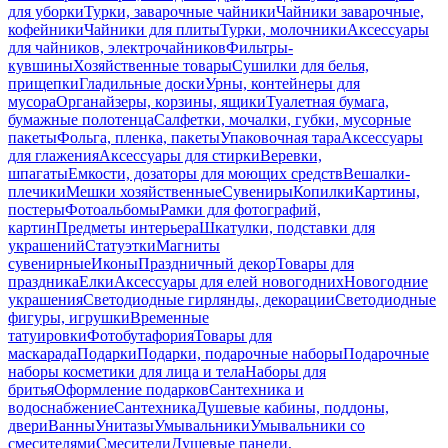
для уборки
Турки, заварочные чайники
Чайники заварочные,
кофейники
Чайники для плиты
Турки, молочники
Аксессуары
для чайников, электрочайников
Фильтры-
кувшины
Хозяйственные товары
Сушилки для белья,
прищепки
Гладильные доски
Урны, контейнеры для
мусора
Органайзеры, корзины, ящики
Туалетная бумага,
бумажные полотенца
Салфетки, мочалки, губки, мусорные
пакеты
Фольга, пленка, пакеты
Упаковочная тара
Аксессуары
для глажения
Аксессуары для стирки
Веревки,
шпагаты
Емкости, дозаторы для моющих средств
Вешалки-
плечики
Мешки хозяйственные
Сувениры
Копилки
Картины,
постеры
Фотоальбомы
Рамки для фотографий,
картин
Предметы интерьера
Шкатулки, подставки для
украшений
Статуэтки
Магниты
сувенирные
Иконы
Праздничный декор
Товары для
праздника
Елки
Аксессуары для елей новогодних
Новогодние
украшения
Светодиодные гирлянды, декорации
Светодиодные
фигуры, игрушки
Временные
татуировки
Фотобутафория
Товары для
маскарада
Подарки
Подарки, подарочные наборы
Подарочные
наборы косметики для лица и тела
Наборы для
бритья
Оформление подарков
Сантехника и
водоснабжение
Сантехника
Душевые кабины, поддоны,
двери
Ванны
Унитазы
Умывальники
Умывальники со
смесителями
Смесители
Душевые панели,