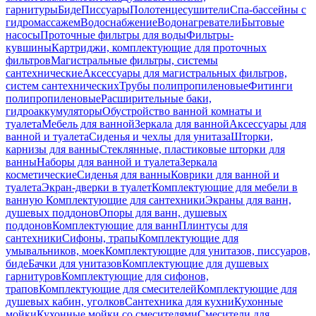
гарнитуры
Биде
Писсуары
Полотенцесушители
Спа-бассейны с
гидромассажем
Водоснабжение
Водонагреватели
Бытовые
насосы
Проточные фильтры для воды
Фильтры-
кувшины
Картриджи, комплектующие для проточных
фильтров
Магистральные фильтры, системы
сантехнические
Аксессуары для магистральных фильтров,
систем сантехнических
Трубы полипропиленовые
Фитинги
полипропиленовые
Расширительные баки,
гидроаккумуляторы
Обустройство ванной комнаты и
туалета
Мебель для ванной
Зеркала для ванной
Аксессуары для
ванной и туалета
Сиденья и чехлы для унитаза
Шторки,
карнизы для ванны
Стеклянные, пластиковые шторки для
ванны
Наборы для ванной и туалета
Зеркала
косметические
Сиденья для ванны
Коврики для ванной и
туалета
Экран-дверки в туалет
Комплектующие для мебели в
ванную
Комплектующие для сантехники
Экраны для ванн,
душевых поддонов
Опоры для ванн, душевых
поддонов
Комплектующие для ванн
Плинтусы для
сантехники
Сифоны, трапы
Комплектующие для
умывальников, моек
Комплектующие для унитазов, писсуаров,
биде
Бачки для унитазов
Комплектующие для душевых
гарнитуров
Комплектующие для сифонов,
трапов
Комплектующие для смесителей
Комплектующие для
душевых кабин, уголков
Сантехника для кухни
Кухонные
мойки
Кухонные мойки со смесителями
Смесители для