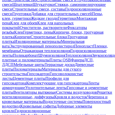
смеси
Шпатлевки
Штукатурки
Стяжки, самонивелирующие
смеси
Строительные смеси, составы
Гидроизоляционные
смеси
Грунтовки
Добавки для строительных смесей
Пены,
клеи, герметики
Жидкие гвозди
Герметики
Монтажная
пена
Клеи для обоев
Клеи для напольных
покрытий
Очистители, растворители
Фиксаторы
резьбы
Клеи
Герметики, пены
Кирпичи, блоки, тротуарная
плитка
Кирпичи
Строительные блоки
Тротуарная
плитка
Изоляционные материалы
Минеральная
вата
Экструдированный пенополистирол
Пенопласт
Пленки,
мембраны
Отражающая теплоизоляция
Гидроизоляционные
ленты
Поликарбонат
Шумоизоляция
Теплоизоляция
Звукоизоляц
плитные и пиломатериалы
Плиты OSB
Фанера
ДСП,
ЛДСП
Мебельные щиты
Террасные доски
Древесные
плиты
Пиломатериалы
Материалы для сухого
строительства
Гипсокартон
Гипсоволокнистые
листы
Цементные плиты
Профили для
гипсокартона
Комплектующие для гипсокартона
Ленты
армирующие
Уплотнительные ленты
Гипсовые и цементные
плиты
Вентиляторы вытяжные
Системы воздуховодов
Решетки
вентиляционные, диффузоры
Кровля и водосток
Черепица и
кровельные материалы
Водосточные системы
Поверхностный
водоотвод
Кровельные софиты
Доборные элементы
кровли
Гидроизоляционные