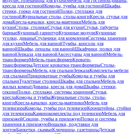
модули
Столешницы для кухни
Мебель для гостиной
Диваны,
кресла для гостиной
Комоды, тумбы для гостиной
Шкафы,
стенки, горки для гостиной
Полки, стеллажи для
гостиной
Журнальные столы, столы-книги
Кресла, стулья для
дома
Кресла-качалки, кресла-маятники
Мебель для
кухни
Столы, столики
Стулья для кухни
Стулья, табуреты
барные
Кухонный гарнитур
Кухонные модули
Кухонные
уголки, диваны
Стульчики для кормления
Системы хранения
для кухни
Мебель для ванной
Тумбы, консоли для
ванной
Шкафы, пеналы для ванной
Шкафчики, полки для
ванной
Зеркала для ванной
Аксессуары для ванной
Мебель-
трансформер
Мебель-трансформер
Кровати-
трансформеры
Детские кроватки-трансформеры
Столы-
трансформеры
Мебель для спальни
Зеркала
Комплекты мебели
для спальни
Прикроватные тумбы
Комоды и тумбы для
спальни
Туалетные столики
Шкафы для спальни
Мебель для
жилых комнат
Диваны, кресла для дома
Шкафы, стенки,
секции
Полки, стеллажи, системы хранения
Стулья,
кресла
Комоды и тумбы
Журнальные столы, столы-
книги
Кресла-качалки, кресла-маятники
Мебель для
телевизора
Комоды, тумбы под телевизор
Кронштейны, стойки
для телевизора
Каминокомплекты под телевизор
Мебель для
прихожей
Секции, тумбы в прихожую
Полки и системы
хранения в прихожую
Вешалки, подставки для
зонтов
Банкетки, скамьи
Ключницы, газетницы
Детская