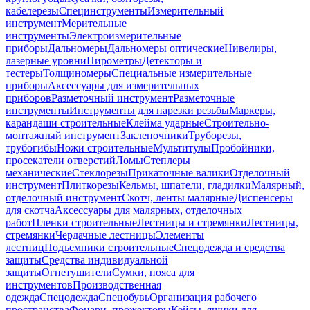
кабелерезы
Специнструменты
Измерительный
инструмент
Мерительные
инструменты
Электроизмерительные
приборы
Дальномеры
Дальномеры оптические
Нивелиры,
лазерные уровни
Пирометры
Детекторы и
тестеры
Толщиномеры
Специальные измерительные
приборы
Аксессуары для измерительных
приборов
Разметочный инструмент
Разметочные
инструменты
Инструменты для нарезки резьбы
Маркеры,
карандаши строительные
Клейма ударные
Строительно-
монтажный инструмент
Заклепочники
Труборезы,
трубогибы
Ножи строительные
Мультитулы
Пробойники,
просекатели отверстий
Ломы
Степлеры
механические
Стеклорезы
Прикаточные валики
Отделочный
инструмент
Плиткорезы
Кельмы, шпатели, гладилки
Малярный,
отделочный инструмент
Скотч, ленты малярные
Диспенсеры
для скотча
Аксессуары для малярных, отделочных
работ
Пленки строительные
Лестницы и стремянки
Лестницы,
стремянки
Чердачные лестницы
Элементы
лестниц
Подъемники строительные
Спецодежда и средства
защиты
Средства индивидуальной
защиты
Огнетушители
Сумки, пояса для
инструментов
Производственная
одежда
Спецодежда
Спецобувь
Организация рабочего
пространства
Фонари, прожекторы
Кейсы, ящики для