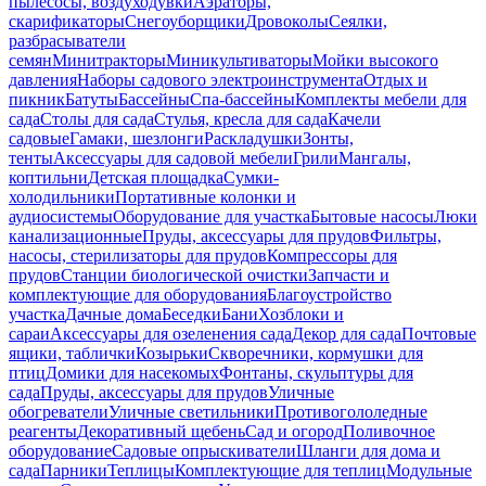
пылесосы, воздуходувки
Аэраторы,
скарификаторы
Снегоуборщики
Дровоколы
Сеялки,
разбрасыватели
семян
Минитракторы
Миникультиваторы
Мойки высокого
давления
Наборы садового электроинструмента
Отдых и
пикник
Батуты
Бассейны
Спа-бассейны
Комплекты мебели для
сада
Столы для сада
Стулья, кресла для сада
Качели
садовые
Гамаки, шезлонги
Раскладушки
Зонты,
тенты
Аксессуары для садовой мебели
Грили
Мангалы,
коптильни
Детская площадка
Сумки-
холодильники
Портативные колонки и
аудиосистемы
Оборудование для участка
Бытовые насосы
Люки
канализационные
Пруды, аксессуары для прудов
Фильтры,
насосы, стерилизаторы для прудов
Компрессоры для
прудов
Станции биологической очистки
Запчасти и
комплектующие для оборудования
Благоустройство
участка
Дачные дома
Беседки
Бани
Хозблоки и
сараи
Аксессуары для озеленения сада
Декор для сада
Почтовые
ящики, таблички
Козырьки
Скворечники, кормушки для
птиц
Домики для насекомых
Фонтаны, скульптуры для
сада
Пруды, аксессуары для прудов
Уличные
обогреватели
Уличные светильники
Противогололедные
реагенты
Декоративный щебень
Сад и огород
Поливочное
оборудование
Садовые опрыскиватели
Шланги для дома и
сада
Парники
Теплицы
Комплектующие для теплиц
Модульные