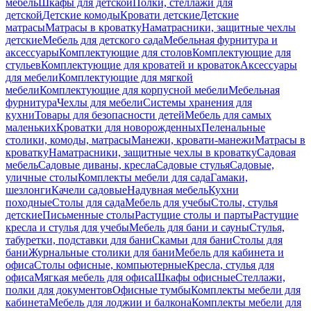
мебель
Шкафы для детской
Полки, стеллажи для
детской
Детские комоды
Кровати детские
Детские
матрасы
Матрасы в кроватку
Наматрасники, защитные чехлы
детские
Мебель для детского сада
Мебельная фурнитура и
аксессуары
Комплектующие для столов
Комплектующие для
стульев
Комплектующие для кроватей и кроваток
Аксессуары
для мебели
Комплектующие для мягкой
мебели
Комплектующие для корпусной мебели
Мебельная
фурнитура
Чехлы для мебели
Системы хранения для
кухни
Товары для безопасности детей
Мебель для самых
маленьких
Кроватки для новорожденных
Пеленальные
столики, комоды, матрасы
Манежи, кровати-манежи
Матрасы в
кроватку
Наматрасники, защитные чехлы в кроватку
Садовая
мебель
Садовые диваны, кресла
Садовые стулья
Садовые,
уличные столы
Комплекты мебели для сада
Гамаки,
шезлонги
Качели садовые
Надувная мебель
Кухни
походные
Столы для сада
Мебель для учебы
Столы, стулья
детские
Письменные столы
Растущие столы и парты
Растущие
кресла и стулья для учебы
Мебель для бани и сауны
Стулья,
табуретки, подставки для бани
Скамьи для бани
Столы для
бани
Журнальные столики для бани
Мебель для кабинета и
офиса
Столы офисные, компьютерные
Кресла, стулья для
офиса
Мягкая мебель для офиса
Шкафы офисные
Стеллажи,
полки для документов
Офисные тумбы
Комплекты мебели для
кабинета
Мебель для лоджии и балкона
Комплекты мебели для