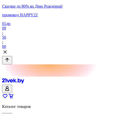
Скидки до 80% ко Дню Рождения!
промокод HAPPY22
01
дн
09
:
56
:
00
Каталог товаров