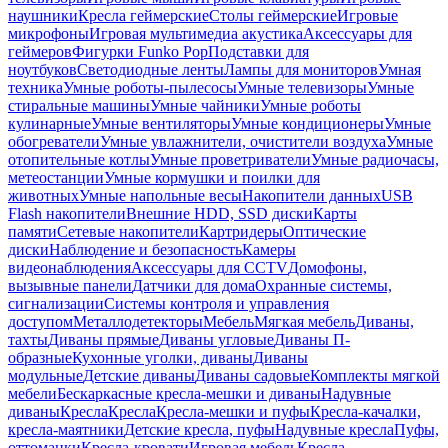
наушники
Кресла геймерские
Столы геймерские
Игровые
микрофоны
Игровая мультимедиа акустика
Аксессуары для
геймеров
Фигурки Funko Pop
Подставки для
ноутбуков
Светодиодные ленты
Лампы для мониторов
Умная
техника
Умные роботы-пылесосы
Умные телевизоры
Умные
стиральные машины
Умные чайники
Умные роботы
кулинарные
Умные вентиляторы
Умные кондиционеры
Умные
обогреватели
Умные увлажнители, очистители воздуха
Умные
отопительные котлы
Умные проветриватели
Умные радиочасы,
метеостанции
Умные кормушки и поилки для
животных
Умные напольные весы
Накопители данных
USB
Flash накопители
Внешние HDD, SSD диски
Карты
памяти
Сетевые накопители
Картридеры
Оптические
диски
Наблюдение и безопасность
Камеры
видеонаблюдения
Аксессуары для CCTV
Домофоны,
вызывные панели
Датчики для дома
Охранные системы,
сигнализации
Системы контроля и управления
доступом
Металлодетекторы
Мебель
Мягкая мебель
Диваны,
тахты
Диваны прямые
Диваны угловые
Диваны П-
образные
Кухонные уголки, диваны
Диваны
модульные
Детские диваны
Диваны садовые
Комплекты мягкой
мебели
Бескаркасные кресла-мешки и диваны
Надувные
диваны
Кресла
Кресла
Кресла-мешки и пуфы
Кресла-качалки,
кресла-маятники
Детские кресла, пуфы
Надувные кресла
Пуфы,
оттоманки
Кресла-кровати
Игровая мебель
Кресла