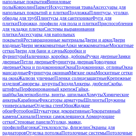
напольные покрытия
Виниловые
полы
Ковролин
Паркет
Искусственная трава
Аксессуары для
напольных покрытий и плитки
Подложка
Плинтусы, уголки,
обводы для труб
Плинтусы для сантехники
Фуги для
плитки
Порожки, профили для пола и плитки
Приспособления
для укладки плитки
Системы выравнивания
плитки
Аксессуары для напольных
покрытий
Реставрационные материалы
Двери и арки
Двери
входные
Двери межкомнатные
Арки межкомнатные
Москитные
сетки
Двери для бани и сауны
Коробки и
фурнитура
Наличники, коробки, доборы
Ручки дверные
Замки
дверные
Петли дверные
Фурнитура дверная
Доводчики
дверные
Окна и подоконники
Окна
Подоконники, отливы
Окна
мансардные
Фурнитура оконная
Мягкие окна
Москитные сетки
на окна
Жалюзи уличные
Пленки солнцезащитные
Крепежные
изделия
Саморезы, шурупы
Гвозди
Анкеры, дюбели
Скобы,
штифты
Перфорированный крепеж
Гайки,
шайбы
Заклепки
Болты, винты, шпильки
Хомуты
Химические
анкеры
Карабины
Фиксаторы арматуры
Шплинты
Пружины
универсальные
Отделка стен
Обои
Жидкие
обои
Фотообои
Штукатурки декоративные
Декоративный
камень
Скинали
Пленки самоклеящиеся
Армирующие
сетки
Стеновые панели
Уголки, маяки,
профили
Вагонка
Стеклохолсты, флизелин
Экраны для
радиаторов
Отделка потолка
Потолочные системы
Потолочные