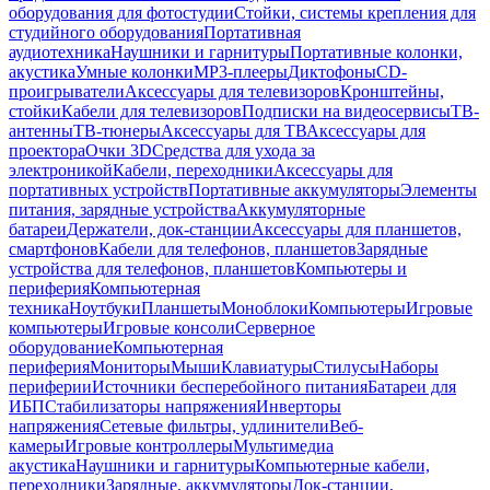
оборудования для фотостудии
Стойки, системы крепления для
студийного оборудования
Портативная
аудиотехника
Наушники и гарнитуры
Портативные колонки,
акустика
Умные колонки
MP3-плееры
Диктофоны
CD-
проигрыватели
Аксессуары для телевизоров
Кронштейны,
стойки
Кабели для телевизоров
Подписки на видеосервисы
ТВ-
антенны
ТВ-тюнеры
Аксессуары для ТВ
Аксессуары для
проектора
Очки 3D
Средства для ухода за
электроникой
Кабели, переходники
Аксессуары для
портативных устройств
Портативные аккумуляторы
Элементы
питания, зарядные устройства
Аккумуляторные
батареи
Держатели, док-станции
Аксессуары для планшетов,
смартфонов
Кабели для телефонов, планшетов
Зарядные
устройства для телефонов, планшетов
Компьютеры и
периферия
Компьютерная
техника
Ноутбуки
Планшеты
Моноблоки
Компьютеры
Игровые
компьютеры
Игровые консоли
Серверное
оборудование
Компьютерная
периферия
Мониторы
Мыши
Клавиатуры
Стилусы
Наборы
периферии
Источники бесперебойного питания
Батареи для
ИБП
Стабилизаторы напряжения
Инверторы
напряжения
Сетевые фильтры, удлинители
Веб-
камеры
Игровые контроллеры
Мультимедиа
акустика
Наушники и гарнитуры
Компьютерные кабели,
переходники
Зарядные, аккумуляторы
Док-станции,