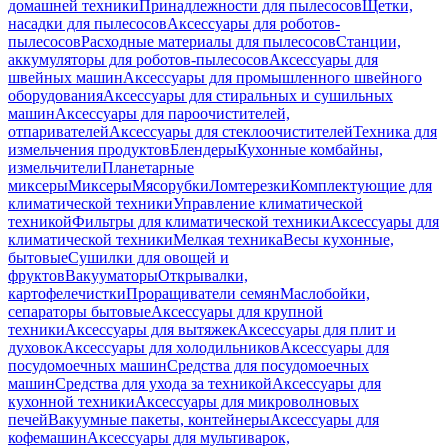
домашней техники
Принадлежности для пылесосов
Щетки,
насадки для пылесосов
Аксессуары для роботов-
пылесосов
Расходные материалы для пылесосов
Станции,
аккумуляторы для роботов-пылесосов
Аксессуары для
швейных машин
Аксессуары для промышленного швейного
оборудования
Аксессуары для стиральных и сушильных
машин
Аксессуары для пароочистителей,
отпаривателей
Аксессуары для стеклоочистителей
Техника для
измельчения продуктов
Блендеры
Кухонные комбайны,
измельчители
Планетарные
миксеры
Миксеры
Мясорубки
Ломтерезки
Комплектующие для
климатической техники
Управление климатической
техникой
Фильтры для климатической техники
Аксессуары для
климатической техники
Мелкая техника
Весы кухонные,
бытовые
Сушилки для овощей и
фруктов
Вакууматоры
Открывалки,
картофелечистки
Проращиватели семян
Маслобойки,
сепараторы бытовые
Аксессуары для крупной
техники
Аксессуары для вытяжек
Аксессуары для плит и
духовок
Аксессуары для холодильников
Аксессуары для
посудомоечных машин
Средства для посудомоечных
машин
Средства для ухода за техникой
Аксессуары для
кухонной техники
Аксессуары для микроволновых
печей
Вакуумные пакеты, контейнеры
Аксессуары для
кофемашин
Аксессуары для мультиварок,