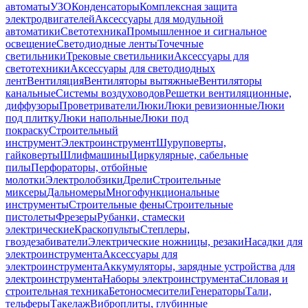
автоматы
УЗО
Конденсаторы
Комплексная защита
электродвигателей
Аксессуары для модульной
автоматики
Светотехника
Промышленное и сигнальное
освещение
Светодиодные ленты
Точечные
светильники
Трековые светильники
Аксессуары для
светотехники
Аксессуары для светодиодных
лент
Вентиляция
Вентиляторы вытяжные
Вентиляторы
канальные
Системы воздуховодов
Решетки вентиляционные,
диффузоры
Проветриватели
Люки
Люки ревизионные
Люки
под плитку
Люки напольные
Люки под
покраску
Строительный
инструмент
Электроинструмент
Шуруповерты,
гайковерты
Шлифмашины
Циркулярные, сабельные
пилы
Перфораторы, отбойные
молотки
Электролобзики
Дрели
Строительные
миксеры
Дальномеры
Многофункциональные
инструменты
Строительные фены
Строительные
пистолеты
Фрезеры
Рубанки, стамески
электрические
Краскопульты
Степлеры,
гвоздезабиватели
Электрические ножницы, резаки
Насадки для
электроинструмента
Аксессуары для
электроинструмента
Аккумуляторы, зарядные устройства для
электроинструмента
Наборы электроинструмента
Силовая и
строительная техника
Бетоносмесители
Генераторы
Тали,
тельферы
Такелаж
Виброплиты, глубинные