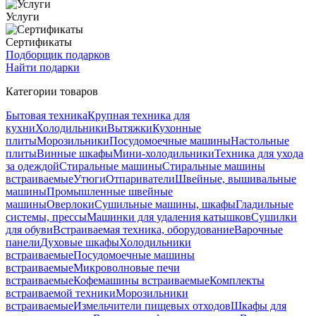
Услуги
Сертификаты
Подборщик подарков
Найти подарки
Категории товаров
Бытовая техника
Крупная техника для
кухни
Холодильники
Вытяжки
Кухонные
плиты
Морозильники
Посудомоечные машины
Настольные
плиты
Винные шкафы
Мини-холодильники
Техника для ухода
за одеждой
Стиральные машины
Стиральные машины
встраиваемые
Утюги
Отпариватели
Швейные, вышивальные
машины
Промышленные швейные
машины
Оверлоки
Сушильные машины, шкафы
Гладильные
системы, прессы
Машинки для удаления катышков
Сушилки
для обуви
Встраиваемая техника, оборудование
Варочные
панели
Духовые шкафы
Холодильники
встраиваемые
Посудомоечные машины
встраиваемые
Микроволновые печи
встраиваемые
Кофемашины встраиваемые
Комплекты
встраиваемой техники
Морозильники
встраиваемые
Измельчители пищевых отходов
Шкафы для