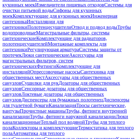
кухонных моек
Измельчители пищевых отходов
Системы для
очистки питьевой воды
Сифоны для кухонных
моек
Комплектующие для кухонных моек
Инженерная
сантехника
Инсталляции для
сантехники
Полотенцесушители
Отвод и подвод воды
Трубы
водопроводные
Магистральные фильтры, системы
сантехнические
Комплектующие для радиаторов,
полотенцесушителей
Монтажные комплекты для
сантехники
Регулирующая арматура
Системы защиты от
протечек
Люки сантехнические
Аксессуары для
магистральных фильтров, систем
сантехнических
Фитинги
Комплектующие для
инсталляций
Опрессовочные насосы
Сантехника для
общественных мест
Аксессуары для общественных
санузлов
Сушилки для рук
Дозаторы для общественных
санузлов
Сенсорные дозаторы для общественных
санузлов
Локтевые дозаторы для общественных
санузлов
Диспенсеры для бумажных полотенец
Диспенсеры
для туалетной бумаги
Канализация
Тросы сантехнические,
вантузы
Прочистные машины
Трубы, фитинги внутренней
канализации
Трубы, фитинги наружной канализации
Люки
канализационные
Теплый пол водяной
Трубы для теплого
пола
Коллекторы и комплектующие
Термостатика для теплого
пола
Автоматика для теплого
пола
Строительство
Строительные смеси и грунтовки
Клеевые