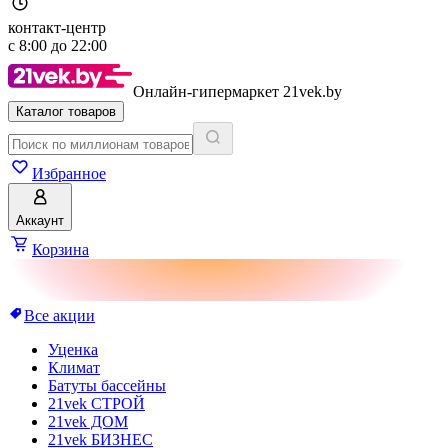
контакт-центр
с
8:00
до
22:00
Онлайн-гипермаркет 21vek.by
Каталог товаров
Избранное
Аккаунт
Корзина
Все акции
Уценка
Климат
Батуты бассейны
21vek СТРОЙ
21vek ДОМ
21vek БИЗНЕС