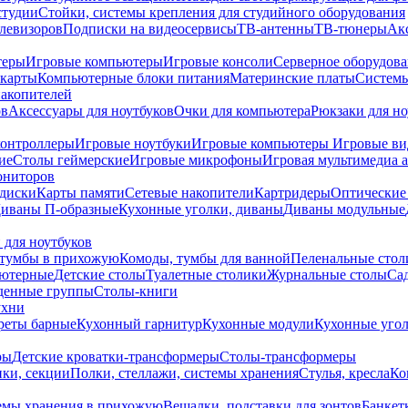
студии
Стойки, системы крепления для студийного оборудования
елевизоров
Подписки на видеосервисы
ТВ-антенны
ТВ-тюнеры
Ак
теры
Игровые компьютеры
Игровые консоли
Серверное оборудов
карты
Компьютерные блоки питания
Материнские платы
Системы
накопителей
ов
Аксессуары для ноутбуков
Очки для компьютера
Рюкзаки для но
контроллеры
Игровые ноутбуки
Игровые компьютеры
Игровые ви
ие
Столы геймерские
Игровые микрофоны
Игровая мультимедиа 
ониторов
диски
Карты памяти
Сетевые накопители
Картридеры
Оптические
иваны П-образные
Кухонные уголки, диваны
Диваны модульные
 для ноутбуков
тумбы в прихожую
Комоды, тумбы для ванной
Пеленальные стол
ьютерные
Детские столы
Туалетные столики
Журнальные столы
Са
денные группы
Столы-книги
ухни
уреты барные
Кухонный гарнитур
Кухонные модули
Кухонные угол
ры
Детские кроватки-трансформеры
Столы-трансформеры
ки, секции
Полки, стеллажи, системы хранения
Стулья, кресла
Ко
емы хранения в прихожую
Вешалки, подставки для зонтов
Банкет