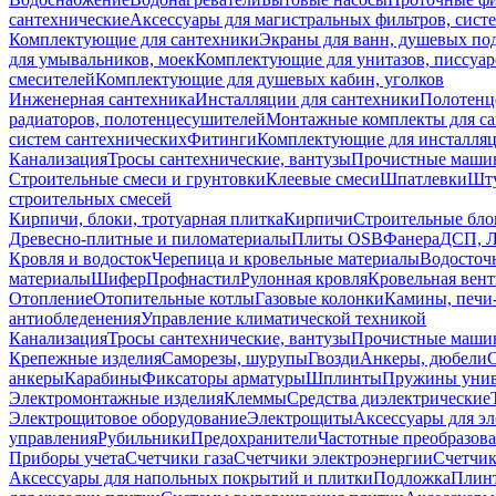
сантехнические
Аксессуары для магистральных фильтров, сист
Комплектующие для сантехники
Экраны для ванн, душевых по
для умывальников, моек
Комплектующие для унитазов, писсуар
смесителей
Комплектующие для душевых кабин, уголков
Инженерная сантехника
Инсталляции для сантехники
Полотенц
радиаторов, полотенцесушителей
Монтажные комплекты для с
систем сантехнических
Фитинги
Комплектующие для инсталля
Канализация
Тросы сантехнические, вантузы
Прочистные маши
Строительные смеси и грунтовки
Клеевые смеси
Шпатлевки
Шту
строительных смесей
Кирпичи, блоки, тротуарная плитка
Кирпичи
Строительные бло
Древесно-плитные и пиломатериалы
Плиты OSB
Фанера
ДСП, 
Кровля и водосток
Черепица и кровельные материалы
Водосточ
материалы
Шифер
Профнастил
Рулонная кровля
Кровельная вен
Отопление
Отопительные котлы
Газовые колонки
Камины, печи
антиобледенения
Управление климатической техникой
Канализация
Тросы сантехнические, вантузы
Прочистные маши
Крепежные изделия
Саморезы, шурупы
Гвозди
Анкеры, дюбели
анкеры
Карабины
Фиксаторы арматуры
Шплинты
Пружины унив
Электромонтажные изделия
Клеммы
Средства диэлектрические
Электрощитовое оборудование
Электрощиты
Аксессуары для э
управления
Рубильники
Предохранители
Частотные преобразов
Приборы учета
Счетчики газа
Счетчики электроэнергии
Счетчи
Аксессуары для напольных покрытий и плитки
Подложка
Плинт