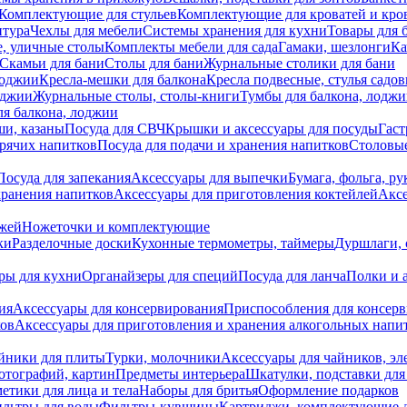
Комплектующие для стульев
Комплектующие для кроватей и кро
итура
Чехлы для мебели
Системы хранения для кухни
Товары для 
, уличные столы
Комплекты мебели для сада
Гамаки, шезлонги
Ка
Скамьи для бани
Столы для бани
Журнальные столики для бани
лоджии
Кресла-мешки для балкона
Кресла подвесные, стулья садо
оджии
Журнальные столы, столы-книги
Тумбы для балкона, лодж
я балкона, лоджии
ши, казаны
Посуда для СВЧ
Крышки и аксессуары для посуды
Гаст
орячих напитков
Посуда для подачи и хранения напитков
Столовы
Посуда для запекания
Аксессуары для выпечки
Бумага, фольга, р
хранения напитков
Аксессуары для приготовления коктейлей
Аксе
ожей
Ножеточки и комплектующие
ки
Разделочные доски
Кухонные термометры, таймеры
Дуршлаги, 
ры для кухни
Органайзеры для специй
Посуда для ланча
Полки и 
ия
Аксессуары для консервирования
Приспособления для консер
ков
Аксессуары для приготовления и хранения алкогольных напи
йники для плиты
Турки, молочники
Аксессуары для чайников, э
отографий, картин
Предметы интерьера
Шкатулки, подставки дл
етики для лица и тела
Наборы для бритья
Оформление подарков
льтры для воды
Фильтры-кувшины
Картриджи, комплектующие д