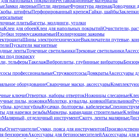
 для напольных покрытий
Реставрационные материалы
ые
Замки дверные
Петли дверные
Фурнитура дверная
Доводчики 
Скобы, штифты
Перфорированный крепеж
Гайки, шайбы
Заклепки
ерсальные
лочные плиты
Багеты, молдинги, уголки
на
Клеи для обоев
Клеи для напольных покрытий
Очистители, рас
Трубки термоусаживаемые
Изолирующие зажимы
лектрощита
Шины электротехнические
Выключатели путевые, ко
атели
Пускатели магнитные
одные ленты
Точечные светильники
Трековые светильники
Аксесс
и под покраску
ли, тельферы
Такелаж
Виброплиты, глубинные вибраторы
Бензор
сосы профессиональные
Стружкоотсосы
Домкраты
Аксессуары д
аяльное оборудование
Сварочные маски, аксессуары
Комплектующ
ечные ключи
Отвертки, наборы отверток
Ножницы слесарные
Кле
учные пилы, ножовки
Молотки, кувалды, киянки
Напильники
Ру
убцы, круглогубцы
Кусачки, болторезы, кабелерезы
Специнструм
ы для нарезки резьбы
Маркеры, карандаши строительные
Клейма
и
Малярный, отделочный инструмент
Скотч, ленты малярные
Дисп
иты
Огнетушители
Сумки, пояса для инструментов
Производствен
я бензорезов
Аксессуары для бетоносмесителей
Аксессуары для 