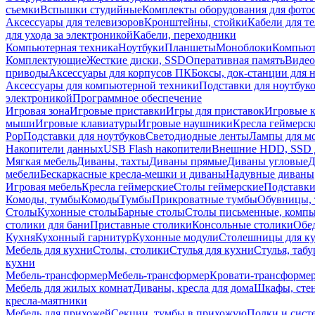
съемки
Вспышки студийные
Комплекты оборудования для фото
Аксессуары для телевизоров
Кронштейны, стойки
Кабели для т
для ухода за электроникой
Кабели, переходники
Компьютерная техника
Ноутбуки
Планшеты
Моноблоки
Компью
Комплектующие
Жесткие диски, SSD
Оперативная память
Видео
приводы
Аксессуары для корпусов ПК
Боксы, док-станции для 
Аксессуары для компьютерной техники
Подставки для ноутбук
электроникой
Программное обеспечение
Игровая зона
Игровые приставки
Игры для приставок
Игровые 
мыши
Игровые клавиатуры
Игровые наушники
Кресла геймерск
Pop
Подставки для ноутбуков
Светодиодные ленты
Лампы для м
Накопители данных
USB Flash накопители
Внешние HDD, SSD 
Мягкая мебель
Диваны, тахты
Диваны прямые
Диваны угловые
Д
мебели
Бескаркасные кресла-мешки и диваны
Надувные диваны
Игровая мебель
Кресла геймерские
Столы геймерские
Подставки
Комоды, тумбы
Комоды
Тумбы
Прикроватные тумбы
Обувницы, 
Столы
Кухонные столы
Барные столы
Столы письменные, комп
столики для бани
Приставные столики
Консольные столики
Обе
Кухня
Кухонный гарнитур
Кухонные модули
Столешницы для к
Мебель для кухни
Столы, столики
Стулья для кухни
Стулья, таб
кухни
Мебель-трансформер
Мебель-трансформер
Кровати-трансформе
Мебель для жилых комнат
Диваны, кресла для дома
Шкафы, стен
кресла-маятники
Мебель для прихожей
Секции, тумбы в прихожую
Полки и сист