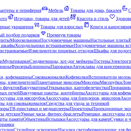
ьютеры и периферия
Мебель
Товары для дома, бакалея
С
мото
Игрушки, товары для детей
Красота и стиль
Здоров
рные украшения
Товары для взрослых
Книги и канцеляри
й подбор подарков
Премиум товары
плиты
Морозильники
Посудомоечные машины
Настольные плиты
 шкафы
Холодильники встраиваемые
Посудомоечные машины вс
встраиваемые
Измельчители пищевых отходов
Шкафы для подогр
чи
Мультиварки
Сэндвичницы, хот-дог мейкеры
Тостеры
Электрог
еницы
Фризеры
Блинницы
Пароварки
Автоклавы для консервиров
ки, кофемашины
Соковыжималки
Кофемолки
Вспениватели молок
ны, измельчители
Планетарные миксеры
Миксеры
Мясорубки
Лом
и фруктов
Вакууматоры
Открывалки, картофелечистки
Проращива
вых печей
Вакуумные пакеты, контейнеры
Аксессуары для кофе
ессуары для мясорубок
Аксессуары для блендеров, миксеров
Аксе
ры для соковыжималок
Средства для ухода за техникой
зоры
ТВ-приставки и медиаплееры
Проекторы
Проекционные эк
сы детские
Умные часы, фитнес-браслеты
Ремешки, аксессуары дл
рты памяти
Объективы
Вспышки
Аксессуары для камер
Сумки и ч
орамки
студии
Студийное освещение
Насадки светоформирующие для фо