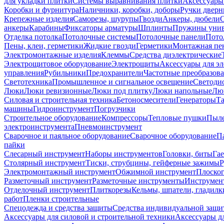
для укладки плитки
Системы выравнивания плитки
Аксессуары
Коробки и фурнитура
Наличники, коробки, доборы
Ручки дверн
Крепежные изделия
Саморезы, шурупы
Гвозди
Анкеры, дюбели
анкеры
Карабины
Фиксаторы арматуры
Шплинты
Пружины унив
Отделка потолка
Потолочные системы
Потолочные панели
Пото
Пены, клеи, герметики
Жидкие гвозди
Герметики
Монтажная пе
Электромонтажные изделия
Клеммы
Средства диэлектрические
Электрощитовое оборудование
Электрощиты
Аксессуары для э
управления
Рубильники
Предохранители
Частотные преобразов
Светотехника
Промышленное и сигнальное освещение
Светоди
Люки
Люки ревизионные
Люки под плитку
Люки напольные
Люк
Силовая и строительная техника
Бетоносмесители
Генераторы
Та
машины
Гидроинструмент
Погрузчики
Строительное оборудование
Компрессоры
Тепловые пушки
Пыле
электроинструмента
Пневмоинструмент
Сварочное и паяльное оборудование
Сварочное оборудование
П
пайки
Слесарный инструмент
Наборы инструментов
Головки, биты
Га
Столярный инструмент
Тиски, струбцины, гейферные зажимы
Р
Электромонтажный инструмент
Обжимной инструмент
Плоског
Разметочный инструмент
Разметочные инструменты
Инструмент
Отделочный инструмент
Плиткорезы
Кельмы, шпатели, гладилк
работ
Пленки строительные
Спецодежда и средства защиты
Средства индивидуальной защ
Аксессуары для силовой и строительной техники
Аксессуары дл