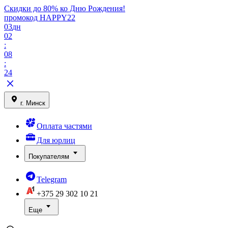
Скидки до 80% ко Дню Рождения!
промокод HAPPY22
03
дн
02
:
08
:
24
г. Минск
Оплата частями
Для юрлиц
Покупателям
Telegram
+375 29
302 10 21
Еще