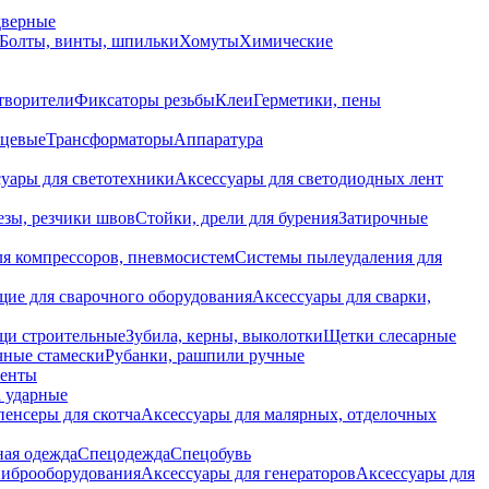
дверные
Болты, винты, шпильки
Хомуты
Химические
творители
Фиксаторы резьбы
Клеи
Герметики, пены
нцевые
Трансформаторы
Аппаратура
уары для светотехники
Аксессуары для светодиодных лент
езы, резчики швов
Стойки, дрели для бурения
Затирочные
ля компрессоров, пневмосистем
Системы пылеудаления для
ие для сварочного оборудования
Аксессуары для сварки,
щи строительные
Зубила, керны, выколотки
Щетки слесарные
чные стамески
Рубанки, рашпили ручные
енты
 ударные
енсеры для скотча
Аксессуары для малярных, отделочных
ная одежда
Спецодежда
Спецобувь
виброоборудования
Аксессуары для генераторов
Аксессуары для