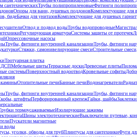
ем сантехнических
Трубы полипропиленовые
Фитинги полипроп
ддонов
Опоры для ванн, душевых поддонов
Комплектующие для 
ов, биде
Бачки для унитазов
Комплектующие для душевых гарнит
есушители
Отвод и подвод воды
Трубы водопроводные
Магистрал
антехники
Регулирующая арматура
Системы защиты от протечек
Л
ций
Опрессовочные насосы
ны
Трубы, фитинги внутренней канализации
Трубы, фитинги на
катурки
Стяжки, самонивелирующие смеси
Строительные смеси,
ки
Тротуарная плитка
ЛДСП
Мебельные щиты
Террасные доски
Древесные плиты
Пилом
ные системы
Поверхностный водоотвод
Кровельные софиты
Добо
тиляция
-камины
Отопительные печи
Банные печи
Водонагреватели
Радиат
ны
Трубы, фитинги внутренней канализации
Трубы, фитинги на
Скобы, штифты
Перфорированный крепеж
Гайки, шайбы
Заклепки
ерсальные
Трубки термоусаживаемые
Изолирующие зажимы
лектрощита
Шины электротехнические
Выключатели путевые, ко
атели
Пускатели магнитные
ки воды
усы, уголки, обводы для труб
Плинтусы для сантехники
Фуги дл