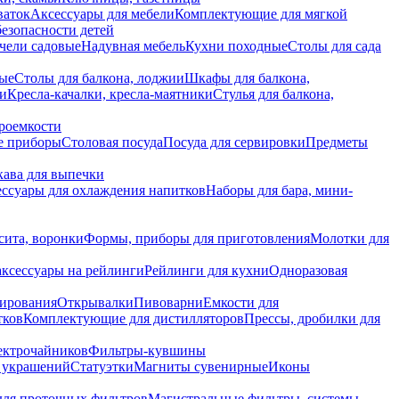
ваток
Аксессуары для мебели
Комплектующие для мягкой
безопасности детей
чели садовые
Надувная мебель
Кухни походные
Столы для сада
вые
Столы для балкона, лоджии
Шкафы для балкона,
ии
Кресла-качалки, кресла-маятники
Стулья для балкона,
роемкости
е приборы
Столовая посуда
Посуда для сервировки
Предметы
укава для выпечки
ссуары для охлаждения напитков
Наборы для бара, мини-
сита, воронки
Формы, приборы для приготовления
Молотки для
аксессуары на рейлинги
Рейлинги для кухни
Одноразовая
вирования
Открывалки
Пивоварни
Емкости для
тков
Комплектующие для дистилляторов
Прессы, дробилки для
лектрочайников
Фильтры-кувшины
я украшений
Статуэтки
Магниты сувенирные
Иконы
ля проточных фильтров
Магистральные фильтры, системы