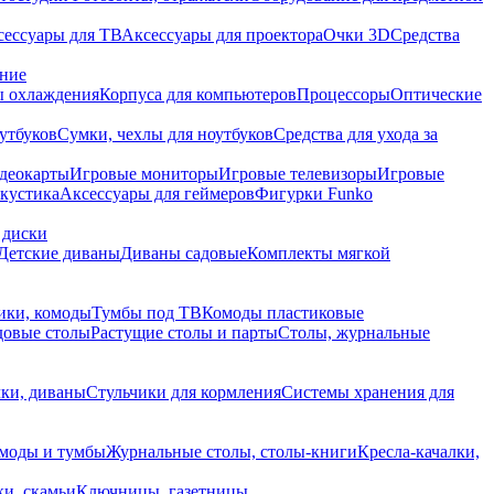
сессуары для ТВ
Аксессуары для проектора
Очки 3D
Средства
ание
 охлаждения
Корпуса для компьютеров
Процессоры
Оптические
утбуков
Сумки, чехлы для ноутбуков
Средства для ухода за
деокарты
Игровые мониторы
Игровые телевизоры
Игровые
акустика
Аксессуары для геймеров
Фигурки Funko
 диски
Детские диваны
Диваны садовые
Комплекты мягкой
ики, комоды
Тумбы под ТВ
Комоды пластиковые
довые столы
Растущие столы и парты
Столы, журнальные
ки, диваны
Стульчики для кормления
Системы хранения для
моды и тумбы
Журнальные столы, столы-книги
Кресла-качалки,
ки, скамьи
Ключницы, газетницы