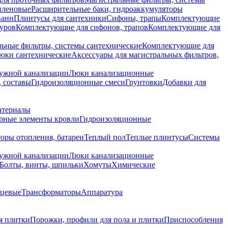
иленовые
Расширительные баки, гидроаккумуляторы
ванн
Плинтусы для сантехники
Сифоны, трапы
Комплектующие
уров
Комплектующие для сифонов, трапов
Комплектующие для
ьные фильтры, системы сантехнические
Комплектующие для
юки сантехнические
Аксессуары для магистральных фильтров,
ружной канализации
Люки канализационные
 составы
Гидроизоляционные смеси
Грунтовки
Добавки для
атериалы
рные элементы кровли
Гидроизоляционные
оры отопления, батареи
Теплый пол
Теплые плинтусы
Системы
ружной канализации
Люки канализационные
Болты, винты, шпильки
Хомуты
Химические
нцевые
Трансформаторы
Аппаратура
я плитки
Порожки, профили для пола и плитки
Приспособления