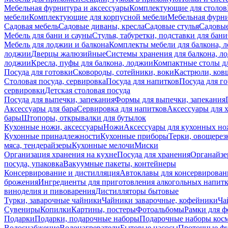
Мебельная фурнитура и аксессуары
Комплектующие для столов
мебели
Комплектующие для корпусной мебели
Мебельная фурн
Садовая мебель
Садовые диваны, кресла
Садовые стулья
Садовые
Мебель для бани и сауны
Стулья, табуретки, подставки для бани
Мебель для лоджии и балкона
Комплекты мебели для балкона, 
лоджии
Дверцы жалюзийные
Системы хранения для балкона, л
лоджии
Кресла, пуфы для балкона, лоджии
Компактные столы дл
Посуда для готовки
Сковороды, сотейники, воки
Кастрюли, ков
Столовая посуда, сервировка
Посуда для напитков
Посуда для г
сервировки
Детская столовая посуда
Посуда для выпечки, запекания
Формы для выпечки, запекания
Аксессуары для бара
Сервировка для напитков
Аксессуары для 
бары
Штопоры, открывалки для бутылок
Кухонные ножи, аксессуары
Ножи
Аксессуары для кухонных н
Кухонные принадлежности
Кухонные приборы
Терки, овощерез
мяса, тендерайзеры
Кухонные мелочи
Миски
Организация хранения на кухне
Посуда для хранения
Органайзе
посуда, упаковка
Вакуумные пакеты, контейнеры
Консервирование и дистилляция
Автоклавы для консервирован
брожения
Ингредиенты для приготовления алкогольных напит
виноделия и пивоварения
Дистилляторы бытовые
Турки, заварочные чайники
Чайники заварочные, кофейники
Ча
Сувениры
Копилки
Картины, постеры
Фотоальбомы
Рамки для ф
Подарки
Подарки, подарочные наборы
Подарочные наборы косм
Водоснабжение
Водонагреватели
Бытовые насосы
Проточные фи