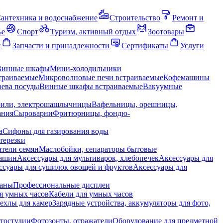
антехника и водоснабжение
Строительство
Ремонт и
ье
Спорт
Туризм, активный отдых
Зоотовары
я
Запчасти и принадлежности
Сертификаты
Услуги
Винные шкафы
Мини-холодильники
траиваемые
Микроволновые печи встраиваемые
Кофемашины
ева посуды
Винные шкафы встраиваемые
Вакуумные
рили, электрошашлычницы
Вафельницы, орешницы,
ания
Сыроварни
Фритюрницы, фондю-
а
Сифоны для газирования воды
терезки
тели семян
Маслобойки, сепараторы бытовые
машин
Аксессуары для мультиварок, хлебопечек
Аксессуары для
ссуары для сушилок овощей и фруктов
Аксессуары для
раны
Профессиональные дисплеи
я умных часов
Кабели для умных часов
ехлы для камер
Зарядные устройства, аккумуляторы для фото,
тостудии
Фотозонты, отражатели
Оборудование для предметной