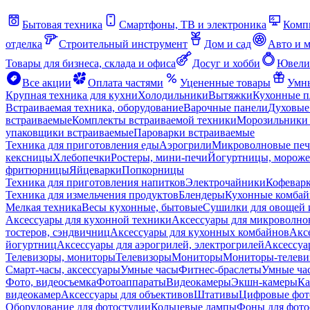
Бытовая техника
Смартфоны, ТВ и электроника
Комп
отделка
Строительный инструмент
Дом и сад
Авто и 
Товары для бизнеса, склада и офиса
Досуг и хобби
Ювели
Все акции
Оплата частями
Уцененные товары
Умны
Крупная техника для кухни
Холодильники
Вытяжки
Кухонные 
Встраиваемая техника, оборудование
Варочные панели
Духовые
встраиваемые
Комплекты встраиваемой техники
Морозильники 
упаковщики встраиваемые
Пароварки встраиваемые
Техника для приготовления еды
Аэрогрили
Микроволновые пе
кексницы
Хлебопечки
Ростеры, мини-печи
Йогуртницы, морож
фритюрницы
Яйцеварки
Попкорницы
Техника для приготовления напитков
Электрочайники
Кофевар
Техника для измельчения продуктов
Блендеры
Кухонные комбай
Мелкая техника
Весы кухонные, бытовые
Сушилки для овощей 
Аксессуары для кухонной техники
Аксессуары для микроволно
тостеров, сэндвичниц
Аксессуары для кухонных комбайнов
Акс
йогуртниц
Аксессуары для аэрогрилей, электрогрилей
Аксессуа
Телевизоры, мониторы
Телевизоры
Мониторы
Мониторы-телеви
Смарт-часы, аксессуары
Умные часы
Фитнес-браслеты
Умные ча
Фото, видеосъемка
Фотоаппараты
Видеокамеры
Экшн-камеры
Ка
видеокамер
Аксессуары для объективов
Штативы
Цифровые фот
Оборудование для фотостудии
Кольцевые лампы
Фоны для фото