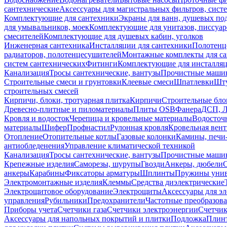
сантехнические
Аксессуары для магистральных фильтров, сист
Комплектующие для сантехники
Экраны для ванн, душевых по
для умывальников, моек
Комплектующие для унитазов, писсуар
смесителей
Комплектующие для душевых кабин, уголков
Инженерная сантехника
Инсталляции для сантехники
Полотенц
радиаторов, полотенцесушителей
Монтажные комплекты для с
систем сантехнических
Фитинги
Комплектующие для инсталля
Канализация
Тросы сантехнические, вантузы
Прочистные маши
Строительные смеси и грунтовки
Клеевые смеси
Шпатлевки
Шту
строительных смесей
Кирпичи, блоки, тротуарная плитка
Кирпичи
Строительные бло
Древесно-плитные и пиломатериалы
Плиты OSB
Фанера
ДСП, 
Кровля и водосток
Черепица и кровельные материалы
Водосточ
материалы
Шифер
Профнастил
Рулонная кровля
Кровельная вен
Отопление
Отопительные котлы
Газовые колонки
Камины, печи
антиобледенения
Управление климатической техникой
Канализация
Тросы сантехнические, вантузы
Прочистные маши
Крепежные изделия
Саморезы, шурупы
Гвозди
Анкеры, дюбели
анкеры
Карабины
Фиксаторы арматуры
Шплинты
Пружины унив
Электромонтажные изделия
Клеммы
Средства диэлектрические
Электрощитовое оборудование
Электрощиты
Аксессуары для э
управления
Рубильники
Предохранители
Частотные преобразов
Приборы учета
Счетчики газа
Счетчики электроэнергии
Счетчи
Аксессуары для напольных покрытий и плитки
Подложка
Плинт