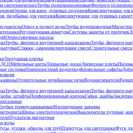
ем сантехнических
Трубы полипропиленовые
Фитинги полипроп
ддонов
Опоры для ванн, душевых поддонов
Комплектующие для 
ов, биде
Бачки для унитазов
Комплектующие для душевых гарнит
есушители
Отвод и подвод воды
Трубы водопроводные
Магистрал
антехники
Регулирующая арматура
Системы защиты от протечек
Л
ций
Опрессовочные насосы
ны
Трубы, фитинги внутренней канализации
Трубы, фитинги на
катурки
Стяжки, самонивелирующие смеси
Строительные смеси,
ки
Тротуарная плитка
ЛДСП
Мебельные щиты
Террасные доски
Древесные плиты
Пилом
ные системы
Поверхностный водоотвод
Кровельные софиты
Добо
тиляция
-камины
Отопительные печи
Банные печи
Водонагреватели
Радиат
ны
Трубы, фитинги внутренней канализации
Трубы, фитинги на
Скобы, штифты
Перфорированный крепеж
Гайки, шайбы
Заклепки
ерсальные
Трубки термоусаживаемые
Изолирующие зажимы
лектрощита
Шины электротехнические
Выключатели путевые, ко
атели
Пускатели магнитные
ки воды
усы, уголки, обводы для труб
Плинтусы для сантехники
Фуги дл