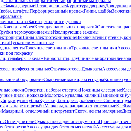
 для напольных покрытий
Реставрационные материалы
ые
Замки дверные
Петли дверные
Фурнитура дверная
Доводчики 
Скобы, штифты
Перфорированный крепеж
Гайки, шайбы
Заклепки
ерсальные
лочные плиты
Багеты, молдинги, уголки
на
Клеи для обоев
Клеи для напольных покрытий
Очистители, рас
Трубки термоусаживаемые
Изолирующие зажимы
лектрощита
Шины электротехнические
Выключатели путевые, ко
атели
Пускатели магнитные
одные ленты
Точечные светильники
Трековые светильники
Аксесс
и под покраску
ли, тельферы
Такелаж
Виброплиты, глубинные вибраторы
Бензор
сосы профессиональные
Стружкоотсосы
Домкраты
Аксессуары д
аяльное оборудование
Сварочные маски, аксессуары
Комплектующ
ечные ключи
Отвертки, наборы отверток
Ножницы слесарные
Кле
учные пилы, ножовки
Молотки, кувалды, киянки
Напильники
Ру
убцы, круглогубцы
Кусачки, болторезы, кабелерезы
Специнструм
ы для нарезки резьбы
Маркеры, карандаши строительные
Клейма
и
Малярный, отделочный инструмент
Скотч, ленты малярные
Дисп
иты
Огнетушители
Сумки, пояса для инструментов
Производствен
я бензорезов
Аксессуары для бетоносмесителей
Аксессуары для 