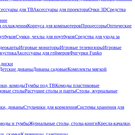
сессуары для ТВ
Аксессуары для проектора
Очки 3D
Средства
ание
 охлаждения
Корпуса для компьютеров
Процессоры
Оптические
утбуков
Сумки, чехлы для ноутбуков
Средства для ухода за
деокарты
Игровые мониторы
Игровые телевизоры
Игровые
акустика
Аксессуары для геймеров
Фигурки Funko
 диски
Детские диваны
Диваны садовые
Комплекты мягкой
ики, комоды
Тумбы под ТВ
Комоды пластиковые
довые столы
Растущие столы и парты
Столы, журнальные
ки, диваны
Стульчики для кормления
Системы хранения для
моды и тумбы
Журнальные столы, столы-книги
Кресла-качалки,
ки, скамьи
Ключницы, газетницы