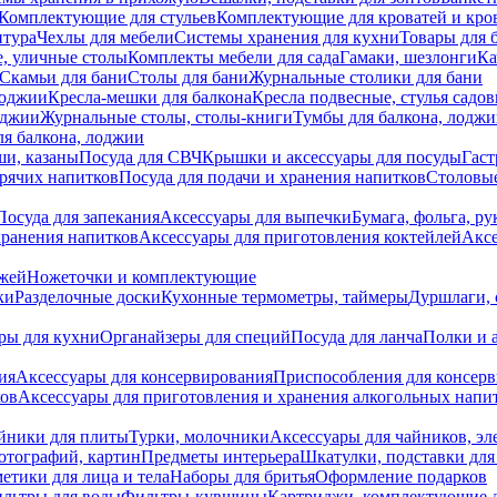
Комплектующие для стульев
Комплектующие для кроватей и кро
итура
Чехлы для мебели
Системы хранения для кухни
Товары для 
, уличные столы
Комплекты мебели для сада
Гамаки, шезлонги
Ка
Скамьи для бани
Столы для бани
Журнальные столики для бани
лоджии
Кресла-мешки для балкона
Кресла подвесные, стулья садо
оджии
Журнальные столы, столы-книги
Тумбы для балкона, лодж
я балкона, лоджии
ши, казаны
Посуда для СВЧ
Крышки и аксессуары для посуды
Гаст
орячих напитков
Посуда для подачи и хранения напитков
Столовы
Посуда для запекания
Аксессуары для выпечки
Бумага, фольга, р
хранения напитков
Аксессуары для приготовления коктейлей
Аксе
ожей
Ножеточки и комплектующие
ки
Разделочные доски
Кухонные термометры, таймеры
Дуршлаги, 
ры для кухни
Органайзеры для специй
Посуда для ланча
Полки и 
ия
Аксессуары для консервирования
Приспособления для консер
ков
Аксессуары для приготовления и хранения алкогольных напи
йники для плиты
Турки, молочники
Аксессуары для чайников, э
отографий, картин
Предметы интерьера
Шкатулки, подставки дл
етики для лица и тела
Наборы для бритья
Оформление подарков
льтры для воды
Фильтры-кувшины
Картриджи, комплектующие д