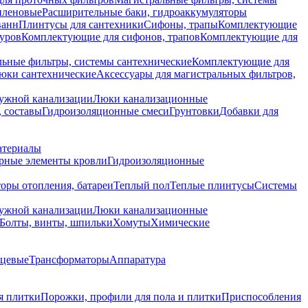
иленовые
Расширительные баки, гидроаккумуляторы
ванн
Плинтусы для сантехники
Сифоны, трапы
Комплектующие
уров
Комплектующие для сифонов, трапов
Комплектующие для
ьные фильтры, системы сантехнические
Комплектующие для
юки сантехнические
Аксессуары для магистральных фильтров,
ружной канализации
Люки канализационные
 составы
Гидроизоляционные смеси
Грунтовки
Добавки для
атериалы
рные элементы кровли
Гидроизоляционные
оры отопления, батареи
Теплый пол
Теплые плинтусы
Системы
ружной канализации
Люки канализационные
Болты, винты, шпильки
Хомуты
Химические
нцевые
Трансформаторы
Аппаратура
я плитки
Порожки, профили для пола и плитки
Приспособления