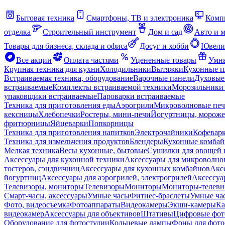
Бытовая техника
Смартфоны, ТВ и электроника
Комп
отделка
Строительный инструмент
Дом и сад
Авто и 
Товары для бизнеса, склада и офиса
Досуг и хобби
Ювели
Все акции
Оплата частями
Уцененные товары
Умны
Крупная техника для кухни
Холодильники
Вытяжки
Кухонные 
Встраиваемая техника, оборудование
Варочные панели
Духовые
встраиваемые
Комплекты встраиваемой техники
Морозильники 
упаковщики встраиваемые
Пароварки встраиваемые
Техника для приготовления еды
Аэрогрили
Микроволновые пе
кексницы
Хлебопечки
Ростеры, мини-печи
Йогуртницы, морож
фритюрницы
Яйцеварки
Попкорницы
Техника для приготовления напитков
Электрочайники
Кофевар
Техника для измельчения продуктов
Блендеры
Кухонные комбай
Мелкая техника
Весы кухонные, бытовые
Сушилки для овощей 
Аксессуары для кухонной техники
Аксессуары для микроволно
тостеров, сэндвичниц
Аксессуары для кухонных комбайнов
Акс
йогуртниц
Аксессуары для аэрогрилей, электрогрилей
Аксессуа
Телевизоры, мониторы
Телевизоры
Мониторы
Мониторы-телеви
Смарт-часы, аксессуары
Умные часы
Фитнес-браслеты
Умные ча
Фото, видеосъемка
Фотоаппараты
Видеокамеры
Экшн-камеры
Ка
видеокамер
Аксессуары для объективов
Штативы
Цифровые фот
Оборудование для фотостудии
Кольцевые лампы
Фоны для фото