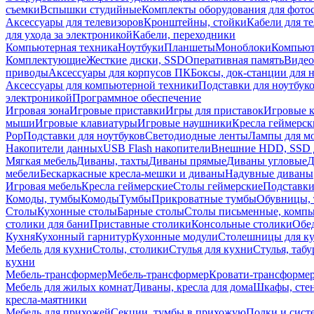
съемки
Вспышки студийные
Комплекты оборудования для фото
Аксессуары для телевизоров
Кронштейны, стойки
Кабели для т
для ухода за электроникой
Кабели, переходники
Компьютерная техника
Ноутбуки
Планшеты
Моноблоки
Компью
Комплектующие
Жесткие диски, SSD
Оперативная память
Видео
приводы
Аксессуары для корпусов ПК
Боксы, док-станции для 
Аксессуары для компьютерной техники
Подставки для ноутбук
электроникой
Программное обеспечение
Игровая зона
Игровые приставки
Игры для приставок
Игровые 
мыши
Игровые клавиатуры
Игровые наушники
Кресла геймерск
Pop
Подставки для ноутбуков
Светодиодные ленты
Лампы для м
Накопители данных
USB Flash накопители
Внешние HDD, SSD 
Мягкая мебель
Диваны, тахты
Диваны прямые
Диваны угловые
Д
мебели
Бескаркасные кресла-мешки и диваны
Надувные диваны
Игровая мебель
Кресла геймерские
Столы геймерские
Подставки
Комоды, тумбы
Комоды
Тумбы
Прикроватные тумбы
Обувницы, 
Столы
Кухонные столы
Барные столы
Столы письменные, комп
столики для бани
Приставные столики
Консольные столики
Обе
Кухня
Кухонный гарнитур
Кухонные модули
Столешницы для к
Мебель для кухни
Столы, столики
Стулья для кухни
Стулья, таб
кухни
Мебель-трансформер
Мебель-трансформер
Кровати-трансформе
Мебель для жилых комнат
Диваны, кресла для дома
Шкафы, стен
кресла-маятники
Мебель для прихожей
Секции, тумбы в прихожую
Полки и сист