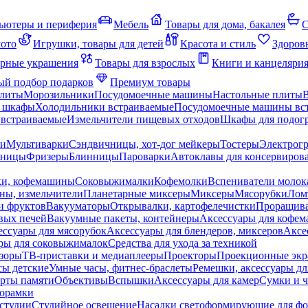
ьютеры и периферия
Мебель
Товары для дома, бакалея
С
мото
Игрушки, товары для детей
Красота и стиль
Здоров
рные украшения
Товары для взрослых
Книги и канцеляри
й подбор подарков
Премиум товары
плиты
Морозильники
Посудомоечные машины
Настольные плиты
 шкафы
Холодильники встраиваемые
Посудомоечные машины вс
встраиваемые
Измельчители пищевых отходов
Шкафы для подогр
чи
Мультиварки
Сэндвичницы, хот-дог мейкеры
Тостеры
Электрог
еницы
Фризеры
Блинницы
Пароварки
Автоклавы для консервиров
ки, кофемашины
Соковыжималки
Кофемолки
Вспениватели молок
ны, измельчители
Планетарные миксеры
Миксеры
Мясорубки
Лом
и фруктов
Вакууматоры
Открывалки, картофелечистки
Проращива
вых печей
Вакуумные пакеты, контейнеры
Аксессуары для кофе
ессуары для мясорубок
Аксессуары для блендеров, миксеров
Аксе
ры для соковыжималок
Средства для ухода за техникой
зоры
ТВ-приставки и медиаплееры
Проекторы
Проекционные эк
сы детские
Умные часы, фитнес-браслеты
Ремешки, аксессуары дл
рты памяти
Объективы
Вспышки
Аксессуары для камер
Сумки и ч
орамки
студии
Студийное освещение
Насадки светоформирующие для фо