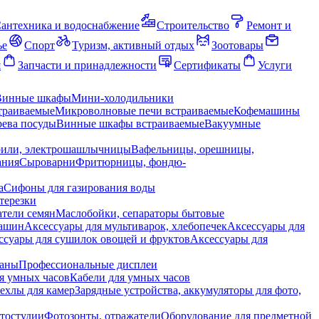
антехника и водоснабжение
Строительство
Ремонт и
ье
Спорт
Туризм, активный отдых
Зоотовары
я
Запчасти и принадлежности
Сертификаты
Услуги
Винные шкафы
Мини-холодильники
траиваемые
Микроволновые печи встраиваемые
Кофемашины
ева посуды
Винные шкафы встраиваемые
Вакуумные
рили, электрошашлычницы
Вафельницы, орешницы,
ания
Сыроварни
Фритюрницы, фондю-
а
Сифоны для газирования воды
терезки
тели семян
Маслобойки, сепараторы бытовые
машин
Аксессуары для мультиварок, хлебопечек
Аксессуары для
ссуары для сушилок овощей и фруктов
Аксессуары для
раны
Профессиональные дисплеи
я умных часов
Кабели для умных часов
ехлы для камер
Зарядные устройства, аккумуляторы для фото,
тостудии
Фотозонты, отражатели
Оборудование для предметной