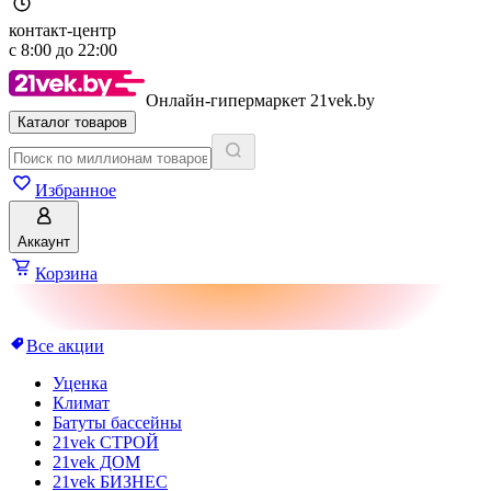
контакт-центр
с
8:00
до
22:00
Онлайн-гипермаркет 21vek.by
Каталог товаров
Избранное
Аккаунт
Корзина
Все акции
Уценка
Климат
Батуты бассейны
21vek СТРОЙ
21vek ДОМ
21vek БИЗНЕС