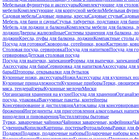
Мебельная фурнитура и аксессуары
Комплектующие для столов
мебели
Комплектующие для корпусной мебели
Мебельная фурн
Садовая мебель
Садовые диваны, кресла
Садовые стулья
Садовые
Мебель для бани и сауны
Стулья, табуретки, подставки для бани
Мебель для лоджии и балкона
Комплекты мебели для балкона, 
лоджии
Дверцы жалюзийные
Системы хранения для балкона, л
лоджии
Кресла, пуфы для балкона, лоджии
Компактные столы дл
Посуда для готовки
Сковороды, сотейники, воки
Кастрюли, ков
Столовая посуда, сервировка
Посуда для напитков
Посуда для г
сервировки
Детская столовая посуда
Посуда для выпечки, запекания
Формы для выпечки, запекания
Аксессуары для бара
Сервировка для напитков
Аксессуары для 
бары
Штопоры, открывалки для бутылок
Кухонные ножи, аксессуары
Ножи
Аксессуары для кухонных н
Кухонные принадлежности
Кухонные приборы
Терки, овощерез
мяса, тендерайзеры
Кухонные мелочи
Миски
Организация хранения на кухне
Посуда для хранения
Органайзе
посуда, упаковка
Вакуумные пакеты, контейнеры
Консервирование и дистилляция
Автоклавы для консервирован
брожения
Ингредиенты для приготовления алкогольных напит
виноделия и пивоварения
Дистилляторы бытовые
Турки, заварочные чайники
Чайники заварочные, кофейники
Ча
Сувениры
Копилки
Картины, постеры
Фотоальбомы
Рамки для ф
Подарки
Подарки, подарочные наборы
Подарочные наборы косм
Водоснабжение
Водонагреватели
Бытовые насосы
Проточные фи