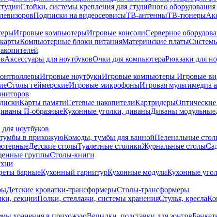
студии
Стойки, системы крепления для студийного оборудования
елевизоров
Подписки на видеосервисы
ТВ-антенны
ТВ-тюнеры
Ак
теры
Игровые компьютеры
Игровые консоли
Серверное оборудов
карты
Компьютерные блоки питания
Материнские платы
Системы
накопителей
ов
Аксессуары для ноутбуков
Очки для компьютера
Рюкзаки для но
контроллеры
Игровые ноутбуки
Игровые компьютеры
Игровые ви
ие
Столы геймерские
Игровые микрофоны
Игровая мультимедиа 
ониторов
диски
Карты памяти
Сетевые накопители
Картридеры
Оптические
иваны П-образные
Кухонные уголки, диваны
Диваны модульные
 для ноутбуков
тумбы в прихожую
Комоды, тумбы для ванной
Пеленальные стол
ьютерные
Детские столы
Туалетные столики
Журнальные столы
Са
денные группы
Столы-книги
ухни
уреты барные
Кухонный гарнитур
Кухонные модули
Кухонные угол
ры
Детские кроватки-трансформеры
Столы-трансформеры
ки, секции
Полки, стеллажи, системы хранения
Стулья, кресла
Ко
емы хранения в прихожую
Вешалки, подставки для зонтов
Банкет