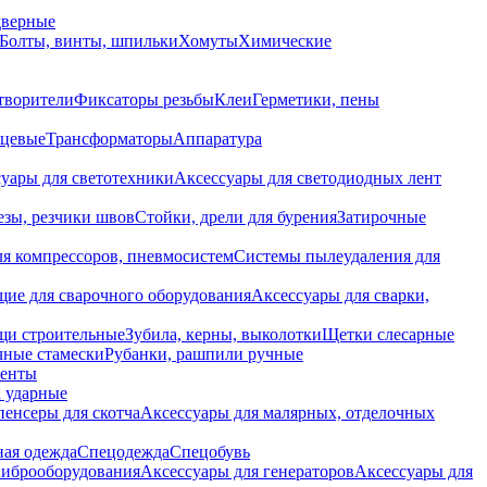
дверные
Болты, винты, шпильки
Хомуты
Химические
творители
Фиксаторы резьбы
Клеи
Герметики, пены
нцевые
Трансформаторы
Аппаратура
уары для светотехники
Аксессуары для светодиодных лент
езы, резчики швов
Стойки, дрели для бурения
Затирочные
ля компрессоров, пневмосистем
Системы пылеудаления для
ие для сварочного оборудования
Аксессуары для сварки,
щи строительные
Зубила, керны, выколотки
Щетки слесарные
чные стамески
Рубанки, рашпили ручные
енты
 ударные
енсеры для скотча
Аксессуары для малярных, отделочных
ная одежда
Спецодежда
Спецобувь
виброоборудования
Аксессуары для генераторов
Аксессуары для