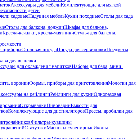
ваток
Аксессуары для мебели
Комплектующие для мягкой
безопасности детей
чели садовые
Надувная мебель
Кухни походные
Столы для сада
вые
Столы для балкона, лоджии
Шкафы для балкона,
ии
Кресла-качалки, кресла-маятники
Стулья для балкона,
роемкости
е приборы
Столовая посуда
Посуда для сервировки
Предметы
укава для выпечки
ссуары для охлаждения напитков
Наборы для бара, мини-
сита, воронки
Формы, приборы для приготовления
Молотки для
аксессуары на рейлинги
Рейлинги для кухни
Одноразовая
вирования
Открывалки
Пивоварни
Емкости для
тков
Комплектующие для дистилляторов
Прессы, дробилки для
лектрочайников
Фильтры-кувшины
я украшений
Статуэтки
Магниты сувенирные
Иконы
ля проточных фильтров
Магистральные фильтры, системы