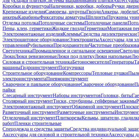
для укладки плитки
Системы выравнивания плитки
Аксессуары
Коробки и фурнитура
Наличники, коробки, доборы
Ручки дверн
Крепежные изделия
Саморезы, шурупы
Гвозди
Анкеры, дюбели
анкеры
Карабины
Фиксаторы арматуры
Шплинты
Пружины унив
Отделка потолка
Потолочные системы
Потолочные панели
Пото
Пены, клеи, герметики
Жидкие гвозди
Герметики
Монтажная пе
Электромонтажные изделия
Клеммы
Средства диэлектрические
Электрощитовое оборудование
Электрощиты
Аксессуары для э
управления
Рубильники
Предохранители
Частотные преобразов
Светотехника
Промышленное и сигнальное освещение
Светоди
Люки
Люки ревизионные
Люки под плитку
Люки напольные
Люк
Силовая и строительная техника
Бетоносмесители
Генераторы
Та
машины
Гидроинструмент
Погрузчики
Строительное оборудование
Компрессоры
Тепловые пушки
Пыле
электроинструмента
Пневмоинструмент
Сварочное и паяльное оборудование
Сварочное оборудование
П
пайки
Слесарный инструмент
Наборы инструментов
Головки, биты
Га
Столярный инструмент
Тиски, струбцины, гейферные зажимы
Р
Электромонтажный инструмент
Обжимной инструмент
Плоског
Разметочный инструмент
Разметочные инструменты
Инструмент
Отделочный инструмент
Плиткорезы
Кельмы, шпатели, гладилк
работ
Пленки строительные
Спецодежда и средства защиты
Средства индивидуальной защ
Аксессуары для силовой и строительной техники
Аксессуары дл