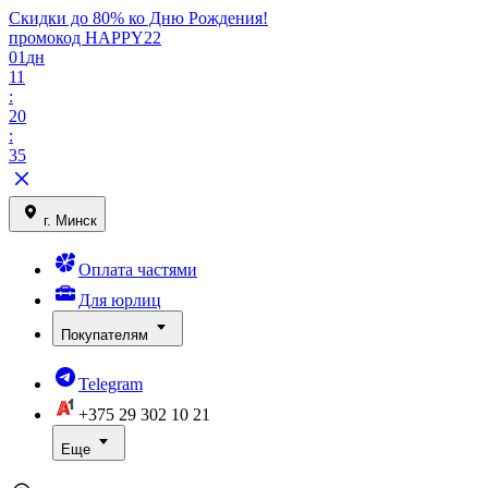
Скидки до 80% ко Дню Рождения!
промокод HAPPY22
01
дн
11
:
20
:
35
г. Минск
Оплата частями
Для юрлиц
Покупателям
Telegram
+375 29
302 10 21
Еще