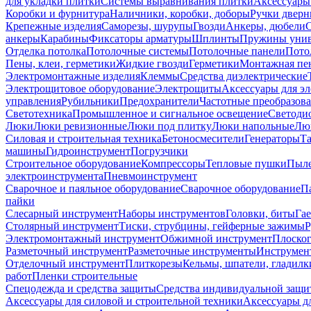
для укладки плитки
Системы выравнивания плитки
Аксессуары
Коробки и фурнитура
Наличники, коробки, доборы
Ручки дверн
Крепежные изделия
Саморезы, шурупы
Гвозди
Анкеры, дюбели
анкеры
Карабины
Фиксаторы арматуры
Шплинты
Пружины унив
Отделка потолка
Потолочные системы
Потолочные панели
Пото
Пены, клеи, герметики
Жидкие гвозди
Герметики
Монтажная пе
Электромонтажные изделия
Клеммы
Средства диэлектрические
Электрощитовое оборудование
Электрощиты
Аксессуары для э
управления
Рубильники
Предохранители
Частотные преобразов
Светотехника
Промышленное и сигнальное освещение
Светоди
Люки
Люки ревизионные
Люки под плитку
Люки напольные
Люк
Силовая и строительная техника
Бетоносмесители
Генераторы
Та
машины
Гидроинструмент
Погрузчики
Строительное оборудование
Компрессоры
Тепловые пушки
Пыле
электроинструмента
Пневмоинструмент
Сварочное и паяльное оборудование
Сварочное оборудование
П
пайки
Слесарный инструмент
Наборы инструментов
Головки, биты
Га
Столярный инструмент
Тиски, струбцины, гейферные зажимы
Р
Электромонтажный инструмент
Обжимной инструмент
Плоског
Разметочный инструмент
Разметочные инструменты
Инструмент
Отделочный инструмент
Плиткорезы
Кельмы, шпатели, гладилк
работ
Пленки строительные
Спецодежда и средства защиты
Средства индивидуальной защ
Аксессуары для силовой и строительной техники
Аксессуары дл