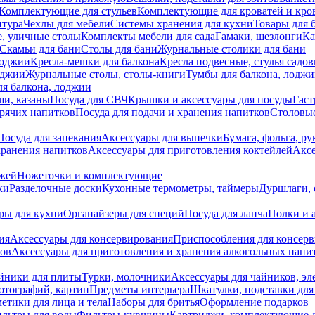
Комплектующие для стульев
Комплектующие для кроватей и кро
итура
Чехлы для мебели
Системы хранения для кухни
Товары для 
, уличные столы
Комплекты мебели для сада
Гамаки, шезлонги
Ка
Скамьи для бани
Столы для бани
Журнальные столики для бани
лоджии
Кресла-мешки для балкона
Кресла подвесные, стулья садо
оджии
Журнальные столы, столы-книги
Тумбы для балкона, лодж
я балкона, лоджии
ши, казаны
Посуда для СВЧ
Крышки и аксессуары для посуды
Гаст
орячих напитков
Посуда для подачи и хранения напитков
Столовы
Посуда для запекания
Аксессуары для выпечки
Бумага, фольга, р
хранения напитков
Аксессуары для приготовления коктейлей
Аксе
ожей
Ножеточки и комплектующие
ки
Разделочные доски
Кухонные термометры, таймеры
Дуршлаги, 
ры для кухни
Органайзеры для специй
Посуда для ланча
Полки и 
ия
Аксессуары для консервирования
Приспособления для консер
ков
Аксессуары для приготовления и хранения алкогольных напи
йники для плиты
Турки, молочники
Аксессуары для чайников, э
отографий, картин
Предметы интерьера
Шкатулки, подставки дл
етики для лица и тела
Наборы для бритья
Оформление подарков
льтры для воды
Фильтры-кувшины
Картриджи, комплектующие д