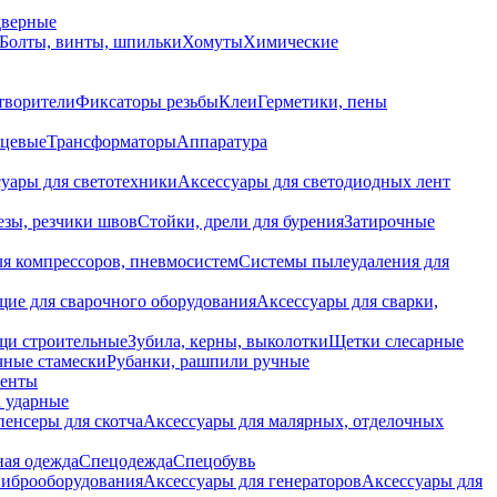
дверные
Болты, винты, шпильки
Хомуты
Химические
творители
Фиксаторы резьбы
Клеи
Герметики, пены
нцевые
Трансформаторы
Аппаратура
уары для светотехники
Аксессуары для светодиодных лент
езы, резчики швов
Стойки, дрели для бурения
Затирочные
ля компрессоров, пневмосистем
Системы пылеудаления для
ие для сварочного оборудования
Аксессуары для сварки,
щи строительные
Зубила, керны, выколотки
Щетки слесарные
чные стамески
Рубанки, рашпили ручные
енты
 ударные
енсеры для скотча
Аксессуары для малярных, отделочных
ная одежда
Спецодежда
Спецобувь
виброоборудования
Аксессуары для генераторов
Аксессуары для