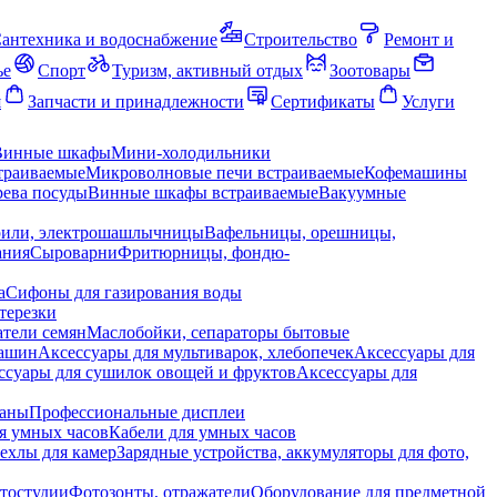
антехника и водоснабжение
Строительство
Ремонт и
ье
Спорт
Туризм, активный отдых
Зоотовары
я
Запчасти и принадлежности
Сертификаты
Услуги
Винные шкафы
Мини-холодильники
траиваемые
Микроволновые печи встраиваемые
Кофемашины
ева посуды
Винные шкафы встраиваемые
Вакуумные
рили, электрошашлычницы
Вафельницы, орешницы,
ания
Сыроварни
Фритюрницы, фондю-
а
Сифоны для газирования воды
терезки
тели семян
Маслобойки, сепараторы бытовые
машин
Аксессуары для мультиварок, хлебопечек
Аксессуары для
ссуары для сушилок овощей и фруктов
Аксессуары для
раны
Профессиональные дисплеи
я умных часов
Кабели для умных часов
ехлы для камер
Зарядные устройства, аккумуляторы для фото,
тостудии
Фотозонты, отражатели
Оборудование для предметной