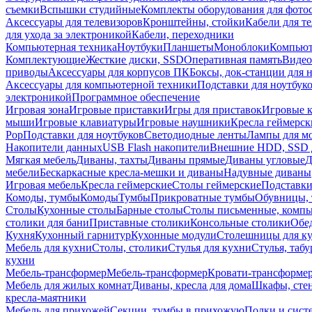
съемки
Вспышки студийные
Комплекты оборудования для фото
Аксессуары для телевизоров
Кронштейны, стойки
Кабели для т
для ухода за электроникой
Кабели, переходники
Компьютерная техника
Ноутбуки
Планшеты
Моноблоки
Компью
Комплектующие
Жесткие диски, SSD
Оперативная память
Видео
приводы
Аксессуары для корпусов ПК
Боксы, док-станции для 
Аксессуары для компьютерной техники
Подставки для ноутбук
электроникой
Программное обеспечение
Игровая зона
Игровые приставки
Игры для приставок
Игровые 
мыши
Игровые клавиатуры
Игровые наушники
Кресла геймерск
Pop
Подставки для ноутбуков
Светодиодные ленты
Лампы для м
Накопители данных
USB Flash накопители
Внешние HDD, SSD 
Мягкая мебель
Диваны, тахты
Диваны прямые
Диваны угловые
Д
мебели
Бескаркасные кресла-мешки и диваны
Надувные диваны
Игровая мебель
Кресла геймерские
Столы геймерские
Подставки
Комоды, тумбы
Комоды
Тумбы
Прикроватные тумбы
Обувницы, 
Столы
Кухонные столы
Барные столы
Столы письменные, комп
столики для бани
Приставные столики
Консольные столики
Обе
Кухня
Кухонный гарнитур
Кухонные модули
Столешницы для к
Мебель для кухни
Столы, столики
Стулья для кухни
Стулья, таб
кухни
Мебель-трансформер
Мебель-трансформер
Кровати-трансформе
Мебель для жилых комнат
Диваны, кресла для дома
Шкафы, стен
кресла-маятники
Мебель для прихожей
Секции, тумбы в прихожую
Полки и сист