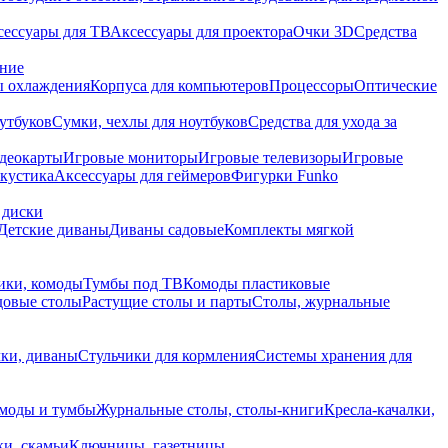
сессуары для ТВ
Аксессуары для проектора
Очки 3D
Средства
ание
 охлаждения
Корпуса для компьютеров
Процессоры
Оптические
утбуков
Сумки, чехлы для ноутбуков
Средства для ухода за
деокарты
Игровые мониторы
Игровые телевизоры
Игровые
акустика
Аксессуары для геймеров
Фигурки Funko
 диски
Детские диваны
Диваны садовые
Комплекты мягкой
ики, комоды
Тумбы под ТВ
Комоды пластиковые
довые столы
Растущие столы и парты
Столы, журнальные
ки, диваны
Стульчики для кормления
Системы хранения для
моды и тумбы
Журнальные столы, столы-книги
Кресла-качалки,
ки, скамьи
Ключницы, газетницы