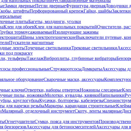
 для напольных покрытий
Реставрационные материалы
ые
Замки дверные
Петли дверные
Фурнитура дверная
Доводчики 
Скобы, штифты
Перфорированный крепеж
Гайки, шайбы
Заклепки
ерсальные
лочные плиты
Багеты, молдинги, уголки
на
Клеи для обоев
Клеи для напольных покрытий
Очистители, рас
Трубки термоусаживаемые
Изолирующие зажимы
лектрощита
Шины электротехнические
Выключатели путевые, ко
атели
Пускатели магнитные
одные ленты
Точечные светильники
Трековые светильники
Аксесс
и под покраску
ли, тельферы
Такелаж
Виброплиты, глубинные вибраторы
Бензор
сосы профессиональные
Стружкоотсосы
Домкраты
Аксессуары д
аяльное оборудование
Сварочные маски, аксессуары
Комплектующ
ечные ключи
Отвертки, наборы отверток
Ножницы слесарные
Кле
учные пилы, ножовки
Молотки, кувалды, киянки
Напильники
Ру
убцы, круглогубцы
Кусачки, болторезы, кабелерезы
Специнструм
ы для нарезки резьбы
Маркеры, карандаши строительные
Клейма
и
Малярный, отделочный инструмент
Скотч, ленты малярные
Дисп
иты
Огнетушители
Сумки, пояса для инструментов
Производствен
я бензорезов
Аксессуары для бетоносмесителей
Аксессуары для 