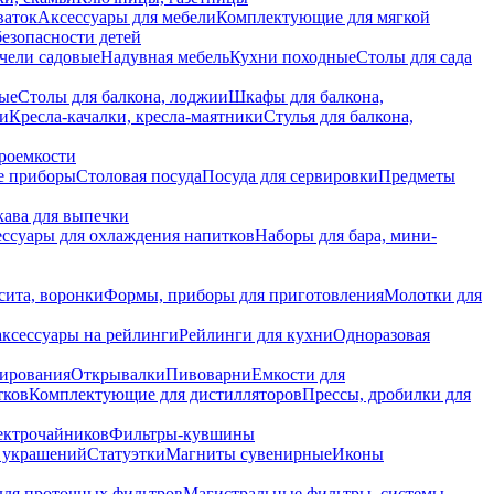
ваток
Аксессуары для мебели
Комплектующие для мягкой
безопасности детей
чели садовые
Надувная мебель
Кухни походные
Столы для сада
вые
Столы для балкона, лоджии
Шкафы для балкона,
ии
Кресла-качалки, кресла-маятники
Стулья для балкона,
роемкости
е приборы
Столовая посуда
Посуда для сервировки
Предметы
укава для выпечки
ссуары для охлаждения напитков
Наборы для бара, мини-
сита, воронки
Формы, приборы для приготовления
Молотки для
аксессуары на рейлинги
Рейлинги для кухни
Одноразовая
вирования
Открывалки
Пивоварни
Емкости для
тков
Комплектующие для дистилляторов
Прессы, дробилки для
лектрочайников
Фильтры-кувшины
я украшений
Статуэтки
Магниты сувенирные
Иконы
ля проточных фильтров
Магистральные фильтры, системы