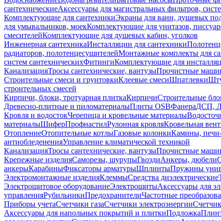
сантехнические
Аксессуары для магистральных фильтров, сист
Комплектующие для сантехники
Экраны для ванн, душевых по
для умывальников, моек
Комплектующие для унитазов, писсуар
смесителей
Комплектующие для душевых кабин, уголков
Инженерная сантехника
Инсталляции для сантехники
Полотенц
радиаторов, полотенцесушителей
Монтажные комплекты для с
систем сантехнических
Фитинги
Комплектующие для инсталля
Канализация
Тросы сантехнические, вантузы
Прочистные маши
Строительные смеси и грунтовки
Клеевые смеси
Шпатлевки
Шту
строительных смесей
Кирпичи, блоки, тротуарная плитка
Кирпичи
Строительные бло
Древесно-плитные и пиломатериалы
Плиты OSB
Фанера
ДСП, 
Кровля и водосток
Черепица и кровельные материалы
Водосточ
материалы
Шифер
Профнастил
Рулонная кровля
Кровельная вен
Отопление
Отопительные котлы
Газовые колонки
Камины, печи
антиобледенения
Управление климатической техникой
Канализация
Тросы сантехнические, вантузы
Прочистные маши
Крепежные изделия
Саморезы, шурупы
Гвозди
Анкеры, дюбели
анкеры
Карабины
Фиксаторы арматуры
Шплинты
Пружины унив
Электромонтажные изделия
Клеммы
Средства диэлектрические
Электрощитовое оборудование
Электрощиты
Аксессуары для э
управления
Рубильники
Предохранители
Частотные преобразов
Приборы учета
Счетчики газа
Счетчики электроэнергии
Счетчи
Аксессуары для напольных покрытий и плитки
Подложка
Плинт