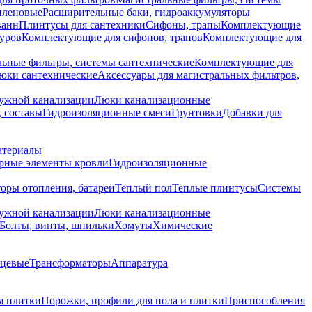
иленовые
Расширительные баки, гидроаккумуляторы
ванн
Плинтусы для сантехники
Сифоны, трапы
Комплектующие
уров
Комплектующие для сифонов, трапов
Комплектующие для
ьные фильтры, системы сантехнические
Комплектующие для
юки сантехнические
Аксессуары для магистральных фильтров,
ружной канализации
Люки канализационные
 составы
Гидроизоляционные смеси
Грунтовки
Добавки для
атериалы
рные элементы кровли
Гидроизоляционные
оры отопления, батареи
Теплый пол
Теплые плинтусы
Системы
ружной канализации
Люки канализационные
Болты, винты, шпильки
Хомуты
Химические
нцевые
Трансформаторы
Аппаратура
я плитки
Порожки, профили для пола и плитки
Приспособления