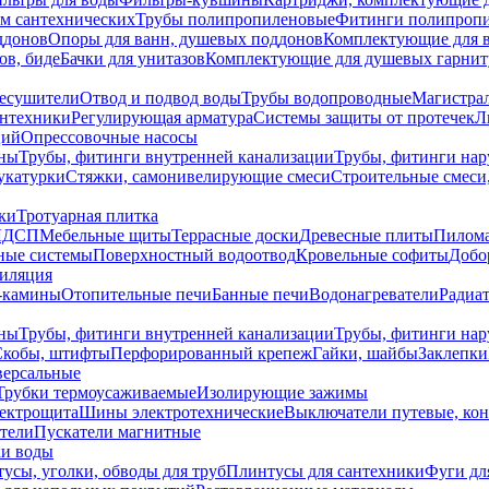
ем сантехнических
Трубы полипропиленовые
Фитинги полипроп
ддонов
Опоры для ванн, душевых поддонов
Комплектующие для 
ов, биде
Бачки для унитазов
Комплектующие для душевых гарнит
есушители
Отвод и подвод воды
Трубы водопроводные
Магистрал
антехники
Регулирующая арматура
Системы защиты от протечек
Л
ций
Опрессовочные насосы
ны
Трубы, фитинги внутренней канализации
Трубы, фитинги на
катурки
Стяжки, самонивелирующие смеси
Строительные смеси,
ки
Тротуарная плитка
ЛДСП
Мебельные щиты
Террасные доски
Древесные плиты
Пилом
ные системы
Поверхностный водоотвод
Кровельные софиты
Добо
тиляция
-камины
Отопительные печи
Банные печи
Водонагреватели
Радиат
ны
Трубы, фитинги внутренней канализации
Трубы, фитинги на
Скобы, штифты
Перфорированный крепеж
Гайки, шайбы
Заклепки
ерсальные
Трубки термоусаживаемые
Изолирующие зажимы
лектрощита
Шины электротехнические
Выключатели путевые, ко
атели
Пускатели магнитные
ки воды
усы, уголки, обводы для труб
Плинтусы для сантехники
Фуги дл