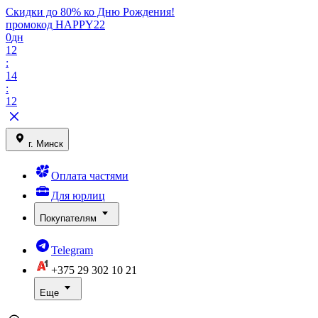
Скидки до 80% ко Дню Рождения!
промокод HAPPY22
0
дн
12
:
14
:
12
г. Минск
Оплата частями
Для юрлиц
Покупателям
Telegram
+375 29
302 10 21
Еще