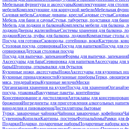
Мебельная фурнитура и аксессуары
Комплектующие для столов
мебели
Комплектующие для корпусной мебели
Мебельная фурн
Садовая мебель
Садовые диваны, кресла
Садовые стулья
Садовые
Мебель для бани и сауны
Стулья, табуретки, подставки для бани
Мебель для лоджии и балкона
Комплекты мебели для балкона, 
лоджии
Дверцы жалюзийные
Системы хранения для балкона, л
лоджии
Кресла, пуфы для балкона, лоджии
Компактные столы дл
Посуда для готовки
Сковороды, сотейники, воки
Кастрюли, ков
Столовая посуда, сервировка
Посуда для напитков
Посуда для г
сервировки
Детская столовая посуда
Посуда для выпечки, запекания
Формы для выпечки, запекания
Аксессуары для бара
Сервировка для напитков
Аксессуары для 
бары
Штопоры, открывалки для бутылок
Кухонные ножи, аксессуары
Ножи
Аксессуары для кухонных н
Кухонные принадлежности
Кухонные приборы
Терки, овощерез
мяса, тендерайзеры
Кухонные мелочи
Миски
Организация хранения на кухне
Посуда для хранения
Органайзе
посуда, упаковка
Вакуумные пакеты, контейнеры
Консервирование и дистилляция
Автоклавы для консервирован
брожения
Ингредиенты для приготовления алкогольных напит
виноделия и пивоварения
Дистилляторы бытовые
Турки, заварочные чайники
Чайники заварочные, кофейники
Ча
Сувениры
Копилки
Картины, постеры
Фотоальбомы
Рамки для ф
Подарки
Подарки, подарочные наборы
Подарочные наборы косм
Водоснабжение
Водонагреватели
Бытовые насосы
Проточные фи