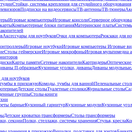
студии
Стойки, системы крепления для студийного оборудования
елевизоров
Подписки на видеосервисы
ТВ-антенны
ТВ-тюнеры
Ак
теры
Игровые компьютеры
Игровые консоли
Серверное оборудов
карты
Компьютерные блоки питания
Материнские платы
Системы
накопителей
ов
Аксессуары для ноутбуков
Очки для компьютера
Рюкзаки для но
контроллеры
Игровые ноутбуки
Игровые компьютеры
Игровые ви
ие
Столы геймерские
Игровые микрофоны
Игровая мультимедиа 
ониторов
диски
Карты памяти
Сетевые накопители
Картридеры
Оптические
иваны П-образные
Кухонные уголки, диваны
Диваны модульные
 для ноутбуков
тумбы в прихожую
Комоды, тумбы для ванной
Пеленальные стол
ьютерные
Детские столы
Туалетные столики
Журнальные столы
Са
денные группы
Столы-книги
ухни
уреты барные
Кухонный гарнитур
Кухонные модули
Кухонные угол
ры
Детские кроватки-трансформеры
Столы-трансформеры
ки, секции
Полки, стеллажи, системы хранения
Стулья, кресла
Ко
емы хранения в прихожую
Вешалки, подставки для зонтов
Банкет