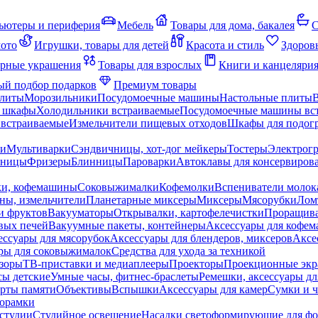
ьютеры и периферия
Мебель
Товары для дома, бакалея
С
мото
Игрушки, товары для детей
Красота и стиль
Здоров
рные украшения
Товары для взрослых
Книги и канцеляри
й подбор подарков
Премиум товары
плиты
Морозильники
Посудомоечные машины
Настольные плиты
 шкафы
Холодильники встраиваемые
Посудомоечные машины вс
встраиваемые
Измельчители пищевых отходов
Шкафы для подогр
чи
Мультиварки
Сэндвичницы, хот-дог мейкеры
Тостеры
Электрог
еницы
Фризеры
Блинницы
Пароварки
Автоклавы для консервиров
ки, кофемашины
Соковыжималки
Кофемолки
Вспениватели молок
ны, измельчители
Планетарные миксеры
Миксеры
Мясорубки
Лом
и фруктов
Вакууматоры
Открывалки, картофелечистки
Проращива
вых печей
Вакуумные пакеты, контейнеры
Аксессуары для кофе
ессуары для мясорубок
Аксессуары для блендеров, миксеров
Аксе
ры для соковыжималок
Средства для ухода за техникой
зоры
ТВ-приставки и медиаплееры
Проекторы
Проекционные эк
сы детские
Умные часы, фитнес-браслеты
Ремешки, аксессуары дл
рты памяти
Объективы
Вспышки
Аксессуары для камер
Сумки и ч
орамки
студии
Студийное освещение
Насадки светоформирующие для фо