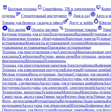
Бытовая техника
Смартфоны, ТВ и электроника
Комп
отделка
Строительный инструмент
Дом и сад
Авто и 
Товары для бизнеса, склада и офиса
Досуг и хобби
Ювели
Все акции
Оплата частями
Уцененные товары
Умны
Крупная техника для кухни
Холодильники
Вытяжки
Кухонные 
Встраиваемая техника, оборудование
Варочные панели
Духовые
встраиваемые
Комплекты встраиваемой техники
Морозильники 
упаковщики встраиваемые
Пароварки встраиваемые
Техника для приготовления еды
Аэрогрили
Микроволновые пе
кексницы
Хлебопечки
Ростеры, мини-печи
Йогуртницы, морож
фритюрницы
Яйцеварки
Попкорницы
Техника для приготовления напитков
Электрочайники
Кофевар
Техника для измельчения продуктов
Блендеры
Кухонные комбай
Мелкая техника
Весы кухонные, бытовые
Сушилки для овощей 
Аксессуары для кухонной техники
Аксессуары для микроволно
тостеров, сэндвичниц
Аксессуары для кухонных комбайнов
Акс
йогуртниц
Аксессуары для аэрогрилей, электрогрилей
Аксессуа
Телевизоры, мониторы
Телевизоры
Мониторы
Мониторы-телеви
Смарт-часы, аксессуары
Умные часы
Фитнес-браслеты
Умные ча
Фото, видеосъемка
Фотоаппараты
Видеокамеры
Экшн-камеры
Ка
видеокамер
Аксессуары для объективов
Штативы
Цифровые фот
Оборудование для фотостудии
Кольцевые лампы
Фоны для фото