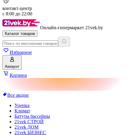
контакт-центр
с
8:00
до
22:00
Онлайн-гипермаркет 21vek.by
Каталог товаров
Избранное
Аккаунт
Корзина
Все акции
Уценка
Климат
Батуты бассейны
21vek СТРОЙ
21vek ДОМ
21vek БИЗНЕС