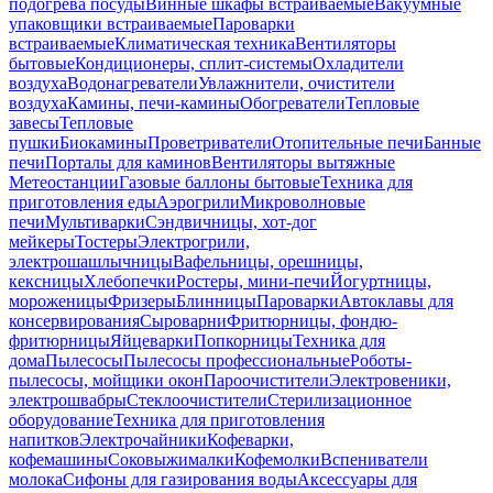
подогрева посуды
Винные шкафы встраиваемые
Вакуумные
упаковщики встраиваемые
Пароварки
встраиваемые
Климатическая техника
Вентиляторы
бытовые
Кондиционеры, сплит-системы
Охладители
воздуха
Водонагреватели
Увлажнители, очистители
воздуха
Камины, печи-камины
Обогреватели
Тепловые
завесы
Тепловые
пушки
Биокамины
Проветриватели
Отопительные печи
Банные
печи
Порталы для каминов
Вентиляторы вытяжные
Метеостанции
Газовые баллоны бытовые
Техника для
приготовления еды
Аэрогрили
Микроволновые
печи
Мультиварки
Сэндвичницы, хот-дог
мейкеры
Тостеры
Электрогрили,
электрошашлычницы
Вафельницы, орешницы,
кексницы
Хлебопечки
Ростеры, мини-печи
Йогуртницы,
мороженицы
Фризеры
Блинницы
Пароварки
Автоклавы для
консервирования
Сыроварни
Фритюрницы, фондю-
фритюрницы
Яйцеварки
Попкорницы
Техника для
дома
Пылесосы
Пылесосы профессиональные
Роботы-
пылесосы, мойщики окон
Пароочистители
Электровеники,
электрошвабры
Стеклоочистители
Стерилизационное
оборудование
Техника для приготовления
напитков
Электрочайники
Кофеварки,
кофемашины
Соковыжималки
Кофемолки
Вспениватели
молока
Сифоны для газирования воды
Аксессуары для