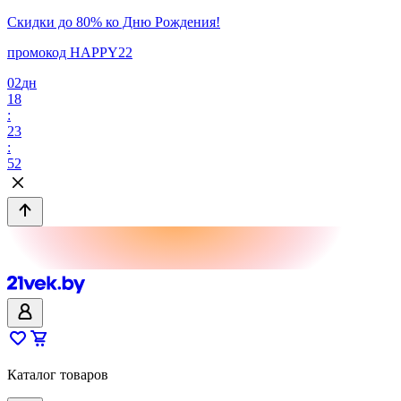
Скидки до 80% ко Дню Рождения!
промокод HAPPY22
02
дн
18
:
23
:
52
Каталог товаров