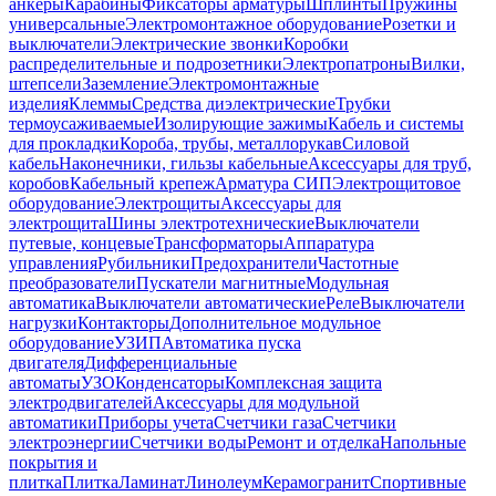
анкеры
Карабины
Фиксаторы арматуры
Шплинты
Пружины
универсальные
Электромонтажное оборудование
Розетки и
выключатели
Электрические звонки
Коробки
распределительные и подрозетники
Электропатроны
Вилки,
штепсели
Заземление
Электромонтажные
изделия
Клеммы
Средства диэлектрические
Трубки
термоусаживаемые
Изолирующие зажимы
Кабель и системы
для прокладки
Короба, трубы, металлорукав
Силовой
кабель
Наконечники, гильзы кабельные
Аксессуары для труб,
коробов
Кабельный крепеж
Арматура СИП
Электрощитовое
оборудование
Электрощиты
Аксессуары для
электрощита
Шины электротехнические
Выключатели
путевые, концевые
Трансформаторы
Аппаратура
управления
Рубильники
Предохранители
Частотные
преобразователи
Пускатели магнитные
Модульная
автоматика
Выключатели автоматические
Реле
Выключатели
нагрузки
Контакторы
Дополнительное модульное
оборудование
УЗИП
Автоматика пуска
двигателя
Дифференциальные
автоматы
УЗО
Конденсаторы
Комплексная защита
электродвигателей
Аксессуары для модульной
автоматики
Приборы учета
Счетчики газа
Счетчики
электроэнергии
Счетчики воды
Ремонт и отделка
Напольные
покрытия и
плитка
Плитка
Ламинат
Линолеум
Керамогранит
Спортивные