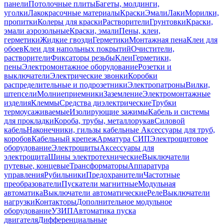
панели
Потолочные плиты
Багеты, молдинги,
уголки
Лакокрасочные материалы
Краски
Эмали
Лаки
Морилки,
пропитки
Колеры для краски
Растворители
Грунтовки
Краски,
эмали аэрозольные
Краски, эмали
Пены, клеи,
герметики
Жидкие гвозди
Герметики
Монтажная пена
Клеи для
обоев
Клеи для напольных покрытий
Очистители,
растворители
Фиксаторы резьбы
Клеи
Герметики,
пены
Электромонтажное оборудование
Розетки и
выключатели
Электрические звонки
Коробки
распределительные и подрозетники
Электропатроны
Вилки,
штепсели
Молниеприемники
Заземление
Электромонтажные
изделия
Клеммы
Средства диэлектрические
Трубки
термоусаживаемые
Изолирующие зажимы
Кабель и системы
для прокладки
Короба, трубы, металлорукав
Силовой
кабель
Наконечники, гильзы кабельные
Аксессуары для труб,
коробов
Кабельный крепеж
Арматура СИП
Электрощитовое
оборудование
Электрощиты
Аксессуары для
электрощита
Шины электротехнические
Выключатели
путевые, концевые
Трансформаторы
Аппаратура
управления
Рубильники
Предохранители
Частотные
преобразователи
Пускатели магнитные
Модульная
автоматика
Выключатели автоматические
Реле
Выключатели
нагрузки
Контакторы
Дополнительное модульное
оборудование
УЗИП
Автоматика пуска
двигателя
Дифференциальные