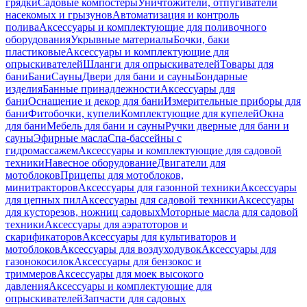
грядки
Садовые компостеры
Уничтожители, отпугиватели
насекомых и грызунов
Автоматизация и контроль
полива
Аксессуары и комплектующие для поливочного
оборудования
Укрывные материалы
Бочки, баки
пластиковые
Аксессуары и комплектующие для
опрыскивателей
Шланги для опрыскивателей
Товары для
бани
Бани
Сауны
Двери для бани и сауны
Бондарные
изделия
Банные принадлежности
Аксессуары для
бани
Оснащение и декор для бани
Измерительные приборы для
бани
Фитобочки, купели
Комплектующие для купелей
Окна
для бани
Мебель для бани и сауны
Ручки дверные для бани и
сауны
Эфирные масла
Спа-бассейны с
гидромассажем
Аксессуары и комплектующие для садовой
техники
Навесное оборудование
Двигатели для
мотоблоков
Прицепы для мотоблоков,
минитракторов
Аксессуары для газонной техники
Аксессуары
для цепных пил
Аксессуары для садовой техники
Аксессуары
для кусторезов, ножниц садовых
Моторные масла для садовой
техники
Аксессуары для аэратоторов и
скарификаторов
Аксессуары для культиваторов и
мотоблоков
Аксессуары для воздуходувок
Аксессуары для
газонокосилок
Аксессуары для бензокос и
триммеров
Аксессуары для моек высокого
давления
Аксессуары и комплектующие для
опрыскивателей
Запчасти для садовых