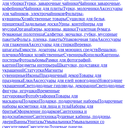
для уборки
Турки, заварочные чайники
Чайники заварочные,
кофейники
Чайники для плиты
Турки, молочники
Аксессуары
для чайников, электрочайников
Фильтры-
кувшины
Хозяйственные товары
Сушилки для белья,
прищепки
Гладильные доски
Урны, контейнеры для
мусора
Органайзеры, корзины, ящики
Туалетная бумага,
бумажные полотенца
Салфетки, мочалки, губки, мусорные
пакеты
Фольга, пленка, пакеты
Упаковочная тара
Аксессуары
для глажения
Аксессуары для стирки
Веревки,
шпагаты
Емкости, дозаторы для моющих средств
Вешалки-
плечики
Мешки хозяйственные
Сувениры
Копилки
Картины,
постеры
Фотоальбомы
Рамки для фотографий,
картин
Предметы интерьера
Шкатулки, подставки для
украшений
Статуэтки
Магниты
сувенирные
Иконы
Праздничный декор
Товары для
праздника
Елки
Аксессуары для елей новогодних
Новогодние
украшения
Светодиодные гирлянды, декорации
Светодиодные
фигуры, игрушки
Временные
татуировки
Фотобутафория
Товары для
маскарада
Подарки
Подарки, подарочные наборы
Подарочные
наборы косметики для лица и тела
Наборы для
бритья
Оформление подарков
Сантехника и
водоснабжение
Сантехника
Душевые кабины, поддоны,
двери
Ванны
Унитазы
Умывальники
Умывальники со
смесителями
Смесители
Душевые панели,