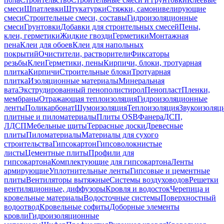
смеси
Шпатлевки
Штукатурки
Стяжки, самонивелирующие
смеси
Строительные смеси, составы
Гидроизоляционные
смеси
Грунтовки
Добавки для строительных смесей
Пены,
клеи, герметики
Жидкие гвозди
Герметики
Монтажная
пена
Клеи для обоев
Клеи для напольных
покрытий
Очистители, растворители
Фиксаторы
резьбы
Клеи
Герметики, пены
Кирпичи, блоки, тротуарная
плитка
Кирпичи
Строительные блоки
Тротуарная
плитка
Изоляционные материалы
Минеральная
вата
Экструдированный пенополистирол
Пенопласт
Пленки,
мембраны
Отражающая теплоизоляция
Гидроизоляционные
ленты
Поликарбонат
Шумоизоляция
Теплоизоляция
Звукоизоляц
плитные и пиломатериалы
Плиты OSB
Фанера
ДСП,
ЛДСП
Мебельные щиты
Террасные доски
Древесные
плиты
Пиломатериалы
Материалы для сухого
строительства
Гипсокартон
Гипсоволокнистые
листы
Цементные плиты
Профили для
гипсокартона
Комплектующие для гипсокартона
Ленты
армирующие
Уплотнительные ленты
Гипсовые и цементные
плиты
Вентиляторы вытяжные
Системы воздуховодов
Решетки
вентиляционные, диффузоры
Кровля и водосток
Черепица и
кровельные материалы
Водосточные системы
Поверхностный
водоотвод
Кровельные софиты
Доборные элементы
кровли
Гидроизоляционные