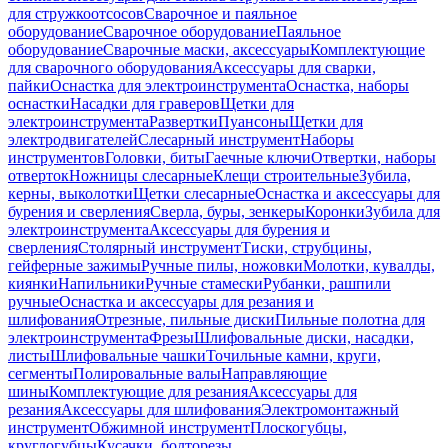
для стружкоотсосов
Сварочное и паяльное
оборудование
Сварочное оборудование
Паяльное
оборудование
Сварочные маски, аксессуары
Комплектующие
для сварочного оборудования
Аксессуары для сварки,
пайки
Оснастка для электроинструмента
Оснастка, наборы
оснастки
Насадки для граверов
Щетки для
электроинструмента
Развертки
Пуансоны
Щетки для
электродвигателей
Слесарный инструмент
Наборы
инструментов
Головки, биты
Гаечные ключи
Отвертки, наборы
отверток
Ножницы слесарные
Клещи строительные
Зубила,
керны, выколотки
Щетки слесарные
Оснастка и аксессуары для
бурения и сверления
Сверла, буры, зенкеры
Коронки
Зубила для
электроинструмента
Аксессуары для бурения и
сверления
Столярный инструмент
Тиски, струбцины,
гейферные зажимы
Ручные пилы, ножовки
Молотки, кувалды,
киянки
Напильники
Ручные стамески
Рубанки, рашпили
ручные
Оснастка и аксессуары для резания и
шлифования
Отрезные, пильные диски
Пильные полотна для
электроинструмента
Фрезы
Шлифовальные диски, насадки,
листы
Шлифовальные чашки
Точильные камни, круги,
сегменты
Полировальные валы
Направляющие
шины
Комплектующие для резания
Аксессуары для
резания
Аксессуары для шлифования
Электромонтажный
инструмент
Обжимной инструмент
Плоскогубцы,
круглогубцы
Кусачки, болторезы,