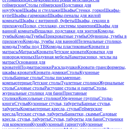
геймерские
Столы геймерские
Подставки для
ноутбуков
Шкафы и стеллажи
Шкафы
Стенки, горки
Шкафы-
купе
Шкафы-гармошки
Шкафы-пеналы для жилой
комнаты
Шкафы с витриной, буфеты
Шкафы, секции в
прихожую
Полки, стеллажи, системы хранения
Шкафы для
ванной комнаты
Вешалки, подставки для зонтов
Комоды,
тумбы
Комоды
Тумбы
Прикроватные тумбы
Обувницы, тумбы в
прихожую
Комоды, тумбы для ванной
Пеленальные столики,
комоды
Тумбы под ТВ
Комоды пластиковые
Кровати и
матрасы
Матрасы
Кровати
Детские кровати
Кроватки для
новорожденных
Надувная мебель
Наматрасники, чехлы на
матрас
Основания для
кроватей
Подматрасники
Раскладушки
Кровати-трансформеры,
шкафы-кровати
Кровати-домики
Столы
Кухонные
столы
Барные столы
Столы письменные,
компьютерные
Детские столы
Туалетные столики
Журнальные
столы
Садовые столы
Растущие столы и парты
Столы,
журнальные столики для бани
Приставные
столики
Консольные столики
Обеденные группы
Столы-
книги
Стулья
Кухонные стулья, табуреты
Барные стулья,
табуреты
Компьютерные кресла, стулья
Геймерские
кресла
Детские стулья, табуреты
Банкетки, скамьи
Садовые
кресла, стулья, табуреты
Стулья, табуреты для бани
Стульчики
для кормления
Кухня
Кухонный гарнитур
Кухонные