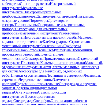
кабелерезы
Специнструменты
Измерительный
инструмент
Мерительные
инструменты
Электроизмерительные
приборы
Дальномеры
Дальномеры оптические
Нивелиры,
лазерные уровни
Пирометры
Детекторы и
тестеры
Толщиномеры
Специальные измерительные
приборы
Аксессуары для измерительных
приборов
Разметочный инструмент
Разметочные
инструменты
Инструменты для нарезки резьбы
Маркеры,
карандаши строительные
Клейма ударные
Строительно-
монтажный инструмент
Заклепочники
Труборезы,
трубогибы
Ножи строительные
Мультитулы
Пробойники,
просекатели отверстий
Ломы
Степлеры
механические
Стеклорезы
Прикаточные валики
Отделочный
инструмент
Плиткорезы
Кельмы, шпатели, гладилки
Малярный,
отделочный инструмент
Скотч, ленты малярные
Диспенсеры
для скотча
Аксессуары для малярных, отделочных
работ
Пленки строительные
Лестницы и стремянки
Лестницы,
стремянки
Чердачные лестницы
Элементы
лестниц
Подъемники строительные
Спецодежда и средства
защиты
Средства индивидуальной
защиты
Огнетушители
Сумки, пояса для
инструментов
Производственная
одежда
Спецодежда
Спецобувь
Организация рабочего
пространства
Фонари, прожекторы
Кейсы, ящики для