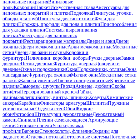
напольные покрытия
Виниловые
полы
Ковролин
Паркет
Искусственная трава
Аксессуары для
напольных покрытий и плитки
Подложка
Плинтусы, уголки,
обводы для труб
Плинтусы для сантехники
Фуги для
плитки
Порожки, профили для пола и плитки
Приспособления
для укладки плитки
Системы выравнивания
плитки
Аксессуары для напольных
покрытий
Реставрационные материалы
Двери и арки
Двери
входные
Двери межкомнатные
Арки межкомнатные
Москитные
сетки
Двери для бани и сауны
Коробки и
фурнитура
Наличники, коробки, доборы
Ручки дверные
Замки
дверные
Петли дверные
Фурнитура дверная
Доводчики
дверные
Окна и подоконники
Окна
Подоконники, отливы
Окна
мансардные
Фурнитура оконная
Мягкие окна
Москитные сетки
на окна
Жалюзи уличные
Пленки солнцезащитные
Крепежные
изделия
Саморезы, шурупы
Гвозди
Анкеры, дюбели
Скобы,
штифты
Перфорированный крепеж
Гайки,
шайбы
Заклепки
Болты, винты, шпильки
Хомуты
Химические
анкеры
Карабины
Фиксаторы арматуры
Шплинты
Пружины
универсальные
Отделка стен
Обои
Жидкие
обои
Фотообои
Штукатурки декоративные
Декоративный
камень
Скинали
Пленки самоклеящиеся
Армирующие
сетки
Стеновые панели
Уголки, маяки,
профили
Вагонка
Стеклохолсты, флизелин
Экраны для
радиаторов
Отделка потолка
Потолочные системы
Потолочные