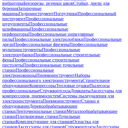
вибраторы
Бензорезы, резчики швов
Стойки, дрели для
бурения
Затирочные
машины
Гидроинструмент
Погрузчики
Профессиональный
инструмент
Профессиональные
шуруповерты
Профессиональные
шлифмашины
Профессиональные
перфораторы
Профессиональные циркулярные
пилы
Профессиональные электролобзики
Профессиональные
дрели
Профессиональные фрезеры
Профессиональные
мультиинструменты
Профессиональные
электрорубанки
Профессиональные строительные
фены
Профессиональные строительные
пистолеты
Профессиональные точильные
станки
Профессиональные
электроножницы
Пневмоинструмент
Наборы
профессионального электроинструмента
Строительное
оборудование
Компрессоры
Тепловые пушки
Пылесосы
профессиональные
Стружкоотсосы
Домкраты
Аксессуары для
компрессоров, пневмосистем
Системы пылеудаления для
электроинструмента
Пневмоинструмент
Станки и
оборудование
Деревообрабатывающие
станки
Ленточнопильные станки
Металлообрабатывающие
станки
Плиткорезные станки
Точильные
станки
Комплектующие для станков
Оснастка для
станков
Аксессуары для станков
Стружкоотсосы
Аксессуары