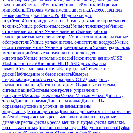
наушники
Кресла геймерские
Столы геймерские
Игровые
микрофоны
Игровая мультимедиа акустика
Аксессуары для
геймеров
Фигурки Funko Pop
Подставки для
ноутбуков
Светодиодные ленты
Лампы для мониторов
Умная
техника
Умные роботы-пылесосы
Умные телевизоры
Умные
стиральные машины
Умные чайники
Умные роботы
кулинарные
Умные вентиляторы
Умные кондиционеры
Умные
обогреватели
Умные увлажнители, очистители воздуха
Умные
отопительные котлы
Умные проветриватели
Умные радиочасы,
метеостанции
Умные кормушки и поилки для
животных
Умные напольные весы
Накопители данных
USB
Flash накопители
Внешние HDD, SSD диски
Карты
памяти
Сетевые накопители
Картридеры
Оптические
диски
Наблюдение и безопасность
Камеры
видеонаблюдения
Аксессуары для CCTV
Домофоны,
вызывные панели
Датчики для дома
Охранные системы,
сигнализации
Системы контроля и управления
доступом
Металлодетекторы
Мебель
Мягкая мебель
Диваны,
тахты
Диваны прямые
Диваны угловые
Диваны П-
образные
Кухонные уголки, диваны
Диваны
модульные
Детские диваны
Диваны садовые
Комплекты мягкой
мебели
Бескаркасные кресла-мешки и диваны
Надувные
диваны
Кресла
Кресла
Кресла-мешки и пуфы
Кресла-качалки,
кресла-маятники
Детские кресла, пуфы
Надувные кресла
Пуфы,
оттоманки
Кресла-кровати
Игровая мебель
Кресла