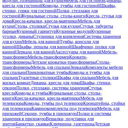
модули
Столешницы для кухни
Мебель для гостиной
Диваны,
кресла для гостиной
Комоды, тумбы для гостиной
Шкафы,
стенки, горки для гостиной
Полки, стеллажи для
гостиной
Журнальные столы, столы-книги
Кресла, стулья для
дома
Кресла-качалки, кресла-маятники
Мебель для
кухни
Столы, столики
Стулья для кухни
Стулья, табуреты
барные
Кухонный гарнитур
Кухонные модули
Кухонные
уголки, диваны
Стульчики для кормления
Системы хранения
для кухни
Мебель для ванной
Тумбы, консоли для
ванной
Шкафы, пеналы для ванной
Шкафчики, полки для
ванной
Зеркала для ванной
Аксессуары для ванной
Мебель-
трансформер
Мебель-трансформер
Кровати-
трансформеры
Детские кроватки-трансформеры
Столы-
трансформеры
Мебель для спальни
Зеркала
Комплекты мебели
для спальни
Прикроватные тумбы
Комоды и тумбы для
спальни
Туалетные столики
Шкафы для спальни
Мебель для
жилых комнат
Диваны, кресла для дома
Шкафы, стенки,
секции
Полки, стеллажи, системы хранения
Стулья,
кресла
Комоды и тумбы
Журнальные столы, столы-
книги
Кресла-качалки, кресла-маятники
Мебель для
телевизора
Комоды, тумбы под телевизор
Кронштейны, стойки
для телевизора
Каминокомплекты под телевизор
Мебель для
прихожей
Секции, тумбы в прихожую
Полки и системы
хранения в прихожую
Вешалки, подставки для
зонтов
Банкетки, скамьи
Ключницы, газетницы
Детская