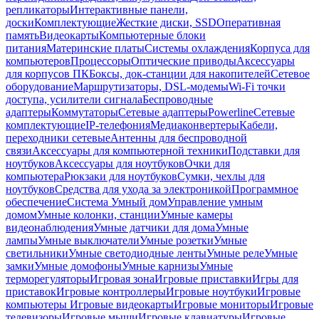
репликаторы
Интерактивные панели,
доски
Комплектующие
Жесткие диски, SSD
Оперативная
память
Видеокарты
Компьютерные блоки
питания
Материнские платы
Системы охлаждения
Корпуса для
компьютеров
Процессоры
Оптические приводы
Аксессуары
для корпусов ПК
Боксы, док-станции для накопителей
Сетевое
оборудование
Маршрутизаторы, DSL-модемы
Wi-Fi точки
доступа, усилители сигнала
Беспроводные
адаптеры
Коммутаторы
Сетевые адаптеры
Powerline
Сетевые
комплектующие
IP-телефония
Медиаконвертеры
Кабели,
переходники сетевые
Антенны для беспроводной
связи
Аксессуары для компьютерной техники
Подставки для
ноутбуков
Аксессуары для ноутбуков
Очки для
компьютера
Рюкзаки для ноутбуков
Сумки, чехлы для
ноутбуков
Средства для ухода за электроникой
Программное
обеспечение
Система Умный дом
Управление умным
домом
Умные колонки, станции
Умные камеры
видеонаблюдения
Умные датчики для дома
Умные
лампы
Умные выключатели
Умные розетки
Умные
светильники
Умные светодиодные ленты
Умные реле
Умные
замки
Умные домофоны
Умные карнизы
Умные
терморегуляторы
Игровая зона
Игровые приставки
Игры для
приставок
Игровые контроллеры
Игровые ноутбуки
Игровые
компьютеры
Игровые видеокарты
Игровые мониторы
Игровые
телевизоры
Игровые мыши
Игровые клавиатуры
Игровые