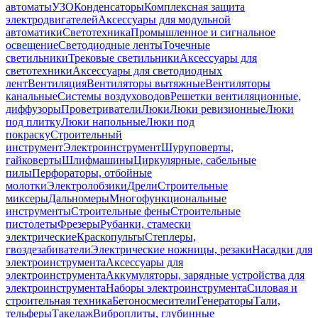
автоматы
УЗО
Конденсаторы
Комплексная защита
электродвигателей
Аксессуары для модульной
автоматики
Светотехника
Промышленное и сигнальное
освещение
Светодиодные ленты
Точечные
светильники
Трековые светильники
Аксессуары для
светотехники
Аксессуары для светодиодных
лент
Вентиляция
Вентиляторы вытяжные
Вентиляторы
канальные
Системы воздуховодов
Решетки вентиляционные,
диффузоры
Проветриватели
Люки
Люки ревизионные
Люки
под плитку
Люки напольные
Люки под
покраску
Строительный
инструмент
Электроинструмент
Шуруповерты,
гайковерты
Шлифмашины
Циркулярные, сабельные
пилы
Перфораторы, отбойные
молотки
Электролобзики
Дрели
Строительные
миксеры
Дальномеры
Многофункциональные
инструменты
Строительные фены
Строительные
пистолеты
Фрезеры
Рубанки, стамески
электрические
Краскопульты
Степлеры,
гвоздезабиватели
Электрические ножницы, резаки
Насадки для
электроинструмента
Аксессуары для
электроинструмента
Аккумуляторы, зарядные устройства для
электроинструмента
Наборы электроинструмента
Силовая и
строительная техника
Бетоносмесители
Генераторы
Тали,
тельферы
Такелаж
Виброплиты, глубинные