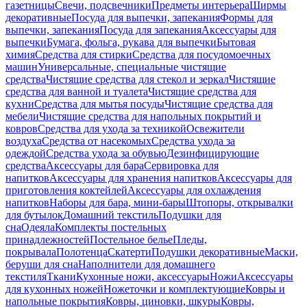
газетницы
Свечи, подсвечники
Предметы интерьера
Ширмы
декоративные
Посуда для выпечки, запекания
Формы для
выпечки, запекания
Посуда для запекания
Аксессуары для
выпечки
Бумага, фольга, рукава для выпечки
Бытовая
химия
Средства для стирки
Средства для посудомоечных
машин
Универсальные, специальные чистящие
средства
Чистящие средства для стекол и зеркал
Чистящие
средства для ванной и туалета
Чистящие средства для
кухни
Средства для мытья посуды
Чистящие средства для
мебели
Чистящие средства для напольных покрытий и
ковров
Средства для ухода за техникой
Освежители
воздуха
Средства от насекомых
Средства ухода за
одеждой
Средства ухода за обувью
Дезинфицирующие
средства
Аксессуары для бара
Сервировка для
напитков
Аксессуары для хранения напитков
Аксессуары для
приготовления коктейлей
Аксессуары для охлаждения
напитков
Наборы для бара, мини-бары
Штопоры, открывалки
для бутылок
Домашний текстиль
Подушки для
сна
Одеяла
Комплекты постельных
принадлежностей
Постельное белье
Пледы,
покрывала
Полотенца
Скатерти
Подушки декоративные
Маски,
беруши для сна
Наполнители для домашнего
текстиля
Ткани
Кухонные ножи, аксессуары
Ножи
Аксессуары
для кухонных ножей
Ножеточки и комплектующие
Ковры и
напольные покрытия
Ковры, циновки, шкуры
Ковры,