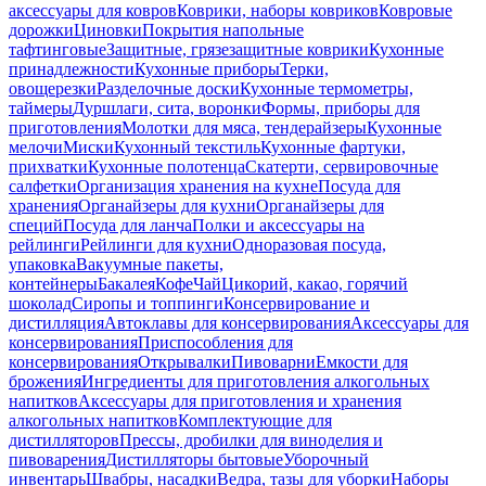
аксессуары для ковров
Коврики, наборы ковриков
Ковровые
дорожки
Циновки
Покрытия напольные
тафтинговые
Защитные, грязезащитные коврики
Кухонные
принадлежности
Кухонные приборы
Терки,
овощерезки
Разделочные доски
Кухонные термометры,
таймеры
Дуршлаги, сита, воронки
Формы, приборы для
приготовления
Молотки для мяса, тендерайзеры
Кухонные
мелочи
Миски
Кухонный текстиль
Кухонные фартуки,
прихватки
Кухонные полотенца
Скатерти, сервировочные
салфетки
Организация хранения на кухне
Посуда для
хранения
Органайзеры для кухни
Органайзеры для
специй
Посуда для ланча
Полки и аксессуары на
рейлинги
Рейлинги для кухни
Одноразовая посуда,
упаковка
Вакуумные пакеты,
контейнеры
Бакалея
Кофе
Чай
Цикорий, какао, горячий
шоколад
Сиропы и топпинги
Консервирование и
дистилляция
Автоклавы для консервирования
Аксессуары для
консервирования
Приспособления для
консервирования
Открывалки
Пивоварни
Емкости для
брожения
Ингредиенты для приготовления алкогольных
напитков
Аксессуары для приготовления и хранения
алкогольных напитков
Комплектующие для
дистилляторов
Прессы, дробилки для виноделия и
пивоварения
Дистилляторы бытовые
Уборочный
инвентарь
Швабры, насадки
Ведра, тазы для уборки
Наборы