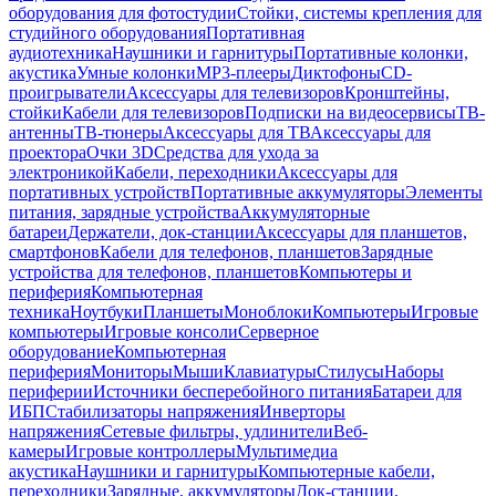
оборудования для фотостудии
Стойки, системы крепления для
студийного оборудования
Портативная
аудиотехника
Наушники и гарнитуры
Портативные колонки,
акустика
Умные колонки
MP3-плееры
Диктофоны
CD-
проигрыватели
Аксессуары для телевизоров
Кронштейны,
стойки
Кабели для телевизоров
Подписки на видеосервисы
ТВ-
антенны
ТВ-тюнеры
Аксессуары для ТВ
Аксессуары для
проектора
Очки 3D
Средства для ухода за
электроникой
Кабели, переходники
Аксессуары для
портативных устройств
Портативные аккумуляторы
Элементы
питания, зарядные устройства
Аккумуляторные
батареи
Держатели, док-станции
Аксессуары для планшетов,
смартфонов
Кабели для телефонов, планшетов
Зарядные
устройства для телефонов, планшетов
Компьютеры и
периферия
Компьютерная
техника
Ноутбуки
Планшеты
Моноблоки
Компьютеры
Игровые
компьютеры
Игровые консоли
Серверное
оборудование
Компьютерная
периферия
Мониторы
Мыши
Клавиатуры
Стилусы
Наборы
периферии
Источники бесперебойного питания
Батареи для
ИБП
Стабилизаторы напряжения
Инверторы
напряжения
Сетевые фильтры, удлинители
Веб-
камеры
Игровые контроллеры
Мультимедиа
акустика
Наушники и гарнитуры
Компьютерные кабели,
переходники
Зарядные, аккумуляторы
Док-станции,