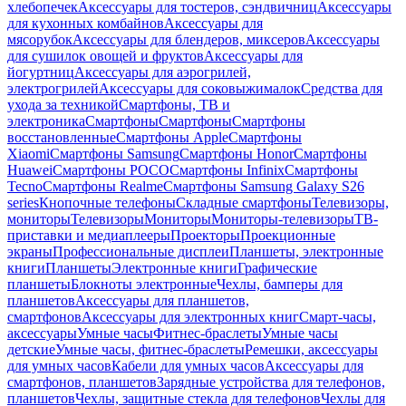
хлебопечек
Аксессуары для тостеров, сэндвичниц
Аксессуары
для кухонных комбайнов
Аксессуары для
мясорубок
Аксессуары для блендеров, миксеров
Аксессуары
для сушилок овощей и фруктов
Аксессуары для
йогуртниц
Аксессуары для аэрогрилей,
электрогрилей
Аксессуары для соковыжималок
Средства для
ухода за техникой
Смартфоны, ТВ и
электроника
Смартфоны
Смартфоны
Смартфоны
восстановленные
Смартфоны Apple
Смартфоны
Xiaomi
Смартфоны Samsung
Смартфоны Honor
Смартфоны
Huawei
Смартфоны POCO
Смартфоны Infinix
Смартфоны
Tecno
Смартфоны Realme
Смартфоны Samsung Galaxy S26
series
Кнопочные телефоны
Складные смартфоны
Телевизоры,
мониторы
Телевизоры
Мониторы
Мониторы-телевизоры
ТВ-
приставки и медиаплееры
Проекторы
Проекционные
экраны
Профессиональные дисплеи
Планшеты, электронные
книги
Планшеты
Электронные книги
Графические
планшеты
Блокноты электронные
Чехлы, бамперы для
планшетов
Аксессуары для планшетов,
смартфонов
Аксессуары для электронных книг
Смарт-часы,
аксессуары
Умные часы
Фитнес-браслеты
Умные часы
детские
Умные часы, фитнес-браслеты
Ремешки, аксессуары
для умных часов
Кабели для умных часов
Аксессуары для
смартфонов, планшетов
Зарядные устройства для телефонов,
планшетов
Чехлы, защитные стекла для телефонов
Чехлы для