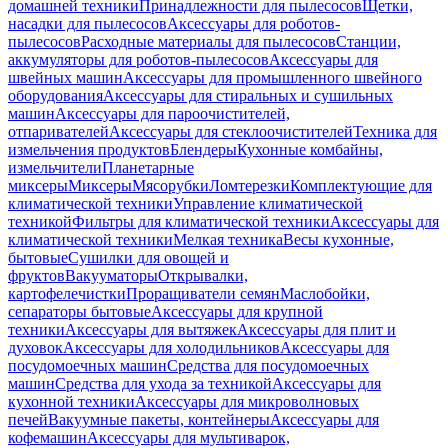
домашней техники
Принадлежности для пылесосов
Щетки,
насадки для пылесосов
Аксессуары для роботов-
пылесосов
Расходные материалы для пылесосов
Станции,
аккумуляторы для роботов-пылесосов
Аксессуары для
швейных машин
Аксессуары для промышленного швейного
оборудования
Аксессуары для стиральных и сушильных
машин
Аксессуары для пароочистителей,
отпаривателей
Аксессуары для стеклоочистителей
Техника для
измельчения продуктов
Блендеры
Кухонные комбайны,
измельчители
Планетарные
миксеры
Миксеры
Мясорубки
Ломтерезки
Комплектующие для
климатической техники
Управление климатической
техникой
Фильтры для климатической техники
Аксессуары для
климатической техники
Мелкая техника
Весы кухонные,
бытовые
Сушилки для овощей и
фруктов
Вакууматоры
Открывалки,
картофелечистки
Проращиватели семян
Маслобойки,
сепараторы бытовые
Аксессуары для крупной
техники
Аксессуары для вытяжек
Аксессуары для плит и
духовок
Аксессуары для холодильников
Аксессуары для
посудомоечных машин
Средства для посудомоечных
машин
Средства для ухода за техникой
Аксессуары для
кухонной техники
Аксессуары для микроволновых
печей
Вакуумные пакеты, контейнеры
Аксессуары для
кофемашин
Аксессуары для мультиварок,