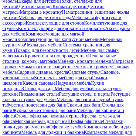
мебель
Шкафы для детской
Полки, стеллажи для
детской
Детские комоды
Кровати детские
Детские
матрасы
Матрасы в кроватку
Наматрасники, защитные чехлы
детские
Мебель для детского сада
Мебельная фурнитура и
аксессуары
Комплектующие для столов
Комплектующие для
стульев
Комплектующие для кроватей и кроваток
Аксессуары
для мебели
Комплектующие для мягкой
мебели
Комплектующие для корпусной мебели
Мебельная
фурнитура
Чехлы для мебели
Системы хранения для
кухни
Товары для безопасности детей
Мебель для самых
маленьких
Кроватки для новорожденных
Пеленальные
столики, комоды, матрасы
Манежи, кровати-манежи
Матрасы в
кроватку
Наматрасники, защитные чехлы в кроватку
Садовая
мебель
Садовые диваны, кресла
Садовые стулья
Садовые,
уличные столы
Комплекты мебели для сада
Гамаки,
шезлонги
Качели садовые
Надувная мебель
Кухни
походные
Столы для сада
Мебель для учебы
Столы, стулья
детские
Письменные столы
Растущие столы и парты
Растущие
кресла и стулья для учебы
Мебель для бани и сауны
Стулья,
табуретки, подставки для бани
Скамьи для бани
Столы для
бани
Журнальные столики для бани
Мебель для кабинета и
офиса
Столы офисные, компьютерные
Кресла, стулья для
офиса
Мягкая мебель для офиса
Шкафы офисные
Стеллажи,
полки для документов
Офисные тумбы
Комплекты мебели для
кабинета
Мебель для лоджии и балкона
Комплекты мебели для