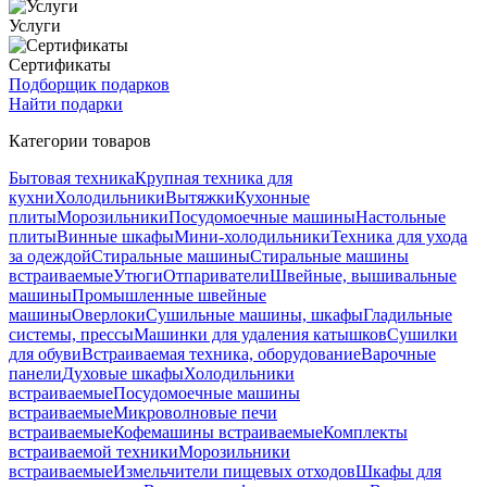
Услуги
Сертификаты
Подборщик подарков
Найти подарки
Категории товаров
Бытовая техника
Крупная техника для
кухни
Холодильники
Вытяжки
Кухонные
плиты
Морозильники
Посудомоечные машины
Настольные
плиты
Винные шкафы
Мини-холодильники
Техника для ухода
за одеждой
Стиральные машины
Стиральные машины
встраиваемые
Утюги
Отпариватели
Швейные, вышивальные
машины
Промышленные швейные
машины
Оверлоки
Сушильные машины, шкафы
Гладильные
системы, прессы
Машинки для удаления катышков
Сушилки
для обуви
Встраиваемая техника, оборудование
Варочные
панели
Духовые шкафы
Холодильники
встраиваемые
Посудомоечные машины
встраиваемые
Микроволновые печи
встраиваемые
Кофемашины встраиваемые
Комплекты
встраиваемой техники
Морозильники
встраиваемые
Измельчители пищевых отходов
Шкафы для