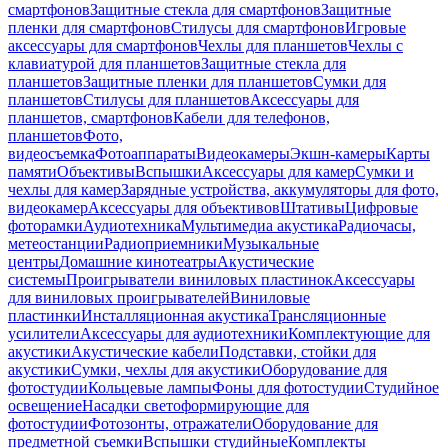
смартфонов
Защитные стекла для смартфонов
Защитные
пленки для смартфонов
Стилусы для смартфонов
Игровые
аксессуары для смартфонов
Чехлы для планшетов
Чехлы с
клавиатурой для планшетов
Защитные стекла для
планшетов
Защитные пленки для планшетов
Сумки для
планшетов
Стилусы для планшетов
Аксессуары для
планшетов, смартфонов
Кабели для телефонов,
планшетов
Фото,
видеосъемка
Фотоаппараты
Видеокамеры
Экшн-камеры
Карты
памяти
Объективы
Вспышки
Аксессуары для камер
Сумки и
чехлы для камер
Зарядные устройства, аккумуляторы для фото,
видеокамер
Аксессуары для объективов
Штативы
Цифровые
фоторамки
Аудиотехника
Мультимедиа акустика
Радиочасы,
метеостанции
Радиоприемники
Музыкальные
центры
Домашние кинотеатры
Акустические
системы
Проигрыватели виниловых пластинок
Аксессуары
для виниловых проигрывателей
Виниловые
пластинки
Инсталляционная акустика
Трансляционные
усилители
Аксессуары для аудиотехники
Комплектующие для
акустики
Акустические кабели
Подставки, стойки для
акустики
Сумки, чехлы для акустики
Оборудование для
фотостудии
Кольцевые лампы
Фоны для фотостудии
Студийное
освещение
Насадки светоформирующие для
фотостудии
Фотозонты, отражатели
Оборудование для
предметной съемки
Вспышки студийные
Комплекты