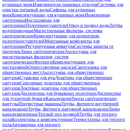
кухонных моек
Измельчители пищевых отходов
Системы для
очистки питьевой воды
Сифоны для кухонных
моек
Комплектующие для кухонных моек
Инженерная
сантехника
Инсталляции для
сантехники
Полотенцесушители
Отвод и подвод воды
Трубы
водопроводные
Магистральные фильтры, системы
сантехнические
Комплектующие для радиаторов,
полотенцесушителей
Монтажные комплекты для
сантехники
Регулирующая арматура
Системы защиты от
протечек
Люки сантехнические
Аксессуары для
магистральных фильтров, систем
сантехнических
Фитинги
Комплектующие для
инсталляций
Опрессовочные насосы
Сантехника для
общественных мест
Аксессуары для общественных
санузлов
Сушилки для рук
Дозаторы для общественных
санузлов
Сенсорные дозаторы для общественных
санузлов
Локтевые дозаторы для общественных
санузлов
Диспенсеры для бумажных полотенец
Диспенсеры
для туалетной бумаги
Канализация
Тросы сантехнические,
вантузы
Прочистные машины
Трубы, фитинги внутренней
канализации
Трубы, фитинги наружной канализации
Люки
канализационные
Теплый пол водяной
Трубы для теплого
пола
Коллекторы и комплектующие
Термостатика для теплого
пола
Автоматика для теплого
пола
Строительство
Строительные смеси и грунтовки
Клеевые