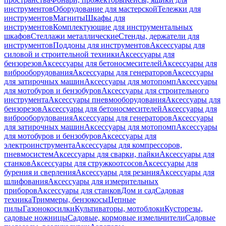
инструментов
Оборудование для мастерской
Тележки для
инструментов
Магниты
Шкафы для
инструментов
Комплектующие для инструментальных
шкафов
Стеллажи металлические
Стенды, держатели для
инструментов
Поддоны для инструментов
Аксессуары для
силовой и строительной техники
Аксессуары для
бензорезов
Аксессуары для бетоносмесителей
Аксессуары для
виброоборудования
Аксессуары для генераторов
Аксессуары
для затирочных машин
Аксессуары для мотопомп
Аксессуары
для мотобуров и бензобуров
Аксессуары для строительного
инструмента
Аксессуары пневмооборудования
Аксессуары для
бензорезов
Аксессуары для бетоносмесителей
Аксессуары для
виброоборудования
Аксессуары для генераторов
Аксессуары
для затирочных машин
Аксессуары для мотопомп
Аксессуары
для мотобуров и бензобуров
Аксессуары для
электроинструмента
Аксессуары для компрессоров,
пневмосистем
Аксессуары для сварки, пайки
Аксессуары для
станков
Аксессуары для стружкоотсосов
Аксессуары для
бурения и сверления
Аксессуары для резания
Аксессуары для
шлифования
Аксессуары для измерительных
приборов
Аксессуары для станков
Дом и сад
Садовая
техника
Триммеры, бензокосы
Цепные
пилы
Газонокосилки
Культиваторы, мотоблоки
Кусторезы,
садовые ножницы
Садовые, кормовые измельчители
Садовые