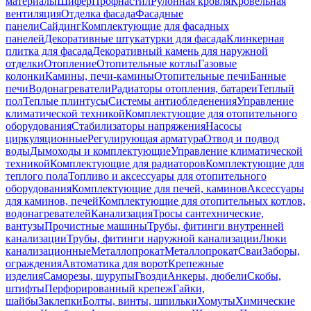
материалы
Шифер
Профнастил
Рулонная кровля
Кровельная
вентиляция
Отделка фасада
Фасадные
панели
Сайдинг
Комплектующие для фасадных
панелей
Декоративные штукатурки для фасада
Клинкерная
плитка для фасада
Декоративный камень для наружной
отделки
Отопление
Отопительные котлы
Газовые
колонки
Камины, печи-камины
Отопительные печи
Банные
печи
Водонагреватели
Радиаторы отопления, батареи
Теплый
пол
Теплые плинтусы
Системы антиобледенения
Управление
климатической техникой
Комплектующие для отопительного
оборудования
Стабилизаторы напряжения
Насосы
циркуляционные
Регулирующая арматура
Отвод и подвод
воды
Дымоходы и комплектующие
Управление климатической
техникой
Комплектующие для радиаторов
Комплектующие для
теплого пола
Топливо и аксессуары для отопительного
оборудования
Комплектующие для печей, каминов
Аксессуары
для каминов, печей
Комплектующие для отопительных котлов,
водонагревателей
Канализация
Тросы сантехнические,
вантузы
Прочистные машины
Трубы, фитинги внутренней
канализации
Трубы, фитинги наружной канализации
Люки
канализационные
Металлопрокат
Металлопрокат
Сваи
Заборы,
ограждения
Автоматика для ворот
Крепежные
изделия
Саморезы, шурупы
Гвозди
Анкеры, дюбели
Скобы,
штифты
Перфорированный крепеж
Гайки,
шайбы
Заклепки
Болты, винты, шпильки
Хомуты
Химические