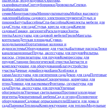
пылесосы, воздуходувки
Аэраторы,
скарификаторы
Снегоуборщики
Дровоколы
Сеялки,
разбрасыватели
семян
Минитракторы
Миникультиваторы
Мойки высокого
давления
Наборы садового электроинструмента
Отдых и
пикник
Батуты
Бассейны
Спа-бассейны
Комплекты мебели для
сада
Столы для сада
Стулья, кресла для сада
Качели
садовые
Гамаки, шезлонги
Раскладушки
Зонты,
тенты
Аксессуары для садовой мебели
Грили
Мангалы,
коптильни
Детская площадка
Сумки-
холодильники
Портативные колонки и
аудиосистемы
Оборудование для участка
Бытовые насосы
Люки
канализационные
Пруды, аксессуары для прудов
Фильтры,
насосы, стерилизаторы для прудов
Компрессоры для
прудов
Станции биологической очистки
Запчасти и
комплектующие для оборудования
Благоустройство
участка
Дачные дома
Беседки
Бани
Хозблоки и
сараи
Аксессуары для озеленения сада
Декор для сада
Почтовые
ящики, таблички
Козырьки
Скворечники, кормушки для
птиц
Домики для насекомых
Фонтаны, скульптуры для
сада
Пруды, аксессуары для прудов
Уличные
обогреватели
Уличные светильники
Противогололедные
реагенты
Декоративный щебень
Сад и огород
Поливочное
оборудование
Садовые опрыскиватели
Шланги для дома и
сада
Парники
Теплицы
Комплектующие для теплиц
Модульные