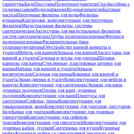
гарнитуры
Биде
Писсуары
Полотенцесушители
Спа-бассейны с
гидромассажем
Водоснабжение
Водонагреватели
Бытовые
насосы
Проточные фильтры для воды
Фильтры-
кувшины
Картриджи, комплектующие для проточных
фильтров
Магистральные фильтры, системы
сантехнические
Аксессуары для магистральных фильтров,
систем сантехнических
Трубы полипропиленовые
Фитинги
полипропиленовые
Расширительные баки,
гидроаккумуляторы
Обустройство ванной комнаты и
туалета
Мебель для ванной
Зеркала для ванной
Аксессуары для
ванной и туалета
Сиденья и чехлы для унитаза
Шторки,
карнизы для ванны
Стеклянные, пластиковые шторки для
ванны
Наборы для ванной и туалета
Зеркала
косметические
Сиденья для ванны
Коврики для ванной и
туалета
Экран-дверки в туалет
Комплектующие для мебели в
ванную
Комплектующие для сантехники
Экраны для ванн,
душевых поддонов
Опоры для ванн, душевых
поддонов
Комплектующие для ванн
Плинтусы для
сантехники
Сифоны, трапы
Комплектующие для
умывальников, моек
Комплектующие для унитазов, писсуаров,
биде
Бачки для унитазов
Комплектующие для душевых
гарнитуров
Комплектующие для сифонов,
трапов
Комплектующие для смесителей
Комплектующие для
душевых кабин, уголков
Сантехника для кухни
Кухонные
мойки
Кухонные мойки со смесителями
Смесители для