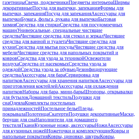
газетницы
Свечи, подсвечники
Предметы интерьера
Ширмы
декоративные
Посуда для выпечки, запекания
Формы для
выпечки, запекания
Посуда для запекания
Аксессуары для
выпечки
Бумага, фольга, рукава для выпечки
Бытовая
химия
Средства для стирки
Средства для посудомоечных
машин
Универсальные, специальные чистящие
средства
Чистящие средства для стекол и зеркал
Чистящие
средства для ванной и туалета
Чистящие средства для
кухни
Средства для мытья посуды
Чистящие средства для
мебели
Чистящие средства для напольных покрытий и
ковров
Средства для ухода за техникой
Освежители
воздуха
Средства от насекомых
Средства ухода за
одеждой
Средства ухода за обувью
Дезинфицирующие
средства
Аксессуары для бара
Сервировка для
напитков
Аксессуары для хранения напитков
Аксессуары для
приготовления коктейлей
Аксессуары для охлаждения
напитков
Наборы для бара, мини-бары
Штопоры, открывалки
для бутылок
Домашний текстиль
Подушки для
сна
Одеяла
Комплекты постельных
принадлежностей
Постельное белье
Пледы,
покрывала
Полотенца
Скатерти
Подушки декоративные
Маски,
беруши для сна
Наполнители для домашнего
текстиля
Ткани
Кухонные ножи, аксессуары
Ножи
Аксессуары
для кухонных ножей
Ножеточки и комплектующие
Ковры и
напольные покрытия
Ковры, циновки, шкуры
Ковры,