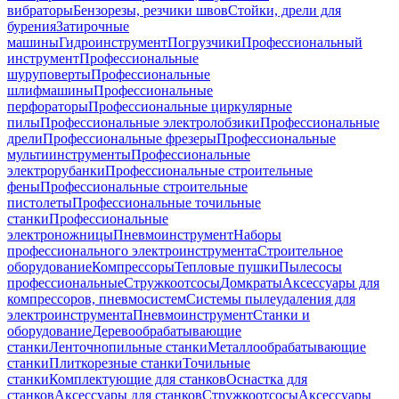
вибраторы
Бензорезы, резчики швов
Стойки, дрели для
бурения
Затирочные
машины
Гидроинструмент
Погрузчики
Профессиональный
инструмент
Профессиональные
шуруповерты
Профессиональные
шлифмашины
Профессиональные
перфораторы
Профессиональные циркулярные
пилы
Профессиональные электролобзики
Профессиональные
дрели
Профессиональные фрезеры
Профессиональные
мультиинструменты
Профессиональные
электрорубанки
Профессиональные строительные
фены
Профессиональные строительные
пистолеты
Профессиональные точильные
станки
Профессиональные
электроножницы
Пневмоинструмент
Наборы
профессионального электроинструмента
Строительное
оборудование
Компрессоры
Тепловые пушки
Пылесосы
профессиональные
Стружкоотсосы
Домкраты
Аксессуары для
компрессоров, пневмосистем
Системы пылеудаления для
электроинструмента
Пневмоинструмент
Станки и
оборудование
Деревообрабатывающие
станки
Ленточнопильные станки
Металлообрабатывающие
станки
Плиткорезные станки
Точильные
станки
Комплектующие для станков
Оснастка для
станков
Аксессуары для станков
Стружкоотсосы
Аксессуары