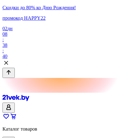
Скидки до 80% ко Дню Рождения!
промокод HAPPY22
02
дн
08
:
38
:
40
Каталог товаров