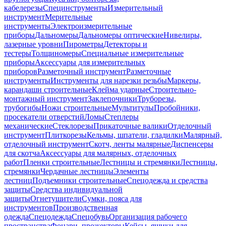
кабелерезы
Специнструменты
Измерительный
инструмент
Мерительные
инструменты
Электроизмерительные
приборы
Дальномеры
Дальномеры оптические
Нивелиры,
лазерные уровни
Пирометры
Детекторы и
тестеры
Толщиномеры
Специальные измерительные
приборы
Аксессуары для измерительных
приборов
Разметочный инструмент
Разметочные
инструменты
Инструменты для нарезки резьбы
Маркеры,
карандаши строительные
Клейма ударные
Строительно-
монтажный инструмент
Заклепочники
Труборезы,
трубогибы
Ножи строительные
Мультитулы
Пробойники,
просекатели отверстий
Ломы
Степлеры
механические
Стеклорезы
Прикаточные валики
Отделочный
инструмент
Плиткорезы
Кельмы, шпатели, гладилки
Малярный,
отделочный инструмент
Скотч, ленты малярные
Диспенсеры
для скотча
Аксессуары для малярных, отделочных
работ
Пленки строительные
Лестницы и стремянки
Лестницы,
стремянки
Чердачные лестницы
Элементы
лестниц
Подъемники строительные
Спецодежда и средства
защиты
Средства индивидуальной
защиты
Огнетушители
Сумки, пояса для
инструментов
Производственная
одежда
Спецодежда
Спецобувь
Организация рабочего
пространства
Фонари, прожекторы
Кейсы, ящики для