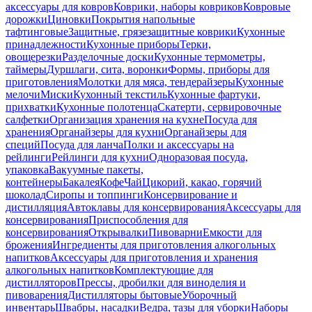
аксессуары для ковров
Коврики, наборы ковриков
Ковровые
дорожки
Циновки
Покрытия напольные
тафтинговые
Защитные, грязезащитные коврики
Кухонные
принадлежности
Кухонные приборы
Терки,
овощерезки
Разделочные доски
Кухонные термометры,
таймеры
Дуршлаги, сита, воронки
Формы, приборы для
приготовления
Молотки для мяса, тендерайзеры
Кухонные
мелочи
Миски
Кухонный текстиль
Кухонные фартуки,
прихватки
Кухонные полотенца
Скатерти, сервировочные
салфетки
Организация хранения на кухне
Посуда для
хранения
Органайзеры для кухни
Органайзеры для
специй
Посуда для ланча
Полки и аксессуары на
рейлинги
Рейлинги для кухни
Одноразовая посуда,
упаковка
Вакуумные пакеты,
контейнеры
Бакалея
Кофе
Чай
Цикорий, какао, горячий
шоколад
Сиропы и топпинги
Консервирование и
дистилляция
Автоклавы для консервирования
Аксессуары для
консервирования
Приспособления для
консервирования
Открывалки
Пивоварни
Емкости для
брожения
Ингредиенты для приготовления алкогольных
напитков
Аксессуары для приготовления и хранения
алкогольных напитков
Комплектующие для
дистилляторов
Прессы, дробилки для виноделия и
пивоварения
Дистилляторы бытовые
Уборочный
инвентарь
Швабры, насадки
Ведра, тазы для уборки
Наборы