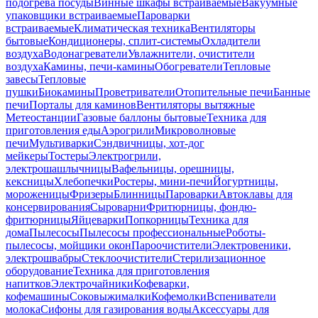
подогрева посуды
Винные шкафы встраиваемые
Вакуумные
упаковщики встраиваемые
Пароварки
встраиваемые
Климатическая техника
Вентиляторы
бытовые
Кондиционеры, сплит-системы
Охладители
воздуха
Водонагреватели
Увлажнители, очистители
воздуха
Камины, печи-камины
Обогреватели
Тепловые
завесы
Тепловые
пушки
Биокамины
Проветриватели
Отопительные печи
Банные
печи
Порталы для каминов
Вентиляторы вытяжные
Метеостанции
Газовые баллоны бытовые
Техника для
приготовления еды
Аэрогрили
Микроволновые
печи
Мультиварки
Сэндвичницы, хот-дог
мейкеры
Тостеры
Электрогрили,
электрошашлычницы
Вафельницы, орешницы,
кексницы
Хлебопечки
Ростеры, мини-печи
Йогуртницы,
мороженицы
Фризеры
Блинницы
Пароварки
Автоклавы для
консервирования
Сыроварни
Фритюрницы, фондю-
фритюрницы
Яйцеварки
Попкорницы
Техника для
дома
Пылесосы
Пылесосы профессиональные
Роботы-
пылесосы, мойщики окон
Пароочистители
Электровеники,
электрошвабры
Стеклоочистители
Стерилизационное
оборудование
Техника для приготовления
напитков
Электрочайники
Кофеварки,
кофемашины
Соковыжималки
Кофемолки
Вспениватели
молока
Сифоны для газирования воды
Аксессуары для