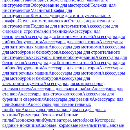
инструментов
Оборудование для мастерской
Тележки для
инструментов
Магниты
Шкафы для
инструментов
Комплектующие для инструментальных
шкафов
Стеллажи металлические
Стенды, держатели для
инструментов
Поддоны для инструментов
Аксессуары для
силовой и строительной техники
Аксессуары для
бензорезов
Аксессуары для бетоносмесителей
Аксессуары для
виброоборудования
Аксессуары для генераторов
Аксессуары
для затирочных машин
Аксессуары для мотопомп
Аксессуары
для мотобуров и бензобуров
Аксессуары для строительного
инструмента
Аксессуары пневмооборудования
Аксессуары для
бензорезов
Аксессуары для бетоносмесителей
Аксессуары для
виброоборудования
Аксессуары для генераторов
Аксессуары
для затирочных машин
Аксессуары для мотопомп
Аксессуары
для мотобуров и бензобуров
Аксессуары для
электроинструмента
Аксессуары для компрессоров,
пневмосистем
Аксессуары для сварки, пайки
Аксессуары для
станков
Аксессуары для стружкоотсосов
Аксессуары для
бурения и сверления
Аксессуары для резания
Аксессуары для
шлифования
Аксессуары для измерительных
приборов
Аксессуары для станков
Дом и сад
Садовая
техника
Триммеры, бензокосы
Цепные
пилы
Газонокосилки
Культиваторы, мотоблоки
Кусторезы,
садовые ножницы
Садовые, кормовые измельчители
Садовые