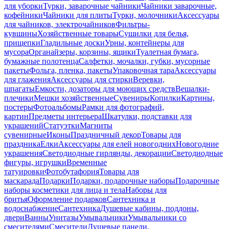
для уборки
Турки, заварочные чайники
Чайники заварочные,
кофейники
Чайники для плиты
Турки, молочники
Аксессуары
для чайников, электрочайников
Фильтры-
кувшины
Хозяйственные товары
Сушилки для белья,
прищепки
Гладильные доски
Урны, контейнеры для
мусора
Органайзеры, корзины, ящики
Туалетная бумага,
бумажные полотенца
Салфетки, мочалки, губки, мусорные
пакеты
Фольга, пленка, пакеты
Упаковочная тара
Аксессуары
для глажения
Аксессуары для стирки
Веревки,
шпагаты
Емкости, дозаторы для моющих средств
Вешалки-
плечики
Мешки хозяйственные
Сувениры
Копилки
Картины,
постеры
Фотоальбомы
Рамки для фотографий,
картин
Предметы интерьера
Шкатулки, подставки для
украшений
Статуэтки
Магниты
сувенирные
Иконы
Праздничный декор
Товары для
праздника
Елки
Аксессуары для елей новогодних
Новогодние
украшения
Светодиодные гирлянды, декорации
Светодиодные
фигуры, игрушки
Временные
татуировки
Фотобутафория
Товары для
маскарада
Подарки
Подарки, подарочные наборы
Подарочные
наборы косметики для лица и тела
Наборы для
бритья
Оформление подарков
Сантехника и
водоснабжение
Сантехника
Душевые кабины, поддоны,
двери
Ванны
Унитазы
Умывальники
Умывальники со
смесителями
Смесители
Душевые панели,