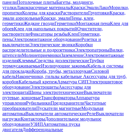
панели
Потолочные плиты
Багеты, молдинги,
уголки
Лакокрасочные материалы
Краски
Эмали
Лаки
Морилки,
пропитки
Колеры для краски
Растворители
Грунтовки
Краски,
эмали аэрозольные
Краски, эмали
Пены, клеи,
герметики
Жидкие гвозди
Герметики
Монтажная пена
Клеи для
обоев
Клеи для напольных покрытий
Очистители,
растворители
Фиксаторы резьбы
Клеи
Герметики,
пены
Электромонтажное оборудование
Розетки и
выключатели
Электрические звонки
Коробки
распределительные и подрозетники
Электропатроны
Вилки,
штепсели
Молниеприемники
Заземление
Электромонтажные
изделия
Клеммы
Средства диэлектрические
Трубки
термоусаживаемые
Изолирующие зажимы
Кабель и системы
для прокладки
Короба, трубы, металлорукав
Силовой
кабель
Наконечники, гильзы кабельные
Аксессуары для труб,
коробов
Кабельный крепеж
Арматура СИП
Электрощитовое
оборудование
Электрощиты
Аксессуары для
электрощита
Шины электротехнические
Выключатели
путевые, концевые
Трансформаторы
Аппаратура
управления
Рубильники
Предохранители
Частотные
преобразователи
Пускатели магнитные
Модульная
автоматика
Выключатели автоматические
Реле
Выключатели
нагрузки
Контакторы
Дополнительное модульное
оборудование
УЗИП
Автоматика пуска
двигателя
Дифференциальные