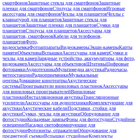
смартфонов
Защитные стекла для смартфонов
Защитные
пленки для смартфонов
Стилусы для смартфонов
Игровые
аксессуары для смартфонов
Чехлы для планшетов
Чехлы с
клавиатурой для планшетов
Защитные стекла для
планшетов
Защитные пленки для планшетов
Сумки для
планшетов
Стилусы для планшетов
Аксессуары для
планшетов, смартфонов
Кабели для телефонов,
планшетов
Фото,
видеосъемка
Фотоаппараты
Видеокамеры
Экшн-камеры
Карты
памяти
Объективы
Вспышки
Аксессуары для камер
Сумки и
чехлы для камер
Зарядные устройства, аккумуляторы для фото,
видеокамер
Аксессуары для объективов
Штативы
Цифровые
фоторамки
Аудиотехника
Мультимедиа акустика
Радиочасы,
метеостанции
Радиоприемники
Музыкальные
центры
Домашние кинотеатры
Акустические
системы
Проигрыватели виниловых пластинок
Аксессуары
для виниловых проигрывателей
Виниловые
пластинки
Инсталляционная акустика
Трансляционные
усилители
Аксессуары для аудиотехники
Комплектующие для
акустики
Акустические кабели
Подставки, стойки для
акустики
Сумки, чехлы для акустики
Оборудование для
фотостудии
Кольцевые лампы
Фоны для фотостудии
Студийное
освещение
Насадки светоформирующие для
фотостудии
Фотозонты, отражатели
Оборудование для
предметной съемки
Вспышки студийные
Комплекты