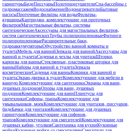
гарнитуры
Биде
Писсуары
Полотенцесушители
Спа-бассейны с
гидромассажем
Водоснабжение
Водонагреватели
Бытовые
насосы
Проточные фильтры для воды
Фильтры-
кувшины
Картриджи, комплектующие для проточных
фильтров
Магистральные фильтры, системы
сантехнические
Аксессуары для магистральных фильтров,
систем сантехнических
Трубы полипропиленовые
Фитинги
полипропиленовые
Расширительные баки,
гидроаккумуляторы
Обустройство ванной комнаты и
туалета
Мебель для ванной
Зеркала для ванной
Аксессуары для
ванной и туалета
Сиденья и чехлы для унитаза
Шторки,
карнизы для ванны
Стеклянные, пластиковые шторки для
ванны
Наборы для ванной и туалета
Зеркала
косметические
Сиденья для ванны
Коврики для ванной и
туалета
Экран-дверки в туалет
Комплектующие для мебели в
ванную
Комплектующие для сантехники
Экраны для ванн,
душевых поддонов
Опоры для ванн, душевых
поддонов
Комплектующие для ванн
Плинтусы для
сантехники
Сифоны, трапы
Комплектующие для
умывальников, моек
Комплектующие для унитазов, писсуаров,
биде
Бачки для унитазов
Комплектующие для душевых
гарнитуров
Комплектующие для сифонов,
трапов
Комплектующие для смесителей
Комплектующие для
душевых кабин, уголков
Сантехника для кухни
Кухонные
мойки
Кухонные мойки со смесителями
Смесители для