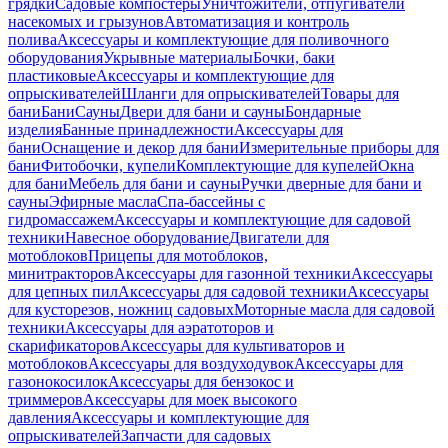
грядки
Садовые компостеры
Уничтожители, отпугиватели
насекомых и грызунов
Автоматизация и контроль
полива
Аксессуары и комплектующие для поливочного
оборудования
Укрывные материалы
Бочки, баки
пластиковые
Аксессуары и комплектующие для
опрыскивателей
Шланги для опрыскивателей
Товары для
бани
Бани
Сауны
Двери для бани и сауны
Бондарные
изделия
Банные принадлежности
Аксессуары для
бани
Оснащение и декор для бани
Измерительные приборы для
бани
Фитобочки, купели
Комплектующие для купелей
Окна
для бани
Мебель для бани и сауны
Ручки дверные для бани и
сауны
Эфирные масла
Спа-бассейны с
гидромассажем
Аксессуары и комплектующие для садовой
техники
Навесное оборудование
Двигатели для
мотоблоков
Прицепы для мотоблоков,
минитракторов
Аксессуары для газонной техники
Аксессуары
для цепных пил
Аксессуары для садовой техники
Аксессуары
для кусторезов, ножниц садовых
Моторные масла для садовой
техники
Аксессуары для аэратоторов и
скарификаторов
Аксессуары для культиваторов и
мотоблоков
Аксессуары для воздуходувок
Аксессуары для
газонокосилок
Аксессуары для бензокос и
триммеров
Аксессуары для моек высокого
давления
Аксессуары и комплектующие для
опрыскивателей
Запчасти для садовых