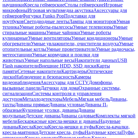
наушники
Кресла геймерские
Столы геймерские
Игровые
микрофоны
Игровая мультимедиа акустика
Аксессуары для
геймеров
Фигурки Funko Pop
Подставки для
ноутбуков
Светодиодные ленты
Лампы для мониторов
Умная
техника
Умные роботы-пылесосы
Умные телевизоры
Умные
стиральные машины
Умные чайники
Умные роботы
кулинарные
Умные вентиляторы
Умные кондиционеры
Умные
обогреватели
Умные увлажнители, очистители воздуха
Умные
отопительные котлы
Умные проветриватели
Умные радиочасы,
метеостанции
Умные кормушки и поилки для
животных
Умные напольные весы
Накопители данных
USB
Flash накопители
Внешние HDD, SSD диски
Карты
памяти
Сетевые накопители
Картридеры
Оптические
диски
Наблюдение и безопасность
Камеры
видеонаблюдения
Аксессуары для CCTV
Домофоны,
вызывные панели
Датчики для дома
Охранные системы,
сигнализации
Системы контроля и управления
доступом
Металлодетекторы
Мебель
Мягкая мебель
Диваны,
тахты
Диваны прямые
Диваны угловые
Диваны П-
образные
Кухонные уголки, диваны
Диваны
модульные
Детские диваны
Диваны садовые
Комплекты мягкой
мебели
Бескаркасные кресла-мешки и диваны
Надувные
диваны
Кресла
Кресла
Кресла-мешки и пуфы
Кресла-качалки,
кресла-маятники
Детские кресла, пуфы
Надувные кресла
Пуфы,
оттоманки
Кресла-кровати
Игровая мебель
Кресла