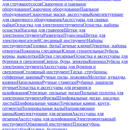
для стружкоотсосов
Сварочное и паяльное
оборудование
Сварочное оборудование
Паяльное
оборудование
Сварочные маски, аксессуары
Комплектующие
для сварочного оборудования
Аксессуары для сварки,
пайки
Оснастка для электроинструмента
Оснастка, наборы
оснастки
Насадки для граверов
Щетки для
электроинструмента
Развертки
Пуансоны
Щетки для
электродвигателей
Слесарный инструмент
Наборы
инструментов
Головки, биты
Гаечные ключи
Отвертки, наборы
отверток
Ножницы слесарные
Клещи строительные
Зубила,
керны, выколотки
Щетки слесарные
Оснастка и аксессуары для
бурения и сверления
Сверла, буры, зенкеры
Коронки
Зубила для
электроинструмента
Аксессуары для бурения и
сверления
Столярный инструмент
Тиски, струбцины,
гейферные зажимы
Ручные пилы, ножовки
Молотки, кувалды,
киянки
Напильники
Ручные стамески
Рубанки, рашпили
ручные
Оснастка и аксессуары для резания и
шлифования
Отрезные, пильные диски
Пильные полотна для
электроинструмента
Фрезы
Шлифовальные диски, насадки,
листы
Шлифовальные чашки
Точильные камни, круги,
сегменты
Полировальные валы
Направляющие
шины
Комплектующие для резания
Аксессуары для
резания
Аксессуары для шлифования
Электромонтажный
инструмент
Обжимной инструмент
Плоскогубцы,
круглогубцы
Кусачки, болторезы,