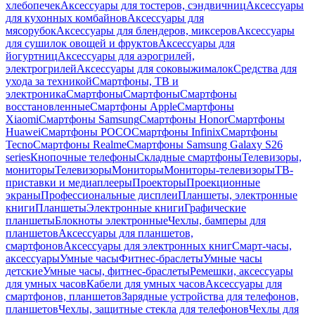
хлебопечек
Аксессуары для тостеров, сэндвичниц
Аксессуары
для кухонных комбайнов
Аксессуары для
мясорубок
Аксессуары для блендеров, миксеров
Аксессуары
для сушилок овощей и фруктов
Аксессуары для
йогуртниц
Аксессуары для аэрогрилей,
электрогрилей
Аксессуары для соковыжималок
Средства для
ухода за техникой
Смартфоны, ТВ и
электроника
Смартфоны
Смартфоны
Смартфоны
восстановленные
Смартфоны Apple
Смартфоны
Xiaomi
Смартфоны Samsung
Смартфоны Honor
Смартфоны
Huawei
Смартфоны POCO
Смартфоны Infinix
Смартфоны
Tecno
Смартфоны Realme
Смартфоны Samsung Galaxy S26
series
Кнопочные телефоны
Складные смартфоны
Телевизоры,
мониторы
Телевизоры
Мониторы
Мониторы-телевизоры
ТВ-
приставки и медиаплееры
Проекторы
Проекционные
экраны
Профессиональные дисплеи
Планшеты, электронные
книги
Планшеты
Электронные книги
Графические
планшеты
Блокноты электронные
Чехлы, бамперы для
планшетов
Аксессуары для планшетов,
смартфонов
Аксессуары для электронных книг
Смарт-часы,
аксессуары
Умные часы
Фитнес-браслеты
Умные часы
детские
Умные часы, фитнес-браслеты
Ремешки, аксессуары
для умных часов
Кабели для умных часов
Аксессуары для
смартфонов, планшетов
Зарядные устройства для телефонов,
планшетов
Чехлы, защитные стекла для телефонов
Чехлы для