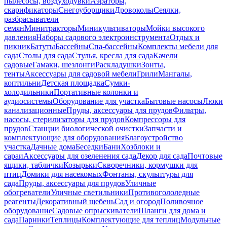
пылесосы, воздуходувки
Аэраторы,
скарификаторы
Снегоуборщики
Дровоколы
Сеялки,
разбрасыватели
семян
Минитракторы
Миникультиваторы
Мойки высокого
давления
Наборы садового электроинструмента
Отдых и
пикник
Батуты
Бассейны
Спа-бассейны
Комплекты мебели для
сада
Столы для сада
Стулья, кресла для сада
Качели
садовые
Гамаки, шезлонги
Раскладушки
Зонты,
тенты
Аксессуары для садовой мебели
Грили
Мангалы,
коптильни
Детская площадка
Сумки-
холодильники
Портативные колонки и
аудиосистемы
Оборудование для участка
Бытовые насосы
Люки
канализационные
Пруды, аксессуары для прудов
Фильтры,
насосы, стерилизаторы для прудов
Компрессоры для
прудов
Станции биологической очистки
Запчасти и
комплектующие для оборудования
Благоустройство
участка
Дачные дома
Беседки
Бани
Хозблоки и
сараи
Аксессуары для озеленения сада
Декор для сада
Почтовые
ящики, таблички
Козырьки
Скворечники, кормушки для
птиц
Домики для насекомых
Фонтаны, скульптуры для
сада
Пруды, аксессуары для прудов
Уличные
обогреватели
Уличные светильники
Противогололедные
реагенты
Декоративный щебень
Сад и огород
Поливочное
оборудование
Садовые опрыскиватели
Шланги для дома и
сада
Парники
Теплицы
Комплектующие для теплиц
Модульные