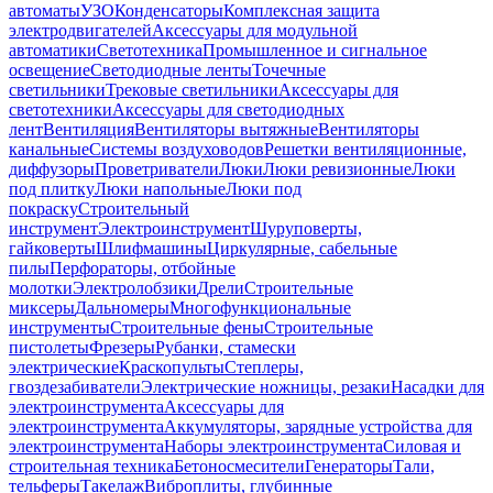
автоматы
УЗО
Конденсаторы
Комплексная защита
электродвигателей
Аксессуары для модульной
автоматики
Светотехника
Промышленное и сигнальное
освещение
Светодиодные ленты
Точечные
светильники
Трековые светильники
Аксессуары для
светотехники
Аксессуары для светодиодных
лент
Вентиляция
Вентиляторы вытяжные
Вентиляторы
канальные
Системы воздуховодов
Решетки вентиляционные,
диффузоры
Проветриватели
Люки
Люки ревизионные
Люки
под плитку
Люки напольные
Люки под
покраску
Строительный
инструмент
Электроинструмент
Шуруповерты,
гайковерты
Шлифмашины
Циркулярные, сабельные
пилы
Перфораторы, отбойные
молотки
Электролобзики
Дрели
Строительные
миксеры
Дальномеры
Многофункциональные
инструменты
Строительные фены
Строительные
пистолеты
Фрезеры
Рубанки, стамески
электрические
Краскопульты
Степлеры,
гвоздезабиватели
Электрические ножницы, резаки
Насадки для
электроинструмента
Аксессуары для
электроинструмента
Аккумуляторы, зарядные устройства для
электроинструмента
Наборы электроинструмента
Силовая и
строительная техника
Бетоносмесители
Генераторы
Тали,
тельферы
Такелаж
Виброплиты, глубинные