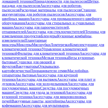
домашней техники
Принадлежности для пылесосов
Щетки,
насадки для пылесосов
Аксессуары для роботов-
пылесосов
Расходные материалы для пылесосов
Станции,
аккумуляторы для роботов-пылесосов
Аксессуары для
швейных машин
Аксессуары для промышленного швейного
оборудования
Аксессуары для стиральных и сушильных
машин
Аксессуары для пароочистителей,
отпаривателей
Аксессуары для стеклоочистителей
Техника для
измельчения продуктов
Блендеры
Кухонные комбайны,
измельчители
Планетарные
миксеры
Миксеры
Мясорубки
Ломтерезки
Комплектующие для
климатической техники
Управление климатической
техникой
Фильтры для климатической техники
Аксессуары для
климатической техники
Мелкая техника
Весы кухонные,
бытовые
Сушилки для овощей и
фруктов
Вакууматоры
Открывалки,
картофелечистки
Проращиватели семян
Маслобойки,
сепараторы бытовые
Аксессуары для крупной
техники
Аксессуары для вытяжек
Аксессуары для плит и
духовок
Аксессуары для холодильников
Аксессуары для
посудомоечных машин
Средства для посудомоечных
машин
Средства для ухода за техникой
Аксессуары для
кухонной техники
Аксессуары для микроволновых
печей
Вакуумные пакеты, контейнеры
Аксессуары для
кофемашин
Аксессуары для мультиварок,