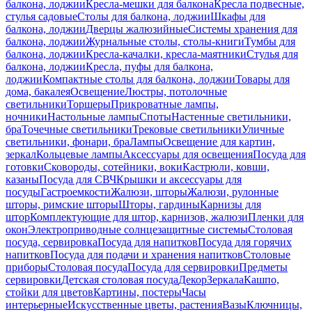
балкона, лоджии
Кресла-мешки для балкона
Кресла подвесные,
стулья садовые
Столы для балкона, лоджии
Шкафы для
балкона, лоджии
Дверцы жалюзийные
Системы хранения для
балкона, лоджии
Журнальные столы, столы-книги
Тумбы для
балкона, лоджии
Кресла-качалки, кресла-маятники
Стулья для
балкона, лоджии
Кресла, пуфы для балкона,
лоджии
Компактные столы для балкона, лоджии
Товары для
дома, бакалея
Освещение
Люстры, потолочные
светильники
Торшеры
Прикроватные лампы,
ночники
Настольные лампы
Споты
Настенные светильники,
бра
Точечные светильники
Трековые светильники
Уличные
светильники, фонари, бра
Лампы
Освещение для картин,
зеркал
Кольцевые лампы
Аксессуары для освещения
Посуда для
готовки
Сковороды, сотейники, воки
Кастрюли, ковши,
казаны
Посуда для СВЧ
Крышки и аксессуары для
посуды
Гастроемкости
Жалюзи, шторы
Жалюзи, рулонные
шторы, римские шторы
Шторы, гардины
Карнизы для
штор
Комплектующие для штор, карнизов, жалюзи
Пленки для
окон
Электроприводные солнцезащитные системы
Столовая
посуда, сервировка
Посуда для напитков
Посуда для горячих
напитков
Посуда для подачи и хранения напитков
Столовые
приборы
Столовая посуда
Посуда для сервировки
Предметы
сервировки
Детская столовая посуда
Декор
Зеркала
Кашпо,
стойки для цветов
Картины, постеры
Часы
интерьерные
Искусственные цветы, растения
Вазы
Ключницы,