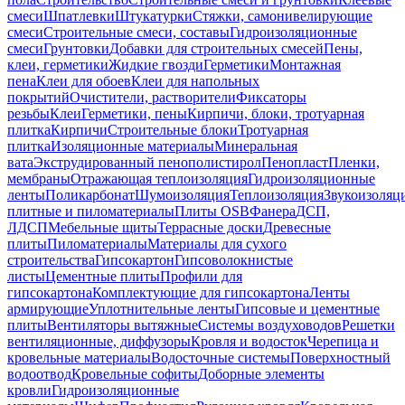
смеси
Шпатлевки
Штукатурки
Стяжки, самонивелирующие
смеси
Строительные смеси, составы
Гидроизоляционные
смеси
Грунтовки
Добавки для строительных смесей
Пены,
клеи, герметики
Жидкие гвозди
Герметики
Монтажная
пена
Клеи для обоев
Клеи для напольных
покрытий
Очистители, растворители
Фиксаторы
резьбы
Клеи
Герметики, пены
Кирпичи, блоки, тротуарная
плитка
Кирпичи
Строительные блоки
Тротуарная
плитка
Изоляционные материалы
Минеральная
вата
Экструдированный пенополистирол
Пенопласт
Пленки,
мембраны
Отражающая теплоизоляция
Гидроизоляционные
ленты
Поликарбонат
Шумоизоляция
Теплоизоляция
Звукоизоляц
плитные и пиломатериалы
Плиты OSB
Фанера
ДСП,
ЛДСП
Мебельные щиты
Террасные доски
Древесные
плиты
Пиломатериалы
Материалы для сухого
строительства
Гипсокартон
Гипсоволокнистые
листы
Цементные плиты
Профили для
гипсокартона
Комплектующие для гипсокартона
Ленты
армирующие
Уплотнительные ленты
Гипсовые и цементные
плиты
Вентиляторы вытяжные
Системы воздуховодов
Решетки
вентиляционные, диффузоры
Кровля и водосток
Черепица и
кровельные материалы
Водосточные системы
Поверхностный
водоотвод
Кровельные софиты
Доборные элементы
кровли
Гидроизоляционные