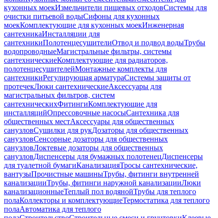
кухонных моек
Измельчители пищевых отходов
Системы для
очистки питьевой воды
Сифоны для кухонных
моек
Комплектующие для кухонных моек
Инженерная
сантехника
Инсталляции для
сантехники
Полотенцесушители
Отвод и подвод воды
Трубы
водопроводные
Магистральные фильтры, системы
сантехнические
Комплектующие для радиаторов,
полотенцесушителей
Монтажные комплекты для
сантехники
Регулирующая арматура
Системы защиты от
протечек
Люки сантехнические
Аксессуары для
магистральных фильтров, систем
сантехнических
Фитинги
Комплектующие для
инсталляций
Опрессовочные насосы
Сантехника для
общественных мест
Аксессуары для общественных
санузлов
Сушилки для рук
Дозаторы для общественных
санузлов
Сенсорные дозаторы для общественных
санузлов
Локтевые дозаторы для общественных
санузлов
Диспенсеры для бумажных полотенец
Диспенсеры
для туалетной бумаги
Канализация
Тросы сантехнические,
вантузы
Прочистные машины
Трубы, фитинги внутренней
канализации
Трубы, фитинги наружной канализации
Люки
канализационные
Теплый пол водяной
Трубы для теплого
пола
Коллекторы и комплектующие
Термостатика для теплого
пола
Автоматика для теплого
пола
Строительство
Строительные смеси и грунтовки
Клеевые