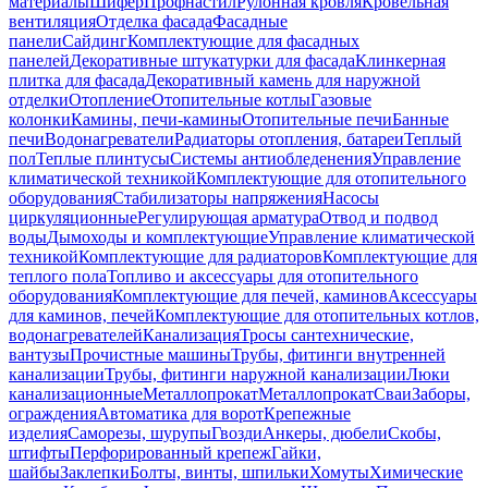
материалы
Шифер
Профнастил
Рулонная кровля
Кровельная
вентиляция
Отделка фасада
Фасадные
панели
Сайдинг
Комплектующие для фасадных
панелей
Декоративные штукатурки для фасада
Клинкерная
плитка для фасада
Декоративный камень для наружной
отделки
Отопление
Отопительные котлы
Газовые
колонки
Камины, печи-камины
Отопительные печи
Банные
печи
Водонагреватели
Радиаторы отопления, батареи
Теплый
пол
Теплые плинтусы
Системы антиобледенения
Управление
климатической техникой
Комплектующие для отопительного
оборудования
Стабилизаторы напряжения
Насосы
циркуляционные
Регулирующая арматура
Отвод и подвод
воды
Дымоходы и комплектующие
Управление климатической
техникой
Комплектующие для радиаторов
Комплектующие для
теплого пола
Топливо и аксессуары для отопительного
оборудования
Комплектующие для печей, каминов
Аксессуары
для каминов, печей
Комплектующие для отопительных котлов,
водонагревателей
Канализация
Тросы сантехнические,
вантузы
Прочистные машины
Трубы, фитинги внутренней
канализации
Трубы, фитинги наружной канализации
Люки
канализационные
Металлопрокат
Металлопрокат
Сваи
Заборы,
ограждения
Автоматика для ворот
Крепежные
изделия
Саморезы, шурупы
Гвозди
Анкеры, дюбели
Скобы,
штифты
Перфорированный крепеж
Гайки,
шайбы
Заклепки
Болты, винты, шпильки
Хомуты
Химические