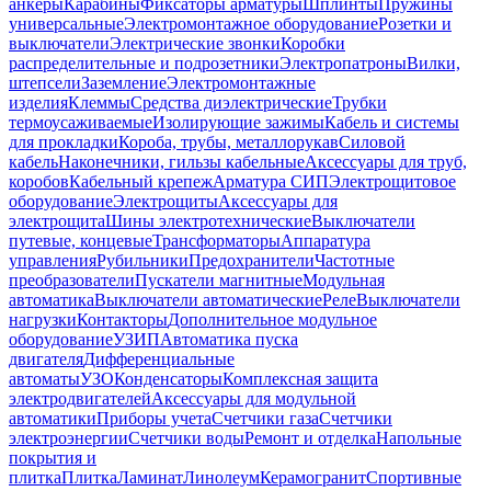
анкеры
Карабины
Фиксаторы арматуры
Шплинты
Пружины
универсальные
Электромонтажное оборудование
Розетки и
выключатели
Электрические звонки
Коробки
распределительные и подрозетники
Электропатроны
Вилки,
штепсели
Заземление
Электромонтажные
изделия
Клеммы
Средства диэлектрические
Трубки
термоусаживаемые
Изолирующие зажимы
Кабель и системы
для прокладки
Короба, трубы, металлорукав
Силовой
кабель
Наконечники, гильзы кабельные
Аксессуары для труб,
коробов
Кабельный крепеж
Арматура СИП
Электрощитовое
оборудование
Электрощиты
Аксессуары для
электрощита
Шины электротехнические
Выключатели
путевые, концевые
Трансформаторы
Аппаратура
управления
Рубильники
Предохранители
Частотные
преобразователи
Пускатели магнитные
Модульная
автоматика
Выключатели автоматические
Реле
Выключатели
нагрузки
Контакторы
Дополнительное модульное
оборудование
УЗИП
Автоматика пуска
двигателя
Дифференциальные
автоматы
УЗО
Конденсаторы
Комплексная защита
электродвигателей
Аксессуары для модульной
автоматики
Приборы учета
Счетчики газа
Счетчики
электроэнергии
Счетчики воды
Ремонт и отделка
Напольные
покрытия и
плитка
Плитка
Ламинат
Линолеум
Керамогранит
Спортивные