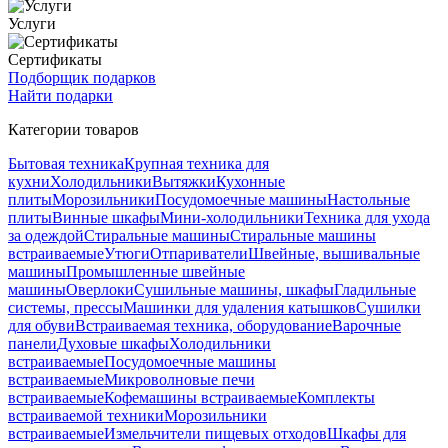
Услуги
Сертификаты
Подборщик подарков
Найти подарки
Категории товаров
Бытовая техника
Крупная техника для
кухни
Холодильники
Вытяжки
Кухонные
плиты
Морозильники
Посудомоечные машины
Настольные
плиты
Винные шкафы
Мини-холодильники
Техника для ухода
за одеждой
Стиральные машины
Стиральные машины
встраиваемые
Утюги
Отпариватели
Швейные, вышивальные
машины
Промышленные швейные
машины
Оверлоки
Сушильные машины, шкафы
Гладильные
системы, прессы
Машинки для удаления катышков
Сушилки
для обуви
Встраиваемая техника, оборудование
Варочные
панели
Духовые шкафы
Холодильники
встраиваемые
Посудомоечные машины
встраиваемые
Микроволновые печи
встраиваемые
Кофемашины встраиваемые
Комплекты
встраиваемой техники
Морозильники
встраиваемые
Измельчители пищевых отходов
Шкафы для