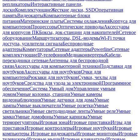
репликаторы
Интерактивные панели,
доски
Комплектующие
Жесткие диски, SSD
Оперативная
память
Видеокарты
Компьютерные блоки
питания
Материнские платы
Системы охлаждения
Корпуса для
компьютеров
Процессоры
Оптические приводы
Аксессуары
для корпусов ПК
Боксы, док-станции для накопителей
Сетевое
оборудование
Маршрутизаторы, DSL-модемы
Wi-Fi точки
доступа, усилители сигнала
Беспроводные
адаптеры
Коммутаторы
Сетевые адаптеры
Powerline
Сетевые
комплектующие
IP-телефония
Медиаконвертеры
Кабели,
переходники сетевые
Антенны для беспроводной
связи
Аксессуары для компьютерной техники
Подставки для
ноутбуков
Аксессуары для ноутбуков
Очки для
компьютера
Рюкзаки для ноутбуков
Сумки, чехлы для
ноутбуков
Средства для ухода за электроникой
Программное
обеспечение
Система Умный дом
Управление умным
домом
Умные колонки, станции
Умные камеры
видеонаблюдения
Умные датчики для дома
Умные
лампы
Умные выключатели
Умные розетки
Умные
светильники
Умные светодиодные ленты
Умные реле
Умные
замки
Умные домофоны
Умные карнизы
Умные
терморегуляторы
Игровая зона
Игровые приставки
Игры для
приставок
Игровые контроллеры
Игровые ноутбуки
Игровые
компьютеры
Игровые видеокарты
Игровые мониторы
Игровые
телевизоры
Игровые мыши
Игровые клавиатуры
Игровые