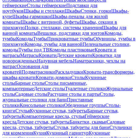
геймерские
Столы геймерские
Подставки для
ноутбуков
Шкафы и стеллажи
Шкафы
Стенки, горки
Шкафы-
купе
Шкафы-гармошки
Шкафы-пеналы для жилой
комнаты
Шкафы с витриной, буфеты
Шкафы, секции в
прихожую
Полки, стеллажи, системы хранения
Шкафы для
ванной комнаты
Вешалки, подставки для зонтов
Комоды,
тумбы
Комоды
Тумбы
Прикроватные тумбы
Обувницы, тумбы в
прихожую
Комоды, тумбы для ванной
Пеленальные столики,
комоды
Тумбы под ТВ
Комоды пластиковые
Кровати и
матрасы
Матрасы
Кровати
Детские кровати
Кроватки для
новорожденных
Надувная мебель
Наматрасники, чехлы на
матрас
Основания для
кроватей
Подматрасники
Раскладушки
Кровати-трансформеры,
шкафы-кровати
Кровати-домики
Столы
Кухонные
столы
Барные столы
Столы письменные,
компьютерные
Детские столы
Туалетные столики
Журнальные
столы
Садовые столы
Растущие столы и парты
Столы,
журнальные столики для бани
Приставные
столики
Консольные столики
Обеденные группы
Столы-
книги
Стулья
Кухонные стулья, табуреты
Барные стулья,
табуреты
Компьютерные кресла, стулья
Геймерские
кресла
Детские стулья, табуреты
Банкетки, скамьи
Садовые
кресла, стулья, табуреты
Стулья, табуреты для бани
Стульчики
для кормления
Кухня
Кухонный гарнитур
Кухонные