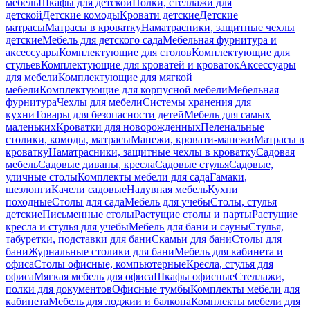
мебель
Шкафы для детской
Полки, стеллажи для
детской
Детские комоды
Кровати детские
Детские
матрасы
Матрасы в кроватку
Наматрасники, защитные чехлы
детские
Мебель для детского сада
Мебельная фурнитура и
аксессуары
Комплектующие для столов
Комплектующие для
стульев
Комплектующие для кроватей и кроваток
Аксессуары
для мебели
Комплектующие для мягкой
мебели
Комплектующие для корпусной мебели
Мебельная
фурнитура
Чехлы для мебели
Системы хранения для
кухни
Товары для безопасности детей
Мебель для самых
маленьких
Кроватки для новорожденных
Пеленальные
столики, комоды, матрасы
Манежи, кровати-манежи
Матрасы в
кроватку
Наматрасники, защитные чехлы в кроватку
Садовая
мебель
Садовые диваны, кресла
Садовые стулья
Садовые,
уличные столы
Комплекты мебели для сада
Гамаки,
шезлонги
Качели садовые
Надувная мебель
Кухни
походные
Столы для сада
Мебель для учебы
Столы, стулья
детские
Письменные столы
Растущие столы и парты
Растущие
кресла и стулья для учебы
Мебель для бани и сауны
Стулья,
табуретки, подставки для бани
Скамьи для бани
Столы для
бани
Журнальные столики для бани
Мебель для кабинета и
офиса
Столы офисные, компьютерные
Кресла, стулья для
офиса
Мягкая мебель для офиса
Шкафы офисные
Стеллажи,
полки для документов
Офисные тумбы
Комплекты мебели для
кабинета
Мебель для лоджии и балкона
Комплекты мебели для