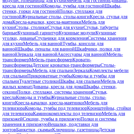
модули
Столешницы для кухни
Мебель для гостиной
Диваны,
кресла для гостиной
Комоды, тумбы для гостиной
Шкафы,
стенки, горки для гостиной
Полки, стеллажи для
гостиной
Журнальные столы, столы-книги
Кресла, стулья для
дома
Кресла-качалки, кресла-маятники
Мебель для
кухни
Столы, столики
Стулья для кухни
Стулья, табуреты
барные
Кухонный гарнитур
Кухонные модули
Кухонные
уголки, диваны
Стульчики для кормления
Системы хранения
для кухни
Мебель для ванной
Тумбы, консоли для
ванной
Шкафы, пеналы для ванной
Шкафчики, полки для
ванной
Зеркала для ванной
Аксессуары для ванной
Мебель-
трансформер
Мебель-трансформер
Кровати-
трансформеры
Детские кроватки-трансформеры
Столы-
трансформеры
Мебель для спальни
Зеркала
Комплекты мебели
для спальни
Прикроватные тумбы
Комоды и тумбы для
спальни
Туалетные столики
Шкафы для спальни
Мебель для
жилых комнат
Диваны, кресла для дома
Шкафы, стенки,
секции
Полки, стеллажи, системы хранения
Стулья,
кресла
Комоды и тумбы
Журнальные столы, столы-
книги
Кресла-качалки, кресла-маятники
Мебель для
телевизора
Комоды, тумбы под телевизор
Кронштейны, стойки
для телевизора
Каминокомплекты под телевизор
Мебель для
прихожей
Секции, тумбы в прихожую
Полки и системы
хранения в прихожую
Вешалки, подставки для
зонтов
Банкетки, скамьи
Ключницы, газетницы
Детская