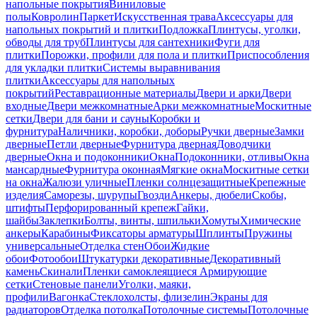
напольные покрытия
Виниловые
полы
Ковролин
Паркет
Искусственная трава
Аксессуары для
напольных покрытий и плитки
Подложка
Плинтусы, уголки,
обводы для труб
Плинтусы для сантехники
Фуги для
плитки
Порожки, профили для пола и плитки
Приспособления
для укладки плитки
Системы выравнивания
плитки
Аксессуары для напольных
покрытий
Реставрационные материалы
Двери и арки
Двери
входные
Двери межкомнатные
Арки межкомнатные
Москитные
сетки
Двери для бани и сауны
Коробки и
фурнитура
Наличники, коробки, доборы
Ручки дверные
Замки
дверные
Петли дверные
Фурнитура дверная
Доводчики
дверные
Окна и подоконники
Окна
Подоконники, отливы
Окна
мансардные
Фурнитура оконная
Мягкие окна
Москитные сетки
на окна
Жалюзи уличные
Пленки солнцезащитные
Крепежные
изделия
Саморезы, шурупы
Гвозди
Анкеры, дюбели
Скобы,
штифты
Перфорированный крепеж
Гайки,
шайбы
Заклепки
Болты, винты, шпильки
Хомуты
Химические
анкеры
Карабины
Фиксаторы арматуры
Шплинты
Пружины
универсальные
Отделка стен
Обои
Жидкие
обои
Фотообои
Штукатурки декоративные
Декоративный
камень
Скинали
Пленки самоклеящиеся
Армирующие
сетки
Стеновые панели
Уголки, маяки,
профили
Вагонка
Стеклохолсты, флизелин
Экраны для
радиаторов
Отделка потолка
Потолочные системы
Потолочные