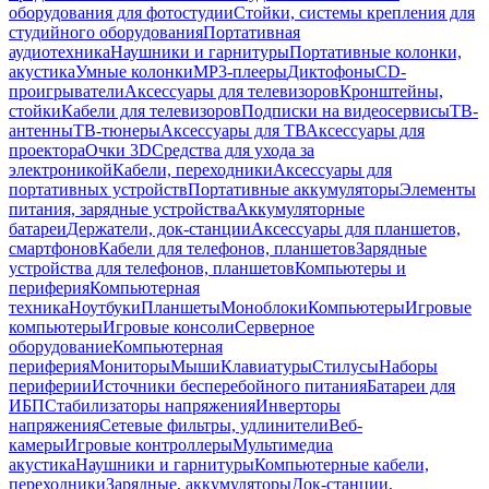
оборудования для фотостудии
Стойки, системы крепления для
студийного оборудования
Портативная
аудиотехника
Наушники и гарнитуры
Портативные колонки,
акустика
Умные колонки
MP3-плееры
Диктофоны
CD-
проигрыватели
Аксессуары для телевизоров
Кронштейны,
стойки
Кабели для телевизоров
Подписки на видеосервисы
ТВ-
антенны
ТВ-тюнеры
Аксессуары для ТВ
Аксессуары для
проектора
Очки 3D
Средства для ухода за
электроникой
Кабели, переходники
Аксессуары для
портативных устройств
Портативные аккумуляторы
Элементы
питания, зарядные устройства
Аккумуляторные
батареи
Держатели, док-станции
Аксессуары для планшетов,
смартфонов
Кабели для телефонов, планшетов
Зарядные
устройства для телефонов, планшетов
Компьютеры и
периферия
Компьютерная
техника
Ноутбуки
Планшеты
Моноблоки
Компьютеры
Игровые
компьютеры
Игровые консоли
Серверное
оборудование
Компьютерная
периферия
Мониторы
Мыши
Клавиатуры
Стилусы
Наборы
периферии
Источники бесперебойного питания
Батареи для
ИБП
Стабилизаторы напряжения
Инверторы
напряжения
Сетевые фильтры, удлинители
Веб-
камеры
Игровые контроллеры
Мультимедиа
акустика
Наушники и гарнитуры
Компьютерные кабели,
переходники
Зарядные, аккумуляторы
Док-станции,