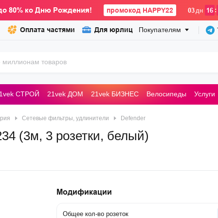
до 80% ко Дню Рождения!
промокод HAPPY22
:
03
дн
16
Оплата частями
Для юрлиц
Покупателям
1vek СТРОЙ
21vek ДОМ
21vek БИЗНЕС
Велосипеды
Услуги
ьные машины
рия
Сетевые фильтры, удлинители
Defender
34 (3м, 3 розетки, белый)
Модификации
Общее кол-во розеток