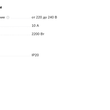
и
ние
от 220 до 240 В
10 А
2200 Вт
IP20