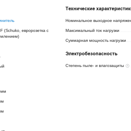
Технические характеристик
инитель
Номинальное выходное
напряже
F (Schuko, евророзетка с 
Максимальный ток
нагрузки
емлением)
Суммарная мощность
нагрузки
Электробезопасность
ь
Степень пыле- и
влагозащиты
ый
 мм
мм
мм
 кг