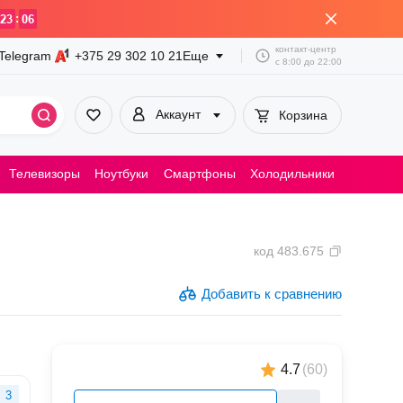
:
23
06
контакт-центр
Telegram
+375 29
302 10 21
Еще
с
8:00
до
22:00
Аккаунт
Корзина
Телевизоры
Ноутбуки
Смартфоны
Холодильники
Пылесосы
код
483.675
Добавить к сравнению
4.7
(
60
)
3