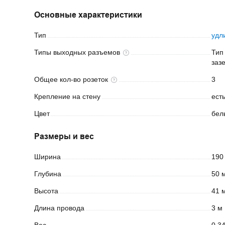
Основные характеристики
Тип
удл
Типы выходных
разъемов
Тип 
заз
Общее кол-во
розеток
3
Крепление на
стену
ест
Цвет
бел
Размеры и вес
Ширина
190
Глубина
50 
Высота
41 
Длина
провода
3 м
Вес
0.34