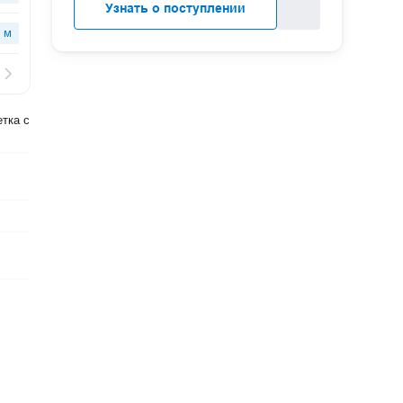
Узнать о поступлении
 м
етка с