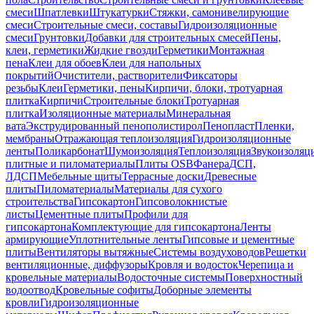
смеси
Шпатлевки
Штукатурки
Стяжки, самонивелирующие
смеси
Строительные смеси, составы
Гидроизоляционные
смеси
Грунтовки
Добавки для строительных смесей
Пены,
клеи, герметики
Жидкие гвозди
Герметики
Монтажная
пена
Клеи для обоев
Клеи для напольных
покрытий
Очистители, растворители
Фиксаторы
резьбы
Клеи
Герметики, пены
Кирпичи, блоки, тротуарная
плитка
Кирпичи
Строительные блоки
Тротуарная
плитка
Изоляционные материалы
Минеральная
вата
Экструдированный пенополистирол
Пенопласт
Пленки,
мембраны
Отражающая теплоизоляция
Гидроизоляционные
ленты
Поликарбонат
Шумоизоляция
Теплоизоляция
Звукоизоляц
плитные и пиломатериалы
Плиты OSB
Фанера
ДСП,
ЛДСП
Мебельные щиты
Террасные доски
Древесные
плиты
Пиломатериалы
Материалы для сухого
строительства
Гипсокартон
Гипсоволокнистые
листы
Цементные плиты
Профили для
гипсокартона
Комплектующие для гипсокартона
Ленты
армирующие
Уплотнительные ленты
Гипсовые и цементные
плиты
Вентиляторы вытяжные
Системы воздуховодов
Решетки
вентиляционные, диффузоры
Кровля и водосток
Черепица и
кровельные материалы
Водосточные системы
Поверхностный
водоотвод
Кровельные софиты
Доборные элементы
кровли
Гидроизоляционные