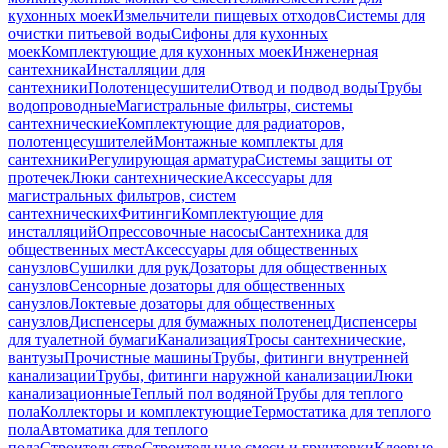
кухонных моек
Измельчители пищевых отходов
Системы для
очистки питьевой воды
Сифоны для кухонных
моек
Комплектующие для кухонных моек
Инженерная
сантехника
Инсталляции для
сантехники
Полотенцесушители
Отвод и подвод воды
Трубы
водопроводные
Магистральные фильтры, системы
сантехнические
Комплектующие для радиаторов,
полотенцесушителей
Монтажные комплекты для
сантехники
Регулирующая арматура
Системы защиты от
протечек
Люки сантехнические
Аксессуары для
магистральных фильтров, систем
сантехнических
Фитинги
Комплектующие для
инсталляций
Опрессовочные насосы
Сантехника для
общественных мест
Аксессуары для общественных
санузлов
Сушилки для рук
Дозаторы для общественных
санузлов
Сенсорные дозаторы для общественных
санузлов
Локтевые дозаторы для общественных
санузлов
Диспенсеры для бумажных полотенец
Диспенсеры
для туалетной бумаги
Канализация
Тросы сантехнические,
вантузы
Прочистные машины
Трубы, фитинги внутренней
канализации
Трубы, фитинги наружной канализации
Люки
канализационные
Теплый пол водяной
Трубы для теплого
пола
Коллекторы и комплектующие
Термостатика для теплого
пола
Автоматика для теплого
пола
Строительство
Строительные смеси и грунтовки
Клеевые