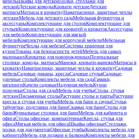
мебель
Шкафы для детской
Полки, стеллажи для
детской
Детские комоды
Кровати детские
Детские
матрасы
Матрасы в кроватку
Наматрасники, защитные чехлы
детские
Мебель для детского сада
Мебельная фурнитура и
аксессуары
Комплектующие для столов
Комплектующие для
стульев
Комплектующие для кроватей и кроваток
Аксессуары
для мебели
Комплектующие для мягкой
мебели
Комплектующие для корпусной мебели
Мебельная
фурнитура
Чехлы для мебели
Системы хранения для
кухни
Товары для безопасности детей
Мебель для самых
маленьких
Кроватки для новорожденных
Пеленальные
столики, комоды, матрасы
Манежи, кровати-манежи
Матрасы в
кроватку
Наматрасники, защитные чехлы в кроватку
Садовая
мебель
Садовые диваны, кресла
Садовые стулья
Садовые,
уличные столы
Комплекты мебели для сада
Гамаки,
шезлонги
Качели садовые
Надувная мебель
Кухни
походные
Столы для сада
Мебель для учебы
Столы, стулья
детские
Письменные столы
Растущие столы и парты
Растущие
кресла и стулья для учебы
Мебель для бани и сауны
Стулья,
табуретки, подставки для бани
Скамьи для бани
Столы для
бани
Журнальные столики для бани
Мебель для кабинета и
офиса
Столы офисные, компьютерные
Кресла, стулья для
офиса
Мягкая мебель для офиса
Шкафы офисные
Стеллажи,
полки для документов
Офисные тумбы
Комплекты мебели для
кабинета
Мебель для лоджии и балкона
Комплекты мебели для