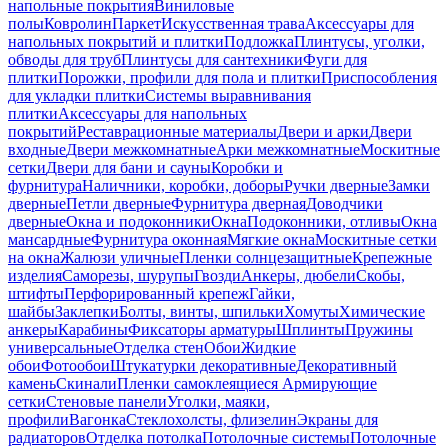
напольные покрытия
Виниловые
полы
Ковролин
Паркет
Искусственная трава
Аксессуары для
напольных покрытий и плитки
Подложка
Плинтусы, уголки,
обводы для труб
Плинтусы для сантехники
Фуги для
плитки
Порожки, профили для пола и плитки
Приспособления
для укладки плитки
Системы выравнивания
плитки
Аксессуары для напольных
покрытий
Реставрационные материалы
Двери и арки
Двери
входные
Двери межкомнатные
Арки межкомнатные
Москитные
сетки
Двери для бани и сауны
Коробки и
фурнитура
Наличники, коробки, доборы
Ручки дверные
Замки
дверные
Петли дверные
Фурнитура дверная
Доводчики
дверные
Окна и подоконники
Окна
Подоконники, отливы
Окна
мансардные
Фурнитура оконная
Мягкие окна
Москитные сетки
на окна
Жалюзи уличные
Пленки солнцезащитные
Крепежные
изделия
Саморезы, шурупы
Гвозди
Анкеры, дюбели
Скобы,
штифты
Перфорированный крепеж
Гайки,
шайбы
Заклепки
Болты, винты, шпильки
Хомуты
Химические
анкеры
Карабины
Фиксаторы арматуры
Шплинты
Пружины
универсальные
Отделка стен
Обои
Жидкие
обои
Фотообои
Штукатурки декоративные
Декоративный
камень
Скинали
Пленки самоклеящиеся
Армирующие
сетки
Стеновые панели
Уголки, маяки,
профили
Вагонка
Стеклохолсты, флизелин
Экраны для
радиаторов
Отделка потолка
Потолочные системы
Потолочные