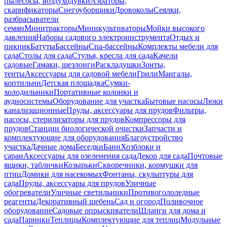
пылесосы, воздуходувки
Аэраторы,
скарификаторы
Снегоуборщики
Дровоколы
Сеялки,
разбрасыватели
семян
Минитракторы
Миникультиваторы
Мойки высокого
давления
Наборы садового электроинструмента
Отдых и
пикник
Батуты
Бассейны
Спа-бассейны
Комплекты мебели для
сада
Столы для сада
Стулья, кресла для сада
Качели
садовые
Гамаки, шезлонги
Раскладушки
Зонты,
тенты
Аксессуары для садовой мебели
Грили
Мангалы,
коптильни
Детская площадка
Сумки-
холодильники
Портативные колонки и
аудиосистемы
Оборудование для участка
Бытовые насосы
Люки
канализационные
Пруды, аксессуары для прудов
Фильтры,
насосы, стерилизаторы для прудов
Компрессоры для
прудов
Станции биологической очистки
Запчасти и
комплектующие для оборудования
Благоустройство
участка
Дачные дома
Беседки
Бани
Хозблоки и
сараи
Аксессуары для озеленения сада
Декор для сада
Почтовые
ящики, таблички
Козырьки
Скворечники, кормушки для
птиц
Домики для насекомых
Фонтаны, скульптуры для
сада
Пруды, аксессуары для прудов
Уличные
обогреватели
Уличные светильники
Противогололедные
реагенты
Декоративный щебень
Сад и огород
Поливочное
оборудование
Садовые опрыскиватели
Шланги для дома и
сада
Парники
Теплицы
Комплектующие для теплиц
Модульные