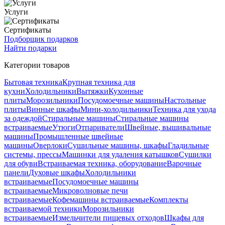
Услуги
Сертификаты
Подборщик подарков
Найти подарки
Категории товаров
Бытовая техника
Крупная техника для
кухни
Холодильники
Вытяжки
Кухонные
плиты
Морозильники
Посудомоечные машины
Настольные
плиты
Винные шкафы
Мини-холодильники
Техника для ухода
за одеждой
Стиральные машины
Стиральные машины
встраиваемые
Утюги
Отпариватели
Швейные, вышивальные
машины
Промышленные швейные
машины
Оверлоки
Сушильные машины, шкафы
Гладильные
системы, прессы
Машинки для удаления катышков
Сушилки
для обуви
Встраиваемая техника, оборудование
Варочные
панели
Духовые шкафы
Холодильники
встраиваемые
Посудомоечные машины
встраиваемые
Микроволновые печи
встраиваемые
Кофемашины встраиваемые
Комплекты
встраиваемой техники
Морозильники
встраиваемые
Измельчители пищевых отходов
Шкафы для