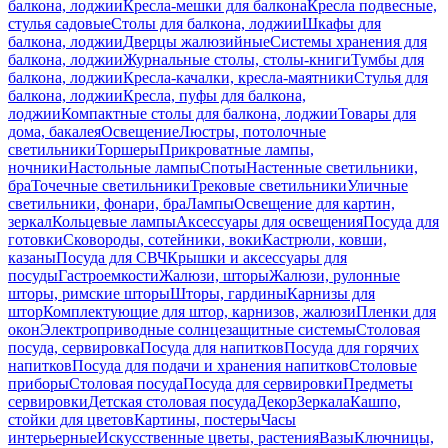
балкона, лоджии
Кресла-мешки для балкона
Кресла подвесные,
стулья садовые
Столы для балкона, лоджии
Шкафы для
балкона, лоджии
Дверцы жалюзийные
Системы хранения для
балкона, лоджии
Журнальные столы, столы-книги
Тумбы для
балкона, лоджии
Кресла-качалки, кресла-маятники
Стулья для
балкона, лоджии
Кресла, пуфы для балкона,
лоджии
Компактные столы для балкона, лоджии
Товары для
дома, бакалея
Освещение
Люстры, потолочные
светильники
Торшеры
Прикроватные лампы,
ночники
Настольные лампы
Споты
Настенные светильники,
бра
Точечные светильники
Трековые светильники
Уличные
светильники, фонари, бра
Лампы
Освещение для картин,
зеркал
Кольцевые лампы
Аксессуары для освещения
Посуда для
готовки
Сковороды, сотейники, воки
Кастрюли, ковши,
казаны
Посуда для СВЧ
Крышки и аксессуары для
посуды
Гастроемкости
Жалюзи, шторы
Жалюзи, рулонные
шторы, римские шторы
Шторы, гардины
Карнизы для
штор
Комплектующие для штор, карнизов, жалюзи
Пленки для
окон
Электроприводные солнцезащитные системы
Столовая
посуда, сервировка
Посуда для напитков
Посуда для горячих
напитков
Посуда для подачи и хранения напитков
Столовые
приборы
Столовая посуда
Посуда для сервировки
Предметы
сервировки
Детская столовая посуда
Декор
Зеркала
Кашпо,
стойки для цветов
Картины, постеры
Часы
интерьерные
Искусственные цветы, растения
Вазы
Ключницы,