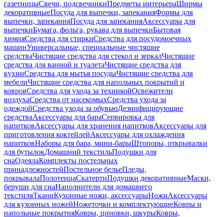
газетницы
Свечи, подсвечники
Предметы интерьера
Ширмы
декоративные
Посуда для выпечки, запекания
Формы для
выпечки, запекания
Посуда для запекания
Аксессуары для
выпечки
Бумага, фольга, рукава для выпечки
Бытовая
химия
Средства для стирки
Средства для посудомоечных
машин
Универсальные, специальные чистящие
средства
Чистящие средства для стекол и зеркал
Чистящие
средства для ванной и туалета
Чистящие средства для
кухни
Средства для мытья посуды
Чистящие средства для
мебели
Чистящие средства для напольных покрытий и
ковров
Средства для ухода за техникой
Освежители
воздуха
Средства от насекомых
Средства ухода за
одеждой
Средства ухода за обувью
Дезинфицирующие
средства
Аксессуары для бара
Сервировка для
напитков
Аксессуары для хранения напитков
Аксессуары для
приготовления коктейлей
Аксессуары для охлаждения
напитков
Наборы для бара, мини-бары
Штопоры, открывалки
для бутылок
Домашний текстиль
Подушки для
сна
Одеяла
Комплекты постельных
принадлежностей
Постельное белье
Пледы,
покрывала
Полотенца
Скатерти
Подушки декоративные
Маски,
беруши для сна
Наполнители для домашнего
текстиля
Ткани
Кухонные ножи, аксессуары
Ножи
Аксессуары
для кухонных ножей
Ножеточки и комплектующие
Ковры и
напольные покрытия
Ковры, циновки, шкуры
Ковры,