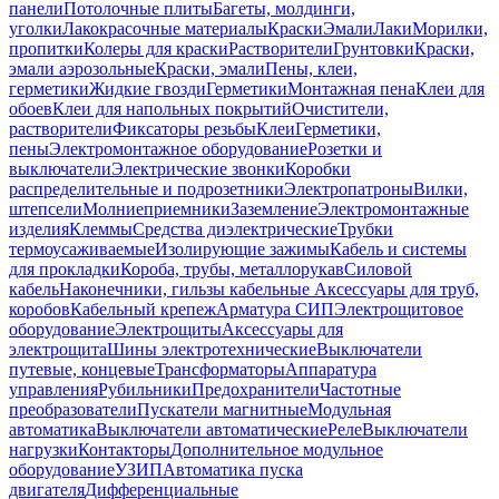
панели
Потолочные плиты
Багеты, молдинги,
уголки
Лакокрасочные материалы
Краски
Эмали
Лаки
Морилки,
пропитки
Колеры для краски
Растворители
Грунтовки
Краски,
эмали аэрозольные
Краски, эмали
Пены, клеи,
герметики
Жидкие гвозди
Герметики
Монтажная пена
Клеи для
обоев
Клеи для напольных покрытий
Очистители,
растворители
Фиксаторы резьбы
Клеи
Герметики,
пены
Электромонтажное оборудование
Розетки и
выключатели
Электрические звонки
Коробки
распределительные и подрозетники
Электропатроны
Вилки,
штепсели
Молниеприемники
Заземление
Электромонтажные
изделия
Клеммы
Средства диэлектрические
Трубки
термоусаживаемые
Изолирующие зажимы
Кабель и системы
для прокладки
Короба, трубы, металлорукав
Силовой
кабель
Наконечники, гильзы кабельные
Аксессуары для труб,
коробов
Кабельный крепеж
Арматура СИП
Электрощитовое
оборудование
Электрощиты
Аксессуары для
электрощита
Шины электротехнические
Выключатели
путевые, концевые
Трансформаторы
Аппаратура
управления
Рубильники
Предохранители
Частотные
преобразователи
Пускатели магнитные
Модульная
автоматика
Выключатели автоматические
Реле
Выключатели
нагрузки
Контакторы
Дополнительное модульное
оборудование
УЗИП
Автоматика пуска
двигателя
Дифференциальные