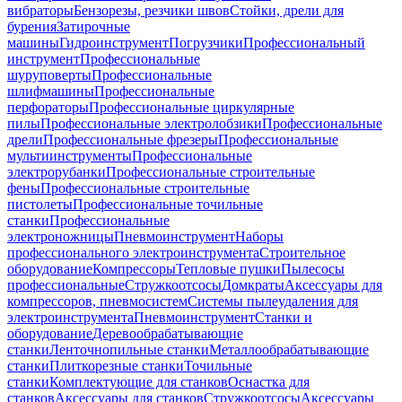
вибраторы
Бензорезы, резчики швов
Стойки, дрели для
бурения
Затирочные
машины
Гидроинструмент
Погрузчики
Профессиональный
инструмент
Профессиональные
шуруповерты
Профессиональные
шлифмашины
Профессиональные
перфораторы
Профессиональные циркулярные
пилы
Профессиональные электролобзики
Профессиональные
дрели
Профессиональные фрезеры
Профессиональные
мультиинструменты
Профессиональные
электрорубанки
Профессиональные строительные
фены
Профессиональные строительные
пистолеты
Профессиональные точильные
станки
Профессиональные
электроножницы
Пневмоинструмент
Наборы
профессионального электроинструмента
Строительное
оборудование
Компрессоры
Тепловые пушки
Пылесосы
профессиональные
Стружкоотсосы
Домкраты
Аксессуары для
компрессоров, пневмосистем
Системы пылеудаления для
электроинструмента
Пневмоинструмент
Станки и
оборудование
Деревообрабатывающие
станки
Ленточнопильные станки
Металлообрабатывающие
станки
Плиткорезные станки
Точильные
станки
Комплектующие для станков
Оснастка для
станков
Аксессуары для станков
Стружкоотсосы
Аксессуары