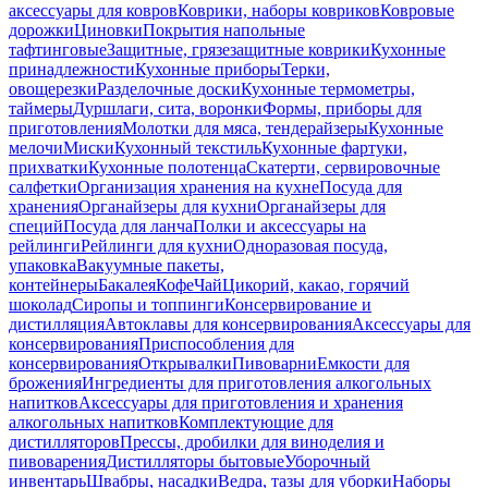
аксессуары для ковров
Коврики, наборы ковриков
Ковровые
дорожки
Циновки
Покрытия напольные
тафтинговые
Защитные, грязезащитные коврики
Кухонные
принадлежности
Кухонные приборы
Терки,
овощерезки
Разделочные доски
Кухонные термометры,
таймеры
Дуршлаги, сита, воронки
Формы, приборы для
приготовления
Молотки для мяса, тендерайзеры
Кухонные
мелочи
Миски
Кухонный текстиль
Кухонные фартуки,
прихватки
Кухонные полотенца
Скатерти, сервировочные
салфетки
Организация хранения на кухне
Посуда для
хранения
Органайзеры для кухни
Органайзеры для
специй
Посуда для ланча
Полки и аксессуары на
рейлинги
Рейлинги для кухни
Одноразовая посуда,
упаковка
Вакуумные пакеты,
контейнеры
Бакалея
Кофе
Чай
Цикорий, какао, горячий
шоколад
Сиропы и топпинги
Консервирование и
дистилляция
Автоклавы для консервирования
Аксессуары для
консервирования
Приспособления для
консервирования
Открывалки
Пивоварни
Емкости для
брожения
Ингредиенты для приготовления алкогольных
напитков
Аксессуары для приготовления и хранения
алкогольных напитков
Комплектующие для
дистилляторов
Прессы, дробилки для виноделия и
пивоварения
Дистилляторы бытовые
Уборочный
инвентарь
Швабры, насадки
Ведра, тазы для уборки
Наборы