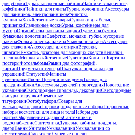
для уборки
Турки, заварочные чайники
Чайники заварочные,
кофейники
Чайники для плиты
Турки, молочники
Аксессуары
для чайников, электрочайников
Фильтры-
кувшины
Хозяйственные товары
Сушилки для белья,
прищепки
Гладильные доски
Урны, контейнеры для
мусора
Органайзеры, корзины, ящики
Туалетная бумага,
бумажные полотенца
Салфетки, мочалки, губки, мусорные
пакеты
Фольга, пленка, пакеты
Упаковочная тара
Аксессуары
для глажения
Аксессуары для стирки
Веревки,
шпагаты
Емкости, дозаторы для моющих средств
Вешалки-
плечики
Мешки хозяйственные
Сувениры
Копилки
Картины,
постеры
Фотоальбомы
Рамки для фотографий,
картин
Предметы интерьера
Шкатулки, подставки для
украшений
Статуэтки
Магниты
сувенирные
Иконы
Праздничный декор
Товары для
праздника
Елки
Аксессуары для елей новогодних
Новогодние
украшения
Светодиодные гирлянды, декорации
Светодиодные
фигуры, игрушки
Временные
татуировки
Фотобутафория
Товары для
маскарада
Подарки
Подарки, подарочные наборы
Подарочные
наборы косметики для лица и тела
Наборы для
бритья
Оформление подарков
Сантехника и
водоснабжение
Сантехника
Душевые кабины, поддоны,
двери
Ванны
Унитазы
Умывальники
Умывальники со
смесителями
Смесители
Душевые панели,