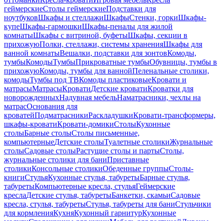
геймерские
Столы геймерские
Подставки для
ноутбуков
Шкафы и стеллажи
Шкафы
Стенки, горки
Шкафы-
купе
Шкафы-гармошки
Шкафы-пеналы для жилой
комнаты
Шкафы с витриной, буфеты
Шкафы, секции в
прихожую
Полки, стеллажи, системы хранения
Шкафы для
ванной комнаты
Вешалки, подставки для зонтов
Комоды,
тумбы
Комоды
Тумбы
Прикроватные тумбы
Обувницы, тумбы в
прихожую
Комоды, тумбы для ванной
Пеленальные столики,
комоды
Тумбы под ТВ
Комоды пластиковые
Кровати и
матрасы
Матрасы
Кровати
Детские кровати
Кроватки для
новорожденных
Надувная мебель
Наматрасники, чехлы на
матрас
Основания для
кроватей
Подматрасники
Раскладушки
Кровати-трансформеры,
шкафы-кровати
Кровати-домики
Столы
Кухонные
столы
Барные столы
Столы письменные,
компьютерные
Детские столы
Туалетные столики
Журнальные
столы
Садовые столы
Растущие столы и парты
Столы,
журнальные столики для бани
Приставные
столики
Консольные столики
Обеденные группы
Столы-
книги
Стулья
Кухонные стулья, табуреты
Барные стулья,
табуреты
Компьютерные кресла, стулья
Геймерские
кресла
Детские стулья, табуреты
Банкетки, скамьи
Садовые
кресла, стулья, табуреты
Стулья, табуреты для бани
Стульчики
для кормления
Кухня
Кухонный гарнитур
Кухонные