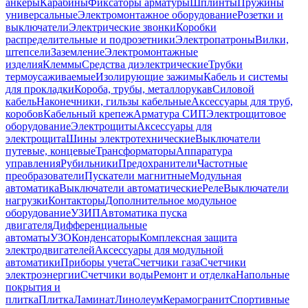
анкеры
Карабины
Фиксаторы арматуры
Шплинты
Пружины
универсальные
Электромонтажное оборудование
Розетки и
выключатели
Электрические звонки
Коробки
распределительные и подрозетники
Электропатроны
Вилки,
штепсели
Заземление
Электромонтажные
изделия
Клеммы
Средства диэлектрические
Трубки
термоусаживаемые
Изолирующие зажимы
Кабель и системы
для прокладки
Короба, трубы, металлорукав
Силовой
кабель
Наконечники, гильзы кабельные
Аксессуары для труб,
коробов
Кабельный крепеж
Арматура СИП
Электрощитовое
оборудование
Электрощиты
Аксессуары для
электрощита
Шины электротехнические
Выключатели
путевые, концевые
Трансформаторы
Аппаратура
управления
Рубильники
Предохранители
Частотные
преобразователи
Пускатели магнитные
Модульная
автоматика
Выключатели автоматические
Реле
Выключатели
нагрузки
Контакторы
Дополнительное модульное
оборудование
УЗИП
Автоматика пуска
двигателя
Дифференциальные
автоматы
УЗО
Конденсаторы
Комплексная защита
электродвигателей
Аксессуары для модульной
автоматики
Приборы учета
Счетчики газа
Счетчики
электроэнергии
Счетчики воды
Ремонт и отделка
Напольные
покрытия и
плитка
Плитка
Ламинат
Линолеум
Керамогранит
Спортивные