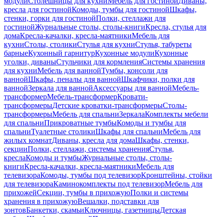
модули
Столешницы для кухни
Мебель для гостиной
Диваны,
кресла для гостиной
Комоды, тумбы для гостиной
Шкафы,
стенки, горки для гостиной
Полки, стеллажи для
гостиной
Журнальные столы, столы-книги
Кресла, стулья для
дома
Кресла-качалки, кресла-маятники
Мебель для
кухни
Столы, столики
Стулья для кухни
Стулья, табуреты
барные
Кухонный гарнитур
Кухонные модули
Кухонные
уголки, диваны
Стульчики для кормления
Системы хранения
для кухни
Мебель для ванной
Тумбы, консоли для
ванной
Шкафы, пеналы для ванной
Шкафчики, полки для
ванной
Зеркала для ванной
Аксессуары для ванной
Мебель-
трансформер
Мебель-трансформер
Кровати-
трансформеры
Детские кроватки-трансформеры
Столы-
трансформеры
Мебель для спальни
Зеркала
Комплекты мебели
для спальни
Прикроватные тумбы
Комоды и тумбы для
спальни
Туалетные столики
Шкафы для спальни
Мебель для
жилых комнат
Диваны, кресла для дома
Шкафы, стенки,
секции
Полки, стеллажи, системы хранения
Стулья,
кресла
Комоды и тумбы
Журнальные столы, столы-
книги
Кресла-качалки, кресла-маятники
Мебель для
телевизора
Комоды, тумбы под телевизор
Кронштейны, стойки
для телевизора
Каминокомплекты под телевизор
Мебель для
прихожей
Секции, тумбы в прихожую
Полки и системы
хранения в прихожую
Вешалки, подставки для
зонтов
Банкетки, скамьи
Ключницы, газетницы
Детская