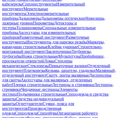
кабелерезы
Специнструменты
Измерительный
инструмент
Мерительные
инструменты
Электроизмерительные
приборы
Дальномеры
Дальномеры оптические
Нивелиры,
лазерные уровни
Пирометры
Детекторы и
тестеры
Толщиномеры
Специальные измерительные
приборы
Аксессуары для измерительных
приборов
Разметочный инструмент
Разметочные
инструменты
Инструменты для нарезки резьбы
Маркеры,
карандаши строительные
Клейма ударные
Строительно-
монтажный инструмент
Заклепочники
Труборезы,
трубогибы
Ножи строительные
Мультитулы
Пробойники,
просекатели отверстий
Ломы
Степлеры
механические
Стеклорезы
Прикаточные валики
Отделочный
инструмент
Плиткорезы
Кельмы, шпатели, гладилки
Малярный,
отделочный инструмент
Скотч, ленты малярные
Диспенсеры
для скотча
Аксессуары для малярных, отделочных
работ
Пленки строительные
Лестницы и стремянки
Лестницы,
стремянки
Чердачные лестницы
Элементы
лестниц
Подъемники строительные
Спецодежда и средства
защиты
Средства индивидуальной
защиты
Огнетушители
Сумки, пояса для
инструментов
Производственная
одежда
Спецодежда
Спецобувь
Организация рабочего
пространства
Фонари, прожекторы
Кейсы, ящики для