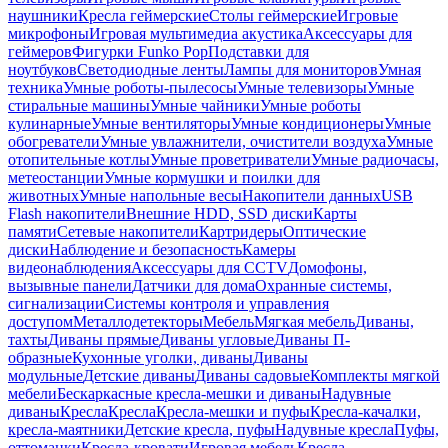
наушники
Кресла геймерские
Столы геймерские
Игровые
микрофоны
Игровая мультимедиа акустика
Аксессуары для
геймеров
Фигурки Funko Pop
Подставки для
ноутбуков
Светодиодные ленты
Лампы для мониторов
Умная
техника
Умные роботы-пылесосы
Умные телевизоры
Умные
стиральные машины
Умные чайники
Умные роботы
кулинарные
Умные вентиляторы
Умные кондиционеры
Умные
обогреватели
Умные увлажнители, очистители воздуха
Умные
отопительные котлы
Умные проветриватели
Умные радиочасы,
метеостанции
Умные кормушки и поилки для
животных
Умные напольные весы
Накопители данных
USB
Flash накопители
Внешние HDD, SSD диски
Карты
памяти
Сетевые накопители
Картридеры
Оптические
диски
Наблюдение и безопасность
Камеры
видеонаблюдения
Аксессуары для CCTV
Домофоны,
вызывные панели
Датчики для дома
Охранные системы,
сигнализации
Системы контроля и управления
доступом
Металлодетекторы
Мебель
Мягкая мебель
Диваны,
тахты
Диваны прямые
Диваны угловые
Диваны П-
образные
Кухонные уголки, диваны
Диваны
модульные
Детские диваны
Диваны садовые
Комплекты мягкой
мебели
Бескаркасные кресла-мешки и диваны
Надувные
диваны
Кресла
Кресла
Кресла-мешки и пуфы
Кресла-качалки,
кресла-маятники
Детские кресла, пуфы
Надувные кресла
Пуфы,
оттоманки
Кресла-кровати
Игровая мебель
Кресла