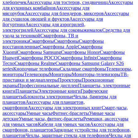
хлебопечек
Аксессуары для тостеров, сэндвичниц
Аксессуары
для кухонных комбайнов
Аксессуары для
мясорубок
Аксессуары для блендеров, миксеров
Аксессуары
для сушилок овощей и фруктов
Аксессуары для
йогуртниц
Аксессуары для аэрогрилей,
электрогрилей
Аксессуары для соковыжималок
Средства для
ухода за техникой
Смартфоны, ТВ и
электроника
Смартфоны
Смартфоны
Смартфоны
восстановленные
Смартфоны Apple
Смартфоны
Xiaomi
Смартфоны Samsung
Смартфоны Honor
Смартфоны
Huawei
Смартфоны POCO
Смартфоны Infinix
Смартфоны
Tecno
Смартфоны Realme
Смартфоны Samsung Galaxy S26
series
Кнопочные телефоны
Складные смартфоны
Телевизоры,
мониторы
Телевизоры
Мониторы
Мониторы-телевизоры
ТВ-
приставки и медиаплееры
Проекторы
Проекционные
экраны
Профессиональные дисплеи
Планшеты, электронные
книги
Планшеты
Электронные книги
Графические
планшеты
Блокноты электронные
Чехлы, бамперы для
планшетов
Аксессуары для планшетов,
смартфонов
Аксессуары для электронных книг
Смарт-часы,
аксессуары
Умные часы
Фитнес-браслеты
Умные часы
детские
Умные часы, фитнес-браслеты
Ремешки, аксессуары
для умных часов
Кабели для умных часов
Аксессуары для
смартфонов, планшетов
Зарядные устройства для телефонов,
планшетов
Чехлы, защитные стекла для телефонов
Чехлы для