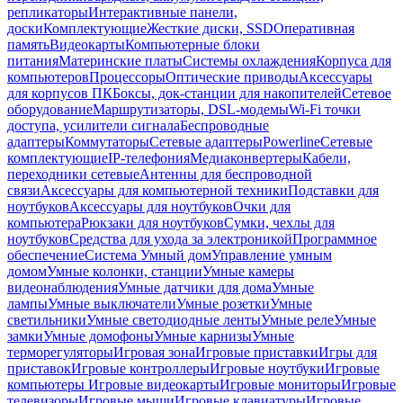
репликаторы
Интерактивные панели,
доски
Комплектующие
Жесткие диски, SSD
Оперативная
память
Видеокарты
Компьютерные блоки
питания
Материнские платы
Системы охлаждения
Корпуса для
компьютеров
Процессоры
Оптические приводы
Аксессуары
для корпусов ПК
Боксы, док-станции для накопителей
Сетевое
оборудование
Маршрутизаторы, DSL-модемы
Wi-Fi точки
доступа, усилители сигнала
Беспроводные
адаптеры
Коммутаторы
Сетевые адаптеры
Powerline
Сетевые
комплектующие
IP-телефония
Медиаконвертеры
Кабели,
переходники сетевые
Антенны для беспроводной
связи
Аксессуары для компьютерной техники
Подставки для
ноутбуков
Аксессуары для ноутбуков
Очки для
компьютера
Рюкзаки для ноутбуков
Сумки, чехлы для
ноутбуков
Средства для ухода за электроникой
Программное
обеспечение
Система Умный дом
Управление умным
домом
Умные колонки, станции
Умные камеры
видеонаблюдения
Умные датчики для дома
Умные
лампы
Умные выключатели
Умные розетки
Умные
светильники
Умные светодиодные ленты
Умные реле
Умные
замки
Умные домофоны
Умные карнизы
Умные
терморегуляторы
Игровая зона
Игровые приставки
Игры для
приставок
Игровые контроллеры
Игровые ноутбуки
Игровые
компьютеры
Игровые видеокарты
Игровые мониторы
Игровые
телевизоры
Игровые мыши
Игровые клавиатуры
Игровые