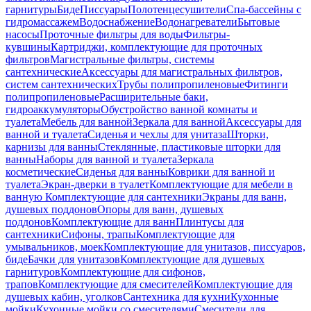
гарнитуры
Биде
Писсуары
Полотенцесушители
Спа-бассейны с
гидромассажем
Водоснабжение
Водонагреватели
Бытовые
насосы
Проточные фильтры для воды
Фильтры-
кувшины
Картриджи, комплектующие для проточных
фильтров
Магистральные фильтры, системы
сантехнические
Аксессуары для магистральных фильтров,
систем сантехнических
Трубы полипропиленовые
Фитинги
полипропиленовые
Расширительные баки,
гидроаккумуляторы
Обустройство ванной комнаты и
туалета
Мебель для ванной
Зеркала для ванной
Аксессуары для
ванной и туалета
Сиденья и чехлы для унитаза
Шторки,
карнизы для ванны
Стеклянные, пластиковые шторки для
ванны
Наборы для ванной и туалета
Зеркала
косметические
Сиденья для ванны
Коврики для ванной и
туалета
Экран-дверки в туалет
Комплектующие для мебели в
ванную
Комплектующие для сантехники
Экраны для ванн,
душевых поддонов
Опоры для ванн, душевых
поддонов
Комплектующие для ванн
Плинтусы для
сантехники
Сифоны, трапы
Комплектующие для
умывальников, моек
Комплектующие для унитазов, писсуаров,
биде
Бачки для унитазов
Комплектующие для душевых
гарнитуров
Комплектующие для сифонов,
трапов
Комплектующие для смесителей
Комплектующие для
душевых кабин, уголков
Сантехника для кухни
Кухонные
мойки
Кухонные мойки со смесителями
Смесители для