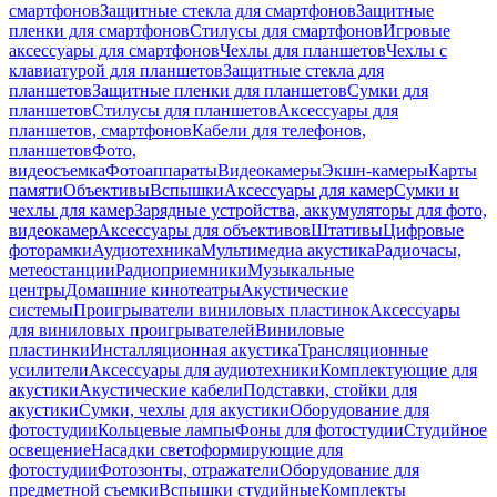
смартфонов
Защитные стекла для смартфонов
Защитные
пленки для смартфонов
Стилусы для смартфонов
Игровые
аксессуары для смартфонов
Чехлы для планшетов
Чехлы с
клавиатурой для планшетов
Защитные стекла для
планшетов
Защитные пленки для планшетов
Сумки для
планшетов
Стилусы для планшетов
Аксессуары для
планшетов, смартфонов
Кабели для телефонов,
планшетов
Фото,
видеосъемка
Фотоаппараты
Видеокамеры
Экшн-камеры
Карты
памяти
Объективы
Вспышки
Аксессуары для камер
Сумки и
чехлы для камер
Зарядные устройства, аккумуляторы для фото,
видеокамер
Аксессуары для объективов
Штативы
Цифровые
фоторамки
Аудиотехника
Мультимедиа акустика
Радиочасы,
метеостанции
Радиоприемники
Музыкальные
центры
Домашние кинотеатры
Акустические
системы
Проигрыватели виниловых пластинок
Аксессуары
для виниловых проигрывателей
Виниловые
пластинки
Инсталляционная акустика
Трансляционные
усилители
Аксессуары для аудиотехники
Комплектующие для
акустики
Акустические кабели
Подставки, стойки для
акустики
Сумки, чехлы для акустики
Оборудование для
фотостудии
Кольцевые лампы
Фоны для фотостудии
Студийное
освещение
Насадки светоформирующие для
фотостудии
Фотозонты, отражатели
Оборудование для
предметной съемки
Вспышки студийные
Комплекты