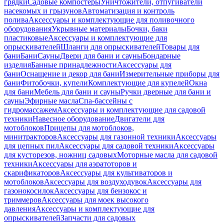
грядки
Садовые компостеры
Уничтожители, отпугиватели
насекомых и грызунов
Автоматизация и контроль
полива
Аксессуары и комплектующие для поливочного
оборудования
Укрывные материалы
Бочки, баки
пластиковые
Аксессуары и комплектующие для
опрыскивателей
Шланги для опрыскивателей
Товары для
бани
Бани
Сауны
Двери для бани и сауны
Бондарные
изделия
Банные принадлежности
Аксессуары для
бани
Оснащение и декор для бани
Измерительные приборы для
бани
Фитобочки, купели
Комплектующие для купелей
Окна
для бани
Мебель для бани и сауны
Ручки дверные для бани и
сауны
Эфирные масла
Спа-бассейны с
гидромассажем
Аксессуары и комплектующие для садовой
техники
Навесное оборудование
Двигатели для
мотоблоков
Прицепы для мотоблоков,
минитракторов
Аксессуары для газонной техники
Аксессуары
для цепных пил
Аксессуары для садовой техники
Аксессуары
для кусторезов, ножниц садовых
Моторные масла для садовой
техники
Аксессуары для аэратоторов и
скарификаторов
Аксессуары для культиваторов и
мотоблоков
Аксессуары для воздуходувок
Аксессуары для
газонокосилок
Аксессуары для бензокос и
триммеров
Аксессуары для моек высокого
давления
Аксессуары и комплектующие для
опрыскивателей
Запчасти для садовых