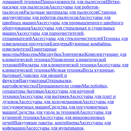
домашней техники
Принадлежности для пылесосов
Щетки,
насадки для пылесосов
Аксессуары для роботов-
пылесосов
Расходные материалы для пылесосов
Станции,
аккумуляторы для роботов-пылесосов
Аксессуары для
швейных машин
Аксессуары для промышленного швейного
оборудования
Аксессуары для стиральных и сушильных
машин
Аксессуары для пароочистителей,
отпаривателей
Аксессуары для стеклоочистителей
Техника для
измельчения продуктов
Блендеры
Кухонные комбайны,
измельчители
Планетарные
миксеры
Миксеры
Мясорубки
Ломтерезки
Комплектующие для
климатической техники
Управление климатической
техникой
Фильтры для климатической техники
Аксессуары для
климатической техники
Мелкая техника
Весы кухонные,
бытовые
Сушилки для овощей и
фруктов
Вакууматоры
Открывалки,
картофелечистки
Проращиватели семян
Маслобойки,
сепараторы бытовые
Аксессуары для крупной
техники
Аксессуары для вытяжек
Аксессуары для плит и
духовок
Аксессуары для холодильников
Аксессуары для
посудомоечных машин
Средства для посудомоечных
машин
Средства для ухода за техникой
Аксессуары для
кухонной техники
Аксессуары для микроволновых
печей
Вакуумные пакеты, контейнеры
Аксессуары для
кофемашин
Аксессуары для мультиварок,