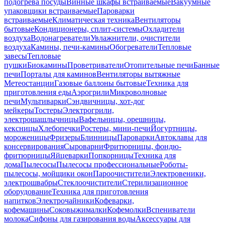
подогрева посуды
Винные шкафы встраиваемые
Вакуумные
упаковщики встраиваемые
Пароварки
встраиваемые
Климатическая техника
Вентиляторы
бытовые
Кондиционеры, сплит-системы
Охладители
воздуха
Водонагреватели
Увлажнители, очистители
воздуха
Камины, печи-камины
Обогреватели
Тепловые
завесы
Тепловые
пушки
Биокамины
Проветриватели
Отопительные печи
Банные
печи
Порталы для каминов
Вентиляторы вытяжные
Метеостанции
Газовые баллоны бытовые
Техника для
приготовления еды
Аэрогрили
Микроволновые
печи
Мультиварки
Сэндвичницы, хот-дог
мейкеры
Тостеры
Электрогрили,
электрошашлычницы
Вафельницы, орешницы,
кексницы
Хлебопечки
Ростеры, мини-печи
Йогуртницы,
мороженицы
Фризеры
Блинницы
Пароварки
Автоклавы для
консервирования
Сыроварни
Фритюрницы, фондю-
фритюрницы
Яйцеварки
Попкорницы
Техника для
дома
Пылесосы
Пылесосы профессиональные
Роботы-
пылесосы, мойщики окон
Пароочистители
Электровеники,
электрошвабры
Стеклоочистители
Стерилизационное
оборудование
Техника для приготовления
напитков
Электрочайники
Кофеварки,
кофемашины
Соковыжималки
Кофемолки
Вспениватели
молока
Сифоны для газирования воды
Аксессуары для