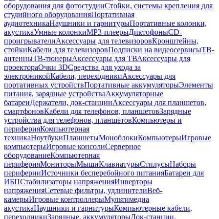
оборудования для фотостудии
Стойки, системы крепления для
студийного оборудования
Портативная
аудиотехника
Наушники и гарнитуры
Портативные колонки,
акустика
Умные колонки
MP3-плееры
Диктофоны
CD-
проигрыватели
Аксессуары для телевизоров
Кронштейны,
стойки
Кабели для телевизоров
Подписки на видеосервисы
ТВ-
антенны
ТВ-тюнеры
Аксессуары для ТВ
Аксессуары для
проектора
Очки 3D
Средства для ухода за
электроникой
Кабели, переходники
Аксессуары для
портативных устройств
Портативные аккумуляторы
Элементы
питания, зарядные устройства
Аккумуляторные
батареи
Держатели, док-станции
Аксессуары для планшетов,
смартфонов
Кабели для телефонов, планшетов
Зарядные
устройства для телефонов, планшетов
Компьютеры и
периферия
Компьютерная
техника
Ноутбуки
Планшеты
Моноблоки
Компьютеры
Игровые
компьютеры
Игровые консоли
Серверное
оборудование
Компьютерная
периферия
Мониторы
Мыши
Клавиатуры
Стилусы
Наборы
периферии
Источники бесперебойного питания
Батареи для
ИБП
Стабилизаторы напряжения
Инверторы
напряжения
Сетевые фильтры, удлинители
Веб-
камеры
Игровые контроллеры
Мультимедиа
акустика
Наушники и гарнитуры
Компьютерные кабели,
переходники
Зарядные, аккумуляторы
Док-станции,