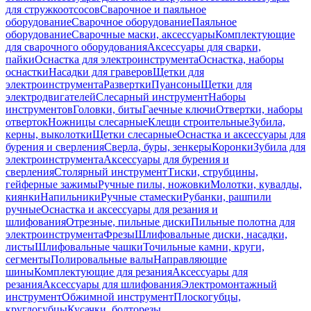
для стружкоотсосов
Сварочное и паяльное
оборудование
Сварочное оборудование
Паяльное
оборудование
Сварочные маски, аксессуары
Комплектующие
для сварочного оборудования
Аксессуары для сварки,
пайки
Оснастка для электроинструмента
Оснастка, наборы
оснастки
Насадки для граверов
Щетки для
электроинструмента
Развертки
Пуансоны
Щетки для
электродвигателей
Слесарный инструмент
Наборы
инструментов
Головки, биты
Гаечные ключи
Отвертки, наборы
отверток
Ножницы слесарные
Клещи строительные
Зубила,
керны, выколотки
Щетки слесарные
Оснастка и аксессуары для
бурения и сверления
Сверла, буры, зенкеры
Коронки
Зубила для
электроинструмента
Аксессуары для бурения и
сверления
Столярный инструмент
Тиски, струбцины,
гейферные зажимы
Ручные пилы, ножовки
Молотки, кувалды,
киянки
Напильники
Ручные стамески
Рубанки, рашпили
ручные
Оснастка и аксессуары для резания и
шлифования
Отрезные, пильные диски
Пильные полотна для
электроинструмента
Фрезы
Шлифовальные диски, насадки,
листы
Шлифовальные чашки
Точильные камни, круги,
сегменты
Полировальные валы
Направляющие
шины
Комплектующие для резания
Аксессуары для
резания
Аксессуары для шлифования
Электромонтажный
инструмент
Обжимной инструмент
Плоскогубцы,
круглогубцы
Кусачки, болторезы,