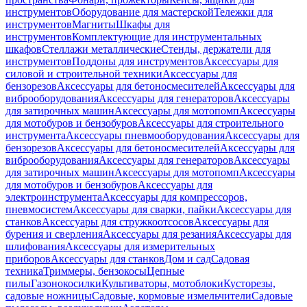
инструментов
Оборудование для мастерской
Тележки для
инструментов
Магниты
Шкафы для
инструментов
Комплектующие для инструментальных
шкафов
Стеллажи металлические
Стенды, держатели для
инструментов
Поддоны для инструментов
Аксессуары для
силовой и строительной техники
Аксессуары для
бензорезов
Аксессуары для бетоносмесителей
Аксессуары для
виброоборудования
Аксессуары для генераторов
Аксессуары
для затирочных машин
Аксессуары для мотопомп
Аксессуары
для мотобуров и бензобуров
Аксессуары для строительного
инструмента
Аксессуары пневмооборудования
Аксессуары для
бензорезов
Аксессуары для бетоносмесителей
Аксессуары для
виброоборудования
Аксессуары для генераторов
Аксессуары
для затирочных машин
Аксессуары для мотопомп
Аксессуары
для мотобуров и бензобуров
Аксессуары для
электроинструмента
Аксессуары для компрессоров,
пневмосистем
Аксессуары для сварки, пайки
Аксессуары для
станков
Аксессуары для стружкоотсосов
Аксессуары для
бурения и сверления
Аксессуары для резания
Аксессуары для
шлифования
Аксессуары для измерительных
приборов
Аксессуары для станков
Дом и сад
Садовая
техника
Триммеры, бензокосы
Цепные
пилы
Газонокосилки
Культиваторы, мотоблоки
Кусторезы,
садовые ножницы
Садовые, кормовые измельчители
Садовые