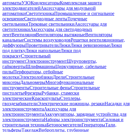
автоматы
УЗО
Конденсаторы
Комплексная защита
электродвигателей
Аксессуары для модульной
автоматики
Светотехника
Промышленное и сигнальное
освещение
Светодиодные ленты
Точечные
светильники
Трековые светильники
Аксессуары для
светотехники
Аксессуары для светодиодных
лент
Вентиляция
Вентиляторы вытяжные
Вентиляторы
канальные
Системы воздуховодов
Решетки вентиляционные,
диффузоры
Проветриватели
Люки
Люки ревизионные
Люки
под плитку
Люки напольные
Люки под
покраску
Строительный
инструмент
Электроинструмент
Шуруповерты,
гайковерты
Шлифмашины
Циркулярные, сабельные
пилы
Перфораторы, отбойные
молотки
Электролобзики
Дрели
Строительные
миксеры
Дальномеры
Многофункциональные
инструменты
Строительные фены
Строительные
пистолеты
Фрезеры
Рубанки, стамески
электрические
Краскопульты
Степлеры,
гвоздезабиватели
Электрические ножницы, резаки
Насадки для
электроинструмента
Аксессуары для
электроинструмента
Аккумуляторы, зарядные устройства для
электроинструмента
Наборы электроинструмента
Силовая и
строительная техника
Бетоносмесители
Генераторы
Тали,
тельферы
Такелаж
Виброплиты, глубинные