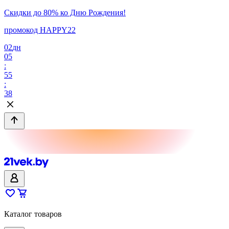
Скидки до 80% ко Дню Рождения!
промокод HAPPY22
02
дн
05
:
55
:
38
Каталог товаров