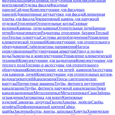
материалы
Шифер
Профнастил
Рулонная кровля
Кровельная
вентиляция
Отделка фасада
Фасадные
панели
Сайдинг
Комплектующие для фасадных
панелей
Декоративные штукатурки для фасада
Клинкерная
плитка для фасада
Декоративный камень для наружной
отделки
Отопление
Отопительные котлы
Газовые
колонки
Камины, печи-камины
Отопительные печи
Банные
печи
Водонагреватели
Радиаторы отопления, батареи
Теплый
пол
Теплые плинтусы
Системы антиобледенения
Управление
климатической техникой
Комплектующие для отопительного
оборудования
Стабилизаторы напряжения
Насосы
циркуляционные
Регулирующая арматура
Отвод и подвод
воды
Дымоходы и комплектующие
Управление климатической
техникой
Комплектующие для радиаторов
Комплектующие для
теплого пола
Топливо и аксессуары для отопительного
оборудования
Комплектующие для печей, каминов
Аксессуары
для каминов, печей
Комплектующие для отопительных котлов,
водонагревателей
Канализация
Тросы сантехнические,
вантузы
Прочистные машины
Трубы, фитинги внутренней
канализации
Трубы, фитинги наружной канализации
Люки
канализационные
Металлопрокат
Металлопрокат
Сваи
Заборы,
ограждения
Автоматика для ворот
Крепежные
изделия
Саморезы, шурупы
Гвозди
Анкеры, дюбели
Скобы,
штифты
Перфорированный крепеж
Гайки,
шайбы
Заклепки
Болты, винты, шпильки
Хомуты
Химические